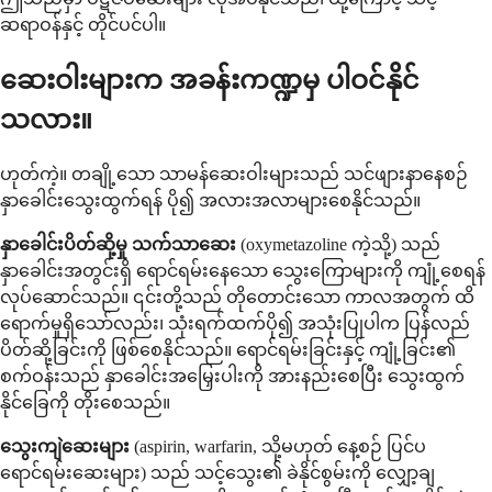
ဆရာဝန်နှင့် တိုင်ပင်ပါ။
ဆေးဝါးများက အခန်းကဏ္ဍမှ ပါဝင်နိုင်
သလား။
ဟုတ်ကဲ့။ တချို့သော သာမန်ဆေးဝါးများသည် သင်ဖျားနာနေစဉ်
နှာခေါင်းသွေးထွက်ရန် ပို၍ အလားအလာများစေနိုင်သည်။
နှာခေါင်းပိတ်ဆို့မှု သက်သာဆေး
(oxymetazoline ကဲ့သို့) သည်
နှာခေါင်းအတွင်းရှိ ရောင်ရမ်းနေသော သွေးကြောများကို ကျုံ့စေရန်
လုပ်ဆောင်သည်။ ၎င်းတို့သည် တိုတောင်းသော ကာလအတွက် ထိ
ရောက်မှုရှိသော်လည်း၊ သုံးရက်ထက်ပို၍ အသုံးပြုပါက ပြန်လည်
ပိတ်ဆို့ခြင်းကို ဖြစ်စေနိုင်သည်။ ရောင်ရမ်းခြင်းနှင့် ကျုံ့ခြင်း၏
စက်ဝန်းသည် နှာခေါင်းအမြှေးပါးကို အားနည်းစေပြီး သွေးထွက်
နိုင်ခြေကို တိုးစေသည်။
သွေးကျဲဆေးများ
(aspirin, warfarin, သို့မဟုတ် နေ့စဉ် ပြင်ပ
ရောင်ရမ်းဆေးများ) သည် သင့်သွေး၏ ခဲနိုင်စွမ်းကို လျှော့ချ