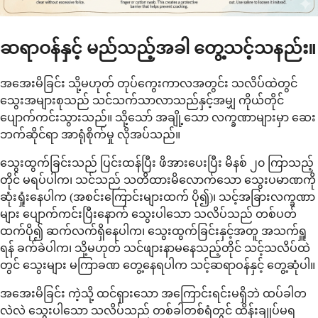
ဆရာဝန်နှင့် မည်သည့်အခါ တွေ့သင့်သနည်း။
အအေးမိခြင်း သို့မဟုတ် တုပ်ကွေးကာလအတွင်း သလိပ်ထဲတွင်
သွေးအများစုသည် သင်သက်သာလာသည်နှင့်အမျှ ကိုယ်တိုင်
ပျောက်ကင်းသွားသည်။ သို့သော် အချို့သော လက္ခဏာများမှာ ဆေး
ဘက်ဆိုင်ရာ အာရုံစိုက်မှု လိုအပ်သည်။
သွေးထွက်ခြင်းသည် ပြင်းထန်ပြီး ဖိအားပေးပြီး မိနစ် ၂၀ ကြာသည့်
တိုင် မရပ်ပါက၊ သင်သည် သတိထားမိလောက်သော သွေးပမာဏကို
ဆုံးရှုံးနေပါက (အစင်းကြောင်းများထက် ပို၍)၊ သင့်အခြားလက္ခဏာ
များ ပျောက်ကင်းပြီးနောက် သွေးပါသော သလိပ်သည် တစ်ပတ်
ထက်ပို၍ ဆက်လက်ရှိနေပါက၊ သွေးထွက်ခြင်းနှင့်အတူ အသက်ရှူ
ရန် ခက်ခဲပါက၊ သို့မဟုတ် သင်ဖျားနာမနေသည့်တိုင် သင့်သလိပ်ထဲ
တွင် သွေးများ မကြာခဏ တွေ့နေရပါက သင့်ဆရာဝန်နှင့် တွေ့ဆုံပါ။
အအေးမိခြင်း ကဲ့သို့ ထင်ရှားသော အကြောင်းရင်းမရှိဘဲ ထပ်ခါတ
လဲလဲ သွေးပါသော သလိပ်သည် တစ်ခါတစ်ရံတွင် ထိန်းချုပ်မရ