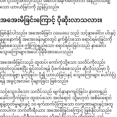
ပါ။ ၎င်းတို့အားလုံးသည် အလေးအနက်မဟုတ်ဘဲ အနည်းငယ်မျှ
သော ယားယံခြင်းကို ညွှန်ပြသည်။
အအေးမိခြင်းကြောင့် ပိုဆိုးလာသလား။
ဖြစ်နိုင်ပါသည်။ အအေးမိခြင်း (sinusitis) သည် သင့်နှာခေါင်း၊ ပါးနှင့်
နဖူးနောက်ရှိ အအေးခန်းများတွင် နက်ရှိုင်းသော ရောင်ရမ်းခြင်းကို
ဖြစ်စေသည်။ ဤကြာရှည်သော ရောင်ရမ်းခြင်းသည် နှာခေါင်း
သွေးကြောများအပေါ် ပိုမိုဖိအားပေးသည်။
အအေးမိခြင်းသည် ထူထပ်၊ ကော်ကဲ့သို့သော သလိပ်ကိုလည်း
ထုတ်လုပ်စေပြီး ရှင်းလင်းရန် ပိုခက်ခဲစေသည်။ ဆိုလိုသည်မှာ ပို
ပြင်းထန်စွာ မှုတ်ခြင်း၊ ပို၍ ယားယံခြင်းနှင့် သွေးကြောများ ပေါက်ပြဲ
ရန် အခွင့်အလမ်း ပိုများခြင်း ဖြစ်သည်။
သင့်သွေးပါသော သလိပ်သည် မျက်နှာနာကျင်ခြင်း၊ နာတာရှည်
ခေါင်းကိုက်ခြင်း၊ ထူထပ်သော အဝါရောင် သို့မဟုတ် အစိမ်းရောင်
စွန့်ထုတ်မှုများနှင့် ၁၀ ရက်ထက်ပိုကြာသော လက္ခဏာများနှင့်အတူ
လာပါက၊ ဘက်တီးရီးယား အအေးမိခြင်းကြောင့် ဖြစ်နိုင်ပါသည်။
ဤသည်မှာ ပဋိဇီဝဆေးများ လိုအပ်နိုင်သည်၊ ထို့ကြောင့် သင့်