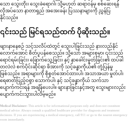
သော သွေးတိုး၊ သွေးခဲရောဂါ၊ သို့မဟုတ် ဆရာဝန်မှ စစ်ဆေးရန်
လိုအပ်သော နာတာရှည် အအေးခန်း ပြဿနာများကို ညွှန်ပြ
နိုင်သည်။
၎င်းသည် မြင်ရသည်ထက် ပိုဆိုးသည်။
ဖျားနာနေစဉ် သင့်သလိပ်ထဲတွင် သွေးပါခြင်းသည် နားလည်နိုင်
လောက်အောင် စိတ်ပူပန်စေသည်။ သို့သော် အများစုမှာ၊ ၎င်းသည်
ရောင်ရမ်းခြင်း၊ ခြောက်သွေ့ခြင်း၊ နှင့် နှာခေါင်းမှုတ်ခြင်း၏ ထပ်ခါ
တလဲလဲ စက်ပိုင်းဆိုင်ရာ ဖိအားကို သင့်ခန္ဓာကိုယ်၏ တုံ့ပြန်မှု
ဖြစ်သည်။ အရာများကို စိုစွတ်အောင်ထားပါ၊ အသာအယာ မှုတ်ပါ၊
ရေဓာတ်ပြည့်ဝစွာ သောက်ပါ၊ နှင့် သင့်ခန္ဓာကိုယ် သက်သာ
ပျောက်ကင်းရန် အချိန်ပေးပါ။ ဖျားနာခြင်းနှင့်အတူ သွေးများလည်း
ပျောက်ကင်းသွားပါလိမ့်မည်။
Medical Disclaimer:
This article is for informational purposes only and does not constitute
medical advice. Always consult a qualified healthcare provider for diagnosis and treatment
decisions. If you are experiencing a medical emergency, call 911 or go to the nearest emergency
room immediately.