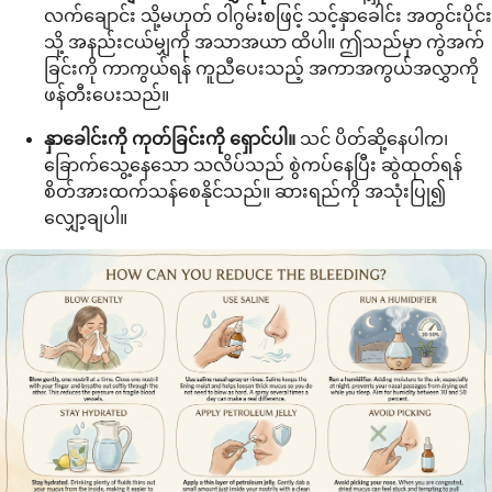
လက်ချောင်း သို့မဟုတ် ဝါဂွမ်းစဖြင့် သင့်နှာခေါင်း အတွင်းပိုင်း
သို့ အနည်းငယ်မျှကို အသာအယာ ထိပါ။ ဤသည်မှာ ကွဲအက်
ခြင်းကို ကာကွယ်ရန် ကူညီပေးသည့် အကာအကွယ်အလွှာကို
ဖန်တီးပေးသည်။
နှာခေါင်းကို ကုတ်ခြင်းကို ရှောင်ပါ။
သင် ပိတ်ဆို့နေပါက၊
ခြောက်သွေ့နေသော သလိပ်သည် စွဲကပ်နေပြီး ဆွဲထုတ်ရန်
စိတ်အားထက်သန်စေနိုင်သည်။ ဆားရည်ကို အသုံးပြု၍
လျှော့ချပါ။