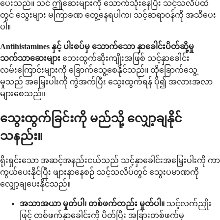
ပေးသည်။ သင် ဤဆေးများကို သောက်သုံးနေပြီး သင့်သလိပ်ထဲ
တွင် သွေးများ မကြာခဏ တွေ့နေရပါက၊ သင့်ဆရာဝန်ကို အသိပေး
ပါ။
Antihistamines နှင့် ပါးစပ်မှ သောက်သော နှာခေါင်းပိတ်ဆို့မှု
သက်သာဆေးများ
ဘေးထွက်ဆိုးကျိုးအဖြစ် သင့်နှာခေါင်း
လမ်းကြောင်းများကို ခြောက်သွေ့စေနိုင်သည်။ ထိုခြောက်သွေ့
မှုသည် အမြှေးပါးကို ကွဲအက်ပြီး သွေးထွက်ရန် ပို၍ အလားအလာ
များစေသည်။
သွေးထွက်ခြင်းကို မည်သို့ လျှော့ချနိုင်
သနည်း။
ရိုးရှင်းသော အဆင့်အနည်းငယ်သည် သင့်နှာခေါင်းအမြှေးပါးကို ကာ
ကွယ်ပေးနိုင်ပြီး ဖျားနာနေစဉ် သင့်သလိပ်တွင် သွေးပမာဏကို
လျှော့ချပေးနိုင်သည်။
အသာအယာ မှုတ်ပါ၊ တစ်ဖက်တည်း မှုတ်ပါ။
သင့်လက်ညှိုး
ဖြင့် တစ်ဖက်နှာခေါင်းကို ပိတ်ပြီး အခြားတစ်ဖက်မှ