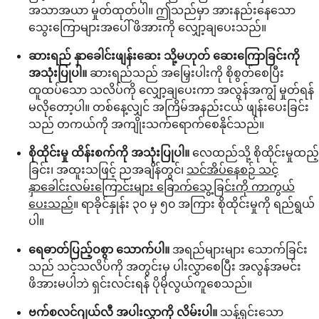
အသာအယာ မှုတ်ထုတ်ပါ။ ဤသည်မှာ အားနည်းနေသော
သွေးကြောများအပေါ် ဖိအားကို လျှော့ချပေးသည်။
ဆားရည် နှာခေါင်းဖျန်းဆေး သို့မဟုတ် ဆေးကြောခြင်းကို
အသုံးပြုပါ။
ဆားရည်သည် အမြှေးပါးကို စိုစွတ်စေပြီး
ထူထပ်သော သလိပ်ကို လျှော့ချပေးကာ အလွန်အကျွံ မှုတ်ရန်
မလိုတော့ပါ။ တစ်နေ့လျှင် အကြိမ်အနည်းငယ် ဖျန်းပေးခြင်း
သည် တကယ်ကို အကျိုးသက်ရောက်စေနိုင်သည်။
စိုထိုင်းမှု ထိန်းစက်ကို အသုံးပြုပါ။
လေထည်သို့ စိုထိုင်းမှုထည့်
ခြင်း၊ အထူးသဖြင့် ညအချိန်တွင်၊
သင်အိပ်နေစဉ် သင့်
နှာခေါင်းလမ်းကြောင်းများ ခြောက်သွေ့ခြင်းကို ကာကွယ်
ပေးသည်
။ ရာခိုင်နှုန်း ၃၀ မှ ၅၀ အကြား စိုထိုင်းမှုကို ရည်ရွယ်
ပါ။
ရေဓာတ်ပြည့်ဝစွာ သောက်ပါ။
အရည်များများ သောက်ခြင်း
သည် သင့်သလိပ်ကို အတွင်းမှ ပါးလွှာစေပြီး အလွန်အမင်း
ဖိအားမပါဘဲ ရှင်းလင်းရန် ပိုမိုလွယ်ကူစေသည်။
ဗက်စလင်ဂျယ်လီ အပါးလွှာကို လိမ်းပါ။
သန့်ရှင်းသော