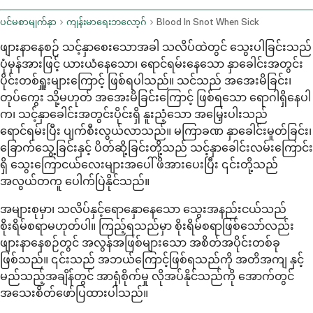
ပင်မစာမျက်နှာ
ကျန်းမာရေးဘလော့ဂ်
Blood In Snot When Sick
ဖျားနာနေစဉ် သင့်နှာစေးသောအခါ သလိပ်ထဲတွင် သွေးပါခြင်းသည်
ပုံမှန်အားဖြင့် ယားယံနေသော၊ ရောင်ရမ်းနေသော နှာခေါင်းအတွင်း
ပိုင်းတစ်ရှူးများကြောင့် ဖြစ်ရပါသည်။ သင်သည် အအေးမိခြင်း၊
တုပ်ကွေး သို့မဟုတ် အအေးမိခြင်းကြောင့် ဖြစ်ရသော ရောဂါရှိနေပါ
က၊ သင့်နှာခေါင်းအတွင်းပိုင်းရှိ နူးညံ့သော အမြှေးပါးသည်
ရောင်ရမ်းပြီး ပျက်စီးလွယ်လာသည်။ မကြာခဏ နှာခေါင်းမှုတ်ခြင်း၊
ခြောက်သွေ့ခြင်းနှင့် ပိတ်ဆို့ခြင်းတို့သည် သင့်နှာခေါင်းလမ်းကြောင်း
ရှိ သွေးကြောငယ်လေးများအပေါ် ဖိအားပေးပြီး ၎င်းတို့သည်
အလွယ်တကူ ပေါက်ပြဲနိုင်သည်။
အများစုမှာ၊ သလိပ်နှင့်ရောနှောနေသော သွေးအနည်းငယ်သည်
စိုးရိမ်စရာမဟုတ်ပါ။ ကြည့်ရသည်မှာ စိုးရိမ်စရာဖြစ်သော်လည်း
ဖျားနာနေစဉ်တွင် အလွန်အဖြစ်များသော အစိတ်အပိုင်းတစ်ခု
ဖြစ်သည်။ ၎င်းသည် အဘယ်ကြောင့်ဖြစ်ရသည်ကို အတိအကျ နှင့်
မည်သည့်အချိန်တွင် အာရုံစိုက်မှု လိုအပ်နိုင်သည်ကို အောက်တွင်
အသေးစိတ်ဖော်ပြထားပါသည်။