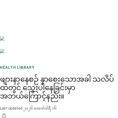
Benchmarks
Stories
FAQ
Sign up / Log in
HEALTH LIBRARY
ဖျားနာနေစဉ် နှာစေးသောအခါ သလိပ်
ထဲတွင် သွေးပါနေခြင်းမှာ
အဘယ်ကြောင့်နည်း။
Last updated
၂၀၂၆ ဖေဖော်ဝါရီ ၁၆