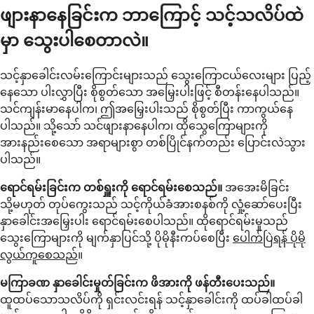
ဖျားနာနေခြင်းက ဘာကြောင့် သင့်သလိပ်ထဲ
မှာ သွေးပါစေတာလဲ။
သင့်နှာခေါင်းလမ်းကြောင်းများသည် သွေးကြောငယ်လေးများ ပြည့်
နေသော ပါးလွှာပြီး စိုစွတ်သော အမြှေးပါးဖြင့် စီတန်းနေပါသည်။
သင်ကျန်းမာနေပါက၊ ဤအမြှေးပါးသည် စိုစွတ်ပြီး ကာကွယ်နေ
ပါသည်။ သို့သော် သင်ဖျားနာနေပါက၊ ထိုသွေကြောများကို
အားနည်းစေသော အရာများစွာ တစ်ပြိုင်နက်တည်း ပြောင်းလဲသွား
ပါသည်။
ရောင်ရမ်းခြင်းက တစ်ရှူးကို ရောင်ရမ်းစေသည်။
အအေးမိခြင်း
သို့မဟုတ် တုပ်ကွေးသည် သင့်ကိုယ်ခံအားစနစ်ကို လှုံ့ဆော်ပေးပြီး
နှာခေါင်းအမြှေးပါး ရောင်ရမ်းစေပါသည်။ ထိုရောင်ရမ်းမှုသည်
သွေးကြောများကို မျက်နှာပြင်သို့ ပိုမိုနီးကပ်စေပြီး
ပေါက်ပြဲရန် ပိုမို
လွယ်ကူစေသည်
။
မကြာခဏ နှာခေါင်းမှုတ်ခြင်းက ဖိအားကို ဖန်တီးပေးသည်။
ထူထပ်သောသလိပ်ကို ရှင်းလင်းရန် သင့်နှာခေါင်းကို ထပ်ခါထပ်ခါ