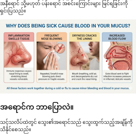
အနီရောင် သို့မဟုတ် ပန်းရောင် အစင်းကြောင်းများ မြင်ရခြင်းကို
ရှင်းပြသည်။
အရောင်က ဘာပြောလဲ။
သင့်သလိပ်ထဲတွင် သွေး၏အရောင်သည် သွေးထွက်သည့်အချိန်ကို
သိနိုင်စေသည်။