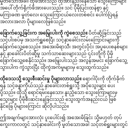
မှုတ်သောအခါ၊ ထိုဖိအားသည် ထိုအားနည်းနေသော သွေးကြောများ
အပေါ် တိုက်ရိုက်ဖိအားပေးသည်။ သင် ပိုမိုပြင်းထန်စွာ နှင့်
မကြာခဏ မှုတ်လေ၊ သွေးကြောငယ်လေးတစ်စင်း ပေါက်ပြဲရန်
အလားအလာ ပိုများလေဖြစ်သည်။
ခြောက်သွေ့ခြင်းက အမြှေးပါးကို ကွဲစေသည်။
ပိတ်ဆို့ခြင်းသည်
သင့်ပါးစပ်မှ အသက်ရှူစေပြီး သင့်နှာခေါင်းလမ်းကြောင်းများကို
ခြောက်သွေ့စေသည်။ အအေးမိရာသီ၊ အတွင်းပိုင်း အပူပေးစနစ်များ
နှင့် နှာခေါင်းပိတ်ဆို့မှု သက်သာဆေးများသည် ၎င်းတို့ကို ပိုမို
ခြောက်သွေ့စေနိုင်သည်။ အမြှေးပါးသည် အလွန်အမင်း ခြောက်သွေ့
သွားပါက ကွဲသွားပြီး ထိုကွဲအက်မှုများမှ သွေးထွက်သည်။
ထိုဒေသသို့ သွေးစီးဆင်းမှု ပိုများလာသည်။
ရောဂါပိုးကို တိုက်ခိုက်
ရန် သင့်ခန္ဓာကိုယ်သည် နှာခေါင်းတစ်ရှူးသို့ အပိုသွေးများ ပေး
ပို့သည်။ ထိုသို့ ရောင်ရမ်းနေသော၊ နူးညံ့သော သွေးကြောများမှ
သွေးများ ပိုမိုစီးဆင်းနေခြင်းသည် သွေးထွက်အနည်းငယ် ဖြစ်
နိုင်ခြေ ပိုများကြောင်း ဆိုလိုပါသည်။
ဤအချက်များအားလုံး ပူးပေါင်း၍ အအေးမိခြင်း သို့မဟုတ် တုပ်
ကွေးကာလတွင် သင့်နှာခေါင်းကို မှုတ်သောအခါ သင့်တစ်ရှူးများတွင်