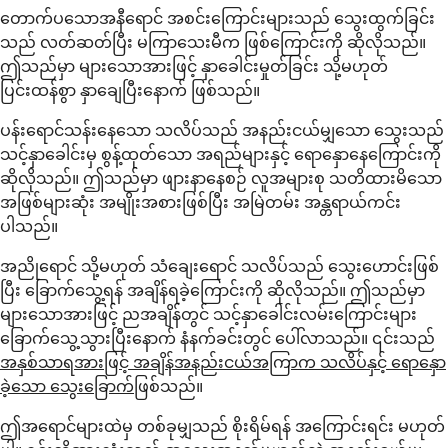
တောက်ပသောအနီရောင် အစင်းကြောင်းများသည် သွေးထွက်ခြင်း
သည် လတ်ဆတ်ပြီး မကြာသေးမီက ဖြစ်ကြောင်းကို ဆိုလိုသည်။
ဤသည်မှာ များသောအားဖြင့် နှာခေါင်းမှုတ်ခြင်း သို့မဟုတ်
ပြင်းထန်စွာ နှာချေပြီးနောက် ဖြစ်သည်။
ပန်းရောင်သန်းနေသော သလိပ်သည် အနည်းငယ်မျှသော သွေးသည်
သင့်နှာခေါင်းမှ စွန့်ထုတ်သော အရည်များနှင့် ရောနှောနေကြောင်းကို
ဆိုလိုသည်။ ဤသည်မှာ ဖျားနာနေစဉ် လူအများစု သတိထားမိသော
အဖြစ်များဆုံး အမျိုးအစားဖြစ်ပြီး အမြဲတမ်း အန္တရာယ်ကင်း
ပါသည်။
အညိုရောင် သို့မဟုတ် သံချေးရောင် သလိပ်သည် သွေးဟောင်းဖြစ်
ပြီး ခြောက်သွေ့ရန် အချိန်ရခဲ့ကြောင်းကို ဆိုလိုသည်။ ဤသည်မှာ
များသောအားဖြင့် ညအချိန်တွင် သင့်နှာခေါင်းလမ်းကြောင်းများ
ခြောက်သွေ့သွားပြီးနောက် နံနက်ခင်းတွင် ပေါ်လာသည်။ ၎င်းသည်
အနှစ်သာရအားဖြင့် အချိန်အနည်းငယ်အကြာက သလိပ်နှင့် ရောနှော
ခဲ့သော သွေးခြောက်
ဖြစ်သည်။
ဤအရောင်များထဲမှ တစ်ခုမျှသည် စိုးရိမ်ရန် အကြောင်းရင်း မဟုတ်