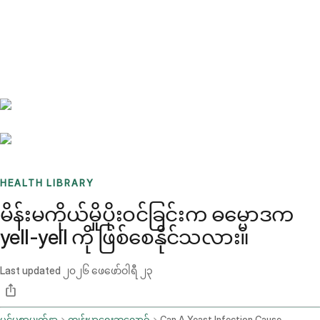
Benchmarks
Stories
FAQ
Sign up / Log in
HEALTH LIBRARY
မိန်းမကိုယ်မှိုပိုးဝင်ခြင်းက ဓမ္မောဒက
yell-yell ကို ဖြစ်စေနိုင်သလား။
Last updated
၂၀၂၆ ဖေဖော်ဝါရီ ၂၃
ပင်မစာမျက်နှာ
ကျန်းမာရေးဘလော့ဂ်
Can A Yeast Infection Cause Cramping