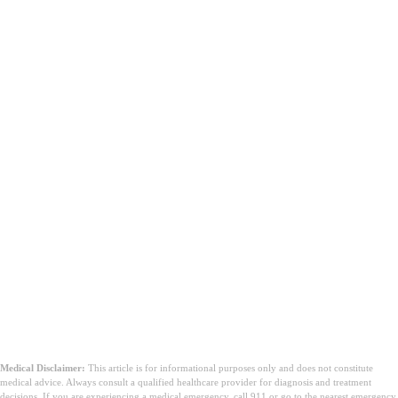
Medical Disclaimer:
This article is for informational purposes only and does not constitute
medical advice. Always consult a qualified healthcare provider for diagnosis and treatment
decisions. If you are experiencing a medical emergency, call 911 or go to the nearest emergency