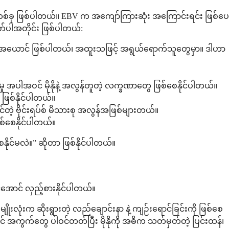
ှု တစ်ခု ဖြစ်ပါတယ်။ EBV က အကျော်ကြားဆုံး အကြောင်းရင်း ဖြစ်ပေ
ပါအတိုင်း ဖြစ်ပါတယ်:
းတဲ့ အတုအယောင် ဖြစ်ပါတယ်၊ အထူးသဖြင့် အရွယ်ရောက်သူတွေမှာ။ ဒါဟာ
်မှု အပါအဝင် မိုနိုနဲ့ အလွန်တူတဲ့ လက္ခဏာတွေ ဖြစ်စေနိုင်ပါတယ်။
တူ ဖြစ်နိုင်ပါတယ်။
်တဲ့ ဗိုင်းရပ်စ် မိသားစု အလွန်အဖြစ်များတယ်။
စ်စေနိုင်ပါတယ်။
ေနိုင်မလဲ။” ဆိုတာ ဖြစ်နိုင်ပါတယ်။
်အောင် လှည့်စားနိုင်ပါတယ်။
မျိုးလုံးက ဆိုးရွားတဲ့ လည်ချောင်းနာ နဲ့ ကျဉ်းရောင်ခြင်းကို ဖြစ်စေ
် အကွက်တွေ ပါဝင်တတ်ပြီး မိုနိုကို အဓိက သတ်မှတ်တဲ့ ပြင်းထန်၊