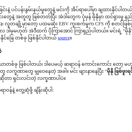
ခြင်းနဲ့ ပင်ပန်းနွမ်းနယ်မှုတွေနဲ့ မင်းကို အိပ်ရာပေါ်မှာ ချထားန
းတွေနဲ့ အတူတူ ဖြစ်တတ်ပြီး အဲဒါတွေက ပုံမှန် မိုနိုမှာ ထင်ရှားမှု 
):
လူတချို့မှာတော့ ပထမဆုံး EBV ကူးစက်မှုက CFS ကို စတင်ဖြ
ဲ့ ခြောက်လ ဒါမှမဟုတ် အဲဒီထက် ပိုကြာအောင် ကြာရှည်ပါတယ်။ မင်းရဲ့ “
်နိုင်ခြေ တစ်ခု ဖြစ်နိုင်ပါတယ်
source
။
ဲ
 ဖြစ်ပါတယ်၊ ဒါပေမယ့် ဆရာဝန် ကောင်းကောင်း တော့ မဟုတ်ပါဘ
တူ လက္ခဏာတွေ မျှဝေနေတဲ့ အခါ။ မင်း ဖျားနာနေပြီး “
မိုနို ဖြစ်ဖူ
ုတာ ရှင်းလင်းတဲ့ လက္ခဏာပါပဲ။
်နဲ့ တွေ့ဆုံဖို့ ချိန်းဆိုပါ: