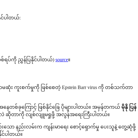
ုင်ပါတယ်:
စ်ရပ်ကို ညွှန်ပြနိုင်ပါတယ်)
source
။
ံး ကူးစက်မှုကို ဖြစ်စေတဲ့ Epstein Barr virus ကို တစ်သက်တာ
ေအနေတစ်ခုကြောင့် ဖြစ်နိုင်ခြေ ပိုများပါတယ်။ အမှန်တကယ်
မိုနို ပြန်
ဲ ဆိုတာကို လျစ်လျူမရှုဖို့ အလွန်အရေးကြီးပါတယ်။
ော နည်းလမ်းက ကျန်းမာရေး စောင့်ရှောက်မှု ပေးသူနဲ့ တွေ့ဆုံဖို့
နိုင်ပါတယ်။