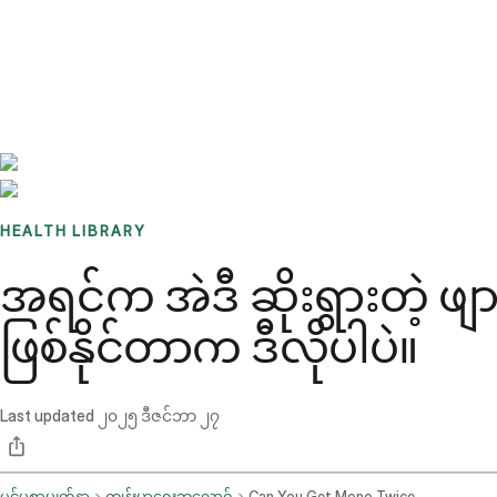
Benchmarks
Stories
FAQ
Sign up / Log in
HEALTH LIBRARY
အရင်က အဲဒီ ဆိုးရွားတဲ့ ဖျား
ဖြစ်နိုင်တာက ဒီလိုပါပဲ။
Last updated
၂၀၂၅ ဒီဇင်ဘာ ၂၇
ပင်မစာမျက်နှာ
ကျန်းမာရေးဘလော့ဂ်
Can You Get Mono Twice