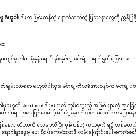
ု ခံယူပါ
၊ ဒါဟာ ပြင်းထန်တဲ့ နောက်ဆက်တွဲ ပြဿနာတွေကို ညွှန်ပြနိ
င်း
ျင်မှု (ဒါက မိုနိုနဲ့ ရောင်ရမ်းနိုင်တဲ့ မင်းရဲ့ သရက်ရွက်နဲ့ ပြဿနာတ
မ်းသာစရာ မဟုတ်ပါဘူး။ မင်းရဲ့ ကိုယ်ခံအားစနစ်က မင်းရဲ့ ပထမဆု
ါမှမဟုတ် strep throat ဒါမှမဟုတ် တုပ်ကွေးလို အဖြစ်များတဲ့ အခြ
သာရာရစရာ ဖြစ်ပေမယ့် မင်းရဲ့ ခန္ဓာကိုယ်က မင်းကို ဘာပြောနေလ
လဲ ဆိုတာကို သေချာသိပြီး မှန်ကန်တဲ့ ကုသမှုကို ရဖို့ တစ်ခုတည်းသ
တဲ့ ရောဂါရှာဖွေမှု ပေးပြီး ပိုကောင်းလာဖို့ လမ်းကြောင်းပေါ် ရောက်စေ