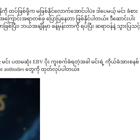
ကို ထပ်ဖြစ်ဖို့က မဖြစ်နိုင်လောက်အောင်ပါပဲ။ ဒါပေမယ့် မင်း ခံစား
ဲ့ အကြောင်းအရာတစ်ခု ပြောပြနေတာ ဖြစ်နိုင်ပါတယ်။ ဒီဆောင်းပါး
ာဖြစ်ပြီး၊ ဘယ်အချိန်မှာ ခန့်မှန်းတာကို ရပ်ပြီး ဆရာဝန်နဲ့ သွားပြသင့်
e
မင်း ပထမဆုံး EBV ပိုး ကူးစက်ခံရတဲ့အခါ မင်းရဲ့ ကိုယ်ခံအားစနစ်
ြား antibodies တွေကို ထုတ်လုပ်ပါတယ်။