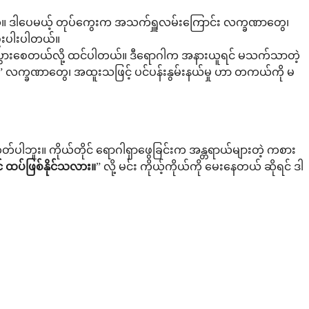
ိုင်ပါတယ်။ ဒါပေမယ့် တုပ်ကွေးက အသက်ရှူလမ်းကြောင်း လက္ခဏာတွေ၊
နည်းပါးပါတယ်။
စ်ပွားစေတယ်လို့ ထင်ပါတယ်။ ဒီရောဂါက အနားယူရင် မသက်သာတဲ့
မိုနို” လက္ခဏာတွေ၊ အထူးသဖြင့် ပင်ပန်းနွမ်းနယ်မှု ဟာ တကယ်ကို မ
ူး။ ကိုယ်တိုင် ရောဂါရှာဖွေခြင်းက အန္တရာယ်များတဲ့ ကစား
းရင် ထပ်ဖြစ်နိုင်သလား။
” လို့ မင်း ကိုယ့်ကိုယ်ကို မေးနေတယ် ဆိုရင် ဒါ