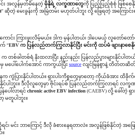
မင်း အလွန်မှတ်မိနေတဲ့
မိုနိုရဲ့ လက္ခဏာတွေ
ကို ပြည့်ပြည့်စုံစုံ ဖြစ်စ
။
” ဆိုတဲ့ မေးခွန်းကို အမြဲတမ်း မဟုတ်ပါဘူး လို့ ဖြေရတဲ့ အကြောင်
းဖူးကောင်း ကြားဖူးလိမ့်မယ်။ ဒါက မှန်ပါတယ်၊ ဒါပေမယ့် လူတော
က် “
EBV က ပြန်လည်တက်ကြွလာနိုင်ပြီး မင်းကို ထပ်မံ ဖျားနာစေန
EBV က တစ်ခါတစ်ရံ နိုးထလာပြီး နည်းနည်း ပြန်လည်ပွားများနိုင်ပါ
ခဏာမှ မပေါ်ပေါက်အောင် ကာကွယ်ပြီး
source
လျင်မြန်စွာနဲ့ တိတ်တဆိတ
ေက ကွဲပြားနိုင်ပါတယ်။ ရှားပါးကိစ္စတွေမှာတော့ ကိုယ်ခံအား ထိခိ
ျုပ်နိုင်ပါဘူး။ ဒီလိုလူတွေမှာ ဗိုင်းရပ်စ် ပြန်လည်တက်ကြွလာရင် 
ြန်ပေါ်လာရင်
chronic active EBV infection
(CAEBV) လို့ ခေါ်တဲ့ ရ
ော့ မတူပါဘူး။
ုရင်၊ မင်း ဘာကြောင့် ဒီလို ခံစားနေရတာလဲ။ အလွန်ဖြစ်နိုင်တဲ့ အဖ
်။