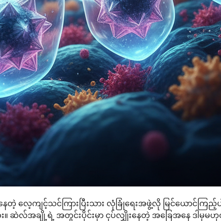
့်နေတဲ့ လေ့ကျင့်သင်ကြားပြီးသား လုံခြုံရေးအဖွဲ့လို မြင်ယောင်ကြည့
ဆဲလ်အချို့ရဲ့ အတွင်းပိုင်းမှာ ငုပ်လျှိုးနေတဲ့ အခြေအနေ ဒါမှမဟ