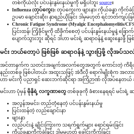
တစ်ကိုယ်လုံး ပင်ပန်းနွမ်းနယ်မှုကို မရှိပါဘူး
source
။
Influenza (တုပ်ကွေး):
တုပ်ကွေးက ဖျားနာ၊ ကိုယ်ခန္ဓာ ကိုက်ခဲ
ဥပမာ ချောင်းဆိုး၊ နှာရည်ယိုခြင်း ဒါမှမဟုတ် ရင်ဘတ်ကျပ်ခြင်
Chronic Fatigue Syndrome (Myalgic Encephalomyelitis/CFS
ပြင်းထန်၊ ကြံ့ခိုင်မှုကို ထိခိုက်စေတဲ့ ပင်ပန်းနွမ်းနယ်မှုန
ပျောက်သွားဘူး ဆိုရင် ဒါဟာ မင်းရဲ့ ဆရာဝန်နဲ့ ဆွေးနွေးဖို့ ဖြစ
မင်း ဘယ်တော့ပဲ ဖြစ်ဖြစ် ဆရာဝန်နဲ့ သွားပြဖို့ လိုအပ်သလ
အင်တာနက်က သတင်းအချက်အလက်တွေအတွက် ကောင်းတဲ့ ကိရိယာတစ်ခု
နည်းတစ်ခု ဖြစ်ပါတယ်၊ အထူးသဖြင့် အဲဒီလို ရောဂါမျိုးစုံက အလား
ဟာ မင်းကို ပညာရှင် ဆေးဘက်ဆိုင်ရာ အကြံဉာဏ် လိုအပ်နေတယ် ဆိ
မင်းဟာ ပုံမှန်
မိုနိုရဲ့ လက္ခဏာတွေ
တစ်ခုခုကို ခံစားနေရရင် မင်းရဲ့ ဆရာဝန
အလွန်အမင်း၊ တည်တံ့နေတဲ့ ပင်ပန်းနွမ်းနယ်မှု
ပြင်းထန်တဲ့ လည်ချောင်းနာ
ဖျားနာ
လည်ပင်းနဲ့ ချိုင်းကြားက သရက်ရွက်များ ရောင်ရမ်းခြင်း
ကိုယ်ခန္ဓာကိုက်ခဲခြင်း ဒါမှမဟုတ် ခေါင်းကိုက်ခြင်း