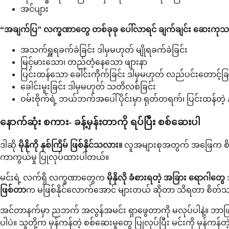
အင်ပျား
“အချက်ပြ” လက္ခဏာတွေ တစ်ခုခု ပေါ်လာရင် ချက်ချင်း ဆေးကုသမှ
အသက်ရှူရခက်ခဲခြင်း ဒါမှမဟုတ် မျိုရခက်ခဲခြင်း
မြင့်မားသော၊ တည်တံ့နေသော ဖျားနာ
ပြင်းထန်သော ခေါင်းကိုက်ခြင်း ဒါမှမဟုတ် လည်ပင်းတောင့်ခြ
ခေါင်းမူးခြင်း ဒါမှမဟုတ် သတိလစ်ခြင်း
ဝမ်းဗိုက်ရဲ့ ဘယ်ဘက်အပေါ်ပိုင်းမှာ ရုတ်တရက်၊ ပြင်းထန်တဲ့ နာက
နောက်ဆုံး စကား- ခန့်မှန်းတာကို ရပ်ပြီး စစ်ဆေးပါ
ဒါဆို
မိုနိုကို နှစ်ကြိမ် ဖြစ်နိုင်သလား။
လူအများစုအတွက် အဖြေက စိတ်ချ
ကာကွယ်မှု ပြုလုပ်ထားပါတယ်။
မင်းရဲ့ လက်ရှိ လက္ခဏာတွေက
မိုနိုလို ခံစားရတဲ့ အခြား ရောဂါတွေ
ဒ
ဖြစ်တာ
က မဖြစ်နိုင်လောက်အောင် များတယ် ဆိုတာ သိရတာ စိတ်သက်
အင်တာနက်မှာ ညဘက် အလွန်အမင်း ရှာဖွေတာကို မလုပ်ပါနဲ့။ ဘာဖြစ်နေ
ပါပဲ။ သူတို့က မှန်ကန်တဲ့ စစ်ဆေးမှုတွေ ပြုလုပ်ပြီး မင်းကို မှန်ကန်