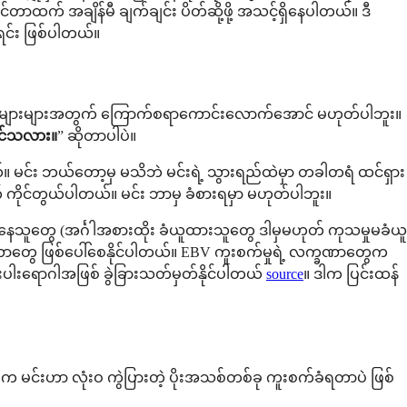
ေနိုင်တာထက် အချိန်မီ ချက်ချင်း ပိတ်ဆို့ဖို့ အသင့်ရှိနေပါတယ်။ ဒီ
းရင်း ဖြစ်ပါတယ်။
်တော်များများအတွက် ကြောက်စရာကောင်းလောက်အောင် မဟုတ်ပါဘူး။
ိုင်သလား။
” ဆိုတာပါပဲ။
တယ်။ မင်း ဘယ်တော့မှ မသိဘဲ မင်းရဲ့ သွားရည်ထဲမှာ တခါတရံ ထင်ရှား
် ကိုင်တွယ်ပါတယ်။ မင်း ဘာမှ ခံစားရမှာ မဟုတ်ပါဘူး။
ုက်နေသူတွေ (အင်္ဂါအစားထိုး ခံယူထားသူတွေ ဒါမှမဟုတ် ကုသမှုမခံယူ
လက္ခဏာတွေ ဖြစ်ပေါ်စေနိုင်ပါတယ်။ EBV ကူးစက်မှုရဲ့ လက္ခဏာတွေက
ှားပါးရောဂါအဖြစ် ခွဲခြားသတ်မှတ်နိုင်ပါတယ်
source
။ ဒါက ပြင်းထန်
ြေက မင်းဟာ လုံးဝ ကွဲပြားတဲ့ ပိုးအသစ်တစ်ခု ကူးစက်ခံရတာပဲ ဖြစ်