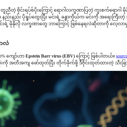
တဲ့ ဗိုင်းရပ်စ်ပိုးကြောင့် ရောဂါလက္ခဏာပြတဲ့ ကူးစက်ရောဂါ မိုနို
းနည်း ပိုရှုပ်ထွေးပြီး မင်းရဲ့ ခန္ဓာကိုယ်က မင်းကို အရေးကြီးတ
ီး၊ မင်းရဲ့ မိုနိုလို လက္ခဏာတွေ ဘာကြောင့် ဖြစ်နေရလဲဆိုတာကို လေ့လာမှ
်တာလဲ
ှု ၉၀% ကျော်ဟာ
Epstein Barr virus (EBV)
ကြောင့် ဖြစ်ပါတယ်။
sourc
ကို အတိအကျ ဖော်ထုတ်ပြီး တိုက်ခိုက်ဖို့ ဒီဇိုင်းထုတ်ထားတဲ့ သီးခ