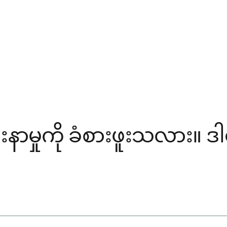
နာမှုကို ခံစားဖူးသလား။ ဒါကြ