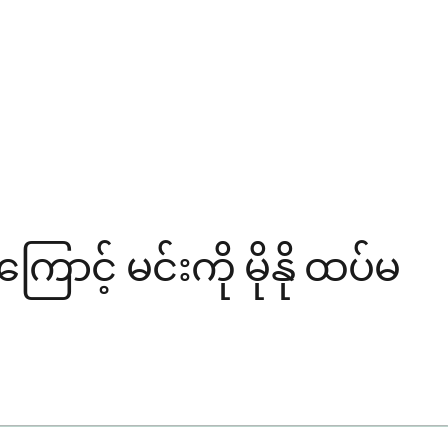
ောင့် မင်းကို မိုနို ထပ်မ