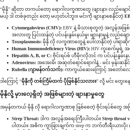
“မိုနို” ဆိုတာ တကယ်တော့ ရောဂါလက္ခဏာတွေ (ဖျားနာ၊ လည်ချောင်းန
မယ့် ဒါ တစ်ခုတည်း တော့ မဟုတ်ပါဘူး။ မင်းကို ဖျားနာစေနိုင်တဲ့
EB
Cytomegalovirus (CMV):
EBV နဲ့ မိသားစုတူတဲ့ အလွန်အဖြစ်မ
အလားတူ ပြင်းထန်တဲ့ ပင်ပန်းနွမ်းနယ်မှု၊ ဖျားနာမှုနဲ့ လည်ချော
Toxoplasmosis:
မိုနို လို လက္ခဏာတွေနဲ့ ပေါ်လာနိုင်တဲ့ ပါရာဆိုက
Human Immunodeficiency Virus (HIV):
HIV ကူးစက်မှုရဲ့ အစ
Hepatitis A, B, or C:
ဗိုင်းရပ်စ် ဟီမိုဂလိုဘင် က ပင်ပန်းနွမ်းနယ်မ
Adenovirus:
အအေးမိ၊ အဆုတ်ရောင်ရောဂါနဲ့ - မင်း မှန်းဆနိုင
Rubella (ဂျာမန်ဝက်သက်):
ကာကွယ်ဆေးကြောင့် အတော်လေး နည်
ဒါကြောင့် “
မိုနိုကို တစ်ကြိမ်ထက် ပိုဖြစ်နိုင်သလား။
” လို့ မင်း တွေး
မိုနိုလို့ မှားလေ့ရှိတဲ့ အဖြစ်များတဲ့ ဖျားနာမှုတွေ
အမှန်တကယ် မိုနို လို ရောဂါလက္ခဏာစု ဖြစ်စေတဲ့ ဗိုင်းရပ်စ်တွေ အ
Strep Throat:
ဒါက အလွန်အရေးကြီးပါတယ်။
Strep throat 
ပါတယ်။ အဓိက ကွာခြားချက်က strep က ဘက်တီးရီးယားပိုး 