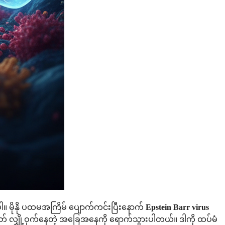
်ပါ။ မိုနို ပထမအကြိမ် ပျောက်ကင်းပြီးနောက်
Epstein Barr virus
ုတ် လျှို့ဝှက်နေတဲ့ အခြေအနေကို ရောက်သွားပါတယ်။ ဒါကို ထပ်မံ