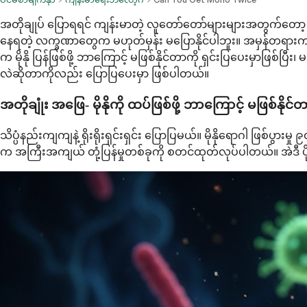
အတိုချုပ် ပြောရရင် ကျန်းမာတဲ့ လူတော်တော်များများအတွက်တော့ တူညီ
နေရတဲ့ လက္ခဏာတွေက မဟုတ်မှန်း မပြောနိုင်ပါဘူး။ အမှန်တရားက နည်
က မိုနို ပြန်ဖြစ်ဖို့ ဘာကြောင့် မဖြစ်နိုင်တာကို ရှင်းပြပေးမှာဖြစ်ပြ
လဲဆိုတာကိုလည်း ပြောပြပေးမှာ ဖြစ်ပါတယ်။
အတိုချုံး အဖြေ- မိုနိုကို ထပ်ဖြစ်ဖို့ ဘာကြောင့် မဖြစ်နိုင
သိပ္ပံနည်းကျကျနဲ့ ရိုးရိုးရှင်းရှင်း ပြောပြမယ်။ မိုနိုရောဂါ ဖြစ်ပွားမ
က အကြီးအကျယ် တုံ့ပြန်မှုတစ်ခုကို စတင်ထုတ်လုပ်ပါတယ်။ အဲဒီ ပိုး