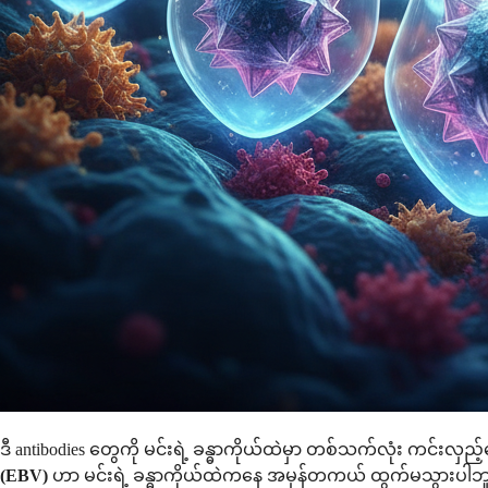
ဒီ antibodies တွေကို မင်းရဲ့ ခန္ဓာကိုယ်ထဲမှာ တစ်သက်လုံး ကင်းလှည
(EBV)
ဟာ မင်းရဲ့ ခန္ဓာကိုယ်ထဲကနေ အမှန်တကယ် ထွက်မသွားပါဘူး။ 