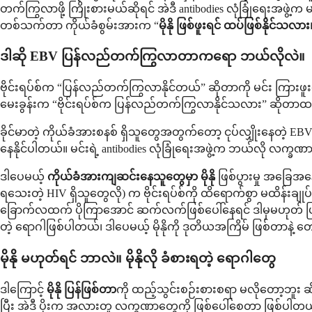
တက်ကြွလာဖို့ ကြိုးစားမယ်ဆိုရင် အဲဒီ antibodies လုံခြုံရေးအဖွဲ့က 
တစ်သက်တာ ကိုယ်ခံစွမ်းအားက “
မိုနို ဖြစ်ဖူးရင် ထပ်ဖြစ်နိုင်သလား
ဒါဆို EBV ပြန်လည်တက်ကြွလာတာကရော ဘယ်လိုလဲ။
ဗိုင်းရပ်စ်က “ပြန်လည်တက်ကြွလာနိုင်တယ်” ဆိုတာကို မင်း ကြာ
မေးခွန်းက “ဗိုင်းရပ်စ်က ပြန်လည်တက်ကြွလာနိုင်သလား” ဆိုတာထ
ခိုင်မာတဲ့ ကိုယ်ခံအားစနစ် ရှိသူတွေအတွက်တော့ ငုပ်လျှိုးနေတဲ့ 
နေနိုင်ပါတယ်။ မင်းရဲ့ antibodies လုံခြုံရေးအဖွဲ့က ဘယ်လို လက္
ဒါပေမယ့်
ကိုယ်ခံအားကျဆင်းနေသူတွေမှာ မိုနို
ဖြစ်ပွားမှု အခြေအန
ရသေးတဲ့ HIV ရှိသူတွေလို) က ဗိုင်းရပ်စ်ကို ထိရောက်စွာ မထိန်းခ
ခြောက်လထက် ပိုကြာအောင် ဆက်လက်ဖြစ်ပေါ်နေရင် ဒါမှမဟုတ် ပ
တဲ့ ရောဂါဖြစ်ပါတယ်၊ ဒါပေမယ့် မိုနိုကို ဒုတိယအကြိမ် ဖြစ်တာနဲ့ တ
မိုနို မဟုတ်ရင် ဘာလဲ။ မိုနိုလို ခံစားရတဲ့ ရောဂါတွေ
ဒါကြောင့်
မိုနို ပြန်ဖြစ်တာ
ကို ထည့်သွင်းစဉ်းစားစရာ မလိုတော့ဘူး ဆိ
ပြီး အဲဒီ ပိုးက အလားတူ လက္ခဏာတွေကို ဖြစ်ပေါ်စေတာ ဖြစ်ပါတယ