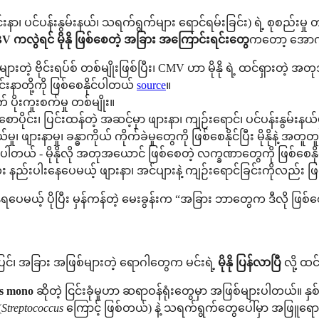
ာ၊ ပင်ပန်းနွမ်းနယ်၊ သရက်ရွက်များ ရောင်ရမ်းခြင်း) ရဲ့ စုစည်းမ
V ကလွဲရင် မိုနို ဖြစ်စေတဲ့ အခြား အကြောင်းရင်းတွေ
ကတော့ အောက်
ျားတဲ့ ဗိုင်းရပ်စ် တစ်မျိုးဖြစ်ပြီး၊ CMV ဟာ မိုနို ရဲ့ ထင်ရှာ
င်းနာတို့ကို ဖြစ်စေနိုင်ပါတယ်
source
။
် ပိုးကူးစက်မှု တစ်မျိုး။
ောပိုင်း၊ ပြင်းထန်တဲ့ အဆင့်မှာ ဖျားနာ၊ ကျဉ်းရောင်၊ ပင်ပန်းနွမ်းနယ
ှု၊ ဖျားနာမှု၊ ခန္ဓာကိုယ် ကိုက်ခဲမှုတွေကို ဖြစ်စေနိုင်ပြီး မိုနိုနဲ့ အတူ
်ပါတယ် - မိုနိုလို အတုအယောင် ဖြစ်စေတဲ့ လက္ခဏာတွေကို ဖြစ်စေနိုင
းပါးနေပေမယ့် ဖျားနာ၊ အင်ပျားနဲ့ ကျဉ်းရောင်ခြင်းကိုလည်း ဖြ
နေရပေမယ့် ပိုပြီး မှန်ကန်တဲ့ မေးခွန်းက “အခြား ဘာတွေက ဒီလို ဖြစ်စ
ပြင်၊ အခြား အဖြစ်များတဲ့ ရောဂါတွေက မင်းရဲ့
မိုနို ပြန်လာပြီ
လို့ ထင
vs mono
ဆိုတဲ့ ငြင်းခုံမှုဟာ ဆရာဝန်ရုံးတွေမှာ အဖြစ်များပါတယ်။ နှစ်
(
Streptococcus
ကြောင့် ဖြစ်တယ်) နဲ့ သရက်ရွက်တွေပေါ်မှာ အဖြူရောင