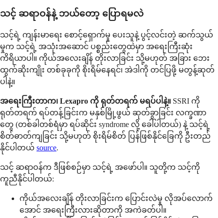
သင့် ဆရာဝန်နဲ့ ဘယ်တော့ ပြောရမလဲ
သင့်ရဲ့ ကျန်းမာရေး စောင့်ရှောက်မှု ပေးသူနဲ့ ပွင့်လင်းတဲ့ ဆက်သွယ်
မှုက သင့်ရဲ့ အသုံးအဆောင် ပစ္စည်းတွေထဲမှာ အရေးကြီးဆုံး
ကိရိယာပါ။ ကိုယ်အလေးချိန် တိုးလာခြင်း သို့မဟုတ် အခြား ဘေး
ထွက်ဆိုးကျိုး တစ်ခုခုကို စိုးရိမ်နေရင်၊ အဲဒါကို တင်ပြဖို့ မတွန့်ဆုတ်
ပါနဲ့။
အရေးကြီးတာက၊ Lexapro ကို ရုတ်တရက် မရပ်ပါနဲ့။
SSRI ကို
ရုတ်တရက် ရပ်တန့်ခြင်းက မနှစ်မြို့ဖွယ် ဆုတ်ခွာခြင်း လက္ခဏာ
တွေ (တစ်ခါတစ်ရံမှာ ရပ်ဆိုင်း syndrome လို့ ခေါ်ပါတယ်) နဲ့ သင့်ရဲ့
စိတ်ဓာတ်ကျခြင်း သို့မဟုတ် စိုးရိမ်စိတ် ပြန်ဖြစ်နိုင်ခြေကို ဦးတည်
နိုင်ပါတယ်
source
.
သင့် ဆရာဝန်က ဒီဖြစ်စဉ်မှာ သင့်ရဲ့ အဖော်ပါ။ သူတို့က သင့်ကို
ကူညီနိုင်ပါတယ်:
ကိုယ်အလေးချိန် တိုးလာခြင်းက ပြောင်းလဲမှု လိုအပ်လောက်
အောင် အရေးကြီးလားဆိုတာကို အကဲခတ်ပါ။