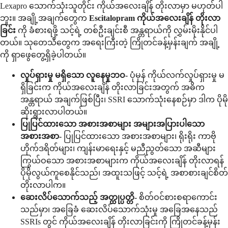
Lexapro သောက်သုံးသူတိုင်း ကိုယ်အလေးချိန် တိုးလာမှာ မဟုတ်ပါ
ဘူး။ အချို့အချက်တွေက
Escitalopram ကိုယ်အလေးချိန် တိုးလာ
ခြင်း
ကို ခံစားရဖို့ သင့်ရဲ့ တစ်ဦးချင်းစီ အန္တရာယ်ကို လွှမ်းမိုးနိုင်ပါ
တယ်။ သုတေသီတွေက အရေးကြီးတဲ့ ကြိုတင်ခန့်မှန်းချက် အချို့
ကို ရှာဖွေတွေ့ရှိခဲ့ပါတယ်။
လှုပ်ရှားမှု မရှိသော လူနေမှုဘဝ-
ပုံမှန် ကိုယ်လက်လှုပ်ရှားမှု မ
ရှိခြင်းက ကိုယ်အလေးချိန် တိုးလာခြင်းအတွက် အဓိက
အန္တရာယ် အချက်ဖြစ်ပြီး၊ SSRI သောက်သုံးနေစဉ်မှာ ဒါက ပိုမို
ဆိုးရွားလာပါတယ်။
ပြုပြင်ထားသော အစားအစာများ အများအပြားပါသော
အစားအစာ-
ပြုပြင်ထားသော အစားအစာများ၊ ရိုးရိုး ကာဗို
ဟိုက်ဒရိတ်များ၊ ကျန်းမာရေးနှင့် မညီညွတ်သော အဆီများ
ကြွယ်ဝသော အစားအစာများက ကိုယ်အလေးချိန် တိုးလာရန်
ပိုမိုလွယ်ကူစေနိုင်သည်၊ အထူးသဖြင့် သင့်ရဲ့ အစာစားချင်စိတ်
တိုးလာပါက။
ဆေးလိပ်သောက်သည့် အတ္ထုပ္ပတ္တိ-
စိတ်ဝင်စားစရာကောင်း
သည်မှာ၊ အခြေခံ ဆေးလိပ်သောက်သုံးမှု အခြေအနေသည်
SSRIs တွင် ကိုယ်အလေးချိန် တိုးလာခြင်းကို ကြိုတင်ခန့်မှန်း