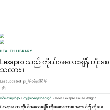
Benchmarks
Stories
FAQ
Sign up / Log in
HEALTH LIBRARY
Lexapro သည် ကိုယ်အလေးချိန် တိုးစေ
သလား။
Last updated
၂၀၂၆ ဇန်နဝါရီ ၆
ပင်မစာမျက်နှာ
ကျန်းမာရေးဘလော့ဂ်
Does Lexapro Cause Weight Gain
Lexapro က ကိုယ်အလေးချိန် တိုးစေသလား။
အကယ်၍ တိုးစေ