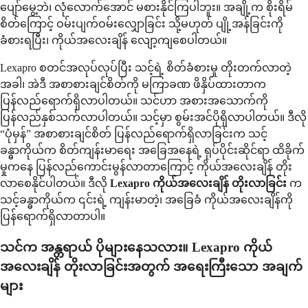
ပျော်မွေ့ဘဲ၊ လုံလောက်အောင် မစားနိုင်ကြပါဘူး။ အချို့က စိုးရိမ်
စိတ်ကြောင့် ဝမ်းပျက်ဝမ်းလျှောခြင်း သို့မဟုတ် ပျို့အန်ခြင်းကို
ခံစားရပြီး၊ ကိုယ်အလေးချိန် လျော့ကျစေပါတယ်။
Lexapro စတင်အလုပ်လုပ်ပြီး သင့်ရဲ့ စိတ်ခံစားမှု တိုးတက်လာတဲ့
အခါ၊ အဲဒီ အစာစားချင်စိတ်ကို မကြာခဏ ဖိနှိပ်ထားတာက
ပြန်လည်ရောက်ရှိလာပါတယ်။ သင်ဟာ အစားအသောက်ကို
ပြန်လည်နှစ်သက်လာပါတယ်။ သင့်မှာ စွမ်းအင်ပိုရှိလာပါတယ်။ ဒီလို
“ပုံမှန်” အစာစားချင်စိတ် ပြန်လည်ရောက်ရှိလာခြင်းက သင့်
ခန္ဓာကိုယ်က စိတ်ကျန်းမာရေး အခြေအနေရဲ့ ရုပ်ပိုင်းဆိုင်ရာ ထိခိုက်
မှုကနေ ပြန်လည်ကောင်းမွန်လာတာကြောင့် ကိုယ်အလေးချိန် တိုး
လာစေနိုင်ပါတယ်။ ဒီလို
Lexapro ကိုယ်အလေးချိန် တိုးလာခြင်း
က
သင့်ခန္ဓာကိုယ်က ၎င်းရဲ့ ကျန်းမာတဲ့၊ အခြေခံ ကိုယ်အလေးချိန်ကို
ပြန်ရောက်ရှိလာတာပါ။
သင်က အန္တရာယ် ပိုများနေသလား။ Lexapro ကိုယ်
အလေးချိန် တိုးလာခြင်းအတွက် အရေးကြီးသော အချက်
များ