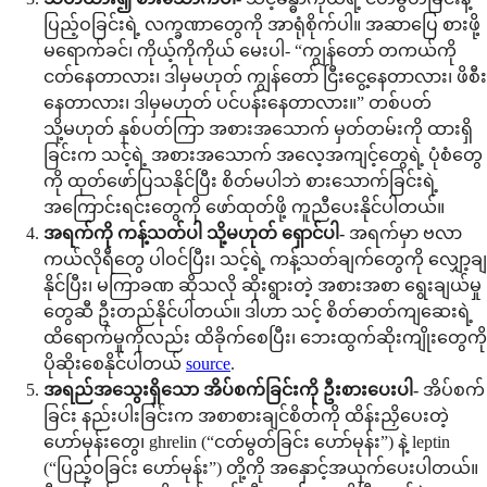
ပြည့်ဝခြင်းရဲ့ လက္ခဏာတွေကို အာရုံစိုက်ပါ။ အဆာပြေ စားဖို့
မရောက်ခင်၊ ကိုယ့်ကိုကိုယ် မေးပါ- “ကျွန်တော် တကယ်ကို
ငတ်နေတာလား၊ ဒါမှမဟုတ် ကျွန်တော် ငြီးငွေ့နေတာလား၊ ဖိစီး
နေတာလား၊ ဒါမှမဟုတ် ပင်ပန်းနေတာလား။” တစ်ပတ်
သို့မဟုတ် နှစ်ပတ်ကြာ အစားအသောက် မှတ်တမ်းကို ထားရှိ
ခြင်းက သင့်ရဲ့ အစားအသောက် အလေ့အကျင့်တွေရဲ့ ပုံစံတွေ
ကို ထုတ်ဖော်ပြသနိုင်ပြီး စိတ်မပါဘဲ စားသောက်ခြင်းရဲ့
အကြောင်းရင်းတွေကို ဖော်ထုတ်ဖို့ ကူညီပေးနိုင်ပါတယ်။
အရက်ကို ကန့်သတ်ပါ သို့မဟုတ် ရှောင်ပါ-
အရက်မှာ ဗလာ
ကယ်လိုရီတွေ ပါဝင်ပြီး၊ သင့်ရဲ့ ကန့်သတ်ချက်တွေကို လျှော့ချ
နိုင်ပြီး၊ မကြာခဏ ဆိုသလို ဆိုးရွားတဲ့ အစားအစာ ရွေးချယ်မှု
တွေဆီ ဦးတည်နိုင်ပါတယ်။ ဒါဟာ သင့် စိတ်ဓာတ်ကျဆေးရဲ့
ထိရောက်မှုကိုလည်း ထိခိုက်စေပြီး၊ ဘေးထွက်ဆိုးကျိုးတွေကို
ပိုဆိုးစေနိုင်ပါတယ်
source
.
အရည်အသွေးရှိသော အိပ်စက်ခြင်းကို ဦးစားပေးပါ-
အိပ်စက်
ခြင်း နည်းပါးခြင်းက အစာစားချင်စိတ်ကို ထိန်းညှိပေးတဲ့
ဟော်မုန်းတွေ၊ ghrelin (“ငတ်မွတ်ခြင်း ဟော်မုန်း”) နဲ့ leptin
(“ပြည့်ဝခြင်း ဟော်မုန်း”) တို့ကို အနှောင့်အယှက်ပေးပါတယ်။