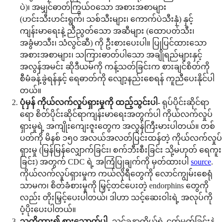
ပဲ)၊ အမျှင်ဓာတ်ကြွယ်ဝသော အစားအစာများ
(ဟင်းသီးဟင်းရွက်၊ သစ်သီးများ၊ ကောက်ပဲသီးနှံ) နှင့်
ကျန်းမာရေးနဲ့ ညီညွတ်သော အဆီများ (ထောပတ်သီး၊
အခွံမာသီး၊ သံလွင်ဆီ) ကို ဦးစားပေးပါ။ ပြုပြင်ထားသော
အစားအစာများ၊ သကြားဓာတ်ပါသော အချိုရည်များနှင့်
အလွန်အမင်း ဆိုဒီယမ်ကို ကန့်သတ်ခြင်းက စားချင်စိတ်ကို
စီမံခန့်ခွဲရန်နှင့် ရေဓာတ်ကို လျော့နည်းစေရန် ကူညီပေးနိုင်ပါ
တယ်။
ပုံမှန် ကိုယ်လက်လှုပ်ရှားမှုကို ထည့်သွင်းပါ-
ရုပ်ပိုင်းဆိုင်ရာ
ရော စိတ်ပိုင်းဆိုင်ရာကျန်းမာရေးအတွက်ပါ ကိုယ်လက်လှုပ်
ရှားမှုရဲ့ အကျိုးကျေးဇူးတွေက အလွန်ကြီးမားပါတယ်။ တစ်
ပတ်ကို မိနစ် ၁၅၀ အလယ်အလတ်ပြင်းထန်တဲ့ ကိုယ်လက်လှုပ်
ရှားမှု (မြန်မြန်လျှောက်ခြင်း၊ စက်ဘီးစီးခြင်း သို့မဟုတ် ရေကူး
ခြင်း) အတွက် CDC ရဲ့ အကြံပြုချက်ကို မှတ်ထားပါ
source
.
ကိုယ်လက်လှုပ်ရှားမှုက ကယ်လိုရီတွေကို လောင်ကျွမ်းစေရုံ
သာမက၊ စိတ်ခံစားမှုကို မြှင့်တင်ပေးတဲ့ endorphins တွေကို
လည်း တိုးမြှင့်ပေးပါတယ်၊ ဒါဟာ သင့်ဆေးဝါးရဲ့ အလုပ်ကို
ပံ့ပိုးပေးပါတယ်။
သတိထား၍ စားသောက်ပါ-
သင့်ခန္ဓာကိုယ်ရဲ့ ငတ်မွတ်ခြင်းနဲ့