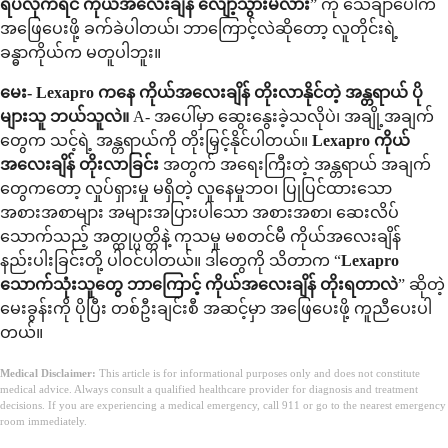
ရပ်လိုက်ရင် ကိုယ်အလေးချိန် လျော့သွားမလား
” ကို သေချာပေါက်
အဖြေပေးဖို့ ခက်ခဲပါတယ်၊ ဘာကြောင့်လဲဆိုတော့ လူတိုင်းရဲ့
ခန္ဓာကိုယ်က မတူပါဘူး။
မေး- Lexapro ကနေ ကိုယ်အလေးချိန် တိုးလာနိုင်တဲ့ အန္တရာယ် ပို
များသူ ဘယ်သူလဲ။
A- အပေါ်မှာ ဆွေးနွေးခဲ့သလိုပဲ၊ အချို့အချက်
တွေက သင့်ရဲ့ အန္တရာယ်ကို တိုးမြှင့်နိုင်ပါတယ်။
Lexapro ကိုယ်
အလေးချိန် တိုးလာခြင်း
အတွက် အရေးကြီးတဲ့ အန္တရာယ် အချက်
တွေကတော့ လှုပ်ရှားမှု မရှိတဲ့ လူနေမှုဘဝ၊ ပြုပြင်ထားသော
အစားအစာများ အများအပြားပါသော အစားအစာ၊ ဆေးလိပ်
သောက်သည့် အတ္ထုပ္ပတ္တိနဲ့ ကုသမှု မစတင်မီ ကိုယ်အလေးချိန်
နည်းပါးခြင်းတို့ ပါဝင်ပါတယ်။ ဒါတွေကို သိတာက “
Lexapro
သောက်သုံးသူတွေ ဘာကြောင့် ကိုယ်အလေးချိန် တိုးရတာလဲ
” ဆိုတဲ့
မေးခွန်းကို ပိုပြီး တစ်ဦးချင်းစီ အဆင့်မှာ အဖြေပေးဖို့ ကူညီပေးပါ
တယ်။
Medical Disclaimer:
This article is for informational purposes only and does not constitute
medical advice. Always consult a qualified healthcare provider for diagnosis and treatment
decisions. If you are experiencing a medical emergency, call 911 or go to the nearest emergency
room immediately.