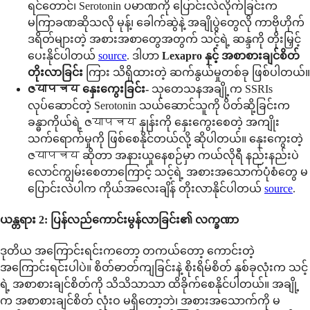
ရင်တောင်၊ Serotonin ပမာဏကို ပြောင်းလဲလိုက်ခြင်းက
မကြာခဏဆိုသလို မုန့်၊ ခေါက်ဆွဲနဲ့ အချိုပွဲတွေလို ကာဗိုဟိုက်
ဒရိတ်များတဲ့ အစားအစာတွေအတွက် သင့်ရဲ့ ဆန္ဒကို တိုးမြှင့်
ပေးနိုင်ပါတယ်
source
. ဒါဟာ
Lexapro နှင့် အစာစားချင်စိတ်
တိုးလာခြင်း
ကြား သိရှိထားတဲ့ ဆက်နွယ်မှုတစ်ခု ဖြစ်ပါတယ်။
ဇयापचय နှေးကွေးခြင်း-
သုတေသနအချို့က SSRIs
လုပ်ဆောင်တဲ့ Serotonin သယ်ဆောင်သူကို ပိတ်ဆို့ခြင်းက
ခန္ဓာကိုယ်ရဲ့ ဇयापचय နှုန်းကို နှေးကွေးစေတဲ့ အကျိုး
သက်ရောက်မှုကို ဖြစ်စေနိုင်တယ်လို့ ဆိုပါတယ်။ နှေးကွေးတဲ့
ဇयापचय ဆိုတာ အနားယူနေစဉ်မှာ ကယ်လိုရီ နည်းနည်းပဲ
လောင်ကျွမ်းစေတာကြောင့် သင့်ရဲ့ အစားအသောက်ပုံစံတွေ မ
ပြောင်းလဲပါက ကိုယ်အလေးချိန် တိုးလာနိုင်ပါတယ်
source
.
ယန္တရား 2: ပြန်လည်ကောင်းမွန်လာခြင်း၏ လက္ခဏာ
ဒုတိယ အကြောင်းရင်းကတော့ တကယ်တော့ ကောင်းတဲ့
အကြောင်းရင်းပါပဲ။ စိတ်ဓာတ်ကျခြင်းနဲ့ စိုးရိမ်စိတ် နှစ်ခုလုံးက သင့်
ရဲ့ အစာစားချင်စိတ်ကို သိသိသာသာ ထိခိုက်စေနိုင်ပါတယ်။ အချို့
က အစာစားချင်စိတ် လုံးဝ မရှိတော့ဘဲ၊ အစားအသောက်ကို မ