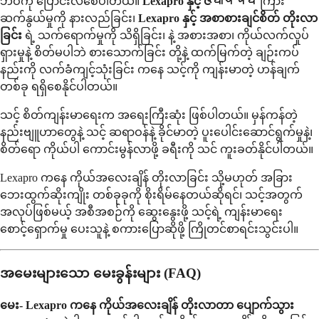
ဘဝကို ပြောင်းလဲစေပါတယ်။
Lexapro နှင့် ဇयापचय
ကြား
ဆက်နွယ်မှုကို နားလည်ခြင်း၊
Lexapro နှင့် အစာစားချင်စိတ် တိုးလာ
ခြင်း
ရဲ့ သက်ရောက်မှုကို သိရှိခြင်း၊ နဲ့ အစားအစာ၊ ကိုယ်လက်လှုပ်
ရှားမှုနဲ့ စိတ်မပါဘဲ စားသောက်ခြင်း တို့နဲ့ ထက်မြက်တဲ့ ချဉ်းကပ်
နည်းကို လက်ခံကျင့်သုံးခြင်း ကနေ သင့်ကို ကျန်းမာတဲ့ ဟန်ချက်
တစ်ခု ရရှိစေနိုင်ပါတယ်။
သင့် စိတ်ကျန်းမာရေးက အရေးကြီးဆုံး ဖြစ်ပါတယ်။ မှန်ကန်တဲ့
နည်းဗျူဟာတွေနဲ့ သင့် ဆရာဝန်နဲ့ ခိုင်မာတဲ့ ပူးပေါင်းဆောင်ရွက်မှုနဲ့၊
စိတ်ရော ကိုယ်ပါ ကောင်းမွန်လာဖို့ ခရီးကို သင် ကူးခတ်နိုင်ပါတယ်။
Lexapro ကနေ ကိုယ်အလေးချိန် တိုးလာခြင်း သို့မဟုတ် အခြား
ဘေးထွက်ဆိုးကျိုး တစ်ခုခုကို စိုးရိမ်နေတယ်ဆိုရင်၊ သင့်အတွက်
အလုပ်ဖြစ်မယ့် အစီအစဉ်ကို ဆွေးနွေးဖို့ သင့်ရဲ့ ကျန်းမာရေး
စောင့်ရှောက်မှု ပေးသူနဲ့ စကားပြောဆိုဖို့ ကြိုတင်စာရင်းသွင်းပါ။
အမေးများသော မေးခွန်းများ (FAQ)
မေး- Lexapro ကနေ ကိုယ်အလေးချိန် တိုးလာတာ ပျောက်သွား