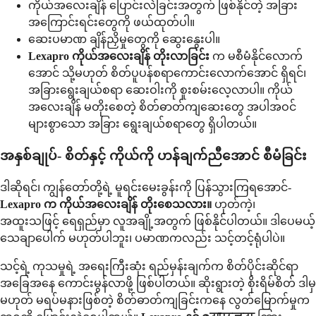
ကိုယ်အလေးချိန် ပြောင်းလဲခြင်းအတွက် ဖြစ်နိုင်တဲ့ အခြား
အကြောင်းရင်းတွေကို ဖယ်ထုတ်ပါ။
ဆေးပမာဏ ချိန်ညှိမှုတွေကို ဆွေးနွေးပါ။
Lexapro ကိုယ်အလေးချိန် တိုးလာခြင်း
က မစီမံနိုင်လောက်
အောင် သို့မဟုတ် စိတ်ပူပန်စရာကောင်းလောက်အောင် ရှိရင်၊
အခြားရွေးချယ်စရာ ဆေးဝါးကို စူးစမ်းလေ့လာပါ။ ကိုယ်
အလေးချိန် မတိုးစေတဲ့ စိတ်ဓာတ်ကျဆေးတွေ အပါအဝင်
များစွာသော အခြား ရွေးချယ်စရာတွေ ရှိပါတယ်။
အနှစ်ချုပ်- စိတ်နှင့် ကိုယ်ကို ဟန်ချက်ညီအောင် စီမံခြင်း
ဒါဆိုရင်၊ ကျွန်တော်တို့ရဲ့ မူရင်းမေးခွန်းကို ပြန်သွားကြရအောင်-
Lexapro က ကိုယ်အလေးချိန် တိုးစေသလား။
ဟုတ်ကဲ့၊
အထူးသဖြင့် ရေရှည်မှာ လူအချို့အတွက် ဖြစ်နိုင်ပါတယ်။ ဒါပေမယ့်
သေချာပေါက် မဟုတ်ပါဘူး၊ ပမာဏကလည်း သင့်တင့်ရုံပါပဲ။
သင့်ရဲ့ ကုသမှုရဲ့ အရေးကြီးဆုံး ရည်မှန်းချက်က စိတ်ပိုင်းဆိုင်ရာ
အခြေအနေ ကောင်းမွန်လာဖို့ ဖြစ်ပါတယ်။ ဆိုးရွားတဲ့ စိုးရိမ်စိတ် ဒါမှ
မဟုတ် မရပ်မနားဖြစ်တဲ့ စိတ်ဓာတ်ကျခြင်းကနေ လွတ်မြောက်မှုက