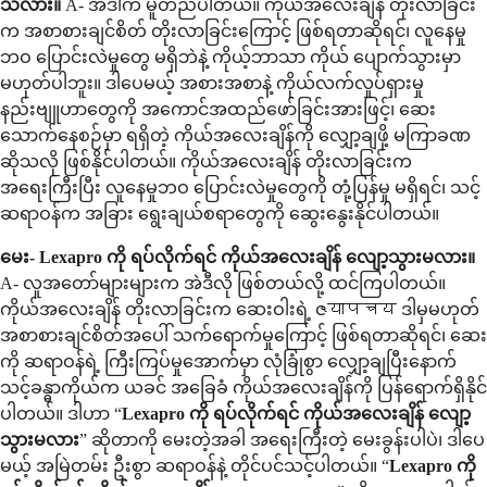
သလား။
A- အဲဒါက မူတည်ပါတယ်။ ကိုယ်အလေးချိန် တိုးလာခြင်း
က အစာစားချင်စိတ် တိုးလာခြင်းကြောင့် ဖြစ်ရတာဆိုရင်၊ လူနေမှု
ဘဝ ပြောင်းလဲမှုတွေ မရှိဘဲနဲ့ ကိုယ့်ဘာသာ ကိုယ် ပျောက်သွားမှာ
မဟုတ်ပါဘူး။ ဒါပေမယ့် အစားအစာနဲ့ ကိုယ်လက်လှုပ်ရှားမှု
နည်းဗျူဟာတွေကို အကောင်အထည်ဖော်ခြင်းအားဖြင့်၊ ဆေး
သောက်နေစဉ်မှာ ရရှိတဲ့ ကိုယ်အလေးချိန်ကို လျှော့ချဖို့ မကြာခဏ
ဆိုသလို ဖြစ်နိုင်ပါတယ်။ ကိုယ်အလေးချိန် တိုးလာခြင်းက
အရေးကြီးပြီး လူနေမှုဘဝ ပြောင်းလဲမှုတွေကို တုံ့ပြန်မှု မရှိရင်၊ သင့်
ဆရာဝန်က အခြား ရွေးချယ်စရာတွေကို ဆွေးနွေးနိုင်ပါတယ်။
မေး- Lexapro ကို ရပ်လိုက်ရင် ကိုယ်အလေးချိန် လျော့သွားမလား။
A- လူအတော်များများက အဲဒီလို ဖြစ်တယ်လို့ ထင်ကြပါတယ်။
ကိုယ်အလေးချိန် တိုးလာခြင်းက ဆေးဝါးရဲ့ ဇयापचय ဒါမှမဟုတ်
အစာစားချင်စိတ်အပေါ် သက်ရောက်မှုကြောင့် ဖြစ်ရတာဆိုရင်၊ ဆေး
ကို ဆရာဝန်ရဲ့ ကြီးကြပ်မှုအောက်မှာ လုံခြုံစွာ လျှော့ချပြီးနောက်
သင့်ခန္ဓာကိုယ်က ယခင် အခြေခံ ကိုယ်အလေးချိန်ကို ပြန်ရောက်ရှိနိုင်
ပါတယ်။ ဒါဟာ “
Lexapro ကို ရပ်လိုက်ရင် ကိုယ်အလေးချိန် လျော့
သွားမလား
” ဆိုတာကို မေးတဲ့အခါ အရေးကြီးတဲ့ မေးခွန်းပါပဲ၊ ဒါပေ
မယ့် အမြဲတမ်း ဦးစွာ ဆရာဝန်နဲ့ တိုင်ပင်သင့်ပါတယ်။ “
Lexapro ကို