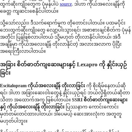
ထွက်ဆိုးကျိုးတွေက ပုံမှန်ပါပဲ
source
. ဒါဟာ ကိုယ်အလေးချိန်ကို
ခေတ္တ ကျဆင်းစေနိုင်ပါတယ်။
သို့သော်လည်း၊ ဒီသက်ရောက်မှုက တိုတောင်းပါတယ်။ ပထမပိုင်း
ဘေးထွက်ဆိုးကျိုးတွေ လျော့ပါးသွားရင်၊ အစာစားချင်စိတ်က ပုံမှန်
အတိုင်း ပြန်ဖြစ်လာပါတယ် သို့မဟုတ် တိုးလာနိုင်ပါတယ်၊ အဲဒီ
အချိန်မှာ ကိုယ်အလေးချိန် တိုးလာနိုင်တဲ့ အလားအလာက ပိုပြီး
အရေးကြီးလာပါတယ်။
အခြား စိတ်ဓာတ်ကျဆေးများနှင့် Lexapro ကို နှိုင်းယှဉ်
ခြင်း
Escitalopram ကိုယ်အလေးချိန် တိုးလာခြင်း
ကို စိုးရိမ်နေတယ်ဆို
ရင်၊ ဒါဟာ အခြားဆေးဝါးတွေနဲ့ နှိုင်းယှဉ်ရင် ဘယ်လိုရှိတယ်ဆိုတာ
သိတာ အထောက်အကူ ဖြစ်ပါတယ်။
SSRI စိတ်ဓာတ်ကျဆေးများ
နှင့် ကိုယ်အလေးချိန် တိုးလာခြင်း
ပြဿနာက ကောင်းကောင်း
မှတ်တမ်းတင်ထားပါတယ်၊ ဒါပေမယ့် ဆေးအားလုံးက အတူတူ
မဟုတ်ပါဘူး။