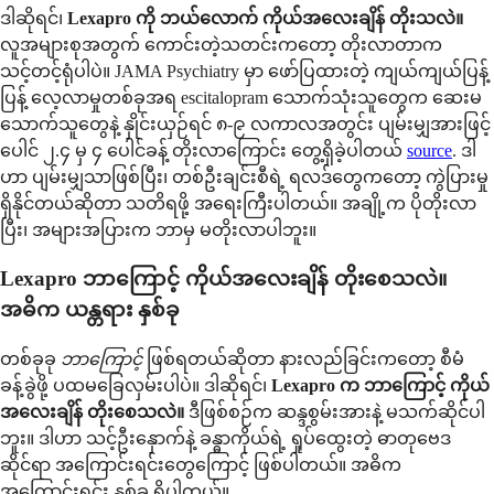
ဒါဆိုရင်၊
Lexapro ကို ဘယ်လောက် ကိုယ်အလေးချိန် တိုးသလဲ။
လူအများစုအတွက် ကောင်းတဲ့သတင်းကတော့ တိုးလာတာက
သင့်တင့်ရုံပါပဲ။ JAMA Psychiatry မှာ ဖော်ပြထားတဲ့ ကျယ်ကျယ်ပြန့်
ပြန့် လေ့လာမှုတစ်ခုအရ escitalopram သောက်သုံးသူတွေက ဆေးမ
သောက်သူတွေနဲ့ နှိုင်းယှဉ်ရင် ၈-၉ လကာလအတွင်း ပျမ်းမျှအားဖြင့်
ပေါင် ၂.၄ မှ ၄ ပေါင်ခန့် တိုးလာကြောင်း တွေ့ရှိခဲ့ပါတယ်
source
. ဒါ
ဟာ ပျမ်းမျှသာဖြစ်ပြီး၊ တစ်ဦးချင်းစီရဲ့ ရလဒ်တွေကတော့ ကွဲပြားမှု
ရှိနိုင်တယ်ဆိုတာ သတိရဖို့ အရေးကြီးပါတယ်။ အချို့က ပိုတိုးလာ
ပြီး၊ အများအပြားက ဘာမှ မတိုးလာပါဘူး။
Lexapro ဘာကြောင့် ကိုယ်အလေးချိန် တိုးစေသလဲ။
အဓိက ယန္တရား နှစ်ခု
တစ်ခုခု
ဘာကြောင့်
ဖြစ်ရတယ်ဆိုတာ နားလည်ခြင်းကတော့ စီမံ
ခန့်ခွဲဖို့ ပထမခြေလှမ်းပါပဲ။ ဒါဆိုရင်၊
Lexapro က ဘာကြောင့် ကိုယ်
အလေးချိန် တိုးစေသလဲ။
ဒီဖြစ်စဉ်က ဆန္ဒစွမ်းအားနဲ့ မသက်ဆိုင်ပါ
ဘူး။ ဒါဟာ သင့်ဦးနှောက်နဲ့ ခန္ဓာကိုယ်ရဲ့ ရှုပ်ထွေးတဲ့ ဓာတုဗေဒ
ဆိုင်ရာ အကြောင်းရင်းတွေကြောင့် ဖြစ်ပါတယ်။ အဓိက
အကြောင်းရင်း နှစ်ခု ရှိပါတယ်။