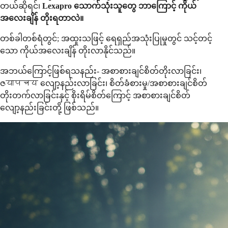
တယ်ဆိုရင်၊
Lexapro သောက်သုံးသူတွေ ဘာကြောင့် ကိုယ်
အလေးချိန် တိုးရတာလဲ။
တစ်ခါတစ်ရံတွင်; အထူးသဖြင့် ရေရှည်အသုံးပြုမှုတွင် သင့်တင့်
သော ကိုယ်အလေးချိန် တိုးလာနိုင်သည်။
အဘယ်ကြောင့်ဖြစ်ရသနည်း- အစာစားချင်စိတ်တိုးလာခြင်း၊
ဇयापचय လျော့နည်းလာခြင်း၊ စိတ်ခံစားမှု/အစာစားချင်စိတ်
တိုးတက်လာခြင်းနှင့် စိုးရိမ်စိတ်ကြောင့် အစာစားချင်စိတ်
လျော့နည်းခြင်းတို့ ဖြစ်သည်။