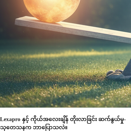
Lexapro နှင့် ကိုယ်အလေးချိန် တိုးလာခြင်း ဆက်နွယ်မှု-
သုတေသနက ဘာပြောသလဲ။