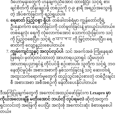
ဒီဟော်မုန်းတွေကို ဟန်ချက်ညီအောင် ထားရှိပြီး သင့်ရဲ့ စား
ချင်စိတ်ကို ထိန်းချုပ်ဖို့ တစ်ညကို ၇-၉ နာရီ အရည်အသွေးရှိ
တဲ့ အိပ်စက်ခြင်းကို ရည်ရွယ်ပါ။
ရေဓာတ် ပြည့်ဝစွာ ရှိပါ-
တစ်ခါတစ်ရံမှာ ကျွန်တော်တို့ရဲ့
ဦးနှောက်က ရေငတ်ခြင်းကို ငတ်မွတ်ခြင်းနဲ့ မှားယွင်းပါတယ်။
တစ်နေ့လုံး ရေကို လုံလောက်အောင် သောက်သုံးခြင်းက သင့်
ကို ပြည့်ဝစေပြီး၊ သင့်ရဲ့ ဇयापचय ကို မြှင့်တင်ပေးပြီး၊ ရေ
ဓာတ်ကို လျော့နည်းစေပါတယ်။
ကျွမ်းကျင်သူနှင့် အလုပ်လုပ်ပါ-
သင် အခက်အခဲ ကြုံနေရဆဲ
ဖြစ်ရင်၊ မှတ်ပုံတင်ထားတဲ့ အာဟာရပညာရှင် သို့မဟုတ်
အာဟာရပညာရှင်နဲ့ တိုင်ပင်ဖို့ စဉ်းစားပါ။ သူတို့က သင့်ရဲ့ ဘဝ
နေထိုင်မှုပုံစံ၊ အစားအစာကို နှစ်သက်ခြင်းနဲ့ သင့် ဆေးဝါးရဲ့
အထူးသက်ရောက်မှုတွေကို ထည့်သွင်းစဉ်းစားတဲ့ တစ်ဦးချင်း
စီ အစားအစာ အစီအစဉ်ကို ဖန်တီးပေးနိုင်ပါတယ်။
ဒီအကြံပြုချက်တွေကို အကောင်အထည်ဖော်ခြင်းက
Lexapro မှာ
ကိုယ်အလေးချိန် မတိုးအောင် ဘယ်လို လုပ်ရမလဲ
ဆိုတဲ့အတွက်
ရှင်းလင်းတဲ့ အဖြေကို ပေးပြီး အလုံးစုံ အကောင်းဆုံး ခံစားရစေပါ
တယ်။