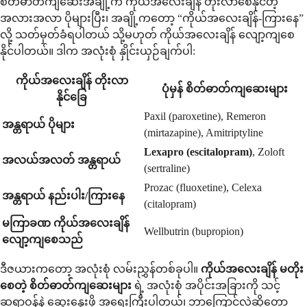
စိတ်ဓာတ်ကျဆေးအချို့က ကိုယ်အလေးချိန် တိုးလာစေနိုင်တဲ့
အလားအလာ ပိုများပြီး၊ အချို့ကတော့ “ကိုယ်အလေးချိန်-ကြားနေ”
လို့ သတ်မှတ်ခံရပါတယ် သို့မဟုတ် ကိုယ်အလေးချိန် လျော့ကျစေ
နိုင်ပါတယ်။ ဒါက အလုံးစုံ နှိုင်းယှဉ်ချက်ပါ:
ကိုယ်အလေးချိန် တိုးလာ
ပုံမှန် စိတ်ဓာတ်ကျဆေးများ
နိုင်ခြေ
Paxil (paroxetine), Remeron
အန္တရာယ် ပိုများ
(mirtazapine), Amitriptyline
Lexapro (escitalopram)
, Zoloft
အလယ်အလတ် အန္တရာယ်
(sertraline)
Prozac (fluoxetine), Celexa
အန္တရာယ် နည်းပါး/ကြားနေ
(citalopram)
မကြာခဏ ကိုယ်အလေးချိန်
Wellbutrin (bupropion)
လျော့ကျစေသည်
ဒီဇယားကတော့ အလုံးစုံ လမ်းညွှန်တစ်ခုပါ။
ကိုယ်အလေးချိန် မတိုး
စေတဲ့ စိတ်ဓာတ်ကျဆေးများ
ရဲ့ အလုံးစုံ အပိုင်းအခြားကို သင့်
ဆရာဝန်နဲ့ ဆွေးနွေးဖို့ အရေးကြီးပါတယ်၊ ဘာကြောင့်လဲဆိုတော့