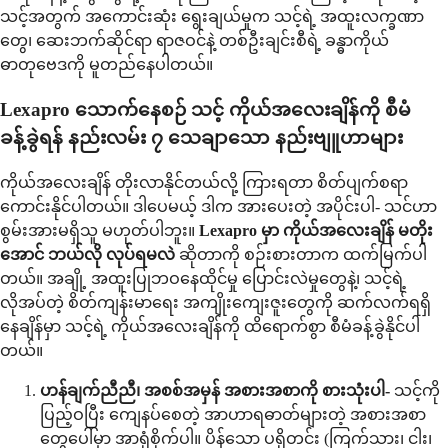
သင့်အတွက် အကောင်းဆုံး ရွေးချယ်မှုက သင့်ရဲ့ အထူးလက္ခဏာ
တွေ၊ ဆေးဘက်ဆိုင်ရာ ရာဇဝင်နဲ့ တစ်ဦးချင်းစီရဲ့ ခန္ဓာကိုယ်
ဓာတုဗေဒကို မူတည်နေပါတယ်။
Lexapro သောက်နေစဉ် သင့် ကိုယ်အလေးချိန်ကို စီမံ
ခန့်ခွဲရန် နည်းလမ်း ၇ သေချာသော နည်းဗျူဟာများ
ကိုယ်အလေးချိန် တိုးလာနိုင်တယ်လို့ ကြားရတာ စိတ်ပျက်စရာ
ကောင်းနိုင်ပါတယ်။ ဒါပေမယ့် ဒါက အားပေးတဲ့ အပိုင်းပါ- သင်ဟာ
စွမ်းအားမရှိသူ မဟုတ်ပါဘူး။
Lexapro မှာ ကိုယ်အလေးချိန် မတိုး
အောင် ဘယ်လို လုပ်ရမလဲ
ဆိုတာကို စဉ်းစားတာက ထက်မြက်ပါ
တယ်။ အချို့ အထူးပြုဘဝနေထိုင်မှု ပြောင်းလဲမှုတွေနဲ့၊ သင့်ရဲ့
လိုအပ်တဲ့ စိတ်ကျန်းမာရေး အကျိုးကျေးဇူးတွေကို ဆက်လက်ရရှိ
နေချိန်မှာ သင့်ရဲ့ ကိုယ်အလေးချိန်ကို ထိရောက်စွာ စီမံခန့်ခွဲနိုင်ပါ
တယ်။
ဟန်ချက်ညီညီ၊ အစစ်အမှန် အစားအစာကို စားသုံးပါ-
သင့်ကို
ပြည့်ဝပြီး ကျေနပ်စေတဲ့ အာဟာရဓာတ်များတဲ့ အစားအစာ
တွေပေါ်မှာ အာရုံစိုက်ပါ။ ပိန်သော ပရိုတင်း (ကြက်သား၊ ငါး၊