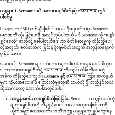
ယန္တရား 1: Serotonin ၏ အစာစားချင်စိတ်နှင့် ဇयापचय တွင်
ပါဝင်မှု
Lexapro က SSRI တစ်မျိုးဖြစ်ပါတယ်။ ဦးနှောက်ထဲမှာ Serotonin
ပမာဏကို တိုးမြှင့်ပေးဖို့ အလုပ်လုပ်ပါတယ် – ဒီ Serotonin ကို “ပျော်
ရွှင်စေတဲ့” ဓာတ်လို့ ခေါ်ပါတယ်။ ဒါဟာ စိတ်ခံစားမှုကို ထိန်းညှိပေး
တဲ့အတွက်၊ စိတ်ဓာတ်ကျခြင်းနဲ့ စိုးရိမ်စိတ်အတွက် အလွန်ထိရောက်
မှု ရှိပါတယ်။
ဒါပေမယ့်၊ Serotonin ရဲ့ သက်ရောက်မှုက စိတ်ခံစားမှုနဲ့ မရပ်ပါဘူး။
ဒါဟာ အစာစားချင်စိတ်နဲ့ ဇयापचय ကိုလည်း ထိန်းညှိပေးတဲ့
အဓိက ထိန်းညှိပေးသူပါ။
Lexapro နှင့် ဇयापचय
ကြား ဆက်နွယ်
မှုက ကိုယ်အလေးချိန် ပြောင်းလဲမှုတွေဆီ ဘယ်လို ဦးတည်နိုင်သလဲ
ဆိုတာကတော့ အောက်ပါအတိုင်းပါပဲ။
အလွန်အမင်း စားချင်စိတ်ဖြစ်ခြင်း-
Serotonin က ကျွန်တော်တို့
ရဲ့ စားချင်စိတ်ကို ထိန်းညှိပေးပါတယ်၊ အထူးသဖြင့် ကာဗို
ဟိုက်ဒရိတ်တွေအတွက်။ အတိအကျ ယန္တရားက ရှုပ်ထွေးနေ