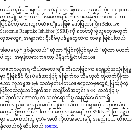
တည့်တည့်ပြောရရင်။ အတိုချုံးအဖြေကတော့ ဟုတ်ကဲ့၊ Lexapro က
လူအချို့အတွက် ကိုယ်အလေးချိန် တိုးလာစေနိုင်ပါတယ်။ ဒါဟာ
ဖြစ်နိုင်တဲ့ ဘေးထွက်ဆိုးကျိုးအဖြစ် ဖော်ပြထားပြီး၊ Selective
Serotonin Reuptake Inhibitor (SSRI) ကို စတင်သုံးစွဲသူတွေအတွက်
လူနာတွေရဲ့ အများဆုံး စိုးရိမ်ပူပန်မှုတွေထဲက တစ်ခု ဖြစ်ပါတယ်။
ဒါပေမယ့် “ဖြစ်နိုင်တယ်” ဆိုတာ “ဖြစ်ကိုဖြစ်ရမယ်” ဆိုတာ မဟုတ်
ပါဘူး။ အမှန်တရားကတော့ ပိုမိုနက်ရှိုင်းပါတယ်။
သုတေသနအရ ကိုယ်အလေးချိန် တိုးလာခြင်းက ရေရှည်အသုံးပြုမှု
မှာ ပိုဖြစ်နိုင်ပြီး၊ ပုံမှန်အားဖြင့် ခြောက်လ သို့မဟုတ် ထိုထက်ပိုကြာ
သော ကုသမှုအဖြစ် သတ်မှတ်ပါတယ်။ လေ့လာမှုတွေရဲ့ ပြည့်စုံတဲ့
ပြန်လည်သုံးသပ်ချက်အရ အချိန်တိုအတွင်း SSRI အသုံးပြုမှု
(ခြောက်လအောက်) က သက်ရောက်မှု အနည်းငယ်သာ ရှိ
သော်လည်း၊ ရေရှည်အသုံးပြုမှုက သိသာထင်ရှားတဲ့ ပြောင်းလဲမှု
တွေဆီ ဦးတည်နိုင်ပါတယ်။ လေ့လာမှုအချို့က SSRIs ကို ကြာရှည်
စွာ သောက်သုံးသူ ၄၁% အထိ ကိုယ်အလေးချိန် အနည်းငယ် တိုးလာ
နိုင်တယ်လို့ ဆိုပါတယ်
source
.