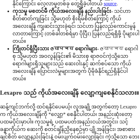
နိုင်ကြောင်း လေ့လာမှုတစ်ခု တွေ့ရှိခဲ့ပါတယ်
source
.
ကုသမှု မစတင်မီ ကိုယ်အလေးချိန် နည်းပါးခြင်း-
သင်ဟာ
စိတ်ဓာတ်ကျခြင်း သို့မဟုတ် စိုးရိမ်စိတ်ကြောင့် ကိုယ်
အလေးချိန် ကျဆင်းသွားခဲ့ရင်၊ သင်ဟာ ပြန်လည်ကောင်းမွန်
လာတာကြောင့် (တစ်ခါတစ်ရံမှာ ပိုပြီး) ပြန်လည်ရရှိဖို့ ပိုများပါ
တယ်။
ကြိုတင်ရှိပြီးသား ဇयापचय ရောဂါများ-
ဇयापचय ရောဂါ
စု သို့မဟုတ် အဝလွန်ခြင်း၏ မိသားစု ရာဇဝင်ကဲ့သို့သော
ရောဂါများရှိသူများသည် ဆေးဝါးနှင့် ဆက်စပ်သော ကိုယ်
အလေးချိန် ပြောင်းလဲမှုများအတွက် ပိုမိုခံနိုင်ရည်ရှိနိုင်ပါ
တယ်။
Lexapro သည် ကိုယ်အလေးချိန် လျော့ကျစေနိုင်သလား။
ဆန့်ကျင်ဘက်လို့ ထင်ရနိုင်ပေမယ့်၊ လူအချို့အတွက်တော့ Lexapro
က ကိုယ်အလေးချိန်ကို *လျှော့* စေနိုင်ပါတယ်၊ အနည်းဆုံးတော့
ပထမပိုင်းမှာပါ။ ကုသမှုရဲ့ ပထမပတ်အနည်းငယ်အတွင်း၊ သင့်
ခန္ဓာကိုယ်က ဆေးကို စတင်ချိန်ညှိနေစဉ်မှာ ပျို့အန်ခြင်း၊ အစာစား
ချင်စိတ် လျော့နည်းခြင်းနဲ့ ဝမ်းပျက်ဝမ်းလျှောခြင်း ကဲ့သို့သော ဘေး