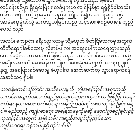
စစ်ဆေးမှု သို့မဟုတ် သွေးစစ်ဆေးမှု လိုအပ်သည်ဖြစ်စေ၊
လုပ်ငန်းစဉ်မှာ ရိုးရှင်းပြီး ရလဒ်များမှာ လျင်မြန်စွာ ရရှိနိုင်ပါသည်။
ကုန်ကျစရိတ် ကွဲပြားသော်လည်း၊ ကြိုတင်၍ ဆေးခန်းနှင့် သင့်
အာမခံကုမ္ပဏီသို့ ဆက်သွယ်ခြင်းသည် သင့်အား စီစဉ်ပေးရန် ကူညီ
ပေးပါသည်။
အလုပ်၊ ကျောင်း၊ ခရီးသွားလာမှု သို့မဟုတ် စိတ်ငြိမ်သက်မှုအတွက်
တီဘီရောဂါစစ်ဆေးမှု လိုအပ်ပါက၊ အရေးပေါ်ကုသရေးဌာနသည်
ကောင်းမွန်သော အစမှတ်ဖြစ်ပါသည်။ သင်လိုအပ်သော စစ်ဆေးမှု
အမျိုးအစားကို ဆေးခန်းက ပြုလုပ်ပေးနိုင်မခငျ့ကို အတညျပွုပါ။
နှငျ့ အရေပြားစစ်ဆေးမှု ခံယူပါက နောက်ဆက်တွဲ သွားရောက်ရန်
အဆင်သင့် ရှိပါ။
တာဝန်မကင်းကြောင်း အသိပေးချက်- ဤအကြောင်းအရာသည်
သတင်းအချက်အလက်ရည်ရွယ်ချက်များအတွက်သာ ဖြစ်ပြီး ပရော်
ဖက်ရှင်နယ် ဆေးဘက်ဆိုင်ရာ အကြံဉာဏ်ကို အစားထိုးနိုင်ခြင်း မရှိ
ပါ။ မည်သည့် ကျန်းမာရေး အခြေအနေကိုမဆို ရောဂါရှာဖွေခြင်းနှင့်
ကုသခြင်းအတွက် အမြဲတမ်း အရည်အချင်းပြည့်မီသော
ကျန်းမာရေး ဝန်ထမ်းနှင့် တိုင်ပင်ပါ။