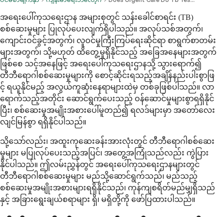
အရေးပေါ်ကုသရေးဌာန အများစုတွင် သန်းခေါင်စာရင်း (TB)
စစ်ဆေးမှုများ ပြုလုပ်ပေးလျက်ရှိပါသည်။ အလုပ်သစ်အတွက်၊
ကျောင်းဝင်ခွင့်အတွက်၊ လူဝင်မှုကြီးကြပ်ရေးဆိုင်ရာ စာရွက်စာတမ်း
များအတွက်၊ သို့မဟုတ် ထိတွေ့မှုရှိနိုင်သည့် အခြေအနေများအတွက်
ဖြစ်စေ သင့်အနေဖြင့် အရေးပေါ်ကုသရေးဌာနသို့ သွားရောက်၍
တီဘီရောဂါစစ်ဆေးမှုများကို စောင့်ဆိုင်းရသည့်အချိန်နည်းပါးစွာဖြ
င့် ရယူနိုင်မည့် အလွယ်ကူဆုံးနေရာများထဲမှ တစ်ခုဖြစ်ပါသည်။ လာ
ရောက်သည့်အတိုင်း ဆောင်ရွက်ပေးသည့် ဝန်ဆောင်မှုများစွာရရှိနိုင်
ပြီး၊ စစ်ဆေးမှုအမျိုးအစားပေါ်မူတည်၍ ရလဒ်များမှာ အတော်လေး
လျင်မြန်စွာ ရရှိနိုင်ပါသည်။
သို့သော်လည်း၊ အထူးကုဆေးခန်းအားလုံးတွင် တီဘီရောဂါစစ်ဆေး
မှုများ မပြုလုပ်ပေးသည့်အပြင်၊ အတွေ့အကြုံသည်လည်း ကွဲပြား
နိုင်ပါသည်။ ဤလမ်းညွှန်တွင် အရေးပေါ်ကုသရေးဌာနများတွင်
တီဘီရောဂါစစ်ဆေးမှုများ မည်သို့ဆောင်ရွက်သည်၊ မည်သည့်
စစ်ဆေးမှုအမျိုးအစားများရရှိနိုင်သည်၊ ကုန်ကျစရိတ်မည်မျှရှိသည်
နှင့် အခြားရွေးချယ်စရာများ ရှိ၊ မရှိတို့ကို ဖော်ပြထားပါသည်။