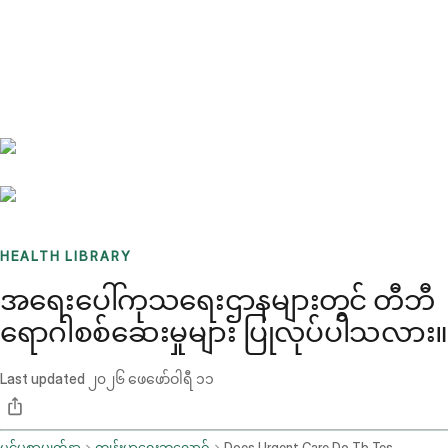
Benchmarks
Stories
FAQ
Sign up / Log in
HEALTH LIBRARY
အရေးပေါ်ကုသရေးဌာနများတွင် တီဘီ
ရောဂါစစ်ဆေးမှုများ ပြုလုပ်ပါသလား။
Last updated
၂၀၂၆ ဖေဖော်ဝါရီ ၁၁
ပင်မစာမျက်နှာ
ကျန်းမာရေးဘလော့ဂ်
Does Urgent Care Do Tb Tests