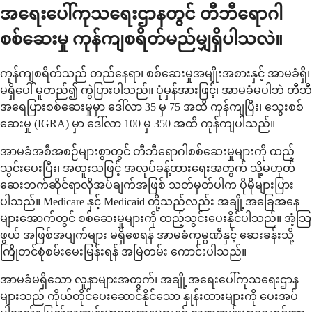
အရေးပေါ်ကုသရေးဌာနတွင် တီဘီရောဂါ
စစ်ဆေးမှု ကုန်ကျစရိတ်မည်မျှရှိပါသလဲ။
ကုန်ကျစရိတ်သည် တည်နေရာ၊ စစ်ဆေးမှုအမျိုးအစားနှင့် အာမခံရှိ၊
မရှိပေါ် မူတည်၍ ကွဲပြားပါသည်။ ပုံမှန်အားဖြင့်၊ အာမခံမပါဘဲ တီဘီ
အရေပြားစစ်ဆေးမှုမှာ ဒေါ်လာ 35 မှ 75 အထိ ကုန်ကျပြီး၊ သွေးစစ်
ဆေးမှု (IGRA) မှာ ဒေါ်လာ 100 မှ 350 အထိ ကုန်ကျပါသည်။
အာမခံအစီအစဉ်များစွာတွင် တီဘီရောဂါစစ်ဆေးမှုများကို ထည့်
သွင်းပေးပြီး၊ အထူးသဖြင့် အလုပ်ခန့်ထားရေးအတွက် သို့မဟုတ်
ဆေးဘက်ဆိုင်ရာလိုအပ်ချက်အဖြစ် သတ်မှတ်ပါက ပိုမိုများပြား
ပါသည်။ Medicare နှင့် Medicaid တို့သည်လည်း အချို့အခြေအနေ
များအောက်တွင် စစ်ဆေးမှုများကို ထည့်သွင်းပေးနိုင်ပါသည်။ အံ့သြ
ဖွယ် အဖြစ်အပျက်များ မရှိစေရန် အာမခံကုမ္ပဏီနှင့် ဆေးခန်းသို့
ကြိုတင်စုံစမ်းမေးမြန်းရန် အမြဲတမ်း ကောင်းပါသည်။
အာမခံမရှိသော လူနာများအတွက်၊ အချို့အရေးပေါ်ကုသရေးဌာန
များသည် ကိုယ်တိုင်ပေးဆောင်နိုင်သော နှုန်းထားများကို ပေးအပ်