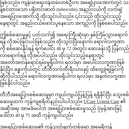
ဖြစ်သည်။ ကျန်းမာရေးဝန်ထမ်းတစ်ဦးက အရေပြားအောက်တွင် သ
န့်စင်ထားသော ပရိုတင်းဓာတ် (tuberculin) အနည်းငယ်ကို လက်ဖျံ
အရေပြားအောက်သို့ ထိုးသွင်းပါသည်။ ၎င်းသည် ထိုးသွင်းသည့်
နေရာတွင် အနည်းငယ်ဖောင်းပွနေသော အကျဉ်းကို ဖြစ်စေပါသည်။
ဤစစ်ဆေးမှုနှင့် ပတ်သက်၍ အရေးကြီးဆုံးမှာ နှစ်ကြိမ်သွားရောက်
ရန် လိုအပ်ခြင်းပင်ဖြစ်သည်။ ထိုးသွင်းပြီးနောက်၊ ရောဂါလက္ခဏာ
ကို စစ်ဆေးနိုင်ရန် ရက်ပေါင်း 48 မှ 72 အတွင်း ဆေးခန်းသို့ ပြန်လည်
လာရောက်ရန် လိုအပ်ပါသည်။ ထိုးသွင်းသည့်နေရာတွင်
အတော်အတန်ရောင်ရမ်းမှုရှိပါက၊ ရလဒ်မှာ အပေါင်းလက္ခဏာဖြစ်
နိုင်ပြီး၊ ခန္ဓာကိုယ်တွင် တီဘီဘက်တီးရီးယားနှင့် ထိတွေ့ခဲ့ရခြင်းကို
ဆိုလိုပါသည်။ ရောဂါလက္ခဏာမရှိပါက၊ ရလဒ်မှာ အနုတ်လက္ခဏာ
ဖြစ်နိုင်ပါသည်။
တီဘီအရေပြားစစ်ဆေးမှုမှာ ကျယ်ကျယ်ပြန့်ပြန့် ရရှိနိုင်ပြီး သွေးစစ်
ဆေးမှုထက် ကုန်ကျစရိတ်နည်းပါးပါသည်။
UCare Urgent Care
၏
အဆိုအရ၊ အာမခံမပါဘဲ အရေပြားစစ်ဆေးမှုသည် ပုံမှန်အားဖြင့်
ဒေါ်လာ 40 မှ 75 အထိ ကုန်ကျပါသည်။
အရေပြားစစ်ဆေးမှု၏ ကန့်သတ်ချက်တစ်ခုမှာ အမေရိကန်