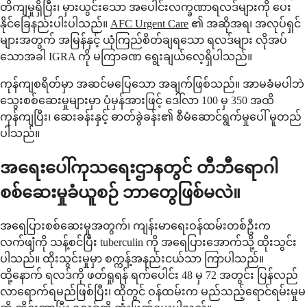
တိကျမှုရှိပြီး၊ မှားယွင်းသော အပေါင်းလက္ခဏာရလဒ်များကို ပေး
နိုင်ခြေနည်းပါးပါသည်။
AFC Urgent Care
၏ အဆိုအရ၊ အလုပ်ရှင်
များအတွက် အမြန်နှင့် ယုံကြည်စိတ်ချရသော ရလဒ်များ လိုအပ်
သောအခါ IGRA ကို မကြာခဏ ရွေးချယ်လေ့ရှိပါသည်။
ကုန်ကျစရိတ်မှာ အဆင်မပြေသော အချက်ဖြစ်သည်။ အာမခံမပါဘဲ
သွေးစစ်ဆေးမှုများမှာ ပုံမှန်အားဖြင့် ဒေါ်လာ 100 မှ 350 အထိ
ကုန်ကျပြီး၊ ဆေးခန်းနှင့် ဓာတ်ခွဲခန်း၏ စီမံဆောင်ရွက်မှုပေါ် မူတည်
ပါသည်။
အရေးပေါ်ကုသရေးဌာနတွင် တီဘီရောဂါ
စစ်ဆေးမှုခံယူစဉ် ဘာတွေဖြစ်မလဲ။
အရေပြားစစ်ဆေးမှုအတွက်၊ ကျန်းမာရေးဝန်ထမ်းတစ်ဦးက
လက်ဖျံကို သန့်စင်ပြီး tuberculin ကို အရေပြားအောက်သို့ ထိုးသွင်း
ပါသည်။ ထိုးသွင်းမှုမှာ စက္ကန့်အနည်းငယ်သာ ကြာပါသည်။
ထို့နောက် ရလဒ်ကို ဖတ်ရှုရန် ရက်ပေါင်း 48 မှ 72 အတွင်း ပြန်လည်
လာရောက်ရမည်ဖြစ်ပြီး၊ ထိုတွင် ဝန်ထမ်းက မည်သည့်ရောင်ရမ်းမှုမ