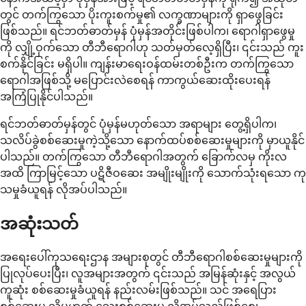
တွင် တက်ကြွသော ပိုးကူးစက်မှု၏ လက္ခဏာများကို ရှာဖွေခြင်း
ဖြစ်သည်။ ရင်ဘတ်ဓာတ်မှန် ပုံမှန်အတိုင်းဖြစ်ပါက၊ ရောဂါရှာဖွေမှု
ကို လျှို့ဝှက်သော တီဘီရောဂါဟု သတ်မှတ်လေ့ရှိပြီး၊ ၎င်းသည် ကူး
စက်နိုင်ခြင်း မရှိပါ။ ကျန်းမာရေးဝန်ထမ်းတစ်ဦးက တက်ကြွသော
ရောဂါအဖြစ်သို့ မပြောင်းလဲစေရန် ကာကွယ်ဆေးထိုးပေးရန်
အကြံပြုနိုင်ပါသည်။
ရင်ဘတ်ဓာတ်မှန်တွင် ပုံမှန်မဟုတ်သော အရာများ တွေ့ရှိပါက၊
သလိပ်ခွဲစစ်ဆေးမှုကဲ့သို့သော နောက်ထပ်စစ်ဆေးမှုများကို မှာယူနိုင်
ပါသည်။ တက်ကြွသော တီဘီရောဂါအတွက် ခြောက်လမှ ကိုးလ
အထိ ကြာမြင့်သော ပဋိဇီဝဆေး အမျိုးမျိုးကို သောက်သုံးရသော ကု
သမှုခံယူရန် လိုအပ်ပါသည်။
အဆုံးသတ်
အရေးပေါ်ကုသရေးဌာန အများစုတွင် တီဘီရောဂါစစ်ဆေးမှုများကို
ပြုလုပ်ပေးပြီး၊ လူအများအတွက် ၎င်းသည် အမြန်ဆုံးနှင့် အလွယ်
ကူဆုံး စစ်ဆေးမှုခံယူရန် နည်းလမ်းဖြစ်သည်။ သင် အရေပြား