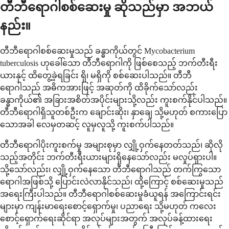
တီဘီရောဂါစစ်ဆေးမှု ဆိုသည်မှာ အဘယ်
နည်း။
တီဘီရောဂါစစ်ဆေးမှုသည် ခန္ဓာကိုယ်တွင် Mycobacterium
tuberculosis ဟုခေါ်သော တီဘီရောဂါကို ဖြစ်စေသည့် ဘက်တီးရီး
ယားနှင့် ထိတွေ့ခဲ့ရခြင်း ရှိ၊ မရှိကို စစ်ဆေးပါသည်။ တီဘီ
ရောဂါသည် အဓိကအားဖြင့် အဆုတ်ကို ထိခိုက်သော်လည်း
ခန္ဓာကိုယ်၏ အခြားအစိတ်အပိုင်းများသို့လည်း ကူးစက်နိုင်ပါသည်။
တီဘီရောဂါရှိသူတစ်ဦးက ချောင်းဆိုး၊ နှာချေ သို့မဟုတ် စကားပြော
သောအခါ လေမှတဆင့် လူမှလူသို့ ကူးစက်ပါသည်။
တီဘီရောဂါပိုးကူးစက်မှု အများစုမှာ လျှို့ဝှက်နေတတ်သည်၊ ဆိုလို
သည့်အတိုင်း ဘက်တီးရီးယားများရှိနေသော်လည်း မလှုပ်ရှားပါ။
သို့သော်လည်း၊ လျှို့ဝှက်နေသော တီဘီရောဂါသည် တက်ကြွသော
ရောဂါအဖြစ်သို့ ပြောင်းလဲလာနိုင်သည်၊ ထို့ကြောင့် စစ်ဆေးမှုသည်
အရေးကြီးပါသည်။ တီဘီရောဂါစစ်ဆေးမှုခံယူရန် အကြောင်းရင်း
များမှာ ကျန်းမာရေးစောင့်ရှောက်မှု၊ ပညာရေး သို့မဟုတ် ကလေး
စောင့်ရှောက်ရေးဆိုင်ရာ အလုပ်များအတွက် အလုပ်ခန့်ထားရေး