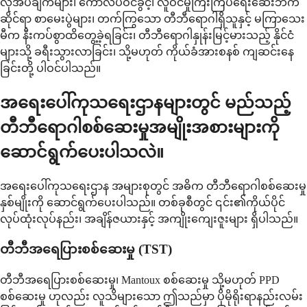
လိုအပ်ချက်များ၊ ကောလိပ်ဝင်ခွင့်၊ လူဝင်မှုကြီးကြပ်ရေးဆေးဘက်
ဆိုင်ရာ စာမေးပွဲများ၊ တက်ကြွသော တီဘီရောဂါရှိသူနှင့် မကြာသေး
မီက နီးကပ်စွာထိတွေ့ခဲ့ရခြင်း၊ တီဘီရောဂါနှုန်းမြင့်မားသည့် နိုင်ငံ
များသို့ ခရီးသွားလာခြင်း၊ သို့မဟုတ် ကိုယ်ခံအားစနစ် ကျဆင်းနေ
ခြင်းတို့ ပါဝင်ပါသည်။
အရေးပေါ်ကုသရေးဌာနများတွင် မည်သည့်
တီဘီရောဂါစစ်ဆေးမှုအမျိုးအစားများကို
ဆောင်ရွက်ပေးပါသလဲ။
အရေးပေါ်ကုသရေးဌာန အများစုတွင် အဓိက တီဘီရောဂါစစ်ဆေးမှု
နှစ်မျိုးကို ဆောင်ရွက်ပေးပါသည်။ တစ်ခုစီတွင် ၎င်း၏ကိုယ်ပိုင်
လုပ်ထုံးလုပ်နည်း၊ အချိန်ဇယားနှင့် အကျိုးကျေးဇူးများ ရှိပါသည်။
တီဘီအရေပြားစစ်ဆေးမှု (TST)
တီဘီအရေပြားစစ်ဆေးမှု၊ Mantoux စစ်ဆေးမှု သို့မဟုတ် PPD
စစ်ဆေးမှု ဟုလည်း လူသိများသော ဤသည်မှာ ပိုမိုရိုးရာနည်းလမ်း