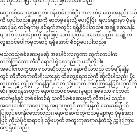
ဆို တိုင်းတာပြီး ရလဒ်ကို ဆုံးဖြတ်ပေးပါသည်။
သွေးစစ်ဆေးမှုအတွက်၊ ဝန်ထမ်းတစ်ဦးက လက်မှ သွေးအနည်းငယ်
ကို ယူပါသည်။ နမူနာကို ဓာတ်ခွဲခန်းသို့ ပေးပို့ပြီး၊ ရလဒ်များမှာ ပုံမှန်
အားဖြင့် တစ်ရက်မှ နှစ်ရက်အတွင်း ရရှိနိုင်ပါသည်။ အချို့ဆေးခန်း
များက ရလဒ်များကို ဖုန်းဖြင့် ဆက်သွယ်ပေးသော်လည်း အချို့က
လူနာဝင်ပေါက်မှတဆင့် ရရှိအောင် စီစဉ်ပေးပါသည်။
မည်သည့်စစ်ဆေးမှုမဆို အပေါင်းလက္ခဏာ ထွက်လာပါက၊
တက်ကြွသော တီဘီရောဂါ ရှိနေသည်ဟု မဆိုလိုပါ။
အပေါင်းလက္ခဏာ ရလဒ်ဆိုသည်မှာ ခန္ဓာကိုယ်သည် တစ်ချိန်ချိန်
တွင် တီဘီဘက်တီးရီးယားနှင့် ထိတွေ့ခဲ့ရသည်ကို ဆိုလိုပါသည်။ ပိုး
ကူးစက်မှု လျှို့ဝှက်နေခြင်းဟုတ် သို့မဟုတ် တက်ကြွနေခြင်းဟုတ်ကို
ဆုံးဖြတ်ရန်အတွက် နောက်ထပ်စစ်ဆေးမှုများဖြစ်သော ရင်ဘတ်
ဓာတ်မှန်နှင့် တစ်ခါတစ်ရံ သလိပ်စစ်ဆေးမှုတို့ လိုအပ်ပါသည်။
အရေးပေါ်ကုသရေးဌာန အများစုတွင် ဓာတ်မှန်ကို ဆေးခန်း၌ပင်
ပြုလုပ်ပေးနိုင်သော်လည်း၊ နောက်ဆက်တွဲကုသမှုများမှာ ပုံမှန်အား
ဖြင့် ကိုယ်ပိုင်ဆရာဝန် သို့မဟုတ် အထူးကုဆရာဝန်ထံသို့ ညွှန်းကြား
လေ့ရှိပါသည်။