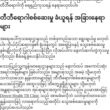
တီဘီရောဂါကို ရေရှည်ကုသရန် နေရာမဟုတ်ပါ။
တီဘီရောဂါစစ်ဆေးမှု ခံယူရန် အခြားနေရာ
များ
အရေးပေါ်ကုသရေးဌာနသည် တစ်ခုတည်းသော ရွေးချယ်မှု မဟုတ်
ပါ။ ကိုယ်ပိုင်ဆရာဝန်၏ ရုံးခန်းတွင် အရေပြားနှင့် သွေးစစ်ဆေးမှု
နှစ်မျိုးလုံးကို ပြုလုပ်ပေးနိုင်ပြီး၊ လိုအပ်ပါက နောက်ဆက်တွဲကုသမှု
ကိုလည်း စီမံခန့်ခွဲပေးနိုင်ပါသည်။
ဒေသပြည်သူ့ကျန်းမာရေးဌာနများသည် နောက်ထပ် အကောင်းဆုံး
အရင်းအမြစ်များ ဖြစ်ပါသည်။ အများစုသည် အခမဲ့ သို့မဟုတ်
သက်သာသော နှုန်းထားများဖြင့် တီဘီရောဂါစစ်ဆေးမှုများကို
ပေးအပ်ကြပြီး၊ အထူးသဖြင့် ထိတွေ့မှုရှိခဲ့သူများ သို့မဟုတ်
အန္တရာယ်များသော အုပ်စုများအတွက် ဖြစ်ပါသည်။ ဥပမာအားဖြင့်
Denver Health TB Clinic
သည် အာမခံမလိုဘဲ သတ်မှတ်ထားသော
နှုန်းထားဖြင့် လာရောက်သည့်အတိုင်း သွေးစစ်ဆေးမှုများကို
ပြုလုပ်ပေးပါသည်။