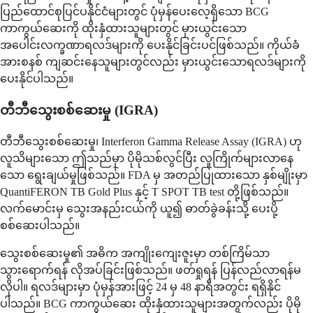
ပြည်ထောင်စုပြင်ပနိုင်ငံများတွင် ပုံမှန်ပေးလေ့ရှိသော BCG
ကာကွယ်ဆေးကို ထိုးနှံထားသူများတွင် မှားယွင်းသော
အပေါင်းလက္ခဏာရလဒ်များကို ပေးနိုင်ခြင်းပင်ဖြစ်သည်။ ကိုယ်ခံ
အားစနစ် ကျဆင်းနေသူများတွင်လည်း မှားယွင်းသောရလဒ်များကို
ပေးနိုင်ပါသည်။
တီဘီသွေးစစ်ဆေးမှု (IGRA)
တီဘီသွေးစစ်ဆေးမှု၊ Interferon Gamma Release Assay (IGRA) ဟု
လူသိများသော ဤသည်မှာ ပိုမိုသစ်လွင်ပြီး လူကြိုက်များလာနေ
သော ရွေးချယ်မှုဖြစ်သည်။ FDA မှ အတည်ပြုထားသော နှစ်မျိုးမှာ
QuantiFERON TB Gold Plus နှင့် T SPOT TB test တို့ဖြစ်သည်။
လက်မောင်းမှ သွေးအနည်းငယ်ကို ယူ၍ ဓာတ်ခွဲခန်းသို့ ပေးပို့
စစ်ဆေးပါသည်။
သွေးစစ်ဆေးမှု၏ အဓိက အကျိုးကျေးဇူးမှာ တစ်ကြိမ်သာ
သွားရောက်ရန် လိုအပ်ခြင်းဖြစ်သည်။ ဖတ်ရှုရန် ပြန်လည်လာရန်မ
လိုပါ။ ရလဒ်များမှာ ပုံမှန်အားဖြင့် 24 မှ 48 နာရီအတွင်း ရရှိနိုင်
ပါသည်။ BCG ကာကွယ်ဆေး ထိုးနှံထားသူများအတွက်လည်း ပိုမို