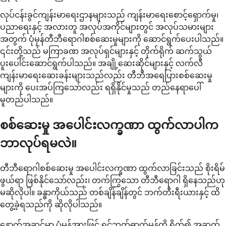
လုပ်ငန်းခွင်ကျန်းမာရေးဌာနများသည် ကျန်းမာရေးစောင့်ရှောက်မှု၊
ပညာရေးနှင့် အလားတူ အလုပ်အကိုင်များတွင် အလုပ်သမားများ
အတွက် ပုံမှန်တီဘီရောဂါစစ်ဆေးမှုများကို ဆောင်ရွက်ပေးပါသည်။
၎င်းတို့သည် မကြာခဏ အလုပ်ရှင်များနှင့် တိုက်ရိုက် ဆက်သွယ်
ပူးပေါင်းဆောင်ရွက်ပါသည်။ အချို့ဆေးဆိုင်များနှင့် လက်လီ
ကျန်းမာရေးဆေးခန်းများသည်လည်း တီဘီအရေပြားစစ်ဆေးမှု
များကို ပေးအပ်ကြသော်လည်း ရရှိနိုင်မှုသည် တည်နေရာပေါ်
မူတည်ပါသည်။
စစ်ဆေးမှု အပေါင်းလက္ခဏာ ထွက်လာပါက
ဘာလုပ်ရမလဲ။
တီဘီရောဂါစစ်ဆေးမှု အပေါင်းလက္ခဏာ ထွက်လာခြင်းသည် စိုးရိမ်
ဖွယ်ရာ ဖြစ်နိုင်သော်လည်း၊ တက်ကြွသော တီဘီရောဂါ ရှိနေသည်ဟု
မဆိုလိုပါ။ ခန္ဓာကိုယ်သည် တစ်ချိန်ချိန်တွင် ဘက်တီးရီးယားနှင့် ထိ
တွေ့ခဲ့ရသည်ကို ဆိုလိုပါသည်။
နောက်အဆင့်မှာ ပုံမှန်အားဖြင့် ရင်ဘတ်ဓာတ်မှန်ကို ရိုက်၍ အဆုတ်