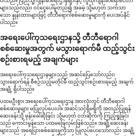
ပါသည်။ ပြည်သူ့ကျန်းမာရေးဌာနများနှင့် လူထုကျန်းမာရေးစင်တာ
များသည်လည်း ဝင်ငွေပေါ်မူတည်၍ အခမဲ့ သို့မဟုတ် သက်သာ
သော နှုန်းထားများဖြင့် တီဘီရောဂါစစ်ဆေးမှုများကို ပေးအပ်နိုင်
ပါသည်။
အရေးပေါ်ကုသရေးဌာနသို့ တီဘီရောဂါ
စစ်ဆေးမှုအတွက် မသွားရောက်မီ ထည့်သွင်း
စဉ်းစားရမည့် အချက်များ
အရေးပေါ်ကုသရေးဌာနများသည် အဆင်ပြေသော်လည်း၊
သွားရောက်ရန် စီစဉ်သည့်မတိုင်မီ ထည့်သွင်းစဉ်းစားရမည့် အချက်
အချို့ ရှိပါသည်။
ပထမဦးစွာ၊ အရေးပေါ်ကုသရေးဌာန အားလုံးတွင် တီဘီရောဂါ
စစ်ဆေးမှုများ မပြုလုပ်ပေးပါ။ အဆင်သင့်ရှိမရှိကို အတည်ပြုရန်
ဆေးခန်းသို့ ဖုန်းခေါ်ဆိုခြင်း သို့မဟုတ် ဝဘ်ဆိုက်ကို ကြည့်ရှုခြင်း
သည် ကောင်းမွန်သော ပထမခြေလှမ်းဖြစ်သည်။ အချို့ဆေးခန်း
များသည် အရေပြားစစ်ဆေးမှုကိုသာ ပြုလုပ်ပေးသော်လည်း အချို့