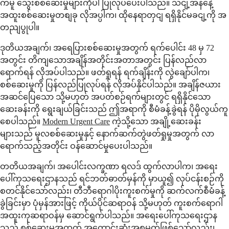
ကမူ သွေးစစ်ဆေးမှုများကိုပါ ပြုလုပ်ပေးပါသည်။ သငျ့အနနေဲ့
အထူးစစ်ဆေးမှုတစျခု လိုအပ္ပါက၊ ထိုနေရာတှငျ ရရှိနိုင်မခငျ့ကို အ
တညျပွုပါ။
ဒုတိယအချက်၊ အရေပြားစစ်ဆေးမှုအတွက် ရက်ပေါင်း 48 မှ 72
အတွင်း တိကျသောအချိန်အတိုင်းအတာအတွင်း ပြန်လည်လာ
ရောက်ရန် လိုအပ်ပါသည်။ ဖတ်ရှုရန် ရက်ချိန်းကို လွဲချော်ပါက၊
စစ်ဆေးမှုကို ပြန်လည်ပြုလုပ်ရန် လိုအပ်နိုင်ပါသည်။ အချိန်ဇယား
အဆင်ပြေသော သို့မဟုတ် အပတ်စဉ်ရက်များတွင် ရရှိနိုင်သော
ဆေးခန်းကို ရွေးချယ်ခြင်းသည် ဤအရာကို စီမံခန့်ခွဲရန် ပိုမိုလွယ်ကူ
စေပါသည်။
Modern Urgent Care
ကဲ့သို့သော အချို့ဆေးခန်း
များသည် မူလစစ်ဆေးမှုနှင့် နောက်ဆက်တွဲဖတ်ရှုမှုအတွက် လာ
ရောက်သည့်အတိုင်း ဝန်ဆောင်မှုပေးပါသည်။
တတိယအချက်၊ အပေါင်းလက္ခဏာ ရလဒ် ထွက်လာပါက၊ အရေး
ပေါ်ကုသရေးဌာနသည် ရင်ဘတ်ဓာတ်မှန်ကို မှာယူ၍ လုပ်ငန်းစဉ်ကို
စတင်နိုင်သော်လည်း၊ တီဘီရောဂါပိုးကူးစက်မှုကို ဆက်လက်စီမံခန့်
ခွဲခြင်းမှာ ပုံမှန်အားဖြင့် ကိုယ်ပိုင်ဆရာဝန် သို့မဟုတ် ကူးစက်ရောဂါ
အထူးကုဆရာဝန်မှ ဆောင်ရွက်ပါသည်။ အရေးပေါ်ကုသရေးဌာန
သည် စစ်ဆေးမှုအတွက် အကောင်းဆုံးအစမှတ်ဖြစ်သော်လည်း၊