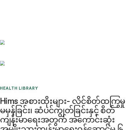
Benchmarks
Stories
FAQ
Sign up / Log in
HEALTH LIBRARY
Hims အစားထိုးများ- လိင်စိတ်ထကြွမှု
မမှန်ခြင်း၊ ဆံပင်ကျွတ်ခြင်းနှင့် စိတ်
ကျန်းမာရေးအတွက် အကောင်းဆုံး
အမျိုးသားကျန်းမာရေးဝန်ဆောင်မှု ၆