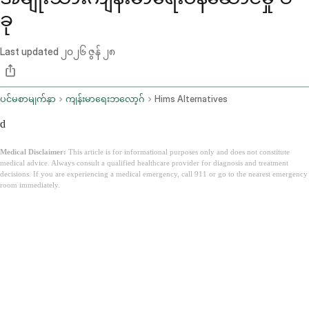
ခု
Last updated
၂၀၂၆ ဇွန် ၂၈
ပင်မစာမျက်နှာ
ကျန်းမာရေးဘလော့ဂ်
Hims Alternatives
d
Medical Disclaimer:
This article is for informational purposes only and does not constitute
medical advice. Always consult a qualified healthcare provider for diagnosis and treatment
decisions. If you are experiencing a medical emergency, call 911 or go to the nearest emergency
room immediately.