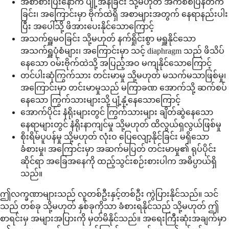
အစာစားပြီးနောက် ပျို့အန်ခြင်း သို့မဟုတ် အက်စစ်ပြန်တက်
ခြင်း၊ အကြောင်းမှာ ဗိုက်ထဲရှိ အစာများအတွက် နေရာနည်းပါး
ပြီး အပေါ်သို့ ဖိအားပေးနိုင်သောကြောင့်
အသက်ရှူမဝခြင်း သို့မဟုတ် နက်ရှိုင်းစွာ မရှူနိုင်သော
အသက်ရှူပုံစံများ၊ အကြောင်းမှာ သင့် diaphragm သည် ဖိသိပ်
နေသော ဝမ်းဗိုက်ထဲသို့ အပြည့်အဝ မကျနိုင်သောကြောင့်
တင်ပါးဆုံကြွက်သား တင်းမာမှု သို့မဟုတ် မသက်မသာဖြစ်မှု၊
အကြောင်းမှာ တင်းမာမှုသည် မကြာခဏ အောက်သို့ ဆက်စပ်
နေသော ကြွက်သားများသို့ ပျံ့နှံ့နေသောကြောင့်
အောက်ပိုင်း နံရိုးများတွင် ကြွက်သားများ ချိတ်ဆွဲနေသော
နေရာများတွင် နံရိုးနာကျင်မှု သို့မဟုတ် ထိလွယ်ရှလွယ်ဖြစ်မှု
စိုးရိမ်ပူပန်မှု သို့မဟုတ် လုံးဝ ပြေလျော့နိုင်ခြင်း မရှိသော
ခံစားမှု၊ အကြောင်းမှာ အဆက်မပြတ် တင်းမာမှု၏ ရုပ်ပိုင်း
ဆိုင်ရာ အခြေအနေကို ထည့်သွင်းစဉ်းစားပါက အဓိပ္ပာယ်ရှိ
သည်။
ဤလက္ခဏာများသည် လူတစ်ဦးနှင့်တစ်ဦး ကွဲပြားနိုင်သည်။ သင်
သည် တစ်ခု သို့မဟုတ် နှစ်ခုကိုသာ ခံစားရနိုင်သည် သို့မဟုတ် ဤ
စာရင်းမှ အများအပြားကို မှတ်မိနိုင်သည်။ အရေးကြီးဆုံးအချက်မှာ