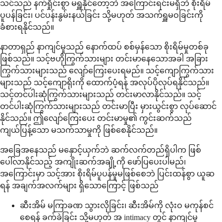
သင်သည် နက်ရှိုင်းစွာ မရှူနိုင်တော့ဘဲ အကြောင်းရင်းမရှိဘဲ စိုးရိမ်
ပူပန်ခြင်း၊ ပင်ပန်းနွမ်းနယ်ခြင်း သို့မဟုတ် အသက်ရှူမဝခြင်းကို
ခံစားရနိုင်သည်။
နာတာရှည် နာကျင်မှုသည် နောက်ထပ် စစ်မှန်သော စိုးရိမ်မှုတစ်ခု
ဖြစ်သည်။ သင့်ဗဟိုကြွက်သားများ တင်းမာနေသောအခါ အခြား
ကြွက်သားများသည် လျော်ကြေးပေးရမည်။ သင့်ကျောကြွက်သား
များသည် သင့်ကျောရိုးကို ထောက်ပံ့ရန် အလုပ်ပိုလုပ်ရနိုင်သည်။
သင့်တင်ပါးဆုံကြွက်သားများသည် တင်းမာလာနိုင်သည်။ သင့်
တင်ပါးဆုံကြွက်သားများသည် တင်းမာပြီး မှားယွင်းစွာ လုပ်ဆောင်
နိုင်သည်။ ဤလျော်ကြေးပေး တင်းမာမှု၏ ကွင်းဆက်သည်
ကျယ်ပြန့်သော မသက်သာမှုကို ဖြစ်စေနိုင်သည်။
အခြေအနေသည် မနှောင့်ယှက်ဘဲ ဆက်လက်တည်ရှိပါက ဖြစ်
ပေါ်လာနိုင်သည့် အကျိုးဆက်အချို့ကို ဖော်ပြပေးပါမည်၊
အကြောင်းမှာ သင့်အား စိုးရိမ်ပူပန်မှုမဖြစ်စေဘဲ ပြင်းထန်စွာ ယူဆ
ရန် အချက်အလက်များ ရှိသောကြောင့် ဖြစ်သည်
ဆီးအိမ် မကြာခဏ သွားလိုခြင်း၊ ဆီးအိမ်ကို လုံးဝ မကုန်စင်
စေရန် ခက်ခဲခြင်း သို့မဟုတ် အ intimacy တွင် နာကျင်မှု