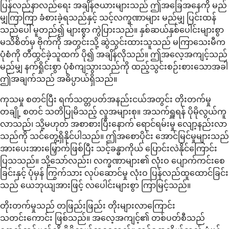
ပြန်လည်နာလည်ရေး အချိန်ဇယားများသည် ဤအခြေအနေကို မည်
မျှကြာကြာ ခံစားခဲ့ရသည်နှင့် သင့်လက္ခဏာများ မည်မျှ ပြင်းထန်
သည်ပေါ် မူတည်၍ များစွာ ကွဲပြားသည်။ နှစ်ဆယ်နှစ်ပေါင်းများစွာ
မသိစိတ်မှ ဗိုက်ကို အတွင်းသို့ ဆွဲသွင်းထားသူသည် မကြာသေးမီက
ပုံစံကို တီထွင်ခဲ့သူထက် ပို၍ အချိန်လိုသည်။ ဤအလေ့အကျင့်သည်
မည်မျှ နက်ရှိုင်းစွာ ပုံစံကျသွားသည်ကို ထည့်သွင်းစဉ်းစားသောအခါ
ဤအချက်သည် အဓိပ္ပာယ်ရှိသည်။
ကုသမှု စတင်ပြီး ရက်သတ္တပတ်အနည်းငယ်အတွင်း တိုးတက်မှု
တချို့ စတင် သတိပြုမိသည့် လူအများစု။ အသက်ရှူရန် ပိုမိုလွယ်ကူ
လာသည်၊ သို့မဟုတ် အစာစားပြီးနောက် ရောင်ရမ်းမှု လျော့နည်းလာ
သည်ကို သင်တွေ့ရှိနိုင်ပါသည်။ ဤအစောပိုင်း အောင်မြင်မှုများသည်
အားပေးအားမြှောက်ဖြစ်ပြီး သင့်ခန္ဓာကိုယ် ပြောင်းလဲနိုင်ကြောင်း
ပြသသည်။ သို့သော်လည်း၊ လက္ခဏာများ၏ လုံးဝ ပျောက်ကင်းစေ
ခြင်းနှင့် ပုံမှန် ကြွက်သား လုပ်ဆောင်မှု လုံးဝ ပြန်လည်ထူထောင်ခြင်း
သည် ယေဘုယျအားဖြင့် လပေါင်းများစွာ ကြာမြင့်သည်။
တိုးတက်မှုသည် တဖြည်းဖြည်း တိုးများလာကြောင်း
သတင်းကောင်း ဖြစ်သည်။ အလေ့အကျင့်၏ တစ်ပတ်စီသည်