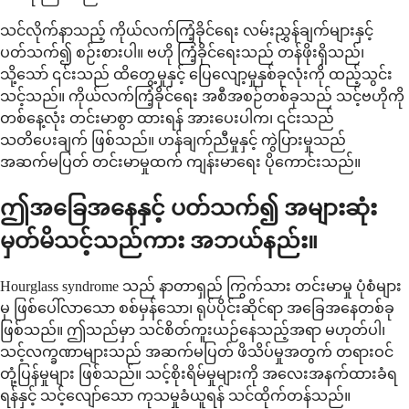
သင်လိုက်နာသည့် ကိုယ်လက်ကြံ့ခိုင်ရေး လမ်းညွှန်ချက်များနှင့်
ပတ်သက်၍ စဉ်းစားပါ။ ဗဟို ကြံ့ခိုင်ရေးသည် တန်ဖိုးရှိသည်၊
သို့သော် ၎င်းသည် ထိတွေ့မှုနှင့် ပြေလျော့မှုနှစ်ခုလုံးကို ထည့်သွင်း
သင့်သည်။ ကိုယ်လက်ကြံ့ခိုင်ရေး အစီအစဉ်တစ်ခုသည် သင့်ဗဟိုကို
တစ်နေ့လုံး တင်းမာစွာ ထားရန် အားပေးပါက၊ ၎င်းသည်
သတိပေးချက် ဖြစ်သည်။ ဟန်ချက်ညီမှုနှင့် ကွဲပြားမှုသည်
အဆက်မပြတ် တင်းမာမှုထက် ကျန်းမာရေး ပိုကောင်းသည်။
ဤအခြေအနေနှင့် ပတ်သက်၍ အများဆုံး
မှတ်မိသင့်သည်ကား အဘယ်နည်း။
Hourglass syndrome သည် နာတာရှည် ကြွက်သား တင်းမာမှု ပုံစံများ
မှ ဖြစ်ပေါ်လာသော စစ်မှန်သော၊ ရုပ်ပိုင်းဆိုင်ရာ အခြေအနေတစ်ခု
ဖြစ်သည်။ ဤသည်မှာ သင်စိတ်ကူးယဉ်နေသည့်အရာ မဟုတ်ပါ၊
သင့်လက္ခဏာများသည် အဆက်မပြတ် ဖိသိပ်မှုအတွက် တရားဝင်
တုံ့ပြန်မှုများ ဖြစ်သည်။ သင့်စိုးရိမ်မှုများကို အလေးအနက်ထားခံရ
ရန်နှင့် သင့်လျော်သော ကုသမှုခံယူရန် သင်ထိုက်တန်သည်။