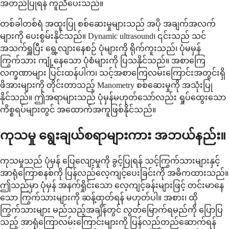
အတည်ပြုရန် ကူညီပေးသည်။
တစ်ခါတစ်ရံ အထူးပြု စစ်ဆေးမှုများသည် အပို အချက်အလက်
များကို ပေးစွမ်းနိုင်သည်။ Dynamic ultrasound၊ ၎င်းသည် သင်
အသက်ရှူပြီး ရွေ့လျားနေစဉ် ပုံများကို ရိုက်ကူးသည်၊ ပုံမမှန်
ကြွက်သား ကျုံ့နေသော ပုံစံများကို ပြသနိုင်သည်။ အစာကြေ
လက္ခဏာများ ပြင်းထန်ပါက၊ သင့်အစာကြေလမ်းကြောင်းအတွင်းရှိ
ဖိအားများကို တိုင်းတာသည့် Manometry စစ်ဆေးမှုကို အသုံးပြု
နိုင်သည်။ ဤအရာများသည် ပုံမှန်မဟုတ်သော်လည်း ရှုပ်ထွေးသော
ကိစ္စရပ်များတွင် အထောက်အကူဖြစ်နိုင်သည်။
ကုသမှု ရွေးချယ်စရာများကား အဘယ်နည်း။
ကုသမှုသည် ပုံမှန် ပြေလျော့မှုကို ခွင့်ပြုရန် သင့်ကြွက်သားများနှင့်
အာရုံကြောစနစ်ကို ပြန်လည်လေ့ကျင့်ပေးခြင်းကို အဓိကထားသည်။
ဤသည်မှာ ပုံမှန် အနက်ရှိုင်းသော လေ့ကျင့်ခန်းများဖြင့် တင်းမာနေ
သော ကြွက်သားများကို ဆန့်ထုတ်ရန် မဟုတ်ပါ။ အစား၊ ထို
ကြွက်သားများ မည်သည့်အချိန်တွင် လွတ်မြောက်ရမည်ကို ပြောပြ
သည့် အာရုံကြောလမ်းကြောင်းများကို ပြန်လည်တည်ဆောက်ရန်