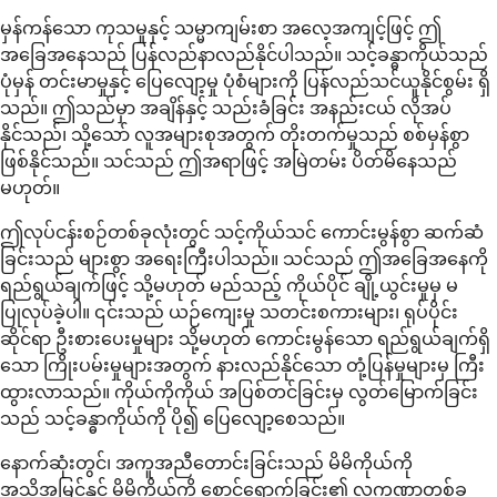
မှန်ကန်သော ကုသမှုနှင့် သမ္မာကျမ်းစာ အလေ့အကျင့်ဖြင့် ဤ
အခြေအနေသည် ပြန်လည်နာလည်နိုင်ပါသည်။ သင့်ခန္ဓာကိုယ်သည်
ပုံမှန် တင်းမာမှုနှင့် ပြေလျော့မှု ပုံစံများကို ပြန်လည်သင်ယူနိုင်စွမ်း ရှိ
သည်။ ဤသည်မှာ အချိန်နှင့် သည်းခံခြင်း အနည်းငယ် လိုအပ်
နိုင်သည်၊ သို့သော် လူအများစုအတွက် တိုးတက်မှုသည် စစ်မှန်စွာ
ဖြစ်နိုင်သည်။ သင်သည် ဤအရာဖြင့် အမြဲတမ်း ပိတ်မိနေသည်
မဟုတ်။
ဤလုပ်ငန်းစဉ်တစ်ခုလုံးတွင် သင့်ကိုယ်သင် ကောင်းမွန်စွာ ဆက်ဆံ
ခြင်းသည် များစွာ အရေးကြီးပါသည်။ သင်သည် ဤအခြေအနေကို
ရည်ရွယ်ချက်ဖြင့် သို့မဟုတ် မည်သည့် ကိုယ်ပိုင် ချို့ယွင်းမှုမှ မ
ပြုလုပ်ခဲ့ပါ။ ၎င်းသည် ယဉ်ကျေးမှု သတင်းစကားများ၊ ရုပ်ပိုင်း
ဆိုင်ရာ ဦးစားပေးမှုများ သို့မဟုတ် ကောင်းမွန်သော ရည်ရွယ်ချက်ရှိ
သော ကြိုးပမ်းမှုများအတွက် နားလည်နိုင်သော တုံ့ပြန်မှုများမှ ကြီး
ထွားလာသည်။ ကိုယ်ကိုကိုယ် အပြစ်တင်ခြင်းမှ လွတ်မြောက်ခြင်း
သည် သင့်ခန္ဓာကိုယ်ကို ပို၍ ပြေလျော့စေသည်။
နောက်ဆုံးတွင်၊ အကူအညီတောင်းခြင်းသည် မိမိကိုယ်ကို
အသိအမြင်နှင့် မိမိကိုယ်ကို စောင့်ရှောက်ခြင်း၏ လက္ခဏာတစ်ခု