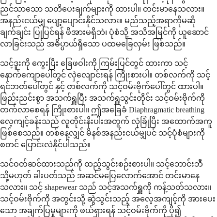
ညင်သာသော သတိပေးချက်များကို ထားပါ။ တင်းမာနေသလား။
အနည်းငယ်မျှ ပျော့ပျောင်းနိုင်သလား။ မည်သည့်အရာကိုမဆို
ချက်ချင်း ပြုပြင်ရန် ဖိအားမရှိဘဲ၊ ပုံစံသို့ အသိအမြင်ကို ယူဆောင်
လာခြင်းသည် အဓိပ္ပာယ်ရှိသော ပထမခြေလှမ်း ဖြစ်သည်။
သင့်ဒူးကို ကွေးပြီး ခြေဖဝါးကို ကြမ်းပြင်တွင် ထားကာ သင့်
နောက်ကျောပေါ်တွင် လှဲလျောင်းရန် ကြိုးစားပါ။ တစ်လက်ကို သင့်
ရင်ဘတ်ပေါ်တွင် နှင့် တစ်လက်ကို သင့်ဝမ်းဗိုက်ပေါ်တွင် ထားပါ။
ဖြည်းညင်းစွာ အသက်ရှူပြီး အသက်ရှူသွင်းတိုင်း သင့်ဝမ်းဗိုက်ကို
တက်လာစေရန် ကြိုးစားပါ။ ဤအခြေခံ Diaphragmatic breathing
လေ့ကျင့်ခန်းသည် လူတိုင်းနီးပါးအတွက် လုံခြုံပြီး အထောက်အကူ
ဖြစ်စေသည်။ တစ်နေ့လျှင် မိနစ်အနည်းငယ်မျှပင် သင့်ပုံစံများကို
စတင် ပြောင်းလဲနိုင်ပါသည်။
သင်ဝတ်ဆင်ထားသည်ကို ထည့်သွင်းစဉ်းစားပါ။ သင့်ဘောင်းဘီ
သို့မဟုတ် ခါးပတ်သည် အဆင်မပြေလောက်အောင် တင်းမာနေ
သလား။ သင့် shapewear သည် သင့်အသက်ရှူကို ကန့်သတ်သလား။
သင့်ဝမ်းဗိုက်ကို အတွင်းသို့ ဆွဲသွင်းသည့် အလေ့အကျင့်ကို အားပေး
သော အချက်ပြမှုများကို ဖယ်ရှားရန် သင့်ဝမ်းဗိုက်ကို ပို၍