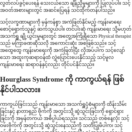
လွတ်လပ်ခွင့်ပေးရန် သေးငယ်သော ချိန်ညှိမှုများကို ပြုလုပ်ပါ။ သင့်
အဝတ်အစားများတွင် အဆင်ပြေရန် သင်ထိုက်တန်ပါသည်။
သင့်လက္ခဏာများကို မှန်ကန်စွာ အကဲဖြတ်နိုင်မည့် ကျန်းမာရေး
စောင့်ရှောက်သူနှင့် ဆက်သွယ်ပါ။ တင်ပါးဆုံ ကျန်းမာရေး သို့မဟုတ်
အသက်ရှူ ချို့ယွင်းမှုများတွင် အတွေ့အကြုံရှိသော Physical therapist
သည် မကြာခဏဆိုသလို အကောင်းဆုံး အစဖြစ်သည်။ သင့်
အထွေထွေ ကျန်းမာရေးကို အကဲဖြတ်ပြီး လိုအပ်ပါက သင့်လျော်
သော အထူးကုဆရာဝန်ထံ လွှဲပြောင်းပေးနိုင်သည့် သင့်မူလ
ကျန်းမာရေး ဆရာဝန်နှင့်လည်း တိုင်ပင်နိုင်သည်။
Hourglass Syndrome ကို ကာကွယ်ရန် ဖြစ်
နိုင်ပါသလား။
ကာကွယ်ခြင်းသည် ကျန်းမာသော အသက်ရှူပုံစံများကို ထိန်းသိမ်း
ခြင်းနှင့် နာတာရှည် ဗိုက်ကို အတွင်းသို့ ဆွဲသွင်းခြင်းကို ရှောင်ရှား
ခြင်းကို အမှန်တကယ် အဓိပ္ပါယ်ရသည်။ သင်သည် တစ်နေ့လုံး သင့်
ဝမ်းဗိုက်ကို အတွင်းသို့ ဆွဲသွင်းနေသည်ကို သတိပြုမိပါက၊ သင့်