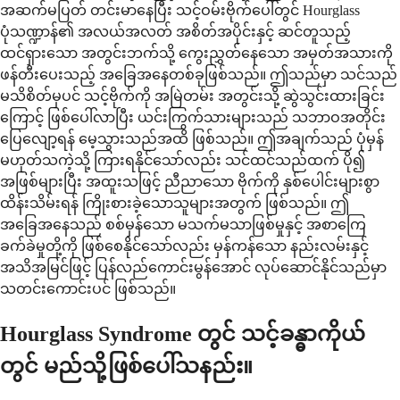
အဆက်မပြတ် တင်းမာနေပြီး သင့်ဝမ်းဗိုက်ပေါ်တွင် Hourglass
ပုံသဏ္ဍာန်၏ အလယ်အလတ် အစိတ်အပိုင်းနှင့် ဆင်တူသည့်
ထင်ရှားသော အတွင်းဘက်သို့ ကွေးညွှတ်နေသော အမှတ်အသားကို
ဖန်တီးပေးသည့် အခြေအနေတစ်ခုဖြစ်သည်။ ဤသည်မှာ သင်သည်
မသိစိတ်မှပင် သင့်ဗိုက်ကို အမြဲတမ်း အတွင်းသို့ ဆွဲသွင်းထားခြင်း
ကြောင့် ဖြစ်ပေါ်လာပြီး ယင်းကြွက်သားများသည် သဘာဝအတိုင်း
ပြေလျော့ရန် မေ့သွားသည်အထိ ဖြစ်သည်။ ဤအချက်သည် ပုံမှန်
မဟုတ်သကဲ့သို့ ကြားရနိုင်သော်လည်း သင်ထင်သည်ထက် ပို၍
အဖြစ်များပြီး အထူးသဖြင့် ညီညာသော ဗိုက်ကို နှစ်ပေါင်းများစွာ
ထိန်းသိမ်းရန် ကြိုးစားခဲ့သောသူများအတွက် ဖြစ်သည်။ ဤ
အခြေအနေသည် စစ်မှန်သော မသက်မသာဖြစ်မှုနှင့် အစာကြေ
ခက်ခဲမှုတို့ကို ဖြစ်စေနိုင်သော်လည်း မှန်ကန်သော နည်းလမ်းနှင့်
အသိအမြင်ဖြင့် ပြန်လည်ကောင်းမွန်အောင် လုပ်ဆောင်နိုင်သည်မှာ
သတင်းကောင်းပင် ဖြစ်သည်။
Hourglass Syndrome တွင် သင့်ခန္ဓာကိုယ်
တွင် မည်သို့ဖြစ်ပေါ်သနည်း။