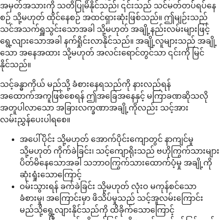
အမှတ်အသားကို သတိပြုမိနိုင်သည်၊ ၎င်းသည် သင်မတ်တပ်ရပ်နေ
စဉ် သို့မဟုတ် ထိုင်နေစဉ် အထင်ရှားဆုံးဖြစ်သည်။ ဤမျဉ်းသည်
သင်အသက်ရှူသွင်းသောအခါ သို့မဟုတ် အချို့နည်းလမ်းများဖြင့်
ရွေ့လျားသောအခါ နက်ရှိုင်းလာနိုင်သည်။ အချို့လူများသည် အချို့
သော အနေအထား သို့မဟုတ် အလင်းရောင်တွင်သာ ၎င်းကို မြင်
နိုင်သည်။
သင့်ခန္ဓာကိုယ် မည်သို့ ခံစားနေရသည်ကို နားလည်ရန်
အထောက်အကူဖြစ်စေရန် ဤအခြေအနေနှင့် မကြာခဏဆိုသလို
အတူပါလာသော အခြားလက္ခဏာအချို့ကိုလည်း သင့်အား
လမ်းညွှန်ပေးပါရစေ။
အပေါ်ပိုင်း သို့မဟုတ် အောက်ပိုင်းကျောတွင် နာကျင်မှု
သို့မဟုတ် ကိုက်ခဲခြင်း၊ သင့်ကျောရိုးသည် ဗဟိုကြွက်သားများ
ပိတ်မိနေသောအခါ သဘာဝကြွက်သားထောက်ပံ့မှု အချို့ကို
ဆုံးရှုံးသောကြောင့်
ဝမ်းသွားရန် ခက်ခဲခြင်း သို့မဟုတ် လုံးဝ မကုန်စင်သော
ခံစားမှု၊ အကြောင်းမှာ ဖိသိပ်မှုသည် သင့်အူလမ်းကြောင်း
မည်သို့ရွေ့လျားနိုင်သည်ကို ထိခိုက်သောကြောင့်