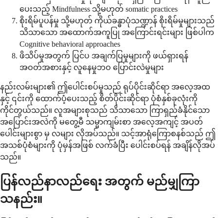
ပေးသည့် Mindfulness သို့မဟုတ် somatic practices
စိုးရိမ်ပူပန်မှု သို့မဟုတ် ကိုယ်ခန္ဓာပုံသဏ္ဍာန် စိုးရိမ်မှုများသည်
သိသာသော အထောက်အကူပြု အကြောင်းရင်းများ ဖြစ်ပါက
Cognitive behavioral approaches
ဖိသိပ်မှုအတွက် ပြင်ပ အချက်ပြမှုများကို ဖယ်ရှားရန်
အဝတ်အစားနှင့် လူနေမှုဘဝ ပြောင်းလဲမှုများ
နည်းလမ်းများ၏ ဤပေါင်းစပ်မှုသည် ရုပ်ပိုင်းဆိုင်ရာ အလေ့အထ
နှင့် ၎င်းကို ထောက်ပံ့ပေးသည့် စိတ်ပိုင်းဆိုင်ရာ ပုံစံနှစ်ခုလုံးကို
ကိုင်တွယ်သည်။ လူအများစုသည် သိသာသော ကြာရှည်ခံနိုင်သော
အပြောင်းအလဲကို မတွေ့မီ သမ္မာကျမ်းစာ အလေ့အကျင့် အပတ်
ပေါင်းများစွာ မှ လများ လိုအပ်သည်။ သင့်အာရုံကြောစနစ်သည် ဤ
အသစ်ပုံစံများကို ပုံမှန်အဖြစ် လက်ခံပြီး ပေါင်းစပ်ရန် အချိန်လိုအပ်
သည်။
ပြန်လည်နာလည်ရေး အတွက် မည်မျှကြာ
သနည်း။