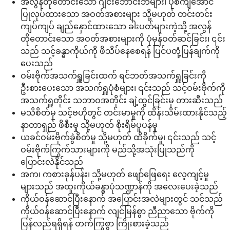
အလွန်တိုတောင်းသော ဂျင်းဘောင်းဘီများ၊ ပုံစံကျအောင်
ပြုလုပ်ထားသော အဝတ်အစားများ သို့မဟုတ် တင်းတင်း
ကျပ်ကျပ် ချည်နှောင်ထားသော ခါးပတ်များကဲ့သို့ အလွန်
တိုတောင်းသော အဝတ်အစားများကို ပုံမှန်ဝတ်ဆင်ခြင်း၊ ၎င်း
သည် သင့်ခန္ဓာကိုယ်ကို ဖိသိပ်နေစေရန် ပြင်ပတုံ့ပြန်ချက်ကို
ပေးသည်
ဝမ်းဗိုက်အသက်ရှူခြင်းထက် ရင်ဘတ်အသက်ရှူခြင်းကို
ဦးစားပေးသော အသက်ရှူပုံစံများ၊ ၎င်းသည် သင့်ဝမ်းဗိုက်ကို
အသက်ရှူတိုင်း သဘာဝအတိုင်း ချဲ့ထွင်ခြင်းမှ တားဆီးသည်
မသိစိတ်မှ သင့်ဗဟိုတွင် တင်းမာမှုကို ထိန်းသိမ်းထားနိုင်သည့်
နာတာရှည် ဖိစီးမှု သို့မဟုတ် စိုးရိမ်ပူပန်မှု
ယခင်ဝမ်းဗိုက်ခွဲစိတ်မှု သို့မဟုတ် ထိခိုက်မှု၊ ၎င်းသည် သင့်
ဝမ်းဗိုက်ကြွက်သားများကို မည်သို့အသုံးပြုသည်ကို
ပြောင်းလဲနိုင်သည်
အက၊ ကစားခုန်ပန်း၊ သို့မဟုတ် ဖျော်ဖြေရေး လေ့ကျင့်မှု
များသည် အထူးကိုယ်ခန္ဓာပုံသဏ္ဍာန်ကို အလေးပေးခဲ့သည်
ကိုယ်ဝန်ဆောင်ပြီးနောက် အပြောင်းအလဲများတွင် သင်သည်
ကိုယ်ဝန်ဆောင်ပြီးနောက် လျင်မြန်စွာ ညီညာသော ဗိုက်ကို
ပြန်လည်ရရှိရန် တက်ကြွစွာ ကြိုးစားခဲ့သည်