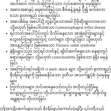
အပါအဝင် တင်ပါးဆုံကြွက်သား လုပ်ဆောင်မှု မမှန်ခြင်း
အစားအစာနှင့် ရေဓာတ်ဖြင့်သာ စီမံခန့်ခွဲရန် ပို၍ ခက်ခဲလာ
သော နာတာရှည် ဝမ်းချုပ်ခြင်း
အစာအိမ်မှ အပေါ်သို့ တွန်းပို့သောအခါ ပိုမိုဆိုးရွားလာသော
သို့မဟုတ် ဖြစ်ပေါ်လာသော Gastroesophageal reflux disease
ရင်ဘတ်အပေါ်ပိုင်းတွင် ဖိသိပ်နေသော အာရုံကြောများနှင့်
သွေးကြောများကြောင့် လက်များ ထုံကျင်ခြင်း သို့မဟုတ်
အားနည်းခြင်း ဖြစ်စေသော Thoracic outlet syndrome
နံရိုးများသည် သင့်ရင်ဘတ်နှင့် ချိတ်ဆက်နေသော နေရာတွင်
ရောင်ရမ်းခြင်း သို့မဟုတ် costochondritis ဖြစ်သော နံရိုး မမှန်
ခြင်း
အကြောင်းရင်းမရှိဘဲ ပ panic attack များ သို့မဟုတ် နာတာရှည်
စိုးရိမ်ပူပန်မှုကို ဖြစ်စေနိုင်သော ဒုတိယ အသက်ရှူပုံစံ ပုံမမှန်မှု
များ
ကြွက်သားများ တင်းမာနေသော်လည်း ဗဟိုတည်ငြိမ်မှု
လျော့နည်းလာခြင်း၊ ကိုယ်လက်လှုပ်ရှားမှုများတွင် ထိခိုက်မှု
အန္တရာယ် တိုးလာခြင်း
ဤအကျိုးဆက်များသည် စိုးရိမ်ဖွယ်ကောင်းပုံရပြီး ၎င်းတို့သည်