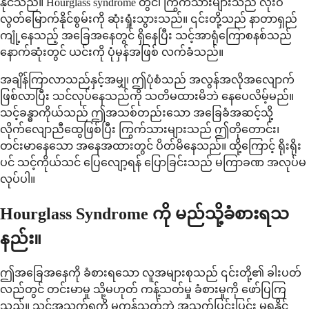
နိုင်သည်။ Hourglass syndrome တွင်၊ ကြွက်သားများသည် လုံးဝ
လွတ်မြောက်နိုင်စွမ်းကို ဆုံးရှုံးသွားသည်။ ၎င်းတို့သည် နာတာရှည်
ကျုံ့နေသည့် အခြေအနေတွင် ရှိနေပြီး သင့်အာရုံကြောစနစ်သည်
နောက်ဆုံးတွင် ယင်းကို ပုံမှန်အဖြစ် လက်ခံသည်။
အချိန်ကြာလာသည်နှင့်အမျှ၊ ဤပုံစံသည် အလွန်အလိုအလျောက်
ဖြစ်လာပြီး သင်လုပ်နေသည်ကို သတိမထားမိဘဲ နေပေလိမ့်မည်။
သင့်ခန္ဓာကိုယ်သည် ဤအသစ်တည်းသော အခြေခံအဆင့်သို့
လိုက်လျောညီထွေဖြစ်ပြီး ကြွက်သားများသည် ဤတိုတောင်း၊
တင်းမာနေသော အနေအထားတွင် ပိတ်မိနေသည်။ ထို့ကြောင့် ရိုးရိုး
ပင် သင့်ကိုယ်သင် ပြေလျော့ရန် ပြောခြင်းသည် မကြာခဏ အလုပ်မ
လုပ်ပါ။
Hourglass Syndrome ကို မည်သို့ခံစားရသ
နည်း။
ဤအခြေအနေကို ခံစားရသော လူအများစုသည် ၎င်းတို့၏ ခါးပတ်
လည်တွင် တင်းမာမှု သို့မဟုတ် ကန့်သတ်မှု ခံစားမှုကို ဖော်ပြကြ
သည်။ သင့်အသက်ရှူကို မကန့်သတ်ဘဲ အသက်ပြင်းပြင်း မရှူနိုင်