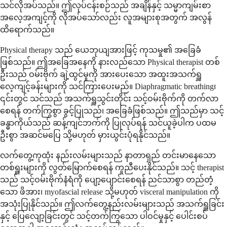
သင်လိုအပ်သည်။ ဤလုပ်ငန်းစဉ်သည် အချိန်နှင့် သမ္မာကျမ်းစာ
အလေ့အကျင့်ကို လိုအပ်သော်လည်း လူအများစုအတွက် အလွန်
ထိရောက်သည်။
Physical therapy သည် ယေဘုယျအားဖြင့် ကုသမှု၏ အခြေခံ
ဖြစ်သည်။ ဤအခြေအနေကို နားလည်သော Physical therapist တစ်
ဦးသည် ဝမ်းဗိုက် ချဲ့ထွင်မှုကို အားပေးသော အထူးအသက်ရှူ
လေ့ကျင့်ခန်းများကို သင်ကြားပေးမည်။ Diaphragmatic breathing၊
၎င်းတွင် သင်သည် အသက်ရှူသွင်းတိုင်း သင့်ဝမ်းဗိုက်ကို တက်လာ
စေရန် တက်ကြွစွာ ခွင့်ပြုသည်၊ အခြေခံဖြစ်သည်။ ဤသည်မှာ သင့်
ခန္ဓာကိုယ်သည် ဆန့်ကျင်ဘက်ကို ပြုလုပ်ရန် သင်ယူခဲ့ပါက ပထမ
ဦးစွာ အဆင်မပြေ သို့မဟုတ် မှားယွင်းပုံရနိုင်သည်။
လက်တွေ့ကုထုံး နည်းလမ်းများသည် နာတာရှည် တင်းမာနေသော
တစ်ရှူးများကို လွတ်မြောက်စေရန် ကူညီပေးနိုင်သည်။ သင့် therapist
သည် သင့်ဝမ်းဗိုက်နံရံကို ပျော့ပျောင်းစေရန် ညင်သာစွာ တည်တံ့
သော ဖိအား၊ myofascial release သို့မဟုတ် visceral manipulation ကို
အသုံးပြုနိုင်သည်။ ဤလက်တွေ့နည်းလမ်းများသည် အသက်ရှူခြင်း
နှင့် ပြေလျော့ခြင်းတွင် သင့်တက်ကြွသော ပါဝင်မှုနှင့် ပေါင်းစပ်