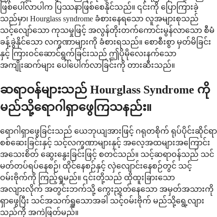
ဖြစ်ပေါ်လာပါက ပြဿနာဖြစ်စေနိုင်သည်။ ၎င်းကို ပြောကြားခဲ့
သည်မှာ၊ Hourglass syndrome ခံစားနေရသော လူအများစုသည်
သင့်လျော်သော ကုသမှုဖြင့် အလွန်တိုးတက်ကောင်းမွန်လာသော စီမံ
ခန့်ခွဲနိုင်သော လက္ခဏာများကို ခံစားရသည်။ စောစီးစွာ မှတ်မိခြင်း
နှင့် ကြားဝင်ဆောင်ရွက်ခြင်းသည် ဤပိုမိုလေးနက်သော
အကျိုးဆက်များ ပေါ်ပေါက်လာခြင်းကို တားဆီးသည်။
ဆရာဝန်များသည် Hourglass Syndrome ကို
မည်သို့ရောဂါရှာဖွေကြသနည်း။
ရောဂါရှာဖွေခြင်းသည် ယေဘုယျအားဖြင့် ဂရုတစိုက် ရုပ်ပိုင်းဆိုင်ရာ
စစ်ဆေးခြင်းနှင့် သင့်လက္ခဏာများနှင့် အလေ့အထများအကြောင်း
အသေးစိတ် ဆွေးနွေးခြင်းဖြင့် စတင်သည်။ သင့်ဆရာဝန်သည် သင်
မတ်တပ်ရပ်နေစဉ်၊ ထိုင်နေစဉ်နှင့် လှဲလျောင်းနေစဉ်တွင် သင့်
ဝမ်းဗိုက်ကို ကြည့်ရှုမည်။ ၎င်းတို့သည် ထိုထူးခြားသော
အလျားလိုက် အတွင်းဘက်သို့ ကွေးညွှတ်နေသော အမှတ်အသားကို
ရှာဖွေပြီး သင်အသက်ရှူသောအခါ သင့်ဝမ်းဗိုက် မည်သို့ရွေ့လျား
သည်ကို အကဲဖြတ်မည်။