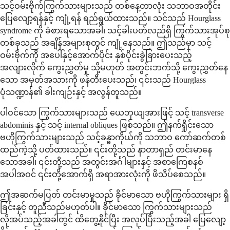
သင့်ဝမ်းဗိုက်ကြွက်သားများသည် တစ်နေ့တာလုံး သဘာဝအတိုင်း
ပြေလျော့ရန်နှင့် ကျုံ့ရန် ရည်ရွယ်ထားသည်။ သင်သည် Hourglass
syndrome ကို ခံစားရသောအခါ၊ သင့်ခါးပတ်လည်ရှိ ကြွက်သားအုပ်စု
တစ်ခုသည် အချိန်အများစုတွင် ကျုံ့နေသည်။ ဤသည်မှာ သင့်
ဝမ်းဗိုက်ကို အပေါ်နှင့်အောက်ပိုင်း နှစ်ပိုင်းခွဲခြားပေးသည့်
အလျားလိုက် ကွေးညွှတ်မှု သို့မဟုတ် အတွင်းဘက်သို့ ကွေးညွှတ်နေ
သော အမှတ်အသားကို ဖန်တီးပေးသည်၊ ၎င်းသည် Hourglass
ပုံသဏ္ဍာန်၏ ခါးကျဉ်းနှင့် အလွန်တူသည်။
ပါဝင်သော ကြွက်သားများသည် ယေဘုယျအားဖြင့် သင့် transverse
abdominis နှင့် သင့် internal obliques ဖြစ်သည်။ ဤနက်ရှိုင်းသော
ဗဟိုကြွက်သားများသည် သင့်ခန္ဓာကိုယ်ကို သဘာဝ ကော်ဆက်တစ်
ထည်ကဲ့သို့ ပတ်ထားသည်။ ၎င်းတို့သည် နာတာရှည် တင်းမာနေ
သောအခါ၊ ၎င်းတို့သည် အတွင်းအင်္ဂါများနှင့် အစာကြေစနစ်
အပါအဝင် ၎င်းတို့အောက်ရှိ အရာအားလုံးကို ဖိသိပ်စေသည်။
ဤအဆက်မပြတ် တင်းမာမှုသည် ခိုင်မာသော ဗဟိုကြွက်သားများ ရှိ
ခြင်းနှင့် တူညီသည်မဟုတ်ပါ။ ခိုင်မာသော ကြွက်သားများသည်
လိုအပ်သည့်အခါတွင် ထိတွေ့နိုင်ပြီး အလုပ်ပြီးသည့်အခါ ပြေလျော့