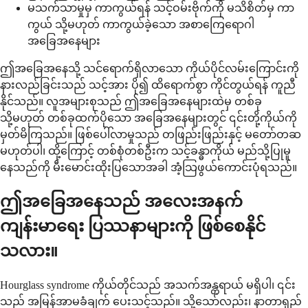
မသက်သာမှုမှ ကာကွယ်ရန် သင့်ဝမ်းဗိုက်ကို မသိစိတ်မှ ကာ
ကွယ် သို့မဟုတ် ကာကွယ်ခဲ့သော အစာကြေရောဂါ
အခြေအနေများ
ဤအခြေအနေသို့ သင်ရောက်ရှိလာသော ကိုယ်ပိုင်လမ်းကြောင်းကို
နားလည်ခြင်းသည် သင့်အား ပို၍ ထိရောက်စွာ ကိုင်တွယ်ရန် ကူညီ
နိုင်သည်။ လူအများစုသည် ဤအခြေအနေများထဲမှ တစ်ခု
သို့မဟုတ် တစ်ခုထက်ပိုသော အခြေအနေများတွင် ၎င်းတို့ကိုယ်ကို
မှတ်မိကြသည်။ ဖြစ်ပေါ်လာမှုသည် တဖြည်းဖြည်းနှင့် မတော်တဆ
မဟုတ်ပါ၊ ထို့ကြောင့် တစ်စုံတစ်ဦးက သင့်ခန္ဓာကိုယ် မည်သို့ပြုမူ
နေသည်ကို မီးမောင်းထိုးပြသောအခါ အံ့သြဖွယ်ကောင်းပုံရသည်။
ဤအခြေအနေသည် အလေးအနက်
ကျန်းမာရေး ပြဿနာများကို ဖြစ်စေနိုင်
သလား။
Hourglass syndrome ကိုယ်တိုင်သည် အသက်အန္တရာယ် မရှိပါ၊ ၎င်း
သည် အမြန်အာမခံချက် ပေးသင့်သည်။ သို့သော်လည်း၊ နာတာရှည်