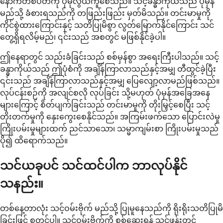
နောက်တစ်ပတ်ကို ပိုမိုလွယ်ကူစေသည်။ သင့်ခန္ဓာကိုယ်သည် ပုံမှန်
မည်သို့ ခံစားရသည်ကို တဖြည်းဖြည်း မှတ်မိသည်။ တင်းမာမှုကို
ကိုင်စွဲထားကြောင်းနှင့် သတိပြုမိစွာ လွတ်မြောက်နိုင်ကြောင်း သင်
တွေ့ရှိရလိမ့်မည်၊ ၎င်းသည် အစတွင် မဖြစ်နိုင်ခဲ့ပါ။
ဤနေရာတွင် သည်းခံခြင်းသည် စစ်မှန်စွာ အရေးကြီးပါသည်။ သင့်
ခန္ဓာကိုယ်သည် ဤပုံစံကို အချိန်ကြာလာသည်နှင့်အမျှ တီထွင်ခဲ့ပြီး
၎င်းသည် အချိန်ကြာလာသည်နှင့်အမျှ ပြေလျော့လာမည်ဖြစ်သည်။
လုပ်ငန်းစဉ်ကို အလျင်စလို လုပ်ခြင်း သို့မဟုတ် ပုံမှန်အခြေအနေ
များကြောင့် စိတ်ပျက်ခြင်းသည် တင်းမာမှုကို တိုးမြှင့်စေပြီး သင့်
တိုးတက်မှုကို နှေးကွေးစေနိုင်သည်။ အကြမ်းဖက်သော ပြောင်းလဲမှု
ကြိုးပမ်းမှုများထက် ညင်သာသော၊ သမ္မာကျမ်းစာ ကြိုးပမ်းမှုသည်
ပို၍ ထိရောက်သည်။
သင်ယခုပင် သင်ထင်ပါက ဘာလုပ်နိုင်
သနည်း။
တစ်နေ့တာလုံး သင့်ဝမ်းဗိုက် မည်သို့ ပြုမူနေသည်ကို ရိုးရိုးသတိပြုမိ
ခြင်းဖြင့် စတင်ပါ။ သင့်ဝမ်းဗိုက်ကို စစ်ဆေးရန် သင့်ဖုန်းတွင်