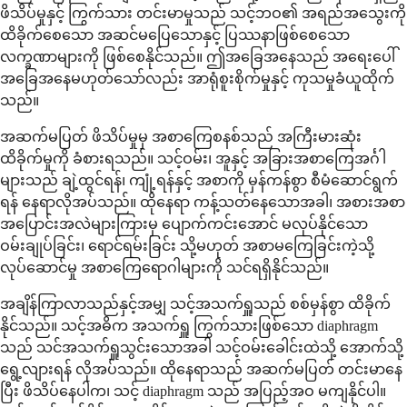
ဖိသိပ်မှုနှင့် ကြွက်သား တင်းမာမှုသည် သင့်ဘဝ၏ အရည်အသွေးကို
ထိခိုက်စေသော အဆင်မပြေသောနှင့် ပြဿနာဖြစ်စေသော
လက္ခဏာများကို ဖြစ်စေနိုင်သည်။ ဤအခြေအနေသည် အရေးပေါ်
အခြေအနေမဟုတ်သော်လည်း အာရုံစူးစိုက်မှုနှင့် ကုသမှုခံယူထိုက်
သည်။
အဆက်မပြတ် ဖိသိပ်မှုမှ အစာကြေစနစ်သည် အကြီးမားဆုံး
ထိခိုက်မှုကို ခံစားရသည်။ သင့်ဝမ်း၊ အူနှင့် အခြားအစာကြေအင်္ဂါ
များသည် ချဲ့ထွင်ရန်၊ ကျုံ့ရန်နှင့် အစာကို မှန်ကန်စွာ စီမံဆောင်ရွက်
ရန် နေရာလိုအပ်သည်။ ထိုနေရာ ကန့်သတ်နေသောအခါ၊ အစားအစာ
အပြောင်းအလဲများကြားမှ ပျောက်ကင်းအောင် မလုပ်နိုင်သော
ဝမ်းချုပ်ခြင်း၊ ရောင်ရမ်းခြင်း သို့မဟုတ် အစာမကြေခြင်းကဲ့သို့
လုပ်ဆောင်မှု အစာကြေရောဂါများကို သင်ရရှိနိုင်သည်။
အချိန်ကြာလာသည်နှင့်အမျှ သင့်အသက်ရှူသည် စစ်မှန်စွာ ထိခိုက်
နိုင်သည်။ သင့်အဓိက အသက်ရှူ ကြွက်သားဖြစ်သော diaphragm
သည် သင်အသက်ရှူသွင်းသောအခါ သင့်ဝမ်းခေါင်းထဲသို့ အောက်သို့
ရွေ့လျားရန် လိုအပ်သည်။ ထိုနေရာသည် အဆက်မပြတ် တင်းမာနေ
ပြီး ဖိသိပ်နေပါက၊ သင့် diaphragm သည် အပြည့်အဝ မကျနိုင်ပါ။