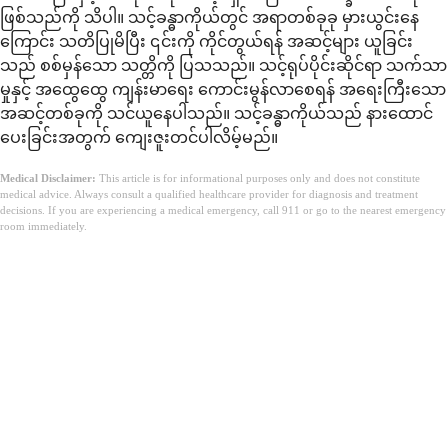
ဖြစ်သည်ကို သိပါ။ သင့်ခန္ဓာကိုယ်တွင် အရာတစ်ခုခု မှားယွင်းနေ
ကြောင်း သတိပြုမိပြီး ၎င်းကို ကိုင်တွယ်ရန် အဆင့်များ ယူခြင်း
သည် စစ်မှန်သော သတ္တိကို ပြသသည်။ သင့်ရုပ်ပိုင်းဆိုင်ရာ သက်သာ
မှုနှင့် အထွေထွေ ကျန်းမာရေး ကောင်းမွန်လာစေရန် အရေးကြီးသော
အဆင့်တစ်ခုကို သင်ယူနေပါသည်။ သင့်ခန္ဓာကိုယ်သည် နားထောင်
ပေးခြင်းအတွက် ကျေးဇူးတင်ပါလိမ့်မည်။
Medical Disclaimer:
This article is for informational purposes only and does not constitute
medical advice. Always consult a qualified healthcare provider for diagnosis and treatment
decisions. If you are experiencing a medical emergency, call 911 or go to the nearest emergency
room immediately.