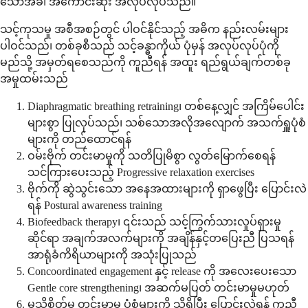
သောအခါ အကောင်းဆုံး အလုပ်လုပ်သည်။
သင့်ကုသမှု အစီအစဉ်တွင် ပါဝင်နိုင်သည့် အဓိက နည်းလမ်းများ
ပါဝင်သည်၊ တစ်ခုစီသည် သင့်ခန္ဓာကိုယ် ပုံမှန် အလုပ်လုပ်ပုံကို
မည်သို့ အမှတ်ရစေသည်ကို ကူညီရန် အထူး ရည်ရွယ်ချက်တစ်ခု
အမှုထမ်းသည်
Diaphragmatic breathing retraining၊ တစ်နေ့လျှင် အကြိမ်ပေါင်း
များစွာ ပြုလုပ်သည်၊ သစ်သောအလိုအလျောက် အသက်ရှူပုံစံ
များကို တည်ထောင်ရန်
ဝမ်းဗိုက် တင်းမာမှုကို သတိပြုမိစွာ လွတ်မြောက်စေရန်
သင်ကြားပေးသည့် Progressive relaxation exercises
ဗိုက်ကို ဆွဲသွင်းသော အနေအထားများကို ရှာဖွေပြီး ပြောင်းလဲ
ရန် Postural awareness training
Biofeedback therapy၊ ၎င်းသည် သင့်ကြွက်သားလှုပ်ရှားမှု
ဆိုင်ရာ အချက်အလက်များကို အချိန်နှင့်တပြေးညီ ပြသရန်
အာရုံခံကိရိယာများကို အသုံးပြုသည်
Concoordinated engagement နှင့် release ကို အလေးပေးသော
Gentle core strengthening၊ အဆက်မပြတ် တင်းမာမှုမဟုတ်
မသိစိတ်မှ တင်းမာမှု ပုံစံများကို သိရှိပြီး ပြောင်းလဲရန် ကူညီ