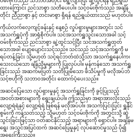
ဝမ်းဗိုက်သည် သဘာဝအတိုင်း ရွေ့လျားပြီး ချဲ့ထွင်ရန် ရည်ရွယ်
ထားကြောင်း ညင်သာစွာ သတိပေးပါ။ သင့်ဝမ်းဗိုက်သည် အချိန်
တိုင်း ညီညာစွာ နှင့် တင်းမာစွာ ရှိရန် ရည်ရွယ်ထားသည် မဟုတ်ပါ။
ကိုယ်လက်လေ့ကျင့်ခန်းနှင့် နေ့စဉ် လှုပ်ရှားမှုများအတွင်း သင်
အသက်ရှူပုံကို အာရုံစိုက်ပါ။ သင်အသက်ရှူသွင်းသောအခါ သင့်
ဝမ်းဗိုက်သည် ညင်သာစွာ ချဲ့ထွင်သင့်ပြီး သင်အသက်ရှူထုတ်
သောအခါ ပျော့ပျောင်းသင့်သည်။ သင်သည် သင့်အသက်ရှူကို မ
ရပ်တန့်ခြင်း သို့မဟုတ် သင့်ရင်ဘတ်ထဲသို့သာ အသက်ရှူနေပါက၊
သေးငယ်သော ချိန်ညှိမှုများကို ပြုလုပ်ပါ။ မှန်ကန်သော အသက်ရှူ
ခြင်းသည် အဆက်မပြတ် သတိပြုမိသော ဖိသိပ်မှုကို မလိုအပ်ဘဲ
သင့်ဗဟိုကို သဘာဝအတိုင်း ထောက်ပံ့ပေးသည်။
အဆင်ပြေသော လှုပ်ရှားမှုနှင့် အသက်ရှူခြင်းကို ခွင့်ပြုသည့်
အဝတ်အစားများကို ရွေးချယ်ပါ။ ဤသည်မှာ အရာအားလုံးသည်
လျော့ရဲရဲနှင့် လျော့ရဲရဲ ဖြစ်ရန် မလိုအပ်ပါ။ အသက်ပြင်းပြင်း ရှူနိုင်
စွမ်းကို ကန့်သတ်သည့် သို့မဟုတ် သင့်ဝမ်းဗိုက်ကို အတွင်းသို့ ဆွဲ
သွင်းခြင်းဖြင့်သာ ဝတ်ဆင်နိုင်သည့် အရာများကို ရှောင်ပါ။ အချိန်မ
ရွေး အသွင်အပြင်ထက် အဆင်ပြေမှုနှင့် လုပ်ဆောင်မှုသည် ပို၍
အရေးကြီးသည်။