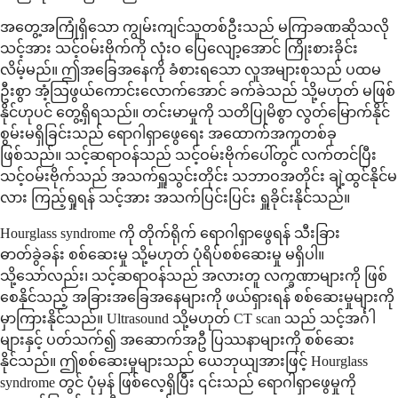
အတွေ့အကြုံရှိသော ကျွမ်းကျင်သူတစ်ဦးသည် မကြာခဏဆိုသလို
သင့်အား သင့်ဝမ်းဗိုက်ကို လုံးဝ ပြေလျော့အောင် ကြိုးစားခိုင်း
လိမ့်မည်။ ဤအခြေအနေကို ခံစားရသော လူအများစုသည် ပထမ
ဦးစွာ အံ့သြဖွယ်ကောင်းလောက်အောင် ခက်ခဲသည် သို့မဟုတ် မဖြစ်
နိုင်ဟုပင် တွေ့ရှိရသည်။ တင်းမာမှုကို သတိပြုမိစွာ လွတ်မြောက်နိုင်
စွမ်းမရှိခြင်းသည် ရောဂါရှာဖွေရေး အထောက်အကူတစ်ခု
ဖြစ်သည်။ သင့်ဆရာဝန်သည် သင့်ဝမ်းဗိုက်ပေါ်တွင် လက်တင်ပြီး
သင့်ဝမ်းဗိုက်သည် အသက်ရှူသွင်းတိုင်း သဘာဝအတိုင်း ချဲ့ထွင်နိုင်မ
လား ကြည့်ရှုရန် သင့်အား အသက်ပြင်းပြင်း ရှူခိုင်းနိုင်သည်။
Hourglass syndrome ကို တိုက်ရိုက် ရောဂါရှာဖွေရန် သီးခြား
ဓာတ်ခွဲခန်း စစ်ဆေးမှု သို့မဟုတ် ပုံရိပ်စစ်ဆေးမှု မရှိပါ။
သို့သော်လည်း၊ သင့်ဆရာဝန်သည် အလားတူ လက္ခဏာများကို ဖြစ်
စေနိုင်သည့် အခြားအခြေအနေများကို ဖယ်ရှားရန် စစ်ဆေးမှုများကို
မှာကြားနိုင်သည်။ Ultrasound သို့မဟုတ် CT scan သည် သင့်အင်္ဂါ
များနှင့် ပတ်သက်၍ အဆောက်အဦ ပြဿနာများကို စစ်ဆေး
နိုင်သည်။ ဤစစ်ဆေးမှုများသည် ယေဘုယျအားဖြင့် Hourglass
syndrome တွင် ပုံမှန် ဖြစ်လေ့ရှိပြီး ၎င်းသည် ရောဂါရှာဖွေမှုကို