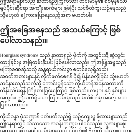
ဤအရာများသည် နာတာရှည်ကြွက်သား တင်းမာမှု၏ စစ်မှန်သော
ရုပ်ပိုင်းဆိုင်ရာ အကျိုးဆက်များဖြစ်ပြီး သင်စိတ်ကူးယဉ်နေသည်
သို့မဟုတ် ချဲ့ကားပြောနေသည့်အရာ မဟုတ်ပါ။
ဤအခြေအနေသည် အဘယ်ကြောင့် ဖြစ်
ပေါ်လာသနည်း။
Hourglass syndrome သည် နာတာရှည် ဗိုက်ကို အတွင်းသို့ ဆွဲသွင်း
ထားခြင်းမှ အမြဲတမ်းနီးပါး ဖြစ်ပေါ်လာသည်။ ဤအပြုအမူသည်
မကြာခဏဆိုသလို အန္တရာယ်ကင်းစွာ စတင်လေ့ရှိသည်၊
အဝတ်အစားများနှင့် လိုက်ဖက်စေရန် ပို၍ ပိန်စေလိုခြင်း သို့မဟုတ်
သင်နားလည်သကဲ့သို့ ကောင်းမွန်သော ကိုယ်ဟန်အနေအထားကို
ထိန်းသိမ်းရန် ကြိုးစားခြင်းကြောင့် ဖြစ်သည်။ လများ နှင့် နှစ်များ
အတွင်း၊ ဤသတိရှိသော ကြိုးပမ်းမှုသည် မသိစိတ်မှ အလေ့အထ
ဖြစ်လာသည်။
ကိုယ်ခန္ဓာ ပုံသဏ္ဍာန် ပတ်ပတ်လည်ရှိ ယဉ်ကျေးမှု ဖိအားများသည်
ဤနေရာတွင် သိသာသော အခန်းကဏ္ဍမှ ပါဝင်သည်။ လူအများစု၊
အထူးသဖြင့် အမျိုးသမီးများသည် ၎င်းတို့၏ ဗိုက်ကို ညီညာစွာ ထား