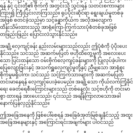
ရန် နှင့် ၎င်းတို့၏ ဗိုက်ကို အတွင်းသို့ သွင်းရန် သတင်းစကားများ
ကြား၍ ကြီးပြင်းလာကြသည်။ ရုပ်ပိုင်းဆိုင်ရာ ရွေးချယ်မှုတစ်ခု
အဖြစ် စတင်ခဲ့သည်မှာ သင့်ခန္ဓာကိုယ်က အလိုအလျောက်
ထိန်းသိမ်းထားသည့် အာရုံကြော-ကြွက်သားပုံစံတစ်ခုအဖြစ်
တဖြည်းဖြည်း ပြောင်းလဲသွားနိုင်သည်။
အချို့လေ့ကျင့်ခန်း နည်းလမ်းများသည်လည်း ဤပုံစံကို ပံ့ပိုးပေး
နိုင်သည်။ သင်သည် အဆက်မပြတ် ဗဟိုထိတွေ့မှုကို အလေးပေး
သော ပြင်းထန်သော ဝမ်းဗိုက်လေ့ကျင့်ခန်းများကို ပြုလုပ်ခဲ့ပါက၊
ပြေလျော့ခြင်းနှင့် အသက်ရှူလေ့ကျင့်မှုတို့နှင့် ညီမျှသော အာရုံစူး
စိုက်မှုမရှိပါက၊ သင်သည် သင့်ကြွက်သားများကို အဆက်မပြတ်
တင်းမာနေရန် လေ့ကျင့်ပေးခဲ့ပေမည်။ အချို့သော ကိုယ်လက်ကြံ့ခိုင်
ရေး ခေတ်ရေစီးကြောင်းများသည် တစ်နေ့လုံး သင့်ဗဟိုကို တင်းမာ
စွာ ထားရန် အားပေးသည်၊ ၎င်းသည် အချိန်ကြာလာသောအခါ
နောက်ပြန်လှည့်နိုင်သည်။
ဤအခြေအနေကို ဖြစ်ပေါ်စေရန် အခြေခံအုတ်မြစ်ချနိုင်သည့် အထူး
အခြေအနေများနှင့် အကြောင်းရင်းအချက်များ ပါဝင်သည်