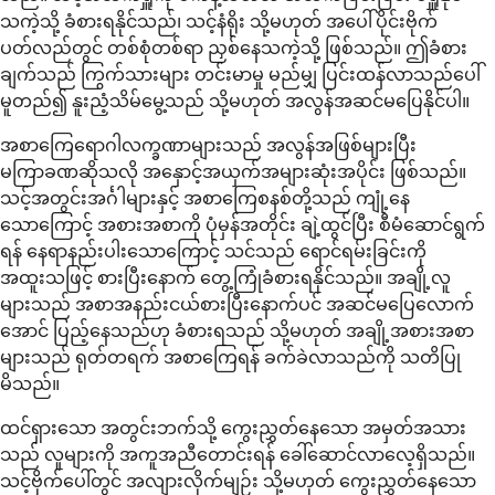
သကဲ့သို့ ခံစားရနိုင်သည်၊ သင့်နံရိုး သို့မဟုတ် အပေါ်ပိုင်းဗိုက်
ပတ်လည်တွင် တစ်စုံတစ်ရာ ညှစ်နေသကဲ့သို့ ဖြစ်သည်။ ဤခံစား
ချက်သည် ကြွက်သားများ တင်းမာမှု မည်မျှ ပြင်းထန်လာသည်ပေါ်
မူတည်၍ နူးညံ့သိမ်မွေ့သည် သို့မဟုတ် အလွန်အဆင်မပြေနိုင်ပါ။
အစာကြေရောဂါလက္ခဏာများသည် အလွန်အဖြစ်များပြီး
မကြာခဏဆိုသလို အနှောင့်အယှက်အများဆုံးအပိုင်း ဖြစ်သည်။
သင့်အတွင်းအင်္ဂါများနှင့် အစာကြေစနစ်တို့သည် ကျုံ့နေ
သောကြောင့် အစားအစာကို ပုံမှန်အတိုင်း ချဲ့ထွင်ပြီး စီမံဆောင်ရွက်
ရန် နေရာနည်းပါးသောကြောင့် သင်သည် ရောင်ရမ်းခြင်းကို
အထူးသဖြင့် စားပြီးနောက် တွေ့ကြုံခံစားရနိုင်သည်။ အချို့လူ
များသည် အစာအနည်းငယ်စားပြီးနောက်ပင် အဆင်မပြေလောက်
အောင် ပြည့်နေသည်ဟု ခံစားရသည် သို့မဟုတ် အချို့အစားအစာ
များသည် ရုတ်တရက် အစာကြေရန် ခက်ခဲလာသည်ကို သတိပြု
မိသည်။
ထင်ရှားသော အတွင်းဘက်သို့ ကွေးညွှတ်နေသော အမှတ်အသား
သည် လူများကို အကူအညီတောင်းရန် ခေါ်ဆောင်လာလေ့ရှိသည်။
သင့်ဗိုက်ပေါ်တွင် အလျားလိုက်မျဉ်း သို့မဟုတ် ကွေးညွှတ်နေသော