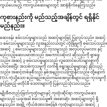
ကွယ်ပေးမည့် ကာကွယ်ဆေးများတွင် အာရုံစိုက်နေကြသည်။
ကုစားနည်းကို မည်သည့်အချိန်တွင် ရရှိနိုင်
မည်နည်း။
ဆေးခန်း စမ်းသပ်မှုများသည် အဆင့်များဖြင့် ပြုလုပ်သည်။ အဆင့်
၁ စမ်းသပ်မှုများသည် လူအနည်းငယ်တွင် လုံခြုံမှုကို စမ်းသပ်သည်။
အဆင့် ၂ စမ်းသပ်မှုများသည် ကုသမှုသည် အလုပ်လုပ်မလား နှင့်
မည်သည့်ဆေးပမာဏသည် အကောင်းဆုံးလဲ ဆိုသည်ကို ရှာဖွေ
သည်။ အဆင့် ၃ စမ်းသပ်မှုများသည် လူထောင်ပေါင်းများစွာကို
ပါဝင်စေပြီး အသစ်ကုသမှုကို လက်ရှိ ရွေးချယ်မှုများနှင့် နှိုင်းယှဉ်
သည်။ အဆင့်တစ်ခုစီသည် နှစ်အနည်းငယ်ကြာနိုင်သည်။ ထို့နောက်
FDA ကဲ့သို့သော စည်းမျဉ်းစည်းကမ်းအေဂျင်စီများသည် ကုသမှုကို
ခွင့်ပြုမည့် မတိုင်မီ ဒေတာများကို ပြန်လည်သုံးသပ်သည်။
မျိုးဗီဇတည်းဖြတ်ကုထုံးများနှင့် ကုထုံးဆိုင်ရာ ကာကွယ်ဆေး
များသည် ယခုအခါ စမ်းသပ်မှု၏ အစောဆုံး အဆင့်များတွင် ရှိ
နေသည်။ အချို့ ကိုယ်ခံအားအခြေခံ ကုထုံးများသည် အဆင့် ၂