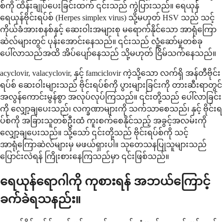
စ်ကို ထိန်းချုပ်ပေးခြင်းထက် ၎င်းသည် ကွဲပြားသည်။ ရေယုန်
ရေယုန်ဗိုင်းရပ်စ် (Herpes simplex virus) သို့မဟုတ် HSV သည် သင့်
ကိုယ်ခံအားစနစ်နှင့် ဆေးဝါးအများစု မရောက်နိုင်သော အာရုံကြော
ဆဲလ်များတွင် ပုန်းအောင်းနေသည်။ ၎င်းသည် လှုံ့ဆော်မှုတစ်ခု
ပေါ်လာသည်အထိ အိပ်ပျော်နေသည် သို့မဟုတ် ငြိမ်သက်နေသည်။
acyclovir, valacyclovir, နှင့် famciclovir ကဲ့သို့သော လက်ရှိ အန်တီဗိုင်း
ရပ်စ် ဆေးဝါးများသည် ဗိုင်းရပ်စ်ကို ပွားများခြင်းကို တားဆီးရာတွင်
အလွန်ကောင်းမွန်စွာ အလုပ်လုပ်ကြသည်။ ၎င်းတို့သည် ပေါ်လာခြင်း
ကို လျှော့ချပေးသည်၊ လက္ခဏာများကို သက်သာစေသည်၊ နှင့် ဗိုင်းရ
ပ်စ်ကို အခြားသူတစ်ဦးထံ ကူးစက်စေနိုင်သည့် အခွင့်အလမ်းကို
လျှော့ချပေးသည်။ သို့သော် ၎င်းတို့သည် ဗိုင်းရပ်စ်ကို သင့်
အာရုံကြောဆဲလ်များမှ မဖယ်ရှားပါ။ သုတေသနပြုသူများသည်
ပြောင်းလဲရန် ကြိုးစားနေကြသည်မှာ ၎င်းဖြစ်သည်။
ရေယုန်ရောဂါကို ကုစားရန် အဘယ်ကြောင့်
ခက်ခဲရသနည်း။