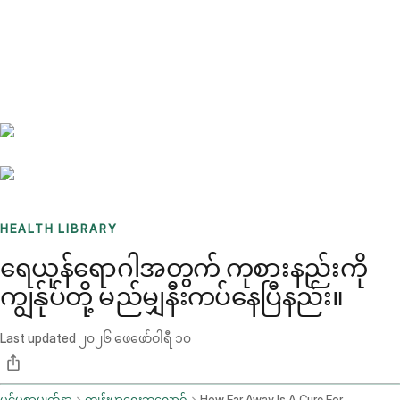
Benchmarks
Stories
FAQ
Sign up / Log in
HEALTH LIBRARY
ရေယုန်ရောဂါအတွက် ကုစားနည်းကို
ကျွန်ုပ်တို့ မည်မျှနီးကပ်နေပြီနည်း။
Last updated
၂၀၂၆ ဖေဖော်ဝါရီ ၁၀
ပင်မစာမျက်နှာ
ကျန်းမာရေးဘလော့ဂ်
How Far Away Is A Cure For Herpes