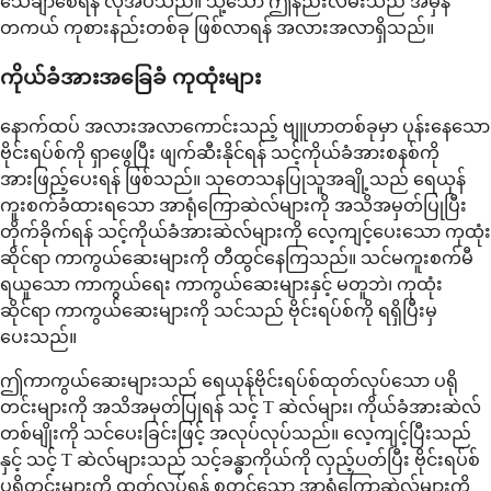
သေချာစေရန် လိုအပ်သည်။ သို့သော် ဤနည်းလမ်းသည် အမှန်
တကယ် ကုစားနည်းတစ်ခု ဖြစ်လာရန် အလားအလာရှိသည်။
ကိုယ်ခံအားအခြေခံ ကုထုံးများ
နောက်ထပ် အလားအလာကောင်းသည့် ဗျူဟာတစ်ခုမှာ ပုန်းနေသော
ဗိုင်းရပ်စ်ကို ရှာဖွေပြီး ဖျက်ဆီးနိုင်ရန် သင့်ကိုယ်ခံအားစနစ်ကို
အားဖြည့်ပေးရန် ဖြစ်သည်။ သုတေသနပြုသူအချို့သည် ရေယုန်
ကူးစက်ခံထားရသော အာရုံကြောဆဲလ်များကို အသိအမှတ်ပြုပြီး
တိုက်ခိုက်ရန် သင့်ကိုယ်ခံအားဆဲလ်များကို လေ့ကျင့်ပေးသော ကုထုံး
ဆိုင်ရာ ကာကွယ်ဆေးများကို တီထွင်နေကြသည်။ သင်မကူးစက်မီ
ရယူသော ကာကွယ်ရေး ကာကွယ်ဆေးများနှင့် မတူဘဲ၊ ကုထုံး
ဆိုင်ရာ ကာကွယ်ဆေးများကို သင်သည် ဗိုင်းရပ်စ်ကို ရရှိပြီးမှ
ပေးသည်။
ဤကာကွယ်ဆေးများသည် ရေယုန်ဗိုင်းရပ်စ်ထုတ်လုပ်သော ပရို
တင်းများကို အသိအမှတ်ပြုရန် သင့် T ဆဲလ်များ၊ ကိုယ်ခံအားဆဲလ်
တစ်မျိုးကို သင်ပေးခြင်းဖြင့် အလုပ်လုပ်သည်။ လေ့ကျင့်ပြီးသည်
နှင့် သင့် T ဆဲလ်များသည် သင့်ခန္ဓာကိုယ်ကို လှည့်ပတ်ပြီး ဗိုင်းရပ်စ်
ပရိုတင်းများကို ထုတ်လုပ်ရန် စတင်သော အာရုံကြောဆဲလ်များကို