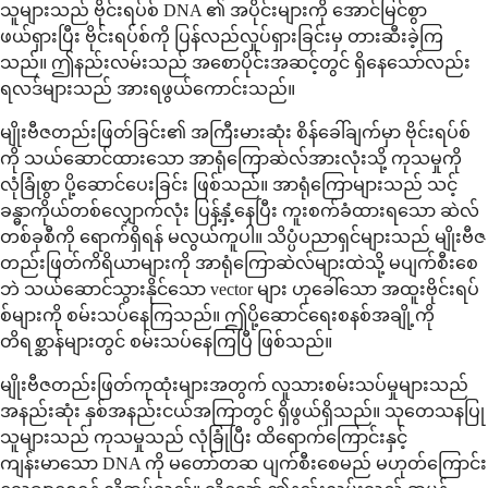
သူများသည် ဗိုင်းရပ်စ် DNA ၏ အပိုင်းများကို အောင်မြင်စွာ
ဖယ်ရှားပြီး ဗိုင်းရပ်စ်ကို ပြန်လည်လှုပ်ရှားခြင်းမှ တားဆီးခဲ့ကြ
သည်။ ဤနည်းလမ်းသည် အစောပိုင်းအဆင့်တွင် ရှိနေသော်လည်း
ရလဒ်များသည် အားရဖွယ်ကောင်းသည်။
မျိုးဗီဇတည်းဖြတ်ခြင်း၏ အကြီးမားဆုံး စိန်ခေါ်ချက်မှာ ဗိုင်းရပ်စ်
ကို သယ်ဆောင်ထားသော အာရုံကြောဆဲလ်အားလုံးသို့ ကုသမှုကို
လုံခြုံစွာ ပို့ဆောင်ပေးခြင်း ဖြစ်သည်။ အာရုံကြောများသည် သင့်
ခန္ဓာကိုယ်တစ်လျှောက်လုံး ပြန့်နှံ့နေပြီး ကူးစက်ခံထားရသော ဆဲလ်
တစ်ခုစီကို ရောက်ရှိရန် မလွယ်ကူပါ။ သိပ္ပံပညာရှင်များသည် မျိုးဗီဇ
တည်းဖြတ်ကိရိယာများကို အာရုံကြောဆဲလ်များထဲသို့ မပျက်စီးစေ
ဘဲ သယ်ဆောင်သွားနိုင်သော vector များ ဟုခေါ်သော အထူးဗိုင်းရပ်
စ်များကို စမ်းသပ်နေကြသည်။ ဤပို့ဆောင်ရေးစနစ်အချို့ကို
တိရစ္ဆာန်များတွင် စမ်းသပ်နေကြပြီ ဖြစ်သည်။
မျိုးဗီဇတည်းဖြတ်ကုထုံးများအတွက် လူသားစမ်းသပ်မှုများသည်
အနည်းဆုံး နှစ်အနည်းငယ်အကြာတွင် ရှိဖွယ်ရှိသည်။ သုတေသနပြု
သူများသည် ကုသမှုသည် လုံခြုံပြီး ထိရောက်ကြောင်းနှင့်
ကျန်းမာသော DNA ကို မတော်တဆ ပျက်စီးစေမည် မဟုတ်ကြောင်း