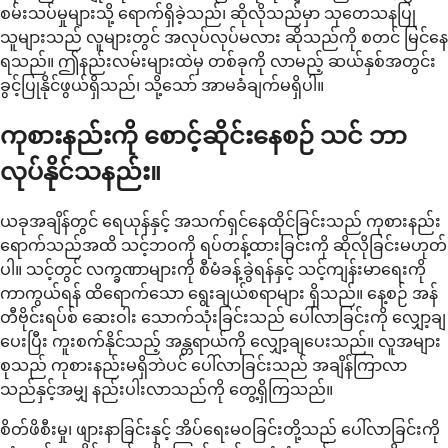
စမ်းသပ်မှုများသို့ ရောက်ရှိခဲ့သည်၊ ဆိုလိုသည်မှာ သုတေသနပြု
သူများသည် လူများတွင် အလုပ်လုပ်မလား ဆိုသည်ကို စတင် မြင်နေ
ရသည်။ ဤနည်းလမ်းများထဲမှ တစ်ခုကို လာမည့် ဆယ်နှစ်အတွင်း
ခွင့်ပြုနိုင်ဖွယ်ရှိသည်၊ သို့သော် အာမခံချက်မရှိပါ။
ကုစားနည်းကို စောင့်ဆိုင်းနေစဉ် သင် ဘာ
လုပ်နိုင်သနည်း။
ယခုအချိန်တွင် ရေယုန်နှင့် အသက်ရှင်နေထိုင်ခြင်းသည် ကုစားနည်း
ရောက်သည်အထိ သင့်ဘဝကို ရပ်တန့်ထားခြင်းကို ဆိုလိုခြင်းမဟုတ်
ပါ။ သင့်တွင် လက္ခဏာများကို စီမံခန့်ခွဲရန်နှင့် သင့်ကျန်းမာရေးကို
ကာကွယ်ရန် ထိရောက်သော ရွေးချယ်စရာများ ရှိသည်။ နေ့စဉ် အန်
တီဗိုင်းရပ်စ် ဆေးဝါး သောက်သုံးခြင်းသည် ပေါ်လာခြင်းကို လျှော့ချ
ပေးပြီး ကူးစက်နိုင်သည့် အန္တရာယ်ကို လျှော့ချပေးသည်။ လူအများ
စုသည် ကုစားနည်းမရှိဘဲပင် ပေါ်လာခြင်းသည် အချိန်ကြာလာ
သည်နှင့်အမျှ နည်းပါးလာသည်ကို တွေ့ရှိကြသည်။
စိတ်ဖိစီးမှု၊ ဖျားနာခြင်းနှင့် အိပ်ရေးမဝခြင်းတို့သည် ပေါ်လာခြင်းကို