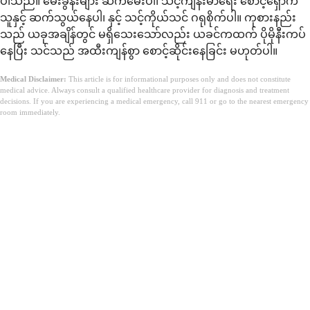
ပါသည်။ မေးခွန်းများ ဆက်မေးပါ၊ သင့်ကျန်းမာရေး စောင့်ရှောက်
သူနှင့် ဆက်သွယ်နေပါ၊ နှင့် သင့်ကိုယ်သင် ဂရုစိုက်ပါ။ ကုစားနည်း
သည် ယခုအချိန်တွင် မရှိသေးသော်လည်း ယခင်ကထက် ပိုမိုနီးကပ်
နေပြီး သင်သည် အထီးကျန်စွာ စောင့်ဆိုင်းနေခြင်း မဟုတ်ပါ။
Medical Disclaimer:
This article is for informational purposes only and does not constitute
medical advice. Always consult a qualified healthcare provider for diagnosis and treatment
decisions. If you are experiencing a medical emergency, call 911 or go to the nearest emergency
room immediately.