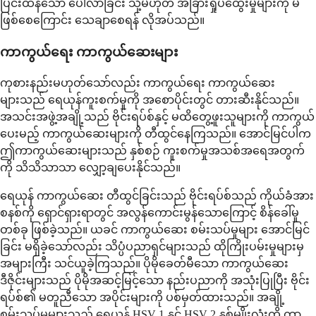
ပြင်းထန်သော ပေါ်လာခြင်း သို့မဟုတ် အခြားရှုပ်ထွေးမှုများကို မ
ဖြစ်စေကြောင်း သေချာစေရန် လိုအပ်သည်။
ကာကွယ်ရေး ကာကွယ်ဆေးများ
ကုစားနည်းမဟုတ်သော်လည်း ကာကွယ်ရေး ကာကွယ်ဆေး
များသည် ရေယုန်ကူးစက်မှုကို အစောပိုင်းတွင် တားဆီးနိုင်သည်။
အသင်းအဖွဲ့အချို့သည် ဗိုင်းရပ်စ်နှင့် မထိတွေ့ဖူးသူများကို ကာကွယ်
ပေးမည့် ကာကွယ်ဆေးများကို တီထွင်နေကြသည်။ အောင်မြင်ပါက
ဤကာကွယ်ဆေးများသည် နှစ်စဉ် ကူးစက်မှုအသစ်အရေအတွက်
ကို သိသိသာသာ လျှော့ချပေးနိုင်သည်။
ရေယုန် ကာကွယ်ဆေး တီထွင်ခြင်းသည် ဗိုင်းရပ်စ်သည် ကိုယ်ခံအား
စနစ်ကို ရှောင်ရှားရာတွင် အလွန်ကောင်းမွန်သောကြောင့် စိန်ခေါ်မှု
တစ်ခု ဖြစ်ခဲ့သည်။ ယခင် ကာကွယ်ဆေး စမ်းသပ်မှုများ အောင်မြင်
ခြင်း မရှိခဲ့သော်လည်း သိပ္ပံပညာရှင်များသည် ထိုကြိုးပမ်းမှုများမှ
အများကြီး သင်ယူခဲ့ကြသည်။ ပိုမိုခေတ်မီသော ကာကွယ်ဆေး
ဒီဇိုင်းများသည် ပိုမိုအဆင့်မြင့်သော နည်းပညာကို အသုံးပြုပြီး ဗိုင်း
ရပ်စ်၏ မတူညီသော အပိုင်းများကို ပစ်မှတ်ထားသည်။ အချို့
စမ်းသပ်မှုများသည် ရေယုန် HSV 1 နှင့် HSV 2 နှစ်မျိုးလုံးကို ကာ