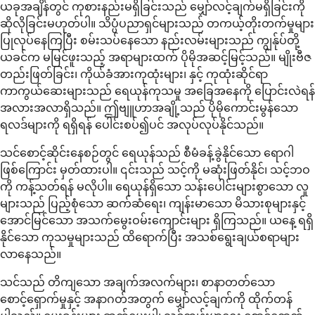
ယခုအချိန်တွင် ကုစားနည်းမရှိခြင်းသည် မျှော်လင့်ချက်မရှိခြင်းကို
ဆိုလိုခြင်းမဟုတ်ပါ။ သိပ္ပံပညာရှင်များသည် တကယ့်တိုးတက်မှုများ
ပြုလုပ်နေကြပြီး စမ်းသပ်နေသော နည်းလမ်းများသည် ကျွန်ုပ်တို့
ယခင်က မမြင်ဖူးသည့် အရာများထက် ပိုမိုအဆင့်မြင့်သည်။ မျိုးဗီဇ
တည်းဖြတ်ခြင်း၊ ကိုယ်ခံအားကုထုံးများ၊ နှင့် ကုထုံးဆိုင်ရာ
ကာကွယ်ဆေးများသည် ရေယုန်ကုသမှု အခြေအနေကို ပြောင်းလဲရန်
အလားအလာရှိသည်။ ဤဗျူဟာအချို့သည် ပိုမိုကောင်းမွန်သော
ရလဒ်များကို ရရှိရန် ပေါင်းစပ်၍ပင် အလုပ်လုပ်နိုင်သည်။
သင်စောင့်ဆိုင်းနေစဉ်တွင် ရေယုန်သည် စီမံခန့်ခွဲနိုင်သော ရောဂါ
ဖြစ်ကြောင်း မှတ်ထားပါ။ ၎င်းသည် သင့်ကို မဆုံးဖြတ်နိုင်၊ သင့်ဘဝ
ကို ကန့်သတ်ရန် မလိုပါ။ ရေယုန်ရှိသော သန်းပေါင်းများစွာသော လူ
များသည် ပြည့်စုံသော ဆက်ဆံရေး၊ ကျန်းမာသော မိသားစုများနှင့်
အောင်မြင်သော အသက်မွေးဝမ်းကျောင်းများ ရှိကြသည်။ ယနေ့ ရရှိ
နိုင်သော ကုသမှုများသည် ထိရောက်ပြီး အသစ်ရွေးချယ်စရာများ
လာနေသည်။
သင်သည် တိကျသော အချက်အလက်များ၊ စာနာတတ်သော
စောင့်ရှောက်မှုနှင့် အနာဂတ်အတွက် မျှော်လင့်ချက်ကို ထိုက်တန်