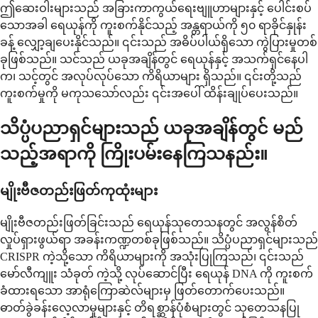
ဤဆေးဝါးများသည် အခြားကာကွယ်ရေးဗျူဟာများနှင့် ပေါင်းစပ်
သောအခါ ရေယုန်ကို ကူးစက်နိုင်သည့် အန္တရာယ်ကို ၅၀ ရာခိုင်နှုန်း
ခန့် လျှော့ချပေးနိုင်သည်။ ၎င်းသည် အဓိပ်ပါယ်ရှိသော ကွဲပြားမှုတစ်
ခုဖြစ်သည်။ သင်သည် ယခုအချိန်တွင် ရေယုန်နှင့် အသက်ရှင်နေပါ
က၊ သင့်တွင် အလုပ်လုပ်သော ကိရိယာများ ရှိသည်။ ၎င်းတို့သည်
ကူးစက်မှုကို မကုသသော်လည်း ၎င်းအပေါ် ထိန်းချုပ်ပေးသည်။
သိပ္ပံပညာရှင်များသည် ယခုအချိန်တွင် မည်
သည့်အရာကို ကြိုးပမ်းနေကြသနည်း။
မျိုးဗီဇတည်းဖြတ်ကုထုံးများ
မျိုးဗီဇတည်းဖြတ်ခြင်းသည် ရေယုန်သုတေသနတွင် အလွန်စိတ်
လှုပ်ရှားဖွယ်ရာ အခန်းကဏ္ဍတစ်ခုဖြစ်သည်။ သိပ္ပံပညာရှင်များသည်
CRISPR ကဲ့သို့သော ကိရိယာများကို အသုံးပြုကြသည်၊ ၎င်းသည်
မော်လီကျူး သံခုတ် ကဲ့သို့ လုပ်ဆောင်ပြီး ရေယုန် DNA ကို ကူးစက်
ခံထားရသော အာရုံကြောဆဲလ်များမှ ဖြတ်တောက်ပေးသည်။
ဓာတ်ခွဲခန်းလေ့လာမှုများနှင့် တိရစ္ဆာန်ပုံစံများတွင် သုတေသနပြု