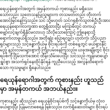
ရေယုန်ရောဂါအတွက် အမှန်တကယ် ကုစားနည်း မရှိသေး
သော်လည်း သုတေသနပြုသူများက တသမတ်တည်း တိုးတက်
အောင်မြင်နေကြသည်။ သင် သို့မဟုတ် သင်ဂရုစိုက်သူတစ်ဦးဦးအား
ရေယုန်ရောဂါလက္ခဏာ တွေ့ရှိထားပြီး မကြာမီတွင် တကယ့်
မျှော်လင့်ချက်ရှိနိုင်မလားဟု သိလိုသောကြောင့် ဤနေရာသို့
ရောက်လာဖွယ်ရှိသည်။ အတိုချုံး ပြောရလျှင်၊ ဟုတ်ကဲ့၊ သိပ္ပံပညာ
ရှင်များသည် သင့်ခန္ဓာကိုယ်မှ ဗိုင်းရပ်စ်ကို တစ်နေ့တွင် ဖယ်ရှားနိုင်
မည့် နည်းလမ်းများစွာကို ကြိုးပမ်းနေကြသည်။ ယခုအချိန်တွင် ဗိုင်း
ရပ်စ်ကို ငြိမ်သက်အောင် ထိန်းသိမ်းပေးပြီး သင်သည် ကျန်းမာပျော်
ရွှင်စွာ အသက်ရှင်နေထိုင်နိုင်ရန် ကူညီပေးသည့် အလွန်ထိရောက်
သော ကုသမှုများ ရှိနေပါသည်။
ရေယုန်ရောဂါအတွက် ကုစားနည်း ဟူသည်
မှာ အမှန်တကယ် အဘယ်နည်း။
ကုစားနည်း ဆိုသည်မှာ ရေယုန်ဗိုင်းရပ်စ်ကို သင့်ခန္ဓာကိုယ်မှ လုံးဝ
ဖယ်ရှားပြီး ပြန်မလာစေရန် ဖြစ်သည်။ လက်ရှိဆေးဝါးများ ဗိုင်းရပ်