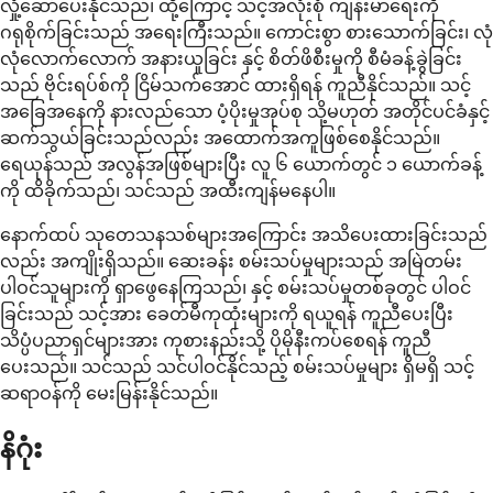
လှုံ့ဆော်ပေးနိုင်သည်၊ ထို့ကြောင့် သင့်အလုံးစုံ ကျန်းမာရေးကို
ဂရုစိုက်ခြင်းသည် အရေးကြီးသည်။ ကောင်းစွာ စားသောက်ခြင်း၊ လုံ
လုံလောက်လောက် အနားယူခြင်း နှင့် စိတ်ဖိစီးမှုကို စီမံခန့်ခွဲခြင်း
သည် ဗိုင်းရပ်စ်ကို ငြိမ်သက်အောင် ထားရှိရန် ကူညီနိုင်သည်။ သင့်
အခြေအနေကို နားလည်သော ပံ့ပိုးမှုအုပ်စု သို့မဟုတ် အတိုင်ပင်ခံနှင့်
ဆက်သွယ်ခြင်းသည်လည်း အထောက်အကူဖြစ်စေနိုင်သည်။
ရေယုန်သည် အလွန်အဖြစ်များပြီး လူ ၆ ယောက်တွင် ၁ ယောက်ခန့်
ကို ထိခိုက်သည်၊ သင်သည် အထီးကျန်မနေပါ။
နောက်ထပ် သုတေသနသစ်များအကြောင်း အသိပေးထားခြင်းသည်
လည်း အကျိုးရှိသည်။ ဆေးခန်း စမ်းသပ်မှုများသည် အမြဲတမ်း
ပါဝင်သူများကို ရှာဖွေနေကြသည်၊ နှင့် စမ်းသပ်မှုတစ်ခုတွင် ပါဝင်
ခြင်းသည် သင့်အား ခေတ်မီကုထုံးများကို ရယူရန် ကူညီပေးပြီး
သိပ္ပံပညာရှင်များအား ကုစားနည်းသို့ ပိုမိုနီးကပ်စေရန် ကူညီ
ပေးသည်။ သင်သည် သင်ပါဝင်နိုင်သည့် စမ်းသပ်မှုများ ရှိမရှိ သင့်
ဆရာဝန်ကို မေးမြန်းနိုင်သည်။
နိဂုံး