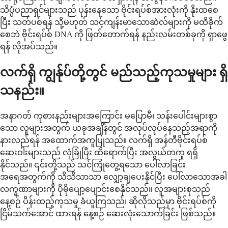
သိပ္ပံပညာရှင်များသည် ပုန်းနေသော ဗိုင်းရပ်စ်အားလုံးကို နိုးထစေ
ပြီး သတ်ပစ်ရန် သို့မဟုတ် သင့်ကျန်းမာသောဆဲလ်များကို မထိခိုက်
စေဘဲ ဗိုင်းရပ်စ် DNA ကို ဖြတ်တောက်ရန် နည်းလမ်းတစ်ခုကို ရှာဖွေ
ရန် လိုအပ်သည်။
လက်ရှိ ကျွန်ုပ်တို့တွင် မည်သည့်ကုသမှုများ ရှိ
သနည်း။
အနာဂတ် ကုစားနည်းများအကြောင်း မပြောမီ၊ သန်းပေါင်းများစွာ
သော လူများအတွက် ယခုအချိန်တွင် အလုပ်လုပ်နေသည့်အရာကို
နားလည်ရန် အထောက်အကူပြုသည်။ လက်ရှိ အန်တီဗိုင်းရပ်စ်
ဆေးဝါးများသည် လုံခြုံပြီး ထိရောက်ပြီး အလွယ်တကူ ရရှိ
နိုင်သည်။ ၎င်းတို့သည် သင်ကြုံတွေ့ရသော ပေါ်လာခြင်း
အရေအတွက်ကို သိသိသာသာ လျှော့ချပေးနိုင်ပြီး ပေါ်လာသောအခါ
လက္ခဏာများကို ပိုမိုပျော့ပျောင်းစေနိုင်သည်။ လူအများစုသည်
နေ့စဉ် ပိန်းထည့်ကုသမှု ခံယူကြသည်၊ ဆိုလိုသည်မှာ ဗိုင်းရပ်စ်ကို
ငြိမ်သက်အောင် ထားရန် နေ့စဉ် ဆေးလုံးသောက်ခြင်း ဖြစ်သည်။