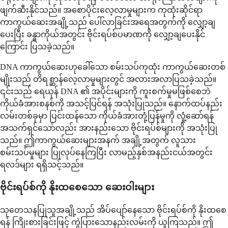
ဖျက်ဆီးနိုင်သည်။ အစောပိုင်းလေ့လာမှုများက ကုထုံးဆိုင်ရာ
ကာကွယ်ဆေးအချို့သည် ပေါ်လာခြင်းအရေအတွက်ကို လျှော့ချ
ပေးပြီး ခန္ဓာကိုယ်အတွင်း ဗိုင်းရပ်စ်ပမာဏကို လျှော့ချပေးနိုင်
ကြောင်း ပြသခဲ့သည်။
DNA ကာကွယ်ဆေးဟုခေါ်သော စမ်းသပ်ကုထုံး ကာကွယ်ဆေးတစ်
မျိုးသည် တိရစ္ဆာန်လေ့လာမှုများတွင် အလားအလာပြသခဲ့သည်။
၎င်းသည် ရေယုန် DNA ၏ အပိုင်းများကို ကူးစက်မှုမဖြစ်စေဘဲ
ကိုယ်ခံအားစနစ်ကို အသင့်ပြင်ရန် အသုံးပြုသည်။ နောက်ထပ်နည်း
လမ်းတစ်ခုမှာ ပြင်းထန်သော ကိုယ်ခံအားတုံ့ပြန်မှုကို လှုံ့ဆော်ရန်
အသက်ရှင်သော်လည်း အားနည်းသော ဗိုင်းရပ်စ်များကို အသုံးပြု
သည်။ ဤကာကွယ်ဆေးများအနက် အချို့အတွက် လူသား
စမ်းသပ်မှုများ ပြုလုပ်နေကြပြီး လာမည့်နှစ်အနည်းငယ်အတွင်း
ရလဒ်များ ရရှိသင့်သည်။
ဗိုင်းရပ်စ်ကို နိုးထစေသော ဆေးဝါးများ
သုတေသနပြုသူအချို့သည် အိပ်ပျော်နေသော ဗိုင်းရပ်စ်ကို နိုးထစေ
ရန် ကြိုးစားခြင်းဖြင့် ကွဲပြားသောနည်းလမ်းကို ယူကြသည်။ ဤ