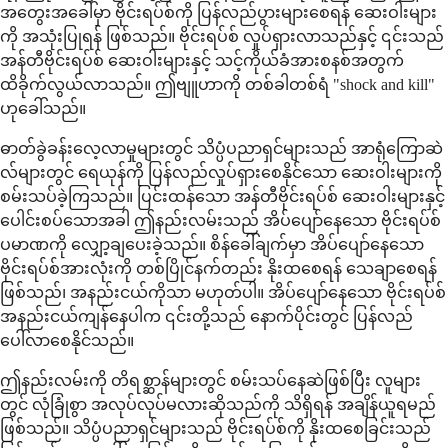
အတွေးအခေါ်မှာ ဗိုင်းရပ်စ်ကို ပြန်လည်ပွားများစေရန် ဆေးဝါးများ
ကို အသုံးပြုရန် ဖြစ်သည်။ ဗိုင်းရပ်စ် လှုပ်ရှားလာသည်နှင့် ၎င်းသည်
အန်တီဗိုင်းရပ်စ် ဆေးဝါးများနှင့် သင့်ကိုယ်ခံအားစနစ်အတွက်
ထိခိုက်လွယ်လာသည်။ ဤဗျူဟာကို တစ်ခါတစ်ရံ "shock and kill"
ဟုခေါ်သည်။
ဓာတ်ခွဲခန်းလေ့လာမှုများတွင် သိပ္ပံပညာရှင်များသည် အာရုံကြောဆဲ
လ်များတွင် ရေယုန်ကို ပြန်လည်လှုပ်ရှားစေနိုင်သော ဆေးဝါးများကို
စမ်းသပ်ခဲ့ကြသည်။ ပြင်းထန်သော အန်တီဗိုင်းရပ်စ် ဆေးဝါးများနှင့်
ပေါင်းစပ်သောအခါ ဤနည်းလမ်းသည် အိပ်ပျော်နေသော ဗိုင်းရပ်စ်
ပမာဏကို လျှော့ချပေးခဲ့သည်။ စိန်ခေါ်ချက်မှာ အိပ်ပျော်နေသော
ဗိုင်းရပ်စ်အားလုံးကို တစ်ပြိုင်နက်တည်း နိုးထစေရန် သေချာစေရန်
ဖြစ်သည်၊ အနည်းငယ်ကိုသာ မဟုတ်ပါ။ အိပ်ပျော်နေသော ဗိုင်းရပ်စ်
အနည်းငယ်ကျန်နေပါက ၎င်းတို့သည် နောက်ပိုင်းတွင် ပြန်လည်
ပေါ်လာစေနိုင်သည်။
ဤနည်းလမ်းကို တိရစ္ဆာန်များတွင် စမ်းသပ်နေဆဲဖြစ်ပြီး လူများ
တွင် လုံခြုံစွာ အလုပ်လုပ်မလားဆိုသည်ကို သိရှိရန် အချိန်ယူရမည်
ဖြစ်သည်။ သိပ္ပံပညာရှင်များသည် ဗိုင်းရပ်စ်ကို နိုးထစေခြင်းသည်