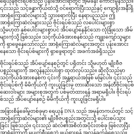
ရေယုန်ဗိုင်းရပ်စ်သည် ပုန်းအောင်းရာတွင် အံ့မခန်း ကောင်းမွန်သည်။
၎င်းသည် သင့်ခန္ဓာကိုယ်ထဲသို့ ဝင်ရောက်ပြီးသည်နှင့် ကျောရိုးအနီးရှိ
အာရုံကြောဆဲလ်များသို့ သွားရောက်ပြီး နေရာယူသည်။ ဤ
အာရုံကြောဆဲလ်များသည် ဗိုင်းရပ်စ်သည် လပေါင်းများစွာ
သို့မဟုတ် နှစ်ပေါင်းများစွာပင် အိပ်ပျော်နေနိုင်သော လုံခြုံသော အိမ်
များကဲ့သို့ ဖြစ်သည်။ သင့်ကိုယ်ခံအားစနစ်သည် ကျူးကျော်သူများ
ကို ရှာဖွေနေသော်လည်း အာရုံကြောဆဲလ်များအတွင်း ပုန်းအောင်း
နေသော ဗိုင်းရပ်စ်များကို ရှာဖွေရာတွင် အခက်အခဲရှိသည်။
ဗိုင်းရပ်စ်သည် အိပ်ပျော်နေစဉ်တွင် ပရိုတင်း သို့မဟုတ် မျိုးဗီဇ
ပစ္စည်းများကို အလွန်နည်းပါးစွာ ထုတ်လုပ်သည်။ ဆိုလိုသည်မှာ
သင့်ကိုယ်ခံအားစနစ်က ၎င်းကို အန္တရာယ်အဖြစ် မမြင်ပါ။ ၎င်းသည်
ဗိုင်းရပ်စ်ကို မိမိကိုယ်ကို ကူးယူခြင်းမှ တားဆီးသော အန်တီဗိုင်းရပ်စ်
ဆေးဝါးများ အများစုအတွက် ပစ်မှတ်ထားရန် အရာမရှိပါ။ ဗိုင်းရပ်
စ်သည် အိပ်ပျော်နေစဉ် မိမိကိုယ်ကို ကူးယူခြင်းမရှိပါ။
အခြားစိန်ခေါ်မှုတစ်ခုမှာ ရေယုန် DNA သည် အမှန်တကယ်တွင် သင့်
အာရုံကြောဆဲလ်များ၏ မျိုးဗီဇပစ္စည်းအတွင်းသို့ ပေါင်းစပ်သွား
ခြင်း ဖြစ်သည်။ ၎င်းသည် ဆဲလ်၏အစိတ်အပိုင်းတစ်ခု ဖြစ်လာပြီး
အာရုံကြောကို မပျက်စီးစေဘဲ ဖယ်ရှားရန် အလွန်ခက်ခဲစေသည်။