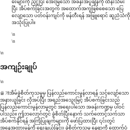
မီးများကို ညှို့ပြီး အေးမြသော အခန်းအပူချိန်ကို ထိန်းသိမ်း
ပြီး အိပ်စက်ခြင်းအတွက် အထောက်အကူဖြစ်စေသော ပြေ
လျော့သော ပတ်ဝန်းကျင်ကို ဖန်တီးရန် အဖြူရောင် ဆူညံသံကို
အသုံးပြုပါ။
\n
\n
\n
အကျဉ်းချုပ်
\n
쓸개အိမ်ခွဲစိတ်ကုသမှုမှ ပြန်လည်ကောင်းမွန်လာရန် သင့်လျော်သော
အနားယူခြင်း လိုအပ်ပြီး အရည်အသွေးမြင့် အိပ်စက်ခြင်းသည်
ပြန်လည်ကောင်းမွန်လာမှုတွင် အရေးပါသော အခန်းကဏ္ဍမှ ပါဝင်
ပါသည်။ ဤဘလော့ဂ်တွင် ခွဲစိတ်ပြီးနောက် သက်တောင့်သက်သာ
အိပ်စက်နိုင်ရန် အကြံပြုချက်များကို ဖော်ပြထားပြီး ၎င်းတွင်
အနေအထားမှန်ကို ရွေးချယ်ခြင်း၊ ခွဲစိတ်ကုသမှု နေရာကို ထောက်ပံ့