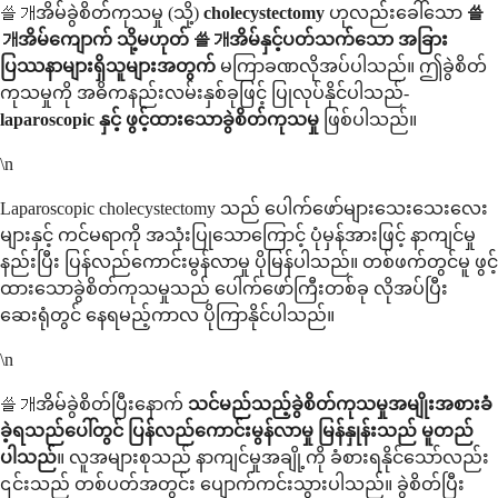
쓸개အိမ်ခွဲစိတ်ကုသမှု (သို့)
cholecystectomy
ဟုလည်းခေါ်သော
쓸
개အိမ်ကျောက် သို့မဟုတ် 쓸개အိမ်နှင့်ပတ်သက်သော အခြား
ပြဿနာများရှိသူများအတွက်
မကြာခဏလိုအပ်ပါသည်။ ဤခွဲစိတ်
ကုသမှုကို အဓိကနည်းလမ်းနှစ်ခုဖြင့် ပြုလုပ်နိုင်ပါသည်-
laparoscopic နှင့် ဖွင့်ထားသောခွဲစိတ်ကုသမှု
ဖြစ်ပါသည်။
\n
Laparoscopic cholecystectomy သည် ပေါက်ဖော်များသေးသေးလေး
များနှင့် ကင်မရာကို အသုံးပြုသောကြောင့် ပုံမှန်အားဖြင့် နာကျင်မှု
နည်းပြီး ပြန်လည်ကောင်းမွန်လာမှု ပိုမြန်ပါသည်။ တစ်ဖက်တွင်မူ ဖွင့်
ထားသောခွဲစိတ်ကုသမှုသည် ပေါက်ဖော်ကြီးတစ်ခု လိုအပ်ပြီး
ဆေးရုံတွင် နေရမည့်ကာလ ပိုကြာနိုင်ပါသည်။
\n
쓸개အိမ်ခွဲစိတ်ပြီးနောက်
သင်မည်သည့်ခွဲစိတ်ကုသမှုအမျိုးအစားခံ
ခဲ့ရသည်ပေါ်တွင် ပြန်လည်ကောင်းမွန်လာမှု မြန်နှုန်းသည် မူတည်
ပါသည်
။ လူအများစုသည် နာကျင်မှုအချို့ကို ခံစားရနိုင်သော်လည်း
၎င်းသည် တစ်ပတ်အတွင်း ပျောက်ကင်းသွားပါသည်။ ခွဲစိတ်ပြီး