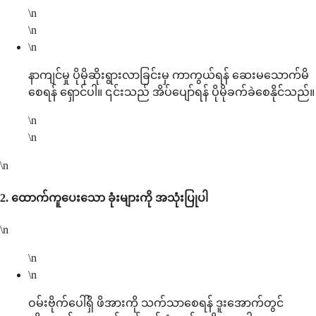
\n
\n
\n
နာကျင်မှု ပိုမိုဆိုးရွားလာခြင်းမှ ကာကွယ်ရန် ဆေးမသောက်မိ
စေရန် ရှောင်ပါ။ ၎င်းသည် အိပ်ပျော်ရန် ပိုမိုခက်ခဲစေနိုင်သည်။
\n
\n
\n
2.
ထောက်ကူပေးသော ခုံးများကို အသုံးပြုပါ
\n
\n
\n
ဝမ်းဗိုက်ပေါ်ရှိ ဖိအားကို သက်သာစေရန် ဒူးအောက်တွင်