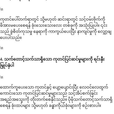
\n
ကုတင်ပေါ်တက်ရာတွင် သို့မဟုတ် ဆင်းရာတွင် သင့်ဝမ်းဗိုက်ကို
ဖိအားမပေးစေရန် ခုံးသေးသေးလေး တစ်ခုကို အသုံးပြုပါ။ ၎င်း
သည် ခွဲစိတ်ကုသမှု နေရာကို ကာကွယ်ပေးပြီး နာကျင်မှုကို လျှော့ချ
ပေးပါသည်။
\n
4.
သက်တောင့်သက်သာရှိသော ကုတင်ပြင်ဆင်မှုများကို ရင်းနှီး
မြှုပ်နှံပါ
\n
ထောက်ကူပေးသော ကုတင်နှင့် ပျော့ပျောင်းပြီး လေဝင်လေထွက်
ကောင်းသော ကုတင်ပြင်ဆင်မှုများသည် သင့်အိပ်စက်ခြင်း
အရည်အသွေးကို တိုးတက်စေနိုင်သည်။ ပိုမိုသက်တောင့်သက်သာရှိ
စေရန် ခုံးထပ်များ သို့မဟုတ် ခန္ဓာကိုယ်ခုံးများကို စဉ်းစားပါ။