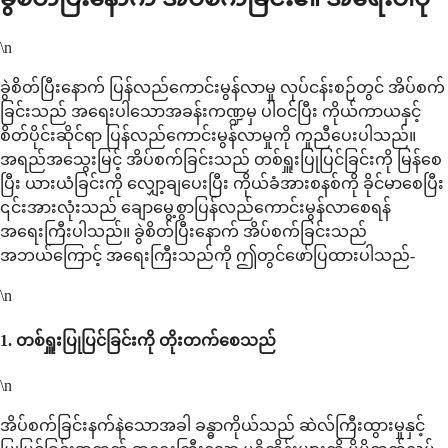
\n
ခွဲစိတ်ပြီးနောက် ပြန်လည်ကောင်းမွန်လာမှု လုပ်ငန်းစဉ်တွင် အိပ်စက်
ခြင်းသည် အရေးပါသောအခန်းကဏ္ဍမှ ပါဝင်ပြီး ကိုယ်ကာယနှင့်
စိတ်ပိုင်းဆိုင်ရာ ပြန်လည်ကောင်းမွန်လာမှုကို ကူညီပေးပါသည်။
အရည်အသွေးမြင့် အိပ်စက်ခြင်းသည် တစ်ရှူးပြုပြင်ခြင်းကို မြန်စေ
ပြီး ယားယံခြင်းကို လျှော့ချပေးပြီး ကိုယ်ခံအားစနစ်ကို ခိုင်မာစေပြီး
၎င်းအားလုံးသည် ချောမွေ့စွာပြန်လည်ကောင်းမွန်လာစေရန်
အရေးကြီးပါသည်။ ခွဲစိတ်ပြီးနောက် အိပ်စက်ခြင်းသည်
အဘယ်ကြောင့် အရေးကြီးသည်ကို ဤတွင်ဖော်ပြထားပါသည်-
\n
1.
တစ်ရှူးပြုပြင်ခြင်းကို တိုးတက်စေသည်
\n
အိပ်စက်ခြင်းနက်နဲသောအခါ ခန္ဓာကိုယ်သည် ဆဲလ်ကြီးထွားမှုနှင့်