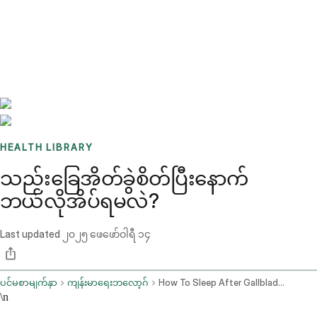
Benchmarks
Stories
FAQ
Sign up / Log in
HEALTH LIBRARY
သည်းခြေအိတ်ခွဲစိတ်ပြီးနောက်
ဘယ်လိုအိပ်ရမလဲ?
Last updated
၂၀၂၅ ဖေဖော်ဝါရီ ၁၄
ပင်မစာမျက်နှာ
ကျန်းမာရေးဘလော့ဂ်
How To Sleep After Gallbladder Surgery
\n