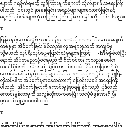
နောက် ဂရုစိုက်ရမည့် ညွှန်ကြားချက်များကို လိုက်နာရန် အရေးကြီး
ပါသည်။ ၎င်းတွင် နားနေခြင်း၊ အရည်များများသောက်ခြင်းနှင့်
နေ့စဉ်လုပ်ငန်းများကို တဖြည်းဖြည်းပြန်လုပ်ခြင်းတို့ ပါဝင်ပါသည်။
\n
ပြန်လည်ကောင်းမွန်လာစဉ် စဉ်းစားရမည့် အရေးကြီးသောအချက်
တစ်ခုမှာ အိပ်စက်ခြင်းဖြစ်သည်။ လူအများစုသည် နာကျင်မှု
သို့မဟုတ် လုပ်ရိုးလုပ်စဉ်ပြောင်းလဲမှုများကြောင့် 쓸개အိမ်ခွဲစိတ်ပြီး
နောက် အိပ်ရာမည်သို့ဝင်ရမည်ကို စိတ်ဝင်စားကြသည်။ ခေါင်း
အပေါ်ပိုင်းကို ခုံးများဖြင့် မြှင့်ထားခြင်းသည် အိပ်စက်ခြင်းကို ပို
ကောင်းစေနိုင်သည်။ သင့်ခန္ဓာကိုယ်ခံစားရသည့်အတိုင်း ဂရုပြုပြီး
လိုအပ်ပါက အိပ်စက်မှုအနေအထားကို ပြောင်းလဲရန် အရေးကြီး
ပါသည်။ အိပ်စက်ခြင်းကို ကောင်းမွန်စွာရရှိခြင်းသည် ပြန်လည်
ကောင်းမွန်လာမှုကို အလွန်တိုးတက်စေပြီး သင်ပိုမိုခွန်အားရှိပြီး
စွမ်းအင်ပြည့်ဝစေပါသည်။
\n
ခွဲစိတ်ပြီးနောက် အိပ်စက်ခြင်း၏ အရေးပါပုံ