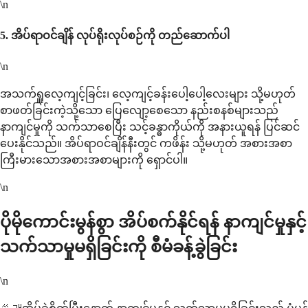
\n
5.
အိပ်ရာဝင်ချိန် လုပ်ရိုးလုပ်စဉ်ကို တည်ဆောက်ပါ
\n
အသက်ရှူလေ့ကျင့်ခြင်း၊ လေ့ကျင့်ခန်းပေါ့ပေါ့လေးများ သို့မဟုတ်
စာဖတ်ခြင်းကဲ့သို့သော ပြေလျော့စေသော နည်းစနစ်များသည်
နာကျင်မှုကို သက်သာစေပြီး သင့်ခန္ဓာကိုယ်ကို အနားယူရန် ပြင်ဆင်
ပေးနိုင်သည်။ အိပ်ရာဝင်ချိန်နီးတွင် ကဖိန်း သို့မဟုတ် အစားအစာ
ကြီးမားသောအစားအစာများကို ရှောင်ပါ။
\n
ပိုမိုကောင်းမွန်စွာ အိပ်စက်နိုင်ရန် နာကျင်မှုနှင့်
သက်သာမှုမရှိခြင်းကို စီမံခန့်ခွဲခြင်း
\n