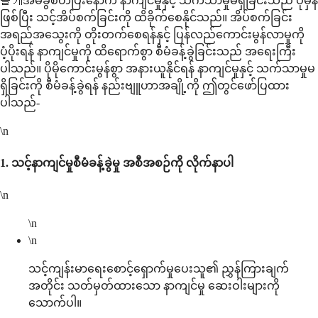
쓸개အိမ်ခွဲစိတ်ပြီးနောက် နာကျင်မှုနှင့် သက်သာမှုမရှိခြင်းသည် ပုံမှန်
ဖြစ်ပြီး သင့်အိပ်စက်ခြင်းကို ထိခိုက်စေနိုင်သည်။ အိပ်စက်ခြင်း
အရည်အသွေးကို တိုးတက်စေရန်နှင့် ပြန်လည်ကောင်းမွန်လာမှုကို
ပံ့ပိုးရန် နာကျင်မှုကို ထိရောက်စွာ စီမံခန့်ခွဲခြင်းသည် အရေးကြီး
ပါသည်။ ပိုမိုကောင်းမွန်စွာ အနားယူနိုင်ရန် နာကျင်မှုနှင့် သက်သာမှုမ
ရှိခြင်းကို စီမံခန့်ခွဲရန် နည်းဗျူဟာအချို့ကို ဤတွင်ဖော်ပြထား
ပါသည်-
\n
1.
သင့်နာကျင်မှုစီမံခန့်ခွဲမှု အစီအစဉ်ကို လိုက်နာပါ
\n
\n
\n
သင့်ကျန်းမာရေးစောင့်ရှောက်မှုပေးသူ၏ ညွှန်ကြားချက်
အတိုင်း သတ်မှတ်ထားသော နာကျင်မှု ဆေးဝါးများကို
သောက်ပါ။