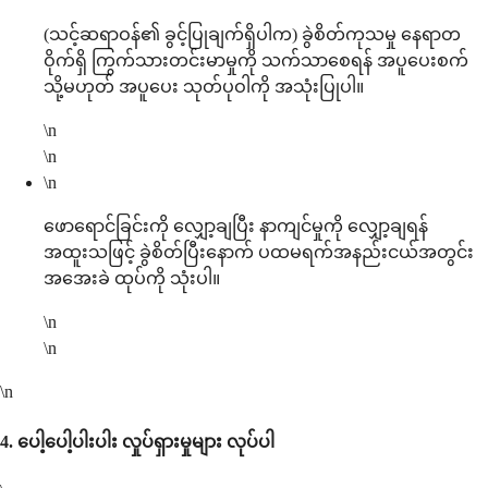
(သင့်ဆရာဝန်၏ ခွင့်ပြုချက်ရှိပါက) ခွဲစိတ်ကုသမှု နေရာတ
ဝိုက်ရှိ ကြွက်သားတင်းမာမှုကို သက်သာစေရန် အပူပေးစက်
သို့မဟုတ် အပူပေး သုတ်ပုဝါကို အသုံးပြုပါ။
\n
\n
\n
ဖောရောင်ခြင်းကို လျှော့ချပြီး နာကျင်မှုကို လျှော့ချရန်
အထူးသဖြင့် ခွဲစိတ်ပြီးနောက် ပထမရက်အနည်းငယ်အတွင်း
အအေးခဲ ထုပ်ကို သုံးပါ။
\n
\n
\n
4.
ပေါ့ပေါ့ပါးပါး လှုပ်ရှားမှုများ လုပ်ပါ