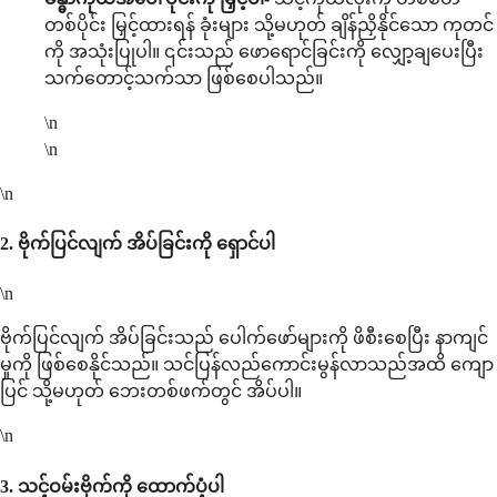
တစ်ပိုင်း မြှင့်ထားရန် ခုံးများ သို့မဟုတ် ချိန်ညှိနိုင်သော ကုတင်
ကို အသုံးပြုပါ။ ၎င်းသည် ဖောရောင်ခြင်းကို လျှော့ချပေးပြီး
သက်တောင့်သက်သာ ဖြစ်စေပါသည်။
\n
\n
\n
2.
ဗိုက်ပြင်လျက် အိပ်ခြင်းကို ရှောင်ပါ
\n
ဗိုက်ပြင်လျက် အိပ်ခြင်းသည် ပေါက်ဖော်များကို ဖိစီးစေပြီး နာကျင်
မှုကို ဖြစ်စေနိုင်သည်။ သင်ပြန်လည်ကောင်းမွန်လာသည်အထိ ကျော
ပြင် သို့မဟုတ် ဘေးတစ်ဖက်တွင် အိပ်ပါ။
\n
3.
သင့်ဝမ်းဗိုက်ကို ထောက်ပံ့ပါ