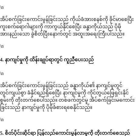
\n
အိပ်စက်ခြင်းကောင်းမွန်ခြင်းသည် ကိုယ်ခံအားစနစ်ကို ခိုင်မာစေပြီး
ကူးစက်ရောဂါများကို ကာကွယ်နိုင်စေပြီး ခန္ဓာကိုယ်သည် ပိုမို
အားနည်းသော ခွဲစိတ်ပြီးနောက်တွင် အထူးအရေးကြီးပါသည်။
\n
4.
နာကျင်မှုကို ထိန်းချုပ်ရာတွင် ကူညီပေးသည်
\n
အိပ်စက်ခြင်းကောင်းမွန်ခြင်းသည် ခန္ဓာကိုယ်၏ နာကျင်မှုတွင်
တွင်ကျယ်စွာ ခံနိုင်ရည်ရှိစေပြီး နာကျင်မှုကို ကိုင်တွယ်ဖြေရှင်းနိုင်
စွမ်းကို တိုးတက်စေပါသည်။ တစ်ဖက်တွင်မူ အိပ်စက်ခြင်းမကောင်း
ခြင်းသည် နာကျင်မှုကို ပိုမိုခံစားရစေနိုင်သည်။
\n
5.
စိတ်ပိုင်းဆိုင်ရာ ပြန်လည်ကောင်းမွန်လာမှုကို တိုးတက်စေသည်