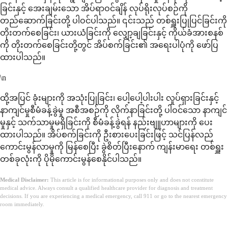
ခြင်းနှင့် အေးချမ်းသော အိပ်ရာဝင်ချိန် လုပ်ရိုးလုပ်စဉ်ကို
တည်ဆောက်ခြင်းတို့ ပါဝင်ပါသည်။ ၎င်းသည် တစ်ရှူးပြုပြင်ခြင်းကို
တိုးတက်စေခြင်း၊ ယားယံခြင်းကို လျှော့ချခြင်းနှင့် ကိုယ်ခံအားစနစ်
ကို တိုးတက်စေခြင်းတို့တွင် အိပ်စက်ခြင်း၏ အရေးပါပုံကို ဖော်ပြ
ထားပါသည်။
\n
ထို့အပြင် ခုံးများကို အသုံးပြုခြင်း၊ ပေါ့ပေါ့ပါးပါး လှုပ်ရှားခြင်းနှင့်
နာကျင်မှုစီမံခန့်ခွဲမှု အစီအစဉ်ကို လိုက်နာခြင်းတို့ ပါဝင်သော နာကျင်
မှုနှင့် သက်သာမှုမရှိခြင်းကို စီမံခန့်ခွဲရန် နည်းဗျူဟာများကို ပေး
ထားပါသည်။ အိပ်စက်ခြင်းကို ဦးစားပေးခြင်းဖြင့် သင်ပြန်လည်
ကောင်းမွန်လာမှုကို မြန်စေပြီး ခွဲစိတ်ပြီးနောက် ကျန်းမာရေး တစ်ရှူး
တစ်ခုလုံးကို ပိုမိုကောင်းမွန်စေနိုင်ပါသည်။
Medical Disclaimer:
This article is for informational purposes only and does not constitute
medical advice. Always consult a qualified healthcare provider for diagnosis and treatment
decisions. If you are experiencing a medical emergency, call 911 or go to the nearest emergency
room immediately.