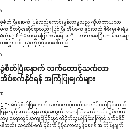
\n
ခွဲစိတ်ပြီးနောက် ပြန်လည်ကောင်းမွန်လာမှုသည် ကိုယ်ကာယသာ
မက စိတ်ပိုင်းဆိုင်ရာလည်း ဖြစ်ပြီး အိပ်စက်ခြင်းသည် ဖိစီးမှု၊ စိုးရိမ်
စိတ်နှင့် စိတ်ခံစားမှု ပြောင်းလဲမှုများကို သက်သာစေပြီး ကျန်းမာရေး
တစ်ရှူးတစ်ခုလုံးကို ပံ့ပိုးပေးပါသည်။
\n
ခွဲစိတ်ပြီးနောက် သက်တောင့်သက်သာ
အိပ်စက်နိုင်ရန် အကြံပြုချက်များ
\n
쓸개အိမ်ခွဲစိတ်ပြီးနောက် သက်တောင့်သက်သာ အိပ်စက်ခြင်းသည်
ပြန်လည်ကောင်းမွန်လာမှုအတွက် အရေးကြီးသော်လည်း ခွဲစိတ်ကု
သမှု နေရာတွင် နာကျင်ခြင်းနှင့် ထိခိုက်လွယ်ခြင်းကြောင့် ခက်ခဲနိုင်
ပါသည်။ သင့်အိပ်စက်ခြင်းကို ပိုမိုကောင်းမွန်စေရန် အကြံပြုချက်