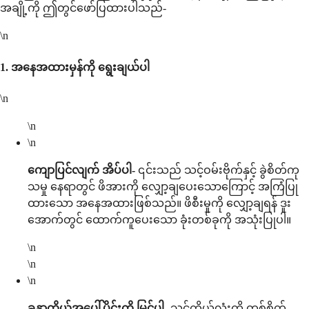
အချို့ကို ဤတွင်ဖော်ပြထားပါသည်-
\n
1.
အနေအထားမှန်ကို ရွေးချယ်ပါ
\n
\n
\n
ကျောပြင်လျက် အိပ်ပါ-
၎င်းသည် သင့်ဝမ်းဗိုက်နှင့် ခွဲစိတ်ကု
သမှု နေရာတွင် ဖိအားကို လျှော့ချပေးသောကြောင့် အကြံပြု
ထားသော အနေအထားဖြစ်သည်။ ဖိစီးမှုကို လျှော့ချရန် ဒူး
အောက်တွင် ထောက်ကူပေးသော ခုံးတစ်ခုကို အသုံးပြုပါ။
\n
\n
\n
ခန္ဓာကိုယ်အပေါ်ပိုင်းကို မြှင့်ပါ-
သင့်ကိုယ်လုံးကို တစ်စိတ်