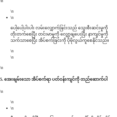
\n
\n
\n
ပေါ့ပေါ့ပါးပါး လမ်းလျှောက်ခြင်းသည် သွေးစီးဆင်းမှုကို
တိုးတက်စေပြီး တင်းမာမှုကို လျှော့ချပေးပြီး နာကျင်မှုကို
သက်သာစေပြီး အိပ်စက်ခြင်းကို ပိုမိုလွယ်ကူစေနိုင်သည်။
\n
\n
\n
5.
အေးချမ်းသော အိပ်စက်ရာ ပတ်ဝန်းကျင်ကို တည်ဆောက်ပါ
\n
\n
\n