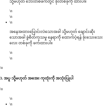
သို့မဟုတ် ဘေးတစ်ဖက်တွင် ခုံးတစ်ခုကို ထားပါ။
\n
\n
\n
အနေအထားပြောင်းလဲသောအခါ သို့မဟုတ် ချောင်းဆိုး
သောအခါ ခွဲစိတ်ကုသမှု နေရာကို ထောက်ပံ့ရန် ခုံးသေးသေး
လေး တစ်ခုကို ဖက်ထားပါ။
\n
\n
\n
3.
အပူ သို့မဟုတ် အအေး ကုထုံးကို အသုံးပြုပါ
\n
\n
\n