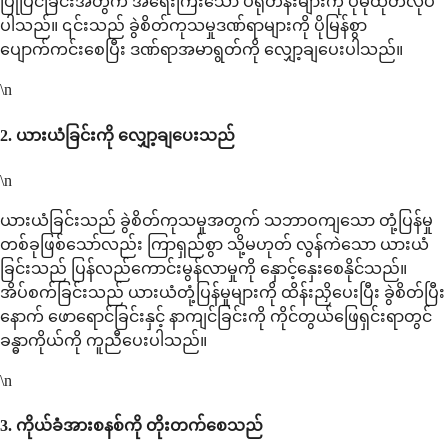
ပြုပြင်ခြင်းအတွက် အရေးကြီးသော ပရိုတိန်းများကို ပိုမိုထုတ်လုပ်
ပါသည်။ ၎င်းသည် ခွဲစိတ်ကုသမှုဒဏ်ရာများကို ပိုမြန်စွာ
ပျောက်ကင်းစေပြီး ဒဏ်ရာအမာရွတ်ကို လျှော့ချပေးပါသည်။
\n
2.
ယားယံခြင်းကို လျှော့ချပေးသည်
\n
ယားယံခြင်းသည် ခွဲစိတ်ကုသမှုအတွက် သဘာဝကျသော တုံ့ပြန်မှု
တစ်ခုဖြစ်သော်လည်း ကြာရှည်စွာ သို့မဟုတ် လွန်ကဲသော ယားယံ
ခြင်းသည် ပြန်လည်ကောင်းမွန်လာမှုကို နှောင့်နှေးစေနိုင်သည်။
အိပ်စက်ခြင်းသည် ယားယံတုံ့ပြန်မှုများကို ထိန်းညှိပေးပြီး ခွဲစိတ်ပြီး
နောက် ဖောရောင်ခြင်းနှင့် နာကျင်ခြင်းကို ကိုင်တွယ်ဖြေရှင်းရာတွင်
ခန္ဓာကိုယ်ကို ကူညီပေးပါသည်။
\n
3.
ကိုယ်ခံအားစနစ်ကို တိုးတက်စေသည်