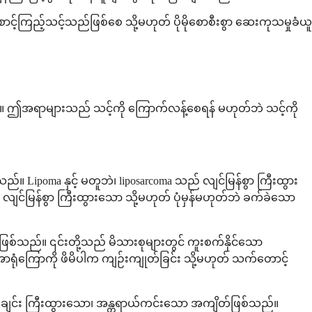
င့်ကြည့်သင့်သည်ဖြစ်စေ သို့မဟုတ် ပိုမိုစောစီးစွာ ဆေးကုသမှုခံယူ
ည်။ ဤအရာများသည် သင့်ကို ကြောက်လန့်စေရန် မဟုတ်ဘဲ သင့်ကို
Lipoma နှင့် မတူဘဲ၊ liposarcoma သည် လျင်မြန်စွာ ကြီးထွား
်း လျင်မြန်စွာ ကြီးထွားသော သို့မဟုတ် ပုံမှန်မဟုတ်ဘဲ ခက်ခဲသော
ြစ်သည်။ ၎င်းတို့သည် မိသားစုများတွင် ကူးစက်နိုင်သော
 အာရုံကြောကို ဖိမိပါက ကျဉ်းကျုတ်ခြင်း သို့မဟုတ် သက်တောင့်
ည်းချင်း ကြီးထွားသော၊ အန္တရာယ်ကင်းသော အကျိတ်ဖြစ်သည်။