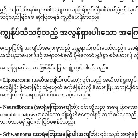
ဤအကြောင်းရင်းများ၏ အများစုသည် ရိုးရှင်းပြီး စီမံခန့်ခွဲရန် လ
သင့်သည်ဖြစ်စေ ဆုံးဖြတ်ရန် ကူညီပေးနိုင်သည်။
ကျွန်ုပ်သိသင့်သည့် အလွန်ရှားပါးသော အကြေ
ကျောပြင်ရှိ အကျိတ်အများစုသည် အန္တရာယ်ကင်းသော်လည်း၊ အာရုံစ
အသိပညာပေးရန်နှင့် အရာတစ်ခုကို ပိုမိုကောင်းမွန်စွာ စစ်ဆေးရန
အလွန်ရှားပါးသော ဖြစ်နိုင်ခြေအချို့တွင် ပါဝင်သည်။
•
Liposarcoma (အဆီအကျိတ်ကင်ဆာ):
၎င်းသည် အဆီတစ်ရှူးတွင် ဖ
လေ့ရှိပြီး ခိုင်မာခြင်း သို့မဟုတ် ခက်ခဲခြင်းကို ခံစားရပြီး နာက
အကျိတ်ကို ဆရာဝန်မှ စစ်ဆေးသင့်ပါသည်။
•
Neurofibroma (အာရုံကြောအကျိတ်):
၎င်းတို့သည် အရေပြားအောက်ရ
neurofibromatosis ဟုခေါ်သော မျိုးရိုးဗီဇရောဂါနှင့် ဆက်စပ်နေသ
သက်သာမရှိခြင်းကို ဖြစ်စေနိုင်သည်။
•
Schwannoma (အာရုံကြောအမြှေးပါးအကျိတ်):
၎င်းသည် အာရုံကြေ