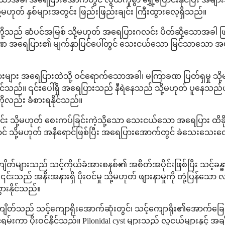
့မဟုတ် နှစ်များအတွင်း ဖြည်းဖြည်းချင်း ကြီးထွားလေ့ရှိသည်။
ို့သည် ဆံပင်အမြစ် သို့မဟုတ် အရေပြားဂလင်း ပိတ်ဆို့သောအခါ ဖြ
 အရေပြား၏ မျက်နှာပြင်ပေါ်တွင် သေးငယ်သော မြင်သာသော အဖွင့်တစ
ျား အရေပြားထဲသို့ ဝင်ရောက်သောအခါ၊ မကြာခဏ ပြတ်ရှမှု သို့မ
 ၎င်းပေါ်ရှိ အရေပြားသည် နီရဲနေသည် သို့မဟုတ် ပူနေသည်ဟု ခံစား
ကိုလည်း ခံစားရနိုင်သည်။
ြင်း သို့မဟုတ် စေးကပ်ခြင်းကဲ့သို့သော သေးငယ်သော အရေပြား ထိခိ
် သို့မဟုတ် အနီရောင်ဖြစ်ပြီး အရေပြားအောက်တွင် ခဲသေးသေးလေး
်များသည် သင့်ကိုယ်ခံအားစနစ်၏ အစိတ်အပိုင်းဖြစ်ပြီး သင့်ခန္ဓာကိ
၊ ၎င်းသည် အနီးအနားရှိ ပိုးဝင်မှု သို့မဟုတ် ဖျားနာမှုကို တုံ့ပ
ားနိုင်သည်။
တ်သည် သင့်ကျောရိုးအောက်ဆုံးတွင်၊ သင့်ကျောရိုး၏အောက်ခြေအန
 ပိုးဝင်နိုင်သည်။ Pilonidal cyst များသည် လူငယ်များနှင့် အချိန