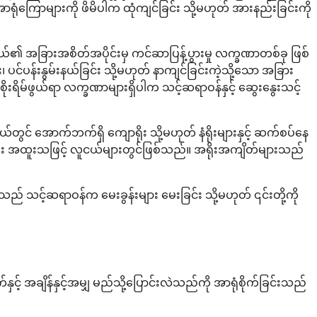
ုံကြောများကို ဖိမိပါက ထုံကျင်ခြင်း သို့မဟုတ် အားနည်းခြင်းကို
်၏ အခြားအစိတ်အပိုင်းမှ ကင်ဆာပြန့်ပွားမှု လက္ခဏာတစ်ခု ဖြစ်
်ပန်းနွမ်းနယ်ခြင်း သို့မဟုတ် နာကျင်ခြင်းကဲ့သို့သော အခြား
းရိမ်ဖွယ်ရာ လက္ခဏာများရှိပါက သင့်ဆရာဝန်နှင့် ဆွေးနွေးသင့်
် အောက်ဘက်ရှိ ကျောရိုး သို့မဟုတ် နံရိုးများနှင့် ဆက်စပ်နေ
ပြီး အထူးသဖြင့် လူငယ်များတွင်ဖြစ်သည်။ အရိုးအကျိတ်များသည်
သည် သင့်ဆရာဝန်က မေးခွန်းများ မေးခြင်း သို့မဟုတ် ၎င်းတို့ကို
် အချိန်နှင့်အမျှ မည်သို့ပြောင်းလဲသည်ကို အာရုံစိုက်ခြင်းသည်