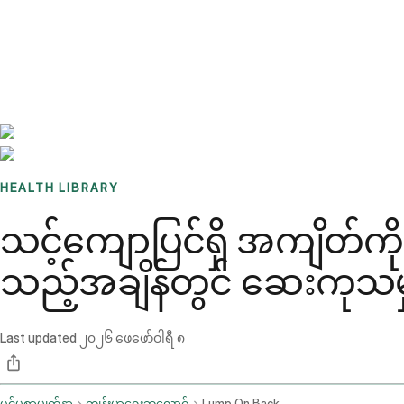
Benchmarks
Stories
FAQ
Sign up / Log in
HEALTH LIBRARY
သင့်ကျောပြင်ရှိ အကျိတ်ကိ
သည့်အချိန်တွင် ဆေးကုသမ
Last updated
၂၀၂၆ ဖေဖော်ဝါရီ ၈
ပင်မစာမျက်နှာ
ကျန်းမာရေးဘလော့ဂ်
Lump On Back