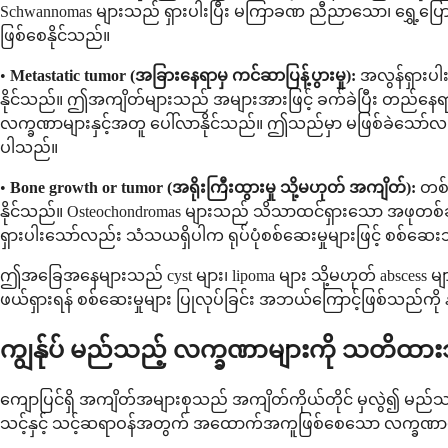
Schwannomas များသည် ရှားပါးပြီး မကြာခဏ ညီညာသော၊ ရွှေ့ပြောင်း
ဖြစ်စေနိုင်သည်။
•
Metastatic tumor (အခြားနေရာမှ ကင်ဆာပြန့်ပွားမှု):
အလွန်ရှားပါ
နိုင်သည်။ ဤအကျိတ်များသည် အများအားဖြင့် ခက်ခဲပြီး တည်နေရာတွင်
လက္ခဏာများနှင့်အတူ ပေါ်လာနိုင်သည်။ ဤသည်မှာ မဖြစ်ခဲသော်လည်း၊
ပါသည်။
•
Bone growth or tumor (အရိုးကြီးထွားမှု သို့မဟုတ် အကျိတ်):
တစ်ခ
နိုင်သည်။ Osteochondromas များသည် သိသာထင်ရှားသော အဖုတစ်ခု
ရှားပါးသော်လည်း သံသယရှိပါက ရုပ်ပုံစစ်ဆေးမှုများဖြင့် စစ်ဆေ
ဤအခြေအနေများသည် cyst များ၊ lipoma များ သို့မဟုတ် abscess များထ
ဖယ်ရှားရန် စစ်ဆေးမှုများ ပြုလုပ်ခြင်း အဘယ်ကြောင့်ဖြစ်သည်
ကျွန်ုပ် မည်သည့် လက္ခဏာများကို သတိထာ
ကျောပြင်ရှိ အကျိတ်အများစုသည် အကျိတ်ကိုယ်တိုင် မှလွဲ၍ မည်သည့်
သင့်နှင့် သင့်ဆရာဝန်အတွက် အထောက်အကူဖြစ်စေသော လက္ခဏာမျာ