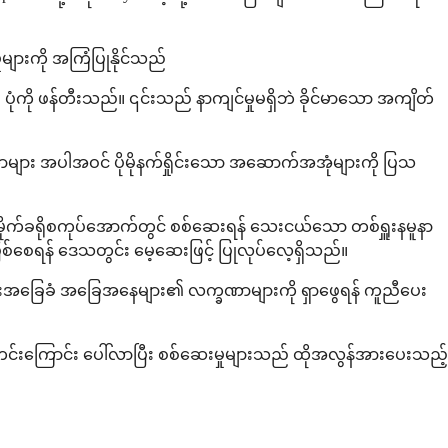
ျားကို အကြံပြုနိုင်သည်
ပုံကို ဖန်တီးသည်။ ၎င်းသည် နာကျင်မှုမရှိဘဲ ခိုင်မာသော အကျိတ်
ာများ အပါအဝင် ပိုမိုနက်ရှိုင်းသော အဆောက်အအုံများကို ပြသ
် မိုက်ခရိုစကုပ်အောက်တွင် စစ်ဆေးရန် သေးငယ်သော တစ်ရှူးနမူနာ
ာဖြစ်စေရန် ဒေသတွင်း မေ့ဆေးဖြင့် ပြုလုပ်လေ့ရှိသည်။
ခြားအခြေခံ အခြေအနေများ၏ လက္ခဏာများကို ရှာဖွေရန် ကူညီပေး
င်းကြောင်း ပေါ်လာပြီး စစ်ဆေးမှုများသည် ထိုအလွန်အားပေးသည့်