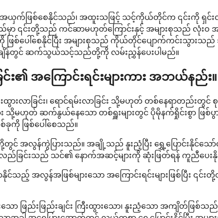
်အယှက်ဖြစ်စေနိုင်သည်၊ အထူးသဖြင့် သင့်ကိုယ်တိုင်က ၎င်းကို ရှင
ာ ၎င်းတို့သည် ကင်ဆာမဟုတ်ကြောင်းနှင့် အများစုသည် လုံးဝ အန
ကို ဖြစ်ပေါ်စေနိုင်ပြီး အများစုသည် ကိုယ်တိုင်ပျောက်ကင်းသွား
ိန်တွင် ဆက်သွယ်သင့်သည်တို့ကို လမ်းညွှန်ပေးပါမည်။
ရခြင်း၏ အကြောင်းရင်းများကား အဘယ်နည်း။
းထွားလာခြင်း၊ ရောင်ရမ်းလာခြင်း သို့မဟုတ် တစ်နေရာတည်းတွင် စု
သို့မဟုတ် ဆက်နွယ်နေသော တစ်ရှူးများတွင် ပိုမိုနက်ရှိုင်းစွာ ဖြစ
ခုကို ဖြစ်ပေါ်စေသည်။
့တွင် အလွန်ကွဲပြားသည်။ အချို့သည် နူးညံ့ပြီး ရွှေ့ပြောင်းနိုင်သေ
ားလည်ခြင်းသည် သင်၏ နောက်အဆင့်များကို ဆုံးဖြတ်ရန် ကူညီပေးနိ
်သည့် အလွန်အဖြစ်များသော အကြောင်းရင်းများဖြစ်ပြီး ၎င်းတို့တစ်ခ
းသော ဖြည်းဖြည်းချင်း ကြီးထွားသော၊ နူးညံ့သော အကျိတ်ဖြစ်သည်။
က်သောအခါ အရေပြားအောက်တွင် လွယ်ကူစွာ ရွှေ့ပြောင်းနိုင်ပြီး အများအ