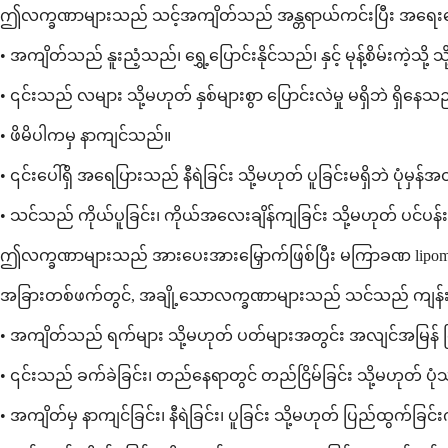
ဤလက္ခဏာများသည် သင့်အကျိတ်သည် အန္တရာယ်ကင်းပြီး အရေးပေ
• အကျိတ်သည် နူးညံ့သည်၊ ရွှေ့ပြောင်းနိုင်သည်၊ နှင့် မုန့်စိမ်းကဲ့သို
• ၎င်းသည် လများ သို့မဟုတ် နှစ်များစွာ ပြောင်းလဲမှု မရှိဘဲ ရှိနေသ
• ဖိမိပါကမှ နာကျင်သည်။
• ၎င်းပေါ်ရှိ အရေပြားသည် နီရဲခြင်း သို့မဟုတ် ပူခြင်းမရှိဘဲ ပုံမှန်
• သင်သည် ကိုယ်ပူခြင်း၊ ကိုယ်အလေးချိန်ကျခြင်း သို့မဟုတ် ပင်ပန်
ဤလက္ခဏာများသည် အားပေးအားမြှောက်ဖြစ်ပြီး မကြာခဏ lipomas သ
အခြားတစ်ဖက်တွင်, အချို့သောလက္ခဏာများသည် သင်သည် ကျန်းမာ
• အကျိတ်သည် ရက်များ သို့မဟုတ် ပတ်များအတွင်း အလျင်အမြန်
• ၎င်းသည် ခက်ခဲခြင်း၊ တည်နေရာတွင် တည်ငြိမ်ခြင်း သို့မဟုတ် ပုံသဏ
• အကျိတ်မှ နာကျင်ခြင်း၊ နီရဲခြင်း၊ ပူခြင်း သို့မဟုတ် ပြည်ထွက်ခြင်