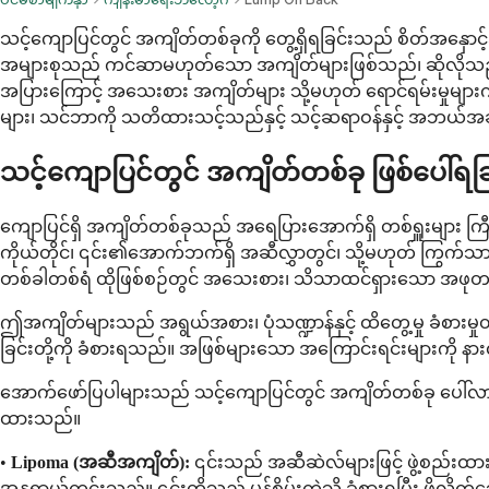
သင့်ကျောပြင်တွင် အကျိတ်တစ်ခုကို တွေ့ရှိရခြင်းသည် စိတ်အနှောင့
အများစုသည် ကင်ဆာမဟုတ်သော အကျိတ်များဖြစ်သည်၊ ဆိုလိုသည်မှ
အပြားကြောင့် အသေးစား အကျိတ်များ သို့မဟုတ် ရောင်ရမ်းမှုများ
များ၊ သင်ဘာကို သတိထားသင့်သည်နှင့် သင့်ဆရာဝန်နှင့် အဘယ်အချ
သင့်ကျောပြင်တွင် အကျိတ်တစ်ခု ဖြစ်ပေါ်
ကျောပြင်ရှိ အကျိတ်တစ်ခုသည် အရေပြားအောက်ရှိ တစ်ရှူးများ ကြီ
ကိုယ်တိုင်၊ ၎င်း၏အောက်ဘက်ရှိ အဆီလွှာတွင်၊ သို့မဟုတ် ကြွက်သား 
တစ်ခါတစ်ရံ ထိုဖြစ်စဉ်တွင် အသေးစား၊ သိသာထင်ရှားသော အဖုတစ်
ဤအကျိတ်များသည် အရွယ်အစား၊ ပုံသဏ္ဍာန်နှင့် ထိတွေ့မှု ခံစားမှုတို
ခြင်းတို့ကို ခံစားရသည်။ အဖြစ်များသော အကြောင်းရင်းများကို န
အောက်ဖော်ပြပါများသည် သင့်ကျောပြင်တွင် အကျိတ်တစ်ခု ပေါ်လာနိုင
ထားသည်။
•
Lipoma (အဆီအကျိတ်):
၎င်းသည် အဆီဆဲလ်များဖြင့် ဖွဲ့စည်းထာ
အန္တရာယ်ကင်းသည်။ ၎င်းတို့သည် မုန့်စိမ်းကဲ့သို့ ခံစားရပြီး ဖိလို