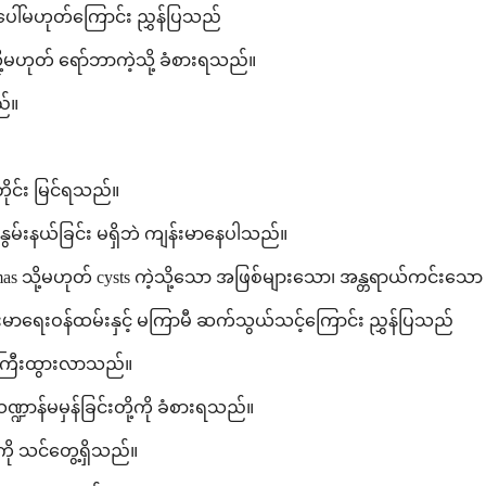
ါ်မဟုတ်ကြောင်း ညွှန်ပြသည်
့ သို့မဟုတ် ရော်ဘာကဲ့သို့ ခံစားရသည်။
ည်။
အတိုင်း မြင်ရသည်။
းနွမ်းနယ်ခြင်း မရှိဘဲ ကျန်းမာနေပါသည်။
ို့မဟုတ် cysts ကဲ့သို့သော အဖြစ်များသော၊ အန္တရာယ်ကင်းသော အ
ရေးဝန်ထမ်းနှင့် မကြာမီ ဆက်သွယ်သင့်ကြောင်း ညွှန်ပြသည်
 ကြီးထွားလာသည်။
္ဍာန်မမှန်ခြင်းတို့ကို ခံစားရသည်။
းကို သင်တွေ့ရှိသည်။