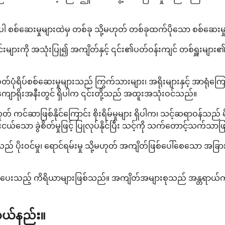
စစ်ဆေးမှုများထဲမှ တစ်ခု သို့မဟုတ် တစ်ခုထက်ပိုသော စစ်ဆေးမှုမ
းများကို အသုံးပြု၍ အကျိတ်နှင့် ၎င်း၏ပတ်ဝန်းကျင် တစ်ရှူးများ၏ 
ံရိပ်စစ်ဆေးမှုများသည် ကြွက်သားများ၊ အရိုးများနှင့် အာရုံကြေ
င့်ကျောရိုးအနီးတွင် ရှိပါက ၎င်းတို့သည် အထူးအသုံးဝင်သည်။
် ကင်ဆာဖြစ်နိုင်ကြောင်း စိုးရိမ်မှုများ ရှိပါက၊ သင့်ဆရာဝန်သည
းငယ်သော ခွဲစိတ်မှုဖြင့် ပြုလုပ်နိုင်ပြီး သင့်ကို သက်တောင့်သက်သ
 ပိုးဝင်မှု၊ ရောင်ရမ်းမှု သို့မဟုတ် အကျိတ်ဖြစ်ပေါ်စေသော အ
ကိုပေးသည့် ကိရိယာများဖြစ်သည်။ အကျိတ်အများစုသည် အန္တရာယ်က
ဘယ်နည်း။