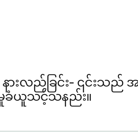
ု နားလည်ခြင်း- ၎င်းသည် အ
ှုခံယူသင့်သနည်း။