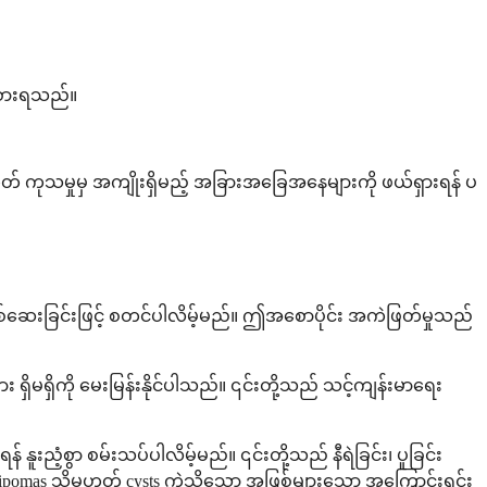
ခံစားရသည်။
တ် ကုသမှုမှ အကျိုးရှိမည့် အခြားအခြေအနေများကို ဖယ်ရှားရန် ပ
စစ်ဆေးခြင်းဖြင့် စတင်ပါလိမ့်မည်။ ဤအစောပိုင်း အကဲဖြတ်မှုသည်
ှိမရှိကို မေးမြန်းနိုင်ပါသည်။ ၎င်းတို့သည် သင့်ကျန်းမာရေး
် နူးညံ့စွာ စမ်းသပ်ပါလိမ့်မည်။ ၎င်းတို့သည် နီရဲခြင်း၊ ပူခြင်း
omas သို့မဟုတ် cysts ကဲ့သို့သော အဖြစ်များသော အကြောင်းရင်း