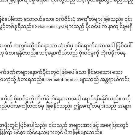
စ်ပေါ်သော သေးငယ်သော၊ စက်ဝိုင်းပုံ အကျိတ်များဖြစ်သည်။ ၎င်း
်ခုရှိသည်။ Sebaceous cyst များသည် ပိုးဝင်ပါက နာကျင်မှုမရှိ
ဟုတ် အတွင်းသို့ဝင်နေသော ဆံပင်မှ ဝင်ရောက်သောအခါ ဖြစ်ပေါ်
ရနိုင်သည်။ သင့်ခန္ဓာကိုယ်သည် ပိုးဝင်မှုကို တိုက်ခိုက်နေ
ုက်ဒဏ်ရာများနောက်ပိုင်းတွင် ဖြစ်ပေါ်သော ခိုင်မာသော၊ သေး
ကဲ့သို့ ခံစားရသည်။ Dermatofibromas များသည် အန္တရာယ်ကင်း
ုယ် ပိုးဝင်မှုကို တိုက်ခိုက်နေသောအခါ ရောင်ရမ်းနိုင်သည်။ သင့်
ြန်သော လည်ပင်းအကျိတ်တစ်ခု ဖြစ်နိုင်သည်။ ဤအကျိတ်များသည် အများ
ီးတွင် ဖြစ်ပေါ်သည်။ ၎င်းသည် အများအားဖြင့် အရေပြားတွင်
်ကြာမြင့်စွာ ထိုင်နေသူများတွင် ပိုအဖြစ်များသည်။