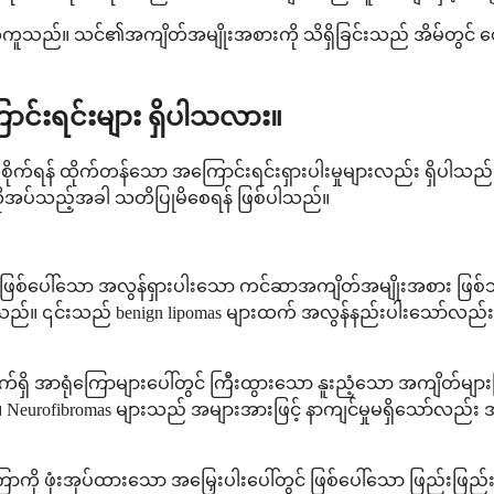
ွယ်ကူသည်။ သင်၏အကျိတ်အမျိုးအစားကို သိရှိခြင်းသည် အိမ်တွင် စော
ာင်းရင်းများ ရှိပါသလား။
ိုက်ရန် ထိုက်တန်သော အကြောင်းရင်းရှားပါးမှုများလည်း ရှိပါသ
် လိုအပ်သည့်အခါ သတိပြုမိစေရန် ဖြစ်ပါသည်။
ြစ်ပေါ်သော အလွန်ရှားပါးသော ကင်ဆာအကျိတ်အမျိုးအစား ဖြစ်သည်။ 
ျင်နိုင်သည်။ ၎င်းသည် benign lipomas များထက် အလွန်နည်းပါးသော်လည
ှိ အာရုံကြောများပေါ်တွင် ကြီးထွားသော နူးညံ့သော အကျိတ်များဖ
ည်။ Neurofibromas များသည် အများအားဖြင့် နာကျင်မှုမရှိသော်လည်း
ာကို ဖုံးအုပ်ထားသော အမြှေးပါးပေါ်တွင် ဖြစ်ပေါ်သော ဖြည်းဖြ