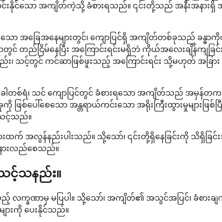
နိုင်သော အကျိတ်ကဲ့သို့ ခံစားရသည်။ ၎င်းတို့သည် အနီးအနားရှိ အာရ
းသော အခြေအနေများတွင်၊ ကျောပြင်ရှိ အကျိတ်တစ်ခုသည် ခန္ဓာကိုယ
 တည်ငြိမ်နေပြီး အကြောင်းရင်းမရှိဘဲ ကိုယ်အလေးချိန်ကျခြင်း၊ ပင
 သင့်တွင် ကင်ဆာဖြစ်ဖူးသည့် အကြောင်းရင်း သို့မဟုတ် အခြား စို
ါတစ်ရံ၊ သင် ကျောပြင်တွင် ခံစားရသော အကျိတ်သည် အမှန်တကယ်တွင
ကို ဖြစ်ပေါ်စေသော အန္တရာယ်ကင်းသော အရိုးကြီးထွားမှုများဖြစ်
းသင့်သည်။
က် အလွန်နည်းပါးသည်။ သို့သော်၊ ၎င်းတို့ရှိနေခြင်းကို သိရှိခြင်း
ကို နားလည်စေသည်။
းသင့်သနည်း။
 လက္ခဏာမှ မပြပါ။ သို့သော်၊ အကျိတ်၏ အသွင်အပြင်၊ ခံစားချက်နှင့
းကို ပေးနိုင်သည်။