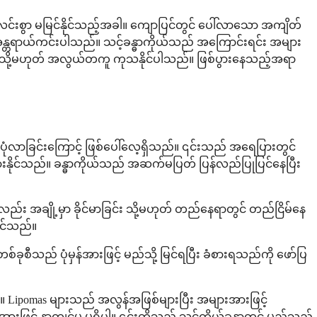
်းလင်းစွာ မမြင်နိုင်သည့်အခါ။ ကျောပြင်တွင် ပေါ်လာသော အကျိတ်
္တရာယ်ကင်းပါသည်။ သင့်ခန္ဓာကိုယ်သည် အကြောင်းရင်း အများ
သည် သို့မဟုတ် အလွယ်တကူ ကုသနိုင်ပါသည်။ ဖြစ်ပွားနေသည့်အရာ
ပုံလာခြင်းကြောင့် ဖြစ်ပေါ်လေ့ရှိသည်။ ၎င်းသည် အရေပြားတွင်
်ပွားနိုင်သည်။ ခန္ဓာကိုယ်သည် အဆက်မပြတ် ပြန်လည်ပြုပြင်နေပြီး
ာ်လည်း အချို့မှာ ခိုင်မာခြင်း သို့မဟုတ် တည်နေရာတွင် တည်ငြိမ်နေ
ုင်သည်။
ုစီသည် ပုံမှန်အားဖြင့် မည်သို့ မြင်ရပြီး ခံစားရသည်ကို ဖော်ပြ
 Lipomas များသည် အလွန်အဖြစ်များပြီး အများအားဖြင့်
ားဖြင့် နာကျင်မှု မရှိပါ။ ၎င်းတို့သည် သင့်ကိုယ်ခန္ဓာတွင် မည်သည့်