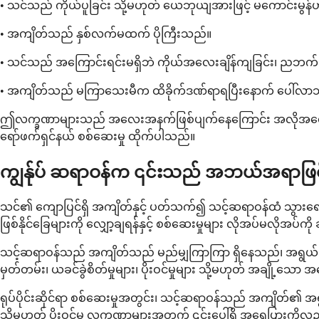
• သင်သည် ကိုယ်ပူခြင်း သို့မဟုတ် ယေဘုယျအားဖြင့် မကောင်းမွန
• အကျိတ်သည် နှစ်လက်မထက် ပိုကြီးသည်။
• သင်သည် အကြောင်းရင်းမရှိဘဲ ကိုယ်အလေးချိန်ကျခြင်း၊ ညဘက် ချွေ
• အကျိတ်သည် မကြာသေးမီက ထိခိုက်ဒဏ်ရာရပြီးနောက် ပေါ်လာသည
ဤလက္ခဏာများသည် အလေးအနက်ဖြစ်ပျက်နေကြောင်း အလိုအလျောက် မဆိုလ
ရော်ဖက်ရှင်နယ် စစ်ဆေးမှု ထိုက်ပါသည်။
ကျွန်ုပ် ဆရာဝန်က ၎င်းသည် အဘယ်အရာဖြစ်ကြေ
သင်၏ ကျောပြင်ရှိ အကျိတ်နှင့် ပတ်သက်၍ သင့်ဆရာဝန်ထံ သွားရောက
ဖြစ်နိုင်ခြေများကို လျှော့ချရန်နှင့် စစ်ဆေးမှုများ လိုအပ်မလိုအပ်
သင့်ဆရာဝန်သည် အကျိတ်သည် မည်မျှကြာကြာ ရှိနေသည်၊ အရွယ်အစား ပြော
မှတ်တမ်း၊ ယခင်ခွဲစိတ်မှုများ၊ ပိုးဝင်မှုများ သို့မဟုတ် အချို့သေ
ရုပ်ပိုင်းဆိုင်ရာ စစ်ဆေးမှုအတွင်း၊ သင့်ဆရာဝန်သည် အကျိတ်၏ အရွယ်အစား
သို့မဟုတ် ပိုးဝင်မှု လက္ခဏာများအတွက် ၎င်းပေါ်ရှိ အရေပြားက