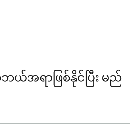
ဘယ်အရာဖြစ်နိုင်ပြီး မည်