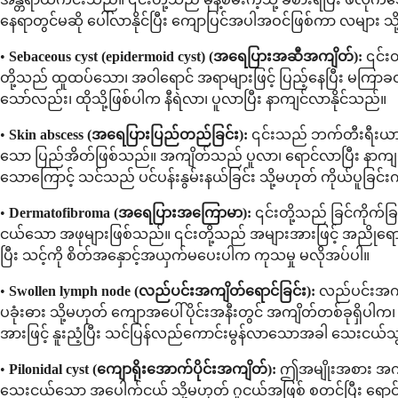
နေရာတွင်မဆို ပေါ်လာနိုင်ပြီး ကျောပြင်အပါအဝင်ဖြစ်ကာ လများ သို
•
Sebaceous cyst (epidermoid cyst) (အရေပြားအဆီအကျိတ်):
၎င်းတ
တို့သည် ထူထပ်သော၊ အဝါရောင် အရာများဖြင့် ပြည့်နေပြီး မကြာခဏ
သော်လည်း၊ ထိုသို့ဖြစ်ပါက နီရဲလာ၊ ပူလာပြီး နာကျင်လာနိုင်သည်။
•
Skin abscess (အရေပြားပြည်တည်ခြင်း):
၎င်းသည် ဘက်တီးရီးယားမ
သော ပြည်အိတ်ဖြစ်သည်။ အကျိတ်သည် ပူလာ၊ ရောင်လာပြီး နာကျင်သည်။
သောကြောင့် သင်သည် ပင်ပန်းနွမ်းနယ်ခြင်း သို့မဟုတ် ကိုယ်ပူခြင်း
•
Dermatofibroma (အရေပြားအကြောမာ):
၎င်းတို့သည် ခြင်ကိုက်ခ
ငယ်သော အဖုများဖြစ်သည်။ ၎င်းတို့သည် အများအားဖြင့် အညိုရောင
ပြီး သင့်ကို စိတ်အနှောင့်အယှက်မပေးပါက ကုသမှု မလိုအပ်ပါ။
•
Swollen lymph node (လည်ပင်းအကျိတ်ရောင်ခြင်း):
လည်ပင်းအကျိတ
ပခုံးဓား သို့မဟုတ် ကျောအပေါ်ပိုင်းအနီးတွင် အကျိတ်တစ်ခုရှိပါက
အားဖြင့် နူးညံ့ပြီး သင်ပြန်လည်ကောင်းမွန်လာသောအခါ သေးငယ်သွ
•
Pilonidal cyst (ကျောရိုးအောက်ပိုင်းအကျိတ်):
ဤအမျိုးအစား အကျိ
သေးငယ်သော အပေါက်ငယ် သို့မဟုတ် ဂူငယ်အဖြစ် စတင်ပြီး ရောင်ရမ်းကာ