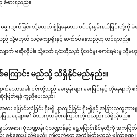
်ဟု ခံစားရသည်။
းထွက်ခြင်း သို့မဟုတ် စွဲမြဲနေသော ပင်ပန်းနွမ်းနယ်ခြင်းတို့ကို 
် သို့မဟုတ် သင့်ကျောရိုးနှင့် ဆက်စပ်နေသည်ဟု ထင်ရသည်။
ိုပါ။ သို့သော် ၎င်းတို့သည် ပိုးဝင်မှု၊ ရောင်ရမ်းမှု သို့မဟု
ာင်း မည်သို့ သိရှိနိုင်မည်နည်း။
်သောအခါ၊ ၎င်းတို့သည် မေးခွန်းများ မေးခြင်းနှင့် ထိုနေရာကို 
ကို ဆုံးဖြတ်ရန် ကူညီပေးသည်။
င်းလဲခြင်း ရှိမရှိ၊ နာကျင်ခြင်း ရှိမရှိနှင့် အခြားလက္ခဏာများ ရ
ာ အခြေအနေများ၏ မိသားစုသမိုင်းကြောင်းတို့ကိုလည်း သိရှိလိုမည်။
၊ ပုံသဏ္ဍာန်၊ ပုံသဏ္ဍာန်နှင့် ရွှေ့ပြောင်းနိုင်မှုတို့ကို အကဲဖြတ်ရန
ိုလည်း စစ်ဆေးပါလိမ့်မည်။ ဤလက်တွေ့ အကဲဖြတ်မှုသည် မကြာခဏ lip