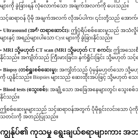
များကို ခွဲခြားရန် လုံလောက်သော အချက်အလက်ကို ပေးသည်။
သင့်ဆရာဝန် ပိုမို အချက်အလက် လိုအပ်ပါက၊ ၎င်းတို့သည် အောက်ပါ 
•
Ultrasound (အల్ထရာဆောင်း):
ဤပုံရိပ်စစ်ဆေးမှုသည် အသံလှိုင်
များနှင့် အရည်များပါသော Cyst များကို ခွဲခြားနိုင်သည်။
•
MRI သို့မဟုတ် CT scan (MRI သို့မဟုတ် CT စကင်):
ဤအသေးစိတ်ပု
နိုင်သည်။ အကျိတ်သည် ကြီးမားခြင်း၊ နက်ရှိုင်းခြင်း သို့မဟုတ် သ
•
Biopsy (တစ်ရှူးစစ်ဆေးမှု):
အကျိတ်သည် ပုံမှန်မဟုတ်သော သို့မဟုတ
ကို ယူနိုင်သည်။ Biopsies များသည် ဆေးထိုးအပ်ဖြင့် သို့မဟုတ် သေ
•
Blood tests (သွေးစစ်):
အချို့သော အခြေအနေများတွင်၊ သွေးစစ်သည်
နိုင်သည်။
ဤစစ်ဆေးမှုများသည် သင့်ဆရာဝန်အတွက် ပိုမိုရှင်းလင်းသော ပုံ
သတင်းကို အတည်ပြုသည်။
ကျွန်ုပ်၏ ကုသမှု ရွေးချယ်စရာများကား အ