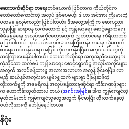
ဆေးဘက်ဆိုင်ရာ စာရေး
တစ်ယောက် ဖြစ်တာက ကိုယ်တိုင်က
တော်တော်ကောင်းတဲ့ အလုပ်ဖြစ်ပေမယ့်၊ ဒါဟာ အင်အားကြီးမားတဲ့
ပထမခြေလှမ်းလည်း ဖြစ်ပါတယ်။ ဒီအတွေ့အကြုံက ဆေးပညာ၊
သူနာပြု၊ ဆရာဝန် လက်ထောက် နှင့် ကျန်းမာရေး စောင့်ရှောက်ရေး
စီမံခန့်ခွဲရေး အလုပ်အကိုင်တွေအတွက် လွှတ်တင်ရေး ကိရိယာတစ်
ခု ဖြစ်ပါတယ်။ နယ်ပယ်အတွင်းမှာ၊ အကြီးတန်း စာရေး သို့မဟုတ်
စာရေး သင်တန်းဆရာ အဖြစ် တိုးတက်နိုင်ပြီး၊ အလုပ်သစ်တွေကို
သင်ကြားပေးနိုင်ပါတယ်။ ဆေးဘက်ဆိုင်ရာ အကူအညီပေးသူများ
ကဲ့သို့သော ဆက်စပ် ကျန်းမာရေး စောင့်ရှောက်မှု အလုပ်အကိုင်များ
အတွက် အလုပ်ခန့်ထားမှု အလားအလာဟာ အလွန် ခိုင်မာပြီး၊ လာ
မည့် ဆယ်နှစ်အတွင်းမှာ ပျမ်းမျှထက် များစွာ ပိုမြန်ဆန်တဲ့
တိုးတက်မှုကို အမေရိကန် အလုပ်ခန့်ထားမှုဆိုင်ရာ ကိန်းဂဏန်းများ
က ဟောကိန်းထုတ်ထားပါတယ် (
အရင်းအမြစ်
)။ ဒါက ကျွမ်းကျင်တဲ့
မှတ်တမ်းတင် ကျွမ်းကျင်သူတွေအတွက် ခိုင်မာပြီး တိုးတက်နေတဲ့
ဝယ်လိုအားကို ဖော်ပြနေပါတယ်။
နိဂုံး