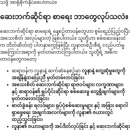
သဖို့ အာရုံစိုက်နိုင်စေပါတယ်။
ဆေးဘက်ဆိုင်ရာ စာရေး ဘာတွေလုပ်သလဲ။
ဆေးဘက်ဆိုင်ရာ စာရေးရဲ့ နေ့စဉ်တာဝန်တွေဟာ စွမ်းရည်ပြည့်ဝပြီး
အသေးစိတ် အလုပ်များတဲ့ ဖြစ်ပါတယ်။ သူတို့ဟာ စစ်ဆေးခန်းထဲ
က တိတ်ဆိတ်တဲ့ ပါတနာတွေဖြစ်ပြီး လူနာတစ်ဦးစီရဲ့ လည်ပတ်မှု
အကြောင်းအရာကို မှတ်တမ်းတင်ကြပါတယ်။ သူတို့ရဲ့ အဓိက
တာဝန်တွေကတော့
ဆရာဝန်က လူနာနဲ့ ဆက်ဆံနေစဉ်မှာ
လူနာနဲ့ တွေ့ဆုံမှုတွေကို
အချိန်နဲ့တပြေးညီ မှတ်တမ်းတင်ခြင်း
။
အသေးစိတ် ဆေးဘက်ဆိုင်ရာ ရာဇဝင်များ၊ လက္ခဏာများ၊
နှင့် ဆရာဝန်၏ ရုပ်ပိုင်းဆိုင်ရာ စစ်ဆေးမှု တွေ့ရှိချက်များကို
မှတ်တမ်းတင်ခြင်း
။
ဓာတ်ခွဲခန်း ရလဒ်များ၊ ရုပ်ပုံစစ်ဆေးမှုများ နှင့် အခြား ရောဂါ
ရှာဖွေရေး အချက်အလက်များကို လူနာ၏ ဇယားတွင်
ထည့်သွင်းခြင်း
။
လူနာ၏ ဇယားများကို အပ်ဒိတ်လုပ်ခြင်း နှင့် ဆေးဘက်ဆိုင်ရာ