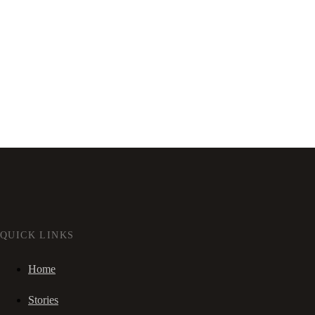
QUICK LINKS
Home
Stories