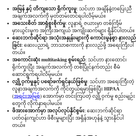
အမြန် နှင့် တိကျသော ရိုက်ကူးမှု
: သင်ဟာ အချိန်နဲ့တပြေးညီ
အချက်အလက်ကို မှတ်တမ်းတင်ရပါလိမ့်မယ်။
အသေးစိတ် အာရုံစူးစိုက်မှု
: လူနာရဲ့ ဇယားမှာ တစ်ကြိမ်
မှားယွင်းမှုက အကြီးအကျယ် အကျိုးဆက်များ ရှိနိုင်ပါတယ်။
ဆေးဘက်ဆိုင်ရာ အသုံးအနှုန်းများကို ကောင်းမွန်စွာ နားလည်
ခြင်း
: ဆေးပညာရဲ့ ဘာသာစကားကို နားလည်ဖို့ အရေးကြီးပါ
တယ်။
အကောင်းဆုံး multitasking စွမ်းရည်
: သင်ဟာ နားထောင်၊
ရိုက်ကူးပြီး အချက်အလက်ကို တစ်ပြိုင်နက်တည်း စီမံ
ဆောင်ရွက်ရပါလိမ့်မယ်။
လျှို့ဝှက်မှုနှင့် ပရော်ဖက်ရှင်နယ်ဖြစ်မှု
: သင်ဟာ အရေးကြီးတဲ့
လူနာအချက်အလက်ကို ကိုင်တွယ်ရမှာဖြစ်ပြီး
HIPAA
(
အရင်းအမြစ်
) အောက်မှာ တင်းကြပ်တဲ့ လျှို့ဝှက်မှု စည်းမျဉ်း
တွေကို လိုက်နာရပါမယ်။
ဖိအားအောက်မှာ အလုပ်လုပ်နိုင်စွမ်း
: ဆေးဘက်ဆိုင်ရာ
ပတ်ဝန်းကျင်ဟာ ဖိစီးမှုများပြီး အရှိန်အဟုန်နဲ့ သွားနိုင်ပါ
တယ်။