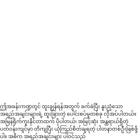
ဤအခန်းကဏ္ဍတွင် ထူးချွန်ရန်အတွက် ခက်ခဲပြီး နူးညံ့သော
အရည်အချင်းများရဲ့ ထူးခြားတဲ့ ပေါင်းစပ်မှုတစ်ခု လိုအပ်ပါတယ်။
အမြန်ရိုက်ကူးနိုင်တာထက် ပိုပါတယ်၊ အမြင့်ဆုံး အန္တရာယ်ရှိတဲ့
ပတ်ဝန်းကျင်မှာ တိကျပြီး ယုံကြည်စိတ်ချရတဲ့ ပါတနာတစ်ဦးဖြစ်ဖို့
ပါ။ အဓိက အရည်အချင်းများ ပါဝင်သည်