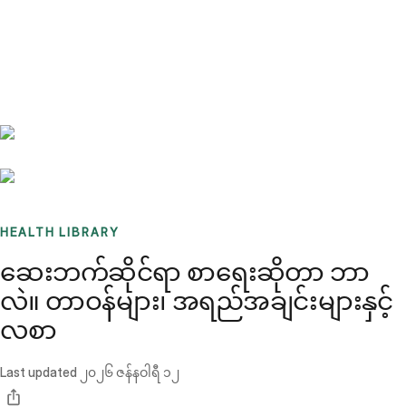
Benchmarks
Stories
FAQ
Sign up / Log in
HEALTH LIBRARY
ဆေးဘက်ဆိုင်ရာ စာရေးဆိုတာ ဘာ
လဲ။ တာဝန်များ၊ အရည်အချင်းများနှင့်
လစာ
Last updated
၂၀၂၆ ဇန်နဝါရီ ၁၂