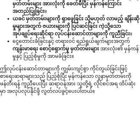
မှတ်တမ်းများ အားလုံးကို ခေတ်မီပြီး မှန်ကန်ကြောင်း
အတည်ပြုခြင်း
။
ယခင် မှတ်တမ်းများကို ရှာဖွေခြင်း သို့မဟုတ် လာမည့် ချိန်းဆို
မှုများအတွက် ဇယားများကို ပြင်ဆင်ခြင်း ကဲ့သို့သော
အုပ်ချုပ်ရေးဆိုင်ရာ လုပ်ငန်းဆောင်တာများကို ကူညီခြင်း
။
ငွေတောင်းခံခြင်းနှင့် တရားဝင် ရည်ရွယ်ချက်များအတွက်
ကျန်းမာရေး စောင့်ရှောက်မှု မှတ်တမ်းများ
အားလုံး၏ မှန်ကန်
မှုနှင့် ပြည့်စုံမှုကို အာမခံခြင်း။
ဤလုပ်ငန်းဆောင်တာများကို ကျွမ်းကျင်စွာ ကိုင်တွယ်ခြင်းဖြင့်
စာရေးဆရာများသည် ပြည့်စုံပြီး မှန်ကန်သော လူနာမှတ်တမ်းကို
ဖန်တီးရန် ကူညီပေးပြီး ဆရာဝန်အား သူတို့ရဲ့ လိုင်စင်အရ ထိပ်ဆုံး
မှာ အလုပ်လုပ်နိုင်ဖို့ လွတ်လပ်ခွင့်ပေးပါတယ်။