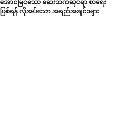
အောင်မြင်သော ဆေးဘက်ဆိုင်ရာ စာရေး
ဖြစ်ရန် လိုအပ်သော အရည်အချင်းများ