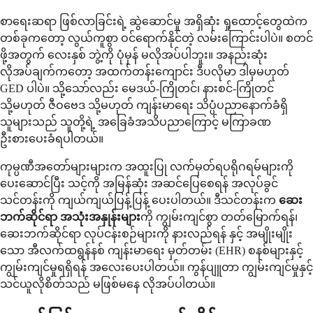
စာရေးဆရာ ဖြစ်လာခြင်းရဲ့ ဆွဲဆောင်မှု အရှိဆုံး ရှုထောင့်တွေထဲက
တစ်ခုကတော့ လွယ်ကူစွာ ဝင်ရောက်နိုင်တဲ့ လမ်းကြောင်းပါပဲ။ စတင်
ဖို့အတွက် လေးနှစ် ဘွဲ့ကို ပုံမှန် မလိုအပ်ပါဘူး။ အနည်းဆုံး
လိုအပ်ချက်ကတော့ အထက်တန်းကျောင်း ဒီပလိုမာ ဒါမှမဟုတ်
GED ပါပဲ။ သို့သော်လည်း မေဒယ်-ကြိုတင်၊ နားစင်-ကြိုတင်
သို့မဟုတ် ဇီဝဗေဒ သို့မဟုတ် ကျန်းမာရေး သိပ္ပံပညာနောက်ခံရှိ
သူများသည် သူတို့ရဲ့ အခြေခံအသိပညာကြောင့် မကြာခဏ
ဦးစားပေးခံရပါတယ်။
ကုမ္ပဏီအတော်များများက အထူးပြု လက်မှတ်ရပရိုဂရမ်များကို
ပေးဆောင်ပြီး သင့်ကို အမြန်ဆုံး အဆင်ပြေစေရန် အလုပ်ခွင်
သင်တန်းကို ကျယ်ကျယ်ပြန့်ပြန့် ပေးပါတယ်။ ဒီသင်တန်းက
ဆေး
ဘက်ဆိုင်ရာ အသုံးအနှုန်းများ
ကို ကျွမ်းကျင်စွာ တတ်မြောက်ရန်၊
ဆေးဘက်ဆိုင်ရာ လုပ်ငန်းစဉ်များကို နားလည်ရန် နှင့် အမျိုးမျိုး
သော အီလက်ထရွန်နစ် ကျန်းမာရေး မှတ်တမ်း (EHR) စနစ်များနှင့်
ကျွမ်းကျင်မှုရရှိရန် အလေးပေးပါတယ်။ ကွန်ပျူတာ ကျွမ်းကျင်မှုနှင့်
သင်ယူလိုစိတ်သည် မဖြစ်မနေ လိုအပ်ပါတယ်။