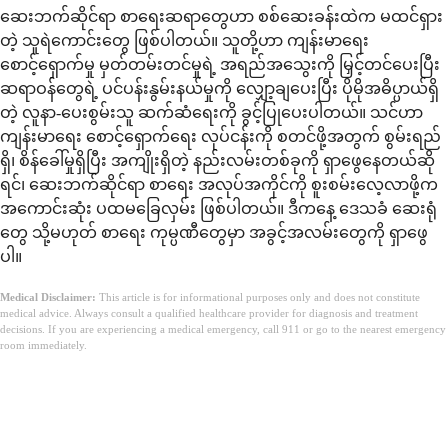
ဆေးဘက်ဆိုင်ရာ စာရေးဆရာတွေဟာ စစ်ဆေးခန်းထဲက မထင်ရှား
တဲ့ သူရဲကောင်းတွေ ဖြစ်ပါတယ်။ သူတို့ဟာ ကျန်းမာရေး
စောင့်ရှောက်မှု မှတ်တမ်းတင်မှုရဲ့ အရည်အသွေးကို မြှင့်တင်ပေးပြီး
ဆရာဝန်တွေရဲ့ ပင်ပန်းနွမ်းနယ်မှုကို လျှော့ချပေးပြီး ပိုမိုအဓိပ္ပာယ်ရှိ
တဲ့ လူနာ-ပေးစွမ်းသူ ဆက်ဆံရေးကို ခွင့်ပြုပေးပါတယ်။ သင်ဟာ
ကျန်းမာရေး စောင့်ရှောက်ရေး လုပ်ငန်းကို စတင်ဖို့အတွက် စွမ်းရည်
ရှိ၊ စိန်ခေါ်မှုရှိပြီး အကျိုးရှိတဲ့ နည်းလမ်းတစ်ခုကို ရှာဖွေနေတယ်ဆို
ရင်၊ ဆေးဘက်ဆိုင်ရာ စာရေး အလုပ်အကိုင်ကို စူးစမ်းလေ့လာဖို့က
အကောင်းဆုံး ပထမခြေလှမ်း ဖြစ်ပါတယ်။ ဒီကနေ့ ဒေသခံ ဆေးရုံ
တွေ သို့မဟုတ် စာရေး ကုမ္ပဏီတွေမှာ အခွင့်အလမ်းတွေကို ရှာဖွေ
ပါ။
Medical Disclaimer:
This article is for informational purposes only and does not constitute
medical advice. Always consult a qualified healthcare provider for diagnosis and treatment
decisions. If you are experiencing a medical emergency, call 911 or go to the nearest emergency
room immediately.