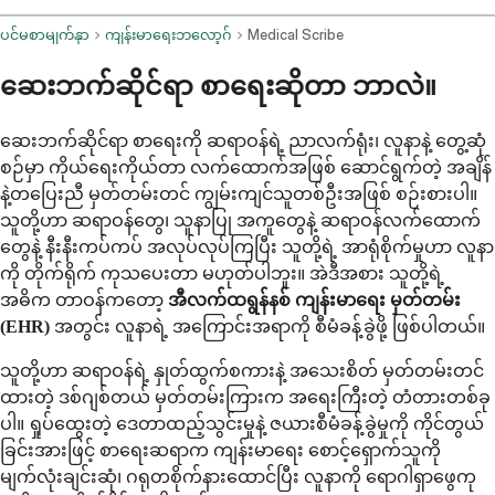
ပင်မစာမျက်နှာ
ကျန်းမာရေးဘလော့ဂ်
Medical Scribe
ဆေးဘက်ဆိုင်ရာ စာရေးဆိုတာ ဘာလဲ။
ဆေးဘက်ဆိုင်ရာ စာရေးကို ဆရာဝန်ရဲ့ ညာလက်ရုံး၊ လူနာနဲ့ တွေ့ဆုံ
စဉ်မှာ ကိုယ်ရေးကိုယ်တာ လက်ထောက်အဖြစ် ဆောင်ရွက်တဲ့ အချိန်
နဲ့တပြေးညီ မှတ်တမ်းတင် ကျွမ်းကျင်သူတစ်ဦးအဖြစ် စဉ်းစားပါ။
သူတို့ဟာ ဆရာဝန်တွေ၊ သူနာပြု အကူတွေနဲ့ ဆရာဝန်လက်ထောက်
တွေနဲ့ နီးနီးကပ်ကပ် အလုပ်လုပ်ကြပြီး သူတို့ရဲ့ အာရုံစိုက်မှုဟာ လူနာ
ကို တိုက်ရိုက် ကုသပေးတာ မဟုတ်ပါဘူး။ အဲဒီအစား သူတို့ရဲ့
အဓိက တာဝန်ကတော့
အီလက်ထရွန်နစ် ကျန်းမာရေး မှတ်တမ်း
(EHR)
အတွင်း လူနာရဲ့ အကြောင်းအရာကို စီမံခန့်ခွဲဖို့ ဖြစ်ပါတယ်။
သူတို့ဟာ ဆရာဝန်ရဲ့ နှုတ်ထွက်စကားနဲ့ အသေးစိတ် မှတ်တမ်းတင်
ထားတဲ့ ဒစ်ဂျစ်တယ် မှတ်တမ်းကြားက အရေးကြီးတဲ့ တံတားတစ်ခု
ပါ။ ရှုပ်ထွေးတဲ့ ဒေတာထည့်သွင်းမှုနဲ့ ဇယားစီမံခန့်ခွဲမှုကို ကိုင်တွယ်
ခြင်းအားဖြင့် စာရေးဆရာက ကျန်းမာရေး စောင့်ရှောက်သူကို
မျက်လုံးချင်းဆုံ၊ ဂရုတစိုက်နားထောင်ပြီး လူနာကို ရောဂါရှာဖွေကု