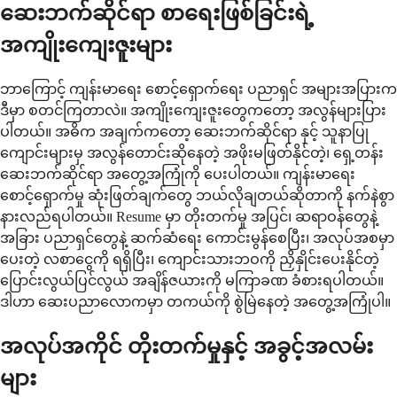
ဆေးဘက်ဆိုင်ရာ စာရေးဖြစ်ခြင်းရဲ့
အကျိုးကျေးဇူးများ
ဘာကြောင့် ကျန်းမာရေး စောင့်ရှောက်ရေး ပညာရှင် အများအပြားက
ဒီမှာ စတင်ကြတာလဲ။ အကျိုးကျေးဇူးတွေကတော့ အလွန်များပြား
ပါတယ်။ အဓိက အချက်ကတော့ ဆေးဘက်ဆိုင်ရာ နှင့် သူနာပြု
ကျောင်းများမှ အလွန်တောင်းဆိုနေတဲ့ အဖိုးမဖြတ်နိုင်တဲ့၊ ရှေ့တန်း
ဆေးဘက်ဆိုင်ရာ အတွေ့အကြုံကို ပေးပါတယ်။ ကျန်းမာရေး
စောင့်ရှောက်မှု ဆုံးဖြတ်ချက်တွေ ဘယ်လိုချတယ်ဆိုတာကို နက်နဲစွာ
နားလည်ရပါတယ်။ Resume မှာ တိုးတက်မှု အပြင်၊ ဆရာဝန်တွေနဲ့
အခြား ပညာရှင်တွေနဲ့ ဆက်ဆံရေး ကောင်းမွန်စေပြီး၊ အလုပ်အစမှာ
ပေးတဲ့ လစာငွေကို ရရှိပြီး၊ ကျောင်းသားဘဝကို ညှိနှိုင်းပေးနိုင်တဲ့
ပြောင်းလွယ်ပြင်လွယ် အချိန်ဇယားကို မကြာခဏ ခံစားရပါတယ်။
ဒါဟာ ဆေးပညာလောကမှာ တကယ်ကို စွဲမြဲနေတဲ့ အတွေ့အကြုံပါ။
အလုပ်အကိုင် တိုးတက်မှုနှင့် အခွင့်အလမ်း
များ