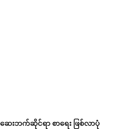
ဆေးဘက်ဆိုင်ရာ စာရေး ဖြစ်လာပုံ