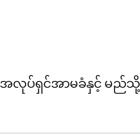
ုပ်ရှင်အာမခံနှင့် မည်သို့