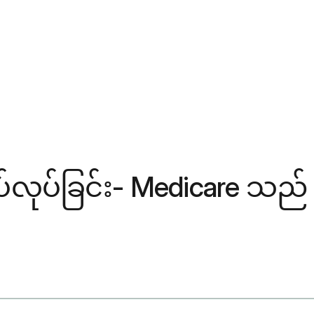
ပ်ခြင်း- Medicare သည် အလ