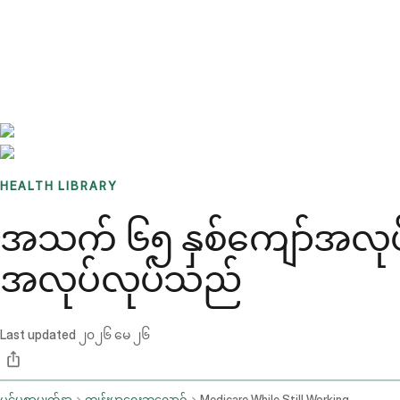
Benchmarks
Stories
FAQ
Sign up / Log in
HEALTH LIBRARY
အသက် ၆၅ နှစ်ကျော်အလုပ်လု
အလုပ်လုပ်သည်
Last updated
၂၀၂၆ မေ ၂၆
ပင်မစာမျက်နှာ
ကျန်းမာရေးဘလော့ဂ်
Medicare While Still Working