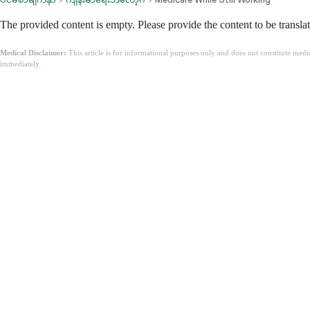
The provided content is empty. Please provide the content to be transla
Medical Disclaimer:
This article is for informational purposes only and does not constitute med
immediately.