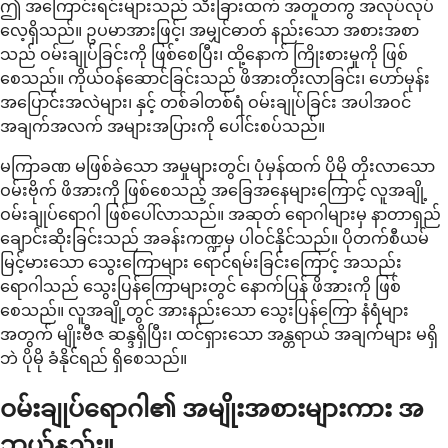
ဤ အကြောင်းရင်းများသည် သီးခြားထက် အတူတကွ အလုပ်လုပ်
လေ့ရှိသည်။ ဥပမာအားဖြင့်၊ အမျှင်ဓာတ် နည်းသော အစားအစာ
သည် ဝမ်းချုပ်ခြင်းကို ဖြစ်စေပြီး၊ ထို့နောက် ကြိုးစားမှုကို ဖြစ်
စေသည်။ ကိုယ်ဝန်ဆောင်ခြင်းသည် ဖိအားတိုးလာခြင်း၊ ဟော်မုန်း
အပြောင်းအလဲများ၊ နှင့် တစ်ခါတစ်ရံ ဝမ်းချုပ်ခြင်း အပါအဝင်
အချက်အလက် အများအပြားကို ပေါင်းစပ်သည်။
မကြာခဏ မဖြစ်ခဲသော အမှုများတွင်၊ ပုံမှန်ထက် ပိုမို တိုးလာသော
ဝမ်းဗိုက် ဖိအားကို ဖြစ်စေသည့် အခြေအနေများကြောင့် လူအချို့
ဝမ်းချုပ်ရောဂါ ဖြစ်ပေါ်လာသည်။ အဆုတ် ရောဂါများမှ နာတာရှည်
ချောင်းဆိုးခြင်းသည် အခန်းကဏ္ဍမှ ပါဝင်နိုင်သည်။ ပိုတက်စီယမ်
မြင့်မားသော သွေးကြောများ ရောင်ရမ်းခြင်းကြောင့် အသည်း
ရောဂါသည် သွေးပြန်ကြောများတွင် နောက်ပြန် ဖိအားကို ဖြစ်
စေသည်။ လူအချို့တွင် အားနည်းသော သွေးပြန်ကြော နံရံများ
အတွက် မျိုးဗီဇ ဆန္ဒရှိပြီး၊ ထင်ရှားသော အန္တရာယ် အချက်များ မရှိ
ဘဲ ပိုမို ခံနိုင်ရည် ရှိစေသည်။
ဝမ်းချုပ်ရောဂါ၏ အမျိုးအစားများကား အ
ဘယ်နည်း။