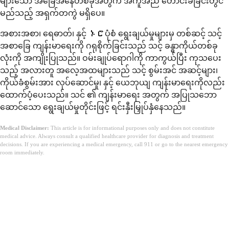
များသော အခြေအနေတစ်ခုအတွက် အကူအညီ တောင်းခံခြင်းတွင်
မည်သည့် အရှက်တကွဲ မရှိပေ။
အစားအစာ၊ ရေဓာတ်၊ နှင့် ኑሮပုံစံ ရွေးချယ်မှုများမှ တစ်ဆင့် သင့်
အစာခြေ ကျန်းမာရေးကို ဂရုစိုက်ခြင်းသည် သင့် ခန္ဓာကိုယ်တစ်ခု
လုံးကို အကျိုးပြုသည်။ ဝမ်းချုပ်ရောဂါကို ကာကွယ်ပြီး ကုသပေး
သည့် အလားတူ အလေ့အထများသည် သင့် စွမ်းအင် အဆင့်များ၊
ကိုယ်ခံစွမ်းအား လုပ်ဆောင်မှု၊ နှင့် ယေဘုယျ ကျန်းမာရေးကိုလည်း
ထောက်ပံ့ပေးသည်။ သင် ၏ ကျန်းမာရေး အတွက် အပြုသဘော
ဆောင်သော ရွေးချယ်မှုတိုင်းဖြင့် ရင်းနှီးမြှုပ်နှံနေသည်။
Medical Disclaimer:
This article is for informational purposes only and does not constitute
medical advice. Always consult a qualified healthcare provider for diagnosis and treatment
decisions. If you are experiencing a medical emergency, call 911 or go to the nearest emergency
room immediately.