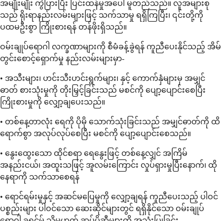
အမျိုးမျိုး ကွဲပြားပြီး ပြင်းထန်မှုအပေါ် မူတည်သည်။ လူအများစု
သည် ရိုးရာနည်းလမ်းများဖြင့် သက်သာမှု ရရှိကြပြီး၊ ၎င်းတို့ကို
ပထမဦးစွာ ကြိုးစားရန် တန်ဖိုးရှိသည်။
ဝမ်းချုပ်ရောဂါ လက္ခဏာများကို စီမံခန့်ခွဲရန် ကူညီပေးနိုင်သည့် အိမ်
တွင်းစောင့်ရှောက်မှု နည်းလမ်းများမှာ-
• အသီးများ၊ ဟင်းသီးဟင်းရွက်များ၊ နှင့် ကောက်နှံများမှ အမျှင်
ဓာတ် စားသုံးမှုကို တိုးမြှင့်ခြင်းသည် မစင်ကို ပျော့ပျောင်းစေပြီး
ကြိုးစားမှုကို လျှော့ချပေးသည်။
• တစ်နေ့တာလုံး ရေကို ပိုမို သောက်သုံးခြင်းသည် အမျှင်ဓာတ်ကို ထိ
ရောက်စွာ အလုပ်လုပ်စေပြီး မစင်ကို ပျော့ပျောင်းစေသည်။
• နွေးထွေးသော ထိုင်စရာ ရေနွေးဖြင့် တစ်နေ့လျှင် အကြိမ်
အနည်းငယ်၊ အထူးသဖြင့် အူလမ်းကြောင်း လှုပ်ရှားမှုပြီးနောက်၊ ထို
နေရာကို သက်သာစေရန်
• ရောင်ရမ်းမှုနှင့် အဆင်မပြေမှုကို လျှော့ချရန် ကူညီပေးသည့် ပါဝင်
ပစ္စည်းများ ပါဝင်သော ဆေးဆိုင်များတွင် ရရှိနိုင်သော ဝမ်းချုပ်
ရောဂါ ခရင်မ် သို့မဟုတ် ဆပ်ပိုဆီများကို အသုံးပြုခြင်း