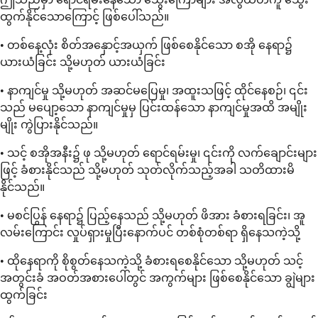
ထွက်နိုင်သောကြောင့် ဖြစ်ပေါ်သည်။
• တစ်နေ့လုံး စိတ်အနှောင့်အယှက် ဖြစ်စေနိုင်သော စအို နေရာ၌
ယားယံခြင်း သို့မဟုတ် ယားယံခြင်း
• နာကျင်မှု သို့မဟုတ် အဆင်မပြေမှု၊ အထူးသဖြင့် ထိုင်နေစဉ်၊ ၎င်း
သည် မပျော့သော နာကျင်မှုမှ ပြင်းထန်သော နာကျင်မှုအထိ အမျိုး
မျိုး ကွဲပြားနိုင်သည်။
• သင့် စအိုအနီး၌ ဖု သို့မဟုတ် ရောင်ရမ်းမှု၊ ၎င်းကို လက်ချောင်းများ
ဖြင့် ခံစားနိုင်သည် သို့မဟုတ် သုတ်လိုက်သည့်အခါ သတိထားမိ
နိုင်သည်။
• မစင်ပြွန် နေရာ၌ ပြည့်နေသည် သို့မဟုတ် ဖိအား ခံစားရခြင်း၊ အူ
လမ်းကြောင်း လှုပ်ရှားမှုပြီးနောက်ပင် တစ်စုံတစ်ရာ ရှိနေသကဲ့သို့
• ထိုနေရာကို စိုစွတ်နေသကဲ့သို့ ခံစားရစေနိုင်သော သို့မဟုတ် သင့်
အတွင်းခံ အဝတ်အစားပေါ်တွင် အကွက်များ ဖြစ်စေနိုင်သော ချွဲများ
ထွက်ခြင်း