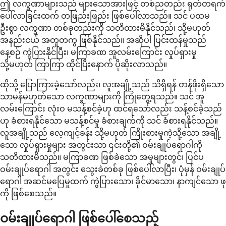
ဤ လက္ခဏာများသည် များသောအားဖြင့် တစ်ညတည်း ရုတ်တရက်
ပေါ်လာခြင်းထက် တဖြည်းဖြည်း ဖြစ်ပေါ်လာသည်။ သင် ပထမ
ဦးစွာ လက္ခဏာ တစ်ခုတည်းကို သတိထားမိနိုင်သည်၊ သို့မဟုတ်
အနည်းငယ် အတူတကွ ဖြစ်နိုင်သည်။ အဆိုပါ ပြင်းထန်မှုသည်
နေ့စဉ် ကွဲပြားနိုင်ပြီး၊ မကြာခဏ အူလမ်းကြောင်း လှုပ်ရှားမှု
သို့မဟုတ် ကြာကြာ ထိုင်ပြီးနောက် ပိုဆိုးလာသည်။
ထိုသို့ ပြောကြားခဲ့သော်လည်း၊ လူအချို့သည် သိရှိရန် တန်ဖိုးရှိသော
သာမန်မဟုတ်သော လက္ခဏာများကို ကြုံတွေ့ရသည်။ သင် အူ
လမ်းကြောင်း လုံးဝ မသန့်စင်ခဲ့ဟု ထင်ရသော်လည်း သန့်စင်ခဲ့သည်
ဟု ခံစားရနိုင်သော မသန့်စင်မှု ခံစားချက်ကို သင် ခံစားရနိုင်သည်။
လူအချို့သည် လေ့ကျင့်ခန်း သို့မဟုတ် ကြိုးစားမှုကဲ့သို့သော အချို့
သော လှုပ်ရှားမှုများ အတွင်းသာ ၎င်းတို့၏ ဝမ်းချုပ်ရောဂါကို
သတိထားမိသည်။ မကြာခဏ ဖြစ်ခဲသော အမှုများတွင်၊ ပြင်ပ
ဝမ်းချုပ်ရောဂါ အတွင်း သွေးခဲတစ်ခု ဖြစ်ပေါ်လာပြီး၊ ပုံမှန် ဝမ်းချုပ်
ရောဂါ အဆင်မပြေမှုထက် ကွဲပြားသော၊ ခိုင်မာသော၊ နာကျင်သော ဖု
ကို ဖြစ်စေသည်။
ဝမ်းချုပ်ရောဂါ ဖြစ်ပေါ်စေသည့်