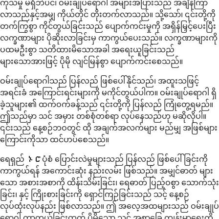
ကုသမှု မရှိဘဲပင်၊ ဝမ်းချုပ်ရောဂါ အများအပြားသည် အချိန်ကြာ
လာသည်နှင့်အမျှ ကိုယ်တိုင် တိုးတက်လာသည်။ သို့သော်၊ ၎င်းတို့ကို
တက်ကြွစွာ ကိုင်တွယ်ခြင်းသည် ပျောက်ကင်းမှုကို အရှိန်မြှင့်ပေးပြီး
လက္ခဏာများ ပိုဆိုးလာခြင်းမှ ကာကွယ်ပေးသည်။ လက္ခဏာများကို
ပထမဦးစွာ သတိထားမိသောအခါ အရေးယူခြင်းသည်
များသောအားဖြင့် ပိုမို လျင်မြန်စွာ ပျောက်ကင်းစေသည်။
ဝမ်းချုပ်ရောဂါသည် ပြန်လည် ဖြစ်ပေါ်နိုင်သည်၊ အထူးသဖြင့်
အရင်းခံ အကြောင်းရင်းများကို မကိုင်တွယ်ပါက။ ဝမ်းချုပ်ရောဂါ ရှိ
ခဲ့သူများ၏ ထက်ဝက်ခန့်သည် ၎င်းတို့ကို ပြန်လည် ကြုံတွေ့ရမည်။
ဤသည်မှာ သင် အမှား တစ်စုံတစ်ရာ လုပ်နေသည်ဟု မဆိုလိုပါ။
၎င်းသည် နေ့စဉ်ဘဝတွင် ထို အချက်အလက်များ မည်မျှ အဖြစ်များ
ကြောင်းကိုသာ ထင်ဟပ်စေသည်။
ရေရှည် ኑሮပုံစံ ပြောင်းလဲမှုများသည် ပြန်လည် ဖြစ်ပေါ်ခြင်းကို
ကာကွယ်ရန် အကောင်းဆုံး နည်းလမ်း ဖြစ်သည်။ အမျှင်ဓာတ် များ
သော အစားအစာကို ထိန်းသိမ်းခြင်း၊ ရေဓာတ် ပြည့်ဝစွာ သောက်သုံး
ခြင်း၊ နှင့် ကြိုးစားခြင်းကို ရှောင်ကြဉ်ခြင်းသည် သင့် နေ့စဉ်
လုပ်ထုံးလုပ်နည်း ဖြစ်လာသည်။ ဤ အလေ့အထများသည် ဝမ်းချုပ်
ရောဂါ ကာကွယ်ခြင်းထက် ပိုမိုသော သင့် အစာခြေ ကျန်းမာရေးကို