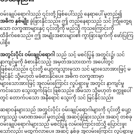
ဝမ်းချုပ်ရောဂါသည် ၎င်းတို့ ဖြစ်ပေါ်သည့် နေရာပေါ် မူတည်၍
အဓိက နှစ်မျိုး
ခွဲခြားနိုင်သည်။ ဤ တည်နေရာသည် သင် ကြုံတွေ့ရ
သော လက္ခဏာများနှင့် ၎င်းတို့ကို မည်သို့ ကုသကြောင်းကို
ထိခိုက်စေသည်။ ဤ အမျိုးအစားများ၏ ကွာခြားချက်ကို ဖော်ပြကြ
ပါစို့။
အတွင်းပိုင်း ဝမ်းချုပ်ရောဂါ
သည် သင့် မစင်ပြွန် အတွင်း၌၊ သင်
နာကျင်မှုကို ခံစားနိုင်သည့် အမှတ်အသားထက် အပေါ်တွင်
ဖြစ်ပေါ်သည်။ ၎င်းတို့ ပျော့ကျသွားမှသာ သင် များသောအားဖြင့် မ
မြင်နိုင် သို့မဟုတ် မခံစားနိုင်ပေ။ အဓိက လက္ခဏာမှာ
များသောအားဖြင့် အူလမ်းကြောင်း လှုပ်ရှားမှု အတွင်း နာကျင်မှု
ကင်းသော သွေးထွက်ခြင်း ဖြစ်သည်။ အိမ်သာ သို့မဟုတ် စက္ကူပေါ်
တွင် တောက်ပသော အနီရောင် သွေးကို သင် မြင်နိုင်သည်။
ဆရာဝန်များသည် အတွင်းပိုင်း ဝမ်းချုပ်ရောဂါများကို ၎င်းတို့ ပျော့
ကျသည့် ပမာဏအပေါ် မူတည်၍ အဆင့်ခွဲခြားသည်။ အဆင့် တစ်ခု
ဝမ်းချုပ်ရောဂါများသည် မစင်ပြွန် လမ်းကြောင်းထဲသို့ ပြောင်းဖူး
သော်လည်း မထွက်လာပေ။ အဆင့် နှစ်ခု အူလမ်းကြောင်း လှုပ်ရှားမှု