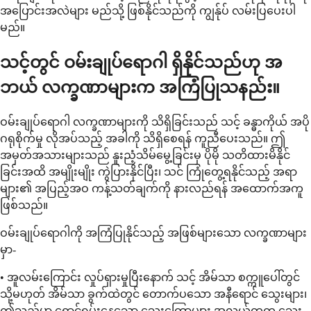
အပြောင်းအလဲများ မည်သို့ ဖြစ်နိုင်သည်ကို ကျွန်ုပ် လမ်းပြပေးပါ
မည်။
သင့်တွင် ဝမ်းချုပ်ရောဂါ ရှိနိုင်သည်ဟု အ
ဘယ် လက္ခဏာများက အကြံပြုသနည်း။
ဝမ်းချုပ်ရောဂါ လက္ခဏာများကို သိရှိခြင်းသည် သင့် ခန္ဓာကိုယ် အပို
ဂရုစိုက်မှု လိုအပ်သည့် အခါကို သိရှိစေရန် ကူညီပေးသည်။ ဤ
အမှတ်အသားများသည် နူးညံ့သိမ်မွေ့ခြင်းမှ ပိုမို သတိထားမိနိုင်
ခြင်းအထိ အမျိုးမျိုး ကွဲပြားနိုင်ပြီး၊ သင် ကြုံတွေ့ရနိုင်သည့် အရာ
များ၏ အပြည့်အဝ ကန့်သတ်ချက်ကို နားလည်ရန် အထောက်အကူ
ဖြစ်သည်။
ဝမ်းချုပ်ရောဂါကို အကြံပြုနိုင်သည့် အဖြစ်များသော လက္ခဏာများ
မှာ-
• အူလမ်းကြောင်း လှုပ်ရှားမှုပြီးနောက် သင့် အိမ်သာ စက္ကူပေါ်တွင်
သို့မဟုတ် အိမ်သာ ခွက်ထဲတွင် တောက်ပသော အနီရောင် သွေးများ၊
ဤသည်မှာ ရောင်ရမ်းနေသော သွေးကြောများ အလွယ်တကူ သွေး