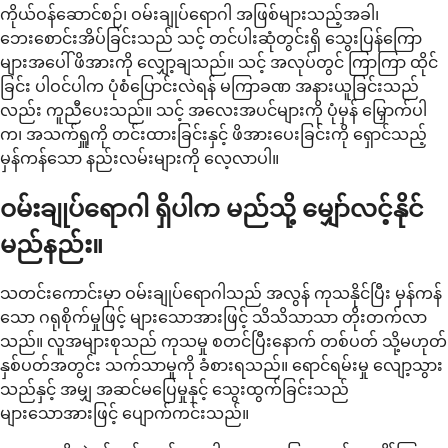
ကိုယ်ဝန်ဆောင်စဉ်၊ ဝမ်းချုပ်ရောဂါ အဖြစ်များသည့်အခါ၊
ဘေးစောင်းအိပ်ခြင်းသည် သင့် တင်ပါးဆုံတွင်းရှိ သွေးပြန်ကြော
များအပေါ် ဖိအားကို လျှော့ချသည်။ သင့် အလုပ်တွင် ကြာကြာ ထိုင်
ခြင်း ပါဝင်ပါက ပုံစံပြောင်းလဲရန် မကြာခဏ အနားယူခြင်းသည်
လည်း ကူညီပေးသည်။ သင့် အလေးအပင်များကို ပုံမှန် မြှောက်ပါ
က၊ အသက်ရှူကို တင်းထားခြင်းနှင့် ဖိအားပေးခြင်းကို ရှောင်သည့်
မှန်ကန်သော နည်းလမ်းများကို လေ့လာပါ။
ဝမ်းချုပ်ရောဂါ ရှိပါက မည်သို့ မျှော်လင့်နိုင်
မည်နည်း။
သတင်းကောင်းမှာ ဝမ်းချုပ်ရောဂါသည် အလွန် ကုသနိုင်ပြီး မှန်ကန်
သော ဂရုစိုက်မှုဖြင့် များသောအားဖြင့် သိသိသာသာ တိုးတက်လာ
သည်။ လူအများစုသည် ကုသမှု စတင်ပြီးနောက် တစ်ပတ် သို့မဟုတ်
နှစ်ပတ်အတွင်း သက်သာမှုကို ခံစားရသည်။ ရောင်ရမ်းမှု လျော့သွား
သည်နှင့် အမျှ အဆင်မပြေမှုနှင့် သွေးထွက်ခြင်းသည်
များသောအားဖြင့် ပျောက်ကင်းသည်။