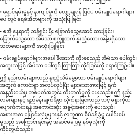
• ရောင်ရမ်းမှုနှင့် နာကျင်မှုကို လျှော့ချရန် ပြင်ပ ဝမ်းချုပ်ရောဂါများ
ပေါ်တွင် ရေခဲအိတ်များကို အသုံးပြုခြင်း
• စအို နေရာကို သန့်ရှင်းပြီး ခြောက်သွေ့အောင် ထားခြင်း၊
ခြောက်သွေ့သော အိမ်သာ စက္ကူထက် နူးညံ့သော၊ အနံ့မရှိသော
သုတ်ဆေးများကို အသုံးပြုခြင်း
• ဝမ်းချုပ်ရောဂါများအပေါ် ဖိအားကို တိုးစေသည့် အိမ်သာ ပေါ်တွင်၊
အထူးသဖြင့် အိမ်သာ ပေါ်တွင် ကြာကြာ ထိုင်ခြင်းကို ရှောင်ကြဉ်ပါ။
ဤ နည်းလမ်းများသည် နူးညံ့သိမ်မွေ့သော ဝမ်းချုပ်ရောဂါများ
အတွက် ကောင်းစွာ အလုပ်လုပ်ပြီး များသောအားဖြင့် ရက်
အနည်းငယ်မှ တစ်ပတ်အတွင်း တိုးတက်မှုကို ပေးသည်။ ဤ နည်း
လမ်းများနှင့် ရည်မှန်းချက်ရှိစွာ လိုက်နာခြင်းသည် သင့် ခန္ဓာကိုယ်
ပျောက်ကင်းရန် အကောင်းဆုံး အခွင့်အရေးကို ပေးသည်။
အစားအစာ ပြောင်းလဲမှုများနှင့် လက္ခဏာ စီမံခန့်ခွဲမှု ပေါင်းစပ်
မှုသည် အကြောင်းရင်းနှင့် အဆင်မပြေမှု နှစ်ခုလုံးကို
ကိုင်တွယ်သည်။