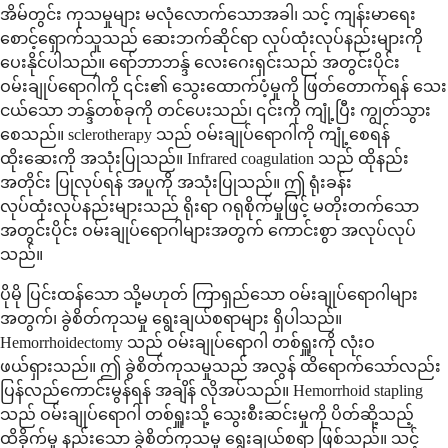
အိမ်တွင်း ကုသမှုများ မလုံလောက်သောအခါ၊ သင့် ကျန်းမာရေး
စောင့်ရှောက်သူသည် ဆေးဘက်ဆိုင်ရာ လုပ်ထုံးလုပ်နည်းများကို
ပေးနိုင်ပါသည်။ ရော်ဘာဘန္ဒ် လေးဂေးရှင်းသည် အတွင်းပိုင်း
ဝမ်းချုပ်ရောဂါကို ၎င်း၏ သွေးထောက်ပံ့မှုကို ဖြတ်တောက်ရန် သေး
ငယ်သော ဘန္ဒ်တစ်ခုကို တင်ပေးသည်၊ ၎င်းကို ကျုံ့ပြီး ကျွတ်သွား
စေသည်။ sclerotherapy သည် ဝမ်းချုပ်ရောဂါကို ကျုံ့စေရန်
ထိုးဆေးကို အသုံးပြုသည်။ Infrared coagulation သည် ထိုနည်း
အတိုင်း ပြုလုပ်ရန် အပူကို အသုံးပြုသည်။ ဤ ရုံးခန်း
လုပ်ထုံးလုပ်နည်းများသည် ရိုးရာ ဂရုစိုက်မှုဖြင့် မတိုးတက်သော
အတွင်းပိုင်း ဝမ်းချုပ်ရောဂါများအတွက် ကောင်းစွာ အလုပ်လုပ်
သည်။
ပိုမို ပြင်းထန်သော သို့မဟုတ် ကြာရှည်သော ဝမ်းချုပ်ရောဂါများ
အတွက်၊ ခွဲစိတ်ကုသမှု ရွေးချယ်စရာများ ရှိပါသည်။
Hemorrhoidectomy သည် ဝမ်းချုပ်ရောဂါ တစ်ရှူးကို လုံးဝ
ဖယ်ရှားသည်။ ဤ ခွဲစိတ်ကုသမှုသည် အလွန် ထိရောက်သော်လည်း
ပြန်လည်ကောင်းမွန်ရန် အချိန် လိုအပ်သည်။ Hemorrhoid stapling
သည် ဝမ်းချုပ်ရောဂါ တစ်ရှူးသို့ သွေးစီးဆင်းမှုကို ပိတ်ဆို့သည့်
ထိခိုက်မှု နည်းသော ခွဲစိတ်ကုသမှု ရွေးချယ်စရာ ဖြစ်သည်။ သင့်