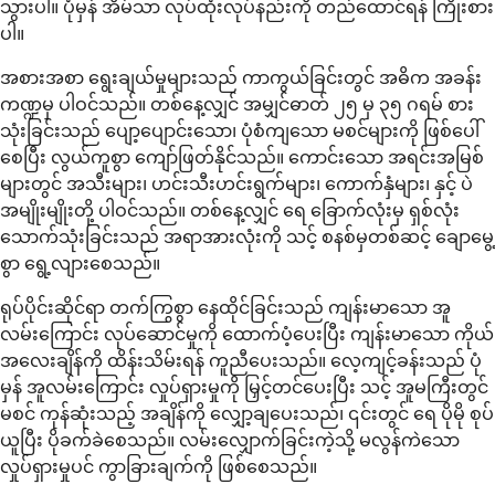
သွားပါ။ ပုံမှန် အိမ်သာ လုပ်ထုံးလုပ်နည်းကို တည်ထောင်ရန် ကြိုးစား
ပါ။
အစားအစာ ရွေးချယ်မှုများသည် ကာကွယ်ခြင်းတွင် အဓိက အခန်း
ကဏ္ဍမှ ပါဝင်သည်။ တစ်နေ့လျှင် အမျှင်ဓာတ် ၂၅ မှ ၃၅ ဂရမ် စား
သုံးခြင်းသည် ပျော့ပျောင်းသော၊ ပုံစံကျသော မစင်များကို ဖြစ်ပေါ်
စေပြီး လွယ်ကူစွာ ကျော်ဖြတ်နိုင်သည်။ ကောင်းသော အရင်းအမြစ်
များတွင် အသီးများ၊ ဟင်းသီးဟင်းရွက်များ၊ ကောက်နှံများ၊ နှင့် ပဲ
အမျိုးမျိုးတို့ ပါဝင်သည်။ တစ်နေ့လျှင် ရေ ခြောက်လုံးမှ ရှစ်လုံး
သောက်သုံးခြင်းသည် အရာအားလုံးကို သင့် စနစ်မှတစ်ဆင့် ချောမွေ့
စွာ ရွေ့လျားစေသည်။
ရုပ်ပိုင်းဆိုင်ရာ တက်ကြွစွာ နေထိုင်ခြင်းသည် ကျန်းမာသော အူ
လမ်းကြောင်း လုပ်ဆောင်မှုကို ထောက်ပံ့ပေးပြီး ကျန်းမာသော ကိုယ်
အလေးချိန်ကို ထိန်းသိမ်းရန် ကူညီပေးသည်။ လေ့ကျင့်ခန်းသည် ပုံ
မှန် အူလမ်းကြောင်း လှုပ်ရှားမှုကို မြှင့်တင်ပေးပြီး သင့် အူမကြီးတွင်
မစင် ကုန်ဆုံးသည့် အချိန်ကို လျှော့ချပေးသည်၊ ၎င်းတွင် ရေ ပိုမို စုပ်
ယူပြီး ပိုခက်ခဲစေသည်။ လမ်းလျှောက်ခြင်းကဲ့သို့ မလွန်ကဲသော
လှုပ်ရှားမှုပင် ကွာခြားချက်ကို ဖြစ်စေသည်။