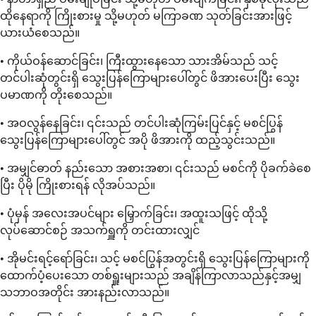
ထိုနေရာကို ကြိုးစားမှု သို့မဟုတ် မကြာခဏ သုတ်ခြင်းအားဖြင့်
ယားယံစေသည်။
• ကိုယ်ဝန်ဆောင်ခြင်း၊ ကြီးထွားနေသော သားအိမ်သည် သင့်
တင်ပါးဆုံတွင်းရှိ သွေးပြန်ကြောများပေါ်တွင် ဖိအားပေးပြီး သွေး
ပမာဏကို တိုးစေသည်။
• အဝလွန်နေခြင်း၊ ၎င်းသည် တင်ပါးဆုံကြမ်းပြင်နှင့် မစင်ပြွန်
သွေးပြန်ကြောများပေါ်တွင် အပို ဖိအားကို ထည့်သွင်းသည်။
• အမျှင်ဓာတ် နည်းသော အစားအစာ၊ ၎င်းသည် မစင်ကို ပိုခက်ခဲစေ
ပြီး ပိုမို ကြိုးစားရန် လိုအပ်သည်။
• ပုံမှန် အလေးအပင်များ မြှောက်ခြင်း၊ အထူးသဖြင့် ထိုသို့
လုပ်ဆောင်စဉ် အသက်ရှူကို တင်းထားလျှင်
• အိုမင်းရင့်ရော်ခြင်း၊ သင့် မစင်ပြွန်အတွင်းရှိ သွေးပြန်ကြောများကို
ထောက်ပံ့ပေးသော တစ်ရှူးများသည် အချိန်ကြာလာသည်နှင့်အမျှ
သဘာဝအတိုင်း အားနည်းလာသည်။