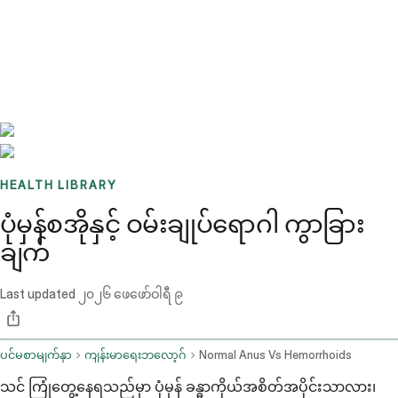
Benchmarks
Stories
FAQ
Sign up / Log in
HEALTH LIBRARY
ပုံမှန်စအိုနှင့် ဝမ်းချုပ်ရောဂါ ကွာခြား
ချက်
Last updated
၂၀၂၆ ဖေဖော်ဝါရီ ၉
ပင်မစာမျက်နှာ
ကျန်းမာရေးဘလော့ဂ်
Normal Anus Vs Hemorrhoids
သင် ကြုံတွေ့နေရသည်မှာ ပုံမှန် ခန္ဓာကိုယ်အစိတ်အပိုင်းသာလား၊