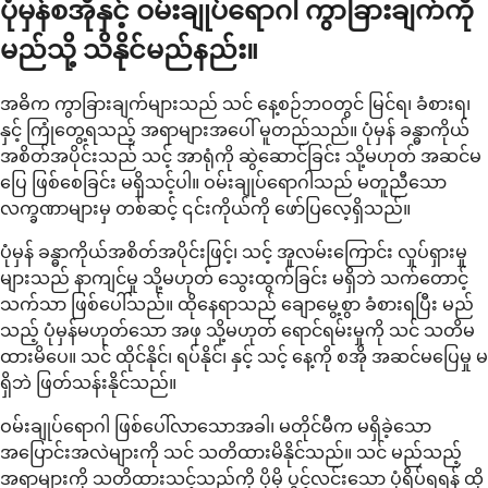
ပုံမှန်စအိုနှင့် ဝမ်းချုပ်ရောဂါ ကွာခြားချက်ကို
မည်သို့ သိနိုင်မည်နည်း။
အဓိက ကွာခြားချက်များသည် သင် နေ့စဉ်ဘဝတွင် မြင်ရ၊ ခံစားရ၊
နှင့် ကြုံတွေ့ရသည့် အရာများအပေါ် မူတည်သည်။ ပုံမှန် ခန္ဓာကိုယ်
အစိတ်အပိုင်းသည် သင့် အာရုံကို ဆွဲဆောင်ခြင်း သို့မဟုတ် အဆင်မ
ပြေ ဖြစ်စေခြင်း မရှိသင့်ပါ။ ဝမ်းချုပ်ရောဂါသည် မတူညီသော
လက္ခဏာများမှ တစ်ဆင့် ၎င်းကိုယ်ကို ဖော်ပြလေ့ရှိသည်။
ပုံမှန် ခန္ဓာကိုယ်အစိတ်အပိုင်းဖြင့်၊ သင့် အူလမ်းကြောင်း လှုပ်ရှားမှု
များသည် နာကျင်မှု သို့မဟုတ် သွေးထွက်ခြင်း မရှိဘဲ သက်တောင့်
သက်သာ ဖြစ်ပေါ်သည်။ ထိုနေရာသည် ချောမွေ့စွာ ခံစားရပြီး မည်
သည့် ပုံမှန်မဟုတ်သော အဖု သို့မဟုတ် ရောင်ရမ်းမှုကို သင် သတိမ
ထားမိပေ။ သင် ထိုင်နိုင်၊ ရပ်နိုင်၊ နှင့် သင့် နေ့ကို စအို အဆင်မပြေမှု မ
ရှိဘဲ ဖြတ်သန်းနိုင်သည်။
ဝမ်းချုပ်ရောဂါ ဖြစ်ပေါ်လာသောအခါ၊ မတိုင်မီက မရှိခဲ့သော
အပြောင်းအလဲများကို သင် သတိထားမိနိုင်သည်။ သင် မည်သည့်
အရာများကို သတိထားသင့်သည်ကို ပိုမို ပွင့်လင်းသော ပုံရိပ်ရရန် ထို