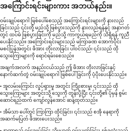
အကြောင်းရင်းများကား အဘယ်နည်း။
ဝမ်းချုပ်ရောဂါ ဖြစ်ပေါ်စေသည့် အကြောင်းရင်းများကို နားလည်
ခြင်းသည် ၎င်းတို့ မည်သို့ ဖြစ်ပွားသည်ကို နားလည်ရန်နှင့် အနာဂတ်
တွင် ထပ်မံ ဖြစ်ပွားခြင်းကို မည်သို့ ကာကွယ်ရမည်ကို သိရှိရန် ကူညီ
ပေးနိုင်သည်။ အကြောင်းရင်းများသည် မကြာခဏ အောက်ပိုင်း
မစင်ပြွန်အတွင်း ဖိအား တိုးလာခြင်း ပါဝင်သည်၊ ၎င်းသည် ထို
သွေးကြောများကို ရောင်ရမ်းစေသည်။
အချက်အလက် အနည်းငယ်သည် ဤ ဖိအား တိုးလာခြင်းနှင့်
နောက်ဆက်တွဲ ဝမ်းချုပ်ရောဂါ ဖြစ်ပေါ်ခြင်းကို ပံ့ပိုးပေးနိုင်သည်။
• အူလမ်းကြောင်း လှုပ်ရှားမှု အတွင်း ကြိုးစားမှု၊ ၎င်းသည် ထို
သွေးကြောများ အတွင်းသို့ သွေးကို တွန်းပို့ပြီး ၎င်းတို့၏ ပုံမှန် စွမ်း
ဆောင်ရည်ထက် ကျော်လွန်အောင် ဆန့်ထုတ်သည်။
• အိမ်သာ ပေါ်တွင် ကြာကြာ ထိုင်ခြင်း၊ ၎င်းသည် စအို နေရာကို
အဆက်မပြတ် ဖိအားပေးသည်။
• နာတာရှည် ဝမ်းချုပ်ခြင်း သို့မဟုတ် ဝမ်းပျက်ခြင်း၊ နှစ်ခုလုံးသည်