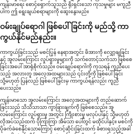
ကျန်းမာရေး စောင့်ရှောက်သူသည် ရိုးရှင်းသော ကုသမှုများ မကူညီ
ပါက ဤ ရွေးချယ်စရာများကို ဆွေးနွေးမည်။
ဝမ်းချုပ်ရောဂါ ဖြစ်ပေါ်ခြင်းကို မည်သို့ ကာ
ကွယ်နိုင်မည်နည်း။
ကာကွယ်ခြင်းသည် မစင်ပြွန် နေရာအတွင်း ဖိအားကို လျှော့ချခြင်း
နှင့် အူလမ်းကြောင်း လှုပ်ရှားမှုများကို သက်တောင့်သက်သာ ဖြစ်စေ
ခြင်းအပေါ် အာရုံစိုက်သည်။ ဝမ်းချုပ်ရောဂါကို ကုသရန် ကူညီပေး
သည့် အလားတူ အလေ့အထများသည် ၎င်းတို့ကို ဖြစ်ပေါ်ခြင်း
သို့မဟုတ် ပြန်လည် ဖြစ်ပေါ်ခြင်းမှ ကာကွယ်ရန်လည်း ကူညီ
ပေးသည်။
ကျန်းမာသော အူလမ်းကြောင်း အလေ့အထများကို တည်ဆောက်
ခြင်းသည် သိသိသာသာ ကွာခြားချက်ကို ဖြစ်စေသည်။ အူ
လမ်းကြောင်း လှုပ်ရှားမှု အတွင်း ကြိုးစားမှု မလုပ်ပါနှင့် သို့မဟုတ်
လိုအပ်သည်ထက် ပိုကြာကြာ အိမ်သာ ပေါ်တွင် မထိုင်ပါနှင့်။ မစင်ကို
ပိုခက်ခဲစေနိုင်သောကြောင့် စောင့်ဆိုင်းခြင်းထက် ခံစားရသည့်အခါ