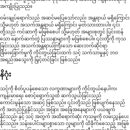
အကျိုးပြုသည်။
ဝမ်းချုပ်ရောဂါသည် အဆင်မပြေသော်လည်း အန္တရာယ် မရှိကြောင်း
သို့မဟုတ် အသက်အန္တရာယ် မရှိကြောင်း မှတ်သားထားပါ။ ၎င်း
တို့သည် ကင်ဆာကို မဖြစ်စေပါ သို့မဟုတ် အများစုတွင် ပြင်းထန်
သော နောက်ဆက်တွဲ ပြဿနာများကို မဖြစ်စေပါ။ ၎င်းတို့ကို ကုသ
ခြင်းသည် အသက်အန္တရာယ်ကြီးသော ဆေးဘက်ဆိုင်ရာ
ခြိမ်းခြောက်မှုကို ကိုင်တွယ်ခြင်းထက် သင့် သက်သာမှုနှင့် ဘဝ
အရည်အသွေးကို မြှင့်တင်ခြင်း ဖြစ်သည်။
နိဂုံး
သင့်ကို စိတ်ပူပန်စေသော လက္ခဏာများကို ကိုင်တွယ်နေပါက၊
ကျန်းမာရေး စောင့်ရှောက်သူထံ ဆက်သွယ်ခြင်းသည်
ကောင်းမွန်သော အဆင့် ဖြစ်သည်။ ၎င်းတို့သည် ဖြစ်ပျက်နေသည်
ကို အတည်ပြုနိုင်သည်၊ အခြား အခြေအနေများကို ပယ်ဖျက်
နိုင်သည်၊ နှင့် သင့် အတွက် အထိရောက်ဆုံး ကုသမှုကို လမ်းညွှန်ပေး
နိုင်သည်။ သန်းပေါင်းများစွာသော လူများကို ထိခိုက်စေသည့် အဖြစ်