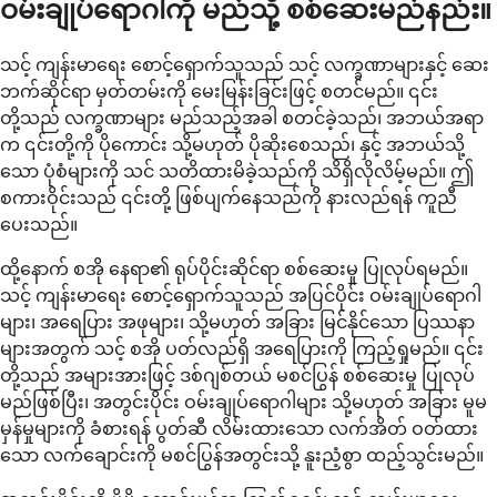
ဝမ်းချုပ်ရောဂါကို မည်သို့ စစ်ဆေးမည်နည်း။
သင့် ကျန်းမာရေး စောင့်ရှောက်သူသည် သင့် လက္ခဏာများနှင့် ဆေး
ဘက်ဆိုင်ရာ မှတ်တမ်းကို မေးမြန်းခြင်းဖြင့် စတင်မည်။ ၎င်း
တို့သည် လက္ခဏာများ မည်သည့်အခါ စတင်ခဲ့သည်၊ အဘယ်အရာ
က ၎င်းတို့ကို ပိုကောင်း သို့မဟုတ် ပိုဆိုးစေသည်၊ နှင့် အဘယ်သို့
သော ပုံစံများကို သင် သတိထားမိခဲ့သည်ကို သိရှိလိုလိမ့်မည်။ ဤ
စကားဝိုင်းသည် ၎င်းတို့ ဖြစ်ပျက်နေသည်ကို နားလည်ရန် ကူညီ
ပေးသည်။
ထို့နောက် စအို နေရာ၏ ရုပ်ပိုင်းဆိုင်ရာ စစ်ဆေးမှု ပြုလုပ်ရမည်။
သင့် ကျန်းမာရေး စောင့်ရှောက်သူသည် အပြင်ပိုင်း ဝမ်းချုပ်ရောဂါ
များ၊ အရေပြား အဖုများ၊ သို့မဟုတ် အခြား မြင်နိုင်သော ပြဿနာ
များအတွက် သင့် စအို ပတ်လည်ရှိ အရေပြားကို ကြည့်ရှုမည်။ ၎င်း
တို့သည် အများအားဖြင့် ဒစ်ဂျစ်တယ် မစင်ပြွန် စစ်ဆေးမှု ပြုလုပ်
မည်ဖြစ်ပြီး၊ အတွင်းပိုင်း ဝမ်းချုပ်ရောဂါများ သို့မဟုတ် အခြား မူမ
မှန်မှုများကို ခံစားရန် ပွတ်ဆီ လိမ်းထားသော လက်အိတ် ဝတ်ထား
သော လက်ချောင်းကို မစင်ပြွန်အတွင်းသို့ နူးညံ့စွာ ထည့်သွင်းမည်။