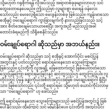
သို့မဟုတ် ဂရုစိုက်ရန် လိုအပ်သည့် အရာတစ်ခုခုများလားဟု သင်
တွေးတောနေပေမည်။ ဤသည်မှာ လူများစွာ မေးရန် ဝန်လေး
သော်လည်း မေးလေ့ရှိသော မေးခွန်းတစ်ခု ဖြစ်သည်။ ကျန်းမာသော
စအိုနှင့် ဝမ်းချုပ်ရောဂါ ကွာခြားချက်ကို နားလည်ခြင်းသည် သင့်
အား စိတ်အေးချမ်းသာယာစေပြီး အကူအညီ မည်သည့်အခါ
တောင်းခံရမည်ကို သိရှိစေနိုင်သည်။
ဝမ်းချုပ်ရောဂါ ဆိုသည်မှာ အဘယ်နည်း။
ဝမ်းချုပ်ရောဂါ ဆိုသည်မှာ သင့် စအိုနှင့် အောက်ပိုင်း မစင်ပြွန်
အတွင်းနှင့် ပတ်လည်တွင် ရောင်ရမ်းနေသော သွေးကြောများ
ဖြစ်သည်။ ၎င်းတို့ကို လူအချို့ ခြေထောက်တွင် ဖြစ်ပေါ်တတ်သော
သွေးပြန်ကြော ရောင်ရမ်းခြင်းနှင့် ဆင်တူသည်ဟု တွေးကြည့်ပါ။ လူ
တိုင်းတွင် ပုံမှန် ခန္ဓာကိုယ်အစိတ်အပိုင်းအဖြစ် ဝမ်းချုပ်ရောဂါ ရှိပြီး
သား ဖြစ်သော်လည်း ၎င်းတို့ ရောင်ရမ်း သို့မဟုတ် ယောင်ကိုင်းလာမှ
သာ “ဝမ်းချုပ်ရောဂါ” ဟု ခေါ်သည်။
ဤ ရောင်ရမ်းနေသော သွေးကြောများသည် မစင်ပြွန်အတွင်း၌ ဖြစ်
ပေါ်နိုင်သည်၊ ထို့ကြောင့် သင် မမြင်နိုင်ပေ။ ၎င်းတို့ကို အတွင်းပိုင်း