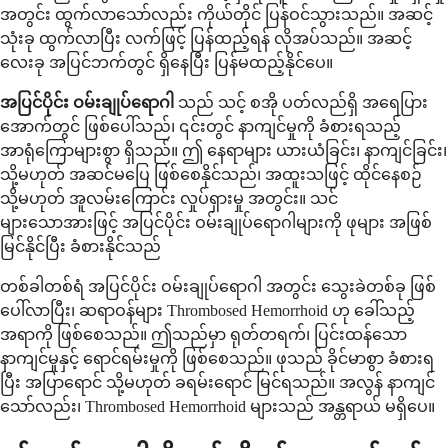
အတွင်း ထွက်လာသော်လည်း ကိုယ်တိုင် ပြန်ဝင်သွားသည်။ အဆင့်
သုံးခု ထွက်လာပြီး လက်ဖြင့် ပြန်ထည့်ရန် လိုအပ်သည်။ အဆင့်
လေးခု အပြင်ဘက်တွင် ရှိနေပြီး ပြန်မထည့်နိုင်ပေ။
အပြင်ပိုင်း ဝမ်းချုပ်ရောဂါ
သည် သင့် စအို ပတ်လည်ရှိ အရေပြား
အောက်တွင် ဖြစ်ပေါ်သည်၊ ၎င်းတွင် နာကျင်မှုကို ခံစားရသည့်
အာရုံကြောများစွာ ရှိသည်။ ဤ နေရာများ ယားယံခြင်း၊ နာကျင်ခြင်း၊
သို့မဟုတ် အဆင်မပြေ ဖြစ်စေနိုင်သည်၊ အထူးသဖြင့် ထိုင်နေစဉ်
သို့မဟုတ် အူလမ်းကြောင်း လှုပ်ရှားမှု အတွင်း။ သင်
များသောအားဖြင့် အပြင်ပိုင်း ဝမ်းချုပ်ရောဂါများကို ဖုများ အဖြစ်
မြင်နိုင်ပြီး ခံစားနိုင်သည်
တစ်ခါတစ်ရံ အပြင်ပိုင်း ဝမ်းချုပ်ရောဂါ အတွင်း သွေးခဲတစ်ခု ဖြစ်
ပေါ်လာပြီး၊ ဆရာဝန်များ Thrombosed Hemorrhoid ဟု ခေါ်သည့်
အရာကို ဖြစ်စေသည်။ ဤသည်မှာ ရုတ်တရက်၊ ပြင်းထန်သော
နာကျင်မှုနှင့် ရောင်ရမ်းမှုကို ဖြစ်စေသည်။ ဖုသည် ခိုင်မာစွာ ခံစားရ
ပြီး အပြာရောင် သို့မဟုတ် ခရမ်းရောင် မြင်ရသည်။ အလွန် နာကျင်
သော်လည်း၊ Thrombosed Hemorrhoid များသည် အန္တရာယ် မရှိပေ။