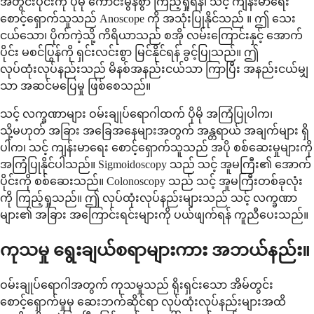
အတွင်းပိုင်းကို ပိုမို ကောင်းမွန်စွာ ကြည့်ရှုရန်၊ သင့် ကျန်းမာရေး
စောင့်ရှောက်သူသည် Anoscope ကို အသုံးပြုနိုင်သည် ။ ဤ သေး
ငယ်သော၊ ပိုက်ကဲ့သို့ ကိရိယာသည် စအို လမ်းကြောင်းနှင့် အောက်
ပိုင်း မစင်ပြွန်ကို ရှင်းလင်းစွာ မြင်နိုင်ရန် ခွင့်ပြုသည်။ ဤ
လုပ်ထုံးလုပ်နည်းသည် မိနစ်အနည်းငယ်သာ ကြာပြီး အနည်းငယ်မျှ
သာ အဆင်မပြေမှု ဖြစ်စေသည်။
သင့် လက္ခဏာများ ဝမ်းချုပ်ရောဂါထက် ပိုမို အကြံပြုပါက၊
သို့မဟုတ် အခြား အခြေအနေများအတွက် အန္တရာယ် အချက်များ ရှိ
ပါက၊ သင့် ကျန်းမာရေး စောင့်ရှောက်သူသည် အပို စစ်ဆေးမှုများကို
အကြံပြုနိုင်ပါသည်။ Sigmoidoscopy သည် သင့် အူမကြီး၏ အောက်
ပိုင်းကို စစ်ဆေးသည်။ Colonoscopy သည် သင့် အူမကြီးတစ်ခုလုံး
ကို ကြည့်ရှုသည်။ ဤ လုပ်ထုံးလုပ်နည်းများသည် သင့် လက္ခဏာ
များ၏ အခြား အကြောင်းရင်းများကို ပယ်ဖျက်ရန် ကူညီပေးသည်။
ကုသမှု ရွေးချယ်စရာများကား အဘယ်နည်း။
ဝမ်းချုပ်ရောဂါအတွက် ကုသမှုသည် ရိုးရှင်းသော အိမ်တွင်း
စောင့်ရှောက်မှုမှ ဆေးဘက်ဆိုင်ရာ လုပ်ထုံးလုပ်နည်းများအထိ