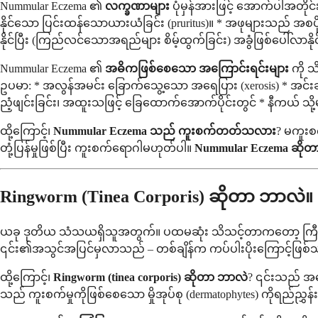
Nummular Eczema ၏
လက္ခဏာများ
ပုံမှန်အားဖြင့် အောက်ပါအတို
နိုင်သော ပြင်းထန်သောယားယံခြင်း (pruritus)။ * အဖုများသည် အစ
နိုင်ပြီး (ကြည်လင်သောအရည်များ စိမ့်ထွက်ခြင်း) အခွံဖြစ်ပေါ်လာနိ
Nummular Eczema ၏
အဓိကဖြစ်စေသော အကြောင်းရင်းများ
ကို 
ဥပမာ: * အလွန်အမင်း ခြောက်သွေ့သော အရေပြား (xerosis) * အင်းဆက
ညံ့ဖျင်းခြင်း၊ အထူးသဖြင့် ခြေထောက်အောက်ပိုင်းတွင် * နီကယ် သိ
ထို့ကြောင့်၊
Nummular Eczema သည် ကူးစက်တတ်သလား
? မကူးစက
တုံ့ပြန်မှုဖြစ်ပြီး ကူးစက်ရောဂါမဟုတ်ပါ။
Nummular Eczema ဆိုတ
Ringworm (Tinea Corporis) ဆိုတာ ဘာလဲ။
ယခု ဒုတိယ သံသယရှိသူအတွက်။ ပထမဆုံး သိသင့်တာကတော့ ကြီးမားတ
၎င်း၏အသွင်အပြင်မှလာသည် – တစ်ချိန်က ကပ်ပါးပိုးကြောင့်ဖြစ်သည
ထို့ကြောင့်၊
Ringworm (tinea corporis) ဆိုတာ ဘာလဲ
? ၎င်းသည် အပ
သည် ကူးစက်မှုကိုဖြစ်စေသော မှိုအုပ်စု (dermatophytes) ကိုရည်ညွှန်