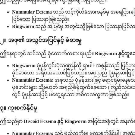
Nummular Eczema
သည် သင့်ကိုယ်ခံအားစနစ်မှ အရေပြားခြေ
ဖြစ်သော ပြဿနာဖြစ်သည်။
Ringworm
သည် အပြင်မှ အတွင်းသို့ဖြစ်သော ပြဿနာဖြစ်သည်။ 
၂။ အဖု၏ အသွင်အပြင်နှင့် ခံစားမှု
ဤနေရာတွင် သင်သည် စုံထောက်ကစားရမည်။
Ringworm နှင့်တူ
Ringworm:
ပုံမှန်ကွင်းပုံသဏ္ဍာန်ကို ရှာပါ။ အစွန်းသည် မြ
ခိုင်မာသော အရိပ်အယောင်ဖြစ်သည်။ အဖုသည် ပုံမှန်အားဖြင့
Nummular Eczema:
အဖုသည် ပုံမှန်အားဖြင့် ရောင်ရမ်းနေသေ
ပူဖောင်းများ သို့မဟုတ် အရည်စိမ့်ထွက်နေသော (ကြည်လင်သောအ
တွင် ပုံမှန်အားဖြင့် မတွေ့ရသော အဓိကလက္ခဏာဖြစ်သည်။
၃။ ကူးစက်နိုင်မှု
ဤသည်မှာ
Discoid Eczema နှင့် Ringworm
အငြင်းအခုံတွင် အနက်ရ
Nummular Eczema:
သင် မည်သူ့ကိုမျှ မကူးစက်နိုင်ပါ။ အဆုံး