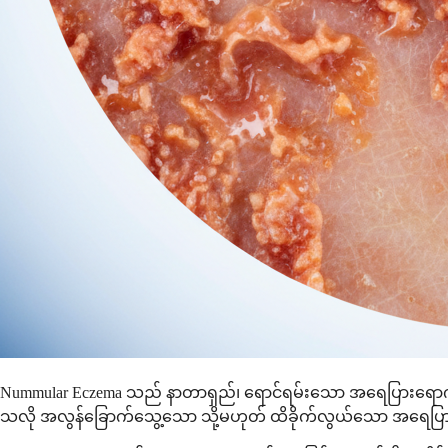
Nummular Eczema သည် နာတာရှည်၊ ရောင်ရမ်းသော အရေပြားရောဂါဖြ
သလို အလွန်ခြောက်သွေ့သော သို့မဟုတ် ထိခိုက်လွယ်သော အရေပြားကြေ