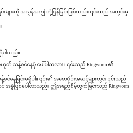
များကို အလွန်အကျွံ တုံ့ပြန်ခြင်းဖြစ်သည်။ ၎င်းသည် အတွင်းမှ
်။
ရှိပါသည်။
သို့မဟုတ် သန့်စင်နေပုံ ပေါ်ပါသလား။ ၎င်းသည် Ringworm ၏
့်စင်နေခြင်းမရှိပါ။ ၎င်း၏ အစောပိုင်းအဆင့်များတွင်၊ ၎င်းသည်
ည်ရောင် အခွံဖြစ်ပေါ်လာသည်။ ဤအရည်စိမ့်ထွက်ခြင်းသည် Ringworm