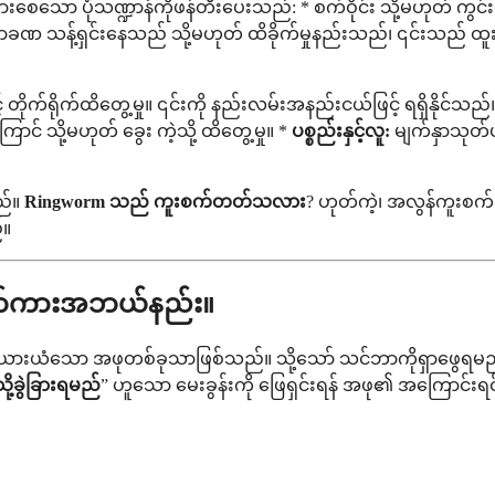
စေသော ပုံသဏ္ဍာန်ကိုဖန်တီးပေးသည်: * စက်ဝိုင်း သို့မဟုတ် ကွင်းပုံ
 သန့်ရှင်းနေသည် သို့မဟုတ် ထိခိုက်မှုနည်းသည်၊ ၎င်းသည် ထူးခြာ
နှင့် တိုက်ရိုက်ထိတွေ့မှု။ ၎င်းကို နည်းလမ်းအနည်းငယ်ဖြင့် ရရှိနိုင်သည်
င် သို့မဟုတ် ခွေး ကဲ့သို့ ထိတွေ့မှု။ *
ပစ္စည်းနှင့်လူ:
မျက်နှာသုတ်ပဝ
ည်။
Ringworm သည် ကူးစက်တတ်သလား
? ဟုတ်ကဲ့၊ အလွန်ကူး
်။
းချက်ကားအဘယ်နည်း။
ံ၊ ယားယံသော အဖုတစ်ခုသာဖြစ်သည်။ သို့သော် သင်ဘာကိုရှာဖွေရမည
ို့ခွဲခြားရမည်
” ဟူသော မေးခွန်းကို ဖြေရှင်းရန် အဖု၏ အကြောင်းရင်း