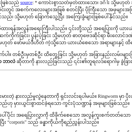
င်းဖြစ်သည်
source
: * ကောင်းစွာသတ်မှတ်ထားသော၊ ဒင်္ဂါး သို့မဟုတ်
ပိုင်းတွင် အစက်ကလေးများအဖြစ် စတင်ပြီး ပိုကြီးသော အဖုများအဖ
ုင်သည်၊ သို့မဟုတ် ခြောက်သွေ့ပြီး အကြေးခွံများဖြစ်ပေါ်နိုင်သည်။
သိထားရန်အလွန်အရေးကြီးပါသည်။ ၎င်းတို့သည် အရေပြားကို ယား
်ကိုက်ခြင်း၊ ပွန်းပဲ့ခြင်း သို့မဟုတ် ဓာတုဗေဒဆိုင်ရာ မီးလောင
ု့မဟုတ် ဖော်မယ်ဒီဟိတ် ကဲ့သို့သော ယားယံစေသော အရာများနှင့် ထိတွ
်ပါ။ တစ်ဦးမှတစ်ဦး ထိတွေ့ခြင်း သို့မဟုတ် အခြားနည်းလမ်းများဖြင့
ာ ဘာလဲ
ဆိုတာကို နားလည်ခြင်းသည် ၎င်း၏တူရလဒ်ရောဂါမှ ခွဲခြ
ဲ့ နားလည်မှုလွဲနေတာကို ရှင်းလင်းရပါမယ်။ Ringworm မှာ ပို
်ဟု မှားယွင်းစွာထင်ခဲ့ရသော ကွင်းပုံသဏ္ဍာန် အဖုများဖြစ်သည်။
ေါ်ပိုင်း အရေပြားလွှာကို ထိခိုက်စေသော အလွန်ကူးစက်တတ်သော မှိ
းပြီး “corporis” သည် ခန္ဓာကိုယ်ကိုရည်ညွှန်းပါသည်။