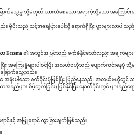
ာက်သွေ့မှု သို့မဟုတ် ယားယံစေသော အရာကဲ့သို့သော အကြောင်းရင်း
မှိုပိုးသည် သင့်အရေပြားပေါ်သို့ ရောက်ရှိပြီး ပွားများလာပါသည
သော Eczema
၏ အသွင်အပြင်သည် ခက်ခဲနိုင်သော်လည်း အချက်များ
င့်မားပြီး အကြေးခွံများပါဝင်ပြီး အလယ်ဗဟိုသည် ပျောက်ကင်းနေပုံ 
် ခြောက်သွေ့သည်။
ာ အဖုံးပါသော စက်ဝိုင်းပုံဖြစ်ပြီး ပြည့်နေသည်။ အလယ်ဗဟိုတွင် သန
ရည်များ စိမ့်ထွက်ခြင်း) ဖြစ်နိုင်ပြီး နောက်ပိုင်းတွင် ပျားရ
ောင်နှင့် အဖြူရောင် ကွာခြားချက်ဖြစ်သည်။
။