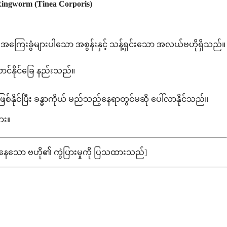
ingworm (Tinea Corporis)
ော၊ အကြေးခွံများပါသော အစွန်းနှင့် သန့်ရှင်းသော အလယ်ဗဟိုရှိသည်။
ောင်နိုင်ခြေ နည်းသည်။
နိုင်ပြီး ခန္ဓာကိုယ် မည်သည့်နေရာတွင်မဆို ပေါ်လာနိုင်သည်။
ား။
်စင်နေသော ဗဟို၏ ကွဲပြားမှုကို ပြသထားသည်]