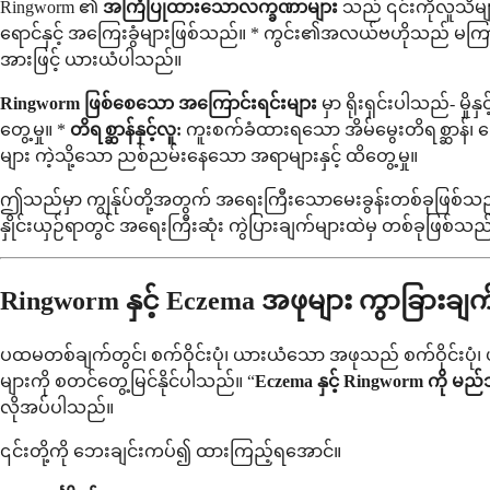
Ringworm ၏
အကြံပြုထားသောလက္ခဏာများ
သည် ၎င်းကိုလူသိများ
ရောင်နှင့် အကြေးခွံများဖြစ်သည်။ * ကွင်း၏အလယ်ဗဟိုသည် မကြာခဏ
အားဖြင့် ယားယံပါသည်။
Ringworm ဖြစ်စေသော အကြောင်းရင်းများ
မှာ ရိုးရှင်းပါသည်- မှို
တွေ့မှု။ *
တိရစ္ဆာန်နှင့်လူ:
ကူးစက်ခံထားရသော အိမ်မွေးတိရစ္ဆာန်၊ ကြော
များ ကဲ့သို့သော ညစ်ညမ်းနေသော အရာများနှင့် ထိတွေ့မှု။
ဤသည်မှာ ကျွန်ုပ်တို့အတွက် အရေးကြီးသောမေးခွန်းတစ်ခုဖြစ်သ
နှိုင်းယှဉ်ရာတွင် အရေးကြီးဆုံး ကွဲပြားချက်များထဲမှ တစ်ခုဖြစ်သည
Ringworm နှင့် Eczema အဖုများ ကွာခြာ
ပထမတစ်ချက်တွင်၊ စက်ဝိုင်းပုံ၊ ယားယံသော အဖုသည် စက်ဝိုင်းပု
များကို စတင်တွေ့မြင်နိုင်ပါသည်။ “
Eczema နှင့် Ringworm ကို မည်သ
လိုအပ်ပါသည်။
၎င်းတို့ကို ဘေးချင်းကပ်၍ ထားကြည့်ရအောင်။