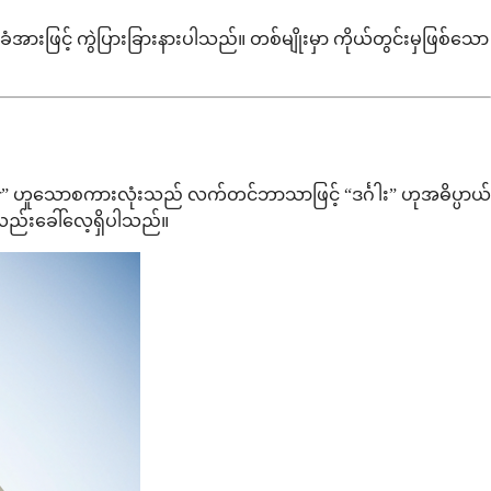
အားဖြင့် ကွဲပြားခြားနားပါသည်။ တစ်မျိုးမှာ ကိုယ်တွင်းမှဖြစ်သော
” ဟူသောစကားလုံးသည် လက်တင်ဘာသာဖြင့် “ဒင်္ဂါး” ဟုအဓိပ္ပာယ်
ုလည်းခေါ်လေ့ရှိပါသည်။