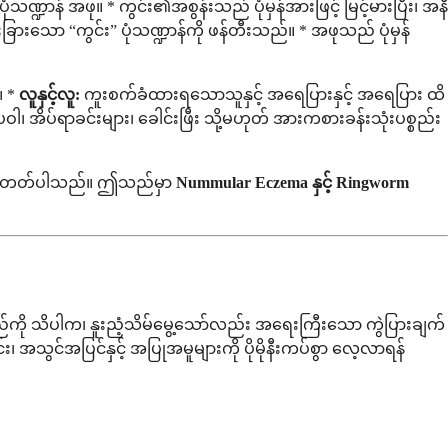
သဏ္ဍာန် အဖု။ * ကွင်း၏အစွန်းသည် ပုံမှန်အားဖြင့် မြင့်မားပြီး၊ အနီ
းသော “ကွင်း” ပုံသဏ္ဍာန်ကို ဖန်တီးသည်။ * အဖုသည် ပုံမှန်
။ *
လူနှင့်လူ:
ကူးစက်ခံထားရသောသူနှင့် အရေပြားနှင့် အရေပြား ထိ
ါ၊ အိပ်ရာခင်းများ၊ ခေါင်းဖြီး သို့မဟုတ် အားကစားခန်းသုံးပစ္စည်း
စက်တတ်ပါသည်။ ဤသည်မှာ
Nummular Eczema နှင့် Ringworm
်ကို သိပါက၊ နူးညံ့သိမ်မွေ့သော်လည်း အရေးကြီးသော ကွဲပြားချက်
၊ အသွင်အပြင်နှင့် အပြုအမူများကို ပိုမိုနီးကပ်စွာ လေ့လာရန်