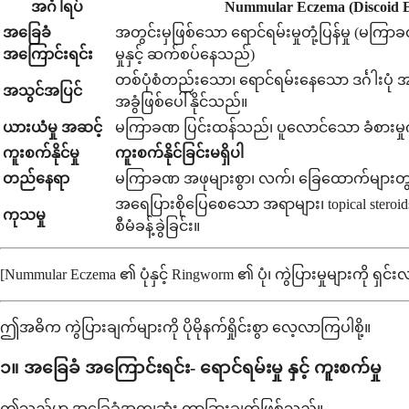
အင်္ဂါရပ်
Nummular Eczema (Discoid 
အခြေခံ
အတွင်းမှဖြစ်သော ရောင်ရမ်းမှုတုံ့ပြန်မှု (မက
အကြောင်းရင်း
မှုနှင့် ဆက်စပ်နေသည်)
တစ်ပုံစံတည်းသော၊ ရောင်ရမ်းနေသော ဒင်္ဂါးပုံ အဖ
အသွင်အပြင်
အခွံဖြစ်ပေါ်နိုင်သည်။
ယားယံမှု အဆင့်
မကြာခဏ ပြင်းထန်သည်၊ ပူလောင်သော ခံစားမှုကိ
ကူးစက်နိုင်မှု
ကူးစက်နိုင်ခြင်းမရှိပါ
တည်နေရာ
မကြာခဏ အဖုများစွာ၊ လက်၊ ခြေထောက်များတွင် 
အရေပြားစိုပြေစေသော အရာများ၊ topical steroid
ကုသမှု
စီမံခန့်ခွဲခြင်း။
[Nummular Eczema ၏ ပုံနှင့် Ringworm ၏ ပုံ၊ ကွဲပြားမှုများကို
ဤအဓိက ကွဲပြားချက်များကို ပိုမိုနက်ရှိုင်းစွာ လေ့လာကြပါစို့။
၁။ အခြေခံ အကြောင်းရင်း- ရောင်ရမ်းမှု နှင့် ကူးစက်မှု
ဤသည်မှာ အခြေခံအကျဆုံး ကွာခြားချက်ဖြစ်သည်။