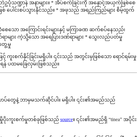
 ဘဲဥပုံသဏ္ဍာန် အနာများ။ * အိပ်စက်ခြင်းကို အနှောင့်အယှက်ဖြစ်စေ
ြစ် ပေါင်းစပ်သွားနိုင်သည်။ * အဖုသည် အရည်ကြည်များ စိမ့်ထွက်
ယံစေသော အကြောင်းရင်းများနှင့် မကြာခဏ ဆက်စပ်နေသည်၊
်ဒဏ်ရာများ ကဲ့သို့သော အရေပြားဒဏ်ရာများ * သွေးလည်ပတ်မှု
ေ့မှု
် ကူးစက်နိုင်ခြင်းမရှိပါ။ ၎င်းသည် အတွင်းမှဖြစ်သော ရောင်ရမ်းမှု
ားရန် ပထမခြေလှမ်းဖြစ်သည်။
းဟပ်တွေနဲ့ ဘာမှမသက်ဆိုင်ပါ။ မရှိပါ။ ၎င်း၏အမည်သည်
ုပိုးကူးစက်မှုတစ်ခုဖြစ်သည်
source
။ ၎င်း၏အမည်ရှိ “tinea” အပိုင်း