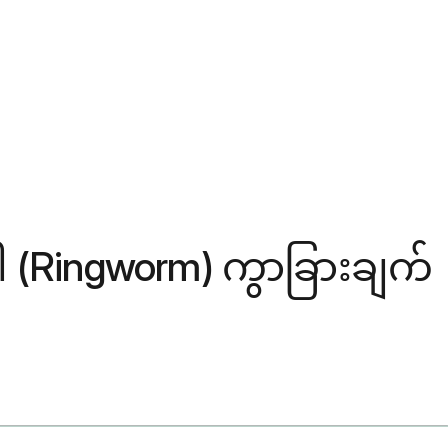
ဂါ (Ringworm) ကွာခြားချက်