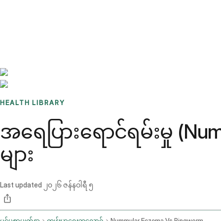
Benchmarks
Stories
FAQ
Sign up / Log in
HEALTH LIBRARY
အရေပြားရောင်ရမ်းမှု (Numm
များ
Last updated
၂၀၂၆ ဇန်နဝါရီ ၅
ပင်မစာမျက်နှာ
ကျန်းမာရေးဘလော့ဂ်
Nummular Eczema Vs Ringworm