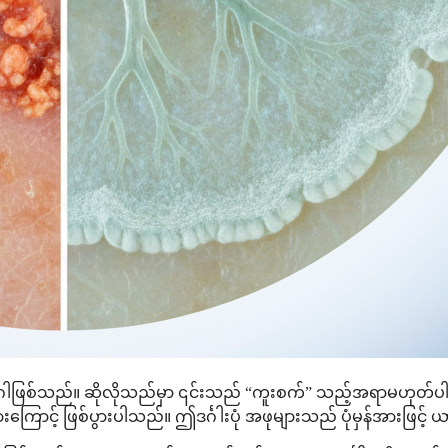
စ်သည်။ ဆိုလိုသည်မှာ ၎င်းသည် “ကူးစက်” သည့်အရာမဟုတ်ပါ။ ၎င်းသ
ာင့် ဖြစ်ပွားပါသည်။ ဤဒင်္ဂါးပုံ အဖုများသည် ပုံမှန်အားဖြင့် ယ