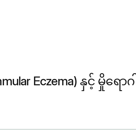
ular Eczema) နှင့် မှိုရော