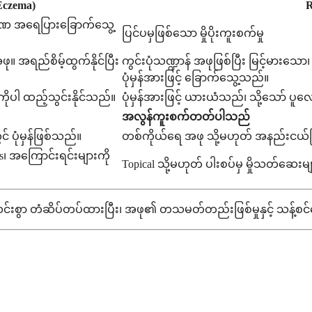
Eczema)
R
ြာခဏ အရေပြားခြောက်သွေ့
ပြင်ပမှဖြစ်သော မှိုပိုးကူးစက်မှု
ု။ အရည်စိမ့်ထွက်နိုင်ပြီး
ကွင်းပုံသဏ္ဍာန် အဖုဖြစ်ပြီး မြင့်မားသ
ပုံမှန်အားဖြင့် ခြောက်သွေ့သည်။
ုပါ ထည့်သွင်းနိုင်သည်။
ပုံမှန်အားဖြင့် ယားယံသည်၊ သို့သော် ပူလ
အလွန်ကူးစက်တတ်ပါသည်
ပုံမှန်ဖြစ်သည်။
တစ်ကိုယ်ရေ အဖု သို့မဟုတ် အနည်းငယ်ဖြစ်
s၊ အကြောင်းရင်းများကို
Topical သို့မဟုတ် ပါးစပ်မှ မှိုသတ်ဆေးမျ
 ရှင်းလင်းစွာ တံဆိပ်တပ်ထားပြီး၊ အဖု၏ တသမတ်တည်းဖြစ်မှုနှင့် သန့