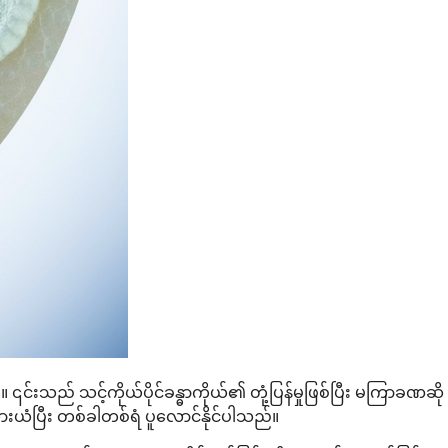
ည် သင့်ကိုယ်ပိုင်ခန္ဓာကိုယ်၏ တုံ့ပြန်မှုဖြစ်ပြီး မကြာခဏဆို
ားယံပြီး တစ်ခါတစ်ရံ ပူလောင်နိုင်ပါသည်။