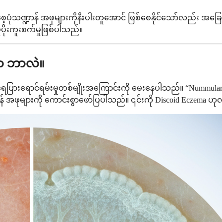
ပုံသဏ္ဍာန် အဖုများကိုနီးပါးတူအောင် ဖြစ်စေနိုင်သော်လည်း အခြေခံ
ုပိုးကူးစက်မှုဖြစ်ပါသည်။
တာ ဘာလဲ။
ြားရောင်ရမ်းမှုတစ်မျိုးအကြောင်းကို မေးနေပါသည်။ “Nummular
ာန် အဖုများကို ကောင်းစွာဖော်ပြပါသည်။ ၎င်းကို Discoid Eczema ဟ