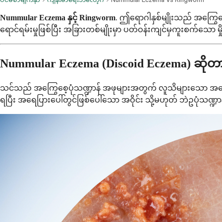
Nummular Eczema နှင့် Ringworm
. ဤရောဂါနှစ်မျိုးသည် အကြွေစေ့
ရောင်ရမ်းမှုဖြစ်ပြီး အခြားတစ်မျိုးမှာ ပတ်ဝန်းကျင်မှကူးစက်သော မှိ
Nummular Eczema (Discoid Eczema) ဆို
သင်သည် အကြွေစေ့ပုံသဏ္ဍာန် အဖုများအတွက် လူသိများသော အရေပ
ရပြီး အရေပြားပေါ်တွင်ဖြစ်ပေါ်သော အဝိုင်း သို့မဟုတ် ဘဲဥပုံသဏ္ဍ