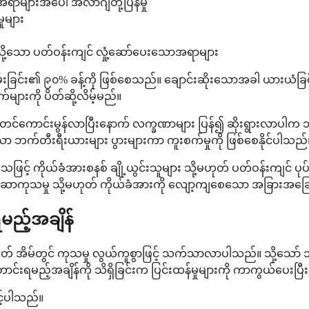
ောအရာများအပေါ် အလာဂျီတုံ့ပြန်မှု
ှုများ
ဲ့သို့သော ပတ်ဝန်းကျင် လှုံ့ဆော်ပေးသောအရာများ
ရမ်းခြင်း၏ ၉၀% ခန့်ကို ဖြစ်စေသည်။ ချောင်းဆိုးသောအခါ ယားယံခြင်းသ
ါက်များကို ပိတ်ဆို့လိမ့်မည်။
 စတင်ကောင်းမွန်လာပြီးနောက် လက္ခဏာများ ပြန်၍ ဆိုးရွားလာပါက ဘက
င်သော ဘက်တီးရီးယားများ ပွားများကာ ကူးစက်မှုကို ဖြစ်စေနိုင်ပါသည်
် ကိုယ်ခံအားစနစ် ချို့ယွင်းသူများ သို့မဟုတ် ပတ်ဝန်းကျင် ပုပ်ပွ တ
ာကုသမှု သို့မဟုတ် ကိုယ်ခံအားကို လျော့ကျစေသော အခြားအခြေအနေမ
ရမည့်အချိန်
ု့မဟုတ် အိမ်တွင် ကုသမှု လွယ်ကူစွာဖြင့် သက်သာလာပါသည်။ သို့
်းရမည့်အချိန်ကို သိရှိခြင်းက ပြင်းထန်မှုများကို ကာကွယ်ပေးပြီး 
့်ပါသည်။