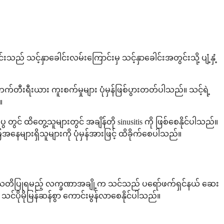
ည် သင့်နှာခေါင်းလမ်းကြောင်းမှ သင့်နှာခေါင်းအတွင်းသို့ ပျံ့နှံ့
်တီးရီးယား ကူးစက်မှုများ ပုံမှန်ဖြစ်ပွားတတ်ပါသည်။ သင့်ရဲ့
။
ွင် ထိတွေ့သူများတွင် အချိန်တို sinusitis ကို ဖြစ်စေနိုင်ပါသည်။
ျားရှိသူများကို ပုံမှန်အားဖြင့် ထိခိုက်စေပါသည်။
သော် သတိပြုရမည့် လက္ခဏာအချို့က သင်သည် ပရော်ဖက်ရှင်နယ် ဆေး
သင်ပိုမိုမြန်ဆန်စွာ ကောင်းမွန်လာစေနိုင်ပါသည်။