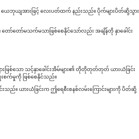
်ပြီး ယေဘုယျအားဖြင့် လေးပတ်ထက် နည်းသည်။ ပိုက်များပိတ်ဆို့သွား
သည်။ တော်တော်မသက်မသာဖြစ်စေနိုင်သော်လည်း အချိန်တို နှာခေါင်း
ရာများဖြစ်သော သင့်နှာခေါင်းအိမ်များ၏ တိုတိုတုတ်တုတ် ယားယံခြင်း
းစက်မှုကို ဖြစ်စေနိုင်သည်။
 စီးဆင်းသည်။ ယားယံခြင်းက ဤရေစီးစနစ်လမ်းကြောင်းများကို ပိတ်ဆို့