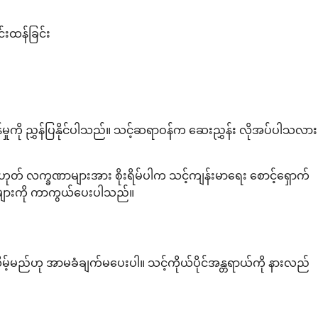
်းထန်ခြင်း
ှုကို ညွှန်ပြနိုင်ပါသည်။ သင့်ဆရာဝန်က ဆေးညွှန်း လိုအပ်ပါသလား
ဟုတ် လက္ခဏာများအား စိုးရိမ်ပါက သင့်ကျန်းမာရေး စောင့်ရှောက်
မှုများကို ကာကွယ်ပေးပါသည်။
လိမ့်မည်ဟု အာမခံချက်မပေးပါ။ သင့်ကိုယ်ပိုင်အန္တရာယ်ကို နားလည်