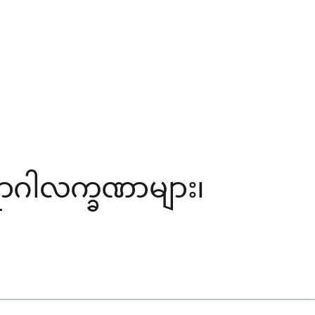
ရောဂါလက္ခဏာများ၊