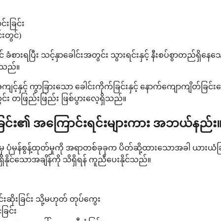
်းခြင်း
်းတွင်)
ခံစားရပြီး သင့်နှာခေါင်းအတွင်း သွားရင်းနှင့် နီးစပ်စွာတည်ရှိနေ
င်သည်။
ျင့်နှင့် ကွာခြားသော ခေါင်းကိုက်ခြင်းနှင့် နောက်ကျောကျိတ်ခြ
း တဖြည်းဖြည်း ဖြစ်ပွားလေ့ရှိသည်။
မ်းခြင်း၏ အကြောင်းရင်းများကား အဘယ်နည်း
ှ ပုံမှန်စွန့်ထုတ်မှုကို အရာတစ်ခုခုက ပိတ်ဆို့ထားသောအခါ ယားယံခြင်
ုင်သောအချိန်ကို သိရှိရန် ကူညီပေးနိုင်သည်။
ဆိုးခြင်း သို့မဟုတ် တုပ်ကွေး
ခြင်း