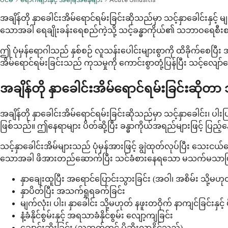
အချိန်တို နှာခေါင်းအိမ်ရောင်ရမ်းခြင်းဆိုသည်မှာ သင့်နှာခေါင်းန
သောအခါ ရေချိုးခန်းရေစည်ကဲ့သို့ သင့်ခန္ဓာကိုယ်၏ သဘာဝရေစီးစန
ဤ ပုံမှန်ရောဂါသည် နှစ်စဉ် လူသန်းပေါင်းများစွာကို ထိခိုက်စေပြီ
အိမ်ရောင်ရမ်းခြင်းသည် ကုသမှုကို ကောင်းစွာတုံ့ပြန်ပြီး သင့်လျော
အချိန်တို နှာခေါင်းအိမ်ရောင်ရမ်းခြင်းဆိုတ
အချိန်တို နှာခေါင်းအိမ်ရောင်ရမ်းခြင်းဆိုသည်မှာ သင့်နှာခေါင်း၊ 
ဖြစ်သည်။ ဤနေရာများ ပိတ်ဆို့ပြီး ခန္ဓာကိုယ်အရည်များဖြင့် ပြည့်န
သင့်နှာခေါင်းအိမ်များသည် ပုံမှန်အားဖြင့် ချွဲထုတ်လုပ်ပြီး သေးင
သောအခါ ဖိအားတည်ဆောက်ပြီး သင်ခံစားနေရသော မသက်မသာဖြစ
နှာချေးထူပြီး အရောင်ပြောင်းသွားခြင်း (အဝါ၊ အစိမ်း သို့မဟုတ်
နှာပိတ်ပြီး အသက်ရှုရခက်ခြင်း
မျက်လုံး၊ ပါး၊ နှာခေါင်း သို့မဟုတ် နဖူးတဝိုက် နာကျင်ခြင်းနှင့
နံ့ခံနိုင်စွမ်းနှင့် အရသာခံနိုင်စွမ်း လျော့ကျခြင်း
ချောင်းဆိုးခြင်း (ညဘက်တွင် ပိုဆိုးလာနိုင်သည်)