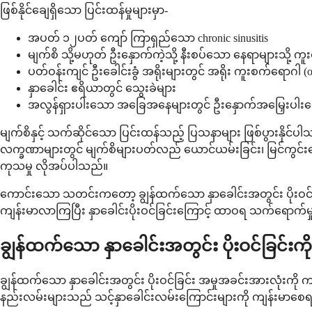
ဖြစ်နိုင်ချေရှိသော ပြင်းထန်မှုများမှာ-
အပတ် ၁၂ပတ် ကျော် ကြာရှည်သော chronic sinusitis
မျက်စိ သို့မဟုတ် ဦးနှောက်ကဲ့သို့ နီးစပ်သော နေရာများသို့ ကူးစက်
ပတ်ဝန်းကျင် ဦးခေါင်းခွံ အရိုးများတွင် အရိုး ကူးစက်ရောဂါ (os
နှာခေါင်း ဧရိယာတွင် သွေးခဲများ
အလွန်ရှားပါးသော အခြေအနေများတွင် ဦးနှောက်အမြှေးပါးရောင်
မျက်စိနှင့် သက်ဆိုင်သော ပြင်းထန်သည့် ပြသနာများ ဖြစ်ပွားနိုင်
လက္ခဏာများတွင် မျက်စိများပတ်လည် ယောင်ယမ်းခြင်း၊ မြင်ကွင်းပ
ကုသမှု လိုအပ်ပါသည်။
ကောင်းသော သတင်းကတော့ ချွန်ထက်သော နှာခေါင်းအတွင်း ပိုးဝင်ခ
ကျန်းမာလာကြပြီး နှာခေါင်းပိုးဝင်ခြင်းကြောင့် ထာဝရ သက်ရောက်မှု
ချွန်ထက်သော နှာခေါင်းအတွင်း ပိုးဝင်ခြင်းကိ
ချွန်ထက်သော နှာခေါင်းအတွင်း ပိုးဝင်ခြင်း အမှုအခင်းအားလုံးက
နည်းလမ်းများသည် သင့်နှာခေါင်းလမ်းကြောင်းများကို ကျန်းမာစေရန်နှ