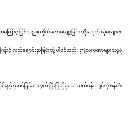
သောကြောင့် ဖြစ်သည်။ ကိုယ်လေးလျော့ခြင်း သို့မဟုတ် လှဲလျောင်း
င်းကြောင့် လည်ချောင်းနာခြင်းတို့ ပါဝင်သည်။ ဤလက္ခဏာများသည်
။
းနှင့် ပိုးဝင်ခြင်းအတွက် ပြီးပြည့်စုံသော ပတ်ဝန်းကျင်ကို ဖန်တီး