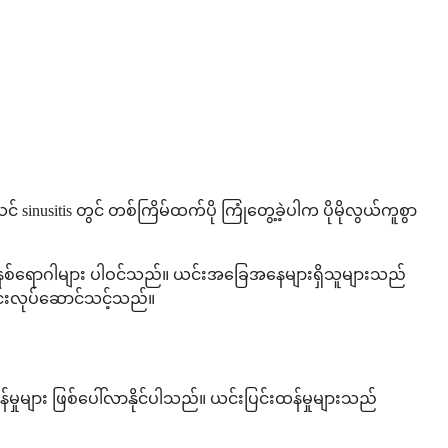
sinusitis တွင် တစ်ကြိမ်ထက်ပို ကြုံတွေ့ခဲ့ပါက ပိုမိုလွယ်ကူစွာ
ံအားစနစ်ရောဂါများ ပါဝင်သည်။ ယင်းအခြေအနေများရှိသူများသည်
ေါင်းလုပ်ဆောင်သင့်သည်။
ှုများ ဖြစ်ပေါ်လာနိုင်ပါသည်။ ယင်းပြင်းထန်မှုများသည်