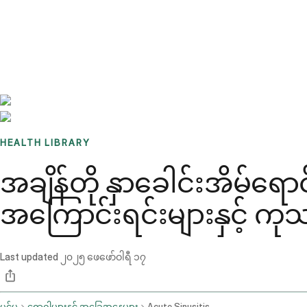
Benchmarks
Stories
FAQ
Sign up / Log in
HEALTH LIBRARY
အချိန်တို နှာခေါင်းအိမ်ရ
အကြောင်းရင်းများနှင့် ကုသ
Last updated
၂၀၂၅ ဖေဖော်ဝါရီ ၁၇
ပင်မ
ရောဂါများနှင့် အခြေအနေများ
Acute Sinusitis