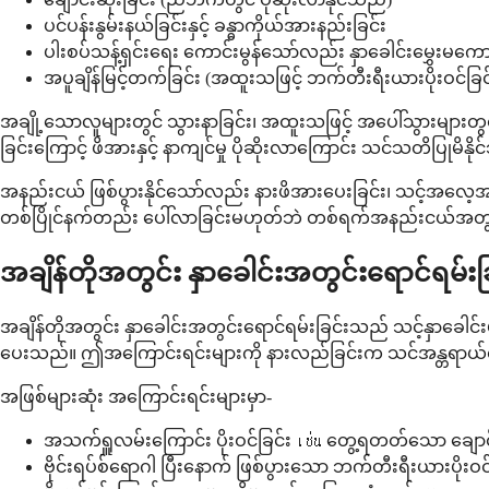
ပင်ပန်းနွမ်းနယ်ခြင်းနှင့် ခန္ဓာကိုယ်အားနည်းခြင်း
ပါးစပ်သန့်ရှင်းရေး ကောင်းမွန်သော်လည်း နှာခေါင်းမွှေးမကောင
အပူချိန်မြင့်တက်ခြင်း (အထူးသဖြင့် ဘက်တီးရီးယားပိုးဝင်ခြင
အချို့သောလူများတွင် သွားနာခြင်း၊ အထူးသဖြင့် အပေါ်သွားများတွင် 
ခြင်းကြောင့် ဖိအားနှင့် နာကျင်မှု ပိုဆိုးလာကြောင်း သင်သတိပြုမိနို
အနည်းငယ် ဖြစ်ပွားနိုင်သော်လည်း နားဖိအားပေးခြင်း၊ သင့်အလေ့အက
တစ်ပြိုင်နက်တည်း ပေါ်လာခြင်းမဟုတ်ဘဲ တစ်ရက်အနည်းငယ်အတွင်
အချိန်တိုအတွင်း နှာခေါင်းအတွင်းရောင်ရ
အချိန်တိုအတွင်း နှာခေါင်းအတွင်းရောင်ရမ်းခြင်းသည် သင့်နှာခေါင်းမ
ပေးသည်။ ဤအကြောင်းရင်းများကို နားလည်ခြင်းက သင်အန္တရာယ်ရှိနိ
အဖြစ်များဆုံး အကြောင်းရင်းများမှာ-
အသက်ရှူလမ်းကြောင်း ပိုးဝင်ခြင်း เช่น တွေ့ရတတ်သော ချောင်း
ဗိုင်းရပ်စ်ရောဂါ ပြီးနောက် ဖြစ်ပွားသော ဘက်တီးရီးယားပိုးဝင်