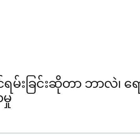
ောင်ရမ်းခြင်းဆိုတာ ဘာလဲ၊ 
မှု