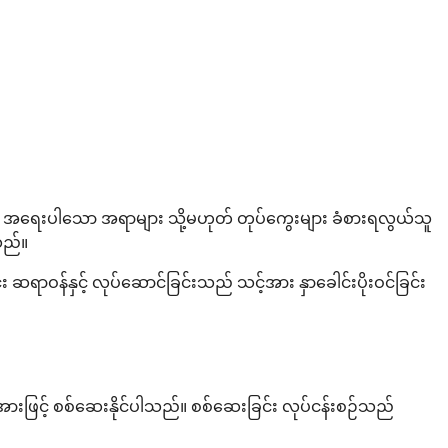
သည် အရေးပါသော အရာများ သို့မဟုတ် တုပ်ကွေးများ ခံစားရလွယ်သူ
သည်။
်း ဆရာဝန်နှင့် လုပ်ဆောင်ခြင်းသည် သင့်အား နှာခေါင်းပိုးဝင်ခြင်း
အားဖြင့် စစ်ဆေးနိုင်ပါသည်။ စစ်ဆေးခြင်း လုပ်ငန်းစဉ်သည်