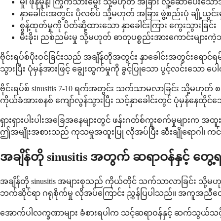
မှို၊ ဖုန်မှုန့်၊ ကြွက်သားမွေး သို့မဟုတ် အခြား လှုံ့ဆော်ပေးသ
နှာခေါင်းအတွင်း ပိုလစ်ပ် သို့မဟုတ် အခြား ဖွဲ့စည်းပုံ ချို့ယွင်းမ
စွန့်ထုတ်မှုကို ပိတ်ဆို့ထားသော နှာခေါင်းကြား ကွေးသွားခြင်း
မီးခိုး၊ ညစ်ညမ်းမှု သို့မဟုတ် ဓာတုပစ္စည်းအားကောင်းများက
ဗိုင်းရပ်စ်ပိုးဝင်ခြင်းသည် အချိန်တိုအတွင်း နှာခေါင်းအတွင်းရောင်
သွားပြီး ပုံမှန်အားဖြင့် ချွေးထွက်မှုကို ခွင့်ပြုသော ပွင့်လင်းသော ပေ
ဗိုင်းရပ်စ် sinusitis 7-10 ရက်အတွင်း သက်သာမလာခြင်း သို့မဟုတ်
ကိုယ်ခံအားစနစ် ကျော်လွန်သွားပြီး သင့်နှာခေါင်းတွင် ပုံမှန်နေထို
ရှားရှားပါးပါးအခြေအနေများတွင် ဖန်းဂတ်စ်ကူးစက်မှုများက အထူးသဖြင့
ဤအမျိုးအစားသည် ကုသမှုအထူးပြု လိုအပ်ပြီး ဆီးချိုရောဂါ၊ ကင်ဆ
အချိန်တို sinusitis အတွက် ဆရာဝန်နှင့် တွေ့
အချိန်တို sinusitis အများစုသည် ကိုယ်တိုင် သက်သာလာခြင်း သိ
ဘက်ဆိုင်ရာ ဂရုစိုက်မှု လိုအပ်ကြောင်း ညွှန်ပြပါသည်။ အကူအညီတောင
အောက်ပါလက္ခဏာများ ခံစားရပါက သင့်ဆရာဝန်နှင့် ဆက်သွယ်သင