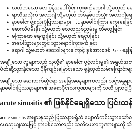
လတ်တလော လေပြွန်အပေါ်ပိုင်း ကူးစက်ရောဂါ သို့မဟုတ် ချော
ရာသီအလိုက် အလာဂျီ သို့မဟုတ် တစ်နှစ်ပတ်လုံး အလာဂျီရေ
နှာခေါင်း ဖွဲ့စည်းပုံပြဿနာများ เช่น နှာခေါင်းကြား ကွေးနေခြင
ဆေးလိပ်မီးခိုး သို့မဟုတ် လေထုညစ်ညမ်းမှု ထိတွေ့ခြင်း
မကြာခဏ ရေကူးခြင်း သို့မဟုတ် ရေငုပ်ခြင်း
အပေါ်သွားများတွင် သွားရောဂါကူးစက်ခြင်း
ရောဂါ သို့မဟုတ် ဆေးဝါးများကြောင့် ခုခံအ
အချို့သော လူများသည် သူတို့၏ နှာခေါင်း ပွင့်လင်းမှု၏ အရွယ်အစားနှ
ပိတ်ဆို့သွားနိုင်သော ပိုမိုကျဉ်းမြောင်းသော စွန့်ထုတ်လမ်းကြောင်းမျာ
အချို့သော ဆေးဘက်ဆိုင်ရာ အခြေအနေများကလည်း သင့်အန္တရာယ်ကို တိ
နှာခေါင်းပြဿနာများ၏ အစောပိုင်းလက္ခဏာများကို သတိပြုသင့်ပြီး သ
acute sinusitis ၏ ဖြစ်နိုင်ချေရှိသော ပြင်
acute sinusitis အများစုသည် ပြဿနာမရှိဘဲ ပျောက်ကင်းသွားသော်လည
ယေဘုယျအားဖြင့် ရှားပါးသော်လည်း သတိပေးလက္ခဏာများကို သိ