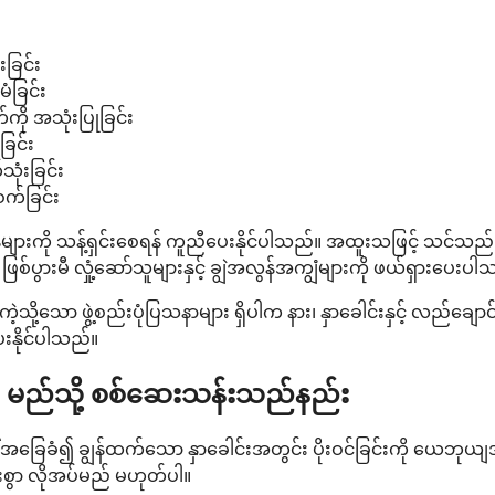
ခြင်း
ံခြင်း
ကို အသုံးပြုခြင်း
ခြင်း
သုံးခြင်း
စက်ခြင်း
ွန်များကို သန့်ရှင်းစေရန် ကူညီပေးနိုင်ပါသည်။ အထူးသဖြင့် သင်
ွားမီ လှုံ့ဆော်သူများနှင့် ချွဲအလွန်အကျွံများကို ဖယ်ရှားပေးပါ
့သို့သော ဖွဲ့စည်းပုံပြသနာများ ရှိပါက နား၊ နှာခေါင်းနှင့် လည်ချောင
းနိုင်ပါသည်။
ကို မည်သို့ စစ်ဆေးသန်းသည်နည်း
 အခြေခံ၍ ချွန်ထက်သော နှာခေါင်းအတွင်း ပိုးဝင်ခြင်းကို ယေဘုယျ
းစွာ လိုအပ်မည် မဟုတ်ပါ။