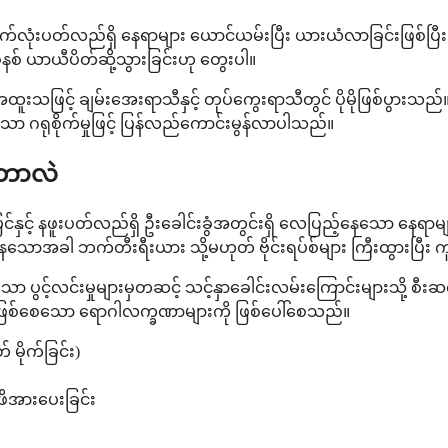
ှင့် မျက်လုံးပတ်လည်ရှိ နေရာများ ယောင်ယမ်းပြီး ယားယံလာခြင်းဖြစ
စ် ယာယီပိတ်ဆို့သွားခြင်းဟု တွေးပါ။
း အထူးသဖြင့် ချမ်းအေးရာသီနှင့် တုပ်ကွေးရာသီတွင် ပိုမိုဖြစ်ပွား
်သော ဂရုစိုက်မှုဖြင့် ပြန်လည်ကောင်းမွန်လာပါသည်။
ာ ဘာလဲ
ပါးပြင်နှင့် နဖူးပတ်လည်ရှိ ဦးခေါင်းခွံအတွင်းရှိ လေပြည့်နေသော နေ
ေသောအခါ ဘက်တီးရီးယား သို့မဟုတ် ဗိုင်းရပ်စ်များ ကြီးထွားပြီး ကူ
ယ်သော ပွင့်လင်းမှုများမှတဆင့် သင့်နှာခေါင်းလမ်းကြောင်းများသို့
်စေသော ရောဂါလက္ခဏာများကို ဖြစ်ပေါ်စေသည်။
 မိုက်ခြင်း)
် ဖိအားပေးခြင်း