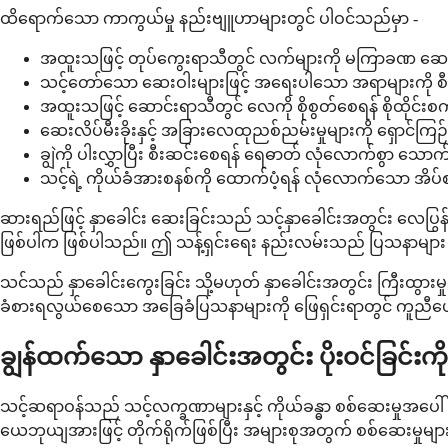
ထိရောက်သော ကာကွယ်မှု နည်းဗျူဟာများတွင် ပါဝင်သည်မှာ -
အထူးသဖြင့် တုပ်ကွေးရာသီတွင် လက်များကို မကြာခဏ ဆေး
သင့်တော်သော ဆေးဝါးများဖြင့် အရေးပါသော အရာများကို စီမ
အထူးသဖြင့် ဆောင်းရာသီတွင် လေကို စိုစွတ်စေရန် စိုထိုင်းစက်
ဆေးလိပ်မီးခိုးနှင့် အခြားလေထုညစ်ညမ်းမှုများကို ရှောင်ကြဉ်
ချွဲကို ပါးလွှာပြီး စီးဆင်းစေရန် ရေဓာတ် လုံလောက်စွာ သောက်
သင့်ရဲ့ ကိုယ်ခံအားစနစ်ကို ထောက်ပံ့ရန် လုံလောက်သော အိပ်
ဆားရည်ဖြင့် နှာခေါင်း ဆေးခြင်းသည် သင့်နှာခေါင်းအတွင်း လေပြ
ဖြစ်ပါက ဖြစ်ပါသည်။ ဤ သန့်ရှင်းရေး နည်းလမ်းသည် ပြသနာများ ဖြစ်ပ
သင်သည် နှာခေါင်းကွေးခြင်း သို့မဟုတ် နှာခေါင်းအတွင်း ကြီးထွားမှုကဲ
ခံစားရလွယ်စေသော အခြေခံပြသနာများကို ဖြေရှင်းရာတွင် ကူညီပေ
ချွန်ထက်သော နှာခေါင်းအတွင်း ပိုးဝင်ခြင်း
သင့်ဆရာဝန်သည် သင့်လက္ခဏာများနှင့် ကိုယ်ခန္ဓာ စစ်ဆေးမှုအပေါ်
ယေဘုယျအားဖြင့် တိုက်ရိုက်ဖြစ်ပြီး အများစုအတွက် စစ်ဆေးမှုမျာ