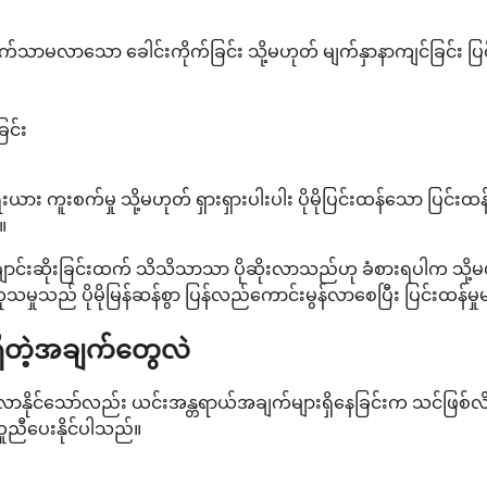
သာမလာသော ခေါင်းကိုက်ခြင်း သို့မဟုတ် မျက်နှာနာကျင်ခြင်း ပြင
ြင်း
စက်မှု သို့မဟုတ် ရှားရှားပါးပါး ပိုမိုပြင်းထန်သော ပြင်းထန်မ
။
 ချောင်းဆိုးခြင်းထက် သိသိသာသာ ပိုဆိုးလာသည်ဟု ခံစားရပါက သို့မ
ုသမှုသည် ပိုမိုမြန်ဆန်စွာ ပြန်လည်ကောင်းမွန်လာစေပြီး ပြင်းထန်
ရှိတဲ့အချက်တွေလဲ
ုများလာနိုင်သော်လည်း ယင်းအန္တရာယ်အချက်များရှိနေခြင်းက သင်ဖြစ်
ကူညီပေးနိုင်ပါသည်။