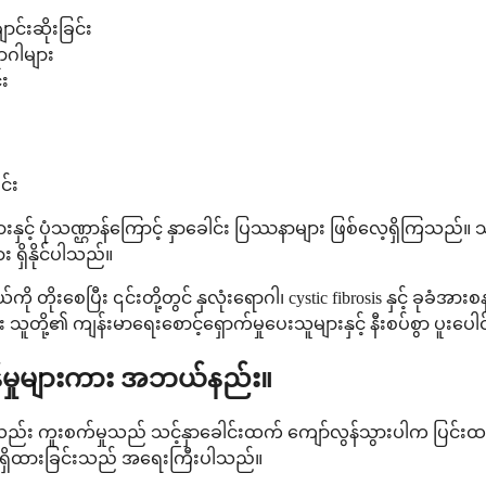
င်းဆိုးခြင်း
ာဂါများ
်း
ားစနစ် ضعيف နေခြင်း
င့် ပုံသဏ္ဌာန်ကြောင့် နှာခေါင်း ပြဿနာများ ဖြစ်လေ့ရှိကြသည်။ သင် 
း ရှိနိုင်ပါသည်။
ုးစေပြီး ၎င်းတို့တွင် နှလုံးရောဂါ၊ cystic fibrosis နှင့် ခုခ
ူတို့၏ ကျန်းမာရေးစောင့်ရှောက်မှုပေးသူများနှင့် နီးစပ်စွာ ပူးပ
းထန်မှုများကား အဘယ်နည်း။
်း ကူးစက်မှုသည် သင့်နှာခေါင်းထက် ကျော်လွန်သွားပါက ပြင်းထန်မ
ရှိထားခြင်းသည် အရေးကြီးပါသည်။