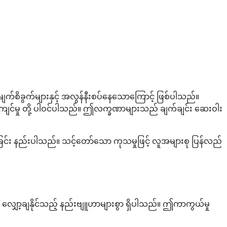
မျက်စိခွက်များနှင့် အလွန်နီးစပ်နေသောကြောင့် ဖြစ်ပါသည်။
နာကျင်မှု တို့ ပါဝင်ပါသည်။ ဤလက္ခဏာများသည် ချက်ချင်း ဆေးဝါး
ြင်း နည်းပါသည်။ သင့်တော်သော ကုသမှုဖြင့် လူအများစု ပြန်လည်
လျှော့ချနိုင်သည့် နည်းဗျူဟာများစွာ ရှိပါသည်။ ဤကာကွယ်မှု
။