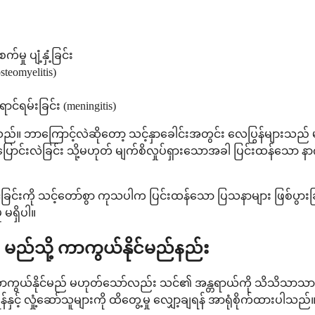
မှု ပျံ့နှံ့ခြင်း
teomyelitis)
ရမ်းခြင်း (meningitis)
ပါသည်။ ဘာကြောင့်လဲဆိုတော့ သင့်နှာခေါင်းအတွင်း လေပြွန်များသည် 
ြောင်းလဲခြင်း သို့မဟုတ် မျက်စိလှုပ်ရှားသောအခါ ပြင်းထန်သော 
ြင်းကို သင့်တော်စွာ ကုသပါက ပြင်းထန်သော ပြသနာများ ဖြစ်ပွားခ
 မရှိပါ။
ု မည်သို့ ကာကွယ်နိုင်မည်နည်း
ို ကာကွယ်နိုင်မည် မဟုတ်သော်လည်း သင်၏ အန္တရာယ်ကို သိသိသာသာ 
င့် လှုံ့ဆော်သူများကို ထိတွေ့မှု လျှော့ချရန် အာရုံစိုက်ထားပါသည်