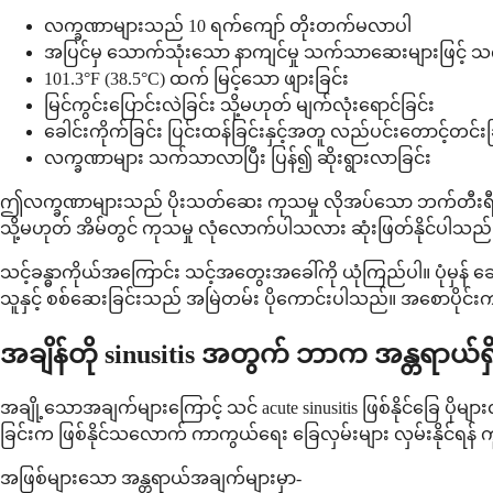
လက္ခဏာများသည် 10 ရက်ကျော် တိုးတက်မလာပါ
အပြင်မှ သောက်သုံးသော နာကျင်မှု သက်သာဆေးများဖြင့် သက်
101.3°F (38.5°C) ထက် မြင့်သော ဖျားခြင်း
မြင်ကွင်းပြောင်းလဲခြင်း သို့မဟုတ် မျက်လုံးရောင်ခြင်း
ခေါင်းကိုက်ခြင်း ပြင်းထန်ခြင်းနှင့်အတူ လည်ပင်းတောင့်တင်းခ
လက္ခဏာများ သက်သာလာပြီး ပြန်၍ ဆိုးရွားလာခြင်း
ဤလက္ခဏာများသည် ပိုးသတ်ဆေး ကုသမှု လိုအပ်သော ဘက်တီးရီးယား ကူး
သို့မဟုတ် အိမ်တွင် ကုသမှု လုံလောက်ပါသလား ဆုံးဖြတ်နိုင်ပါသည်
သင့်ခန္ဓာကိုယ်အကြောင်း သင့်အတွေးအခေါ်ကို ယုံကြည်ပါ။ ပုံမှန်
သူနှင့် စစ်ဆေးခြင်းသည် အမြဲတမ်း ပိုကောင်းပါသည်။ အစောပိုင်းက
အချိန်တို sinusitis အတွက် ဘာက အန္တရာယ်
အချို့သောအချက်များကြောင့် သင် acute sinusitis ဖြစ်နိုင်ခြေ ပိ
ခြင်းက ဖြစ်နိုင်သလောက် ကာကွယ်ရေး ခြေလှမ်းများ လှမ်းနိုင်ရန် 
အဖြစ်များသော အန္တရာယ်အချက်များမှာ-