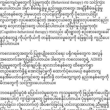
ကျွမ်းကျင်မှုတွေကို ပြုမူကုထုံး (Behavioral therapy) က သင်ကြား
ပေးပါတယ်။ ဒါမှာ စီမံခန့်ခွဲမှု နည်းဗျူဟာတွေ၊ အချိန်စီမံခန့်ခွဲမှု
နည်းစနစ်တွေ ဒါမှမဟုတ် လုပ်ငန်းကြီးတွေကို ပိုသေးငယ်ပြီး
လွယ်ကူစွာ လုပ်ဆောင်နိုင်တဲ့ အဆင့်ငယ်တွေ ခွဲခြားလုပ်ဆောင်နည်း
တွေ လေ့လာခြင်းတွေ ပါဝင်နိုင်ပါတယ်။ သိမြင်မှု-ပြုမူကုထုံး
(Cognitive-behavioral therapy) ကလည်း ဆိုးရွားတဲ့ စဉ်းစားတွေးခေါ်
မှုပုံစံတွေနဲ့ ကိုယ့်ကိုယ်ကို တန်ဖိုးမထားမှုတွေကို ဖြေရှင်းဖို့ ကူညီပေး
နိုင်ပါတယ်။
ကလေးတွေအတွက် ပြုစုပျိုးထောင်ရေး ပရိုဂရမ်တွေက အလွန်
အထောက်အကူပြုနိုင်ပါတယ်။ ဒါတွေက ကလေးတွေရဲ့ ADHD
ပြုမူမှုတွေကို ထိန်းချုပ်ဖို့၊ ဆုလာဘ်စနစ်တွေ ထိရောက်စွာ
တည်ဆောက်ဖို့နဲ့ အောင်မြင်မှုကို ထောက်ပံ့ပေးမယ့် စနစ်တကျ
နေအိမ်ပတ်ဝန်းကျင်တွေ ဖန်တီးဖို့ လက်တွေ့ကျတဲ့ နည်းစနစ်တွေကို
မိဘတွေကို သင်ကြားပေးပါတယ်။
ဘဝနေထိုင်မှုပုံစံ ပြောင်းလဲမှုတွေက ကုသမှုတွေကို ဖြည့်စွက်ပေးပြီး
အရေးပါတဲ့ ကွာခြားမှုတွေ ဖြစ်ပေါ်စေနိုင်ပါတယ်။ ပုံမှန်လေ့ကျင့်ခန်း
လုပ်ခြင်း၊ လုံလောက်တဲ့ အိပ်စက်ခြင်းနဲ့ ဟင်းလျာအာဟာရ ညီမျှမှုရှိ