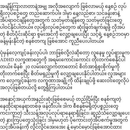
အချိန်ကြာလာတာနဲ့အမျှ အလိုအလျောက် ဖြစ်လာမယ့် နေ့စဉ် လုပ်
ရိုးလုပ်စဉ်တွေ တည်ဆောက်ပါ။ ဒါမှာ နေ့လည်စာ၊ သင်ခန်းစာနဲ့
အိပ်ရာဝင်ချိန်တွေအတွက် သတ်မှတ်ချိန်တွေ သတ်မှတ်ခြင်းတွေ
ပါဝင်နိုင်ပါတယ်။ လုပ်ရိုးလုပ်စဉ်တွေက ဆုံးဖြတ်ချက်ချဖို့ လိုအပ်
တဲ့ စိတ်ပိုင်းဆိုင်ရာ စွမ်းအင်ကို လျှော့ချပေးပြီး သင့်ရဲ့ နေ့စဉ်ဘဝမှာ
ခန့်မှန်းနိုင်တဲ့ စနစ်တကျ ဖြစ်အောင် ကူညီပေးပါတယ်။
ပုံမှန်လေ့ကျင့်ခန်းလုပ်ပါ၊ ဘာဖြစ်လို့လဲဆိုတော့ လူနေမှု လှုပ်ရှားမှုက
ADHD လက္ခဏာတွေကို အရမ်းကောင်းကောင်း တိုးတက်စေနိုင်ပါ
တယ်။ မိနစ် ၂၀ လမ်းလျှောက်တာတောင် စိတ်အာရုံစူးစိုက်မှုကို
တိုးတက်စေပြီး စိတ်မရှည်မှုကို လျှော့ချပေးနိုင်ပါတယ်။ လူအများ
က လေ့ကျင့်ခန်းက လက္ခဏာအချို့ကို ထိန်းချုပ်ဖို့ ဆေးဝါးတွေလိုပဲ
အလုပ်ဖြစ်တယ်လို့ တွေ့ရှိကြပါတယ်။
အနှောင့်အယှက်အနည်းဆုံးဖြစ်စေမယ့် တည်ငြိမ်ပြီး စနစ်ကျတဲ့
နေထိုင်ရာနေရာတစ်ခု ဖန်တီးပါ။ ဒါက စီစနစ်မရှိတဲ့ပစ္စည်းတွေ
ကင်းကွာတဲ့ သီးသန့်အလုပ်လုပ်ရာနေရာရှိခြင်း၊ ဆူညံသံလျှော့ချပေး
တဲ့ နားကြပ်တွေသုံးခြင်း ဒါမှမဟုတ် ပိုကောင်းတဲ့အိပ်စက်မှုအတွက်
သင့်အိပ်ခန်းကို လှိုင်လှိုင်အေးအေး နဲ့ မှောင်မှောင်ဖြစ်အောင်ထား