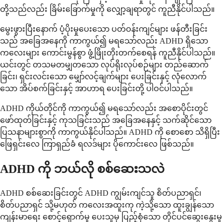
တို့သည်လည်း ခြိမ်းခြောက်မှုကို လျှော့ချရာတွင် ကူညီနိုင်ပါသည်။
မွေးဖွားပြီးနောက် ပံ့ပိုးမှုပေးသော ပတ်ဝန်းကျင်များ ဖန်တီးခြင်း
သည် အခြေအနေကို ကာကွယ်၍ မရသော်လည်း ADHD ရှိသော
ကလေးများ ကောင်းမွန်စွာ ဖွံ့ဖြိုးတိုးတက်စေရန် ကူညီနိုင်ပါသည်။
ယင်းတွင် တသမတမျှတသော လုပ်ရိုးလုပ်စဉ်များ တည်ဆောက်
ခြင်း၊ ရှင်းလင်းသော မျှော်လင့်ချက်များ ပေးခြင်းနှင့် လုံလောက်
သော အိပ်စက်ခြင်းနှင့် အာဟာရ ပေးခြင်းတို့ ပါဝင်ပါသည်။
ADHD ကိုယ်တိုင်ကို ကာကွယ်၍ မရသော်လည်း အစောပိုင်းတွင်
ဖော်ထုတ်ခြင်းနှင့် ကုသခြင်းသည် အခြေအနေနှင့် သက်ဆိုင်သော
ပြသနာများစွာကို ကာကွယ်နိုင်ပါသည်။ ADHD ကို စောစော သိရှိပြီး
ဖြေရှင်းလေ ကြာရှည်ခံ ရလဒ်များ ပိုကောင်းလေ ဖြစ်သည်။
ADHD ကို ဘယ်လို စစ်ဆေးသလဲ
ADHD စစ်ဆေးခြင်းတွင် ADHD ကျွမ်းကျင်သူ စိတ်ပညာရှင်၊
စိတ်ပညာရှင် သို့မဟုတ် ကလေးအထူးကု ကဲ့သို့သော ထူးချွန်သော
ကျန်းမာရေး စောင့်ရှောက်မှု ပေးသူမှ ပြည့်စုံသော တိုင်ပင်ဆွေးနွေးမှု