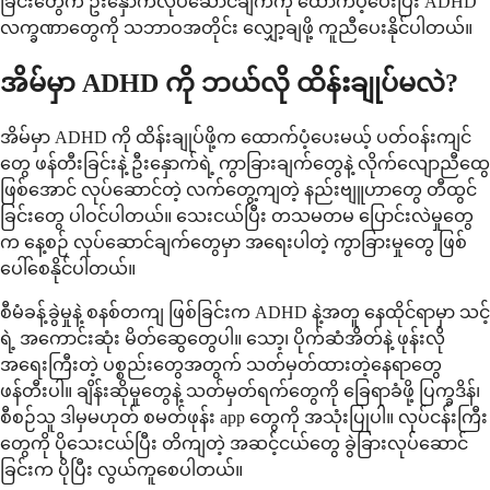
ခြင်းတွေက ဦးနှောက်လုပ်ဆောင်ချက်ကို ထောက်ပံ့ပေးပြီး ADHD
လက္ခဏာတွေကို သဘာဝအတိုင်း လျှော့ချဖို့ ကူညီပေးနိုင်ပါတယ်။
အိမ်မှာ ADHD ကို ဘယ်လို ထိန်းချုပ်မလဲ?
အိမ်မှာ ADHD ကို ထိန်းချုပ်ဖို့က ထောက်ပံ့ပေးမယ့် ပတ်ဝန်းကျင်
တွေ ဖန်တီးခြင်းနဲ့ ဦးနှောက်ရဲ့ ကွာခြားချက်တွေနဲ့ လိုက်လျောညီထွေ
ဖြစ်အောင် လုပ်ဆောင်တဲ့ လက်တွေ့ကျတဲ့ နည်းဗျူဟာတွေ တီထွင်
ခြင်းတွေ ပါဝင်ပါတယ်။ သေးငယ်ပြီး တသမတမ ပြောင်းလဲမှုတွေ
က နေ့စဉ် လုပ်ဆောင်ချက်တွေမှာ အရေးပါတဲ့ ကွာခြားမှုတွေ ဖြစ်
ပေါ်စေနိုင်ပါတယ်။
စီမံခန့်ခွဲမှုနဲ့ စနစ်တကျ ဖြစ်ခြင်းက ADHD နဲ့အတူ နေထိုင်ရာမှာ သင့်
ရဲ့ အကောင်းဆုံး မိတ်ဆွေတွေပါ။ သော့၊ ပိုက်ဆံအိတ်နဲ့ ဖုန်းလို
အရေးကြီးတဲ့ ပစ္စည်းတွေအတွက် သတ်မှတ်ထားတဲ့နေရာတွေ
ဖန်တီးပါ။ ချိန်းဆိုမှုတွေနဲ့ သတ်မှတ်ရက်တွေကို ခြေရာခံဖို့ ပြက္ခဒိန်၊
စီစဉ်သူ ဒါမှမဟုတ် စမတ်ဖုန်း app တွေကို အသုံးပြုပါ။ လုပ်ငန်းကြီး
တွေကို ပိုသေးငယ်ပြီး တိကျတဲ့ အဆင့်ငယ်တွေ ခွဲခြားလုပ်ဆောင်
ခြင်းက ပိုပြီး လွယ်ကူစေပါတယ်။