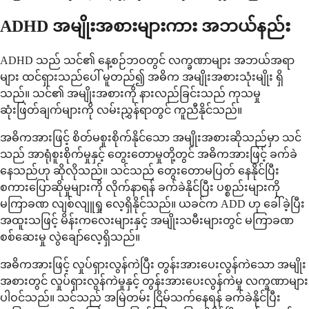
ADHD အမျိုးအစားများကား အဘယ်နည်း
ADHD သည် သင်၏ နေ့စဉ်ဘဝတွင် လက္ခဏာများ အဘယ်အရာ
များ ထင်ရှားသည်ပေါ် မူတည်၍ အဓိက အမျိုးအစားသုံးမျိုး ရှိ
သည်။ သင်၏ အမျိုးအစားကို နားလည်ခြင်းသည် ကုသမှု
ဆုံးဖြတ်ချက်များကို လမ်းညွှန်ရာတွင် ကူညီနိုင်သည်။
အဓိကအားဖြင့် စိတ်မစူးစိုက်နိုင်သော အမျိုးအစားဆိုသည်မှာ သင်
သည် အာရုံစူးစိုက်မှုနှင့် တွေးတောမှုတို့တွင် အဓိကအားဖြင့် ခက်ခဲ
နေသည်ဟု ဆိုလိုသည်။ သင်သည် တွေးတောမပြတ် နေနိုင်ပြီး
စကားပြောဆိုမှုများကို လိုက်နာရန် ခက်ခဲနိုင်ပြီး ပစ္စည်းများကို
မကြာခဏ လျစ်လျူရှု လေ့ရှိနိုင်သည်။ ယခင်က ADD ဟု ခေါ်ခဲ့ပြီး
အထူးသဖြင့် မိန်းကလေးများနှင့် အမျိုးသမီးများတွင် မကြာခဏ
စစ်ဆေးမှု လွဲချော်လေ့ရှိသည်။
အဓိကအားဖြင့် လှုပ်ရှားလွန်ကဲပြီး တွန်းအားပေးလွန်ကဲသော အမျိုး
အစားတွင် လှုပ်ရှားလွန်ကဲမှုနှင့် တွန်းအားပေးလွန်ကဲမှု လက္ခဏာများ
ပါဝင်သည်။ သင်သည် အမြဲတမ်း ငြိမ်သက်နေရန် ခက်ခဲနိုင်ပြီး