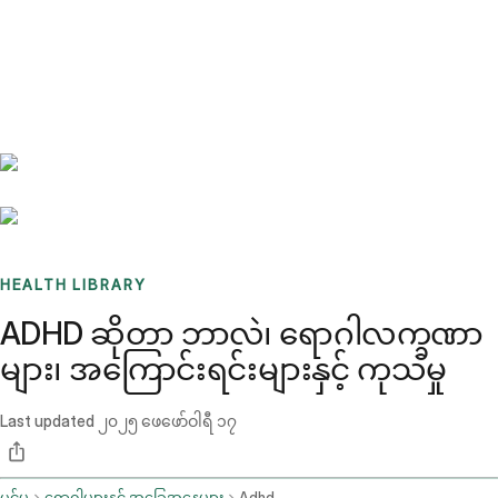
Benchmarks
Stories
FAQ
Sign up / Log in
HEALTH LIBRARY
ADHD ဆိုတာ ဘာလဲ၊ ရောဂါလက္ခဏာ
များ၊ အကြောင်းရင်းများနှင့် ကုသမှု
Last updated
၂၀၂၅ ဖေဖော်ဝါရီ ၁၇
ပင်မ
ရောဂါများနှင့် အခြေအနေများ
Adhd