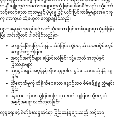
အမျိုးမျိုးတွင် အခက်အခဲများစွာကို ဖြစ်ပေါ်စေနိုင်သည်။ သို့သော်
သင့်လျော်သော ကုသမှုနှင့် ပံ့ပိုးမှုဖြင့် ယင်းပြင်းထန်မှုများအများစု
ကို ကာကွယ် သို့မဟုတ် လျှော့ချနိုင်သည်။
ပညာရေးနှင့် အလုပ်နှင့် သက်ဆိုင်သော ပြင်းထန်မှုများမှာ ပုံမှန်ဖြစ်
ပြီး ယင်းတို့တွင် ပါဝင်နိုင်သည်မှာ-
ကျောင်းပြီးမြောက်ရန် ခက်ခဲခြင်း သို့မဟုတ် အစောပိုင်းတွင်
ကျောင်းထွက်ခြင်း
အလုပ်အကိုင်များ ပြောင်းလဲခြင်း သို့မဟုတ် အလုပ်ခွင်
ပြဿနာများ
သင့်စွမ်းရည်အမှန်နှင့် နှိုင်းယှဉ်ပါက စွမ်းဆောင်ရည် နိမ့်ကျ
ခြင်း
ထိရောက်မှုကို ထိခိုက်စေသော နေ့စဉ်ဘဝ စီမံခန့်ခွဲမှု ညံ့ဖျင်း
ခြင်း
နောက်ကြောင်း ဆွဲခြင်းကြောင့် နောက်ကျခြင်း သို့မဟုတ်
အခွင့်အရေး လက်လွတ်ခြင်း
လူမှုရေးနှင့် စိတ်ခံစားမှုဆိုင်ရာ ပြင်းထန်မှုများသည် သင့်ဘဝ