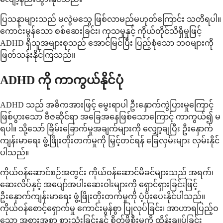
ပြသနာများသည် မလွဲမသွေ ဖြစ်လာမည်မဟုတ်ကြောင်း သတိရပါ။
ကောင်းမွန်သော စစ်ဆေးခြင်း၊ ကုသမှုနှင့် ကိုယ်တိုင်သိရှိမှုဖြင့်
ADHD ရှိသူအများစုသည် အောင်မြင်ပြီး ပြည့်စုံသော ဘဝများကို
ဖြတ်သန်းနိုင်ကြသည်။
ADHD ကို ကာကွယ်နိုင်ပုံ
ADHD သည် အဓိကအားဖြင့် မွေးရာပါ ဦးနှောက်ကွဲပြားမှုကြောင့်
ဖြစ်ပွားသော ဗီဇဆိုင်ရာ အခြေအနေဖြစ်သောကြောင့် ကာကွယ်၍ မ
ရပါ။ သို့သော် ခြိမ်းခြောက်မှုအချက်များကို လျှော့ချပြီး ဦးနှောက်
ကျန်းမာရေး ဖွံ့ဖြိုးတိုးတက်မှုကို မြှင့်တင်ရန် ခြေလှမ်းများ လှမ်းနိုင်
ပါသည်။
ကိုယ်ဝန်ဆောင်စဉ်အတွင်း ကိုယ်ဝန်ဆောင်မိခင်များသည် အရက်၊
ဆေးလိပ်နှင့် အပျော်အပါးဆေးဝါးများကို ရှောင်ရှားခြင်းဖြင့်
ဦးနှောက်ကျန်းမာရေး ဖွံ့ဖြိုးတိုးတက်မှုကို ပံ့ပိုးပေးနိုင်ပါသည်။
ကိုယ်ဝန်စောင့်ရှောက်မှု ကောင်းမွန်စွာ ပြုလုပ်ခြင်း၊ အာဟာရပြည့်ဝ
သော အစားအစာ စားသုံးခြင်းနှင့် စိတ်ဖိစီးမှုကို ထိန်းချုပ်ခြင်း