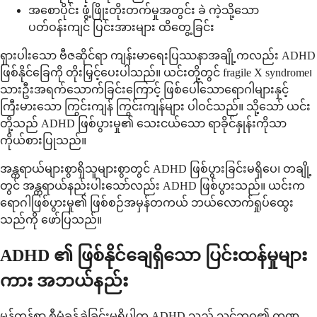
အစောပိုင်း ဖွံ့ဖြိုးတိုးတက်မှုအတွင်း ခဲ ကဲ့သို့သော
ပတ်ဝန်းကျင် ပြင်းအားများ ထိတွေ့ခြင်း
ရှားပါးသော ဗီဇဆိုင်ရာ ကျန်းမာရေးပြဿနာအချို့ကလည်း ADHD
ဖြစ်နိုင်ခြေကို တိုးမြှင့်ပေးပါသည်။ ယင်းတို့တွင် fragile X syndrome၊
သားဦးအရက်သောက်ခြင်းကြောင့် ဖြစ်ပေါ်သောရောဂါများနှင့်
ကြီးမားသော ကြွင်းကျန် ကြွင်းကျန်များ ပါဝင်သည်။ သို့သော် ယင်း
တို့သည် ADHD ဖြစ်ပွားမှု၏ သေးငယ်သော ရာခိုင်နှုန်းကိုသာ
ကိုယ်စားပြုသည်။
အန္တရာယ်များစွာရှိသူများစွာတွင် ADHD ဖြစ်ပွားခြင်းမရှိပေ၊ တချို့
တွင် အန္တရာယ်နည်းပါးသော်လည်း ADHD ဖြစ်ပွားသည်။ ယင်းက
ရောဂါဖြစ်ပွားမှု၏ ဖြစ်စဉ်အမှန်တကယ် ဘယ်လောက်ရှုပ်ထွေး
သည်ကို ဖော်ပြသည်။
ADHD ၏ ဖြစ်နိုင်ချေရှိသော ပြင်းထန်မှုများ
ကား အဘယ်နည်း
မှန်ကန်စွာ စီမံခန့်ခွဲခြင်းမရှိပါက ADHD သည် သင့်ဘဝ၏ ကဏ္ဍ