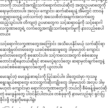
ဘဝကို ဘယ်လိုအကျိုးသက်ရောက်တယ်ဆိုတဲ့ အထူးဥပမာတွေကို
ရေးမှတ်ထားပါ။ အလုပ်၊ ကျောင်း၊ ဆက်ဆံရေးနဲ့ အိမ်တွင် တာဝန်
ဝတ္တရားတွေနဲ့ ပတ်သက်တဲ့ အသေးစိတ်အချက်အလက်တွေ
ထည့်သွင်းပါ။ တိကျတဲ့ ဥပမာတွေက သင့်ဆရာဝန်ကို သင့်ရောဂါ
လက္ခဏာတွေရဲ့ လက်တွေ့အကျိုးသက်ရောက်မှုကို နားလည်စေပါ
တယ်။
သင့်ရောဂါလက္ခဏာတွေအကြောင်း အသိပေးနိုင်မယ့် သက်ဆိုင်ရာ
ဆေးရုံမှတ်တမ်းတွေ၊ ယခင်စစ်ဆေးမှုတွေ ဒါမှမဟုတ် ကျောင်း
မှတ်တမ်းတွေကို စုဆောင်းပါ။ သင့်ကလေးအတွက် စစ်ဆေးမှု
တောင်းဆိုနေတယ်ဆိုရင် စာမေးပွဲရလဒ်တွေ၊ ဆရာမှတ်ချက်တွေနဲ့
ယခင်စစ်ဆေးမှုရလဒ်တွေကို ယူလာပါ။
မေးချင်တဲ့ မေးခွန်းစာရင်းကို ပြင်ဆင်ပါ။ ဒါတွေထဲမှာ ကုသမှု
ရွေးချယ်စရာတွေ၊ ဘေးထွက်ဆိုးကျိုးတွေ ဒါမှမဟုတ် အလုပ် ဒါမှ
မဟုတ် ကျောင်းမှာ ရောဂါလက္ခဏာတွေကို ဘယ်လို စီမံခန့်ခွဲမလဲဆို
တဲ့ မေးခွန်းတွေ ပါဝင်နိုင်ပါတယ်။ တစ်ခုခုကို နားမလည်ရင် ရှင်းပြ
ခိုင်းဖို့ တွန့်တိုမနေပါနဲ့။