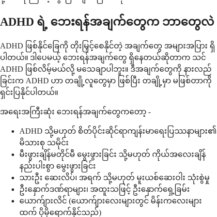
ADHD ရဲ့ ဘေးရန်အချက်တွေက ဘာတွေလဲ
ADHD ဖြစ်နိုင်ခြေကို တိုးမြှင့်စေနိုင်တဲ့ အချက်တွေ အများအပြား ရှိ
ပါတယ်။ ဒါပေမယ့် ဘေးရန်အချက်တွေ ရှိနေတယ်ဆိုတာက သင်
ADHD ဖြစ်လိမ့်မယ်လို့ မသေချာပါဘူး။ ဒီအချက်တွေကို နားလည်
ခြင်းက ADHD ဟာ တချို့လူတွေမှာ ဖြစ်ပြီး တချို့မှာ မဖြစ်တာကို
ရှင်းပြနိုင်ပါတယ်။
အရေးအကြီးဆုံး ဘေးရန်အချက်တွေကတော့ -
ADHD သို့မဟုတ် စိတ်ပိုင်းဆိုင်ရာကျန်းမာရေးပြဿနာများ၏
မိသားစု သမိုင်း
မီးဖွားချိန်မတိုင်မီ မွေးဖွားခြင်း သို့မဟုတ် ကိုယ်အလေးချိန်
နည်းပါးစွာ မွေးဖွားခြင်း
သားဦး ဆေးလိပ်၊ အရက် သို့မဟုတ် မူးယစ်ဆေးဝါး သုံးစွဲမှု
ဦးနှောက်ဒဏ်ရာများ၊ အထူးသဖြင့် ဦးနှောက်ရှေ့ခြမ်း
ယောက်ျားလိင် (ယောက်ျားလေးများတွင် မိန်းကလေးများ
ထက် ပိုမိုရောက်နိုင်သည်)