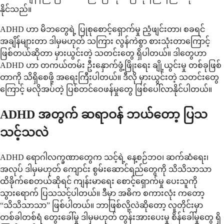
နိုင်သည်။
ADHD ဟာ မိဘတွေရဲ့ ပြုစုစောင့်ရှောက်မှု ညံ့ဖျင်းတာ၊ စခရင်
အချိန်များတာ ဒါမှမဟုတ် သကြား လွန်ကဲစွာ စားသုံးတာကြောင့်
ဖြစ်တယ်ဆိုတာ မှားယွင်းတဲ့ သတင်းတွေ ရှိပါတယ်။ ဒါတွေဟာ
ADHD ဟာ တကယ်တမ်း ဦးနှောက်ဖွံ့ဖြိုးရေး ချို့ယွင်းမှု တစ်ခုဖြစ်
တာကို သိရှိစေဖို့ အရေးကြီးပါတယ်။ ဒီလို မှားယွင်းတဲ့ သတင်းတွေ
ကြောင့် မလိုအပ်တဲ့ ပြစ်တင်ဝေဖန်မှုတွေ ဖြစ်ပေါ်လာနိုင်ပါတယ်။
ADHD အတွက် ဆရာဝန် ဘယ်တော့ ပြသ
သင့်သလဲ
ADHD ရောဂါလက္ခဏာတွေက သင့်ရဲ့ နေ့စဉ်ဘဝ၊ ဆက်ဆံရေး၊
အလုပ် ဒါမှမဟုတ် ကျောင်း စွမ်းဆောင်ရည်တွေကို သိသိသာသာ
ထိခိုက်စေတယ်ဆိုရင် ကျန်းမာရေး စောင့်ရှောက်မှု ပေးသူကို
သွားရောက် ပြသသင့်ပါတယ်။ ဒီမှာ အဓိက စကားလုံး ကတော့
“သိသိသာသာ” ဖြစ်ပါတယ်။ ဘာဖြစ်လို့လဲဆိုတော့ လူတိုင်းမှာ
တစ်ခါတစ်ရံ တွေးခေါ်မှု ဒါမှမဟုတ် တွန်းအားပေးမှု စိန်ခေါ်မှုတွေ ရှိ