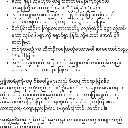
သော့၊ ဖုန်း သို့မဟုတ် စာရွက်စာတမ်းများကဲ့သို့သော
အရေးကြီးသော ပစ္စည်းများကို ပုံမှန်ဆုံးရှုံးခြင်း
လုပ်ငန်းများကို စီစဉ်ခြင်း၊ အချိန်ကို စီမံခြင်း သို့မဟုတ်
သတ်မှတ်ရက်များကို လိုက်နာခြင်းတွင် ခက်ခဲခြင်း
စိတ်ပိုင်းဆိုင်ရာ ကြိုးစားအားထုတ်မှု တည်တံ့ခိုင်မြဲစွာ လိုအပ်
သော လုပ်ငန်းများကို ရှောင်ရှားခြင်း သို့မဟုတ် နောက်ပြန်
ဆုတ်ခြင်း
တစ်စုံတစ်ဦးက တိုက်ရိုက်ပြောဆိုသောအခါ နားမထောင်သည့်
ပုံစံပေါ်ခြင်း
အလုပ် သို့မဟုတ် အခြားလုပ်ငန်းများတွင် တစ်ကျွန်းတည်း
ပေါ်လာသော အမှားများ ပြုလုပ်ခြင်း
ဤအာရုံစူးစိုက်မှု စိန်ခေါ်မှုများသည် စိတ်ပျက်စရာ ဖြစ်နိုင်
သော်လည်း ၎င်းတို့သည် သင်၏ ဦးနှောက်က အချက်အလက်များ
ကို ဘယ်လို လုပ်ဆောင်ပုံနှင့် ပတ်သက်သော ကွာခြားချက်များမှ
ဆင်းသက်လာခြင်းဖြစ်ပြီး ဂရုမစိုက်ခြင်း သို့မဟုတ် ကြိုးစား
အားထုတ်မှု လျော့နည်းခြင်းမှ မဟုတ်ကြောင်း သတိရပါ။
အာရုံစူးစိုက်မှု လွန်ကဲခြင်းနှင့် တွန်းအားပေးမှု လက္ခဏာများသည်
ဤသို့ ဖြစ်တတ်သည်-