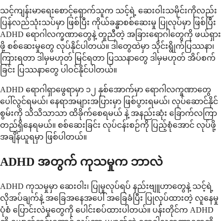
သင့်ကျန်းမာရေးစောင့်ရှောက်သူက သင့်ရဲ့ ဆေးဝါးသမိုင်းကိုလည်း
ပြန်လည်သုံးသပ်မှာ ဖြစ်ပြီး ကိုယ်ခန္ဓာစစ်ဆေးမှု ပြုလုပ်မှာ ဖြစ်ပြီး
ADHD ရောဂါလက္ခဏာတွေနဲ့ တူညီတဲ့ အခြားရောဂါတွေကို ဖယ်ရှား
ဖို့ စစ်ဆေးမှုတွေ လုပ်နိုင်ပါတယ်။ ဒါတွေထဲမှာ သိုင်းရွိုက်ပြဿနာ၊
ကြားရတာ ဒါမှမဟုတ် မြင်ရတာ ပြဿနာတွေ ဒါမှမဟုတ် အိပ်စက်
ခြင်း ပြဿနာတွေ ပါဝင်နိုင်ပါတယ်။
ADHD ရောဂါရှာဖွေရာမှာ ၁၂ နှစ်အောက်မှာ ရောဂါလက္ခဏာတွေ
ပေါ်လွင်ရမယ်၊ နေရာအများအပြားမှာ ဖြစ်ပွားရမယ်၊ လုပ်ဆောင်နိုင်
စွမ်းကို သိသိသာသာ ထိခိုက်စေရမယ် နဲ့ အနည်းဆုံး ခြောက်လကြာ
တည်ရှိနေရမယ်။ စစ်ဆေးခြင်း လုပ်ငန်းစဉ်ကို ပြည့်စုံအောင် လုပ်ဖို့
အချိန်ယူရမှာ ဖြစ်ပါတယ်။
ADHD အတွက် ကုသမှုက ဘာလဲ
ADHD ကုသမှုမှာ ဆေးဝါး၊ ပြုမူလုပ်ရပ် နည်းဗျူဟာတွေနဲ့ သင့်ရဲ့
လိုအပ်ချက်နဲ့ အခြေအနေအပေါ် အခြေခံပြီး ပြုလုပ်ထားတဲ့ လူနေမှု
ပုံစံ ပြောင်းလဲမှုတွေကို ပေါင်းစပ်ထားပါတယ်။ ပန်းတိုင်က ADHD