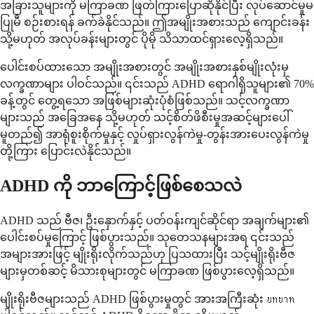
အခြားသူများကို မကြာခဏ ဖြတ်ကြားပြောဆိုနိုင်ပြီး လုပ်ဆောင်မှုမ
ပြုမီ စဉ်းစားရန် ခက်ခဲနိုင်သည်။ ဤအမျိုးအစားသည် ကျောင်းခန်း
သို့မဟုတ် အလုပ်ခန်းများတွင် ပိုမို သိသာထင်ရှားလေ့ရှိသည်။
ပေါင်းစပ်ထားသော အမျိုးအစားတွင် အမျိုးအစားနှစ်မျိုးလုံးမှ
လက္ခဏာများ ပါဝင်သည်။ ၎င်းသည် ADHD ရောဂါရှိသူများ၏ 70%
ခန့်တွင် တွေ့ရသော အဖြစ်များဆုံးပုံစံဖြစ်သည်။ သင့်လက္ခဏာ
များသည် အခြေအနေ သို့မဟုတ် သင့်စိတ်ဖိစီးမှုအဆင့်များပေါ်
မူတည်၍ အာရုံစူးစိုက်မှုနှင့် လှုပ်ရှားလွန်ကဲမှု-တွန်းအားပေးလွန်ကဲမှု
တို့ကြား ပြောင်းလဲနိုင်သည်။
ADHD ကို ဘာကြောင့်ဖြစ်စေသလဲ
ADHD သည် ဗီဇ၊ ဦးနှောက်နှင့် ပတ်ဝန်းကျင်ဆိုင်ရာ အချက်များ၏
ပေါင်းစပ်မှုကြောင့် ဖြစ်ပွားသည်။ သုတေသနများအရ ၎င်းသည်
အများအားဖြင့် မျိုးရိုးလိုက်သည်ဟု ပြသထားပြီး သင့်မျိုးရိုးဗီဇ
များမှတစ်ဆင့် မိသားစုများတွင် မကြာခဏ ဖြစ်ပွားလေ့ရှိသည်။
မျိုးရိုးဗီဇများသည် ADHD ဖြစ်ပွားမှုတွင် အားအကြီးဆုံး บทบาท