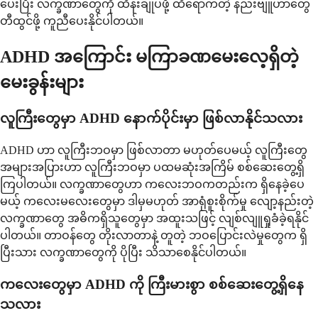
ပေးပြီး လက္ခဏာတွေကို ထိန်းချုပ်ဖို့ ထိရောက်တဲ့ နည်းဗျူဟာတွေ
တီထွင်ဖို့ ကူညီပေးနိုင်ပါတယ်။
ADHD အကြောင်း မကြာခဏမေးလေ့ရှိတဲ့
မေးခွန်းများ
လူကြီးတွေမှာ ADHD နောက်ပိုင်းမှာ ဖြစ်လာနိုင်သလား
ADHD ဟာ လူကြီးဘဝမှာ ဖြစ်လာတာ မဟုတ်ပေမယ့် လူကြီးတွေ
အများအပြားဟာ လူကြီးဘဝမှာ ပထမဆုံးအကြိမ် စစ်ဆေးတွေ့ရှိ
ကြပါတယ်။ လက္ခဏာတွေဟာ ကလေးဘဝကတည်းက ရှိနေခဲ့ပေ
မယ့် ကလေးမလေးတွေမှာ ဒါမှမဟုတ် အာရုံစူးစိုက်မှု လျော့နည်းတဲ့
လက္ခဏာတွေ အဓိကရှိသူတွေမှာ အထူးသဖြင့် လျစ်လျူရှုခံခဲ့ရနိုင်
ပါတယ်။ တာဝန်တွေ တိုးလာတာနဲ့ တူတဲ့ ဘဝပြောင်းလဲမှုတွေက ရှိ
ပြီးသား လက္ခဏာတွေကို ပိုပြီး သိသာစေနိုင်ပါတယ်။
ကလေးတွေမှာ ADHD ကို ကြီးမားစွာ စစ်ဆေးတွေ့ရှိနေ
သလား