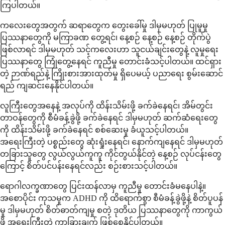
ကြပါတယ်။
ကလေးတွေအတွက် ဆရာတွေက တွေးခေါ်မှု ဒါမှမဟုတ် ပြုမူမှု
ပြဿနာတွေကို မကြာခဏ တွေ့ရင်၊ နေ့စဉ် နေ့စဉ် နေ့စဉ် တိုက်ပွဲ
ဖြစ်လာရင် ဒါမှမဟုတ် သင့်ကလေးဟာ သူငယ်ချင်းတွေနဲ့ လူမှုရေး
ပြဿနာတွေ ကြုံတွေ့နေရင် ကူညီမှု တောင်းခံသင့်ပါတယ်။ ထင်ရှား
တဲ့ ဉာဏ်ရည်နဲ့ ကြိုးစားအားထုတ်မှု ရှိပေမယ့် ပညာရေး စွမ်းဆောင်
ရည် ကျဆင်းနေနိုင်ပါတယ်။
လူကြီးတွေအနေနဲ့ အလုပ်ကို ထိန်းသိမ်းဖို့ ခက်ခဲနေရင်၊ အိမ်တွင်း
တာဝန်တွေကို စီမံခန့်ခွဲဖို့ ခက်ခဲနေရင် ဒါမှမဟုတ် ဆက်ဆံရေးတွေ
ကို ထိန်းသိမ်းဖို့ ခက်ခဲနေရင် စစ်ဆေးမှု ခံယူသင့်ပါတယ်။
အရေးကြီးတဲ့ ပစ္စည်းတွေ ဆုံးရှုံးနေရင်၊ နောက်ကျနေရင် ဒါမှမဟုတ်
တခြားသူတွေ လွယ်လွယ်ကူကူ ကိုင်တွယ်နိုင်တဲ့ နေ့စဉ် လုပ်ငန်းတွေ
ကြောင့် စိတ်ပင်ပန်းနေရင်လည်း စဉ်းစားသင့်ပါတယ်။
ရောဂါလက္ခဏာတွေ ပြင်းထန်လာမှ ကူညီမှု တောင်းခံမနေပါနဲ့။
အစောပိုင်း ကုသမှုက ADHD ကို ထိရောက်စွာ စီမံခန့်ခွဲဖို့နဲ့ စိတ်ပူပန်
မှု ဒါမှမဟုတ် စိတ်ဓာတ်ကျမှု စတဲ့ ဒုတိယ ပြဿနာတွေကို ကာကွယ်
ဖို့ အရေးကြီးတဲ့ ကွာခြားချက် ဖြစ်စေနိုင်ပါတယ်။