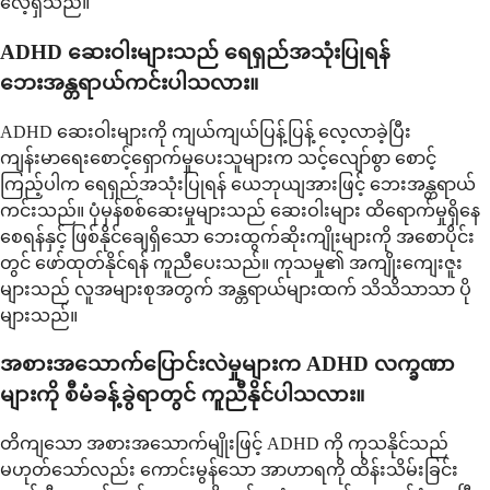
လေ့ရှိသည်။
ADHD ဆေးဝါးများသည် ရေရှည်အသုံးပြုရန်
ဘေးအန္တရာယ်ကင်းပါသလား။
ADHD ဆေးဝါးများကို ကျယ်ကျယ်ပြန့်ပြန့် လေ့လာခဲ့ပြီး
ကျန်းမာရေးစောင့်ရှောက်မှုပေးသူများက သင့်လျော်စွာ စောင့်
ကြည့်ပါက ရေရှည်အသုံးပြုရန် ယေဘုယျအားဖြင့် ဘေးအန္တရာယ်
ကင်းသည်။ ပုံမှန်စစ်ဆေးမှုများသည် ဆေးဝါးများ ထိရောက်မှုရှိနေ
စေရန်နှင့် ဖြစ်နိုင်ချေရှိသော ဘေးထွက်ဆိုးကျိုးများကို အစောပိုင်း
တွင် ဖော်ထုတ်နိုင်ရန် ကူညီပေးသည်။ ကုသမှု၏ အကျိုးကျေးဇူး
များသည် လူအများစုအတွက် အန္တရာယ်များထက် သိသိသာသာ ပို
များသည်။
အစားအသောက်ပြောင်းလဲမှုများက ADHD လက္ခဏာ
များကို စီမံခန့်ခွဲရာတွင် ကူညီနိုင်ပါသလား။
တိကျသော အစားအသောက်မျိုးဖြင့် ADHD ကို ကုသနိုင်သည်
မဟုတ်သော်လည်း ကောင်းမွန်သော အာဟာရကို ထိန်းသိမ်းခြင်း