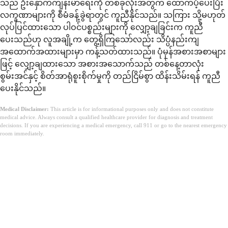
သည် ဦးနှောက်ကျန်းမာရေးကို တစ်ခုလုံးအတွက် ထောက်ပံ့ပေးပြီး
လက္ခဏာများကို စီမံခန့်ခွဲရာတွင် ကူညီနိုင်သည်။ သကြား သို့မဟုတ်
လုပ်ပြင်ထားသော ပါဝင်ပစ္စည်းများကို လျှော့ချခြင်းက ကူညီ
ပေးသည်ဟု လူအချို့က တွေ့ရှိကြသော်လည်း သိပ္ပံနည်းကျ
အထောက်အထားများမှာ ကန့်သတ်ထားသည်။ ပုံမှန်အစားအစာများ
ဖြင့် လျှော့ချထားသော အစားအသောက်သည် တစ်နေ့တာလုံး
စွမ်းအင်နှင့် စိတ်အာရုံစူးစိုက်မှုကို တည်ငြိမ်စွာ ထိန်းသိမ်းရန် ကူညီ
ပေးနိုင်သည်။
Medical Disclaimer:
This article is for informational purposes only and does not constitute
medical advice. Always consult a qualified healthcare provider for diagnosis and treatment
decisions. If you are experiencing a medical emergency, call 911 or go to the nearest emergency
room immediately.