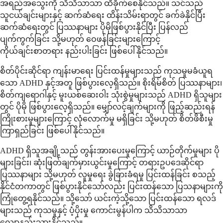
အရည်အသွေးကို သိသိသာသာ ထိခိုက်စေနိုင်သည်။ သင်သည်
သူငယ်ချင်းများနှင့် ဆက်ဆံရေး ထိန်းသိမ်းရာတွင် ခက်ခဲနိုင်ပြီး
ဆက်ဆံရေးတွင် ပြဿနာများ ပိုမိုဖြစ်ပွားနိုင်ပြီး ပြန်လည်
ပျက်ကွက်ခြင်း သို့မဟုတ် ဝေဖန်ခြင်းများကြောင့်
ကိုယ်ချင်းစာတရား နည်းပါးခြင်း ဖြစ်ပေါ်နိုင်သည်။
စိတ်ပိုင်းဆိုင်ရာ ကျန်းမာရေး ပြင်းထန်မှုများသည် ကုသမှုမခံယူရ
သော ADHD နှင့်အတူ ဖြစ်ပွားလေ့ရှိသည်။ စိုးရိမ်စိတ် ပြဿနာများ၊
စိတ်ကျရောဂါနှင့် မူးယစ်ဆေးဝါး သုံးစွဲမှုများသည် ADHD ရှိသူများ
တွင် ပိုမို ဖြစ်ပွားလေ့ရှိသည်။ မျှော်လင့်ချက်များကို ဖြည့်ဆည်းရန်
ကြိုးစားမှုများကြောင့် လုံလောက်မှု မရှိခြင်း သို့မဟုတ် စိတ်ဖိစီးမှု
ကြာရှည်ခြင်း ဖြစ်ပေါ်နိုင်သည်။
ADHD ရှိသူအချို့သည် တွန်းအားပေးမှုကြောင့် ယာဉ်တိုက်မှုများ ပို
များခြင်း၊ ဆုံးဖြတ်ချက်မှားယွင်းမှုကြောင့် တရားဥပဒေဆိုင်ရာ
ပြဿနာများ သို့မဟုတ် လူမှုရေး ခွဲခြားခံရမှု ပြင်းထန်ခြင်း စသည့်
နိုင်ငံတကာတွင် ဖြစ်ပွားနိုင်သော်လည်း ပြင်းထန်သော ပြသနာများကို
ကြုံတွေ့ရနိုင်သည်။ သို့သော် ယင်းကဲ့သို့သော ပြင်းထန်သော ရလဒ်
များသည် ကုသမှုနှင့် ပံ့ပိုးမှု ကောင်းမွန်ပါက သိသိသာသာ
လျော့နည်းသွားနိုင်သည်။