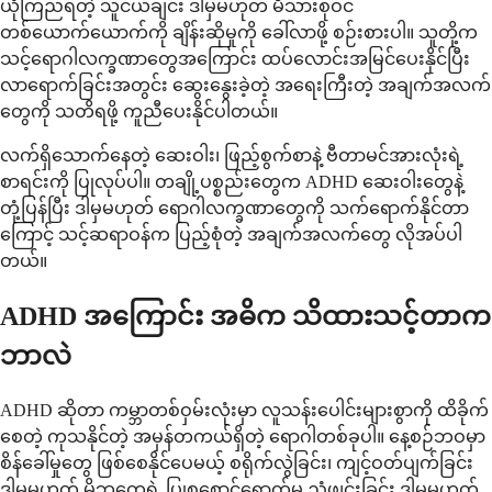
ယုံကြည်ရတဲ့ သူငယ်ချင်း ဒါမှမဟုတ် မိသားစုဝင်
တစ်ယောက်ယောက်ကို ချိန်းဆိုမှုကို ခေါ်လာဖို့ စဉ်းစားပါ။ သူတို့က
သင့်ရောဂါလက္ခဏာတွေအကြောင်း ထပ်လောင်းအမြင်ပေးနိုင်ပြီး
လာရောက်ခြင်းအတွင်း ဆွေးနွေးခဲ့တဲ့ အရေးကြီးတဲ့ အချက်အလက်
တွေကို သတိရဖို့ ကူညီပေးနိုင်ပါတယ်။
လက်ရှိသောက်နေတဲ့ ဆေးဝါး၊ ဖြည့်စွက်စာနဲ့ ဗီတာမင်အားလုံးရဲ့
စာရင်းကို ပြုလုပ်ပါ။ တချို့ပစ္စည်းတွေက ADHD ဆေးဝါးတွေနဲ့
တုံ့ပြန်ပြီး ဒါမှမဟုတ် ရောဂါလက္ခဏာတွေကို သက်ရောက်နိုင်တာ
ကြောင့် သင့်ဆရာဝန်က ပြည့်စုံတဲ့ အချက်အလက်တွေ လိုအပ်ပါ
တယ်။
ADHD အကြောင်း အဓိက သိထားသင့်တာက
ဘာလဲ
ADHD ဆိုတာ ကမ္ဘာတစ်ဝှမ်းလုံးမှာ လူသန်းပေါင်းများစွာကို ထိခိုက်
စေတဲ့ ကုသနိုင်တဲ့ အမှန်တကယ်ရှိတဲ့ ရောဂါတစ်ခုပါ။ နေ့စဉ်ဘဝမှာ
စိန်ခေါ်မှုတွေ ဖြစ်စေနိုင်ပေမယ့် စရိုက်လွဲခြင်း၊ ကျင့်ဝတ်ပျက်ခြင်း
ဒါမှမဟုတ် မိဘတွေရဲ့ ပြုစုစောင့်ရှောက်မှု ညံ့ဖျင်းခြင်း ဒါမှမဟုတ်