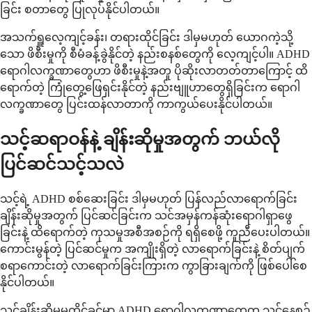
ခြင်း စတာတွေ ပြုလုပ်နိုင်ပါတယ်။
အသက်ရှူလေ့ကျင့်ခန်း၊ တရားထိုင်ခြင်း ဒါမှမဟုတ် ယောဂကဲ့သို့
သော ဖိစီးမှုကို စီမံခန့်ခွဲနိုင်တဲ့ နည်းစနစ်တွေကို လေ့ကျင့်ပါ။ ADHD
ရောဂါလက္ခဏာတွေဟာ ဖိစီးမှုနဲ့အတူ ပိုဆိုးလာတတ်တာကြောင့် ထိ
ရောက်တဲ့ ကြုံတွေ့ဖြေရှင်းနိုင်တဲ့ နည်းဗျူဟာတွေရှိခြင်းက ရောဂါ
လက္ခဏာတွေ ပြင်းထန်လာတာကို ကာကွယ်ပေးနိုင်ပါတယ်။
သင့်ဆရာဝန်နဲ့ ချိန်းဆိုမှုအတွက် ဘယ်လို
ပြင်ဆင်သင့်သလဲ
သင့်ရဲ့ ADHD စစ်ဆေးခြင်း ဒါမှမဟုတ် ပြန်လည်လာရောက်ခြင်း
ချိန်းဆိုမှုအတွက် ပြင်ဆင်ခြင်းက သင်အမှန်ကန်ဆုံးရောဂါရှာဖွေ
ခြင်းနဲ့ ထိရောက်တဲ့ ကုသမှုအစီအစဉ်ကို ရရှိစေဖို့ ကူညီပေးပါတယ်။
ကောင်းမွန်တဲ့ ပြင်ဆင်မှုက အကျိုးရှိတဲ့ လာရောက်ခြင်းနဲ့ စိတ်ပျက်
စရာကောင်းတဲ့ လာရောက်ခြင်းကြားက ကွာခြားချက်ကို ဖြစ်ပေါ်စေ
နိုင်ပါတယ်။
သင့်ချိန်းဆိုမှုမတိုင်ခင်မှာ ADHD ရောဂါလက္ခဏာတွေက သင့်နေ့စဉ်