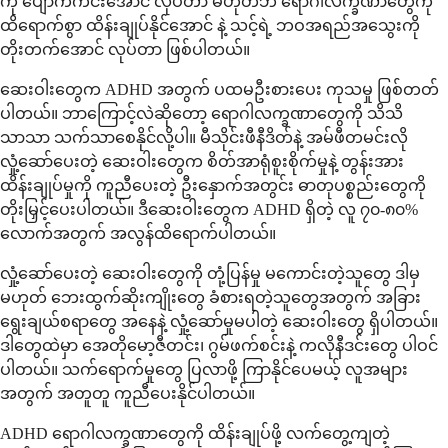
ကို ပျောက်ကင်းအောင် လုပ်တာ မဟုတ်ဘဲ ရောဂါလက္ခဏာတွေကို
ထိရောက်စွာ ထိန်းချုပ်နိုင်အောင် နဲ့ သင့်ရဲ့ ဘဝအရည်အသွေးကို
တိုးတက်အောင် လုပ်တာ ဖြစ်ပါတယ်။
ဆေးဝါးတွေက ADHD အတွက် ပထမဦးစားပေး ကုသမှု ဖြစ်တတ်
ပါတယ်။ ဘာကြောင့်လဲဆိုတော့ ရောဂါလက္ခဏာတွေကို သိသိ
သာသာ သက်သာစေနိုင်လို့ပါ။ မီသိုင်းဖီနီဒိတ်နဲ့ အမ်ဖီတမင်းလို
လှုံ့ဆော်ပေးတဲ့ ဆေးဝါးတွေက စိတ်အာရုံစူးစိုက်မှုနဲ့ တွန်းအား
ထိန်းချုပ်မှုကို ကူညီပေးတဲ့ ဦးနှောက်အတွင်း ဓာတုပစ္စည်းတွေကို
တိုးမြှင့်ပေးပါတယ်။ ဒီဆေးဝါးတွေက ADHD ရှိတဲ့ လူ ၇၀-၈၀%
လောက်အတွက် အလွန်ထိရောက်ပါတယ်။
လှုံ့ဆော်ပေးတဲ့ ဆေးဝါးတွေကို တုံ့ပြန်မှု မကောင်းတဲ့သူတွေ ဒါမှ
မဟုတ် ဘေးထွက်ဆိုးကျိုးတွေ ခံစားရတဲ့သူတွေအတွက် အခြား
ရွေးချယ်စရာတွေ အနေနဲ့ လှုံ့ဆော်မှုမပါတဲ့ ဆေးဝါးတွေ ရှိပါတယ်။
ဒါတွေထဲမှာ အေတိုမော့ဇီတင်း၊ ဂွမ်ဖက်စင်းနဲ့ ကလိုနီဒင်းတွေ ပါဝင်
ပါတယ်။ သက်ရောက်မှုတွေ ပြလာဖို့ ကြာနိုင်ပေမယ့် လူအများ
အတွက် အတူတူ ကူညီပေးနိုင်ပါတယ်။
ADHD ရောဂါလက္ခဏာတွေကို ထိန်းချုပ်ဖို့ လက်တွေ့ကျတဲ့