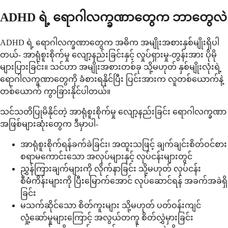
ADHD ရဲ့ ရောဂါလက္ခဏာတွေက ဘာတွေလဲ
ADHD ရဲ့ ရောဂါလက္ခဏာတွေက အဓိက အမျိုးအစားနှစ်မျိုးရှိပါ
တယ်- အာရုံစူးစိုက်မှု လျော့နည်းခြင်းနှင့် လှုပ်ရှားမှု-တွန်းအား ပိုမို
များပြားခြင်း။ သင်ဟာ အမျိုးအစားတစ်ခု သို့မဟုတ် နှစ်မျိုးလုံးရဲ့
ရောဂါလက္ခဏာတွေကို ခံစားရနိုင်ပြီး ပြင်းအားက လူတစ်ယောက်နဲ့
တစ်ယောက် ကွာခြားနိုင်ပါတယ်။
သင်သတိပြုမိနိုင်တဲ့ အာရုံစူးစိုက်မှု လျော့နည်းခြင်း ရောဂါလက္ခဏာ
အဖြစ်များဆုံးတွေက ဒီမှာပါ-
အာရုံစူးစိုက်ရန်ခက်ခဲခြင်း၊ အထူးသဖြင့် ချက်ချင်းစိတ်ဝင်စား
စရာမကောင်းသော အလုပ်များနှင့် လုပ်ငန်းများတွင်
ညွှန်ကြားချက်များကို လိုက်နာခြင်း သို့မဟုတ် လုပ်ငန်း
စီမံကိန်းများကို ပြီးမြောက်အောင် လုပ်ဆောင်ရန် အခက်အခဲရှိ
ခြင်း
မသက်ဆိုင်သော စိတ်ကူးများ သို့မဟုတ် ပတ်ဝန်းကျင်
လှုံ့ဆော်မှုများကြောင့် အလွယ်တကူ စိတ်လွှဲမှားခြင်း