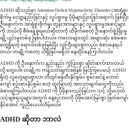
ADHD ဆိုသည်မှာ Attention Deficit Hyperactivity Disorder (အာရုံစူး
စိုက်မှု လျော့နည်းခြင်းနှင့် လှုပ်ရှားမှု ပိုမိုများပြားခြင်းရောဂါ) ဖြစ်ပြီး
ဦးနှောက်က အာရုံစူးစိုက်မှု၊ တွန်းအားများနှင့် လှုပ်ရှားမှုအဆင့်များ
ကို ဘယ်လို စီမံခန့်ခွဲရမယ်ဆိုတာကို ထိခိုက်စေတဲ့ ဦးနှောက်ဖွံ့ဖြိုးမှု
ချို့ယွင်းမှုတစ်ခု ဖြစ်ပါတယ်။ ကလေးများတွင် အများဆုံး စစ်ဆေး
တွေ့ရှိရတဲ့ ရောဂါတစ်ခုဖြစ်ပြီး လူကြီးများစွာလည်း ခံစားနေရပါ
တယ်၊ တချို့ကတော့ သိရှိခြင်းမရှိဘဲ နေထိုင်နေကြပါတယ်။
ADHD ကို ဦးနှောက်က နည်းနည်း ကွဲပြားစွာ ချိတ်ဆက်ထားတယ်
လို့ တွေးပါ။ တချို့က ကန့်သတ်ချက်အဖြစ် မြင်ကြပေမယ့် ADHD
ရှိတဲ့ လူတွေများစွာဟာ တီထွင်ဖန်တီးနိုင်စွမ်း၊ စွမ်းအင်နဲ့ ဘောင်
ကျော် စဉ်းစားနိုင်စွမ်း စတဲ့ ထူးခြားတဲ့ အားသာချက်တွေကိုလည်း
ခံစားရကြပါတယ်။ ADHD ကို ပိုမိုနားလည်ခြင်းက သင့် သို့မဟုတ်
သင့်ချစ်ရသူများအတွက် နေ့စဉ်ဘဝကို ပိုမိုအောင်မြင်စွာ ဖြတ်ကျော်
နိုင်အောင် ကူညီပေးပါလိမ့်မယ်။
ADHD ဆိုတာ ဘာလဲ