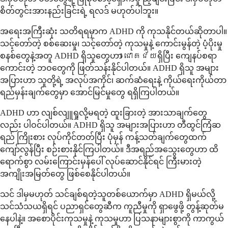
စိတ်တွင်းအားနည်းခြင်းရဲ့ ရလဒ် မဟုတ်ပါဘူး။
အရေးအကြီးဆုံး သတိရရမှာက ADHD ကို ကုသနိုင်တယ်ဆိုတာပါ။
သင့်တော်တဲ့ စစ်ဆေးမှု၊ သင့်တော်တဲ့ ကုသမှုနဲ့ ကောင်းမွန်တဲ့ ပံ့ပိုးမှု
စနစ်တွေနဲ့အတူ ADHD ရှိသူတွေဟာ ជោគជ័យရှိပြီး ကျေနပ်စရာ
ကောင်းတဲ့ ဘဝတွေကို ဖြတ်သန်းနိုင်ပါတယ်။ ADHD ရှိသူ အများ
အပြားဟာ သူတို့ရဲ့ အလုပ်အကိုင်၊ ဆက်ဆံရေးနဲ့ ကိုယ်ရေးကိုယ်တာ
ရည်မှန်းချက်တွေမှာ အောင်မြင်မှုတွေ ရရှိကြပါတယ်။
ADHD ဟာ လျစ်လျူရှုလို့မရတဲ့ ထူးခြားတဲ့ အားသာချက်တွေ
လည်း ပါဝင်ပါတယ်။ ADHD ရှိသူ အများအပြားဟာ တီထွင်ကြံဆ
ရည် ကြိုးစား လုပ်ကိုင်တတ်ပြီး ပုံမှန် ကန့်သတ်ချက်တွေထက်
ကျော်လွန်ပြီး စဉ်းစားနိုင်ကြပါတယ်။ ဒီအရည်အသွေးတွေဟာ ထိ
ရောက်စွာ လမ်းကြောင်းမှန်ပေါ် လုပ်ဆောင်နိုင်ရင် ကြီးမားတဲ့
အကျိုးအမြတ်တွေ ဖြစ်စေနိုင်ပါတယ်။
သင် ဒါမှမဟုတ် သင်ချစ်ရတဲ့သူတစ်ယောက်မှာ ADHD ရှိမယ်လို့
သင်သံသယရှိရင် ပညာရှင်တွေဆီက ကူညီမှုကို ရှာဖွေဖို့ တွန့်ဆုတ်မ
နေပါနဲ့။ အစောပိုင်းကုသမှုနဲ့ ကုသမှုဟာ ပြသနာများစွာကို ကာကွယ်