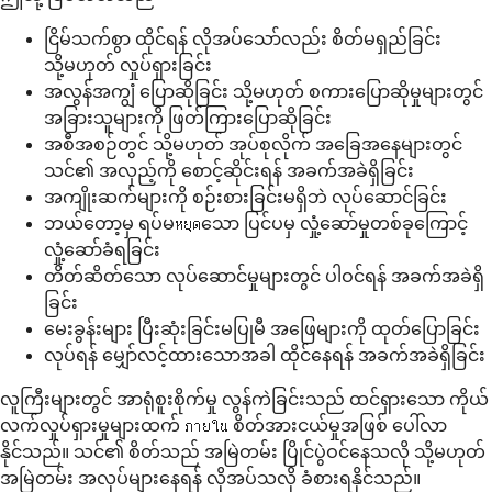
ငြိမ်သက်စွာ ထိုင်ရန် လိုအပ်သော်လည်း စိတ်မရှည်ခြင်း
သို့မဟုတ် လှုပ်ရှားခြင်း
အလွန်အကျွံ ပြောဆိုခြင်း သို့မဟုတ် စကားပြောဆိုမှုများတွင်
အခြားသူများကို ဖြတ်ကြားပြောဆိုခြင်း
အစီအစဉ်တွင် သို့မဟုတ် အုပ်စုလိုက် အခြေအနေများတွင်
သင်၏ အလှည့်ကို စောင့်ဆိုင်းရန် အခက်အခဲရှိခြင်း
အကျိုးဆက်များကို စဉ်းစားခြင်းမရှိဘဲ လုပ်ဆောင်ခြင်း
ဘယ်တော့မှ ရပ်မหยุดသော ပြင်ပမှ လှုံ့ဆော်မှုတစ်ခုကြောင့်
လှုံ့ဆော်ခံရခြင်း
တိတ်ဆိတ်သော လုပ်ဆောင်မှုများတွင် ပါဝင်ရန် အခက်အခဲရှိ
ခြင်း
မေးခွန်းများ ပြီးဆုံးခြင်းမပြုမီ အဖြေများကို ထုတ်ပြောခြင်း
လုပ်ရန် မျှော်လင့်ထားသောအခါ ထိုင်နေရန် အခက်အခဲရှိခြင်း
လူကြီးများတွင် အာရုံစူးစိုက်မှု လွန်ကဲခြင်းသည် ထင်ရှားသော ကိုယ်
လက်လှုပ်ရှားမှုများထက် ภายใน စိတ်အားငယ်မှုအဖြစ် ပေါ်လာ
နိုင်သည်။ သင်၏ စိတ်သည် အမြဲတမ်း ပြိုင်ပွဲဝင်နေသလို သို့မဟုတ်
အမြဲတမ်း အလုပ်များနေရန် လိုအပ်သလို ခံစားရနိုင်သည်။