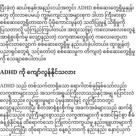
ပြီးခဲ့တဲ့ ဆယ်စုနှစ်အနည်းငယ်အတွင်း ADHD စစ်ဆေးတွေ့ရှိမှုနှုန်း
တွေ တိုးလာပေမယ့် ကျွမ်းကျင်သူအများစုက ဒါဟာ ကြီးမားစွာ
စစ်ဆေးတွေ့ရှိတာထက် ပိုမိုကောင်းမွန်တဲ့ သတိပြုမှုနဲ့ သိရှိမှုကို
ပြသတာလို့ ယုံကြည်ကြပါတယ်။ အထူးသဖြင့် ကလေးမလေးတွေနဲ့
အာရုံစူးစိုက်မှု လျော့နည်းတဲ့ လက္ခဏာတွေရှိတဲ့ ကလေးတွေဟာ
သမိုင်းတလျှောက် စစ်ဆေးတွေ့ရှိမှု နည်းပါးခဲ့ပါတယ်။ ထူးချွန်တဲ့
ပညာရှင်တွေရဲ့ သင့်တော်တဲ့ စစ်ဆေးမှုက တိကျတဲ့ စစ်ဆေးတွေ့ရှိမှု
ကို သေချာစေပါတယ်။
ADHD ကို ကျော်လွန်နိုင်သလား
ADHD သည် တစ်သက်တာရှိသော ရောဂါတစ်ခုဖြစ်သော်လည်း
လက္ခဏာများသည် အသက်အရွယ်ကြီးလာသည်နှင့်အမျှ ပြောင်းလဲ
လေ့ရှိသည်။ လှုပ်ရှားမှုများ ပုံမှန်အားဖြင့် လူကြီးဘဝတွင်
လျော့နည်းလာပြီး စိတ်အာရုံစူးစိုက်မှု အခက်အခဲများသည် ဆက်ရှိ
နေနိုင်သည်။ လူကြီးများစွာသည် လက္ခဏာများကို အောင်မြင်စွာ စီမံ
ခန့်ခွဲနိုင်ရန် ထိရောက်သော ကြိုတင်ကာကွယ်မှု နည်းဗျူဟာများကို
သင်ယူကြပြီး ထိုရောဂါသည် နေ့စဉ်ဘဝကို နည်းနည်း နှောင့်ယှက်