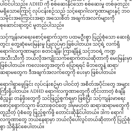
ပါဝင်ပါသည်။ ADHD ကို စစ်ဆေးနိုင်သော စစ်ဆေးမှု တစ်ခုတည်း
မရှိသောကြောင့် လုပ်ငန်းစဉ်သည် သင့်ရောဂါလက္ခဏာများနှင့် ဘဝ
သမိုင်းအကြောင်းအရာ အသေးစိတ် အချက်အလက်များကို
စုဆောင်းရာတွင် မူတည်ပါသည်။
သင့်ကျန်းမာရေးစောင့်ရှောက်သူက ပထမဦးစွာ ပြည့်စုံသော ဆေးရုံ
တွင်း တွေ့ဆုံမေးမြန်းမှု ပြုလုပ်မှာ ဖြစ်ပါတယ်။ သင့်ရဲ့ လက်ရှိ
ရောဂါလက္ခဏာများ၊ စတင်ချိန်၊ ကြာချိန်နဲ့ သင့်ဘဝရဲ့ ကဏ္ဍ
အသီးသီးကို ဘယ်လိုအကျိုးသက်ရောက်တယ်ဆိုတာကို မေးမြန်းမှာ
ဖြစ်ပါတယ်။ ကလေးတွေအတွက် ပြောရရင် မိဘတွေနဲ့ ဆရာ/
ဆရာမတွေက ဒီအချက်အလက်တွေကို ပေးမှာ ဖြစ်ပါတယ်။
ရောဂါရှာဖွေခြင်း လုပ်ငန်းစဉ်မှာ ပါဝင်တဲ့ အစိတ်အပိုင်းတွေ အများ
ကြီးရှိပါတယ်။ ADHD ရောဂါလက္ခဏာတွေကို တိုင်းတာတဲ့ စံချိန်
စံညွှန်း တန်ဖိုးတွေကို သင်ဖြည့်စွက်ရမှာ ဖြစ်ပြီး သင့်ကျန်းမာရေး
စောင့်ရှောက်သူက မိသားစုဝင်တွေ ဒါမှမဟုတ် ဆရာ/ဆရာမတွေကို
တူညီတဲ့ ပုံစံတွေ ဖြည့်စွက်ဖို့ တောင်းဆိုနိုင်ပါတယ်။ ဒါက ရောဂါ
လက္ခဏာတွေ ဘယ်နေရာမှာ ဘယ်လိုပေါ်လွင်တယ်ဆိုတာကို ပြည့်စုံ
စွာ သိရှိနိုင်စေပါတယ်။