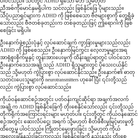
ပါဝင်သည်။ သင်တွင် ADHD ရှိသော မိဘ သို့မဟုတ်
ညီအစ်ကိုမောင်နှမရှိပါက သင်လည်း ဖြစ်နိုင်ခြေ ပိုများသည်။
သိပ္ပံပညာရှင်များက ADHD ကို ဖြစ်စေသော ဗီဇများစွာကို တွေ့ရှိခဲ့
သော်လည်း ဗီဇတစ်ခုတည်းက တစ်ခုတည်းဖြင့် ဤရောဂါကို ဖြစ်
စေခြင်း မရှိပါ။
ဦးနှောက်ဖွဲ့စည်းပုံနှင့် လုပ်ဆောင်ချက် ကွာခြားမှုများသည်လည်း
ADHD ကို ဖြစ်စေသည်။ ဦးနှောက်မြင်ကွင်း လေ့လာမှုများအရ
အာရုံစူးစိုက်မှုနှင့် တွန်းအားပေးမှုကို ထိန်းချုပ်ရာတွင် ပါဝင်သော
ဦးနှောက်ဒေသအချို့သည် ADHD ရှိသူများတွင် ပိုသေးငယ်နိုင်
သည် သို့မဟုတ် ကွဲပြားစွာ လုပ်ဆောင်နိုင်သည်။ ဦးနှောက်၏ ဓာတု
သတင်းပေးသူများကို neurotransmitters ဟုခေါ်ပြီး ၎င်းတို့သည်
လည်း ကွဲပြားစွာ လုပ်ဆောင်သည်။
ကိုယ်ဝန်ဆောင်စဉ်အတွင်း ပတ်ဝန်းကျင်ဆိုင်ရာ အချက်အလက်
အချို့က ADHD ဖြစ်နိုင်ခြေကို တိုးစေနိုင်သော်လည်း ၎င်းတို့သည်
တိုက်ရိုက်အကြောင်းရင်းများ မဟုတ်ပါ။ ၎င်းတို့တွင် ကိုယ်ဝန်ဆောင်
စဉ်အတွင်း ဆေးလိပ်ငွေ့၊ အရက် သို့မဟုတ် စိတ်ဖိစီးမှုမြင့်မားမှုတို့
ထိတွေ့မှု ပါဝင်သည်။ ကြိုတင်မွေးဖွားခြင်း သို့မဟုတ် ကိုယ်
အလေးချိန်နည်းခြင်းကလည်း ဖြစ်နိုင်ခြေကို နည်းနည်း တိုးစေ