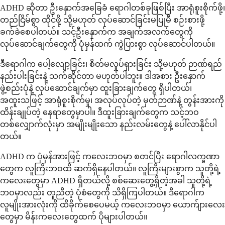
ADHD ဆိုတာ ဦးနှောက်အခြေခံ ရောဂါတစ်ခုဖြစ်ပြီး အာရုံစူးစိုက်ဖို့၊
တည်ငြိမ်စွာ ထိုင်ဖို့ သို့မဟုတ် လုပ်ဆောင်ခြင်းမပြုမီ စဉ်းစားဖို့
ခက်ခဲစေပါတယ်။ သင့်ဦးနှောက်က အချက်အလက်တွေကို
လုပ်ဆောင်ချက်တွေကို ပုံမှန်ထက် ကွဲပြားစွာ လုပ်ဆောင်ပါတယ်။
ဒီရောဂါက ပေါ့လျော့ခြင်း၊ စိတ်မလှုပ်ရှားခြင်း သို့မဟုတ် ဉာဏ်ရည်
နည်းပါးခြင်းနဲ့ သက်ဆိုင်တာ မဟုတ်ပါဘူး။ ဒါအစား ဦးနှောက်
ဖွဲ့စည်းပုံနဲ့ လုပ်ဆောင်ချက်မှာ ထူးခြားချက်တွေ ရှိပါတယ်၊
အထူးသဖြင့် အာရုံစူးစိုက်မှု၊ အလုပ်လုပ်တဲ့ မှတ်ဉာဏ်နဲ့ တွန်းအားကို
ထိန်းချုပ်တဲ့ နေရာတွေမှာပါ။ ဒီထူးခြားချက်တွေက သင့်ဘဝ
တစ်လျှောက်လုံးမှာ အမျိုးမျိုးသော နည်းလမ်းတွေနဲ့ ပေါ်လာနိုင်ပါ
တယ်။
ADHD က ပုံမှန်အားဖြင့် ကလေးဘဝမှာ စတင်ပြီး ရောဂါလက္ခဏာ
တွေက လူကြီးဘဝထိ ဆက်ရှိနေပါတယ်။ လူကြီးများစွာက သူတို့ရဲ့
ကလေးတွေမှာ ADHD ရှိတယ်လို့ စစ်ဆေးတွေ့ရှိတဲ့အခါ သူတို့ရဲ့
ဘဝမှာလည်း တူညီတဲ့ ပုံစံတွေကို သိရှိကြပါတယ်။ ဒီရောဂါက
လူမျိုးအားလုံးကို ထိခိုက်စေပေမယ့် ကလေးဘဝမှာ ယောက်ျားလေး
တွေမှာ မိန်းကလေးတွေထက် ပိုများပါတယ်။