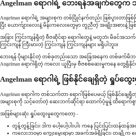
Angelman ရောဂါရဲ့ ဘေးရန်အချက်တွေက
Angelman ရောဂါရဲ့ အများစုက တစ်ပြိုင်နက်တည်း ဖြစ်ပွားတာဖြစ်ပြီ
ပြီး ယောက်ျားလေးနဲ့ မိန်းကလေးတွေမှာ တူညီတဲ့ အချိုးအစားနဲ့ ဖြ
အခြား ကြွင်းကျန်ရှိတဲ့ ဗီဇဆိုင်ရာ ရောဂါတွေနဲ့ မတူဘဲ၊ မိခင်အ
ကြွင်းကျန် ကြီးမားတဲ့ ကြွင်းကျန် ကြွင်းကျန်များ မရှိပါဘူး။
ဘေးရန် ပိုများနိုင်တဲ့ တစ်ခုတည်းသော အခြေအနေက တစ်ဖက်မိဘက ကြ
Angelman ရောဂါရှိတဲ့ ကလေး ယူပြီးမှ ဗီဇစစ်ဆေးမှုကနေ တွေ့ရှိနို
Angelman ရောဂါရဲ့ ဖြစ်နိုင်ချေရှိတဲ့ ရှုပ်
Angelman ရောဂါက တစ်သက်တာ ရောဂါဖြစ်ပေမယ့် ဖြစ်နိုင်ချေရှိတဲ့ 
အများစုကို သင့်တော်တဲ့ ဆေးဘက်ဆိုင်ရာ ထောက်ပံ့မှုနဲ့ ထိရောက်စွာ စ
အဖြစ်များဆုံး ရှုပ်ထွေးမှုတွေကတော့ -
တွန့်တွန့်ခြင်း၊ ဒါက ပေါ့ပေါ့ပါးပါး ကနေ ပြင်းပြင်းထန်ထန်
ကလေးဘ၀မှာ ကျွေးမွေးရာမှာ အခက်အခဲရှိခြင်း၊ တချို့က ကျ