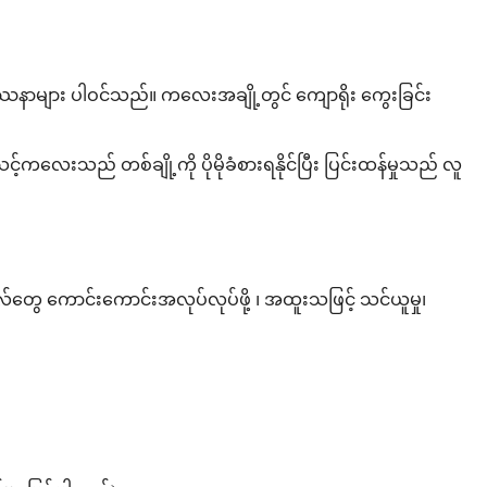
ြဿနာများ ပါဝင်သည်။ ကလေးအချို့တွင် ကျောရိုး ကွေးခြင်း
သည် တစ်ချို့ကို ပိုမိုခံစားရနိုင်ပြီး ပြင်းထန်မှုသည် လူ
်တွေ ကောင်းကောင်းအလုပ်လုပ်ဖို့ ၊ အထူးသဖြင့် သင်ယူမှု၊