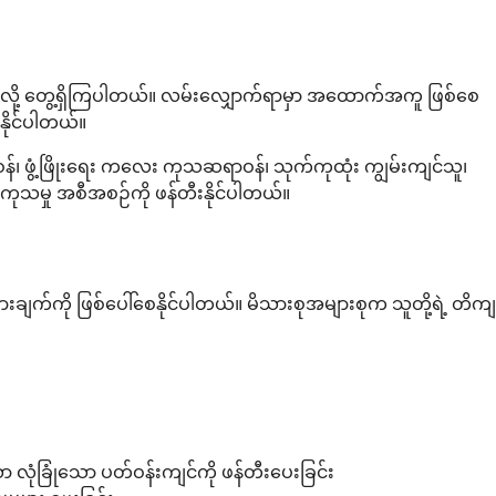
်တယ်လို့ တွေ့ရှိကြပါတယ်။ လမ်းလျှောက်ရာမှာ အထောက်အကူ ဖြစ်စေ
နိုင်ပါတယ်။
၊ ဖွံ့ဖြိုးရေး ကလေး ကုသဆရာဝန်၊ သုက်ကုထုံး ကျွမ်းကျင်သူ၊
့ ကုသမှု အစီအစဉ်ကို ဖန်တီးနိုင်ပါတယ်။
ခြားချက်ကို ဖြစ်ပေါ်စေနိုင်ပါတယ်။ မိသားစုအများစုက သူတို့ရဲ့ တိကျ
လုံခြုံသော ပတ်ဝန်းကျင်ကို ဖန်တီးပေးခြင်း