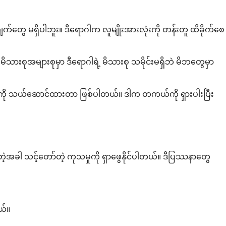
ချက်တွေ မရှိပါဘူး။ ဒီရောဂါက လူမျိုးအားလုံးကို တန်းတူ ထိခိုက်စေ
းစုအများစုမှာ ဒီရောဂါရဲ့ မိသားစု သမိုင်းမရှိဘဲ မိဘတွေမှာ
မှုကို သယ်ဆောင်ထားတာ ဖြစ်ပါတယ်။ ဒါက တကယ်ကို ရှားပါးပြီး
တဲ့အခါ သင့်တော်တဲ့ ကုသမှုကို ရှာဖွေနိုင်ပါတယ်။ ဒီပြဿနာတွေ
ယ်။