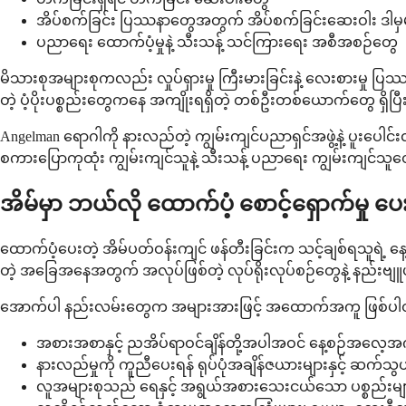
အိပ်စက်ခြင်း ပြဿနာတွေအတွက် အိပ်စက်ခြင်းဆေးဝါး ဒါမှမ
ပညာရေး ထောက်ပံ့မှုနဲ့ သီးသန့် သင်ကြားရေး အစီအစဉ်တွေ
မိသားစုအများစုကလည်း လှုပ်ရှားမှု ကြီးမားခြင်းနဲ့ လေးစားမှု 
တဲ့ ပံ့ပိုးပစ္စည်းတွေကနေ အကျိုးရရှိတဲ့ တစ်ဦးတစ်ယောက်တွေ ရှိပြီ
Angelman ရောဂါကို နားလည်တဲ့ ကျွမ်းကျင်ပညာရှင်အဖွဲ့နဲ့ ပူးပ
စကားပြောကုထုံး ကျွမ်းကျင်သူနဲ့ သီးသန့် ပညာရေး ကျွမ်းကျင်သူတွေ 
အိမ်မှာ ဘယ်လို ထောက်ပံ့ စောင့်ရှောက်မှု ပေး
ထောက်ပံ့ပေးတဲ့ အိမ်ပတ်ဝန်းကျင် ဖန်တီးခြင်းက သင့်ချစ်ရသူရဲ့ နေ့စ
တဲ့ အခြေအနေအတွက် အလုပ်ဖြစ်တဲ့ လုပ်ရိုးလုပ်စဉ်တွေနဲ့ နည်း
အောက်ပါ နည်းလမ်းတွေက အများအားဖြင့် အထောက်အကူ ဖြစ်ပ
အစားအစာနှင့် ညအိပ်ရာဝင်ချိန်တို့အပါအဝင် နေ့စဉ်အလေ့အ
နားလည်မှုကို ကူညီပေးရန် ရုပ်ပုံအချိန်ဇယားများနှင့် ဆက်သွ
လူအများစုသည် ရေနှင့် အရွယ်အစားသေးငယ်သော ပစ္စည်းများက