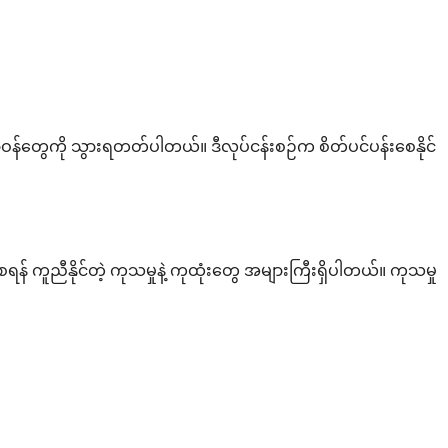
ဆရာဝန်တွေကို သွားရတတ်ပါတယ်။ ဒီလုပ်ငန်းစဉ်က စိတ်ပင်ပန်းစေနိုင်
ညီနိုင်တဲ့ ကုသမှုနဲ့ ကုထုံးတွေ အများကြီးရှိပါတယ်။ ကုသမှု