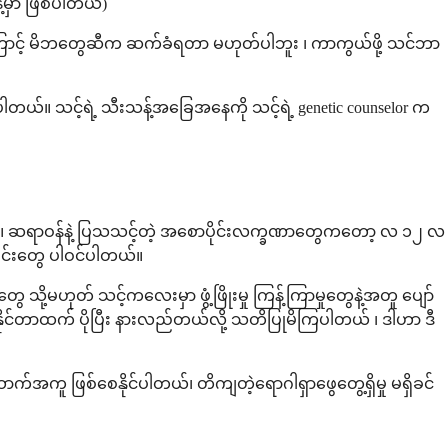
့်မှာ ဖြစ်ပါတယ်)
 ဒါကြောင့် မိဘတွေဆီက ဆက်ခံရတာ မဟုတ်ပါဘူး ၊ ကာကွယ်ဖို့ သင်ဘာ
ပါတယ်။ သင့်ရဲ့ သီးသန့်အခြေအနေကို သင့်ရဲ့ genetic counselor က
တယ်။ ဆရာဝန်နဲ့ ပြသသင့်တဲ့ အစောပိုင်းလက္ခဏာတွေကတော့ လ ၁၂ လ
ခြင်းတွေ ပါဝင်ပါတယ်။
ို့မဟုတ် သင့်ကလေးမှာ ဖွံ့ဖြိုးမှု ကြန့်ကြာမှုတွေနဲ့အတူ ပျော်
နိုင်တာထက် ပိုပြီး နားလည်တယ်လို့ သတိပြုမိကြပါတယ် ၊ ဒါဟာ ဒီ
ထောက်အကူ ဖြစ်စေနိုင်ပါတယ်၊ တိကျတဲ့ရောဂါရှာဖွေတွေ့ရှိမှု မရှိခင်