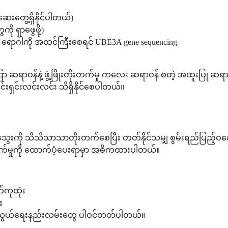
ေးတွေ့ရှိနိုင်ပါတယ်)
ု ရှာဖွေဖို့)
 ရောဂါကို အထင်ကြီးစေရင် UBE3A gene sequencing
ုံကြော ဆရာဝန်နဲ့ ဖွံ့ဖြိုးတိုးတက်မှု ကလေး ဆရာဝန် စတဲ့ အထူးပြု 
င်းရှင်းလင်းလင်း သိရှိနိုင်စေပါတယ်။
သိသိသာသာတိုးတက်စေပြီး တတ်နိုင်သမျှ စွမ်းရည်ပြည့်ဝစေရန် ကူ
ိုးတက်မှုကို ထောက်ပံ့ပေးရာမှာ အဓိကထားပါတယ်။
်ကုထုံး
း
က်သွယ်ရေးနည်းလမ်းတွေ ပါဝင်တတ်ပါတယ်။