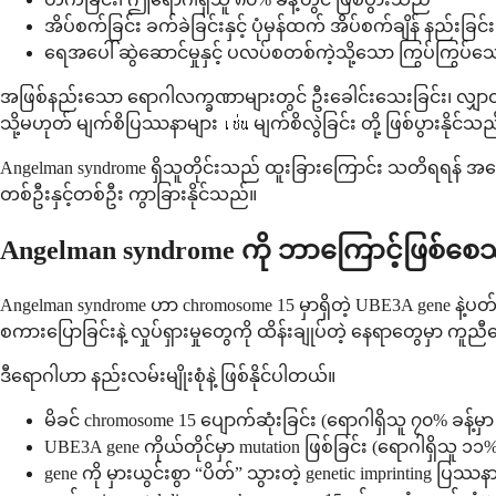
အိပ်စက်ခြင်း ခက်ခဲခြင်းနှင့် ပုံမှန်ထက် အိပ်စက်ချိန် နည်းခြင်း
ရေအပေါ် ဆွဲဆောင်မှုနှင့် ပလပ်စတစ်ကဲ့သို့သော ကြွပ်ကြွပ်သော
အဖြစ်နည်းသော ရောဂါလက္ခဏာများတွင် ဦးခေါင်းသေးခြင်း၊ လျှာထွ
သို့မဟုတ် မျက်စိပြဿနာများ เช่น မျက်စိလွဲခြင်း တို့ ဖြစ်ပွားနိုင်သည
Angelman syndrome ရှိသူတိုင်းသည် ထူးခြားကြောင်း သတိရရန် အ
တစ်ဦးနှင့်တစ်ဦး ကွာခြားနိုင်သည်။
Angelman syndrome ကို ဘာကြောင့်ဖြစ်စ
Angelman syndrome ဟာ chromosome 15 မှာရှိတဲ့ UBE3A gene နဲ့
စကားပြောခြင်းနဲ့ လှုပ်ရှားမှုတွေကို ထိန်းချုပ်တဲ့ နေရာတွေမှာ ကူညီ
ဒီရောဂါဟာ နည်းလမ်းမျိုးစုံနဲ့ ဖြစ်နိုင်ပါတယ်။
မိခင် chromosome 15 ပျောက်ဆုံးခြင်း (ရောဂါရှိသူ ၇၀% ခန့်မှ
UBE3A gene ကိုယ်တိုင်မှာ mutation ဖြစ်ခြင်း (ရောဂါရှိသူ ၁၁%
gene ကို မှားယွင်းစွာ “ပိတ်” သွားတဲ့ genetic imprinting ပြဿန