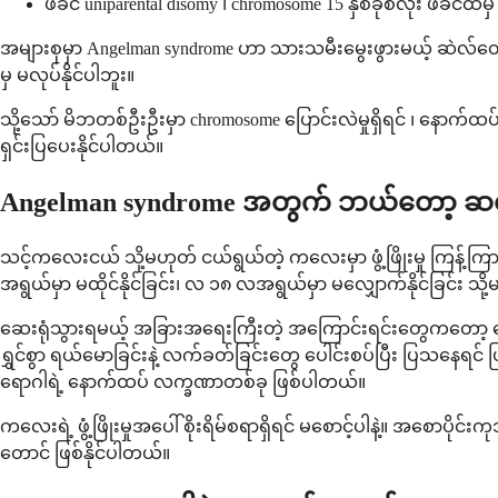
ဖခင် uniparental disomy ၊ chromosome 15 နှစ်ခုစလုံး ဖခင်ထံမ
အများစုမှာ Angelman syndrome ဟာ သားသမီးမွေးဖွားမယ့် ဆဲလ်တွေ 
မှ မလုပ်နိုင်ပါဘူး။
သို့သော် မိဘတစ်ဦးဦးမှာ chromosome ပြောင်းလဲမှုရှိရင် ၊ နောက်ထ
ရှင်းပြပေးနိုင်ပါတယ်။
Angelman syndrome အတွက် ဘယ်တော့ ဆရ
သင့်ကလေးငယ် သို့မဟုတ် ငယ်ရွယ်တဲ့ ကလေးမှာ ဖွံ့ဖြိုးမှု ကြန
အရွယ်မှာ မထိုင်နိုင်ခြင်း၊ လ ၁၈ လအရွယ်မှာ မလျှောက်နိုင်ခြင်း သ
ဆေးရုံသွားရမယ့် အခြားအရေးကြီးတဲ့ အကြောင်းရင်းတွေကတော့ တွေ့ရခ
ရွှင်စွာ ရယ်မောခြင်းနဲ့ လက်ခတ်ခြင်းတွေ ပေါင်းစပ်ပြီး ပြသနေ
ရောဂါရဲ့ နောက်ထပ် လက္ခဏာတစ်ခု ဖြစ်ပါတယ်။
ကလေးရဲ့ ဖွံ့ဖြိုးမှုအပေါ် စိုးရိမ်စရာရှိရင် မစောင့်ပါနဲ့။ အစောပိ
တောင် ဖြစ်နိုင်ပါတယ်။