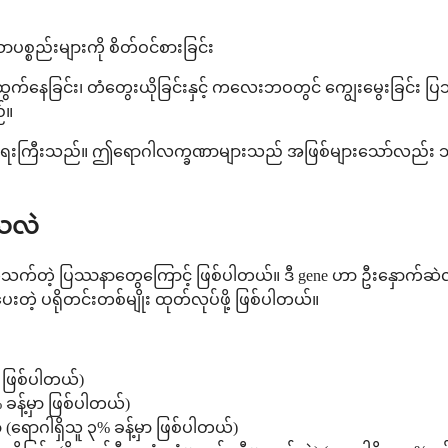
ပစ္စည်းများကို စိတ်ဝင်စားခြင်း
က်နေခြင်း၊ တံတွေးယိုခြင်းနှင့် ကလေးဘဝတွင် ကျွေးမွေးခြင်း ပ
်။
ရေးကြီးသည်။ ဤရောဂါလက္ခဏာများသည် အဖြစ်များသော်လည်း သင့်ကလေး
ေသလဲ
ပတ်သက်တဲ့ ပြဿနာတွေကြောင့် ဖြစ်ပါတယ်။ ဒီ gene ဟာ ဦးနှောက်ဆဲလ
ပေးတဲ့ ပရိုတင်းတစ်မျိုး ထုတ်လုပ်ဖို့ ဖြစ်ပါတယ်။
ာ ဖြစ်ပါတယ်)
 ခန့်မှာ ဖြစ်ပါတယ်)
ာ (ရောဂါရှိသူ ၃% ခန့်မှာ ဖြစ်ပါတယ်)