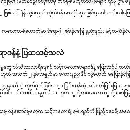
ှ ရရှိခြင်း (မိဘနှစ်ဦးစလုံးထံမှ တစ်ခုစီမဟုတ်ဘဲ) (ရောဂါရှိသူ ၇% ခန
ဖြစ်ပေါ်ချိန် သို့မဟုတ် ကိုယ်ဝန် စောပိုင်းမှာ ဖြစ်ပွားပါတယ်။
ပ် ကလေးတစ်ယောက်မှာ ဒီရောဂါ ဖြစ်နိုင်ခြေ နည်းနည်းမြင့်တက်နိုင်
ာဝန်နဲ့ ပြသသင့်သလဲ
့်ကြာမှုတွေ သိသိသာသာရှိနေရင် သင့်ကလေးဆရာဝန်နဲ့ ပြောသင့်ပါ
ို့မဟုတ် အသက် ၂ နှစ်အရွယ်မှာ စကားနည်းနိုင် သို့မဟုတ် မပြောနိုင်
က်တဲ့ တိုက်ခိုက်ခြင်းတွေ ၊ ပြင်းထန်တဲ့ အိပ်စက်ခြင်းပြဿနာတွေ သ
ရင် ဖြစ်ပါတယ်။ တခါတရံမှာ မိဘတွေက သူတို့ကလေးဟာ သူတို့ ဖော်ပြ
ုင်းကုသမှု ၀န်ဆောင်မှုတွေက သင့်ကလေးရဲ့ စွမ်းရည်ကို ပြည့်ဝစေဖို့ အ