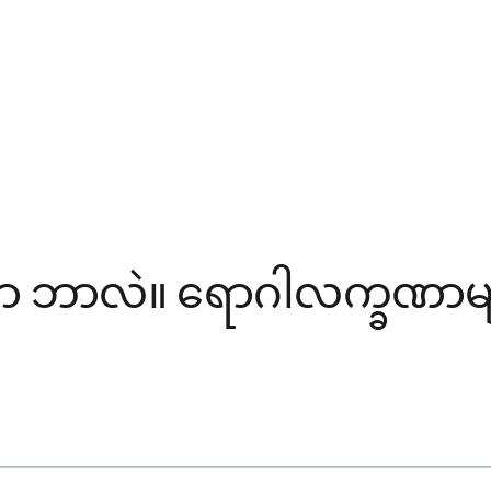
 ဘာလဲ။ ရောဂါလက္ခဏာများ၊