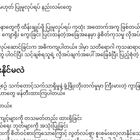
ဟုတ် ပြုမူလုပ်ရပ် နည်းလမ်းတွေ
ပြဿနာတွေကို ထိန်းချုပ်ဖို့ ပြုမူလုပ်ရပ် ကုထုံး အထောက်အကူ ဖြစ
း ကျောရိုး ကွေးခြင်း ပြင်းထန်တဲ့အခြေအနေမှာ ခွဲစိတ်ကုသမှု လိုအပ်
ေါင်းလုပ်ဆောင်ခြင်းက အဓိကကျပါတယ်။ ဒါမှာ သတိရောဂါ ကုသဆရာဝန်
ပါဝင်ပြီး သင့်ချစ်ရသူရဲ့ လိုအပ်ချက်အပေါ် အခြေခံပြီး ပြည့်စုံတဲ
နိုင်မလဲ
ဉ် သက်တောင့်သက်သာရှိမှုနဲ့ ဖွံ့ဖြိုးတိုးတက်မှုမှာ ကြီးမားတဲ့ ကွာ
ဗျူဟာတွေ ဖန်တီးထားကြပါတယ်။
ါတယ်။
ကျင့်များကို တသမတ်တည်း ထားရှိခြင်း
ယ်ရေး ဘုတ်များကို အသုံးပြုခြင်း
ို စိတ်ဝင်စားကြသောကြောင့် လွတ်လပ်စွာ စူးစမ်းလေ့လာနိုင်သော 