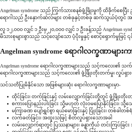
Angelman syndrome သည် ကြွက်သားစနစ်ဖွံ့ဖြိုးမှုကို ထိခိုက်စေပြ
ရောဂါသည် ဦးနှောက်ဆဲလ်များ တစ်ခုနှင့်တစ်ခု ဆက်သွယ်ပုံတွင
လူ ၁၂,၀၀၀ လျှင် ၁ ဦးမှ ၂၀,၀၀၀ လျှင် ၁ ဦးခန့်သည် Angelman s
မိသားစုများစွာသည် သင့်လျော်သော ပံ့ပိုးမှုနှင့် စောင့်ရှောက်မှုဖြင
Angelman syndrome ရောဂါလက္ခဏာများ
Angelman syndrome ရောဂါလက္ခဏာများသည် သင့်ကလေး၏ သက်တမ
ရောဂါလက္ခဏာများသည် သင့်ကလေး၏ ဖွံ့ဖြိုးတိုးတက်မှု၊ လှုပ်ရှားမှ
သင်သတိပြုမိနိုင်သော အဖြစ်များဆုံး ရောဂါလက္ခဏာများမှာ-
ထိုင်ခြင်း၊ တက်ခြင်းနှင့် လမ်းလျှောက်ခြင်းတို့တွင် ဖွံ့ဖြိုးတို
စကားပြောနည်းပါးခြင်း သို့မဟုတ် လုံးဝမပြောနိုင်ခြင်း၊ သို့သ
မကြာခဏ ပျော်ရွှင်စွာ ရယ်မောခြင်းနှင့် ပြုံးခြင်း၊ တစ်ခါတစ်
လက်ခတ်ခြင်း၊ အထူးသဖြင့် စိတ်လှုပ်ရှားသောအခါ
လမ်းလျှောက်ရာတွင် ပြဿနာများ၊ ခန္ဓာကိုယ် တင်းကြပ်ခြင်း သ
တက်ခြင်း၊ ဤရောဂါရှိသူ ၈၀% ခန့်တွင် ဖြစ်ပွားသည်