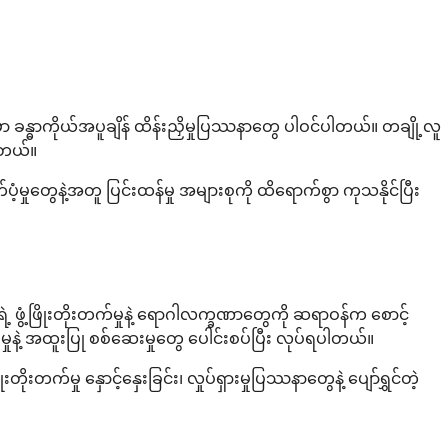
န္ဓာကိုယ်အပူချိန် ထိန်းညှိမှုပြဿနာတွေ ပါဝင်ပါတယ်။ တချို့လူ
ပါတယ်။
ှုတွေနဲ့အတူ ပြင်းထန်မှု အများစုကို ထိရောက်စွာ ကုသနိုင်ပြီး
ဖွံ့ဖြိုးတိုးတက်မှုနဲ့ ရောဂါလက္ခဏာတွေကို ဆရာဝန်က စောင့်
ုနဲ့ အထူးပြု စစ်ဆေးမှုတွေ ပေါင်းစပ်ပြီး လုပ်ရပါတယ်။
းတက်မှု နှောင့်နှေးခြင်း၊ လှုပ်ရှားမှုပြဿနာတွေနဲ့ ပျော်ရွှင်တဲ့