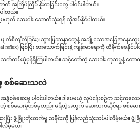
 ညဘက် အကြိမ်ကြိမ် နိုးထခြင်းတွေ ပါဝင်ပါတယ်။
ုင်ပါတယ်။
မဟုတ် ဆေးဝါး သောက်သုံးရန် လိုအပ်နိုင်ပါတယ်။
မျက်စိကျိတ်ခြင်း)၊ သွားပြဿနာတွေနဲ့ အချို့သောအခြေအနေတွေမှာ ခ
eal reflux) ဖြစ်ပြီး စားသောက်ခြင်းနဲ့ ကျန်းမာရေးကို ထိခိုက်စေနိုင်
တမ်းပုံမှန်ရှိကြပါတယ်။ သင့်တော်တဲ့ ဆေးဝါး ကုသမှုနဲ့ ထောက်ပံ့မ
ဖွေ စစ်ဆေးသလဲ
နွံစစ်ဆေးမှု ပါဝင်ပါတယ်။ ဒါပေမယ့် လုပ်ငန်းစဉ်က သင့်ကလေးရဲ့ 
င်တဲ့ စစ်ဆေးမှုတစ်ခုတည်း မရှိတဲ့အတွက် ဆေးဘက်ဆိုင်ရာ စစ်ဆေးမှ
့ဖြိုးတိုးတက်မှု သမိုင်းကို ပြန်လည်သုံးသပ်ပါလိမ့်မယ်။ ဖွံ့ဖြိုးတို
ါလိမ့်မယ်။