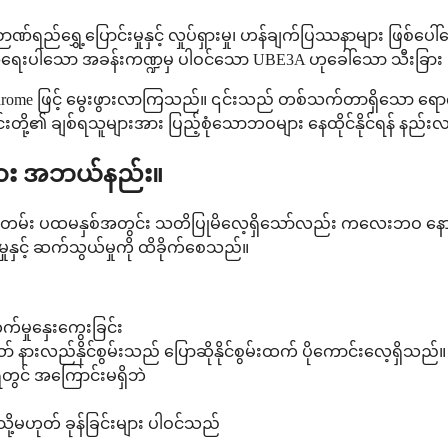
ီး ဉာဏ်ရည်ရွှေ့ပြောင်းမှုနှင့် လှုပ်ရှားမှု၊ ဟန်ချက်ပြဿနာများ 
် အရေးပါသော အခန်းကဏ္ဍမှ ပါဝင်သော UBE3A ဟုခေါ်သော သီးခြာ
yndrome ဖြင့် မွေးဖွားလာကြသည်။ ၎င်းသည် တစ်သက်တာရှိသော ရောဂါ
့် ၎င်းတို့၏ ချစ်ရသူများအား ပြည့်စုံသောဘဝများ နေထိုင်နိုင်ရန် နည်း
ကား အဘယ်နည်း။
်း ပထမနှစ်အတွင်း သတိပြုမိလေ့ရှိသော်လည်း ကလေးဘဝ နောက်
ုနှင့် ဆက်သွယ်မှုကို ထိခိုက်စေသည်။
းတက်မှုနှေးကွေးခြင်း
ော် နားလည်နိုင်စွမ်းသည် ပြောဆိုနိုင်စွမ်းထက် ပိုကောင်းလေ့ရှိသည်။
ရံတွင် အကြောင်းမရှိဘဲ
ို့မဟုတ် ခုန်ခြင်းများ ပါဝင်သည်