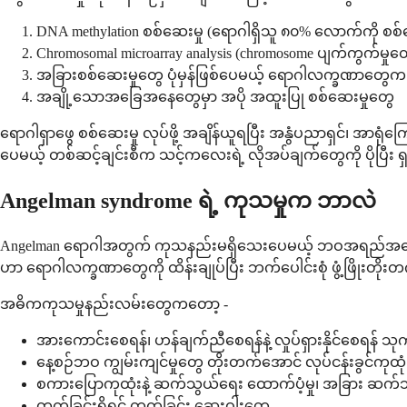
DNA methylation စစ်ဆေးမှု (ရောဂါရှိသူ ၈၀% လောက်ကို စစ်ဆ
Chromosomal microarray analysis (chromosome ပျက်ကွက်မှုတွေကိ
အခြားစစ်ဆေးမှုတွေ ပုံမှန်ဖြစ်ပေမယ့် ရောဂါလက္ခဏာတွေက
အချို့သောအခြေအနေတွေမှာ အပို အထူးပြု စစ်ဆေးမှုတွေ
ရောဂါရှာဖွေ စစ်ဆေးမှု လုပ်ဖို့ အချိန်ယူရပြီး အနွံပညာရှင်၊ အာရ
ပေမယ့် တစ်ဆင့်ချင်းစီက သင့်ကလေးရဲ့ လိုအပ်ချက်တွေကို ပိုပြီး ရှ
Angelman syndrome ရဲ့ ကုသမှုက ဘာလဲ
Angelman ရောဂါအတွက် ကုသနည်းမရှိသေးပေမယ့် ဘဝအရည်အသွေးကို 
ဟာ ရောဂါလက္ခဏာတွေကို ထိန်းချုပ်ပြီး ဘက်ပေါင်းစုံ ဖွံ့ဖြိုးတ
အဓိကကုသမှုနည်းလမ်းတွေကတော့ -
အားကောင်းစေရန်၊ ဟန်ချက်ညီစေရန်နဲ့ လှုပ်ရှားနိုင်စေရန် သုက
နေ့စဉ်ဘဝ ကျွမ်းကျင်မှုတွေ တိုးတက်အောင် လုပ်ငန်းခွင်ကုထုံ
စကားပြောကုထုံးနဲ့ ဆက်သွယ်ရေး ထောက်ပံ့မှု၊ အခြား ဆ
တက်ခြင်းရှိရင် တက်ခြင်း ဆေးဝါးတွေ