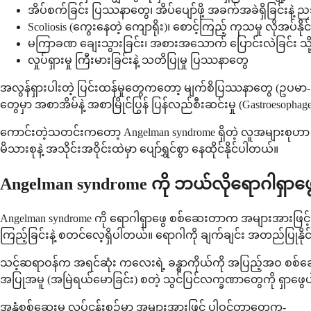
အိပ်စက်ခြင်း ပြဿနာတွေ၊ အိပ်ပျော်ဖို့ အခက်အခဲရှိခြင်းနဲ့
Scoliosis (ကွေးနေတဲ့ ကျောရိုး)၊ စောင့်ကြည့် ကုသမှု လိုအပ်နိ
မကြာခဏ ချေးသွားခြင်း၊ အစားအသောက် ပြောင်းလဲခြင်း သို့
လှုပ်ရှားမှု ကြီးမားခြင်းနဲ့ သတိပြုမှု ပြဿနာတွေ
အလွန်ရှားပါးတဲ့ ပြင်းထန်မှုတွေကတော့ မျက်စိပြဿနာတွေ (ဥပမာ- 
တွေမှာ အစာအိမ်နဲ့ အစာမြိုင်ပြွန် ပြန်လည်စီးဆင်းမှု (Gastroesophag
ကောင်းတဲ့သတင်းကတော့ Angelman syndrome ရှိတဲ့ လူအများစုဟာ သက်
မိသားစုနဲ့ အသိုင်းအဝိုင်းထဲမှာ ပျော်ရွှင်စွာ နေထိုင်နိုင်ပါတယ်။
Angelman syndrome ကို ဘယ်လိုရောဂါရှာ
Angelman syndrome ကို ရောဂါရှာဖွေ စစ်ဆေးတာက အများအားဖြင့် အ
ကြည့်ခြင်းနဲ့ စတင်လေ့ရှိပါတယ်။ ရောဂါကို ချက်ချင်း အတည်ပြုနို
သင့်ဆရာဝန်က အရင်ဆုံး ကလေးရဲ့ ခန္ဓာကိုယ်ကို အပြည့်အဝ စစ်ဆေးပြီး ဖွံ
အပြုအမူ (အမြဲရယ်မောခြင်း) စတဲ့ သွင်ပြင်လက္ခဏာတွေကို ရှာဖွေပ
အနွံစစ်ဆေးမှု လုပ်ငန်းစဉ်မှာ အများအားဖြင့် ပါဝင်တာတွေက-