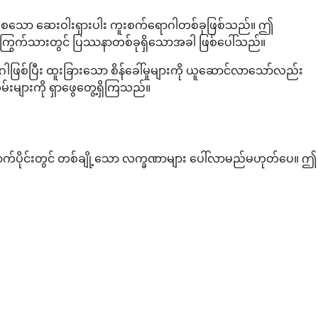
ဖြစ်ပေါ်စေသော ဆေးဝါးရှားပါး ကူးစက်ရောဂါတစ်ခုဖြစ်သည်။ ဤ
း ကြွက်သားတွင် ပြဿနာတစ်ခုရှိသောအခါ ဖြစ်ပေါ်သည်။
ဖြစ်ပြီး ထူးခြားသော စိန်ခေါ်မှုများကို ယူဆောင်လာသော်လည်း
လမ်းများကို ရှာဖွေတွေ့ရှိကြသည်။
ပိုင်းတွင် တစ်ချို့သော လက္ခဏာများ ပေါ်လာမည်မဟုတ်ပေ။ ဤ