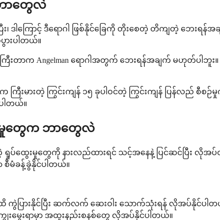
 ဘာတွေလဲ
း၊ ဒါကြောင့် ဒီရောဂါ ဖြစ်နိုင်ခြေကို တိုးစေတဲ့ တိကျတဲ့ ဘေးရန်အ
စ်ပွားပါတယ်။
သက်ကြီးတာက Angelman ရောဂါအတွက် ဘေးရန်အချက် မဟုတ်ပါဘူး။ မိသာ
ီးမားတဲ့ ကြွင်းကျန် ၁၅ ခုပါဝင်တဲ့ ကြွင်းကျန် ပြန်လည် စီစဉ်
င်ပါတယ်။
ထွေးမှုတွေက ဘာတွေလဲ
ရှုပ်ထွေးမှုတွေကို နားလည်ထားရင် သင့်အနေနဲ့ ပြင်ဆင်ပြီး လိုအပ်
ီမံခန့်ခွဲနိုင်ပါတယ်။
အထိ ကွဲပြားနိုင်ပြီး ဆက်လက် ဆေးဝါး သောက်သုံးရန် လိုအပ်နိုင်ပါတ
ွေးမွေးရာမှာ အထူးနည်းစနစ်တွေ လိုအပ်နိုင်ပါတယ်။