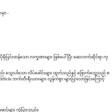
မှာ -
င် ပိုမိုပြင်းထန်သော လက္ခဏာများ ဖြစ်ပေါ်ပြီး ဆေးဘက်ဆိုင်ရာ ကု
းနာသည်၊ သွေးပါသော လိပ်ခေါင်းများ ထွက်သည်နှင့် ခြောက်သွေ့သည် စ
cile ဘက်တီးရီးယားများ လွန်ကဲစွာ များပြားလာခြင်းကြောင့်
ုအဆင့်များ ကွဲပြားသည်။