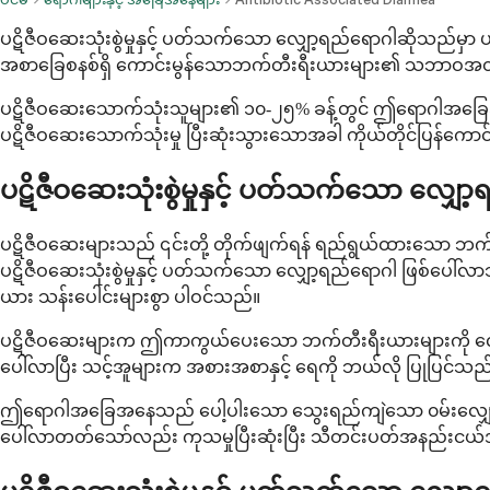
ပဋိဇီဝဆေးသုံးစွဲမှုနှင့် ပတ်သက်သော လျှော့ရည်ရောဂါဆိုသည
အစာခြေစနစ်ရှိ ကောင်းမွန်သောဘက်တီးရီးယားများ၏ သဘာဝအတိုင
ပဋိဇီဝဆေးသောက်သုံးသူများ၏ ၁၀-၂၅% ခန့်တွင် ဤရောဂါအခြေအနေ
ပဋိဇီဝဆေးသောက်သုံးမှု ပြီးဆုံးသွားသောအခါ ကိုယ်တိုင်ပြန်က
ပဋိဇီဝဆေးသုံးစွဲမှုနှင့် ပတ်သက်သော လျှ
ပဋိဇီဝဆေးများသည် ၎င်းတို့ တိုက်ဖျက်ရန် ရည်ရွယ်ထားသော ဘက်
ပဋိဇီဝဆေးသုံးစွဲမှုနှင့် ပတ်သက်သော လျှော့ရည်ရောဂါ ဖြစ်ပေါ်လာ
ယား သန်းပေါင်းများစွာ ပါဝင်သည်။
ပဋိဇီဝဆေးများက ဤကာကွယ်ပေးသော ဘက်တီးရီးယားများကို လျော့ကျ
ပေါ်လာပြီး သင့်အူများက အစားအစာနှင့် ရေကို ဘယ်လို ပြုပြင်သည
ဤရောဂါအခြေအနေသည် ပေါ့ပါးသော သွေးရည်ကျဲသော ၀မ်းလျှောခြင်း
ပေါ်လာတတ်သော်လည်း ကုသမှုပြီးဆုံးပြီး သီတင်းပတ်အနည်းငယ