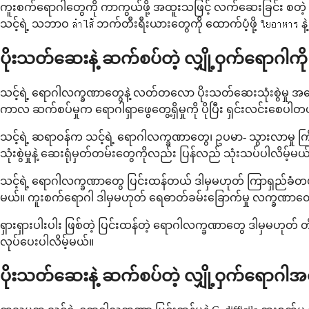
ကူးစက်ရောဂါတွေကို ကာကွယ်ဖို့ အထူးသဖြင့် လက်ဆေးခြင်း စတဲ့ သ
သင့်ရဲ့ သဘာဝ ลำไส้ ဘက်တီးရီးယားတွေကို ထောက်ပံ့ဖို့ ใยอาหาร နဲ့
ပိုးသတ်ဆေးနဲ့ ဆက်စပ်တဲ့ လျှို့ဝှက်ရောဂါ
သင့်ရဲ့ ရောဂါလက္ခဏာတွေနဲ့ လတ်တလော ပိုးသတ်ဆေးသုံးစွဲမှု အပေါ
ကာလ ဆက်စပ်မှုက ရောဂါရှာဖွေတွေ့ရှိမှုကို ပိုပြီး ရှင်းလင်းစေပါတ
သင့်ရဲ့ ဆရာဝန်က သင့်ရဲ့ ရောဂါလက္ခဏာတွေ၊ ဥပမာ- သွားလာမှု ကြိမ်န
သုံးစွဲမှုနဲ့ ဆေးရုံမှတ်တမ်းတွေကိုလည်း ပြန်လည် သုံးသပ်ပါလိမ့်မယ
သင့်ရဲ့ ရောဂါလက္ခဏာတွေ ပြင်းထန်တယ် ဒါမှမဟုတ် ကြာရှည်ခံတယ်ဆို
မယ်။ ကူးစက်ရောဂါ ဒါမှမဟုတ် ရေဓာတ်ခမ်းခြောက်မှု လက္ခဏာတွေကိ
ရှားရှားပါးပါး ဖြစ်တဲ့ ပြင်းထန်တဲ့ ရောဂါလက္ခဏာတွေ ဒါမှမဟုတ် တိ
လုပ်ပေးပါလိမ့်မယ်။
ပိုးသတ်ဆေးနဲ့ ဆက်စပ်တဲ့ လျှို့ဝှက်ရော