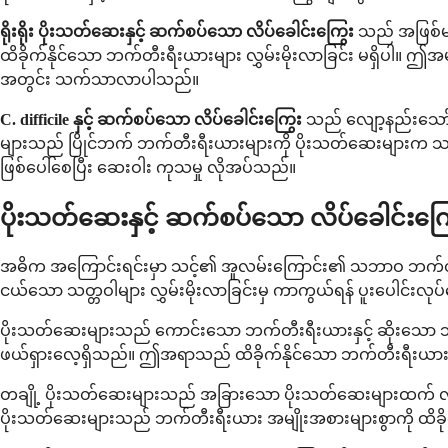
ရိုးရိုး ပိုးသတ်ဆေးနှင့် ဆက်စပ်သော လိပ်ခေါင်းကြွေး
သည် အဖြစ်မျ
ထိခိုက်နိုင်သော ဘက်တီးရီးယားများ လွှမ်းမိုးလာခြင်း မရှိပါ။ ဤအမ
အတွင်း သက်သာလာပါသည်။
C. difficile နှင့် ဆက်စပ်သော လိပ်ခေါင်းကြွေး
သည် လျော့နည်းသော်
များသည် ပြိုင်ဘက် ဘက်တီးရီးယားများကို ပိုးသတ်ဆေးများက သတ်
ဖြစ်ပေါ်စေပြီး ဆေးဝါး ကုသမှု လိုအပ်သည်။
ပိုးသတ်ဆေးနှင့် ဆက်စပ်သော လိပ်ခေါင်းကြ
အဓိက အကြောင်းရင်းမှာ သင့်၏ အူလမ်းကြောင်း၏ သဘာဝ ဘက်တီးရီးယ
ငယ်သော သတ္တဝါများ လွှမ်းမိုးလာခြင်းမှ ကာကွယ်ရန် ပူးပေါင်းလု
ပိုးသတ်ဆေးများသည် ကောင်းသော ဘက်တီးရီးယားနှင့် ဆိုးသော ဘက
ဖယ်ရှားလေ့ရှိသည်။ ဤအရာသည် ထိခိုက်နိုင်သော ဘက်တီးရီးယားများ 
တချို့ ပိုးသတ်ဆေးများသည် အခြားသော ပိုးသတ်ဆေးများထက် လိပ်ခေါင်း
ပိုးသတ်ဆေးများသည် ဘက်တီးရီးယား အမျိုးအစားများစွာကို ထိခိုက