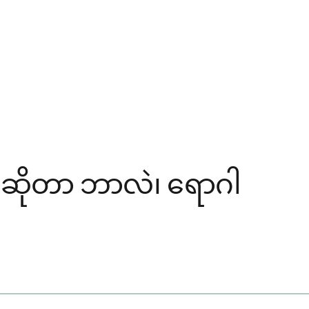
ါ ဆိုတာ ဘာလဲ၊ ရောဂါ