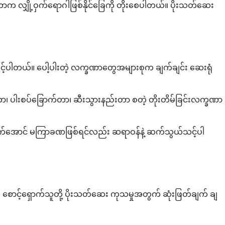
ှို့ဝှက်ရောဂါဖြစ်နိုင်ခြေကို တိုးစေပါတယ်။ ပိုးသတ်ဆေး
်သင့်ပါတယ်။ ပေါ့ပါးတဲ့ လက္ခဏာတွေအများစုက ချက်ချင်း ဆေးရုံ
းတာ၊ ပါးစပ်ခြောက်တာ၊ ဆီးသွားနည်းတာ စတဲ့ တိုးတိမ်ခြင်းလက္ခဏာ
လောက်အောင် မကြာခဏဖြစ်ရင်လည်း ဆရာဝန်နဲ့ ဆက်သွယ်သင့်ပါ
း စောင့်ရှောက်သူတို့ ပိုးသတ်ဆေး ကုသမှုအတွက် ဆုံးဖြတ်ချက် ချ