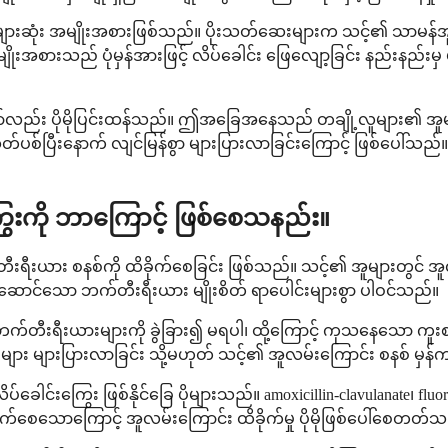
ားဆုံး အမျိုးအစားဖြစ်သည်။ ပိုးသတ်ဆေးများက သင့်၏ သာမန်အ
ျိုးအစားသည် ပုံမှန်အားဖြင့် လိပ်ခေါင်း ဖြေလျော့ခြင်း နည်းနည်းမ
လည်း ပိုမိုပြင်းထန်သည်။ ဤအခြေအနေသည် တချို့လူများ၏ အူများ
ပစ်ပြီးနောက် လျင်မြန်စွာ များပြားလာခြင်းကြောင့် ဖြစ်ပေါ်သည
ွေးကို ဘာကြောင့် ဖြစ်စေသနည်း။
ား စနစ်ကို ထိခိုက်စေခြင်း ဖြစ်သည်။ သင့်၏ အူများတွင် အူလမ်း
ပ်ဆောင်သော ဘက်တီးရီးယား မျိုးစိတ် ရာပေါင်းများစွာ ပါဝင်သည်။
်တီးရီးယားများကို ခွဲခြား၍ မရပါ၊ ထို့ကြောင့် ကုသနေသော ကူ
များပြားလာခြင်း သို့မဟုတ် သင့်၏ အူလမ်းကြောင်း စနစ် မှန်ကန်စ
ကြွေး ဖြစ်နိုင်ခြေ ပိုများသည်။ amoxicillin-clavulanate၊ fluoroq
်စေသောကြောင့် အူလမ်းကြောင်း ထိခိုက်မှု ပိုမိုဖြစ်ပေါ်စေတတ်