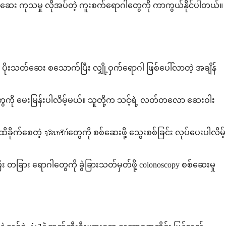
တ်ဆေး ကုသမှု လိုအပ်တဲ့ ကူးစက်ရောဂါတွေကို ကာကွယ်နိုင်ပါတယ်။
ပိုးသတ်ဆေး စသောက်ပြီး လျှို့ဝှက်ရောဂါ ဖြစ်ပေါ်လာတဲ့ အချိန်
စတာတွေကို မေးမြန်းပါလိမ့်မယ်။ သူတို့က သင့်ရဲ့ လတ်တလော ဆေးဝါး
စေတဲ့ จุลินทรีย์တွေကို စစ်ဆေးဖို့ သွေးစစ်ခြင်း လုပ်ပေးပါလိမ့်
ီး တခြား ရောဂါတွေကို ခွဲခြားသတ်မှတ်ဖို့ colonoscopy စစ်ဆေးမှု