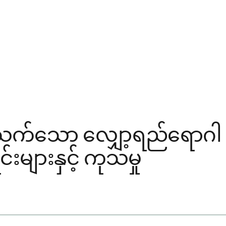
 ပတ်သက်သော လျှော့ရည်ရောဂ
များနှင့် ကုသမှု