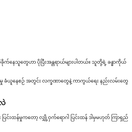
နေသူတွေဟာ ပိုပြီးအန္တရာယ်များပါတယ်။ သူတို့ရဲ့ ခန္ဓာကိုယ်
မှု ခံယူနေစဉ် အတွင်း လက္ခဏာတွေနဲ့ ကာကွယ်ရေး နည်းလမ်းတွေ
လဲ
ပြင်းထန်မှုကတော့ လျှို့ဝှက်ရောဂါ ပြင်းထန် ဒါမှမဟုတ် ကြာရှည်