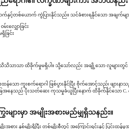
ျှော့ရည်ရောဂါ၏ လက္ခဏာများကား အဘယ်နည်း
ှင့်တစ်ယောက် ကွဲပြားနိုင်သည်။ သင်ခံစားရနိုင်သော အချက်များ
၀မ်းလျှောခြင်း
ှိခြင်း
းကို သိသိသာသာ ထိခိုက်မှုမရှိပါ။ သို့သော်လည်း အချို့သော လူများတွ
ပြင်းထန်သော ကူးစက်ရောဂါ ဖြစ်ပွားနိုင်ပြီး ဗိုက်အောင့်သည်၊ ဖျာ
ည် ပိုးသတ်ဆေး ကုသမှုခံယူပြီးနောက် ထိခိုက်နိုင်သော C. diffi
ွေးများမှာ အမျိုးအစားမည်မျှရှိသနည်း။
ား နှစ်မျိုးရှိပြီး တစ်မျိုးစီတွင် အကြောင်းရင်းနှင့် ပြင်းထန်မှ