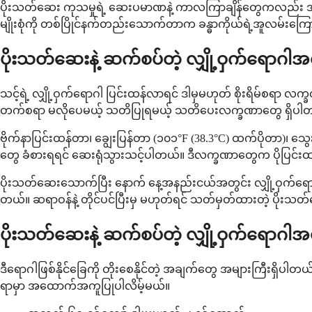
ပိုးသတ်ဆေး ကုသမှုရဲ့ ဆေးပမာဏနဲ့ ကာလကြာချိန်တွေကလည်း အရ
မျိုးစုံကို တစ်ပြိုင်နက်တည်းသောက်တာက ခန္ဓာကိုယ်ရဲ့အူလမ်းကြောင
ပိုးသတ်ဆေးနဲ့ ဆက်စပ်တဲ့ လျှို့ဝှက်ရော
သင့်ရဲ့ လျှို့ဝှက်ရောဂါ ပြင်းထန်လာရင် ဒါမှမဟုတ် စိုးရိမ်စရာ
တက်စရာ မလိုပေမယ့် သတိပြုရမယ့် သတိပေးလက္ခဏာတွေ ရှိပါ
ဗိုက်နာပြင်းထန်တာ၊ ချွေးပြန်တာ (၁၀၁°F (38.3°C) ထက်ပိုတာ)၊ သ
တွေ ခံစားရရင် ဆေးရုံသွားသင့်ပါတယ်။ ဒီလက္ခဏာတွေက ပိုပြင်းထန
ပိုးသတ်ဆေးသောက်ပြီး နောက် နေ့အနည်းငယ်အတွင်း လျှို့ဝှက်ရေ
တယ်။ ဆရာဝန်နဲ့ တိုင်ပင်ပြီးမှ မဟုတ်ရင် သတ်မှတ်ထားတဲ့ ပိုးသတ
ပိုးသတ်ဆေးနဲ့ ဆက်စပ်တဲ့ လျှို့ဝှက်ရောဂါ
ဒီရောဂါဖြစ်နိုင်ခြေကို တိုးစေနိုင်တဲ့ အချက်တွေ အများကြီးရှိပါ
ရာမှာ အထောက်အကူပြုပါလိမ့်မယ်။