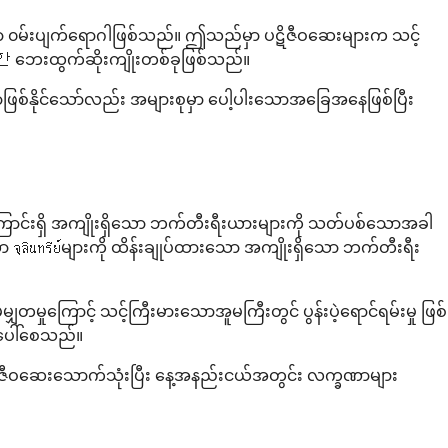
ော ၀မ်းပျက်ရောဂါဖြစ်သည်။ ဤသည်မှာ ပဋိဇီဝဆေးများက သင့်
한 ဘေးထွက်ဆိုးကျိုးတစ်ခုဖြစ်သည်။
်နိုင်သော်လည်း အများစုမှာ ပေါ့ပါးသောအခြေအနေဖြစ်ပြီး
ြောင်းရှိ အကျိုးရှိသော ဘက်တီးရီးယားများကို သတ်ပစ်သောအခါ
 จุลินทรีย์များကို ထိန်းချုပ်ထားသော အကျိုးရှိသော ဘက်တီးရီး
ာင့် သင့်ကြီးမားသောအူမကြီးတွင် ပွန်းပဲ့ရောင်ရမ်းမှု ဖြစ်
်ပေါ်စေသည်။
ပဋိဇီဝဆေးသောက်သုံးပြီး နေ့အနည်းငယ်အတွင်း လက္ခဏာများ