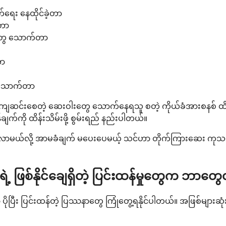
်ရေး နေထိုင်ခဲ့တာ
းတာ
းတွေ သောက်တာ
တာ
ေးသောက်တာ
ဆင်းစေတဲ့ ဆေးဝါးတွေ သောက်နေရသူ စတဲ့ ကိုယ်ခံအားစနစ် ထိခိုက်
က်ကို ထိန်းသိမ်းဖို့ စွမ်းရည် နည်းပါတယ်။
ြစ်လာမယ်လို့ အာမခံချက် မပေးပေမယ့် သင်ဟာ တိုက်ကြားဆေး ကုသ
ဲ့ ဖြစ်နိုင်ချေရှိတဲ့ ပြင်းထန်မှုတွေက ဘာတွေ
ပြီး ပြင်းထန်တဲ့ ပြဿနာတွေ ကြုံတွေ့ရနိုင်ပါတယ်။ အဖြစ်များဆုံး 