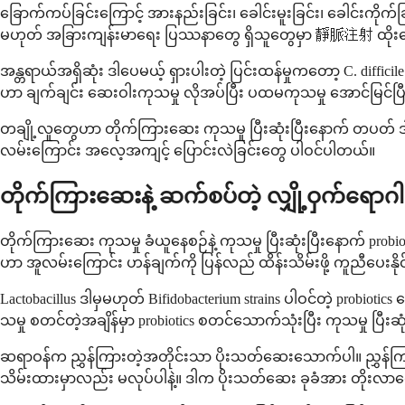
ခြောက်ကပ်ခြင်းကြောင့် အားနည်းခြင်း၊ ခေါင်းမူးခြင်း၊ ခေါင်းကိ
မဟုတ် အခြားကျန်းမာရေး ပြဿနာတွေ ရှိသူတွေမှာ 靜脈注射 ထိုးဆေးန
အန္တရာယ်အရှိဆုံး ဒါပေမယ့် ရှားပါးတဲ့ ပြင်းထန်မှုကတော့ C. diffi
ဟာ ချက်ချင်း ဆေးဝါးကုသမှု လိုအပ်ပြီး ပထမကုသမှု အောင်မြင်ပြီး
တချို့လူတွေဟာ တိုက်ကြားဆေး ကုသမှု ပြီးဆုံးပြီးနောက် တပတ် ဒါမှ
လမ်းကြောင်း အလေ့အကျင့် ပြောင်းလဲခြင်းတွေ ပါဝင်ပါတယ်။
တိုက်ကြားဆေးနဲ့ ဆက်စပ်တဲ့ လျှို့ဝှက်ရောဂ
တိုက်ကြားဆေး ကုသမှု ခံယူနေစဉ်နဲ့ ကုသမှု ပြီးဆုံးပြီးနောက် prob
ဟာ အူလမ်းကြောင်း ဟန်ချက်ကို ပြန်လည် ထိန်းသိမ်းဖို့ ကူညီပေး
Lactobacillus ဒါမှမဟုတ် Bifidobacterium strains ပါဝင်တဲ့ pro
သမှု စတင်တဲ့အချိန်မှာ probiotics စတင်သောက်သုံးပြီး ကုသမှု 
ဆရာဝန်က ညွှန်ကြားတဲ့အတိုင်းသာ ပိုးသတ်ဆေးသောက်ပါ။ ညွှန်ကြားချ
သိမ်းထားမှာလည်း မလုပ်ပါနဲ့။ ဒါက ပိုးသတ်ဆေး ခုခံအား တိုးလာစေပ