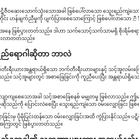
်မှာ ပဋိဇီဝဆေးသောက်သုံးသောအခါ ဖြစ်ပေါ်လာသော သွေးရည်ကျဲသ
်း ဟန်ချက်ညီမှုကို ပျက်ပြားစေသောကြောင့် ဖြစ်ပေါ်လာသော 흔
 ဖြစ်ပွားတတ်သည်။ ဒါဟာ သက်သောင့်သက်သာမရှိ စိုးရိမ်စရာဖြစ
ောင်းလာတတ်သည်။
ော့ရည်ရောဂါဆိုတာ ဘာလဲ
တီးရီးယားအန္တရာယ်ရှိသော ဘက်တီးရီးယားများနှင့် သင့်အူလမ်းက
သည်။ သင့်အူများတွင် အစာခြေခြင်းကို ကူညီပေးပြီး အန္တရာယ်ရှိသော
စေသောအခါ သင့်အစာခြေစနစ် မမျှတမှု ဖြစ်လာသည်။ ဤမမျှတမှုကြေ
်ဆိုသည်ကို ပြောင်းလဲစေပြီး သွေးရည်ကျဲသော ၀မ်းလျှောခြင်း ဖြစ
မှ ပိုမိုပြင်းထန်သော ၀မ်းလျှောခြင်းအထိ ကွဲပြားနိုင်သည်။ 
်အကြာတွင် ဖြစ်ပွားတတ်သည်။