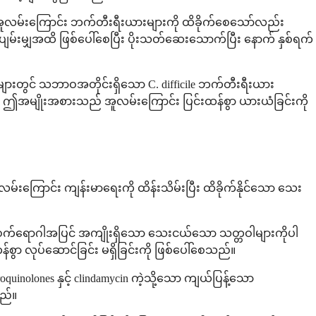
ူလမ်းကြောင်း ဘက်တီးရီးယားများကို ထိခိုက်စေသော်လည်း
ှ ပျမ်းမျှအထိ ဖြစ်ပေါ်စေပြီး ပိုးသတ်ဆေးသောက်ပြီး နောက် နှစ်ရက်
တွင် သဘာဝအတိုင်းရှိသော C. difficile ဘက်တီးရီးယား
်။ ဤအမျိုးအစားသည် အူလမ်းကြောင်း ပြင်းထန်စွာ ယားယံခြင်းကို
ကြောင်း ကျန်းမာရေးကို ထိန်းသိမ်းပြီး ထိခိုက်နိုင်သော သေး
းစက်ရောဂါအပြင် အကျိုးရှိသော သေးငယ်သော သတ္တဝါများကိုပါ
ွာ လုပ်ဆောင်ခြင်း မရှိခြင်းကို ဖြစ်ပေါ်စေသည်။
uinolones နှင့် clindamycin ကဲ့သို့သော ကျယ်ပြန့်သော
သည်။