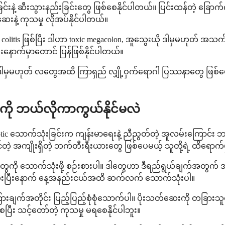
ုက်ခြင်းနဲ့ ဆီးသွားနည်းခြင်းတွေ ဖြစ်စေနိုင်ပါတယ်။ ပြင်းထန်တဲ့
ဲ့ ကုသမှု လိုအပ်နိုင်ပါတယ်။
cile colitis ဖြစ်ပြီး ဒါဟာ toxic megacolon, အူသွေးယို ဒါမှမဟုတ
နောက်မှာတောင် ပြန်ဖြစ်နိုင်ပါတယ်။
မဟုတ် လတွေအထိ ကြာရှည် လျှို့ဝှက်ရောဂါ ပြဿနာတွေ ဖြစ်ပေါ်နိုင်ပ
ါကို ဘယ်လိုကာကွယ်နိုင်မလဲ
iotic သောက်သုံးခြင်းက ကျန်းမာရေးနဲ့ ညီညွတ်တဲ့ အူလမ်းကြောင်း ဘက
နိုင်တဲ့ အကျိုးရှိတဲ့ ဘက်တီးရီးယားတွေ ဖြစ်ပေမယ့် သူတို့ရဲ့ 
biotics တွေကို သောက်သုံးဖို့ စဉ်းစားပါ။ ဒါတွေဟာ ဒီရည်ရွယ်ချက်
ပြီးဆုံးပြီးနောက် နေ့အနည်းငယ်အထိ ဆက်လက် သောက်သုံးပါ။
က်အတိုင်း ပြည့်ပြည့်စုံစုံသောက်ပါ။ ပိုးသတ်ဆေးကို တခြားသူတွေနဲ
ြီး သင့်တော်တဲ့ ကုသမှု မရစေနိုင်ပါဘူး။