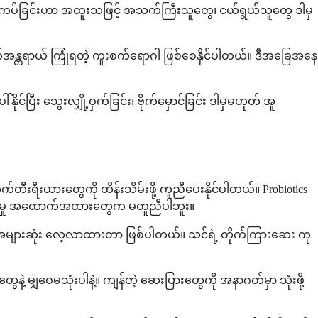
 ခြောက်ကပ်ခြင်းဟာ အထူးသဖြင့် အသက်ကြီးသူတွေ၊ ငယ်ရွယ်သူတွေ ဒါမှ
် အသက်အန္တရာယ် ကြုံရတဲ့ ကူးစက်ရောဂါ ဖြစ်စေနိုင်ပါတယ်။ ဒီအခြေအနေ
ြီး သွေးလျှို့ဝှက်ခြင်း၊ ဗိုက်မှောင်ခြင်း ဒါမှမဟုတ် အူ
်တီးရီးယားတွေကို ထိန်းသိမ်းဖို့ ကူညီပေးနိုင်ပါတယ်။ Probiotics
ထိရောက်မှု အထောက်အထားတွေက မတူညီပါဘူး။
အတွက် အများဆုံး လေ့လာထားတာ ဖြစ်ပါတယ်။ သင်ရဲ့ တိုက်ကြားဆေး ကု
့ မျှဝေမသုံးပါနဲ့။ ကျန်တဲ့ ဆေးပြားတွေကို အနာဂတ်မှာ သုံးဖို့