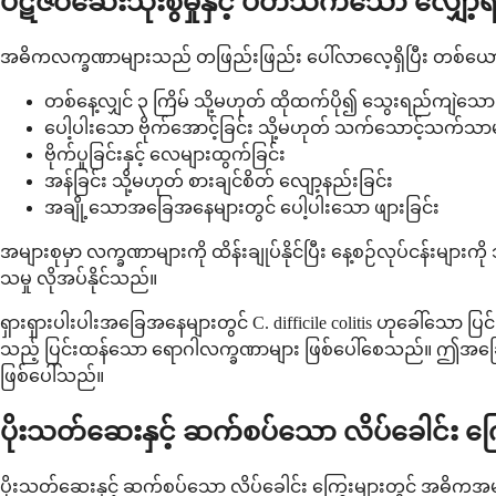
ပဋိဇီဝဆေးသုံးစွဲမှုနှင့် ပတ်သက်သော လ
အဓိကလက္ခဏာများသည် တဖြည်းဖြည်း ပေါ်လာလေ့ရှိပြီး တစ်ယောက်န
တစ်နေ့လျှင် ၃ ကြိမ် သို့မဟုတ် ထိုထက်ပို၍ သွေးရည်ကျဲသော 
ပေါ့ပါးသော ဗိုက်အောင့်ခြင်း သို့မဟုတ် သက်သောင့်သက်သာမရ
ဗိုက်ပူခြင်းနှင့် လေများထွက်ခြင်း
အန်ခြင်း သို့မဟုတ် စားချင်စိတ် လျော့နည်းခြင်း
အချို့သောအခြေအနေများတွင် ပေါ့ပါးသော ဖျားခြင်း
အများစုမှာ လက္ခဏာများကို ထိန်းချုပ်နိုင်ပြီး နေ့စဉ်လုပ်ငန်းမျာ
သမှု လိုအပ်နိုင်သည်။
ရှားရှားပါးပါးအခြေအနေများတွင် C. difficile colitis ဟုခေါ်သော 
သည့် ပြင်းထန်သော ရောဂါလက္ခဏာများ ဖြစ်ပေါ်စေသည်။ ဤအခြေအနေသ
ဖြစ်ပေါ်သည်။
ပိုးသတ်ဆေးနှင့် ဆက်စပ်သော လိပ်ခေါင်း ကြ
ပိုးသတ်ဆေးနှင့် ဆက်စပ်သော လိပ်ခေါင်း ကြွေးများတွင် အဓိကအမျိုးအစ