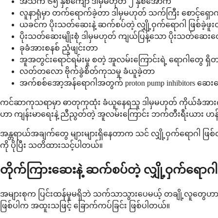
အသက် ၆၅ နှစ်ကျော် ဒါမှမဟုတ် ၂ နှစ်အောက်
လူနာရုံမှာ တက်ရောက်ခဲ့တာ ဒါမှမဟုတ် သက်ကြီး စောင့်ရှောက
ယခင်က ပိုးသတ်ဆေးနဲ့ ဆက်စပ်တဲ့ လျှို့ဝှက်ရောဂါ ဖြစ်ခဲ့ဖူ
ပိုးသတ်ဆေးမျိုးစုံ ဒါမှမဟုတ် ကျယ်ပြန့်သော ပိုးသတ်ဆေ
ခုခံအားစနစ် ညံ့ဖျင်းတာ
အူအတွင်းရောင်ရမ်းမှု စတဲ့ အူလမ်းကြောင်းရဲ့ ရောဂါတွေ ရှိ
လတ်တလော ဗိုက်ခွဲစိတ်ကုသမှု ခံယူခဲ့တာ
အက်စစ်အော့အန်ရောဂါအတွက် proton pump inhibitors ဆ
ကင်ဆာကုသရာမှာ ဓာတုကုထုံး ခံယူနေရသူ ဒါမှမဟုတ် ကိုယ်ခံအားကျ
ဟာ ကျန်းမာရေးနဲ့ ညီညွတ်တဲ့ အူလမ်းကြောင်း ဘက်တီးရီးယား ဟန်ချ
အန္တရာယ်အချက်တွေ များများရှိနေတာက သင် လျှို့ဝှက်ရောဂါ ဖ
ကို ပိုပြီး သတိထားသင့်ပါတယ်။
တိုက်ကြားဆေးနဲ့ ဆက်စပ်တဲ့ လျှို့ဝှက်ရောဂါရ
အများစုက ပြင်းထန်မှုမရှိဘဲ သက်သာသွားပေမယ့် တချို့လူတွေဟာ ပို
ဖြစ်ပါက အထူးသဖြင့် ခြောက်ကပ်ခြင်း ဖြစ်ပါတယ်။