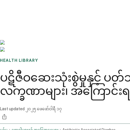
Benchmarks
Stories
FAQ
Sign up / Log in
HEALTH LIBRARY
ပဋိဇီဝဆေးသုံးစွဲမှုနှင့်
လက္ခဏာများ၊ အကြောင်းရင်း
Last updated
၂၀၂၅ ဖေဖော်ဝါရီ ၁၇
ပင်မ
ရောဂါများနှင့် အခြေအနေများ
Antibiotic Associated Diarrhea