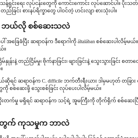
န့်ရှင်းရေး လုပ်ငန်းတွေကို ကောင်းကောင်း လုပ်ဆောင်ပါ။ ပိုးသ
 တည်ခြင်း စားနပ်ရိက္ခာတွေ ပါဝင်တဲ့ ဟင်းလျာ စားသုံးပါ။
ကို ဘယ်လို စစ်ဆေးသလဲ
် အခြေခံပြီး ဆရာဝန်က ဒီရောဂါကို általában စစ်ဆေးပါလိမ့်မယ်။ 
ယ်။
ှုန်းနဲ့ တည်ငြိမ်မှု၊ ဗိုက်နာခြင်း၊ ဖျားခြင်းနဲ့ သွေးသွားခြင်း 
်။
ရင် ဆရာဝန်က C. difficile ဘက်တီးရီးယား ဒါမှမဟုတ် တခြား ထိခိုက်
ု စစ်ဆေးဖို့ သွေးစစ်ခြင်း လုပ်ပေးပါလိမ့်မယ်။
ုးတက်မှု မရှိရင် ဆရာဝန်က သင့်ရဲ့ အူမကြီးကို တိုက်ရိုက် စစ်ဆေးပြ
ဂါအတွက် ကုသမှုက ဘာလဲ