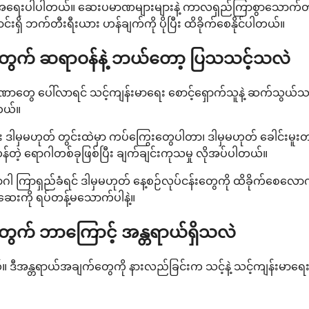
ေးပါပါတယ်။ ဆေးပမာဏများများနဲ့ ကာလရှည်ကြာစွာသောက်တာက လျ
်းရှိ ဘက်တီးရီးယား ဟန်ချက်ကို ပိုပြီး ထိခိုက်စေနိုင်ပါတယ်။
ဂါအတွက် ဆရာဝန်နဲ့ ဘယ်တော့ ပြသသင့်သလဲ
 လက္ခဏာတွေ ပေါ်လာရင် သင့်ကျန်းမာရေး စောင့်ရှောက်သူနဲ့ ဆက်သွယ
တယ်။
ွေး ဒါမှမဟုတ် တွင်းထဲမှာ ကပ်ကြွေးတွေပါတာ၊ ဒါမှမဟုတ် ခေါင်းမူ
်တဲ့ ရောဂါတစ်ခုဖြစ်ပြီး ချက်ချင်းကုသမှု လိုအပ်ပါတယ်။
ာဂါ ကြာရှည်ခံရင် ဒါမှမဟုတ် နေ့စဉ်လုပ်ငန်းတွေကို ထိခိုက်စေ
်ဆေးကို ရပ်တန့်မသောက်ပါနဲ့။
အတွက် ဘာကြောင့် အန္တရာယ်ရှိသလဲ
တယ်။ ဒီအန္တရာယ်အချက်တွေကို နားလည်ခြင်းက သင့်နဲ့ သင့်ကျန်းမာရေ