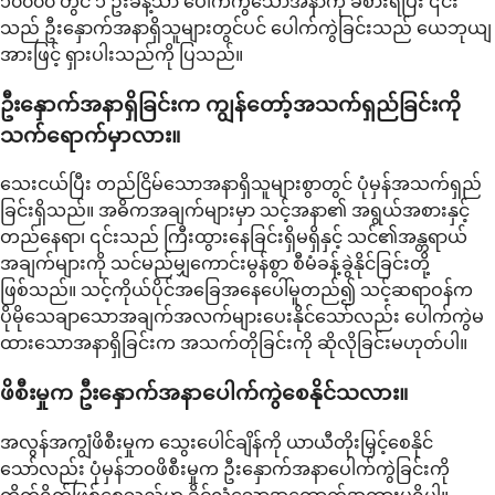
၁၀၀၀၀ တွင် ၁ ဦးခန့်သာ ပေါက်ကွဲသောအနာကို ခံစားရပြီး ၎င်း
သည် ဦးနှောက်အနာရှိသူများတွင်ပင် ပေါက်ကွဲခြင်းသည် ယေဘုယျ
အားဖြင့် ရှားပါးသည်ကို ပြသည်။
ဦးနှောက်အနာရှိခြင်းက ကျွန်တော့်အသက်ရှည်ခြင်းကို
သက်ရောက်မှာလား။
သေးငယ်ပြီး တည်ငြိမ်သောအနာရှိသူများစွာတွင် ပုံမှန်အသက်ရှည်
ခြင်းရှိသည်။ အဓိကအချက်များမှာ သင့်အနာ၏ အရွယ်အစားနှင့်
တည်နေရာ၊ ၎င်းသည် ကြီးထွားနေခြင်းရှိမရှိနှင့် သင်၏အန္တရာယ်
အချက်များကို သင်မည်မျှကောင်းမွန်စွာ စီမံခန့်ခွဲနိုင်ခြင်းတို့
ဖြစ်သည်။ သင့်ကိုယ်ပိုင်အခြေအနေပေါ်မူတည်၍ သင့်ဆရာဝန်က
ပိုမိုသေချာသောအချက်အလက်များပေးနိုင်သော်လည်း ပေါက်ကွဲမ
ထားသောအနာရှိခြင်းက အသက်တိုခြင်းကို ဆိုလိုခြင်းမဟုတ်ပါ။
ဖိစီးမှုက ဦးနှောက်အနာပေါက်ကွဲစေနိုင်သလား။
အလွန်အကျွံဖိစီးမှုက သွေးပေါင်ချိန်ကို ယာယီတိုးမြှင့်စေနိုင်
သော်လည်း ပုံမှန်ဘဝဖိစီးမှုက ဦးနှောက်အနာပေါက်ကွဲခြင်းကို