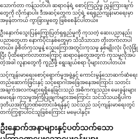
သောက်တာ ကန့်သတ်ပါ၊ ဆရာဝန်ရဲ့ စောင့်ကြည့်မှု ညွှန်ကြားချက်
တွေကို လိုက်နာပါ။ ဒီအဆင့်တွေက သင့်ရဲ့ ရေရှည်ကျန်းမာရေးမှာ
အမှန်တကယ် ကွာခြားမှုတွေ ဖြစ်စေနိုင်ပါတယ်။
ဦးနှောက်သွေးပြန်ကြောပြတ်ရှရှည်မှုကို ကုသတဲ့ ဆေးပညာနည်း
ပညာတွေဟာ နောက်ပိုင်းနှစ်တွေမှာ သိသိသာသာ တိုးတက်လာပါ
တယ်။ ခွဲစိတ်ကုသမှုနဲ့ သွေးကြောအတွင်းကုသမှု နှစ်မျိုးလုံး ပိုလုံခြုံ
ပြီး ပိုထိရောက်လာတာကြောင့် ဆရာဝန်တွေအတွက် ကုသမှုလိုအပ်
တဲ့အခါ လူနာတွေကို ကူညီဖို့ ရွေးချယ်စရာ ပိုများလာပါတယ်။
သင့်ကျန်းမာရေးစောင့်ရှောက်မှုအဖွဲ့နှင့် ကောင်းမွန်သောဆက်ဆံရေး
တည်ဆောက်ခြင်းနှင့် သင့်ရောဂါအခြေအနေအကြောင်း သတင်း
အချက်အလက်များရရှိနေခြင်းသည် အဓိကကျသည်။ မေးခွန်းများ
မေးရန်၊ ကုသမှုအကြံပြုချက်များအကြောင်း သင်သံသယရှိပါက
ဒုတိယအကြံဉာဏ်တောင်းခံရန်နှင့် သင်သည် သင့်ကျန်းမာရေးတွင်
တက်ကြွစွာပါဝင်သူဖြစ်ကြောင်း မမေ့ပါနှင့်။
ဦးနှောက်အနာများနှင့်ပတ်သက်သော
မကြာခဏမေးသောမေးခွန်းများ