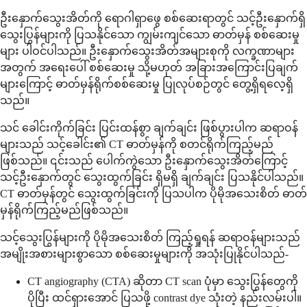
ဦးနှောက်သွေးအိတ်ကို ရောဂါရှာဖွေ စစ်ဆေးရာတွင် သင့်ဦးနှောက်ရှိ
သွေးပြွန်များကို ပြသနိုင်သော ကျွမ်းကျင်သော ဓာတ်မှန် စစ်ဆေးမှု
များ ပါဝင်ပါသည်။ ဦးနှောက်သွေးအိတ်အများစုကို လက္ခဏာများ
အတွက် အရေးပေါ် စစ်ဆေးမှု သို့မဟုတ် အခြားအကြောင်းပြချက်
များကြောင့် ဓာတ်မှန်ရိုက်စစ်ဆေးမှု ပြုလုပ်စဉ်တွင် တွေ့ရှိရလေ့ရှိ
သည်။
သင် ခေါင်းကိုက်ခြင်း ပြင်းထန်စွာ ချက်ချင်း ဖြစ်ပွားပါက ဆရာဝန်
များသည် သင့်ခေါင်း၏ CT ဓာတ်မှန်ကို စတင်ရိုက်ကြည့်မည်
ဖြစ်သည်။ ၎င်းသည် ပေါက်ကွဲသော ဦးနှောက်သွေးအိတ်ကြောင့်
သင့်ဦးနှောက်တွင် သွေးထွက်ခြင်း ရှိမရှိ ချက်ချင်း ပြသနိုင်ပါသည်။
CT ဓာတ်မှန်တွင် သွေးထွက်ခြင်းကို ပြသပါက ပိုမိုအသေးစိတ် ဓာတ်
မှန်ရိုက်ကြည့်မည်ဖြစ်သည်။
သင့်သွေးပြွန်များကို ပိုမိုအသေးစိတ် ကြည့်ရှုရန် ဆရာဝန်များသည်
အမျိုးအစားများစွာသော စစ်ဆေးမှုများကို အသုံးပြုနိုင်ပါသည်-
CT angiography (CTA) ဆိုတာ CT scan ပုံမှာ သွေးပြွန်တွေကို
ပိုပြီး ထင်ရှားအောင် ပြသဖို့ contrast dye သုံးတဲ့ နည်းလမ်းပါ။