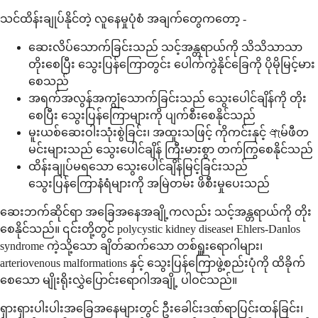
သင်ထိန်းချုပ်နိုင်တဲ့ လူနေမှုပုံစံ အချက်တွေကတော့ -
ဆေးလိပ်သောက်ခြင်းသည် သင့်အန္တရာယ်ကို သိသိသာသာ
တိုးစေပြီး သွေးပြန်ကြောတွင်း ပေါက်ကွဲနိုင်ခြေကို ပိုမိုမြင့်မား
စေသည်
အရက်အလွန်အကျွံသောက်ခြင်းသည် သွေးပေါင်ချိန်ကို တိုး
စေပြီး သွေးပြန်ကြောများကို ပျက်စီးစေနိုင်သည်
မူးယစ်ဆေးဝါးသုံးစွဲခြင်း၊ အထူးသဖြင့် ကိုကင်းနှင့် ඇမ်ဖီတ
မင်းများသည် သွေးပေါင်ချိန် ကြီးမားစွာ တက်ကြွစေနိုင်သည်
ထိန်းချုပ်မရသော သွေးပေါင်ချိန်မြင့်ခြင်းသည်
သွေးပြန်ကြောနံရံများကို အမြဲတမ်း ဖိစီးမှုပေးသည်
ဆေးဘက်ဆိုင်ရာ အခြေအနေအချို့ကလည်း သင့်အန္တရာယ်ကို တိုး
စေနိုင်သည်။ ၎င်းတို့တွင် polycystic kidney disease၊ Ehlers-Danlos
syndrome ကဲ့သို့သော ချိတ်ဆက်သော တစ်ရှူးရောဂါများ၊
arteriovenous malformations နှင့် သွေးပြန်ကြောဖွဲ့စည်းပုံကို ထိခိုက်
စေသော မျိုးရိုးလွှဲပြောင်းရောဂါအချို့ ပါဝင်သည်။
ရှားရှားပါးပါးအခြေအနေများတွင် ဦးခေါင်းဒဏ်ရာပြင်းထန်ခြင်း၊