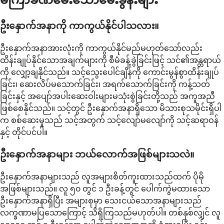
ဦးနှောက်အနာကို ကာကွယ်နိုင်ပါသလား။
ဦးနှောက်အနာအားလုံးကို ကာကွယ်နိုင်မည်မဟုတ်သော်လည်း
ထိန်းချုပ်နိုင်သောအချက်များကို စီမံခန့်ခွဲခြင်းဖြင့် သင်၏အန္တရာယ်
ကို လျှော့ချနိုင်သည်။ သင့်သွေးပေါင်ချိန်ကို ကောင်းမွန်စွာထိန်းချုပ်
ခြင်း၊ ဆေးလိပ်မသောက်ခြင်း၊ အရက်သောက်ခြင်းကို ကန့်သတ်
ခြင်းနှင့် အပျော်အပါးဆေးဝါးများမသုံးစွဲခြင်းတို့သည် အကူအညီ
ဖြစ်စေနိုင်သည်။ သင့်တွင် ဦးနှောက်အနာရှိသော မိသားစုသမိုင်းရှိပါ
က စစ်ဆေးမှုသည် သင့်အတွက် သင့်လျော်မလျော်ကို သင့်ဆရာဝန်
နှင့် တိုင်ပင်ပါ။
ဦးနှောက်အနာများ ဘယ်လောက်အဖြစ်များသလဲ။
ဦးနှောက်အနာများသည် လူအများစိတ်ကူးထားသည်ထက် ပိုမို
အဖြစ်များသည်။ လူ ၅၀ တွင် ၁ ဦးခန့်တွင် ပေါက်ကွဲမထားသော
ဦးနှောက်အနာရှိပြီး အများစုမှာ သေးငယ်သောအနာများသည်
လက္ခဏာမပြသောကြောင့် သိရှိကြသည်မဟုတ်ပါ။ တစ်နှစ်လျှင် လူ