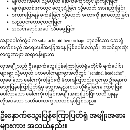
မျက်လုံးအပေါ် သို့မဟုတ် နောက်ကျောတွင် နာကျင်ခြင်း
မျက်နှာတစ်ဖက်တွင် လျှော့ရဲ့ခြင်း သို့မဟုတ် အားနည်းခြင်း
စကားပြောရန် ခက်ခဲခြင်း သို့မဟုတ် စကားကို နားမလည်ခြင်း
လည်ပင်းတောင့်တင်းခြင်း
အလင်းရောင်အပေါ် သိမ်မွေ့ခြင်း
အနာပေါက်ကွဲပါက subarachnoid hemorrhage ဟုခေါ်သော ဆေးရုံ
တက်ရမည့် အရေးပေါ်အခြေအနေ ဖြစ်ပေါ်စေသည်။ အထင်ရှားဆုံး
လက္ခဏာမှာ ဆရာဝန်များက
လူအချို့သည် ဦးနှောက်သွေးပြန်ကြောပြတ်ရုံမတိုင်မီ ရက်ပေါင်း
များစွာ သို့မဟုတ် ပတ်ပေါင်းများစွာအလိုတွင် "sentinel headache"
ဟုခေါ်သော ခေါင်းကိုက်ခြင်းကို ခံစားရကြသည်။ ၎င်းမှာ ဦးနှောက်
သွေးပြန်ကြောပြတ်ရုံမှ သွေးအနည်းငယ် ယိုစိမ့်ခြင်းကြောင့် ဖြစ်
ပေါ်လာသော ခေါင်းကိုက်ခြင်းအမျိုးအစားဖြစ်ပြီး သတိပြုရန်
လိုအပ်သော သတိပေးလက္ခဏာတစ်ရပ်ဖြစ်သည်။
ဦးနှောက်သွေးပြန်ကြောပြတ်ရုံ အမျိုးအစား
များကား အဘယ်နည်း။