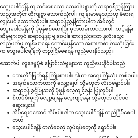
သွေးပေါင်ချိန် ကျဆင်းစေသော ဆေးဝါးများကို ဆရာဝန်ညွှန်ကြား
သည့်အတိုင်း တိကျစွာ သောက်သုံးပါ။ ကျန်းမာနေသည်ဟု ခံစားရ
လျှင်ပင် သောက်သုံးပါ။ ဆရာဝန်ညွှန်ကြားပါက အိမ်တွင်
သွေးပေါင်ချိန်ကို ပုံမှန်စစ်ဆေးပြီး မှတ်တမ်းတင်ထားပါ။ သင့်ချိန်း
ဆိုမှုများတွင် ဆရာဝန်နှင့် မျှဝေပါ။ ဆားနည်းသော နှလုံးသွေး
လည်ပတ်မှု ကျန်းမာရေး ကောင်းမွန်သော အစားအစာ စားသုံးခြင်း
က သွေးပေါင်ချိန်ကို တည်ငြိမ်စေရန် ကူညီပေးနိုင်သည်။
အောက်ပါ လူနေမှုပုံစံ ပြောင်းလဲမှုများက ကူညီပေးနိုင်ပါသည်-
ဆေးလိပ်ဖြတ်ရန် ကြိုးစားပါ။ ဒါဟာ အရေးကြီးဆုံး တစ်ခုပါ။
အရက်သောက်တာကို လျှော့ချပါ သို့မဟုတ် လုံးဝရှောင်ပါ။
ဆရာဝန် ခွင့်ပြုသလို ပုံမှန် လေ့ကျင့်ခန်း ပြုလုပ်ပါ။
စိတ်ဖိစီးမှုကို လျှော့ချရန် လေ့ကျင့်ခန်း သို့မဟုတ် တိုင်ပင်
ဆွေးနွေးပါ။
အိပ်ရေးဝအောင် အိပ်ပါ။ ဒါက သွေးပေါင်ချိန် တည်ငြိမ်စေပါ
တယ်။
သွေးပေါင်ချိန် တက်စေတဲ့ လုပ်ရပ်တွေကို ရှောင်ပါ။