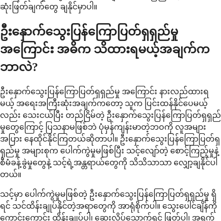
ဆုံးဖြတ်ချက်တွေ ချနိုင်မှာပါ။
ဦးနှောက်သွေးပြန်ကြောပြတ်ရှရှည်မှု
အကြောင်း အဓိက သိထားရမယ့်အချက်က
ဘာလဲ?
ဦးနှောက်သွေးပြန်ကြောပြတ်ရှရှည်မှု အကြောင်း နားလည်ထားရ
မယ့် အရေးအကြီးဆုံးအချက်ကတော့ သူက ပြင်းထန်နိုင်ပေမယ့်
လည်း သေးငယ်ပြီး တည်ငြိမ်တဲ့ ဦးနှောက်သွေးပြန်ကြောပြတ်ရှရှည်
မှုတွေကြောင့် ပြသနာမဖြစ်ဘဲ ပုံမှန်ကျန်းမာတဲ့ဘဝကို လူအများ
အပြား နေထိုင်နိုင်ကြတယ်ဆိုတာပါ။ ဦးနှောက်သွေးပြန်ကြောပြတ်ရှ
ရှည်မှု အများစုက ပေါက်ကွဲမှုမဖြစ်ပြီး သင့်လျော်တဲ့ စောင့်ကြည့်မှုနဲ့
စီမံခန့်ခွဲမှုတွေနဲ့ သင့်ရဲ့အန္တရာယ်တွေကို သိသိသာသာ လျှော့ချနိုင်ပါ
တယ်။
သင့်မှာ ပေါက်ကွဲမှုမဖြစ်တဲ့ ဦးနှောက်သွေးပြန်ကြောပြတ်ရှရှည်မှု ရှိ
ရင် သင်ထိန်းချုပ်နိုင်တဲ့အရာတွေကို အာရုံစိုက်ပါ။ သွေးပေါင်ချိန်ကို
ကောင်းကောင်း ထိန်းချုပ်ပါ၊ ဆေးလိပ်သောက်ရင် ဖြတ်ပါ၊ အရက်