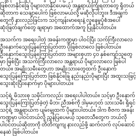
ဖြစ်လာနိုင်ခြေ ပိုများလာနိုင်ပေမယ့် အန္တရာယ်ကြုံရတာတွေ ရှိတယ်
ဆိုတာက သေချာပေါက် ဖြစ်လာမယ်လို့ မဆိုလိုပါဘူး။ ဒီအချက်
တွေကို နားလည်ခြင်းက သင့်ကျန်းမာရေးနဲ့ လူနေမှုပုံစံအပေါ်
ဆုံးဖြတ်ချက်တွေ ချရာမှာ အထောက်အကူ ပြုနိုင်ပါတယ်။
အသက်က အရေးပါတဲ့ အခန်းကဏ္ဍမှာ ပါဝင်ပြီး သက်ကြီးလာလေ
ဦးနှောက်သွေးပြန်ကြောပြတ်တာ ပိုဖြစ်လာလေ ဖြစ်ပါတယ်။
ဦးနှောက်သွေးပြန်ကြောပြတ်တာ အများစုဟာ ၄၀ နှစ်ကျော်သူတွေ
မှာ ဖြစ်ပြီး အသက်ကြီးလာလေ အန္တရာယ် ပိုများလာလေ ဖြစ်ပါ
တယ်။ အမျိုးသမီးတွေဟာ အမျိုးသားတွေထက် ဦးနှောက်
သွေးပြန်ကြောပြတ်တာ ဖြစ်နိုင်ခြေ နည်းနည်းပိုများပြီး အထူးသဖြင့်
သွေးဆုံးပြီးနောက်မှာ ပိုများပါတယ်။
သင့်ရဲ့ မိသားစု သမိုင်းကလည်း အရေးပါပါတယ်။ သင့်မှာ ဦးနှောက်
သွေးပြန်ကြောပြတ်ခဲ့တဲ့ မိဘ၊ ညီအစ်ကို ဒါမှမဟုတ် သားသမီး ရှိရင်
သင့်ရဲ့ အန္တရာယ်က ပျမ်းမျှထက် ပိုများပါတယ်။ ဒါက ဗီဇက အခန်း
ကဏ္ဍမှာ ပါဝင်တယ်လို့ ညွှန်ပြပေမယ့် သုတေသီတွေက ဘယ်လို
ပါဝင်တယ်ဆိုတာကို တိတိကျကျ နားလည်ဖို့ ဆက်လက် လုပ်ဆောင်
နေဆဲ ဖြစ်ပါတယ်။