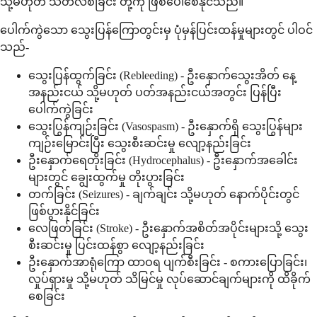
သို့မဟုတ် သတိလစ်ခြင်း တို့ကို ဖြစ်ပေါ်စေနိုင်သည်။
ပေါက်ကွဲသော သွေးပြန်ကြောတွင်းမှ ပုံမှန်ပြင်းထန်မှုများတွင် ပါဝင်
သည်-
သွေးပြန်ထွက်ခြင်း (Rebleeding) - ဦးနှောက်သွေးအိတ် နေ့
အနည်းငယ် သို့မဟုတ် ပတ်အနည်းငယ်အတွင်း ပြန်ပြီး
ပေါက်ကွဲခြင်း
သွေးပြွန်ကျဉ်းခြင်း (Vasospasm) - ဦးနှောက်ရှိ သွေးပြွန်များ
ကျဉ်းမြောင်းပြီး သွေးစီးဆင်းမှု လျော့နည်းခြင်း
ဦးနှောက်ရေတိုးခြင်း (Hydrocephalus) - ဦးနှောက်အခေါင်း
များတွင် ချွေးထွက်မှု တိုးပွားခြင်း
တက်ခြင်း (Seizures) - ချက်ချင်း သို့မဟုတ် နောက်ပိုင်းတွင်
ဖြစ်ပွားနိုင်ခြင်း
လေဖြတ်ခြင်း (Stroke) - ဦးနှောက်အစိတ်အပိုင်းများသို့ သွေး
စီးဆင်းမှု ပြင်းထန်စွာ လျော့နည်းခြင်း
ဦးနှောက်အာရုံကြော ထာဝရ ပျက်စီးခြင်း - စကားပြောခြင်း၊
လှုပ်ရှားမှု သို့မဟုတ် သိမြင်မှု လုပ်ဆောင်ချက်များကို ထိခိုက်
စေခြင်း