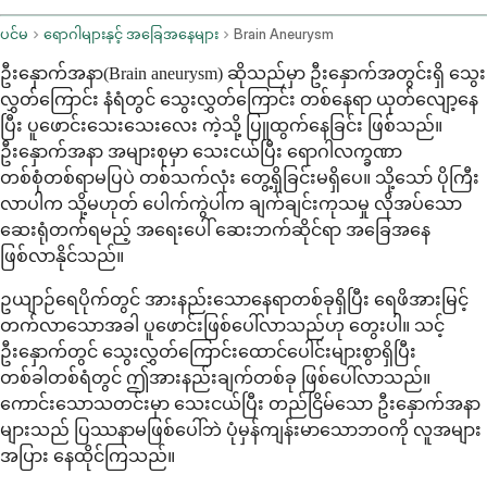
ပင်မ
ရောဂါများနှင့် အခြေအနေများ
Brain Aneurysm
ဦးနှောက်အနာ(Brain aneurysm) ဆိုသည်မှာ ဦးနှောက်အတွင်းရှိ သွေး
လွှတ်ကြောင်း နံရံတွင် သွေးလွှတ်ကြောင်း တစ်နေရာ ယုတ်လျော့နေ
ပြီး ပူဖောင်းသေးသေးလေး ကဲ့သို့ ပြူထွက်နေခြင်း ဖြစ်သည်။
ဦးနှောက်အနာ အများစုမှာ သေးငယ်ပြီး ရောဂါလက္ခဏာ
တစ်စုံတစ်ရာမပြပဲ တစ်သက်လုံး တွေ့ရှိခြင်းမရှိပေ။ သို့သော် ပိုကြီး
လာပါက သို့မဟုတ် ပေါက်ကွဲပါက ချက်ချင်းကုသမှု လိုအပ်သော
ဆေးရုံတက်ရမည့် အရေးပေါ် ဆေးဘက်ဆိုင်ရာ အခြေအနေ
ဖြစ်လာနိုင်သည်။
ဥယျာဉ်ရေပိုက်တွင် အားနည်းသောနေရာတစ်ခုရှိပြီး ရေဖိအားမြင့်
တက်လာသောအခါ ပူဖောင်းဖြစ်ပေါ်လာသည်ဟု တွေးပါ။ သင့်
ဦးနှောက်တွင် သွေးလွှတ်ကြောင်းထောင်ပေါင်းများစွာရှိပြီး
တစ်ခါတစ်ရံတွင် ဤအားနည်းချက်တစ်ခု ဖြစ်ပေါ်လာသည်။
ကောင်းသောသတင်းမှာ သေးငယ်ပြီး တည်ငြိမ်သော ဦးနှောက်အနာ
များသည် ပြဿနာမဖြစ်ပေါ်ဘဲ ပုံမှန်ကျန်းမာသောဘဝကို လူအများ
အပြား နေထိုင်ကြသည်။