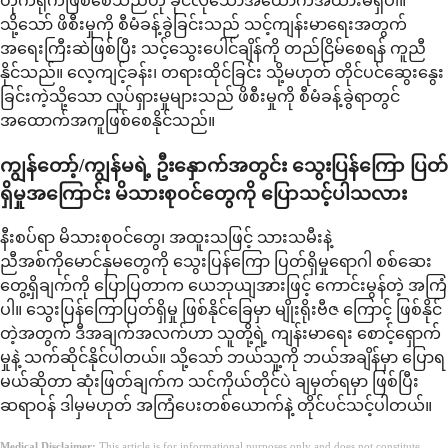
တိုက်ရိုက်ဖြစ်စေသည်ဟု ခိုင်လုံသောအထောက်အထားမရှိပါ။
သို့သော် ဖိစီးမှုကို စီမံခန့်ခွဲခြင်းသည် သင့်ကျန်းမာရေးအတွက်
အရေးကြီးဆဲဖြစ်ပြီး သင့်သွေးပေါင်ချိန်ကို တည်ငြိမ်စေရန် ကူညီ
နိုင်သည်။ လေ့ကျင့်ခန်း၊ တရားထိုင်ခြင်း သို့မဟုတ် တိုင်ပင်ဆွေးနွေး
ခြင်းကဲ့သို့သော လှုပ်ရှားမှုများသည် ဖိစီးမှုကို စီမံခန့်ခွဲရာတွင်
အထောက်အကူဖြစ်စေနိုင်သည်။
ကျွန်တော့်/ကျွန်မရဲ့ ဦးနှောက်အတွင်း သွေးပြန်ကြော ပြတ်
ရှိမှုအကြောင်း မိသားစုဝင်တွေကို ပြောသင့်ပါသလား
နီးစပ်ရာ မိသားစုဝင်တွေ၊ အထူးသဖြင့် သားသမီးနဲ့
ညီအစ်ကိုမောင်နှမတွေကို သွေးပြန်ကြော ပြတ်ရှိမှုရောဂါ စစ်ဆေး
တွေ့ရှိချက်ကို ပြောပြတာက ယေဘုယျအားဖြင့် ကောင်းမွန်တဲ့ အကြံ
ပါ။ သွေးပြန်ကြောပြတ်ရှိမှု ဖြစ်နိုင်ခြေမှာ မျိုးရိုးဗီဇ ကြောင့် ဖြစ်နိုင်
တဲ့အတွက် ဒီအချက်အလက်ဟာ သူတို့ရဲ့ ကျန်းမာရေး စောင့်ရှောက်
မှုနဲ့ သက်ဆိုင်နိုင်ပါတယ်။ သို့သော် ဘယ်သူ့ကို ဘယ်အချိန်မှာ ပြောရ
မယ်ဆိုတာ ဆုံးဖြတ်ချက်က သင်ကိုယ်တိုင်ပဲ ချမှတ်ရမှာ ဖြစ်ပြီး
ဆရာဝန် ဒါမှမဟုတ် အကြံပေးတစ်ယောက်နဲ့ တိုင်ပင်သင့်ပါတယ်။
Medical Disclaimer:
This article is for informational purposes only and does not constitute