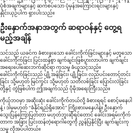
ပုံစံအချက်များနှင့် ဆက်စပ်သော ပုံမှန်အကြောင်းရင်းများနှင့်
နှိုင်းယှဉ်ပါက ရှားပါးသည်။
ဦးနှောက်အနာအတွက် ဆရာဝန်နှင့် တွေ့ရ
မည့်အချိန်
သင်သည် ယခင်က ခံစားဖူးသော ခေါင်းကိုက်ခြင်းများနှင့် မတူသော
ခေါင်းကိုက်ခြင်း ပြင်းထန်စွာ ချက်ချင်းဖြစ်ပွားလာပါက ချက်ချင်း
အရေးပေါ်ဆေးဘက်ဆိုင်ရာ ကုသမှု ခံယူသင့်သည်။
ခေါင်းကိုက်ခြင်းသည် ပျို့အန်ခြင်း၊ ပျို့ခြင်း၊ လည်ပင်းတောင့်တင်း
ခြင်း သို့မဟုတ် မြင်ကွင်း သို့မဟုတ် သတိလစ်ခြင်း ပြောင်းလဲခြင်း
တို့နှင့် တွဲဖြစ်ပါက ဤအချက်သည် ပိုမိုအရေးကြီးသည်။
ကိုယ့်ဘဝမှာ အဆိုးဆုံး ခေါင်းကိုက်တယ်လို့ ခံစားရရင် စောင့်မနေပါ
နဲ့ ၊ ဒါမှမဟုတ် “ခံနိုင်ရည်ရှိအောင်” ကြိုးစားမနေပါနဲ့။ ဦးနှောက်
သွေးပြန်ကြောပြတ်တာ မဟုတ်ဘူးဆိုရင်တောင် ခေါင်းအရမ်းကိုက်
တာက အခြား ပြင်းထန်တဲ့ရောဂါတွေကို ညွှန်ပြနိုင်ပြီး ချက်ချင်းကု
သမှု လိုအပ်ပါတယ်။