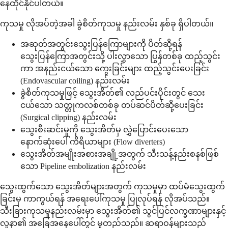
နေထိုင်နိုင်ပါတယ်။
ကုသမှု လိုအပ်တဲ့အခါ ခွဲစိတ်ကုသမှု နည်းလမ်း နှစ်ခု ရှိပါတယ်။
အဆုတ်အတွင်းသွေးပြန်ကြောများကို ပိတ်ဆို့ရန်
သွေးပြန်ကြောအတွင်းသို့ ပါးလွှာသော ပြွန်တစ်ခု ထည့်သွင်း
ကာ အနည်းငယ်သော ကွေးခြင်းများ ထည့်သွင်းပေးခြင်း
(Endovascular coiling) နည်းလမ်း
ခွဲစိတ်ကုသမှုဖြင့် သွေးအိတ်၏ လည်ပင်းပိုင်းတွင် သေး
ငယ်သော သတ္တုကလစ်တစ်ခု တပ်ဆင်ပိတ်ဆို့ပေးခြင်း
(Surgical clipping) နည်းလမ်း
သွေးစီးဆင်းမှုကို သွေးအိတ်မှ လွှဲပြောင်းပေးသော
နောက်ဆုံးပေါ် ကိရိယာများ (Flow diverters)
သွေးအိတ်အမျိုးအစားအချို့အတွက် သီးသန့်နည်းစနစ်ဖြစ်
သော Pipeline embolization နည်းလမ်း
သွေးထွက်သော သွေးအိတ်များအတွက် ကုသမှုမှာ ထပ်မံသွေးထွက်
ခြင်းမှ ကာကွယ်ရန် အရေးပေါ်ကုသမှု ပြုလုပ်ရန် လိုအပ်သည်။
သီးခြားကုသမှုနည်းလမ်းမှာ သွေးအိတ်၏ သွင်ပြင်လက္ခဏာများနှင့်
လူနာ၏ အခြေအနေပေါ်တွင် မူတည်သည်။ ဆရာဝန်များသည်