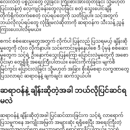
လေးလံတဲ့ ပစ္စည်းတွေ လွှဲခြင်း၊ ကြိုးစားအားထုတ်ခြင်း သို့မဟုတ်
ပြင်းထန်တဲ့ လေ့ကျင့်ခန်းတွေလုပ်ခြင်း စတဲ့ သွေးပေါင်ချိန်
တိုက်ရိုက်တက်စေတဲ့ လုပ်ရပ်တွေကို သတိပြုပါ။ သင့်အတွက်
ဘယ်လိုလုပ်ရပ်တွေ လုံခြုံမလဲဆိုတာကို ဆရာဝန်က သီးသန့် ညွှန်
ကြားပေးပါလိမ့်မယ်။
စကင် စစ်ဆေးမှုတွေအတွက် လိုက်ပါ ပြန်လည် ပြသရမယ့် ချိန်းဆို
မှုတွေကို လုံးဝ လိုက်နာပါ။ သင်ကောင်းမွန်နေပါစေ ဒီ ပုံမှန် စစ်ဆေး
မှုတွေက သင့်ရဲ့ ဦးနှောက်သွေးပြန်ကြော ပြောင်းလဲမှုတွေကို အစော
ပိုင်းမှာ တွေ့ရှိဖို့ အရေးကြီးပါတယ်။ ခေါင်းကိုက်ခြင်း၊ မျက်စိ
မြင်ကွင်း ပြောင်းလဲခြင်း သို့မဟုတ် အခြား စိုးရိမ်စရာ လက္ခဏာတွေ
ပြသလာရင် ဆရာဝန်နဲ့ ချက်ချင်း ဆက်သွယ်ပါ။
ဆရာဝန်နဲ့ ချိန်းဆိုတဲ့အခါ ဘယ်လိုပြင်ဆင်ရ
မလဲ
ဆရာဝန်နဲ့ ချိန်းဆိုတဲ့အခါ ပြင်ဆင်ထားခြင်းက သင့်ရဲ့ လာရောက်
ပြသမှုကနေ အကျိုးအမြတ် အများဆုံး ရရှိစေပြီး အရေးကြီးတဲ့
အချက်အလက်တွေ မေ့သွားမှာကို ရှောင်ရှားနိုင်ပါတယ်။ သင့်ရဲ့