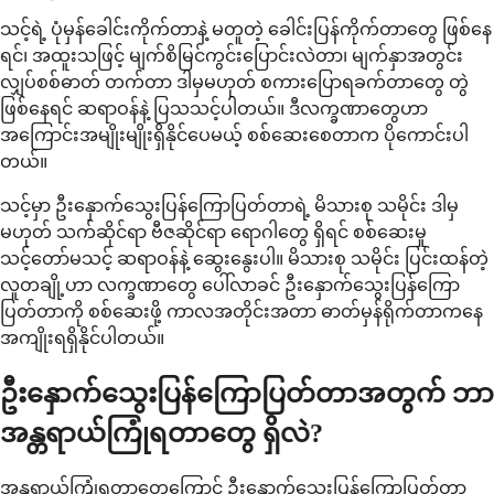
သင့်ရဲ့ ပုံမှန်ခေါင်းကိုက်တာနဲ့ မတူတဲ့ ခေါင်းပြန်ကိုက်တာတွေ ဖြစ်နေ
ရင်၊ အထူးသဖြင့် မျက်စိမြင်ကွင်းပြောင်းလဲတာ၊ မျက်နှာအတွင်း
လျှပ်စစ်ဓာတ် တက်တာ ဒါမှမဟုတ် စကားပြောရခက်တာတွေ တွဲ
ဖြစ်နေရင် ဆရာဝန်နဲ့ ပြသသင့်ပါတယ်။ ဒီလက္ခဏာတွေဟာ
အကြောင်းအမျိုးမျိုးရှိနိုင်ပေမယ့် စစ်ဆေးစေတာက ပိုကောင်းပါ
တယ်။
သင့်မှာ ဦးနှောက်သွေးပြန်ကြောပြတ်တာရဲ့ မိသားစု သမိုင်း ဒါမှ
မဟုတ် သက်ဆိုင်ရာ ဗီဇဆိုင်ရာ ရောဂါတွေ ရှိရင် စစ်ဆေးမှု
သင့်တော်မသင့် ဆရာဝန်နဲ့ ဆွေးနွေးပါ။ မိသားစု သမိုင်း ပြင်းထန်တဲ့
လူတချို့ဟာ လက္ခဏာတွေ ပေါ်လာခင် ဦးနှောက်သွေးပြန်ကြော
ပြတ်တာကို စစ်ဆေးဖို့ ကာလအတိုင်းအတာ ဓာတ်မှန်ရိုက်တာကနေ
အကျိုးရရှိနိုင်ပါတယ်။
ဦးနှောက်သွေးပြန်ကြောပြတ်တာအတွက် ဘာ
အန္တရာယ်ကြုံရတာတွေ ရှိလဲ?
အန္တရာယ်ကြုံရတာတွေကြောင့် ဦးနှောက်သွေးပြန်ကြောပြတ်တာ