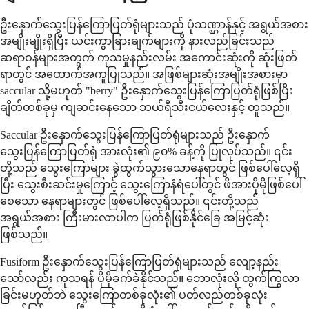
ဦးနှောက်သွေးပြန်ကြောပြတ်ရုံများသည် ပုံသဏ္ဌာန်နှင့် အရွယ်အစား
အမျိုးမျိုးရှိပြီး ယင်းကွာခြားချက်များကို နားလည်ခြင်းသည်
ဆရာဝန်များအတွက် ကုသမှုနည်းလမ်း အကောင်းဆုံးကို ဆုံးဖြတ်
ရာတွင် အထောက်အကူပြုသည်။ အဖြစ်များဆုံးအမျိုးအစားမှာ
saccular သို့မဟုတ် "berry" ဦးနှောက်သွေးပြန်ကြောပြတ်ရုံဖြစ်ပြီး
ချိတ်တစ်ခုမှ ကျဆင်းနေသော ဘယ်ရီသီးငယ်လေးနှင့် တူသည်။
Saccular ဦးနှောက်သွေးပြန်ကြောပြတ်ရုံများသည် ဦးနှောက်
သွေးပြန်ကြောပြတ်ရုံ အားလုံး၏ ၉၀% ခန့်ကို ပြုလုပ်သည်။ ၎င်း
တို့သည် သွေးကြောများ ခွဲထွက်သွားသောနေရာတွင် ဖြစ်ပေါ်လေ့ရှိ
ပြီး သွေးစီးဆင်းမှုကြောင့် သွေးကြောနံရံပေါ်တွင် ဖိအားပိုမိုဖြစ်ပေါ်
စေသော နေရာများတွင် ဖြစ်ပေါ်လေ့ရှိသည်။ ၎င်းတို့သည်
အရွယ်အစား ကြီးမားလာပါက ပြတ်ရုံဖြစ်နိုင်ခြေ အမြင့်ဆုံး
ဖြစ်သည်။
Fusiform ဦးနှောက်သွေးပြန်ကြောပြတ်ရုံများသည် လျော့နည်း
သော်လည်း ကုသရန် ပိုမိုခက်ခဲနိုင်သည်။ ဘောလုံးလို ထွက်ကြွလာ
ခြင်းမဟုတ်ဘဲ သွေးကြောတစ်ခုလုံး၏ ပတ်လည်တစ်ခုလုံး