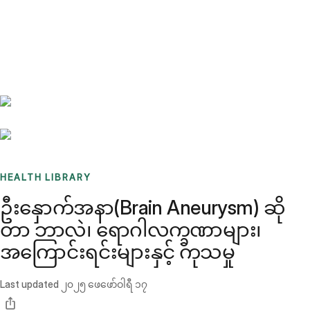
Benchmarks
Stories
FAQ
Sign up / Log in
HEALTH LIBRARY
ဦးနှောက်အနာ(Brain Aneurysm) ဆို
တာ ဘာလဲ၊ ရောဂါလက္ခဏာများ၊
အကြောင်းရင်းများနှင့် ကုသမှု
Last updated
၂၀၂၅ ဖေဖော်ဝါရီ ၁၇