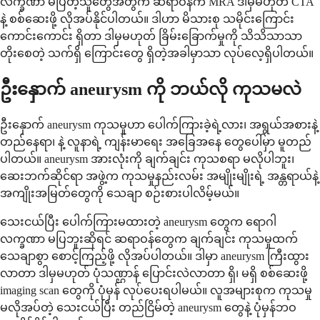
လက္ခဏာ မပြတဲ့သူတွေအတွက် ဆရာဝန်က MRA ဒါမှမဟုတ် CTA
နဲ့ စစ်ဆေးဖို့ လိုအပ်နိုင်ပါတယ်။ ဒါဟာ မိသားစု သမိုင်းကြောင်း
ကောင်းကောင်း ရှိတာ ဒါမှမဟုတ် ခြိမ်းခြောက်မှုကို သိသိသာသာ
တိုးစေတဲ့ သက်ရှိ ကြောင်းတွေ ရှိတဲ့အခါမှာသာ လုပ်လေ့ရှိပါတယ်။
ဦးနှောက် aneurysm ကို ဘယ်လို ကုသမလဲ
ဦးနှောက် aneurysm ကုသမှုဟာ ပေါက်ကြားခဲ့ရဲ့လား၊ အရွယ်အစားနဲ့
တည်နေရာ၊ နဲ့ လူနာရဲ့ ကျန်းမာရေး အခြေအနေ တွေပေါ်မှာ မူတည်
ပါတယ်။ aneurysm အားလုံးကို ချက်ချင်း ကုသစရာ မလိုပါဘူး၊
ဆေးဘက်ဆိုင်ရာ အဖွဲ့က ကုသမှုနည်းလမ်း အမျိုးမျိုးရဲ့ အန္တရာယ်နဲ့
အကျိုးအမြတ်တွေကို သေချာ စဉ်းစားပါလိမ့်မယ်။
သေးငယ်ပြီး ပေါက်ကြားမထားတဲ့ aneurysm တွေက ရောဂါ
လက္ခဏာ မပြဘူးဆိုရင် ဆရာဝန်တွေက ချက်ချင်း ကုသမှုထက်
သေချာစွာ စောင့်ကြည့်ဖို့ လိုအပ်ပါတယ်။ ဒါမှာ aneurysm ကြီးထွား
လာတာ ဒါမှမဟုတ် ပုံသဏ္ဌာန် ပြောင်းလဲလာတာ ရှိ၊ မရှိ စစ်ဆေးဖို့
imaging scan တွေကို ပုံမှန် လုပ်ပေးရပါမယ်။ လူအများစုက ကုသမှု
မလိုအပ်တဲ့ သေးငယ်ပြီး တည်ငြိမ်တဲ့ aneurysm တွေနဲ့ ပုံမှန်ဘဝ