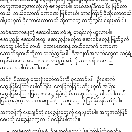
လက္ခဏာတွေအားလုံးကို ရေးမှတ်ပါ။ ဘယ်အချိန်ကစပြီး ဖြစ်လာ
တယ်၊ ဘယ်လောက် ခဏခဏ ဖြစ်တယ်၊ ဘာကြောင့် ပိုဆိုးလာတယ်
ဒါမှမဟုတ် ပိုကောင်းလာတယ် ဆိုတာတွေ ထည့်သွင်း ရေးမှတ်ပါ။
သင်သောက်နေတဲ့ ဆေးဝါးအားလုံးရဲ့ စာရင်းကို ယူလာပါ။
ဆေးညွှန်း ဆေးဝါးတွေ၊ ဆေးညွှန်းမလိုတဲ့ ဆေးဝါးတွေနဲ့ ဖြည့်စွက်
စာတွေ ပါဝင်ပါတယ်။ ဆေးပမာဏနဲ့ ဘယ်လောက် ခဏခဏ
သောက်ရတယ်ဆိုတာ ထည့်သွင်းပါ။ ဒီအချက်အလက်တွေက သင့်ရဲ့
ကျန်းမာရေး အခြေအနေ အပြည့်အစုံကို ဆရာဝန် နားလည်
သဘောပေါက်စေပါတယ်။
သင့်ရဲ့ မိသားစု ဆေးရုံးမှတ်တမ်းကို စုဆောင်းပါ။ ဦးနှောက်
သွေးပြန်ကြော ပေါက်ခြင်း၊ လေဖြတ်ခြင်း သို့မဟုတ် အခြား
သွေးပြန်ကြော ပြဿနာတွေ ရှိခဲ့တဲ့ မိသားစုဝင်တွေ ပါဝင်ပါတယ်။
ဖြစ်ပွားခဲ့တဲ့ အသက်အရွယ်နဲ့ ကုသမှုတွေကို ဖြစ်နိုင်ရင် သိရှိပါ။
ဆရာဝန်ကို မေးချင်တဲ့ မေးခွန်းတွေကို ရေးမှတ်ပါ။ အကူအညီဖြစ်
စေမယ့် မေးခွန်းတွေက ပါဝင်နိုင်ပါတယ်။
ကျွန်တော့်/ကျွန်မရဲ့ ဦးနှောက်သွေးပြန်ကြောပြတ်ရှရှည်မှု