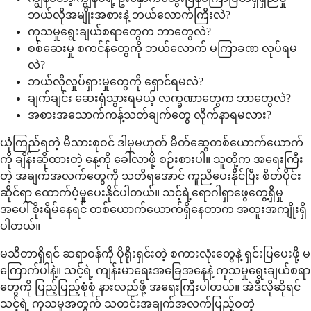
ဘယ်လိုအမျိုးအစားနဲ့ ဘယ်လောက်ကြီးလဲ?
ကုသမှုရွေးချယ်စရာတွေက ဘာတွေလဲ?
စစ်ဆေးမှု စကင်န်တွေကို ဘယ်လောက် မကြာခဏ လုပ်ရမ
လဲ?
ဘယ်လိုလှုပ်ရှားမှုတွေကို ရှောင်ရမလဲ?
ချက်ချင်း ဆေးရုံသွားရမယ့် လက္ခဏာတွေက ဘာတွေလဲ?
အစားအသောက်ကန့်သတ်ချက်တွေ လိုက်နာရမလား?
ယုံကြည်ရတဲ့ မိသားစုဝင် ဒါမှမဟုတ် မိတ်ဆွေတစ်ယောက်ယောက်
ကို ချိန်းဆိုထားတဲ့ နေ့ကို ခေါ်လာဖို့ စဉ်းစားပါ။ သူတို့က အရေးကြီး
တဲ့ အချက်အလက်တွေကို သတိရအောင် ကူညီပေးနိုင်ပြီး စိတ်ပိုင်း
ဆိုင်ရာ ထောက်ပံ့မှုပေးနိုင်ပါတယ်။ သင့်ရဲ့ရောဂါရှာဖွေတွေ့ရှိမှု
အပေါ် စိုးရိမ်နေရင် တစ်ယောက်ယောက်ရှိနေတာက အထူးအကျိုးရှိ
ပါတယ်။
မသိတာရှိရင် ဆရာဝန်ကို ပိုရိုးရှင်းတဲ့ စကားလုံးတွေနဲ့ ရှင်းပြပေးဖို့ မ
ကြောက်ပါနဲ့။ သင့်ရဲ့ ကျန်းမာရေးအခြေအနေနဲ့ ကုသမှုရွေးချယ်စရာ
တွေကို ပြည့်ပြည့်စုံစုံ နားလည်ဖို့ အရေးကြီးပါတယ်။ အဲဒီလိုဆိုရင်
သင့်ရဲ့ ကုသမှုအတွက် သတင်းအချက်အလက်ပြည့်ဝတဲ့