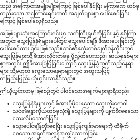
သည် အကြောင်းအမျိုးမျိုးကြောင့် ဖြစ်ပေါ်နိုင်ပြီး မကြာခဏ တစ်ခု
တည်းသော အကြောင်းရင်းထက် အချက်များစွာ ပေါင်းစပ်ခြင်း
ကြောင့် ဖြစ်ပေါ်လေ့ရှိသည်။
အဖြစ်များဆုံးအကြောင်းရင်းမှာ သက်ကြီးရွယ်အိုခြင်း နှင့် နှစ်ကြာ
အတွင်း သွေးပြွန်နံရံများပေါ်တွင် သွေးပေါင်ချိန် ဖိအားပေးခြင်းတို့
ပေါင်းစပ်ထားခြင်း ဖြစ်သည်။ သင်၏နှလုံးတစ်ချက်ခုန်တိုင်းတွင်
သွေးပြွန်များသို့ ဖိအားလှိုင်းတစ်ခု ပို့လွှတ်ပေးသည်။ ဆယ်စုနှစ်များ
စွာအတွင်း ဤဖိအားမြဲမြံခြင်းကြောင့် သွေးပြွန်ခွဲထွက်သည့်နေရာ
များ သို့မဟုတ် ကွေးသောနေရာများတွင် အထူးသဖြင့်
တဖြည်းဖြည်း ယိုယွင်းလာနိုင်သည်။
ဤယိုယွင်းလာမှု ဖြစ်စဉ်တွင် ပါဝင်သောအချက်များစွာရှိသည်။
သွေးပြွန်နံရံများတွင် ဖိအားပိုမိုပေးသော သွေးတိုးရောဂါ
သင်၏ခန္ဓာကိုယ်တစ်ခုလုံးရှိ သွေးပြွန်များကို ပျက်စီးစေသော
ဆေးလိပ်သောက်ခြင်း
သွေးပေါင်ချိန်တိုးစေပြီး သွေးပြွန်ကျန်းမာရေးကို ထိခိုက်
စေသော အရက်အလွန်အကျွံသောက်ခြင်း