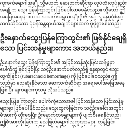
ကူးစက်ရောဂါအချို့ သို့မဟုတ် ဆေးဘက်ဆိုင်ရာ လုပ်ထုံးလုပ်နည်း
အချို့က သွေးပြန်ကြောတွင်း ဖြစ်ပေါ်လာစေနိုင်သည်။ သို့သော် ဤ
အခြေအနေများသည် အသက်အရွယ်၊ မျိုးရိုးဗီဇနှင့် လူနေမှုပုံစံနှင့်
သက်ဆိုင်သော ပုံမှန်အန္တရာယ်အချက်များထက် ပိုမိုရှားပါးသည်။
ဦးနှောက်သွေးပြန်ကြောတွင်း၏ ဖြစ်နိုင်ချေရှိ
သော ပြင်းထန်မှုများကား အဘယ်နည်း။
ဦးနှောက်သွေးပြန်ကြောတွင်း၏ အပြင်းထန်ဆုံးပြင်းထန်မှုမှာ
ပေါက်ကွဲခြင်းဖြစ်ပြီး သင့်ဦးနှောက်ပတ်လည်ရှိ နေရာတွင် သွေး
ထွက်ခြင်း (subarachnoid hemorrhage) ကို ဖြစ်ပေါ်စေသည်။ ဤ
သည်မှာ သေဆုံးနိုင်သော ဆေးဘက်ဆိုင်ရာ အရေးပေါ်အခြေအနေ
ဖြစ်ပြီး ချက်ချင်းကုသမှု လိုအပ်သည်။
သွေးပြန်ကြောတွင်း ပေါက်ကွဲသောအခါ ပြင်းထန်သော ပြင်းထန်မှု
များစွာ ဖြစ်ပေါ်နိုင်သည်။ သွေးထွက်ခြင်းက သင့်ဦးခေါင်းအတွင်း
ဖိအားကို တိုးစေပြီး ဦးနှောက်တစ်ရှူးများကို ပျက်စီးစေနိုင်သည်။
ဤဖိအားတိုးခြင်းက လေဖြတ်ရောဂါလက္ခဏာများ၊ တွန့်ခြင်း