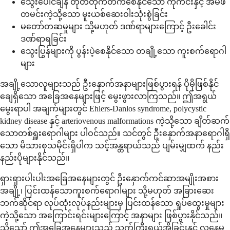
သွေးပေါင်ချိန် တုတ်တိုက်တက်စေနိုင်သော ကိုကင်းနှင့် အမ်ဖီ
တမင်းကဲ့သို့သော မူးယစ်ဆေးဝါးသုံးစွဲခြင်း
မတော်တဆမှုများ သို့မဟုတ် ဒဏ်ရာများကြောင့် ဦးခေါင်း
ဒဏ်ရာရခြင်း
သွေးပြွန်များကို ပွန်းပဲ့စေနိုင်သော တချို့သော ကူးစက်ရောဂါ
များ
အချို့သောလူများသည် ဦးနှောက်အနာများဖြစ်ပွားရန် ပိုမိုဖြစ်နိုင်
ချေရှိသော အခြေအနေများဖြင့် မွေးဖွားလာကြသည်။ ဤအရွယ်
မွေးရာပါ အချက်များတွင် Ehlers-Danlos syndrome, polycystic
kidney disease နှင့် arteriovenous malformations ကဲ့သို့သော ချိတ်ဆက်
သောတစ်ရှူးရောဂါများ ပါဝင်သည်။ သင်တွင် ဦးနှောက်အနာရောဂါရှိ
သော မိသားစုသမိုင်းရှိပါက သင့်အန္တရာယ်သည် ပျမ်းမျှထက် နည်း
နည်းပိုများနိုင်သည်။
ရှားရှားပါးပါးအခြေအနေများတွင် ဦးနှောက်ကင်ဆာအမျိုးအစား
အချို့၊ ပြင်းထန်သောကူးစက်ရောဂါများ သို့မဟုတ် အခြားဆေး
ဘက်ဆိုင်ရာ လုပ်ထုံးလုပ်နည်းများမှ ပြင်းထန်သော ရှုပ်ထွေးမှုများ
ကဲ့သို့သော အကြောင်းရင်းများကြောင့် အနာများ ဖြစ်ပွားနိုင်သည်။
သို့သော် ဤအခြေအနေများသည် သက်ကြီးရွယ်အိုခြင်းနှင့် လူနေမှု