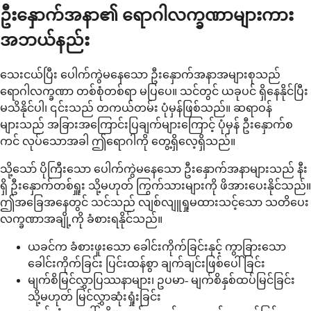
ဦးနှောက်အနာ၏ ရောဂါလက္ခဏာများကား
အဘယ်နည်း
သေးငယ်ပြီး ပေါက်ကွဲမနေသော ဦးနှောက်အနာအများစုသည်
ရောဂါလက္ခဏာ တစ်စုံတစ်ရာ မပြပေ။ သင်တွင် ယခုပင် ရှိနေနိုင်ပြီး
မသိနိုင်ပါ၊ ၎င်းသည် တကယ်တမ်း ပုံမှန်ဖြစ်သည်။ ဆရာဝန်
များသည် အခြားအကြောင်းပြချက်များကြောင့် ပုံမှန် ဦးနှောက်စ
ကင် လုပ်သောအခါ ဤရောဂါကို တွေ့ရှိလေ့ရှိသည်။
သို့သော် ပိုကြီးသော ပေါက်ကွဲမနေသော ဦးနှောက်အနာများသည် နီး
ရှိ ဦးနှောက်တစ်ရှူး သို့မဟုတ် ကြွက်သားများကို ဖိအားပေးနိုင်သည်။
ဤအခြေအနေတွင် သင်သည် လျစ်လျူရှုမထားသင့်သော သတိပေး
လက္ခဏာအချို့ကို ခံစားရနိုင်သည်။
ယခင်က ခံစားဖူးသော ခေါင်းကိုက်ခြင်းနှင့် ကွာခြားသော
ခေါင်းကိုက်ခြင်း ပြင်းထန်စွာ ချက်ချင်းဖြစ်ပေါ်ခြင်း
မျက်စိမြင်လွှာပြဿနာများ၊ ဥပမာ- မျက်စိနှစ်ထပ်မြင်ခြင်း
သို့မဟုတ် မြင်လွှာဆုံးရှုံးခြင်း