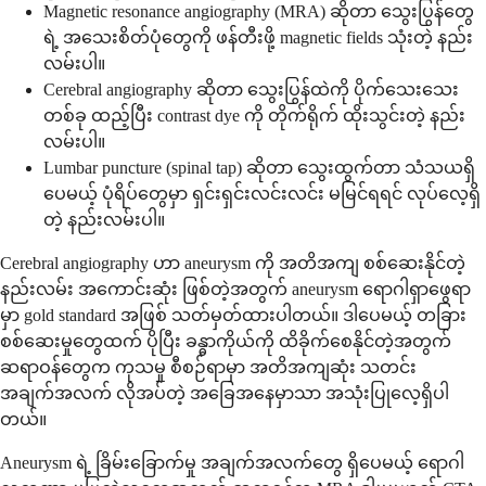
Magnetic resonance angiography (MRA) ဆိုတာ သွေးပြွန်တွေ
ရဲ့ အသေးစိတ်ပုံတွေကို ဖန်တီးဖို့ magnetic fields သုံးတဲ့ နည်း
လမ်းပါ။
Cerebral angiography ဆိုတာ သွေးပြွန်ထဲကို ပိုက်သေးသေး
တစ်ခု ထည့်ပြီး contrast dye ကို တိုက်ရိုက် ထိုးသွင်းတဲ့ နည်း
လမ်းပါ။
Lumbar puncture (spinal tap) ဆိုတာ သွေးထွက်တာ သံသယရှိ
ပေမယ့် ပုံရိပ်တွေမှာ ရှင်းရှင်းလင်းလင်း မမြင်ရရင် လုပ်လေ့ရှိ
တဲ့ နည်းလမ်းပါ။
Cerebral angiography ဟာ aneurysm ကို အတိအကျ စစ်ဆေးနိုင်တဲ့
နည်းလမ်း အကောင်းဆုံး ဖြစ်တဲ့အတွက် aneurysm ရောဂါရှာဖွေရာ
မှာ gold standard အဖြစ် သတ်မှတ်ထားပါတယ်။ ဒါပေမယ့် တခြား
စစ်ဆေးမှုတွေထက် ပိုပြီး ခန္ဓာကိုယ်ကို ထိခိုက်စေနိုင်တဲ့အတွက်
ဆရာဝန်တွေက ကုသမှု စီစဉ်ရာမှာ အတိအကျဆုံး သတင်း
အချက်အလက် လိုအပ်တဲ့ အခြေအနေမှာသာ အသုံးပြုလေ့ရှိပါ
တယ်။
Aneurysm ရဲ့ ခြိမ်းခြောက်မှု အချက်အလက်တွေ ရှိပေမယ့် ရောဂါ