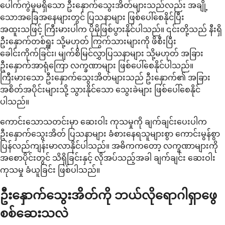
ပေါက်ကွဲမှုမရှိသော ဦးနှောက်သွေးအိတ်များသည်လည်း အချို့
သောအခြေအနေများတွင် ပြသနာများ ဖြစ်ပေါ်စေနိုင်ပြီး
အထူးသဖြင့် ကြီးမားပါက ပိုမိုဖြစ်ပွားနိုင်ပါသည်။ ၎င်းတို့သည် နီးရှိ
ဦးနှောက်တစ်ရှူး သို့မဟုတ် ကြွက်သားများကို ဖိစီးပြီး
ခေါင်းကိုက်ခြင်း၊ မျက်စိမြင်လွှာပြသနာများ သို့မဟုတ် အခြား
ဦးနှောက်အာရုံကြော လက္ခဏာများ ဖြစ်ပေါ်စေနိုင်ပါသည်။
ကြီးမားသော ဦးနှောက်သွေးအိတ်များသည် ဦးနှောက်၏ အခြား
အစိတ်အပိုင်းများသို့ သွားနိုင်သော သွေးခဲများ ဖြစ်ပေါ်စေနိုင်
ပါသည်။
ကောင်းသောသတင်းမှာ ဆေးဝါး ကုသမှုကို ချက်ချင်းပေးပါက
ဦးနှောက်သွေးအိတ် ပြသနာများ ခံစားနေရသူများစွာ ကောင်းမွန်စွာ
ပြန်လည်ကျန်းမာလာနိုင်ပါသည်။ အဓိကကတော့ လက္ခဏာများကို
အစောပိုင်းတွင် သိရှိခြင်းနှင့် လိုအပ်သည့်အခါ ချက်ချင်း ဆေးဝါး
ကုသမှု ခံယူခြင်း ဖြစ်ပါသည်။
ဦးနှောက်သွေးအိတ်ကို ဘယ်လိုရောဂါရှာဖွေ
စစ်ဆေးသလဲ