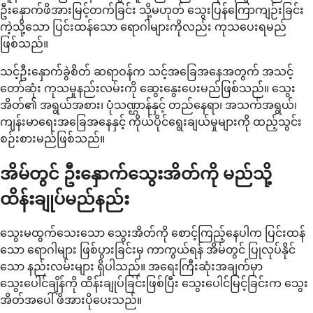
ဦးနှောက်ဖိအားမြင့်တက်ခြင်း သို့မဟုတ် သွေးပြန်ကြောကျဉ်းခြင်း
ကဲ့သို့သော ပြင်းထန်သော ရောဂါများကိုလည်း ကုသပေးရမည်
ဖြစ်သည်။
သင့်ဦးနှောက်ခွဲစိတ် ဆရာဝန်က သင့်အခြေအနေအတွက် အသင့်
တော်ဆုံး ကုသမှုနည်းလမ်းကို ဆွေးနွေးပေးမည်ဖြစ်သည်။ သွေး
အိတ်၏ အရွယ်အစား၊ ပုံသဏ္ဌာန်နှင့် တည်နေရာ၊ အသက်အရွယ်၊
ကျန်းမာရေးအခြေအနေနှင့် ကိုယ်ပိုင်ရွေးချယ်မှုများကို ထည့်သွင်း
စဉ်းစားမည်ဖြစ်သည်။
အိမ်တွင် ဦးနှောက်သွေးအိတ်ကို မည်သို့
ထိန်းချုပ်မည်နည်း
သွေးမထွက်သေးသော သွေးအိတ်ကို စောင့်ကြည့်နေပါက ပြင်းထန်
သော ရောဂါများ ဖြစ်ပွားခြင်းမှ ကာကွယ်ရန် အိမ်တွင် ပြုလုပ်နိုင်
သော နည်းလမ်းများ ရှိပါသည်။ အရေးကြီးဆုံးအချက်မှာ
သွေးပေါင်ချိန်ကို ထိန်းချုပ်ခြင်းဖြစ်ပြီး သွေးပေါင်မြင့်ခြင်းက သွေး
အိတ်အပေါ် ဖိအားပိုပေးသည်။