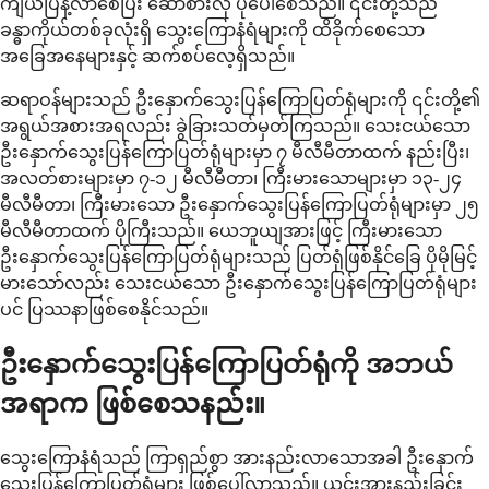
ကျယ်ပြန့်လာစေပြီး ဆော်စားလို ပုံပေါ်စေသည်။ ၎င်းတို့သည်
ခန္ဓာကိုယ်တစ်ခုလုံးရှိ သွေးကြောနံရံများကို ထိခိုက်စေသော
အခြေအနေများနှင့် ဆက်စပ်လေ့ရှိသည်။
ဆရာဝန်များသည် ဦးနှောက်သွေးပြန်ကြောပြတ်ရုံများကို ၎င်းတို့၏
အရွယ်အစားအရလည်း ခွဲခြားသတ်မှတ်ကြသည်။ သေးငယ်သော
ဦးနှောက်သွေးပြန်ကြောပြတ်ရုံများမှာ ၇ မီလီမီတာထက် နည်းပြီး၊
အလတ်စားများမှာ ၇-၁၂ မီလီမီတာ၊ ကြီးမားသောများမှာ ၁၃-၂၄
မီလီမီတာ၊ ကြီးမားသော ဦးနှောက်သွေးပြန်ကြောပြတ်ရုံများမှာ ၂၅
မီလီမီတာထက် ပိုကြီးသည်။ ယေဘူယျအားဖြင့် ကြီးမားသော
ဦးနှောက်သွေးပြန်ကြောပြတ်ရုံများသည် ပြတ်ရုံဖြစ်နိုင်ခြေ ပိုမိုမြင့်
မားသော်လည်း သေးငယ်သော ဦးနှောက်သွေးပြန်ကြောပြတ်ရုံများ
ပင် ပြဿနာဖြစ်စေနိုင်သည်။
ဦးနှောက်သွေးပြန်ကြောပြတ်ရုံကို အဘယ်
အရာက ဖြစ်စေသနည်း။
သွေးကြောနံရံသည် ကြာရှည်စွာ အားနည်းလာသောအခါ ဦးနှောက်
သွေးပြန်ကြောပြတ်ရုံများ ဖြစ်ပေါ်လာသည်။ ယင်းအားနည်းခြင်း