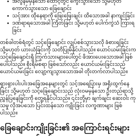
အလွန်မမှန်သော ထောင့်တွင် ကွေးသွားသော သို့မဟုတ်
ကောက်သွားသော ခြေချောင်း
သင့်အား ထိုနေရာကို ဖြေးဖြေးချင်း ထိသောအခါ နာကျင်ခြင်း
ဒဏ်ရာရသောအခါ ကြိတ်ခြင်း သို့မဟုတ် ပေါက်ကွဲသံ ကြားရ
ခြင်း
တစ်ခါတစ်ရံတွင် သင့်ခြေချောင်း လျှပ်စစ်သွားသလို ခံစားရခြင်း
သို့မဟုတ် ယားယံခြင်းကို သတိပြုမိနိုင်ပါသည်။ ယောင်ယမ်းခြင်းက
သင့်ခြေချောင်းရှိ ကြွက်သားများပေါ်တွင် ဖိအားပေးသောအခါ ဖြစ်
ပေါ်ပါသည်။ စိုးရိမ်စရာ ဖြစ်သော်လည်း ယောင်ယမ်းခြင်းသည်
ယောင်ယမ်းခြင်း လျော့ကျသွားသောအခါ တိုးတက်လာပါသည်။
ရှားရှားပါးပါးအခြေအနေများတွင် သင့်အရေပြားမှ အရိုးထွက်နေ
ခြင်း သို့မဟုတ် သင့်ခြေချောင်းသည် လုံးဝမမှန်သော ဦးတည်ရာသို့
ညွှန်ပြနေခြင်းကို တွေ့ရနိုင်ပါသည်။ ၎င်းတို့မှာ ချက်ချင်း ဆေးဝါး ကု
သမှု လိုအပ်သော ပြင်းထန်သော ကျိုးခြင်း လက္ခဏာများ ဖြစ်
ပါသည်။
ခြေချောင်းကျိုးခြင်း၏ အကြောင်းရင်းများ