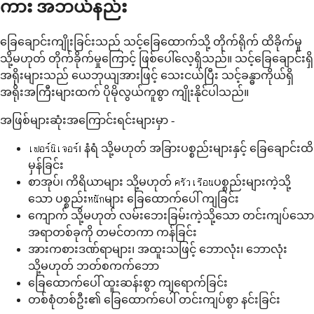
ကား အဘယ်နည်း
ခြေချောင်းကျိုးခြင်းသည် သင့်ခြေထောက်သို့ တိုက်ရိုက် ထိခိုက်မှု
သို့မဟုတ် တိုက်ခိုက်မှုကြောင့် ဖြစ်ပေါ်လေ့ရှိသည်။ သင့်ခြေချောင်းရှိ
အရိုးများသည် ယေဘုယျအားဖြင့် သေးငယ်ပြီး သင့်ခန္ဓာကိုယ်ရှိ
အရိုးအကြီးများထက် ပိုမိုလွယ်ကူစွာ ကျိုးနိုင်ပါသည်။
အဖြစ်များဆုံးအကြောင်းရင်းများမှာ -
เฟอร์นิเจอร์၊ နံရံ သို့မဟုတ် အခြားပစ္စည်းများနှင့် ခြေချောင်းထိ
မှန်ခြင်း
စာအုပ်၊ ကိရိယာများ သို့မဟုတ် ครัวเรือนပစ္စည်းများကဲ့သို့
သော ပစ္စည်းหนักများ ခြေထောက်ပေါ် ကျခြင်း
ကျောက် သို့မဟုတ် လမ်းဘေးခြမ်းကဲ့သို့သော တင်းကျပ်သော
အရာတစ်ခုကို တမင်တကာ ကန်ခြင်း
အားကစားဒဏ်ရာများ၊ အထူးသဖြင့် ဘောလုံး၊ ဘောလုံး
သို့မဟုတ် ဘတ်စကက်ဘော
ခြေထောက်ပေါ် ထူးဆန်းစွာ ကျရောက်ခြင်း
တစ်စုံတစ်ဦး၏ ခြေထောက်ပေါ် တင်းကျပ်စွာ နင်းခြင်း