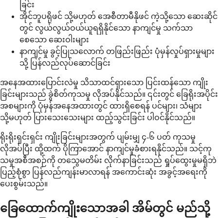
ခြင်း
အိုင်ဘူပရိုဖင် သို့မဟုတ် အေစီတာမီနိုဖင် ကဲ့သို့သော ဆေးဆိုင်
တွင် လွယ်လွယ်ဝယ်ယူရရှိနိုင်သော နာကျင်မှု သက်သာ
စေသော ဆေးဝါးများ
နာကျင်မှု ခွင့်ပြုသလောက် တဖြည်းဖြည်း ပုံမှန်လှုပ်ရှားမှုများ
သို့ ပြန်လည်လုပ်ဆောင်ခြင်း
အနေအထားပြောင်းလဲမှု သိသာထင်ရှားသော ပြင်းထန်သော ကျိုး
ခြင်းများသည် ခွဲစိတ်ကုသမှု လိုအပ်နိုင်သည်။ ၎င်းတွင် ခြေရိုးအပိုင်း
အစများကို ပုံမှန်အနေအထားတွင် ထားရှိစေရန် ပင်များ၊ သံများ
သို့မဟုတ် ပြားသေးသေးများ ထည့်သွင်းခြင်း ပါဝင်နိုင်သည်။
ရိုးရိုးရှင်းရှင်း ကျိုးခြင်းများအတွက် ပျမ်းမျှ ၄-၆ ပတ် ကုသမှု
လိုအပ်ပြီး ထို့ထက် ပိုကြာအောင် နာကျင်မှုခံစားရနိုင်သည်။ သင့်ကု
သမှုအစီအစဉ်ကို တသွေမတိမ်း လိုက်နာခြင်းသည် ရှုပ်ထွေးမှုမရှိဘဲ
ပြည့်စုံစွာ ပြန်လည်ကျန်းမာလာရန် အကောင်းဆုံး အခွင့်အရေးကို
ပေးစွမ်းသည်။
ခြေထောက်ကျိုးသောအခါ အိမ်တွင် မည်သို့