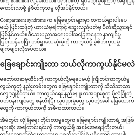
ဒါကို nonunion လို့ခေါ်တယ်။ ဒီရှားပါးတဲ့ ရှုပ်ထွေးမှုကြောင့် အရိုးပြန်
ကောင်းလာဖို့ ခွဲစိတ်ကုသမှု လိုအပ်နိုင်တယ်။
Compartment syndrome က ခြေချောင်းများမှာ တကယ်ရှားပါးပေ
မယ့် ပြင်းထန်တဲ့ ယားယံမှုကြောင့် သွေးလည်ပတ်မှု ပိတ်ဆို့သွားရင်
ဖြစ်နိုင်တယ်။ ဒီဆေးပညာအရေးပေါ်အခြေအနေက နာကျင်မှု
ပြင်းထန်စေပြီး တစ်ရှူးသေဆုံးမှုကို ကာကွယ်ဖို့ ခွဲစိတ်ကုသမှု
ချက်ချင်းလိုအပ်တယ်။
ခြေချောင်းကျိုးတာ ဘယ်လိုကာကွယ်နိုင်မလဲ
မတော်တဆမှုတိုင်းကို ကာကွယ်လို့မရပေမယ့် ကြိုတင်ကာကွယ်မှု
လွယ်ကူတဲ့ နည်းလမ်းတွေက ခြေချောင်းကျိုးတာကို သိသိသာသာ
လျှော့ချနိုင်တယ်။ ကာကွယ်ရေး နည်းဗျူဟာအများစုက ပိုလုံခြုံတဲ့
ပတ်ဝန်းကျင်တွေ ဖန်တီးပြီး လှုပ်ရှားမှုတွေ လုပ်တဲ့အခါ ခြေထောက်
တွေကို ကာကွယ်တာကို အဓိကထားတယ်။
အိမ်တွင်း လုံခြုံရေး တိုင်းတာမှုတွေက ခြေချောင်းကျိုးတာရဲ့ အဖြစ်
များဆုံး အကြောင်းရင်းကို ကာကွယ်ဖို့ အရမ်းအရေးကြီးတယ်။
လမ်းလျှောက်တဲ့နေရာတွေမှာ ပစ္စည်းပေါင်းစုံ မရှိအောင် ထားပါ၊