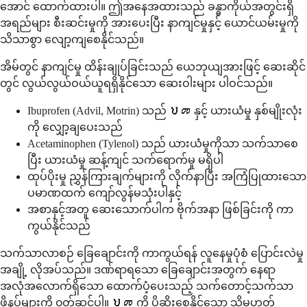
အောင် ထောက်ထားပါ။ ဤအနေအထားသည် ခန္ဓာကိုယ်အတွင်းရှိ
အရည်များ စီးဆင်းမှုကို အားပေးပြီး နာကျင်မှုနှင့် ယောင်ယမ်းမှုကို
သိသာစွာ လျော့ကျစေနိုင်သည်။
အိမ်တွင် နာကျင်မှု ထိန်းချုပ်ခြင်းသည် ယေဘုယျအားဖြင့် ဆေးဆိုင်
တွင် လွယ်လွယ်ဝယ်ယူရရှိနိုင်သော ဆေးဝါးများ ပါဝင်သည်။
Ibuprofen (Advil, Motrin) သည် ህመ နှင့် ယားယံမှု နှစ်မျိုးလုံး
ကို လျှော့ချပေးသည်
Acetaminophen (Tylenol) သည် ယားယံမှုကိုသာ သက်သာစေ
ပြီး ယားယံမှု ဆန့်ကျင် သက်ရောက်မှု မရှိပါ
ထုပ်ပိုးမှု ညွှန်ကြားချက်များကို လိုက်နာပြီး အကြံပြုထားသော
ပမာဏထက် ကျော်လွန်မသုံးပါနှင့်
အစာနှင့်အတူ ဆေးသောက်ပါက ဗိုက်အနာ ဖြစ်ခြင်းကို ကာ
ကွယ်နိုင်သည်
သက်သာလာစဉ် ခြေချောင်းကို ကာကွယ်ရန် လူနေမှုပုံစံ ပြောင်းလဲမှု
အချို့ လိုအပ်သည်။ ဒဏ်ရာရသော ခြေချောင်းအတွက် နေရာ
အလုံအလောက်ရှိသော ထောက်ပံ့ပေးသည့် သက်တောင့်သက်သာ
ဖိနပ်များကို ၀တ်ဆင်ပါ။ ህመ ကို ပိုဆိုးစေနိုင်သော သို့မဟုတ်