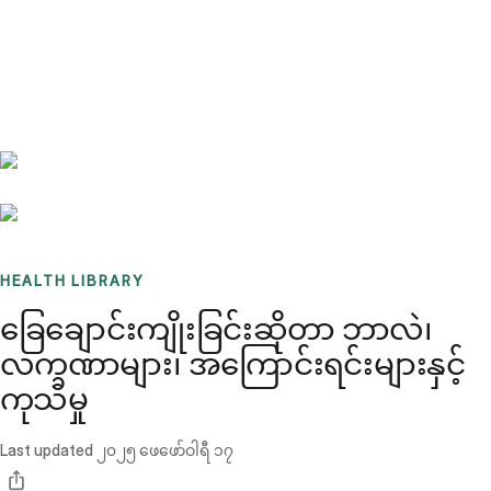
Benchmarks
Stories
FAQ
Sign up / Log in
HEALTH LIBRARY
ခြေချောင်းကျိုးခြင်းဆိုတာ ဘာလဲ၊
လက္ခဏာများ၊ အကြောင်းရင်းများနှင့်
ကုသမှု
Last updated
၂၀၂၅ ဖေဖော်ဝါရီ ၁၇