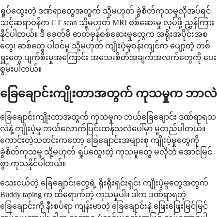
ရှုပ်ထွေးတဲ့ ဒဏ်ရာတွေအတွက် သို့မဟုတ် ခွဲစိတ်ကုသမှုလိုအပ်ရင်
သင့်ဆရာဝန်က CT scan သို့မဟုတ် MRI စစ်ဆေးမှု လုပ်ဖို့ ညွှန်ကြား
နိုင်ပါတယ်။ ဒီ ခေတ်မီ ဓာတ်မှန်စစ်ဆေးမှုတွေက အရိုးအပိုင်းအစ
တွေ၊ ဆစ်တွေ ပါဝင်မှု သို့မဟုတ် ကျိုးပဲ့မှုဝန်းကျင်က ပျော့တဲ့ တစ်
ရှူးတွေ ပျက်စီးမှုအကြောင်း အသေးစိတ်အချက်အလက်တွေကို ပေး
စွမ်းပါတယ်။
ခြေချောင်းကျိုးတာအတွက် ကုသမှုက ဘာလဲ
ခြေချောင်းကျိုးတာအတွက် ကုသမှုက ဘယ်ခြေချောင်း ဒဏ်ရာရသ
လဲနဲ့ ကျိုးပဲ့မှု ဘယ်လောက်ပြင်းထန်သလဲပေါ်မှာ မူတည်ပါတယ်။
ကောင်းတဲ့သတင်းကတော့ ခြေချောင်းအများစု ကျိုးပဲ့မှုတွေကို
ခွဲစိတ်ကုသမှု သို့မဟုတ် ရှုပ်ထွေးတဲ့ ကုသမှုတွေ မလိုဘဲ အောင်မြင်
စွာ ကုသနိုင်ပါတယ်။
သေးငယ်တဲ့ ခြေချောင်းတွေရဲ့ ရိုးရိုးရှင်းရှင်း ကျိုးပဲ့မှုတွေအတွက်
Buddy taping က ထိရောက်တဲ့ ကုသမှုပါ။ ဒါက ဒဏ်ရာရတဲ့
ခြေချောင်းကို နီးစပ်ရာ ကျန်းမာတဲ့ ခြေချောင်းနဲ့ ဖြေးဖြေးမြင်မြင်