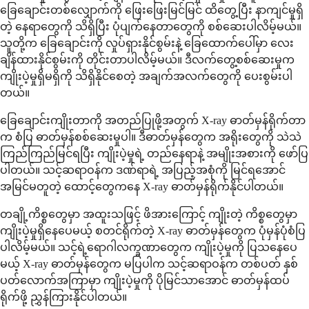
ခြေချောင်းတစ်လျှောက်ကို ဖြေးဖြေးမြင်မြင် ထိတွေ့ပြီး နာကျင်မှုရှိ
တဲ့ နေရာတွေကို သိရှိပြီး ပုံပျက်နေတာတွေကို စစ်ဆေးပါလိမ့်မယ်။
သူတို့က ခြေချောင်းကို လှုပ်ရှားနိုင်စွမ်းနဲ့ ခြေထောက်ပေါ်မှာ လေး
ချိန်ထားနိုင်စွမ်းကို တိုင်းတာပါလိမ့်မယ်။ ဒီလက်တွေ့စစ်ဆေးမှုက
ကျိုးပဲ့မှုရှိမရှိကို သိရှိနိုင်စေတဲ့ အချက်အလက်တွေကို ပေးစွမ်းပါ
တယ်။
ခြေချောင်းကျိုးတာကို အတည်ပြုဖို့အတွက် X-ray ဓာတ်မှန်ရိုက်တာ
က စံပြ ဓာတ်မှန်စစ်ဆေးမှုပါ။ ဒီဓာတ်မှန်တွေက အရိုးတွေကို သဲသဲ
ကြည်ကြည်မြင်ရပြီး ကျိုးပဲ့မှုရဲ့ တည်နေရာနဲ့ အမျိုးအစားကို ဖော်ပြ
ပါတယ်။ သင့်ဆရာဝန်က ဒဏ်ရာရဲ့ အပြည့်အစုံကို မြင်ရအောင်
အမြင်မတူတဲ့ ထောင့်တွေကနေ X-ray ဓာတ်မှန်ရိုက်နိုင်ပါတယ်။
တချို့ကိစ္စတွေမှာ အထူးသဖြင့် ဖိအားကြောင့် ကျိုးတဲ့ ကိစ္စတွေမှာ
ကျိုးပဲ့မှုရှိနေပေမယ့် စတင်ရိုက်တဲ့ X-ray ဓာတ်မှန်တွေက ပုံမှန်ပုံစံပြ
ပါလိမ့်မယ်။ သင့်ရဲ့ရောဂါလက္ခဏာတွေက ကျိုးပဲ့မှုကို ပြသနေပေ
မယ့် X-ray ဓာတ်မှန်တွေက မပြပါက သင့်ဆရာဝန်က တစ်ပတ် နှစ်
ပတ်လောက်အကြာမှာ ကျိုးပဲ့မှုကို ပိုမြင်သာအောင် ဓာတ်မှန်ထပ်
ရိုက်ဖို့ ညွှန်ကြားနိုင်ပါတယ်။