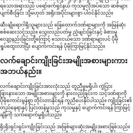
ရသောအရာသည် ပရော်ဖက်ရှင်နယ် ကုသမှုလိုအပ်သော ဆစ်များ
ပျက်စီးခြင်း သို့မဟုတ် အရိုးအပိုင်းများစွာ ပါဝင်နိုင်သည်။
ဆီးချိုရောဂါရှိသူများသည် ခြေထောက်ဒဏ်ရာများကို အမြန်ဆုံး
စစ်ဆေးသင့်သည်။ သွေးလည်ပတ်မှု ညံ့ဖျင်းခြင်းနှင့် ခံစားမှု
လျော့နည်းခြင်းတို့ကြောင့် သေးငယ်သော ဒဏ်ရာများပင် ပိုမို
ရှုပ်ထွေးလာပြီး ပျောက်ကင်းရန် ပိုမိုကြာမြင့်နိုင်သည်။
လက်ချောင်းကျိုးခြင်းအမျိုးအစားများကား
အဘယ်နည်း။
လက်ချောင်းကျိုးခြင်းအားလုံးသည် တူညီမှုမရှိပါ၊ ကွဲပြား
ခြားနားသော အမျိုးအစားများကို နားလည်ခြင်းက သင့်ဒဏ်ရာကို
ပိုမိုကောင်းမွန်စွာ တိုင်းတာနိုင်ရန် ကူညီပေးနိုင်ပါသည်။ ကျိုးခြင်း၏
တည်နေရာနှင့် ပြင်းထန်မှုသည် ကုသမှုနှင့် ပျောက်ကင်းရန် ကြာမြင့်
ချိန်ကို သက်ရောက်မှုရှိပါသည်။
ရိုးရိုးရှင်းရှင်းကျိုးခြင်းသည် အဖြစ်များဆုံးအမျိုးအစားဖြစ်သည်။