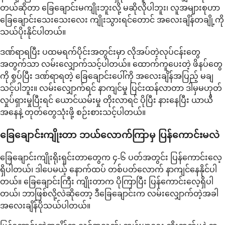
တယ်ဆိုတာ ခြေချောင်းမကျိုးဘူးလို့ မဆိုလိုပါဘူး၊ လူအများစုဟာ
ခြေချောင်းသေးသေးလေး ကျိုးသွားရင်တောင် အလေးချိန်တချို့ကို
သယ်ပိုးနိုင်ပါတယ်။
ဒဏ်ရာရပြီး ပထမရက်ပိုင်းအတွင်းမှာ လိုအပ်တဲ့လုပ်ငန်းတွေ
အတွက်သာ လမ်းလျှောက်သင့်ပါတယ်။ ထောက်ကူပေးတဲ့ ဖိနပ်တွေ
ကို စွပ်ပြီး ဒဏ်ရာရတဲ့ ခြေချောင်းပေါ်ကို အလေးချိန်အပြည့် မချ
သင့်ပါဘူး။ လမ်းလျှောက်ရင် နာကျင်မှု ပြင်းထန်လာတာ ဒါမှမဟုတ်
လှုပ်ရှားမှုပြီးရင် ယောင်ယမ်းမှု တိုးလာရင် ပိုပြီး နားနေပြီး ယာယီ
အနေနဲ့ တုတ်တွေသုံးဖို့ စဉ်းစားသင့်ပါတယ်။
ခြေချောင်းကျိုးတာ ဘယ်လောက်ကြာမှ ပြန်ကောင်းမလဲ
ခြေချောင်းကျိုးရိုးရှင်းတာတွေက ၄-၆ ပတ်အတွင်း ပြန်ကောင်းလေ့
ရှိပါတယ်၊ ဒါပေမယ့် နောက်ထပ် တစ်ပတ်လောက် နာကျင်နေနိုင်ပါ
တယ်။ ခြေချောင်းကြီး ကျိုးတာက ပိုကြာပြီး ပြန်ကောင်းလေ့ရှိပါ
တယ်၊ ဘာဖြစ်လို့လဲဆိုတော့ ဒီခြေချောင်းက လမ်းလျှောက်တဲ့အခါ
အလေးချိန်ပိုသယ်ပါတယ်။