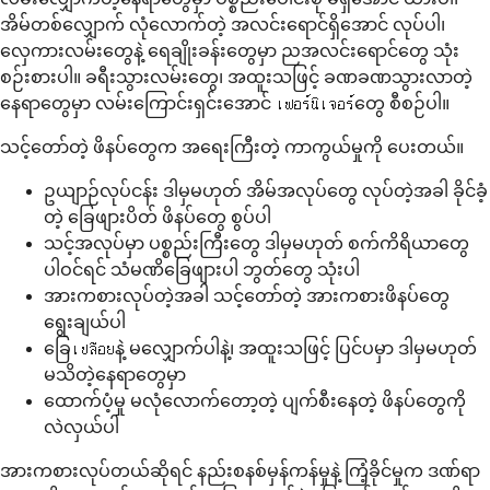
အိမ်တစ်လျှောက် လုံလောက်တဲ့ အလင်းရောင်ရှိအောင် လုပ်ပါ၊
လှေကားလမ်းတွေနဲ့ ရေချိုးခန်းတွေမှာ ညအလင်းရောင်တွေ သုံး
စဉ်းစားပါ။ ခရီးသွားလမ်းတွေ၊ အထူးသဖြင့် ခဏခဏသွားလာတဲ့
နေရာတွေမှာ လမ်းကြောင်းရှင်းအောင် เฟอร์นิเจอร์တွေ စီစဉ်ပါ။
သင့်တော်တဲ့ ဖိနပ်တွေက အရေးကြီးတဲ့ ကာကွယ်မှုကို ပေးတယ်။
ဥယျာဉ်လုပ်ငန်း ဒါမှမဟုတ် အိမ်အလုပ်တွေ လုပ်တဲ့အခါ ခိုင်ခံ့
တဲ့ ခြေဖျားပိတ် ဖိနပ်တွေ စွပ်ပါ
သင့်အလုပ်မှာ ပစ္စည်းကြီးတွေ ဒါမှမဟုတ် စက်ကိရိယာတွေ
ပါဝင်ရင် သံမဏိခြေဖျားပါ ဘွတ်တွေ သုံးပါ
အားကစားလုပ်တဲ့အခါ သင့်တော်တဲ့ အားကစားဖိနပ်တွေ
ရွေးချယ်ပါ
ခြေเปลือยနဲ့ မလျှောက်ပါနဲ့၊ အထူးသဖြင့် ပြင်ပမှာ ဒါမှမဟုတ်
မသိတဲ့နေရာတွေမှာ
ထောက်ပံ့မှု မလုံလောက်တော့တဲ့ ပျက်စီးနေတဲ့ ဖိနပ်တွေကို
လဲလှယ်ပါ
အားကစားလုပ်တယ်ဆိုရင် နည်းစနစ်မှန်ကန်မှုနဲ့ ကြံ့ခိုင်မှုက ဒဏ်ရာ