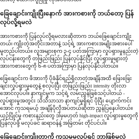
ခြေချောင်းကျိုးပြီးနောက် အားကစားကို ဘယ်တော့ ပြန်
လုပ်လို့ရမလဲ
အားကစားကို ပြန်လုပ်လို့ရမလားဆိုတာက ဘယ်ခြေချောင်းကျိုး
တယ်၊ ကျိုးတဲ့အတိုင်းအတာနဲ့ သင့်ရဲ့ အားကစားအမျိုးအစားပေါ်
မူတည်ပါတယ်။ လူအများစုက ၃-၄ ပတ်အကြာမှာ လှုပ်ရှားမှုနည်းတဲ့
လုပ်ငန်းတွေကို တဖြည်းဖြည်း ပြန်လုပ်နိုင်ပြီး လှုပ်ရှားမှုများတဲ့
အားကစားတွေကို ၆-၈ ပတ်အကြာမှာ ပြန်လုပ်နိုင်ပါတယ်။
ခြေချောင်းက ဖိအားကို ပိုခံနိုင်ရည်ရှိလာတဲ့အချိန်အထိ ဖြေးဖြေး
ချင်းလှုပ်ရှားမှုတွေနဲ့ စလုပ်ပြီး တဖြည်းဖြည်း intensity တိုးလာ
အောင်လုပ်ပါ။ နာကျင်မှုက သင့်ရဲ့ လမ်းညွှန်ဖြစ်သင့်ပါတယ် -
လှုပ်ရှားမှုအတွင်း သိသိသာသာ နာကျင်မှုရှိရင် ပိုပြီး ပျောက်ကင်း
အောင် ကုသရမယ့် အချိန်ပိုလိုအပ်တယ်ဆိုတာ ညွှန်ပြနေပါတယ်။
ယှဉ်ပြိုင်မှု ကစားနည်းတွေ ဒါမှမဟုတ် high-impact လှုပ်ရှားမှုတွေကို
ပြန်လုပ်ဖို့ မလုပ်ခင် ဆရာဝန်နဲ့ အမြဲတမ်း တိုင်ပင်ပါ။
ခြေချောင်းကျိုးတာကို ကုသမှုမလုပ်ရင် ဘာဖြစ်မလဲ