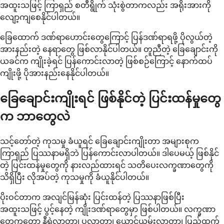
အထူးသဖြင့် ကြာရှည် စတီရွိုက် သုံးစွဲတာကလည်း အရိုးအားကို
လျော့ကျစေနိုင်ပါတယ်။
ခြေထောက် ဒဏ်ရာဟောင်းတွေကြောင့် ပြန်ဒဏ်ရာရဖို့ ပိုလွယ်တဲ့
အားနည်းတဲ့ နေရာတွေ ဖြစ်လာနိုင်ပါတယ်။ တူညီတဲ့ ခြေချောင်းကို
ယခင်က ကျိုးခဲ့ရင် ပြန်ကောင်းလာတဲ့ ဖြစ်စဉ်ကြောင့် နောက်ထပ်
ကျိုးဖို့ ပိုအားနည်းနေနိုင်ပါတယ်။
ခြေချောင်းကျိုးရင် ဖြစ်နိုင်တဲ့ ပြင်းထန်မှုတွေ
က ဘာတွေလဲ
သင့်တော်တဲ့ ကုသမှု ခံယူရင် ခြေချောင်းကျိုးတာ အများစုက
ကြာရှည် ပြဿနာမရှိဘဲ ပြန်ကောင်းလာပါတယ်။ ဒါပေမယ့် ဖြစ်နိုင်
တဲ့ ပြင်းထန်မှုတွေကို နားလည်ထားရင် သတိပေးလက္ခဏာတွေကို
သိရှိပြီး လိုအပ်တဲ့ ကုသမှုကို ခံယူနိုင်ပါတယ်။
ပိုးဝင်တာက အလျင်မြန်ဆုံး ပြင်းထန်တဲ့ ပြဿနာဖြစ်ပြီး
အထူးသဖြင့် ပွင့်နေတဲ့ ကျိုးဒဏ်ရာတွေမှာ ဖြစ်ပါတယ်။ လက္ခဏာ
တွေကတော့ နီရဲလာတာ၊ ပူလာတာ၊ ယောင်ယမ်းလာတာ၊ ပြည်ထွက်