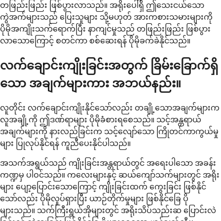
တဖြည်းဖြည်း ဖြစ်ပွားလာသည်။ အရိုးပေါ်ရှိ ဤသေးငယ်သော
ကွဲအက်များသည် ပြေးသူများ သို့မဟုတ် အားကစားသမားများကို
ပိုမိုအကျိုးသက်ရောက်ပြီး နာကျင်မှုသည် တဖြည်းဖြည်း ဖြစ်ပွား
လာသောကြောင့် စတင်ကာ စစ်ဆေးရန် ပိုမိုခက်ခဲနိုင်သည်။
လက်ချောင်းကျိုးခြင်းအတွက် ခြိမ်းခြောက်ရှိ
သော အချက်များကား အဘယ်နည်း။
လူတိုင်း လက်ချောင်းကျိုးနိုင်သော်လည်း တချို့သောအချက်များက
လူအချို့ကို ဤဒဏ်ရာများ ပိုမိုခံစားရစေသည်။ သင့်အန္တရာယ်
အချက်များကို နားလည်ခြင်းက သင့်လျော်သော ကြိုတင်ကာကွယ်မှု
များ ပြုလုပ်နိုင်ရန် ကူညီပေးနိုင်ပါသည်။
အသက်အရွယ်သည် ကျိုးခြင်းအန္တရာယ်တွင် အရေးပါသော အခန်း
ကဏ္ဍမှ ပါဝင်သည်။ ကလေးများနှင့် ဆယ်ကျော်သက်များတွင် အရိုး
များ ပျော့ပြောင်းသောကြောင့် ကျိုးခြင်းထက် ကွေးခြင်း ဖြစ်နိုင်
သော်လည်း ပိုမိုလှုပ်ရှားပြီး ယာဉ်တိုက်မှုများ ဖြစ်နိုင်ခြေ ပို
များသည်။ သက်ကြီးရွယ်အိုများတွင် အရိုးသိပ်သည်းဆ ပြောင်းလဲ