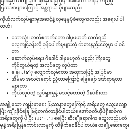
ခြင်းနှင့် လဲကျခြင်း ဖြစ်နိုင်ခြေ ပိုများစေသော ဟန်ချက်ညီမှု
ပြဿနာများကြောင့် အန္တရာယ် ပိုများသည်။
ကိုယ်လက်လှုပ်ရှားမှုအဆင့်နဲ့ လူနေမှုပုံစံတွေကလည်း အရေးပါပါ
တယ်။
ဘောလုံး၊ ဘတ်စကက်ဘော ဒါမှမဟုတ် လက်ရည်
လေ့ကျင့်ခန်းလို ခုန်ပေါက်မှုများတဲ့ ကစားနည်းတွေမှာ ပါဝင်
တာ
ဆောက်လုပ်ရေး၊ ဂိုဒေါင် ဒါမှမဟုတ် ပစ္စည်းကြီးတွေ
ကိုင်တွယ်ရတဲ့ အလုပ်တွေ လုပ်တာ
ခြေเปลือང္ လျှောက်လှမ်းတာ အထူးသဖြင့် အပြင်မှာ
အိမ်မှာ အလင်းရောင် ညံ့တာကြောင့် ခြေချော် ဒဏ်ရာရတာ
များတာ
ကိုယ်လုပ်တဲ့ လှုပ်ရှားမှုနဲ့ မသင့်တော်တဲ့ ဖိနပ်စီးတာ
အချို့သော ကျန်းမာရေး ပြဿနာတွေကြောင့် အရိုးတွေ သွေးလျော့
ပြီး ကျိုးနိုင်ခြေ မြင့်တက်လာနိုင်ပါတယ်။ အော်စတီယိုပိုရိုဆစ်က
အရိုးတွေကို ပိုပြီး เปราะบาง စေပြီး ဆီးချိုရောဂါက သွေးလည်ပတ်
မှုနဲ့ အရိုးပြန်ကောင်းလာမှုကို ထိခိုက်စေနိုင်ပါတယ်။ တချို့ဆေးတွေ၊