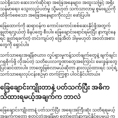
သင်ရှိသော ဆေးဘက်ဆိုင်ရာ အခြေအနေများ၊ အထူးသဖြင့် အရိုး
သန်မာရေး၊ သွေးလည်ပတ်မှု သို့မဟုတ် သက်သာလာမှု စွမ်းရည်ကို
ထိခိုက်စေသော အခြေအနေများကိုလည်း ဖော်ပြပါ။
ခြေထောက်ကို ဆရာဝန်က ကောင်းကောင်းစစ်ဆေးနိုင်ဖို့အတွက်
ချွတ်ရလွယ်တဲ့ ဖိနပ်တွေ စီးပါ။ ခြေချောင်းရောင်ရမ်းပြီး နာကျင်နေ
ရင် ချွတ်ရခက်တဲ့ တင်းကျပ်တဲ့ ခြေအိတ် ဒါမှမဟုတ် အဝတ်အစား
တွေကို ရှောင်ပါ။
သက်သာရေးအချိန်ဇယား၊ လှုပ်ရှားမှုကန့်သတ်ချက်တွေနဲ့ ချက်ချင်း
ဂရုစိုက်ဖို့ လိုအပ်တဲ့ သတိပေးလက္ခဏာတွေအကြောင်း မေးခွန်းတွေ
ပြင်ဆင်ထားပါ။ ဘာတွေဖြစ်လာမယ်ဆိုတာ နားလည်ထားရင် သင့်ရဲ့
သက်သာရေးလုပ်ငန်းစဉ်မှာ တက်ကြွစွာ ပါဝင်နိုင်ပါတယ်။
ခြေချောင်းကျိုးတာနဲ့ ပတ်သက်ပြီး အဓိက
သိထားရမယ့်အချက်က ဘာလဲ
ခြေချောင်းကျိုးတာနဲ့ ပတ်သက်ပြီး အရေးအကြီးဆုံး သတိရရမယ့်
အချက်ကတော့ စတင်တဲ့အချိန်မှာ တော်တော်နာကျင်နိုင်ပေမယ့် ကု