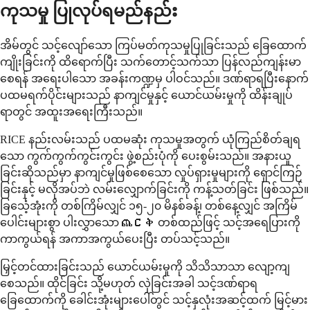
ကုသမှု ပြုလုပ်ရမည်နည်း
အိမ်တွင် သင့်လျော်သော ကြပ်မတ်ကုသမှုပြုခြင်းသည် ခြေထောက်
ကျိုးခြင်းကို ထိရောက်ပြီး သက်တောင့်သက်သာ ပြန်လည်ကျန်းမာ
စေရန် အရေးပါသော အခန်းကဏ္ဍမှ ပါဝင်သည်။ ဒဏ်ရာရပြီးနောက်
ပထမရက်ပိုင်းများသည် နာကျင်မှုနှင့် ယောင်ယမ်းမှုကို ထိန်းချုပ်
ရာတွင် အထူးအရေးကြီးသည်။
RICE နည်းလမ်းသည် ပထမဆုံး ကုသမှုအတွက် ယုံကြည်စိတ်ချရ
သော ကွက်ကွက်ကွင်းကွင်း ဖွဲ့စည်းပုံကို ပေးစွမ်းသည်။ အနားယူ
ခြင်းဆိုသည်မှာ နာကျင်မှုဖြစ်စေသော လှုပ်ရှားမှုများကို ရှောင်ကြဉ်
ခြင်းနှင့် မလိုအပ်ဘဲ လမ်းလျှောက်ခြင်းကို ကန့်သတ်ခြင်း ဖြစ်သည်။
ခြင်္သေ့အုံးကို တစ်ကြိမ်လျှင် ၁၅-၂၀ မိနစ်ခန့်၊ တစ်နေ့လျှင် အကြိမ်
ပေါင်းများစွာ ပါးလွှာသော ጨርቅ တစ်ထည်ဖြင့် သင့်အရေပြားကို
ကာကွယ်ရန် အကာအကွယ်ပေးပြီး တပ်သင့်သည်။
မြှင့်တင်ထားခြင်းသည် ယောင်ယမ်းမှုကို သိသိသာသာ လျော့ကျ
စေသည်။ ထိုင်ခြင်း သို့မဟုတ် လှဲခြင်းအခါ သင့်ဒဏ်ရာရ
ခြေထောက်ကို ခေါင်းအုံးများပေါ်တွင် သင့်နှလုံးအဆင့်ထက် မြင့်မား