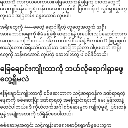
ရတာကို ကာကွယ်ပေးတယ်။ ခြေထောက်နဲ့ ခြေကျင်းဝတ်တွေကို
လေ့ကျင့်ခန်းတွေနဲ့ သန်မာအောင် လုပ်ပါ၊ ပြင်းထန်တဲ့ လှုပ်ရှားမှုတွေ
လုပ်ခင် အမြဲတမ်း နွေးအောင် လုပ်ပါ။
အရိုးတွေကို ضعيفစေတဲ့ ရောဂါရှိတဲ့ လူတွေအတွက် အရိုး
အားကောင်းရေးကို စီမံခန့်ခွဲဖို့ ဆရာဝန်နဲ့ ပူးပေါင်းလုပ်ဆောင်တာက
အထူးအရေးကြီးတယ်။ ဒါမှာ ကယ်လ်စီယမ်နဲ့ ဗီတာမင် D ဖြည့်စွက်
စားသုံးတာ၊ အရိုးသိပ်သည်းဆ စောင့်ကြည့်တာ ဒါမှမဟုတ် အရိုး
တွေကို သန်မာအောင် လုပ်တဲ့ ဆေးဝါးတွေ ပါဝင်နိုင်တယ်။
ခြေချောင်းကျိုးတာကို ဘယ်လိုရောဂါရှာဖွေ
တွေ့ရှိမလဲ
ခြေချောင်းကျိုးတာကို စစ်ဆေးတာက သင့်ဆရာဝန်က ဒဏ်ရာရတဲ့
နေရာကို စစ်ဆေးပြီး ဒဏ်ရာရတဲ့ အကြောင်းရင်းကို မေးမြန်းတာနဲ့
စတင်ပါတယ်။ ဒီ ကိုယ်လက်အင်္ဂါစစ်ဆေးမှုက ကျိုးပဲ့မှုရဲ့ ပြင်းထန်
မှုနဲ့ အမျိုးအစားကို သိရှိနိုင်စေပါတယ်။
စစ်ဆေးမှုအတွင်း သင့်ကျန်းမာရေးစောင့်ရှောက်မှုပေးသူက