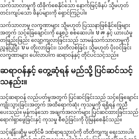
သက်သာလာမှုကို ထိခိုက်စေနိုင်သော နောက်မြင့်ဖိနပ် သို့မဟုတ်
တင်းကျပ်သော ဖိနပ်များကို ရှောင်ကြဉ်ပါ။
သက်သာလာမှု လက္ခဏာများ သို့မဟုတ် ပြဿနာဖြစ်နိုင်ခြေများ
အတွက် သင့်ခြေချောင်းကို နေ့စဉ် စစ်ဆေးပါ။ ህመ နှင့် ယားယံမှု
တဖြည်းဖြည်း လျော့ကျလာခြင်းသည် သာမန်သက်သာလာမှုကို
ညွှန်ပြပြီး ህမ တိုးလာခြင်း၊ သတိလစ်ခြင်း သို့မဟုတ် ပိုးဝင်ခြင်း
လက္ခဏာများ ပေါ်လာပါက ဆရာဝန်နှင့် တိုင်ပင်သင့်သည်။
ဆရာဝန်နှင့် တွေ့ဆုံရန် မည်သို့ ပြင်ဆင်သင့်
သနည်း။
သင့်ဆရာဝန် လည်ပတ်မှုအတွက် ပြင်ဆင်ခြင်းသည် သင့်ခြေချောင်း
ကျိုးသွားခြင်းအတွက် အထိရောက်ဆုံး ကုသမှုကို ရရှိရန် ကူညီ
ပေးသည်။ မှန်ကန်သော အချက်အလက်များ ပြင်ဆင်ထားခြင်းသည်
ရောဂါရှာဖွေခြင်းနှင့် ကုသမှု စီစဉ်ခြင်းကို ပိုမြန်စေနိုင်သည်။
သင့်ချိန်းဆိုမှု မတိုင်မီ ဒဏ်ရာရသွားပုံကို တိတိကျကျ ရေးသားပါ။