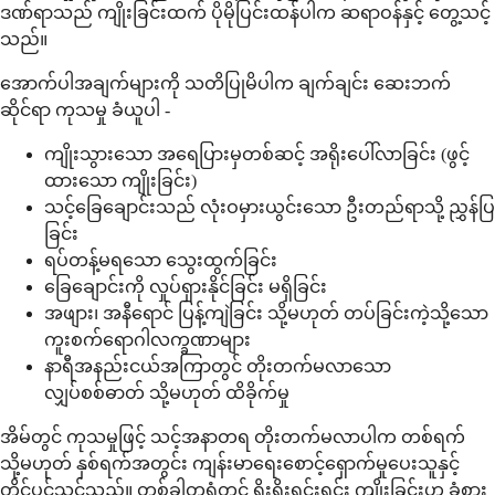
ဒဏ်ရာသည် ကျိုးခြင်းထက် ပိုမိုပြင်းထန်ပါက ဆရာဝန်နှင့် တွေ့သင့်
သည်။
အောက်ပါအချက်များကို သတိပြုမိပါက ချက်ချင်း ဆေးဘက်
ဆိုင်ရာ ကုသမှု ခံယူပါ -
ကျိုးသွားသော အရေပြားမှတစ်ဆင့် အရိုးပေါ်လာခြင်း (ဖွင့်
ထားသော ကျိုးခြင်း)
သင့်ခြေချောင်းသည် လုံးဝမှားယွင်းသော ဦးတည်ရာသို့ ညွှန်ပြ
ခြင်း
ရပ်တန့်မရသော သွေးထွက်ခြင်း
ခြေချောင်းကို လှုပ်ရှားနိုင်ခြင်း မရှိခြင်း
အဖျား၊ အနီရောင် ပြန့်ကျဲခြင်း သို့မဟုတ် တပ်ခြင်းကဲ့သို့သော
ကူးစက်ရောဂါလက္ခဏာများ
နာရီအနည်းငယ်အကြာတွင် တိုးတက်မလာသော
လျှပ်စစ်ဓာတ် သို့မဟုတ် ထိခိုက်မှု
အိမ်တွင် ကုသမှုဖြင့် သင့်အနာတရ တိုးတက်မလာပါက တစ်ရက်
သို့မဟုတ် နှစ်ရက်အတွင်း ကျန်းမာရေးစောင့်ရှောက်မှုပေးသူနှင့်
တိုင်ပင်သင့်သည်။ တစ်ခါတရံတွင် ရိုးရိုးရှင်းရှင်း ကျိုးခြင်းဟု ခံစား