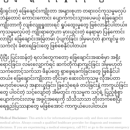
ရိုးရှင်းတဲ့ ခြေချောင်းကျိုးတာ အများစုဟာ တရားဝင်ကုသမှုမလုပ်
ဘဲနဲ့တောင် ကောင်းကောင်း ပျောက်ကင်းသွားပေမယ့် ခြေချောင်း
ကျိုးတာကို လျစ်လျူရှုထားရင် ရှုပ်ထွေးမှုတွေ ဖြစ်လာနိုင်ပါတယ်။
ကုသမှုမလုပ်တဲ့ ကျိုးရာတွေဟာ မှားယွင်းတဲ့ နေရာမှာ ပြန်ကောင်း
လာပြီး ခြေချောင်းအမြဲတမ်း ပုံပျက်ခြင်း ဒါမှမဟုတ် နာကျင်မှု တ
သက်လုံး ခံစားရခြင်းတွေ ဖြစ်စေနိုင်ပါတယ်။
ပိုပြီး ပြင်းထန်တဲ့ ရလဒ်တွေကတော့ ခြေချောင်းအဆစ်မှာ အရိုး
ရောင်ခြင်း၊ လမ်းလျှောက်ရင် ဆက်တိုက်နာကျင်ခြင်း ဒါမှမဟုတ်
သက်တောင့်သက်သာ ဖိနပ်တွေ ရှာဖွေရခက်ခြင်းတွေ ဖြစ်နိုင်ပါ
တယ်။ ခြေချောင်းကျိုးတာ တိုင်းမှာ ဆေးဝါးကုသမှု လိုအပ်တာ
မဟုတ်ပေမယ့် အနားယူခြင်း၊ ခြင်္သေ့ရေခဲ တပ်ခြင်းနဲ့ ကာကွယ်ခြင်း
တွေ ပါဝင်တဲ့ သင့်လျော်တဲ့ အိမ်တွင်း ကုသမှုက သင့်ရဲ့ ပြည့်စုံစွာ
ပျောက်ကင်းလာမှု အခွင့်အရေးကို သိသိသာသာ တိုးတက်စေပြီး
ရေရှည်ပြဿနာတွေ မဖြစ်အောင် ကာကွယ်ပေးပါတယ်။
Medical Disclaimer:
This article is for informational purposes only and does not constitute
medical advice. Always consult a qualified healthcare provider for diagnosis and treatment
decisions. If you are experiencing a medical emergency, call 911 or go to the nearest emergency