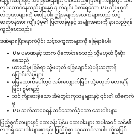
နေ့စွဲ၊ အချိန်နှင့် အခြေအနေများ ပါဝင်သည်။ ဖြစ်ပျက်ချိန်တွင် သင်
လုပ်ဆောင်နေသည်များနှင့် ချက်ချင်း ခံစားရသော ህမ သို့မဟုတ်
လက္ခဏာများကို ဖော်ပြပါ။ ဤအချက်အလက်များသည် သင့်
ဆရာဝန်အား ကျိုးပဲ့မှု၏ ပြင်းထန်မှုနှင့် အမျိုးအစားကို နားလည်ရန်
ကူညီပေးသည်။
ဒဏ်ရာရပြီးနောက်ပိုင်း သင့်လက္ခဏာများကို ခြေရာခံပါ။
ህမ ပမာဏနှင့် ဘာက ပိုကောင်းစေသည် သို့မဟုတ် ပိုဆိုး
စေသည်
ယားယံမှု၊ ခြစ်ရာ သို့မဟုတ် ခြေချောင်းပုံပန်းသဏ္ဌာန်
ပြောင်းလဲမှုများ
ခြေထောက်ပေါ်တွင် လမ်းလျှောက်ခြင်း သို့မဟုတ် လေးချိန်
ခြင်း စွမ်းရည်
သင်ကြိုးစားခဲ့သော အိမ်တွင်းကုသမှုများနှင့် ၎င်း၏ ထိရောက်
မှု
ህမ သက်သာစေရန် သင်သောက်ခဲ့သော ဆေးဝါးများ
ဖြည့်စွက်စာများနှင့် ဆေးခန်းပြင်ပ ဆေးဝါးများ အပါအဝင် သင်၏
လက်ရှိ ဆေးဝါးများစာရင်း ပြည့်စုံစွာ ယူဆောင်လာပါ။ ထို့အပြင်