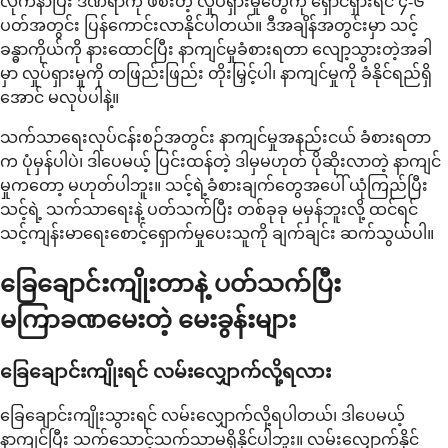
လိုက်နာပြီး ဒဏ်ရာကို ဖိစီးတဲ့ လှုပ်ရှားမှုတွေကို ရှောင်ရှားရင် ၄-၆
ပတ်အတွင်း ပြန်ကောင်းလာနိုင်ပါတယ်။ ဒီအချိန်အတွင်းမှာ သင့်
ခန္ဓာကိုယ်ကို နားထောင်ပြီး နာကျင်မှုခံစားရတာ လျော့သွားတဲ့အခါ
မှာ လှုပ်ရှားမှုကို တဖြည်းဖြည်း တိုးမြှင့်ပါ၊ နာကျင်မှုကို ခံနိုင်ရည်ရှိ
အောင် မလုပ်ပါနဲ့။
သက်သာရေးလုပ်ငန်းစဉ်အတွင်း နာကျင်မှုအနည်းငယ် ခံစားရတာ
က ပုံမှန်ပါပဲ၊ ဒါပေမယ့် ပြင်းထန်တဲ့ ဒါမှမဟုတ် ပိုဆိုးလာတဲ့ နာကျင်
မှုကတော့ မဟုတ်ပါဘူး။ သင့်ရဲ့ခံစားချက်တွေအပေါ် ယုံကြည်ပြီး
သင့်ရဲ့ သက်သာရေးနဲ့ ပတ်သက်ပြီး တစ်ခုခု မမှန်ဘူးလို့ ထင်ရင်
သင့်ကျန်းမာရေးစောင့်ရှောက်မှုပေးသူကို ချက်ချင်း ဆက်သွယ်ပါ။
ခြေချောင်းကျိုးတာနဲ့ ပတ်သက်ပြီး
မကြာခဏမေးတဲ့ မေးခွန်းများ
ခြေချောင်းကျိုးရင် လမ်းလျှောက်လို့ရလား
ခြေချောင်းကျိုးသွားရင် လမ်းလျှောက်လို့ရပါတယ်၊ ဒါပေမယ့်
နာကျင်ပြီး သက်သောင့်သက်သာမရှိနိုင်ပါဘူး။ လမ်းလျှောက်နိုင်