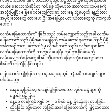
ကပ်ပေးတာပါ။ ဒါက သဘာဝ ပုံသွင်းပစ္စည်းအဖြစ် လုပ်ဆောင်ပါ
တယ်။ ဆေးဘက်ဆိုင်ရာ ကပ်ခွေ သို့မဟုတ် အားကစားကပ်ခွေကို
အသုံးပြုပြီး ခြေချောင်းတွေကြားမှာ သားရေ သို့မဟုတ် ချည်သား
အပိုင်းလေးတွေ ထားပေးပြီး အရေပြား ယားယံတာတွေကို ကာကွယ်
ပေးပါ။
လက်မခြေထောက်ကျိုးခြင်းသည် လမ်းလျှောက်သည့်အခါ လက်မ
ခြေထောက်သည် ပိုမိုအလေးချိန်ကို ထမ်းဆောင်ရသောကြောင့် ပိုမို
အစီအစဉ်တကျ ထောက်ပံ့မှု လိုအပ်တတ်သည်။ သင့်ဆရာဝန်က
လက်မခြေထောက်ကို ကာကွယ်ပေးပြီး လှုပ်ရှားနိုင်စေမည့်
လမ်းလျှောက်ရန်အထူးဖိနပ် သို့မဟုတ် ခြေသလုံးမာကျောသော
ဖိနပ်ကို အကြံပြုနိုင်သည်။
ခြေထောက်ကျိုးခြင်း ကုသမှုအများစုတွင် ဤအဓိကအချက်များ
ပါဝင်သည်။
အနားယူခြင်းနှင့် နာကျင်မှုဖြစ်စေသော လှုပ်ရှားမှုများကို
ရှောင်ကြဉ်ခြင်း
နေ့စဉ် တစ်ကြိမ်လျှင် ၁၅-၂၀ မိနစ် ခန့် ခြင်္သေ့အုံး တပ်ခြင်း
ထိုင်ခြင်း သို့မဟုတ် လှဲခြင်းအခါ ခြေထောက်ကို မြှင့်တင်ထား