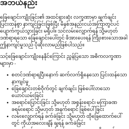
အဘယ်နည်း
ခြေချောင်းကျိုးခြင်း၏ အထင်ရှားဆုံး လက္ခဏာမှာ ချက်ချင်း
ပြင်းထန်စွာ နာကျင်ခြင်းဖြစ်ပြီး မိနစ်အနည်းငယ်အကြာတွင်ပင်
ပျောက်ကွယ်သွားခြင်း မရှိပါ။ သင်လမ်းလျှောက်ရန် သို့မဟုတ်
ဒဏ်ရာရသော ခြေချောင်းပေါ်တွင် ဖိအားပေးရန် ကြိုးစားသောအခါ
ဤနာကျင်မှုသည် ပိုဆိုးလာမည်ဖြစ်ပါသည်။
သင့်ခြေချောင်းကျိုးနေနိုင်ကြောင်း ညွှန်ပြသော အဓိကလက္ခဏာ
များမှာ -
စတင်ဒဏ်ရာရပြီးနောက် ဆက်လက်ရှိနေသော ပြင်းထန်သော
နာကျင်မှု
ခြေချောင်းတစ်ဝိုက်တွင် ချက်ချင်း ဖြစ်ပေါ်လာသော
ယောင်ယမ်းခြင်း
အရောင်ပြောင်းခြင်း သို့မဟုတ် အစွန်းရောင်၊ မကြာခဏ
ခရမ်းရောင် သို့မဟုတ် အနက်ရောင် ဖြစ်ပေါ်ခြင်း
လမ်းလျှောက်ရန် ခက်ခဲခြင်း သို့မဟုတ် ထိုခြေထောက်ပေါ်
တွင် ကိုယ်အလေးချိန် ချရန် ခက်ခဲခြင်း