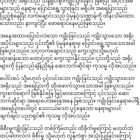
၎င်းတွင် အရိုးသည် သန့်ရှင်းစွာကျိုးသွားခြင်း ဖြစ်ပြီး အပိုင်းအစ
များသည် နေရာမှ ပြောင်းရွှေ့သွားခြင်း မရှိပါ။ အရေပြားသည်
ပြည့်စုံနေပြီး လက်ချောင်းသည် ပုံမှန်ပုံသဏ္ဌာန်ကို ထိန်းသိမ်းထား
သော်လည်း နာကျင်ပြီး ဖောရောင်နေမည်ဖြစ်သည်။
အနေအထားပြောင်းလဲသော ကျိုးခြင်းသည် ကျိုးသွားသော အရိုး
အပိုင်းများသည် ၎င်းတို့၏ ပုံမှန်နေရာမှ ပြောင်းရွှေ့သွားသောအခါ
ဖြစ်ပွားသည်။ သင့်လက်ချောင်းသည် ကွေးသွားသို့မဟုတ်
ထူးဆန်းသော ထောင့်တွင် ကွေးသွားနိုင်သည်။ ၎င်းတို့သည် အရိုး
များကို ပြန်လည်ချိန်ညှိရန် ဆေးဘက်ဆိုင်ရာ ကုသမှု လိုအပ်သည်။
ပေါင်းစပ် သို့မဟုတ် ပွင့်လင်းသော ကျိုးခြင်းသည် ကျိုးသွားသော
အရိုးသည် အရေပြားကို ထိုးဖောက်သွားသောအခါ ဖြစ်ပွားသည်။
ကူးစက်ရောဂါ ဖြစ်နိုင်ခြေ မြင့်မားသောကြောင့် ၎င်းသည် ဆေး
ဘက်ဆိုင်ရာ အရေးပေါ်အခြေအနေ ဖြစ်သည်။ ကျိုးခြင်းနေရာပေါ်ရှိ
အရေပြားပေါ်တွင် သေးငယ်သော ပွင့်နေသော နေရာများပင်
ချက်ချင်း ပညာရှင်၏ ကုသမှု လိုအပ်သည်။
ဖိစီးမှုကျိုးခြင်းသည် တစ်ကြိမ်တည်း ထိခိုက်မှုကြောင့် မဟုတ်ဘဲ
ထပ်ခါတလဲလဲ ဖိစီးမှု သို့မဟုတ် လွန်ကဲစွာ အသုံးပြုခြင်းကြောင့်