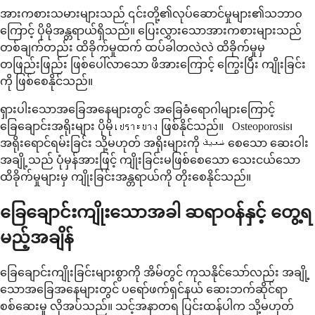
အားကစားသမားများသည် ၎င်းတို့၏လုပ်ဆောင်မှုများ၏သဘာဝ
ကြောင့် ပိုမိုအန္တရာယ်ရှိသည်။ ပြေးလွှားသောအားကစားများသည်
တစ်ချက်တည်း ထိခိုက်မှုထက် ထပ်ခါတလဲလဲ ထိခိုက်မှုမှ
တဖြည်းဖြည်း ဖြစ်ပေါ်လာသော ဖိအားကြောင့် ကြွေးပြီး ကျိုးခြင်း
ကို ဖြစ်စေနိုင်သည်။
ရှားပါးသောအခြေအနေများတွင် အခြေခံရောဂါများကြောင့်
ခြေချောင်းအရိုးများ ပိုမိုเปราะบาง ဖြစ်နိုင်သည်။ Osteoporosis၊
အရိုးရောင်ရမ်းခြင်း သို့မဟုတ် အရိုးများကို ضعيف စေသော ဆေးဝါး
အချို့သည် ပုံမှန်အားဖြင့် ကျိုးခြင်းမဖြစ်စေသော သေးငယ်သော
ထိခိုက်မှုများမှ ကျိုးခြင်းအန္တရာယ်ကို တိုးစေနိုင်သည်။
ခြေချောင်းကျိုးသောအခါ ဆရာဝန်နှင့် တွေ့ရ
မည့်အချိန်
ခြေချောင်းကျိုးခြင်းများစွာကို အိမ်တွင် ကုသနိုင်သော်လည်း အချို့
သောအခြေအနေများတွင် ပရော်ဖက်ရှင်နယ် ဆေးဘက်ဆိုင်ရာ
စစ်ဆေးမှု လိုအပ်သည်။ သင့်အနာတရ ပြင်းထန်ပါက သို့မဟုတ်