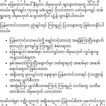
တာ၊ ခြေထောက်ပေါ် နီရဲတာ ဒါမှမဟုတ် ဖျားနာတာတွေ ပါဝင်ပါ
တယ်။ ချက်ချင်း ကုသမှု မခံယူရင် ပိုးဝင်တာက ပတ်ဝန်းကျင် တစ်
ရှူးတွေ ဒါမှမဟုတ် သွေးထဲကိုပါ ပျံ့နှံ့သွားနိုင်ပါတယ်။
ပြန်ကောင်းလာတာ ညံ့ဖျင်းရင် ကြာရှည် ပြဿနာတွေ ဖြစ်လာနိုင်ပါ
တယ်။
ပြန်ကောင်းလာမယ်လို့ မျှော်လင့်ထားတဲ့ အချိန်ကြာပြီးနောက်
မှာလည်း နာကျင်မှု ကြာရှည် ခံစားရတာ
ခြေချောင်းအဆစ်မှာ တင်းကျပ်တာ ဒါမှမဟုတ် လှုပ်ရှားမှု
ကန့်သတ်ခံရတာ
နှစ်အတော်ကြာပြီးနောက်မှာ ဒဏ်ရာရတဲ့ အဆစ်မှာ အဆစ်
ရောင်ရောဂါ ဖြစ်လာတာ
အရိုးတွေ မှားယွင်းတဲ့ နေရာမှာ ပြန်ကောင်းလာရင် ပုံသဏ္ဌာန်
ထာဝရ ပျက်စီးတာ
အာရုံကြော ပျက်စီးတာကြောင့် ကြာရှည် လက်တွေ သတိမ
ထားမိတာ ဒါမှမဟုတ် ယားယံတာ
တခါတရံမှာ ကျိုးသွားတဲ့ အရိုးတွေဟာ ပြန်ကပ်မိတာ မကောင်းဘူး၊