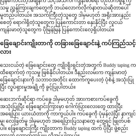
ပြန်ကောင်းတဲ့အချိန်က သင့်အသက်၊ ကျန်းမာရေး တိုးတက်မှုနဲ့ ကု
သမှု ညွှန်ကြားချက်တွေကို ဘယ်လောက်လိုက်နာတယ်ဆိုတာပေါ်
မူတည်ပါတယ်။ အသက်ကြီးတဲ့သူတွေ ဒါမှမဟုတ် အရိုးအားနည်း
စေတဲ့ ရောဂါရှိတဲ့သူတွေက ပြန်ကောင်းတာ နှေးနိုင်ပြီး လူငယ်
ကျန်းမာတဲ့သူတွေက ပိုမြန်မြန် ပြန်ကောင်းလေ့ရှိပါတယ်။
ခြေချောင်းကျိုးတာကို တခြားခြေချောင်းနဲ့ ကပ်ကြည်သင့်
လား
သေးငယ်တဲ့ ခြေချောင်းတွေ ကျိုးရိုးရှင်းတဲ့အတွက် Buddy taping က
ထိရောက်တဲ့ ကုသမှု ဖြစ်နိုင်ပါတယ်။ ဒီနည်းလမ်းက ကျန်းမာတဲ့
ခြေချောင်းနားကို သဘာဝအတိုင်း ထောက်ကူပေးတဲ့ ပုံစံနဲ့ အသုံးပြု
ပြီး လှုပ်ရှားမှုအချို့ကို ခွင့်ပြုပါတယ်။
ဆေးဘက်ဆိုင်ရာ ကပ်ခွေ ဒါမှမဟုတ် အားကစားကပ်ခွေကို
အသုံးပြုပြီး ခြေချောင်းကြားမှာ ဂေါက်ပြားလေးတွေ ထားပြီး
အရေပြား ယားယံတာကို ကာကွယ်ပါ။ ကပ်ခွေကို ပုံမှန်လဲပြီး နာကျင်
မှု၊ လေဖြတ်မှု ဒါမှမဟုတ် အရေပြားပြသနာတွေ တွေ့ရင် ဖြုတ်ပစ်
ပါ။ ခြေချောင်းကြီး ကျိုးတာက Buddy taping ထက် ပိုပြီး ဖွဲ့စည်း
ထားတဲ့ ထောက်ကူပြုမှု လိုအပ်ပါတယ်။