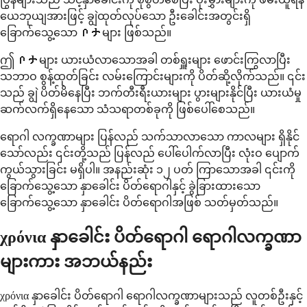
ယေဘုယျအားဖြင့် ချွဲထုတ်လုပ်သော ဦးခေါင်းအတွင်းရှိ
ခြောက်သွေ့သော ቦታများ ဖြစ်သည်။
ဤ ቦታများ ယားယံလာသောအခါ တစ်ရှူးများ ဖောင်းကြွလာပြီး
သဘာဝ စွန့်ထုတ်ခြင်း လမ်းကြောင်းများကို ပိတ်ဆို့လိုက်သည်။ ၎င်း
သည် ချွဲ ပိတ်မိနေပြီး ဘက်တီးရီးယားများ ပွားများနိုင်ပြီး ယားယံမှု
ဆက်လက်ရှိနေသော သံသရာတစ်ခုကို ဖြစ်ပေါ်စေသည်။
ရောဂါ လက္ခဏာများ ပြန်လည် သက်သာလာသော ကာလများ ရှိနိုင်
သော်လည်း ၎င်းတို့သည် ပြန်လည် ပေါ်ပေါက်လာပြီး လုံးဝ ပျောက်
ကွယ်သွားခြင်း မရှိပါ။ အနည်းဆုံး ၁၂ ပတ် ကြာသောအခါ ၎င်းကို
ခြောက်သွေ့သော နှာခေါင်း ပိတ်ရောဂါနှင့် ခွဲခြားထားသော
ခြောက်သွေ့သော နှာခေါင်း ပိတ်ရောဂါအဖြစ် သတ်မှတ်သည်။
χρόνια နှာခေါင်း ပိတ်ရောဂါ ရောဂါလက္ခဏာ
များကား အဘယ်နည်း
χρόνια နှာခေါင်း ပိတ်ရောဂါ ရောဂါလက္ခဏာများသည် လူတစ်ဦးနှင့်