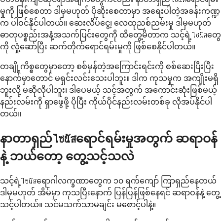
မှုကို ဖြစ်စေတာ ဒါမှမဟုတ် ပိုဆိုးစေတာမှာ အရေးပါတဲ့အခန်းကဏ္ဍ
က ပါဝင်နိုင်ပါတယ်။ ဆေးလိပ်ငွေ့၊ လေထုညစ်ညမ်းမှု ဒါမှမဟုတ်
ဓာတုပစ္စည်းအနံ့အသက်ပြင်းတွေကို ထိတွေ့မိတာက သင့်ရဲ့ไซนัสတွေ
ကို လှုံ့ဆော်ပြီး ဆက်တိုက်ရောင်ရမ်းမှုကို ဖြစ်စေနိုင်ပါတယ်။
တချို့ကိစ္စတွေမှာတော့ စစ်မှန်တဲ့အကြောင်းရင်းကို စစ်ဆေးပြီးပြီး
နောက်မှာတောင် မရှင်းလင်းသေးပါဘူး။ ဒါက ကုသမှုက အကျိုးမရှိ
ဘူးလို့ မဆိုလိုပါဘူး၊ ဒါပေမယ့် သင့်အတွက် အကောင်းဆုံးဖြစ်မယ့်
နည်းလမ်းကို ရှာဖွေဖို့ ပိုပြီး ကိုယ်ပိုင်နည်းလမ်းတစ်ခု လိုအပ်နိုင်ပါ
တယ်။
နာတာရှည်ไซนัสရောင်ရမ်းမှုအတွက် ဆရာဝန်
နဲ့ ဘယ်တော့ တွေ့သင့်သလဲ
သင့်ရဲ့ไซนัสရောဂါလက္ခဏာတွေက ၁၀ ရက်ကျော် ကြာရှည်နေတယ်
ဒါမှမဟုတ် အိမ်မှာ ကုသပြီးနောက် ပြန်ပြန်ဖြစ်နေရင် ဆရာဝန်နဲ့ တွေ့
သင့်ပါတယ်။ သင်မသက်သာမချင်း မစောင့်ပါနဲ့။