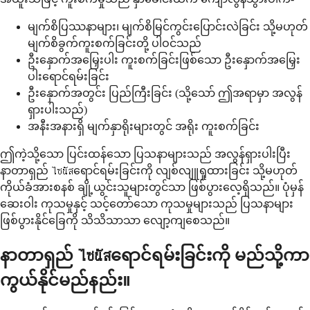
မျက်စိပြဿနာများ၊ မျက်စိမြင်ကွင်းပြောင်းလဲခြင်း သို့မဟုတ်
မျက်စိခွက်ကူးစက်ခြင်းတို့ ပါဝင်သည်
ဦးနှောက်အမြှေးပါး ကူးစက်ခြင်းဖြစ်သော ဦးနှောက်အမြှေး
ပါးရောင်ရမ်းခြင်း
ဦးနှောက်အတွင်း ပြည်ကြီးခြင်း (သို့သော် ဤအရာမှာ အလွန်
ရှားပါးသည်)
အနီးအနားရှိ မျက်နှာရိုးများတွင် အရိုး ကူးစက်ခြင်း
ဤကဲ့သို့သော ပြင်းထန်သော ပြသနာများသည် အလွန်ရှားပါးပြီး
နာတာရှည် ไซนัสရောင်ရမ်းခြင်းကို လျစ်လျူရှုထားခြင်း သို့မဟုတ်
ကိုယ်ခံအားစနစ် ချို့ယွင်းသူများတွင်သာ ဖြစ်ပွားလေ့ရှိသည်။ ပုံမှန်
ဆေးဝါး ကုသမှုနှင့် သင့်တော်သော ကုသမှုများသည် ပြသနာများ
ဖြစ်ပွားနိုင်ခြေကို သိသိသာသာ လျော့ကျစေသည်။
နာတာရှည် ไซนัสရောင်ရမ်းခြင်းကို မည်သို့ကာ
ကွယ်နိုင်မည်နည်း။