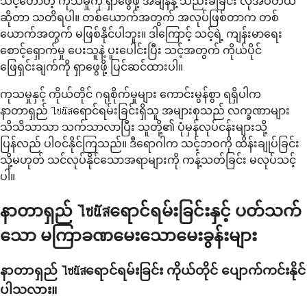
သင့်တော်တဲ့ ကုသမှုကို ရှာဖွေဖို့ အချိန်နဲ့ သည်းခံခြင်း လိုအပ်တယ်
ဆိုတာ သတိရပါ။ တစ်ယောက်အတွက် အလုပ်ဖြစ်တာက တစ်
ယောက်အတွက် မဖြစ်နိုင်ပါဘူး။ ဒါကြောင့် သင့်ရဲ့ ကျန်းမာရေး
စောင့်ရှောက်မှု ပေးသူနဲ့ ပူးပေါင်းပြီး သင့်အတွက် ကိုယ်ပိုင်
ဖြေရှင်းချက်ကို ရှာဖွေဖို့ ပြင်ဆင်ထားပါ။
ကုသမှုနှင့် ကိုယ်တိုင် ဂရုစိုက်မှုများ ကောင်းမွန်စွာ ရရှိပါက
နာတာရှည် ไซนัสရောင်ရမ်းခြင်းရှိသူ အများစုသည် လက္ခဏာများ
သိသိသာသာ သက်သာလာပြီး သူတို့၏ ပုံမှန်လုပ်ငန်းများသို့
ပြန်လည် ပါဝင်နိုင်ကြသည်။ ဒီရောဂါက သင့်ဘဝကို ထိန်းချုပ်ခြင်း
သို့မဟုတ် သင်လုပ်နိုင်သောအရာများကို ကန့်သတ်ခြင်း မလုပ်သင့်
ပါ။
နာတာရှည် ไซนัสရောင်ရမ်းခြင်းနှင့် ပတ်သက်
သော မကြာခဏမေးသောမေးခွန်းများ
နာတာရှည် ไซนัสရောင်ရမ်းခြင်း ကိုယ်တိုင် ပျောက်ကင်းနိုင်
ပါသလား။