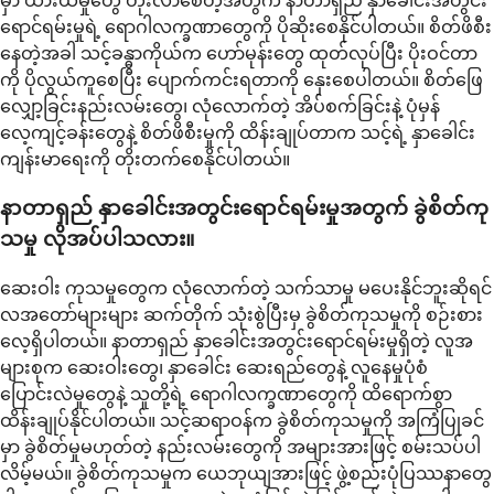
မှာ ယားယံမှုတွေ တိုးလာစေတဲ့အတွက် နာတာရှည် နှာခေါင်းအတွင်း
ရောင်ရမ်းမှုရဲ့ ရောဂါလက္ခဏာတွေကို ပိုဆိုးစေနိုင်ပါတယ်။ စိတ်ဖိစီး
နေတဲ့အခါ သင့်ခန္ဓာကိုယ်က ဟော်မုန်းတွေ ထုတ်လုပ်ပြီး ပိုးဝင်တာ
ကို ပိုလွယ်ကူစေပြီး ပျောက်ကင်းရတာကို နှေးစေပါတယ်။ စိတ်ဖြေ
လျှော့ခြင်းနည်းလမ်းတွေ၊ လုံလောက်တဲ့ အိပ်စက်ခြင်းနဲ့ ပုံမှန်
လေ့ကျင့်ခန်းတွေနဲ့ စိတ်ဖိစီးမှုကို ထိန်းချုပ်တာက သင့်ရဲ့ နှာခေါင်း
ကျန်းမာရေးကို တိုးတက်စေနိုင်ပါတယ်။
နာတာရှည် နှာခေါင်းအတွင်းရောင်ရမ်းမှုအတွက် ခွဲစိတ်ကု
သမှု လိုအပ်ပါသလား။
ဆေးဝါး ကုသမှုတွေက လုံလောက်တဲ့ သက်သာမှု မပေးနိုင်ဘူးဆိုရင်
လအတော်များများ ဆက်တိုက် သုံးစွဲပြီးမှ ခွဲစိတ်ကုသမှုကို စဉ်းစား
လေ့ရှိပါတယ်။ နာတာရှည် နှာခေါင်းအတွင်းရောင်ရမ်းမှုရှိတဲ့ လူအ
များစုက ဆေးဝါးတွေ၊ နှာခေါင်း ဆေးရည်တွေနဲ့ လူနေမှုပုံစံ
ပြောင်းလဲမှုတွေနဲ့ သူတို့ရဲ့ ရောဂါလက္ခဏာတွေကို ထိရောက်စွာ
ထိန်းချုပ်နိုင်ပါတယ်။ သင့်ဆရာဝန်က ခွဲစိတ်ကုသမှုကို အကြံပြုခင်
မှာ ခွဲစိတ်မှုမဟုတ်တဲ့ နည်းလမ်းတွေကို အများအားဖြင့် စမ်းသပ်ပါ
လိမ့်မယ်။ ခွဲစိတ်ကုသမှုက ယေဘုယျအားဖြင့် ဖွဲ့စည်းပုံပြဿနာတွေ