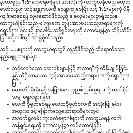
နာတာရှည် ไซนัสရောင်ရမ်းခြင်း အားလုံးကို ကာကွယ်နိုင်မည်မဟုတ်
သော်လည်း သင့်အန္တရာယ်ကို လျော့ကျစေပြီး သင့် ไซนัสများကို ပိုမို
ကျန်းမာစေရန် လုပ်ဆောင်နိုင်သည့် ခြေလှမ်းများစွာရှိသည်။
ကာကွယ်ခြင်းသည် မကြာခဏ တွန်းအားပေးသည့်အရာများကို
ရှောင်ရှားခြင်းနှင့် နှာခေါင်း သန့်ရှင်းရေးကို ကောင်းမွန်စွာ ထိန်းသိမ်း
ခြင်းတို့ပေါ်တွင် အာရုံစိုက်သည်။
သင့် ไซนัสများကို ကာကွယ်ရာတွင် ကူညီနိုင်သည့် ထိရောက်သော
နည်းဗျူဟာများမှာ -
သင့်လျော်သော ဆေးဝါးများဖြင့် အလာဂျီကို ထိန်းချုပ်ခြင်း
နှင့် သိရှိထားသော တွန်းအားပေးသည့်အရာများကို ရှောင်ရှား
ခြင်း
ဆေးလိပ်မီးခိုးနှင့် အခြားလေထုညစ်ညမ်းမှုများကို တတ်နိုင်
သမျှ ရှောင်ရှားခြင်း
လေကို စိုစွတ်စေရန် လေထုစိုစွတ်စက်ကို အသုံးပြုခြင်း၊
အထူးသဖြင့် ခြောက်သွေ့သောရာသီများတွင်
အသက်ရှူလမ်း ကူးစက်ရောဂါများကို ကာကွယ်ရန် လက်
သန့်ရှင်းရေးကို ကောင်းမွန်စွာ လုပ်ဆောင်ခြင်း
အသက်ရှူလမ်း ကူးစက်ရောဂါများကို ချက်ချင်းနှင့် ပြည့်စုံစွာ