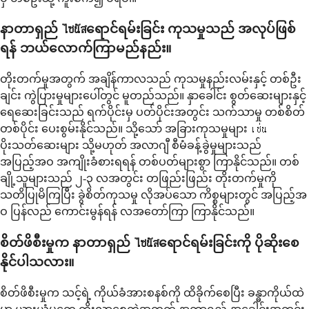
နာတာရှည် ไซนัสရောင်ရမ်းခြင်း ကုသမှုသည် အလုပ်ဖြစ်
ရန် ဘယ်လောက်ကြာမည်နည်း။
တိုးတက်မှုအတွက် အချိန်ကာလသည် ကုသမှုနည်းလမ်းနှင့် တစ်ဦး
ချင်း ကွဲပြားမှုများပေါ်တွင် မူတည်သည်။ နှာခေါင်း စွတ်ဆေးများနှင့်
ရေဆေးခြင်းသည် ရက်ပိုင်းမှ ပတ်ပိုင်းအတွင်း သက်သာမှု တစ်စိတ်
တစ်ပိုင်း ပေးစွမ်းနိုင်သည်။ သို့သော် အခြားကုသမှုများ เช่น
ပိုးသတ်ဆေးများ သို့မဟုတ် အလာဂျီ စီမံခန့်ခွဲမှုများသည်
အပြည့်အဝ အကျိုးခံစားရရန် တစ်ပတ်များစွာ ကြာနိုင်သည်။ တစ်
ချို့သူများသည် ၂-၃ လအတွင်း တဖြည်းဖြည်း တိုးတက်မှုကို
သတိပြုမိကြပြီး ခွဲစိတ်ကုသမှု လိုအပ်သော ကိစ္စများတွင် အပြည့်အ
ဝ ပြန်လည် ကောင်းမွန်ရန် လအတော်ကြာ ကြာနိုင်သည်။
စိတ်ဖိစီးမှုက နာတာရှည် ไซนัสရောင်ရမ်းခြင်းကို ပိုဆိုးစေ
နိုင်ပါသလား။
စိတ်ဖိစီးမှုက သင့်ရဲ့ ကိုယ်ခံအားစနစ်ကို ထိခိုက်စေပြီး ခန္ဓာကိုယ်ထဲ