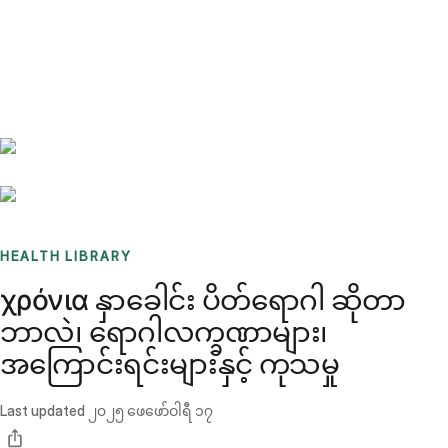
Benchmarks
Stories
FAQ
Sign up / Log in
HEALTH LIBRARY
χρόνια နှာခေါင်း ပိတ်ရောဂါ ဆိုတာ
ဘာလဲ၊ ရောဂါလက္ခဏာများ၊
အကြောင်းရင်းများနှင့် ကုသမှု
Last updated
၂၀၂၅ ဖေဖော်ဝါရီ ၁၇