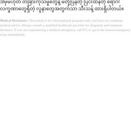
ဒါမှမဟုတ် တခြားကုသမှုတွေနဲ့ မတုံ့ပြန်တဲ့ ပြင်းထန်တဲ့ ရောဂါ
လက္ခဏာတွေရှိတဲ့ လူနာတွေအတွက်သာ သီးသန့် ထားရှိပါတယ်။
Medical Disclaimer:
This article is for informational purposes only and does not constitute
medical advice. Always consult a qualified healthcare provider for diagnosis and treatment
decisions. If you are experiencing a medical emergency, call 911 or go to the nearest emergency
room immediately.