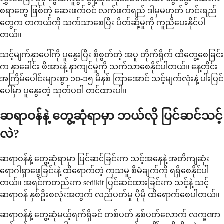
စရာတွေ ဖြစ်တဲ့ ဆေးဖက်ဝင် လက်ဖက်ရည် ဒါမှမဟုတ် ဟင်းရည်
တွေက တကယ်ကို သက်သာစေပြီး ပိတ်ဆို့မှုကို ကူညီပေးနိုင်ပါ
တယ်။
သင့်မျက်နှာပေါ်ကို ပူနွေးပြီး စိုစွတ်တဲ့ အပူ တိုက်ရိုက် ထိတွေ့စေခြင်း
က နှာခေါင်း ဖိအားနဲ့ နာကျင်မှုကို သက်သာစေနိုင်ပါတယ်။ နေ့တိုင်း
အကြိမ်ပေါင်းများစွာ ၁၀-၁၅ မိနစ် ကြာအောင် သင့်မျက်လုံးနဲ့ ပါးပြင်
ပေါ်မှာ ပူနွေးတဲ့ သုတ်ပဝါ တင်ထားပါ။
ဆရာဝန်နဲ့ တွေ့ဆုံရာမှာ ဘယ်လို ပြင်ဆင်သင့်
လဲ?
ဆရာဝန်နဲ့ တွေ့ဆုံရာမှာ ပြင်ဆင်ခြင်းက သင့်အနေနဲ့ အတိကျဆုံး
ရောဂါရှာဖွေခြင်းနဲ့ ထိရောက်တဲ့ ကုသမှု စီမံချက်ကို ရရှိစေနိုင်ပါ
တယ်။ အရင်ကတည်းက sedikit ပြင်ဆင်ထားခြင်းက သင့်နဲ့ သင့်
ဆရာဝန် နှစ်ဦးစလုံးအတွက် လည်ပတ်မှု ပိုမို ထိရောက်စေပါတယ်။
ဆရာဝန်နဲ့ တွေ့ဆုံမယ့်ရက်ရှိခင် တစ်ပတ် နှစ်ပတ်လောက် လက္ခဏာ