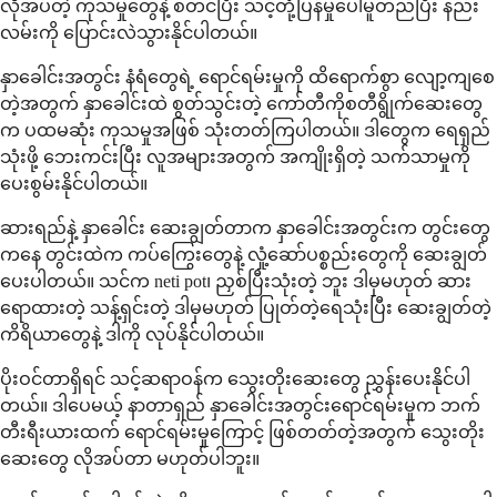
လိုအပ်တဲ့ ကုသမှုတွေနဲ့ စတင်ပြီး သင့်တုံ့ပြန်မှုပေါ်မူတည်ပြီး နည်း
လမ်းကို ပြောင်းလဲသွားနိုင်ပါတယ်။
နှာခေါင်းအတွင်း နံရံတွေရဲ့ ရောင်ရမ်းမှုကို ထိရောက်စွာ လျော့ကျစေ
တဲ့အတွက် နှာခေါင်းထဲ စွတ်သွင်းတဲ့ ကော်တီကိုစတီရွိုက်ဆေးတွေ
က ပထမဆုံး ကုသမှုအဖြစ် သုံးတတ်ကြပါတယ်။ ဒါတွေက ရေရှည်
သုံးဖို့ ဘေးကင်းပြီး လူအများအတွက် အကျိုးရှိတဲ့ သက်သာမှုကို
ပေးစွမ်းနိုင်ပါတယ်။
ဆားရည်နဲ့ နှာခေါင်း ဆေးချွတ်တာက နှာခေါင်းအတွင်းက တွင်းတွေ
ကနေ တွင်းထဲက ကပ်ကြွေးတွေနဲ့ လှုံ့ဆော်ပစ္စည်းတွေကို ဆေးချွတ်
ပေးပါတယ်။ သင်က neti pot၊ ညှစ်ပြီးသုံးတဲ့ ဘူး ဒါမှမဟုတ် ဆား
ရောထားတဲ့ သန့်ရှင်းတဲ့ ဒါမှမဟုတ် ပြုတ်တဲ့ရေသုံးပြီး ဆေးချွတ်တဲ့
ကိရိယာတွေနဲ့ ဒါကို လုပ်နိုင်ပါတယ်။
ပိုးဝင်တာရှိရင် သင့်ဆရာဝန်က သွေးတိုးဆေးတွေ ညွှန်းပေးနိုင်ပါ
တယ်။ ဒါပေမယ့် နာတာရှည် နှာခေါင်းအတွင်းရောင်ရမ်းမှုက ဘက်
တီးရီးယားထက် ရောင်ရမ်းမှုကြောင့် ဖြစ်တတ်တဲ့အတွက် သွေးတိုး
ဆေးတွေ လိုအပ်တာ မဟုတ်ပါဘူး။