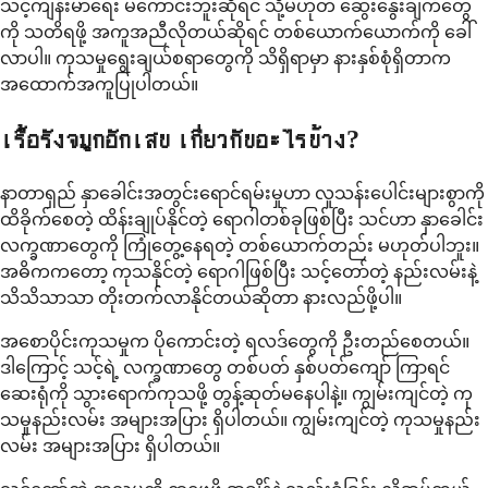
သင့်ကျန်းမာရေး မကောင်းဘူးဆိုရင် သို့မဟုတ် ဆွေးနွေးချက်တွေ
ကို သတိရဖို့ အကူအညီလိုတယ်ဆိုရင် တစ်ယောက်ယောက်ကို ခေါ်
လာပါ။ ကုသမှုရွေးချယ်စရာတွေကို သိရှိရာမှာ နားနှစ်စုံရှိတာက
အထောက်အကူပြုပါတယ်။
เรื้อรังจมูกอักเสบ เกี่ยวกับอะไรบ้าง?
နာတာရှည် နှာခေါင်းအတွင်းရောင်ရမ်းမှုဟာ လူသန်းပေါင်းများစွာကို
ထိခိုက်စေတဲ့ ထိန်းချုပ်နိုင်တဲ့ ရောဂါတစ်ခုဖြစ်ပြီး သင်ဟာ နှာခေါင်း
လက္ခဏာတွေကို ကြုံတွေ့နေရတဲ့ တစ်ယောက်တည်း မဟုတ်ပါဘူး။
အဓိကကတော့ ကုသနိုင်တဲ့ ရောဂါဖြစ်ပြီး သင့်တော်တဲ့ နည်းလမ်းနဲ့
သိသိသာသာ တိုးတက်လာနိုင်တယ်ဆိုတာ နားလည်ဖို့ပါ။
အစောပိုင်းကုသမှုက ပိုကောင်းတဲ့ ရလဒ်တွေကို ဦးတည်စေတယ်။
ဒါကြောင့် သင့်ရဲ့ လက္ခဏာတွေ တစ်ပတ် နှစ်ပတ်ကျော် ကြာရင်
ဆေးရုံကို သွားရောက်ကုသဖို့ တွန့်ဆုတ်မနေပါနဲ့။ ကျွမ်းကျင်တဲ့ ကု
သမှုနည်းလမ်း အများအပြား ရှိပါတယ်။ ကျွမ်းကျင်တဲ့ ကုသမှုနည်း
လမ်း အများအပြား ရှိပါတယ်။