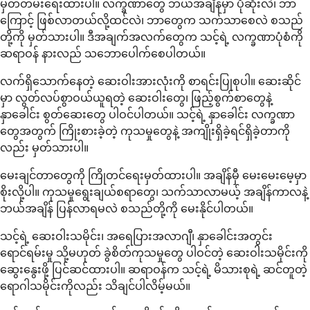
မှတ်တမ်းရေးထားပါ။ လက္ခဏာတွေ ဘယ်အချိန်မှာ ပိုဆိုးလဲ၊ ဘာ
ကြောင့် ဖြစ်လာတယ်လို့ထင်လဲ၊ ဘာတွေက သက်သာစေလဲ စသည်
တို့ကို မှတ်သားပါ။ ဒီအချက်အလက်တွေက သင့်ရဲ့ လက္ခဏာပုံစံကို
ဆရာဝန် နားလည် သဘောပေါက်စေပါတယ်။
လက်ရှိသောက်နေတဲ့ ဆေးဝါးအားလုံးကို စာရင်းပြုစုပါ။ ဆေးဆိုင်
မှာ လွတ်လပ်စွာဝယ်ယူရတဲ့ ဆေးဝါးတွေ၊ ဖြည့်စွက်စာတွေနဲ့
နှာခေါင်း စွတ်ဆေးတွေ ပါဝင်ပါတယ်။ သင့်ရဲ့ နှာခေါင်း လက္ခဏာ
တွေအတွက် ကြိုးစားခဲ့တဲ့ ကုသမှုတွေနဲ့ အကျိုးရှိခဲ့ရင်ရှိခဲ့တာကို
လည်း မှတ်သားပါ။
မေးချင်တာတွေကို ကြိုတင်ရေးမှတ်ထားပါ။ အချိန်မှီ မေးမေးမေ့မှာ
စိုးလို့ပါ။ ကုသမှုရွေးချယ်စရာတွေ၊ သက်သာလာမယ့် အချိန်ကာလနဲ့
ဘယ်အချိန် ပြန်လာရမလဲ စသည်တို့ကို မေးနိုင်ပါတယ်။
သင့်ရဲ့ ဆေးဝါးသမိုင်း၊ အရေပြားအလာဂျီ၊ နှာခေါင်းအတွင်း
ရောင်ရမ်းမှု သို့မဟုတ် ခွဲစိတ်ကုသမှုတွေ ပါဝင်တဲ့ ဆေးဝါးသမိုင်းကို
ဆွေးနွေးဖို့ ပြင်ဆင်ထားပါ။ ဆရာဝန်က သင့်ရဲ့ မိသားစုရဲ့ ဆင်တူတဲ့
ရောဂါသမိုင်းကိုလည်း သိချင်ပါလိမ့်မယ်။