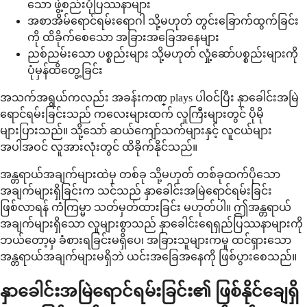
သော ဖွဲ့စည်းပုံပြဿနာများ
အစာအိမ်ရောင်ရမ်းရောဂါ သို့မဟုတ် တွင်းခြောက်ထွက်ခြင်း
ကို ထိခိုက်စေသော အခြားအခြေအနေများ
ညစ်ညမ်းသော ပစ္စည်းများ သို့မဟုတ် လှုံ့ဆော်ပစ္စည်းများကို
ပုံမှန်ထိတွေ့ခြင်း
အသက်အရွယ်ကလည်း အခန်းကဏ္ plays ပါဝင်ပြီး နှာခေါင်းအမြဲ
ရောင်ရမ်းခြင်းသည် ကလေးများထက် လူကြီးများတွင် ပိုမို
များပြားသည်။ သို့သော် ဆယ်ကျော်သက်များနှင့် လူငယ်များ
အပါအဝင် လူအားလုံးတွင် ထိခိုက်နိုင်သည်။
အန္တရာယ်အချက်များထဲမှ တစ်ခု သို့မဟုတ် တစ်ခုထက်ပိုသော
အချက်များရှိခြင်းက သင်သည် နှာခေါင်းအမြဲရောင်ရမ်းခြင်း
ဖြစ်လာရန် ကံကြမ္မာ သတ်မှတ်ထားခြင်း မဟုတ်ပါ။ ဤအန္တရာယ်
အချက်များရှိသော လူများစွာသည် နှာခေါင်းရေရှည်ပြဿနာများကို
ဘယ်တော့မှ ခံစားရခြင်းမရှိပေ၊ အခြားသူများကမူ ထင်ရှားသော
အန္တရာယ်အချက်များမရှိဘဲ ယင်းအခြေအနေကို ဖြစ်ပွားစေသည်။
နှာခေါင်းအမြဲရောင်ရမ်းခြင်း၏ ဖြစ်နိုင်ချေရှိ