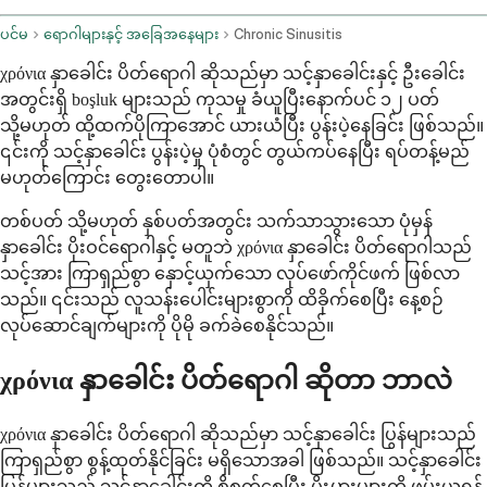
ပင်မ
ရောဂါများနှင့် အခြေအနေများ
Chronic Sinusitis
χρόνια နှာခေါင်း ပိတ်ရောဂါ ဆိုသည်မှာ သင့်နှာခေါင်းနှင့် ဦးခေါင်း
အတွင်းရှိ boşluk များသည် ကုသမှု ခံယူပြီးနောက်ပင် ၁၂ ပတ်
သို့မဟုတ် ထို့ထက်ပိုကြာအောင် ယားယံပြီး ပွန်းပဲ့နေခြင်း ဖြစ်သည်။
၎င်းကို သင့်နှာခေါင်း ပွန်းပဲ့မှု ပုံစံတွင် တွယ်ကပ်နေပြီး ရပ်တန့်မည်
မဟုတ်ကြောင်း တွေးတောပါ။
တစ်ပတ် သို့မဟုတ် နှစ်ပတ်အတွင်း သက်သာသွားသော ပုံမှန်
နှာခေါင်း ပိုးဝင်ရောဂါနှင့် မတူဘဲ χρόνια နှာခေါင်း ပိတ်ရောဂါသည်
သင့်အား ကြာရှည်စွာ နှောင့်ယှက်သော လုပ်ဖော်ကိုင်ဖက် ဖြစ်လာ
သည်။ ၎င်းသည် လူသန်းပေါင်းများစွာကို ထိခိုက်စေပြီး နေ့စဉ်
လုပ်ဆောင်ချက်များကို ပိုမို ခက်ခဲစေနိုင်သည်။
χρόνια နှာခေါင်း ပိတ်ရောဂါ ဆိုတာ ဘာလဲ
χρόνια နှာခေါင်း ပိတ်ရောဂါ ဆိုသည်မှာ သင့်နှာခေါင်း ပြွန်များသည်
ကြာရှည်စွာ စွန့်ထုတ်နိုင်ခြင်း မရှိသောအခါ ဖြစ်သည်။ သင့်နှာခေါင်း
ပြွန်များသည် သင့်နှာခေါင်းကို စိုစွတ်စေပြီး ပိုးမွှားများကို ဖမ်းယူရန်