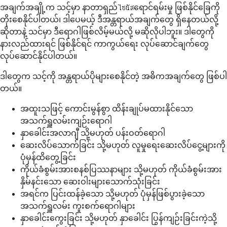
အချက်အချို့က သင့်မှာ နာတာရှည်ไซนัสရောင်ရမ်းမှု ဖြစ်နိုင်ခြေကို
တိုးစေနိုင်ပါတယ်၊ ဒါပေမယ့် ဒီအန္တရာယ်အချက်တွေ ရှိနေတယ်လို့
ဆိုတာနဲ့ သင်မှာ ဒီရောဂါဖြစ်လိမ့်မယ်လို့ မဆိုလိုပါဘူး။ ဒါတွေကို
နားလည်ထားရင် ဖြစ်နိုင်ရင် ကာကွယ်ရေး လုပ်ဆောင်ချက်တွေ
လုပ်ဆောင်နိုင်ပါတယ်။
ဒါတွေက သင့်ကို အန္တရာယ်ပိုများစေနိုင်တဲ့ အဓိကအချက်တွေ ဖြစ်ပါ
တယ်။
အထူးသဖြင့် ကောင်းမွန်စွာ ထိန်းချုပ်မထားနိုင်သော
အသက်ရှူလမ်းကျဉ်းရောဂါ
နှာခေါင်းအလာဂျီ သို့မဟုတ် ပန်းဝတ်ရောဂါ
ဆေးလိပ်သောက်ခြင်း သို့မဟုတ် လူမှုရေးဆေးလိပ်ငွေ့များကို
ပုံမှန်ထိတွေ့ခြင်း
ကိုယ်ခံစွမ်းအားစနစ်ပြဿနာများ သို့မဟုတ် ကိုယ်ခံစွမ်းအား
နှိမ်နင်းသော ဆေးဝါးများသောက်သုံးခြင်း
အရင်က ပြင်းထန်ခဲ့သော သို့မဟုတ် ပုံမှန်ဖြစ်ပွားခဲ့သော
အသက်ရှူလမ်း ကူးစက်ရောဂါများ
နှာခေါင်းကွေးခြင်း သို့မဟုတ် နှာခေါင်း ပြွန်ကျဉ်းခြင်းကဲ့သို့