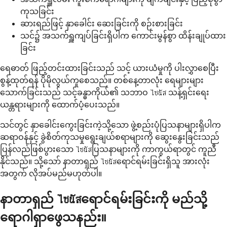
ကုသခြင်း
ဆားရည်ဖြင့် နှာခေါင်း ဆေးခြင်းကို စဉ်းစားခြင်း
သင်၌ အသက်ရှူကျပ်ခြင်းရှိပါက ကောင်းမွန်စွာ ထိန်းချုပ်ထား
ခြင်း
ရေဓာတ် ဖြည့်တင်းထားခြင်းသည် သင့် ယားယံမှုကို ပါးလွှာစေပြီး
စွန့်ထုတ်ရန် ပိုမိုလွယ်ကူစေသည်။ တစ်နေ့တာလုံး ရေများများ
သောက်ခြင်းသည် သင့်ခန္ဓာကိုယ်၏ သဘာဝ ไซนัส သန့်ရှင်းရေး
ယန္တရားများကို ထောက်ပံ့ပေးသည်။
သင်တွင် နှာခေါင်းကွေးခြင်းကဲ့သို့သော ဖွဲ့စည်းပုံပြသနာများရှိပါက
ဆရာဝန်နှင့် ခွဲစိတ်ကုသမှုရွေးချယ်စရာများကို ဆွေးနွေးခြင်းသည်
ပြန်လည်ဖြစ်ပွားသော ไซนัสပြသနာများကို ကာကွယ်ရာတွင် ကူညီ
နိုင်သည်။ သို့သော် နာတာရှည် ไซนัสရောင်ရမ်းခြင်းရှိသူ အားလုံး
အတွက် လိုအပ်မည်မဟုတ်ပါ။
နာတာရှည် ไซนัสရောင်ရမ်းခြင်းကို မည်သို့
ရောဂါရှာဖွေသနည်း။