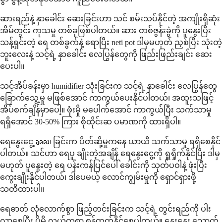
ဆားရည်နဲ့ နှာခေါင်း ဆေးခြင်းဟာ သင် စမ်းသပ်နိုင်တဲ့ အကျိုးရှိဆုံး
အိမ်တွင်း ကုသမှု တစ်ခုဖြစ်ပါတယ်။ ဆား တစ်ဇွန်းခွဲကို ပူနွေးပြီး
သန့်ရှင်းတဲ့ ရေ တစ်ခွက်နဲ့ ရောပြီး neti pot ဒါမှမဟုတ် ညှစ်ပြီး သုံးတဲ့
ဘူးလေးနဲ့ သင့်ရဲ့ နှာခေါင်း လေပြွန်တွေကို ဖြည်းဖြည်းချင်း ဆေး
ပေးပါ။
သင့်အိပ်ခန်းမှာ humidifier သုံးခြင်းက သင့်ရဲ့ နှာခေါင်း လေပြွန်တွေ
ခြောက်သွေ့မှု မဖြစ်အောင် ကာကွယ်ပေးနိုင်ပါတယ်၊ အထူးသဖြင့်
အိပ်စက်ချိန်မှာပေါ့။ ဖုံးမှို မပေါက်အောင် ကာကွယ်ပြီး သက်သာမှု
ရရှိအောင် 30-50% ကြား စိုထိုင်းဆ ပမာဏကို ထားရှိပါ။
ရေနွေးငွေ့ สูดดม ခြင်းက ပိတ်ဆို့မှုကနေ ယာယီ သက်သာမှု ရရှိစေနိုင်
ပါတယ်။ သင်ဟာ ရေပူ ချိုးတဲ့အချိန် ရေနွေးငွေ့ကို ရှူရှိုက်နိုင်ပြီး ဒါမှ
မဟုတ် ပူနွေးတဲ့ ရေ ပန်းကန်ပြင်ပေါ် ခေါင်းကို သုတ်ပဝါနဲ့ ဖုံးပြီး
ကွေးချိုးနိုင်ပါတယ်၊ ဒါပေမယ့် လောင်ကျွမ်းမှုကို ရှောင်ရှားဖို့
သတိထားပါ။
ရေဓာတ် လုံလောက်စွာ ဖြည့်တင်းခြင်းက သင့်ရဲ့ တွင်းရည်ကို ပါး
လွှာစေပြီး ပိုမို လွယ်ကူစွာ စွန့်ထုတ်နိုင်စေပါတယ်။ နွေးနွေး သောက်