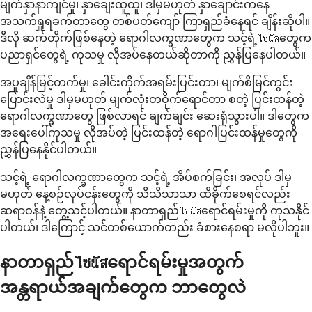
မျက်နှာနာကျင်မှု၊ နှာချေးထူထူ၊ ဒါမှမဟုတ် နှာချောင်းကနေ
အသက်ရှူရခက်တာတွေ တစ်ပတ်ကျော် ကြာရှည်ခံနေရင် ချိန်းဆိုပါ။
ဒီလို ဆက်တိုက်ဖြစ်နေတဲ့ ရောဂါလက္ခဏာတွေက သင့်ရဲ့ไซนัสတွေက
ပညာရှင်တွေရဲ့ ကုသမှု လိုအပ်နေတယ်ဆိုတာကို ညွှန်ပြနေပါတယ်။
အပူချိန်မြင့်တက်မှု၊ ခေါင်းကိုက်အရမ်းပြင်းတာ၊ မျက်စိမြင်ကွင်း
ပြောင်းလဲမှု ဒါမှမဟုတ် မျက်လုံးတဝိုက်ရောင်တာ စတဲ့ ပြင်းထန်တဲ့
ရောဂါလက္ခဏာတွေ ဖြစ်လာရင် ချက်ချင်း ဆေးရုံသွားပါ။ ဒါတွေက
အရေးပေါ်ကုသမှု လိုအပ်တဲ့ ပြင်းထန်တဲ့ ရောဂါပြင်းထန်မှုတွေကို
ညွှန်ပြနေနိုင်ပါတယ်။
သင့်ရဲ့ ရောဂါလက္ခဏာတွေက သင့်ရဲ့ အိပ်စက်ခြင်း၊ အလုပ် ဒါမှ
မဟုတ် နေ့စဉ်လုပ်ငန်းတွေကို သိသိသာသာ ထိခိုက်စေရင်လည်း
ဆရာဝန်နဲ့ တွေ့သင့်ပါတယ်။ နာတာရှည်ไซนัสရောင်ရမ်းမှုကို ကုသနိုင်
ပါတယ်၊ ဒါကြောင့် သင်တစ်ယောက်တည်း ခံစားနေစရာ မလိုပါဘူး။
နာတာရှည်ไซนัสရောင်ရမ်းမှုအတွက်
အန္တရာယ်အချက်တွေက ဘာတွေလဲ