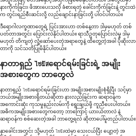
နားကိုက်ခြင်း၊ ဖိအားပေးသလို ခံစားရတဲ့ ခေါင်းကိုက်ခြင်းနဲ့ တွင်းထဲ
က တွင်းရည်စီးဆင်းလို့ လည်ချောင်းနာခြင်းတို့ ပါဝင်ပါတယ်။
ဒီရောဂါလက္ခဏာတွေရဲ့ ပြင်းအားဟာ တစ်နေ့တာ ဒါမှမဟုတ် တစ်
ပတ်တာအတွင်း ပြောင်းလဲနိုင်ပါတယ်။ ရာသီဥတုပြောင်းလဲမှု ဒါမှ
မဟုတ် တိကျတဲ့ လှုံ့ဆော်ပေးတဲ့အရာတွေနဲ့ ထိတွေ့တဲ့အခါ ပိုဆိုးလာ
တာကို သင်သတိပြုမိနိုင်ပါတယ်။
နာတာရှည် ไซนัสရောင်ရမ်းခြင်းရဲ့ အမျိုး
အစားတွေက ဘာတွေလဲ
နာတာရှည် ไซนัสရောင်ရမ်းခြင်းဟာ အမျိုးအစားမျိုးစုံရှိပြီး သင့်မှာ
ဘယ်အမျိုးအစားရှိတယ်ဆိုတာ နားလည်ခြင်းက ဆရာဝန်က
အကောင်းဆုံး ကုသမှုနည်းလမ်းကို ရွေးချယ်ဖို့ ကူညီပေးပါတယ်။
အဓိကအမျိုးအစားတွေကတော့ ဘာကြောင့် ယားယံတာလဲ နဲ့
ဆရာဝန်က စစ်ဆေးတဲ့အခါ ဘာတွေ့ရလဲ ဆိုတာပေါ်မူတည်ပါတယ်။
နှာခေါင်းအတွင်း သို့မဟုတ် ไซนัสထဲမှာ သေးငယ်ပြီး ပျော့တဲ့ အ