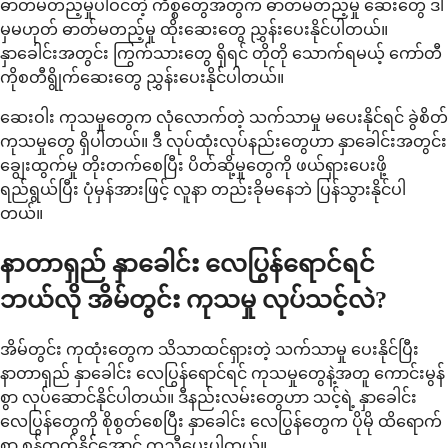
ဓာတ်မတည့်မှုပါဝင်တဲ့ ကိစ္စတွေအတွက် ဓာတ်မတည့်မှု ဆေးတွေ ဒါ
မှမဟုတ် ဓာတ်မတည့်မှု ထိုးဆေးတွေ ညွှန်းပေးနိုင်ပါတယ်။
နှာခေါင်းအတွင်း ကြွက်သားတွေ ရှိရင် တိုတို သောက်ရမယ့် ကော်တီ
ကိုစတီရွိုက်ဆေးတွေ ညွှန်းပေးနိုင်ပါတယ်။
ဆေးဝါး ကုသမှုတွေက လုံလောက်တဲ့ သက်သာမှု မပေးနိုင်ရင် ခွဲစိတ်
ကုသမှုတွေ ရှိပါတယ်။ ဒီ လုပ်ထုံးလုပ်နည်းတွေဟာ နှာခေါင်းအတွင်း
ချွေးထွက်မှု တိုးတက်စေပြီး ပိတ်ဆို့မှုတွေကို ဖယ်ရှားပေးဖို့
ရည်ရွယ်ပြီး ပုံမှန်အားဖြင့် လူနာ တည်းခိုမနေဘဲ ပြန်သွားနိုင်ပါ
တယ်။
နာတာရှည် နှာခေါင်း လေပြွန်ရောင်ရင်
ဘယ်လို အိမ်တွင်း ကုသမှု လုပ်သင့်လဲ?
အိမ်တွင်း ကုထုံးတွေက သိသာထင်ရှားတဲ့ သက်သာမှု ပေးနိုင်ပြီး
နာတာရှည် နှာခေါင်း လေပြွန်ရောင်ရင် ကုသမှုတွေနဲ့အတူ ကောင်းမွန်
စွာ လုပ်ဆောင်နိုင်ပါတယ်။ ဒီနည်းလမ်းတွေဟာ သင့်ရဲ့ နှာခေါင်း
လေပြွန်တွေကို စိုစွတ်စေပြီး နှာခေါင်း လေပြွန်တွေက ပိုမို ထိရောက်
စွာ စွန့်ထုတ်နိုင်အောင် ကူညီပေးပါတယ်။