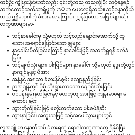
တစ်ဦး ကွဲပြားနိုင်သော်လည်း ၎င်းတို့သည် တည်တံ့ပြီး သင့်နေ့စဉ်
သက်တောင့်သက်သာရှိမှုကို බාධာ ပေးလေ့ရှိသည်။ သင့်ခန္ဓာကိုယ်
သည် ဤရောဂါကို ခံစားနေရကြောင်း ညွှန်ပြသော အဖြစ်များဆုံး
လက္ခဏာများမှာ-
သင့်နှာခေါင်းမှ သို့မဟုတ် သင့်လည်ချောင်းအောက်သို့ ထူ
သော၊ အရောင်ပြောင်းသော ချွဲများ
နှာခေါင်းပိတ်ခြင်းကြောင့် နှာခေါင်းဖြင့် အသက်ရှူရန် ခက်ခဲ
ခြင်း
သင့်မျက်လုံးများ၊ ပါးပြင်များ၊ နှာခေါင်း သို့မဟုတ် နဖူးတို့တွင်
နာကျင်မှုနှင့် ဖိအား
အနံ့နှင့် အရသာ ခံစားနိုင်စွမ်း လျော့နည်းခြင်း
ညအချိန်တွင် ပိုမို ဆိုးရွားလာသော ချောင်းဆိုးခြင်း
ပင်ပန်းနွမ်းနယ်ခြင်းနှင့် ယေဘုယျအားဖြင့် ကျန်းမာရေး မ
ကောင်းခြင်း
သွားတိုက်ခြင်းဖြင့် မတိုးတက်သော ပါးစပ်နံ့ဆိုး
သွားနာခြင်း၊ အထူးသဖြင့် သင့်အပေါ်သွားများတွင်
လူအချို့မှာ နောက်ထပ် ခံစားရတဲ့ ရောဂါလက္ခဏာတွေ ရှိနိုင်ပြီး
အထူးသဖြင့် စိတ်အနှောင့်အယှက်ဖြစ်စေနိုင်ပါတယ်။ ဒါတွေထဲမှာ