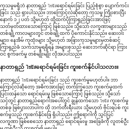
ကုသမှုမရှိဘဲ နာတာရှည် ไซนัสရောင်ရမ်းခြင်း ပြည့်စုံစွာ ပျောက်ကင်း
ခြင်း သည် ရှားပါသည်။ ဘာကြောင့်လဲဆိုတော့ ကုသမှု ကြိုးစားပြီး
နောက် ၁၂ ပတ် သို့မဟုတ် ထို့ထက်ပိုကြာရှည်ခြင်းအားဖြင့်
သတ်မှတ်ထားသောကြောင့် ဖြစ်သည်။ သို့သော် လက္ခဏာများသည်
တစ်ချို့ကာလများတွင် တစ်ချို့ထက် ပိုကောင်းနိုင်သည်။ ဆေးဝါး
များ၊ နေအိမ် ကုထုံးများ သို့မဟုတ် အခြားကုသမှုများမှတစ်ဆင့်
ကြာရှည်ခံ သက်သာမှုရရှိရန် အများစုသည် ဆေးဘက်ဆိုင်ရာ ကြား
ဝင် စွက်ဖက်မှု တစ်မျိုးမျိုး လိုအပ်ပါသည်။
နာတာရှည် ไซนัสရောင်ရမ်းခြင်း ကူးစက်နိုင်ပါသလား။
နာတာရှည် ไซนัสရောင်ရမ်းခြင်း သည် ကူးစက်မှုမဟုတ်ပါ။ ဘာ
ကြောင့်လဲဆိုတော့ အဓိကအားဖြင့် တက်ကြွသော ကူးစက်မှုထက်
ပြင်းထန်သော ရောင်ရမ်းမှု ဖြစ်သောကြောင့် ဖြစ်သည်။ သို့သော်
သင့်တွင် နာတာရှည်ရောဂါအပေါ်တွင် ချွန်ထက်သော ไซนัส ကူးစက်မှု
တစ်ခု ဖြစ်ပွားလာပါက ထို ဘက်တီးရီးယား သို့မဟုတ် ဗိုင်းရပ်စ် ကူး
စက်မှုသည် ကူးစက်နိုင်ခြေ ရှိပါသည်။ ဤရောဂါကို သွင်ပြင်
လက္ခဏာ ဖြစ်စေသော နာတာရှည် ရောင်ရမ်းမှု အခြေခံကို လူတစ်ဦး
မှ တစ်ဦးသို့ ကူးစက်၍ မရပါ။