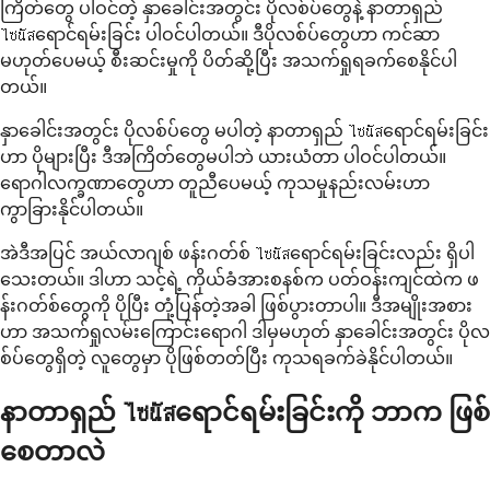
ကြိတ်တွေ ပါဝင်တဲ့ နှာခေါင်းအတွင်း ပိုလစ်ပ်တွေနဲ့ နာတာရှည်
ไซนัสရောင်ရမ်းခြင်း ပါဝင်ပါတယ်။ ဒီပိုလစ်ပ်တွေဟာ ကင်ဆာ
မဟုတ်ပေမယ့် စီးဆင်းမှုကို ပိတ်ဆို့ပြီး အသက်ရှုရခက်စေနိုင်ပါ
တယ်။
နှာခေါင်းအတွင်း ပိုလစ်ပ်တွေ မပါတဲ့ နာတာရှည် ไซนัสရောင်ရမ်းခြင်း
ဟာ ပိုများပြီး ဒီအကြိတ်တွေမပါဘဲ ယားယံတာ ပါဝင်ပါတယ်။
ရောဂါလက္ခဏာတွေဟာ တူညီပေမယ့် ကုသမှုနည်းလမ်းဟာ
ကွာခြားနိုင်ပါတယ်။
အဲဒီအပြင် အယ်လာဂျစ် ဖန်းဂတ်စ် ไซนัสရောင်ရမ်းခြင်းလည်း ရှိပါ
သေးတယ်။ ဒါဟာ သင့်ရဲ့ ကိုယ်ခံအားစနစ်က ပတ်ဝန်းကျင်ထဲက ဖ
န်းဂတ်စ်တွေကို ပိုပြီး တုံ့ပြန်တဲ့အခါ ဖြစ်ပွားတာပါ။ ဒီအမျိုးအစား
ဟာ အသက်ရှုလမ်းကြောင်းရောဂါ ဒါမှမဟုတ် နှာခေါင်းအတွင်း ပိုလ
စ်ပ်တွေရှိတဲ့ လူတွေမှာ ပိုဖြစ်တတ်ပြီး ကုသရခက်ခဲနိုင်ပါတယ်။
နာတာရှည် ไซนัสရောင်ရမ်းခြင်းကို ဘာက ဖြစ်
စေတာလဲ