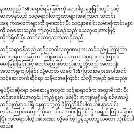
နာတာရှည် ไซนัสရောင်ရမ်းခြင်းကို ရောဂါရှာဖွေခြင်းတွင် သင့်
ဆရာဝန်သည် သင့်ရောဂါလက္ခဏာများအကြောင်း သတင်း
အချက်အလက်များကို စုဆောင်းပြီး သင့်နှာခေါင်းလမ်းကြောင်းများ
ကို စစ်ဆေးသည်။ ဤလုပ်ငန်းစဉ်သည် ယေဘုယျအားဖြင့်
တိုက်ရိုက်ပြီး သက်သောင့်သက်သာရှိသည်။
သင့်ဆရာဝန်သည် သင့်ရောဂါလက္ခဏာများ၊ သင်မည်မျှကြာကြာ
ခံစားခဲ့ရသည်နှင့် သင်ကြိုးစားခဲ့သော ကုသမှုများအကြောင်း
မေးမြန်းခြင်းဖြင့် စတင်မည်ဖြစ်သည်။ သူတို့သည် အလာဂျီ၊
အသက်ရှူကျပ်ခြင်း သို့မဟုတ် ယခင် ไซนัสပြသနာများအပါအဝင်
သင့်ဆေးဘက်ဆိုင်ရာ သမိုင်းအကြောင်း သိလိုကြမည်ဖြစ်သည်။
ရုပ်ပိုင်းဆိုင်ရာ စစ်ဆေးမှုအတွင်း သင့်ဆရာဝန်က အထူးမီးသုံးပြီး
သင့်နှာခေါင်းအတွင်း ကြည့်ရှုမှာ ဖြစ်ပြီး နာကျင်မှုရှိမရှိ စစ်ဆေးဖို့
သင့်မျက်နှာပေါ်ရှိ နေရာတွေကို ဖိကြည့်နိုင်ပါတယ်။ နှာခေါင်း
လမ်းကြောင်းတွေကို ပိုကောင်းကောင်း မြင်နိုင်ဖို့ အရှည် ကြိုးမြှောင်
ပြီး ကင်မရာပါတဲ့ endoscope လို့ခေါ်တဲ့ ပြွန်သွယ်သွယ်လေး သုံးနိုင်ပါ
တယ်။