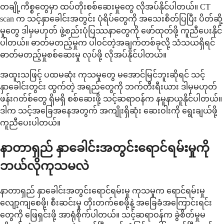
တချို့ကိစ္စတွေမှာ ထပ်တိုးစစ်ဆေးမှုတွေ လိုအပ်နိုင်ပါတယ်။ CT
scan က သင့်နှာခေါင်းအတွင်း ပုံရိပ်တွေကို အသေးစိတ်ပြပြီး ပိတ်ဆို့
မှုတွေ ဒါမှမဟုတ် ဖွဲ့စည်းပုံပြဿနာတွေကို ဖော်ထုတ်ဖို့ ကူညီပေးနိုင်
ပါတယ်။ ဓာတ်မတည့်မှုက ပါဝင်တဲ့အချက်တစ်ခုလို့ သံသယရှိရင်
ဓာတ်မတည့်မှုစစ်ဆေးမှု လုပ်ဖို့ လိုအပ်နိုင်ပါတယ်။
အထူးသဖြင့် ပထမဆုံး ကုသမှုတွေ မအောင်မြင်ဘူးဆိုရင် သင့်
နှာခေါင်းတွင်း ထွက်တဲ့ အရည်တွေကို ဘက်တီးရီးယား ဒါမှမဟုတ်
ဖန်းဂတ်စ်တွေ ရှိမရှိ စစ်ဆေးဖို့ သင့်ဆရာဝန်က နမူနာယူနိုင်ပါတယ်။
ဒါက သင့်အခြေအနေအတွက် အကျိုးရှိဆုံး ဆေးဝါးကို ရွေးချယ်ဖို့
ကူညီပေးပါတယ်။
နာတာရှည် နှာခေါင်းအတွင်းရောင်ရမ်းမှုကို
ဘယ်လိုကုသမလဲ
နာတာရှည် နှာခေါင်းအတွင်းရောင်ရမ်းမှု ကုသမှုက ရောင်ရမ်းမှု
လျော့ကျစေဖို့၊ စီးဆင်းမှု တိုးတက်စေဖို့နဲ့ အခြေခံအကြောင်းရင်း
တွေကို ဖြေရှင်းဖို့ အာရုံစိုက်ပါတယ်။ သင့်ဆရာဝန်က ခွဲစိတ်မှုမ