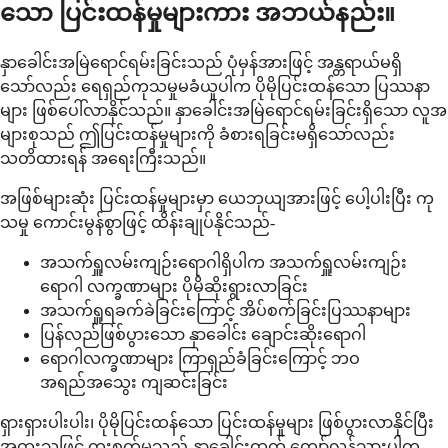
သော ပြင်းထန်မှုများကား အဘယ်နည်း။
နှာခေါင်းအမြဲရောင်ရမ်းခြင်းသည် ပုံမှန်အားဖြင့် အန္တရာယ်မရှိ
သော်လည်း ရေရှည်ကုသမှုမခံယူပါက ပိုမိုပြင်းထန်သော ပြဿနာ
များ ဖြစ်ပေါ်လာနိုင်သည်။ နှာခေါင်းအမြဲရောင်ရမ်းခြင်းရှိသော လူအ
များစုသည် ဤပြင်းထန်မှုများကို ခံစားရခြင်းမရှိသော်လည်း
သတိထားရန် အရေးကြီးသည်။
အဖြစ်များဆုံး ပြင်းထန်မှုများမှာ ယေဘုယျအားဖြင့် ပေါ့ပါးပြီး ကု
သမှု ကောင်းမွန်စွာဖြင့် ထိန်းချုပ်နိုင်သည်-
အသက်ရှူလမ်းကျဉ်းရောဂါရှိပါက အသက်ရှူလမ်းကျဉ်း
ရောဂါ လက္ခဏာများ ပိုမိုဆိုးရွားလာခြင်း
အသက်ရှူရခက်ခဲခြင်းကြောင့် အိပ်စက်ခြင်းပြဿနာများ
ပြန်လည်ဖြစ်ပွားသော နှာခေါင်း ချောင်းဆိုးရောဂါ
ရောဂါလက္ခဏာများ ကြာရှည်ခံခြင်းကြောင့် ဘဝ
အရည်အသွေး ကျဆင်းခြင်း
ရှားရှားပါးပါး၊ ပိုမိုပြင်းထန်သော ပြင်းထန်မှုများ ဖြစ်ပွားလာနိုင်ပြီး
အထူးသဖြင့် ကူးစက်မှုသည် နှာခေါင်းထက် ကျော်လွန်သွားပါက-