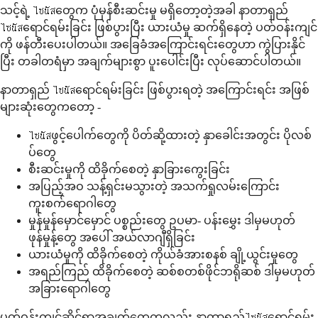
သင့်ရဲ့ ไซนัสတွေက ပုံမှန်စီးဆင်းမှု မရှိတော့တဲ့အခါ နာတာရှည်
ไซนัสရောင်ရမ်းခြင်း ဖြစ်ပွားပြီး ယားယံမှု ဆက်ရှိနေတဲ့ ပတ်ဝန်းကျင်
ကို ဖန်တီးပေးပါတယ်။ အခြေခံအကြောင်းရင်းတွေဟာ ကွဲပြားနိုင်
ပြီး တခါတရံမှာ အချက်များစွာ ပူးပေါင်းပြီး လုပ်ဆောင်ပါတယ်။
နာတာရှည် ไซนัสရောင်ရမ်းခြင်း ဖြစ်ပွားရတဲ့ အကြောင်းရင်း အဖြစ်
များဆုံးတွေကတော့ -
ไซนัสဖွင့်ပေါက်တွေကို ပိတ်ဆို့ထားတဲ့ နှာခေါင်းအတွင်း ပိုလစ်
ပ်တွေ
စီးဆင်းမှုကို ထိခိုက်စေတဲ့ နှာခြားကွေးခြင်း
အပြည့်အဝ သန့်ရှင်းမသွားတဲ့ အသက်ရှုလမ်းကြောင်း
ကူးစက်ရောဂါတွေ
မှုန်မှုန်မှောင်မှောင် ပစ္စည်းတွေ ဥပမာ- ပန်းမွှေး ဒါမှမဟုတ်
ဖုန်မှုန့်တွေ အပေါ် အယ်လာဂျီရှိခြင်း
ယားယံမှုကို ထိခိုက်စေတဲ့ ကိုယ်ခံအားစနစ် ချို့ယွင်းမှုတွေ
အရည်ကြည် ထိခိုက်စေတဲ့ ဆစ်စတစ်ဖိုင်ဘရိုဆစ် ဒါမှမဟုတ်
အခြားရောဂါတွေ
ပတ်ဝန်းကျင်ဆိုင်ရာအချက်တွေကလည်း နာတာရှည်ไซนัสရောင်ရမ်း