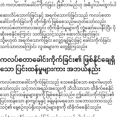
ဘဲ ကလပ်စတာခေါင်းကိုက်ခြင်း ဖြစ်လာမည်ဟု အဓိပ္ပာယ်မထွက်ပါ
ဆေးလိပ်သောက်ခြင်းနှင့် အရက်သောက်ခြင်းသည် ကလပ်စတာ
ခေါင်းကိုက်ခြင်းကို တိုက်ရိုက် ဖြစ်စေသည်မဟုတ်သော်လည်း
ကလပ်စတာကာလအတွင်း တိုက်ခိုက်မှုများကို လှုံ့ဆော်ပေးနိုင်ပြီး ပို
ဆိုးစေနိုင်ကြောင်း သတိပြုသင့်သည်။ ဆေးလိပ်ဖြတ်ခြင်း
သို့မဟုတ် အရက်သောက်ခြင်း လျှော့ချခြင်းဖြင့် ခေါင်းကိုက်ခြင်း
သက်သာလာကြောင်း လူအများက တွေ့ရှိကြသည်။
ကလပ်စတာခေါင်းကိုက်ခြင်း၏ ဖြစ်နိုင်ချေရှိ
သော ပြင်းထန်မှုများကား အဘယ်နည်း
ကလပ်စတာခေါင်းကိုက်ခြင်းသည် သေစေနိုင်သော ရောဂါမဟုတ်
သော်လည်း သင့်ဘဝအရည်အသွေးကို သိသိသာသာ ထိခိုက်စေနိုင်
သော ပြင်းထန်မှုများစွာကို ဖြစ်စေနိုင်သည်။ ဤခေါင်းကိုက်ခြင်း၏
ပြင်းထန်သော နာကျင်မှုနှင့် ခန့်မှန်းမရသော သဘောသဘာဝသည်
သင့်၏ နေ့စဉ်လုပ်ရိုးလုပ်စဉ်များစွာကို ထိခိုက်စေနိုင်သည်။