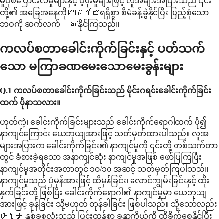
မှုပုံစံပြောင်းလဲမှုများနှင့် ပံ့ပိုးမှုများဖြင့် လူအများအပြားသည် ၎င်း
တို့၏ အခြေအနေကို ជោគជ័យရရှိစွာ စီမံခန့်ခွဲနိုင်ပြီး ပြည့်စုံသော
ဘဝကို ဆက်လက် រស់နိုင်ကြသည်။
ကလပ်စတာခေါင်းကိုက်ခြင်းနှင့် ပတ်သက်
သော မကြာခဏမေးသောမေးခွန်းများ
Q.1 ကလပ်စတာခေါင်းကိုက်ခြင်းသည် မိုင်းဂရင်းခေါင်းကိုက်ခြင်း
ထက် ပိုနာသလား။
ဟုတ်ကဲ့၊ ခေါင်းကိုက်ခြင်းများသည် ခေါင်းကိုက်ရောဂါထက် ပို၍
နာကျင်ကြောင်း ယေဘုယျအားဖြင့် သတ်မှတ်ထားပါသည်။ လူအ
များအပြားက ခေါင်းကိုက်ခြင်း၏ နာကျင်မှုကို ၎င်းတို့ တစ်သက်တာ
တွင် ခံစားခဲ့ရသော အနာကျင်ဆုံး နာကျင်မှုအဖြစ် ဖော်ပြကြပြီး
နာကျင်မှုအတိုင်းအတာတွင် ၁၀/၁၀ အဆင့် သတ်မှတ်ကြပါသည်။
နာကျင်မှုသည် ပုံမှန်အားဖြင့် ထိမှန်ခြင်း၊ လောင်ကျွမ်းခြင်းနှင့် ထိုး
နှက်ခြင်းတို့ ဖြစ်ပြီး ခေါင်းကိုက်ရောဂါ၏ နာကျင်မှုမှာ ယေဘုယျ
အားဖြင့် ခုန်ခြင်း သို့မဟုတ် တုန်ခါခြင်း ဖြစ်ပါသည်။ သို့သော်လည်း
ሁኔታ နှစ်ခုစလုံးသည် ပြင်းထန်စွာ ခန္ဓာကိုယ်ကို ထိခိုက်စေနိုင်ပြီး