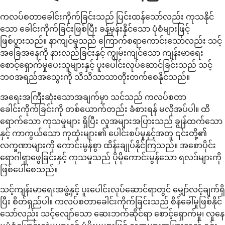
ကလပ်စတာခေါင်းကိုက်ခြင်းသည် ပြင်းထန်သော်လည်း ကုသနိုင်
သော ခေါင်းကိုက်ခြင်းဖြစ်ပြီး ခန့်မှန်းနိုင်သော ပုံစံများဖြင့်
ဖြစ်ပွားသည်။ နာကျင်မှုသည် ကြောက်စရာကောင်းသော်လည်း သင့်
အခြေအနေကို နားလည်ခြင်းနှင့် ကျွမ်းကျင်သော ကျန်းမာရေး
စောင့်ရှောက်မှုပေးသူများနှင့် ပူးပေါင်းလုပ်ဆောင်ခြင်းသည် သင့်
ဘဝအရည်အသွေးကို သိသိသာသာတိုးတက်စေနိုင်သည်။
အရေးအကြီးဆုံးသောအချက်မှာ သင်သည် ကလပ်စတာ
ခေါင်းကိုက်ခြင်းကို တစ်ယောက်တည်း ခံစားရန် မလိုအပ်ပါ။ ထိ
ရောက်သော ကုသမှုများ ရှိပြီး လူအများအပြားသည် ချွန်ထက်သော
နှင့် ကာကွယ်သော ကုထုံးများ၏ ပေါင်းစပ်မှုနှင့်အတူ ၎င်းတို့၏
လက္ခဏာများကို ကောင်းမွန်စွာ ထိန်းချုပ်နိုင်ကြသည်။ အစောပိုင်း
ရောဂါရှာဖွေခြင်းနှင့် ကုသမှုသည် ပိုမိုကောင်းမွန်သော ရလဒ်များကို
ဖြစ်ပေါ်စေသည်။
သင့်ကျန်းမာရေးအဖွဲ့နှင့် ပူးပေါင်းလုပ်ဆောင်ရာတွင် မျှော်လင့်ချက်ရှိ
ပြီး စိတ်ရှည်ပါ။ ကလပ်စတာခေါင်းကိုက်ခြင်းသည် စိန်ခေါ်မှုဖြစ်နိုင်
သော်လည်း သင့်လျော်သော ဆေးဘက်ဆိုင်ရာ စောင့်ရှောက်မှု၊ လူနေ