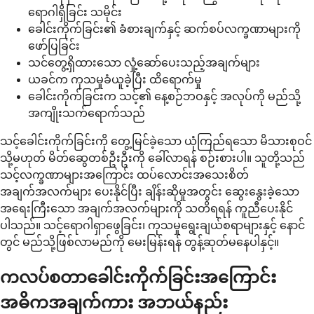
ရောဂါရှိခြင်း သမိုင်း
ခေါင်းကိုက်ခြင်း၏ ခံစားချက်နှင့် ဆက်စပ်လက္ခဏာများကို
ဖော်ပြခြင်း
သင်တွေ့ရှိထားသော လှုံ့ဆော်ပေးသည့်အချက်များ
ယခင်က ကုသမှုခံယူခဲ့ပြီး ထိရောက်မှု
ခေါင်းကိုက်ခြင်းက သင့်၏ နေ့စဉ်ဘဝနှင့် အလုပ်ကို မည်သို့
အကျိုးသက်ရောက်သည်
သင့်ခေါင်းကိုက်ခြင်းကို တွေ့မြင်ခဲ့သော ယုံကြည်ရသော မိသားစုဝင်
သို့မဟုတ် မိတ်ဆွေတစ်ဦးဦးကို ခေါ်လာရန် စဉ်းစားပါ။ သူတို့သည်
သင့်လက္ခဏာများအကြောင်း ထပ်လောင်းအသေးစိတ်
အချက်အလက်များ ပေးနိုင်ပြီး ချိန်းဆိုမှုအတွင်း ဆွေးနွေးခဲ့သော
အရေးကြီးသော အချက်အလက်များကို သတိရရန် ကူညီပေးနိုင်
ပါသည်။ သင့်ရောဂါရှာဖွေခြင်း၊ ကုသမှုရွေးချယ်စရာများနှင့် နောင်
တွင် မည်သို့ဖြစ်လာမည်ကို မေးမြန်းရန် တွန့်ဆုတ်မနေပါနှင့်။
ကလပ်စတာခေါင်းကိုက်ခြင်းအကြောင်း
အဓိကအချက်ကား အဘယ်နည်း