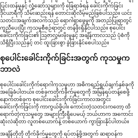
ပြင်းထန်မှုနှင့် လှုံ့ဆော်သူများကို ခြေရာခံရန် ခေါင်းကိုက်ခြင်း
ဒိုင်ယာရီကို သိမ်းဆည်းရန် တောင်းဆိုလိမ့်မည်ဖြစ်ပါသည်။ ယင်း
သတင်းအချက်အလက်သည် ရောဂါရှာဖွေမှုကို အတည်ပြုရာတွင်
ကူညီပေးပြီး ကုသမှုစီစဉ်ရာတွင် တန်ဖိုးရှိနိုင်ပါသည်။ စုပေါင်း
ခေါင်းကိုက်ခြင်း၏ သြဇာလွှမ်းမိုးမှုနှင့် အချိန်ကာလသည် ပုံစံကို
သိရှိပြီးသည်နှင့် တင် ထူးခြားစွာ ခွဲခြားနိုင်စေပါသည်။
စုပေါင်းခေါင်းကိုက်ခြင်းအတွက် ကုသမှုက
ဘာလဲ
စုပေါင်းခေါင်းကိုက်ရောဂါကုသမှုဟာ အဓိကရည်ရွယ်ချက်နှစ်ခုကို
အခြေခံပါတယ်။ တစ်ခုကတိုက်ခိုက်မှုတွေကို အမြန်ရပ်တန့်စေဖို့
နောက်တစ်ခုက စုပေါင်းခေါင်းကိုက်ခြင်းကာလအတွင်း
ခေါင်းကိုက်ခြင်းကို ကာကွယ်ဖို့ပါ။ ကောင်းတဲ့သတင်းကတော့ ထိ
ရောက်တဲ့ကုသမှုတွေ အများကြီးရှိပေမယ့် ဘယ်ဟာက အကောင်း
ဆုံးလဲဆိုတာ လူတစ်ယောက်နဲ့ တစ်ယောက် ကွာခြားနိုင်ပါတယ်။
အချိန်တိုတို တိုက်ခိုက်မှုတွေကို ရပ်တန့်ဖို့အတွက် ဆရာဝန်က