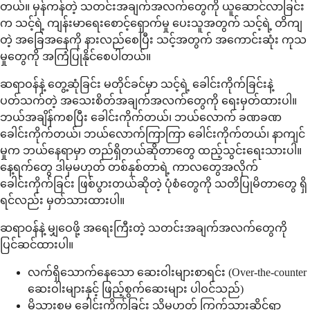
တယ်။ မှန်ကန်တဲ့ သတင်းအချက်အလက်တွေကို ယူဆောင်လာခြင်း
က သင့်ရဲ့ ကျန်းမာရေးစောင့်ရှောက်မှု ပေးသူအတွက် သင့်ရဲ့ တိကျ
တဲ့ အခြေအနေကို နားလည်စေပြီး သင့်အတွက် အကောင်းဆုံး ကုသ
မှုတွေကို အကြံပြုနိုင်စေပါတယ်။
ဆရာဝန်နဲ့ တွေ့ဆုံခြင်း မတိုင်ခင်မှာ သင့်ရဲ့ ခေါင်းကိုက်ခြင်းနဲ့
ပတ်သက်တဲ့ အသေးစိတ်အချက်အလက်တွေကို ရေးမှတ်ထားပါ။
ဘယ်အချိန်ကစပြီး ခေါင်းကိုက်တယ်၊ ဘယ်လောက် ခဏခဏ
ခေါင်းကိုက်တယ်၊ ဘယ်လောက်ကြာကြာ ခေါင်းကိုက်တယ်၊ နာကျင်
မှုက ဘယ်နေရာမှာ တည်ရှိတယ်ဆိုတာတွေ ထည့်သွင်းရေးသားပါ။
နေ့ရက်တွေ ဒါမှမဟုတ် တစ်နှစ်တာရဲ့ ကာလတွေအလိုက်
ခေါင်းကိုက်ခြင်း ဖြစ်ပွားတယ်ဆိုတဲ့ ပုံစံတွေကို သတိပြုမိတာတွေ ရှိ
ရင်လည်း မှတ်သားထားပါ။
ဆရာဝန်နဲ့ မျှဝေဖို့ အရေးကြီးတဲ့ သတင်းအချက်အလက်တွေကို
ပြင်ဆင်ထားပါ။
လက်ရှိသောက်နေသော ဆေးဝါးများစာရင်း (Over-the-counter
ဆေးဝါးများနှင့် ဖြည့်စွက်ဆေးများ ပါဝင်သည်)
မိသားစုမှ ခေါင်းကိုက်ခြင်း သို့မဟုတ် ကြွက်သားဆိုင်ရာ