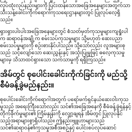
လုပ်ထုံးလုပ်နည်းများကို ပြင်းထန်သောအခြေအနေများအတွက်သာ
သီးသန့်ခေါင်းကိုက်ရောဂါကုသရေးဌာနများတွင် ပြုလုပ်လေ့ရှိ
သည်။
ရှားရှားပါးပါးအခြေအနေများတွင် စံသတ်မှတ်ကုသမှုများကျရှုံးပါ
က ဆရာဝန်အချို့က စမ်းသပ်ကုသမှုများ သို့မဟုတ် ဆေးပညာ
စမ်းသပ်မှုများကို စဉ်းစားနိုင်ပါသည်။ သို့သော်လည်း လူအများစု
သည် သင့်လျော်သော ဆေးညွှန်းနှင့် အသုံးပြုမှုဖြင့် ဓလေ့ကုသမှု
များမှ သိသာထင်ရှားသော သက်သာမှုကို ရရှိကြသည်။
အိမ်တွင် စုပေါင်းခေါင်းကိုက်ခြင်းကို မည်သို့
စီမံခန့်ခွဲမည်နည်း။
စုပေါင်းခေါင်းကိုက်ရောဂါအတွက် ပရော်ဖက်ရှင်နယ်ဆေးဝါးကုသ
မှုသည် အရေးကြီးသော်လည်း သင်၏အခြေအနေကို စီမံခန့်ခွဲရန်နှင့်
တိုက်ခိုက်မှုများ၏ ကြိမ်နှုန်းကို လျှော့ချရန် အိမ်တွင် ပြုလုပ်နိုင်
သည့်အရာများစွာရှိပါသည်။ ဤနည်းဗျူဟာများသည်
သင်၏ဆရာဝန်၏ကုသမှုအစီအစဉ်နှင့် ပေါင်းစပ်လုပ်ဆောင်