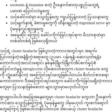
serotonin နဲ့ histamine စတဲ့ ဦးနှောက်ဓာတုပစ္စည်းတွေရဲ့
ပမာဏ ပြောင်းလဲမှုတွေ
သင့်ခေါင်းထဲမှာ သွေးပြွန်တွေ ကျယ်ပြန့်လာတဲ့ ပြဿနာတွေ
သင့်မျက်နှာရဲ့ ခံစားမှုတွေကို ထိန်းချုပ်တဲ့ trigeminal nerve မှာ
ပုံမမှန်လှုပ်ရှားမှုတွေ
အမွေဆိုင် ကြောင့် ခေါင်းကိုက်ခြင်းအုပ်စုက မိသားစုထဲမှာ
တစ်ခါတစ်ရံ ဖြစ်လေ့ရှိတယ်
သင့်ရဲ့ cluster headache ဖြစ်ပွားတဲ့ကာလအတွင်းမှာ အရက်၊
ပြင်းထန်တဲ့အနံ့ရှိတဲ့အရာတွေ (ဥပမာ- ပန်းရနံ့၊ ဆေးသုတ်ရနံ့)၊
တောက်ပတဲ့အလင်းရောင်၊ နှစ်နှစ်ခြိုက်ခြိုက်အိပ်စက်မှုပုံစံ
ပြောင်းလဲမှုနဲ့ nitroglycerin လိုဆေးဝါးတွေက cluster headache တွေ
ကို လှုံ့ဆော်နိုင်တဲ့ အကြောင်းရင်းတွေဖြစ်ပါတယ်။ စိတ်ဝင်စားစရာ
ကောင်းတာက ဒီအကြောင်းရင်းတွေက ခေါင်းကိုက်ခြင်းမရှိတဲ့ကာလ
တွေမှာ ပြဿနာဖြစ်စေတာ များသွားမှာမဟုတ်ပါဘူး။
ရှားရှားပါးပါးအခြေအနေတွေမှာ cluster headache တွေဟာ ဦးနှောက်
ကင်ဆာ၊ သွေးပြန်ကြောရဲ့ ပုံမမှန်မှုတွေ ဒါမှမဟုတ် ကူးစက်ရောဂါ
တွေကြောင့် ဖြစ်ပေါ်လာနိုင်ပါတယ်။ ဒါပေမယ့် cluster headache