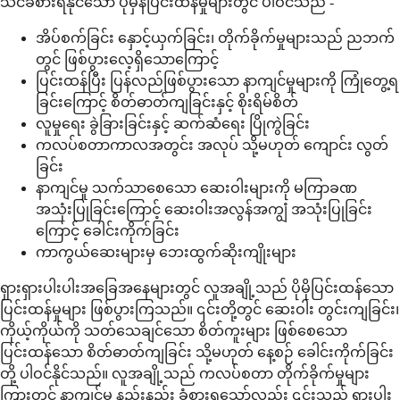
သင်ခံစားရနိုင်သော ပုံမှန်ပြင်းထန်မှုများတွင် ပါဝင်သည် -
အိပ်စက်ခြင်း နှောင့်ယှက်ခြင်း၊ တိုက်ခိုက်မှုများသည် ညဘက်
တွင် ဖြစ်ပွားလေ့ရှိသောကြောင့်
ပြင်းထန်ပြီး ပြန်လည်ဖြစ်ပွားသော နာကျင်မှုများကို ကြုံတွေ့ရ
ခြင်းကြောင့် စိတ်ဓာတ်ကျခြင်းနှင့် စိုးရိမ်စိတ်
လူမှုရေး ခွဲခြားခြင်းနှင့် ဆက်ဆံရေး ပြိုကွဲခြင်း
ကလပ်စတာကာလအတွင်း အလုပ် သို့မဟုတ် ကျောင်း လွတ်
ခြင်း
နာကျင်မှု သက်သာစေသော ဆေးဝါးများကို မကြာခဏ
အသုံးပြုခြင်းကြောင့် ဆေးဝါးအလွန်အကျွံ အသုံးပြုခြင်း
ကြောင့် ခေါင်းကိုက်ခြင်း
ကာကွယ်ဆေးများမှ ဘေးထွက်ဆိုးကျိုးများ
ရှားရှားပါးပါးအခြေအနေများတွင် လူအချို့သည် ပိုမိုပြင်းထန်သော
ပြင်းထန်မှုများ ဖြစ်ပွားကြသည်။ ၎င်းတို့တွင် ဆေးဝါး တွင်းကျခြင်း၊
ကိုယ့်ကိုယ်ကို သတ်သေချင်သော စိတ်ကူးများ ဖြစ်စေသော
ပြင်းထန်သော စိတ်ဓာတ်ကျခြင်း သို့မဟုတ် နေ့စဉ် ခေါင်းကိုက်ခြင်း
တို့ ပါဝင်နိုင်သည်။ လူအချို့သည် ကလပ်စတာ တိုက်ခိုက်မှုများ
ကြားတွင် နာကျင်မှု နည်းနည်း ခံစားရသော်လည်း ၎င်းသည် ရှားပါး