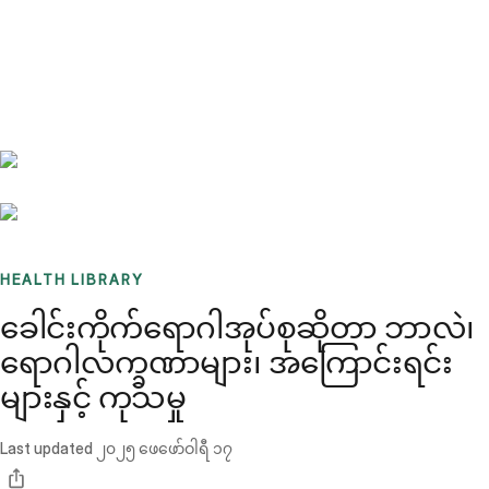
Benchmarks
Stories
FAQ
Sign up / Log in
HEALTH LIBRARY
ခေါင်းကိုက်ရောဂါအုပ်စုဆိုတာ ဘာလဲ၊
ရောဂါလက္ခဏာများ၊ အကြောင်းရင်း
များနှင့် ကုသမှု
Last updated
၂၀၂၅ ဖေဖော်ဝါရီ ၁၇