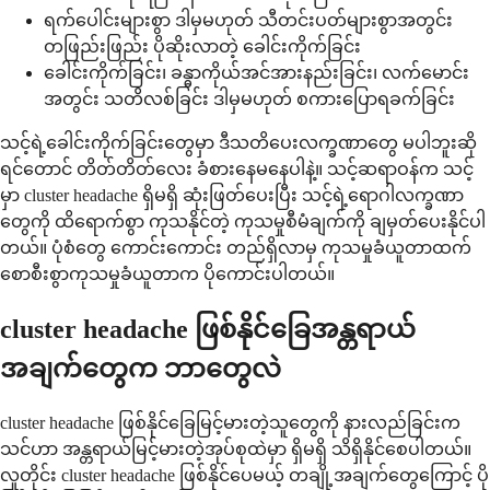
ရက်ပေါင်းများစွာ ဒါမှမဟုတ် သီတင်းပတ်များစွာအတွင်း
တဖြည်းဖြည်း ပိုဆိုးလာတဲ့ ခေါင်းကိုက်ခြင်း
ခေါင်းကိုက်ခြင်း၊ ခန္ဓာကိုယ်အင်အားနည်းခြင်း၊ လက်မောင်း
အတွင်း သတိလစ်ခြင်း ဒါမှမဟုတ် စကားပြောရခက်ခြင်း
သင့်ရဲ့ခေါင်းကိုက်ခြင်းတွေမှာ ဒီသတိပေးလက္ခဏာတွေ မပါဘူးဆို
ရင်တောင် တိတ်တိတ်လေး ခံစားနေမနေပါနဲ့။ သင့်ဆရာဝန်က သင့်
မှာ cluster headache ရှိမရှိ ဆုံးဖြတ်ပေးပြီး သင့်ရဲ့ရောဂါလက္ခဏာ
တွေကို ထိရောက်စွာ ကုသနိုင်တဲ့ ကုသမှုစီမံချက်ကို ချမှတ်ပေးနိုင်ပါ
တယ်။ ပုံစံတွေ ကောင်းကောင်း တည်ရှိလာမှ ကုသမှုခံယူတာထက်
စောစီးစွာကုသမှုခံယူတာက ပိုကောင်းပါတယ်။
cluster headache ဖြစ်နိုင်ခြေအန္တရာယ်
အချက်တွေက ဘာတွေလဲ
cluster headache ဖြစ်နိုင်ခြေမြင့်မားတဲ့သူတွေကို နားလည်ခြင်းက
သင်ဟာ အန္တရာယ်မြင့်မားတဲ့အုပ်စုထဲမှာ ရှိမရှိ သိရှိနိုင်စေပါတယ်။
လူတိုင်း cluster headache ဖြစ်နိုင်ပေမယ့် တချို့အချက်တွေကြောင့် ပို