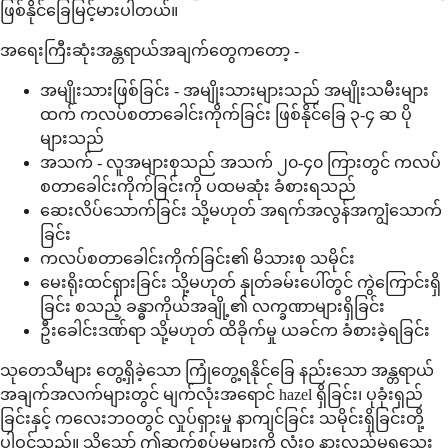
ဖြစ်နိုင်ခြေမြင့်မားပါတယ်။
အရေးကြီးဆုံးအန္တရာယ်အချက်တွေကတော့ -
အမျိုးသားဖြစ်ခြင်း - အမျိုးသားများသည် အမျိုးသမီးများ
ထက် ကလပ်စတာခေါင်းကိုက်ခြင်း ဖြစ်နိုင်ခြေ ၃-၄ ဆ ပို
များသည်
အသက် - လူအများစုသည် အသက် ၂၀-၄၀ ကြားတွင် ကလပ်
စတာခေါင်းကိုက်ခြင်းကို ပထမဆုံး ခံစားရသည်
ဆေးလိပ်သောက်ခြင်း သို့မဟုတ် အရက်အလွန်အကျွံသောက်
ခြင်း
ကလပ်စတာခေါင်းကိုက်ခြင်း၏ မိသားစု သမိုင်း
မေးရိုးထင်ရှားခြင်း သို့မဟုတ် နှုတ်ခမ်းပေါ်တွင် ကွဲကြောင်းရှိ
ခြင်း စသည့် ခန္ဓာကိုယ်အချို့၏ လက္ခဏာများရှိခြင်း
ဦးခေါင်းဒဏ်ရာ သို့မဟုတ် ထိခိုက်မှု ယခင်က ခံစားခဲ့ရခြင်း
သုတေသီများ တွေ့ရှိခဲ့သော ကြုံတွေ့ရနိုင်ခြေ နည်းသော အန္တရာယ်
အချက်အလက်များတွင် မျက်လုံးအရောင် hazel ရှိခြင်း၊ ပုခုံးရှည်
ခြင်းနှင့် ကလေးဘဝတွင် လှုပ်ရှားမှု နာကျင်ခြင်း သမိုင်းရှိခြင်းတို့
ပါဝင်သည်။ သို့သော် ဤဆက်စပ်မှုများကို လုံးဝ နားလည်မရသေး