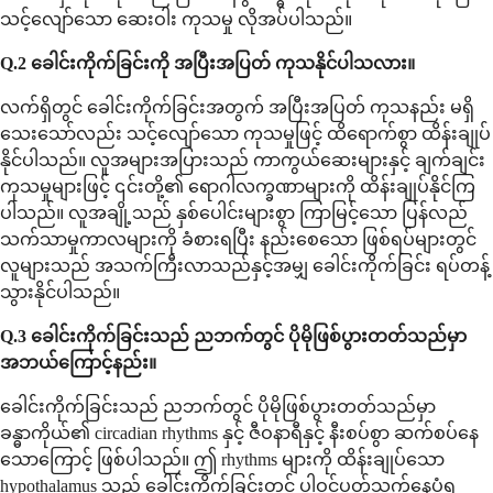
သင့်လျော်သော ဆေးဝါး ကုသမှု လိုအပ်ပါသည်။
Q.2 ခေါင်းကိုက်ခြင်းကို အပြီးအပြတ် ကုသနိုင်ပါသလား။
လက်ရှိတွင် ခေါင်းကိုက်ခြင်းအတွက် အပြီးအပြတ် ကုသနည်း မရှိ
သေးသော်လည်း သင့်လျော်သော ကုသမှုဖြင့် ထိရောက်စွာ ထိန်းချုပ်
နိုင်ပါသည်။ လူအများအပြားသည် ကာကွယ်ဆေးများနှင့် ချက်ချင်း
ကုသမှုများဖြင့် ၎င်းတို့၏ ရောဂါလက္ခဏာများကို ထိန်းချုပ်နိုင်ကြ
ပါသည်။ လူအချို့သည် နှစ်ပေါင်းများစွာ ကြာမြင့်သော ပြန်လည်
သက်သာမှုကာလများကို ခံစားရပြီး နည်းစေသော ဖြစ်ရပ်များတွင်
လူများသည် အသက်ကြီးလာသည်နှင့်အမျှ ခေါင်းကိုက်ခြင်း ရပ်တန့်
သွားနိုင်ပါသည်။
Q.3 ခေါင်းကိုက်ခြင်းသည် ညဘက်တွင် ပိုမိုဖြစ်ပွားတတ်သည်မှာ
အဘယ်ကြောင့်နည်း။
ခေါင်းကိုက်ခြင်းသည် ညဘက်တွင် ပိုမိုဖြစ်ပွားတတ်သည်မှာ
ခန္ဓာကိုယ်၏ circadian rhythms နှင့် ဇီဝနာရီနှင့် နီးစပ်စွာ ဆက်စပ်နေ
သောကြောင့် ဖြစ်ပါသည်။ ဤ rhythms များကို ထိန်းချုပ်သော
hypothalamus သည် ခေါင်းကိုက်ခြင်းတွင် ပါဝင်ပတ်သက်နေပုံရ