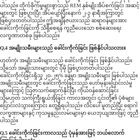
ပါသည်။ တိုက်ခိုက်မှုများစွာသည် REM နှစ်မျိုးအိပ်စက်ခြင်း အဆင့်
များတွင် ဖြစ်ပွားပြီး အိပ်ပျော်ပြီးနောက် ၂-၃ နာရီအကြာတွင်
ဖြစ်ပွားတတ်ပါသည်။ ဤအချိန်ဇယားသည် ဆရာဝန်များအား
ခေါင်းကိုက်ခြင်းကို သိရှိစေရန် ကူညီပေးသော စစ်ဆေးရေး
လက္ခဏာတစ်ခု ဖြစ်ပါသည်။
Q.4 အမျိုးသမီးများသည် ခေါင်းကိုက်ခြင်း ဖြစ်နိုင်ပါသလား။
ဟုတ်ကဲ့၊ အမျိုးသမီးများသည် ခေါင်းကိုက်ခြင်း ဖြစ်နိုင်ပါသည်။
သို့သော် အမျိုးသားများတွင် ပိုမို ဖြစ်ပွားတတ်ပါသည်။
ခေါင်းကိုက်ခြင်းရှိသူ ၂၀-၂၅% ခန့်မှာ အမျိုးသမီးများ ဖြစ်ပါသည်။
အမျိုးသမီးများတွင် ခေါင်းကိုက်ခြင်းသည် ဟော်မုန်းပြောင်းလဲမှု
များကြောင့် သြဇာသက်ရောက်နိုင်ပြီး ကိုယ်ဝန်ဆောင်ခြင်း
သို့မဟုတ် သက်ကြီးရွယ်အိုခြင်း ကာလအတွင်း ၎င်းတို့၏ ပုံစံများ
ပြောင်းလဲသွားကြောင်း တွေ့ရှိရပါသည်။ လိင်ပေါ် မူတည်ပြီး ရောဂါ
လက္ခဏာများနှင့် ကုသမှုနည်းလမ်းများမှာ ယေဘုယျအားဖြင့် တူညီ
ပါသည်။
Q.5 ခေါင်းကိုက်ခြင်းကာလသည် ပုံမှန်အားဖြင့် ဘယ်လောက်