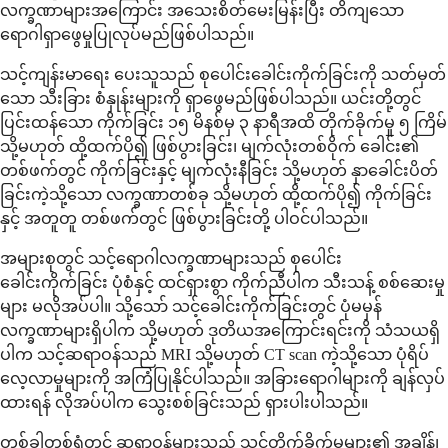
လက္ခဏာများအကြောင်း အသေးစိတ်မေးမြန်းပြီး တိကျသော
ရောဂါရှာဖွေမှုပြုလုပ်မည်ဖြစ်ပါသည်။
သင့်ကျန်းမာရေး ပေးသူသည် စုပေါင်းခေါင်းကိုက်ခြင်းကို သတ်မှတ်
သော သီးခြား စံနှုန်းများကို ရှာဖွေမည်ဖြစ်ပါသည်။ ယင်းတို့တွင်
ပြင်းထန်သော ကိုက်ခြင်း ၁၅ မိနစ်မှ ၃ နာရီအထိ တိုက်ခိုက်မှု ၅ ကြိမ်
သို့မဟုတ် ထို့ထက်ပို၍ ဖြစ်ပွားခြင်း၊ မျက်လုံးတစ်ဝိုက် ခေါင်း၏
တစ်ဖက်တွင် ကိုက်ခြင်းနှင့် မျက်လုံးနီခြင်း သို့မဟုတ် နှာခေါင်းပိတ်
ခြင်းကဲ့သို့သော လက္ခဏာတစ်ခု သို့မဟုတ် ထို့ထက်ပို၍ ကိုက်ခြင်း
နှင့် အတူတူ တစ်ဖက်တွင် ဖြစ်ပွားခြင်းတို့ ပါဝင်ပါသည်။
အများစုတွင် သင့်ရောဂါလက္ခဏာများသည် စုပေါင်း
ခေါင်းကိုက်ခြင်း ပုံစံနှင့် ထင်ရှားစွာ ကိုက်ညီပါက သီးသန့် စစ်ဆေးမှု
များ မလိုအပ်ပါ။ သို့သော် သင့်ခေါင်းကိုက်ခြင်းတွင် ပုံမမှန်
လက္ခဏာများရှိပါက သို့မဟုတ် ဒုတိယအကြောင်းရင်းကို သံသယရှိ
ပါက သင့်ဆရာဝန်သည် MRI သို့မဟုတ် CT scan ကဲ့သို့သော ပုံရိပ်
လေ့လာမှုများကို အကြံပြုနိုင်ပါသည်။ အခြားရောဂါများကို ချန်လှပ်
ထားရန် လိုအပ်ပါက သွေးစစ်ခြင်းသည် ရှားပါးပါသည်။
တစ်ခါတစ်ရံတွင် ဆရာဝန်များသည် သင့်တိုက်ခိုက်မှုများ၏ အချိန်၊