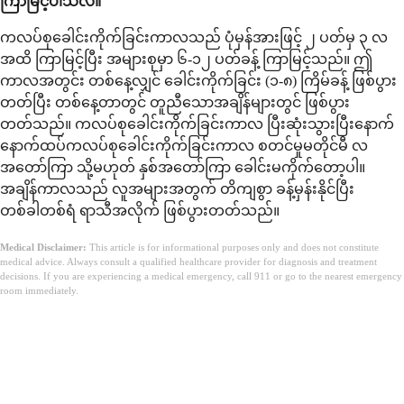
ကြာမြင့်ပါသလဲ။
ကလပ်စုခေါင်းကိုက်ခြင်းကာလသည် ပုံမှန်အားဖြင့် ၂ ပတ်မှ ၃ လ
အထိ ကြာမြင့်ပြီး အများစုမှာ ၆-၁၂ ပတ်ခန့် ကြာမြင့်သည်။ ဤ
ကာလအတွင်း တစ်နေ့လျှင် ခေါင်းကိုက်ခြင်း (၁-၈) ကြိမ်ခန့် ဖြစ်ပွား
တတ်ပြီး တစ်နေ့တာတွင် တူညီသောအချိန်များတွင် ဖြစ်ပွား
တတ်သည်။ ကလပ်စုခေါင်းကိုက်ခြင်းကာလ ပြီးဆုံးသွားပြီးနောက်
နောက်ထပ်ကလပ်စုခေါင်းကိုက်ခြင်းကာလ စတင်မှုမတိုင်မီ လ
အတော်ကြာ သို့မဟုတ် နှစ်အတော်ကြာ ခေါင်းမကိုက်တော့ပါ။
အချိန်ကာလသည် လူအများအတွက် တိကျစွာ ခန့်မှန်းနိုင်ပြီး
တစ်ခါတစ်ရံ ရာသီအလိုက် ဖြစ်ပွားတတ်သည်။
Medical Disclaimer:
This article is for informational purposes only and does not constitute
medical advice. Always consult a qualified healthcare provider for diagnosis and treatment
decisions. If you are experiencing a medical emergency, call 911 or go to the nearest emergency
room immediately.