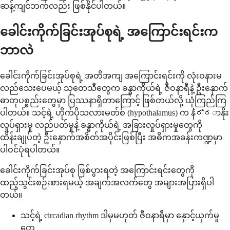
ဆန့်ကျင်ဘက်လည်း ဖြစ်နိုင်ပါတယ်။
ခေါင်းကိုက်ခြင်းအုပ်စုရဲ့ အကြောင်းရင်းက
ဘာလဲ
ခေါင်းကိုက်ခြင်းအုပ်စုရဲ့ အတိအကျ အကြောင်းရင်းကို လုံးဝနားမ
လည်သေးပေမယ့် သုတေသီတွေက ခန္ဓာကိုယ်ရဲ့ ဇီဝနာရီနဲ့ ဦးနှောက်
ဓာတုပစ္စည်းတွေမှာ ပြဿနာရှိတာကြောင့် ဖြစ်တယ်လို့ ယုံကြည်ကြ
ပါတယ်။ သင့်ရဲ့ ဟိုက်ပိုသလားမတ်စ် (hypothalamus) က နಿದ್ದာနိုး
လှုပ်ရှားမှု လည်ပတ်မှုနဲ့ ခန္ဓာကိုယ်ရဲ့ အခြားလှုပ်ရှားမှုတွေကို
ထိန်းချုပ်တဲ့ ဦးနှောက်အစိတ်အပိုင်းဖြစ်ပြီး အဓိကအခန်းကဏ္ဍမှာ
ပါဝင်ပုံရပါတယ်။
ခေါင်းကိုက်ခြင်းအုပ်စု ဖြစ်ပွားရတဲ့ အကြောင်းရင်းတွေကို
ထည့်သွင်းစဉ်းစားရမယ့် အချက်အလက်တွေ အများအပြားရှိပါ
တယ်။
သင့်ရဲ့ circadian rhythm ဒါမှမဟုတ် ဇီဝနာရီမှာ နှောင့်ယှက်မှု
တွေ