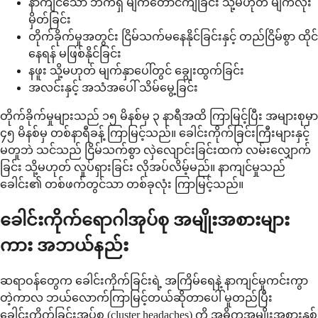
နာကျင်သော ဘက်ရှိ မျက်တောင်ကျခြင်း သို့မဟုတ် မျက်လုံး
မှိတ်ခြင်း
တိုက်ခိုက်မှုအတွင်း ငြိမ်သက်မနေနိုင်ခြင်းနှင့် တည်ငြိမ်စွာ ထိုင်
နေရန် မဖြစ်နိုင်ခြင်း
နဖူး သို့မဟုတ် မျက်နှာပေါ်တွင် ချွေးထွက်ခြင်း
အလင်းနှင့် အသံအပေါ် သိမ်မွေ့ခြင်း
တိုက်ခိုက်မှုများသည် ၁၅ မိနစ်မှ ၃ နာရီအထိ ကြာမြင့်ပြီး အများစုမှာ
၄၅ မိနစ်မှ တစ်နာရီခန့် ကြာမြင့်သည်။ ခေါင်းကိုက်ခြင်းကြီးများနှင့်
မတူဘဲ သင်သည် ငြိမ်သက်စွာ လှဲလျောင်းခြင်းထက် လမ်းလျှောက်
ခြင်း သို့မဟုတ် လှုပ်ရှားခြင်း လိုအပ်လိမ့်မည်။ နာကျင်မှုသည်
ခေါင်း၏ တစ်ဖက်တွင်သာ တစ်ခုလုံး ကြာမြင့်သည်။
ခေါင်းကိုက်ရောဂါအုပ်စု အမျိုးအစားများ
ကား အဘယ်နည်း
ဆရာဝန်တွေက ခေါင်းကိုက်ခြင်းရဲ့ အကြိမ်ရေနဲ့ နာကျင်မှုကင်းကွာ
တဲ့ကာလ ဘယ်လောက်ကြာမြင့်တယ်ဆိုတာပေါ် မူတည်ပြီး
ခေါင်းကိုက်ခြင်းအုပ်စု (cluster headaches) ကို အဓိကအမျိုးအစားနှစ်