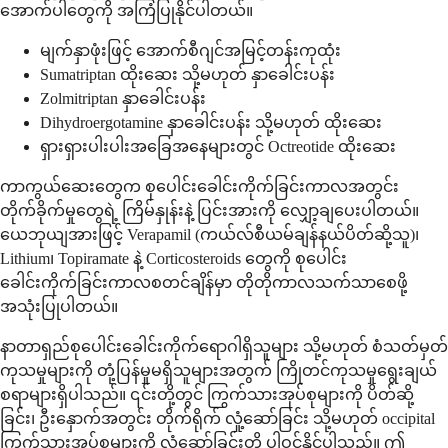
အောက်ပါတွေကို အကြံပြုနိုင်ပါတယ်။
မျက်နှာဖုံးဖြင့် အောက်စီဂျင်အမြင့်တန်းကုထုံး
Sumatriptan ထိုးဆေး သို့မဟုတ် နှာခေါင်းပန်း
Zolmitriptan နှာခေါင်းပန်း
Dihydroergotamine နှာခေါင်းပန်း သို့မဟုတ် ထိုးဆေး
ရှားရှားပါးပါးအခြေအနေများတွင် Octreotide ထိုးဆေး
ကာကွယ်ဆေးတွေက စုပေါင်းခေါင်းကိုက်ခြင်းကာလအတွင်း
တိုက်ခိုက်မှုတွေရဲ့ ကြိမ်နှုန်းနဲ့ ပြင်းအားကို လျှော့ချပေးပါတယ်။
ယေဘုယျအားဖြင့် Verapamil (ကယ်လ်စီယမ်ချန်နယ်ပိတ်ဆို့သူ)၊
Lithium၊ Topiramate နဲ့ Corticosteroids တွေကို စုပေါင်း
ခေါင်းကိုက်ခြင်းကာလစတင်ချိန်မှာ တိုတိုကာလသက်သာစေဖို့
အသုံးပြုပါတယ်။
နာတာရှည်စုပေါင်းခေါင်းကိုက်ရောဂါရှိသူများ သို့မဟုတ် စံသတ်မှတ်
ကုသမှုများကို တုံ့ပြန်မှုမရှိသူများအတွက် ကြိုတင်ကုသမှုရွေးချယ်
စရာများရှိပါသည်။ ၎င်းတို့တွင် ကြွက်သားအုပ်စုများကို ပိတ်ဆို့
ခြင်း၊ ဦးနှောက်အတွင်း တိုက်ရိုက် လှုံ့ဆော်ခြင်း သို့မဟုတ် occipital
ကြွက်သားအုပ်စုများကို လှုံ့ဆော်ခြင်းတို့ ပါဝင်နိုင်ပါသည်။ ဤ