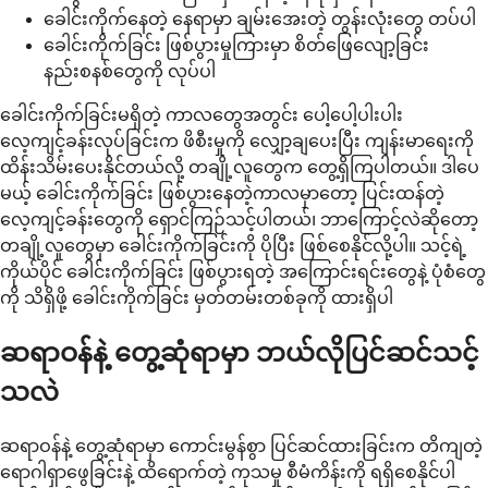
ခေါင်းကိုက်နေတဲ့ နေရာမှာ ချမ်းအေးတဲ့ တွန်းလုံးတွေ တပ်ပါ
ခေါင်းကိုက်ခြင်း ဖြစ်ပွားမှုကြားမှာ စိတ်ဖြေလျော့ခြင်း
နည်းစနစ်တွေကို လုပ်ပါ
ခေါင်းကိုက်ခြင်းမရှိတဲ့ ကာလတွေအတွင်း ပေါ့ပေါ့ပါးပါး
လေ့ကျင့်ခန်းလုပ်ခြင်းက ဖိစီးမှုကို လျှော့ချပေးပြီး ကျန်းမာရေးကို
ထိန်းသိမ်းပေးနိုင်တယ်လို့ တချို့လူတွေက တွေ့ရှိကြပါတယ်။ ဒါပေ
မယ့် ခေါင်းကိုက်ခြင်း ဖြစ်ပွားနေတဲ့ကာလမှာတော့ ပြင်းထန်တဲ့
လေ့ကျင့်ခန်းတွေကို ရှောင်ကြဉ်သင့်ပါတယ်၊ ဘာကြောင့်လဲဆိုတော့
တချို့လူတွေမှာ ခေါင်းကိုက်ခြင်းကို ပိုပြီး ဖြစ်စေနိုင်လို့ပါ။ သင့်ရဲ့
ကိုယ်ပိုင် ခေါင်းကိုက်ခြင်း ဖြစ်ပွားရတဲ့ အကြောင်းရင်းတွေနဲ့ ပုံစံတွေ
ကို သိရှိဖို့ ခေါင်းကိုက်ခြင်း မှတ်တမ်းတစ်ခုကို ထားရှိပါ
ဆရာဝန်နဲ့ တွေ့ဆုံရာမှာ ဘယ်လိုပြင်ဆင်သင့်
သလဲ
ဆရာဝန်နဲ့ တွေ့ဆုံရာမှာ ကောင်းမွန်စွာ ပြင်ဆင်ထားခြင်းက တိကျတဲ့
ရောဂါရှာဖွေခြင်းနဲ့ ထိရောက်တဲ့ ကုသမှု စီမံကိန်းကို ရရှိစေနိုင်ပါ