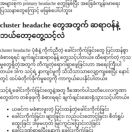
အများစုက primary headache တွေဖြစ်ပြီး အခြေခံကျန်းမာရေး
ပြဿနာတွေကြောင့် မဖြစ်ပေါ်ပါဘူး။
cluster headache တွေအတွက် ဆရာဝန်နဲ့
ဘယ်တော့တွေ့သင့်လဲ
cluster headache ပုံစံနဲ့ ကိုက်ညီတဲ့ ခေါင်းကိုက်ခြင်းတွေ ပြင်းထန်စွာ
ခံစားရရင် ချက်ချင်းဆရာဝန်နဲ့ တွေ့သင့်ပါတယ်။ ထိရောက်တဲ့ ကုသ
မှုတွေရှိတဲ့အတွက် တိကျတဲ့ရောဂါရှာဖွေခြင်းဟာ အရေးကြီးပါ
တယ်။ ဒါက သင့်ရဲ့ နာကျင်မှုကို သိသိသာသာလျော့ကျစေပြီး နောင်
တွင် ထပ်မံတိုက်ခိုက်မှုတွေကို ကာကွယ်ပေးနိုင်ပါတယ်။
သင့်ရဲ့ခေါင်းကိုက်ခြင်းတွေနဲ့အတူ ဒီအောက်ပါသတိပေးလက္ခဏာ
တွေထဲက တစ်ခုခုကို ခံစားရရင် ချက်ချင်းဆေးရုံသွားသင့်ပါတယ်။
ယခင်က မခံစားဖူးတဲ့ ပြင်းထန်တဲ့ခေါင်းကိုက်ခြင်း
ခေါင်းကိုက်ခြင်း၊ ဖျားခြင်း၊ လည်ပင်းတောင့်ခြင်း၊ စိတ်ရှုပ်
ထွေးခြင်း ဒါမှမဟုတ် မြင်ကွင်းပြောင်းလဲခြင်း
ခေါင်းဒဏ်ရာရပြီးနောက် ခေါင်းကိုက်ခြင်း