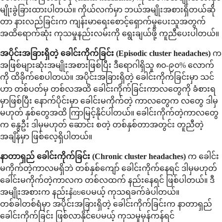
မျိုးခွဲခြားထားပါတယ်။ ကိုယ်လက်မှာ ဘယ်အမျိုးအစားရှိတယ်ဆို
တာ နားလည်ခြင်းက ကျန်းမာရေးစောင့်ရှောက်မှုပေးသူအတွက်
အထိရောက်ဆုံး ကုသမှုနည်းလမ်းကို ရွေးချယ်ဖို့ ကူညီပေးပါတယ်။
အပိုင်းအခြားရှိတဲ့ ခေါင်းကိုက်ခြင်း (Episodic cluster headaches)
က
အဖြစ်များဆုံးအမျိုးအစားဖြစ်ပြီး ဒီရောဂါရှိသူ ၈၀-၉၀% လောက်
ကို ထိခိုက်စေပါတယ်။ အပိုင်းအခြားရှိတဲ့ ခေါင်းကိုက်ခြင်းမှာ သင်
ဟာ တစ်ပတ်မှ တစ်လအထိ ခေါင်းကိုက်ခြင်းကာလတွေကို ခံစားရ
မှာဖြစ်ပြီး နောက်ပိုင်းမှာ ခေါင်းမကိုက်တဲ့ ကာလတွေက လတွေ ဒါမှ
မဟုတ် နှစ်တွေအထိ ကြာမြင့်နိုင်ပါတယ်။ ခေါင်းကိုက်တဲ့ကာလတွေ
က နွေဦး ဒါမှမဟုတ် ဆောင်း စတဲ့ တစ်နှစ်တာအတွင်း တူညီတဲ့
အချိန်မှာ ဖြစ်လေ့ရှိပါတယ်။
နာတာရှည် ခေါင်းကိုက်ခြင်း (Chronic cluster headaches)
က ခေါင်း
မကိုက်တဲ့ကာလမရှိဘဲ တစ်နှစ်ကျော် ခေါင်းကိုက်နေရင် ဒါမှမဟုတ်
ခေါင်းမကိုက်တဲ့ကာလက တစ်လထက် နည်းနေရင် ဖြစ်ပါတယ်။ ဒီ
အမျိုးအစားက နည်းန้อยပေမယ့် ကုသရခက်ခဲပါတယ်။
တစ်ခါတစ်ရံမှာ အပိုင်းအခြားရှိတဲ့ ခေါင်းကိုက်ခြင်းက နာတာရှည်
ခေါင်းကိုက်ခြင်း ဖြစ်လာနိုင်ပေမယ့် ကုသမှုမှန်ကန်ရင်