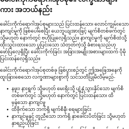
ကား အဘယ်နည်း
ခေါင်းကိုက်ရောဂါအုပ်စုများသည် ပြင်းထန်သော၊ လောင်ကျွမ်းသော
နာကျင်မှုကို ဖြစ်ပေါ်စေပြီး ယေဘူယျအားဖြင့် မျက်စိတစ်ဖက်တွင်
သို့မဟုတ် နောက်တွင် ဗဟိုပြုလေ့ရှိသည်။ နာကျင်မှုကို မျက်စိထဲသို့
ထိုးသွင်းထားသော ပူပြင်းသော သံတုတ်ကဲ့သို့ ခံစားရသည်ဟု
ဖော်ပြလေ့ရှိပြီး ခေါင်းကိုက်ခြင်း အခြားအမျိုးအစားများထက် ပိုမို
ပြင်းထန်လေ့ရှိသည်။
ခေါင်းကိုက်ရောဂါအုပ်စုတစ်ခု ဖြစ်ပွားစဉ်တွင် ဤအခြေအနေကို
ထူးခြားစေသော လက္ခဏာများစွာကို သင်သတိပြုမိလိမ့်မည်-
နဖူး၊ နားရွက် သို့မဟုတ် မေးရိုးသို့ ပျံ့နှံ့သွားနိုင်သော မျက်စိ
တစ်ဖက်တွင် သို့မဟုတ် နောက်တွင် ပြင်းထန်သော၊ ထိ
မှန်သော နာကျင်မှု
ထိခိုက်သော ဘက်ရှိ မျက်စိနီ၊ ရေများခြင်း
နာကျင်မှုနှင့် တူညီသော ဘက်ရှိ နှာခေါင်းပိတ်ခြင်း သို့မဟုတ်
နှာရည်ယိုခြင်း