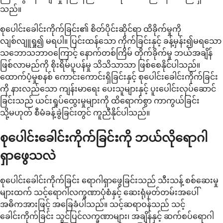
သည်။
စုပေါင်းခေါင်းကိုက်ခြင်း၏ စိတ်ပိုင်းဆိုင်ရာ ထိခိုက်မှုကို
လျစ်လျူရှု၍ မရပါ။ ပြင်းထန်သော ကိုက်ခြင်းနှင့် ခန့်မှန်း၍မရသော
သဘောသဘာဝကြောင့် နောက်တစ်ကြိမ် တိုက်ခိုက်မှု ဘယ်အချိန်
ဖြစ်လာမည်ကို စိုးရိမ်ပူပန်မှု သိသိသာသာ ဖြစ်စေနိုင်ပါသည်။
ထောက်ပံ့မှုစနစ် ကောင်းကောင်းရှိခြင်းနှင့် စုပေါင်းခေါင်းကိုက်ခြင်း
ကို နားလည်သော ကျန်းမာရေး ပေးသူများနှင့် ပူးပေါင်းလုပ်ဆောင်
ခြင်းသည် ယင်းရှုပ်ထွေးမှုများကို ထိရောက်စွာ ကာကွယ်ခြင်း
သို့မဟုတ် စီမံခန့်ခွဲခြင်းတွင် ကူညီနိုင်ပါသည်။
စုပေါင်းခေါင်းကိုက်ခြင်းကို ဘယ်လိုရောဂါ
ရှာဖွေသလဲ
စုပေါင်းခေါင်းကိုက်ခြင်း ရောဂါရှာဖွေခြင်းသည် သီးသန့် စစ်ဆေးမှု
များထက် သင့်ရောဂါလက္ခဏာပုံစံနှင့် ဆေးရုံမှတ်တမ်းအပေါ်
အဓိကအားဖြင့် အခြေခံပါသည်။ သင့်ဆရာဝန်သည် သင့်
ခေါင်းကိုက်ခြင်း သွင်ပြင်လက္ခဏာများ၊ အချိန်နှင့် ဆက်စပ်ရောဂါ