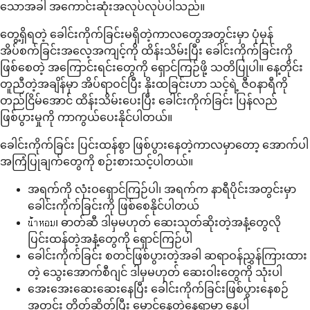
သောအခါ အကောင်းဆုံးအလုပ်လုပ်ပါသည်။
တွေ့ရှိရတဲ့ ခေါင်းကိုက်ခြင်းမရှိတဲ့ကာလတွေအတွင်းမှာ ပုံမှန်
အိပ်စက်ခြင်းအလေ့အကျင့်ကို ထိန်းသိမ်းပြီး ခေါင်းကိုက်ခြင်းကို
ဖြစ်စေတဲ့ အကြောင်းရင်းတွေကို ရှောင်ကြဉ်ဖို့ သတိပြုပါ။ နေ့တိုင်း
တူညီတဲ့အချိန်မှာ အိပ်ရာဝင်ပြီး နိုးထခြင်းဟာ သင့်ရဲ့ ဇီဝနာရီကို
တည်ငြိမ်အောင် ထိန်းသိမ်းပေးပြီး ခေါင်းကိုက်ခြင်း ပြန်လည်
ဖြစ်ပွားမှုကို ကာကွယ်ပေးနိုင်ပါတယ်။
ခေါင်းကိုက်ခြင်း ပြင်းထန်စွာ ဖြစ်ပွားနေတဲ့ကာလမှာတော့ အောက်ပါ
အကြံပြုချက်တွေကို စဉ်းစားသင့်ပါတယ်။
အရက်ကို လုံးဝရှောင်ကြဉ်ပါ၊ အရက်က နာရီပိုင်းအတွင်းမှာ
ခေါင်းကိုက်ခြင်းကို ဖြစ်စေနိုင်ပါတယ်
น้ำหอม၊ ဓာတ်ဆီ ဒါမှမဟုတ် ဆေးသုတ်ဆိုးတဲ့အနံ့တွေလို
ပြင်းထန်တဲ့အနံ့တွေကို ရှောင်ကြဉ်ပါ
ခေါင်းကိုက်ခြင်း စတင်ဖြစ်ပွားတဲ့အခါ ဆရာဝန်ညွှန်ကြားထား
တဲ့ သွေးအောက်စီဂျင် ဒါမှမဟုတ် ဆေးဝါးတွေကို သုံးပါ
အေးအေးဆေးဆေးနေပြီး ခေါင်းကိုက်ခြင်းဖြစ်ပွားနေစဉ်
အတွင်း တိတ်ဆိတ်ပြီး မှောင်နေတဲ့နေရာမှာ နေပါ