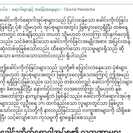
ပင်မ
ရောဂါများနှင့် အခြေအနေများ
Cluster Headache
ခေါင်းကိုက်ရောဂါအုပ်စုများသည် ပြင်းထန်သော ခေါင်းကိုက်ခြင်း
ဖြစ်ပြီး ပုံစံ သို့မဟုတ် အုပ်စုများအတွင်း ဖြစ်ပွားလေ့ရှိပြီး တစ်နေ့
တာတွင် တစ်ချိန်တည်း တပတ် သို့မဟုတ် တလကြာ ထိုးနှက်လေ့ရှိ
သည်။ သင်ခံစားနိုင်သော ခေါင်းကိုက်ခြင်းအမျိုးအစား အပြင်းထန်
ဆုံးတစ်ခုဖြစ်သော်လည်း ထိရောက်သော ကုသမှုများရှိသည် ဆို
သော ကောင်းသောသတင်းလည်း ရှိပါသည်။
ဤခေါင်းကိုက်ခြင်းများသည် သူတို့၏ ပြောင်းလဲနေသော ပုံစံများ
သို့မဟုတ် အုပ်စုများအတွင်း ဖြစ်ပွားလေ့ရှိသောကြောင့် ဤအမည်
ကို ရရှိခြင်းဖြစ်သည်။ သင်သည် တစ်ပတ်လျှင် ခေါင်းကိုက်ခြင်းများ
စွာ ခံစားရနိုင်ပြီး နောက်ပိုင်းတွင် လအတော်ကြာ သို့မဟုတ် နှစ်
အတော်ကြာ နာကျင်မှုမရှိဘဲ ဖြစ်နိုင်သည်။ ခေါင်းကိုက်ရောဂါအုပ်စု
များသည် လူဦးရေ ၁% ထက်နည်းသော လူများတွင်သာ ဖြစ်ပွား
သော်လည်း ၎င်းတို့ကို နားလည်ခြင်းသည် လက္ခဏာများကို သိရှိစေ
ပြီး သင့်လျော်သော ကုသမှုကို ရှာဖွေနိုင်စေသည်။
ခေါင်းကိုက်ရောဂါအုပ်စု၏ လက္ခဏာများ