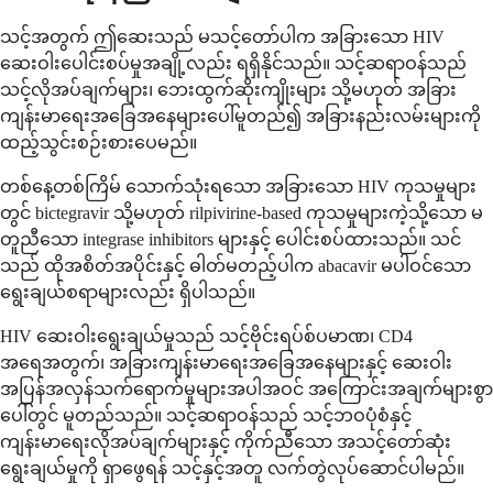
သင့်အတွက် ဤဆေးသည် မသင့်တော်ပါက အခြားသော HIV
ဆေးဝါးပေါင်းစပ်မှုအချို့လည်း ရရှိနိုင်သည်။ သင့်ဆရာဝန်သည်
သင့်လိုအပ်ချက်များ၊ ဘေးထွက်ဆိုးကျိုးများ သို့မဟုတ် အခြား
ကျန်းမာရေးအခြေအနေများပေါ်မူတည်၍ အခြားနည်းလမ်းများကို
ထည့်သွင်းစဉ်းစားပေမည်။
တစ်နေ့တစ်ကြိမ် သောက်သုံးရသော အခြားသော HIV ကုသမှုများ
တွင် bictegravir သို့မဟုတ် rilpivirine-based ကုသမှုများကဲ့သို့သော မ
တူညီသော integrase inhibitors များနှင့် ပေါင်းစပ်ထားသည်။ သင်
သည် ထိုအစိတ်အပိုင်းနှင့် ဓါတ်မတည့်ပါက abacavir မပါဝင်သော
ရွေးချယ်စရာများလည်း ရှိပါသည်။
HIV ဆေးဝါးရွေးချယ်မှုသည် သင့်ဗိုင်းရပ်စ်ပမာဏ၊ CD4
အရေအတွက်၊ အခြားကျန်းမာရေးအခြေအနေများနှင့် ဆေးဝါး
အပြန်အလှန်သက်ရောက်မှုများအပါအဝင် အကြောင်းအချက်များစွာ
ပေါ်တွင် မူတည်သည်။ သင့်ဆရာဝန်သည် သင့်ဘဝပုံစံနှင့်
ကျန်းမာရေးလိုအပ်ချက်များနှင့် ကိုက်ညီသော အသင့်တော်ဆုံး
ရွေးချယ်မှုကို ရှာဖွေရန် သင့်နှင့်အတူ လက်တွဲလုပ်ဆောင်ပါမည်။