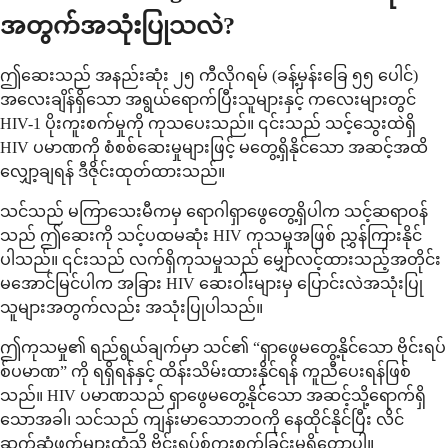
အတွက်အသုံးပြုသလဲ?
ဤဆေးသည် အနည်းဆုံး ၂၅ ကီလိုဂရမ် (ခန့်မှန်းခြေ ၅၅ ပေါင်)
အလေးချိန်ရှိသော အရွယ်ရောက်ပြီးသူများနှင့် ကလေးများတွင်
HIV-1 ပိုးကူးစက်မှုကို ကုသပေးသည်။ ၎င်းသည် သင့်သွေးထဲရှိ
HIV ပမာဏကို စံစစ်ဆေးမှုများဖြင့် မတွေ့ရှိနိုင်သော အဆင့်အထိ
လျှော့ချရန် ဒီဇိုင်းထုတ်ထားသည်။
သင်သည် မကြာသေးမီကမှ ရောဂါရှာဖွေတွေ့ရှိပါက သင့်ဆရာဝန်
သည် ဤဆေးကို သင့်ပထမဆုံး HIV ကုသမှုအဖြစ် ညွှန်ကြားနိုင်
ပါသည်။ ၎င်းသည် လက်ရှိကုသမှုသည် မျှော်လင့်ထားသည့်အတိုင်း
မအောင်မြင်ပါက အခြား HIV ဆေးဝါးများမှ ပြောင်းလဲအသုံးပြု
သူများအတွက်လည်း အသုံးပြုပါသည်။
ဤကုသမှု၏ ရည်ရွယ်ချက်မှာ သင်၏ “ရှာဖွေမတွေ့နိုင်သော ဗိုင်းရပ်
စ်ပမာဏ” ကို ရရှိရန်နှင့် ထိန်းသိမ်းထားနိုင်ရန် ကူညီပေးရန်ဖြစ်
သည်။ HIV ပမာဏသည် ရှာဖွေမတွေ့နိုင်သော အဆင့်သို့ရောက်ရှိ
သောအခါ၊ သင်သည် ကျန်းမာသောဘဝကို နေထိုင်နိုင်ပြီး လိင်
ဆက်ဆံဖက်များထံသို့ ဗိုင်းရပ်စ်ကူးစက်ခြင်းမရှိတော့ပါ။