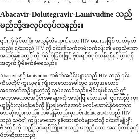
Abacavir-Dolutegravir-Lamivudine သည်
မည်သို့အလုပ်လုပ်သနည်း။
၎င်းကို ခိုင်မာပြီး အလွန်ထိရောက်သော HIV ဆေးအဖြစ် သတ်မှတ်
သည်။ ၎င်းသည် HIV ကို ၎င်း၏သက်တမ်းစက်ဝန်း၏ မတူညီသော
အဆင့်နှစ်ခုတွင် တိုက်ခိုက်ခြင်းဖြင့် ဗိုင်းရပ်စ်ရှင်သန်ရန်နှင့် ပွားရန်
အတွက် ပိုမိုခက်ခဲစေသည်။
Abacavir နှင့် lamivudine အစိတ်အပိုင်းများသည် HIV သည် ၎င်း
ကိုယ်တိုင် ကူးယူရန်ကြိုးစားသောအခါတွင် အတုအယောင်
အဆောက်အဦများကဲ့သို့ လုပ်ဆောင်သည်။ ဗိုင်းရပ်စ်သည် ဤ
အတုအယောင်အပိုင်းအစများကို အသုံးပြုသောအခါ၊ ၎င်းသည် ကူး
ယူခြင်းလုပ်ငန်းစဉ်ကို ပြီးမြောက်အောင် မလုပ်ဆောင်နိုင်တော့ဘဲ
သေဆုံးသွားသည်။ တစ်ချိန်တည်းမှာပင်၊ dolutegravir သည် HIV
သည် သင်၏ ကျန်းမာသော ခုခံအားဆဲလ်များထဲသို့ ၎င်း၏မျိုးရိုး
ဗီဇကုဒ်ကို ထည့်သွင်းရန်ကြိုးစားသည့် မတူညီသော အဆင့်တစ်ခုကို
ပိတ်ဆို့ထားသည်။