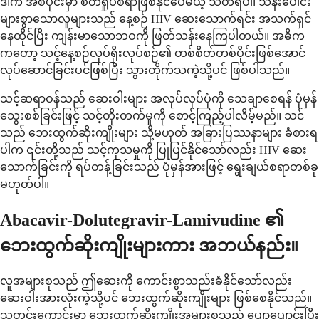
ဒါက အစပိုင်းမှာ စိတ်ရှုပ်စရာဖြစ်နိုင်ပေမယ့် သတိရပါ၊ သန်းပေါင်း
များစွာသောလူများသည် နေ့စဉ် HIV ဆေးသောက်ရင်း အသက်ရှင်
နေထိုင်ပြီး ကျန်းမာသောဘဝကို ဖြတ်သန်းနေကြပါတယ်။ အဓိက
ကတော့ သင့်နေ့စဉ်လုပ်ရိုးလုပ်စဉ်၏ တစ်စိတ်တစ်ပိုင်းဖြစ်အောင်
လုပ်ဆောင်ခြင်းပင်ဖြစ်ပြီး သွားတိုက်သကဲ့သို့ပင် ဖြစ်ပါသည်။
သင့်ဆရာဝန်သည် ဆေးဝါးများ အလုပ်လုပ်ပုံကို သေချာစေရန် ပုံမှန်
သွေးစစ်ခြင်းဖြင့် သင့်တိုးတက်မှုကို စောင့်ကြည့်ပါလိမ့်မည်။ သင်
သည် ဘေးထွက်ဆိုးကျိုးများ သို့မဟုတ် အခြားပြဿနာများ ခံစားရ
ပါက ၎င်းတို့သည် သင့်ကုသမှုကို ပြုပြင်နိုင်သော်လည်း HIV ဆေး
သောက်ခြင်းကို ရပ်တန့်ခြင်းသည် ပုံမှန်အားဖြင့် ရွေးချယ်စရာတစ်ခု
မဟုတ်ပါ။
Abacavir-Dolutegravir-Lamivudine ၏
ဘေးထွက်ဆိုးကျိုးများကား အဘယ်နည်း။
လူအများစုသည် ဤဆေးကို ကောင်းစွာသည်းခံနိုင်သော်လည်း
ဆေးဝါးအားလုံးကဲ့သို့ပင် ဘေးထွက်ဆိုးကျိုးများ ဖြစ်စေနိုင်သည်။
သတင်းကောင်းမှာ ဘေးထွက်ဆိုးကျိုးအများစုသည် ပျော့ပျောင်းပြီး