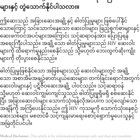
များနှင့် တွဲသောက်နိုင်ပါသလား။
ဤဆေးသည် အခြားဆေးအချို့နှင့် ဓါတ်ပြုမှုများ ဖြစ်ပေါ်နိုင်
သောကြောင့် သင်သောက်နေသော ဆေးဝါးများ၊ ဖြည့်စွက်စာများနှင့်
ဆေးဖက်ဝင်အပင်များအကြောင်း သင့်ဆရာဝန်အား ပြောပြရန်
အရေးကြီးပါသည်။ အချို့သော ဓါတ်ပြုမှုများသည် HIV ဆေးဝါး
များကို ထိရောက်မှုနည်းစေနိုင်သည် သို့မဟုတ် ဘေးထွက်ဆိုးကျိုး
များကို တိုးပွားစေနိုင်သည်။
ဓါတ်ပြုမှုဖြစ်နိုင်သော အဖြစ်များသည့် ဆေးဝါးများတွင် အချို့
သော အစာအိမ်အချဉ်ဓာတ်ပျယ်ဆေးများ၊ တက်ခြင်းရောဂါအတွက်
ဆေးဝါးများနှင့် ပဋိဇီဝဆေးအချို့ ပါဝင်သည်။ သင့်ဆရာဝန်
သို့မဟုတ် ဆေးဝါးကျွမ်းကျင်သူသည် ဓါတ်ပြုမှုရှိမရှိ စစ်ဆေးနိုင်
ပြီး အခြားဆေးဝါးများ သောက်သုံးရန်လိုအပ်ပါက သင့်လျော်သော
အချိန်ကို အကြံပေးနိုင်သည်။ ဤ HIV ကုသမှုကို သောက်သုံးနေစဉ်
ဆေးသစ်များ မစတင်မီ သင့်ကျန်းမာရေးစောင့်ရှောက်မှုပေးသူနှင့်
အမြဲတိုင်ပင်ပါ။
Medical Disclaimer:
This article is for informational purposes only and does not constitute