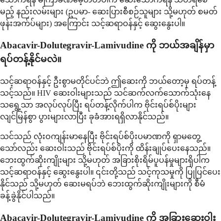
မည့် နည်းလမ်းများ (ဥပမာ- ဆေးပြားစီစဉ်သူများ သို့မဟုတ် စမတ်
ဖုန်းအက်ပ်များ) အကြောင်း သင့်ဆရာဝန်နှင့် ဆွေးနွေးပါ။
Abacavir-Dolutegravir-Lamivudine ကို ဘယ်အချိန်မှာ
ရပ်တန့်နိုင်မလဲ။
သင့်ဆရာဝန်နှင့် ဦးစွာမတိုင်ပင်ဘဲ ဤဆေးကို ဘယ်တော့မှ ရပ်တန့်
သင့်သည်။ HIV ဆေးဝါးများသည် သင်ဆက်လက်သောက်သုံးနေ
သရွေ့သာ အလုပ်လုပ်ပြီး ရပ်တန့်လိုက်ပါက ဗိုင်းရပ်စ်ပိုးများ
လျင်မြန်စွာ ပွားများလာပြီး ခုခံအားရရှိလာနိုင်သည်။
သင်သည် လုံးဝကျန်းမာနေပြီး ဗိုင်းရပ်စ်ပိုးပမာဏကို ရှာမတွေ့
သော်လည်း ဆေးဝါးသည် ဗိုင်းရပ်စ်ပိုးကို ထိန်းချုပ်ပေးနေသည်။
ဘေးထွက်ဆိုးကျိုးများ သို့မဟုတ် အခြားစိုးရိမ်ပူပန်မှုများရှိပါက
သင့်ဆရာဝန်နှင့် ဆွေးနွေးပါ။ ၎င်းတို့သည် သင့်ကုသမှုကို ပြုပြင်ပေး
နိုင်သည် သို့မဟုတ် ဆေးမရပ်ဘဲ ဘေးထွက်ဆိုးကျိုးများကို စီမံ
ခန့်ခွဲနိုင်ပါသည်။
Abacavir-Dolutegravir-Lamivudine ကို အခြားဆေးဝါး