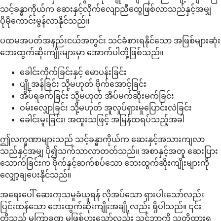
သင့်ခန္ဓာကိုယ်က ဆေးနှင့်လိုက်လျောညီထွေဖြစ်လာသည်နှင့်အမျှ
ပိုမိုကောင်းမွန်လာနိုင်သည်။
ပထမအပတ်အနည်းငယ်အတွင်း သင်ခံစားရနိုင်သော အဖြစ်များဆုံး
ဘေးထွက်ဆိုးကျိုးများမှာ အောက်ပါတို့ဖြစ်သည်။
ခေါင်းကိုက်ခြင်းနှင့် မောပန်းခြင်း
ပျို့အန်ခြင်း သို့မဟုတ် ဗိုက်အောင့်ခြင်း
အိပ်ရခက်ခြင်း သို့မဟုတ် အိပ်မက်ဆိုးမက်ခြင်း
ဝမ်းလျှောခြင်း သို့မဟုတ် အူလှုပ်ရှားမှုပြောင်းလဲခြင်း
ခေါင်းမူးခြင်း၊ အထူးသဖြင့် အမြန်ထရပ်သည့်အခါ
ဤလက္ခဏာများသည် သင့်ခန္ဓာကိုယ်က ဆေးနှင့်အသားကျလာ
သည်နှင့်အမျှ ပို၍သက်သာလာတတ်သည်။ အစာနှင့်အတူ ဆေးပြား
သောက်ခြင်းက ဗိုက်နှင့်ဆက်စပ်သော ဘေးထွက်ဆိုးကျိုးများကို
လျှော့ချပေးနိုင်သည်။
အရေးပေါ် ဆေးကုသမှုခံယူရန် လိုအပ်သော ရှားပါးသော်လည်း
ပြင်းထန်သော ဘေးထွက်ဆိုးကျိုးအချို့လည်း ရှိပါသည်။ ၎င်း
တို့သည် မကြာခဏ မဖြစ်ပွားသော်လည်း သင်ဘာကို သတိထားရ