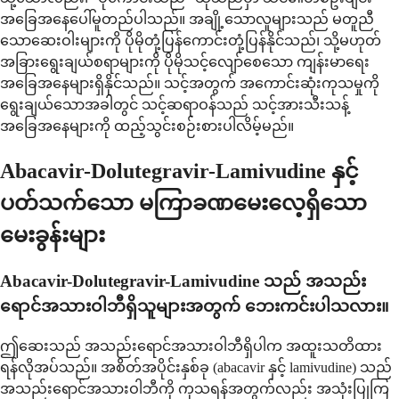
အခြေအနေပေါ်မူတည်ပါသည်။ အချို့သောလူများသည် မတူညီ
သောဆေးဝါးများကို ပိုမိုတုံ့ပြန်ကောင်းတုံ့ပြန်နိုင်သည်၊ သို့မဟုတ်
အခြားရွေးချယ်စရာများကို ပိုမိုသင့်လျော်စေသော ကျန်းမာရေး
အခြေအနေများရှိနိုင်သည်။ သင့်အတွက် အကောင်းဆုံးကုသမှုကို
ရွေးချယ်သောအခါတွင် သင့်ဆရာဝန်သည် သင့်အားသီးသန့်
အခြေအနေများကို ထည့်သွင်းစဉ်းစားပါလိမ့်မည်။
Abacavir-Dolutegravir-Lamivudine နှင့်
ပတ်သက်သော မကြာခဏမေးလေ့ရှိသော
မေးခွန်းများ
Abacavir-Dolutegravir-Lamivudine သည် အသည်း
ရောင်အသားဝါဘီရှိသူများအတွက် ဘေးကင်းပါသလား။
ဤဆေးသည် အသည်းရောင်အသားဝါဘီရှိပါက အထူးသတိထား
ရန်လိုအပ်သည်။ အစိတ်အပိုင်းနှစ်ခု (abacavir နှင့် lamivudine) သည်
အသည်းရောင်အသားဝါဘီကို ကုသရန်အတွက်လည်း အသုံးပြုကြ