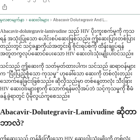
မူလစာမျက်နှာ
ဆေးဝါးများ
Abacavir Dolutegravir And Lamivudine Oral Route
Abacavir-dolutegravir-lamivudine သည် HIV ပိုးကူးစက်မှုကို ကုသ
ရန် အသုံးပြုသော ပေါင်းစပ်ဆေးဖြစ်သည်။ ဤဆေးပြားတစ်ပြား
တည်းတွင် သင့်ခန္ဓာကိုယ်အတွင်းရှိ ဗိုင်းရပ်စ်ကို ထိန်းချုပ်ရန်
အတူတကွလုပ်ဆောင်ပေးသော HIV ဆေးဝါးသုံးမျိုးပါဝင်သည်။
သင်သည် ဤဆေးကို သတ်မှတ်ထားပါက၊ သင်သည် ဆရာဝန်များ
က “ပြီးပြည့်စုံသော ကုသမှု” ဟုခေါ်သော ဆေးကို တစ်လုံးတည်း
သောက်နေခြင်းဖြစ်သည်။ ဆိုလိုသည်မှာ တစ်နေ့တာလုံး သီးခြား
HIV ဆေးဝါးများစွာကို သောက်ရန်မလိုအပ်ဘဲ သင့်ကုသမှုကို စီမံ
ခန့်ခွဲရာတွင် ပိုမိုလွယ်ကူစေသည်။
Abacavir-Dolutegravir-Lamivudine ဆိုတာ
ဘာလဲ?
ဤဆေးသည် တန်ခိုးကြီးသော HIV ဆေးဝါးသုံးမျိုးကို တစ်လုံး