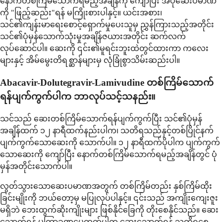
နောက်တစ်ကြိမ်သောက်ရမည့်အချိန်ကို ကျော်ပြီး အပိုဆေးပမာဏ
ကို "ဖြည့်ဆည်း"ရန် မကြိုးစားပါနှင့်။ ယင်းအစား၊
သင်၏ကျန်းမာရေးစောင့်ရှောက်မှုပေးသူမှ ညွှန်ကြားသည့်အတိုင်း
သင်၏ပုံမှန်သောက်သုံးမှုအချိန်ဇယားအတိုင်း ဆက်လက်
လုပ်ဆောင်ပါ။ ဆေးကို ၎င်း၏မူရင်းဘူးထဲတွင်ထားကာ ကလေး
များနှင့် အိမ်မွေးတိရစ္ဆာန်များမှ လုံခြုံစွာသိမ်းဆည်းပါ။
Abacavir-Dolutegravir-Lamivudine တစ်ကြိမ်သောက်
ရန်ပျက်ကွက်ပါက ဘာလုပ်သင့်သနည်း။
သင်သည် ဆေးတစ်ကြိမ်သောက်ရန်ပျက်ကွက်ပြီး သင်၏ပုံမှန်
အချိန်ထက် ၁၂ နာရီထက်နည်းပါက၊ သတိရသည်နှင့်တစ်ပြိုင်နက်
ပျက်ကွက်သောဆေးကို သောက်ပါ။ ၁၂ နာရီထက်ပိုပါက ပျက်ကွက်
သောဆေးကို ကျော်ပြီး နောက်တစ်ကြိမ်သောက်ရမည့်အချိန်တွင် ပုံ
မှန်အတိုင်းသောက်ပါ။
လွတ်သွားသောဆေးပမာဏအတွက် တစ်ကြိမ်တည်း နှစ်ကြိမ်ထိုး
ခြင်းမျိုးကို ဘယ်တော့မှ မပြုလုပ်ပါနှင့်။ ၎င်းသည် အကျိုးကျေးဇူး
မရှိဘဲ ဘေးထွက်ဆိုးကျိုးများ ဖြစ်နိုင်ခြေကို တိုးစေနိုင်သည်။ ဆေး
သောက်ရန် မကြာခဏမေ့တတ်ပါက ဆေးသောက်ရန် သတိရစေ