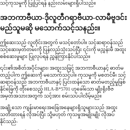
သင့်ကုသမှုကို ပြုပြင်ရန် နည်းလမ်းများရှိပါသည်။
အဘကာဗီယာ-ဒိုလူတီဂရာဗီယာ-လာမီဗူဒင်း
မည်သူမဆို မသောက်သင့်သနည်း။
ဤဆေးသည် လူတိုင်းအတွက် မသင့်တော်ပါ။ သင့်ဆရာဝန်သည်
သင့်ဆေးမှတ်တမ်းကို ပြန်လည်သုံးသပ်ပြီး ၎င်းကို မညွှန်းမီ အထူး
စစ်ဆေးမှုများ ပြုလုပ်ရန် ညွှန်ကြားနိုင်ပါသည်။
၎င်း၏အစိတ်အပိုင်းများ၊ အထူးသဖြင့် အဘကာဗီယာနှင့် ဓာတ်မ
တည့်ပါက ဤဆေးကို မသောက်သင့်ပါ။ ကုသမှုကို မစတင်မီ၊ သင့်
ဆရာဝန်သည် အဘကာဗီယာနှင့် ပြင်းထန်သော ဓာတ်မတည့်မှုဖြစ်
နိုင်ခြေကို တိုးစေသည့် HLA-B*5701 ဟုခေါ်သော မျိုးရိုးဗီဇ
အမှတ်အသားအတွက် သင့်အား စမ်းသပ်ပါလိမ့်မည်။
အချို့သော ကျန်းမာရေးအခြေအနေများရှိသူများသည် အထူး
သတိထားရန် လိုအပ်ပြီး သို့မဟုတ် ကုသမှုအမျိုးမျိုး လိုအပ်
နိုင်သည်-