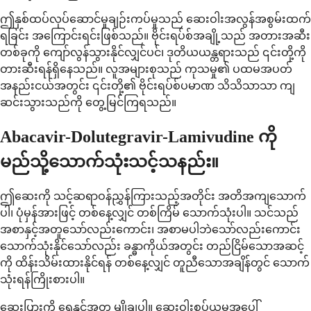
ဤနှစ်ထပ်လုပ်ဆောင်မှုချဉ်းကပ်မှုသည် ဆေးဝါးအလွန်အစွမ်းထက်
ရခြင်း အကြောင်းရင်းဖြစ်သည်။ ဗိုင်းရပ်စ်အချို့သည် အတားအဆီး
တစ်ခုကို ကျော်လွန်သွားနိုင်လျှင်ပင်၊ ဒုတိယယန္တရားသည် ၎င်းတို့ကို
တားဆီးရန်ရှိနေသည်။ လူအများစုသည် ကုသမှု၏ ပထမအပတ်
အနည်းငယ်အတွင်း ၎င်းတို့၏ ဗိုင်းရပ်စ်ပမာဏ သိသိသာသာ ကျ
ဆင်းသွားသည်ကို တွေ့မြင်ကြရသည်။
Abacavir-Dolutegravir-Lamivudine ကို
မည်သို့သောက်သုံးသင့်သနည်း။
ဤဆေးကို သင့်ဆရာဝန်ညွှန်ကြားသည့်အတိုင်း အတိအကျသောက်
ပါ၊ ပုံမှန်အားဖြင့် တစ်နေ့လျှင် တစ်ကြိမ် သောက်သုံးပါ။ သင်သည်
အစာနှင့်အတူသော်လည်းကောင်း၊ အစာမပါဘဲသော်လည်းကောင်း
သောက်သုံးနိုင်သော်လည်း ခန္ဓာကိုယ်အတွင်း တည်ငြိမ်သောအဆင့်
ကို ထိန်းသိမ်းထားနိုင်ရန် တစ်နေ့လျှင် တူညီသောအချိန်တွင် သောက်
သုံးရန်ကြိုးစားပါ။
ဆေးပြားကို ရေနှင့်အတူ မျိုချပါ။ ဆေးဝါးစုပ်ယူမှုအပေါ်