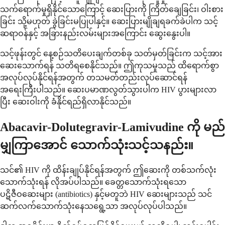
သက်ရောက်မှုရှိနိုင်သောကြောင့် ဆေးပြားကို ကြိတ်ချေခြင်း၊ ဝါးစား
ခြင်း သို့မဟုတ် ခွဲခြင်းမပြုပါနှင့်။ ဆေးပြားမျိုချရခက်ခဲပါက သင့်
ဆရာဝန်နှင့် အခြားနည်းလမ်းများအကြောင်း ဆွေးနွေးပါ။
သင့်ဖုန်းတွင် နေ့စဉ်သတိပေးချက်တစ်ခု သတ်မှတ်ခြင်းက သင့်အား
ဆေးသောက်ရန် သတိရစေနိုင်သည်။ ဤကုသမှုသည် ထိရောက်စွာ
အလုပ်လုပ်နိုင်ရန်အတွက် တသမတ်တည်းလုပ်ဆောင်ရန်
အရေးကြီးပါသည်။ ဆေးပမာဏလွတ်သွားပါက HIV ပွားများလာ
ပြီး ဆေးဝါးကို ခံနိုင်ရည်ရှိလာနိုင်သည်။
Abacavir-Dolutegravir-Lamivudine ကို မည်
မျှကြာအောင် သောက်သုံးသင့်သနည်း။
သင်၏ HIV ကို ထိန်းချုပ်နိုင်ရန်အတွက် ဤဆေးကို တစ်သက်လုံး
သောက်သုံးရန် လိုအပ်ပါသည်။ ခေတ္တသောက်သုံးရသော
ပဋိဇီဝဆေးများ (antibiotics) နှင့်မတူဘဲ HIV ဆေးများသည် သင်
ဆက်လက်သောက်သုံးနေသရွေ့သာ အလုပ်လုပ်ပါသည်။