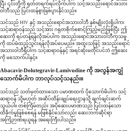
ပြီး ၎င်းတို့ကို ရုတ်တရက်ရပ်လိုက်ပါက သင့်အသည်းရောင်အသား
ဝါဘီသည် ပြင်းထန်စွာဖြစ်ပွားနိုင်သည်။
သင်သည် HIV နှင့် အသည်းရောင်အသားဝါဘီ နှစ်မျိုးလုံးရှိပါက၊
သင့်ဆရာဝန်သည် သင့်အား ဂရုတစိုက်စောင့်ကြည့်မည်ဖြစ်ပြီး ဤ
ဆေးကို ရပ်တန့်ရန်လိုအပ်ပါက အသည်းရောင်အသားဝါဘီကုသမှု
ကို ထပ်မံထည့်သွင်းရန်လိုအပ်ပေမည်။ အထူးသဖြင့် အသည်းရောင်
အသားဝါဘီရှိပါက သင့်ဆရာဝန်နှင့် အရင်ဆုံးမတိုင်ပင်ဘဲ ဤဆေး
ကို မသောက်ပါနှင့်။
Abacavir-Dolutegravir-Lamivudine ကို အလွန်အကျွံ
သောက်မိပါက ဘာလုပ်သင့်သနည်း။
သင်သည် သတ်မှတ်ထားသော ပမာဏထက် ပိုသောက်မိပါက သင့်
ဆရာဝန် သို့မဟုတ် အဆိပ်ထိန်းချုပ်ရေးဌာနသို့ ချက်ချင်းဆက်
သွယ်ပါ။ တစ်ကြိမ်တည်း အပိုဆေးပမာဏသည် ပြင်းထန်သော
ထိခိုက်မှုဖြစ်စေရန် မဖြစ်နိုင်သော်လည်း ဆေးဘက်ဆိုင်ရာ
အကြံဉာဏ်ရယူရန် အရေးကြီးပါသည်။