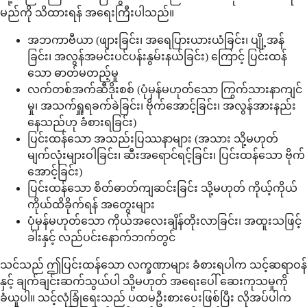
မည်ကို သိထားရန် အရေးကြီးပါသည်။
အဘကာဗီယာ (ဖျားခြင်း၊ အရေပြားယားယံခြင်း၊ ပျို့အန်
ခြင်း၊ အလွန်အမင်းပင်ပန်းနွမ်းနယ်ခြင်း) ကြောင့် ပြင်းထန်
သော ဓာတ်မတည့်မှု
လက်တစ်အက်ဆီဒိုးစစ် (ပုံမှန်မဟုတ်သော ကြွက်သားနာကျင်
မှု၊ အသက်ရှူရခက်ခဲခြင်း၊ ဗိုက်အောင့်ခြင်း၊ အလွန်အားနည်း
နေသည်ဟု ခံစားရခြင်း)
ပြင်းထန်သော အသည်းပြဿနာများ (အသား သို့မဟုတ်
မျက်လုံးများဝါခြင်း၊ ဆီးအရောင်ရင့်ခြင်း၊ ပြင်းထန်သော ဗိုက်
အောင့်ခြင်း)
ပြင်းထန်သော စိတ်ဓာတ်ကျဆင်းခြင်း သို့မဟုတ် ကိုယ့်ကိုယ်
ကိုယ်ထိခိုက်ရန် အတွေးများ
ပုံမှန်မဟုတ်သော ကိုယ်အလေးချိန်တိုးလာခြင်း၊ အထူးသဖြင့်
ခါးနှင့် လည်ပင်းနောက်ဘက်တွင်
သင်သည် ဤပြင်းထန်သော လက္ခဏာများ ခံစားရပါက သင့်ဆရာဝန်
နှင့် ချက်ချင်းဆက်သွယ်ပါ သို့မဟုတ် အရေးပေါ် ဆေးကုသမှုကို
ခံယူပါ။ သင့်လုံခြုံရေးသည် ပထမဦးစားပေးဖြစ်ပြီး လိုအပ်ပါက