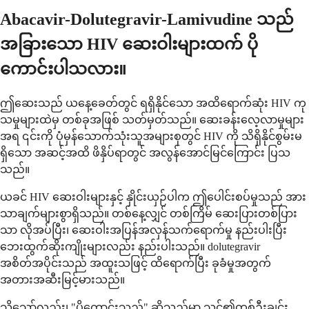
Abacavir-Dolutegravir-Lamivudine သည်
အခြားသော HIV ဆေးဝါးများထက် ပို
ကောင်းပါသလား။
ဤဆေးသည် ယနေ့ခေတ်တွင် ရရှိနိုင်သော အထိရောက်ဆုံး HIV ကု
သမှုများထဲမှ တစ်ခုအဖြစ် သတ်မှတ်သည်။ ဆေးခန်းလေ့လာမှုများ
အရ ၎င်းကို ပုံမှန်သောက်သုံးသူအများစုတွင် HIV ကို သိရှိနိုင်စွမ်းမ
ရှိသော အဆင့်အထိ ဖိနှိပ်ရာတွင် အလွန်အောင်မြင်ကြောင်း ပြသ
သည်။
ယခင် HIV ဆေးဝါးများနှင့် နှိုင်းယှဉ်ပါက ဤပေါင်းစပ်မှုသည် အား
သာချက်များစွာရှိသည်။ တစ်နေ့လျှင် တစ်ကြိမ် ဆေးပြားတစ်ပြား
သာ လိုအပ်ပြီး၊ ဆေးဝါးအပြန်အလှန်သက်ရောက်မှု နည်းပါးပြီး
ဘေးထွက်ဆိုးကျိုးများလည်း နည်းပါးသည်။ dolutegravir
အစိတ်အပိုင်းသည် အထူးသဖြင့် ထိရောက်ပြီး ခုခံမှုအတွက်
အတားအဆီးမြင့်မားသည်။
သို့သော်လည်း၊ "ပိုကောင်းသည်" ဆိုသည်မှာ သင်၏တစ်ဦးချင်း