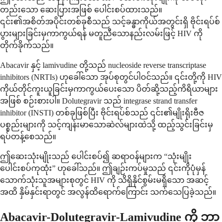
တည်းသော ဆေးပြားအဖြစ် ပေါင်းစပ်ထားသည်။
၎င်း၏အစိတ်အပိုင်းတစ်ခုစီသည် သင့်ခန္ဓာကိုယ်အတွင်းရှိ ဗိုင်းရပ်စ်
ပွားများခြင်းမှကာကွယ်ရန် မတူညီသောနည်းလမ်းဖြင့် HIV ကို
တိုက်ခိုက်သည်။
Abacavir နှင့် lamivudine တို့သည် nucleoside reverse transcriptase
inhibitors (NRTIs) ဟုခေါ်သော အုပ်စုတွင်ပါဝင်သည်။ ၎င်းတို့ကို HIV
ကိုယ်တိုင်ကူးယူခြင်းမှကာကွယ်ပေးသော ပိတ်ဆို့သည့်ကိရိယာများ
အဖြစ် စဉ်းစားပါ။ Dolutegravir သည် integrase strand transfer
inhibitor (INSTI) တစ်ခုဖြစ်ပြီး ဗိုင်းရပ်စ်သည် ၎င်း၏မျိုးရိုးဗီဇ
ပစ္စည်းများကို သင့်ကျန်းမာသောဆဲလ်များထဲသို့ ထည့်သွင်းခြင်းမှ
ရပ်တန့်စေသည်။
ဤဆေးသုံးမျိုးသည် ပေါင်းစပ်၍ ဆရာဝန်များက “သုံးမျိုး
ပေါင်းစပ်ကုထုံး” ဟုခေါ်သည်။ ဤချဉ်းကပ်မှုသည် ၎င်းကိုပုံမှန်
သောက်သုံးသူအများစုတွင် HIV ကို သိရှိနိုင်စွမ်းမရှိသော အဆင့်
အထိ နှိမ်နှင်းရာတွင် အလွန်ထိရောက်ကြောင်း သက်သေပြခဲ့သည်။
Abacavir-Dolutegravir-Lamivudine ကို ဘာ