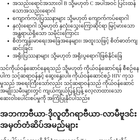
အသည်းရောင်အသားဝါ B သို့မဟုတ် C အပါအဝင် ပြင်းထန်
သောအသည်းရောဂါ
ကျောက်ကပ်ပြဿနာများ သို့မဟုတ် ကျောက်ကပ်ရောဂါ
နှလုံးရောဂါ သို့မဟုတ် နှလုံးသွေးကြောဆိုင်ရာ မြင့်မားသော
အန္တရာယ်ရှိသော သမိုင်းကြောင်း
စိတ်ကျန်းမာရေးအခြေအနေများ၊ အထူးသဖြင့် စိတ်ဓာတ်ကျ
ဆင်းခြင်း
အရိုးပြဿနာများ သို့မဟုတ် အရိုးပွရောဂါဖြစ်နိုင်ခြေ
သင်ကိုယ်ဝန်ဆောင်နေရသည် သို့မဟုတ် ကိုယ်ဝန်ဆောင်ရန် စီစဉ်နေ
ပါက သင့်ဆရာဝန်နှင့် ဆွေးနွေးပါ။ ကိုယ်ဝန်ဆောင်စဉ် HIV ကုသ
မှုသည် အရေးကြီးသော်လည်း သင့်ဆရာဝန်သည် ကိုယ်ဝန်ဆောင်
အမျိုးသမီးများတွင် ကျယ်ကျယ်ပြန့်ပြန့် လေ့လာထားသော
ဆေးဝါးပေါင်းစပ်မှုကို အကြံပြုနိုင်ပါသည်။
အဘကာဗီယာ-ဒိုလူတီဂရာဗီယာ-လာမီဗူဒင်း
အမှတ်တံဆိပ်အမည်များ