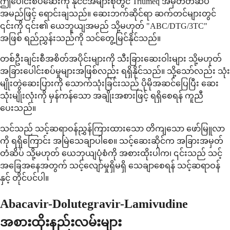
ဤပေါင်းစပ်ဆေးကို နိုင်ငံအများစုတွင် Triumeq အမှတ်တံဆိပ်
အမည်ဖြင့် ရောင်းချသည်။ ဆေးဘက်ဆိုင်ရာ ဆက်တင်များတွင်
၎င်းကို ၎င်း၏ ယေဘူယျအမည် သို့မဟုတ် "ABC/DTG/3TC"
အဖြစ် ရည်ညွှန်းသည်ကို သင်တွေ့မြင်နိုင်သည်။
တစ်ဦးချင်းစီအစိတ်အပိုင်းများကို သီးခြားဆေးဝါးများ သို့မဟုတ်
အခြားပေါင်းစပ်မှုများအဖြစ်လည်း ရရှိနိုင်သည်။ သို့သော်လည်း သုံး
မျိုးတွဲဆေးပြားကို သောက်သုံးခြင်းသည် ပိုမိုအဆင်ပြေပြီး ဆေး
သုံးမျိုးလုံးကို မှန်ကန်သော အချိုးအစားဖြင့် ရရှိစေရန် ကူညီ
ပေးသည်။
သင်သည် သင့်ဆရာဝန်ညွှန်ကြားထားသော တိကျသော ဖော်မြူလာ
ကို ရရှိကြောင်း အမြဲသေချာပါစေ။ သင့်ဆေးဆိုင်က အခြားအမှတ်
တံဆိပ် သို့မဟုတ် ယေဘုယျပုံစံကို အစားထိုးပါက၊ ၎င်းသည် သင့်
အခြေအနေအတွက် သင့်လျော်မှုရှိမရှိ သေချာစေရန် သင့်ဆရာဝန်
နှင့် တိုင်ပင်ပါ။
Abacavir-Dolutegravir-Lamivudine
အစားထိုးနည်းလမ်းများ