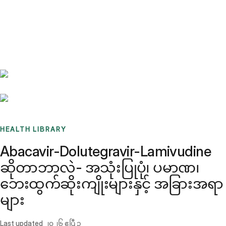
Benchmarks
Stories
FAQ
Sign up / Log in
HEALTH LIBRARY
Abacavir-Dolutegravir-Lamivudine
ဆိုတာဘာလဲ- အသုံးပြုပုံ၊ ပမာဏ၊
ဘေးထွက်ဆိုးကျိုးများနှင့် အခြားအရာ
များ
Last updated
၂၀၂၆ ဧပြီ ၃