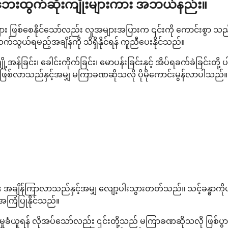
 ဘေးထွက်ဆိုးကျိုးများကား အဘယ်နည်း။
ျား ဖြစ်စေနိုင်သော်လည်း လူအများအပြားက ၎င်းကို ကောင်းစွာ သည်
ဆက်သွယ်ရမည့်အချိန်ကို သိရှိနိုင်ရန် ကူညီပေးနိုင်သည်။
ို့အန်ခြင်း၊ ခေါင်းကိုက်ခြင်း၊ မောပန်းခြင်းနှင့် အိပ်ရခက်ခဲ
ဖြစ်လာသည်နှင့်အမျှ မကြာခဏဆိုသလို ပိုမိုကောင်းမွန်လာပါသည်။
်ပြီး အချိန်ကြာလာသည်နှင့်အမျှ လျော့ပါးသွားတတ်သည်။ သင့်ခန္ဓာက
အကြံပြုနိုင်သည်။
ခံယူရန် လိုအပ်သော်လည်း ၎င်းတို့သည် မကြာခဏဆိုသလို ဖြစ်ပွားလေ့