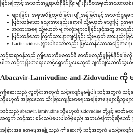
ခြင်းကြောင့် အသက်အန္တရာယ်ရှိနိုင်ပြီး မျိုးရိုးဗီဇအမှတ်အသားတစ်ခု
ဖျားခြင်း၊ အဖုအပိန့်ထွက်ခြင်း၊ ပျို့အန်ခြင်းနှင့် အသက်ရှူရခ
ပြင်းထန်သော သွေးအားနည်းရောဂါ သို့မဟုတ် သွေးဖြူဥအရ
အသားအရေ သို့မဟုတ် မျက်လုံးများဝါခြင်းနှင့်အတူ အသည
ပြင်းထန်သော ကြွက်သားနာကျင်ခြင်း သို့မဟုတ် အားနည်းခြင်
Lactic acidosis (ရှားပါးသော်လည်း ပြင်းထန်သောအခြေအနေ)
သင့်ဆရာဝန်သည် ဤဆေးကိုမစတင်မီ ဓာတ်မတည့်မှုဖြစ်နိုင်ခြေကို
ပါက သင့်ကျန်းမာရေးစောင့်ရှောက်မှုပေးသူထံ ချက်ချင်းဆက်သွယ်ပ
Abacavir-Lamivudine-and-Zidovudine ကိ
ဤဆေးသည် လူတိုင်းအတွက် သင့်လျော်မှုမရှိပါ၊ သင့်အတွက် သင့်တေ
သို့မဟုတ် အခြားသော သီးခြားကျန်းမာရေးအခြေအနေများရှိသူများ
သင်သည် abacavir, lamivudine သို့မဟုတ် zidovudine တို့နှင့် ဓာ
အတွက် သင့်အား စမ်းသပ်ပေးပါလိမ့်မည်၊ အဘယ်ကြောင့်ဆိုသော် ဤအ
အခြားအခြေအနေအချို့သည် ဤဆေးကို သင့်အတွက် မသင့်လျော်စေနိုင်