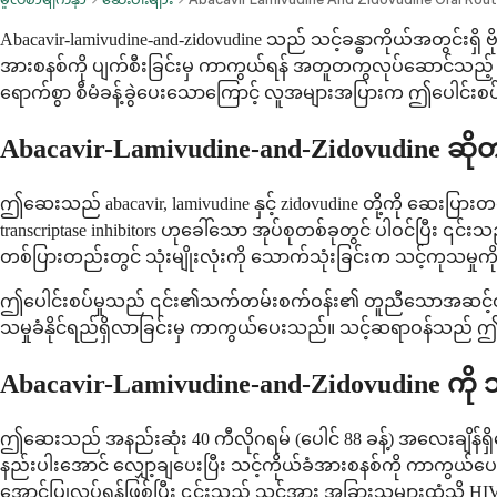
Abacavir-lamivudine-and-zidovudine သည် သင့်ခန္ဓာကိုယ်အတွင်းရှိ 
အားစနစ်ကို ပျက်စီးခြင်းမှ ကာကွယ်ရန် အတူတကွလုပ်ဆောင်သည့် ဆေးဝါး
ရောက်စွာ စီမံခန့်ခွဲပေးသောကြောင့် လူအများအပြားက ဤပေါင
Abacavir-Lamivudine-and-Zidovudine ဆိ
ဤဆေးသည် abacavir, lamivudine နှင့် zidovudine တို့ကို ဆေးပ
transcriptase inhibitors ဟုခေါ်သော အုပ်စုတစ်ခုတွင် ပါဝင်ပြီး
တစ်ပြားတည်းတွင် သုံးမျိုးလုံးကို သောက်သုံးခြင်းက သင့်ကုသမှုကို 
ဤပေါင်းစပ်မှုသည် ၎င်း၏သက်တမ်းစက်ဝန်း၏ တူညီသောအဆင့်တွင် HI
သမှုခံနိုင်ရည်ရှိလာခြင်းမှ ကာကွယ်ပေးသည်။ သင့်ဆရာဝန်သည် ဤကုထုံ
Abacavir-Lamivudine-and-Zidovudine ကိ
ဤဆေးသည် အနည်းဆုံး 40 ကီလိုဂရမ် (ပေါင် 88 ခန့်) အလေးချိန်ရှ
နည်းပါးအောင် လျှော့ချပေးပြီး သင့်ကိုယ်ခံအားစနစ်ကို ကာကွယ်
အောင်ပြုလုပ်ရန်ဖြစ်ပြီး ၎င်းသည် သင့်အား အခြားသူများထံသို့