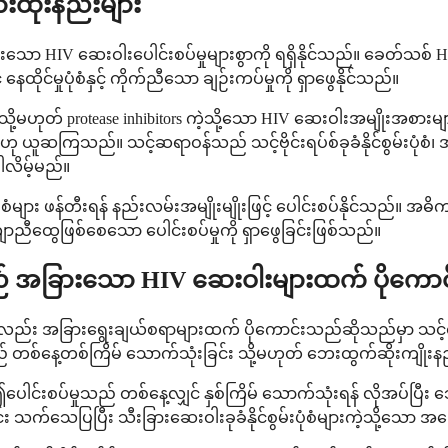
းထိုးနည်းများ
ာ HIV ဆေးဝါးပေါင်းစပ်မှုများစွာကို ရရှိနိုင်သည်။ ခေတ်သစ်
ုင်မှုပုံစံနှင့် ကိုက်ညီသော ချဉ်းကပ်မှုကို ရှာဖွေနိုင်သည်။
s သို့မဟုတ် protease inhibitors ကဲ့သို့သော HIV ဆေးဝါးအမျိုးအစာ
ယူဆကြသည်။ သင့်ဆရာဝန်သည် သင့်ဗိုင်းရပ်စ်ခုခံနိုင်စွမ်းပုံစံ၊ အ
ါလိမ့်မည်။
ျား ဖန်တီးရန် နည်းလမ်းအမျိုးမျိုးဖြင့် ပေါင်းစပ်နိုင်သည်။ အဓိက
လျောညီထွေဖြစ်စေသော ပေါင်းစပ်မှုကို ရှာဖွေခြင်းဖြစ်သည်။
ည် အခြားသော HIV ဆေးဝါးများထက် ပိုကော
ည်း အခြားရွေးချယ်စရာများထက် ပိုကောင်းသည်ဆိုသည်မှာ သင့
 တစ်နေ့တစ်ကြိမ် သောက်သုံးခြင်း သို့မဟုတ် ဘေးထွက်ဆိုးကျိုးနည်
ပေါင်းစပ်မှုသည် တစ်နေ့လျှင် နှစ်ကြိမ် သောက်သုံးရန် လိုအပ်ပြီး သ
ောင်း သက်သေပြပြီး သီးခြားဆေးဝါးခုခံနိုင်စွမ်းပုံစံများကဲ့သို့သေ