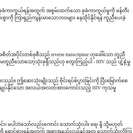
ကို ခုခံကာကွယ်ရန်အတွက် အစွမ်းထက်သော ခုခံကာကွယ်မှုကို ဖန်တီး
ွာကို ကြာရှည်ကျန်းမာသောဘဝများ နေထိုင်နိုင်ရန် ကူညီပေးခဲ့
တ်အပိုင်းတစ်ခုစီသည် reverse transcriptase ဟုခေါ်သော တူညီ
ူညီသောသော့သုံးခုရှိသည်ဟု တွေးကြည့်ပါ - HIV သည် ပျံ့နှံ့မှု
ားသည်။ ဤဆေးသုံးမျိုးသည် ဗိုင်းရပ်စ်ပွားခြင်းကို ပြီးမြောက်စေ
ထိန်းချုပ်နိုင်သော အလယ်အလတ်အားကောင်းသည့် HIV ကုသမှု
း၊ မပါဘဲသော်လည်းကောင်း သောက်သုံးပါ။ ရေ၊ နို့ သို့မဟုတ်
်းကို ရှောင်ရှားရန်အတွက် အစာအနည်းငယ်နှင့်အတူ သောက်သုံးလိုကြ