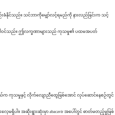
းခံနိုင်သည်။ သင်ဘာကိုမျှော်လင့်ရမည်ကို နားလည်ခြင်းက သင့်
ခြင်းတို့ ပါဝင်သည်။ ဤလက္ခဏာများသည် ကုသမှု၏ ပထမအပတ်
ိုယ်က ကုသမှုနှင့် လိုက်လျောညီထွေဖြစ်အောင် လုပ်ဆောင်နေစဉ်တွင်
မရှိပါ။ အဆိုးရွားဆုံးမှာ abacavir အပေါ်တွင် ဓာတ်မတည့်မှုဖြစ်