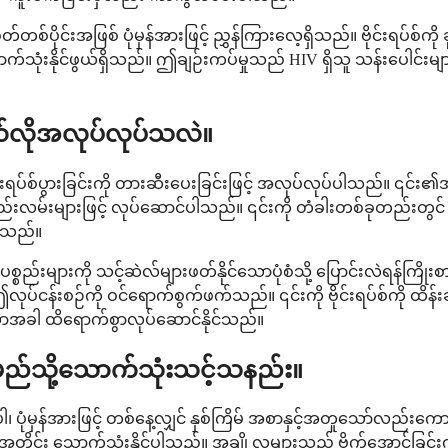
်ပိုင်းအဖြစ် ပုံမှန်အားဖြင့် ညွှန်ကြားလေ့ရှိသည်။ ဗိုင်းရပ်စ်
နိုင်ဖွယ်ရှိသည်။ ဤချဉ်းကပ်မှုသည် HIV ရှိသူ သန်းပေါင်းများစ
ယ်လိုအလုပ်လုပ်သလဲ။
်စ်ပွားခြင်းကို တားဆီးပေးခြင်းဖြင့် အလုပ်လုပ်ပါသည်။ ၎င်း၏အစိ
လမ်းများဖြင့် လုပ်ဆောင်ပါသည်။ ၎င်းကို တံခါးတစ်ခုတည်းတွင် မတ
ပ်သည်။
ည်းများကို သင့်ဆဲလ်များဖတ်နိုင်သောပုံစံသို့ ပြောင်းလဲရန်ကြိုးစ
လုပ်ငန်းစဉ်ကို ဝင်ရောက်စွက်ဖက်သည်။ ၎င်းကို ဗိုင်းရပ်စ်ကို 
သောအခါ ထိရောက်စွာလုပ်ဆောင်နိုင်သည်။
 မည်သို့သောက်သုံးသင့်သနည်း။
ှန်အားဖြင့် တစ်နေ့လျှင် နှစ်ကြိမ် အစာနှင့်အတူသော်လည်းကောင်
အတိုင်း သောက်သုံးနိုင်ပါသည်။ အချို့လူများသည် ဗိုက်အောင့်ခြင