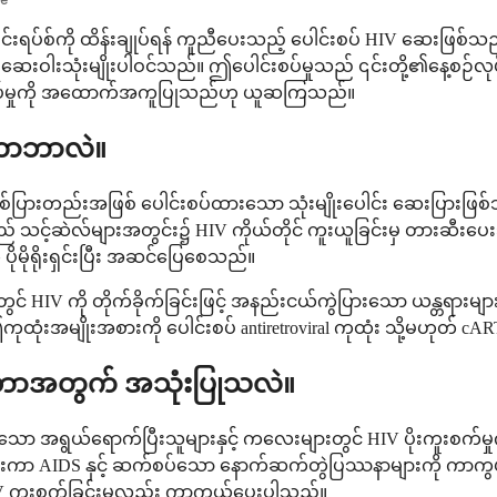
ဗိုင်းရပ်စ်ကို ထိန်းချုပ်ရန် ကူညီပေးသည့် ပေါင်းစပ် HIV ဆေးဖြစ်သ
သုံးမျိုးပါဝင်သည်။ ဤပေါင်းစပ်မှုသည် ၎င်းတို့၏နေ့စဉ်လုပ်ရိုးလုပ
်းစပ်မှုကို အထောက်အကူပြုသည်ဟု ယူဆကြသည်။
ုတာဘာလဲ။
ြားတစ်ပြားတည်းအဖြစ် ပေါင်းစပ်ထားသော သုံးမျိုးပေါင်း ဆေးပြား
 ၎င်းသည် သင့်ဆဲလ်များအတွင်း၌ HIV ကိုယ်တိုင် ကူးယူခြင်းမှ တားဆ
ပိုမိုရိုးရှင်းပြီး အဆင်ပြေစေသည်။
V ကို တိုက်ခိုက်ခြင်းဖြင့် အနည်းငယ်ကွဲပြားသော ယန္တရားများ
းအမျိုးအစားကို ပေါင်းစပ် antiretroviral ကုထုံး သို့မဟုတ် cART
ု ဘာအတွက် အသုံးပြုသလဲ။
ိသော အရွယ်ရောက်ပြီးသူများနှင့် ကလေးများတွင် HIV ပိုးကူးစက်
ပေးကာ AIDS နှင့် ဆက်စပ်သော နောက်ဆက်တွဲပြဿနာများကို ကာကွယ်ပ
 HIV ကူးစက်ခြင်းမှလည်း ကာကွယ်ပေးပါသည်။