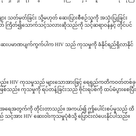
သတ်မှတ်ခြင်း သို့မဟုတ် ဆေးပြားစီစဉ်သူကို အသုံးပြုခြင်း
ုတ် ကြိတ်၍သောက်သင့်သလားဆိုသည်ကို သင့်ဆရာဝန်နှင့် တိုင်ပင်
်။ ဆေးပမာဏပျက်ကွက်ပါက HIV သည် ကုသမှုကို ခံနိုင်ရည်ရှိလာနိုင်
ြသည်။ HIV ကုသမှုသည် များသောအားဖြင့် ရေရှည်ကတိကဝတ်တစ်ခု
သည်။ ကုသမှုကို ရပ်တန့်ခြင်းသည် ဗိုင်းရပ်စ်ကို ထပ်မံပွားစေပြီး
နှင့် CD4 အရေအတွက်ကို တိုင်းတာသည်။ အကယ်၍ ဤပေါင်းစပ်မှုသည် ထိ
့်အား HIV ဆေးဝါးကုသမှုပုံစံသို့ ပြောင်းလဲပေးနိုင်ပါသည်။