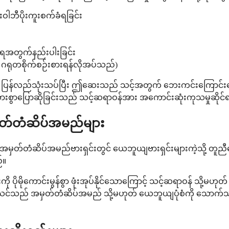
ဘီပိုးကူးစက်ခံရခြင်း
ေအတွက်နည်းပါးခြင်း
ို ဂရုတစိုက်စဉ်းစားရန်လိုအပ်သည်)
ပြန်လည်သုံးသပ်ပြီး ဤဆေးသည် သင့်အတွက် ဘေးကင်းကြောင်းသေချ
ားစွာပြောဆိုခြင်းသည် သင့်ဆရာဝန်အား အကောင်းဆုံးကုသမှုဆိုင်
ှတ်တံဆိပ်အမည်များ
။ အမှတ်တံဆိပ်အမည်ဗားရှင်းတွင် ယေဘူယျဗားရှင်းများကဲ့သို့ တူညီ
်။
ိုမိုကောင်းမွန်စွာ ဖုံးအုပ်နိုင်သောကြောင့် သင့်ဆရာဝန် သို့မ
်။ သင်သည် အမှတ်တံဆိပ်အမည် သို့မဟုတ် ယေဘူယျပုံစံကို သောက်