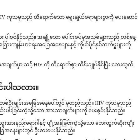
 HIV ကုသမှုသည် ထိရောက်သော ရွေးချယ်စရာများစွာကို ပေးဆောင်
းများ ပါဝင်နိုင်သည်။ အချို့သော ပေါင်းစပ်မှုအသစ်များသည် တစ်နေ့
ခြားကျန်းမာရေးအခြေအနေများနှင့် ကိုယ်ပိုင်နှစ်သက်မှုများကို
အချက်မှာ သင့် HIV ကို ထိရောက်စွာ ထိန်းချုပ်နိုင်ပြီး ဘေးထွက်
င်းပါသလား။
်တစ်ဦးချင်းအခြေအနေပေါ်တွင် မူတည်သည်။ HIV ကုသမှုသည်
းပါးခြင်းကဲ့သို့သော အားသာချက်များကို ပေးစွမ်းနိုင်သည်။
ွေးအားနည်းရောဂါနှင့် ပျို့အန်ခြင်းကဲ့သို့သော ဘေးထွက်ဆိုးကျိုး
ာ အခြေအနေများတွင် ဦးစားပေးနိုင်သည်။