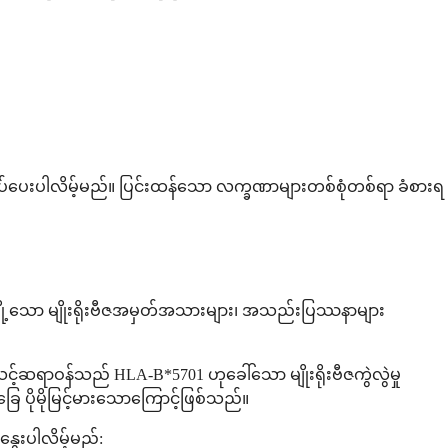
်ပေးပါလိမ့်မည်။ ပြင်းထန်သော လက္ခဏာများတစ်စုံတစ်ရာ ခံစားရ
အချို့သော မျိုးရိုးဗီဇအမှတ်အသားများ၊ အသည်းပြဿနာများ
င့်ဆရာဝန်သည် HLA-B*5701 ဟုခေါ်သော မျိုးရိုးဗီဇကွဲလွဲမှု
ပိုမိုမြင့်မားသောကြောင့်ဖြစ်သည်။
ွေးပါလိမ့်မည်: