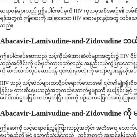
ဆရာဝန်များသည် ဤပေါင်းစပ်မှုကို HIV ကုသမှုအစီအစဉ်၏ တစ်စိတ်တစ
ရန်အတွက် ဤဆေးကို အခြားသော HIV ဆေးများနှင့်အတူ သင်သောက်သုံး
သည်။
Abacavir-Lamivudine-and-Zidovudine ဘ
ဤပေါင်းစပ်ဆေးသည် သင့်ကိုယ်ခံအားဆဲလ်များအတွင်း၌ HIV ဗိုင်းရပ
သည့်အင်ဇိုင်းကို ပစ်မှတ်ထားသော်လည်း အနည်းငယ်ကွဲပြားသောနည်း
ကို ဆက်လက်လုပ်ဆောင်ရန် ၎င်းသုံးခုစလုံးကို ကျော်လွှားရန်လိုအ
HIV သည် သင့်ဆဲလ်များထဲသို့ဝင်ရောက်သောအခါ ၎င်း၏မျိုးရိုးဗီဇပစ္စ
ခြင်းမှ တားဆီးပေးသည့်အတုတည်ဆောက်မှုများကို ပေးခြင်းဖြင့် ဤ
ပေါင်းစပ်မှုအဖြစ် သတ်မှတ်ပြီး ၎င်းကို စဉ်ဆက်မပြတ်အသုံးပြု
Abacavir-Lamivudine-and-Zidovudine ကို
ဤဆေးကို သင့်ဆရာဝန်ညွှန်ကြားသည့်အတိုင်း အတိအကျသောက်ပါ၊ ပုံမ
ဖျော်ရည်တို့ဖြင့် သောက်သုံးနိုင်သည် - သင့်အတွက် အဆင်ပြေသည့်