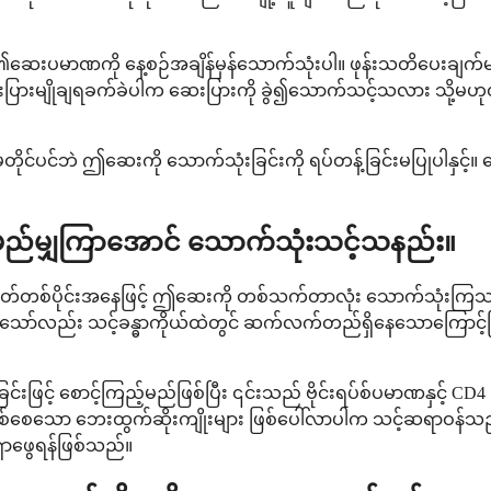
းပမာဏကို နေ့စဉ်အချိန်မှန်သောက်သုံးပါ။ ဖုန်းသတိပေးချက်များ 
ဆေးပြားမျိုချရခက်ခဲပါက ဆေးပြားကို ခွဲ၍သောက်သင့်သလား သို့မဟ
ာမတိုင်ပင်ဘဲ ဤဆေးကို သောက်သုံးခြင်းကို ရပ်တန့်ခြင်းမပြုပါနှင့
ု မည်မျှကြာအောင် သောက်သုံးသင့်သနည်း။
်စိတ်တစ်ပိုင်းအနေဖြင့် ဤဆေးကို တစ်သက်တာလုံး သောက်သုံးက
ားသော်လည်း သင့်ခန္ဓာကိုယ်ထဲတွင် ဆက်လက်တည်ရှိနေသောကြောင့်ဖြစ်
စစ်ခြင်းဖြင့် စောင့်ကြည့်မည်ဖြစ်ပြီး ၎င်းသည် ဗိုင်းရပ်စ်ပမာဏ
်စေသော ဘေးထွက်ဆိုးကျိုးများ ဖြစ်ပေါ်လာပါက သင့်ဆရာဝန်သည် သင
ှာဖွေရန်ဖြစ်သည်။