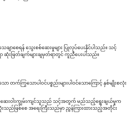
ာစေရန် သွေးစစ်ဆေးမှုများ ပြုလုပ်ပေးနိုင်ပါသည်။ သင့်
ရာ ဆုံးဖြတ်ချက်များချမှတ်ရာတွင် ကူညီပေးပါသည်။
သော တက်ကြွသောပါဝင်ပစ္စည်းများပါဝင်သောကြောင့် နှစ်မျိုးစလုံး
ဟုတ် ဆေးဝါးကျွမ်းကျင်သူသည် သင့်အတွက် မည်သည့်ရွေးချယ်မှုက
သုံးသည်ဖြစ်စေ အရေးကြီးသည်မှာ ညွှန်ကြားထားသည့်အတိုင်း