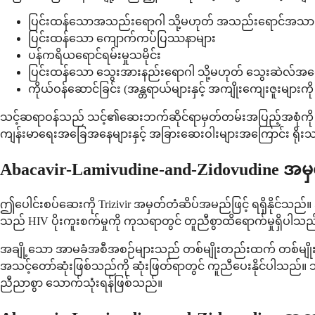
ပြင်းထန်သောအသည်းရောဂါ သို့မဟုတ် အသည်းရောင်အသားဝါ
ပြင်းထန်သော ကျောက်ကပ်ပြဿနာများ
ပန်ကရိယရောင်ရမ်းမှုသမိုင်း
ပြင်းထန်သော သွေးအားနည်းရောဂါ သို့မဟုတ် သွေးဆဲလ်အရ
ကိုယ်ဝန်ဆောင်ခြင်း (အန္တရာယ်များနှင့် အကျိုးကျေးဇူးများက
သင့်ဆရာဝန်သည် သင့်၏ဆေးဘက်ဆိုင်ရာမှတ်တမ်းအပြည့်အစုံကို 
ကျန်းမာရေးအခြေအနေများနှင့် အခြားဆေးဝါးများအကြောင်း ရိုးသ
Abacavir-Lamivudine-and-Zidovudine အမ
ဤပေါင်းစပ်ဆေးကို Trizivir အမှတ်တံဆိပ်အမည်ဖြင့် ရရှိနိုင်သည်
သည် HIV ပိုးကူးစက်မှုကို ကုသရာတွင် တူညီစွာထိရောက်မှုရှိပါသည
အချို့သော အာမခံအစီအစဉ်များသည် တစ်မျိုးတည်းထက် တစ်မျိုးကို ပ
အသင့်တော်ဆုံးဖြစ်သည်ကို ဆုံးဖြတ်ရာတွင် ကူညီပေးနိုင်ပါသည
ညီညာစွာ သောက်သုံးရန်ဖြစ်သည်။