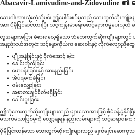
Abacavir-Lamivudine-and-Zidovudine ၏
ဆေးဝါးအားလုံးကဲ့သို့ပင်၊ ဤပေါင်းစပ်မှုသည် ဘေးထွက်ဆိုးကျိုးမ
အား ပိုမိုပြင်ဆင်ထားပြီး သင့်ကျန်းမာရေးစောင့်ရှောက်မှုပေးသူထံ 
လူအများအပြား ခံစားရလေ့ရှိသော ဘုံဘေးထွက်ဆိုးကျိုးများတွင် ပျ
အနည်းငယ်အတွင်း သင့်ခန္ဓာကိုယ်က ဆေးဝါးနှင့် လိုက်လျောညီထွေ
ပျို့အန်ခြင်းနှင့် ဗိုက်အောင့်ခြင်း
ခေါင်းကိုက်ခြင်း
မောပန်းခြင်းနှင့် အားနည်းခြင်း
အိပ်ရခက်ခဲခြင်း
ဝမ်းလျှောခြင်း
အစာစားချင်စိတ်မရှိခြင်း
ခေါင်းမူးခြင်း
ဤဘုံဘေးထွက်ဆိုးကျိုးများသည် များသောအားဖြင့် စီမံခန့်ခွဲနိုင
မသက်မသာဖြစ်မှုကို လျှော့ချရန် နည်းလမ်းများကို သင့်ဆရာဝန်က 
ပိုမိုပြင်းထန်သော ဘေးထွက်ဆိုးကျိုးများသည် ချက်ချင်းဆေးကုသမှု