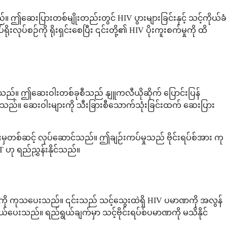
ည်။ ဤဆေးပြားတစ်မျိုးတည်းတွင် HIV ပွားများခြင်းနှင့် သင့်ကိုယ်ခံ
်စဉ်ကို ရိုးရှင်းစေပြီး ၎င်းတို့၏ HIV ပိုးကူးစက်မှုကို ထိ
ဖြစ်သည်။ ဤဆေးဝါးတစ်ခုစီသည် နျူကလီယိုဆိုက် ပြောင်းပြန်
ီးပေးသည်။ ဆေးဝါးများကို သီးခြားစီသောက်သုံးခြင်းထက် ဆေးပြား
မှတစ်ဆင့် လုပ်ဆောင်သည်။ ဤချဉ်းကပ်မှုသည် ဗိုင်းရပ်စ်အား ကု
 ဟု ရည်ညွှန်းနိုင်သည်။
မှုကို ကုသပေးသည်။ ၎င်းသည် သင့်သွေးထဲရှိ HIV ပမာဏကို အလွန်
ေးသည်။ ရည်ရွယ်ချက်မှာ သင့်ဗိုင်းရပ်စ်ပမာဏကို မသိနိုင်