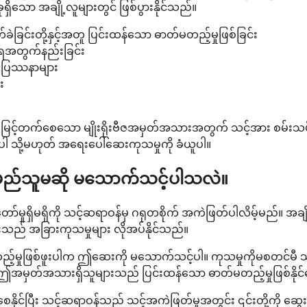
ရှိသော အချို့လူများတွင် ဖြစ်ပွားနိုင်သည်။
က်ခဲခြင်းတို့နှင့်အတူ ပြင်းထန်သော ဓာတ်မတည့်မှုဖြစ်ခြင်း
ေအတွက်နည်းခြင်း
်းပြဿနာများ
း
 မြင့်တက်စေသော မျိုးရိုးဗီဇအမှတ်အသားအတွက် သင့်အား စမ်းသပ
ါ သို့မဟုတ် အရေးပေါ်ဆေးကုသမှုကို ခံယူပါ။
ု မည်သူမဆို မသောက်သင့်ပါသလဲ။
ာ်မှုရှိမရှိကို သင့်ဆရာဝန်မှ ဂရုတစိုက် အကဲဖြတ်ပါလိမ့်မည်။ 
သည် အခြားကုသမှုများ လိုအပ်နိုင်သည်။
တ်မတည့်မှုဖြစ်ဖူးပါက ဤဆေးကို မသောက်သင့်ပါ။ ကုသမှုကိုမစတင်မီ သ
မှတ်အသားရှိသူများသည် ပြင်းထန်သော ဓာတ်မတည့်မှုဖြစ်နိုင်ခြေ 
ပြီး သင့်ဆရာဝန်သည် သင့်အကဲဖြတ်မှုအတွင်း ၎င်းတို့ကို ဆွေးန