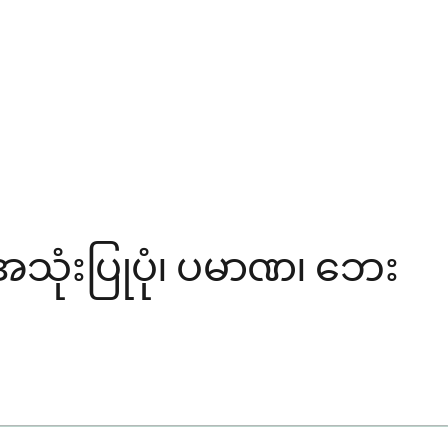
သုံးပြုပုံ၊ ပမာဏ၊ ဘေး