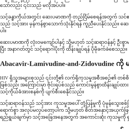
သော်လည်း ၎င်းသည် မလိုအပ်ပါ။
သင့်ခန္ဓာကိုယ်အတွင်း ဆေးပမာဏကို တည်ငြိမ်စေရန်အတွက် သင်၏ဆေ
သည် သင့်အား မှန်ကန်စွာသောက်သုံးနိုင်ရန် ကူညီပေးနိုင်သည်။ 
ပါ။
ဆေးပမာဏကို လုံးဝမကျော်ပါနှင့် သို့မဟုတ် သင့်ဆရာဝန်နှင့် ဦးစွ
ပြီး အနာဂတ်တွင် သင့်ရောဂါပိုးကို ထိန်းချုပ်ရန် ပိုမိုခက်ခဲစေသည်။
Abacavir-Lamivudine-and-Zidovudine ကိ
HIV ရှိသူအများစုသည် ၎င်းတို့၏ လက်ရှိကုသမှုအစီအစဉ်၏ တစ
ဖြစ်သည်၊ အကြောင်းမှာ ဗိုင်းရပ်စ်သည် ကောင်းမွန်စွာထိန်းချုပ်ထ
သင့်ကိုယ်ခံအားစနစ်ကို ပျက်စီးစေနိုင်သည်။
သင့်ဆရာဝန်သည် သင့်အား ကုသမှုအပေါ် တုံ့ပြန်မှုကို ပုံမှန်သွေး
ရောက်စွာ အလုပ်မလုပ်တော့ပါက သို့မဟုတ် စိတ်အနှောင့်အယှက်ဖြစ
ရည်ရွယ်ချက်မှာ သင့်အခြေအနေအတွက် အကောင်းဆုံး ကုသမှုကို ရ