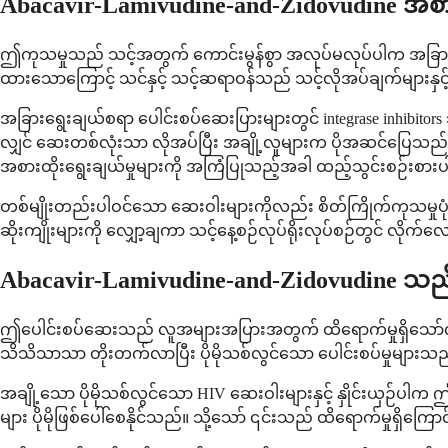
Abacavir-Lamivudine-and-Zidovudine အစာ
ဤကုသမှုသည် သင့်အတွက် ကောင်းမွန်စွာ အလုပ်မလုပ်ပါက အခြားသေ
ထားသောကြောင့် သင်နှင့် သင့်ဆရာဝန်သည် သင့်လိုအပ်ချက်များနှင့် နေထိ
အခြားရွေးချယ်စရာ ပေါင်းစပ်ဆေးပြားများတွင် integrase inhibitor
လျှင် ဆေးတစ်လုံးသာ လိုအပ်ပြီး အချို့လူများက ပိုအဆင်ပြေသည်ဟု 
အစားထိုးရွေးချယ်မှုများကို အကြံပြုသည့်အခါ ထည့်သွင်းစဉ်းစားပ
တစ်မျိုးတည်းပါဝင်သော ဆေးဝါးများကိုလည်း စိတ်ကြိုက်ကုသမှုပုံစံမ
ဆိုးကျိုးများကို လျှော့ချကာ သင့်နေ့စဉ်လုပ်ရိုးလုပ်စဉ်တွင် လိုက်
Abacavir-Lamivudine-and-Zidovudine သ
ဤပေါင်းစပ်ဆေးသည် လူအများအပြားအတွက် ထိရောက်မှုရှိသော်လ
သိသိသာသာ တိုးတက်လာပြီး ပိုမိုသစ်လွင်သော ပေါင်းစပ်မှုများသည်
အချို့သော ပိုမိုသစ်လွင်သော HIV ဆေးဝါးများနှင့် နှိုင်းယှဉ်ပါက ဤ
များ ပိုမိုဖြစ်ပေါ်စေနိုင်သည်။ သို့သော် ၎င်းသည် ထိရောက်မှုရှိကြ