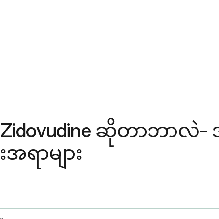
-Zidovudine ဆိုတာဘာလဲ- အ
ြားအရာများ
te