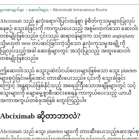
မူလစာမျက်နှာ
ဆေးဝါးများ
Abciximab Intravenous Route
Abciximab သည် နှလုံးရောဂါပြင်းထန်စွာ ခွဲစိတ်ကုသမှုများပြုလုပ်
နေစဉ် သွေးခဲခြင်းကို ကာကွယ်ပေးသည့် အစွမ်းထက်သော ဆေးဝါး
တစ်မျိုးဖြစ်သည်။ ၎င်းသည် ဆရာဝန်များက သင့်အား angioplasty
သို့မဟုတ် stent တပ်ဆင်ခြင်းကဲ့သို့သော နှလုံးကုသမှုအချို့ကို
ပြုလုပ်သည့်အခါ ဆေးရုံများတွင် အသုံးပြုသည့် အထူးဆေးဝါး
တစ်မျိုးဖြစ်သည်။
ဤဆေးဝါးသည် သွေးဥဆဲလ်ငယ်လေးများဖြစ်သော သွေး platelets
များစုပုံခြင်းမရှိအောင် တားဆီးပေးသည်။ ၎င်းကို သွေးခဲခြင်း
ကြောင့် အန္တရာယ်ဖြစ်နိုင်သည့် အရေးကြီးသောအချိန်များတွင် သင့်
သွေးများကို ချောမွေ့စွာစီးဆင်းစေရန် ကာကွယ်ပေးသည့် ယာယီ
အကာအကွယ်တစ်ခုအဖြစ် တွေးကြည့်ပါ။
Abciximab ဆိုတာဘာလဲ?
Abciximab သည် သွေး platelets များကို တားဆီးပေးသည့်ဆေးအုပ်စု
တွင်ပါဝင်သော ဆေးညွှန်းဆေးဖြစ်သည်။ ၎င်းသည် ဆရာဝန်များက