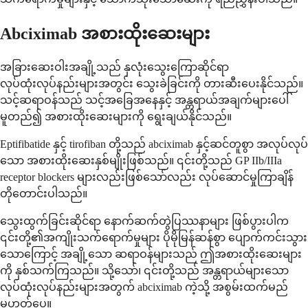
Abciximab အစားထိုးဆေးများ
အခြားဆေးဝါးအချို့သည် နှလုံးသွေးကြောဆိုင်ရာ
လုပ်ထုံးလုပ်နည်းများအတွင်း သွေးခဲခြင်းကို တားဆီးပေးနိုင်သည်။
သင့်ဆရာဝန်သည် သင့်အခြေအနေနှင့် အန္တရာယ်အချက်များပေါ်
မူတည်၍ အစားထိုးဆေးများကို ရွေးချယ်နိုင်သည်။
Eptifibatide နှင့် tirofiban တို့သည် abciximab နှင့်ဆင်တူစွာ အလုပ်လုပ်
သော အစားထိုးဆေးနှစ်မျိုးဖြစ်သည်။ ၎င်းတို့သည် GP IIb/IIIa
receptor blockers များလည်းဖြစ်သော်လည်း လုပ်ဆောင်မှုကြာချိန်
တိုတောင်းပါသည်။
သွေးထွက်ခြင်းဆိုင်ရာ နောက်ဆက်တွဲပြဿနာများ ဖြစ်ပွားပါက
၎င်းတို့၏အကျိုးသက်ရောက်မှုများ ပိုမိုမြန်ဆန်စွာ ပျောက်ကင်းသွား
သောကြောင့် အချို့သော ဆရာဝန်များသည် ဤအစားထိုးဆေးများ
ကို နှစ်သက်ကြသည်။ သို့သော်၊ ၎င်းတို့သည် အန္တရာယ်များသော
လုပ်ထုံးလုပ်နည်းများအတွက် abciximab ကဲ့သို့ အစွမ်းထက်မည်
မဟုတ်ပေ။