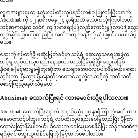
တယ်။
လူနာအများစုဟာ နှလုံးလုပ်ထုံးလုပ်နည်းတစ်ခု ပြုလုပ်ပြီးနောက်
Abciximab ကို ၁၂ နာရီကနေ ၂၄ နာရီအထိ သောက်သုံးကြပါတယ်။
သင့်ဆရာဝန်က သင့်ရဲ့ ကျန်းမာရေးပြန်လည်ကောင်းမွန်လာပုံနဲ့ သွေး
ထွက်နိုင်ခြေပေါ်မူတည်ပြီး အတိအကျအချိန်ကို ဆုံးဖြတ်ပေးပါလိမ့်
မယ်။
ဆေးကို ရပ်တန့်ဖို့ မဆုံးဖြတ်ခင်မှာ သင့်ရဲ့ ဆေးကုသရေးအဖွဲ့က
သင့်ရဲ့ လုပ်ထုံးလုပ်နည်းနေရာဟာ တည်ငြိမ်မှုရှိပြီး သွေးခဲဖြစ်
နိုင်ခြေ မြင့်မားမှုမရှိဘူးဆိုတာ သေချာအောင်လုပ်ပါလိမ့်မယ်။ ဆေး
သွင်းတာ ပြီးသွားပြီးနောက်မှာတောင် သူတို့က သင့်ကို ဆက်လက်
စောင့်ကြည့်နေပါလိမ့်မယ်။
Abciximab သောက်ပြီးရင် ကားမောင်းလို့ရပါသလား။
Abciximab သောက်ပြီးနောက် အနည်းဆုံး ၂၄ နာရီကြာတဲ့အထိ ကား
မမောင်းသင့်ပါဘူး။ သင့်ရဲ့ လုပ်ထုံးလုပ်နည်းပေါ်မူတည်ပြီး ပိုကြာ
ကောင်းကြာနိုင်ပါတယ်။ ဒီဆေးက ခေါင်းမူးစေနိုင်ပြီး ထိခိုက်ဒဏ်ရာ
ရရှိခဲ့ရင် သွေးထွက်နိုင်ခြေကို မြင့်တက်စေပါတယ်။