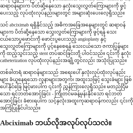
ဆရာဝန်များက ပိတ်ဆို့နေသော နှလုံးသွေးလွှတ်ကြောများကို ဖွင့်
ပေးသည့် လုပ်ထုံးလုပ်နည်းများတွင် အများဆုံးပေးလေ့ရှိသည်။
သင် abciximab ရရှိနိုင်သည့် အဓိကအခြေအနေများတွင် ဆရာဝန်
များက ပိတ်ဆို့နေသော သွေးလွှတ်ကြောများကို ဖွင့်ရန် သေး
ငယ်သောပူဖောင်းကို ဖောင်းပွပေးသည့် angioplasty နှင့်
သွေးလွှတ်ကြောများကို ပွင့်နေစေရန် သေးငယ်သော ဇကာပြွန်များ
ကို ထည့်သွင်းသည့် stent တပ်ဆင်ခြင်းတို့ ပါဝင်သည်။ ၎င်းကို နှလုံး
catheterization လုပ်ထုံးလုပ်နည်းအချို့တွင်လည်း အသုံးပြုသည်။
တစ်ခါတရံ ဆရာဝန်များသည် အရေးပေါ် နှလုံးလုပ်ထုံးလုပ်နည်း
များ ခံယူနေရသော လူနာများအတွက်၊ အထူးသဖြင့် သွေးခဲများ ဖြစ်
ပေါ်နိုင်ခြေ မြင့်မားပါက ၎င်းကို ညွှန်ကြားလေ့ရှိသည်။ မတည်ငြိမ်
သော ရင်ဘတ်အောင့်ခြင်း - ကြိုတင်မခန့်မှန်းနိုင်သော ရင်ဘတ်
အောင့်ခြင်း ခံစားရပါက သင့်နှလုံးအထူးကုဆရာဝန်ကလည်း ၎င်းကို
အကြံပြုနိုင်ပါသည်။
Abciximab ဘယ်လိုအလုပ်လုပ်သလဲ။