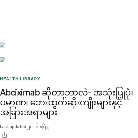
Benchmarks
Stories
FAQ
Sign up / Log in
HEALTH LIBRARY
Abciximab ဆိုတာဘာလဲ- အသုံးပြုပုံ၊
ပမာဏ၊ ဘေးထွက်ဆိုးကျိုးများနှင့်
အခြားအရာများ
Last updated
၂၀၂၆ ဧပြီ ၃