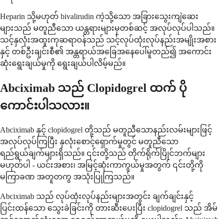
Heparin သို့မဟုတ် bivalirudin ကဲ့သို့သော အခြားသွေးကျဲဆေး
များသည် မတူညီသော ယန္တရားများမှတစ်ဆင့် အလုပ်လုပ်ပါသည်။
သင့်နှလုံးအထူးကုဆရာဝန်သည် သင့်လုပ်ထုံးလုပ်နည်းအမျိုးအစား
နှင့် တစ်ဦးချင်းစီ၏ အန္တရာယ်အခြေအနေပေါ်မူတည်၍ အကောင်း
ဆုံးရွေးချယ်မှုကို ရွေးချယ်ပါလိမ့်မည်။
Abciximab သည် Clopidogrel ထက် ပို
ကောင်းပါသလား။
Abciximab နှင့် clopidogrel တို့သည် မတူညီသောနည်းလမ်းများဖြင့်
အလုပ်လုပ်ကြပြီး နှလုံးစောင့်ရှောက်မှုတွင် မတူညီသော
ရည်ရွယ်ချက်များရှိသည်။ ၎င်းတို့သည် တိုက်ရိုက်ပြိုင်ဘက်များ
မဟုတ်ပါ - ယင်းအစား၊ အမြင့်ဆုံးကာကွယ်မှုအတွက် ၎င်းတို့ကို
မကြာခဏ အတူတကွ အသုံးပြုကြသည်။
Abciximab သည် လုပ်ထုံးလုပ်နည်းများအတွင်း ချက်ချင်းနှင့်
ပြင်းထန်သော သွေးခဲခြင်းကို တားဆီးပေးပြီး clopidogrel သည် အိမ်