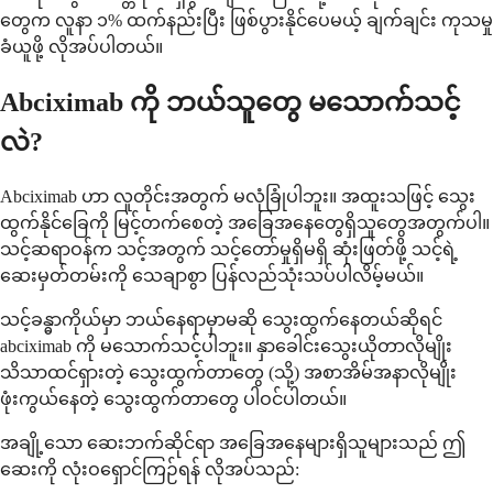
တွေက လူနာ ၁% ထက်နည်းပြီး ဖြစ်ပွားနိုင်ပေမယ့် ချက်ချင်း ကုသမှု
ခံယူဖို့ လိုအပ်ပါတယ်။
Abciximab ကို ဘယ်သူတွေ မသောက်သင့်
လဲ?
Abciximab ဟာ လူတိုင်းအတွက် မလုံခြုံပါဘူး။ အထူးသဖြင့် သွေး
ထွက်နိုင်ခြေကို မြင့်တက်စေတဲ့ အခြေအနေတွေရှိသူတွေအတွက်ပါ။
သင့်ဆရာဝန်က သင့်အတွက် သင့်တော်မှုရှိမရှိ ဆုံးဖြတ်ဖို့ သင့်ရဲ့
ဆေးမှတ်တမ်းကို သေချာစွာ ပြန်လည်သုံးသပ်ပါလိမ့်မယ်။
သင့်ခန္ဓာကိုယ်မှာ ဘယ်နေရာမှာမဆို သွေးထွက်နေတယ်ဆိုရင်
abciximab ကို မသောက်သင့်ပါဘူး။ နှာခေါင်းသွေးယိုတာလိုမျိုး
သိသာထင်ရှားတဲ့ သွေးထွက်တာတွေ (သို့) အစာအိမ်အနာလိုမျိုး
ဖုံးကွယ်နေတဲ့ သွေးထွက်တာတွေ ပါဝင်ပါတယ်။
အချို့သော ဆေးဘက်ဆိုင်ရာ အခြေအနေများရှိသူများသည် ဤ
ဆေးကို လုံးဝရှောင်ကြဉ်ရန် လိုအပ်သည်: