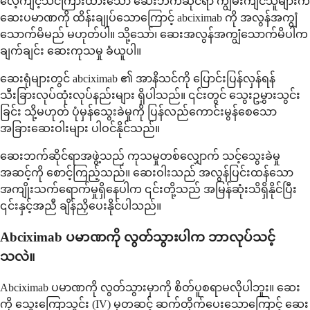
လေ့ကျင့်သင်ကြားထားသော ဆေးဘက်ဆိုင်ရာ ကျွမ်းကျင်သူများက
ဆေးပမာဏကို ထိန်းချုပ်သောကြောင့် abciximab ကို အလွန်အကျွံ
သောက်မိမည် မဟုတ်ပါ။ သို့သော်၊ ဆေးအလွန်အကျွံသောက်မိပါက
ချက်ချင်း ဆေးကုသမှု ခံယူပါ။
ဆေးရုံများတွင် abciximab ၏ အာနိသင်ကို ပြောင်းပြန်လှန်ရန်
သီးခြားလုပ်ထုံးလုပ်နည်းများ ရှိပါသည်။ ၎င်းတွင် သွေးဥမွှားသွင်း
ခြင်း သို့မဟုတ် ပုံမှန်သွေးခဲမှုကို ပြန်လည်ကောင်းမွန်စေသော
အခြားဆေးဝါးများ ပါဝင်နိုင်သည်။
ဆေးဘက်ဆိုင်ရာအဖွဲ့သည် ကုသမှုတစ်လျှောက် သင့်သွေးခဲမှု
အဆင့်ကို စောင့်ကြည့်သည်။ ဆေးဝါးသည် အလွန်ပြင်းထန်သော
အကျိုးသက်ရောက်မှုရှိနေပါက ၎င်းတို့သည် အမြန်ဆုံးသိရှိနိုင်ပြီး
၎င်းနှင့်အညီ ချိန်ညှိပေးနိုင်ပါသည်။
Abciximab ပမာဏကို လွတ်သွားပါက ဘာလုပ်သင့်
သလဲ။
Abciximab ပမာဏကို လွတ်သွားမှာကို စိတ်ပူစရာမလိုပါဘူး။ ဆေး
ကို သွေးကြောသွင်း (IV) မှတဆင့် ဆက်တိုက်ပေးသောကြောင့် ဆေး