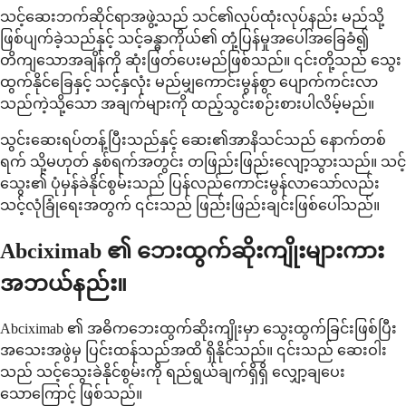
သင့်ဆေးဘက်ဆိုင်ရာအဖွဲ့သည် သင်၏လုပ်ထုံးလုပ်နည်း မည်သို့
ဖြစ်ပျက်ခဲ့သည်နှင့် သင့်ခန္ဓာကိုယ်၏ တုံ့ပြန်မှုအပေါ်အခြေခံ၍
တိကျသောအချိန်ကို ဆုံးဖြတ်ပေးမည်ဖြစ်သည်။ ၎င်းတို့သည် သွေး
ထွက်နိုင်ခြေနှင့် သင့်နှလုံး မည်မျှကောင်းမွန်စွာ ပျောက်ကင်းလာ
သည်ကဲ့သို့သော အချက်များကို ထည့်သွင်းစဉ်းစားပါလိမ့်မည်။
သွင်းဆေးရပ်တန့်ပြီးသည်နှင့် ဆေး၏အာနိသင်သည် နောက်တစ်
ရက် သို့မဟုတ် နှစ်ရက်အတွင်း တဖြည်းဖြည်းလျော့သွားသည်။ သင့်
သွေး၏ ပုံမှန်ခဲနိုင်စွမ်းသည် ပြန်လည်ကောင်းမွန်လာသော်လည်း
သင့်လုံခြုံရေးအတွက် ၎င်းသည် ဖြည်းဖြည်းချင်းဖြစ်ပေါ်သည်။
Abciximab ၏ ဘေးထွက်ဆိုးကျိုးများကား
အဘယ်နည်း။
Abciximab ၏ အဓိကဘေးထွက်ဆိုးကျိုးမှာ သွေးထွက်ခြင်းဖြစ်ပြီး
အသေးအဖွဲမှ ပြင်းထန်သည်အထိ ရှိနိုင်သည်။ ၎င်းသည် ဆေးဝါး
သည် သင့်သွေးခဲနိုင်စွမ်းကို ရည်ရွယ်ချက်ရှိရှိ လျှော့ချပေး
သောကြောင့် ဖြစ်သည်။