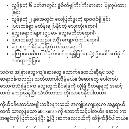
လွန်ခဲ့တဲ့ ၆ ပတ်အတွင်း ခွဲစိတ်မှုကြီးကြီးမားမား ပြုလုပ်ထား
ခြင်း
လွန်ခဲ့တဲ့ ၂ နှစ်အတွင်း လေဖြတ်ဖူးတဲ့ ရာဇဝင်ရှိခြင်း
ပြင်းထန်စွာ မထိန်းချုပ်နိုင်တဲ့ သွေးတိုးရောဂါ
သွေးရောဂါများ (ဥပမာ- သွေးမတိတ်ရောဂါ)
ပြင်းထန်တဲ့ အသည်း (သို့) ကျောက်ကပ်ရောဂါ
သွေးထွက်နိုင်ခြေရှိတဲ့ ကင်ဆာရောဂါ
မကြာသေးမီက ထိခိုက်ဒဏ်ရာရရှိခြင်း (သို့) ဦးခေါင်းထိခိုက်
ဒဏ်ရာရရှိခြင်း
သင်က အခြားသွေးကျဲဆေးတွေ သောက်နေတယ်ဆိုရင် သင့်
ဆရာဝန်ကလည်း သတိထားပါလိမ့်မယ်။ ဒီဆေးတွေ ပေါင်းစပ်
သောက်သုံးခြင်းက သွေးထွက်နိုင်ခြေကို လုံခြုံစိတ်ချရတဲ့ အဆင့်
ထက် ကျော်လွန်ပြီး သိသိသာသာ တိုးလာစေနိုင်ပါတယ်။
ကိုယ်ဝန်ဆောင်အမျိုးသမီးများသည် အကျိုးကျေးဇူးက အန္တရာယ်
ထက် သာလွန်မှသာ abciximab ကို သောက်သင့်ပါတယ်။ ဆေးဝါးက
အချင်းကို ဖြတ်သန်းပြီး ဖွံ့ဖြိုးဆဲကလေးငယ်ကို ထိခိုက်နိုင်ပါတယ်။