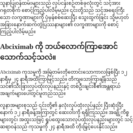
သူနာပြုဝန်ထမ်းများသည် လုပ်ငန်းစဉ်တစ်ခုလုံးတွင် သင့်အား
ဂရုတစိုက် စောင့်ကြည့်ပါလိမ့်မည်။ ၎င်းတို့သည် သင့်အရေးကြီး
သော လက္ခဏာများကို ပုံမှန်စစ်ဆေးပြီး သွေးထွက်ခြင်း သို့မဟုတ်
အခြားနောက်ဆက်တွဲပြဿနာများ၏ လက္ခဏာများကို စောင့်
ကြည့်ပါလိမ့်မည်။
Abciximab ကို ဘယ်လောက်ကြာအောင်
သောက်သင့်သလဲ။
Abciximab ကုသမှုကို အမြဲတမ်းတိုတောင်းသောကာလဖြစ်ပြီး ၁၂
နာရီမှ ၂၄ နာရီအထိကြာမြင့်သည်။ တိကျသောကြာချိန်သည်
သင်၏သီးခြားလုပ်ထုံးလုပ်နည်းနှင့် တစ်ဦးချင်းစီ၏အန္တရာယ်
အချက်များပေါ်တွင်မူတည်သည်။
လူနာအများစုသည် ၎င်းတို့၏ နှလုံးလုပ်ထုံးလုပ်နည်း ပြီးဆုံးပြီး
နောက် ၁၂ နာရီခန့်အကြာတွင် ဆေးဝါးကို ရရှိကြသည်။ အချို့ကိစ္စ
များတွင်၊ အထူးသဖြင့် ရှုပ်ထွေးသောလုပ်ထုံးလုပ်နည်းများတွင် သင့်
ဆရာဝန်သည် ကုသမှုကို ၂၄ နာရီအထိ တိုးမြှင့်ပေးနိုင်သည်။