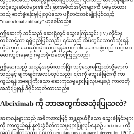
သင့်သွေးဆဲလ်များ၏ သီးခြားအစိတ်အပိုင်းများကို ပစ်မှတ်ထား
သည့် ဓာတ်ခွဲခန်းမှပြုလုပ်သော ပရိုတင်းတစ်မျိုးဖြစ်သည့်
“monoclonal antibody” ဟုခေါ်သည်။
ဤဆေးကို သင်သည် ဆေးရုံတွင် သွေးကြောသွင်း (IV) လိုင်းမှ
တစ်ဆင့်သာ ရရှိမည်ဖြစ်သည်။ ၎င်းသည် အိမ်တွင်သောက်သုံးရန်
သို့မဟုတ် ဆေးဆိုင်မှဝယ်ယူရန်မဟုတ်ပါ။ ဆေးအဖွဲ့သည် သင့်အား
ဆေးသွင်းနေစဉ် ဂရုတစိုက်စောင့်ကြည့်သည်။
ဤဆေးသည် အလွန်အစွမ်းထက်ပြီး သင့်သွေးကြောထဲသို့ရောက်
သည်နှင့် ချက်ချင်းအလုပ်လုပ်သည်။ ၎င်းကို သွေးခဲခြင်းကို ကာ
ကွယ်ရန် အရေးကြီးသော ဆေးကုသမှုများပြုလုပ်နေစဉ် ကာလတို
အသုံးပြုရန် ဒီဇိုင်းထုတ်ထားသည်။
Abciximab ကို ဘာအတွက်အသုံးပြုသလဲ?
ဆရာဝန်များသည် အဓိကအားဖြင့် အန္တရာယ်ရှိသော သွေးခဲခြင်းများ
ကို ကာကွယ်ရန် နှလုံးခွဲစိတ်ကုသမှုများပြုလုပ်နေစဉ် abciximab ကို
အသုံးပြုကြသည်။ ၎င်းကို percutaneous coronary intervention (PCI) -