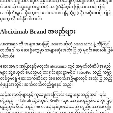
အသက်အရွယ်တစ်ခုတည်းကတော့ ပယ်ချတဲ့အချက်မဟုတ်ပါဘူး။
ဒါပေမယ့် သွေးထွက်လွယ်တဲ့ အာရုံခံနိုင်စွမ်း မြင့်မားတာကြောင့်
သက်ကြီးရွယ်အိုတွေက ဆေးပမာဏ ချိန်ညှိမှု (သို့) အပိုစောင့်ကြည့်
မှုတွေ လိုအပ်နိုင်ပါတယ်။
Abciximab Brand အမည်များ
Abciximab ကို အများအားဖြင့် ReoPro ဆိုတဲ့ brand name နဲ့ သိကြပါ
တယ်။ ဒါက ဆေးရုံတွေမှာ အများဆုံးအသုံးပြုတဲ့ မူရင်းဆေးဝါးဖြစ်
ပါတယ်။
ဆေးအများအပြားနှင့်မတူဘဲ၊ abciximab တွင် အမှတ်တံဆိပ်အမည်
များ သို့မဟုတ် ယေဘုယျဗားရှင်းများစွာမရှိပါ။ ReoPro သည် ကမ္ဘာ
တစ်ဝှမ်းရှိ ဆေးဘက်ဆိုင်ရာ အဆောက်အဦများတွင် အသုံးပြုသည့်
စံနှုန်းအတိုင်း ဆက်လက်တည်ရှိနေပါသည်။
သင့်ဆရာဝန်များနှင့် ကုသမှုအကြောင်း ဆွေးနွေးသည့်အခါ၊ ၎င်း
တို့သည် abciximab သို့မဟုတ် ReoPro ဟူသော အမည်နှစ်ခုစလုံးဖြင့်
ရည်ညွှန်းနိုင်ပါသည်။ စကားလုံးနှစ်ခုစလုံးသည် တူညီသော အကျိုး
သက်ရောက်မှုများနှင့် သောက်သုံးသောဆေးကို ရည်ညွှန်းပါသည်။