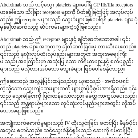
Abciximab သည် သင့်သွေး platelets များပေါ်ရှိ GP IIb/IIIa receptors
ဟုခေါ်သော သီးခြား receptors များကို ပိတ်ဆို့ခြင်းဖြင့် အလုပ်လုပ်
သည်။ ဤ receptors များသည် သွေးခဲများဖြစ်ပေါ်ရန် platelets များ ပုံ
မှန်ချိတ်ဆက်သည့် ဆိပ်ကမ်းများကဲ့သို့ဖြစ်သည်။
Abciximab သည် ဤ receptors များနှင့် ချိတ်ဆက်သောအခါ၊ ၎င်း
သည် platelets များ အတူတကွ ချိတ်ဆက်ခြင်းမှ တားဆီးပေးသည်။
၎င်းသည် နှလုံးလုပ်ထုံးလုပ်နည်းများအတွင်း အထူးအရေးကြီး
ပါသည်၊ အကြောင်းမှာ အသုံးပြုသော ကိရိယာများနှင့် စက်ပစ္စည်း
များသည် မလိုလားအပ်သော သွေးခဲများ ဖြစ်ပေါ်စေနိုင်သည်။
ဤဆေးသည် အလွန်ပြင်းထန်သည်ဟု ယူဆသည် - အက်စပရင်
ကဲ့သို့သော သွေးကျဲဆေးများထက် များစွာပိုမိုစွမ်းအားရှိသည်။ ၎င်း
သည် သွေးခဲခြင်းကို ပြင်းထန်သော်လည်း ခေတ္တကာကွယ်ပေးသည်၊
၎င်းသည် အန္တရာယ်များသော လုပ်ထုံးလုပ်နည်းများအတွင်း လိုအပ်
သောအရာဖြစ်သည်။
အကျိုးသက်ရောက်မှုများသည် IV ထိုးသွင်းခြင်း စတင်ပြီး မိနစ်ပိုင်း
အတွင်း စတင်သည်။ သင့်သွေးခဲနိုင်စွမ်းသည် ဆေးကို ရပ်တန့်ပြီး
နောက် နာရီပေါင်းများစွာကြာအောင် သိသိသာသာ လျော့နည်းနေ