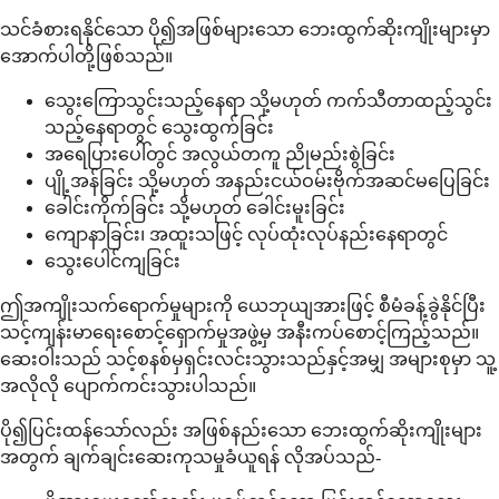
သင်ခံစားရနိုင်သော ပို၍အဖြစ်များသော ဘေးထွက်ဆိုးကျိုးများမှာ
အောက်ပါတို့ဖြစ်သည်။
သွေးကြောသွင်းသည့်နေရာ သို့မဟုတ် ကက်သီတာထည့်သွင်း
သည့်နေရာတွင် သွေးထွက်ခြင်း
အရေပြားပေါ်တွင် အလွယ်တကူ ညိုမည်းစွဲခြင်း
ပျို့အန်ခြင်း သို့မဟုတ် အနည်းငယ်ဝမ်းဗိုက်အဆင်မပြေခြင်း
ခေါင်းကိုက်ခြင်း သို့မဟုတ် ခေါင်းမူးခြင်း
ကျောနာခြင်း၊ အထူးသဖြင့် လုပ်ထုံးလုပ်နည်းနေရာတွင်
သွေးပေါင်ကျခြင်း
ဤအကျိုးသက်ရောက်မှုများကို ယေဘုယျအားဖြင့် စီမံခန့်ခွဲနိုင်ပြီး
သင့်ကျန်းမာရေးစောင့်ရှောက်မှုအဖွဲ့မှ အနီးကပ်စောင့်ကြည့်သည်။
ဆေးဝါးသည် သင့်စနစ်မှရှင်းလင်းသွားသည်နှင့်အမျှ အများစုမှာ သူ့
အလိုလို ပျောက်ကင်းသွားပါသည်။
ပို၍ပြင်းထန်သော်လည်း အဖြစ်နည်းသော ဘေးထွက်ဆိုးကျိုးများ
အတွက် ချက်ချင်းဆေးကုသမှုခံယူရန် လိုအပ်သည်-