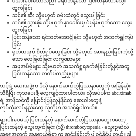
ဖိအားပေးသော်လည်း မရပ်တန့်သော ပြင်းထန်သောသွေး
ထွက်ခြင်း
သင်၏ ဆီး သို့မဟုတ် ဝမ်းထဲတွင် သွေးပါခြင်း
သင်၏ သွားဖုံး သို့မဟုတ် နှာခေါင်းမှ ပုံမှန်မဟုတ်သော သွေး
ထွက်ခြင်း
ပြင်းထန်သော ရင်ဘတ်အောင့်ခြင်း သို့မဟုတ် အသက်ရှူကြပ်
ခြင်း
ရုတ်တရက် စိတ်ရှုပ်ထွေးခြင်း သို့မဟုတ် အားနည်းခြင်းကဲ့သို့
သော လေဖြတ်ခြင်း လက္ခဏာများ
အဖုအပိမ့်များ သို့မဟုတ် အသက်ရှူရခက်ခဲခြင်းတို့နှင့်အတူ
ပြင်းထန်သော ဓာတ်မတည့်မှုများ
သင့်ရဲ့ ဆေးအဖွဲ့က ဒီလို နောက်ဆက်တွဲပြဿနာတွေကို အမြန်ဆုံး
သိရှိပြီး ကုသပေးဖို့ လေ့ကျင့်ထားပါတယ်။ လိုအပ်ပါက abciximab
ရဲ့ အာနိသင်ကို ပြောင်းပြန်လှန်နိုင်တဲ့ ဆေးဝါးတွေနဲ့
လုပ်ထုံးလုပ်နည်းတွေ သူတို့မှာ အသင့်ရှိပါတယ်။
ရှားပါးပေမယ့် ပြင်းထန်တဲ့ နောက်ဆက်တွဲပြဿနာတွေကတော့
ပြင်းထန်တဲ့ သွေးထွက်ခြင်း (သို့) thrombocytopenia - သွေးဥဆဲလ်
အရေအတွက် အန္တရာယ်ရှိစွာ ကျဆင်းခြင်းတို့ ပါဝင်နိုင်ပါတယ်။ ဒါ