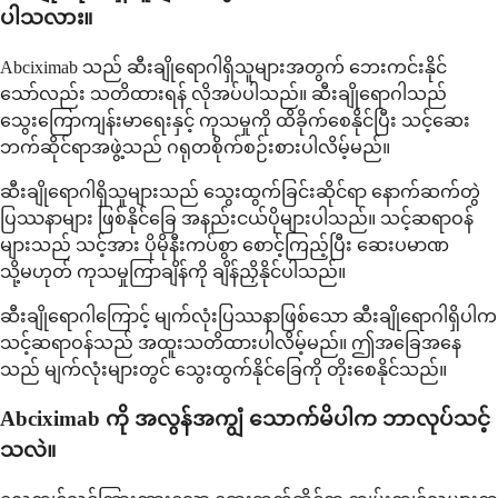
ပါသလား။
Abciximab သည် ဆီးချိုရောဂါရှိသူများအတွက် ဘေးကင်းနိုင်
သော်လည်း သတိထားရန် လိုအပ်ပါသည်။ ဆီးချိုရောဂါသည်
သွေးကြောကျန်းမာရေးနှင့် ကုသမှုကို ထိခိုက်စေနိုင်ပြီး သင့်ဆေး
ဘက်ဆိုင်ရာအဖွဲ့သည် ဂရုတစိုက်စဉ်းစားပါလိမ့်မည်။
ဆီးချိုရောဂါရှိသူများသည် သွေးထွက်ခြင်းဆိုင်ရာ နောက်ဆက်တွဲ
ပြဿနာများ ဖြစ်နိုင်ခြေ အနည်းငယ်ပိုများပါသည်။ သင့်ဆရာဝန်
များသည် သင့်အား ပိုမိုနီးကပ်စွာ စောင့်ကြည့်ပြီး ဆေးပမာဏ
သို့မဟုတ် ကုသမှုကြာချိန်ကို ချိန်ညှိနိုင်ပါသည်။
ဆီးချိုရောဂါကြောင့် မျက်လုံးပြဿနာဖြစ်သော ဆီးချိုရောဂါရှိပါက
သင့်ဆရာဝန်သည် အထူးသတိထားပါလိမ့်မည်။ ဤအခြေအနေ
သည် မျက်လုံးများတွင် သွေးထွက်နိုင်ခြေကို တိုးစေနိုင်သည်။
Abciximab ကို အလွန်အကျွံ သောက်မိပါက ဘာလုပ်သင့်
သလဲ။