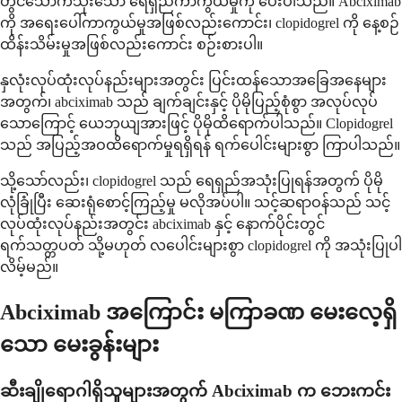
တွင်သောက်သုံးသော ရေရှည်ကာကွယ်မှုကို ပေးပါသည်။ Abciximab
ကို အရေးပေါ်ကာကွယ်မှုအဖြစ်လည်းကောင်း၊ clopidogrel ကို နေ့စဉ်
ထိန်းသိမ်းမှုအဖြစ်လည်းကောင်း စဉ်းစားပါ။
နှလုံးလုပ်ထုံးလုပ်နည်းများအတွင်း ပြင်းထန်သောအခြေအနေများ
အတွက်၊ abciximab သည် ချက်ချင်းနှင့် ပိုမိုပြည့်စုံစွာ အလုပ်လုပ်
သောကြောင့် ယေဘုယျအားဖြင့် ပိုမိုထိရောက်ပါသည်။ Clopidogrel
သည် အပြည့်အဝထိရောက်မှုရရှိရန် ရက်ပေါင်းများစွာ ကြာပါသည်။
သို့သော်လည်း၊ clopidogrel သည် ရေရှည်အသုံးပြုရန်အတွက် ပိုမို
လုံခြုံပြီး ဆေးရုံစောင့်ကြည့်မှု မလိုအပ်ပါ။ သင့်ဆရာဝန်သည် သင့်
လုပ်ထုံးလုပ်နည်းအတွင်း abciximab နှင့် နောက်ပိုင်းတွင်
ရက်သတ္တပတ် သို့မဟုတ် လပေါင်းများစွာ clopidogrel ကို အသုံးပြုပါ
လိမ့်မည်။
Abciximab အကြောင်း မကြာခဏ မေးလေ့ရှိ
သော မေးခွန်းများ
ဆီးချိုရောဂါရှိသူများအတွက် Abciximab က ဘေးကင်း