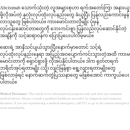
Abciximab သောက်သုံးတဲ့ လူအများစုဟာ ရက်အတော်ကြာ အနားယူ
ဖို့လိုအပ်တဲ့ နှလုံးလုပ်ထုံးလုပ်နည်းတွေ ခံယူပြီး ပြန်လည်ကောင်းမွန်
လာသူတွေ ဖြစ်ပါတယ်။ ကားမောင်းတာလိုမျိုး ပုံမှန်
လုပ်ငန်းဆောင်တာတွေကို ဘေးကင်းစွာ ပြန်လည်လုပ်ဆောင်နိုင်တဲ့
အချိန်ကို သင့်ဆရာဝန်က ပြောပြပေးပါလိမ့်မယ်။
ဆေးရဲ့ အာနိသင်ပျယ်သွားပြီးနောက်မှာတောင် သင့်ရဲ့
လုပ်ထုံးလုပ်နည်းနေရာ အပြည့်အဝပျောက်ကင်းသွားတဲ့အထိ ကားမ
မောင်းတာကို ရှောင်ရှားဖို့ လိုအပ်နိုင်ပါတယ်။ ဒါက ရုတ်တရက်
ဘရိတ်အုပ်ရတာမျိုး (သို့) လျင်မြန်စွာ ရွေ့လျားရတာမျိုးတွေ
ဖြစ်လာခဲ့ရင် နောက်ဆက်တွဲပြဿနာတွေ မဖြစ်အောင် ကာကွယ်ပေး
ပါတယ်။
Medical Disclaimer:
This article is for informational purposes only and does not constitute
medical advice. Always consult a qualified healthcare provider for diagnosis and treatment
decisions. If you are experiencing a medical emergency, call 911 or go to the nearest emergency
room immediately.