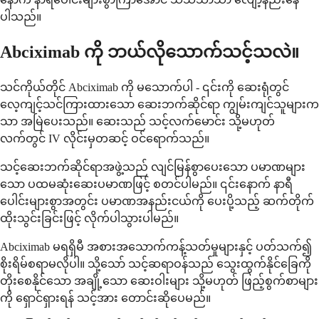
ပါသည်။
Abciximab ကို ဘယ်လိုသောက်သင့်သလဲ။
သင်ကိုယ်တိုင် Abciximab ကို မသောက်ပါ - ၎င်းကို ဆေးရုံတွင်
လေ့ကျင့်သင်ကြားထားသော ဆေးဘက်ဆိုင်ရာ ကျွမ်းကျင်သူများက
သာ အမြဲပေးသည်။ ဆေးသည် သင့်လက်မောင်း သို့မဟုတ်
လက်တွင် IV လိုင်းမှတဆင့် ဝင်ရောက်သည်။
သင့်ဆေးဘက်ဆိုင်ရာအဖွဲ့သည် လျင်မြန်စွာပေးသော ပမာဏများ
သော ပထမဆုံးဆေးပမာဏဖြင့် စတင်ပါမည်။ ၎င်းနောက် နာရီ
ပေါင်းများစွာအတွင်း ပမာဏအနည်းငယ်ကို ပေးပို့သည့် ဆက်တိုက်
ထိုးသွင်းခြင်းဖြင့် လိုက်ပါသွားပါမည်။
Abciximab မရရှိမီ အစားအသောက်ကန့်သတ်မှုများနှင့် ပတ်သက်၍
စိုးရိမ်စရာမလိုပါ။ သို့သော် သင့်ဆရာဝန်သည် သွေးထွက်နိုင်ခြေကို
တိုးစေနိုင်သော အချို့သော ဆေးဝါးများ သို့မဟုတ် ဖြည့်စွက်စာများ
ကို ရှောင်ရှားရန် သင့်အား တောင်းဆိုပေမည်။