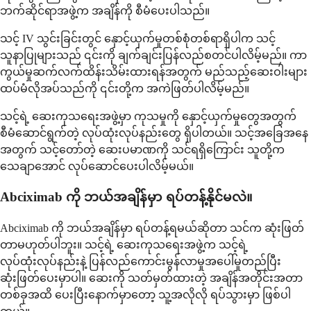
ဘက်ဆိုင်ရာအဖွဲ့က အချိန်ကို စီမံပေးပါသည်။
သင့် IV သွင်းခြင်းတွင် နှောင့်ယှက်မှုတစ်စုံတစ်ရာရှိပါက သင့်
သူနာပြုများသည် ၎င်းကို ချက်ချင်းပြန်လည်စတင်ပါလိမ့်မည်။ ကာ
ကွယ်မှုဆက်လက်ထိန်းသိမ်းထားရန်အတွက် မည်သည့်ဆေးဝါးများ
ထပ်မံလိုအပ်သည်ကို ၎င်းတို့က အကဲဖြတ်ပါလိမ့်မည်။
သင့်ရဲ့ ဆေးကုသရေးအဖွဲ့မှာ ကုသမှုကို နှောင့်ယှက်မှုတွေအတွက်
စီမံဆောင်ရွက်တဲ့ လုပ်ထုံးလုပ်နည်းတွေ ရှိပါတယ်။ သင့်အခြေအနေ
အတွက် သင့်တော်တဲ့ ဆေးပမာဏကို သင်ရရှိကြောင်း သူတို့က
သေချာအောင် လုပ်ဆောင်ပေးပါလိမ့်မယ်။
Abciximab ကို ဘယ်အချိန်မှာ ရပ်တန့်နိုင်မလဲ။
Abciximab ကို ဘယ်အချိန်မှာ ရပ်တန့်ရမယ်ဆိုတာ သင်က ဆုံးဖြတ်
တာမဟုတ်ပါဘူး။ သင့်ရဲ့ ဆေးကုသရေးအဖွဲ့က သင့်ရဲ့
လုပ်ထုံးလုပ်နည်းနဲ့ ပြန်လည်ကောင်းမွန်လာမှုအပေါ်မူတည်ပြီး
ဆုံးဖြတ်ပေးမှာပါ။ ဆေးကို သတ်မှတ်ထားတဲ့ အချိန်အတိုင်းအတာ
တစ်ခုအထိ ပေးပြီးနောက်မှာတော့ သူ့အလိုလို ရပ်သွားမှာ ဖြစ်ပါ