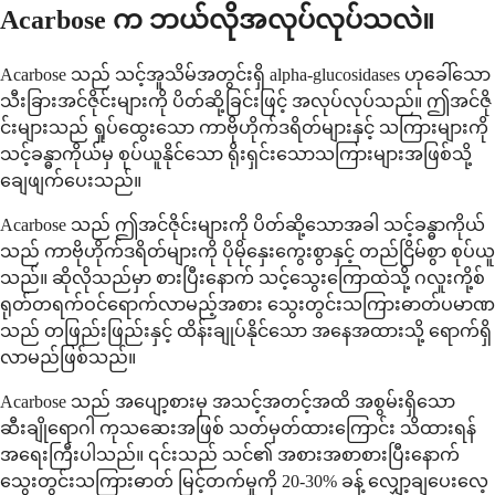
Acarbose က ဘယ်လိုအလုပ်လုပ်သလဲ။
Acarbose သည် သင့်အူသိမ်အတွင်းရှိ alpha-glucosidases ဟုခေါ်သော
သီးခြားအင်ဇိုင်းများကို ပိတ်ဆို့ခြင်းဖြင့် အလုပ်လုပ်သည်။ ဤအင်ဇို
င်းများသည် ရှုပ်ထွေးသော ကာဗိုဟိုက်ဒရိတ်များနှင့် သကြားများကို
သင့်ခန္ဓာကိုယ်မှ စုပ်ယူနိုင်သော ရိုးရှင်းသောသကြားများအဖြစ်သို့
ချေဖျက်ပေးသည်။
Acarbose သည် ဤအင်ဇိုင်းများကို ပိတ်ဆို့သောအခါ သင့်ခန္ဓာကိုယ်
သည် ကာဗိုဟိုက်ဒရိတ်များကို ပိုမိုနှေးကွေးစွာနှင့် တည်ငြိမ်စွာ စုပ်ယူ
သည်။ ဆိုလိုသည်မှာ စားပြီးနောက် သင့်သွေးကြောထဲသို့ ဂလူးကို့စ်
ရုတ်တရက်ဝင်ရောက်လာမည့်အစား သွေးတွင်းသကြားဓာတ်ပမာဏ
သည် တဖြည်းဖြည်းနှင့် ထိန်းချုပ်နိုင်သော အနေအထားသို့ ရောက်ရှိ
လာမည်ဖြစ်သည်။
Acarbose သည် အပျော့စားမှ အသင့်အတင့်အထိ အစွမ်းရှိသော
ဆီးချိုရောဂါ ကုသဆေးအဖြစ် သတ်မှတ်ထားကြောင်း သိထားရန်
အရေးကြီးပါသည်။ ၎င်းသည် သင်၏ အစားအစာစားပြီးနောက်
သွေးတွင်းသကြားဓာတ် မြင့်တက်မှုကို 20-30% ခန့် လျှော့ချပေးလေ့