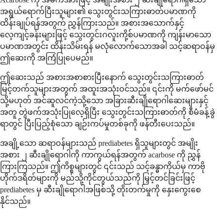
အရွယ်ရောက်ပြီးသူများ၏ သွေးတွင်းသကြားဓာတ်ပမာဏကို
ထိန်းချုပ်ရန်အတွက် ညွှန်ကြားသည်။ အစားအသောက်နှင့်
လေ့ကျင့်ခန်းများဖြင့် သွေးတွင်းဂလူးကို့စ်ပမာဏကို ကျန်းမာသော
ပမာဏအတွင်း ထိန်းသိမ်းရန် မလုံလောက်သောအခါ သင့်ဆရာဝန်မှ
ဤဆေးကို အကြံပြုပေမည်။
ဤဆေးသည် အစားအစာစားပြီးနောက် သွေးတွင်းသကြားဓာတ်
မြင့်တက်သူများအတွက် အထူးအသုံးဝင်သည်။ ၎င်းကို မက်ဖော်မင်
သို့မဟုတ် အင်ဆူလင်ကဲ့သို့သော အခြားဆီးချိုရောဂါဆေးများနှင့်
အတူ တွဲဖက်အသုံးပြုလေ့ရှိပြီး သွေးတွင်းသကြားဓာတ်ကို စီမံခန့်ခွဲ
ရာတွင် ပြီးပြည့်စုံသော ချဉ်းကပ်မှုတစ်ခုကို ဖန်တီးပေးသည်။
အချို့သော ဆရာဝန်များသည် prediabetes ရှိသူများတွင် အမျိုး
အစား ၂ ဆီးချိုရောဂါကို ကာကွယ်ရန်အတွက် acarbose ကို ညွှန်
ကြားကြသည်။ ဤကိစ္စများတွင် ၎င်းသည် သင့်ခန္ဓာကိုယ်မှ ကာဗို
ဟိုက်ဒရိတ်များကို မည်သို့ကိုင်တွယ်သည်ကို မြှင့်တင်ခြင်းဖြင့်
prediabetes မှ ဆီးချိုရောဂါအဖြစ်သို့ တိုးတက်မှုကို နှေးကွေးစေ
နိုင်သည်။