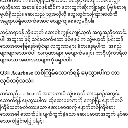
သောက်မိပါက လေပွခြင်း၊ ဗိုက်ဖောခြင်းနှင့် ဝမ်းပျက်ဝမ်းလျှော
ကဲ့သို့သော အစာခြေစနစ်ဆိုင်ရာ ဘေးထွက်ဆိုးကျိုးများ ပိုမိုခံစားရ
ဖွယ်ရှိသည်။ ဆေးသည် သူ့အလိုလို သွေးတွင်းသကြားဓာတ်ကို
အန္တရာယ်ရှိလောက်အောင် လျော့ကျစေလေ့မရှိပါ။
သင့်ဆရာဝန် သို့မဟုတ် ဆေးဝါးကျွမ်းကျင်သူထံ အကူအညီတောင်း
ပါ၊ အထူးသဖြင့် သင်မသက်မသာဖြစ်နေပါက သို့မဟုတ် ပြင်းထန်
သောအစာခြေစနစ်ဆိုင်ရာ လက္ခဏာများ ခံစားနေရပါက။ အရည်
များများသောက်ပါ၊ လက္ခဏာများ မပျောက်မချင်း ကာဗိုဟိုက်ဒရိတ်
များသော အစားအစာများကို ရှောင်ပါ။
Q3။ Acarbose တစ်ကြိမ်သောက်ရန် မေ့သွားပါက ဘာ
လုပ်သင့်သလဲ။
သင်သည် acarbose ကို အစာမစားမီ သို့မဟုတ် စားနေစဉ်အတွင်း
သောက်ရန် မေ့သွားပါက၊ ထိုဆေးပမာဏကို ကျော်ပြီး နောက်တစ်
ကြိမ်သတ်မှတ်ထားသော ဆေးပမာဏကို နောက်တစ်ကြိမ်စား
သောအခါ သောက်ပါ။ ပျက်ကွက်ခဲ့သော ဆေးပမာဏအတွက် နှစ်ဆ
သောက်ခြင်းမပြုပါနှင့်။