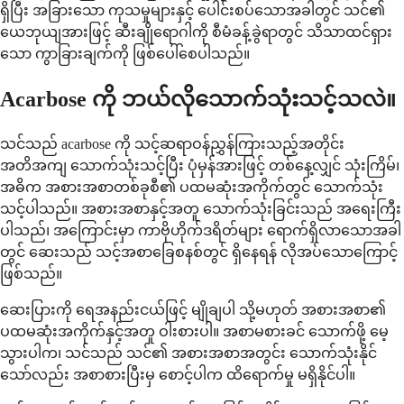
ရှိပြီး အခြားသော ကုသမှုများနှင့် ပေါင်းစပ်သောအခါတွင် သင်၏
ယေဘုယျအားဖြင့် ဆီးချိုရောဂါကို စီမံခန့်ခွဲရာတွင် သိသာထင်ရှား
သော ကွာခြားချက်ကို ဖြစ်ပေါ်စေပါသည်။
Acarbose ကို ဘယ်လိုသောက်သုံးသင့်သလဲ။
သင်သည် acarbose ကို သင့်ဆရာဝန်ညွှန်ကြားသည့်အတိုင်း
အတိအကျ သောက်သုံးသင့်ပြီး ပုံမှန်အားဖြင့် တစ်နေ့လျှင် သုံးကြိမ်၊
အဓိက အစားအစာတစ်ခုစီ၏ ပထမဆုံးအကိုက်တွင် သောက်သုံး
သင့်ပါသည်။ အစားအစာနှင့်အတူ သောက်သုံးခြင်းသည် အရေးကြီး
ပါသည်၊ အကြောင်းမှာ ကာဗိုဟိုက်ဒရိတ်များ ရောက်ရှိလာသောအခါ
တွင် ဆေးသည် သင့်အစာခြေစနစ်တွင် ရှိနေရန် လိုအပ်သောကြောင့်
ဖြစ်သည်။
ဆေးပြားကို ရေအနည်းငယ်ဖြင့် မျိုချပါ သို့မဟုတ် အစားအစာ၏
ပထမဆုံးအကိုက်နှင့်အတူ ဝါးစားပါ။ အစာမစားခင် သောက်ဖို့ မေ့
သွားပါက၊ သင်သည် သင်၏ အစားအစာအတွင်း သောက်သုံးနိုင်
သော်လည်း အစာစားပြီးမှ စောင့်ပါက ထိရောက်မှု မရှိနိုင်ပါ။