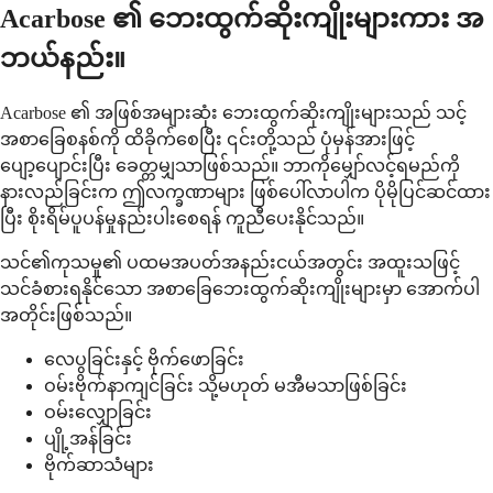
Acarbose ၏ ဘေးထွက်ဆိုးကျိုးများကား အ
ဘယ်နည်း။
Acarbose ၏ အဖြစ်အများဆုံး ဘေးထွက်ဆိုးကျိုးများသည် သင့်
အစာခြေစနစ်ကို ထိခိုက်စေပြီး ၎င်းတို့သည် ပုံမှန်အားဖြင့်
ပျော့ပျောင်းပြီး ခေတ္တမျှသာဖြစ်သည်။ ဘာကိုမျှော်လင့်ရမည်ကို
နားလည်ခြင်းက ဤလက္ခဏာများ ဖြစ်ပေါ်လာပါက ပိုမိုပြင်ဆင်ထား
ပြီး စိုးရိမ်ပူပန်မှုနည်းပါးစေရန် ကူညီပေးနိုင်သည်။
သင်၏ကုသမှု၏ ပထမအပတ်အနည်းငယ်အတွင်း အထူးသဖြင့်
သင်ခံစားရနိုင်သော အစာခြေဘေးထွက်ဆိုးကျိုးများမှာ အောက်ပါ
အတိုင်းဖြစ်သည်။
လေပွခြင်းနှင့် ဗိုက်ဖောခြင်း
ဝမ်းဗိုက်နာကျင်ခြင်း သို့မဟုတ် မအီမသာဖြစ်ခြင်း
ဝမ်းလျှောခြင်း
ပျို့အန်ခြင်း
ဗိုက်ဆာသံများ