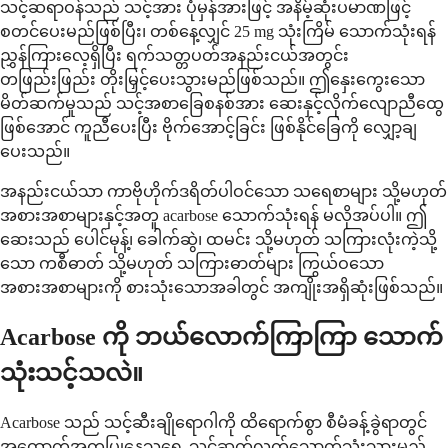
သင့်ဆရာဝန်သည် သင့်အား ပုံမှန်အားဖြင့် အနိမ့်ဆုံးပမာဏဖြင့်
စတင်ပေးမည်ဖြစ်ပြီး၊ တစ်နေ့လျှင် 25 mg သုံးကြိမ် သောက်သုံးရန်
ညွှန်ကြားလေ့ရှိပြီး ရက်သတ္တပတ်အနည်းငယ်အတွင်း
တဖြည်းဖြည်း တိုးမြှင့်ပေးသွားမည်ဖြစ်သည်။ ဤနှေးကွေးသော
မိတ်ဆက်မှုသည် သင့်အစာခြေစနစ်အား ဆေးနှင့်လိုက်လျောညီထွေ
ဖြစ်အောင် ကူညီပေးပြီး ဗိုက်အောင့်ခြင်း ဖြစ်နိုင်ခြေကို လျှော့ချ
ပေးသည်။
အနည်းငယ်သာ ကာဗိုဟိုက်ဒရိတ်ပါဝင်သော သရေစာများ သို့မဟုတ်
အစားအစာများနှင့်အတူ acarbose သောက်သုံးရန် မလိုအပ်ပါ။ ဤ
ဆေးသည် ပေါင်မုန့်၊ ခေါက်ဆွဲ၊ ထမင်း သို့မဟုတ် သကြားလုံးကဲ့သို့
သော ကစီဓာတ် သို့မဟုတ် သကြားဓာတ်များ ကြွယ်ဝသော
အစားအစာများကို စားသုံးသောအခါတွင် အကျိုးအရှိဆုံးဖြစ်သည်။
Acarbose ကို ဘယ်လောက်ကြာကြာ သောက်
သုံးသင့်သလဲ။
Acarbose သည် သင့်ဆီးချိုရောဂါကို ထိရောက်စွာ စီမံခန့်ခွဲရာတွင်
အထောက်အကူပြုနေသရွေ့ သင်ဆက်လက်သောက်သုံးသွားမည့်