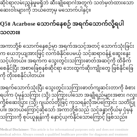
ဆိုင်ရာလမ်းညွှန်မှုမရှိဘဲ ဆီးချိုရောဂါအတွက် သတ်မှတ်ထားသော
ဆေးဝါးများကို ဘယ်တော့မှ မသောက်ပါနှင့်။
Q5။ Acarbose သောက်နေစဉ် အရက်သောက်လို့ရပါ
သလား။
အကာဘို့စ် သောက်နေစဉ်မှာ အရက်အသင့်အတင့် သောက်သုံးခြင်း
က ယေဘုယျအားဖြင့် လက်ခံနိုင်ပေမယ့် သင့်ဆရာဝန်နဲ့ ဆွေးနွေး
သင့်ပါတယ်။ အရက်က သွေးတွင်းသကြားဓာတ်အဆင့်ကို ထိခိုက်
စေနိုင်ပြီး အစာခြေစနစ်ဆိုင်ရာ ဘေးထွက်ဆိုးကျိုးတွေ ဖြစ်နိုင်ခြေ
ကို တိုးစေနိုင်ပါတယ်။
အရက်သောက်သုံးပြီး သွေးတွင်းသကြားဓာတ်ကျဆင်းတာကို ခံစား
ရပါက ပုံမှန်သကြား (သို့) သကြားပါသော အချိုရည်များအစား ဂလူး
ကို့စ်ဆေးပြား (သို့) ဂျယ်လ်တို့ဖြင့် ကုသရန်လိုအပ်ကြောင်း သတိပြု
ပါ။ အဘယ်ကြောင့်ဆိုသော် အကာဘို့စ်သည် သင့်ခန္ဓာကိုယ်မှ ပုံမှန်
သကြားကို စုပ်ယူနှုန်းကို နှောင့်ယှက်နိုင်သောကြောင့် ဖြစ်သည်။
Medical Disclaimer:
This article is for informational purposes only and does not constitute
medical advice. Always consult a qualified healthcare provider for diagnosis and treatment