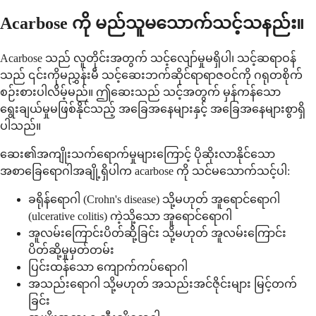
Acarbose ကို မည်သူမသောက်သင့်သနည်း။
Acarbose သည် လူတိုင်းအတွက် သင့်လျော်မှုမရှိပါ၊ သင့်ဆရာဝန်
သည် ၎င်းကိုမညွှန်းမီ သင့်ဆေးဘက်ဆိုင်ရာရာဇဝင်ကို ဂရုတစိုက်
စဉ်းစားပါလိမ့်မည်။ ဤဆေးသည် သင့်အတွက် မှန်ကန်သော
ရွေးချယ်မှုမဖြစ်နိုင်သည့် အခြေအနေများနှင့် အခြေအနေများစွာရှိ
ပါသည်။
ဆေး၏အကျိုးသက်ရောက်မှုများကြောင့် ပိုဆိုးလာနိုင်သော
အစာခြေရောဂါအချို့ရှိပါက acarbose ကို သင်မသောက်သင့်ပါ:
ခရိုန်ရောဂါ (Crohn's disease) သို့မဟုတ် အူရောင်ရောဂါ
(ulcerative colitis) ကဲ့သို့သော အူရောင်ရောဂါ
အူလမ်းကြောင်းပိတ်ဆို့ခြင်း သို့မဟုတ် အူလမ်းကြောင်း
ပိတ်ဆို့မှုမှတ်တမ်း
ပြင်းထန်သော ကျောက်ကပ်ရောဂါ
အသည်းရောဂါ သို့မဟုတ် အသည်းအင်ဇိုင်းများ မြင့်တက်
ခြင်း