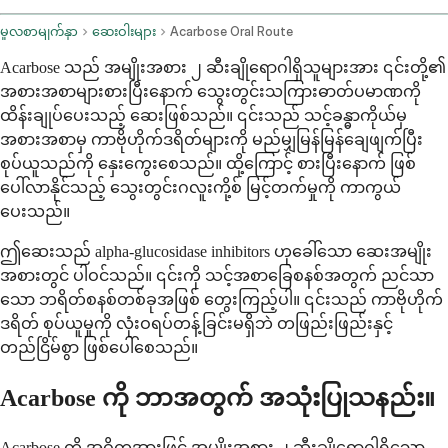
မူလစာမျက်နှာ
ဆေးဝါးများ
Acarbose Oral Route
Acarbose သည် အမျိုးအစား ၂ ဆီးချိုရောဂါရှိသူများအား ၎င်းတို့၏
အစားအစာများစားပြီးနောက် သွေးတွင်းသကြားဓာတ်ပမာဏကို
ထိန်းချုပ်ပေးသည့် ဆေးဖြစ်သည်။ ၎င်းသည် သင့်ခန္ဓာကိုယ်မှ
အစားအစာမှ ကာဗိုဟိုက်ဒရိတ်များကို မည်မျှမြန်မြန်ချေဖျက်ပြီး
စုပ်ယူသည်ကို နှေးကွေးစေသည်။ ထို့ကြောင့် စားပြီးနောက် ဖြစ်
ပေါ်လာနိုင်သည့် သွေးတွင်းဂလူးကို့စ် မြင့်တက်မှုကို ကာကွယ်
ပေးသည်။
ဤဆေးသည် alpha-glucosidase inhibitors ဟုခေါ်သော ဆေးအမျိုး
အစားတွင် ပါဝင်သည်။ ၎င်းကို သင့်အစာခြေစနစ်အတွက် ညင်သာ
သော ဘရိတ်စနစ်တစ်ခုအဖြစ် တွေးကြည့်ပါ။ ၎င်းသည် ကာဗိုဟိုက်
ဒရိတ် စုပ်ယူမှုကို လုံးဝရပ်တန့်ခြင်းမရှိဘဲ တဖြည်းဖြည်းနှင့်
တည်ငြိမ်စွာ ဖြစ်ပေါ်စေသည်။
Acarbose ကို ဘာအတွက် အသုံးပြုသနည်း။
Acarbose ကို အဓိကအားဖြင့် အမျိုးအစား ၂ ဆီးချိုရောဂါရှိသော