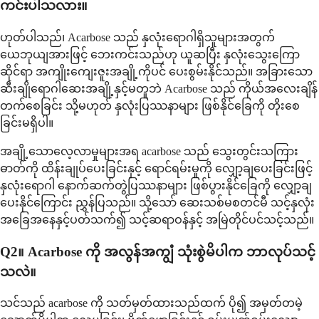
ကင်းပါသလား။
ဟုတ်ပါသည်၊ Acarbose သည် နှလုံးရောဂါရှိသူများအတွက်
ယေဘုယျအားဖြင့် ဘေးကင်းသည်ဟု ယူဆပြီး နှလုံးသွေးကြော
ဆိုင်ရာ အကျိုးကျေးဇူးအချို့ကိုပင် ပေးစွမ်းနိုင်သည်။ အခြားသော
ဆီးချိုရောဂါဆေးအချို့နှင့်မတူဘဲ Acarbose သည် ကိုယ်အလေးချိန်
တက်စေခြင်း သို့မဟုတ် နှလုံးပြဿနာများ ဖြစ်နိုင်ခြေကို တိုးစေ
ခြင်းမရှိပါ။
အချို့သောလေ့လာမှုများအရ acarbose သည် သွေးတွင်းသကြား
ဓာတ်ကို ထိန်းချုပ်ပေးခြင်းနှင့် ရောင်ရမ်းမှုကို လျှော့ချပေးခြင်းဖြင့်
နှလုံးရောဂါ နောက်ဆက်တွဲပြဿနာများ ဖြစ်ပွားနိုင်ခြေကို လျှော့ချ
ပေးနိုင်ကြောင်း ညွှန်ပြသည်။ သို့သော် ဆေးသစ်မစတင်မီ သင့်နှလုံး
အခြေအနေနှင့်ပတ်သက်၍ သင့်ဆရာဝန်နှင့် အမြဲတိုင်ပင်သင့်သည်။
Q2။ Acarbose ကို အလွန်အကျွံ သုံးစွဲမိပါက ဘာလုပ်သင့်
သလဲ။
သင်သည် acarbose ကို သတ်မှတ်ထားသည်ထက် ပို၍ အမှတ်တမဲ့