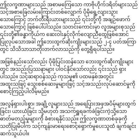
ဤလက္ခဏာများသည် အစာမကြေသော ကာဗိုဟိုက်ဒရိတ်များသည်
သင့်အစာခြေလမ်းကြောင်းတစ်လျှောက် ပိုမိုရွေ့လျားသွား
သောကြောင့် ဘက်တီးရီးယားများသည် ၎င်းတို့ကို အချဉ်ဖောက်
သောကြောင့် ဖြစ်ပေါ်ပါသည်။ သတင်းကောင်းမှာ လူအများစုသည်
၎င်းတို့၏ခန္ဓာကိုယ်က ဆေးဝါးနှင့်လိုက်လျောညီထွေဖြစ်အောင်
ပြုလုပ်သောအခါ ဤဘေးထွက်ဆိုးကျိုးများသည် ၂-၄ ပတ်အကြာ
တွင် သိသိသာသာတိုးတက်လာသည်ကို တွေ့ရှိရပါသည်။
အဖြစ်နည်းသော်လည်း ပိုမိုပြင်းထန်သော ဘေးထွက်ဆိုးကျိုးများ
တွင် အသည်းပြဿနာများ ပါဝင်နိုင်သော်လည်း ၎င်းသည် ရှား
ပါသည်။ သင့်ဆရာဝန်သည် ကုသမှု၏ ပထမနှစ်အတွင်း
အထူးသဖြင့် သွေးစစ်ဆေးမှုများဖြင့် သင့်အသည်းလုပ်ဆောင်မှုကို
စောင့်ကြည့်ပါလိမ့်မည်။
အလွန်ရှားပါးစွာ၊ အချို့လူများသည် အရေပြားအဖုအပိမ့်များထွက်
ခြင်း၊ ယားယံခြင်း သို့မဟုတ် အသက်ရှူရခက်ခဲခြင်းကဲ့သို့သော
ဓာတ်မတည့်မှုများကို ခံစားရနိုင်သည်။ ဤလက္ခဏာတစ်ခုခုကို
သတိပြုမိပါက သင့်ကျန်းမာရေးစောင့်ရှောက်မှုပေးသူထံ ချက်ချင်း
ဆက်သွယ်ပါ။