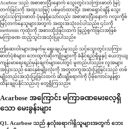
Acarbose သည် အစာစားပြီးနောက် သွေးတွင်းသကြားဓာတ် မြင့်
တက်ခြင်းကို အထူးသဖြင့် ပစ်မှတ်ထားပြီး အစာရှောင်ချိန် သွေး
တွင်းသကြားဓာတ် ပုံမှန်ရှိသော်လည်း အစာစားပြီးနောက် ဂလူးကို့စ်
မြင့်တက်နေသူများအတွက် အထူးအသုံးဝင်ပါသည်။ ၎င်းကို
metformin ကုထုံးကို အစားထိုးခြင်းထက် ဖြည့်စွက်ခြင်းအဖြစ်
မကြာခဏ ထည့်သွင်းအသုံးပြုပါသည်။
ဤဆေးဝါးများအနက်မှ ရွေးချယ်မှုသည် သင့်သွေးတွင်းသကြား
ဓာတ်ပုံစံများ၊ ဘေးထွက်ဆိုးကျိုးများကို ခံနိုင်ရည်ရှိမှုနှင့် ယေဘုယျ
ကျန်းမာရေးရည်မှန်းချက်များပေါ်တွင် မူတည်ပါသည်။ လူအများ
အပြားသည် ဆေးနှစ်မျိုးလုံးကို အတူတကွအသုံးပြုခြင်းသည် တစ်
မျိုးတည်းအသုံးပြုခြင်းထက် ဆီးချိုရောဂါကို ပိုမိုကောင်းမွန်စွာ
ထိန်းချုပ်နိုင်သည်ဟု တွေ့ရှိကြသည်။
Acarbose အကြောင်း မကြာခဏမေးလေ့ရှိ
သော မေးခွန်းများ
Q1. Acarbose သည် နှလုံးရောဂါရှိသူများအတွက် ဘေး