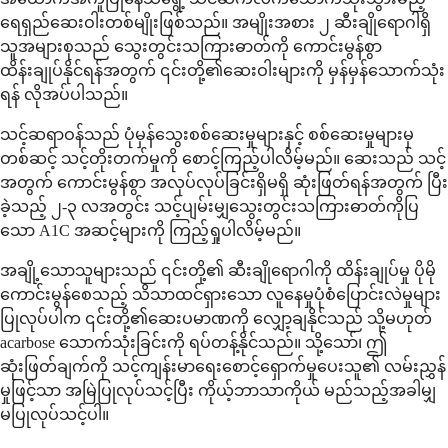
ရေရှည်ဆေးဝါးတစ်မျိုးဖြစ်သည်။ အမျိုးအစား ၂ ဆီးချိုရောဂါရှိ
သူအများစုသည် သွေးတွင်းသကြားဓာတ်ကို ကောင်းမွန်စွာ
ထိန်းချုပ်နိုင်ရန်အတွက် ၎င်းတို့၏ဆေးဝါးများကို မှန်မှန်သောက်သုံး
ရန် လိုအပ်ပါသည်။
သင့်ဆရာဝန်သည် ပုံမှန်သွေးစစ်ဆေးမှုများနှင့် စစ်ဆေးမှုများမှ
တစ်ဆင့် သင့်တိုးတက်မှုကို စောင့်ကြည့်ပါလိမ့်မည်။ ဆေးသည် သင့်
အတွက် ကောင်းမွန်စွာ အလုပ်လုပ်ခြင်းရှိမရှိ ဆုံးဖြတ်ရန်အတွက် ပြီး
ခဲ့သည့် ၂-၃ လအတွင်း သင့်ပျမ်းမျှသွေးတွင်းသကြားဓာတ်ကိုပြ
သော A1C အဆင့်များကို ကြည့်ရှုပါလိမ့်မည်။
အချို့သောသူများသည် ၎င်းတို့၏ ဆီးချိုရောဂါကို ထိန်းချုပ်မှု ပိုမို
ကောင်းမွန်စေသည့် သိသာထင်ရှားသော လူနေမှုပုံစံပြောင်းလဲမှုများ
ပြုလုပ်ပါက ၎င်းတို့၏ဆေးပမာဏကို လျှော့ချနိုင်သည် သို့မဟုတ်
acarbose သောက်သုံးခြင်းကို ရပ်တန့်နိုင်သည်။ သို့သော်၊ ဤ
ဆုံးဖြတ်ချက်ကို သင့်ကျန်းမာရေးစောင့်ရှောက်မှုပေးသူ၏ လမ်းညွှန်
မှုဖြင့်သာ အမြဲပြုလုပ်သင့်ပြီး ကိုယ့်ဘာသာကိုယ် မည်သည့်အခါမျှ
မပြုလုပ်သင့်ပါ။