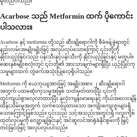
မူတည်ပါသည်။
Acarbose သည် Metformin ထက် ပိုကောင်း
ပါသလား။
Acarbose နှင့် metformin တို့သည် ဆီးချိုရောဂါကို စီမံခန့်ခွဲရာတွင်
နည်းလမ်းအမျိုးမျိုးဖြင့် အလုပ်လုပ်သောကြောင့် ၎င်းတို့ကို
နှိုင်းယှဉ်ခြင်းသည် ပန်းသီးနှင့်ပန်းသီးကို နှိုင်းယှဉ်ခြင်းနှင့် မတူပါ။
ဆေးနှစ်မျိုးစလုံးတွင် ၎င်းတို့၏ အားသာချက်များရှိပြီး ယှဉ်ပြိုင်ကု
သမှုများထက် တွဲဖက်အသုံးပြုလေ့ရှိပါသည်။
Metformin ကို ယေဘုယျအားဖြင့် အမျိုးအစား ၂ ဆီးချိုရောဂါ
အတွက် ပထမဆုံးကုသမှုအဖြစ် သတ်မှတ်ထားပြီး ၎င်းကို
တွင်ကျယ်စွာလေ့လာထားပြီး နှလုံးကျန်းမာရေးနှင့် ကိုယ်အလေးချိန်
ထိန်းသိမ်းမှုအတွက် သက်သေပြထားသော အကျိုးကျေးဇူးများရှိ
သောကြောင့်ဖြစ်သည်။ ၎င်းသည် သင့်အသည်းအတွင်းရှိ ဂလူးကို့စ်
ထုတ်လုပ်မှုကို လျှော့ချခြင်းနှင့် အင်ဆူလင်အာရုံခံနိုင်စွမ်းကို မြှင့်
တင်ခြင်းဖြင့် အလုပ်လုပ်ပါသည်။