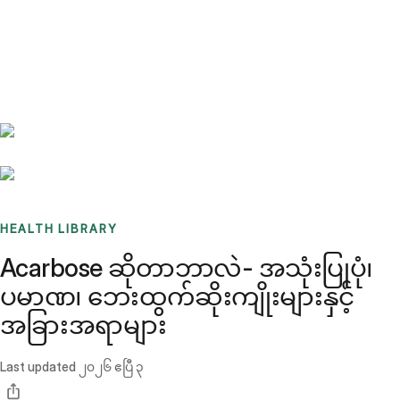
Benchmarks
Stories
FAQ
Sign up / Log in
HEALTH LIBRARY
Acarbose ဆိုတာဘာလဲ- အသုံးပြုပုံ၊
ပမာဏ၊ ဘေးထွက်ဆိုးကျိုးများနှင့်
အခြားအရာများ
Last updated
၂၀၂၆ ဧပြီ ၃