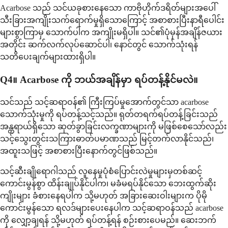
Acarbose သည် သင်ယခုစားနေသော ကာဗိုဟိုက်ဒရိတ်များအပေါ်
သီးခြားအကျိုးသက်ရောက်မှုရှိသောကြောင့် အစာစားပြီးနာရီပေါင်း
များစွာကြာမှ သောက်ပါက အကျိုးမရှိပါ။ သင်၏ပုံမှန်အချိန်ဇယား
အတိုင်း ဆက်လက်လုပ်ဆောင်ပါ၊ နောင်တွင် သောက်သုံးရန်
သတိပေးချက်များထားရှိပါ။
Q4။ Acarbose ကို ဘယ်အချိန်မှာ ရပ်တန့်နိုင်မလဲ။
သင်သည် သင့်ဆရာဝန်၏ ကြီးကြပ်မှုအောက်တွင်သာ acarbose
သောက်သုံးမှုကို ရပ်တန့်သင့်သည်။ ရုတ်တရက်ရပ်တန့်ခြင်းသည်
အန္တရာယ်ရှိသော ဆုတ်ခွာခြင်းလက္ခဏာများကို မဖြစ်စေသော်လည်း
သင့်သွေးတွင်းသကြားဓာတ်ပမာဏသည် မြင့်တက်လာနိုင်သည်၊
အထူးသဖြင့် အစာစားပြီးနောက်တွင်ဖြစ်သည်။
သင့်ဆီးချိုရောဂါသည် လူနေမှုပုံစံပြောင်းလဲမှုများမှတစ်ဆင့်
ကောင်းမွန်စွာ ထိန်းချုပ်နိုင်ပါက၊ မခံမရပ်နိုင်သော ဘေးထွက်ဆိုး
ကျိုးများ ခံစားနေရပါက သို့မဟုတ် အခြားဆေးဝါးများက ပိုမို
ကောင်းမွန်သော ရလဒ်များပေးနေပါက သင့်ဆရာဝန်သည် acarbose
ကို လျှော့ချရန် သို့မဟုတ် ရပ်တန့်ရန် စဉ်းစားပေမည်။ ဆေးဘက်