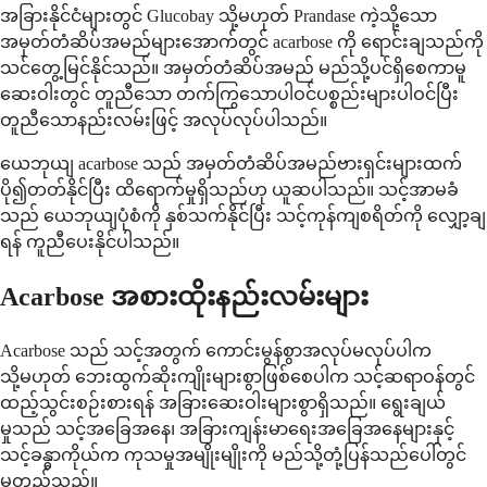
အခြားနိုင်ငံများတွင် Glucobay သို့မဟုတ် Prandase ကဲ့သို့သော
အမှတ်တံဆိပ်အမည်များအောက်တွင် acarbose ကို ရောင်းချသည်ကို
သင်တွေ့မြင်နိုင်သည်။ အမှတ်တံဆိပ်အမည် မည်သို့ပင်ရှိစေကာမူ
ဆေးဝါးတွင် တူညီသော တက်ကြွသောပါဝင်ပစ္စည်းများပါဝင်ပြီး
တူညီသောနည်းလမ်းဖြင့် အလုပ်လုပ်ပါသည်။
ယေဘုယျ acarbose သည် အမှတ်တံဆိပ်အမည်ဗားရှင်းများထက်
ပို၍တတ်နိုင်ပြီး ထိရောက်မှုရှိသည်ဟု ယူဆပါသည်။ သင့်အာမခံ
သည် ယေဘုယျပုံစံကို နှစ်သက်နိုင်ပြီး သင့်ကုန်ကျစရိတ်ကို လျှော့ချ
ရန် ကူညီပေးနိုင်ပါသည်။
Acarbose အစားထိုးနည်းလမ်းများ
Acarbose သည် သင့်အတွက် ကောင်းမွန်စွာအလုပ်မလုပ်ပါက
သို့မဟုတ် ဘေးထွက်ဆိုးကျိုးများစွာဖြစ်စေပါက သင့်ဆရာဝန်တွင်
ထည့်သွင်းစဉ်းစားရန် အခြားဆေးဝါးများစွာရှိသည်။ ရွေးချယ်
မှုသည် သင့်အခြေအနေ၊ အခြားကျန်းမာရေးအခြေအနေများနှင့်
သင့်ခန္ဓာကိုယ်က ကုသမှုအမျိုးမျိုးကို မည်သို့တုံ့ပြန်သည်ပေါ်တွင်
မူတည်သည်။