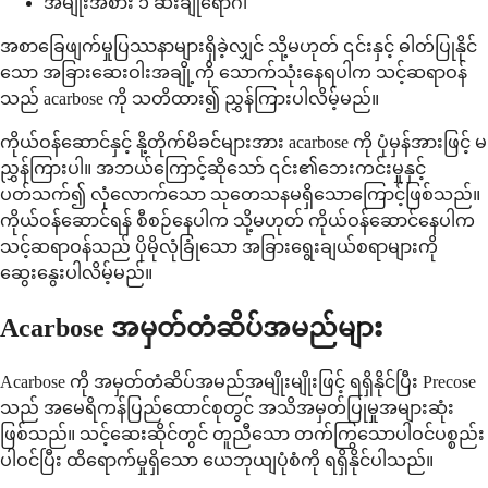
အမျိုးအစား ၁ ဆီးချိုရောဂါ
အစာခြေဖျက်မှုပြဿနာများရှိခဲ့လျှင် သို့မဟုတ် ၎င်းနှင့် ဓါတ်ပြုနိုင်
သော အခြားဆေးဝါးအချို့ကို သောက်သုံးနေရပါက သင့်ဆရာဝန်
သည် acarbose ကို သတိထား၍ ညွှန်ကြားပါလိမ့်မည်။
ကိုယ်ဝန်ဆောင်နှင့် နို့တိုက်မိခင်များအား acarbose ကို ပုံမှန်အားဖြင့် မ
ညွှန်ကြားပါ။ အဘယ်ကြောင့်ဆိုသော် ၎င်း၏ဘေးကင်းမှုနှင့်
ပတ်သက်၍ လုံလောက်သော သုတေသနမရှိသောကြောင့်ဖြစ်သည်။
ကိုယ်ဝန်ဆောင်ရန် စီစဉ်နေပါက သို့မဟုတ် ကိုယ်ဝန်ဆောင်နေပါက
သင့်ဆရာဝန်သည် ပိုမိုလုံခြုံသော အခြားရွေးချယ်စရာများကို
ဆွေးနွေးပါလိမ့်မည်။
Acarbose အမှတ်တံဆိပ်အမည်များ
Acarbose ကို အမှတ်တံဆိပ်အမည်အမျိုးမျိုးဖြင့် ရရှိနိုင်ပြီး Precose
သည် အမေရိကန်ပြည်ထောင်စုတွင် အသိအမှတ်ပြုမှုအများဆုံး
ဖြစ်သည်။ သင့်ဆေးဆိုင်တွင် တူညီသော တက်ကြွသောပါဝင်ပစ္စည်း
ပါဝင်ပြီး ထိရောက်မှုရှိသော ယေဘုယျပုံစံကို ရရှိနိုင်ပါသည်။