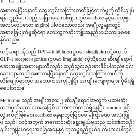
အစာစားပြီးနောက် သွေးတွင်းသကြားဓာတ်မြင့်တက်မှုကို ထိန်းချုပ်
ရန် ကူညီပေးသည့် အခြားဆေးဝါးများတွင် acarbose နှင့်ဆင်တူစွာ
အလုပ်လုပ်သော miglitol ပါဝင်သော်လည်း အချို့လူများတွင်
အစာခြေဖျက်မှုဆိုင်ရာ ဘေးထွက်ဆိုးကျိုးအနည်းငယ်သာဖြစ်စေ
နိုင်သည်။
သင့်ဆရာဝန်သည် DPP-4 inhibitors (ဥပမာ sitagliptin) သို့မဟုတ်
GLP-1 receptor agonists (ဥပမာ liraglutide) ကဲ့သို့သော ဆီးချိုရောဂါ
ဆေးအမျိုးအစားများကိုလည်း ထည့်သွင်းစဉ်းစားနိုင်ပါသည်။ ၎င်း
ဆေးများသည် အစာစားပြီးနောက် သွေးတွင်းသကြားဓာတ်ကို
ထိန်းချုပ်ရာတွင် အထောက်အကူပြုပြီး အကျိုးကျေးဇူးများ ပိုမိုရရှိ
စေပါသည်။
Metformin သည် အမျိုးအစား ၂ ဆီးချိုရောဂါအတွက် ပထမဆုံး
သတ်မှတ်သော ဆေးအဖြစ် ဆက်လက်တည်ရှိနေပြီး acarbose နှင့်
တွဲဖက်၍ဖြစ်စေ၊ acarbose နေရာတွင်ဖြစ်စေ မကြာခဏ အသုံးပြု
ပါသည်။ သင့်အတွက် အကောင်းဆုံးရွေးချယ်မှုသည် သင်၏တစ်ဦး
ချင်းကျန်းမာရေးအခြေအနေနှင့် ကုသမှုရည်ရွယ်ချက်များပေါ်တွင်