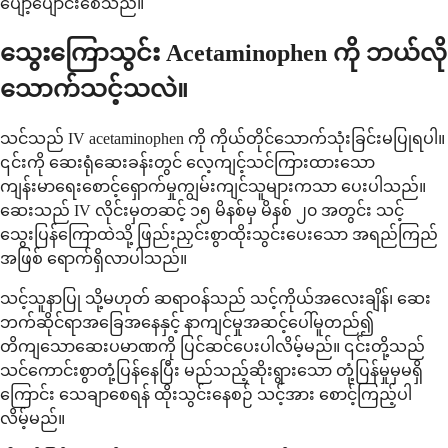
ပျော့ပျောင်းစေသည်။
သွေးကြောသွင်း Acetaminophen ကို ဘယ်လို
သောက်သင့်သလဲ။
သင်သည် IV acetaminophen ကို ကိုယ်တိုင်သောက်သုံးခြင်းမပြုရပါ။
၎င်းကို ဆေးရုံဆေးခန်းတွင် လေ့ကျင့်သင်ကြားထားသော
ကျန်းမာရေးစောင့်ရှောက်မှုကျွမ်းကျင်သူများကသာ ပေးပါသည်။
ဆေးသည် IV လိုင်းမှတဆင့် ၁၅ မိနစ်မှ မိနစ် ၂၀ အတွင်း သင့်
သွေးပြန်ကြောထဲသို့ ဖြည်းညှင်းစွာထိုးသွင်းပေးသော အရည်ကြည်
အဖြစ် ရောက်ရှိလာပါသည်။
သင့်သူနာပြု သို့မဟုတ် ဆရာဝန်သည် သင့်ကိုယ်အလေးချိန်၊ ဆေး
ဘက်ဆိုင်ရာအခြေအနေနှင့် နာကျင်မှုအဆင့်ပေါ်မူတည်၍
တိကျသောဆေးပမာဏကို ပြင်ဆင်ပေးပါလိမ့်မည်။ ၎င်းတို့သည်
သင်ကောင်းစွာတုံ့ပြန်နေပြီး မည်သည့်ဆိုးရွားသော တုံ့ပြန်မှုမှမရှိ
ကြောင်း သေချာစေရန် ထိုးသွင်းနေစဉ် သင့်အား စောင့်ကြည့်ပါ
လိမ့်မည်။