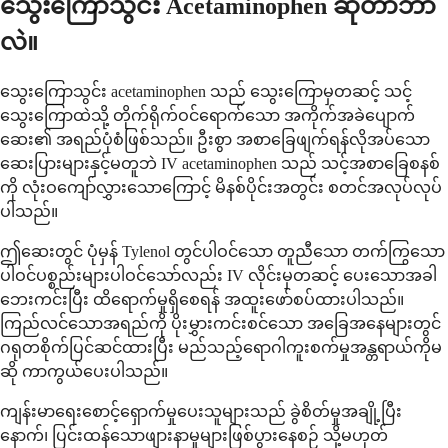
သွေးကြောသွင်း Acetaminophen ဆိုတာဘာ
လဲ။
သွေးကြောသွင်း acetaminophen သည် သွေးကြောမှတဆင့် သင့်
သွေးကြောထဲသို့ တိုက်ရိုက်ဝင်ရောက်သော အကိုက်အခဲပျောက်
ဆေး၏ အရည်ပုံစံဖြစ်သည်။ ဦးစွာ အစာခြေဖျက်ရန်လိုအပ်သော
ဆေးပြားများနှင့်မတူဘဲ IV acetaminophen သည် သင့်အစာခြေစနစ်
ကို လုံးဝကျော်လွှားသောကြောင့် မိနစ်ပိုင်းအတွင်း စတင်အလုပ်လုပ်
ပါသည်။
ဤဆေးတွင် ပုံမှန် Tylenol တွင်ပါဝင်သော တူညီသော တက်ကြွသော
ပါဝင်ပစ္စည်းများပါဝင်သော်လည်း IV လိုင်းမှတဆင့် ပေးသောအခါ
ဘေးကင်းပြီး ထိရောက်မှုရှိစေရန် အထူးဖော်စပ်ထားပါသည်။
ကြည်လင်သောအရည်ကို ပိုးမွှားကင်းစင်သော အခြေအနေများတွင်
ဂရုတစိုက်ပြင်ဆင်ထားပြီး မည်သည့်ရောဂါကူးစက်မှုအန္တရာယ်ကိုမ
ဆို ကာကွယ်ပေးပါသည်။
ကျန်းမာရေးစောင့်ရှောက်မှုပေးသူများသည် ခွဲစိတ်မှုအချို့ပြီး
နောက်၊ ပြင်းထန်သောဖျားနာမှုများဖြစ်ပွားနေစဉ် သို့မဟုတ်