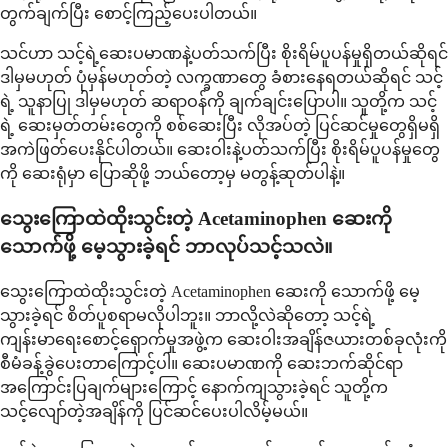
တွက်ချက်ပြီး စောင့်ကြည့်ပေးပါတယ်။
သင်ဟာ သင့်ရဲ့ဆေးပမာဏနဲ့ပတ်သက်ပြီး စိုးရိမ်ပူပန်မှုရှိတယ်ဆိုရင်
ဒါမှမဟုတ် ပုံမှန်မဟုတ်တဲ့ လက္ခဏာတွေ ခံစားနေရတယ်ဆိုရင် သင့်
ရဲ့ သူနာပြု ဒါမှမဟုတ် ဆရာဝန်ကို ချက်ချင်းပြောပါ။ သူတို့က သင့်
ရဲ့ ဆေးမှတ်တမ်းတွေကို စစ်ဆေးပြီး လိုအပ်တဲ့ ပြင်ဆင်မှုတွေရှိမရှိ
အကဲဖြတ်ပေးနိုင်ပါတယ်။ ဆေးဝါးနဲ့ပတ်သက်ပြီး စိုးရိမ်ပူပန်မှုတွေ
ကို ဆေးရုံမှာ ပြောဆိုဖို့ ဘယ်တော့မှ မတွန့်ဆုတ်ပါနဲ့။
သွေးကြောထဲထိုးသွင်းတဲ့ Acetaminophen ဆေးကို
သောက်ဖို့ မေ့သွားခဲ့ရင် ဘာလုပ်သင့်သလဲ။
သွေးကြောထဲထိုးသွင်းတဲ့ Acetaminophen ဆေးကို သောက်ဖို့ မေ့
သွားခဲ့ရင် စိတ်ပူစရာမလိုပါဘူး။ ဘာလို့လဲဆိုတော့ သင့်ရဲ့
ကျန်းမာရေးစောင့်ရှောက်မှုအဖွဲ့က ဆေးဝါးအချိန်ဇယားတစ်ခုလုံးကို
စီမံခန့်ခွဲပေးတာကြောင့်ပါ။ ဆေးပမာဏကို ဆေးဘက်ဆိုင်ရာ
အကြောင်းပြချက်များကြောင့် နောက်ကျသွားခဲ့ရင် သူတို့က
သင့်လျော်တဲ့အချိန်ကို ပြင်ဆင်ပေးပါလိမ့်မယ်။