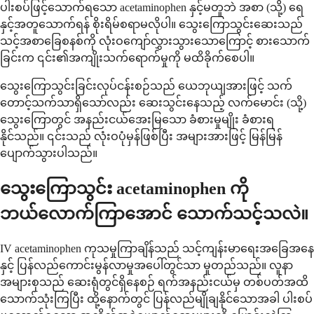
ပါးစပ်ဖြင့်သောက်ရသော acetaminophen နှင့်မတူဘဲ အစာ (သို့) ရေ
နှင့်အတူသောက်ရန် စိုးရိမ်စရာမလိုပါ။ သွေးကြောသွင်းဆေးသည်
သင့်အစာခြေစနစ်ကို လုံးဝကျော်လွှားသွားသောကြောင့် စားသောက်
ခြင်းက ၎င်း၏အကျိုးသက်ရောက်မှုကို မထိခိုက်စေပါ။
သွေးကြောသွင်းခြင်းလုပ်ငန်းစဉ်သည် ယေဘုယျအားဖြင့် သက်
တောင့်သက်သာရှိသော်လည်း ဆေးသွင်းနေသည့် လက်မောင်း (သို့)
သွေးကြောတွင် အနည်းငယ်အေးမြသော ခံစားမှုမျိုး ခံစားရ
နိုင်သည်။ ၎င်းသည် လုံးဝပုံမှန်ဖြစ်ပြီး အများအားဖြင့် မြန်မြန်
ပျောက်သွားပါသည်။
သွေးကြောသွင်း acetaminophen ကို
ဘယ်လောက်ကြာအောင် သောက်သင့်သလဲ။
IV acetaminophen ကုသမှုကြာချိန်သည် သင့်ကျန်းမာရေးအခြေအနေ
နှင့် ပြန်လည်ကောင်းမွန်လာမှုအပေါ်တွင်သာ မူတည်သည်။ လူနာ
အများစုသည် ဆေးရုံတွင်ရှိနေစဉ် ရက်အနည်းငယ်မှ တစ်ပတ်အထိ
သောက်သုံးကြပြီး ထို့နောက်တွင် ပြန်လည်မျိုချနိုင်သောအခါ ပါးစပ်