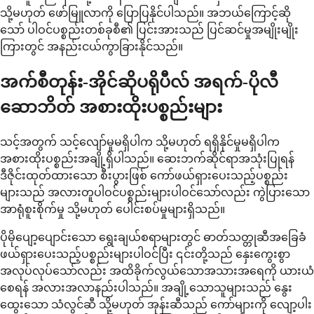
သို့မဟုတ် ဖော်မြူလာကို ပြောပြနိုင်ပါသည်။ အဘယ်ကြောင့်ဆို
သော် ပါဝင်ပစ္စည်းတစ်ခုစီ၏ ပြင်းအားသည် ပြင်ဆင်မှုအမျိုးမျိုး
ကြားတွင် အနည်းငယ်ကွာခြားနိုင်သည်။
အက်စီတုန်း-အိုင်ဆိုပရိုပီလ် အရက်-ပိုလီ
ဆောဘိတ် အစားထိုးပစ္စည်းများ
သင့်အတွက် သင့်လျော်မှုမရှိပါက သို့မဟုတ် ရရှိနိုင်မှုမရှိပါက
အစားထိုးပစ္စည်းအချို့ရှိပါသည်။ ဆေးဘက်ဆိုင်ရာအသုံးပြုရန်
ဒီဇိုင်းထုတ်ထားသော စီးပွားဖြစ် ကော်ဖယ်ရှားပေးသည့်ပစ္စည်း
များသည် အလားတူပါဝင်ပစ္စည်းများပါဝင်သော်လည်း ကွဲပြားသော
အာရုံစူးစိုက်မှု သို့မဟုတ် ပေါင်းစပ်မှုများရှိသည်။
ပိုမိုပျော့ပျောင်းသော ရွေးချယ်စရာများတွင် ဓာတ်သတ္တုဆီအခြေခံ
ဖယ်ရှားပေးသည့်ပစ္စည်းများပါဝင်ပြီး ၎င်းတို့သည် နှေးကွေးစွာ
အလုပ်လုပ်သော်လည်း အထိခိုက်လွယ်သောအသားအရေကို ယားယံ
စေရန် အလားအလာနည်းပါသည်။ အချို့သောသူများသည် နွေး
ထွေးသော သံလွင်ဆီ သို့မဟုတ် အုန်းဆီသည် ကော်များကို လျော့ပါး