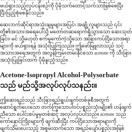
ဖယ်ရှားသည့်လုပ်ငန်းစဉ်ကို ပိုမိုသက်တောင့်သက်သာဖြစ်စေပြီး
ပြီးပြည့်စုံစေနိုင်သည်။
ဆေးဘက်ဆိုင်ရာအသုံးချမှုများအပြင်၊ အချို့လူများသည် ၎င်း
တို့၏အသားအရေပေါ်သို့ မတော်တဆရောက်ရှိသွားသော ဆေးသုတ်
ခြင်း၊ မင် သို့မဟုတ် စက်မှုကော်ကဲ့သို့သော အခြားကပ်ငြိသောအရာ
များကို ဖယ်ရှားရန် အသုံးပြုကြသည်။ ဤဖော်မြူလာသည် သင့်
အသားအရေအတွက် အလွန်ကြမ်းတမ်းနိုင်သော acetone ကို သီးခြား
အသုံးပြုခြင်းထက် ပိုမိုနူးညံ့သည်။
Acetone-Isopropyl Alcohol-Polysorbate
သည် မည်သို့အလုပ်လုပ်သနည်း။
ဤဆေးရည်သည် သီးခြားရည်ရွယ်ချက်တစ်ခုစီအတွက်
ဆောင်ရွက်ပေးသော တက်ကြွသောပါဝင်ပစ္စည်းသုံးမျိုး၏ ဟန်ချက်
ညီသော ပေါင်းစပ်မှုမှတစ်ဆင့် အလုပ်လုပ်ပါသည်။ acetone သည်
ကော်နှောင်ကြိုးများကို ဖျက်ဆီးပြီး ကပ်ငြိသောအရာများကို
ဖျက်သိမ်းပေးသည့် အစွမ်းထက်သော အရည်ပျော်ပစ္စည်းအဖြစ်