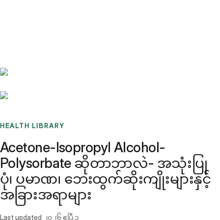
Benchmarks
Stories
FAQ
Sign up / Log in
HEALTH LIBRARY
Acetone-Isopropyl Alcohol-
Polysorbate ဆိုတာဘာလဲ- အသုံးပြု
ပုံ၊ ပမာဏ၊ ဘေးထွက်ဆိုးကျိုးများနှင့်
အခြားအရာများ
Last updated
၂၀၂၆ ဧပြီ ၃