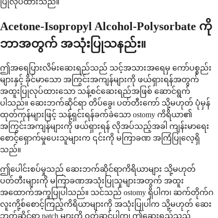
ပြုလုပ်ထားသည်။
Acetone-Isopropyl Alcohol-Polysorbate ကို
ဘာအတွက် အသုံးပြုသနည်း။
ဤအရေပြားလိမ်းဆေးရည်သည် သင့်အသားအရေမှ ကော်ပစ္စည်း
များနှင့် ခိုင်မာသော အကြွင်းအကျန်များကို ဖယ်ရှားရန်အတွက်
အထူးပြုလုပ်ထားသော သန့်စင်ဆေးရည်အဖြစ် ဆောင်ရွက်
ပါသည်။ ဆေးဘက်ဆိုင်ရာ တိပ်ခွေ၊ ပတ်တီးကော် သို့မဟုတ် ပုံမှန်
ထုတ်ကုန်များဖြင့် သန့်ရှင်းရန်ခက်ခဲသော ostomy ကိရိယာ၏
အကြွင်းအကျန်များကို ဖယ်ရှားရန် လိုအပ်သည့်အခါ ကျန်းမာရေး
စောင့်ရှောက်မှုပေးသူများက ၎င်းကို မကြာခဏ အကြံပြုလေ့ရှိ
သည်။
ဤပေါင်းစပ်မှုသည် ဆေးဘက်ဆိုင်ရာကိရိယာများ သို့မဟုတ်
ပတ်တီးများကို မကြာခဏအသုံးပြုသူများအတွက် အထူး
အထောက်အကူပြုပါသည်။ သင်သည် ostomy ရှိပါက၊ ဆက်တိုက်ဂ
လူးကို့စ်စောင့်ကြည့်ကိရိယာများကို အသုံးပြုပါက သို့မဟုတ် ဆေး
ဘက်ဆိုင်ရာ patch များကို ဝတ်ဆင်ပါက၊ ဤဆေးရည်သည်