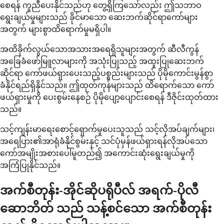
စေရန် ကူညီပေးနိုင်သည်ဟု တွေ့ရှိကြသော်လည်း ဤသဘာဝ
ရွေးချယ်မှုများသည် ခိုင်မာသော ဆေးဘက်ဆိုင်ရာကော်များ
အတွက် များစွာထိရောက်မှုမရှိပါ။
အထိခိုက်လွယ်သောအသားအရေရှိသူများအတွက် ဆီလီကွန်
အခြေခံဖော်မြူလာများကို အသုံးပြုသည့် အထူးပြုဆေးဘက်
ဆိုင်ရာ ကော်ဖယ်ရှားပေးသည့်ပစ္စည်းများသည် ပိုမိုကောင်းမွန်စွာ
ခံနိုင်ရည်ရှိနိုင်သည်။ ဤထုတ်ကုန်များသည် ထိရောက်သော ကော်
ဖယ်ရှားမှုကို ပေးစွမ်းနေစဉ် ပိုမိုပျော့ပျောင်းစေရန် ဒီဇိုင်းထုတ်ထား
သည်။
သင့်ကျန်းမာရေးစောင့်ရှောက်မှုပေးသူသည် သင့်လိုအပ်ချက်များ၊
အရေပြား၏အာရုံခံနိုင်စွမ်းနှင့် သင်ပုံမှန်ဖယ်ရှားရန်လိုအပ်သော
ကော်အမျိုးအစားပေါ်မူတည်၍ အကောင်းဆုံးရွေးချယ်မှုကို
အကြံပြုနိုင်သည်။
အက်စီတုန်း-အိုင်ဆိုပရိုပီလ် အရက်-ပိုလီ
ဆောဘိတ် သည် သန့်စင်သော အက်စီတုန်း