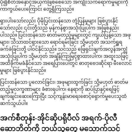
ပို၍စိတ်အနှောင့်အယှက်ဖြစ်စေသော အကျိုးသက်ရောက်မှုများကို
ကာကွယ်ပေးကြောင်း တွေ့ရှိကြသည်။
ရှားပါးသော်လည်း ပိုမိုပြင်းထန်သော တုံ့ပြန်မှုများ ဖြစ်ပွားနိုင်
သော်လည်း ၎င်းတို့သည် မှန်ကန်စွာအသုံးပြုပါက အဖြစ်နည်း
ပါသည်။ ပြင်းထန်သော ဓာတ်မတည့်မှုများတွင် ကျယ်ပြန့်သော အဖု
များ၊ သိသာထင်ရှားသော ရောင်ရမ်းခြင်း သို့မဟုတ် အသက်ရှူရ
ခက်ခဲခြင်းတို့ ပါဝင်နိုင်သည်။ သင်သည် ဖြေရှင်းချက်အလွန်အကျွံ
အသုံးပြုပါက သို့မဟုတ် အချိန်ကြာမြင့်စွာထားပါက၊ အထူးသဖြင့်
အထိခိုက်မခံနိုင်သော အရေပြားပေါ်တွင် ဓာတုဗေဒဆိုင်ရာ မီးလောင်
မှုများ ဖြစ်ပွားနိုင်သည်။
ပြင်းထန်သော ပူလောင်ခြင်း၊ အဖုများထွက်ခြင်း သို့မဟုတ် ဓာတ်မ
တည့်မှုလက္ခဏာများ ခံစားရပါက၊ နေရာကို ဆပ်ပြာနှင့်ရေဖြင့်
ချက်ချင်းဆေးကြောပြီး သင့်ကျန်းမာရေးစောင့်ရှောက်မှုပေးသူထံ
ဆက်သွယ်ပါ။
အက်စီတုန်း-အိုင်ဆိုပရိုပီလ် အရက်-ပိုလီ
ဆောဘိတ်ကို ဘယ်သူတွေ မသောက်သင့်