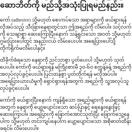
ဆောဘိတ်ကို မည်သို့အသုံးပြုရမည်နည်း။
ကော် (adhesive) သို့မဟုတ် စေးကပ်သော အရာများကို ဖယ်ရှားရန်
လိုအပ်သည့် သီးခြားနေရာတွင်သာ ဤအရည်ကို လိမ်းပါ။ သင့်လက်
ကို သေချာစွာ ဆေးကြောပြီးနောက် သန့်ရှင်းသော အဝတ် သို့မဟုတ်
ဂွမ်းပြားပေါ်တွင် အနည်းငယ် လိမ်းပေးပါ။ အရေပြားပေါ်သို့
တိုက်ရိုက်မလိမ်းပါနှင့်။
ထိခိုက်ခံရသော နေရာကို ညင်သာစွာ ပွတ်ပေးပါ သို့မဟုတ် သုတ်
ပေးပါ။ ကော်ကို ဖယ်ရှားရန် မကြိုးစားမီ ၃၀-၆၀ စက္ကန့်ခန့် အရည်ကို
အလုပ်လုပ်ခွင့်ပေးပါ။ ပြင်းထန်စွာ ပွတ်တိုက်ရန် မလိုအပ်ပါ။
အရေပြားယားယံမှုကို ရှောင်ရှားရန်အတွက် အရည်ကို သူ့အလုပ်သူ
လုပ်ခွင့်ပေးပါ။
ကော်ကို ဖယ်ရှားပြီးနောက် ကျန်ရှိသော အရည်များကို ဖယ်ရှားရန်
အတွက် နေရာကို ပျော့ပျောင်းသော ဆပ်ပြာနှင့် ရေနွေးနွေးဖြင့်
ဆေးကြောပါ။ အရေပြားကို ခြောက်အောင်သုတ်ပြီး ခြောက်သွေ့နေ
ပါက သို့မဟုတ် တင်းကျပ်နေပါက ပျော့ပျောင်းသော အစိုဓာတ်ထိန်း
ခရင်မ် လိမ်းပေးပါ။