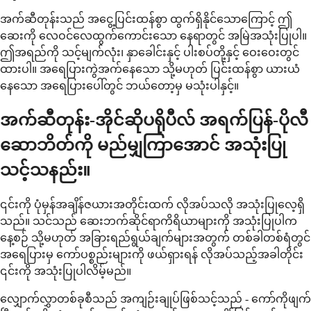
အက်ဆီတုန်းသည် အငွေ့ပြင်းထန်စွာ ထွက်ရှိနိုင်သောကြောင့် ဤ
ဆေးကို လေဝင်လေထွက်ကောင်းသော နေရာတွင် အမြဲအသုံးပြုပါ။
ဤအရည်ကို သင့်မျက်လုံး၊ နှာခေါင်းနှင့် ပါးစပ်တို့နှင့် ဝေးဝေးတွင်
ထားပါ။ အရေပြားကွဲအက်နေသော သို့မဟုတ် ပြင်းထန်စွာ ယားယံ
နေသော အရေပြားပေါ်တွင် ဘယ်တော့မှ မသုံးပါနှင့်။
အက်ဆီတုန်း-အိုင်ဆိုပရိုပီလ် အရက်ပြန်-ပိုလီ
ဆောဘိတ်ကို မည်မျှကြာအောင် အသုံးပြု
သင့်သနည်း။
၎င်းကို ပုံမှန်အချိန်ဇယားအတိုင်းထက် လိုအပ်သလို အသုံးပြုလေ့ရှိ
သည်။ သင်သည် ဆေးဘက်ဆိုင်ရာကိရိယာများကို အသုံးပြုပါက
နေ့စဉ် သို့မဟုတ် အခြားရည်ရွယ်ချက်များအတွက် တစ်ခါတစ်ရံတွင်
အရေပြားမှ ကော်ပစ္စည်းများကို ဖယ်ရှားရန် လိုအပ်သည့်အခါတိုင်း
၎င်းကို အသုံးပြုပါလိမ့်မည်။
လျှောက်လွှာတစ်ခုစီသည် အကျဉ်းချုပ်ဖြစ်သင့်သည် - ကော်ကိုဖျက်