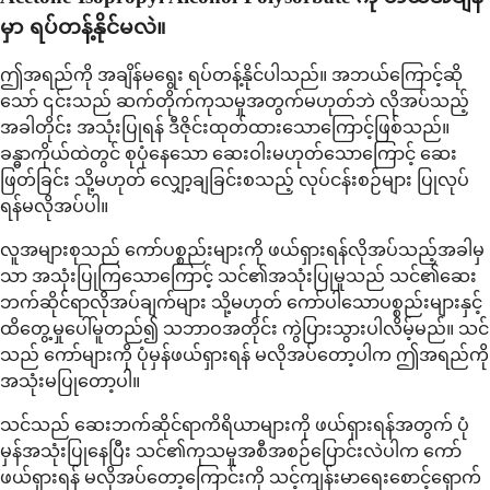
မှာ ရပ်တန့်နိုင်မလဲ။
ဤအရည်ကို အချိန်မရွေး ရပ်တန့်နိုင်ပါသည်။ အဘယ်ကြောင့်ဆို
သော် ၎င်းသည် ဆက်တိုက်ကုသမှုအတွက်မဟုတ်ဘဲ လိုအပ်သည့်
အခါတိုင်း အသုံးပြုရန် ဒီဇိုင်းထုတ်ထားသောကြောင့်ဖြစ်သည်။
ခန္ဓာကိုယ်ထဲတွင် စုပုံနေသော ဆေးဝါးမဟုတ်သောကြောင့် ဆေး
ဖြတ်ခြင်း သို့မဟုတ် လျှော့ချခြင်းစသည့် လုပ်ငန်းစဉ်များ ပြုလုပ်
ရန်မလိုအပ်ပါ။
လူအများစုသည် ကော်ပစ္စည်းများကို ဖယ်ရှားရန်လိုအပ်သည့်အခါမှ
သာ အသုံးပြုကြသောကြောင့် သင်၏အသုံးပြုမှုသည် သင်၏ဆေး
ဘက်ဆိုင်ရာလိုအပ်ချက်များ သို့မဟုတ် ကော်ပါသောပစ္စည်းများနှင့်
ထိတွေ့မှုပေါ်မူတည်၍ သဘာဝအတိုင်း ကွဲပြားသွားပါလိမ့်မည်။ သင်
သည် ကော်များကို ပုံမှန်ဖယ်ရှားရန် မလိုအပ်တော့ပါက ဤအရည်ကို
အသုံးမပြုတော့ပါ။
သင်သည် ဆေးဘက်ဆိုင်ရာကိရိယာများကို ဖယ်ရှားရန်အတွက် ပုံ
မှန်အသုံးပြုနေပြီး သင်၏ကုသမှုအစီအစဉ်ပြောင်းလဲပါက ကော်
ဖယ်ရှားရန် မလိုအပ်တော့ကြောင်းကို သင့်ကျန်းမာရေးစောင့်ရှောက်