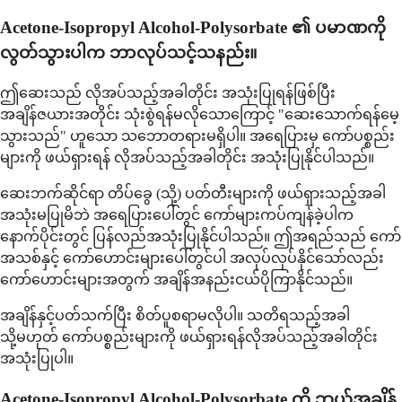
Acetone-Isopropyl Alcohol-Polysorbate ၏ ပမာဏကို
လွတ်သွားပါက ဘာလုပ်သင့်သနည်း။
ဤဆေးသည် လိုအပ်သည့်အခါတိုင်း အသုံးပြုရန်ဖြစ်ပြီး
အချိန်ဇယားအတိုင်း သုံးစွဲရန်မလိုသောကြောင့် "ဆေးသောက်ရန်မေ့
သွားသည်" ဟူသော သဘောတရားမရှိပါ။ အရေပြားမှ ကော်ပစ္စည်း
များကို ဖယ်ရှားရန် လိုအပ်သည့်အခါတိုင်း အသုံးပြုနိုင်ပါသည်။
ဆေးဘက်ဆိုင်ရာ တိပ်ခွေ (သို့) ပတ်တီးများကို ဖယ်ရှားသည့်အခါ
အသုံးမပြုမိဘဲ အရေပြားပေါ်တွင် ကော်များကပ်ကျန်ခဲ့ပါက
နောက်ပိုင်းတွင် ပြန်လည်အသုံးပြုနိုင်ပါသည်။ ဤအရည်သည် ကော်
အသစ်နှင့် ကော်ဟောင်းများပေါ်တွင်ပါ အလုပ်လုပ်နိုင်သော်လည်း
ကော်ဟောင်းများအတွက် အချိန်အနည်းငယ်ပိုကြာနိုင်သည်။
အချိန်နှင့်ပတ်သက်ပြီး စိတ်ပူစရာမလိုပါ။ သတိရသည့်အခါ
သို့မဟုတ် ကော်ပစ္စည်းများကို ဖယ်ရှားရန်လိုအပ်သည့်အခါတိုင်း
အသုံးပြုပါ။
Acetone-Isopropyl Alcohol-Polysorbate ကို ဘယ်အချိန်