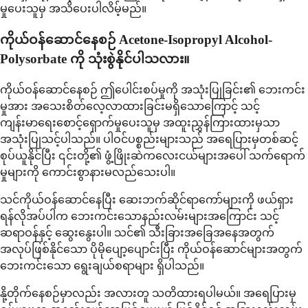
မှုပေးသူမှ အသိပေးပါလိမ့်မည်။
ကိုယ်ဝန်ဆောင်နေစဉ် Acetone-Isopropyl Alcohol-
Polysorbate ကို သုံးစွဲနိုင်ပါသလား။
ကိုယ်ဝန်ဆောင်နေစဉ် ဤပေါင်းစပ်မှုကို အသုံးပြုခြင်း၏ ဘေးကင်း
မှုအား အသေးစိတ်လေ့လာထားခြင်းမရှိသောကြောင့် သင့်
ကျန်းမာရေးစောင့်ရှောက်မှုပေးသူမှ အထူးညွှန်ကြားထားမှသာ
အသုံးပြုသင့်ပါသည်။ ပါဝင်ပစ္စည်းများသည် အရေပြားမှတစ်ဆင့်
စုပ်ယူနိုင်ပြီး ၎င်းတို့၏ ဖွံ့ဖြိုးဆဲကလေးငယ်များအပေါ် သက်ရောက်
မှုများကို ကောင်းစွာနားမလည်သေးပါ။
သင်ကိုယ်ဝန်ဆောင်နေပြီး ဆေးဘက်ဆိုင်ရာကော်များကို ဖယ်ရှား
ရန်လိုအပ်ပါက ဘေးကင်းသောနည်းလမ်းများအကြောင်း သင့်
ဆရာဝန်နှင့် ဆွေးနွေးပါ။ သင်၏ သီးခြားအခြေအနေအတွက်
အလုပ်ဖြစ်နိုင်သော ပိုမိုပျော့ပျောင်းပြီး ကိုယ်ဝန်ဆောင်များအတွက်
ဘေးကင်းသော ရွေးချယ်စရာများ ရှိပါသည်။
နို့တိုက်နေစဉ်မှာလည်း အလားတူ သတိထားရပါမယ်။ အရေပြားမှ