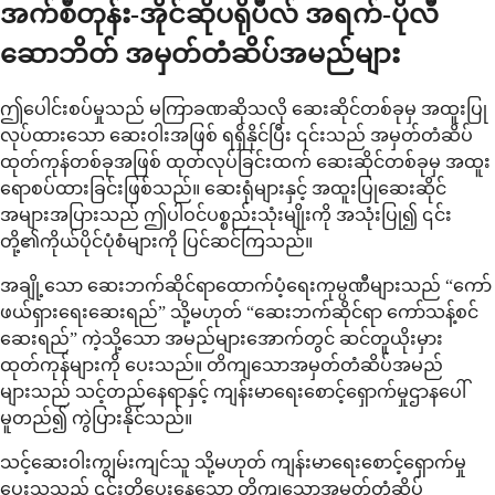
အက်စီတုန်း-အိုင်ဆိုပရိုပီလ် အရက်-ပိုလီ
ဆောဘိတ် အမှတ်တံဆိပ်အမည်များ
ဤပေါင်းစပ်မှုသည် မကြာခဏဆိုသလို ဆေးဆိုင်တစ်ခုမှ အထူးပြု
လုပ်ထားသော ဆေးဝါးအဖြစ် ရရှိနိုင်ပြီး ၎င်းသည် အမှတ်တံဆိပ်
ထုတ်ကုန်တစ်ခုအဖြစ် ထုတ်လုပ်ခြင်းထက် ဆေးဆိုင်တစ်ခုမှ အထူး
ရောစပ်ထားခြင်းဖြစ်သည်။ ဆေးရုံများနှင့် အထူးပြုဆေးဆိုင်
အများအပြားသည် ဤပါဝင်ပစ္စည်းသုံးမျိုးကို အသုံးပြု၍ ၎င်း
တို့၏ကိုယ်ပိုင်ပုံစံများကို ပြင်ဆင်ကြသည်။
အချို့သော ဆေးဘက်ဆိုင်ရာထောက်ပံ့ရေးကုမ္ပဏီများသည် “ကော်
ဖယ်ရှားရေးဆေးရည်” သို့မဟုတ် “ဆေးဘက်ဆိုင်ရာ ကော်သန့်စင်
ဆေးရည်” ကဲ့သို့သော အမည်များအောက်တွင် ဆင်တူယိုးမှား
ထုတ်ကုန်များကို ပေးသည်။ တိကျသောအမှတ်တံဆိပ်အမည်
များသည် သင့်တည်နေရာနှင့် ကျန်းမာရေးစောင့်ရှောက်မှုဌာနပေါ်
မူတည်၍ ကွဲပြားနိုင်သည်။
သင့်ဆေးဝါးကျွမ်းကျင်သူ သို့မဟုတ် ကျန်းမာရေးစောင့်ရှောက်မှု
ပေးသူသည် ၎င်းတို့ပေးနေသော တိကျသောအမှတ်တံဆိပ်