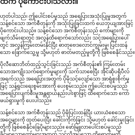
ထက် ပိုကောင်းပါသလား။
ဟုတ်ပါသည်၊ ဤပေါင်းစပ်မှုသည် အရေပြားအသုံးပြုမှုအတွက်
သန့်စင်သော အက်စီတုန်းကို အသုံးပြုခြင်းထက် ယေဘုယျအားဖြင့်
ပိုကောင်းပါသည်။ သန့်စင်သော အက်စီတုန်းသည် ကော်များကို
ဖျက်သိမ်းရာတွင် အလွန်ထိရောက်သော်လည်း သင့်အရေပြားပေါ်
တွင် အလွန်ကြမ်းတမ်းနိုင်ပြီး ဓာတုဗေဒလောင်ကျွမ်းမှု၊ ပြင်းထန်
သော ခြောက်သွေ့မှု သို့မဟုတ် ဓာတ်မတည့်မှုတို့ကို ဖြစ်စေနိုင်သည်။
ပိုလီဆောဘိတ်ထည့်သွင်းခြင်းသည် အက်စီတုန်း၏ ကြမ်းတမ်း
သောအကျိုးသက်ရောက်မှုများကို သက်သာစေပြီး အိုင်ဆိုပရိုပီလ်
အရက်သည် အရေပြားအတွက် ပိုမိုသင့်လျော်သော အာရုံစူးစိုက်မှု
ဖြင့် သန့်ရှင်းရေးစွမ်းအားကို ပေးစွမ်းသည်။ ဤပေါင်းစပ်မှုသည်
အရေပြားပျက်စီးမှုအန္တရာယ်နည်းပါးစွာဖြင့် ထိရောက်သော ကော်
ဖယ်ရှားမှုကို ပေးပါသည်။
သန့်စင်သော အက်စီတုန်းသည် ပိုမိုပြင်းထန်ပြီး ယားယံစေသော
အငွေ့များကို ထုတ်ပေးပြီး ခေါင်းကိုက်ခြင်း သို့မဟုတ် ခေါင်းမူးခြင်း
တို့ကို ဖြစ်စေနိုင်ခြေပိုများသည်။ ဖော်မြူလာပေါင်းစပ်မှုသည်
ခိုင်မာသောကော်များအတွက် သင်လိုအပ်သော ထိရောက်မှုကို