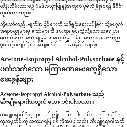
ထိန်းသိမ်းထားစဉ် ပုံမှန်အသုံးပြုရန်အတွက် ပိုမိုလုံခြုံစေရန် ဒီဇိုင်း
ထုတ်ထားသည်။
သို့သော်လည်း မျက်နှာပြင်များကို သန့်ရှင်းရေးလုပ်ခြင်း သို့မဟုတ်
အရာဝတ္ထုများမှ ကော်များကို ဖယ်ရှားခြင်းကဲ့သို့သော အရေပြား
မဟုတ်သော အသုံးချမှုများအတွက်မူ သန့်စင်သော acetone သည်
ပိုမိုသင့်လျော်ပြီး ကုန်ကျစရိတ်သက်သာနိုင်ပါသည်။
Acetone-Isopropyl Alcohol-Polysorbate နှင့်
ပတ်သက်သော မကြာခဏမေးလေ့ရှိသော
မေးခွန်းများ
Acetone-Isopropyl Alcohol-Polysorbate သည်
ဆီးချိုရောဂါအတွက် ဘေးကင်းပါသလား။
ဆီးချိုရောဂါရှိသူများသည် ဤအဖြေအပါအဝင် အရေပြားဆိုင်ရာ
ကုသမှုတိုင်းကို အထူးဂရုပြုရန် လိုအပ်ပါသည်။ ဆီးချိုရောဂါသည်