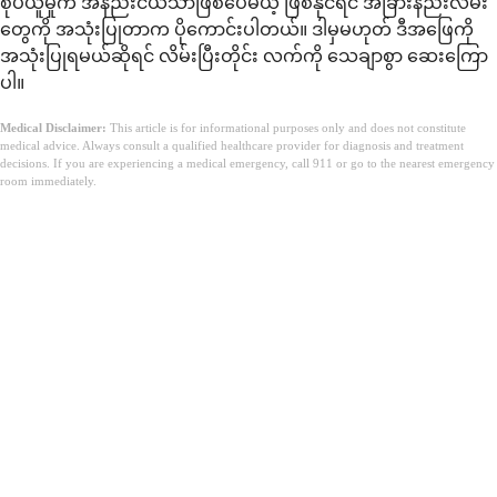
စုပ်ယူမှုက အနည်းငယ်သာဖြစ်ပေမယ့် ဖြစ်နိုင်ရင် အခြားနည်းလမ်း
တွေကို အသုံးပြုတာက ပိုကောင်းပါတယ်။ ဒါမှမဟုတ် ဒီအဖြေကို
အသုံးပြုရမယ်ဆိုရင် လိမ်းပြီးတိုင်း လက်ကို သေချာစွာ ဆေးကြော
ပါ။
Medical Disclaimer:
This article is for informational purposes only and does not constitute
medical advice. Always consult a qualified healthcare provider for diagnosis and treatment
decisions. If you are experiencing a medical emergency, call 911 or go to the nearest emergency
room immediately.