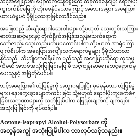
သင့်အရေပြား၏ ပျောက်ကင်းနိုင်စွမ်းကို ထိခိုက်စေနိုင်ပြီး ရောဂါပိုး
ကူးစက်နိုင်ခြေကို တိုးစေနိုင်သောကြောင့် အသေးအမွှား အရေပြား
ယားယံမှုပင် ပိုမိုပြဿနာဖြစ်လာနိုင်သည်။
အဖြေသည် ဆီးချိုရောဂါဆေးဝါးများ သို့မဟုတ် သွေးတွင်းသကြား
ဓာတ်အဆင့်များနှင့် တိုက်ရိုက်အပြန်အလှန်မသက်ရောက်
သော်လည်း သွေးလည်ပတ်မှုမကောင်းပါက သို့မဟုတ် အာရုံကြော
ပျက်စီးပါက အရေပြားအကျိုးသက်ရောက်မှုများ ပိုမိုသိသာလာ
နိုင်သည်။ ဆီးချိုရောဂါရှိပါက မည်သည့် အရေပြားဆိုင်ရာ ကုသမှု
ကိုမဆို အသစ်အသုံးပြုခြင်းမပြုမီ သင့်ကျန်းမာရေးစောင့်ရှောက်မှု
ပေးသူနှင့် အမြဲတိုင်ပင်ပါ။
သင့်အရေပြား၏ တုံ့ပြန်မှုကို အထူးဂရုပြုပြီး မူမမှန်သော တုံ့ပြန်မှု
များ၊ နှေးကွေးစွာပျောက်ကင်းခြင်း သို့မဟုတ် ရောဂါပိုးကူးစက်ခံရ
ခြင်းလက္ခဏာများကို သတိပြုမိပါက ဖြေရှင်းချက်ကို ချက်ချင်း
အသုံးပြုခြင်းကို ရပ်တန့်ပါ။
Acetone-Isopropyl Alcohol-Polysorbate ကို
အလွန်အကျွံ အသုံးပြုမိပါက ဘာလုပ်သင့်သနည်း။