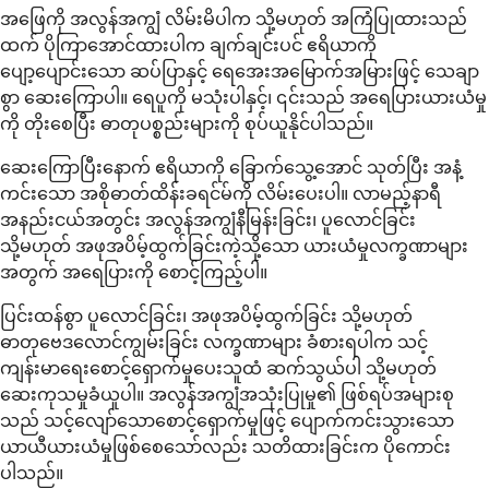
အဖြေကို အလွန်အကျွံ လိမ်းမိပါက သို့မဟုတ် အကြံပြုထားသည်
ထက် ပိုကြာအောင်ထားပါက ချက်ချင်းပင် ဧရိယာကို
ပျော့ပျောင်းသော ဆပ်ပြာနှင့် ရေအေးအမြောက်အမြားဖြင့် သေချာ
စွာ ဆေးကြောပါ။ ရေပူကို မသုံးပါနှင့်၊ ၎င်းသည် အရေပြားယားယံမှု
ကို တိုးစေပြီး ဓာတုပစ္စည်းများကို စုပ်ယူနိုင်ပါသည်။
ဆေးကြောပြီးနောက် ဧရိယာကို ခြောက်သွေ့အောင် သုတ်ပြီး အနံ့
ကင်းသော အစိုဓာတ်ထိန်းခရင်မ်ကို လိမ်းပေးပါ။ လာမည့်နာရီ
အနည်းငယ်အတွင်း အလွန်အကျွံနီမြန်းခြင်း၊ ပူလောင်ခြင်း
သို့မဟုတ် အဖုအပိမ့်ထွက်ခြင်းကဲ့သို့သော ယားယံမှုလက္ခဏာများ
အတွက် အရေပြားကို စောင့်ကြည့်ပါ။
ပြင်းထန်စွာ ပူလောင်ခြင်း၊ အဖုအပိမ့်ထွက်ခြင်း သို့မဟုတ်
ဓာတုဗေဒလောင်ကျွမ်းခြင်း လက္ခဏာများ ခံစားရပါက သင့်
ကျန်းမာရေးစောင့်ရှောက်မှုပေးသူထံ ဆက်သွယ်ပါ သို့မဟုတ်
ဆေးကုသမှုခံယူပါ။ အလွန်အကျွံအသုံးပြုမှု၏ ဖြစ်ရပ်အများစု
သည် သင့်လျော်သောစောင့်ရှောက်မှုဖြင့် ပျောက်ကင်းသွားသော
ယာယီယားယံမှုဖြစ်စေသော်လည်း သတိထားခြင်းက ပိုကောင်း
ပါသည်။