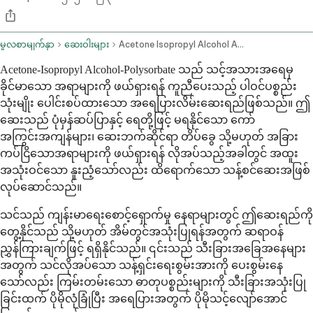
မူလစာမျက်နှာ
ဆေးဝါးများ
Acetone Isopropyl Alcohol And Polysorbate Topical Route
Acetone-Isopropyl Alcohol-Polysorbate သည် သင့်အသားအရေမှ
ခိုင်မာသော အရာများကို ဖယ်ရှားရန် ကူညီပေးသည့် ပါဝင်ပစ္စည်း
သုံးမျိုး ပေါင်းစပ်ထားသော အရေပြားလိမ်းဆေးရည်ဖြစ်သည်။ ဤ
ဆေးသည် ပုံမှန်ဆပ်ပြာနှင့် ရေတို့ဖြင့် မရနိုင်သော ကော်
အကြွင်းအကျန်များ၊ ဆေးဘက်ဆိုင်ရာ တိပ်ခွေ သို့မဟုတ် အခြား
ကပ်ငြိသောအရာများကို ဖယ်ရှားရန် လိုအပ်သည့်အခါတွင် အထူး
အသုံးဝင်သော နူးညံ့သော်လည်း ထိရောက်သော သန့်စင်ဆေးအဖြစ်
လုပ်ဆောင်သည်။
သင်သည် ကျန်းမာရေးစောင့်ရှောက်မှု နေရာများတွင် ဤဆေးရည်ကို
တွေ့နိုင်သည် သို့မဟုတ် အိမ်တွင်အသုံးပြုရန်အတွက် ဆရာဝန်
ညွှန်ကြားချက်ဖြင့် ရရှိနိုင်သည်။ ၎င်းသည် သီးခြားအခြေအနေများ
အတွက် သင်လိုအပ်သော သန့်ရှင်းရေးစွမ်းအားကို ပေးစွမ်းနေ
သော်လည်း ကြမ်းတမ်းသော ဓာတုပစ္စည်းများကို သီးခြားအသုံးပြု
ခြင်းထက် ပိုမိုလုံခြုံပြီး အရေပြားအတွက် ပိုမိုသင့်လျော်အောင်