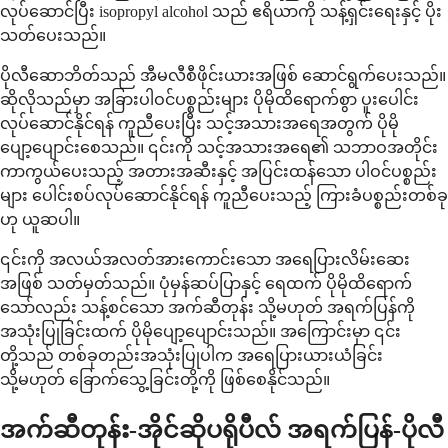
လုပ်ဆောင်ပြီး isopropyl alcohol သည် ဧရိယာကို သန့်ရှင်းရေးနှင့် ပိုး
သတ်ပေးသည်။
ပိုလီဆောဘိတ်သည် အီမလီစီဖိုင်းယားအဖြစ် ဆောင်ရွက်ပေးသည်။
ဆိုလိုသည်မှာ အခြားပါဝင်ပစ္စည်းများ ပိုမိုထိရောက်စွာ ပူးပေါင်း
လုပ်ဆောင်နိုင်ရန် ကူညီပေးပြီး သင့်အသားအရေအတွက် ပိုမို
ပျော့ပျောင်းစေသည်။ ၎င်းကို သင့်အသားအရေ၏ သဘာဝအတိုင်း
ကာကွယ်ပေးသည့် အတားအဆီးနှင့် အပြင်းထန်သော ပါဝင်ပစ္စည်း
များ ပေါင်းစပ်လုပ်ဆောင်နိုင်ရန် ကူညီပေးသည့် ကြားခံပစ္စည်းတစ်ခု
ဟု ယူဆပါ။
၎င်းကို အလယ်အလတ်အားကောင်းသော အရေပြားလိမ်းဆေး
အဖြစ် သတ်မှတ်သည်။ ပုံမှန်ဆပ်ပြာနှင့် ရေထက် ပိုမိုထိရောက်
သော်လည်း သန့်စင်သော အက်ဆီတုန်း သို့မဟုတ် အရက်ပြန်ကို
အသုံးပြုခြင်းထက် ပိုမိုပျော့ပျောင်းသည်။ အကြောင်းမှာ ၎င်း
တို့သည် တစ်ခုတည်းအသုံးပြုပါက အရေပြားယားယံခြင်း
သို့မဟုတ် ခြောက်သွေ့ခြင်းတို့ကို ဖြစ်စေနိုင်သည်။
အက်ဆီတုန်း-အိုင်ဆိုပရိုပီလ် အရက်ပြန်-ပိုလီ