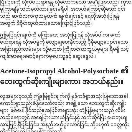
ပြီး ၎င်းကို လုံးဝဖယ်ရှားရန် လုံလောက်သော အချိန်ဖြစ်သည်။ ကုသ
မှုကြာချိန် သတ်မှတ်ထားခြင်းမရှိပါ၊ အဘယ်ကြောင့်ဆိုသော် ၎င်း
သည် ဆက်လက်ကုသမှုထက် ချက်ချင်းနှင့် ရေတိုအသုံးပြုရန်
အတွက် ဒီဇိုင်းထုတ်ထားသောကြောင့်ဖြစ်သည်။
ဤဖြေရှင်းချက်ကို မကြာခဏ အသုံးပြုရန် လိုအပ်ပါက၊ ကော်
ဖယ်ရှားရန် လိုအပ်မှုကို လျှော့ချပေးနိုင်သည့် ပိုမိုပျော့ပျောင်းသော
အခြားနည်းလမ်းများ သို့မဟုတ် ကြိုတင်ကာကွယ်မှုများ ရှိမရှိ သင့်
ကျန်းမာရေးစောင့်ရှောက်မှုပေးသူနှင့် ဆွေးနွေးပါ။
Acetone-Isopropyl Alcohol-Polysorbate ၏
ဘေးထွက်ဆိုးကျိုးများကား အဘယ်နည်း။
လူအများစုသည် ဤဖြေရှင်းချက်ကို မှန်ကန်စွာအသုံးပြုသောအခါ
ကောင်းစွာသည်းခံနိုင်သော်လည်း အချို့သော ဘေးထွက်ဆိုးကျိုး
များ ဖြစ်ပေါ်နိုင်သည်။ အဖြစ်အများဆုံး တုံ့ပြန်မှုများသည် လိမ်း
သည့်နေရာတွင် အရေပြားယားယံခြင်းနှင့် သက်ဆိုင်ပြီး ယေဘုယျ
အားဖြင့် နီမြန်းခြင်း၊ အနည်းငယ်ပူလောင်ခြင်း သို့မဟုတ် ခေတ္တထိုး
ကိုက်ခြင်းတို့ ဖြစ်ပေါ်တတ်သည်။