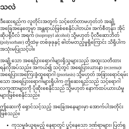
သလဲ
ဒီဆေးရည်က လူတိုင်းအတွက် သင့်တော်တာမဟုတ်ဘဲ အချို့
အခြေအနေတွေမှာ အန္တရာယ်ဖြစ်စေနိုင်ပါတယ်။ အက်စီတုန်း၊ အိုင်
ဆိုပရိုပီလ် အရက် (isopropyl alcohol) သို့မဟုတ် ပိုလီဆောဘိတ်
(polysorbate) တို့ထဲမှ တစ်ခုခုနှင့် ဓါတ်မတည့်မှုရှိကြောင်း သိရှိပါက
အသုံးမပြုသင့်ပါ။
အချို့သော အရေပြားရောဂါများရှိသူများသည် အထူးသတိထား
ရန်လိုအပ်သည်။ အကယ်၍ သင့်တွင် အရေပြားယားနာ (eczema)၊
အရေပြားအကြေးခွံထူရောဂါ (psoriasis) သို့မဟုတ် အခြားရောင်ရမ်း
သော အရေပြားရောဂါများရှိပါက ဤဆေးရည်သည် သင့်ရောဂါ
လက္ခဏာများကို ပိုဆိုးစေနိုင်သည် သို့မဟုတ် နောက်ထပ်ယားယံမှု
များဖြစ်စေနိုင်သည်။
ဤဆေးကို ရှောင်သင့်သည့် အခြေအနေများမှာ အောက်ပါအတိုင်း
ဖြစ်သည်။
ကုသမှုခံယူရမည့် နေရာတွင် ပွင့်နေသော ဒဏ်ရာများ၊ ပြတ်ရှ