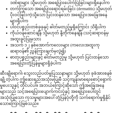
ဒဏ်ရာများ သို့မဟုတ် အရေပြားပေါက်ပြဲခြင်းများရှိနေပါက
တက်ကြွသော အရေပြားရောင်ရမ်းခြင်း (dermatitis) သို့မဟုတ်
ပိုးဝင်ခြင်းကဲ့သို့သော ပြင်းထန်သော အရေပြားအခြေအနေ
များရှိပါက
ပါဝင်ပစ္စည်းတစ်ခုခုနှင့် ဓါတ်မတည့်မှုရှိကြောင်း သိရှိပါက
ကိုယ်ဝန်ဆောင်ချိန် သို့မဟုတ် နို့တိုက်နေချိန် (သင့်ဆရာဝန်မှ
အထူးခွင့်ပြုမှသာ)
အသက် ၁၂ နှစ်အောက်ကလေးများ (ကလေးအထူးကု
ဆရာဝန်၏ ညွှန်ကြားချက်မှလွဲ၍)
ဓာတုပစ္စည်းများနှင့် ဓါတ်မတည့်မှု သို့မဟုတ် ပြင်းထန်သော
အရေပြားတုံ့ပြန်မှုများရှိခဲ့ပါက
ဆီးချိုရောဂါ၊ သွေးလည်ပတ်မှုပြဿနာများ သို့မဟုတ် ခုခံအားစနစ်
ချို့တဲ့ပါက ဤဆေးရည်အသုံးမပြုမီ သင့်ကျန်းမာရေးစောင့်ရှောက်
မှုပေးသူနှင့် တိုင်ပင်ပါ။ အဘယ်ကြောင့်ဆိုသော် ဤအခြေအနေ
များသည် သင့်အရေပြားပျောက်ကင်းပုံနှင့် အရေပြားပေါ်တွင်
အသုံးပြုသော ကုသမှုများအပေါ် တုံ့ပြန်ပုံတို့ကို သက်ရောက်မှုရှိနိုင်
သောကြောင့်ဖြစ်သည်။