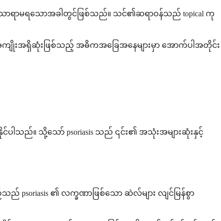
ာ သက်သာရာမရသောအခါတွင်ဖြစ်သည်။ သင်၏ဆရာဝန်သည် topical ကု
ကျိုးအရှိဆုံးဖြစ်သည့် အဓိကအခြေအနေများမှာ အောက်ပါအတိုင်း
ုင်ပါသည်။ သို့သော် psoriasis သည် ၎င်း၏ အသုံးအများဆုံးနှင့်
်းစဉ်သည် psoriasis ၏ လက္ခဏာဖြစ်သော ဆဲလ်များ လျင်မြန်စွာ