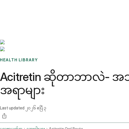
Benchmarks
Stories
FAQ
Sign up / Log in
HEALTH LIBRARY
Acitretin ဆိုတာဘာလဲ- အသုံ
အရာများ
Last updated
၂၀၂၆ ဧပြီ ၃
မူလစာမျက်နှာ
ဆေးဝါးများ
Acitretin Oral Route