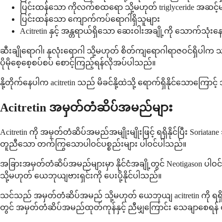
ပြင်းထန်သော ကိုလက်စထရော သို့မဟုတ် triglyceride အဆင့်မျ
ပြင်းထန်သော ကျောက်ကပ်ရောဂါရှိသူများ
Acitretin နှင့် အန္တရာယ်ရှိသော ဆေးဝါးအချို့ကို သောက်သုံးန
ဆီးချိုရောဂါ၊ နှလုံးရောဂါ သို့မဟုတ် စိတ်ကျရောဂါရာဇဝင်ရှိ
ပိုမိုစေ့စေ့စပ်စပ် စောင့်ကြည့်ရန်လိုအပ်ပါသည်။
နို့တိုက်နေပါက acitretin သည် မိခင်နို့ထဲသို့ ရောက်ရှိနိုင်သောကြောင
Acitretin အမှတ်တံဆိပ်အမည်များ
Acitretin ကို အမှတ်တံဆိပ်အမည်အမျိုးမျိုးဖြင့် ရရှိနိုင်ပြီး 
တူညီသော တက်ကြွသောပါဝင်ပစ္စည်းများ ပါဝင်ပါသည်။
အခြားအမှတ်တံဆိပ်အမည်များမှာ နိုင်ငံအချို့တွင် Neotigason ပါဝ
သို့မဟုတ် ယေဘုယျဗားရှင်းကို ပေးပို့နိုင်ပါသည်။
သင်သည် အမှတ်တံဆိပ်အမည် သို့မဟုတ် ယေဘုယျ acitretin ကို ရရ
တွင် အမှတ်တံဆိပ်အမည်ထုတ်ကုန်နှင့် ညီမျှကြောင်း သေချာစေရန်