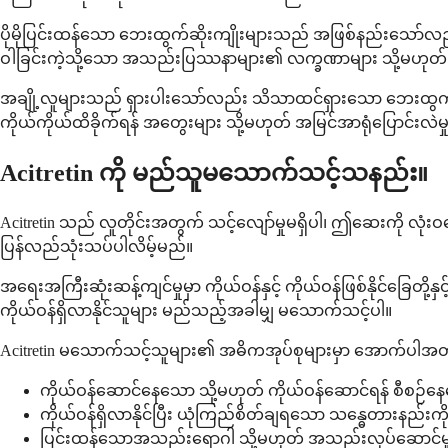
ပိုမိုပြင်းထန်သော ဘေးထွက်ဆိုးကျိုးများသည် အဖြစ်နည်းသော်လည်း 
ဝါခြင်းကဲ့သို့သော အသည်းပြဿနာများ၏ လက္ခဏာများ သို့မဟုတ် ပြ
အချို့လူများသည် ရှားပါးသော်လည်း သိသာထင်ရှားသော ဘေးထွက်ဆိုးကျ
ကိုယ်ကိုယ်ထိခိုက်ရန် အတွေးများ သို့မဟုတ် အမြင်အာရုံပြောင်းလဲမ
Acitretin ကို မည်သူမသောက်သင့်သနည်း။
Acitretin သည် လူတိုင်းအတွက် သင့်လျော်မှုမရှိပါ၊ ဤဆေးကို လု
ပြန်လည်သုံးသပ်ပါလိမ့်မည်။
အရေးအကြီးဆုံးဆန့်ကျင်မှုမှာ ကိုယ်ဝန်နှင့် ကိုယ်ဝန်ဖြစ်နိုင်ခြေတို
ကိုယ်ဝန်ရှိလာနိုင်သူများ မည်သည့်အခါမျှ မသောက်သင့်ပါ။
Acitretin မသောက်သင့်သူများ၏ အဓိကအုပ်စုများမှာ အောက်ပါအတိ
ကိုယ်ဝန်ဆောင်နေသော သို့မဟုတ် ကိုယ်ဝန်ဆောင်ရန် စီစဉ်န
ကိုယ်ဝန်ရှိလာနိုင်ပြီး ယုံကြည်စိတ်ချရသော သန္ဓေတားနည်းကို
ပြင်းထန်သောအသည်းရောဂါ သို့မဟုတ် အသည်းလုပ်ဆောင်မှု