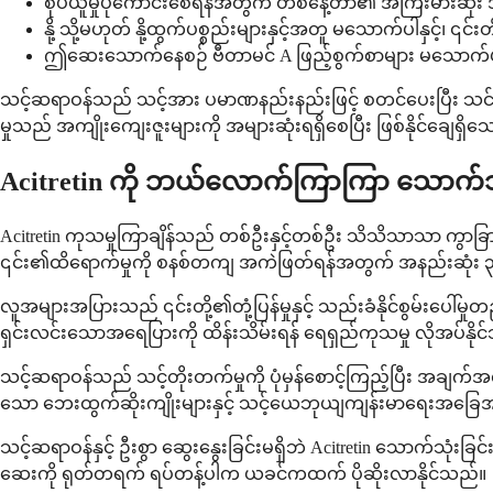
စုပ်ယူမှုပိုကောင်းစေရန်အတွက် တစ်နေ့တာ၏ အကြီးမားဆုံး 
နို့ သို့မဟုတ် နို့ထွက်ပစ္စည်းများနှင့်အတူ မသောက်ပါနှင့်၊ ၎င်
ဤဆေးသောက်နေစဉ် ဗီတာမင် A ဖြည့်စွက်စာများ မသောက်ပါန
သင့်ဆရာဝန်သည် သင့်အား ပမာဏနည်းနည်းဖြင့် စတင်ပေးပြီး သင်၏
မှုသည် အကျိုးကျေးဇူးများကို အများဆုံးရရှိစေပြီး ဖြစ်နိုင်ချေရ
Acitretin ကို ဘယ်လောက်ကြာကြာ သောက်
Acitretin ကုသမှုကြာချိန်သည် တစ်ဦးနှင့်တစ်ဦး သိသိသာသာ ကွ
၎င်း၏ထိရောက်မှုကို စနစ်တကျ အကဲဖြတ်ရန်အတွက် အနည်းဆုံး ၃
လူအများအပြားသည် ၎င်းတို့၏တုံ့ပြန်မှုနှင့် သည်းခံနိုင်စွမ်းပ
ရှင်းလင်းသောအရေပြားကို ထိန်းသိမ်းရန် ရေရှည်ကုသမှု လိုအပ်နို
သင့်ဆရာဝန်သည် သင့်တိုးတက်မှုကို ပုံမှန်စောင့်ကြည့်ပြီး အချက်
သော ဘေးထွက်ဆိုးကျိုးများနှင့် သင့်ယေဘုယျကျန်းမာရေးအခြေအ
သင့်ဆရာဝန်နှင့် ဦးစွာ ဆွေးနွေးခြင်းမရှိဘဲ Acitretin သောက်သုံးခြ
ဆေးကို ရုတ်တရက် ရပ်တန့်ပါက ယခင်ကထက် ပိုဆိုးလာနိုင်သည်။