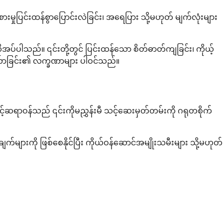
မှုပြင်းထန်စွာပြောင်းလဲခြင်း၊ အရေပြား သို့မဟုတ် မျက်လုံးများ
ုအပ်ပါသည်။ ၎င်းတို့တွင် ပြင်းထန်သော စိတ်ဓာတ်ကျခြင်း၊ ကိုယ့်
များလာခြင်း၏ လက္ခဏာများ ပါဝင်သည်။
့်ဆရာဝန်သည် ၎င်းကိုမညွှန်းမီ သင့်ဆေးမှတ်တမ်းကို ဂရုတစိုက်
းချက်များကို ဖြစ်စေနိုင်ပြီး ကိုယ်ဝန်ဆောင်အမျိုးသမီးများ သို့မဟုတ်