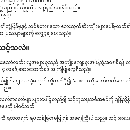
အစာနှင့်အတူ သောက်သုံးပါ။
းတို့သည် စုပ်ယူမှုကို လျော့နည်းစေနိုင်သည်။
ှင့်။
တုံ့ပြန်မှုနှင့် သင်ခံစားရသော ဘေးထွက်ဆိုးကျိုးများပေါ်မူတ
ှိသော ပြဿနာများကို လျှော့ချပေးသည်။
သင့်သလဲ။
ာခြားသော်လည်း လူအများစုသည် အကျိုးကျေးဇူးအပြည့်အဝရရှိရန် 
-၄ လခန့် ဆေးသောက်ရန် အကြံပြုလေ့ရှိသည်။
ေါ်မူတည်၍ ၆-၁၂ လ သို့မဟုတ် ထို့ထက်ပို၍ Acitretin ကို ဆက်လက်သ
င်သည်။
အလက်အတော်များများပေါ်မူတည်၍ သင့်ကုသမှုအစီအစဉ်ကို ချိန်ညှိနိုင
နေတို့ ပါဝင်သည်။
င်းကို ရုတ်တရက် ရပ်တန့်ခြင်းမပြုရန် အရေးကြီးပါသည်။ သင့် psoriasi