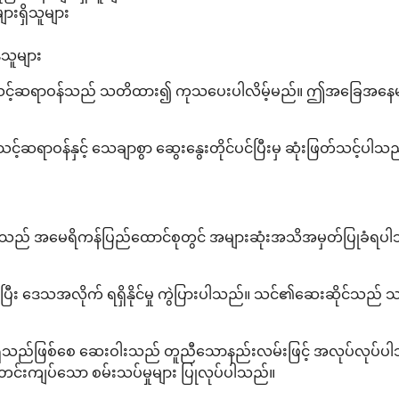
ားရှိသူများ
ေသူများ
ပါက သင့်ဆရာဝန်သည် သတိထား၍ ကုသပေးပါလိမ့်မည်။ ဤအခြေအနေများသ
့် သင့်ဆရာဝန်နှင့် သေချာစွာ ဆွေးနွေးတိုင်ပင်ပြီးမှ ဆုံးဖြတ်သင့်ပါသ
Soriatane သည် အမေရိကန်ပြည်ထောင်စုတွင် အများဆုံးအသိအမှတ်ပြုခံရ
င်ပြီး ဒေသအလိုက် ရရှိနိုင်မှု ကွဲပြားပါသည်။ သင်၏ဆေးဆိုင်သည် သ
ှိသည်ဖြစ်စေ ဆေးဝါးသည် တူညီသောနည်းလမ်းဖြင့် အလုပ်လုပ်ပါသည
 တင်းကျပ်သော စမ်းသပ်မှုများ ပြုလုပ်ပါသည်။