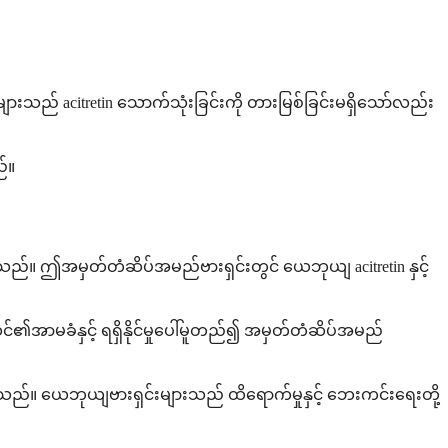
ည် acitretin သောက်သုံးခြင်းကို တားမြစ်ခြင်းမရှိသော်လည်း
ည်။
ပါသည်။ ဤအမှတ်တံဆိပ်အမည်ဗားရှင်းတွင် ယေဘုယျ acitretin နှင့်
င်၏အာမခံနှင့် ရရှိနိုင်မှုပေါ်မူတည်၍ အမှတ်တံဆိပ်အမည်
်။ ယေဘုယျဗားရှင်းများသည် ထိရောက်မှုနှင့် ဘေးကင်းရေးတို့