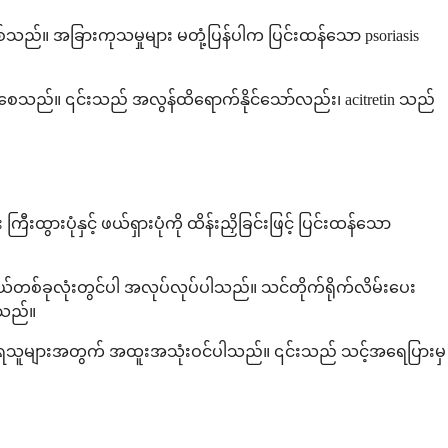
်သည်။ အခြားကုသမှုများ မတုံ့ပြန်ပါက ပြင်းထန်သော psoriasis
စေသည်။ ၎င်းသည် အလွန်ထိရောက်နိုင်သော်လည်း၊ acitretin သည်
ွားပုံနှင့် ဖယ်ရှားပုံကို ထိန်းညှိခြင်းဖြင့် ပြင်းထန်သော
တစ်ခုလုံးတွင်ပါ အလုပ်လုပ်ပါသည်။ သင်တိုက်ရိုက်လိမ်းပေး
ါသည်။
နေရသူများအတွက် အထူးအသုံးဝင်ပါသည်။ ၎င်းသည် သင့်အရေပြားမှ