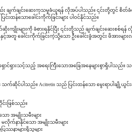
ချက်ချင်းဆေးကုသမှုခံယူရန် လိုအပ်ပါသည်။ ၎င်းတို့တွင် စိတ်ခံစား
င်းထန်သောခေါင်းကိုက်ခြင်းများ ပါဝင်နိုင်သည်။
ိုးများကို ခံစားရနိုင်ပြီး ၎င်းတို့သည် ချက်ချင်းဆေးစစ်ရန် လိ
ှုနှင့်အတူ ခေါင်းကိုက်ခြင်းကဲ့သို့သော ဦးခေါင်းခွံအတွင်း ဖိအား
ံးဝရှောင်ရှားသင့်သည့် အရေးကြီးသောအခြေအနေများစွာရှိပါသည်။ သင
့နှင့် သက်ဆိုင်ပါသည်။ Acitretin သည် ပြင်းထန်သော မွေးရာပါချို့ယွင်
ုင်းဖြစ်သည်။
ေသော အမျိုးသမီးများ
 မလိုက်နာနိုင်သော အမျိုးသမီးများ
ပြဿနာများရှိသူများ