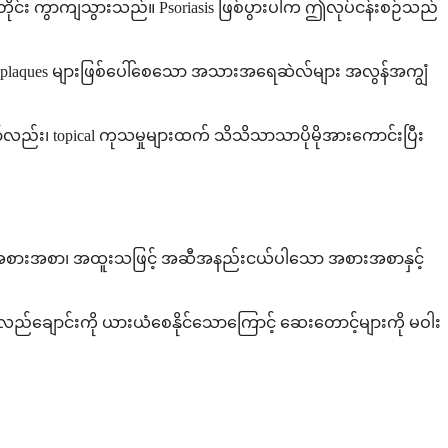
ိုင်း ကွာကျသွားသည်။ Psoriasis ဖြစ်ပွားပါက ဤလုပ်ငန်းစဉ်သည်
riatic plaques များဖြစ်ပေါ်စေသော အသားအရေဆဲလ်များ အလွန်အကျွံ
်း၊ topical ကုသမှုများထက် သိသိသာသာပိုမိုအားကောင်းပြီး
်ပါ။ အစားအစာ၊ အထူးသဖြင့် အဆီအနည်းငယ်ပါသော အစားအစာနှင့်
် လည်ချောင်းကို ယားယံစေနိုင်သောကြောင့် ဆေးတောင့်များကို မဝါး