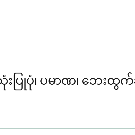
းပြုပုံ၊ ပမာဏ၊ ဘေးထွက်ဆို