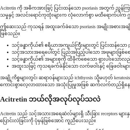
Acitretin ကို အဓိကအားဖြင့် ပြင်းထန်သော psoriasis အတွက် 
သမှုနှင့် အလင်းရောင်ကုထုံးများက လုံလောက်စွာ မထိရောက်ပါက 
ဤဆေးသည် ကုသရန် အထူးခက်ခဲသော psoriasis အမျိုးအစားအချို့
ဖြစ်သည်။
သင့်ခန္ဓာကိုယ်၏ ဧရိယာအကျယ်ကြီးများတွင် ပြင်းထန်သော plaqu
သင့်အသားအရေပေါ်တွင် ပြည်အပြည့်ပါသော အဖုများဖြစ်စေသေ
သင့်ခန္ဓာကိုယ်၏ အများစုကို ထိခိုက်စေသော ရှားပါးသော်လည်း
အထူးသဖြင့် ကုသရခက်ခဲနိုင်သော လက်ဖဝါးနှင့် ခြေဖဝါးများတွင
အချို့ကိစ္စများတွင်၊ ဆရာဝန်များသည် ichthyosis သို့မဟုတ် kerato
ကောင်းစွာလေ့လာထားသော အသုံးပြုမှုအဖြစ် ဆက်လက်တည်ရှိန
Acitretin ဘယ်လိုအလုပ်လုပ်သလဲ
Acitretin သည် သင့်အသားအရေဆဲလ်များရှိ သီးခြား receptors များနှ
ပြောင်းလဲခြင်းကို ပုံမှန်ဖြစ်အောင် ကူညီပေးသည်။