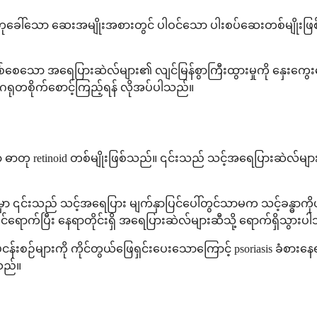
ds ဟုခေါ်သော ဆေးအမျိုးအစားတွင် ပါဝင်သော ပါးစပ်ဆေးတစ်မျိုးဖြစ
စေသော အရေပြားဆဲလ်များ၏ လျင်မြန်စွာကြီးထွားမှုကို နှေးကွေး
့် ဂရုတစိုက်စောင့်ကြည့်ရန် လိုအပ်ပါသည်။
ာတု retinoid တစ်မျိုးဖြစ်သည်။ ၎င်းသည် သင့်အရေပြားဆဲလ်များ ကြီးထ
င်းသည် သင့်အရေပြား မျက်နှာပြင်ပေါ်တွင်သာမက သင့်ခန္ဓာကိုယ်
ဝင်ရောက်ပြီး နေရာတိုင်းရှိ အရေပြားဆဲလ်များဆီသို့ ရောက်ရှိသွားပ
်များကို ကိုင်တွယ်ဖြေရှင်းပေးသောကြောင့် psoriasis ခံစား
ါသည်။