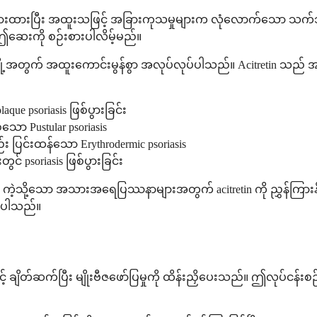
ညွှန်ကြားထားပြီး အထူးသဖြင့် အခြားကုသမှုများက လုံလောက်သေ
ဤဆေးကို စဉ်းစားပါလိမ့်မည်။
အတွက် အထူးကောင်းမွန်စွာ အလုပ်လုပ်ပါသည်။ Acitretin သည် အ
e psoriasis ဖြစ်ပွားခြင်း
ာ Pustular psoriasis
 ပြင်းထန်သော Erythrodermic psoriasis
် psoriasis ဖြစ်ပွားခြင်း
sis ကဲ့သို့သော အသားအရေပြဿနာများအတွက် acitretin ကို ညွှန်ကြားနိ
ေပါသည်။
င့် ချိတ်ဆက်ပြီး မျိုးဗီဇဖော်ပြမှုကို ထိန်းညှိပေးသည်။ ဤလုပ်ငန