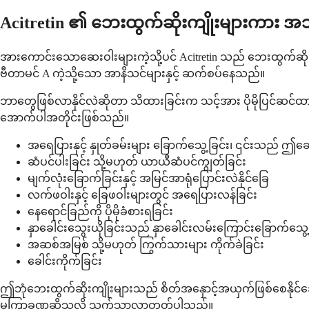
Acitretin ၏ ဘေးထွက်ဆိုးကျိုးများကား 
အားကောင်းသောဆေးဝါးများကဲ့သို့ပင် Acitretin သည် ဘေးထွက်ဆိုးက
ဗီတာမင် A ကဲ့သို့သော အာနိသင်များနှင့် ဆက်စပ်နေသည်။
ဘာတွေဖြစ်လာနိုင်လဲဆိုတာ သိထားခြင်းက သင့်အား ပိုမိုပြင်ဆင်ထား
အောက်ပါအတိုင်းဖြစ်သည်။
အရေပြားနှင့် နှုတ်ခမ်းများ ခြောက်သွေ့ခြင်း၊ ၎င်းသည်
ဆံပင်ပါးခြင်း သို့မဟုတ် ယာယီဆံပင်ကျွတ်ခြင်း
မျက်လုံးခြောက်ခြင်းနှင့် အမြင်အာရုံပြောင်းလဲနိုင်ခြေ
လက်ဖဝါးနှင့် ခြေဖဝါးများတွင် အရေပြားလန်ခြင်း
နေရောင်ခြည်ကို ပိုမိုခံစားရခြင်း
နှာခေါင်းသွေးယိုခြင်းသည် နှာခေါင်းလမ်းကြောင်းခြောက်သွ
အဆစ်အမြစ် သို့မဟုတ် ကြွက်သားများ ကိုက်ခဲခြင်း
ခေါင်းကိုက်ခြင်း
ဤဘုံဘေးထွက်ဆိုးကျိုးများသည် စိတ်အနှောင့်အယှက်ဖြစ်စေနိုင်သော်လ
မကြာခဏဆိုသလို သက်သာလာတတ်ပါသည်။