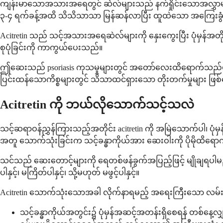
ကျန်းမာသောအသားအရေတွင် ဆဲလ်များသည် နက်ရှိုင်းသောအလွှာများမှ
၃-၄ ရက်ခန့်အထိ သိသိသာသာ မြန်ဆန်လာပြီး ထူထဲသော အကြေးခ
Acitretin သည် သင့်အသားအရေဆဲလ်များကို နှေးကွေးပြီး ပုံမှန်အတိ
စုပုံခြင်းကို ကာကွယ်ပေးသည်။
ဤဆေးသည် psoriasis ကုသမှုများတွင် အတော်လေးထိရောက်သည်ဟု ယူ
ပြင်းထန်သောကိစ္စများတွင် သိသာထင်ရှားသော တိုးတက်မှုများ ဖြစ်
Acitretin ကို ဘယ်လိုသောက်သင့်သလဲ
သင့်ဆရာဝန်ညွှန်ကြားသည့်အတိုင်း acitretin ကို အမြဲသောက်ပါ
အတူ သောက်သုံးခြင်းက သင့်ခန္ဓာကိုယ်အား ဆေးဝါးကို ပိုမိုထိရောက
သင်သည် ဆေးတောင့်များကို ရေတစ်ဖန်ခွက်အပြည့်ဖြင့် မျိုချရပါမည်
ပါနှင့်၊ မကြိတ်ပါနှင့်၊ သို့မဟုတ် မဖွင့်ပါနှင့်။
Acitretin သောက်သုံးသောအခါ လိုက်နာရမည့် အရေးကြီးသော လမ်းည
သင့်ခန္ဓာကိုယ်အတွင်း၌ ပုံမှန်အဆင့်အတန်းရှိစေရန် တစ်နေ့လ