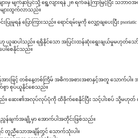
 မျက်နှာပြင်သို့ ရွေ့လျားရန် ၂၈ ရက်ခန့်ကြာမြင့်ပြီး သဘာဝအတ
ွံများထွက်လာသည်။
ုင်းပြုမူရန် ပြောကြားသည်။ ရောင်ရမ်းမှုကို လျှော့ချပေးပြီး pso
ဆပါသည်။ ရရှိနိုင်သော အပြင်းထန်ဆုံးရွေးချယ်မှုမဟုတ်သော်လည
ပေါ်စေနိုင်သည်။
၊ ပုံမှန်အားဖြင့် တစ်နေ့တစ်ကြိမ် အဓိကအစားအစာနှင့်အတူ သောက
်စွာ စုပ်ယူနိုင်စေသည်။
။ ဆေး၏အလုပ်လုပ်ပုံကို ထိခိုက်စေနိုင်ပြီး သင့်ပါးစပ် သို့မဟုတ
ွှန်ချက်အချို့မှာ အောက်ပါအတိုင်းဖြစ်သည်။
ျှင် တူညီသောအချိန်တွင် သောက်သုံးပါ။