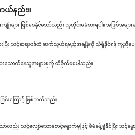
အဘယ်နည်း။
ျိုးများ ဖြစ်စေနိုင်သော်လည်း လူတိုင်းမခံစားရပါ။ အဖြစ်အများဆ
ပြီး သင့်ဆရာဝန်ထံ ဆက်သွယ်ရမည့်အချိန်ကို သိရှိနိုင်ရန် ကူညီပေ
 ဤဆေးသောက်နေသူအများစုကို ထိခိုက်စေပါသည်။
ေ့ခြင်းကြောင့် ဖြစ်တတ်သည်။
ည်း သင့်လျော်သောစောင့်ရှောက်မှုဖြင့် စီမံခန့်ခွဲနိုင်ပြီး သင့်