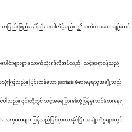
ည်၍ တဖြည်းဖြည်း ချိန်ညှိပေးပါလိမ့်မည်။ ဤသတိထားသောချဉ်းကပ်
လပေါင်းများစွာ သောက်သုံးရန်လိုအပ်သည်။ သင့်ဆရာဝန်သည်
ောက်သုံးကြသည်။ ပြင်းထန်သော psoriasis ခံစားနေရသူအချို့သည်
်ပါသည်။ ၎င်းတို့တွင် သင့်အရေပြား၏တုံ့ပြန်မှု၊ သင်ခံစားနေရ
s လက္ခဏာများ ပြန်လည်ဖြစ်ပွားလာနိုင်ပြီး အချို့ကိစ္စများတွင်