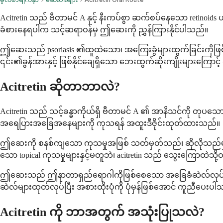
Acitretin သည် ဗီတာမင် A နှင့် နီးကပ်စွာ ဆက်စပ်နေသော retinoi
ခံစားနေရပါက သင့်ဆရာဝန်မှ ဤဆေးကို ညွှန်ကြားနိုင်ပါသည်။
ဤဆေးသည် psoriasis ၏ထူထဲသော၊ အကြေးခွံများထွက်ခြင်းကိုဖြစ်
၎င်း၏ခွန်အားနှင့် ဖြစ်နိုင်ချေရှိသော ဘေးထွက်ဆိုးကျိုးများကြောင
Acitretin ဆိုတာဘာလဲ?
Acitretin သည် သင့်ခန္ဓာကိုယ်ရှိ ဗီတာမင် A ၏ အာနိသင်ကို တုပသော ဓ
အရေပြားအခြေအနေများကို ကုသရန် အထူးဒီဇိုင်းထုတ်ထားသည်။
ဤဆေးကို စနစ်ကျသော ကုသမှုအဖြစ် သတ်မှတ်သည်၊ ဆိုလိုသည်မှာ ၎
သော topical ကုသမှုများနှင့်မတူဘဲ၊ acitretin သည် သွေးကြောထဲသို့
ဤဆေးသည် ဤနာတာရှည်ရောဂါကိုဖြစ်စေသော အခြေခံဆဲလ်လုပ်ငန်းစဉ
ဆဲလ်များထုတ်လုပ်ပြီး အစားထိုးပုံကို ပုံမှန်ဖြစ်အောင် ကူညီပေးပ
Acitretin ကို ဘာအတွက် အသုံးပြုသလဲ?