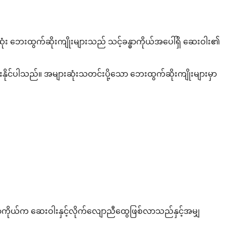
ုံး ဘေးထွက်ဆိုးကျိုးများသည် သင့်ခန္ဓာကိုယ်အပေါ်ရှိ ဆေးဝါး၏
းနိုင်ပါသည်။ အများဆုံးသတင်းပို့သော ဘေးထွက်ဆိုးကျိုးများမှာ
ခန္ဓာကိုယ်က ဆေးဝါးနှင့်လိုက်လျောညီထွေဖြစ်လာသည်နှင့်အမျှ