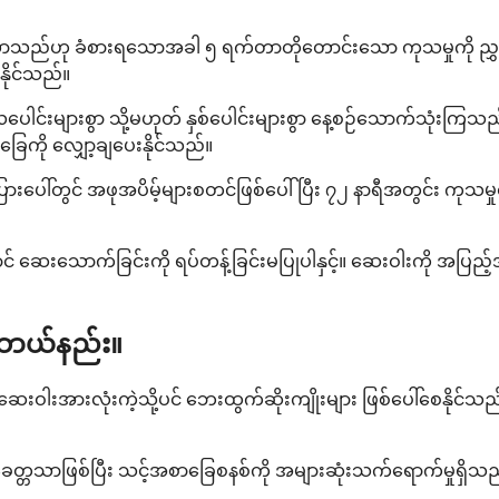
ည်ဟု ခံစားရသောအခါ ၅ ရက်တာတိုတောင်းသော ကုသမှုကို ညွှန်ကြား
နိုင်သည်။
လပေါင်းများစွာ သို့မဟုတ် နှစ်ပေါင်းများစွာ နေ့စဉ်သောက်သုံးက
ုင်ခြေကို လျှော့ချပေးနိုင်သည်။
ေါ်တွင် အဖုအပိမ့်များစတင်ဖြစ်ပေါ်ပြီး ၇၂ နာရီအတွင်း ကုသ
်ခြင်းကို ရပ်တန့်ခြင်းမပြုပါနှင့်။ ဆေးဝါးကို အပြည့်အဝသောက်သု
အဘယ်နည်း။
ဆေးဝါးအားလုံးကဲ့သို့ပင် ဘေးထွက်ဆိုးကျိုးများ ဖြစ်ပေါ်စေနိုင်သည
း ခေတ္တသာဖြစ်ပြီး သင့်အစာခြေစနစ်ကို အများဆုံးသက်ရောက်မှုရှိ