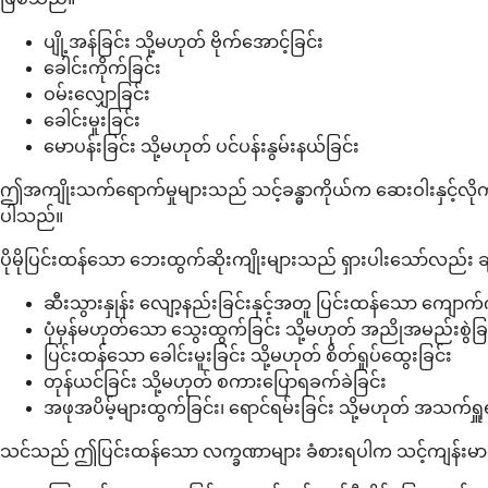
ပျို့အန်ခြင်း သို့မဟုတ် ဗိုက်အောင့်ခြင်း
ခေါင်းကိုက်ခြင်း
ဝမ်းလျှောခြင်း
ခေါင်းမူးခြင်း
မောပန်းခြင်း သို့မဟုတ် ပင်ပန်းနွမ်းနယ်ခြင်း
ဤအကျိုးသက်ရောက်မှုများသည် သင့်ခန္ဓာကိုယ်က ဆေးဝါးနှင့်လို
ပါသည်။
ပိုမိုပြင်းထန်သော ဘေးထွက်ဆိုးကျိုးများသည် ရှားပါးသော်လည်
ဆီးသွားနှုန်း လျော့နည်းခြင်းနှင့်အတူ ပြင်းထန်သော ကျေ
ပုံမှန်မဟုတ်သော သွေးထွက်ခြင်း သို့မဟုတ် အညိုအမည်းစွဲခြ
ပြင်းထန်သော ခေါင်းမူးခြင်း သို့မဟုတ် စိတ်ရှုပ်ထွေးခြင်း
တုန်ယင်ခြင်း သို့မဟုတ် စကားပြောရခက်ခဲခြင်း
အဖုအပိမ့်များထွက်ခြင်း၊ ရောင်ရမ်းခြင်း သို့မဟုတ် အသက်ရှူ
သင်သည် ဤပြင်းထန်သော လက္ခဏာများ ခံစားရပါက သင့်ကျန်းမာရေးစေ