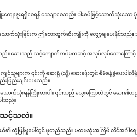
ကျိုးကျေးဇူးရရှိစေရန် သေချာစေသည်။ ပါးစပ်ဖြင့်သောက်သုံးသော ပုံ
့နှင့်အတူ သောက်သုံးခြင်းက ဤဘေးထွက်ဆိုးကျိုးကို လျှော့ချပေးနိ
်။ ဆေးသည် သင့်ကျောက်ကပ်မှတဆင့် အလုပ်လုပ်သောကြောင့် ရေမျ
ျင်သူများက ၎င်းကို ဆေးရုံ (သို့) ဆေးခန်းတွင် စီမံခန့်ခွဲပေးပါလိ
ည်းဖြည်းချင်းပေးသည်။
သောက်သုံးရန်ကြိုးစားပါ။ ၎င်းသည် သွေးကြောထဲတွင် ဆေး၏တည်င
က်ပါသည်။
်သင့်သလဲ။
်၏ တုံ့ပြန်မှုပေါ်တွင် မူတည်သည်။ ပထမဆုံးအကြိမ် လိင်အင်္ဂါရေ