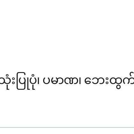
ံးပြုပုံ၊ ပမာဏ၊ ဘေးထွက်ဆိ