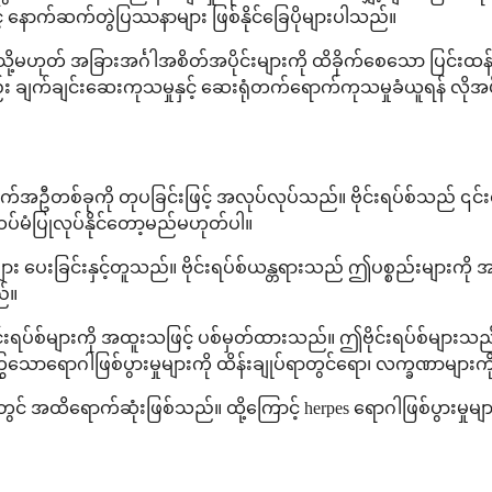
နောက်ဆက်တွဲပြဿနာများ ဖြစ်နိုင်ခြေပိုများပါသည်။
ု့မဟုတ် အခြားအင်္ဂါအစိတ်အပိုင်းများကို ထိခိုက်စေသော ပြင်းထ
း ချက်ချင်းဆေးကုသမှုနှင့် ဆေးရုံတက်ရောက်ကုသမှုခံယူရန် လို
ောက်အဦတစ်ခုကို တုပခြင်းဖြင့် အလုပ်လုပ်သည်။ ဗိုင်းရပ်စ်သည် ၎င
ထပ်မံပြုလုပ်နိုင်တော့မည်မဟုတ်ပါ။
းများ ပေးခြင်းနှင့်တူသည်။ ဗိုင်းရပ်စ်ယန္တရားသည် ဤပစ္စည်းများကို
ည်။
စ်များကို အထူးသဖြင့် ပစ်မှတ်ထားသည်။ ဤဗိုင်းရပ်စ်များသည် သင
ောရောဂါဖြစ်ပွားမှုများကို ထိန်းချုပ်ရာတွင်ရော၊ လက္ခဏာများကိ
ိရောက်ဆုံးဖြစ်သည်။ ထို့ကြောင့် herpes ရောဂါဖြစ်ပွားမှုမျာ