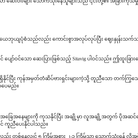
ာ ဆေးဝါးများ သောက်သုံးနေသူများသည် ၎င်းတို့၏ အခြားကုသမှုမျ
်လည်း ယေဘုယျပုံစံသည်လည်း ကောင်းစွာအလုပ်လုပ်ပြီး ဈေးနှုန်းသက
တွင် ပျော်ဝင်သော ဆေးပြားဖြစ်သည့် Sitavig ပါဝင်သည်။ ဤထူးခြာ
ရရှိနိုင်ပြီး ကုန်အမှတ်တံဆိပ်ဗားရှင်းများကဲ့သို့ တူညီသော တက်က
က်ပေမည်။
 အခြေအနေများကို ကုသနိုင်ပြီး အချို့မှာ လူအချို့အတွက် ပိုအဆင်ပ
် ကူညီပေးနိုင်ပါသည်။
ာ်လည်း တစ်နေ့လျှင် ၅ ကြိမ်အစား ၂-၃ ကြိမ်သာ သောက်သုံးရန် လိုအပ်သ