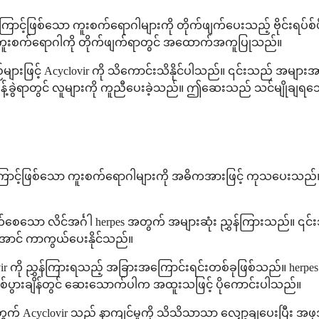
များကြောင့်ဖြစ်သော ကူးစက်ရောဂါများကို တိုက်ဖျက်ပေးသည့် ဗိုင်းရ
နစ်အား ကူးစက်ရောဂါကို တိုက်ဖျက်ရာတွင် အထောက်အကူပြုသည်။
ျားဖြင့် Acyclovir ကို သိကောင်းသိနိုင်ပါသည်။ ၎င်းသည် အများအာ
စီမံခန့်ခွဲရာတွင် လူများကို ကူညီပေးခဲ့သည်။ ဤဆေးသည် သင်မျိုချရသေ
us တို့ကြောင့်ဖြစ်သော ကူးစက်ရောဂါများကို အဓိကအားဖြင့် ကုသပေးသည်
စေသော လိင်အင်္ဂါ herpes အတွက် အများဆုံး ညွှန်ကြားသည်။ ၎င်းသည် ရ
စ်အောင် ကာကွယ်ပေးနိုင်သည်။
r ကို ညွှန်ကြားရသည့် အခြားအကြောင်းရင်းတစ်ခုဖြစ်သည်။ herpes
်ဖြစ်ပွားချိန်တွင် ဆေးသောက်ပါက အထူးသဖြင့် ပိုကောင်းပါသည်။
က် Acyclovir သည် နာကျင်မှုကို သိသိသာသာ လျှော့ချပေးပြီး အဖုအ