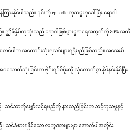
နိုင်ပါသည်။ ၎င်းကို episodic ကုသမှုဟုခေါ်ပြီး ရောဂါ
ြသည်။ ဤဖိနှိပ်ကုထုံးသည် ရောဂါဖြစ်ပွားမှုအရေအတွက်ကို 80% အထိ
မှုစတင်ပါက အကောင်းဆုံးရလဒ်များရရှိမည်ဖြစ်သည်။ အအေးမိ
ံးခြင်းက ဗိုင်းရပ်စ်ပိုးကို လုံလောက်စွာ နှိမ်နင်းနိုင်ပြီး
်။ သင်ဘာကိုမျှော်လင့်ရမည်ကို နားလည်ခြင်းက သင့်ကုသမှုနှင့်
သည်။ သင်ခံစားရနိုင်သော လက္ခဏာများမှာ အောက်ပါအတိုင်း