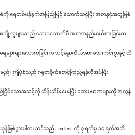
စံကို ရေတစ်ဖန်ခွက်အပြည့်ဖြင့် သောက်သင့်ပြီး အစာနှင့်အတူဖြစ်
ုင်သည်။ အချို့လူများသည် ဆေးမသောက်မီ အစာအနည်းငယ်စားခြင်းက
ားများသောက်ခြင်းက သင့်ခန္ဓာကိုယ်အား ဘေးကင်းစွာနှင့် ထိ
မ့်မည်။ ဤပုံစံသည် ဂရုတစိုက်စောင့်ကြည့်ရန်လိုအပ်ပြီး
ြိမ်သောအဆင့်ကို ထိန်းသိမ်းပေးပြီး ဆေးပမာဏများကို အလွန်
ယုန်ဖြစ်ပွားပါက၊ သင်သည် acyclovir ကို ၇ ရက်မှ ၁၀ ရက်အထိ