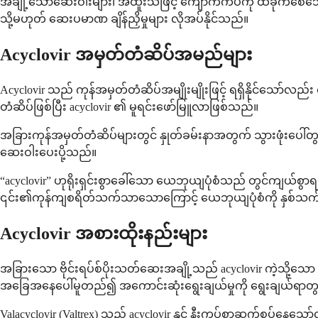
အချို့သောဆေးဝါးများ၊ အထူးသဖြင့် ကျောက်ကပ်ကို ထိခိုက်စေသေ
သို့မဟုတ် ဆေးပမာဏ ချိန်ညှိမှုများ လိုအပ်နိုင်သည်။
Acyclovir အမှတ်တံဆိပ်အမည်များ
Acyclovir သည် ကုန်အမှတ်တံဆိပ်အမျိုးမျိုးဖြင့် ရရှိနိုင်သော
တံဆိပ်ဖြစ်ပြီး acyclovir ၏ မူရင်းဖော်မြူလာဖြစ်သည်။
အခြားကုန်အမှတ်တံဆိပ်များတွင် နှုတ်ခမ်းနာအတွက် သွားဖုံးပေါ်
ဆေးဝါးပေးပို့သည်။
“acyclovir” ဟုရိုးရှင်းစွာခေါ်သော ယေဘုယျပုံစံသည် တွင်ကျယ်စွာ
၎င်း၏ကုန်ကျစရိတ်သက်သာသောကြောင့် ယေဘုယျပုံစံကို နှစ်သ
Acyclovir အစားထိုးနည်းများ
အခြားသော ဗိုင်းရပ်စ်ပိုးသတ်ဆေးအချို့သည် acyclovir ကဲ့သို့သော
အခြေအနေပေါ်မူတည်၍ အကောင်းဆုံးရွေးချယ်မှုကို ရွေးချယ်ရာတွင
Valacyclovir (Valtrex) သည် acyclovir နှင့် နီးကပ်စွာဆက်စပ်နေသေ