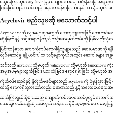
သွေးကြောသွင်း acyclovir ဖြင့် ကျောက်ကပ်ပျက်စီးနိုင်ခြေ အနည်း
ခြင်းဖြစ်သည်။ သင်သည် ရေဓာတ်ခန်းခြောက်နေပါက သို့မဟုတ် ကျ
Acyclovir မည်သူမဆို မသောက်သင့်ပါ
Acyclovir သည် လူအများစုအတွက် ယေဘုယျအားဖြင့် ဘေးကင်းသော်လ
ဆုံးဖြတ်ရန် သင့်ဆရာဝန်သည် သင့်ဆေးမှတ်တမ်းကို ပြန်လည်သုံး
ပြင်းထန်သော ကျောက်ကပ်ရောဂါရှိသူများသည် ဆေးပမာဏကို ချိန်
လုပ်ဆောင်မှု ချို့ယွင်းပါက သင့်ခန္ဓာကိုယ်အတွင်း ဆေးဝါးများ
သင်သည် acyclovir သို့မဟုတ် valacyclovir သို့မဟုတ် famciclov
အဖုအပိမ့်များထွက်ခြင်း၊ ယားယံခြင်း၊ ရောင်ရမ်းခြင်း သို့မဟုတ် 
ကိုယ်ဝန်ဆောင်နှင့် နို့တိုက်မိခင်များသည် acyclovir ကို ပုံမှ
ထဲသို့ ရောက်ရှိသွားသော်လည်း ပမာဏသည် နို့စို့ကလေးငယ်မ
သက်ကြီးရွယ်အိုများသည် ကျောက်ကပ်လုပ်ဆောင်မှုတွင် အသက်အရွယ်
ဘေးထွက်ဆိုးကျိုးများအတွက် သင့်အား ပိုမိုစေ့စေ့စပ်စပ် စောင့်ကြ