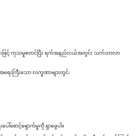
န်အားဖြင့် ကုသမှုစတင်ပြီး ရက်အနည်းငယ်အတွင်း သက်သာလာ
း အရေးကြီးသော လက္ခဏာများတွင်-
စောင့်ရှောက်မှုကို ရှာဖွေပါ။