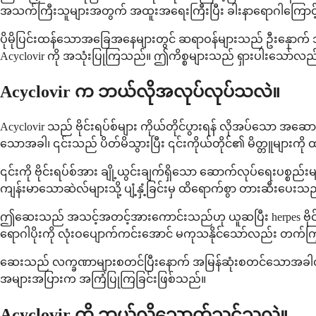
အသက်ကြီးသူများအတွက် အထူးအရေးကြီးပြီး ခါးနာရောဂါကြောင့် 
ပိုမိုပြင်းထန်သောအခြေအနေများတွင် ဆရာဝန်များသည် ဦးနှောက် သိ
Acyclovir ကို အသုံးပြုကြသည်။ ဤကိစ္စများသည် ရှားပါးသော်လည်
Acyclovir က ဘယ်လိုအလုပ်လုပ်သလဲ။
Acyclovir သည် ဗိုင်းရပ်စ်များ ကိုယ်တိုင်ပွားရန် လိုအပ်သော အဆ
သောအခါ၊ ၎င်းသည် ပိတ်မိသွားပြီး ၎င်းကိုယ်တိုင်၏ မိတ္တူများကို 
၎င်းကို ဗိုင်းရပ်စ်အား ချို့ယွင်းချက်ရှိသော ဆောက်လုပ်ရေးပစ္စည်
ကျန်းမာသောဆဲလ်များသို့ ပျံ့နှံ့ခြင်းမှ ထိရောက်စွာ တားဆီးပေးသ
ဤဆေးသည် အသင့်အတင့်အားကောင်းသည်ဟု ယူဆပြီး herpes ဗိုင်းရပ်
ရောဂါပိုးကို လုံးဝပျောက်ကင်းအောင် မကုသနိုင်သော်လည်း တက်ကြွသ
ဆေးသည် လက္ခဏာများစတင်ပြီးနောက် အမြန်ဆုံးစတင်သောအခါတွင် အထ
အများအပြားက အကြံပြုကြခြင်းဖြစ်သည်။
Acyclovir ကို ဘယ်လိုသောက်သင့်သလဲ။