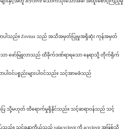
ားနှင့်အတူ acyclovir သောက်သုံးသောအခါ အထူးစောင့်ကြည့်မှု
်သာပါသည်။ Zovirax သည် အသိအမှတ်ပြုမှုအရှိဆုံး ကုန်အမှတ်
းသော ဖော်မြူလာသည် ထိခိုက်ဒဏ်ရာရသော နေရာသို့ တိုက်ရိုက်
ြွသောပါဝင်ပစ္စည်းများပါဝင်သည်။ သင့်အာမခံသည်
ြေ သို့မဟုတ် ထိရောက်မှုရှိနိုင်သည်။ သင့်ဆရာဝန်သည် သင့်
ည်။ သင့်ခန္ဓာကိုယ်သည် valacyclovir ကို acyclovir အဖြစ်သို့