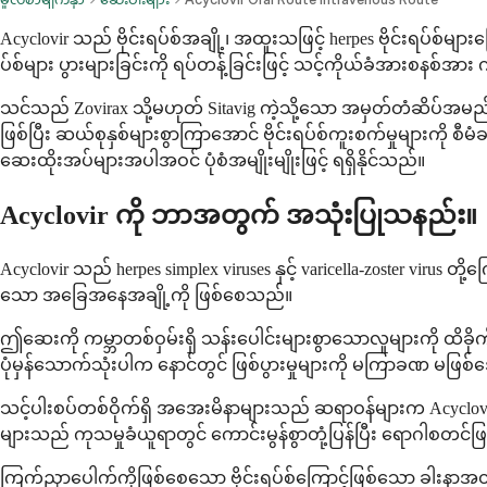
Acyclovir သည် ဗိုင်းရပ်စ်အချို့၊ အထူးသဖြင့် herpes ဗိုင်းရပ်စ်
ပ်စ်များ ပွားများခြင်းကို ရပ်တန့်ခြင်းဖြင့် သင့်ကိုယ်ခံအားစ
သင်သည် Zovirax သို့မဟုတ် Sitavig ကဲ့သို့သော အမှတ်တံဆိပ်အမည်မ
ဖြစ်ပြီး ဆယ်စုနှစ်များစွာကြာအောင် ဗိုင်းရပ်စ်ကူးစက်မှုများကို 
ဆေးထိုးအပ်များအပါအဝင် ပုံစံအမျိုးမျိုးဖြင့် ရရှိနိုင်သည်။
Acyclovir ကို ဘာအတွက် အသုံးပြုသနည်း။
Acyclovir သည် herpes simplex viruses နှင့် varicella-zoster vir
သော အခြေအနေအချို့ကို ဖြစ်စေသည်။
ဤဆေးကို ကမ္ဘာတစ်ဝှမ်းရှိ သန်းပေါင်းများစွာသောလူများကို ထိခိုက်
ပုံမှန်သောက်သုံးပါက နောင်တွင် ဖြစ်ပွားမှုများကို မကြာခဏ မဖြ
သင့်ပါးစပ်တစ်ဝိုက်ရှိ အအေးမိနာများသည် ဆရာဝန်များက Acyclovi
များသည် ကုသမှုခံယူရာတွင် ကောင်းမွန်စွာတုံ့ပြန်ပြီး ရောဂါစတင
ကြက်ညှာပေါက်ကိုဖြစ်စေသော ဗိုင်းရပ်စ်ကြောင့်ဖြစ်သော ခါးနာအတွ