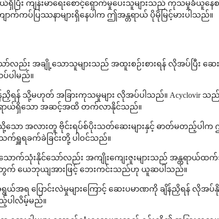
ငယ်ရှိပြီး ကျန်းမာရေးစောင့်ရှောက်မှုပေးသူများသည် ကုသမှုခံယူန
ောက်ကပ်ပြဿနာများရှိနေပါက ဤအန္တရာယ် ပိုမိုမြင့်မားပါသည်။
ည်း အချို့သောသူများသည် အထူးစဉ်းစားရန် လိုအပ်ပြီး ဆေးကို လ
သပ်ပါမည်။
ညှိရန် သို့မဟုတ် အခြားကုသမှုများ လိုအပ်ပါသည်။ Acyclovir 
 အန္တရာယ်ရှိသော အဆင့်အထိ တက်လာနိုင်သည်။
ir ကဲ့သို့သော အလားတူ ဗိုင်းရပ်စ်ပိုးသတ်ဆေးများနှင့် ဓာတ်မတည့
အသက်ရှူရခက်ခဲခြင်းတို့ ပါဝင်သည်။
န်အားဖြင့် သောက်သုံးနိုင်သော်လည်း အကျိုးကျေးဇူးများသည် အန္တရာ
ျားအတွက် ယေဘုယျအားဖြင့် ဘေးကင်းသည်ဟု ယူဆပါသည်။
အရ ပြောင်းလဲမှုများကြောင့် ဆေးပမာဏကို ချိန်ညှိရန် လိုအပ်နိ
ည့်ပါလိမ့်မည်။