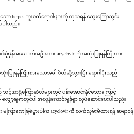
န်သော herpes ကူးစက်ရောဂါများကို ကုသရန် သွေးကြောသွင်း
အပ်ပါသည်။
်း၏ပုံမှန်အဆောက်အဦအစား acyclovir ကို အသုံးပြုရန်ကြိုးစား
 အသုံးပြုရန်ကြိုးစားသောအခါ ပိတ်ဆို့သွားပြီး ရောဂါပိုးသည်
့်အာရုံကြောဆဲလ်များတွင် ပုန်းအောင်းနိုင်သောကြောင့်
ု လျှော့ချရာတွင်ပါ အလွန်ကောင်းမွန်စွာ လုပ်ဆောင်ပေးပါသည်။
း မကြာခဏဖြစ်ပွားပါက acyclovir ကို လက်လှမ်းမီထားရန် ဆရာဝန်