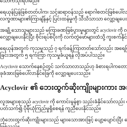
သောက်သုံးရပါမည်။
ရေယုန်ပြန်ဖြစ်တတ်ပါက၊ သင့်ဆရာဝန်သည် ရောဂါစတင်ဖြစ်ပေါ်လာသ
လက္ခဏာများ၏ကြာချိန်နှင့် ပြင်းထန်မှုကို သိသိသာသာ လျှော့ချပေး
အချို့သောသူများသည် မကြာခဏဖြစ်ပွားမှုများတွင် acyclovir ကို 
လျှော့ချပေးနိုင်ပြီး ဗိုင်းရပ်စ်ပိုးကို လက်တွဲဖော်များထံသို့ ကူးစက်နိ
ရေယုန်အတွက် ကုသမှုသည် ၇ ရက်ခန့်ကြာတတ်သော်လည်း အရေပြားပ
ခြင်းအတွက် ၅ ရက်ကြာ ကုသမှုခံယူရန် လိုအပ်ပါသည်။
Acyclovir သောက်နေစဉ်တွင် သက်သာလာသည်ဟု ခံစားရပါကတောင် ဆေးသောက
ခုခံအားဖြစ်ပေါ်လာနိုင်ခြေကို လျှော့ချပေးသည်။
Acyclovir ၏ ဘေးထွက်ဆိုးကျိုးများကား 
လူအများစုသည် acyclovir ကို ကောင်းမွန်စွာ သည်းခံနိုင်သော်လည်း 
ပတ်သက်၍ ပိုမိုယုံကြည်မှုရှိစေရန် ကူညီပေးနိုင်သည်။
ဘုံဘေးထွက်ဆိုးကျိုးများသည် များသောအားဖြင့် ပျော့ပျောင်းပြီ
ဖြစ်သည်။