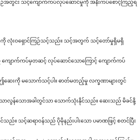
ေစဉ်အတွင်း သင့်ကျောက်ကပ်လုပ်ဆောင်မှုကို အနီးကပ်စောင့်ကြည့်ရ
ုံးဝရှောင်ကြဉ်သင့်သည်။ သင့်အတွက် သင့်တော်မှုရှိမရှိ
သည် ကျောက်ကပ်မှတဆင့် လုပ်ဆောင်သောကြောင့် ကျောက်ကပ်
်ပါက ဤဆေးကို မသောက်သင့်ပါ။ ဓာတ်မတည့်မှု လက္ခဏာများတွင်
ယ်ထက်သာလွန်သောအခါတွင်သာ သောက်သုံးနိုင်သည်။ ဆေးသည် မိခင်နို့
ုင်သည်။ သင့်ဆရာဝန်သည် ပိုမိုနည်းပါးသော ပမာဏဖြင့် စတင်ပြီး