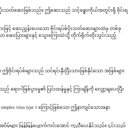
ပ်စ်ပိုးသတ်ဆေးဖြစ်သည်။ ဤဆေးသည် သင့်ခန္ဓာကိုယ်အတွင်းရှိ ဗိုင်းရ
းဖြင့် ဆေးညွှန်းပေးသော ဗိုင်းရပ်စ်ပိုးသတ်ဆေးများထဲမှ တစ်ခု
ာ ဆေးပြားများနှင့် သွေးကြောထဲသို့ တိုက်ရိုက်ထိုးသွင်းသည့်
။ ဤဗိုင်းရပ်စ်များသည် သင်ရင်းနှီးပြီးသားဖြစ်နိုင်သော အဖြစ်များ
ောဂါဖြစ်ပွားမှု၏ ပြင်းထန်မှုနှင့် ကြာချိန်ကို လျှော့ချပေးပြီး
 simplex virus type 1 ကြောင့်ဖြစ်သော ဤနာကျင်သောအနာ
ပိမ့်များ မြန်မြန်ပျောက်ကင်းအောင် ကူညီပေးနိုင်သည်။ ၎င်းသည်