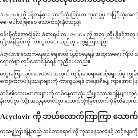
Acyclovir ကို မှန်ကန်စွာသောက်သုံးခြင်းက ကုသမှုမှ အမြင့်ဆုံးအ
စေ၊ မပါဘဲဖြစ်စေ သောက်သုံးနိုင်သည်။
ဝမ်းဗိုက်အောင့်ခြင်း ခံစားရပါက acyclovir ကို အစာ (သို့) နို
ပျို့အန်ခြင်းကို ကာကွယ်ပေးသည်ဟု တွေ့ရှိကြသည်။
Acyclovir သောက်နေစဉ် ရေဓာတ်ပြည့်ဝနေရန် အထူးအရေးကြီးပါသည
ရောက်စွာ လုပ်ဆောင်နိုင်ရန် ကူညီပေးသည်။
သွေးကြောသွင်း acyclovir အတွက် ကျန်းမာရေးစောင့်ရှောက်မှု ကျွမ်းက
ကျောက်ကပ်ပြဿနာများကို ကာကွယ်ရန် တစ်နာရီခန့်ကြာအောင် ဖြ
သင်၏ဆေးပမာဏများကို တစ်နေ့တာလုံး ညီမျှသောအချိန်များတွင် 
နီးကပ်စွာ (သို့) အလွန်ဝေးလံစွာ သောက်သုံးခြင်းထက် ပိုမိုထိရော
Acyclovir ကို ဘယ်လောက်ကြာကြာ သောက
ကုသမှုကြာချိန်သည် သင်ဘာရောဂါကို ကုသနေသလဲနှင့် သင့်ခန္ဓာကိုယ