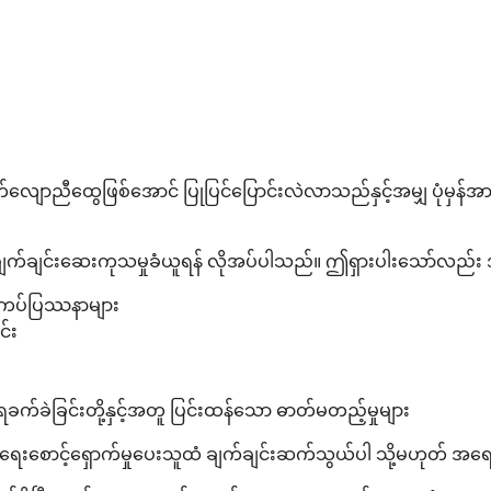
က်လျောညီထွေဖြစ်အောင် ပြုပြင်ပြောင်းလဲလာသည်နှင့်အမျှ ပုံမှ
း ချက်ချင်းဆေးကုသမှုခံယူရန် လိုအပ်ပါသည်။ ဤရှားပါးသော်လည်
ာက်ကပ်ပြဿနာများ
င်း
ရခက်ခဲခြင်းတို့နှင့်အတူ ပြင်းထန်သော ဓာတ်မတည့်မှုများ
ာင့်ရှောက်မှုပေးသူထံ ချက်ချင်းဆက်သွယ်ပါ သို့မဟုတ် အရေးပေါ်