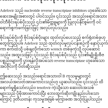
Adefovir သည် nucleotide reverse transcriptase inhibitors ဟုခေါ်သော
ဆေးအမျိုးအစားတွင် ပါဝင်သည်။ ၎င်းသည် အသည်းရောင်အသား
ဝါဘီဗိုင်းရပ်စ်ပိုးသည် ၎င်း၏မိတ္တူများကို ပြုလုပ်နိုင်စွမ်းကို ဝင်
ရောက်စွက်ဖက်ခြင်းဖြင့် အလုပ်လုပ်သည်။
ဗိုင်းရပ်စ်ပိုးကို ဗိုင်းရပ်စ်ပိုးများ ထုတ်လုပ်ပေးသည့် စက်ရုံတစ်ခုဟု
တွေးကြည့်ပါ။ Adefovir သည် ထုတ်လုပ်မှုလုပ်ငန်းစဉ်ကို နှောင့်ယှက်
ကာ စက်ထဲသို့ ပစ်ချလိုက်သော wrench တစ်ခုကဲ့သို့ လုပ်ဆောင်
သည်။ အထူးသဖြင့်၊ ၎င်းသည် ဗိုင်းရပ်စ်ပိုးသည် ၎င်း၏မျိုးရိုးဗီဇ
ပစ္စည်းများကို ပွားရန်လိုအပ်သော reverse transcriptase ဟုခေါ်သော
အင်ဇိုင်းကို ပိတ်ဆို့သည်။
ဤဆေးသည် အသည်းရောင်အသားဝါ B ကုသမှုများတွင်
အလယ်အလတ်အားကောင်းသည်ဟု ယူဆပါသည်။ ၎င်းသည် ထိ
ရောက်မှုရှိသော်လည်း၊ tenofovir ကဲ့သို့သော ဆေးဝါးအသစ်
များသည် ပိုမိုအားကောင်းပြီး ဘေးထွက်ဆိုးကျိုးနည်းပါးသော
ကြောင့် ဒုတိယတန်း ကုသမှုအဖြစ် မကြာခဏ အသုံးပြုပါသည်။