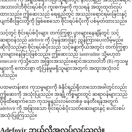
အသားဝါဘီဗိုင်းရပ်စ်ပိုး ကူးစက်မှုကို ကုသရန် အထူးထုတ်လုပ်
ထားသည်။ ဤဆေးသည် ရေရှည်တွင် အသည်းရောင်ရမ်းခြင်းနှင့်
ပျက်စီးခြင်းတို့ကို ဖြစ်စေသော ဗိုင်းရပ်စ်ပိုးကို ပစ်မှတ်ထားသည်။
သင့်တွင် ဗိုင်းရပ်စ်ပိုးများ တက်ကြွစွာ ပွားများနေချိန်တွင် သင့်
ဆရာဝန်သည် adefovir ကို ပုံမှန်အားဖြင့် ညွှန်ကြားပေးလိမ့်မည်။
ဆိုလိုသည်မှာ ဗိုင်းရပ်စ်ပိုးသည် သင့်ခန္ဓာကိုယ်အတွင်း တက်ကြွစွာ
ပွားများနေခြင်းဖြစ်သည်။ ဤဆေးသည် lamivudine သို့မဟုတ်
entecavir ကဲ့သို့သော အခြားအသည်းရောင်အသားဝါဘီ (B) ကုသမှု
များကို ကောင်းစွာ တုံ့ပြန်မှုမရှိသူများအတွက် အထူးအသုံးဝင်
ပါသည်။
ပထမတန်းစား ကုသမှုများကို ခံနိုင်ရည်ရှိလာသောအခါတွင်လည်း
ဤဆေးကို အသုံးပြုသည်။ အချို့ကိစ္စများတွင် ဆရာဝန်များသည်
ပိုမိုထိရောက်သော ကုသမှုနည်းလမ်းတစ်ခု ဖန်တီးရန်အတွက်
adefovir ကို အခြားသော ဗိုင်းရပ်စ်ပိုးသတ်ဆေးများနှင့် ပေါင်းစပ်
အသုံးပြုကြသည်။
Adefovir ဘယ်လိုအလုပ်လုပ်သလဲ။