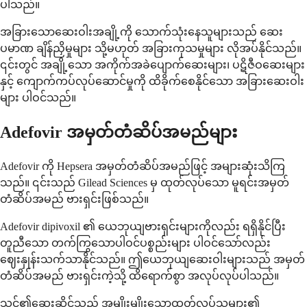
ပါသည်။
အခြားသောဆေးဝါးအချို့ကို သောက်သုံးနေသူများသည် ဆေး
ပမာဏ ချိန်ညှိမှုများ သို့မဟုတ် အခြားကုသမှုများ လိုအပ်နိုင်သည်။
၎င်းတွင် အချို့သော အကိုက်အခဲပျောက်ဆေးများ၊ ပဋိဇီဝဆေးများ
နှင့် ကျောက်ကပ်လုပ်ဆောင်မှုကို ထိခိုက်စေနိုင်သော အခြားဆေးဝါး
များ ပါဝင်သည်။
Adefovir အမှတ်တံဆိပ်အမည်များ
Adefovir ကို Hepsera အမှတ်တံဆိပ်အမည်ဖြင့် အများဆုံးသိကြ
သည်။ ၎င်းသည် Gilead Sciences မှ ထုတ်လုပ်သော မူရင်းအမှတ်
တံဆိပ်အမည် ဗားရှင်းဖြစ်သည်။
Adefovir dipivoxil ၏ ယေဘုယျဗားရှင်းများကိုလည်း ရရှိနိုင်ပြီး
တူညီသော တက်ကြွသောပါဝင်ပစ္စည်းများ ပါဝင်သော်လည်း
ဈေးနှုန်းသက်သာနိုင်သည်။ ဤယေဘုယျဆေးဝါးများသည် အမှတ်
တံဆိပ်အမည် ဗားရှင်းကဲ့သို့ ထိရောက်စွာ အလုပ်လုပ်ပါသည်။
သင်၏ဆေးဆိုင်သည် အမျိုးမျိုးသောထုတ်လုပ်သူများ၏