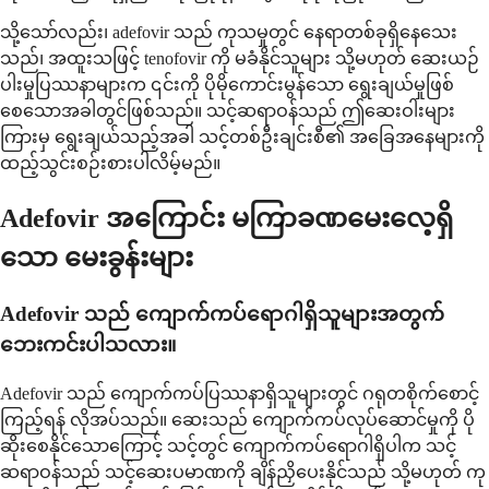
သို့သော်လည်း၊ adefovir သည် ကုသမှုတွင် နေရာတစ်ခုရှိနေသေး
သည်၊ အထူးသဖြင့် tenofovir ကို မခံနိုင်သူများ သို့မဟုတ် ဆေးယဉ်
ပါးမှုပြဿနာများက ၎င်းကို ပိုမိုကောင်းမွန်သော ရွေးချယ်မှုဖြစ်
စေသောအခါတွင်ဖြစ်သည်။ သင့်ဆရာဝန်သည် ဤဆေးဝါးများ
ကြားမှ ရွေးချယ်သည့်အခါ သင့်တစ်ဦးချင်းစီ၏ အခြေအနေများကို
ထည့်သွင်းစဉ်းစားပါလိမ့်မည်။
Adefovir အကြောင်း မကြာခဏမေးလေ့ရှိ
သော မေးခွန်းများ
Adefovir သည် ကျောက်ကပ်ရောဂါရှိသူများအတွက်
ဘေးကင်းပါသလား။
Adefovir သည် ကျောက်ကပ်ပြဿနာရှိသူများတွင် ဂရုတစိုက်စောင့်
ကြည့်ရန် လိုအပ်သည်။ ဆေးသည် ကျောက်ကပ်လုပ်ဆောင်မှုကို ပို
ဆိုးစေနိုင်သောကြောင့် သင့်တွင် ကျောက်ကပ်ရောဂါရှိပါက သင့်
ဆရာဝန်သည် သင့်ဆေးပမာဏကို ချိန်ညှိပေးနိုင်သည် သို့မဟုတ် ကု