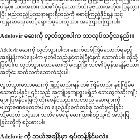
ပါနှင့်။ ယင်းအစား၊ သင်၏ပုံမှန်သောက်သုံးမှုဇယားအတိုင်း ပြန်သွား
ပြီး မည်သည့်ပြဿနာများရှိသည်ကို စောင့်ကြည့်နိုင်ရန် သင့်
ကျန်းမာရေးစောင့်ရှောက်မှုပေးသူအား အကြောင်းကြားပါ။
Adefovir ဆေးကို လွတ်သွားပါက ဘာလုပ်သင့်သနည်း။
Adefovir ဆေးကို လွတ်သွားပါက၊ နောက်တစ်ကြိမ်သောက်ရမည့်
အချိန်နီးကပ်နေပါက မှတ်မိသည်နှင့်တစ်ပြိုင်နက် သောက်ပါ။ ထိုသို့
ဖြစ်ပါက လွတ်သွားသောဆေးကို ကျော်ပြီး သင်၏ပုံမှန်အချိန်ဇယား
အတိုင်း ဆက်လက်သောက်သုံးပါ။
လွတ်သွားသောဆေးကို ဖြည့်ဆည်းရန် တစ်ကြိမ်တည်း နှစ်ကြိမ်မ
သောက်ပါနှင့်။ ၎င်းသည် အကျိုးကျေးဇူးမရှိဘဲ ဘေးထွက်ဆိုးကျိုး
များ ဖြစ်နိုင်ခြေကို တိုးစေနိုင်သည်။ သင်သည် ဆေးများကို
မကြာခဏမေ့တတ်ပါက နေ့စဉ်နှိုးစက်တစ်ခု သတ်မှတ်ခြင်း
သို့မဟုတ် သင့်အား သတိရစေရန် ဆေးပြားစီစဉ်သူကို အသုံးပြု
ခြင်းတို့ကို စဉ်းစားပါ။
Adefovir ကို ဘယ်အချိန်မှာ ရပ်တန့်နိုင်မလဲ။