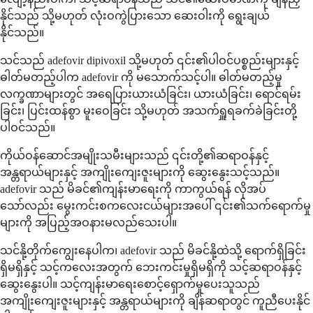
နိုင်သည် သို့မဟုတ် လုံးဝကွဲပြားသော ဆေးဝါးကို ရွေးချယ်
နိုင်သည်။
သင်သည် adefovir dipivoxil သို့မဟုတ် ၎င်း၏ပါဝင်ပစ္စည်းများနှင့်
ဓါတ်မတည့်ပါက adefovir ကို မသောက်သင့်ပါ။ ဓါတ်မတည့်မှု
လက္ခဏာများတွင် အရေပြားယားယံခြင်း၊ ယားယံခြင်း၊ ရောင်ရမ်း
ခြင်း၊ ပြင်းထန်စွာ မူးဝေခြင်း သို့မဟုတ် အသက်ရှူရခက်ခဲခြင်းတို့
ပါဝင်သည်။
ကိုယ်ဝန်ဆောင်အမျိုးသမီးများသည် ၎င်းတို့၏ဆရာဝန်နှင့်
အန္တရာယ်များနှင့် အကျိုးကျေးဇူးများကို ဆွေးနွေးသင့်သည်။
adefovir သည် မိခင်၏ကျန်းမာရေးကို ကာကွယ်ရန် လိုအပ်
သော်လည်း မွေးကင်းစကလေးငယ်များအပေါ် ၎င်း၏သက်ရောက်မှု
များကို အပြည့်အဝနားမလည်သေးပါ။
သင်နို့တိုက်ကျွေးနေပါက၊ adefovir သည် မိခင်နို့ထဲသို့ ရောက်ရှိခြင်း
ရှိမရှိနှင့် သင့်ကလေးအတွက် ဘေးကင်းမှုရှိမရှိကို သင့်ဆရာဝန်နှင့်
ဆွေးနွေးပါ။ သင့်ကျန်းမာရေးစောင့်ရှောက်မှုပေးသူသည်
အကျိုးကျေးဇူးများနှင့် အန္တရာယ်များကို ချိန်ဆရာတွင် ကူညီပေးနိုင်