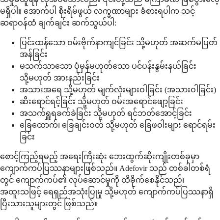
မရှိပါ။ အောက်ပါ စိုးရိမ်ဖွယ် လက္ခဏာများ ခံစားရပါက သင့်
ဆရာဝန်ထံ ချက်ချင်း ဆက်သွယ်ပါ:
ပြင်းထန်သော ဝမ်းဗိုက်နာကျင်ခြင်း သို့မဟုတ် အဆက်မပြတ်
အန်ခြင်း
မသက်သာသော ပုံမှန်မဟုတ်သော ပင်ပန်းနွမ်းနယ်ခြင်း
သို့မဟုတ် အားနည်းခြင်း
အသားအရေ သို့မဟုတ် မျက်လုံးများဝါခြင်း (အသားဝါခြင်း)
ဆီးရောင်ရင့်ခြင်း သို့မဟုတ် ဝမ်းအရောင်ဖျော့ခြင်း
အသက်ရှူရခက်ခဲခြင်း သို့မဟုတ် ရင်ဘတ်အောင့်ခြင်း
ခြေထောက်၊ ခြေချင်းဝတ် သို့မဟုတ် ခြေဖဝါးများ ရောင်ရမ်း
ခြင်း
စောင့်ကြည့်ရမည့် အရေးကြီးဆုံး ဘေးထွက်ဆိုးကျိုးတစ်ခုမှာ
ကျောက်ကပ်ပြဿနာများဖြစ်သည်။ Adefovir သည် တစ်ခါတစ်ရံ
တွင် ကျောက်ကပ်၏ လုပ်ဆောင်မှုကို ထိခိုက်စေနိုင်သည်၊
အထူးသဖြင့် ရေရှည်အသုံးပြုမှု သို့မဟုတ် ကျောက်ကပ်ပြဿနာရှိ
ပြီးသားသူများတွင် ဖြစ်သည်။