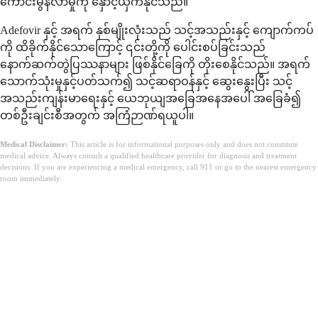
ကောင်းမွန်လာမှုကို နှောင့်ယှက်နိုင်သည်။
Adefovir နှင့် အရက် နှစ်မျိုးလုံးသည် သင့်အသည်းနှင့် ကျောက်ကပ်
ကို ထိခိုက်နိုင်သောကြောင့် ၎င်းတို့ကို ပေါင်းစပ်ခြင်းသည်
နောက်ဆက်တွဲပြဿနာများ ဖြစ်နိုင်ခြေကို တိုးစေနိုင်သည်။ အရက်
သောက်သုံးမှုနှင့်ပတ်သက်၍ သင့်ဆရာဝန်နှင့် ဆွေးနွေးပြီး သင့်
အသည်းကျန်းမာရေးနှင့် ယေဘုယျအခြေအနေအပေါ် အခြေခံ၍
တစ်ဦးချင်းစီအတွက် အကြံဉာဏ်ရယူပါ။
Medical Disclaimer:
This article is for informational purposes only and does not constitute
medical advice. Always consult a qualified healthcare provider for diagnosis and treatment
decisions. If you are experiencing a medical emergency, call 911 or go to the nearest emergency
room immediately.