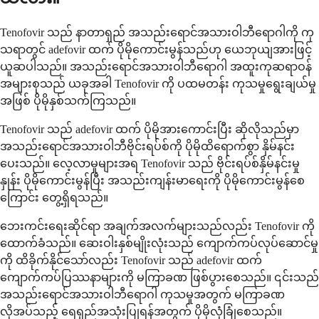
Tenofovir သည် နာတာရှည် အသည်းရောင်အသားဝါဘီရောဂါကို ကု
သရာတွင် adefovir ထက် ပိုမိုကောင်းမွန်သည်ဟု ယေဘုယျအားဖြင့်
ယူဆပါသည်။ အသည်းရောင်အသားဝါဘီရောဂါ အထူးကုဆရာဝန်
အများစုသည် ယခုအခါ Tenofovir ကို ပထမတန်း ကုသမှုရွေးချယ်မှု
အဖြစ် ပိုမိုနှစ်သက်ကြသည်။
Tenofovir သည် adefovir ထက် ပိုမိုအားကောင်းပြီး ဆိုလိုသည်မှာ
အသည်းရောင်အသားဝါဘီဗိုင်းရပ်စ်ကို ပိုမိုထိရောက်စွာ နှိမ်နင်း
ပေးသည်။ လေ့လာမှုများအရ Tenofovir သည် ဗိုင်းရပ်စ်နှိမ်နင်းမှု
နှုန်း ပိုမိုကောင်းမွန်ပြီး အသည်းကျန်းမာရေးကို ပိုမိုကောင်းမွန်စေ
ကြောင်း တွေ့ရှိရသည်။
ဘေးကင်းရေးဆိုင်ရာ အချက်အလက်များသည်လည်း Tenofovir ကို
ထောက်ခံသည်။ ဆေးဝါးနှစ်မျိုးလုံးသည် ကျောက်ကပ်လုပ်ဆောင်မှု
ကို ထိခိုက်နိုင်သော်လည်း Tenofovir သည် adefovir ထက်
ကျောက်ကပ်ပြဿနာများကို မကြာခဏ ဖြစ်ပွားစေသည်။ ၎င်းသည်
အသည်းရောင်အသားဝါဘီရောဂါ ကုသမှုအတွက် မကြာခဏ
လိုအပ်သည့် ရေရှည်အသုံးပြုရန်အတွက် ပိုမိုလုံခြုံစေသည်။