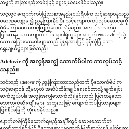
သမှုကို အခြားနည်းလမ်းဖြင့် ရွေးချယ်ပေးနိုင်ပါသည်။
သင့်တွင် ကျောက်ကပ်ပြဿနာအနည်းငယ်ရှိပါက သင့်ဆရာဝန်သည်
ပမာဏလျှော့ချ၍ ညွှန်ကြားနိုင်ပြီး သင့်ကျောက်ကပ်လုပ်ဆောင်မှုကို
ပိုမိုမကြာခဏ စောင့်ကြည့်ပေးပါလိမ့်မည်။ အလယ်အလတ်မှ
ပြင်းထန်သော ကျောက်ကပ်ရောဂါရှိသူများအတွက် entecavir ကဲ့သို့
သော အခြားဆေးဝါးများသည် ပုံမှန်အားဖြင့် ပိုမိုလုံခြုံသော
ရွေးချယ်မှုများဖြစ်သည်။
Adefovir ကို အလွန်အကျွံ သောက်မိပါက ဘာလုပ်သင့်
သနည်း။
သင်သည် adefovir ကို ညွှန်ကြားထားသည်ထက် ပိုသောက်မိပါက
သင့်ဆရာဝန် သို့မဟုတ် အဆိပ်ထိန်းချုပ်ရေးစင်တာသို့ ချက်ချင်း
ဆက်သွယ်ပါ။ အလွန်အကျွံသောက်သုံးခြင်းသည် ပြင်းထန်သော
ဘေးထွက်ဆိုးကျိုးများ၊ အထူးသဖြင့် ကျောက်ကပ်ပြဿနာများ
ဖြစ်နိုင်ခြေကို တိုးစေနိုင်သည်။
နောက်တစ်ကြိမ်သောက်ရမည့်အချိန်တွင် ဆေးမသောက်ဘဲ
ကျော်သွားခြင်းဖြင့် ပိုသောဆေးပမာဏကို ဖြည့်ဆည်းရန် မကြိုးစား