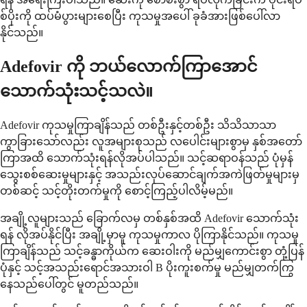
စ်ပိုးကို ထပ်မံပွားများစေပြီး ကုသမှုအပေါ် ခုခံအားဖြစ်ပေါ်လာ
နိုင်သည်။
Adefovir ကို ဘယ်လောက်ကြာအောင်
သောက်သုံးသင့်သလဲ။
Adefovir ကုသမှုကြာချိန်သည် တစ်ဦးနှင့်တစ်ဦး သိသိသာသာ
ကွာခြားသော်လည်း လူအများစုသည် လပေါင်းများစွာမှ နှစ်အတော်
ကြာအထိ သောက်သုံးရန်လိုအပ်ပါသည်။ သင့်ဆရာဝန်သည် ပုံမှန်
သွေးစစ်ဆေးမှုများနှင့် အသည်းလုပ်ဆောင်ချက်အကဲဖြတ်မှုများမှ
တစ်ဆင့် သင့်တိုးတက်မှုကို စောင့်ကြည့်ပါလိမ့်မည်။
အချို့လူများသည် ခြောက်လမှ တစ်နှစ်အထိ Adefovir သောက်သုံး
ရန် လိုအပ်နိုင်ပြီး အချို့မှာမူ ကုသမှုကာလ ပိုကြာနိုင်သည်။ ကုသမှု
ကြာချိန်သည် သင့်ခန္ဓာကိုယ်က ဆေးဝါးကို မည်မျှကောင်းစွာ တုံ့ပြန်
ပုံနှင့် သင့်အသည်းရောင်အသားဝါ B ပိုးကူးစက်မှု မည်မျှတက်ကြွ
နေသည်ပေါ်တွင် မူတည်သည်။