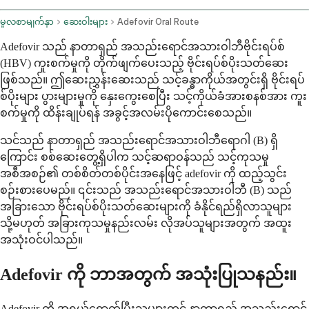
မူလစာမျက်နှာ
ဆေးဝါးများ
Adefovir Oral Route
Adefovir သည် နာတာရှည် အသည်းရောင်အသားဝါဘီဗိုင်းရပ်စ်
(HBV) ကူးစက်မှုကို တိုက်ဖျက်ပေးသည့် ဗိုင်းရပ်စ်ပိုးသတ်ဆေး
ဖြစ်သည်။ ဤဆေးညွှန်းဆေးသည် သင့်ခန္ဓာကိုယ်အတွင်းရှိ ဗိုင်းရပ်
စ်ပိုးများ ပွားများမှုကို နှေးကွေးစေပြီး သင့်ကိုယ်ခံအားစနစ်အား ကူး
စက်မှုကို ထိန်းချုပ်ရန် အခွင့်အလမ်းပိုကောင်းစေသည်။
သင်သည် နာတာရှည် အသည်းရောင်အသားဝါဘီရောဂါ (B) ရှိ
ကြောင်း စစ်ဆေးတွေ့ရှိပါက သင့်ဆရာဝန်သည် သင့်ကုသမှု
အစီအစဉ်၏ တစ်စိတ်တစ်ပိုင်းအနေဖြင့် adefovir ကို ထည့်သွင်း
စဉ်းစားပေမည်။ ၎င်းသည် အသည်းရောင်အသားဝါဘီ (B) သည်
အခြားသော ဗိုင်းရပ်စ်ပိုးသတ်ဆေးများကို ခံနိုင်ရည်ရှိလာသူများ
သို့မဟုတ် အခြားကုသမှုနည်းလမ်း လိုအပ်သူများအတွက် အထူး
အသုံးဝင်ပါသည်။
Adefovir ကို ဘာအတွက် အသုံးပြုသနည်း။
Adefovir ကို အရွယ်ရောက်ပြီးသူများတွင် နာတာရှည် အသည်းရောင်