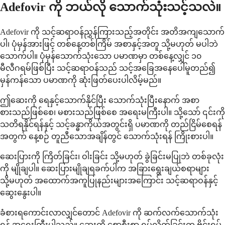
Adefovir ကို ဘယ်လို သောက်သုံးသင့်သလဲ။
Adefovir ကို သင့်ဆရာဝန်ညွှန်ကြားသည့်အတိုင်း အတိအကျသောက်
ပါ၊ ပုံမှန်အားဖြင့် တစ်နေ့တစ်ကြိမ် အစာနှင့်အတူ သို့မဟုတ် မပါဘဲ
သောက်ပါ။ ပုံမှန်သောက်သုံးသော ပမာဏမှာ တစ်နေ့လျှင် ၁၀
မီလီဂရမ်ဖြစ်ပြီး သင့်ဆရာဝန်သည် သင့်အခြေအနေပေါ်မူတည်၍
မှန်ကန်သော ပမာဏကို ဆုံးဖြတ်ပေးပါလိမ့်မည်။
ဤဆေးကို ရေနှင့်သောက်နိုင်ပြီး သောက်သုံးပြီးနောက် အစာ
စားသည်ဖြစ်စေ၊ မစားသည်ဖြစ်စေ အရေးမကြီးပါ။ သို့သော် ၎င်းကို
သတိရနိုင်ရန်နှင့် သင့်ခန္ဓာကိုယ်အတွင်းရှိ ပမာဏကို တည်ငြိမ်စေရန်
အတွက် နေ့စဉ် တူညီသောအချိန်တွင် သောက်သုံးရန် ကြိုးစားပါ။
ဆေးပြားကို ကြိတ်ခြင်း၊ ဝါးခြင်း သို့မဟုတ် ခွဲခြင်းမပြုဘဲ တစ်ခုလုံး
ကို မျိုချပါ။ ဆေးပြားမျိုချရခက်ပါက အခြားရွေးချယ်စရာများ
သို့မဟုတ် အထောက်အကူပြုနည်းများအကြောင်း သင့်ဆရာဝန်နှင့်
ဆွေးနွေးပါ။
ခံစားရကောင်းလာလျှင်တောင် Adefovir ကို ဆက်လက်သောက်သုံး
ရန် အရေးကြီးပါသည်။ ဆေးကို စောစီးစွာ ရပ်လိုက်ခြင်းက ဗိုင်းရပ်