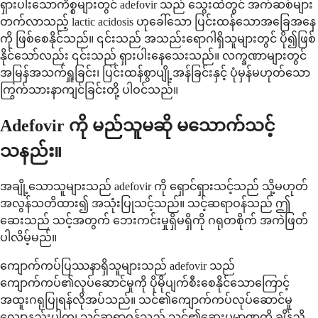
ရှားပါးသောကိစ္စများတွင် adefovir သည် သွေးထဲတွင် အက်ဆစ်များ
တက်လာသည့် lactic acidosis ဟုခေါ်သော ပြင်းထန်သောအခြေအနေ
ကို ဖြစ်စေနိုင်သည်။ ၎င်းသည် အသည်းရောဂါရှိသူများတွင် ပို၍ဖြစ်
နိုင်သော်လည်း ၎င်းသည် ရှားပါးနေသေးသည်။ လက္ခဏာများတွင်
အမြန်အသက်ရှူခြင်း၊ ပြင်းထန်စွာပျို့အန်ခြင်းနှင့် ပုံမှန်မဟုတ်သော
ကြွက်သားနာကျင်ခြင်းတို့ ပါဝင်သည်။
Adefovir ကို မည်သူမဆို မသောက်သင့်
သနည်း။
အချို့သောသူများသည် adefovir ကို ရှောင်ရှားသင့်သည် သို့မဟုတ်
အလွန်သတိထား၍ အသုံးပြုသင့်သည်။ သင့်ဆရာဝန်သည် ဤ
ဆေးသည် သင့်အတွက် ဘေးကင်းမှုရှိမရှိကို ဂရုတစိုက် အကဲဖြတ်
ပါလိမ့်မည်။
ကျောက်ကပ်ပြဿနာရှိသူများသည် adefovir သည်
ကျောက်ကပ်၏လုပ်ဆောင်မှုကို ပိုမိုပျက်စီးစေနိုင်သောကြောင့်
အထူးဂရုပြုရန်လိုအပ်သည်။ သင်၏ကျောက်ကပ်လုပ်ဆောင်မှု
လျော့နည်းပါက၊ သင့်ဆရာဝန်သည် သင်၏ဆေးပမာဏကို ချိန်ညှိ