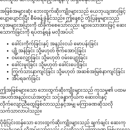
အဖြစ်အများဆုံး ဘေးထွက်ဆိုးကျိုးများသည် ယေဘုယျအားဖြင့်
ပျော့ပျောင်းပြီး စီမံခန့်ခွဲနိုင်သည်။ ဤနေ့စဉ် တုံ့ပြန်မှုများသည်
လူအများအပြားကို ထိခိုက်စေသော်လည်း များသောအားဖြင့် ဆေး
သောက်ခြင်းကို ရပ်တန့်ရန် မလိုအပ်ပါ:
ခေါင်းကိုက်ခြင်းနှင့် အနည်းငယ် မောပန်းခြင်း
ပျို့အန်ခြင်း သို့မဟုတ် ဗိုက်အောင့်ခြင်း
ဝမ်းလျှောခြင်း သို့မဟုတ် ဝမ်းပျော့ခြင်း
ခေါင်းမူးခြင်း သို့မဟုတ် ခေါင်းပေါ့ခြင်း
ကြွက်သားနာကျင်ခြင်း သို့မဟုတ် အဆစ်အမြစ်နာကျင်ခြင်း
အိပ်ရခက်ခြင်း
ဤအဖြစ်များသော ဘေးထွက်ဆိုးကျိုးများသည် ကုသမှု၏ ပထမ
အပတ်အနည်းငယ်အတွင်း သင့်ခန္ဓာကိုယ်က ဆေးဝါးနှင့်
လိုက်လျောညီထွေဖြစ်လာသည်နှင့်အမျှ မကြာခဏဆိုသလို
သက်သာလာပါသည်။
ပိုမိုပြင်းထန်သော ဘေးထွက်ဆိုးကျိုးများသည် ချက်ချင်း ဆေးကု
သမှုခံယူရန် လိုအပ်သော်လည်း ၎င်းတို့သည် မကြာခဏ ဖြစ်ပွားလေ့