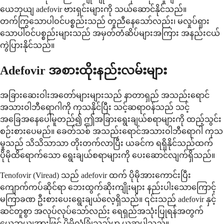
ယေဘုယျ adefovir ဗားရှင်းများကို သယ်ဆောင်နိုင်သည်။
တက်ကြွသောပါဝင်ပစ္စည်းသည် တူညီနေသော်လည်း၊ မလှုပ်ရှား
သောပါဝင်ပစ္စည်းများသည် အမှတ်တံဆိပ်များအကြား အနည်းငယ်
ကွဲပြားနိုင်သည်။
Adefovir အစားထိုးနည်းလမ်းများ
အခြားဆေးဝါးအတော်များများသည် နာတာရှည် အသည်းရောင်
အသားဝါဘီရောဂါကို ကုသနိုင်ပြီး သင့်ဆရာဝန်သည် သင့်
အခြေအနေပေါ်မူတည်၍ ဤအခြားရွေးချယ်စရာများကို ထည့်သွင်း
စဉ်းစားပေမည်။ ခေတ်သစ် အသည်းရောင်အသားဝါဘီရောဂါ ကုသ
မှုသည် သိသိသာသာ တိုးတက်လာပြီး ယခင်က ရရှိနိုင်သည်ထက်
ပိုမိုထိရောက်သော ရွေးချယ်စရာများကို ပေးဆောင်လျက်ရှိသည်။
Tenofovir (Viread) သည် adefovir ထက် ပိုမိုအားကောင်းပြီး
ကျောက်ကပ်ဆိုင်ရာ ဘေးထွက်ဆိုးကျိုးများ နည်းပါးသောကြောင့်
မကြာခဏ ဦးစားပေးရွေးချယ်လေ့ရှိသည်။ ၎င်းသည် adefovir နှင့်
ဆင်တူစွာ အလုပ်လုပ်သော်လည်း ရေရှည်အသုံးပြုရန်အတွက်
ယေဘုယျအားဖြင့် ပိုမိုလုံခြုံသည်ဟု ယူဆပါသည်။