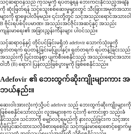
သင့်ဆရာဝန်သည် ကုသမှုကို ရပ်တန့်ရန် ဘေးကင်းနိုင်သည့်အချိန်
ကို ဆုံးဖြတ်ရန် သင့်သွေးစစ်ဆေးမှုများတွင် သီးခြားအမှတ်အသား
များကို ရှာဖွေပါလိမ့်မည်။ ၎င်းတို့တွင် သင့်အသည်းရောင်အသားဝါ
B ဗိုင်းရပ်စ်ပိုးပမာဏ၊ အသည်းအင်ဇိုင်းအဆင့်နှင့် အသည်း
ကျန်းမာရေး၏ အခြားညွှန်းကိန်းများ ပါဝင်သည်။
သင့်ဆရာဝန်နှင့် တိုင်ပင်ခြင်းမရှိဘဲ adefovir သောက်သုံးမှုကို
ရုတ်တရက် ရပ်တန့်ခြင်းမပြုပါနှင့်။ ရုတ်တရက် ရပ်တန့်ခြင်းသည်
အသည်းကို ပြင်းထန်စွာ ပျက်စီးစေနိုင်သည့် အသည်းရောင်အသား
ဝါဘီ (B) ရောဂါ ပြန်လည်ဖြစ်ပွားမှုကို ဖြစ်စေနိုင်သည်။
Adefovir ၏ ဘေးထွက်ဆိုးကျိုးများကား အ
ဘယ်နည်း။
ဆေးဝါးအားလုံးကဲ့သို့ပင် adefovir သည် ဘေးထွက်ဆိုးကျိုးများကို
ဖြစ်စေနိုင်သော်လည်း လူအများစုက ၎င်းကို ကောင်းစွာ သည်းခံ
နိုင်သည်။ သင်ဘာကို မျှော်လင့်ရမည်ကို နားလည်ခြင်းက သင့်အား
ပိုမိုပြင်ဆင်ထားသလိုခံစားရစေပြီး သင့်ကျန်းမာရေးစောင့်ရှောက်မှု
ပေးသူထံ ဆက်သွယ်ရမည့်အချိန်ကို သိရှိစေနိုင်သည်။