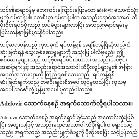
သင်၏ဆရာဝန်မှ ဘေးကင်းကြောင်းပြောမှသာ adefovir သောက်သုံး
မှုကို ရပ်တန့်ပါ။ စောစီးစွာ ရပ်တန့်ပါက အသည်းရောင်အသားဝါ ဘီ
ပိုးဗိုင်းရပ်စ်ပိုးသည် ထပ်မံပွားများလာပြီး အသည်းရောင်ရမ်းမှု
ပြင်းထန်စွာဖြစ်ပွားနိုင်ပါသည်။
သင့်ဆရာဝန်သည် ကုသမှုကို ရပ်တန့်ရန် အချိန်တန်ပြီဆိုသည်ကို
ဆုံးဖြတ်ရန် သွေးစစ်ဆေးမှုများကို အသုံးပြုပါလိမ့်မည်။ ဤ
စစ်ဆေးမှုများသည် သင့်ဗိုင်းရပ်စ်ပိုးပမာဏ၊ အသည်းအင်ဇိုင်း
အဆင့်များနှင့် အသည်းရောင်အသားဝါ ဘီပိုးလှုပ်ရှားမှု၏ အခြား
အမှတ်အသားများကို ကြည့်ရှုစစ်ဆေးသည်။ ရပ်တန့်ရန်
ဆုံးဖြတ်ချက်သည် တစ်ဦးချင်းစီအပေါ်တွင်မူတည်ပြီး ကုသမှု
အပေါ် သင်၏တုံ့ပြန်မှုအပေါ် မူတည်ပါသည်။
Adefovir သောက်နေစဉ် အရက်သောက်လို့ရပါသလား။
Adefovir သောက်နေစဉ် အရက်ရှောင်ခြင်းသည် အကောင်းဆုံးဖြစ်
ပြီး အထူးသဖြင့် အသည်းရောင်အသားဝါ ဘီပိုးရှိပါက ရှောင်သင့်
သည်။ အရက်သည် အသည်းပျက်စီးမှုကို ပိုဆိုးစေပြီး သင့်ပြန်လည်