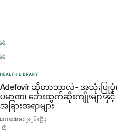
Benchmarks
Stories
FAQ
Sign up / Log in
HEALTH LIBRARY
Adefovir ဆိုတာဘာလဲ- အသုံးပြုပုံ၊
ပမာဏ၊ ဘေးထွက်ဆိုးကျိုးများနှင့်
အခြားအရာများ
Last updated
၂၀၂၆ ဧပြီ ၃