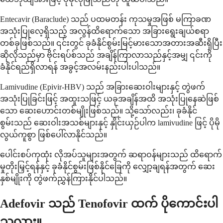
Entecavir (Baraclude) သည် ပထမတန်း ကုသမှုအဖြစ် မကြာခဏ
အသုံးပြုလေ့ရှိသည့် အလွန်ထိရောက်သော အခြားရွေးချယ်စရာ
တစ်ခုဖြစ်သည်။ ၎င်းတွင် ခုခံနိုင်စွမ်းမြင့်မားသောအတားအဆီးရှိပြီး
ဆိုလိုသည်မှာ ဗိုင်းရပ်စ်သည် အချိန်ကြာလာသည်နှင့်အမျှ ၎င်းကို
ခံနိုင်ရည်ရှိလာရန် အခွင့်အလမ်းနည်းပါးပါသည်။
Lamivudine (Epivir-HBV) သည် အခြားဆေးဝါးများနှင့် တွဲဖက်
အသုံးပြုခြင်းဖြင့် အထူးသဖြင့် ယခုအချိန်အထိ အသုံးပြုနေဆဲဖြစ်
သော ဆေးဟောင်းတစ်မျိုးဖြစ်သည်။ သို့သော်လည်း၊ ခုခံနိုင်
စွမ်းသည် ဆေးဝါးအသစ်များနှင့် နှိုင်းယှဉ်ပါက lamivudine ဖြင့် ပိုမို
လွယ်ကူစွာ ဖြစ်ပေါ်လာနိုင်သည်။
ပေါင်းစပ်ကုထုံး လိုအပ်သူများအတွက် ဆရာဝန်များသည် ထိရောက်
မှုတိုးမြှင့်ရန်နှင့် ခုခံနိုင်စွမ်းဖြစ်နိုင်ခြေကို လျှော့ချရန်အတွက် ဆေး
နှစ်မျိုးကို တွဲဖက်ညွှန်ကြားနိုင်ပါသည်။
Adefovir သည် Tenofovir ထက် ပိုကောင်းပါ
သလား။