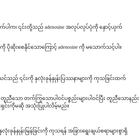
က၊ ၎င်းတို့သည် adenosine အလုပ်လုပ်ပုံကို နှောင့်ယှက်
ု ပိုဆိုးစေနိုင်သောကြောင့် adenosine ကို မသောက်သင့်ပါ။
သင်သည် ၎င်းကို နှလုံးခုန်နှုန်းပြဿနာများကို ကုသခြင်းထက်
တွင် တူညီသော တက်ကြွသောပါဝင်ပစ္စည်းများပါဝင်ပြီး တူညီသောနည်း
င်းကိုမဆို အသုံးပြုပါလိမ့်မည်။
ခုန်နှုန်းမြန်ခြင်းကို ကုသရန် အခြားရွေးချယ်စရာများစွာရှိ