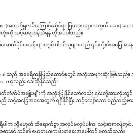
line (အသက်ရှူလမ်းကြောင်းဆိုင်ရာ ပြဿနာများအတွက် ဆေး) သောက်ပါ
းလုံးကို သင့်ဆရာဝန်သိရန် လိုအပ်ပါသည်။
ံး၏အောက်ပိုင်းအခန်းများတွင် ပါဝင်သူများသည် ၎င်းတို့၏အခြေအနေကိ
Adenocard သည် အမေရိကန်ပြည်ထောင်စုတွင် အသုံးအများဆုံးဖြစ်သည်။ 
can ဟုလည်း ခေါ်ဆိုနိုင်သည်။
်တံဆိပ်အမျိုးမျိုးကို အသုံးပြုနိုင်သော်လည်း ၎င်းတို့အားလုံး
သည် သင့်အခြေအနေအတွက် ရရှိနိုင်ပြီး သင့်လျော်သော မည်သည့်ဗားရှ
ါက သို့မဟုတ် ထိရောက်စွာ အလုပ်မလုပ်ပါက၊ သင့်ဆရာဝန်တွင် နှလုံး
ိုးအစားနှင့် သင်၏ ယေဘုယျကျန်းမာရေးအပေါ်တွင် မူတည်သည်။