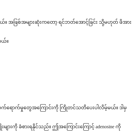
တယ်။ အဖြစ်အများဆုံးကတော့ ရင်ဘတ်အောင့်ခြင်း သို့မဟုတ် ဖိအား
တယ်။
ကျိုးသက်ရောက်မှုတွေအကြောင်းကို ကြိုတင်သတိပေးပါလိမ့်မယ်။ ဒါမှ
ိုးများကို ခံစားရနိုင်သည်။ ဤအကြောင်းကြောင့် adenosine ကို