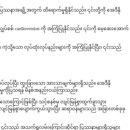
န်းပြဿနာအချို့အတွက် ထိရောက်မှုရှိနိုင်သည်။ ၎င်းတို့ကို အေဒီနို
လျှပ်စစ် cardioversion ကို အကြံပြုနိုင်သည်။ ၎င်းကို မေ့ဆေးအောက်
 ကဲ့သို့သော လုပ်ထုံးလုပ်နည်းများကို အကြံပြုနိုင်ပြီး၊ ၎င်းသည်
ွာအလုပ်လုပ်ပြီး ထူးခြားသော အားသာချက်များရှိသည်။ အေဒီနို
ောက်မှုကိုပြသရန် မိနစ်အနည်းငယ်ကြာသည်။
ြောင့်ဖြစ်ပြီး သင့်စနစ်မှ လျင်မြန်စွာထွက်ခွာသွား
င်မြန်စွာပျောက်ကွယ်သွားပြီး ဆရာဝန်များသည် အခြားတစ်ခုခု
် ၎င်းသည် အသက်ရှူလမ်းကြောင်းဆိုင်ရာ ပြဿနာများရှိသူများ