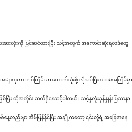
က အရာအားလုံးကို ပြင်ဆင်ထားပြီး သင့်အတွက် အကောင်းဆုံးရလဒ်တွေ
အများစုဟာ တစ်ကြိမ်သာ သောက်သုံးဖို့ လိုအပ်ပြီး ပထမအကြိမ်မှာ
ြစ်ပြီး ထိုအတိုင်း ဆက်ရှိနေသင့်ပါတယ်။ သင့်နှလုံးခုန်နှုန်းပြဿနာ
စ်နေ့တည်းမှာ အိမ်ပြန်နိုင်ပြီး အချို့ကတော့ ၎င်းတို့ရဲ့ အခြေအနေ