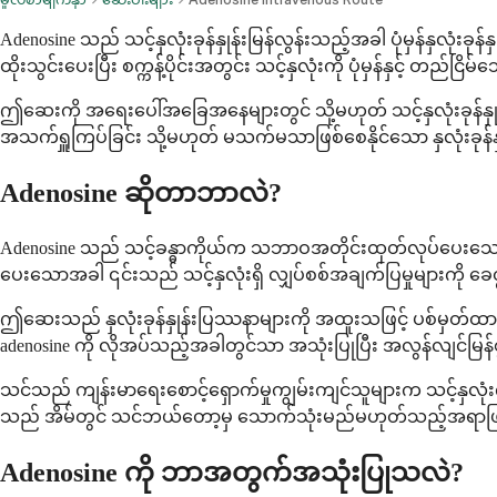
Adenosine သည် သင့်နှလုံးခုန်နှုန်းမြန်လွန်းသည့်အခါ ပုံမှန်နှလုံး
ထိုးသွင်းပေးပြီး စက္ကန့်ပိုင်းအတွင်း သင့်နှလုံးကို ပုံမှန်နှင့် တည်င
ဤဆေးကို အရေးပေါ်အခြေအနေများတွင် သို့မဟုတ် သင့်နှလုံးခုန်နှု
အသက်ရှူကြပ်ခြင်း သို့မဟုတ် မသက်မသာဖြစ်စေနိုင်သော နှလုံးခုန်
Adenosine ဆိုတာဘာလဲ?
Adenosine သည် သင့်ခန္ဓာကိုယ်က သဘာဝအတိုင်းထုတ်လုပ်ပေးသော ပစ
ပေးသောအခါ ၎င်းသည် သင့်နှလုံးရှိ လျှပ်စစ်အချက်ပြမှုများကို ခေတ္တန
ဤဆေးသည် နှလုံးခုန်နှုန်းပြဿနာများကို အထူးသဖြင့် ပစ်မှတ်ထား
adenosine ကို လိုအပ်သည့်အခါတွင်သာ အသုံးပြုပြီး အလွန်လျင်မြန်စ
သင်သည် ကျန်းမာရေးစောင့်ရှောက်မှုကျွမ်းကျင်သူများက သင့်နှလုံ
သည် အိမ်တွင် သင်ဘယ်တော့မှ သောက်သုံးမည်မဟုတ်သည့်အရာဖြစ်ပြ
Adenosine ကို ဘာအတွက်အသုံးပြုသလဲ?