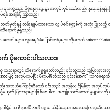
ြီး၊ ၎င်းတို့သည် ပိုမိုနှေးကွေးစွာ အလုပ်လုပ်သော်လည်း နှလုံးခုန်နှု
ပ်ရန် အချိန်ပိုကြာသည်။
လည်သတ်မှတ်ရန် ထိန်းချုပ်ထားသော လျှပ်စစ်ရှော့ခ်ကို အသုံးပြုသည့် 
န်ထိရောက်မှုရှိသည်။
ါးများ၊ လူနေမှုပုံစံပြောင်းလဲမှုများ သို့မဟုတ် catheter ablation
 ထက် ပိုကောင်းပါသလား။
ြန်ခြင်းကို ကုသရာတွင် ထိရောက်မှုရှိသော်လည်း ၎င်းတို့သည် ကွဲပြားစ
် ပုံမှန်အားဖြင့် အလုပ်လုပ်ပြီး ဗီရာပါမီလ်သည် ၎င်း၏အကျိုးသက်ရ
အဘယ်ကြောင့်ဆိုသော် ၎င်းသည် အလွန်လျင်မြန်စွာ အလုပ်လုပ်သောက
ို့မဟုတ် ပြဿနာများဖြစ်စေပါက၊ အကျိုးသက်ရောက်မှုများသည် လျ
ါရှိပါက ဗီရာပါမီလ်ကို ရွေးချယ်နိုင်သည်၊ အဘယ်ကြောင့်ဆိုသော