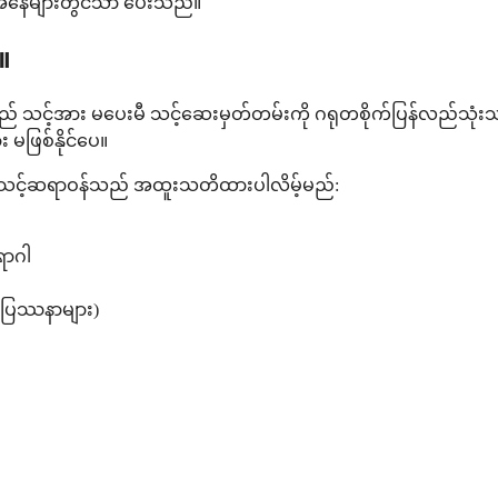
ေအနေများတွင်သာ ပေးသည်။
။
သည် သင့်အား မပေးမီ သင့်ဆေးမှတ်တမ်းကို ဂရုတစိုက်ပြန်လည်သုံးသ
မဖြစ်နိုင်ပေ။
သင့်ဆရာဝန်သည် အထူးသတိထားပါလိမ့်မည်:
ောဂါ
င် ပြဿနာများ)