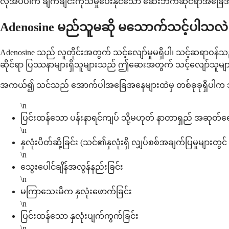
လိုအပ်ပါက ချက်ချင်းကုသမှုပေးနိုင်သော ဆေးဘက်ဆိုင်ရာအခြ
Adenosine မည်သူမဆို မသောက်သင့်ပါသလဲ
Adenosine သည် လူတိုင်းအတွက် သင့်လျော်မှုမရှိပါ၊ သင့်ဆရာဝန်
ဆိုင်ရာ ပြဿနာများရှိသူများသည် ဤဆေးအတွက် သင့်လျော်သူများ 
အကယ်၍ သင်သည် အောက်ပါအခြေအနေများထဲမှ တစ်ခုခုရှိပါက 
\n
ပြင်းထန်သော ပန်းနာရင်ကျပ် သို့မဟုတ် နာတာရှည် အဆုတ်ရ
\n
နှလုံးပိတ်ဆို့ခြင်း (သင်၏နှလုံးရှိ လျှပ်စစ်အချက်ပြမှုများတွ
\n
သွေးပေါင်ချိန်အလွန်နည်းခြင်း
\n
မကြာသေးမီက နှလုံးဖောက်ခြင်း
\n
ပြင်းထန်သော နှလုံးပျက်ကွက်ခြင်း
\n