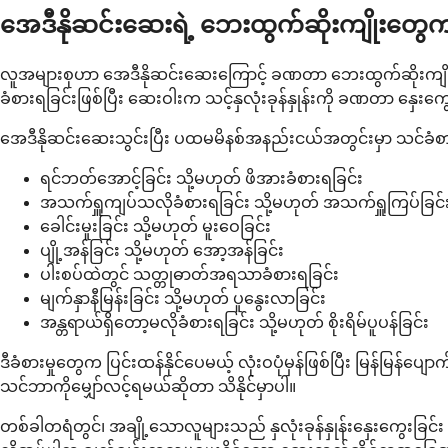
အေဒီနိုဆင်းဆေးရဲ့ ဘေးထွက်ဆိုးကျိုးတွ
လူအများစုဟာ အေဒီနိုဆင်းဆေးကြောင့် ခဏတာ ဘေးထွက်ဆိုးကျိုးအချ
ခံစားရခြင်းဖြစ်ပြီး ဆေးဝါးက သင့်နှလုံးခုန်နှုန်းကို ခဏတာ နှေ
အေဒီနိုဆင်းဆေးသွင်းပြီး ပထမမိနစ်အနည်းငယ်အတွင်းမှာ သင်ခံစ
ရင်ဘတ်အောင့်ခြင်း သို့မဟုတ် ဖိအားခံစားရခြင်း
အသက်ရှူကျပ်သလိုခံစားရခြင်း သို့မဟုတ် အသက်ရှူကြပ်ခြင်
ခေါင်းမူးခြင်း သို့မဟုတ် မူးဝေခြင်း
ပျို့အန်ခြင်း သို့မဟုတ် အော့အန်ခြင်း
ပါးစပ်ထဲတွင် သတ္တုဓာတ်အရသာခံစားရခြင်း
မျက်နှာနီမြန်းခြင်း သို့မဟုတ် ပူနွေးလာခြင်း
အန္တရာယ်ရှိတော့မလိုခံစားရခြင်း သို့မဟုတ် စိုးရိမ်ပူပန်ခြင်း
ဒီခံစားမှုတွေက ပြင်းထန်နိုင်ပေမယ့် လုံးဝပုံမှန်ဖြစ်ပြီး မြန်မြ
သင်ဘာကိုမျှော်လင့်ရမယ်ဆိုတာ သိနိုင်မှာပါ။
တစ်ခါတရံတွင်၊ အချို့သောလူများသည် နှလုံးခုန်နှုန်းနှေးကွေးခြင်း