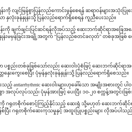
ခုန်နှုန်းကို လျင်မြန်စွာပြန်လည်ကောင်းမွန်စေရန် ဆရာဝန်များအသုံးပ
ြိမ်သော နှလုံးခုန်နှုန်းသို့ ပြန်လည်ရောက်ရှိစေရန် ကူညီပေးသည်။
န်းကို ချက်ချင်းပြင်ဆင်ရန်လိုအပ်သည့် ဆေးဘက်ဆိုင်ရာအခြေအနေမျ
နှုန်းမမှန်ခြင်းအချို့အတွက် “ပြန်လည်စတင်ခလုတ်” တစ်ခုအဖြစ် တ
္စည်းတစ်ခုဖြစ်သော်လည်း ဆေးဝါးပုံစံဖြင့် ဆေးဘက်ဆိုင်ရာအသုံး
ှေးကွေးစေပြီး ပုံမှန်နှလုံးခုန်နှုန်းသို့ ပြန်လည်ရောက်ရှိစေသည်။
သည့် antiarrhythmic ဆေးဝါးများဟုခေါ်သော အမျိုးအစားတွင် ပါဝ
ွာ အလုပ်လုပ်သည်၊ ပုံမှန်အားဖြင့် ပေးပြီး ၁၀-၂၀ စက္ကန့်အတွင်းဖြ
းကို ဂရုတစိုက်စောင့်ကြည့်နိုင်သည့် ဆေးရုံ သို့မဟုတ် ဆေးဘက်ဆိ
ီး ဂရုတစိုက်ဆေးကုသမှုနှင့် အထူးပြုပစ္စည်းများ လိုအပ်ပါသည