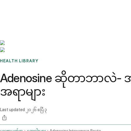
Benchmarks
Stories
FAQ
Sign up / Log in
HEALTH LIBRARY
Adenosine ဆိုတာဘာလဲ- အသု
အရာများ
Last updated
၂၀၂၆ ဧပြီ ၃
မူလစာမျက်နှာ
ဆေးဝါးများ
Adenosine Intravenous Route