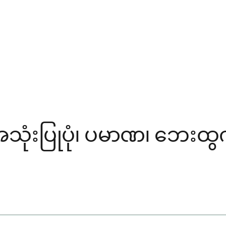
ံးပြုပုံ၊ ပမာဏ၊ ဘေးထွက်ဆ