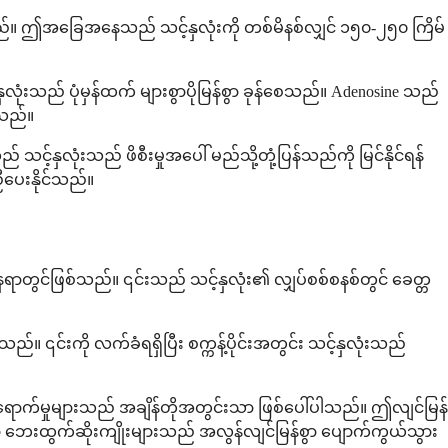
းပြုသည်။ ဤအခြေအနေသည် သင့်နှလုံးကို တစ်မိနစ်လျှင် ၁၅၀-၂၅၀ ကြိမ်
လုံးသည် ပုံမှန်ထက် များစွာပိုမြန်စွာ ခုန်စေသည်။ Adenosine သည်
ေသည်။
်နှလုံးသည် ဖိစီးမှုအပေါ် မည်သို့တုံ့ပြန်သည်ကို မြင်နိုင်ရန်
ညီပေးနိုင်သည်။
နေရာတွင်ဖြစ်သည်။ ၎င်းသည် သင့်နှလုံး၏ လျှပ်စစ်စနစ်တွင် ခေတ္တ
၎င်းကို လက်ခံရရှိပြီး စက္ကန့်ပိုင်းအတွင်း သင့်နှလုံးသည်
်ရောက်မှုများသည် အချိန်တိုအတွင်းသာ ဖြစ်ပေါ်ပါသည်။ ဤလျင်မြန်
းထွက်ဆိုးကျိုးများသည် အလွန်လျင်မြန်စွာ ပျောက်ကွယ်သွား