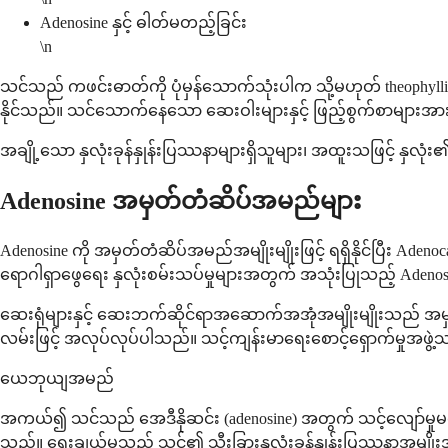
Adenosine နှင့် ဓါတ်မတည့်ခြင်း
\n
သင်သည် ကဖင်းဓာတ်ကို ပုံမှန်သောက်သုံးပါက သို့မဟုတ် theophyl
နိုင်သည်။ သင်သောက်နေသော ဆေးဝါးများနှင့် ဖြည့်စွက်စာများအာ
အချို့သော နှလုံးခုန်နှုန်းပြဿနာများရှိသူများ၊ အထူးသဖြင့် နှလု
Adenosine အမှတ်တံဆိပ်အမည်များ
Adenosine ကို အမှတ်တံဆိပ်အမည်အမျိုးမျိုးဖြင့် ရရှိနိုင်ပြီး 
ရောဂါရှာဖွေရေး နှလုံးစမ်းသပ်မှုများအတွက် အသုံးပြုသည့် Adenos
ဆေးရုံများနှင့် ဆေးဘက်ဆိုင်ရာအဆောက်အအုံအမျိုးမျိုးသည် အမှတ
လမ်းဖြင့် အလုပ်လုပ်ပါသည်။ သင့်ကျန်းမာရေးစောင့်ရှောက်မှုအဖွဲ့
ယေဘုယျအမည်
အကယ်၍ သင်သည် အေဒီနိုဆင်း (adenosine) အတွက် သင့်လျော်မှုမရှိပ
သည်။ ရွေးချယ်မှုသည် သင်၏ သီးခြားနှလုံးခုန်နှုန်းပြဿနာအမျ