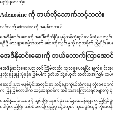
မည်ဖြစ်သည်။
Adenosine ကို ဘယ်လိုသောက်သင့်သလဲ။
သင်သည် adenosine ကို အမှန်တကယ်
အေဒီနိုဆင်းဆေးကို အချိန်ကိုက်ပြီး မှန်ကန်တဲ့နည်းလမ်းနဲ့ ပေး
ရရှိဖို့ သေချာစေဖို့အတွက် ဆေးထိုးသွင်းမှုကို ဂရုတစိုက် ညှိနှိုင်းပ
အေဒီနိုဆင်းဆေးကို ဘယ်လောက်ကြာအောင်
အေဒီနိုဆင်းဆေးဟာ တစ်ကြိမ်တည်း ကုသမှုပေးရပြီး ချက်ချင်းအကျ
နှလုံးခုန်နှုန်းပုံမှန်မဖြစ်ပါက ဒုတိယ သို့မဟုတ် တတိယအကြိမ် ထပ်မံ
ဆေးဝါးဟာ မိနစ်ပိုင်းအတွင်းမှာ သင့်ခန္ဓာကိုယ်ထဲကနေ လုံးဝပျောက်ကွယ
က ပြန်ဖြစ်လာပါက သင့်ဆရာဝန်က အဓိကအကြောင်းရင်းများကို စုံစမ်
အေဒီနိုဆင်းဆေးကို သွင်းပြီးနောက်မှာ သင့်နှလုံးခုန်နှုန်း တည်ငြိ
ပေါ်မူတည်ပြီး ထပ်မံစောင့်ကြည့်မှု သို့မဟုတ် ကုသမှုခံယူဖို့ လိုအပ်န