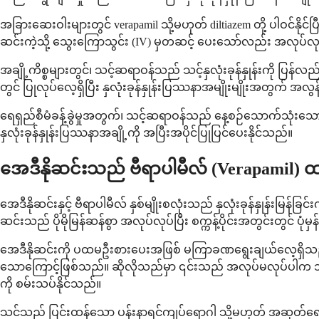
အခြားဆေးဝါးများတွင် verapamil သို့မဟုတ် diltiazem တို့ ပါဝင်နိုင်ပ
ဆင်းကဲ့သို့ သွေးကြောသွင်း (IV) မှတဆင့် ပေးသော်လည်း အလုပ်လု
အချို့ကိစ္စများတွင်၊ သင့်ဆရာဝန်သည် သင့်နှလုံးခုန်နှုန်းကို ပြန်
တွင် ပြုလုပ်လေ့ရှိပြီး နှလုံးခုန်နှုန်းပြဿနာအမျိုးမျိုးအတွက် အလွ
ရေရှည်စီမံခန့်ခွဲမှုအတွက်၊ သင့်ဆရာဝန်သည် နေ့စဉ်သောက်သုံးသော ဆေးဝ
နှလုံးခုန်နှုန်းပြဿနာအချို့ကို အပြီးအပိုင်ပြုပြင်ပေးနိုင်သည်။
အေဒီနိုဆင်းသည် ဗီရာပါမီလ် (Verapamil)
အေဒီနိုဆင်းနှင့် ဗီရာပါမီလ် နှစ်မျိုးစလုံးသည် နှလုံးခုန်နှုန်းမ
ဆင်းသည် ပိုမိုမြန်ဆန်စွာ အလုပ်လုပ်ပြီး စက္ကန့်ပိုင်းအတွင်းတွင
အေဒီနိုဆင်းကို ပထမဦးစားပေးအဖြစ် မကြာခဏရွေးချယ်လေ့ရှိသည်၊ 
သောကြောင့်ဖြစ်သည်။ ဆိုလိုသည်မှာ ၎င်းသည် အလုပ်မလုပ်ပါက သ
ကို စမ်းသပ်နိုင်သည်။
သင်သည် ပြင်းထန်သော ပန်းနာရင်ကျပ်ရောဂါ သို့မဟုတ် အဆုတ်ရောဂ