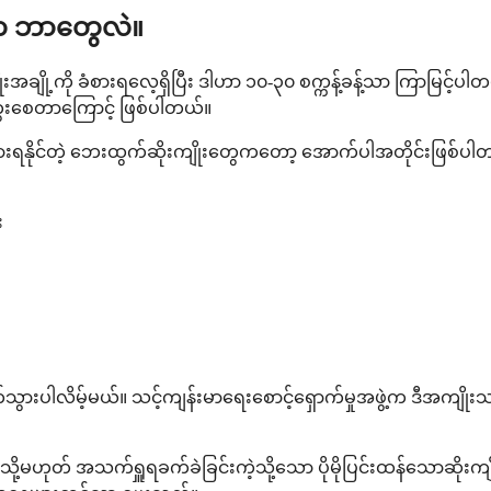
ေက ဘာတွေလဲ။
ို့ကို ခံစားရလေ့ရှိပြီး ဒါဟာ ၁၀-၃၀ စက္ကန့်ခန့်သာ ကြာမြင့်ပါ
းကွေးစေတာကြောင့် ဖြစ်ပါတယ်။
ားရနိုင်တဲ့ ဘေးထွက်ဆိုးကျိုးတွေကတော့ အောက်ပါအတိုင်းဖြစ်ပါ
း
န်ပျောက်သွားပါလိမ့်မယ်။ သင့်ကျန်းမာရေးစောင့်ရှောက်မှုအဖွဲ့က ဒီအ
 သို့မဟုတ် အသက်ရှူရခက်ခဲခြင်းကဲ့သို့သော ပိုမိုပြင်းထန်သောဆိုးကျ