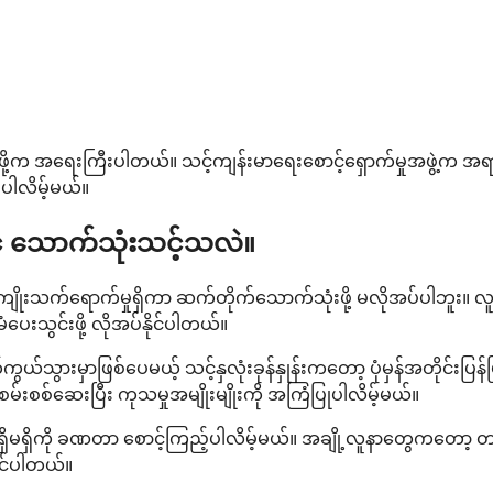
သွင်းဖို့က အရေးကြီးပါတယ်။ သင့်ကျန်းမာရေးစောင့်ရှောက်မှုအဖွဲ့
ေးပါလိမ့်မယ်။
 သောက်သုံးသင့်သလဲ။
ိုးသက်ရောက်မှုရှိကာ ဆက်တိုက်သောက်သုံးဖို့ မလိုအပ်ပါဘူး။ လူ
ပေးသွင်းဖို့ လိုအပ်နိုင်ပါတယ်။
်သွားမှာဖြစ်ပေမယ့် သင့်နှလုံးခုန်နှုန်းကတော့ ပုံမှန်အတိုင်းပြန်ဖ
းစစ်ဆေးပြီး ကုသမှုအမျိုးမျိုးကို အကြံပြုပါလိမ့်မယ်။
မ်မှုရှိမရှိကို ခဏတာ စောင့်ကြည့်ပါလိမ့်မယ်။ အချို့လူနာတွေကတော့ တ
ိုင်ပါတယ်။