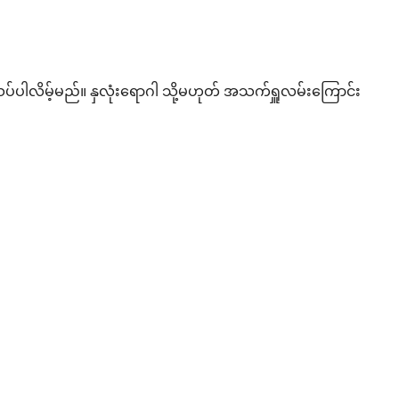
ပ်ပါလိမ့်မည်။ နှလုံးရောဂါ သို့မဟုတ် အသက်ရှူလမ်းကြောင်း