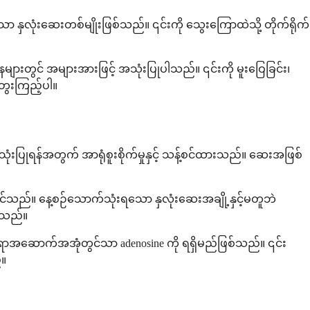
ြုသော နှလုံးဆေးတစ်မျိုးဖြစ်သည်။ ၎င်းကို သွေးကြောထဲသို့ တိုက်ရိုက်
ားတွင် အများအားဖြင့် အသုံးပြုပါသည်။ ၎င်းကို မူးဝြေခြင်း၊
ွေးကြည့်ပါ။
ပြုရန်အတွက် အာရုံစူးစိုက်မှုနှင့် သန့်စင်ထားသည်။ ဆေးအဖြစ်
င်သည်။ နေ့စဉ်သောက်သုံးရသော နှလုံးဆေးအချို့နှင့်မတူဘဲ
စ်သည်။
ုင်ရာအဆောက်အအုံတွင်သာ adenosine ကို ရရှိမည်ဖြစ်သည်။ ၎င်း
်။