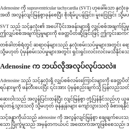
Adenosine ကို supraventricular tachycardia (SVT) ဟုခေါ်သော နှ
အထိ အလွန်လျင်မြန်စွာခုန်စေပြီး စိုးရိမ်ပူပန်ခြင်း၊ မူးဝြေခြင်း သိ
SVT သည် သင့်နှလုံး၏ အပေါ်ပိုင်းအခန်းများရှိ လျှပ်စစ်အချက်ပြမှ
ဤလျှပ်စစ်အချက်ပြမှုများကို ခေတ္တပိတ်ဆို့ခြင်းဖြင့် ဤကွင်းဆက်ကို 
တစ်ခါတစ်ရံတွင် ဆရာဝန်များသည် နှလုံးစမ်းသပ်မှုများအတွင်း ရောဂါ
သို့မဟုတ် ပုံမှန်စမ်းသပ်မှုများအတွင်း ရှင်းရှင်းလင်းလင်းမသိနိုင်
Adenosine က ဘယ်လိုအလုပ်လုပ်သလဲ။
Adenosine သည် သင့်နှလုံးရှိ လျှပ်စစ်လမ်းကြောင်းများကို ခေတ္တပ
ရပ်နားမှုကို ဖန်တီးပေးပြီး ၎င်းအား ပုံမှန်စည်းချက်သို့ ပြန်လည်သ
ဆေးဝါးသည် အလွန်ပြင်းထန်ပြီး လျင်မြန်စွာ တုံ့ပြန်နိုင်သည်ဟု 
ရပ်တန့်သွားသလို သို့မဟုတ် ခုန်နှုန်းများ ကျော်သွားသလို ခံစားရနို
သင့်ခန္ဓာကိုယ်သည် adenosine ကို အလွန်လျင်မြန်စွာ ချေဖျက်ပေး
သော ပြိုကွဲမှုသည် အမှန်တကယ်ပင် အထောက်အကူဖြစ်စေသည်၊ အဘယ