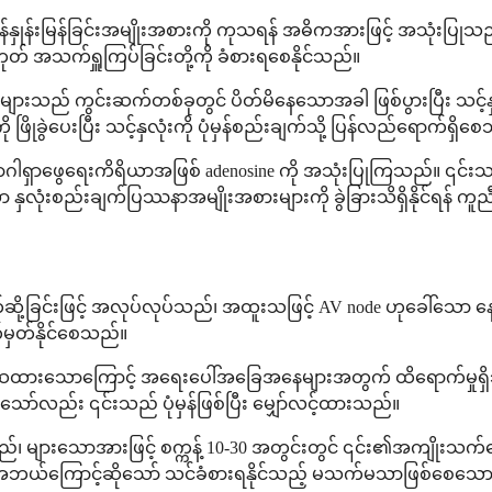
လုံးခုန်နှုန်းမြန်ခြင်းအမျိုးအစားကို ကုသရန် အဓိကအားဖြင့် အသုံ
ု့မဟုတ် အသက်ရှူကြပ်ခြင်းတို့ကို ခံစားရစေနိုင်သည်။
ုများသည် ကွင်းဆက်တစ်ခုတွင် ပိတ်မိနေသောအခါ ဖြစ်ပွားပြီး သင့်နှ
ဖြိုခွဲပေးပြီး သင့်နှလုံးကို ပုံမှန်စည်းချက်သို့ ပြန်လည်ရောက်ရှိစ
ရှာဖွေရေးကိရိယာအဖြစ် adenosine ကို အသုံးပြုကြသည်။ ၎င်းသည် သင့
သော နှလုံးစည်းချက်ပြဿနာအမျိုးအစားများကို ခွဲခြားသိရှိနိုင်ရန် ကူ
ိတ်ဆို့ခြင်းဖြင့် အလုပ်လုပ်သည်၊ အထူးသဖြင့် AV node ဟုခေါ်သော 
တ်မှတ်နိုင်စေသည်။
ယူဆထားသောကြောင့် အရေးပေါ်အခြေအနေများအတွက် ထိရောက်မှုရှိသည်။ 
င်သော်လည်း ၎င်းသည် ပုံမှန်ဖြစ်ပြီး မျှော်လင့်ထားသည်။
သည်၊ များသောအားဖြင့် စက္ကန့် 10-30 အတွင်းတွင် ၎င်း၏အကျိုးသက
်ကြောင့်ဆိုသော် သင်ခံစားရနိုင်သည့် မသက်မသာဖြစ်စေသော ဘေ