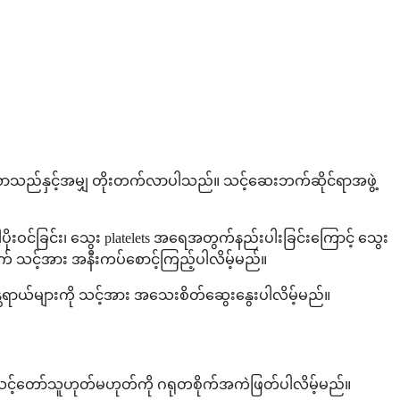
ာသည်နှင့်အမျှ တိုးတက်လာပါသည်။ သင့်ဆေးဘက်ဆိုင်ရာအဖွဲ့
းဝင်ခြင်း၊ သွေး platelets အရေအတွက်နည်းပါးခြင်းကြောင့် သွေး
ွက် သင့်အား အနီးကပ်စောင့်ကြည့်ပါလိမ့်မည်။
္တရာယ်များကို သင့်အား အသေးစိတ်ဆွေးနွေးပါလိမ့်မည်။
သင့်တော်သူဟုတ်မဟုတ်ကို ဂရုတစိုက်အကဲဖြတ်ပါလိမ့်မည်။