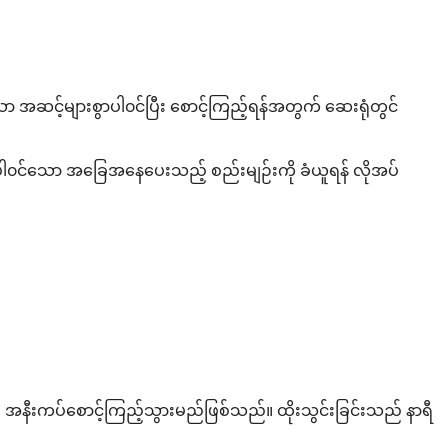
ာ အဆင့်များစွာပါ၀င်ပြီး စောင့်ကြည့်ရန်အတွက် ဆေးရုံတွင်
းပါ၀င်သော အခြေအနေပေးသည့် စည်းမျဉ်းကို ခံယူရန် လိုအပ်
ား အနီးကပ်စောင့်ကြည့်သွားမည်ဖြစ်သည်။ ထိုးသွင်းခြင်းသည် နာရီ