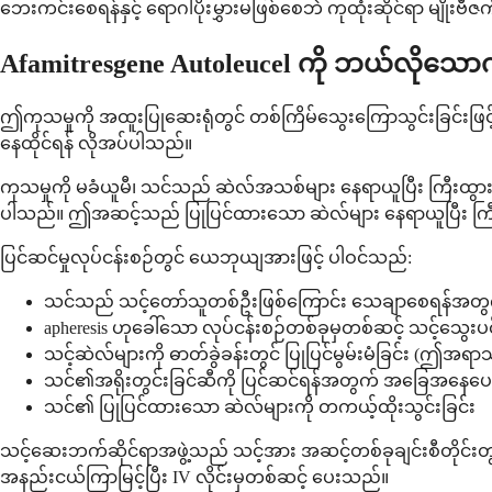
ဘေးကင်းစေရန်နှင့် ရောဂါပိုးမွှားမဖြစ်စေဘဲ ကုထုံးဆိုင်ရာ မျိုးဗီဇ
Afamitresgene Autoleucel ကို ဘယ်လိုသေ
ဤကုသမှုကို အထူးပြုဆေးရုံတွင် တစ်ကြိမ်သွေးကြောသွင်းခြင်းဖြင့်
နေထိုင်ရန် လိုအပ်ပါသည်။
ကုသမှုကို မခံယူမီ၊ သင်သည် ဆဲလ်အသစ်များ နေရာယူပြီး ကြီးထွာ
ပါသည်။ ဤအဆင့်သည် ပြုပြင်ထားသော ဆဲလ်များ နေရာယူပြီး က
ပြင်ဆင်မှုလုပ်ငန်းစဉ်တွင် ယေဘုယျအားဖြင့် ပါဝင်သည်:
သင်သည် သင့်တော်သူတစ်ဦးဖြစ်ကြောင်း သေချာစေရန်အတွက် 
apheresis ဟုခေါ်သော လုပ်ငန်းစဉ်တစ်ခုမှတစ်ဆင့် သင့်သွေးပ
သင့်ဆဲလ်များကို ဓာတ်ခွဲခန်းတွင် ပြုပြင်မွမ်းမံခြင်း (
သင်၏အရိုးတွင်းခြင်ဆီကို ပြင်ဆင်ရန်အတွက် အခြေအနေပေ
သင်၏ ပြုပြင်ထားသော ဆဲလ်များကို တကယ့်ထိုးသွင်းခြင်း
သင့်ဆေးဘက်ဆိုင်ရာအဖွဲ့သည် သင့်အား အဆင့်တစ်ခုချင်းစီတိုင်းတွင
အနည်းငယ်ကြာမြင့်ပြီး IV လိုင်းမှတစ်ဆင့် ပေးသည်။