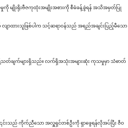
ု မျိုးရိုးဗီဇကုထုံးအမျိုးအစားကို စီမံခန့်ခွဲရန် အသိအမှတ်ပြု
အတွက် လျာထားသူဖြစ်ပါက သင့်ဆရာဝန်သည် အရည်အချင်းပြည့်မီသော
ကန့်သတ်ချက်များရှိသည်။ လက်ရှိအသုံးအများဆုံး ကုသမှုမှာ သံဓာတ်
် ကိုက်ညီသော အလှူရှင်တစ်ဦးကို ရှာဖွေရန်လိုအပ်ပြီး ဇီဝ