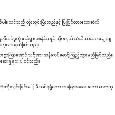
ပါ။ သင်သည် ထိုးသွင်းပြီးသည်နှင့် ပြုပြင်ထားသောဆဲလ်
လိုအပ်မှုကို ဖယ်ရှားပစ်နိုင်သည် သို့မဟုတ် သိသိသာသာ လျှော့ချ
လက်လေ့လာနေဆဲဖြစ်သည်။
စ်များစွာကြာအောင် သင့်အား အနီးကပ်စောင့်ကြည့်သွားမည်ဖြစ်သည်။
်ဆေးမှုများ ပါဝင်သည်။
ဇကုထုံးထိုးသွင်းခြင်းမပြုမီ သင်ရရှိသော အခြေအနေပေးသော ဓာတုကု