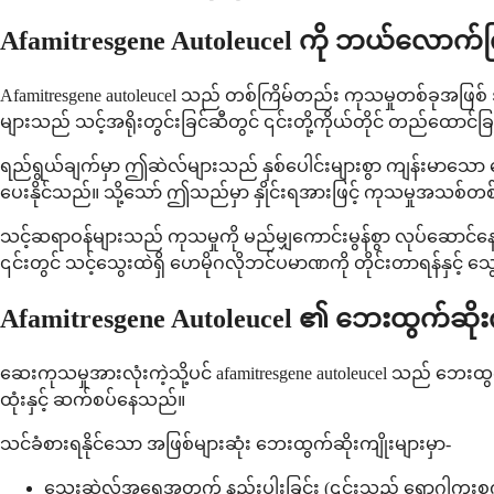
Afamitresgene Autoleucel ကို ဘယ်လော
Afamitresgene autoleucel သည် တစ်ကြိမ်တည်း ကုသမှုတစ်ခုအဖြစ
များသည် သင့်အရိုးတွင်းခြင်ဆီတွင် ၎င်းတို့ကိုယ်တိုင် တည်ထောင်ခ
ရည်ရွယ်ချက်မှာ ဤဆဲလ်များသည် နှစ်ပေါင်းများစွာ ကျန်းမာသော သွေ
ပေးနိုင်သည်။ သို့သော် ဤသည်မှာ နှိုင်းရအားဖြင့် ကုသမှုအသ
သင့်ဆရာဝန်များသည် ကုသမှုကို မည်မျှကောင်းမွန်စွာ လုပ်ဆောင်နေ
၎င်းတွင် သင့်သွေးထဲရှိ ဟေမိုဂလိုဘင်ပမာဏကို တိုင်းတာရန်နှင့်
Afamitresgene Autoleucel ၏ ဘေးထွက်ဆို
ဆေးကုသမှုအားလုံးကဲ့သို့ပင် afamitresgene autoleucel သည် ဘေး
ထုံးနှင့် ဆက်စပ်နေသည်။
သင်ခံစားရနိုင်သော အဖြစ်များဆုံး ဘေးထွက်ဆိုးကျိုးများမှာ-
သွေးဆဲလ်အရေအတွက် နည်းပါးခြင်း (၎င်းသည် ရောဂါကူးစက်နိ