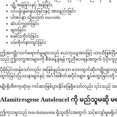
ပျို့အန်ခြင်းနှင့် အန်ခြင်း
ပင်ပန်းနွမ်းနယ်ခြင်းနှင့် အားနည်းခြင်း
ပါးစပ်နာ သို့မဟုတ် mucositis
ဆံပင်ကျွတ်ခြင်း
ဖျားခြင်း
ခေါင်းကိုက်ခြင်း
ဝမ်းဗိုက်နာကျင်ခြင်း
ဤအကျိုးသက်ရောက်မှုများသည် ယေဘုယျအားဖြင့် ယာယီဖြစ်ပြီး 
သည် ဤလက္ခဏာများကို စီမံခန့်ခွဲရန် ကူညီပေးရန်အတွက် ပံ့ပိုးကူည
ပိုမိုပြင်းထန်သော်လည်း အဖြစ်နည်းသော ဘေးထွက်ဆိုးကျိုးများတွ
ထွက်ခြင်းပြဿနာများနှင့် အင်္ဂါအစိတ်အပိုင်းများ ရှုပ်ထွေးခြင်း
မျိုးရိုးဗီဇကုထုံးမှ ကင်ဆာဖြစ်ပွားနိုင်ခြေရှိသော်လည်း ၎င်းသ
Afamitresgene Autoleucel ကို မည်သူမဆိ
ဤကုသမှုသည် beta-thalassemia ရှိသူတိုင်းအတွက် သင့်လျော်မှ