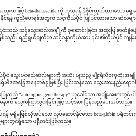
ု့၊ အထူးသဖြင့် beta-thalassemia ကို ကုသရန် ဒီဇိုင်းထုတ်ထားသော ရ
ပ်နိုင်ရန် ကူညီပေးရန်အတွက် သင့်ကိုယ်ပိုင် ပြုပြင်ထားသော ဆဲလ်မျ
သည် သင့်သွေးဆဲလ်အချို့ကို စုဆောင်းခြင်း၊ အထူးပြုဓာတ်ခွဲခန်းတွင် 
ုဖြစ်သည်။ ရည်ရွယ်ချက်မှာ သင့်ခန္ဓာကိုယ်အား ၎င်း၏ကိုယ်ပိုင် က
ုယ်ပိုင် သွေးပင်စည်ဆဲလ်များကို အသုံးပြုသည့် မျိုးရိုးဗီဇကုထုံးအ
ရိုးဗီဇအခြေအနေတစ်ခုဖြစ်ပြီး ပြင်းထန်သော သွေးအားနည်းရောဂါနှင့
ပြုသည့် “autologous gene therapy” ဟုခေါ်သော အမျိုးအစားတွင် 
းမံပြီးနောက် သွေးကြောသွင်းခြင်းဖြင့် သင့်အား ပြန်လည်ပေးအပ်သည်။
် မရှိမဖြစ်လိုအပ်သော လုပ်ဆောင်နိုင်သော beta-globin ပရိုတင်း
ျားတွင်ရှိသော ပရိုတင်းဖြစ်သည်။