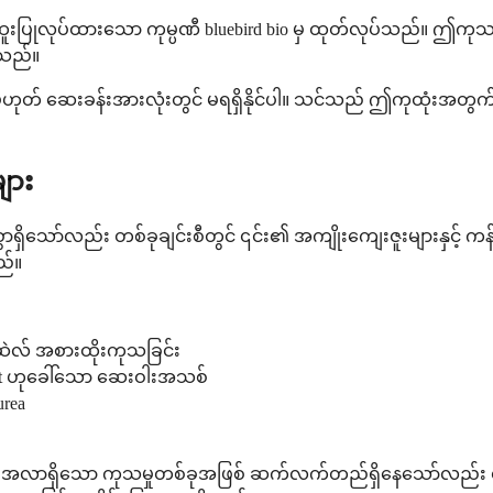
ထူးပြုလုပ်ထားသော ကုမ္ပဏီ bluebird bio မှ ထုတ်လုပ်သည်။ ဤကုသမှုကိ
်သည်။
ု့မဟုတ် ဆေးခန်းအားလုံးတွင် မရရှိနိုင်ပါ။ သင်သည် ဤကုထုံး
ျား
ွာရှိသော်လည်း တစ်ခုချင်းစီတွင် ၎င်း၏ အကျိုးကျေးဇူးများနှင့် 
ည်။
မဆဲလ် အစားထိုးကုသခြင်း
rcept ဟုခေါ်သော ဆေးဝါးအသစ်
rea
လာရှိသော ကုသမှုတစ်ခုအဖြစ် ဆက်လက်တည်ရှိနေသော်လည်း ၎င်းသည