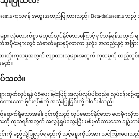
သုံးပြုသလဲ?
halassemia ကုသရန် အထူးအတည်ပြုထားသည်။ Beta-thalassemia သည် သင
ီဥများ လုံလောက်စွာ မထုတ်လုပ်နိုင်သောကြောင့် ရှင်သန်ရန်အတွက်
ိုင်းများတွင် သံဓာတ်များစုပုံလာကာ နှလုံး၊ အသည်းနှင့် အခြာ
ည်ဆဲလ် အစားထိုးကုသမှုအတွက် လျာထားသူများအတွက် ကုသမှုကို ထည့
့်မည်။
ုပ်သလဲ။
ထုတ်လုပ်ရန် ပုံစံပေးခြင်းဖြင့် အလုပ်လုပ်ပါသည်။ လုပ်ငန်းစဉ်တွင် 
်ထားသော ဗိုင်းရပ်စ်ကို အသုံးပြုခြင်းတို့ ပါဝင်ပါသည်။
န်လည်ရောက်ရှိသောအခါ၊ ၎င်းတို့သည် လုပ်ဆောင်နိုင်သော ဟေမိုဂလို
ာဂါများကို ကုသရန်အတွက် အလွန်ရှုပ်ထွေးပြီး ပစ်မှတ်ထားသော ချဉ်
ုတင်းကို မည်သို့ပြုလုပ်ရမည်ကို သင့်ခန္ဓာကိုယ်အား သင်ကြားပေးသည