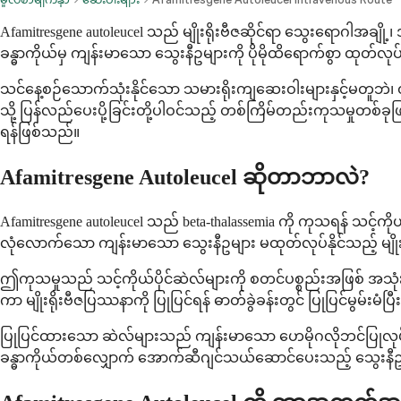
Afamitresgene autoleucel သည် မျိုးရိုးဗီဇဆိုင်ရာ သွေးရောဂါအချိ
ခန္ဓာကိုယ်မှ ကျန်းမာသော သွေးနီဥများကို ပိုမိုထိရောက်စွာ ထုတ်လု
သင်နေ့စဉ်သောက်သုံးနိုင်သော သမားရိုးကျဆေးဝါးများနှင့်မတူဘဲ၊ ၎င်း
သို့ ပြန်လည်ပေးပို့ခြင်းတို့ပါဝင်သည့် တစ်ကြိမ်တည်းကုသမှုတစ်ခ
ရန်ဖြစ်သည်။
Afamitresgene Autoleucel ဆိုတာဘာလဲ?
Afamitresgene autoleucel သည် beta-thalassemia ကို ကုသရန် သင့်ကိ
လုံလောက်သော ကျန်းမာသော သွေးနီဥများ မထုတ်လုပ်နိုင်သည့် မျိုး
ဤကုသမှုသည် သင့်ကိုယ်ပိုင်ဆဲလ်များကို စတင်ပစ္စည်းအဖြစ် အသုံး
ကာ မျိုးရိုးဗီဇပြဿနာကို ပြုပြင်ရန် ဓာတ်ခွဲခန်းတွင် ပြုပြင်မွမ်
ပြုပြင်ထားသော ဆဲလ်များသည် ကျန်းမာသော ဟေမိုဂလိုဘင်ပြုလုပ်ရန
ခန္ဓာကိုယ်တစ်လျှောက် အောက်ဆီဂျင်သယ်ဆောင်ပေးသည့် သွေးနီဥမ