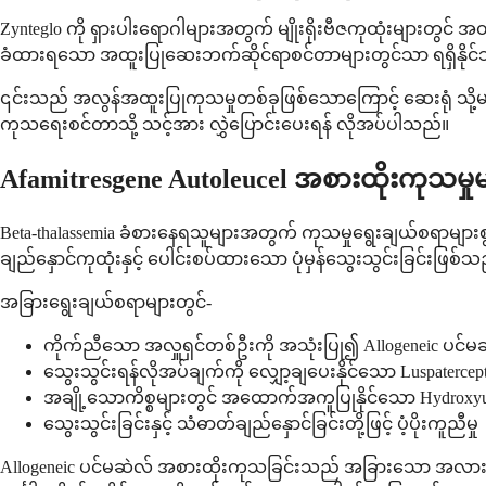
Zynteglo ကို ရှားပါးရောဂါများအတွက် မျိုးရိုးဗီဇကုထုံးများတွင် အ
ခံထားရသော အထူးပြုဆေးဘက်ဆိုင်ရာစင်တာများတွင်သာ ရရှိနိုင
၎င်းသည် အလွန်အထူးပြုကုသမှုတစ်ခုဖြစ်သောကြောင့် ဆေးရုံ သိ
ကုသရေးစင်တာသို့ သင့်အား လွှဲပြောင်းပေးရန် လိုအပ်ပါသည်။
Afamitresgene Autoleucel အစားထိုးကုသမှုမ
Beta-thalassemia ခံစားနေရသူများအတွက် ကုသမှုရွေးချယ်စရာများစ
ချည်နှောင်ကုထုံးနှင့် ပေါင်းစပ်ထားသော ပုံမှန်သွေးသွင်းခြင်းဖြစ်သ
အခြားရွေးချယ်စရာများတွင်-
ကိုက်ညီသော အလှူရှင်တစ်ဦးကို အသုံးပြု၍ Allogeneic ပင်
သွေးသွင်းရန်လိုအပ်ချက်ကို လျှော့ချပေးနိုင်သော Luspate
အချို့သောကိစ္စများတွင် အထောက်အကူပြုနိုင်သော Hydroxyu
သွေးသွင်းခြင်းနှင့် သံဓာတ်ချည်နှောင်ခြင်းတို့ဖြင့် ပံ့ပိုးကူညီမှု
Allogeneic ပင်မဆဲလ် အစားထိုးကုသခြင်းသည် အခြားသော အလားအ