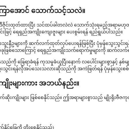
က်ကြာအောင် သောက်သင့်သလဲ။
် ဒီဇိုင်းထုတ်ထားပြီး သင်ထပ်ခါတလဲလဲ သောက်သုံးရမည့်အရာမဟုတ်
ြင်းဖြင့် ရေရှည်အကျိုးကျေးဇူးများ ပေးစွမ်းရန် ရည်ရွယ်ပါသည်။
းနီဥများကို ဆက်လက်ထုတ်လုပ်ပေးရန်ဖြစ်ပြီး ပုံမှန်သွေးသွင်းရန်
စ်တစ်ခုဖြစ်သောကြောင့် ရေရှည်အကျိုးသက်ရောက်မှုများကို ဆက်
သည်ကို ခြေရာခံရန် ကုသမှုခံယူပြီးနောက် လပေါင်းများစွာနှင့် နှ
 သွေးသွင်းရန်လိုအပ်သေးသလားဆိုသည်ကို အကဲဖြတ်ရန် ပုံမှန်သွေးစစ
းကျိုးများကား အဘယ်နည်း။
ထွက်ဆိုးကျိုးများ ဖြစ်စေနိုင်သည်။ ဤအရာများစွာသည် မျိုးရိုးဗီ
ုင်ခြေကို တိုးစေနိုင်သည်)