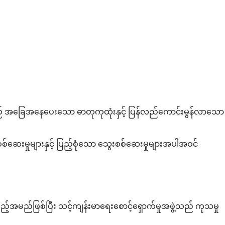
 အခြေအနေပေးသော ဓာတုကုထုံးနှင့် ပြန်လည်ကောင်းမွန်လာသော
ဆေးမှုများနှင့် ပြည့်စုံသော သွေးစစ်ဆေးမှုများအပါအဝင်
်အမည်ဖြစ်ပြီး သင့်ကျန်းမာရေးစောင့်ရှောက်မှုအဖွဲ့သည် ကုသမှု