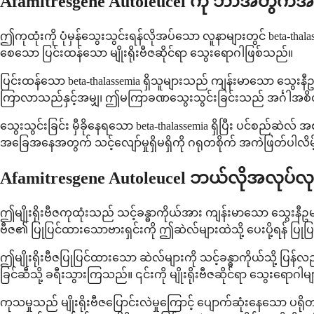
Afamitresgene Autoleucel ကို ဘာအတွက်အ
ဤကုထုံးကို ပုံမှန်သွေးသွင်းရန်လိုအပ်သော လူနာများတွင် beta-t
စေသော ပြင်းထန်သော မျိုးရိုးဗီဇဆိုင်ရာ သွေးရောဂါဖြစ်သည်။
ပြင်းထန်သော beta-thalassemia ရှိသူများသည် ကျန်းမာသော သွေးန
ကြာလာသည်နှင့်အမျှ၊ ဤမကြာခဏသွေးသွင်းခြင်းသည် အင်္ဂါအစိတ်အပ
သွေးသွင်းခြင်း မှီခိုနေရသော beta-thalassemia ရှိပြီး ပင်စ
အခြေအနေအတွက် သင့်လျော်မှုရှိမရှိကို ဂရုတစိုက် အကဲဖြတ်ပါလိမ
Afamitresgene Autoleucel ဘယ်လိုအလုပ်လ
ဤမျိုးရိုးဗီဇကုထုံးသည် သင့်ခန္ဓာကိုယ်အား ကျန်းမာသော သွေးနီဥများ
ဗီဇ၏ ပြုပြင်ထားသောဗားရှင်းကို ဤဆဲလ်များထဲသို့ ပေးပို့ရန် ပြုပြင
ဤမျိုးရိုးဗီဇပြုပြင်ထားသော ဆဲလ်များကို သင့်ခန္ဓာကိုယ်သို့ ပြ
ခြင်ဆီသို့ ခရီးသွားကြသည်။ ၎င်းကို မျိုးရိုးဗီဇဆိုင်ရာ သွေးရေ
ကုသမှုသည် မျိုးရိုးဗီဇပြောင်းလဲမှုကြောင့် ပျောက်ဆုံးနေသော ပရိ