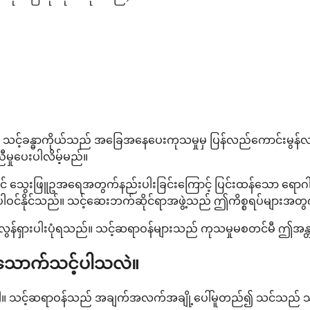
သင့်ခန္ဓာကိုယ်သည် အခြေအနေပေးကုသမှုမှ ပြန်လည်ကောင်းမွန်လ
ီမှုပေးပါလိမ့်မည်။
င် သွေးဖြူဥအရေအတွက်နည်းပါးခြင်းကြောင့် ပြင်းထန်သော ရောဂါပို
တို့ ပါဝင်နိုင်သည်။ သင့်ဆေးဘက်ဆိုင်ရာအဖွဲ့သည် ဤကိစ္စရပ်များအတ
ည် အလွန်ရှားပါးပုံရသည်။ သင့်ဆရာဝန်များသည် ကုသမှုမစတင်မီ ဤအန
ု မသောက်သင့်ပါသလဲ။
ုမရှိပါ။ သင့်ဆရာဝန်သည် အချက်အလက်အချို့ပေါ်မူတည်၍ သင်သည် 