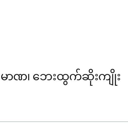
 ပမာဏ၊ ဘေးထွက်ဆိုးကျိုး