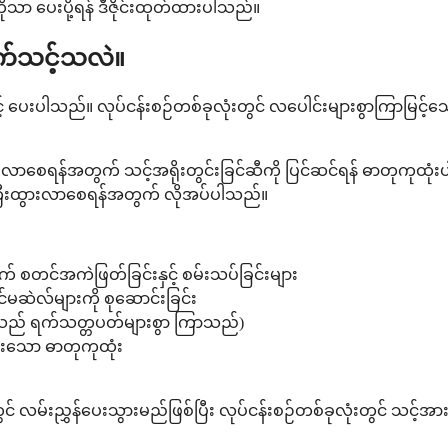
ကိုသာ ပေးပို့ရန် ဒီဇိုင်းထုတ်ထားပါသည်။
ာက်သင့်သလဲ။
 ပေးပါသည်။ လုပ်ငန်းစဉ်တစ်ခုလုံးတွင် လပေါင်းများစွာကြာမြင့်သေ
းလာစေရန်အတွက် သင့်အရိုးတွင်းခြင်ဆီကို ပြင်ဆင်ရန် ဓာတုကုထုံ
ြီးထွားလာစေရန်အတွက် လိုအပ်ပါသည်။
စတင်အကဲဖြတ်ခြင်းနှင့် စမ်းသပ်ခြင်းများ
င်မဆဲလ်များကို စုဆောင်းခြင်း
ဤအရာသည် ရက်သတ္တပတ်များစွာ ကြာသည်)
းသော ဓာတုကုထုံး
် လမ်းညွှန်ပေးသွားမည်ဖြစ်ပြီး လုပ်ငန်းစဉ်တစ်ခုလုံးတွင် သင့်အ