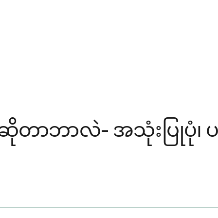
 ဆိုတာဘာလဲ- အသုံးပြုပုံ၊