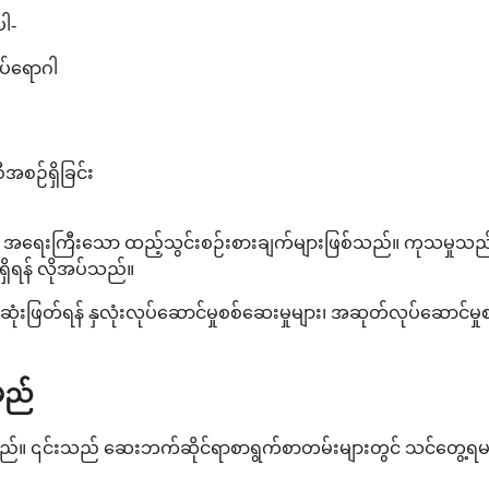
ါ-
ပ်ရောဂါ
အစဉ်ရှိခြင်း
ေးကြီးသော ထည့်သွင်းစဉ်းစားချက်များဖြစ်သည်။ ကုသမှုသည်
းရှိရန် လိုအပ်သည်။
တ်ရန် နှလုံးလုပ်ဆောင်မှုစစ်ဆေးမှုများ၊ အဆုတ်လုပ်ဆောင်မှုစစ်
မည်
်သည်။ ၎င်းသည် ဆေးဘက်ဆိုင်ရာစာရွက်စာတမ်းများတွင် သင်တွေ့ရမည့