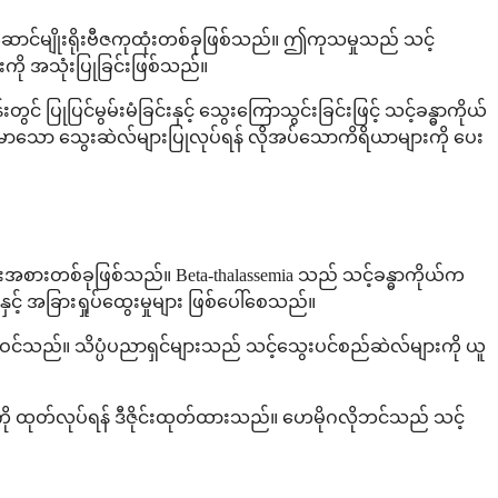
ှေ့ဆောင်မျိုးရိုးဗီဇကုထုံးတစ်ခုဖြစ်သည်။ ဤကုသမှုသည် သင့်
ားကို အသုံးပြုခြင်းဖြစ်သည်။
ပြုပြင်မွမ်းမံခြင်းနှင့် သွေးကြောသွင်းခြင်းဖြင့် သင့်ခန္ဓာကိုယ်
ျန်းမာသော သွေးဆဲလ်များပြုလုပ်ရန် လိုအပ်သောကိရိယာများကို ပေး
မျိုးအစားတစ်ခုဖြစ်သည်။ Beta-thalassemia သည် သင့်ခန္ဓာကိုယ်က
် အခြားရှုပ်ထွေးမှုများ ဖြစ်ပေါ်စေသည်။
ပါဝင်သည်။ သိပ္ပံပညာရှင်များသည် သင့်သွေးပင်စည်ဆဲလ်များကို ယူ
ကို ထုတ်လုပ်ရန် ဒီဇိုင်းထုတ်ထားသည်။ ဟေမိုဂလိုဘင်သည် သင့်