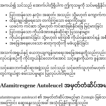
အကယ်၍ သင်သည် အောက်ပါတို့ရှိပါက ဤကုသမှုကို သင်မရရှိနိုင်ပ
ပြင်းထန်သော နှလုံး၊ အဆုတ်၊ အသည်း သို့မဟုတ် ကျောက်က
ထိန်းချုပ်၍မရသော တက်ကြွသော ရောဂါပိုးများ
ယခင်က ကင်ဆာ သို့မဟုတ် ကင်ဆာဖြစ်နိုင်ခြေ မြင့်မားခြင်း
ပြင်းထန်သော ကိုယ်ခံအားစနစ်ဆိုင်ရာ ပြဿနာများ
ကိုယ်ဝန်ဆောင်ခြင်း သို့မဟုတ် မကြာမီ ကိုယ်ဝန်ဆောင်ရန် အစီ
အခြေအနေပေးသော ဓာတုကုထုံးကို မခံယူနိုင်ခြင်း
အသက်အရွယ်နှင့် ယေဘုယျကျန်းမာရေးအခြေအနေတို့သည်လည်း အရ
လုပ်ငန်းစဉ်ကို ကိုင်တွယ်နိုင်လောက်အောင် သင့်ခန္ဓာကိုယ်က ခွန်အာ
သင့်ဆေးဘက်ဆိုင်ရာအဖွဲ့သည် သင်သည် သင့်တော်သူဟုတ်မဟုတ် ဆုံးဖြ
တွင်ကျယ်စွာ စမ်းသပ်မှုများ ပြုလုပ်ပါလိမ့်မည်။
Afamitresgene Autoleucel အမှတ်တံဆိပ်အ
afamitresgene autoleucel ၏ အမှတ်တံဆိပ်အမည်မှာ Zynteglo ဖြစ
အကြောင်း ဆွေးနွေးသည့်အခါ အသုံးပြုနိုင်ဖွယ်ရှိသည်။