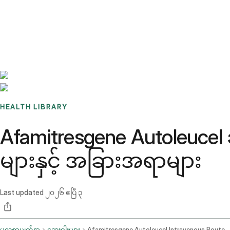
Benchmarks
Stories
FAQ
Sign up / Log in
HEALTH LIBRARY
Afamitresgene Autoleucel
များနှင့် အခြားအရာများ
Last updated
၂၀၂၆ ဧပြီ ၃
မူလစာမျက်နှာ
ဆေးဝါးများ
Afamitresgene Autoleucel Intravenous Route