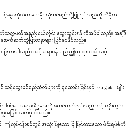
့်ခန္ဓာကိုယ်က ဟေမိုဂလိုဘင်မည်သို့ပြုလုပ်သည်ကို ထိခိုက်
 ရက်သတ္တပတ်အနည်းငယ်တိုင်း သွေးသွင်းရန် လိုအပ်ပါသည်။ အချိန်
း နောက်ဆက်တွဲပြဿနာများ ဖြစ်စေနိုင်သည်။
်သွင်းစဉ်းစားပါသည်။ သင့်ဆရာဝန်သည် ဤကုထုံးသည် သင့်
သင့်သွေးပင်စည်ဆဲလ်များကို စုဆောင်းခြင်းနှင့် beta-globin မျိုး
ဘင်ပါ၀င်သော သွေးနီဥများကို စတင်ထုတ်လုပ်သည့် သင့်အရိုးတွင်း
းကပ်မှုအဖြစ် သတ်မှတ်သည်။
်။ ဤလုပ်ငန်းစဉ်တွင် အသုံးပြုသော ပြုပြင်ထားသော ဗိုင်းရပ်စ်ကို