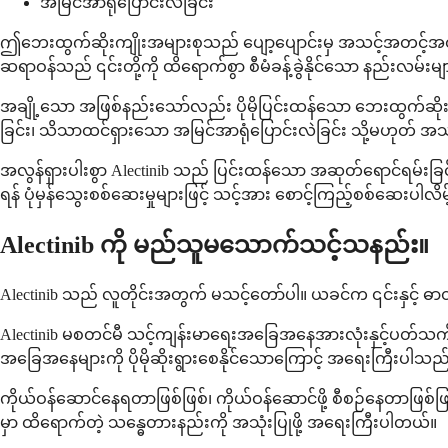
အမြင်အာရုံပြောင်းလဲခြင်း
ဤဘေးထွက်ဆိုးကျိုးအများစုသည် ပျော့ပျောင်းမှ အသင့်အတင့်အ
ဆရာဝန်သည် ၎င်းတို့ကို ထိရောက်စွာ စီမံခန့်ခွဲနိုင်သော နည်းလမ်းမျ
အချို့သော အဖြစ်နည်းသော်လည်း ပိုမိုပြင်းထန်သော ဘေးထွက်ဆိုး
ခြင်း၊ သိသာထင်ရှားသော အမြင်အာရုံပြောင်းလဲခြင်း သို့မဟုတ် 
အလွန်ရှားပါးစွာ Alectinib သည် ပြင်းထန်သော အဆုတ်ရောင်ရမ်းခြင
ရန် ပုံမှန်သွေးစစ်ဆေးမှုများဖြင့် သင့်အား စောင့်ကြည့်စစ်ဆေးပါလိမ
Alectinib ကို မည်သူမသောက်သင့်သနည်း။
Alectinib သည် လူတိုင်းအတွက် မသင့်တော်ပါ။ ယခင်က ၎င်းနှင့် ဓာတ
Alectinib မစတင်မီ သင့်ကျန်းမာရေးအခြေအနေအားလုံးနှင့်ပတ်
အခြေအနေများကို ပိုမိုဆိုးရွားစေနိုင်သောကြောင့် အရေးကြီးပါသည
ကိုယ်ဝန်ဆောင်နေရတာဖြစ်ဖြစ်၊ ကိုယ်ဝန်ဆောင်ဖို့ စီစဉ်နေတာဖြစ်ဖြ
မှာ ထိရောက်တဲ့ သန္ဓေတားနည်းကို အသုံးပြုဖို့ အရေးကြီးပါတယ်။