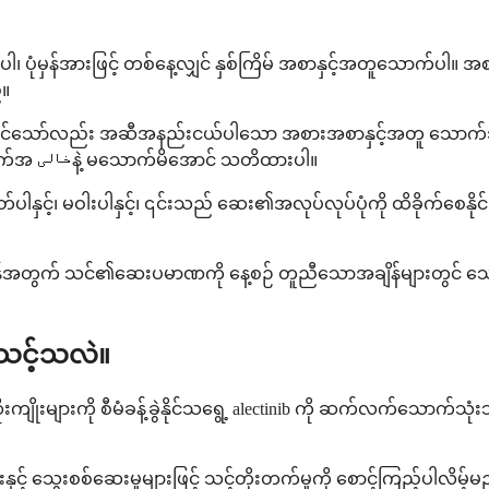
ပုံမှန်အားဖြင့် တစ်နေ့လျှင် နှစ်ကြိမ် အစာနှင့်အတူသောက်ပါ။ အစာ
်။
းနိုင်သော်လည်း အဆီအနည်းငယ်ပါသော အစားအစာနှင့်အတူ သောက်သုံ
အစားအစာများနှင့် အချိန်ကိုက်သောက်သုံးရန် စိတ်ပူစရာမလိုပါ - ဗိုက်အ خالیနဲ့ မသောက်မိအောင် သတိထားပါ။
 မကြိတ်ပါနှင့်၊ မဝါးပါနှင့်၊ ၎င်းသည် ဆေး၏အလုပ်လုပ်ပုံကို ထိခိုက်စ
န်အတွက် သင်၏ဆေးပမာဏကို နေ့စဉ် တူညီသောအချိန်များတွင် သောက
သင့်သလဲ။
ျိုးများကို စီမံခန့်ခွဲနိုင်သရွေ့ alectinib ကို ဆက်လက်သောက်သုံ
းနှင့် သွေးစစ်ဆေးမှုများဖြင့် သင့်တိုးတက်မှုကို စောင့်ကြည့်ပါလိ