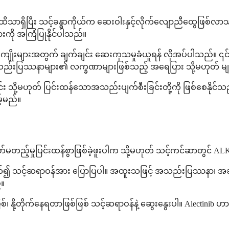
ထိသာရှိပြီး သင့်ခန္ဓာကိုယ်က ဆေးဝါးနှင့်လိုက်လျောညီထွေဖြ
ားကို အကြံပြုနိုင်ပါသည်။
ကျိုးများအတွက် ချက်ချင်း ဆေးကုသမှုခံယူရန် လိုအပ်ပါသည်။ ၎င်
အသည်းပြဿနာများ၏ လက္ခဏာများဖြစ်သည့် အရေပြား သို့မဟုတ် မျက်လ
်း သို့မဟုတ် ပြင်းထန်သောအသည်းပျက်စီးခြင်းတို့ကို ဖြစ်စေနိုင်
့်မည်။
်မတည့်မှုပြင်းထန်စွာဖြစ်ခဲ့ဖူးပါက သို့မဟုတ် သင့်ကင်ဆာတွင် ALK
သက်၍ သင့်ဆရာဝန်အား ပြောပြပါ။ အထူးသဖြင့် အသည်းပြဿနာ၊ အဆ
်။
စ်၊ နို့တိုက်နေရတာဖြစ်ဖြစ် သင့်ဆရာဝန်နဲ့ ဆွေးနွေးပါ။ Alectinib