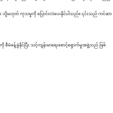
သို့မဟုတ် ကုသမှုကို ပြောင်းလဲပေးနိုင်ပါသည်။ ၎င်းသည် ကင်ဆာ
ံခန့်ခွဲနိုင်ပြီး သင့်ကျန်းမာရေးစောင့်ရှောက်မှုအဖွဲ့သည် ဖြစ်