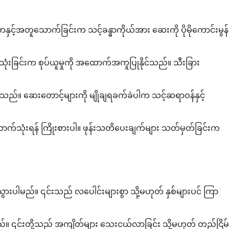
နှင့်အတူသောက်ခြင်းက သင့်ခန္ဓာကိုယ်အား ဆေးကို ပိုမိုကောင်းမွန်
းခြင်းက စုပ်ယူမှုကို အထောက်အကူပြုနိုင်သည်။ သီးခြား
ေနိုင်သည်။ ဆေးတောင့်များကို မျိုချရခက်ခဲပါက သင့်ဆရာဝန်နှင့်
်သုံးရန် ကြိုးစားပါ။ ဖုန်းသတိပေးချက်များ သတ်မှတ်ခြင်းက
းသွားပါမည်။ ၎င်းသည် လပေါင်းများစွာ သို့မဟုတ် နှစ်များပင် ကြာ
မ့်မည်။ ၎င်းတို့သည် အကျိတ်များ သေးငယ်လာခြင်း သို့မဟုတ် တည်ငြိမ်