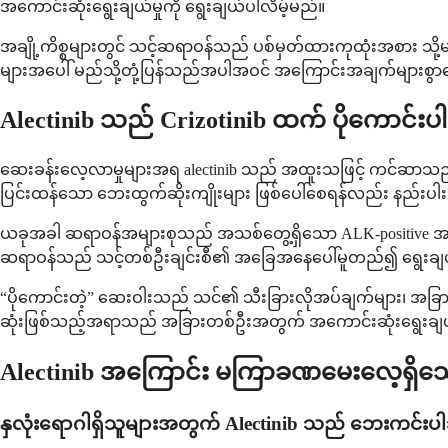
အကောင်းဆုံးရွေးချယ်မှုကို ရွေးချယ်ပါလိမ့်မည်။
အချို့ကိစ္စများတွင် သင့်ဆရာဝန်သည် ပစ်မှတ်ထားကုထုံးအစား သို
များအပေါ် မည်သို့တုံ့ပြန်သည်အပါအဝင် အကြောင်းအချက်များစွာ
Alectinib သည် Crizotinib ထက် ပိုကောင်
ဆေးခန်းလေ့လာမှုများအရ alectinib သည် အထူးသဖြင့် ကင်ဆာသည် ဦးနှ
ပြင်းထန်သော ဘေးထွက်ဆိုးကျိုးများ ဖြစ်ပေါ်စေရန်လည်း နည်းပ
ယခုအခါ ဆရာဝန်အများစုသည် အသစ်တွေ့ရှိသော ALK-positive အဆုတ်က
ဆရာဝန်သည် သင့်တစ်ဦးချင်းစီ၏ အခြေအနေပေါ်မူတည်၍ ရွေးချယ
“ပိုကောင်းတဲ့” ဆေးဝါးသည် သင်၏ သီးခြားလိုအပ်ချက်များ၊ အခြာ
ဆုံးဖြစ်သည့်အရာသည် အခြားတစ်ဦးအတွက် အကောင်းဆုံးရွေးချယ်မှု
Alectinib အကြောင်း မကြာခဏမေးလေ့ရှိသော
နှလုံးရောဂါရှိသူများအတွက် Alectinib သည် ဘေးကင်း