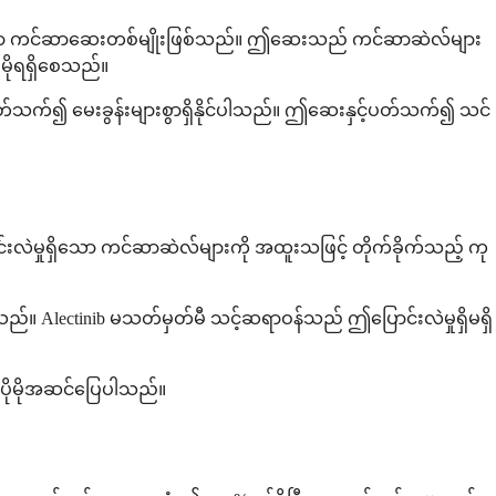
ပြုသော ကင်ဆာဆေးတစ်မျိုးဖြစ်သည်။ ဤဆေးသည် ကင်ဆာဆဲလ်များ
ိုမိုရရှိစေသည်။
့်ပတ်သက်၍ မေးခွန်းများစွာရှိနိုင်ပါသည်။ ဤဆေးနှင့်ပတ်သက်၍ သင်
ောင်းလဲမှုရှိသော ကင်ဆာဆဲလ်များကို အထူးသဖြင့် တိုက်ခိုက်သည့် ကု
ည်။ Alectinib မသတ်မှတ်မီ သင့်ဆရာဝန်သည် ဤပြောင်းလဲမှုရှိမရှိ
 ပိုမိုအဆင်ပြေပါသည်။