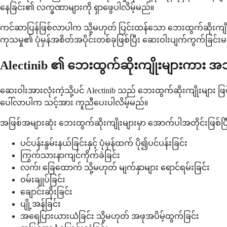
နေခြင်း၏ လက္ခဏာများကို ရှာဖွေပါလိမ့်မည်။
ကင်ဆာပြန်ဖြစ်လာပါက သို့မဟုတ် ပြင်းထန်သော ဘေးထွက်ဆိုးကျိုး
ကုသမှု၏ ပုံမှန်အစိတ်အပိုင်းတစ်ခုဖြစ်ပြီး ဆေးဝါးပျက်ကွက်ခြင်း
Alectinib ၏ ဘေးထွက်ဆိုးကျိုးများကား 
ဆေးဝါးအားလုံးကဲ့သို့ပင် Alectinib သည် ဘေးထွက်ဆိုးကျိုးများ ဖြစ်စ
ပေါ်လာပါက သင့်အား ကူညီပေးပါလိမ့်မည်။
အဖြစ်အများဆုံး ဘေးထွက်ဆိုးကျိုးများမှာ အောက်ပါအတိုင်းဖြစ်
ပင်ပန်းနွမ်းနယ်ခြင်းနှင့် ပုံမှန်ထက် ပို၍ပင်ပန်းခြင်း
ကြွက်သားနာကျင်ကိုက်ခဲခြင်း
လက်၊ ခြေထောက် သို့မဟုတ် မျက်နှာများ ရောင်ရမ်းခြင်း
ဝမ်းချုပ်ခြင်း
ချောင်းဆိုးခြင်း
ပျို့အန်ခြင်း
အရေပြားယားယံခြင်း သို့မဟုတ် အဖုအပိမ့်ထွက်ခြင်း