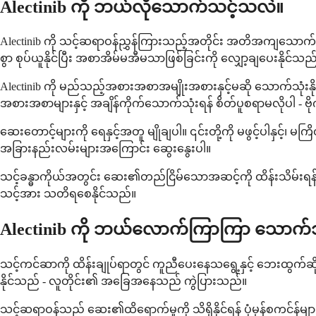
Alectinib ကို ဘယ်လိုသောက်သင့်သလဲ။
Alectinib ကို သင့်ဆရာဝန်ညွှန်ကြားသည့်အတိုင်း အတိအကျသောက်ပါ၊ 
စွာ စုပ်ယူနိုင်ပြီး အစာအိမ်မအီမသာဖြစ်ခြင်းကို လျှော့ချပေးနိုင်သည
Alectinib ကို မည်သည့်အစားအစာအမျိုးအစားနှင့်မဆို သောက်သုံ
ဆေးတောင့်များကို ရေနှင့်အတူ မျိုချပါ။ ၎င်းတို့ကို မဖွင့်ပါနှင့်၊
အခြားနည်းလမ်းများအကြောင်း ဆွေးနွေးပါ။
သင့်ခန္ဓာကိုယ်အတွင်း ဆေး၏တည်ငြိမ်သောအဆင့်ကို ထိန်းသိမ်းရ
သင့်အား သတိရစေနိုင်သည်။
Alectinib ကို ဘယ်လောက်ကြာကြာ သောက်
သင့်ကင်ဆာကို ထိန်းချုပ်ရာတွင် ကူညီပေးနေသရွေ့နှင့် ဘေးထွက်ဆိုးက
နိုင်သည် - လူတိုင်း၏ အခြေအနေသည် ကွဲပြားသည်။
သင့်ဆရာဝန်သည် ဆေး၏ထိရောက်မှုကို သိရှိနိုင်ရန် ပုံမှန်စကင်န်မျာ