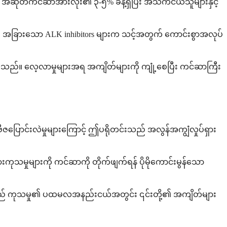
အဆုတ်ကင်ဆာအားလုံး၏ ၃-၅% ခန့်ရှိပြီး အသက်ငယ်သူများနှင့်
။ အခြားသော ALK inhibitors များက သင့်အတွက် ကောင်းစွာအလုပ်
ှိသည်။ လေ့လာမှုများအရ အကျိတ်များကို ကျုံ့စေပြီး ကင်ဆာကြီး
းဗီဇပြောင်းလဲမှုများကြောင့် ဤပရိုတင်းသည် အလွန်အကျွံလှုပ်ရှား
ားကုသမှုများကို ကင်ဆာကို တိုက်ဖျက်ရန် ပိုမိုကောင်းမွန်သော
ည် ကုသမှု၏ ပထမလအနည်းငယ်အတွင်း ၎င်းတို့၏ အကျိတ်များ