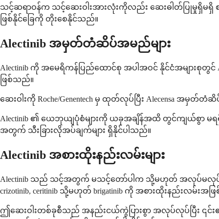
သင့်ဆရာဝန်က သင့်ဆေးဝါးအားလုံးကိုလည်း ဆေးဓါတ်ပြုမှုရှိမရှိ စ
ဖြစ်နိုင်ခြေကို တိုးစေနိုင်သည်။
Alectinib အမှတ်တံဆိပ်အမည်များ
Alectinib ကို အမေရိကန်ပြည်ထောင်စု အပါအဝင် နိုင်ငံအများစုတ
ဖြစ်သည်။
ဆေးဝါးကို Roche/Genentech မှ ထုတ်လုပ်ပြီး Alecensa အမှတ်တံဆိပ
Alectinib ၏ ယေဘုယျပုံစံများကို ယခုအချိန်အထိ တွင်ကျယ်စွာ 
အတွက် သီးခြားလိုအပ်ချက်များ ရှိနိုင်ပါသည်။
Alectinib အစားထိုးနည်းလမ်းများ
Alectinib သည် သင့်အတွက် မသင့်တော်ပါက သို့မဟုတ် အလုပ်မလု
crizotinib, ceritinib သို့မဟုတ် brigatinib ကို အစားထိုးနည်းလမ်းအဖ
ဤဆေးဝါးတစ်ခုစီသည် အနည်းငယ်ကွဲပြားစွာ အလုပ်လုပ်ပြီး ၎င်း