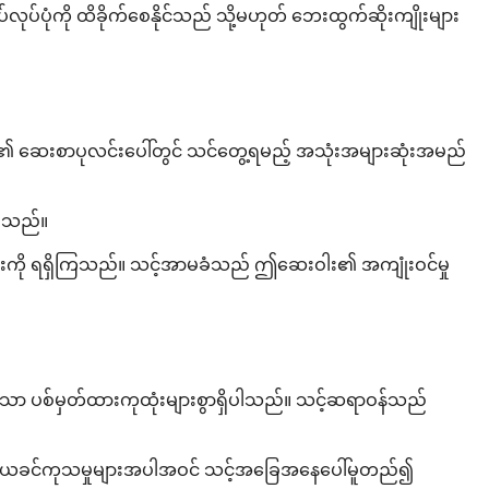
်ပုံကို ထိခိုက်စေနိုင်သည် သို့မဟုတ် ဘေးထွက်ဆိုးကျိုးများ
င်၏ ဆေးစာပုလင်းပေါ်တွင် သင်တွေ့ရမည့် အသုံးအများဆုံးအမည်
်ပါသည်။
င်းကို ရရှိကြသည်။ သင့်အာမခံသည် ဤဆေးဝါး၏ အကျုံးဝင်မှု
ော ပစ်မှတ်ထားကုထုံးများစွာရှိပါသည်။ သင့်ဆရာဝန်သည်
သင်၏ယခင်ကုသမှုများအပါအဝင် သင့်အခြေအနေပေါ်မူတည်၍