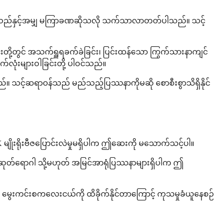
စ်လာသည်နှင့်အမျှ မကြာခဏဆိုသလို သက်သာလာတတ်ပါသည်။ သင့်
းတို့တွင် အသက်ရှူရခက်ခဲခြင်း၊ ပြင်းထန်သော ကြွက်သားနာကျင်
ုံးများဝါခြင်းတို့ ပါဝင်သည်။
သည်။ သင့်ဆရာဝန်သည် မည်သည့်ပြဿနာကိုမဆို စောစီးစွာသိရှိနိုင်
 မျိုးရိုးဗီဇပြောင်းလဲမှုမရှိပါက ဤဆေးကို မသောက်သင့်ပါ။
ုတ်ရောဂါ သို့မဟုတ် အမြင်အာရုံပြဿနာများရှိပါက ဤ
 ဟာ မွေးကင်းစကလေးငယ်ကို ထိခိုက်နိုင်တာကြောင့် ကုသမှုခံယူနေစဉ်