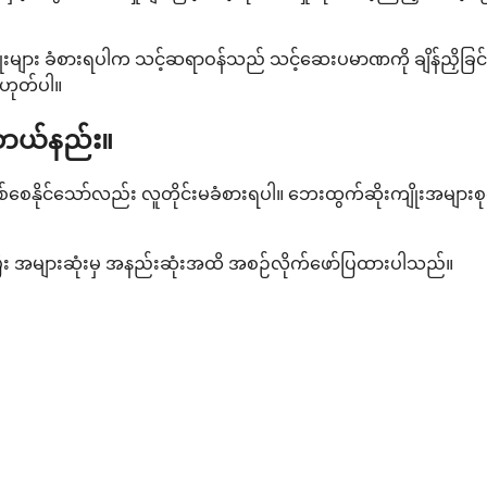
များ ခံစားရပါက သင့်ဆရာဝန်သည် သင့်ဆေးပမာဏကို ချိန်ညှိခြင်း 
မဟုတ်ပါ။
အဘယ်နည်း။
ေနိုင်သော်လည်း လူတိုင်းမခံစားရပါ။ ဘေးထွက်ဆိုးကျိုးအများစုကို စီမ
ပြီး အများဆုံးမှ အနည်းဆုံးအထိ အစဉ်လိုက်ဖော်ပြထားပါသည်။