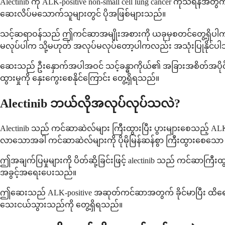
Alectinib ကို ALK-positive non-small cell lung cancer က
ဆေးလိပ်မသောက်သူများတွင် ပိုအဖြစ်များသည်။
သင့်ဆရာဝန်သည် ဤကင်ဆာအမျိုးအစားကို ယခုမှစတင်တွေ့ရှိပါက သင့
မလုပ်ပါက သို့မဟုတ် အလုပ်မလုပ်တော့ပါကလည်း အသုံးပြုနိုင်ပ
ဆေးသည် ဦးနှောက်အပါအဝင် သင့်ခန္ဓာကိုယ်၏ အခြားအစိတ်အပိုင်းမ
ထွားမှုကို နှေးကွေးစေနိုင်ကြောင်း တွေ့ရှိရသည်။
Alectinib ဘယ်လိုအလုပ်လုပ်သလဲ?
Alectinib သည် ကင်ဆာဆဲလ်များ ကြီးထွားပြီး ပွားများစေသည့် ALK ဟ
လာသောအခါ ကင်ဆာဆဲလ်များကို ပိုမိုမြန်ဆန်စွာ ကြီးထွားစေသော အ
ဤအချက်ပြမှုများကို ပိတ်ဆို့ခြင်းဖြင့် alectinib သည် ကင်ဆာကြီးထ
အခွင့်အရေးပေးသည်။
ဤဆေးသည် ALK-positive အဆုတ်ကင်ဆာအတွက် ခိုင်မာပြီး ထိ
သေးငယ်သွားသည်ကို တွေ့ရှိရသည်။