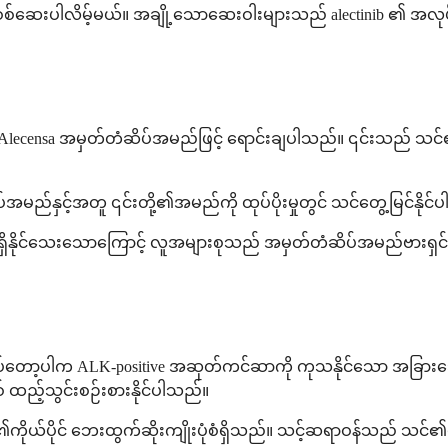
စ်ဆေးပါလိမ့်မယ်။ အချို့သောဆေးဝါးများသည် alectinib ၏ အလုပ်လုပ
ွင် Alecensa အမှတ်တံဆိပ်အမည်ဖြင့် ရောင်းချပါသည်။ ၎င်းသည် သ
်အမည်နှင့်အတူ ၎င်းတို့၏အမည်ကို ထုပ်ပိုးမှုတွင် သင်တွေ့မြင်နိုင
မရရှိနိုင်သေးသောကြောင့် လူအများစုသည် အမှတ်တံဆိပ်အမည်ဗားရှ
ပ်တော့ပါက ALK-positive အဆုတ်ကင်ဆာကို ကုသနိုင်သော အခြားသ
ြစ် ထည့်သွင်းစဉ်းစားနိုင်ပါသည်။
၏ကိုယ်ပိုင် ဘေးထွက်ဆိုးကျိုးပုံစံရှိသည်။ သင့်ဆရာဝန်သည် 