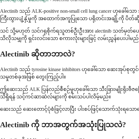
Alectinib သည် ALK-positive non-small cell lung cancer
ကြီးထွားပျံ့နှံ့မှုကို အထောက်အကူပြုသော ပရိုတင်းအချို့ကို ပိတ်ဆို
သင် သို့မဟုတ် သင်ဂရုစိုက်ရသူတစ်ဦးဦးအား alectinib သတ်မှတ်ပေးထ
သိလိုသမျှကို ရှင်းလင်းသော စကားလုံးများဖြင့် လမ်းညွှန်ပေးပါမည်
Alectinib ဆိုတာဘာလဲ?
Alectinib သည် tyrosine kinase inhibitors ဟုခေါ်သော ဆေးအုပ်စုတ
သမှုတစ်ခုအဖြစ် တွေးကြည့်ပါ။
ဤဆေးသည် ALK ပြန်လည်စီစဉ်မှုဟုခေါ်သော သီးခြားမျိုးရိုးဗီဇပြ
သိရှိရန် သင့်ကင်ဆာဆဲလ်များကို စမ်းသပ်ပါလိမ့်မည်။
ဆေးသည် ဆေးတောင့်ပုံစံဖြင့်လာပြီး ပါးစပ်ဖြင့်သောက်သုံးရသော
Alectinib ကို ဘာအတွက်အသုံးပြုသလဲ?