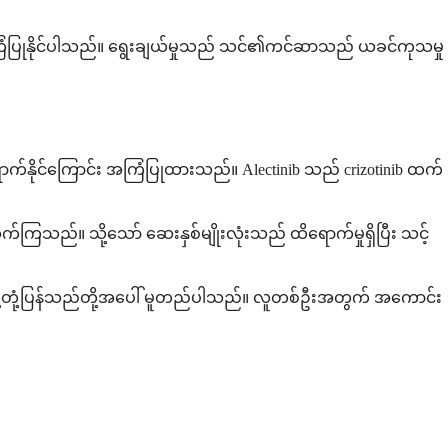
 အကြံပြုနိုင်ပါသည်။ ရွေးချယ်မှုသည် သင်၏ကင်ဆာသည် ယခင်ကုသမှု
ရောက်နိုင်ကြောင်း အကြံပြုထားသည်။ Alectinib သည် crizotinib ထက်
ြသည်။ သို့သော် ဆေးနှစ်မျိုးလုံးသည် ထိရောက်မှုရှိပြီး သင့်
သို့တုံ့ပြန်သည်တို့အပေါ် မူတည်ပါသည်။ လူတစ်ဦးအတွက် အကောင်း