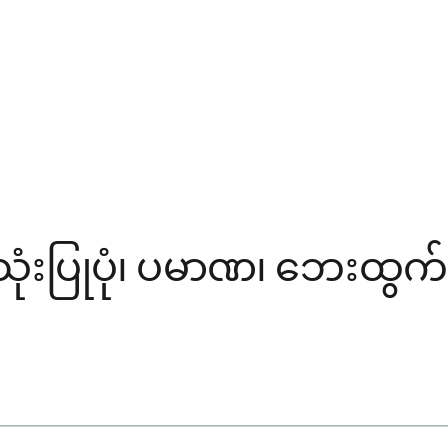
းပြုပုံ၊ ပမာဏ၊ ဘေးထွက်ဆို