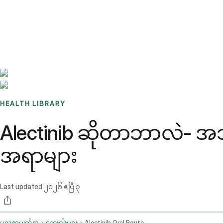
Benchmarks
Stories
FAQ
Sign up / Log in
HEALTH LIBRARY
Alectinib ဆိုတာဘာလဲ- အသုံ
အရာများ
Last updated
၂၀၂၆ ဧပြီ ၃
မူလစာမျက်နှာ
ဆေးဝါးများ
Alectinib Oral Route