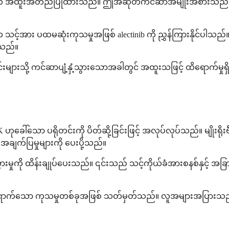
ုသရန်အတွက် အထူးအတည်ပြုထားသည်။ ဤအဆုတ်ကင်ဆာအမျိုးအစားသည် 
်အား ပထမဆုံးကုသမှုအဖြစ် alectinib ကို ညွှန်ကြားနိုင်ပါသည်
ါသည်။
ျားသို့ ကင်ဆာပျံ့နှံ့သွားသောအခါတွင် အထူးသဖြင့် ထိရောက်မှုရ
ုခေါ်သော ပရိုတင်းကို ပိတ်ဆို့ခြင်းဖြင့် အလုပ်လုပ်သည်။ မျိုးရို
ချက်ပြမှုများကို ပေးပို့သည်။
ွားမှုကို ထိန်းချုပ်ပေးသည်။ ၎င်းသည် သင့်ကိုယ်ခံအားစနစ်နှင့် အခြ
ရောက်သော ကုသမှုတစ်ခုအဖြစ် သတ်မှတ်သည်။ လူအများအပြားသ