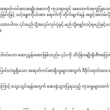
 ဟုခေါ်သော အဆုတ်ကင်ဆာအမျိုးအစားကို ကုသရာတွင် အထောက်အကူ
့ခြင်းဖြင့် သင့်ခန္ဓာကိုယ်အား ရောဂါကို တိုက်ဖျက်ရန် အခွင့်အလမ်းပ
ားပါက၊ ၎င်းမည်သို့အလုပ်လုပ်ပုံနှင့် မည်သို့မျှော်လင့်ရမည်နှင
။
ွင်ပါဝင်သော ဆေးညွှန်းဆေးဖြစ်သည်။ ၎င်းကို သီးခြားမျိုးရိုးဗီဇပြ
ောင်းလဲမှုရှိသော အဆုတ်ကင်ဆာရှိသူများအတွက် ဒီဇိုင်းထုတ်ထားသ
ကြောင့် သွေးသွင်းရန်အတွက် ဆေးရုံသွားပြရသည့် ကုသမှုများထက်