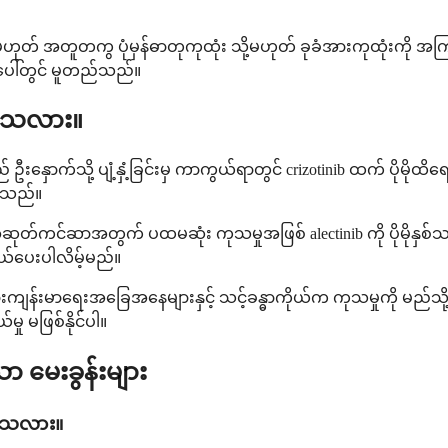
့မဟုတ် အတူတကွ ပုံမှန်ဓာတုကုထုံး သို့မဟုတ် ခုခံအားကုထုံးကို
ပေါ်တွင် မူတည်သည်။
းပါသလား။
ောက်သို့ ပျံ့နှံ့ခြင်းမှ ကာကွယ်ရာတွင် crizotinib ထက် ပိုမိုထိ
ါးသည်။
င်ဆာအတွက် ပထမဆုံး ကုသမှုအဖြစ် alectinib ကို ပိုမိုနှစ်သက်က
်ပေးပါလိမ့်မည်။
းကျန်းမာရေးအခြေအနေများနှင့် သင့်ခန္ဓာကိုယ်က ကုသမှုကို မည်
 မဖြစ်နိုင်ပါ။
 မေးခွန်းများ
ပါသလား။