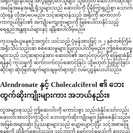
အရိုးကျိုးနိုင်ခြေ အလွန်မြင့်မားသူများ သို့မဟုတ် ဆေးဘက်ဆိုင်ရာ
အခြေအနေအချို့ရှိသူများသည် ဆေးဝါးကို ပိုမိုကြာရှည်စွာ သောက်
သုံးရန် လိုအပ်ပေမည်။ သင့်ဆရာဝန်သည် အရိုးကို ဆက်လက်
ကာကွယ်ခြင်း၏ အကျိုးကျေးဇူးများကို ဖြစ်ပေါ်လာနိုင်သည့်
ရေရှည်အန္တရာယ်များနှင့် ချိန်ဆပါလိမ့်မည်။
ကုသမှုခံယူနေစဉ်အတွင်း သင်သည် ပုံမှန်အားဖြင့် ၁-၂ နှစ်တစ်ကြိမ်
အရိုးသိပ်သည်းဆ စစ်ဆေးမှုများ ပြုလုပ်ပါလိမ့်မည်။ ဤစစ်ဆေးမှု
များသည် သင့်ဆရာဝန်အား ဆေးဝါး၏ အလုပ်လုပ်ပုံကို ခြေရာခံနိုင်
ရန်နှင့် ကုသမှုကို ဆက်လက်လုပ်ဆောင်ခြင်း သို့မဟုတ် ပြုပြင်ခြင်း
ဆိုင်ရာ ဆုံးဖြတ်ချက်များချမှတ်ရာတွင် လမ်းညွှန်ပေးပါသည်။
Alendronate နှင့် Cholecalciferol ၏ ဘေး
ထွက်ဆိုးကျိုးများကား အဘယ်နည်း။
လူအများစုသည် ဤဆေးဝါးကို ကောင်းစွာ သည်းခံနိုင်သော်လည်း
ဆေးဝါးအားလုံးကဲ့သို့ပင် ဘေးထွက်ဆိုးကျိုးများ ဖြစ်စေနိုင်သည်။
အဖြစ်အများဆုံး ပြဿနာများသည် ပျော့ပျောင်းပြီး သင့်အစာခြေ
စနစ်ကို ထိခိုက်စေပါသည်။ သင်ဘာကို မျှော်လင့်ရမည်ကို နားလည်