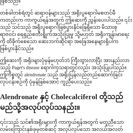
ဖြစ်သည်။
တစ်ခါတစ်ရံတွင် ဆရာဝန်များသည် အရိုးပွရောဂါမစတင်မီ
ကတည်းက ကာကွယ်ရန်အတွက် ဤဆေးကို ညွှန်းပေးပါသည်။ ၎င်း
သည် သင်သည် အရိုးပွရောဂါဖြစ်ပွားနိုင်ခြေရှိသော မိသားစု
ရာဇဝင်၊ ရေရှည်စတီးရွိုက်အသုံးပြုမှု သို့မဟုတ် အရိုးကျန်းမာရေး
ကို ထိခိုက်စေသော ဆေးဘက်ဆိုင်ရာ အခြေအနေများရှိပါက
ဖြစ်ပွားနိုင်သည်။
ဤဆေးကို အရိုးများပုံမှန်မဟုတ်ဘဲ ကြီးထွားလာပြီး အားနည်းလာ
သည့် Paget's disease ရောဂါကုသရာတွင်လည်း အသုံးပြုပါသည်။
ဤကိစ္စတွင် alendronate သည် အရိုးပြန်လည်တည်ဆောက်ခြင်း
လုပ်ငန်းစဉ်ကို ပုံမှန်ဖြစ်အောင် ကူညီပေးသည်။
Alendronate နှင့် Cholecalciferol တို့သည်
မည်သို့အလုပ်လုပ်သနည်း။
၎င်းသည် သင်၏အရိုးများကို ကာကွယ်ရန်အတွက် မတူညီသော
လမ်းကြောင်းနှစ်ခုမှတစ်ဆင့် အလုပ်လုပ်သော အလယ်အလတ်