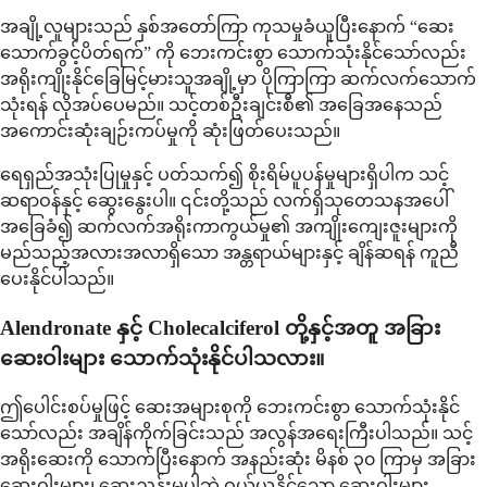
အချို့လူများသည် နှစ်အတော်ကြာ ကုသမှုခံယူပြီးနောက် “ဆေး
သောက်ခွင့်ပိတ်ရက်” ကို ဘေးကင်းစွာ သောက်သုံးနိုင်သော်လည်း
အရိုးကျိုးနိုင်ခြေမြင့်မားသူအချို့မှာ ပိုကြာကြာ ဆက်လက်သောက်
သုံးရန် လိုအပ်ပေမည်။ သင့်တစ်ဦးချင်းစီ၏ အခြေအနေသည်
အကောင်းဆုံးချဉ်းကပ်မှုကို ဆုံးဖြတ်ပေးသည်။
ရေရှည်အသုံးပြုမှုနှင့် ပတ်သက်၍ စိုးရိမ်ပူပန်မှုများရှိပါက သင့်
ဆရာဝန်နှင့် ဆွေးနွေးပါ။ ၎င်းတို့သည် လက်ရှိသုတေသနအပေါ်
အခြေခံ၍ ဆက်လက်အရိုးကာကွယ်မှု၏ အကျိုးကျေးဇူးများကို
မည်သည့်အလားအလာရှိသော အန္တရာယ်များနှင့် ချိန်ဆရန် ကူညီ
ပေးနိုင်ပါသည်။
Alendronate နှင့် Cholecalciferol တို့နှင့်အတူ အခြား
ဆေးဝါးများ သောက်သုံးနိုင်ပါသလား။
ဤပေါင်းစပ်မှုဖြင့် ဆေးအများစုကို ဘေးကင်းစွာ သောက်သုံးနိုင်
သော်လည်း အချိန်ကိုက်ခြင်းသည် အလွန်အရေးကြီးပါသည်။ သင့်
အရိုးဆေးကို သောက်ပြီးနောက် အနည်းဆုံး မိနစ် ၃၀ ကြာမှ အခြား
ဆေးဝါးများ၊ ဆေးညွှန်းမပါဘဲ ဝယ်ယူနိုင်သော ဆေးဝါးများ