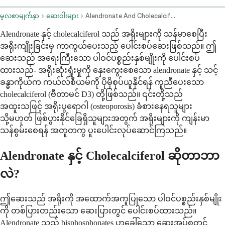
မူလစာမျက်နှာ
ဆေးဝါးများ
Alendronate And Cholecalciferol Oral Route
Alendronate နှင့် cholecalciferol သည် အရိုးများကို သန်မာစေပြီး
အရိုးကျိုးခြင်းမှ ကာကွယ်ပေးသည့် ပေါင်းစပ်ဆေးဖြစ်သည်။ ဤ
ဆေးသည် အရေးကြီးသော ပါဝင်ပစ္စည်းနှစ်မျိုးကို ပေါင်းစပ်
ထားသည်- အရိုးဆုံးရှုံးမှုကို နှေးကွေးစေသော alendronate နှင့် သင့်
ခန္ဓာကိုယ်က ကယ်လ်စီယမ်ကို ပိုမိုစုပ်ယူနိုင်ရန် ကူညီပေးသော
cholecalciferol (ဗီတာမင် D3) တို့ဖြစ်သည်။ ၎င်းတို့သည်
အထူးသဖြင့် အရိုးပွရောဂါ (osteoporosis) ခံစားနေရသူများ
သို့မဟုတ် ဖြစ်ပွားနိုင်ခြေရှိသူများအတွက် အရိုးများကို ကျန်းမာ
သန်စွမ်းစေရန် အတူတကွ ပူးပေါင်းလုပ်ဆောင်ကြသည်။
Alendronate နှင့် Cholecalciferol ဆိုတာဘာ
လဲ?
ဤဆေးသည် အရိုးကို အထောက်အကူပြုသော ပါဝင်ပစ္စည်းနှစ်မျိုး
ကို တစ်ပြားတည်းသော ဆေးပြားတွင် ပေါင်းစပ်ထားသည်။
Alendronate သည် bisphosphonates ဟုခေါ်သော ဆေးအုပ်စုတွင်