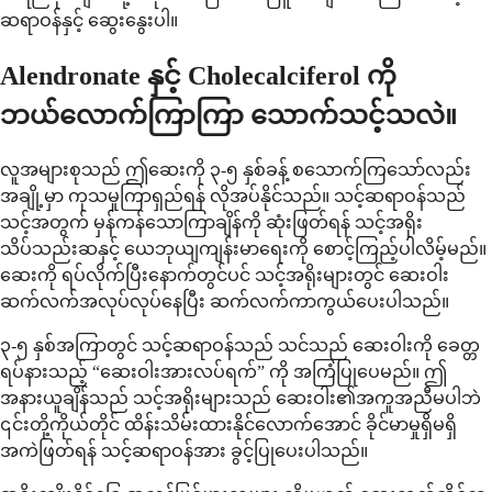
ဆရာဝန်နှင့် ဆွေးနွေးပါ။
Alendronate နှင့် Cholecalciferol ကို
ဘယ်လောက်ကြာကြာ သောက်သင့်သလဲ။
လူအများစုသည် ဤဆေးကို ၃-၅ နှစ်ခန့် စသောက်ကြသော်လည်း
အချို့မှာ ကုသမှုကြာရှည်ရန် လိုအပ်နိုင်သည်။ သင့်ဆရာဝန်သည်
သင့်အတွက် မှန်ကန်သောကြာချိန်ကို ဆုံးဖြတ်ရန် သင့်အရိုး
သိပ်သည်းဆနှင့် ယေဘုယျကျန်းမာရေးကို စောင့်ကြည့်ပါလိမ့်မည်။
ဆေးကို ရပ်လိုက်ပြီးနောက်တွင်ပင် သင့်အရိုးများတွင် ဆေးဝါး
ဆက်လက်အလုပ်လုပ်နေပြီး ဆက်လက်ကာကွယ်ပေးပါသည်။
၃-၅ နှစ်အကြာတွင် သင့်ဆရာဝန်သည် သင်သည် ဆေးဝါးကို ခေတ္တ
ရပ်နားသည့် “ဆေးဝါးအားလပ်ရက်” ကို အကြံပြုပေမည်။ ဤ
အနားယူချိန်သည် သင့်အရိုးများသည် ဆေးဝါး၏အကူအညီမပါဘဲ
၎င်းတို့ကိုယ်တိုင် ထိန်းသိမ်းထားနိုင်လောက်အောင် ခိုင်မာမှုရှိမရှိ
အကဲဖြတ်ရန် သင့်ဆရာဝန်အား ခွင့်ပြုပေးပါသည်။