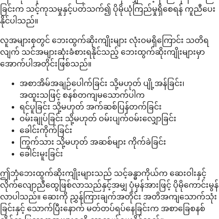
ခြင်းက သင့်ကုသမှုနှင့်ပတ်သက်၍ ပိုမိုယုံကြည်မှုရှိစေရန် ကူညီပေး
နိုင်ပါသည်။
လူအများစုတွင် ဘေးထွက်ဆိုးကျိုးများ လုံးဝမရှိကြောင်း သတိရ
လျက် သင်အများဆုံးခံစားရနိုင်သည့် ဘေးထွက်ဆိုးကျိုးများမှာ
အောက်ပါအတိုင်းဖြစ်သည်။
အစာအိမ်အချဉ်ပေါက်ခြင်း သို့မဟုတ် ပျို့အန်ခြင်း၊
အထူးသဖြင့် စနစ်တကျမသောက်ပါက
ရင်ပူခြင်း သို့မဟုတ် အက်ဆစ်ပြန်တက်ခြင်း
ဝမ်းချုပ်ခြင်း သို့မဟုတ် ဝမ်းပျက်ဝမ်းလျှောခြင်း
ခေါင်းကိုက်ခြင်း
ကြွက်သား သို့မဟုတ် အဆစ်များ ကိုက်ခဲခြင်း
ခေါင်းမူးခြင်း
ဤဘုံဘေးထွက်ဆိုးကျိုးများသည် သင့်ခန္ဓာကိုယ်က ဆေးဝါးနှင့်
လိုက်လျောညီထွေဖြစ်လာသည်နှင့်အမျှ ပုံမှန်အားဖြင့် ပိုမိုကောင်းမွန်
လာပါသည်။ ဆေးကို ညွှန်ကြားချက်အတိုင်း အတိအကျသောက်သုံး
ခြင်းနှင့် သောက်ပြီးနောက် မတ်တပ်ရပ်နေခြင်းက အစာခြေစနစ်