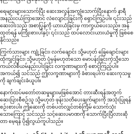
ရေများများသောက်ပြီး ဆေးအလွန်အကျွံသောက်ပြီးနောက် နာရီ
အနည်းငယ်ကြာအောင် လဲလျောင်းခြင်းကို ရှောင်ကြဉ်ပါ။ ၎င်းသည်
ဆေးဝါးသည် အစာပြွန်ကို ယားယံခြင်းမှ ကာကွယ်ပေးသည်။ အန်
ထုတ်ရန် မကြိုးစားပါနှင့်၊ ၎င်းသည် ထပ်လောင်းယားယံမှုကို ဖြစ်စေ
နိုင်သည်။
ကြွက်သားများ ကျုံ့ခြင်း၊ လက်ချောင်း သို့မဟုတ် ခြေချောင်းများ
ထုံကျင်ခြင်း၊ သို့မဟုတ် ပုံမှန်မဟုတ်သော မောပန်းခြင်းကဲ့သို့သော
ကယ်လ်စီယမ်နည်းပါးခြင်း လက္ခဏာများကို စောင့်ကြည့်ပါ။
အကယ်၍ သင်သည် ဤလက္ခဏာများကို ခံစားရပါက ဆေးကုသမှု
ကို ချက်ချင်းခံယူပါ။
နောက်ထပ်မတော်တဆမှုများမဖြစ်အောင် တားဆီးရန်အတွက်
ဆေးပြားစီစဉ်သူ သို့မဟုတ် ဖုန်းသတိပေးချက်များကို အသုံးပြုရန်
စဉ်းစားပါ။ ဤဆေးကို တစ်ပတ်လျှင်တစ်ကြိမ် သောက်သုံး
သောကြောင့် သင်သည် သင့်ဆေးပမာဏကို သောက်ပြီးပြီလားဆို
တာ မေ့ရန် ပို၍လွယ်ကူပါသည်။