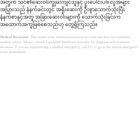
အတွက် သင်၏ဆေးဝါးကျွမ်းကျင်သူနှင့် ပူးပေါင်းပါ။ လူအများ
အပြားသည် နံနက်ခင်းတွင် အရိုးဆေးကို ဦးစွာသောက်သုံးပြီး
နံနက်စာနှင့်အတူ အခြားဆေးဝါးများကို သောက်သုံးခြင်းက
အထောက်အကူဖြစ်စေသည်ဟု တွေ့ရှိကြသည်။
Medical Disclaimer:
This article is for informational purposes only and does not constitute
medical advice. Always consult a qualified healthcare provider for diagnosis and treatment
decisions. If you are experiencing a medical emergency, call 911 or go to the nearest emergency
room immediately.