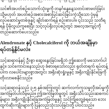
သင်၏အပတ်စဉ်သောက်သုံးမှုကို တနင်္ဂနွေနေ့သတင်းစာဖတ်ခြင်း
သို့မဟုတ် အပတ်စဉ်အစားအစာပြင်ဆင်ခြင်းကဲ့သို့သော ပုံမှန်
လုပ်ဆောင်မှုတစ်ခုနှင့် ချိတ်ဆက်ရန် စဉ်းစားပါ။ ၎င်းသည် သတိရ
ရန် ပိုမိုလွယ်ကူစေပြီး သင့်လုပ်ရိုးလုပ်စဉ်တွင် အလေ့အကျင့်ကို
တည်ဆောက်ပေးသည်။
Alendronate နှင့် Cholecalciferol ကို ဘယ်အချိန်မှာ
ရပ်တန့်နိုင်မလဲ။
သင့်ဆရာဝန်နှင့် ဦးစွာ ဆွေးနွေးခြင်းမရှိဘဲ ဤဆေးကို မသောက်ပါ
နှင့်။ သင်ကောင်းနေသည်ဟု ခံစားရသော်လည်း ရုတ်တရက် ရပ်တန့်
ပါက လပေါင်းများစွာအတွင်း အရိုးဆုံးရှုံးမှုနှင့် အရိုးကျိုးနိုင်ခြေကို
တိုးလာစေနိုင်သည်။
သင့်ဆရာဝန်သည် ၃-၅ နှစ်အကြာတွင် ဆက်လက်ကုသမှုလိုအပ်မှုကို
အကဲဖြတ်ပါလိမ့်မည်။ ဤအကဲဖြတ်မှုတွင် အရိုးသိပ်သည်းဆစကင်
န်များ၊ အရိုးကျိုးနိုင်ခြေအကဲဖြတ်မှုနှင့် သင်ကြုံတွေ့ခဲ့ရသော ဘေး
ထွက်ဆိုးကျိုးများကို ပြန်လည်သုံးသပ်ခြင်းတို့ ပါဝင်သည်။