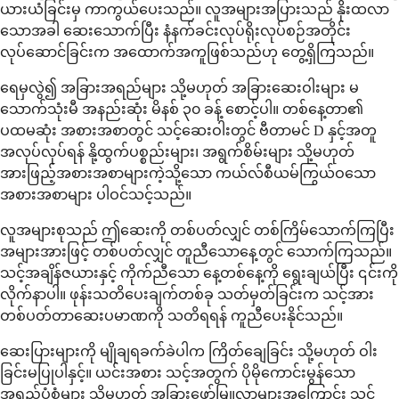
ယားယံခြင်းမှ ကာကွယ်ပေးသည်။ လူအများအပြားသည် နိုးထလာ
သောအခါ ဆေးသောက်ပြီး နံနက်ခင်းလုပ်ရိုးလုပ်စဉ်အတိုင်း
လုပ်ဆောင်ခြင်းက အထောက်အကူဖြစ်သည်ဟု တွေ့ရှိကြသည်။
ရေမှလွဲ၍ အခြားအရည်များ သို့မဟုတ် အခြားဆေးဝါးများ မ
သောက်သုံးမီ အနည်းဆုံး မိနစ် ၃၀ ခန့် စောင့်ပါ။ တစ်နေ့တာ၏
ပထမဆုံး အစားအစာတွင် သင့်ဆေးဝါးတွင် ဗီတာမင် D နှင့်အတူ
အလုပ်လုပ်ရန် နို့ထွက်ပစ္စည်းများ၊ အရွက်စိမ်းများ သို့မဟုတ်
အားဖြည့်အစားအစာများကဲ့သို့သော ကယ်လ်စီယမ်ကြွယ်ဝသော
အစားအစာများ ပါဝင်သင့်သည်။
လူအများစုသည် ဤဆေးကို တစ်ပတ်လျှင် တစ်ကြိမ်သောက်ကြပြီး
အများအားဖြင့် တစ်ပတ်လျှင် တူညီသောနေ့တွင် သောက်ကြသည်။
သင့်အချိန်ဇယားနှင့် ကိုက်ညီသော နေ့တစ်နေ့ကို ရွေးချယ်ပြီး ၎င်းကို
လိုက်နာပါ။ ဖုန်းသတိပေးချက်တစ်ခု သတ်မှတ်ခြင်းက သင့်အား
တစ်ပတ်တာဆေးပမာဏကို သတိရရန် ကူညီပေးနိုင်သည်။
ဆေးပြားများကို မျိုချရခက်ခဲပါက ကြိတ်ချေခြင်း သို့မဟုတ် ဝါး
ခြင်းမပြုပါနှင့်။ ယင်းအစား သင့်အတွက် ပိုမိုကောင်းမွန်သော
အရည်ပုံစံများ သို့မဟုတ် အခြားဖော်မြူလာများအကြောင်း သင့်