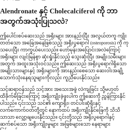
Alendronate နှင့် Cholecalciferol ကို ဘာ
အတွက်အသုံးပြုသလဲ?
ဤပေါင်းစပ်ဆေးသည် အရိုးများ အားနည်းပြီး အလွယ်တကူ ကျိုး
တတ်သော အခြေအနေဖြစ်သည့် အရိုးပွရောဂါ (osteoporosis) ကို ကု
သပေးပြီး ကာကွယ်ပေးသည်။ ဟော်မုန်းအပြောင်းအလဲကြောင့်
အရိုးများ လျင်မြန်စွာ ဆုံးရှုံးနိုင်သည့် သွေးဆုံးပြီး အမျိုးသမီးများ
အတွက် အထူးအသုံးဝင်သည်။ ဤဆေးသည် အရိုးပွရောဂါရှိသော
အမျိုးသားများနှင့် အရိုးများကို အားနည်းစေသော ဆေးဝါးအချို့
သောက်သုံးနေရသူများကိုလည်း ကူညီပေးနိုင်သည်။
သင့်ဆရာဝန်သည် သင့်အား အသေးအဖွဲ လဲကျခြင်း သို့မဟုတ်
ထိခိုက်မိခြင်းကြောင့် အရိုးကျိုးခဲ့ဖူးပါက ဤဆေးကို ညွှန်ကြားနိုင်
ပါသည်။ ၎င်းသည် သင်၏ ကျောရိုး၊ တင်ပါးဆုံရိုးနှင့်
လက်ကောက်ဝတ်တို့တွင် နောက်ထပ် အရိုးကျိုးနိုင်ခြေကို သိသိ
သာသာ လျှော့ချပေးနိုင်သည်။ ၎င်းတို့သည် အရိုးပွရောဂါနှင့်
ဆက်စပ်သော အရိုးကျိုးမှုများ အဖြစ်များသော နေရာများ