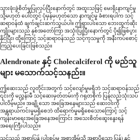
သွားဖုံးခွဲစိတ်မှုပြုလုပ်ပြီးနောက်တွင် အထူးသဖြင့် မေးရိုးနာကျင်မှု
သို့မဟုတ် ပေါင်တွင် ပုံမှန်မဟုတ်သော နာကျင်မှု ခံစားရပါက သင့်
ဆရာဝန်ထံ ချက်ချင်းဆက်သွယ်ပါ။ ဤရှားပါးသော ဘေးထွက်ဆိုး
ကျိုးများသည် နှစ်အတော်ကြာ အသုံးပြုပြီးနောက်တွင် ပို၍ဖြစ်ပွား
နိုင်ပြီး၊ ထို့ကြောင့် သင့်ဆရာဝန်သည် သင့်ကုသမှုကို အနီးကပ်စောင့်
ကြည့်ပေးခြင်းဖြစ်သည်။
Alendronate နှင့် Cholecalciferol ကို မည်သူ
များ မသောက်သင့်သနည်း။
ဤဆေးသည် လူတိုင်းအတွက် သင့်လျော်မှုမရှိဘဲ သင့်ဆရာဝန်သည်
၎င်းကို မညွှန်းမီ သင့်ဆေးမှတ်တမ်းကို ဂရုတစိုက် ပြန်လည်သုံးသပ်
ပါလိမ့်မည်။ အချို့သော အခြေအနေများသည် ဆေးဝါးကို
အန္တရာယ်ကင်းမှုမရှိစေဘဲ ထိရောက်မှုမရှိစေသောကြောင့် သင့်
ကျန်းမာရေးအခြေအနေအကြောင်း အသေးစိတ်ဆွေးနွေးရန်
အရေးကြီးပါသည်။
သင်သည် အစာပြွန် (ပါးစပ်မှ အစာအိမ်သို့ အစာပို့သော ပြွန်) နှင့်