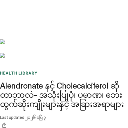
Benchmarks
Stories
FAQ
Sign up / Log in
HEALTH LIBRARY
Alendronate နှင့် Cholecalciferol ဆို
တာဘာလဲ- အသုံးပြုပုံ၊ ပမာဏ၊ ဘေး
ထွက်ဆိုးကျိုးများနှင့် အခြားအရာများ
Last updated
၂၀၂၆ ဧပြီ ၃