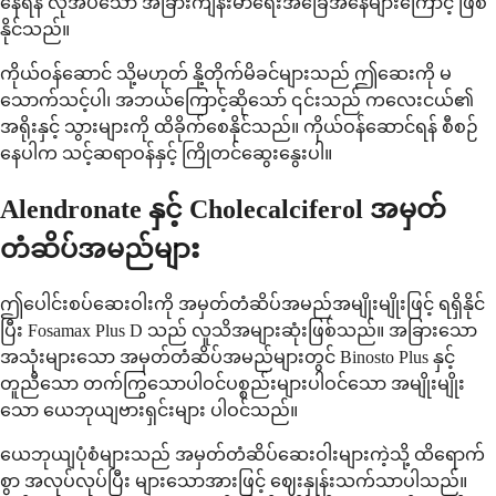
နေရန် လိုအပ်သော အခြားကျန်းမာရေးအခြေအနေများကြောင့် ဖြစ်
နိုင်သည်။
ကိုယ်ဝန်ဆောင် သို့မဟုတ် နို့တိုက်မိခင်များသည် ဤဆေးကို မ
သောက်သင့်ပါ၊ အဘယ်ကြောင့်ဆိုသော် ၎င်းသည် ကလေးငယ်၏
အရိုးနှင့် သွားများကို ထိခိုက်စေနိုင်သည်။ ကိုယ်ဝန်ဆောင်ရန် စီစဉ်
နေပါက သင့်ဆရာဝန်နှင့် ကြိုတင်ဆွေးနွေးပါ။
Alendronate နှင့် Cholecalciferol အမှတ်
တံဆိပ်အမည်များ
ဤပေါင်းစပ်ဆေးဝါးကို အမှတ်တံဆိပ်အမည်အမျိုးမျိုးဖြင့် ရရှိနိုင်
ပြီး Fosamax Plus D သည် လူသိအများဆုံးဖြစ်သည်။ အခြားသော
အသုံးများသော အမှတ်တံဆိပ်အမည်များတွင် Binosto Plus နှင့်
တူညီသော တက်ကြွသောပါဝင်ပစ္စည်းများပါဝင်သော အမျိုးမျိုး
သော ယေဘုယျဗားရှင်းများ ပါဝင်သည်။
ယေဘုယျပုံစံများသည် အမှတ်တံဆိပ်ဆေးဝါးများကဲ့သို့ ထိရောက်
စွာ အလုပ်လုပ်ပြီး များသောအားဖြင့် ဈေးနှုန်းသက်သာပါသည်။