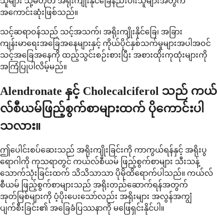
သူများ သို့မဟုတ် အရိုးကျိုးနိုင်ခြေနည်းပါးသူများအတွက်
အကောင်းဆုံးဖြစ်သည်။
သင့်ဆရာဝန်သည် သင့်အသက်၊ အရိုးကျိုးနိုင်ခြေ၊ အခြား
ကျန်းမာရေးအခြေအနေများနှင့် ကိုယ်ပိုင်နှစ်သက်မှုများအပါအဝင်
သင့်အခြေအနေကို ထည့်သွင်းစဉ်းစားပြီး အစားထိုးကုထုံးများကို
အကြံပြုပါလိမ့်မည်။
Alendronate နှင့် Cholecalciferol သည် ကယ်
လ်စီယမ်ဖြည့်စွက်စာများထက် ပိုကောင်းပါ
သလား။
ဤပေါင်းစပ်ဆေးသည် အရိုးကျိုးခြင်းကို ကာကွယ်ရန်နှင့် အရိုးပွ
ရောဂါကို ကုသရာတွင် ကယ်လ်စီယမ် ဖြည့်စွက်စာများ သီးသန့်
သောက်သုံးခြင်းထက် သိသိသာသာ ပိုမိုထိရောက်ပါသည်။ ကယ်လ်
စီယမ် ဖြည့်စွက်စာများသည် အရိုးတည်ဆောက်ရန်အတွက်
အုတ်မြစ်များကို ပံ့ပိုးပေးသော်လည်း အရိုးများ အလွန်အကျွံ
ပျက်စီးခြင်း၏ အခြေခံပြဿနာကို မဖြေရှင်းနိုင်ပါ။