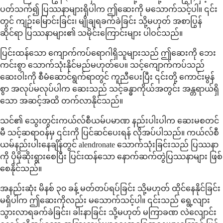
ပတ်သက်၍ ပြဿနာများရှိပါက ဤဆေးကို မသောက်သင့်ပါ။ ၎င်း
တွင် ကျဉ်းမြောင်းခြင်း၊ မျိုချရခက်ခဲခြင်း သို့မဟုတ် အစာပြွန်
ဆိုင်ရာ ပြဿနာများ၏ သမိုင်းကြောင်းများ ပါဝင်သည်။
ပြင်းထန်သော ကျောက်ကပ်ရောဂါရှိသူများသည် ဤဆေးကို ဘေး
ကင်းစွာ သောက်သုံးနိုင်မည်မဟုတ်ပေ။ သင့်ကျောက်ကပ်သည်
ဆေးဝါးကို စီမံဆောင်ရွက်ရာတွင် ကူညီပေးပြီး ၎င်းတို့ ကောင်းမွန်
စွာ အလုပ်မလုပ်ပါက ဆေးသည် သင့်ခန္ဓာကိုယ်အတွင်း အန္တရာယ်ရှိ
သော အဆင့်အထိ တက်လာနိုင်သည်။
သင်၏ သွေးတွင်းကယ်လ်စီယမ်ပမာဏ နည်းပါးပါက ဆေးမစတင်
မီ သင့်ဆရာဝန်မှ ၎င်းကို ပြင်ဆင်ပေးရန် လိုအပ်ပါသည်။ ကယ်လ်စီ
ယမ်နည်းပါးနေချိန်တွင် alendronate သောက်သုံးခြင်းသည် ပြဿနာ
ကို ပိုမိုဆိုးရွားစေပြီး ပြင်းထန်သော နောက်ဆက်တွဲပြဿနာများ ဖြစ်
စေနိုင်သည်။
အနည်းဆုံး မိနစ် ၃၀ ခန့် မတ်တပ်ရပ်ခြင်း သို့မဟုတ် ထိုင်နေနိုင်ခြင်း
မရှိပါက ဤဆေးကိုလည်း မသောက်သင့်ပါ။ ၎င်းသည် ရွေ့လျား
သွားလာရခက်ခဲခြင်း၊ ခါးနာခြင်း သို့မဟုတ် မကြာခဏ လဲလျောင်း