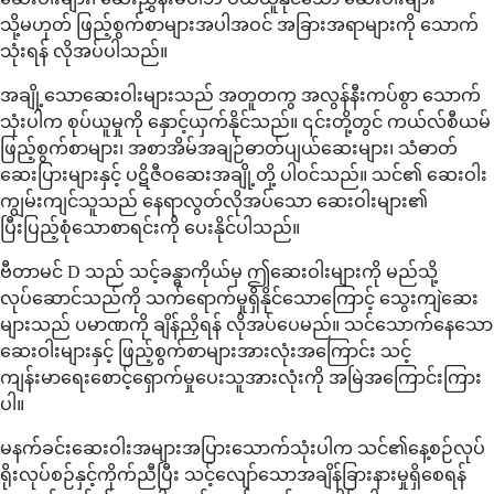
သို့မဟုတ် ဖြည့်စွက်စာများအပါအဝင် အခြားအရာများကို သောက်
သုံးရန် လိုအပ်ပါသည်။
အချို့သောဆေးဝါးများသည် အတူတကွ အလွန်နီးကပ်စွာ သောက်
သုံးပါက စုပ်ယူမှုကို နှောင့်ယှက်နိုင်သည်။ ၎င်းတို့တွင် ကယ်လ်စီယမ်
ဖြည့်စွက်စာများ၊ အစာအိမ်အချဉ်ဓာတ်ပျယ်ဆေးများ၊ သံဓာတ်
ဆေးပြားများနှင့် ပဋိဇီဝဆေးအချို့တို့ ပါဝင်သည်။ သင်၏ ဆေးဝါး
ကျွမ်းကျင်သူသည် နေရာလွတ်လိုအပ်သော ဆေးဝါးများ၏
ပြီးပြည့်စုံသောစာရင်းကို ပေးနိုင်ပါသည်။
ဗီတာမင် D သည် သင့်ခန္ဓာကိုယ်မှ ဤဆေးဝါးများကို မည်သို့
လုပ်ဆောင်သည်ကို သက်ရောက်မှုရှိနိုင်သောကြောင့် သွေးကျဲဆေး
များသည် ပမာဏကို ချိန်ညှိရန် လိုအပ်ပေမည်။ သင်သောက်နေသော
ဆေးဝါးများနှင့် ဖြည့်စွက်စာများအားလုံးအကြောင်း သင့်
ကျန်းမာရေးစောင့်ရှောက်မှုပေးသူအားလုံးကို အမြဲအကြောင်းကြား
ပါ။
မနက်ခင်းဆေးဝါးအများအပြားသောက်သုံးပါက သင်၏နေ့စဉ်လုပ်
ရိုးလုပ်စဉ်နှင့်ကိုက်ညီပြီး သင့်လျော်သောအချိန်ခြားနားမှုရှိစေရန်