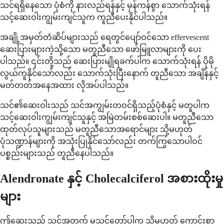
သင်ရရှိနေသော ပုံစံကို နားလည်ရန်နှင့် မှန်ကန်စွာ သောက်သုံးရန်
သင့်ဆေးဝါးကျွမ်းကျင်သူက ကူညီပေးနိုင်ပါသည်။
အချို့အမှတ်တံဆိပ်များသည် ရေတွင်ပျော်ဝင်သော effervescent
ဆေးပြားများကဲ့သို့သော မတူညီသော ဖော်မြူလာများကို ပေး
ပါသည်။ ၎င်းတို့သည် ဆေးပြားမျိုရခက်ပါက သောက်သုံးရန် ပိုမို
လွယ်ကူနိုင်သော်လည်း သောက်သုံးပြီးနောက် တူညီသော အချိန်နှင့်
မတ်တတ်အနေအထား လိုအပ်ပါသည်။
သင်၏ဆေးဝါးသည် သင်အကျွမ်းတဝင်ရှိသည့်ပုံစံနှင့် မတူပါက
သင့်ဆေးဝါးကျွမ်းကျင်သူနှင့် အမြဲတမ်းစစ်ဆေးပါ။ မတူညီသော
ထုတ်လုပ်သူများသည် မတူညီသောအရောင်များ သို့မဟုတ်
ပုံသဏ္ဍာန်များကို အသုံးပြုနိုင်သော်လည်း တက်ကြွသောပါဝင်
ပစ္စည်းများသည် တူညီနေပါသည်။
Alendronate နှင့် Cholecalciferol အစားထိုးမှု
များ
ဤဆေးသည် သင့်အတွက် မသင့်တော်ပါက သို့မဟုတ် ကောင်းစွာ