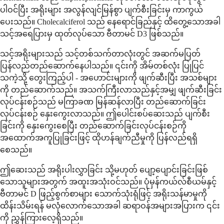
ပါဝင်ပြီး အရိုးများ အလွန်လျင်မြန်စွာ ပျက်စီးခြင်းမှ ကာကွယ်
ပေးသည်။ Cholecalciferol သည် နေရောင်ခြည်နှင့် ထိတွေ့သောအခါ
သင့်အရေပြားမှ ထုတ်လုပ်သော ဗီတာမင် D3 ဖြစ်သည်။
သင့်အရိုးများသည် သင့်တစ်သက်တာလုံးတွင် အဆက်မပြတ်
ပြန်လည်တည်ဆောက်နေပါသည်။ ၎င်းကို အိမ်တစ်လုံး ပြုပြင်
သကဲ့သို့ တွေးကြည့်ပါ - အဟောင်းများကို ဖျက်ဆီးပြီး အသစ်များ
ကို တည်ဆောက်သည်။ အသက်ကြီးလာသည်နှင့်အမျှ ဖျက်ဆီးခြင်း
လုပ်ငန်းစဉ်သည် မကြာခဏ မြန်ဆန်လာပြီး တည်ဆောက်ခြင်း
လုပ်ငန်းစဉ် နှေးကွေးလာသည်။ ဤပေါင်းစပ်ဆေးသည် ပျက်စီး
ခြင်းကို နှေးကွေးစေပြီး တည်ဆောက်ခြင်းလုပ်ငန်းစဉ်ကို
အထောက်အကူပြုခြင်းဖြင့် ထိုဟန်ချက်ညီမှုကို ပြန်လည်ရရှိ
စေသည်။
ဤဆေးသည် အရိုးပါးလွှာခြင်း သို့မဟုတ် ပျော့ပျောင်းခြင်းဖြစ်
သောသူများအတွက် အထူးအသုံးဝင်သည်။ ပုံမှန်ကယ်လ်စီယမ်နှင့်
ဗီတာမင် D ဖြည့်စွက်စာများ သောက်သုံးရုံဖြင့် အရိုးသန်မာမှုကို
ထိန်းသိမ်းရန် မလုံလောက်သောအခါ ဆရာဝန်အများအပြားက ၎င်း
ကို ညွှန်ကြားလေ့ရှိသည်။