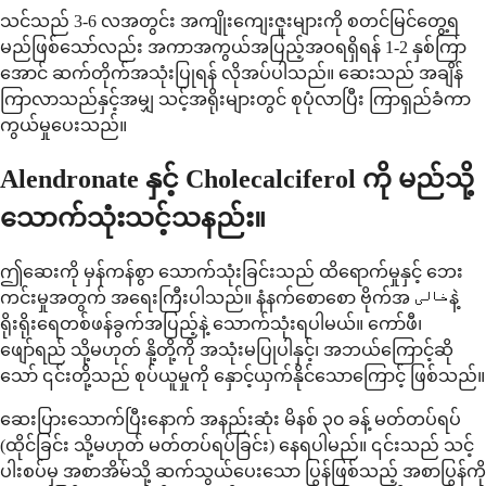
သင်သည် 3-6 လအတွင်း အကျိုးကျေးဇူးများကို စတင်မြင်တွေ့ရ
မည်ဖြစ်သော်လည်း အကာအကွယ်အပြည့်အဝရရှိရန် 1-2 နှစ်ကြာ
အောင် ဆက်တိုက်အသုံးပြုရန် လိုအပ်ပါသည်။ ဆေးသည် အချိန်
ကြာလာသည်နှင့်အမျှ သင့်အရိုးများတွင် စုပုံလာပြီး ကြာရှည်ခံကာ
ကွယ်မှုပေးသည်။
Alendronate နှင့် Cholecalciferol ကို မည်သို့
သောက်သုံးသင့်သနည်း။
ဤဆေးကို မှန်ကန်စွာ သောက်သုံးခြင်းသည် ထိရောက်မှုနှင့် ဘေး
ကင်းမှုအတွက် အရေးကြီးပါသည်။ နံနက်စောစော ဗိုက်အ خالیနဲ့
ရိုးရိုးရေတစ်ဖန်ခွက်အပြည့်နဲ့ သောက်သုံးရပါမယ်။ ကော်ဖီ၊
ဖျော်ရည် သို့မဟုတ် နို့တို့ကို အသုံးမပြုပါနှင့်၊ အဘယ်ကြောင့်ဆို
သော် ၎င်းတို့သည် စုပ်ယူမှုကို နှောင့်ယှက်နိုင်သောကြောင့် ဖြစ်သည်။
ဆေးပြားသောက်ပြီးနောက် အနည်းဆုံး မိနစ် ၃၀ ခန့် မတ်တပ်ရပ်
(ထိုင်ခြင်း သို့မဟုတ် မတ်တပ်ရပ်ခြင်း) နေရပါမည်။ ၎င်းသည် သင့်
ပါးစပ်မှ အစာအိမ်သို့ ဆက်သွယ်ပေးသော ပြွန်ဖြစ်သည့် အစာပြွန်ကို