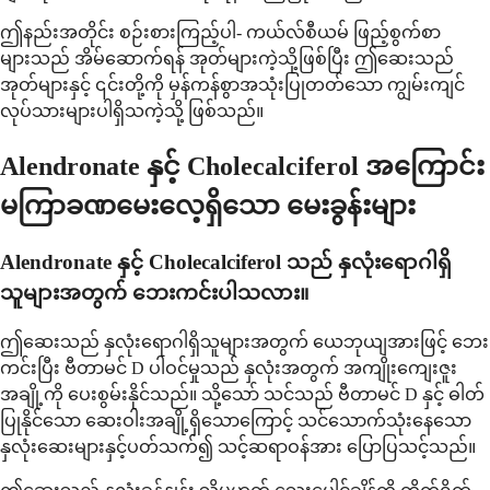
ဤနည်းအတိုင်း စဉ်းစားကြည့်ပါ- ကယ်လ်စီယမ် ဖြည့်စွက်စာ
များသည် အိမ်ဆောက်ရန် အုတ်များကဲ့သို့ဖြစ်ပြီး ဤဆေးသည်
အုတ်များနှင့် ၎င်းတို့ကို မှန်ကန်စွာအသုံးပြုတတ်သော ကျွမ်းကျင်
လုပ်သားများပါရှိသကဲ့သို့ ဖြစ်သည်။
Alendronate နှင့် Cholecalciferol အကြောင်း
မကြာခဏမေးလေ့ရှိသော မေးခွန်းများ
Alendronate နှင့် Cholecalciferol သည် နှလုံးရောဂါရှိ
သူများအတွက် ဘေးကင်းပါသလား။
ဤဆေးသည် နှလုံးရောဂါရှိသူများအတွက် ယေဘုယျအားဖြင့် ဘေး
ကင်းပြီး ဗီတာမင် D ပါဝင်မှုသည် နှလုံးအတွက် အကျိုးကျေးဇူး
အချို့ကို ပေးစွမ်းနိုင်သည်။ သို့သော် သင်သည် ဗီတာမင် D နှင့် ဓါတ်
ပြုနိုင်သော ဆေးဝါးအချို့ရှိသောကြောင့် သင်သောက်သုံးနေသော
နှလုံးဆေးများနှင့်ပတ်သက်၍ သင့်ဆရာဝန်အား ပြောပြသင့်သည်။