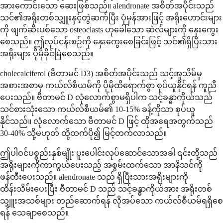
အားကောင်းသော ဆေးဖြစ်သည်။ alendronate အစိတ်အပိုင်းသည်
သင်၏အရိုးတစ်သျှူးနှင့်တွဲဆက်ပြီး ပုံမှန်အားဖြင့် အရိုးဟောင်းများ
ကို ဖျက်ဆီးပစ်သော osteoclasts ဟုခေါ်သော ဆဲလ်များကို နှေးကွေး
စေသည်။ ဤလုပ်ငန်းစဉ်ကို နှေးကွေးစေခြင်းဖြင့် သင်၏ရှိပြီးသား
အရိုးများ ပိုမိုခိုင်မြဲစေသည်။
cholecalciferol (ဗီတာမင် D3) အစိတ်အပိုင်းသည် သင့်အူသိမ်မှ
အစားအစာမှ ကယ်လ်စီယမ်ကို ပိုမိုထိရောက်စွာ စုပ်ယူနိုင်ရန် ကူညီ
ပေးသည်။ ဗီတာမင် D လုံလောက်စွာမရှိပါက သင့်ခန္ဓာကိုယ်သည်
သင်စားသုံးသော ကယ်လ်စီယမ်၏ 10-15% ခန့်ကိုသာ စုပ်ယူ
နိုင်သည်။ လုံလောက်သော ဗီတာမင် D ဖြင့် ထိုအရေအတွက်သည်
30-40% သို့မဟုတ် ထို့ထက်ပို၍ မြင့်တက်လာသည်။
ဤပါဝင်ပစ္စည်းနှစ်မျိုး ပူးပေါင်းလုပ်ဆောင်သောအခါ ၎င်းတို့သည်
အရိုးများကိုကာကွယ်ပေးသည့် အစွမ်းထက်သော အာနိသင်ကို
ဖန်တီးပေးသည်။ alendronate သည် ရှိပြီးသားအရိုးများကို
ထိန်းသိမ်းပေးပြီး ဗီတာမင် D သည် သင့်ခန္ဓာကိုယ်အား အရိုးတစ်
သျှူးအသစ်များ တည်ဆောက်ရန် လိုအပ်သော ကယ်လ်စီယမ်ရရှိစေ
ရန် သေချာစေသည်။