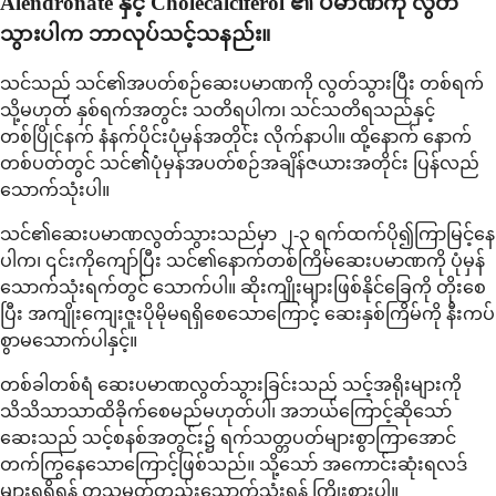
Alendronate နှင့် Cholecalciferol ၏ ပမာဏကို လွတ်
သွားပါက ဘာလုပ်သင့်သနည်း။
သင်သည် သင်၏အပတ်စဉ်ဆေးပမာဏကို လွတ်သွားပြီး တစ်ရက်
သို့မဟုတ် နှစ်ရက်အတွင်း သတိရပါက၊ သင်သတိရသည်နှင့်
တစ်ပြိုင်နက် နံနက်ပိုင်းပုံမှန်အတိုင်း လိုက်နာပါ။ ထို့နောက် နောက်
တစ်ပတ်တွင် သင်၏ပုံမှန်အပတ်စဉ်အချိန်ဇယားအတိုင်း ပြန်လည်
သောက်သုံးပါ။
သင်၏ဆေးပမာဏလွတ်သွားသည်မှာ ၂-၃ ရက်ထက်ပို၍ကြာမြင့်နေ
ပါက၊ ၎င်းကိုကျော်ပြီး သင်၏နောက်တစ်ကြိမ်ဆေးပမာဏကို ပုံမှန်
သောက်သုံးရက်တွင် သောက်ပါ။ ဆိုးကျိုးများဖြစ်နိုင်ခြေကို တိုးစေ
ပြီး အကျိုးကျေးဇူးပိုမိုမရရှိစေသောကြောင့် ဆေးနှစ်ကြိမ်ကို နီးကပ်
စွာမသောက်ပါနှင့်။
တစ်ခါတစ်ရံ ဆေးပမာဏလွတ်သွားခြင်းသည် သင့်အရိုးများကို
သိသိသာသာထိခိုက်စေမည်မဟုတ်ပါ၊ အဘယ်ကြောင့်ဆိုသော်
ဆေးသည် သင့်စနစ်အတွင်း၌ ရက်သတ္တပတ်များစွာကြာအောင်
တက်ကြွနေသောကြောင့်ဖြစ်သည်။ သို့သော် အကောင်းဆုံးရလဒ်
များရရှိရန် တသမတ်တည်းသောက်သုံးရန် ကြိုးစားပါ။