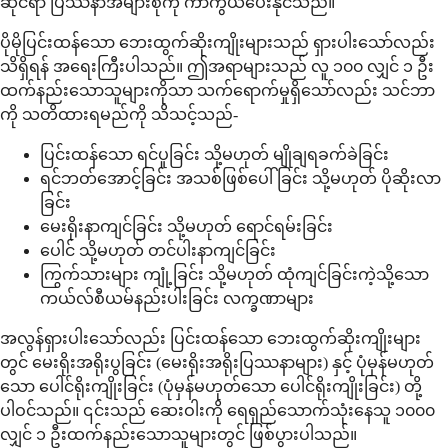
ဆိုင်ရာ ပြဿနာအများစုကို ကာကွယ်ပေးနိုင်သည်။
ပိုမိုပြင်းထန်သော ဘေးထွက်ဆိုးကျိုးများသည် ရှားပါးသော်လည်း
သိရှိရန် အရေးကြီးပါသည်။ ဤအရာများသည် လူ ၁၀၀ လျှင် ၁ ဦး
ထက်နည်းသောသူများကိုသာ သက်ရောက်မှုရှိသော်လည်း သင်ဘာ
ကို သတိထားရမည်ကို သိသင့်သည်-
ပြင်းထန်သော ရင်ပူခြင်း သို့မဟုတ် မျိုချရခက်ခဲခြင်း
ရင်ဘတ်အောင့်ခြင်း အသစ်ဖြစ်ပေါ်ခြင်း သို့မဟုတ် ပိုဆိုးလာ
ခြင်း
မေးရိုးနာကျင်ခြင်း သို့မဟုတ် ရောင်ရမ်းခြင်း
ပေါင် သို့မဟုတ် တင်ပါးနာကျင်ခြင်း
ကြွက်သားများ ကျုံ့ခြင်း သို့မဟုတ် ထုံကျင်ခြင်းကဲ့သို့သော
ကယ်လ်စီယမ်နည်းပါးခြင်း လက္ခဏာများ
အလွန်ရှားပါးသော်လည်း ပြင်းထန်သော ဘေးထွက်ဆိုးကျိုးများ
တွင် မေးရိုးအရိုးပွခြင်း (မေးရိုးအရိုးပြဿနာများ) နှင့် ပုံမှန်မဟုတ်
သော ပေါင်ရိုးကျိုးခြင်း (ပုံမှန်မဟုတ်သော ပေါင်ရိုးကျိုးခြင်း) တို့
ပါဝင်သည်။ ၎င်းသည် ဆေးဝါးကို ရေရှည်သောက်သုံးနေသူ ၁၀၀၀
လျှင် ၁ ဦးထက်နည်းသောသူများတွင် ဖြစ်ပွားပါသည်။