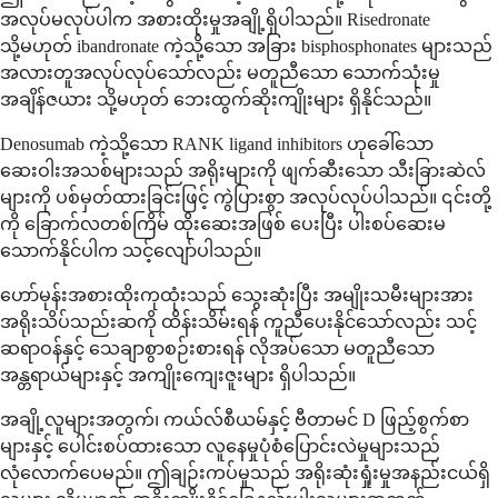
အလုပ်မလုပ်ပါက အစားထိုးမှုအချို့ရှိပါသည်။ Risedronate
သို့မဟုတ် ibandronate ကဲ့သို့သော အခြား bisphosphonates များသည်
အလားတူအလုပ်လုပ်သော်လည်း မတူညီသော သောက်သုံးမှု
အချိန်ဇယား သို့မဟုတ် ဘေးထွက်ဆိုးကျိုးများ ရှိနိုင်သည်။
Denosumab ကဲ့သို့သော RANK ligand inhibitors ဟုခေါ်သော
ဆေးဝါးအသစ်များသည် အရိုးများကို ဖျက်ဆီးသော သီးခြားဆဲလ်
များကို ပစ်မှတ်ထားခြင်းဖြင့် ကွဲပြားစွာ အလုပ်လုပ်ပါသည်။ ၎င်းတို့
ကို ခြောက်လတစ်ကြိမ် ထိုးဆေးအဖြစ် ပေးပြီး ပါးစပ်ဆေးမ
သောက်နိုင်ပါက သင့်လျော်ပါသည်။
ဟော်မုန်းအစားထိုးကုထုံးသည် သွေးဆုံးပြီး အမျိုးသမီးများအား
အရိုးသိပ်သည်းဆကို ထိန်းသိမ်းရန် ကူညီပေးနိုင်သော်လည်း သင့်
ဆရာဝန်နှင့် သေချာစွာစဉ်းစားရန် လိုအပ်သော မတူညီသော
အန္တရာယ်များနှင့် အကျိုးကျေးဇူးများ ရှိပါသည်။
အချို့လူများအတွက်၊ ကယ်လ်စီယမ်နှင့် ဗီတာမင် D ဖြည့်စွက်စာ
များနှင့် ပေါင်းစပ်ထားသော လူနေမှုပုံစံပြောင်းလဲမှုများသည်
လုံလောက်ပေမည်။ ဤချဉ်းကပ်မှုသည် အရိုးဆုံးရှုံးမှုအနည်းငယ်ရှိ