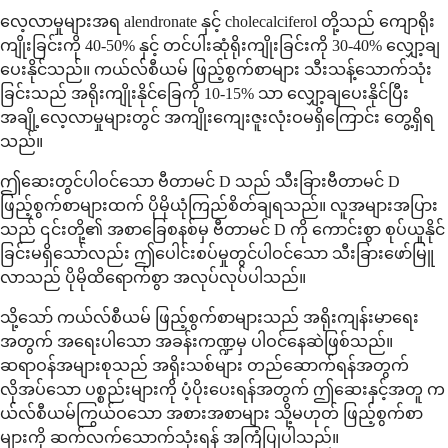
လေ့လာမှုများအရ alendronate နှင့် cholecalciferol တို့သည် ကျောရိုး
ကျိုးခြင်းကို 40-50% နှင့် တင်ပါးဆုံရိုးကျိုးခြင်းကို 30-40% လျှော့ချ
ပေးနိုင်သည်။ ကယ်လ်စီယမ် ဖြည့်စွက်စာများ သီးသန့်သောက်သုံး
ခြင်းသည် အရိုးကျိုးနိုင်ခြေကို 10-15% သာ လျှော့ချပေးနိုင်ပြီး
အချို့လေ့လာမှုများတွင် အကျိုးကျေးဇူးလုံးဝမရှိကြောင်း တွေ့ရှိရ
သည်။
ဤဆေးတွင်ပါဝင်သော ဗီတာမင် D သည် သီးခြားဗီတာမင် D
ဖြည့်စွက်စာများထက် ပိုမိုယုံကြည်စိတ်ချရသည်။ လူအများအပြား
သည် ၎င်းတို့၏ အစာခြေစနစ်မှ ဗီတာမင် D ကို ကောင်းစွာ စုပ်ယူနိုင်
ခြင်းမရှိသော်လည်း ဤပေါင်းစပ်မှုတွင်ပါဝင်သော သီးခြားဖော်မြူ
လာသည် ပိုမိုထိရောက်စွာ အလုပ်လုပ်ပါသည်။
သို့သော် ကယ်လ်စီယမ် ဖြည့်စွက်စာများသည် အရိုးကျန်းမာရေး
အတွက် အရေးပါသော အခန်းကဏ္ဍမှ ပါဝင်နေဆဲဖြစ်သည်။
ဆရာဝန်အများစုသည် အရိုးသစ်များ တည်ဆောက်ရန်အတွက်
လိုအပ်သော ပစ္စည်းများကို ပံ့ပိုးပေးရန်အတွက် ဤဆေးနှင့်အတူ က
ယ်လ်စီယမ်ကြွယ်ဝသော အစားအစာများ သို့မဟုတ် ဖြည့်စွက်စာ
များကို ဆက်လက်သောက်သုံးရန် အကြံပြုပါသည်။