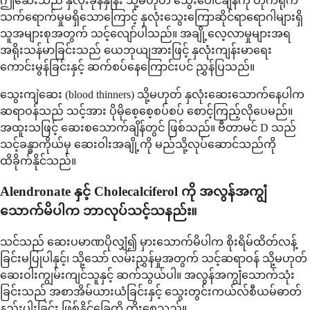
ဤဆေးသည် နှလုံးခုန်နှုန်း သို့မဟုတ် သွေးပေါင်ချိန်ကို တိုက်ရိုက်
သက်ရောက်မှုမရှိသောကြောင့် နှလုံးသွေးကြောဆိုင်ရာရောဂါများရှိ
သူအများစုအတွက် သင့်လျော်ပါသည်။ အချို့လေ့လာမှုများအရ
အရိုးသန်မာခြင်းသည် ယေဘုယျအားဖြင့် နှလုံးကျန်းမာရေး
ကောင်းမွန်ခြင်းနှင့် ဆက်စပ်နေကြောင်းပင် ညွှန်ပြသည်။
သွေးကျဲဆေး (blood thinners) သို့မဟုတ် နှလုံးဆေးသောက်နေပါက
ဆရာဝန်သည် သင့်အား ပိုမိုစေ့စေ့စပ်စပ် စောင့်ကြည့်လိုပေမည်။
အထူးသဖြင့် ဆေးစသောက်ချိန်တွင် ဖြစ်သည်။ ဗီတာမင် D သည်
သင့်ခန္ဓာကိုယ်မှ ဆေးဝါးအချို့ကို မည်သို့လုပ်ဆောင်သည်ကို
ထိခိုက်နိုင်သည်။
Alendronate နှင့် Cholecalciferol ကို အလွန်အကျွံ
သောက်မိပါက ဘာလုပ်သင့်သနည်း။
သင်သည် ဆေးပမာဏပိုလျှံ၍ မှားသောက်မိပါက စိုးရိမ်ထိတ်လန့်
ခြင်းမပြုပါနှင့်၊ သို့သော် လမ်းညွှန်မှုအတွက် သင့်ဆရာဝန် သို့မဟုတ်
ဆေးဝါးကျွမ်းကျင်သူနှင့် ဆက်သွယ်ပါ။ အလွန်အကျွံသောက်သုံး
ခြင်းသည် အစာအိမ်ယားယံခြင်းနှင့် သွေးတွင်းကယ်လ်စီယမ်ဓာတ်
နည်းပါးခြင်း ဖြစ်နိုင်ခြေကို တိုးစေသည်။