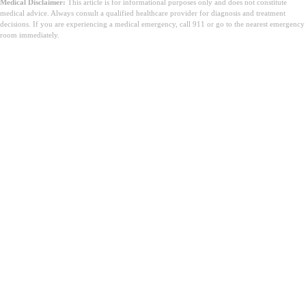
Medical Disclaimer:
This article is for informational purposes only and does not constitute
medical advice. Always consult a qualified healthcare provider for diagnosis and treatment
decisions. If you are experiencing a medical emergency, call 911 or go to the nearest emergency
room immediately.