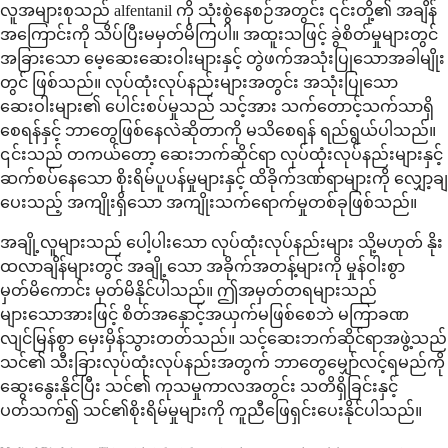
လူအများစုသည် alfentanil ကို သုံးစွဲနေစဉ်အတွင်း ၎င်းတို့၏ အချိန်
အကြောင်းကို သိပ်ပြီးမမှတ်မိကြပါ။ အထူးသဖြင့် ခွဲစိတ်မှုများတွင်
အခြားသော မေ့ဆေးဆေးဝါးများနှင့် တွဲဖက်အသုံးပြုသောအခါမျိုး
တွင် ဖြစ်သည်။ လုပ်ထုံးလုပ်နည်းများအတွင်း အသုံးပြုသော
ဆေးဝါးများ၏ ပေါင်းစပ်မှုသည် သင့်အား သက်တောင့်သက်သာရှိ
စေရန်နှင့် ဘာတွေဖြစ်နေလဲဆိုတာကို မသိစေရန် ရည်ရွယ်ပါသည်။
၎င်းသည် တကယ်တော့ ဆေးဘက်ဆိုင်ရာ လုပ်ထုံးလုပ်နည်းများနှင့်
ဆက်စပ်နေသော စိုးရိမ်ပူပန်မှုများနှင့် ထိခိုက်ဒဏ်ရာများကို လျှော့ချ
ပေးသည့် အကျိုးရှိသော အကျိုးသက်ရောက်မှုတစ်ခုဖြစ်သည်။
အချို့လူများသည် ပေါ့ပါးသော လုပ်ထုံးလုပ်နည်းများ သို့မဟုတ် နိုး
ထလာချိန်များတွင် အချို့သော အခိုက်အတန့်များကို မှုန်ဝါးစွာ
မှတ်မိကောင်း မှတ်မိနိုင်ပါသည်။ ဤအမှတ်တရများသည်
များသောအားဖြင့် စိတ်အနှောင့်အယှက်မဖြစ်စေဘဲ မကြာခဏ
လျင်မြန်စွာ မှေးမှိန်သွားတတ်သည်။ သင့်ဆေးဘက်ဆိုင်ရာအဖွဲ့သည်
သင်၏ သီးခြားလုပ်ထုံးလုပ်နည်းအတွက် ဘာတွေမျှော်လင့်ရမည်ကို
ဆွေးနွေးနိုင်ပြီး သင်၏ ကုသမှုကာလအတွင်း သတိရှိခြင်းနှင့်
ပတ်သက်၍ သင်၏စိုးရိမ်မှုများကို ကူညီဖြေရှင်းပေးနိုင်ပါသည်။