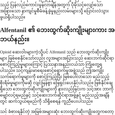
သည် ပြန်လည်ကောင်းမွန်လာချိန်အတွက် ပိုမိုသင့်လျော်သော
အခြားသော နာကျင်မှုစီမံခန့်ခွဲမှုနည်းလမ်းများသို့ ပြောင်းလဲသွား
ဖွယ်ရှိပါသည်။
Alfentanil ၏ ဘေးထွက်ဆိုးကျိုးများကား အ
ဘယ်နည်း။
Opioid ဆေးဝါးများကဲ့သို့ပင် Alfentanil သည် ဘေးထွက်ဆိုးကျိုး
များ ဖြစ်စေနိုင်သော်လည်း လူအများအပြားသည် ဆေးဘက်ဆိုင်ရာ
စောင့်ကြည့်မှုများကြောင့် ပြဿနာအနည်းငယ်သာ ကြုံတွေ့ရ
ပါသည်။ သင့်ကျန်းမာရေးစောင့်ရှောက်မှုအဖွဲ့သည် ဤအကျိုး
သက်ရောက်မှုများကို စောင့်ကြည့်ပြီး ဖြစ်ပေါ်လာသော မည်သည့်
စိုးရိမ်မှုများကိုမဆို လျင်မြန်စွာ ဖြေရှင်းပေးနိုင်ပါသည်။ ဖြစ်နိုင်ချေ
ရှိသော ဘေးထွက်ဆိုးကျိုးများကို နားလည်ခြင်းက သင့်အား ဘာကို
မျှော်လင့်ရမည်နှင့် သင့်ဆေးဘက်ဆိုင်ရာအဖွဲ့နှင့် မည်သည့်အချိန်
တွင် ဆက်သွယ်ရမည်ကို သိရှိစေရန် ကူညီပေးပါသည်။
သင် ခံစားရနိုင်တဲ့ အဖြစ်အများဆုံး ဘေးထွက်ဆိုးကျိုးတွေကတော့