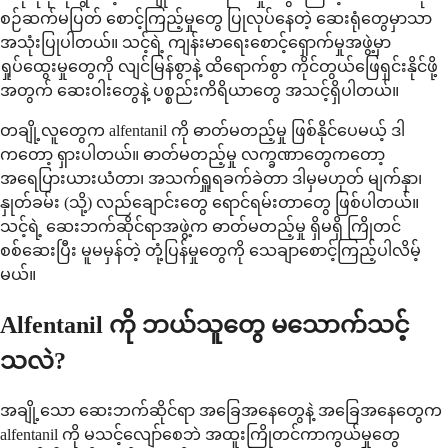
စဉ်ဆက်မပြတ် စောင့်ကြည့်မှုတွေ ပြုလုပ်နေတဲ့ ဆေးရုံတွေမှာသာ
အသုံးပြုပါတယ်။ သင့်ရဲ့ ကျန်းမာရေးစောင့်ရှောက်မှုအဖွဲ့မှာ
ရှုပ်ထွေးမှုတွေကို လျင်မြန်စွာနဲ့ ထိရောက်စွာ ကိုင်တွယ်ဖြေရှင်းနိုင်ဖို့
အတွက် ဆေးဝါးတွေနဲ့ ပစ္စည်းကိရိယာတွေ အသင့်ရှိပါတယ်။
တချို့လူတွေက alfentanil ကို ဓာတ်မတည့်မှု ဖြစ်နိုင်ပေမယ့် ဒါ
ကတော့ ရှားပါတယ်။ ဓာတ်မတည့်မှု လက္ခဏာတွေကတော့
အရေပြားယားယံတာ၊ အသက်ရှူရခက်ခဲတာ ဒါမှမဟုတ် မျက်နှာ၊
နှုတ်ခမ်း (သို့) လည်ချောင်းတွေ ရောင်ရမ်းတာတွေ ဖြစ်ပါတယ်။
သင့်ရဲ့ ဆေးဘက်ဆိုင်ရာအဖွဲ့က ဓာတ်မတည့်မှု ရှိမရှိ ကြိုတင်
စစ်ဆေးပြီး မူမမှန်တဲ့ တုံ့ပြန်မှုတွေကို သေချာစောင့်ကြည့်ပါလိမ့်
မယ်။
Alfentanil ကို ဘယ်သူတွေ မသောက်သင့်
သလဲ?
အချို့သော ဆေးဘက်ဆိုင်ရာ အခြေအနေတွေနဲ့ အခြေအနေတွေက
alfentanil ကို မသင့်လျော်စေဘဲ အထူးကြိုတင်ကာကွယ်မှုတွေ