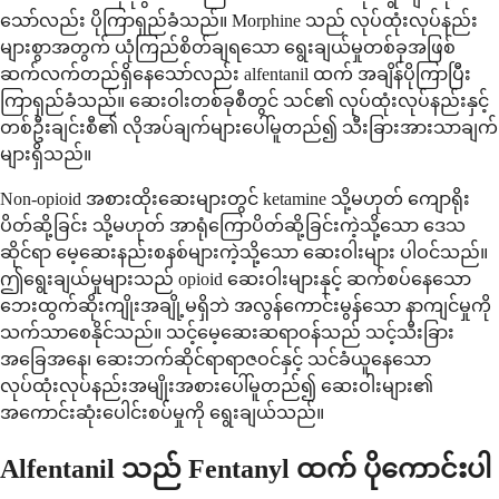
သော်လည်း ပိုကြာရှည်ခံသည်။ Morphine သည် လုပ်ထုံးလုပ်နည်း
များစွာအတွက် ယုံကြည်စိတ်ချရသော ရွေးချယ်မှုတစ်ခုအဖြစ်
ဆက်လက်တည်ရှိနေသော်လည်း alfentanil ထက် အချိန်ပိုကြာပြီး
ကြာရှည်ခံသည်။ ဆေးဝါးတစ်ခုစီတွင် သင်၏ လုပ်ထုံးလုပ်နည်းနှင့်
တစ်ဦးချင်းစီ၏ လိုအပ်ချက်များပေါ်မူတည်၍ သီးခြားအားသာချက်
များရှိသည်။
Non-opioid အစားထိုးဆေးများတွင် ketamine သို့မဟုတ် ကျောရိုး
ပိတ်ဆို့ခြင်း သို့မဟုတ် အာရုံကြောပိတ်ဆို့ခြင်းကဲ့သို့သော ဒေသ
ဆိုင်ရာ မေ့ဆေးနည်းစနစ်များကဲ့သို့သော ဆေးဝါးများ ပါဝင်သည်။
ဤရွေးချယ်မှုများသည် opioid ဆေးဝါးများနှင့် ဆက်စပ်နေသော
ဘေးထွက်ဆိုးကျိုးအချို့မရှိဘဲ အလွန်ကောင်းမွန်သော နာကျင်မှုကို
သက်သာစေနိုင်သည်။ သင့်မေ့ဆေးဆရာဝန်သည် သင့်သီးခြား
အခြေအနေ၊ ဆေးဘက်ဆိုင်ရာရာဇဝင်နှင့် သင်ခံယူနေသော
လုပ်ထုံးလုပ်နည်းအမျိုးအစားပေါ်မူတည်၍ ဆေးဝါးများ၏
အကောင်းဆုံးပေါင်းစပ်မှုကို ရွေးချယ်သည်။
Alfentanil သည် Fentanyl ထက် ပိုကောင်းပါ