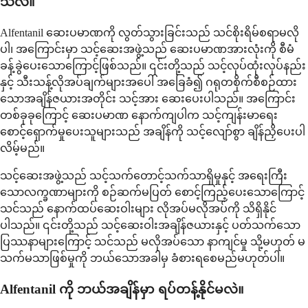
သလဲ။
Alfentanil ဆေးပမာဏကို လွတ်သွားခြင်းသည် သင်စိုးရိမ်စရာမလို
ပါ၊ အကြောင်းမှာ သင့်ဆေးအဖွဲ့သည် ဆေးပမာဏအားလုံးကို စီမံ
ခန့်ခွဲပေးသောကြောင့်ဖြစ်သည်။ ၎င်းတို့သည် သင့်လုပ်ထုံးလုပ်နည်း
နှင့် သီးသန့်လိုအပ်ချက်များအပေါ် အခြေခံ၍ ဂရုတစိုက်စီစဉ်ထား
သောအချိန်ဇယားအတိုင်း သင့်အား ဆေးပေးပါသည်။ အကြောင်း
တစ်ခုခုကြောင့် ဆေးပမာဏ နောက်ကျပါက သင့်ကျန်းမာရေး
စောင့်ရှောက်မှုပေးသူများသည် အချိန်ကို သင့်လျော်စွာ ချိန်ညှိပေးပါ
လိမ့်မည်။
သင့်ဆေးအဖွဲ့သည် သင့်သက်တောင့်သက်သာရှိမှုနှင့် အရေးကြီး
သောလက္ခဏာများကို စဉ်ဆက်မပြတ် စောင့်ကြည့်ပေးသောကြောင့်
သင်သည် နောက်ထပ်ဆေးဝါးများ လိုအပ်မလိုအပ်ကို သိရှိနိုင်
ပါသည်။ ၎င်းတို့သည် သင့်ဆေးဝါးအချိန်ဇယားနှင့် ပတ်သက်သော
ပြဿနာများကြောင့် သင်သည် မလိုအပ်သော နာကျင်မှု သို့မဟုတ် မ
သက်မသာဖြစ်မှုကို ဘယ်သောအခါမှ ခံစားရစေမည်မဟုတ်ပါ။
Alfentanil ကို ဘယ်အချိန်မှာ ရပ်တန့်နိုင်မလဲ။