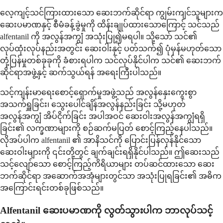
လေ့ကျင့်သင်ကြားထားသော ဆေးဘက်ဆိုင်ရာ ကျွမ်းကျင်သူများက
ဆေးပမာဏနှင့် စီမံခန့်ခွဲမှုကို ထိန်းချုပ်ထားသောကြောင့် သင်သည်
alfentanil ကို အလွန်အကျွံ အသုံးပြု၍မရပါ။ သို့သော် သင်၏
လုပ်ထုံးလုပ်နည်းအတွင်း ဆေးဝါးနှင့် ပတ်သက်၍ ပုံမှန်မဟုတ်သော
တုံ့ပြန်မှုတစ်ခုခုကို ခံစားရပါက သင်လုပ်နိုင်ပါက သင်၏ ဆေးဘက်
ဆိုင်ရာအဖွဲ့နှင့် ဆက်သွယ်ရန် အရေးကြီးပါသည်။
သင့်ကျန်းမာရေးစောင့်ရှောက်မှုအဖွဲ့သည် အလွန်နှေးကွေးစွာ
အသက်ရှူခြင်း၊ သွေးပေါင်ချိန်အလွန်နည်းခြင်း သို့မဟုတ်
အလွန်အကျွံ အိပ်ငိုက်ခြင်း အပါအဝင် ဆေးဝါးအလွန်အကျွံရရှိ
ခြင်း၏ လက္ခဏာများကို စဉ်ဆက်မပြတ် စောင့်ကြည့်နေပါသည်။
လိုအပ်ပါက alfentanil ၏ အာနိသင်ကို ပြောင်းပြန်လှန်နိုင်သော
ဆေးဝါးများကို ၎င်းတို့တွင် ချက်ချင်းရရှိနိုင်ပါသည်။ ဤဆေးသည်
သင့်လျော်သော စောင့်ကြည့်ကိရိယာများ တပ်ဆင်ထားသော ဆေး
ဘက်ဆိုင်ရာ အဆောက်အအုံများတွင်သာ အသုံးပြုရခြင်း၏ အဓိက
အကြောင်းရင်းတစ်ခုဖြစ်သည်။
Alfentanil ဆေးပမာဏကို လွတ်သွားပါက ဘာလုပ်သင့်