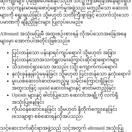
ဆိုးကျိုးများ ပိုမိုဖြစ်ပေါ်စေနိုင်သည်။ သင်၌ ဤအခြေအနေများရှိပါ
က သင့်ကျန်းမာရေးစောင့်ရှောက်မှုအဖွဲ့သည် မတူညီသော ဆေးဝါး
များကို ရွေးချယ်ခြင်း သို့မဟုတ် သတိကြီးစွာဖြင့် သောက်သုံးသော
ပမာဏကို ချိန်ညှိခြင်းများ ပြုလုပ်ပေမည်။
Alfentanil အသုံးမပြုမီ အထူးစဉ်းစားရန် လိုအပ်သောအခြေအနေ
များမှာ အောက်ပါအတိုင်းဖြစ်သည်။
ပြင်းထန်သော ပန်းနာရင်ကျပ်ရောဂါ သို့မဟုတ် အခြား
ပြင်းထန်သောအသက်ရှူလမ်းကြောင်းဆိုင်ရာရောဂါများ
သိသာထင်ရှားသော အသည်း (သို့) ကျောက်ကပ်ရောဂါ
နှလုံးခုန်နှုန်းပုံမမှန်ခြင်း သို့မဟုတ် ပြင်းထန်သော နှလုံးရောဂါ
မူးယစ်ဆေးဝါးဓာတ်မတည့်မှု သမိုင်းကြောင်းရှိခြင်း၊
အထူးသဖြင့် opioid ဆေးဝါးများနှင့် ဓာတ်မတည့်ခြင်း
Opioids များနှင့် ဓါတ်ပြုသော ဆေးဝါးအချို့ကို လက်ရှိ
အသုံးပြုနေခြင်း
ကိုယ်ဝန်ဆောင်နေခြင်း သို့မဟုတ် နို့တိုက်ကျွေးနေခြင်း
(သေချာစွာ စစ်ဆေးရန်လိုအပ်သည်)
သင့်ဆေးဘက်ဆိုင်ရာအဖွဲ့သည် သင့်အတွက် alfentanil အသုံးပြု