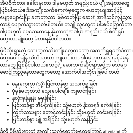
အိပ်ငိုက်တာ၊ ခေါင်းမူးတာ ဒါမှမဟုတ် အနည်းငယ် ပျို့အန်တာတွေ
ဖြစ်ပါတယ်။ ဒီအကျိုးသက်ရောက်မှုတွေက ယေဘုယျအားဖြင့်
ပျော့ပျောင်းပြီး ခဏတာသာ ဖြစ်တတ်ပြီး ဆေးရဲ့အာနိသင်ကုန်သွား
တာနဲ့ ပျောက်သွားတတ်ပါတယ်။ တချို့လူတွေက ပါးစပ်ခြောက်တာ
ဒါမှမဟုတ် မေ့ဆေးကနေ နိုးလာတဲ့အခါမှာ အနည်းငယ် စိတ်ရှုပ်
ထွေးတာမျိုးတွေ ခံစားရနိုင်ပါတယ်။
ပိုမိုဆိုးရွားတဲ့ ဘေးထွက်ဆိုးကျိုးတွေကတော့ အသက်ရှူရခက်ခဲတာ၊
သွေးပေါင်ချိန် သိသိသာသာ ကျဆင်းတာ ဒါမှမဟုတ် နှလုံးခုန်မမှန်
တာတွေ ဖြစ်နိုင်ပါတယ်။ သင့်ရဲ့ ဆေးဘက်ဆိုင်ရာအဖွဲ့က သေချာ
စောင့်ကြည့်နေတာတွေကတော့ အောက်ပါအတိုင်းဖြစ်ပါတယ်:
နှေးကွေးစွာ (သို့) ပြင်းထန်စွာ အသက်ရှူခြင်း
ပုံမှန်မဟုတ်ဘဲ သွေးပေါင်ချိန် ကျဆင်းခြင်း
နှလုံးခုန်နှုန်း မမှန်ခြင်း
ပြင်းထန်စွာ အိပ်ငိုက်ခြင်း သို့မဟုတ် နိုးထရန် ခက်ခဲခြင်း
ကြွက်သားများ တောင့်တင်းခြင်း သို့မဟုတ် တင်းမာခြင်း
ပြင်းထန်စွာ ပျို့အန်ခြင်း သို့မဟုတ် အန်ခြင်း
ဒီလို ပိုမိုဆိုးရွားတဲ့ အကျိုးသက်ရောက်မှုတွေကြောင့် alfentanil ကို