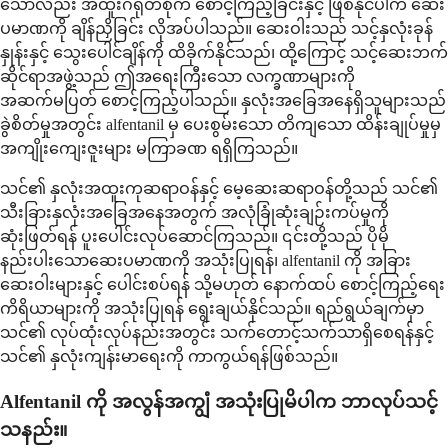
သော်လည်း အထူးဂရုတစိုက် စောင့်ကြည့်ခြင်းနှင့် ဖြစ်နိုင်ပါက ဆေး
ပမာဏကို ချိန်ညှိခြင်း လိုအပ်ပါသည်။ ဆေးဝါးသည် သင့်နှလုံးခုန်
နှုန်းနှင့် သွေးပေါင်ချိန်ကို ထိခိုက်နိုင်သည်၊ ထို့ကြောင့် သင့်ဆေးဘက်
ဆိုင်ရာအဖွဲ့သည် ဤအရေးကြီးသော လက္ခဏာများကို
အဆက်မပြတ် စောင့်ကြည့်ပါသည်။ နှလုံးအခြေအနေရှိသူများသည်
ခွဲစိတ်မှုအတွင်း alfentanil မှ ပေးစွမ်းသော တိကျသော ထိန်းချုပ်မှုမှ
အကျိုးကျေးဇူးများ မကြာခဏ ရရှိကြသည်။
သင်၏ နှလုံးအထူးကုဆရာဝန်နှင့် မေ့ဆေးဆရာဝန်တို့သည် သင်၏
သီးခြားနှလုံးအခြေအနေအတွက် အလုံခြုံဆုံးချဉ်းကပ်မှုကို
ဆုံးဖြတ်ရန် ပူးပေါင်းလုပ်ဆောင်ကြသည်။ ၎င်းတို့သည် ပိုမို
နည်းပါးသောဆေးပမာဏကို အသုံးပြုရန်၊ alfentanil ကို အခြား
ဆေးဝါးများနှင့် ပေါင်းစပ်ရန် သို့မဟုတ် နောက်ထပ် စောင့်ကြည့်ရေး
ကိရိယာများကို အသုံးပြုရန် ရွေးချယ်နိုင်သည်။ ရည်ရွယ်ချက်မှာ
သင်၏ လုပ်ထုံးလုပ်နည်းအတွင်း သက်တောင့်သက်သာရှိစေရန်နှင့်
သင်၏ နှလုံးကျန်းမာရေးကို ကာကွယ်ရန်ဖြစ်သည်။
Alfentanil ကို အလွန်အကျွံ အသုံးပြုမိပါက ဘာလုပ်သင့်
သနည်း။