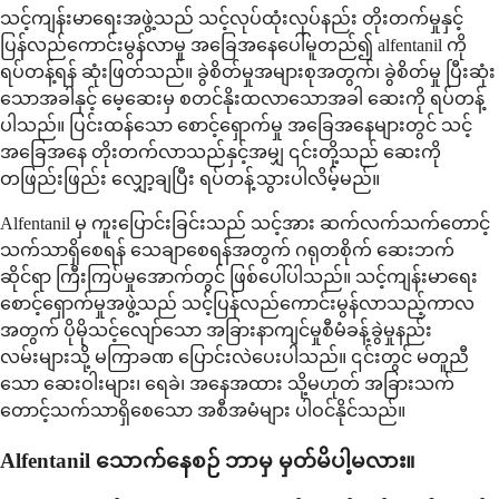
သင့်ကျန်းမာရေးအဖွဲ့သည် သင့်လုပ်ထုံးလုပ်နည်း တိုးတက်မှုနှင့်
ပြန်လည်ကောင်းမွန်လာမှု အခြေအနေပေါ်မူတည်၍ alfentanil ကို
ရပ်တန့်ရန် ဆုံးဖြတ်သည်။ ခွဲစိတ်မှုအများစုအတွက်၊ ခွဲစိတ်မှု ပြီးဆုံး
သောအခါနှင့် မေ့ဆေးမှ စတင်နိုးထလာသောအခါ ဆေးကို ရပ်တန့်
ပါသည်။ ပြင်းထန်သော စောင့်ရှောက်မှု အခြေအနေများတွင် သင့်
အခြေအနေ တိုးတက်လာသည်နှင့်အမျှ ၎င်းတို့သည် ဆေးကို
တဖြည်းဖြည်း လျှော့ချပြီး ရပ်တန့်သွားပါလိမ့်မည်။
Alfentanil မှ ကူးပြောင်းခြင်းသည် သင့်အား ဆက်လက်သက်တောင့်
သက်သာရှိစေရန် သေချာစေရန်အတွက် ဂရုတစိုက် ဆေးဘက်
ဆိုင်ရာ ကြီးကြပ်မှုအောက်တွင် ဖြစ်ပေါ်ပါသည်။ သင့်ကျန်းမာရေး
စောင့်ရှောက်မှုအဖွဲ့သည် သင့်ပြန်လည်ကောင်းမွန်လာသည့်ကာလ
အတွက် ပိုမိုသင့်လျော်သော အခြားနာကျင်မှုစီမံခန့်ခွဲမှုနည်း
လမ်းများသို့ မကြာခဏ ပြောင်းလဲပေးပါသည်။ ၎င်းတွင် မတူညီ
သော ဆေးဝါးများ၊ ရေခဲ၊ အနေအထား သို့မဟုတ် အခြားသက်
တောင့်သက်သာရှိစေသော အစီအမံများ ပါဝင်နိုင်သည်။
Alfentanil သောက်နေစဉ် ဘာမှ မှတ်မိပါ့မလား။