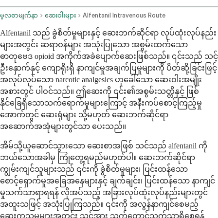
မူလစာမျက်နှာ
ဆေးဝါးများ
Alfentanil Intravenous Route
Alfentanil သည် ခွဲစိတ်မှုများနှင့် ဆေးဘက်ဆိုင်ရာ လုပ်ထုံးလုပ်နည်း
များအတွင်း ဆရာဝန်များ အသုံးပြုသော အစွမ်းထက်သော
ဓာတုဗေဒ opioid အကိုက်အခဲပျောက်ဆေးဖြစ်သည်။ ၎င်းသည် သင့်
ဦးနှောက်နှင့် ကျောရိုးရှိ နာကျင်မှုအချက်ပြမှုများကို ပိတ်ဆို့ခြင်းဖြင့်
အလုပ်လုပ်သော narcotic analgesics ဟုခေါ်သော ဆေးဝါးအမျိုး
အစားတွင် ပါဝင်သည်။ ဤဆေးကို ၎င်း၏အစွမ်းသတ္တိနှင့် ဖြစ်
နိုင်ခြေရှိသောသက်ရောက်မှုများကြောင့် အနီးကပ်စောင့်ကြည့်မှု
အောက်တွင် ဆေးရုံများ သို့မဟုတ် ဆေးဘက်ဆိုင်ရာ
အဆောက်အအုံများတွင်သာ ပေးသည်။
အိမ်သို့ယူဆောင်သွားသော ဆေးစာအဖြစ် သင်သည် alfentanil ကို
ဘယ်သောအခါမှ ကြုံတွေ့ရမည်မဟုတ်ပါ။ ဆေးဘက်ဆိုင်ရာ
ကျွမ်းကျင်သူများသည် ၎င်းကို ခွဲစိတ်မှုများ၊ ပြင်းထန်သော
စောင့်ရှောက်မှုအခြေအနေများနှင့် ချက်ချင်း၊ ပြင်းထန်သော နာကျင်
မှုသက်သာရာရရန် လိုအပ်သည့် အခြားလုပ်ထုံးလုပ်နည်းများတွင်
အထူးသဖြင့် အသုံးပြုကြသည်။ ၎င်းကို အလွန်နာကျင်စေမည့်
ဆေးကုသမှုများအတွင်း သင့်အား သက်တောင့်သက်သာရှိစေရန်