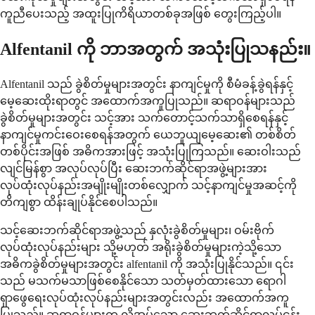
ကူညီပေးသည့် အထူးပြုကိရိယာတစ်ခုအဖြစ် တွေးကြည့်ပါ။
Alfentanil ကို ဘာအတွက် အသုံးပြုသနည်း။
Alfentanil သည် ခွဲစိတ်မှုများအတွင်း နာကျင်မှုကို စီမံခန့်ခွဲရန်နှင့်
မေ့ဆေးထိုးရာတွင် အထောက်အကူပြုသည်။ ဆရာဝန်များသည်
ခွဲစိတ်မှုများအတွင်း သင့်အား သက်တောင့်သက်သာရှိစေရန်နှင့်
နာကျင်မှုကင်းဝေးစေရန်အတွက် ယေဘူယျမေ့ဆေး၏ တစ်စိတ်
တစ်ပိုင်းအဖြစ် အဓိကအားဖြင့် အသုံးပြုကြသည်။ ဆေးဝါးသည်
လျင်မြန်စွာ အလုပ်လုပ်ပြီး ဆေးဘက်ဆိုင်ရာအဖွဲ့များအား
လုပ်ထုံးလုပ်နည်းအမျိုးမျိုးတစ်လျှောက် သင့်နာကျင်မှုအဆင့်ကို
တိကျစွာ ထိန်းချုပ်နိုင်စေပါသည်။
သင့်ဆေးဘက်ဆိုင်ရာအဖွဲ့သည် နှလုံးခွဲစိတ်မှုများ၊ ဝမ်းဗိုက်
လုပ်ထုံးလုပ်နည်းများ သို့မဟုတ် အရိုးခွဲစိတ်မှုများကဲ့သို့သော
အဓိကခွဲစိတ်မှုများအတွင်း alfentanil ကို အသုံးပြုနိုင်သည်။ ၎င်း
သည် မသက်မသာဖြစ်စေနိုင်သော သတ်မှတ်ထားသော ရောဂါ
ရှာဖွေရေးလုပ်ထုံးလုပ်နည်းများအတွင်းလည်း အထောက်အကူ
ပြုသည်။ ဆရာဝန်များက လိုအပ်သော ဆေးဘက်ဆိုင်ရာလုပ်ငန်း