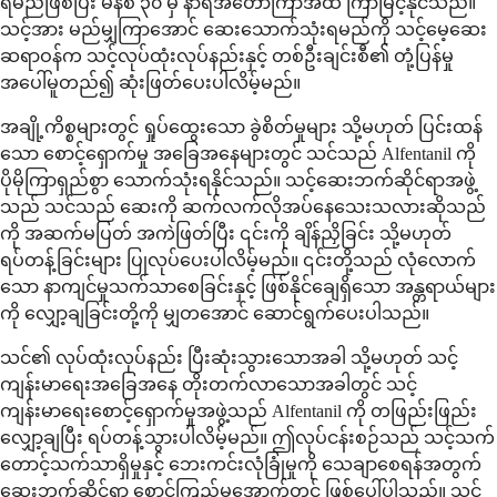
ရမည်ဖြစ်ပြီး မိနစ် ၃၀ မှ နာရီအတော်ကြာအထိ ကြာမြင့်နိုင်သည်။
သင့်အား မည်မျှကြာအောင် ဆေးသောက်သုံးရမည်ကို သင့်မေ့ဆေး
ဆရာဝန်က သင့်လုပ်ထုံးလုပ်နည်းနှင့် တစ်ဦးချင်းစီ၏ တုံ့ပြန်မှု
အပေါ်မူတည်၍ ဆုံးဖြတ်ပေးပါလိမ့်မည်။
အချို့ကိစ္စများတွင် ရှုပ်ထွေးသော ခွဲစိတ်မှုများ သို့မဟုတ် ပြင်းထန်
သော စောင့်ရှောက်မှု အခြေအနေများတွင် သင်သည် Alfentanil ကို
ပိုမိုကြာရှည်စွာ သောက်သုံးရနိုင်သည်။ သင့်ဆေးဘက်ဆိုင်ရာအဖွဲ့
သည် သင်သည် ဆေးကို ဆက်လက်လိုအပ်နေသေးသလားဆိုသည်
ကို အဆက်မပြတ် အကဲဖြတ်ပြီး ၎င်းကို ချိန်ညှိခြင်း သို့မဟုတ်
ရပ်တန့်ခြင်းများ ပြုလုပ်ပေးပါလိမ့်မည်။ ၎င်းတို့သည် လုံလောက်
သော နာကျင်မှုသက်သာစေခြင်းနှင့် ဖြစ်နိုင်ချေရှိသော အန္တရာယ်များ
ကို လျှော့ချခြင်းတို့ကို မျှတအောင် ဆောင်ရွက်ပေးပါသည်။
သင်၏ လုပ်ထုံးလုပ်နည်း ပြီးဆုံးသွားသောအခါ သို့မဟုတ် သင့်
ကျန်းမာရေးအခြေအနေ တိုးတက်လာသောအခါတွင် သင့်
ကျန်းမာရေးစောင့်ရှောက်မှုအဖွဲ့သည် Alfentanil ကို တဖြည်းဖြည်း
လျှော့ချပြီး ရပ်တန့်သွားပါလိမ့်မည်။ ဤလုပ်ငန်းစဉ်သည် သင့်သက်
တောင့်သက်သာရှိမှုနှင့် ဘေးကင်းလုံခြုံမှုကို သေချာစေရန်အတွက်
ဆေးဘက်ဆိုင်ရာ စောင့်ကြည့်မှုအောက်တွင် ဖြစ်ပေါ်ပါသည်။ သင်