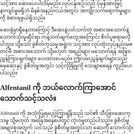
သင့်အား ဆေးပေးပါလိမ့်မည်။ လုပ်ငန်းစဉ်သည် ပုံမှန်အားဖြင့်
နာကျင်မှုမရှိဘဲ မိနစ်အနည်းငယ်အတွင်း အကျိုးသက်ရောက်မှုများ
ကို ခံစားရဖွယ်ရှိသည်။
ဆေးရုံမှာရှိနေတာကြောင့် ဒီဆေးနဲ့ပတ်သက်တဲ့ အစားအသောက်နဲ့
သောက်သုံးမှုဆိုင်ရာ ကန့်သတ်ချက်တွေအကြောင်း စိတ်ပူစရာမလို
ပါဘူး။ သို့သော် ခွဲစိတ်ကုသမှုအဖွဲ့က သင့်အား လုပ်ထုံးလုပ်နည်းမစ
တင်မီ အစားအသောက် သို့မဟုတ် အရည်များ မသောက်ရန် အခြား
ညွှန်ကြားချက်များ ပေးထားပေမည်။ ဤလမ်းညွှန်ချက်များသည်
မေ့ဆေးနှင့် ခွဲစိတ်မှုအတွင်း သင့်လုံခြုံမှုကို သေချာစေရန် ကူညီပေး
ပါသည်။
Alfentanil ကို ဘယ်လောက်ကြာအောင်
သောက်သင့်သလဲ။
Alfentanil ကို အသုံးပြုရမည့်ကြာချိန်သည် သင်၏ သီးခြားဆေးကု
သမှု သို့မဟုတ် အခြေအနေပေါ်တွင် လုံးဝမူတည်ပါသည်။ ခွဲစိတ်မှု
အများစုအတွက် သင်သည် ခွဲစိတ်မှုအတွင်းသာ ဆေးကို သောက်သုံး