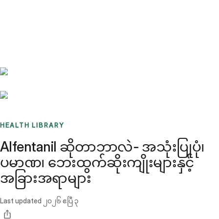
Benchmarks
Stories
FAQ
Sign up / Log in
HEALTH LIBRARY
Alfentanil ဆိုတာဘာလဲ- အသုံးပြုပုံ၊
ပမာဏ၊ ဘေးထွက်ဆိုးကျိုးများနှင့်
အခြားအရာများ
Last updated
၂၀၂၆ ဧပြီ ၃