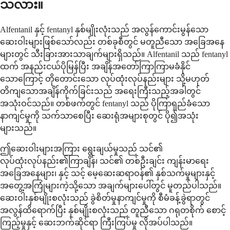
သလား။
Alfentanil နှင့် fentanyl နှစ်မျိုးလုံးသည် အလွန်ကောင်းမွန်သော
ဆေးဝါးများဖြစ်သော်လည်း တစ်ခုစီတွင် မတူညီသော အခြေအနေ
များတွင် သီးခြားအားသာချက်များရှိသည်။ Alfentanil သည် fentanyl
ထက် အနည်းငယ်ပိုမြန်ပြီး အချိန်အတော်ကြာကြာမခံနိုင်
သောကြောင့် တိုတောင်းသော လုပ်ထုံးလုပ်နည်းများ သို့မဟုတ်
တိကျသောအချိန်ကိုက်ခြင်းသည် အရေးကြီးသည့်အခါတွင်
အသုံးဝင်သည်။ တစ်ဖက်တွင် fentanyl သည် ပိုကြာရှည်ခံသော
နာကျင်မှုကို သက်သာစေပြီး ဆေးရုံအများစုတွင် ပို၍အသုံး
များသည်။
ဤဆေးဝါးများအကြား ရွေးချယ်မှုသည် သင်၏
လုပ်ထုံးလုပ်နည်း၏ကြာချိန်၊ သင်၏ တစ်ဦးချင်း ကျန်းမာရေး
အခြေအနေများ၊ နှင့် သင့် မေ့ဆေးဆရာဝန်၏ နှစ်သက်မှုများနှင့်
အတွေ့အကြုံများကဲ့သို့သော အချက်များပေါ်တွင် မူတည်ပါသည်။
ဆေးဝါးနှစ်မျိုးစလုံးသည် ခွဲစိတ်မှုနာကျင်မှုကို စီမံခန့်ခွဲရာတွင်
အလွန်ထိရောက်ပြီး နှစ်မျိုးစလုံးသည် တူညီသော ဂရုတစိုက် စောင့်
ကြည့်မှုနှင့် ဆေးဘက်ဆိုင်ရာ ကြီးကြပ်မှု လိုအပ်ပါသည်။