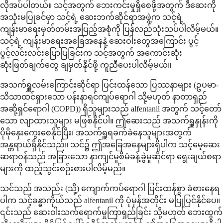
လိုအပ်ပါတယ်။ သင့်အတွက် ဘေးကင်းမှုရှိစေဖို့အတွက် ဒီဆေးကို
အသုံးမပြုခင်မှာ သင့်ရဲ့ ဆေးဘက်ဆိုင်ရာအဖွဲ့က သင့်ရဲ့
ကျန်းမာရေးမှတ်တမ်းအပြည့်အစုံကို ပြန်လည်သုံးသပ်ပါလိမ့်မယ်။
သင့်ရဲ့ ကျန်းမာရေးအခြေအနေနဲ့ ဆေးဝါးတွေအကြောင်း ပွင့်
ပွင့်လင်းလင်းပြောပြခြင်းက သင့်အတွက် အကောင်းဆုံး
ဆုံးဖြတ်ချက်တွေ ချမှတ်နိုင်ဖို့ ကူညီပေးပါလိမ့်မယ်။
အသက်ရှူလမ်းကြောင်းဆိုင်ရာ ပြင်းထန်သော ပြဿနာများ (ဥပမာ-
သိသာထင်ရှားသော ပန်းနာရင်ကျပ်ရောဂါ သို့မဟုတ် နာတာရှည်
အဆို့ရှင်ရောဂါ (COPD)) ရှိသူများသည် alfentanil အတွက် သင့်တော်
သော လျာထားသူများ မဖြစ်နိုင်ပါ။ ဤဆေးသည် အသက်ရှူနှုန်းကို
ပိုမိုနှေးကွေးစေနိုင်ပြီး၊ အသက်ရှူရခက်ခဲနေသူများအတွက်
အန္တရာယ်ရှိနိုင်သည်။ သင်၌ ဤအခြေအနေများရှိပါက သင့်မေ့ဆေး
ဆရာဝန်သည် အခြားသော နာကျင်မှုစီမံခန့်ခွဲမှုဆိုင်ရာ ရွေးချယ်စရာ
များကို ထည့်သွင်းစဉ်းစားပါလိမ့်မည်။
သင်သည် အသည်း (သို့) ကျောက်ကပ်ရောဂါ ပြင်းထန်စွာ ခံစားနေရ
ပါက သင့်ခန္ဓာကိုယ်သည် alfentanil ကို ပုံမှန်အတိုင်း မပြုပြင်နိုင်ပေ။
၎င်းသည် ဆေးဝါးသက်ရောက်မှုကြာရှည်ခြင်း သို့မဟုတ် ဘေးထွက်