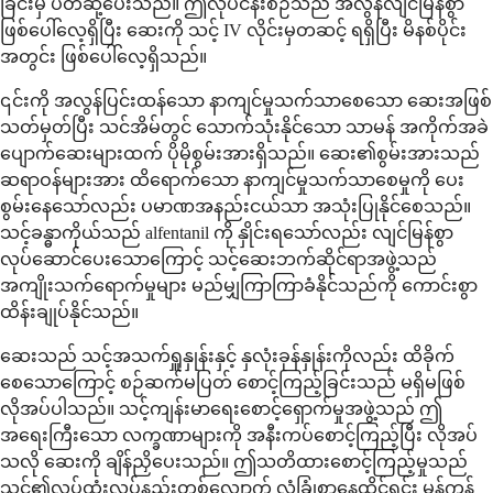
ခြင်းမှ ပိတ်ဆို့ပေးသည်။ ဤလုပ်ငန်းစဉ်သည် အလွန်လျင်မြန်စွာ
ဖြစ်ပေါ်လေ့ရှိပြီး ဆေးကို သင့် IV လိုင်းမှတဆင့် ရရှိပြီး မိနစ်ပိုင်း
အတွင်း ဖြစ်ပေါ်လေ့ရှိသည်။
၎င်းကို အလွန်ပြင်းထန်သော နာကျင်မှုသက်သာစေသော ဆေးအဖြစ်
သတ်မှတ်ပြီး သင်အိမ်တွင် သောက်သုံးနိုင်သော သာမန် အကိုက်အခဲ
ပျောက်ဆေးများထက် ပိုမိုစွမ်းအားရှိသည်။ ဆေး၏စွမ်းအားသည်
ဆရာဝန်များအား ထိရောက်သော နာကျင်မှုသက်သာစေမှုကို ပေး
စွမ်းနေသော်လည်း ပမာဏအနည်းငယ်သာ အသုံးပြုနိုင်စေသည်။
သင့်ခန္ဓာကိုယ်သည် alfentanil ကို နှိုင်းရသော်လည်း လျင်မြန်စွာ
လုပ်ဆောင်ပေးသောကြောင့် သင့်ဆေးဘက်ဆိုင်ရာအဖွဲ့သည်
အကျိုးသက်ရောက်မှုများ မည်မျှကြာကြာခံနိုင်သည်ကို ကောင်းစွာ
ထိန်းချုပ်နိုင်သည်။
ဆေးသည် သင့်အသက်ရှူနှုန်းနှင့် နှလုံးခုန်နှုန်းကိုလည်း ထိခိုက်
စေသောကြောင့် စဉ်ဆက်မပြတ် စောင့်ကြည့်ခြင်းသည် မရှိမဖြစ်
လိုအပ်ပါသည်။ သင့်ကျန်းမာရေးစောင့်ရှောက်မှုအဖွဲ့သည် ဤ
အရေးကြီးသော လက္ခဏာများကို အနီးကပ်စောင့်ကြည့်ပြီး လိုအပ်
သလို ဆေးကို ချိန်ညှိပေးသည်။ ဤသတိထားစောင့်ကြည့်မှုသည်
သင်၏လုပ်ထုံးလုပ်နည်းတစ်လျှောက် လုံခြုံစွာနေထိုင်ရင်း မှန်ကန်