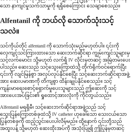
သော နာကျင်မှုသက်သာမှုကို ရရှိစေကြောင်း သေချာစေသည်။
Alfentanil ကို ဘယ်လို သောက်သုံးသင့်
သလဲ။
သင်ကိုယ်တိုင် alfentanil ကို သောက်သုံးမည်မဟုတ်ပါ။ ၎င်းကို
လေ့ကျင့်သင်ကြားထားသော ဆေးဘက်ဆိုင်ရာ ကျွမ်းကျင်သူများမှ
သင့်လက်မောင်း သို့မဟုတ် လက်ရှိ IV လိုင်းမှတဆင့် အမြဲတမ်းပေး
ပါသည်။ ဆေးသည် သင့်သွေးကြောထဲသို့ တိုက်ရိုက်ဝင်ရောက်ပြီး
၎င်းကို လျင်မြန်စွာ အလုပ်လုပ်နိုင်စေပြီး သင့်ဆေးဘက်ဆိုင်ရာအဖွဲ့
အား ဆေးပမာဏကို တိကျစွာ ထိန်းချုပ်နိုင်စေသည်။ သင့်
ကျန်းမာရေးစောင့်ရှောက်မှုပေးသူများသည် ဤဆေးကို သင့်
အားပေးအပ်ခြင်း၏ ရှုထောင့်အားလုံးကို ကိုင်တွယ်သည်။
Alfentanil မရရှိမီ၊ သင့်ဆေးဘက်ဆိုင်ရာအဖွဲ့သည် သင့်
သွေးပြန်ကြောတစ်ခုထဲသို့ IV catheter ဟုခေါ်သော သေးငယ်သော
ပြွန်တစ်ခုကို ထည့်သွင်းပေးပါလိမ့်မည်။ ထို့နောက် ၎င်းတို့သည်
အထူးပန့် သို့မဟုတ် ဆေးထိုးအပ်ကို အသုံးပြု၍ ဤပြွန်မှတဆင့်