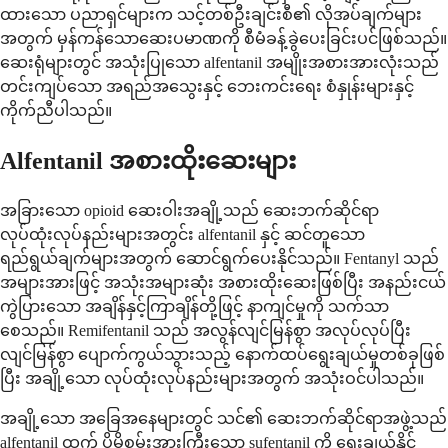
ထားသော ပညာရှင်များက သင့်တစ်ဦးချင်းစီ၏ လိုအပ်ချက်များ
အတွက် မှန်ကန်သောဆေးပမာဏကို စီမံခန့်ခွဲပေးခြင်းပင်ဖြစ်သည်။
ဆေးရုံများတွင် အသုံးပြုသော alfentanil အမျိုးအစားအားလုံးသည်
တင်းကျပ်သော အရည်အသွေးနှင့် ဘေးကင်းရေး စံနှုန်းများနှင့်
ကိုက်ညီပါသည်။
Alfentanil အစားထိုးဆေးများ
အခြားသော opioid ဆေးဝါးအချို့သည် ဆေးဘက်ဆိုင်ရာ
လုပ်ထုံးလုပ်နည်းများအတွင်း alfentanil နှင့် ဆင်တူသော
ရည်ရွယ်ချက်များအတွက် ဆောင်ရွက်ပေးနိုင်သည်။ Fentanyl သည်
အများအားဖြင့် အသုံးအများဆုံး အစားထိုးဆေးဖြစ်ပြီး အနည်းငယ်
ကွဲပြားသော အချိန်နှင့်ကြာချိန်တို့ဖြင့် နာကျင်မှုကို သက်သာ
စေသည်။ Remifentanil သည် အလွန်လျင်မြန်စွာ အလုပ်လုပ်ပြီး
လျင်မြန်စွာ ပျောက်ကွယ်သွားသည့် နောက်ထပ်ရွေးချယ်မှုတစ်ခုဖြစ်
ပြီး အချို့သော လုပ်ထုံးလုပ်နည်းများအတွက် အသုံးဝင်ပါသည်။
အချို့သော အခြေအနေများတွင် သင်၏ ဆေးဘက်ဆိုင်ရာအဖွဲ့သည်
alfentanil ထက် ပိုမိုစွမ်းအားကြီးသော sufentanil ကို ရွေးချယ်နိုင်