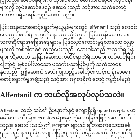
များကို လုပ်ဆောင်နေစဉ် ဆေးဝါးသည် သင့်အား သက်တောင့်
သက်သာရှိစေရန် ကူညီပေးပါသည်။
ပြင်းထန်သောစောင့်ရှောက်မှုယူနစ်များတွင်၊ alfentanil သည် လေဝင်
လေထွက်စက်များတွင်ရှိနေသော သို့မဟုတ် ပြင်းထန်သော ဆေး
ဘက်ဆိုင်ရာအခြေအနေများမှ ပြန်လည်ကောင်းမွန်လာသော လူနာ
များကို တစ်ခါတစ်ရံ ကူညီပေးသည်။ ဆေးဝါးသည် အသက်ရှူပြွန်
များ သို့မဟုတ် အခြားဆေးဘက်ဆိုင်ရာကိရိယာများ တပ်ဆင်ခြင်း
ကြောင့် ဖြစ်ပေါ်လာသော မသက်မသာဖြစ်မှုကို သက်သာစေ
နိုင်သည်။ ဤဆေးကို အသုံးပြုသည့်အခါတိုင်း သင့်ကျန်းမာရေး
စောင့်ရှောက်မှုအဖွဲ့သည် သင့်အား ဂရုတစိုက် စောင့်ကြည့်ပါမည်။
Alfentanil က ဘယ်လိုအလုပ်လုပ်သလဲ။
Alfentanil သည် သင်၏ ဦးနှောက်နှင့် ကျောရိုးရှိ opioid receptors ဟု
ခေါ်သော သီးခြား receptors များနှင့် တွဲဆက်ခြင်းဖြင့် အလုပ်လုပ်
သည်။ ဆေးဝါးသည် ဤ receptors များနှင့် ချိတ်ဆက်သောအခါ၊
၎င်းသည် နာကျင်မှု အချက်ပြမှုများကို သင့်ဦးနှောက်သို့ ရောက်ရှိ