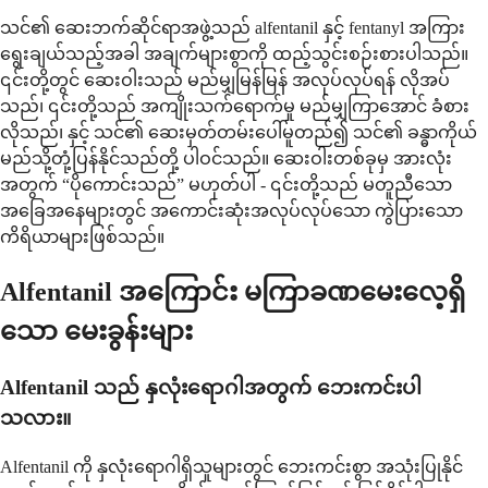
သင်၏ ဆေးဘက်ဆိုင်ရာအဖွဲ့သည် alfentanil နှင့် fentanyl အကြား
ရွေးချယ်သည့်အခါ အချက်များစွာကို ထည့်သွင်းစဉ်းစားပါသည်။
၎င်းတို့တွင် ဆေးဝါးသည် မည်မျှမြန်မြန် အလုပ်လုပ်ရန် လိုအပ်
သည်၊ ၎င်းတို့သည် အကျိုးသက်ရောက်မှု မည်မျှကြာအောင် ခံစား
လိုသည်၊ နှင့် သင်၏ ဆေးမှတ်တမ်းပေါ်မူတည်၍ သင်၏ ခန္ဓာကိုယ်
မည်သို့တုံ့ပြန်နိုင်သည်တို့ ပါဝင်သည်။ ဆေးဝါးတစ်ခုမှ အားလုံး
အတွက် “ပိုကောင်းသည်” မဟုတ်ပါ - ၎င်းတို့သည် မတူညီသော
အခြေအနေများတွင် အကောင်းဆုံးအလုပ်လုပ်သော ကွဲပြားသော
ကိရိယာများဖြစ်သည်။
Alfentanil အကြောင်း မကြာခဏမေးလေ့ရှိ
သော မေးခွန်းများ
Alfentanil သည် နှလုံးရောဂါအတွက် ဘေးကင်းပါ
သလား။
Alfentanil ကို နှလုံးရောဂါရှိသူများတွင် ဘေးကင်းစွာ အသုံးပြုနိုင်