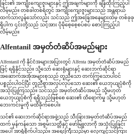
ခြင်း၏ အကျိုးကျေးဇူးများနှင့် ဤအချက်များကို ချိန်ထိုးကြည့်ပါ
လိမ့်မည်။ တစ်ခါတစ်ရံတွင် အကျိုးကျေးဇူးများသည် အန္တရာယ်
ထက်သာလွန်သော်လည်း သင်သည် ဤအခြေအနေများထဲမှ တစ်ခုခု
ရှိပါက ၎င်းတို့သည် သင့်အား ပိုမိုစေ့စေ့စပ်စပ် စောင့်ကြည့်ပါ
လိမ့်မည်။
Alfentanil အမှတ်တံဆိပ်အမည်များ
Alfentanil ကို နိုင်ငံအများအပြားတွင် Alfenta အမှတ်တံဆိပ်အမည်
ဖြင့် ရရှိနိုင်သည်။ သို့သော် ဆေးရုံများနှင့် ဆေးဘက်ဆိုင်ရာ
အဆောက်အအုံအများစုသည် တူညီသော တက်ကြွသောပါဝင်
ပစ္စည်းပါဝင်ပြီး တူညီစွာအလုပ်လုပ်သော ဆေး၏ ယေဘုယျပုံစံကို
အသုံးပြုကြသည်။ သင်သည် အမှတ်တံဆိပ်အမည် သို့မဟုတ်
ယေဘုယျပုံစံကို ရရှိသည်ဖြစ်စေ ဆေး၏ ထိရောက်မှု သို့မဟုတ်
ဘေးကင်းမှုကို မထိခိုက်စေပါ။
သင်၏ ဆေးဘက်ဆိုင်ရာအဖွဲ့သည် သီးခြားအမှတ်တံဆိပ်အမည်
ထက် မှန်ကန်သော အစွမ်းသတ္တိနှင့် ဖော်မြူလာကို အသုံးပြုခြင်း
အပေါ် အာရုံစိုက်ပါသည်။ အရေးကြီးသည်မှာ လေ့ကျင့်သင်ကြား