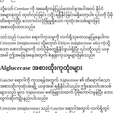
သို့သော် Ceredase ကို အမေရိကန်ပြည်ထောင်စုအပါအဝင် နိုင်ငံ
အများစုတွင် ထုတ်လုပ်ခြင်း (သို့) ရရှိနိုင်ခြင်းမရှိတော့ပါ။ ၎င်းကို ပိုမို
ထိရောက်ပြီး ဘေးကင်းလုံခြုံမှုရှိသော ကုထုံးအသစ်များဖြင့်
အစားထိုးထားသည်။
သင်သည် Gaucher ရောဂါကုသမှုကို လက်ရှိသုတေသနပြုနေပါက၊
Cerezyme (imiglucerase) သို့မဟုတ် Elelyso (taliglucerase alfa) ကဲ့သို့
သော ဆေးဝါးများကို သင်ပိုမိုတွေ့ရှိနိုင်ဖွယ်ရှိပြီး ၎င်းတို့သည် ယခု
အခါ ဤအခြေအနေအတွက် စံနှုန်းကုသမှုများဖြစ်သည်။
Alglucerase အစားထိုးကုထုံးများ
Gaucher ရောဂါကို ကုသရန်အတွက် Alglucerase ၏ ထိရောက်သော
အစားထိုးကုထုံးအချို့ ယခုအခါ ရရှိနိုင်ပါသည်။ ဤဆေးဝါးအသစ်
များသည် မူလ Alglucerase ဖော်မြူလာထက် ပိုမိုကောင်းမွန်ပြီး ဘေး
ထွက်ဆိုးကျိုးနည်းပါးသည်။
Cerezyme (imiglucerase) သည် Gaucher ရောဂါအတွက် လက်ရှိတွင်