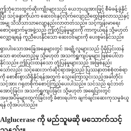
ဤဘုံဘေးထွက်ဆိုးကျိုးများသည် ယေဘုယျအားဖြင့် စီမံခန့်ခွဲနိုင်
ပြီး သင့်ခန္ဓာကိုယ်က ဆေးဝါးနှင့်လိုက်လျောညီထွေဖြစ်လာသည်နှင့်
အမျှ သိသိသာသာလျော့နည်းလာတတ်သည်။ သင့်ကျန်းမာရေး
စောင့်ရှောက်မှုအဖွဲ့သည် ဤတုံ့ပြန်မှုများကို ကာကွယ်ရန် သို့မဟုတ်
လျှော့ချရန် ကူညီပေးနိုင်သော ဆေးဝါးများကို ပေးစွမ်းနိုင်သည်။
ရှားပါးသောအခြေအနေများတွင် အချို့လူများသည် ပိုမိုပြင်းထန်
သော ဓာတ်မတည့်မှု သို့မဟုတ် အသက်ရှူကျပ်မှုများ ဖြစ်ပေါ်လာ
နိုင်သည်။ ဤပြင်းထန်သော တုံ့ပြန်မှုများသည် အဖြစ်နည်း
သော်လည်း သင့်ဆေးဘက်ဆိုင်ရာအဖွဲ့သည် ပြဿနာတစ်စုံတစ်ရာ
ကို စောစီးစွာသိရှိနိုင်ရန်အတွက် သွေးကြောသွင်းသည့်အခါတိုင်း
သင့်အား ဂရုတစိုက်စောင့်ကြည့်ပေးပါသည်။ သင်သည် ရင်ဘတ်
အောင့်ခြင်း၊ အသက်ရှူကျပ်ခြင်း သို့မဟုတ် အရေပြားတွင်
အဖုအပိမ့်များထွက်ခြင်းတို့ ခံစားရပါက ချက်ချင်းဆေးကုသမှုခံယူ
ရန် လိုအပ်ပါသည်။
Alglucerase ကို မည်သူမဆို မသောက်သင့်
သနည်း။