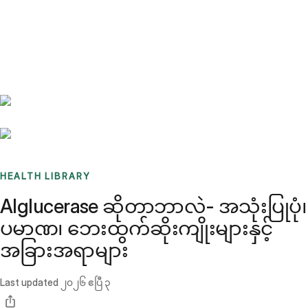
Benchmarks
Stories
FAQ
Sign up / Log in
HEALTH LIBRARY
Alglucerase ဆိုတာဘာလဲ- အသုံးပြုပုံ၊
ပမာဏ၊ ဘေးထွက်ဆိုးကျိုးများနှင့်
အခြားအရာများ
Last updated
၂၀၂၆ ဧပြီ ၃