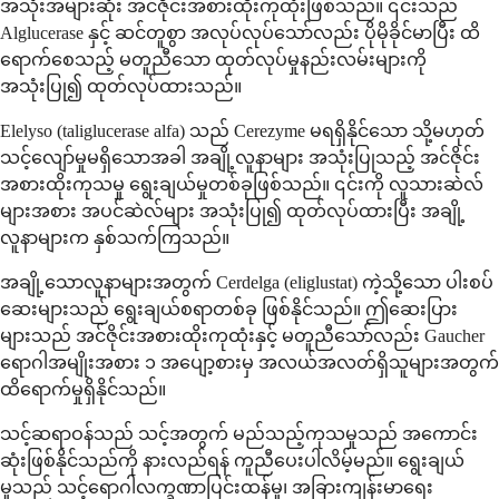
အသုံးအများဆုံး အင်ဇိုင်းအစားထိုးကုထုံးဖြစ်သည်။ ၎င်းသည်
Alglucerase နှင့် ဆင်တူစွာ အလုပ်လုပ်သော်လည်း ပိုမိုခိုင်မာပြီး ထိ
ရောက်စေသည့် မတူညီသော ထုတ်လုပ်မှုနည်းလမ်းများကို
အသုံးပြု၍ ထုတ်လုပ်ထားသည်။
Elelyso (taliglucerase alfa) သည် Cerezyme မရရှိနိုင်သော သို့မဟုတ်
သင့်လျော်မှုမရှိသောအခါ အချို့လူနာများ အသုံးပြုသည့် အင်ဇိုင်း
အစားထိုးကုသမှု ရွေးချယ်မှုတစ်ခုဖြစ်သည်။ ၎င်းကို လူသားဆဲလ်
များအစား အပင်ဆဲလ်များ အသုံးပြု၍ ထုတ်လုပ်ထားပြီး အချို့
လူနာများက နှစ်သက်ကြသည်။
အချို့သောလူနာများအတွက် Cerdelga (eliglustat) ကဲ့သို့သော ပါးစပ်
ဆေးများသည် ရွေးချယ်စရာတစ်ခု ဖြစ်နိုင်သည်။ ဤဆေးပြား
များသည် အင်ဇိုင်းအစားထိုးကုထုံးနှင့် မတူညီသော်လည်း Gaucher
ရောဂါအမျိုးအစား ၁ အပျော့စားမှ အလယ်အလတ်ရှိသူများအတွက်
ထိရောက်မှုရှိနိုင်သည်။
သင့်ဆရာဝန်သည် သင့်အတွက် မည်သည့်ကုသမှုသည် အကောင်း
ဆုံးဖြစ်နိုင်သည်ကို နားလည်ရန် ကူညီပေးပါလိမ့်မည်။ ရွေးချယ်
မှုသည် သင့်ရောဂါလက္ခဏာပြင်းထန်မှု၊ အခြားကျန်းမာရေး