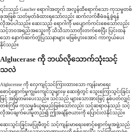
၎င်းသည် Gaucher ရောဂါအတွက် အလွန်ထိရောက်သော ကုသမှုတစ်
ခုအဖြစ် သတ်မှတ်ခံထားရသော်လည်း ဆက်လက်စီမံခန့်ခွဲရန်
လိုအပ်ပါသည်။ ဆေးသည် ရောဂါကို မပျောက်ကင်းစေသော်လည်း
သင့်ဘဝအရည်အသွေးကို သိသိသာသာတိုးတက်စေပြီး ပြင်းထန်
သော နောက်ဆက်တွဲပြဿနာများ မဖြစ်ပွားအောင် ကာကွယ်ပေး
နိုင်သည်။
Alglucerase ကို ဘယ်လိုသောက်သုံးသင့်
သလဲ
Alglucerase ကို လေ့ကျင့်သင်ကြားထားသော ကျန်းမာရေး
စောင့်ရှောက်မှုကျွမ်းကျင်သူများမှ ဆေးရုံတွင် သွေးကြောသွင်းခြင်း
ဖြင့် အမြဲတမ်းပေးသည်။ သင်သည် များသောအားဖြင့် နှစ်ပတ်လျှင်
တစ်ကြိမ် ကုသမှုခံယူရမည်ဖြစ်သော်လည်း သင့်ဆရာဝန်သည် သင့်
လိုအပ်ချက်ပေါ်မူတည်၍ ဤအချိန်ဇယားကို ပြောင်းလဲနိုင်သည်။
ဆေးသွင်းခြင်းမပြုမီတွင် သင့်ကျန်းမာရေးစောင့်ရှောက်မှုအဖွဲ့သည်
သင့်အရေးကြီးသောလက္ခဏာများကို စစ်ဆေးပြီး သင်ကြုံတွေ့ခဲ့ရ