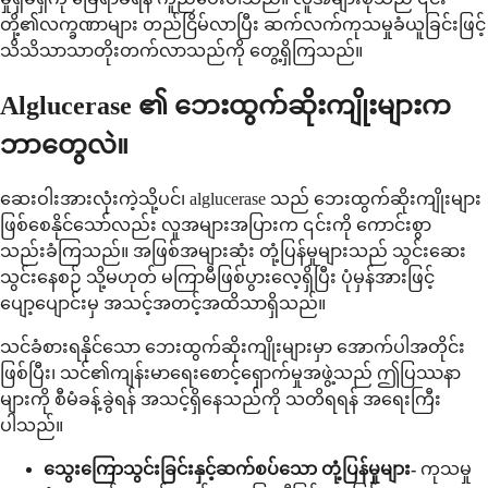
တို့၏လက္ခဏာများ တည်ငြိမ်လာပြီး ဆက်လက်ကုသမှုခံယူခြင်းဖြင့်
သိသိသာသာတိုးတက်လာသည်ကို တွေ့ရှိကြသည်။
Alglucerase ၏ ဘေးထွက်ဆိုးကျိုးများက
ဘာတွေလဲ။
ဆေးဝါးအားလုံးကဲ့သို့ပင်၊ alglucerase သည် ဘေးထွက်ဆိုးကျိုးများ
ဖြစ်စေနိုင်သော်လည်း လူအများအပြားက ၎င်းကို ကောင်းစွာ
သည်းခံကြသည်။ အဖြစ်အများဆုံး တုံ့ပြန်မှုများသည် သွင်းဆေး
သွင်းနေစဉ် သို့မဟုတ် မကြာမီဖြစ်ပွားလေ့ရှိပြီး ပုံမှန်အားဖြင့်
ပျော့ပျောင်းမှ အသင့်အတင့်အထိသာရှိသည်။
သင်ခံစားရနိုင်သော ဘေးထွက်ဆိုးကျိုးများမှာ အောက်ပါအတိုင်း
ဖြစ်ပြီး၊ သင်၏ကျန်းမာရေးစောင့်ရှောက်မှုအဖွဲ့သည် ဤပြဿနာ
များကို စီမံခန့်ခွဲရန် အသင့်ရှိနေသည်ကို သတိရရန် အရေးကြီး
ပါသည်။
သွေးကြောသွင်းခြင်းနှင့်ဆက်စပ်သော တုံ့ပြန်မှုများ-
ကုသမှု