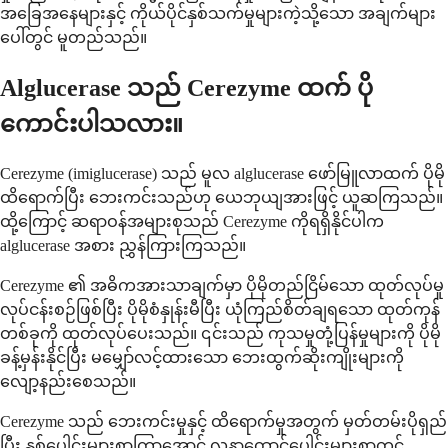
အခြေအနေများနှင့် ကိုယ်ပိုင်နှစ်သက်မှုများကဲ့သို့သော အချက်များ
ပေါ်တွင် မူတည်သည်။
Alglucerase သည် Cerezyme ထက် ပို
ကောင်းပါသလား။
Cerezyme (imiglucerase) သည် မူလ alglucerase ဖော်မြူလာထက် ပိုမို
ထိရောက်ပြီး ဘေးကင်းသည်ဟု ယေဘုယျအားဖြင့် ယူဆကြသည်။
ထို့ကြောင့် ဆရာဝန်အများစုသည် Cerezyme ကိုရရှိနိုင်ပါက
alglucerase အစား ညွှန်ကြားကြသည်။
Cerezyme ၏ အဓိကအားသာချက်မှာ ပိုမိုတည်ငြိမ်သော ထုတ်လုပ်မှု
လုပ်ငန်းစဉ်ဖြစ်ပြီး ပိုမိုစံနှုန်းမီပြီး ယုံကြည်စိတ်ချရသော ထုတ်ကုန်
တစ်ခုကို ထုတ်လုပ်ပေးသည်။ ၎င်းသည် ကုသမှုတုံ့ပြန်မှုများကို ပိုမို
ခန့်မှန်းနိုင်ပြီး မမျှော်လင့်ထားသော ဘေးထွက်ဆိုးကျိုးများကို
လျော့နည်းစေသည်။
Cerezyme သည် ဘေးကင်းမှုနှင့် ထိရောက်မှုအတွက် မှတ်တမ်းပိုရှည်
ပြီး နှစ်ပေါင်းများစွာကြာအောင် လူနာထောင်ပေါင်းများစွာတွင်