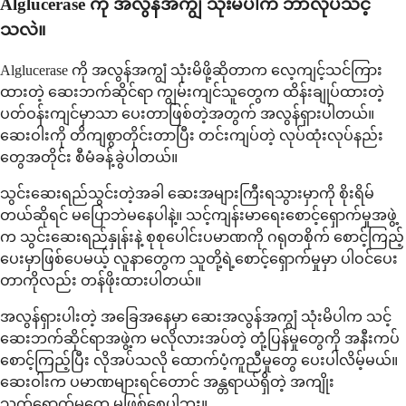
Alglucerase ကို အလွန်အကျွံ သုံးမိပါက ဘာလုပ်သင့်
သလဲ။
Alglucerase ကို အလွန်အကျွံ သုံးမိဖို့ဆိုတာက လေ့ကျင့်သင်ကြား
ထားတဲ့ ဆေးဘက်ဆိုင်ရာ ကျွမ်းကျင်သူတွေက ထိန်းချုပ်ထားတဲ့
ပတ်ဝန်းကျင်မှာသာ ပေးတာဖြစ်တဲ့အတွက် အလွန်ရှားပါတယ်။
ဆေးဝါးကို တိကျစွာတိုင်းတာပြီး တင်းကျပ်တဲ့ လုပ်ထုံးလုပ်နည်း
တွေအတိုင်း စီမံခန့်ခွဲပါတယ်။
သွင်းဆေးရည်သွင်းတဲ့အခါ ဆေးအများကြီးရသွားမှာကို စိုးရိမ်
တယ်ဆိုရင် မပြောဘဲမနေပါနဲ့။ သင့်ကျန်းမာရေးစောင့်ရှောက်မှုအဖွဲ့
က သွင်းဆေးရည်နှုန်းနဲ့ စုစုပေါင်းပမာဏကို ဂရုတစိုက် စောင့်ကြည့်
ပေးမှာဖြစ်ပေမယ့် လူနာတွေက သူတို့ရဲ့စောင့်ရှောက်မှုမှာ ပါဝင်ပေး
တာကိုလည်း တန်ဖိုးထားပါတယ်။
အလွန်ရှားပါးတဲ့ အခြေအနေမှာ ဆေးအလွန်အကျွံ သုံးမိပါက သင့်
ဆေးဘက်ဆိုင်ရာအဖွဲ့က မလိုလားအပ်တဲ့ တုံ့ပြန်မှုတွေကို အနီးကပ်
စောင့်ကြည့်ပြီး လိုအပ်သလို ထောက်ပံ့ကူညီမှုတွေ ပေးပါလိမ့်မယ်။
ဆေးဝါးက ပမာဏများရင်တောင် အန္တရာယ်ရှိတဲ့ အကျိုး
သက်ရောက်မှုတွေ မဖြစ်စေပါဘူး။