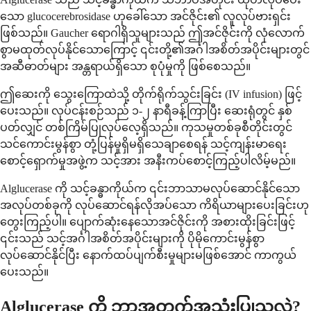
သော glucocerebrosidase ဟုခေါ်သော အင်ဇိုင်း၏ လူလုပ်ဗားရှင်း
ဖြစ်သည်။ Gaucher ရောဂါရှိသူများသည် ဤအင်ဇိုင်းကို လုံလောက်
စွာမထုတ်လုပ်နိုင်သောကြောင့် ၎င်းတို့၏အင်္ဂါအစိတ်အပိုင်းများတွင်
အဆီဓာတ်များ အန္တရာယ်ရှိသော စုပုံမှုကို ဖြစ်စေသည်။
ဤဆေးကို သွေးကြောထဲသို့ တိုက်ရိုက်သွင်းခြင်း (IV infusion) ဖြင့်
ပေးသည်။ လုပ်ငန်းစဉ်သည် ၁-၂ နာရီခန့်ကြာပြီး ဆေးရုံတွင် နှစ်
ပတ်လျှင် တစ်ကြိမ်ပြုလုပ်လေ့ရှိသည်။ ကုသမှုတစ်ခုစီတိုင်းတွင်
သင်ကောင်းမွန်စွာ တုံ့ပြန်မှုရှိမရှိသေချာစေရန် သင့်ကျန်းမာရေး
စောင့်ရှောက်မှုအဖွဲ့က သင့်အား အနီးကပ်စောင့်ကြည့်ပါလိမ့်မည်။
Alglucerase ကို သင့်ခန္ဓာကိုယ်က ၎င်းဘာသာမလုပ်ဆောင်နိုင်သော
အလုပ်တစ်ခုကို လုပ်ဆောင်ရန်လိုအပ်သော ကိရိယာများပေးခြင်းဟု
တွေးကြည့်ပါ။ ပျောက်ဆုံးနေသောအင်ဇိုင်းကို အစားထိုးခြင်းဖြင့်
၎င်းသည် သင့်အင်္ဂါအစိတ်အပိုင်းများကို ပိုမိုကောင်းမွန်စွာ
လုပ်ဆောင်နိုင်ပြီး နောက်ထပ်ပျက်စီးမှုများမဖြစ်အောင် ကာကွယ်
ပေးသည်။
Alglucerase ကို ဘာအတွက်အသုံးပြုသလဲ?