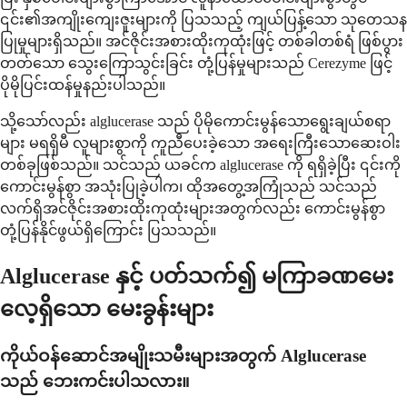
၎င်း၏အကျိုးကျေးဇူးများကို ပြသသည့် ကျယ်ပြန့်သော သုတေသန
ပြုမှုများရှိသည်။ အင်ဇိုင်းအစားထိုးကုထုံးဖြင့် တစ်ခါတစ်ရံ ဖြစ်ပွား
တတ်သော သွေးကြောသွင်းခြင်း တုံ့ပြန်မှုများသည် Cerezyme ဖြင့်
ပိုမိုပြင်းထန်မှုနည်းပါသည်။
သို့သော်လည်း alglucerase သည် ပိုမိုကောင်းမွန်သောရွေးချယ်စရာ
များ မရရှိမီ လူများစွာကို ကူညီပေးခဲ့သော အရေးကြီးသောဆေးဝါး
တစ်ခုဖြစ်သည်။ သင်သည် ယခင်က alglucerase ကို ရရှိခဲ့ပြီး ၎င်းကို
ကောင်းမွန်စွာ အသုံးပြုခဲ့ပါက၊ ထိုအတွေ့အကြုံသည် သင်သည်
လက်ရှိအင်ဇိုင်းအစားထိုးကုထုံးများအတွက်လည်း ကောင်းမွန်စွာ
တုံ့ပြန်နိုင်ဖွယ်ရှိကြောင်း ပြသသည်။
Alglucerase နှင့် ပတ်သက်၍ မကြာခဏမေး
လေ့ရှိသော မေးခွန်းများ
ကိုယ်ဝန်ဆောင်အမျိုးသမီးများအတွက် Alglucerase
သည် ဘေးကင်းပါသလား။