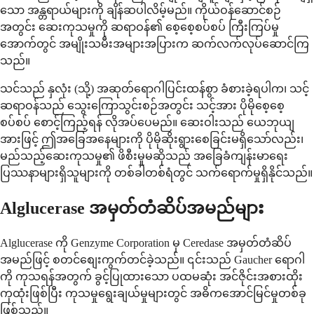
သော အန္တရာယ်များကို ချိန်ဆပါလိမ့်မည်။ ကိုယ်ဝန်ဆောင်စဉ်
အတွင်း ဆေးကုသမှုကို ဆရာဝန်၏ စေ့စေ့စပ်စပ် ကြီးကြပ်မှု
အောက်တွင် အမျိုးသမီးအများအပြားက ဆက်လက်လုပ်ဆောင်ကြ
သည်။
သင်သည် နှလုံး (သို့) အဆုတ်ရောဂါပြင်းထန်စွာ ခံစားခဲ့ရပါက၊ သင့်
ဆရာဝန်သည် သွေးကြောသွင်းစဉ်အတွင်း သင့်အား ပိုမိုစေ့စေ့
စပ်စပ် စောင့်ကြည့်ရန် လိုအပ်ပေမည်။ ဆေးဝါးသည် ယေဘုယျ
အားဖြင့် ဤအခြေအနေများကို ပိုမိုဆိုးရွားစေခြင်းမရှိသော်လည်း၊
မည်သည့်ဆေးကုသမှု၏ ဖိစီးမှုမဆိုသည် အခြေခံကျန်းမာရေး
ပြဿနာများရှိသူများကို တစ်ခါတစ်ရံတွင် သက်ရောက်မှုရှိနိုင်သည်။
Alglucerase အမှတ်တံဆိပ်အမည်များ
Alglucerase ကို Genzyme Corporation မှ Ceredase အမှတ်တံဆိပ်
အမည်ဖြင့် စတင်စျေးကွက်တင်ခဲ့သည်။ ၎င်းသည် Gaucher ရောဂါ
ကို ကုသရန်အတွက် ခွင့်ပြုထားသော ပထမဆုံး အင်ဇိုင်းအစားထိုး
ကုထုံးဖြစ်ပြီး ကုသမှုရွေးချယ်မှုများတွင် အဓိကအောင်မြင်မှုတစ်ခု
ဖြစ်သည်။