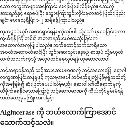
သော လက္ခဏာများအကြောင်း မေးမြန်းပါလိမ့်မည်။ ဆေးကို
ဆားရည်နှင့် ရောစပ်ပြီး သွေးကြောသွင်းလိုင်းမှတဆင့် ဖြည်းဖြည်း
ချင်း ပေးလေ့ရှိပြီး ၁-၂ နာရီခန့် ကြာပါသည်။
ကုသမှုမခံယူမီ အစာရှောင်ရန်မလိုအပ်ပါ၊ သို့သော် မူးဝေခြင်းမှကာ
ကွယ်ရန် ကြိုတင်၍ အစာအနည်းငယ်စားသုံးခြင်းက
အထောက်အကူပြုပါသည်။ သက်တောင့်သက်သာရှိသော
အဝတ်အစားဝတ်ဆင်ပြီး သွင်းဆေးသွင်းနေစဉ် စာအုပ် သို့မဟုတ်
တက်ဘလက်ကဲ့သို့ အလုပ်တစ်ခုခုလုပ်ရန် ယူဆောင်လာပါ။
သင့်ဆရာဝန်သည် သင့်အားဆေးပမာဏကို သင့်အလေးချိန်၊ ရောဂါ
လက္ခဏာပြင်းထန်မှုနှင့် ကုသမှုအပေါ် သင်မည်မျှတုံ့ပြန်မှုရှိသည်တို့
ကိုအခြေခံ၍ ဆုံးဖြတ်ပေးပါလိမ့်မည်။ ဆေးဝါး၏ထိရောက်မှုကို
ထိခိုက်စေနိုင်သောကြောင့် သင့်ဆေးပမာဏကို ကိုယ်တိုင်မွမ်းမံရန်
ဘယ်တော့မှမကြိုးစားပါနှင့်။
Alglucerase ကို ဘယ်လောက်ကြာအောင်
သောက်သင့်သလဲ။