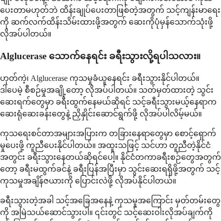
ပေးတာမဟုတ်ဘဲ ထိန်းချုပ်ပေးတာဖြစ်တဲ့အတွက် သင့်ကျန်းမာရေး
ကို ဆက်လက်ထိန်းသိမ်းထားဖို့အတွက် ဆေးကိုပုံမှန်သောက်သုံးဖို့
လိုအပ်ပါတယ်။
Alglucerase သောက်နေရင်း ခရီးသွားလို့ရပါသလား။
ဟုတ်ကဲ့၊ Alglucerase ကုသမှုခံယူနေရင်း ခရီးသွားနိုင်ပါတယ်။
ဒါပေမဲ့ စီစဉ်မှုအချို့တော့ လိုအပ်ပါတယ်။ သတ်မှတ်ထားတဲ့ သွင်း
ဆေးရက်တွေမှာ ခရီးထွက်နေမယ်ဆိုရင် သင့်ခရီးသွားမယ့်နေရာက
ဆေးရုံဆေးခန်းတွေနဲ့ ညှိနှိုင်းဆောင်ရွက်ဖို့ လိုအပ်ပါလိမ့်မယ်။
ကုသရေးစင်တာအများအပြားက တခြားနေရာတွေမှာ စောင့်ရှောက်
မှုပေးဖို့ ကူညီပေးနိုင်ပါတယ်။ အထူးသဖြင့် သင်ဟာ တူညီတဲ့နိုင်ငံ
အတွင်း ခရီးသွားနေတယ်ဆိုရင်ပေါ့။ နိုင်ငံတကာခရီးစဉ်တွေအတွက်
တော့ ခရီးမထွက်ခင်နဲ့ ခရီးပြန်အပြီးမှာ သွင်းဆေးရရှိဖို့အတွက် သင့်
ကုသမှုအချိန်ဇယားကို ပြောင်းလဲဖို့ လိုအပ်နိုင်ပါတယ်။
ခရီးသွားတဲ့အခါ သင့်အခြေအနေနဲ့ ကုသမှုအကြောင်း မှတ်တမ်းတွေ
ကို အမြဲသယ်ဆောင်သွားပါ။ ၎င်းတွင် သင့်ဆေးဝါးလိုအပ်ချက်ကို