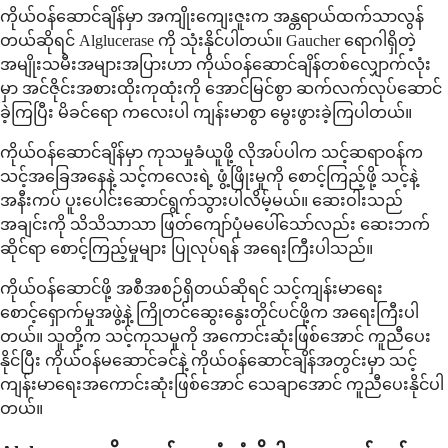
ကိုယ်ဝန်ဆောင်ချိန်မှာ အကျိုးကျေးဇူးက အန္တရာယ်ထက်သာလွန်
တယ်ဆိုရင် Alglucerase ကို သုံးနိုင်ပါတယ်။ Gaucher ရောဂါရှိတဲ့
အမျိုးသမီးအများအပြားဟာ ကိုယ်ဝန်ဆောင်ချိန်တစ်လျှောက်လုံး
မှာ အင်ဇိုင်းအစားထိုးကုထုံးကို အောင်မြင်စွာ ဆက်လက်လုပ်ဆောင်
ခဲ့ကြပြီး မိခင်ရော ကလေးပါ ကျန်းမာစွာ မွေးဖွားခဲ့ကြပါတယ်။
ကိုယ်ဝန်ဆောင်ချိန်မှာ ကုသမှုခံယူဖို့ လိုအပ်ပါက သင့်ဆရာဝန်က
သင့်အခြေအနေနဲ့ သင့်ကလေးရဲ့ ဖွံ့ဖြိုးမှုကို စောင့်ကြည့်ဖို့ သင့်နဲ့
အနီးကပ် ပူးပေါင်းဆောင်ရွက်သွားပါလိမ့်မယ်။ ဆေးဝါးသည်
အချင်းကို သိသိသာသာ ဖြတ်ကျော်ပုံမပေါ်သော်လည်း ဆေးဘက်
ဆိုင်ရာ စောင့်ကြည့်မှုများ ပြုလုပ်ရန် အရေးကြီးပါသည်။
ကိုယ်ဝန်ဆောင်ဖို့ အစီအစဉ်ရှိတယ်ဆိုရင် သင့်ကျန်းမာရေး
စောင့်ရှောက်မှုအဖွဲ့နဲ့ ကြိုတင်ဆွေးနွေးတိုင်ပင်ဖို့က အရေးကြီးပါ
တယ်။ သူတို့က သင့်ကုသမှုကို အကောင်းဆုံးဖြစ်အောင် ကူညီပေး
နိုင်ပြီး ကိုယ်ဝန်မဆောင်ခင်နဲ့ ကိုယ်ဝန်ဆောင်ချိန်အတွင်းမှာ သင့်
ကျန်းမာရေးအကောင်းဆုံးဖြစ်အောင် သေချာအောင် ကူညီပေးနိုင်ပါ
တယ်။