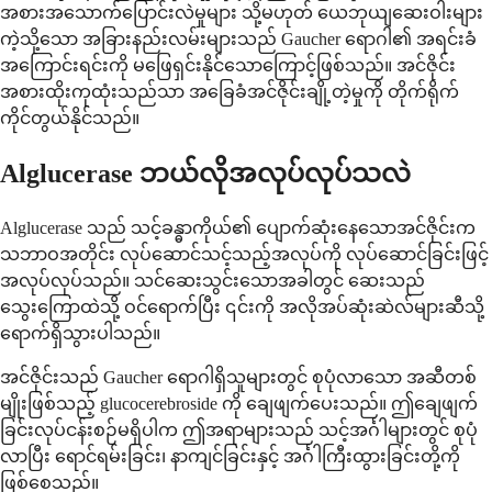
အစားအသောက်ပြောင်းလဲမှုများ သို့မဟုတ် ယေဘုယျဆေးဝါးများ
ကဲ့သို့သော အခြားနည်းလမ်းများသည် Gaucher ရောဂါ၏ အရင်းခံ
အကြောင်းရင်းကို မဖြေရှင်းနိုင်သောကြောင့်ဖြစ်သည်။ အင်ဇိုင်း
အစားထိုးကုထုံးသည်သာ အခြေခံအင်ဇိုင်းချို့တဲ့မှုကို တိုက်ရိုက်
ကိုင်တွယ်နိုင်သည်။
Alglucerase ဘယ်လိုအလုပ်လုပ်သလဲ
Alglucerase သည် သင့်ခန္ဓာကိုယ်၏ ပျောက်ဆုံးနေသောအင်ဇိုင်းက
သဘာဝအတိုင်း လုပ်ဆောင်သင့်သည့်အလုပ်ကို လုပ်ဆောင်ခြင်းဖြင့်
အလုပ်လုပ်သည်။ သင်ဆေးသွင်းသောအခါတွင် ဆေးသည်
သွေးကြောထဲသို့ ဝင်ရောက်ပြီး ၎င်းကို အလိုအပ်ဆုံးဆဲလ်များဆီသို့
ရောက်ရှိသွားပါသည်။
အင်ဇိုင်းသည် Gaucher ရောဂါရှိသူများတွင် စုပုံလာသော အဆီတစ်
မျိုးဖြစ်သည့် glucocerebroside ကို ချေဖျက်ပေးသည်။ ဤချေဖျက်
ခြင်းလုပ်ငန်းစဉ်မရှိပါက ဤအရာများသည် သင့်အင်္ဂါများတွင် စုပုံ
လာပြီး ရောင်ရမ်းခြင်း၊ နာကျင်ခြင်းနှင့် အင်္ဂါကြီးထွားခြင်းတို့ကို
ဖြစ်စေသည်။