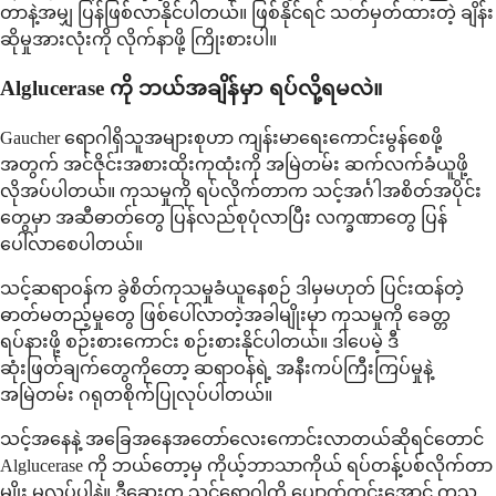
တာနဲ့အမျှ ပြန်ဖြစ်လာနိုင်ပါတယ်။ ဖြစ်နိုင်ရင် သတ်မှတ်ထားတဲ့ ချိန်း
ဆိုမှုအားလုံးကို လိုက်နာဖို့ ကြိုးစားပါ။
Alglucerase ကို ဘယ်အချိန်မှာ ရပ်လို့ရမလဲ။
Gaucher ရောဂါရှိသူအများစုဟာ ကျန်းမာရေးကောင်းမွန်စေဖို့
အတွက် အင်ဇိုင်းအစားထိုးကုထုံးကို အမြဲတမ်း ဆက်လက်ခံယူဖို့
လိုအပ်ပါတယ်။ ကုသမှုကို ရပ်လိုက်တာက သင့်အင်္ဂါအစိတ်အပိုင်း
တွေမှာ အဆီဓာတ်တွေ ပြန်လည်စုပုံလာပြီး လက္ခဏာတွေ ပြန်
ပေါ်လာစေပါတယ်။
သင့်ဆရာဝန်က ခွဲစိတ်ကုသမှုခံယူနေစဉ် ဒါမှမဟုတ် ပြင်းထန်တဲ့
ဓာတ်မတည့်မှုတွေ ဖြစ်ပေါ်လာတဲ့အခါမျိုးမှာ ကုသမှုကို ခေတ္တ
ရပ်နားဖို့ စဉ်းစားကောင်း စဉ်းစားနိုင်ပါတယ်။ ဒါပေမဲ့ ဒီ
ဆုံးဖြတ်ချက်တွေကိုတော့ ဆရာဝန်ရဲ့ အနီးကပ်ကြီးကြပ်မှုနဲ့
အမြဲတမ်း ဂရုတစိုက်ပြုလုပ်ပါတယ်။
သင့်အနေနဲ့ အခြေအနေအတော်လေးကောင်းလာတယ်ဆိုရင်တောင်
Alglucerase ကို ဘယ်တော့မှ ကိုယ့်ဘာသာကိုယ် ရပ်တန့်ပစ်လိုက်တာ
မျိုး မလုပ်ပါနဲ့။ ဒီဆေးက သင့်ရောဂါကို ပျောက်ကင်းအောင် ကုသ