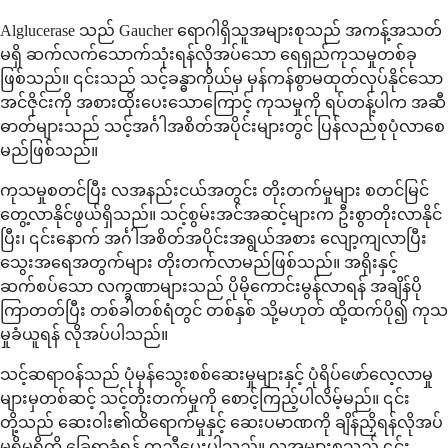
Alglucerase သည် Gaucher ရောဂါရှိသူအများစုသည် အကန့်အသတ်
မရှိ ဆက်လက်သောက်သုံးရန်လိုအပ်သော ရေရှည်ကုသမှုတစ်ခု
ဖြစ်သည်။ ၎င်းသည် သင့်ခန္ဓာကိုယ်မှ မှန်ကန်စွာမထုတ်လုပ်နိုင်သော
အင်ဇိုင်းကို အစားထိုးပေးသောကြောင့် ကုသမှုကို ရပ်တန့်ပါက အဆီ
ဓာတ်များသည် သင့်အင်္ဂါအစိတ်အပိုင်းများတွင် ပြန်လည်စုပုံလာစေ
မည်ဖြစ်သည်။
ကုသမှုစတင်ပြီး လအနည်းငယ်အတွင်း တိုးတက်မှုများ စတင်မြင်
တွေ့လာနိုင်ဖွယ်ရှိသည်။ သင့်စွမ်းအင်အဆင့်များက ဦးစွာတိုးလာနိုင်
ပြီး၊ ၎င်းနောက် အင်္ဂါအစိတ်အပိုင်းအရွယ်အစား လျော့ကျလာပြီး
သွေးအရေအတွက်များ တိုးတက်လာမည်ဖြစ်သည်။ အရိုးနှင့်
ဆက်စပ်သော လက္ခဏာများသည် ပိုမိုကောင်းမွန်လာရန် အချိန်ပို
ကြာတတ်ပြီး တစ်ခါတစ်ရံတွင် တစ်နှစ် သို့မဟုတ် ထို့ထက်ပို၍ ကုသ
မှုခံယူရန် လိုအပ်ပါသည်။
သင့်ဆရာဝန်သည် ပုံမှန်သွေးစစ်ဆေးမှုများနှင့် ပုံရိပ်ဖော်လေ့လာမှု
များမှတစ်ဆင့် သင့်တိုးတက်မှုကို စောင့်ကြည့်ပါလိမ့်မည်။ ၎င်း
တို့သည် ဆေးဝါး၏ထိရောက်မှုနှင့် ဆေးပမာဏကို ချိန်ညှိရန်လိုအပ်
မှုရှိမရှိကို ခြေရာခံရန် ကူညီပေးပါသည်။ လူအများစုသည် ၎င်း