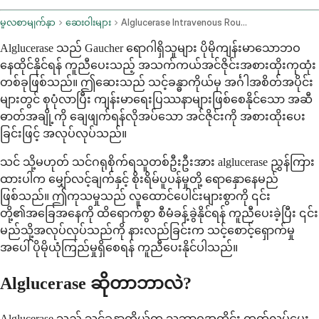
မူလစာမျက်နှာ
ဆေးဝါးများ
Alglucerase Intravenous Route
Alglucerase သည် Gaucher ရောဂါရှိသူများ ပိုမိုကျန်းမာသောဘဝ
နေထိုင်နိုင်ရန် ကူညီပေးသည့် အသက်ကယ်အင်ဇိုင်းအစားထိုးကုထုံး
တစ်ခုဖြစ်သည်။ ဤဆေးသည် သင့်ခန္ဓာကိုယ်မှ အင်္ဂါအစိတ်အပိုင်း
များတွင် စုပုံလာပြီး ကျန်းမာရေးပြဿနာများဖြစ်စေနိုင်သော အဆီ
ဓာတ်အချို့ကို ချေဖျက်ရန်လိုအပ်သော အင်ဇိုင်းကို အစားထိုးပေး
ခြင်းဖြင့် အလုပ်လုပ်သည်။
သင် သို့မဟုတ် သင်ဂရုစိုက်ရသူတစ်ဦးဦးအား alglucerase ညွှန်ကြား
ထားပါက မျှော်လင့်ချက်နှင့် စိုးရိမ်ပူပန်မှုတို့ ရောနှောနေမည်
ဖြစ်သည်။ ဤကုသမှုသည် လူထောင်ပေါင်းများစွာကို ၎င်း
တို့၏အခြေအနေကို ထိရောက်စွာ စီမံခန့်ခွဲနိုင်ရန် ကူညီပေးခဲ့ပြီး ၎င်း
မည်သို့အလုပ်လုပ်သည်ကို နားလည်ခြင်းက သင့်စောင့်ရှောက်မှု
အပေါ် ပိုမိုယုံကြည်မှုရှိစေရန် ကူညီပေးနိုင်ပါသည်။
Alglucerase ဆိုတာဘာလဲ?
Alglucerase သည် သင့်ခန္ဓာကိုယ်က သဘာဝအတိုင်း ထုတ်လုပ်ပေး