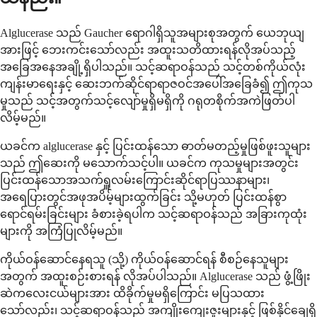
Alglucerase သည် Gaucher ရောဂါရှိသူအများစုအတွက် ယေဘုယျ
အားဖြင့် ဘေးကင်းသော်လည်း အထူးသတိထားရန်လိုအပ်သည့်
အခြေအနေအချို့ရှိပါသည်။ သင့်ဆရာဝန်သည် သင့်တစ်ကိုယ်လုံး
ကျန်းမာရေးနှင့် ဆေးဘက်ဆိုင်ရာရာဇဝင်အပေါ်အခြေခံ၍ ဤကုသ
မှုသည် သင့်အတွက်သင့်လျော်မှုရှိမရှိကို ဂရုတစိုက်အကဲဖြတ်ပါ
လိမ့်မည်။
ယခင်က alglucerase နှင့် ပြင်းထန်သော ဓာတ်မတည့်မှုဖြစ်ဖူးသူများ
သည် ဤဆေးကို မသောက်သင့်ပါ။ ယခင်က ကုသမှုများအတွင်း
ပြင်းထန်သောအသက်ရှူလမ်းကြောင်းဆိုင်ရာပြဿနာများ၊
အရေပြားတွင်အဖုအပိမ့်များထွက်ခြင်း သို့မဟုတ် ပြင်းထန်စွာ
ရောင်ရမ်းခြင်းများ ခံစားခဲ့ရပါက သင့်ဆရာဝန်သည် အခြားကုထုံး
များကို အကြံပြုလိမ့်မည်။
ကိုယ်ဝန်ဆောင်နေရသူ (သို့) ကိုယ်ဝန်ဆောင်ရန် စီစဉ်နေသူများ
အတွက် အထူးစဉ်းစားရန် လိုအပ်ပါသည်။ Alglucerase သည် ဖွံ့ဖြိုး
ဆဲကလေးငယ်များအား ထိခိုက်မှုမရှိကြောင်း မပြသထား
သော်လည်း၊ သင့်ဆရာဝန်သည် အကျိုးကျေးဇူးများနှင့် ဖြစ်နိုင်ချေရှိ