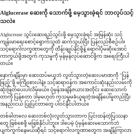
Alglucerase ဆေးကို သောက်ဖို့ မေ့သွားခဲ့ရင် ဘာလုပ်သင့်
သလဲ။
Alglucerase သွင်းဆေးရည်သွင်းဖို့ မေ့သွားခဲ့ရင် အမြန်ဆုံး သင့်
ကျန်းမာရေးစောင့်ရှောက်သူထံ ဆက်သွယ်ပြီး ပြန်လည်စီစဉ်ပါ။
သင့်ရောဂါလက္ခဏာတွေကို ထိန်းချုပ်နိုင်ဖို့နဲ့ ရောဂါပိုမဆိုးအောင်
ကာကွယ်ဖို့အတွက် ကုသမှုကို မှန်မှန်လုပ်ဆောင်ဖို့က အရေးကြီးပါ
တယ်။
နောက်ချိန်းမှာ ဆေးထပ်မယူဘဲ လွတ်သွားတဲ့ဆေးပမာဏကို "ပြန်
ဖြည့်"ဖို့ မကြိုးစားပါနဲ့။ သင့်ဆရာဝန်က အကောင်းဆုံးနည်းလမ်းကို
ဆုံးဖြတ်ပေးပါလိမ့်မယ်။ ပုံမှန်အချိန်ဇယားအတိုင်း ဆေးသောက်
တာကို ပြန်စတာ ဒါမှမဟုတ် ကုသမှုမခံယူရတဲ့အချိန်ပေါ်မူတည်ပြီး
အနည်းငယ် ပြုပြင်တာတွေ ပါဝင်နိုင်ပါတယ်။
တစ်ခါတလေ ဆေးတစ်လုံးလွတ်သွားတာက ပြင်းထန်တဲ့ပြဿနာ
တွေ ဖြစ်စေဖို့ မဖြစ်နိုင်ပါဘူး။ ဒါပေမဲ့ ပုံမှန်ဆေးမသောက်ဘဲ
ပျက်ကွက်နေမယ်ဆိုရင် သင့်ရောဂါလက္ခဏာတွေက အချိန်ကြာလာ