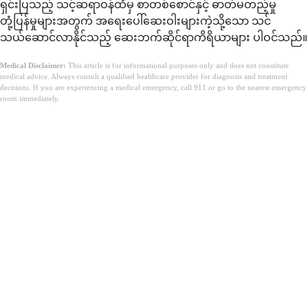
ရှင်းပြသည့် သင့်ဆရာဝန်ထံမှ စာတစ်စောင်နှင့် ဓာတ်မတည့်မှု
တုံ့ပြန်မှုများအတွက် အရေးပေါ်ဆေးဝါးများကဲ့သို့သော သင်
သယ်ဆောင်လာနိုင်သည့် ဆေးဘက်ဆိုင်ရာကိရိယာများ ပါဝင်သည်။
Medical Disclaimer:
This article is for informational purposes only and does not constitute
medical advice. Always consult a qualified healthcare provider for diagnosis and treatment
decisions. If you are experiencing a medical emergency, call 911 or go to the nearest emergency
room immediately.