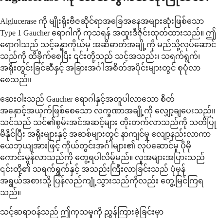
Alglucerase ကို မျိုးရိုးဗီဇဆိုင်ရာအခြေအနေအများဆုံးဖြစ်သော
Type 1 Gaucher ရောဂါကို ကုသရန် အထူးဒီဇိုင်းထုတ်ထားသည်။ ဤ
ရောဂါသည် သင့်ခန္ဓာကိုယ်မှ အဆီဓာတ်အချို့ကို မည်သို့လုပ်ဆောင်
သည်ကို ထိခိုက်စေပြီး ၎င်းတို့သည် သင့်အသည်း၊ သရက်ရွက်၊
အရိုးတွင်းခြင်ဆီနှင့် အခြားအင်္ဂါအစိတ်အပိုင်းများတွင် စုပုံလာ
စေသည်။
ဆေးဝါးသည် Gaucher ရောဂါနှင့်အတူပါလာသော စိတ်
အနှောင့်အယှက်ဖြစ်စေသော လက္ခဏာအချို့ကို လျှော့ချပေးသည်။
သင်သည် သင်၏စွမ်းအင်အဆင့်များ တိုးတက်လာသည်ကို သတိပြု
မိနိုင်ပြီး အရိုးများနှင့် အဆစ်များတွင် နာကျင်မှု လျော့နည်းလာကာ
ယေဘုယျအားဖြင့် ကိုယ်တွင်းအင်္ဂါများ၏ လုပ်ဆောင်မှု ပိုမို
ကောင်းမွန်လာသည်ကို တွေ့ရပါလိမ့်မည်။ လူအများအပြားသည်
၎င်းတို့၏ သရက်ရွက်နှင့် အသည်းကြီးလာခြင်းသည် ပုံမှန်
အရွယ်အစားသို့ ပြန်လည်ကျုံ့သွားသည်ကိုလည်း တွေ့မြင်ကြရ
သည်။
သင့်ဆရာဝန်သည် ဤကုသမှုကို ညွှန်ကြားခဲ့ခြင်းမှာ