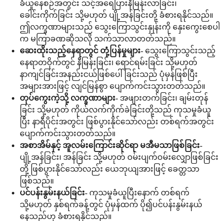
ခံယူနေစဉ်အတွင်း သင့်အရေပြားနီမြန်းလာခြင်း၊
ခေါင်းကိုက်ခြင်း သို့မဟုတ် ပျို့အန်ခြင်းတို့ ခံစားရနိုင်သည်။
ဤလက္ခဏာများသည် သွေးကြောသွင်းနှုန်းကို နှေးကွေးစေပါ
က မကြာခဏဆိုသလို သက်သာလာတတ်သည်။
ဆေးထိုးသည့်နေရာတွင် တုံ့ပြန်မှုများ-
သွေးကြောသွင်းသည့်
နေရာတဝိုက်တွင် နီမြန်းခြင်း၊ ရောင်ရမ်းခြင်း သို့မဟုတ်
နာကျင်ခြင်းအနည်းငယ်ဖြစ်ပေါ်ခြင်းသည် ပုံမှန်ဖြစ်ပြီး
အများအားဖြင့် လျင်မြန်စွာ ပျောက်ကင်းသွားတတ်သည်။
တုပ်ကွေးကဲ့သို့ လက္ခဏာများ-
အဖျားတက်ခြင်း၊ ချမ်းတုန်
ခြင်း သို့မဟုတ် ကိုယ်လက်ကိုက်ခဲခြင်းတို့သည် ကုသမှုခံယူ
ပြီး နာရီပိုင်းအတွင်း ဖြစ်ပွားနိုင်သော်လည်း တစ်ရက်အတွင်း
ပျောက်ကင်းသွားတတ်သည်။
အစာအိမ်နှင့် အူလမ်းကြောင်းဆိုင်ရာ မအီမသာဖြစ်ခြင်း-
ပျို့အန်ခြင်း၊ အန်ခြင်း သို့မဟုတ် ဝမ်းပျက်ဝမ်းလျှောဖြစ်ခြင်း
တို့ ဖြစ်ပွားနိုင်သော်လည်း ယေဘုယျအားဖြင့် ခေတ္တသာ
ဖြစ်သည်။
ပင်ပန်းနွမ်းနယ်ခြင်း-
ကုသမှုခံယူပြီးနောက် တစ်ရက်
သို့မဟုတ် နှစ်ရက်ခန့်တွင် ပုံမှန်ထက် ပို၍ပင်ပန်းနွမ်းနယ်
နေသည်ဟု ခံစားရနိုင်သည်။