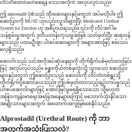
လိင်တံထောင်မတ်စေရန် ဒေသအလိုက် အလုပ်လုပ်သည်။
ဤ alprostadil ပုံစံသည် ထိုးဆေးများနှင့်မတူဘဲ အပ်မလိုပါ။ ဤ
ဆေးပြားကို MUSE ဟုလည်းလူသိများပြီး Medicated Urethral
System for Erection ဟု အဓိပ္ပာယ်ရသည်။ ၎င်းကို လိင်အင်္ဂါမ
သန်စွမ်းမှုအတွက် ဒုတိယတန်းကုသမှုအဖြစ် သတ်မှတ်ပြီး ဆရာဝန်
များသည် ပထမဦးစွာ ပါးစပ်ဆေးများကို အများအားဖြင့် စမ်းသပ်
လေ့ရှိသည်။
ဆေးဝါးသည် သင်အလိုအပ်ဆုံးနေရာကို တိုက်ရိုက်ပစ်မှတ်ထားခြင်း
ဖြင့် အလုပ်လုပ်သည်။ ခန္ဓာကိုယ်တစ်ခုလုံးသို့ သွားသော ဆေးပြား
များနှင့်မတူဘဲ ဤဆေးပြားသည် ဆေးဝါးကို လိင်တံတစ်ရှူးသို့
တိုက်ရိုက်ပို့ဆောင်ပေးသည်။ ဤပစ်မှတ်ထားသည့်ချဉ်းကပ်မှုသည်
ပါးစပ်ဆေးဝါးများဖြင့် အောင်မြင်မှုမရရှိသေးသော သို့မဟုတ်
အခြားကျန်းမာရေးအခြေအနေများကြောင့် မသောက်သုံးနိုင်သော
အမျိုးသားများအတွက် အထောက်အကူဖြစ်စေနိုင်သည်။
Alprostadil (Urethral Route) ကို ဘာ
အတွက်အသုံးပြုသလဲ?