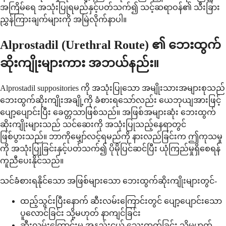
အကြိမ်ရေ အသုံးပြုရမည်နှင့်ပတ်သက်၍ သင့်ဆရာဝန်၏ သီးခြား
ညွှန်ကြားချက်များကို အမြဲလိုက်နာပါ။
Alprostadil (Urethral Route) ၏ ဘေးထွက်
ဆိုးကျိုးများကား အဘယ်နည်း။
Alprostadil suppositories ကို အသုံးပြုသော အမျိုးသားအများစုသည်
ဘေးထွက်ဆိုးကျိုးအချို့ကို ခံစားရသော်လည်း ယေဘုယျအားဖြင့်
ပျော့ပျောင်းပြီး ခေတ္တသာဖြစ်သည်။ အဖြစ်အများဆုံး ဘေးထွက်
ဆိုးကျိုးများသည် သင်ဆေးကို အသုံးပြုသည့်နေရာတွင်
ဖြစ်ပွားသည်။ ဘာကိုမျှော်လင့်ရမည်ကို နားလည်ခြင်းက ဤကုသမှု
ကို အသုံးပြုခြင်းနှင့်ပတ်သက်၍ ပိုမိုပြင်ဆင်ပြီး ယုံကြည်မှုရှိစေရန်
ကူညီပေးနိုင်သည်။
သင်ခံစားရနိုင်သော အဖြစ်များသော ဘေးထွက်ဆိုးကျိုးများတွင်-
ထည့်သွင်းပြီးနောက် ဆီးလမ်းကြောင်းတွင် ပျော့ပျောင်းသော
ပူလောင်ခြင်း သို့မဟုတ် နာကျင်ခြင်း
ဆီးလမ်းကြောင်းမှ အနည်းငယ် သွေးထွက်ခြင်း သို့မဟုတ်