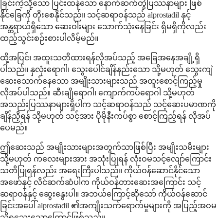
ခြင်းကဲ့သို့သော ပြင်းထန်သော နောက်ဆက်တွဲပြဿနာများ ဖြစ်
နိုင်ခြေကို တိုးစေနိုင်သည်။ သင့်ဆရာဝန်သည် alprostadil နှင့်
အန္တရာယ်ရှိသော ဆေးဝါးများ သောက်သုံးနေခြင်း ရှိမရှိကိုလည်း
ထည့်သွင်းစဉ်းစားပါလိမ့်မည်။
ထို့အပြင်၊ အထူးသတိထားရန်လိုအပ်သည့် အခြေအနေအချို့ရှိ
ပါသည်။ နှလုံးရောဂါ၊ သွေးပေါင်ချိန်နည်းသော သို့မဟုတ် သွေးကျဲ
ဆေးသောက်နေသော အမျိုးသားများသည် အထူးစောင့်ကြည့်မှု
လိုအပ်ပါသည်။ ဆီးချိုရောဂါ၊ ကျောက်ကပ်ရောဂါ သို့မဟုတ်
အသည်းပြဿနာများရှိပါက သင့်ဆရာဝန်သည် သင့်ဆေးပမာဏကို
ချိန်ညှိရန် သို့မဟုတ် သင့်အား ပိုမိုနီးကပ်စွာ စောင့်ကြည့်ရန် လိုအပ်
ပေမည်။
ဤဆေးသည် အမျိုးသားများအတွက်သာဖြစ်ပြီး အမျိုးသမီးများ
သို့မဟုတ် ကလေးများအား အသုံးပြုရန် လုံးဝမသင့်လျော်ကြောင်း
သတိပြုရန်လည်း အရေးကြီးပါသည်။ ကိုယ်ဝန်ဆောင်နိုင်သော
အဖော်နှင့် လိင်ဆက်ဆံပါက ကိုယ်ဝန်တားဆေးအကြောင်း သင့်
ဆရာဝန်နှင့် ဆွေးနွေးပါ။ အဘယ်ကြောင့်ဆိုသော် ကိုယ်ဝန်ဆောင်
ခြင်းအပေါ် alprostadil ၏အကျိုးသက်ရောက်မှုများကို အပြည့်အဝမ
သိရသေးသောကြောင့်ဖြစ်သည်။