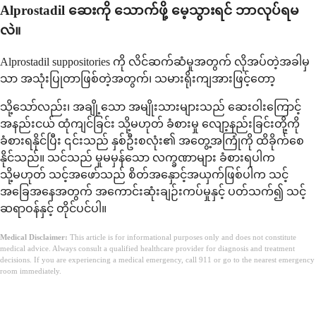
Alprostadil ဆေးကို သောက်ဖို့ မေ့သွားရင် ဘာလုပ်ရမ
လဲ။
Alprostadil suppositories ကို လိင်ဆက်ဆံမှုအတွက် လိုအပ်တဲ့အခါမှ
သာ အသုံးပြုတာဖြစ်တဲ့အတွက်၊ သမားရိုးကျအားဖြင့်တော့
သို့သော်လည်း၊ အချို့သော အမျိုးသားများသည် ဆေးဝါးကြောင့်
အနည်းငယ် ထုံကျင်ခြင်း သို့မဟုတ် ခံစားမှု လျော့နည်းခြင်းတို့ကို
ခံစားရနိုင်ပြီး ၎င်းသည် နှစ်ဦးစလုံး၏ အတွေ့အကြုံကို ထိခိုက်စေ
နိုင်သည်။ သင်သည် မူမမှန်သော လက္ခဏာများ ခံစားရပါက
သို့မဟုတ် သင့်အဖော်သည် စိတ်အနှောင့်အယှက်ဖြစ်ပါက သင့်
အခြေအနေအတွက် အကောင်းဆုံးချဉ်းကပ်မှုနှင့် ပတ်သက်၍ သင့်
ဆရာဝန်နှင့် တိုင်ပင်ပါ။
Medical Disclaimer:
This article is for informational purposes only and does not constitute
medical advice. Always consult a qualified healthcare provider for diagnosis and treatment
decisions. If you are experiencing a medical emergency, call 911 or go to the nearest emergency
room immediately.