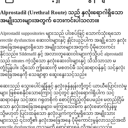
Alprostadil (Urethral Route) သည် နှလုံးရောဂါရှိသော
အမျိုးသားများအတွက် ဘေးကင်းပါသလား။
Alprostadil suppositories များသည် ပါးစပ်ဖြင့် သောက်သုံးရသော
erectile dysfunction ဆေးဝါးများနှင့် နှိုင်းယှဉ်ပါက အချို့သော နှလုံး
အခြေအနေများရှိသော အမျိုးသားများအတွက် ပိုမိုဘေးကင်း
နိုင်သည်။ Sildenafil နှင့် အလားတူဆေးဝါးများကဲ့သို့ပင် alprostadil
သည် nitrates ကဲ့သို့သော နှလုံးဆေးဝါးများနှင့် သိသိသာသာ မ
တုံ့ပြန်ပါ။ သို့သော် ဤဆေးကို မစတင်မီ သင့်ဆရာဝန်နှင့် သင့်နှလုံး
အခြေအနေကို သေချာစွာ ဆွေးနွေးသင့်သည်။
ဆေးသည် သွေးပေါင်ချိန်နှင့် နှလုံးခုန်နှုန်းတို့တွင် ယာယီပြောင်းလဲမှု
များ ဖြစ်စေနိုင်သောကြောင့် သင့်တွင် နှလုံးရောဂါရှိပါက သင့်
ဆရာဝန်မှ သင့်အား ဂရုတစိုက် စောင့်ကြည့်လိုပေမည်။ မတည်ငြိမ်
သော နှလုံးအခြေအနေများ၊ မကြာသေးမီက နှလုံးဖောက်ပြန်မှု
သို့မဟုတ် ပြင်းထန်သော နှလုံးပျက်ကွက်မှုရှိသော အမျိုးသား
များသည် ၎င်းတို့၏ နှလုံးအခြေအနေ ပိုမိုကောင်းမွန်လာသည်အထိ
erectile dysfunction ကုသမှုကို ရှောင်ရှားရန် လိုအပ်ပေသည်။