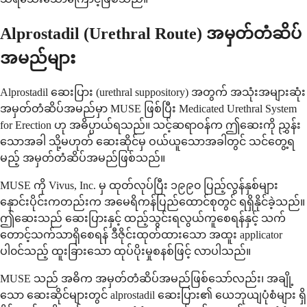
Alprostadil (Urethral Route) အမှတ်တံဆိပ်
အမည်များ
Alprostadil ဆေးပြား (urethral suppository) အတွက် အသုံးအများဆုံး
အမှတ်တံဆိပ်အမည်မှာ MUSE ဖြစ်ပြီး Medicated Urethral System
for Erection ဟု အဓိပ္ပာယ်ရသည်။ သင့်ဆရာဝန်က ဤဆေးကို ညွှန်း
သောအခါ သို့မဟုတ် ဆေးဆိုင်မှ ဝယ်ယူသောအခါတွင် သင်တွေ့ရ
မည့် အမှတ်တံဆိပ်အမည်ဖြစ်သည်။
MUSE ကို Vivus, Inc. မှ ထုတ်လုပ်ပြီး ၁၉၉၀ ပြည့်လွန်နှစ်များ
နှောင်းပိုင်းကတည်းက အမေရိကန်ပြည်ထောင်စုတွင် ရရှိနိုင်ခဲ့သည်။
ဤဆေးသည် ဆေးပြားနှင့် ထည့်သွင်းရလွယ်ကူစေရန်နှင့် သက်
တောင့်သက်သာရှိစေရန် ဒီဇိုင်းထုတ်ထားသော အထူး applicator
ပါ၀င်သည့် ထူးခြားသော ထုပ်ပိုးမှုစနစ်ဖြင့် လာပါသည်။
MUSE သည် အဓိက အမှတ်တံဆိပ်အမည်ဖြစ်သော်လည်း၊ အချို့
သော ဆေးဆိုင်များတွင် alprostadil ဆေးပြား၏ ယေဘုယျပုံစံများ ရှိ