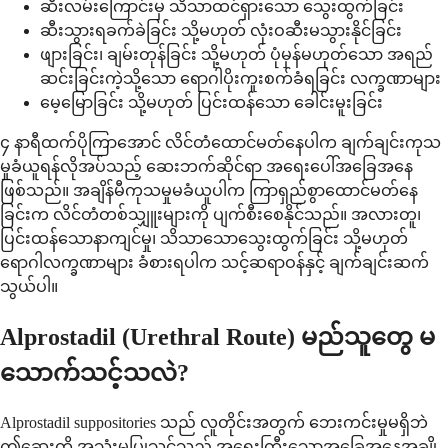
ဆီးလမ်းကြောင်းမှ သိသာထင်ရှားသော သွေးထွက်ခြင်း
ဆီးသွားရခက်ခဲခြင်း သို့မဟုတ် လုံးဝဆီးမသွားနိုင်ခြင်း
ဖျားခြင်း၊ ချမ်းတုန်ခြင်း သို့မဟုတ် ပုံမှန်မဟုတ်သော အရည်
ဆင်းခြင်းကဲ့သို့သော ရောဂါပိုးကူးစက်ခံရခြင်း လက္ခဏာများ
မေ့မြောခြင်း သို့မဟုတ် ပြင်းထန်သော ခေါင်းမူးခြင်း
၄ နာရီထက်ပိုကြာအောင် လိင်တံထောင်မတ်နေပါက ချက်ချင်းကုသ
မှုခံယူရန်လိုအပ်သည့် ဆေးဘက်ဆိုင်ရာ အရေးပေါ်အခြေအနေ
ဖြစ်သည်။ အချိန်မီကုသမှုမခံယူပါက ကြာရှည်စွာထောင်မတ်နေ
ခြင်းက လိင်တံတစ်သျှူးများကို ပျက်စီးစေနိုင်သည်။ အလားတူ၊
ပြင်းထန်သောနာကျင်မှု၊ သိသာသောသွေးထွက်ခြင်း သို့မဟုတ်
ရောဂါလက္ခဏာများ ခံစားရပါက သင့်ဆရာဝန်နှင့် ချက်ချင်းဆက်
သွယ်ပါ။
Alprostadil (Urethral Route) မည်သူတွေ မ
သောက်သင့်သလဲ?
Alprostadil suppositories သည် လူတိုင်းအတွက် ဘေးကင်းမှုမရှိဘဲ
ဤဆေးကို အသုံးမပြုသင့်သည့် အရေးကြီးသောအခြေအနေအချို့