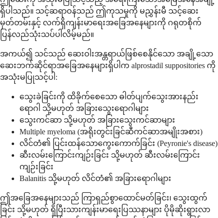
ရှိပါသည်။ သင့်ဆရာဝန်သည် ဤကုသမှုကို မညွှန်းမီ သင့်ဆေး
မှတ်တမ်းနှင့် လက်ရှိကျန်းမာရေးအခြေအနေများကို ဂရုတစိုက်
ပြန်လည်သုံးသပ်ပါလိမ့်မည်။
အကယ်၍ သင်သည် ဆေးဝါးအန္တရာယ်ဖြစ်စေနိုင်သော အချို့သော
ဆေးဘက်ဆိုင်ရာအခြေအနေများရှိပါက alprostadil suppositories ကို
အသုံးမပြုသင့်ပါ:
သွေးခဲခြင်းကို ထိခိုက်စေသော ဓါတ်ပျက်သွေးအားနည်း
ရောဂါ သို့မဟုတ် အခြားသွေးရောဂါများ
သွေးကင်ဆာ သို့မဟုတ် အခြားသွေးကင်ဆာများ
Multiple myeloma (အရိုးတွင်းခြင်ဆီကင်ဆာအမျိုးအစား)
လိင်တံ၏ ပြင်းထန်သောကွေးကောက်ခြင်း (Peyronie's disease)
ဆီးလမ်းကြောင်းကျဉ်းခြင်း သို့မဟုတ် ဆီးလမ်းကြောင်း
ကျဉ်းခြင်း
Balanitis သို့မဟုတ် လိင်တံ၏ အခြားရောဂါများ
ဤအခြေအနေများသည် ကြာရှည်စွာထောင်မတ်ခြင်း၊ သွေးထွက်
ခြင်း သို့မဟုတ် ရှိပြီးသားကျန်းမာရေးပြဿနာများ ပိုမိုဆိုးရွားလာ