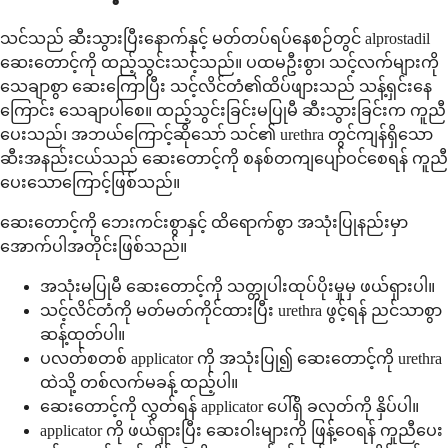
သင်သည် ဆီးသွားပြီးနောက်နှင့် မတ်တပ်ရပ်နေစဉ်တွင် alprostadil
ဆေးတောင့်ကို ထည့်သွင်းသင့်သည်။ ပထမဦးစွာ၊ သင့်လက်များကို
သေချာစွာ ဆေးကြောပြီး သင့်လိင်တံ၏ထိပ်ဖျားသည် သန့်ရှင်းနေ
ကြောင်း သေချာပါစေ။ ထည့်သွင်းခြင်းမပြုမီ ဆီးသွားခြင်းက ကူညီ
ပေးသည်၊ အဘယ်ကြောင့်ဆိုသော် သင်၏ urethra တွင်ကျန်ရှိသော
ဆီးအနည်းငယ်သည် ဆေးတောင့်ကို စနစ်တကျပျော်ဝင်စေရန် ကူညီ
ပေးသောကြောင့်ဖြစ်သည်။
ဆေးတောင့်ကို ဘေးကင်းစွာနှင့် ထိရောက်စွာ အသုံးပြုနည်းမှာ
အောက်ပါအတိုင်းဖြစ်သည်။
အသုံးမပြုမီ ဆေးတောင့်ကို သတ္တုပါးထုပ်ပိုးမှုမှ ဖယ်ရှားပါ။
သင့်လိင်တံကို မတ်မတ်ကိုင်ထားပြီး urethra ဖွင့်ရန် ညင်သာစွာ
ဆန့်ထုတ်ပါ။
ပလတ်စတစ် applicator ကို အသုံးပြု၍ ဆေးတောင့်ကို urethra
ထဲသို့ တစ်လက်မခန့် ထည့်ပါ။
ဆေးတောင့်ကို လွှတ်ရန် applicator ပေါ်ရှိ ခလုတ်ကို နှိပ်ပါ။
applicator ကို ဖယ်ရှားပြီး ဆေးဝါးများကို ဖြန့်ဝေရန် ကူညီပေး