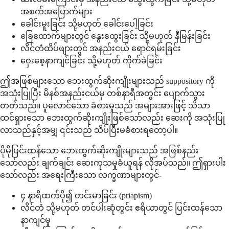
အစက်အပြောက်များ
ခေါင်းမူးခြင်း သို့မဟုတ် ခေါင်းပေါ့ခြင်း
ခြေထောက်များတွင် နွေးထွေးခြင်း သို့မဟုတ် နီမြန်းခြင်း
လိင်တံထိပ်ဖျားတွင် အနည်းငယ် ရောင်ရမ်းခြင်း
ဝှေးစေ့နာကျင်ခြင်း သို့မဟုတ် ကိုက်ခဲခြင်း
ဤအဖြစ်များသော ဘေးထွက်ဆိုးကျိုးများသည် suppository ကို
အသုံးပြုပြီး မိနစ်အနည်းငယ်မှ တစ်နာရီအတွင်း ပျောက်သွား
တတ်သည်။ ပူလောင်သော ခံစားမှုသည် အများအားဖြင့် သိသာ
ထင်ရှားသော ဘေးထွက်ဆိုးကျိုးဖြစ်သော်လည်း ဆေးကို အသုံးပြု
လာသည်နှင့်အမျှ ၎င်းသည် သိပ်ပြီးမခံစားရတော့ပါ။
ပိုမိုပြင်းထန်သော ဘေးထွက်ဆိုးကျိုးများသည် အဖြစ်နည်း
သော်လည်း ချက်ချင်း ဆေးကုသမှုခံယူရန် လိုအပ်သည်။ ဤရှားပါး
သော်လည်း အရေးကြီးသော လက္ခဏာများတွင်-
၄ နာရီထက်ပို၍ တင်းမာခြင်း (priapism)
လိင်တံ သို့မဟုတ် တင်ပါးဆုံတွင်း ဧရိယာတွင် ပြင်းထန်သော
နာကျင်မှု