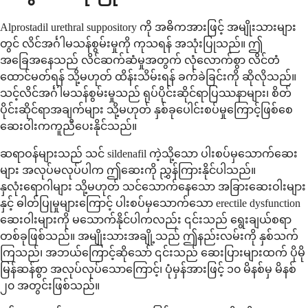
Alprostadil urethral suppository ကို အဓိကအားဖြင့် အမျိုးသားများ
တွင် လိင်အင်္ဂါမသန်စွမ်းမှုကို ကုသရန် အသုံးပြုသည်။ ဤ
အခြေအနေသည် လိင်ဆက်ဆံမှုအတွက် လုံလောက်စွာ လိင်တံ
ထောင်မတ်ရန် သို့မဟုတ် ထိန်းသိမ်းရန် ခက်ခဲခြင်းကို ဆိုလိုသည်။
သင့်လိင်အင်္ဂါမသန်စွမ်းမှုသည် ရုပ်ပိုင်းဆိုင်ရာပြဿနာများ၊ စိတ်
ပိုင်းဆိုင်ရာအချက်များ သို့မဟုတ် နှစ်ခုပေါင်းစပ်မှုကြောင့်ဖြစ်စေ
ဆေးဝါးကကူညီပေးနိုင်သည်။
ဆရာဝန်များသည် သင် sildenafil ကဲ့သို့သော ပါးစပ်မှသောက်ဆေး
များ အလုပ်မလုပ်ပါက ဤဆေးကို ညွှန်ကြားနိုင်ပါသည်။
နှလုံးရောဂါများ သို့မဟုတ် သင်သောက်နေသော အခြားဆေးဝါးများ
နှင့် ဓါတ်ပြုမှုများကြောင့် ပါးစပ်မှသောက်သော erectile dysfunction
ဆေးဝါးများကို မသောက်နိုင်ပါကလည်း ၎င်းသည် ရွေးချယ်စရာ
တစ်ခုဖြစ်သည်။ အမျိုးသားအချို့သည် ဤနည်းလမ်းကို နှစ်သက်
ကြသည်၊ အဘယ်ကြောင့်ဆိုသော် ၎င်းသည် ဆေးပြားများထက် ပိုမို
မြန်ဆန်စွာ အလုပ်လုပ်သောကြောင့်၊ ပုံမှန်အားဖြင့် ၁၀ မိနစ်မှ မိနစ်
၂၀ အတွင်းဖြစ်သည်။