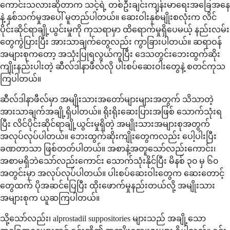
ကောင်းသလားဆိုတာက သင့်ရဲ့ တစ်ဦးချင်းကျန်းမာရေးအခြေအနေ
နဲ့ နှစ်သက်မှုအပေါ် မူတည်ပါတယ်။ ဆေးဝါးနှစ်မျိုးစလုံးက လိင်
ပိုင်းဆိုင်ရာချို့ယွင်းမှုကို ကုသရာမှာ ထိရောက်မှုရှိပေမယ့် နည်းလမ်း
တွေကွဲပြားပြီး အားသာချက်တွေလည်း ကွာခြားပါတယ်။ ဆရာဝန်
အများစုကတော့ အသုံးပြုရလွယ်ကူပြီး ဒေသတွင်းဘေးထွက်ဆိုး
ကျိုးနည်းပါးတဲ့ ဆီလ်ဒါနာဖီလ်လို ပါးစပ်ဆေးဝါးတွေနဲ့ စတင်ကုသ
ကြပါတယ်။
ဆီလ်ဒါနာဖီလ်မှာ အမျိုးသားအတော်များများအတွက် သိသာတဲ့
အားသာချက်အချို့ရှိပါတယ်။ ရိုးရိုးဆေးပြားအဖြစ် သောက်သုံးရ
ပြီး လိင်ပိုင်းဆိုင်ရာချို့ယွင်းမှုရှိတဲ့ အမျိုးသားအများစုအတွက်
အလုပ်လုပ်ပါတယ်။ ဘေးထွက်ဆိုးကျိုးတွေကလည်း ပေါ့ပါးပြီး
ခဏတာသာ ဖြစ်တတ်ပါတယ်။ အစာနဲ့အတူသော်လည်းကောင်း၊
အစာမရှိဘဲသော်လည်းကောင်း သောက်သုံးနိုင်ပြီး မိနစ် ၃၀ မှ ၆၀
အတွင်းမှာ အလုပ်လုပ်ပါတယ်။ ပါးစပ်ဆေးဝါးတွေက ဆေးတောင့်
တွေထက် ပိုအဆင်ပြေပြီး ထိုးဖောက်မှုနည်းတယ်လို့ အမျိုးသား
အများစုက ယူဆကြပါတယ်။
သို့သော်လည်း၊ alprostadil suppositories များသည် အချို့သော