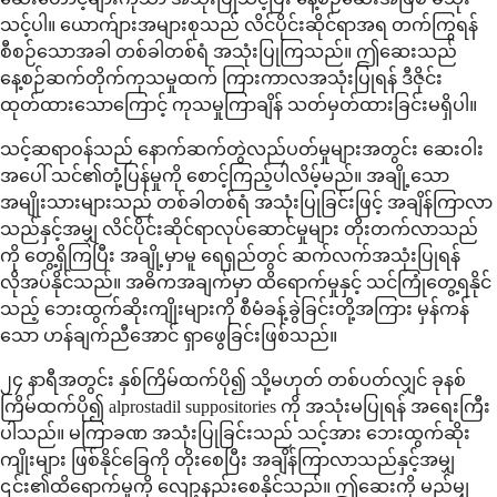
သင့်ပါ။ ယောက်ျားအများစုသည် လိင်ပိုင်းဆိုင်ရာအရ တက်ကြွရန်
စီစဉ်သောအခါ တစ်ခါတစ်ရံ အသုံးပြုကြသည်။ ဤဆေးသည်
နေ့စဉ်ဆက်တိုက်ကုသမှုထက် ကြားကာလအသုံးပြုရန် ဒီဇိုင်း
ထုတ်ထားသောကြောင့် ကုသမှုကြာချိန် သတ်မှတ်ထားခြင်းမရှိပါ။
သင့်ဆရာဝန်သည် နောက်ဆက်တွဲလည်ပတ်မှုများအတွင်း ဆေးဝါး
အပေါ် သင်၏တုံ့ပြန်မှုကို စောင့်ကြည့်ပါလိမ့်မည်။ အချို့သော
အမျိုးသားများသည် တစ်ခါတစ်ရံ အသုံးပြုခြင်းဖြင့် အချိန်ကြာလာ
သည်နှင့်အမျှ လိင်ပိုင်းဆိုင်ရာလုပ်ဆောင်မှုများ တိုးတက်လာသည်
ကို တွေ့ရှိကြပြီး အချို့မှာမူ ရေရှည်တွင် ဆက်လက်အသုံးပြုရန်
လိုအပ်နိုင်သည်။ အဓိကအချက်မှာ ထိရောက်မှုနှင့် သင်ကြုံတွေ့ရနိုင်
သည့် ဘေးထွက်ဆိုးကျိုးများကို စီမံခန့်ခွဲခြင်းတို့အကြား မှန်ကန်
သော ဟန်ချက်ညီအောင် ရှာဖွေခြင်းဖြစ်သည်။
၂၄ နာရီအတွင်း နှစ်ကြိမ်ထက်ပို၍ သို့မဟုတ် တစ်ပတ်လျှင် ခုနစ်
ကြိမ်ထက်ပို၍ alprostadil suppositories ကို အသုံးမပြုရန် အရေးကြီး
ပါသည်။ မကြာခဏ အသုံးပြုခြင်းသည် သင့်အား ဘေးထွက်ဆိုး
ကျိုးများ ဖြစ်နိုင်ခြေကို တိုးစေပြီး အချိန်ကြာလာသည်နှင့်အမျှ
၎င်း၏ထိရောက်မှုကို လျော့နည်းစေနိုင်သည်။ ဤဆေးကို မည်မျှ