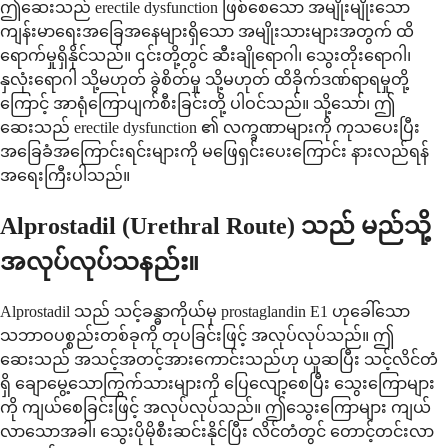
ဤဆေးသည် erectile dysfunction ဖြစ်စေသော အမျိုးမျိုးသော
ကျန်းမာရေးအခြေအနေများရှိသော အမျိုးသားများအတွက် ထိ
ရောက်မှုရှိနိုင်သည်။ ၎င်းတို့တွင် ဆီးချိုရောဂါ၊ သွေးတိုးရောဂါ၊
နှလုံးရောဂါ သို့မဟုတ် ခွဲစိတ်မှု သို့မဟုတ် ထိခိုက်ဒဏ်ရာရမှုတို့
ကြောင့် အာရုံကြောပျက်စီးခြင်းတို့ ပါဝင်သည်။ သို့သော်၊ ဤ
ဆေးသည် erectile dysfunction ၏ လက္ခဏာများကို ကုသပေးပြီး
အခြေခံအကြောင်းရင်းများကို မဖြေရှင်းပေးကြောင်း နားလည်ရန်
အရေးကြီးပါသည်။
Alprostadil (Urethral Route) သည် မည်သို့
အလုပ်လုပ်သနည်း။
Alprostadil သည် သင့်ခန္ဓာကိုယ်မှ prostaglandin E1 ဟုခေါ်သော
သဘာဝပစ္စည်းတစ်ခုကို တုပခြင်းဖြင့် အလုပ်လုပ်သည်။ ဤ
ဆေးသည် အသင့်အတင့်အားကောင်းသည်ဟု ယူဆပြီး သင့်လိင်တံ
ရှိ ချောမွေ့သောကြွက်သားများကို ပြေလျော့စေပြီး သွေးကြောများ
ကို ကျယ်စေခြင်းဖြင့် အလုပ်လုပ်သည်။ ဤသွေးကြောများ ကျယ်
လာသောအခါ၊ သွေးပိုမိုစီးဆင်းနိုင်ပြီး လိင်တံတွင် တောင့်တင်းလာ