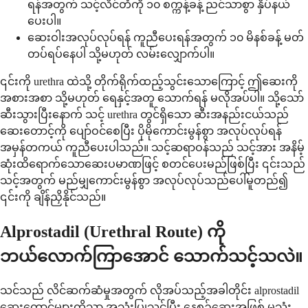
ရန်အတွက် သင့်လိင်တံကို ၁၀ စက္ကန့်ခန့် ညင်သာစွာ နှိပ်နယ်
ပေးပါ။
ဆေးဝါးအလုပ်လုပ်ရန် ကူညီပေးရန်အတွက် ၁၀ မိနစ်ခန့် မတ်
တပ်ရပ်နေပါ သို့မဟုတ် လမ်းလျှောက်ပါ။
၎င်းကို urethra ထဲသို့ တိုက်ရိုက်ထည့်သွင်းသောကြောင့် ဤဆေးကို
အစားအစာ သို့မဟုတ် ရေနှင့်အတူ သောက်ရန် မလိုအပ်ပါ။ သို့သော်
ဆီးသွားပြီးနောက် သင့် urethra တွင်ရှိသော ဆီးအနည်းငယ်သည်
ဆေးတောင့်ကို ပျော်ဝင်စေပြီး ပိုမိုကောင်းမွန်စွာ အလုပ်လုပ်ရန်
အမှန်တကယ် ကူညီပေးပါသည်။ သင့်ဆရာဝန်သည် သင့်အား အနိမ့်
ဆုံးထိရောက်သောဆေးပမာဏဖြင့် စတင်ပေးမည်ဖြစ်ပြီး ၎င်းသည်
သင့်အတွက် မည်မျှကောင်းမွန်စွာ အလုပ်လုပ်သည်ပေါ်မူတည်၍
၎င်းကို ချိန်ညှိနိုင်သည်။
Alprostadil (Urethral Route) ကို
ဘယ်လောက်ကြာအောင် သောက်သင့်သလဲ။
သင်သည် လိင်ဆက်ဆံမှုအတွက် လိုအပ်သည့်အခါတိုင်း alprostadil
ဆေးတောင့်များကိုသာ အသုံးပြုသင့်ပြီး နေ့စဉ်ဆေးအဖြစ် မသုံး