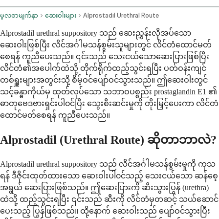
မူလစာမျက်နှာ
ဆေးဝါးများ
Alprostadil Urethral Route
Alprostadil urethral suppository သည် ဆေးညွှန်းလိုအပ်သော
ဆေးဝါးဖြစ်ပြီး လိင်အင်္ဂါမသန်စွမ်းသူများတွင် လိင်တံထောင်မတ်
စေရန် ကူညီပေးသည်။ ၎င်းသည် သေးငယ်သောဆေးပြားဖြစ်ပြီး
လိင်တံ၏အပေါက်ထဲသို့ တိုက်ရိုက်ထည့်သွင်းရပြီး ပတ်ဝန်းကျင်
တစ်ရှူးများအတွင်းသို့ စိမ့်ဝင်ပျော်ဝင်သွားသည်။ ဤဆေးဝါးတွင်
သင့်ခန္ဓာကိုယ်မှ ထုတ်လုပ်သော သဘာဝပစ္စည်း prostaglandin E1 ၏
ဓာတုဗေဒဗားရှင်းပါ၀င်ပြီး သွေးစီးဆင်းမှုကို တိုးမြှင့်ပေးကာ လိင်တံ
ထောင်မတ်စေရန် ကူညီပေးသည်။
Alprostadil (Urethral Route) ဆိုတာဘာလဲ?
Alprostadil urethral suppository သည် လိင်အင်္ဂါမသန်စွမ်းမှုကို ကုသ
ရန် ဒီဇိုင်းထုတ်ထားသော ဆေးဝါးပါ၀င်သည့် သေးငယ်သော ဆန်စေ့
အရွယ် ဆေးပြားဖြစ်သည်။ ဤဆေးပြားကို ဆီးသွားပြွန် (urethra)
ထဲသို့ ထည့်သွင်းရပြီး ၎င်းသည် ဆီးကို လိင်တံမှတဆင့် သယ်ဆောင်
ပေးသည့် ပြွန်ဖြစ်သည်။ ထို့နောက် ဆေးဝါးသည် ပျော်ဝင်သွားပြီး