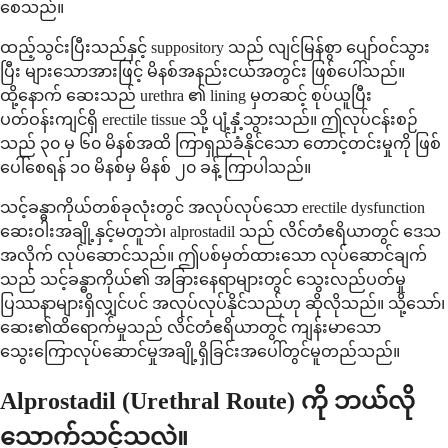
စေသည်။
ထည့်သွင်းပြီးသည်နှင့် suppository သည် လျင်မြန်စွာ ပျော်ဝင်သွား
ပြီး များသောအားဖြင့် မိနစ်အနည်းငယ်အတွင်း ဖြစ်ပေါ်သည်။
ထို့နောက် ဆေးသည် urethra ၏ lining မှတဆင့် စုပ်ယူပြီး
ပတ်ဝန်းကျင်ရှိ erectile tissue သို့ ပျံ့နှံ့သွားသည်။ ဤလုပ်ငန်းစဉ်
သည် ၃၀ မှ ၆၀ မိနစ်အထိ ကြာရှည်ခံနိုင်သော တောင့်တင်းမှုကို ဖြစ်
ပေါ်စေရန် ၁၀ မိနစ်မှ မိနစ် ၂၀ ခန့် ကြာပါသည်။
သင့်ခန္ဓာကိုယ်တစ်ခုလုံးတွင် အလုပ်လုပ်သော erectile dysfunction
ဆေးဝါးအချို့နှင့်မတူဘဲ၊ alprostadil သည် လိင်တံဧရိယာတွင် ဒေသ
အလိုက် လုပ်ဆောင်သည်။ ဤပစ်မှတ်ထားသော လုပ်ဆောင်ချက်
သည် သင့်ခန္ဓာကိုယ်၏ အခြားနေရာများတွင် သွေးလည်ပတ်မှု
ပြဿနာများရှိလျှင်ပင် အလုပ်လုပ်နိုင်သည်ဟု ဆိုလိုသည်။ သို့သော်၊
ဆေး၏ထိရောက်မှုသည် လိင်တံဧရိယာတွင် ကျန်းမာသော
သွေးကြောလုပ်ဆောင်မှုအချို့ရှိခြင်းအပေါ်တွင်မူတည်သည်။
Alprostadil (Urethral Route) ကို ဘယ်လို
သောက်သင့်သလဲ။