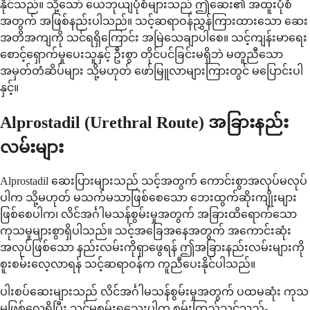
နိုင်သည်။ သို့သော် ယေဘုယျပုံစံများသည် ဤဆေး၏ အထူးပုံစံ
အတွက် အဖြစ်နည်းပါသည်။ သင့်ဆရာဝန်ညွှန်ကြားထားသော ဆေး
အတိအကျကို သင်ရရှိကြောင်း အမြဲသေချာပါစေ။ သင့်ကျန်းမာရေး
စောင့်ရှောက်မှုပေးသူနှင့် ဦးစွာ တိုင်ပင်ခြင်းမရှိဘဲ မတူညီသော
အမှတ်တံဆိပ်များ သို့မဟုတ် ဖော်မြူလာများကြားတွင် မပြောင်းပါ
နှင့်။
Alprostadil (Urethral Route) အခြားနည်း
လမ်းများ
Alprostadil ဆေးပြားများသည် သင့်အတွက် ကောင်းစွာအလုပ်မလုပ်
ပါက သို့မဟုတ် မသက်မသာဖြစ်စေသော ဘေးထွက်ဆိုးကျိုးများ
ဖြစ်စေပါက၊ လိင်အင်္ဂါမသန်စွမ်းမှုအတွက် အခြားထိရောက်သော
ကုသမှုများစွာရှိပါသည်။ သင့်အခြေအနေအတွက် အကောင်းဆုံး
အလုပ်ဖြစ်သော နည်းလမ်းကိုရှာဖွေရန် ဤအခြားနည်းလမ်းများကို
စူးစမ်းလေ့လာရန် သင့်ဆရာဝန်က ကူညီပေးနိုင်ပါသည်။
ပါးစပ်ဆေးများသည် လိင်အင်္ဂါမသန်စွမ်းမှုအတွက် ပထမဆုံး ကုသ
မှုဖြစ်လေ့ရှိပြီး သင်မစမ်းရသေးပါက စမ်းကြည့်သင့်သည်-