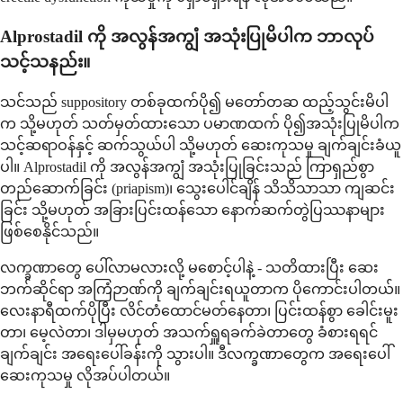
Alprostadil ကို အလွန်အကျွံ အသုံးပြုမိပါက ဘာလုပ်
သင့်သနည်း။
သင်သည် suppository တစ်ခုထက်ပို၍ မတော်တဆ ထည့်သွင်းမိပါ
က သို့မဟုတ် သတ်မှတ်ထားသော ပမာဏထက် ပို၍အသုံးပြုမိပါက
သင့်ဆရာဝန်နှင့် ဆက်သွယ်ပါ သို့မဟုတ် ဆေးကုသမှု ချက်ချင်းခံယူ
ပါ။ Alprostadil ကို အလွန်အကျွံ အသုံးပြုခြင်းသည် ကြာရှည်စွာ
တည်ဆောက်ခြင်း (priapism)၊ သွေးပေါင်ချိန် သိသိသာသာ ကျဆင်း
ခြင်း သို့မဟုတ် အခြားပြင်းထန်သော နောက်ဆက်တွဲပြဿနာများ
ဖြစ်စေနိုင်သည်။
လက္ခဏာတွေ ပေါ်လာမလားလို့ မစောင့်ပါနဲ့ - သတိထားပြီး ဆေး
ဘက်ဆိုင်ရာ အကြံဉာဏ်ကို ချက်ချင်းရယူတာက ပိုကောင်းပါတယ်။
လေးနာရီထက်ပိုပြီး လိင်တံထောင်မတ်နေတာ၊ ပြင်းထန်စွာ ခေါင်းမူး
တာ၊ မေ့လဲတာ၊ ဒါမှမဟုတ် အသက်ရှူရခက်ခဲတာတွေ ခံစားရရင်
ချက်ချင်း အရေးပေါ်ခန်းကို သွားပါ။ ဒီလက္ခဏာတွေက အရေးပေါ်
ဆေးကုသမှု လိုအပ်ပါတယ်။