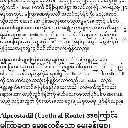
အခြေအနေများတွင် ၎င်းတို့၏ အကျိုးကျေးဇူးများ ရှိပါသည်။ ၎င်း
တို့သည် sildenafil ထက် ပိုမိုမြန်ဆန်စွာ အလုပ်လုပ်ပြီး ၁၀ မိနစ်မှ ၂၀
မိနစ်အတွင်း မကြာခဏဆိုသလို အလုပ်လုပ်နိုင်ပြီး နှလုံးရောဂါ
သို့မဟုတ် ဆေးဝါးအပြန်အလှန်ဆက်သွယ်မှုများကြောင့် ပါးစပ်
ဆေးဝါးများ မသောက်နိုင်သော အမျိုးသားများအတွက် ထိရောက်မှု
ရှိနိုင်သည်။ suppository သည် ဒေသအလိုက်လည်း အလုပ်လုပ်
သောကြောင့် သင့်ခန္ဓာကိုယ်၏ အခြားနေရာများတွင် သွေးလည်ပတ်
မှုပြဿနာများရှိလျှင်ပင် ထိရောက်မှုရှိနိုင်သည်။
ဤဆေးဝါးများကြားမှ ရွေးချယ်မှုသည် သင့်ကျန်းမာရေး
အခြေအနေနှင့် ကိုယ်ပိုင်နှစ်သက်မှုများပေါ်တွင် မကြာခဏမူတည်
ပါသည်။ သင်သည် နှလုံးရောဂါရှိပြီး nitrates သောက်ပါက sildenafil
ကို ဘေးကင်းစွာ အသုံးမပြုနိုင်သော်လည်း alprostadil သည်
ရွေးချယ်စရာတစ်ခု ဖြစ်နေနိုင်သေးသည်။ တစ်ဖက်တွင်လည်း
suppository ထည့်သွင်းခြင်းကို စိတ်မသက်မသာဖြစ်ပါက sildenafil
သည် သင့်အတွက် ပိုကောင်းသော ရွေးချယ်မှုတစ်ခု ဖြစ်နိုင်သည်။
Alprostadil (Urethral Route) အကြောင်း
မကြာခဏ မေးလေ့ရှိသော မေးခွန်းများ