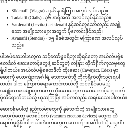
Sildenafil (Viagra) - ၄-၆ နာရီကြာ အလုပ်လုပ်သည်။
Tadalafil (Cialis) - ၃၆ နာရီအထိ အလုပ်လုပ်နိုင်သည်။
Vardenafil (Levitra) - sildenafil နှင့်ဆင်တူသော်လည်း အချို့
သော အမျိုးသားများအတွက် ပိုကောင်းနိုင်သည်။
Avanafil (Stendra) - ၁၅ မိနစ်အတွင်း မကြာခဏ အလုပ်လုပ်
သည်။
ပါးစပ်ဆေးဝါးတွေက သင့်တော်မှုမရှိဘူးဆိုရင်တော့ အယ်လ်ပရိုစ
တေဒီလ် ဆေးတောင့်တွေနဲ့ ဆင်တူတဲ့ တခြား တိုက်ရိုက်ကုသမှုတွေ
ရှိပါတယ်။ အယ်လ်ပရိုစတေဒီလ် ထိုးဆေး (Caverject, Edex) မှာ
ဆေးကို ယောက်ျားအင်္ဂါရဲ့ ဘေးဘက်သို့ တိုက်ရိုက်ထိုးသွင်းရပါ
တယ်။ ဒါက ကြောက်စရာကောင်းတယ်လို့ ထင်ရနိုင်ပေမယ့်
အမျိုးသားအများစုကတော့ ထိုးဆေးတွေက ဆေးတောင့်တွေထက်
ပိုထိရောက်တယ်လို့ ယူဆကြပြီး အပ်ကလည်း အရမ်းသေးပါတယ်။
ဆေးဝါးမပါတဲ့ နည်းလမ်းတွေကို နှစ်သက်တဲ့ အမျိုးသားတွေ
အတွက်တော့ လေစုပ်စက် (vacuum erection devices) တွေက ထိ
ရောက်မှုရှိနိုင်ပါတယ်။ ဒီစက်တွေက ယောက်ျားအင်္ဂါထဲသို့ သွေးစီး