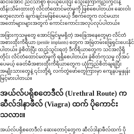
ဆင်းအောင် ညင်သာစွာ စုပ်ယူပေးပြီး သွေးကြောကျဉ်းကွင်းနဲ့
ထိန်းသိမ်းထားတဲ့ လိင်တံထောင်မတ်မှုကို ဖြစ်စေပါတယ်။ ဆေးဝါး
တွေလောက် ချက်ချင်းမဖြစ်ပေမယ့် ဒီစက်တွေက လင်မယား
အတော်များများအတွက် ကောင်းကောင်းအလုပ်လုပ်ပါတယ်။
အခြားကုသမှုတွေ အောင်မြင်မှုမရှိတဲ့ အခြေအနေတွေမှာ လိင်တံ
အစားထိုးကိရိယာ (penile implants) တွေက အမြဲတမ်းဖြေရှင်းပေးနိုင်
ပါတယ်။ ခွဲစိတ်ပြီး ထည့်သွင်းရတဲ့ ဒီကိရိယာတွေက သင်အလိုရှိ
တိုင်း လိင်တံထောင်မတ်မှုကို ရရှိစေပါတယ်။ ခွဲစိတ်ကုသမှု လိုအပ်
ပေမယ့် ခေတ်မီအစားထိုးကိရိယာတွေက ယုံကြည်စိတ်ချရပြီး
အမျိုးသားတွေနဲ့ ၎င်းတို့ရဲ့ လက်တွဲဖော်တွေကြားမှာ ကျေနပ်မှုနှုန်း
မြင့်မားပါတယ်။
အယ်လ်ပရိုစတေဒီလ် (Urethral Route) က
ဆီလ်ဒါနာဖီလ် (Viagra) ထက် ပိုကောင်း
သလား။
အယ်လ်ပရိုစတေဒီလ် ဆေးတောင့်တွေက ဆီလ်ဒါနာဖီလ်ထက် ပို