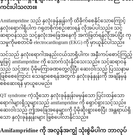
ကင်းပါသလား။
Amifampridine သည် နှလုံးခုန်နှုန်းကို ထိခိုက်စေနိုင်သောကြောင့်
နှလုံးရောဂါရှိပါက ဂရုတစိုက်စဉ်းစားရန် လိုအပ်ပါသည်။ သင့်
ဆရာဝန်သည် သင့်နှလုံးအခြေအနေကို အကဲဖြတ်ရန်လိုအပ်ပြီး ကု
သမှုကိုမစတင်မီ electrocardiogram (EKG) ကို မှာယူနိုင်ပါသည်။
သင်သည် နှလုံးရောဂါအနည်းငယ်သာရှိပါက၊ အနီးကပ်စောင့်ကြည့်
မှုဖြင့် amifampridine ကို သောက်သုံးနိုင်သေးသည်။ သင့်ဆရာဝန်
သည် သင့်အား ပိုမိုမကြာခဏတွေ့လိုပြီး ဆေးဝါးသည် ပြဿနာမ
ဖြစ်စေကြောင်း သေချာစေရန်အတွက် နှလုံးခုန်နှုန်းကို အချိန်မှန်
စစ်ဆေးရန် မှာယူပေမည်။
QT syndrome ကဲ့သို့သော နှလုံးခုန်နှုန်းမမှန်သော ပြင်းထန်သော
ရောဂါများရှိသူများသည် amifampridine ကို ရှောင်ရှားသင့်သည်။
ဆေးဝါးသည် ဤအခြေအနေများကို ပိုမိုဆိုးရွားစေပြီး အန္တရာယ်ရှိ
သော နှလုံးခုန်နှုန်းများ ဖြစ်ပေါ်လာနိုင်သည်။
Amifampridine ကို အလွန်အကျွံ သုံးစွဲမိပါက ဘာလုပ်