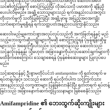
သင့်ဆရာဝန်သည် ပထမလအနည်းငယ်အတွင်း ဆေးဝါးအပေါ်
သင်၏တုံ့ပြန်မှုကို စောင့်ကြည့်ပြီး လိုအပ်သလို ပမာဏကို ချိန်ညှိ
ပေးပါလိမ့်မည်။ အချို့သောသူများသည် ရက်အနည်းငယ်အတွင်း
တိုးတက်မှုကို သတိပြုမိကြပြီး အချို့မှာမူ အပြည့်အဝအကျိုး
သက်ရောက်မှုရရှိရန် ရက်သတ္တပတ်အနည်းငယ်ကြာနိုင်သည်။
ဆေးဝါးမည်မျှကောင်းစွာအလုပ်လုပ်သည်ကို အကဲဖြတ်ရန်နှင့် မည်
သည့်ဘေးထွက်ဆိုးကျိုးများကိုမဆို စောင့်ကြည့်ရန် ပုံမှန်ချိန်းဆိုမှု
များသည် အရေးကြီးပါသည်။ သင့်ဆရာဝန်သည် ဆေးဝါးသည်
သင့်နှလုံးခုန်နှုန်း သို့မဟုတ် အခြားခန္ဓာကိုယ်လုပ်ဆောင်ချက်များကို
မထိခိုက်စေကြောင်း သေချာစေရန် ပုံမှန်စစ်ဆေးမှုများ ပြုလုပ်ပေ
မည်။
သင့်ဆရာဝန်နှင့် ဦးစွာမတိုင်ပင်ဘဲ amifampridine ကို ရုတ်တရက် မ
ရပ်တန့်ပါနှင့်။ သင်သည် ဆေးကို ရပ်လိုက်ပါက သင့်ကြွက်သား
အားနည်းသည့် လက္ခဏာများ ပြန်ဖြစ်လာနိုင်ပြီး ရုတ်တရက် ရပ်တန့်
ခြင်းသည် အခြားနောက်ဆက်တွဲပြဿနာများ ဖြစ်စေနိုင်သည်။
Amifampridine ၏ ဘေးထွက်ဆိုးကျိုးများ