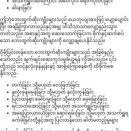
အသက်ရှူလမ်းကြောင်း အပေါ်ပိုင်း ရောဂါပိုးဝင်ခြင်း
ခါးနာခြင်း
ဤဘုံဘေးထွက်ဆိုးကျိုးများသည် ယေဘုယျအားဖြင့် ပျော့ပျောင်း
ပြီး အချိန်ကြာလာသည်နှင့်အမျှ သိသိသာသာလျော့နည်းသွား
တတ်သည်။ အစာနှင့်အတူ ဆေးသောက်ခြင်းက ဗိုက်နှင့်ဆက်စပ်
သော ဘေးထွက်ဆိုးကျိုးများကို လျှော့ချပေးနိုင်သည်။
ပိုမိုပြင်းထန်သော ဘေးထွက်ဆိုးကျိုးများသည် အဖြစ်နည်း
သော်လည်း ချက်ချင်းဆေးကုသမှုခံယူရန် လိုအပ်သည်။ ၎င်း
တို့သည် သင့်နှလုံးခုန်နှုန်းနှင့် အာရုံကြောစနစ်ကို ထိခိုက်စေ
နိုင်သည်-
တက်ခြင်း သို့မဟုတ် လေဖြတ်ခြင်း
နှလုံးခုန်မမှန်ခြင်း သို့မဟုတ် နှလုံးတုန်ခြင်း
ပြင်းထန်စွာ ခေါင်းမူးခြင်း သို့မဟုတ် မေ့မြောခြင်း
ရင်ဘတ်အောင့်ခြင်း သို့မဟုတ် အသက်ရှူကြပ်ခြင်း
အရေပြားယားယံခြင်း၊ ရောင်ရမ်းခြင်း သို့မဟုတ် အသက်ရှူရ
ခက်ခဲခြင်းတို့နှင့်အတူ ပြင်းထန်သော ဓါတ်မတည့်မှုများ