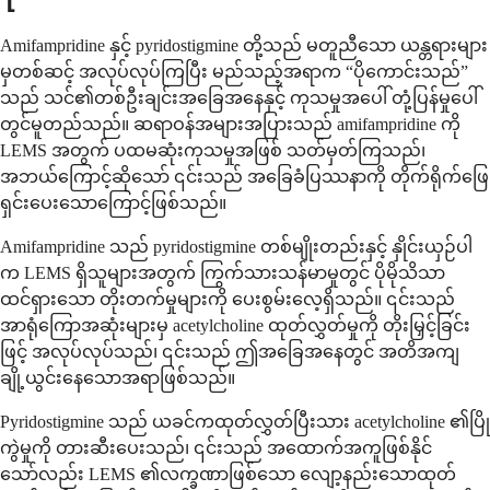
Amifampridine နှင့် pyridostigmine တို့သည် မတူညီသော ယန္တရားများ
မှတစ်ဆင့် အလုပ်လုပ်ကြပြီး မည်သည့်အရာက “ပိုကောင်းသည်”
သည် သင်၏တစ်ဦးချင်းအခြေအနေနှင့် ကုသမှုအပေါ် တုံ့ပြန်မှုပေါ်
တွင်မူတည်သည်။ ဆရာဝန်အများအပြားသည် amifampridine ကို
LEMS အတွက် ပထမဆုံးကုသမှုအဖြစ် သတ်မှတ်ကြသည်၊
အဘယ်ကြောင့်ဆိုသော် ၎င်းသည် အခြေခံပြဿနာကို တိုက်ရိုက်ဖြေ
ရှင်းပေးသောကြောင့်ဖြစ်သည်။
Amifampridine သည် pyridostigmine တစ်မျိုးတည်းနှင့် နှိုင်းယှဉ်ပါ
က LEMS ရှိသူများအတွက် ကြွက်သားသန်မာမှုတွင် ပိုမိုသိသာ
ထင်ရှားသော တိုးတက်မှုများကို ပေးစွမ်းလေ့ရှိသည်။ ၎င်းသည်
အာရုံကြောအဆုံးများမှ acetylcholine ထုတ်လွှတ်မှုကို တိုးမြှင့်ခြင်း
ဖြင့် အလုပ်လုပ်သည်၊ ၎င်းသည် ဤအခြေအနေတွင် အတိအကျ
ချို့ယွင်းနေသောအရာဖြစ်သည်။
Pyridostigmine သည် ယခင်ကထုတ်လွှတ်ပြီးသား acetylcholine ၏ပြို
ကွဲမှုကို တားဆီးပေးသည်၊ ၎င်းသည် အထောက်အကူဖြစ်နိုင်
သော်လည်း LEMS ၏လက္ခဏာဖြစ်သော လျော့နည်းသောထုတ်