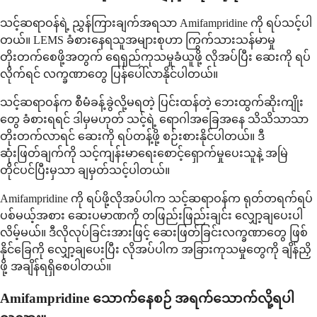
သင့်ဆရာဝန်ရဲ့ ညွှန်ကြားချက်အရသာ Amifampridine ကို ရပ်သင့်ပါ
တယ်။ LEMS ခံစားနေရသူအများစုဟာ ကြွက်သားသန်မာမှု
တိုးတက်စေဖို့အတွက် ရေရှည်ကုသမှုခံယူဖို့ လိုအပ်ပြီး ဆေးကို ရပ်
လိုက်ရင် လက္ခဏာတွေ ပြန်ပေါ်လာနိုင်ပါတယ်။
သင့်ဆရာဝန်က စီမံခန့်ခွဲလို့မရတဲ့ ပြင်းထန်တဲ့ ဘေးထွက်ဆိုးကျိုး
တွေ ခံစားရရင် ဒါမှမဟုတ် သင့်ရဲ့ ရောဂါအခြေအနေ သိသိသာသာ
တိုးတက်လာရင် ဆေးကို ရပ်တန့်ဖို့ စဉ်းစားနိုင်ပါတယ်။ ဒီ
ဆုံးဖြတ်ချက်ကို သင့်ကျန်းမာရေးစောင့်ရှောက်မှုပေးသူနဲ့ အမြဲ
တိုင်ပင်ပြီးမှသာ ချမှတ်သင့်ပါတယ်။
Amifampridine ကို ရပ်ဖို့လိုအပ်ပါက သင့်ဆရာဝန်က ရုတ်တရက်ရပ်
ပစ်မယ့်အစား ဆေးပမာဏကို တဖြည်းဖြည်းချင်း လျှော့ချပေးပါ
လိမ့်မယ်။ ဒီလိုလုပ်ခြင်းအားဖြင့် ဆေးဖြတ်ခြင်းလက္ခဏာတွေ ဖြစ်
နိုင်ခြေကို လျှော့ချပေးပြီး လိုအပ်ပါက အခြားကုသမှုတွေကို ချိန်ညှိ
ဖို့ အချိန်ရရှိစေပါတယ်။
Amifampridine သောက်နေစဉ် အရက်သောက်လို့ရပါ