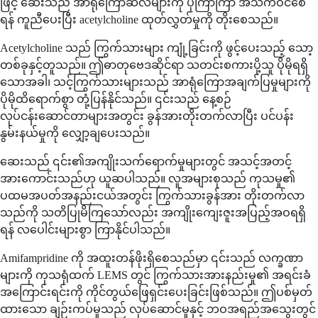
ဖြင့် ဆေးသည် အာရုံကြောဆဲလ်များကို ပိုကြာကြာ အသက်ဝင်စေ
ရန် ကူညီပေးပြီး acetylcholine ထုတ်လွှတ်မှုကို တိုးစေသည်။
Acetylcholine သည် ကြွက်သားများ ကျုံ့ခြင်းကို ဖွင့်ပေးသည့် သော့
တစ်ခုနှင့်တူသည်။ ဤဓာတုဗေဒဆိုင်ရာ သတင်းစကားပို့သူ ပိုမိုရရှိ
သောအခါ၊ သင့်ကြွက်သားများသည် အာရုံကြောအချက်ပြမှုများကို
ပိုမိုထိရောက်စွာ တုံ့ပြန်နိုင်သည်။ ၎င်းသည် နေ့စဉ်
လုပ်ငန်းဆောင်တာများအတွင်း ခွန်အားတိုးတက်လာပြီး ပင်ပန်း
နွမ်းနယ်မှုကို လျှော့ချပေးသည်။
ဆေးသည် ၎င်း၏အကျိုးသက်ရောက်မှုများတွင် အသင့်အတင့်
အားကောင်းသည်ဟု ယူဆပါသည်။ လူအများစုသည် ကုသမှု၏
ပထမအပတ်အနည်းငယ်အတွင်း ကြွက်သားခွန်အား တိုးတက်လာ
သည်ကို သတိပြုမိကြသော်လည်း အကျိုးကျေးဇူးအပြည့်အဝရရှိ
ရန် လပေါင်းများစွာ ကြာနိုင်ပါသည်။
Amifampridine ကို အထူးတန်ဖိုးရှိစေသည်မှာ ၎င်းသည် လက္ခဏာ
များကို ကုသရုံထက် LEMS တွင် ကြွက်သားအားနည်းမှု၏ အရင်းခံ
အကြောင်းရင်းကို ကိုင်တွယ်ဖြေရှင်းပေးခြင်းဖြစ်သည်။ ဤပစ်မှတ်
ထားသော ချဉ်းကပ်မှုသည် လုပ်ဆောင်မှုနှင့် ဘဝအရည်အသွေးတွင်