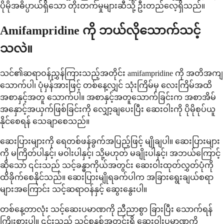
ပိုမိုအဓိပ္ပာယ်ရှိသော တိုးတက်မှုများဆီသို့ ဦးတည်လေ့ရှိသည်။
Amifampridine ကို ဘယ်လိုသောက်သင့်
သလဲ။
သင်၏ဆရာဝန်ညွှန်ကြားသည့်အတိုင်း amifampridine ကို အတိအကျ
သောက်ပါ၊ ပုံမှန်အားဖြင့် တစ်နေ့လျှင် သုံးကြိမ်မှ လေးကြိမ်အထိ
အစာနှင့်အတူ သောက်ပါ။ အစာနှင့်အတူသောက်ခြင်းက အစာအိမ်
အနှောင့်အယှက်ဖြစ်ခြင်းကို လျှော့ချပေးပြီး ဆေးဝါးကို ပိုမိုစုပ်ယူ
နိုင်စေရန် သေချာစေသည်။
ဆေးပြားများကို ရေတစ်ဖန်ခွက်အပြည့်ဖြင့် မျိုချပါ။ ဆေးပြားများ
ကို မကြိတ်ပါနှင့်၊ မဝါးပါနှင့်၊ သို့မဟုတ် မချိုးပါနှင့်၊ အဘယ်ကြောင့်
ဆိုသော် ၎င်းသည် သင့်ခန္ဓာကိုယ်အတွင်း ဆေးဝါးထုတ်လွှတ်ပုံကို
ထိခိုက်စေနိုင်သည်။ ဆေးပြားမျိုရခက်ပါက အခြားရွေးချယ်စရာ
များအကြောင်း သင့်ဆရာဝန်နှင့် ဆွေးနွေးပါ။
တစ်နေ့တာလုံး သင့်ဆေးပမာဏကို ညီညာစွာ ခြားပြီး သောက်ရန်
ကြိုးစားပါ။ ၎င်းသည် သင့်စနစ်အတွင်းရှိ ဆေးဝါးပမာဏကို