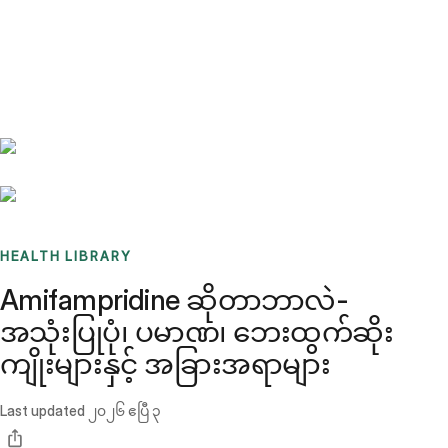
Benchmarks
Stories
FAQ
Sign up / Log in
HEALTH LIBRARY
Amifampridine ဆိုတာဘာလဲ-
အသုံးပြုပုံ၊ ပမာဏ၊ ဘေးထွက်ဆိုး
ကျိုးများနှင့် အခြားအရာများ
Last updated
၂၀၂၆ ဧပြီ ၃