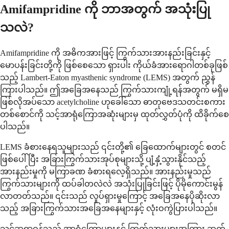
Amifampridine ကို ဘာအတွက် အသုံးပြု
သလဲ?
Amifampridine ကို အဓိကအားဖြင့် ကြွက်သားအားနည်းခြင်းနှင့်
မောပန်းခြင်းတို့ကို ဖြစ်စေသော ရှားပါး ကိုယ်ခံအားရောဂါတစ်ခုဖြစ်
သည့် Lambert-Eaton myasthenic syndrome (LEMS) အတွက် ညွှန်
ကြားပါသည်။ ဤအခြေအနေသည် ကြွက်သားကျုံ့ရန်အတွက် မရှိမ
ဖြစ်လိုအပ်သော acetylcholine ဟုခေါ်သော ဓာတုဗေဒသတင်းစကား
တစ်စောင်ကို သင့်အာရုံကြောအဆုံးများမှ ထုတ်လွှတ်ပုံကို ထိခိုက်စေ
ပါသည်။
LEMS ခံစားနေရသူများသည် ၎င်းတို့၏ ခြေထောက်များတွင် စတင်
ဖြစ်ပေါ်ပြီး အခြားကြွက်သားအုပ်စုများသို့ ပျံ့နှံ့သွားနိုင်သည့်
အားနည်းမှုကို မကြာခဏ ခံစားရလေ့ရှိသည်။ အားနည်းမှုသည်
ကြွက်သားများကို ထပ်ခါတလဲလဲ အသုံးပြုခြင်းဖြင့် ပိုမိုကောင်းမွန်
လာတတ်သည်။ ၎င်းသည် လှုပ်ရှားမှုကြောင့် အခြေအနေပိုဆိုးလာ
သည့် အခြားကြွက်သားအခြေအနေများနှင့် လုံးဝကွဲပြားပါသည်။
သင့်ဆရာဝန်သည် အာရုံကြောများနှင့် ကြွက်သားများအကြား ဆက်