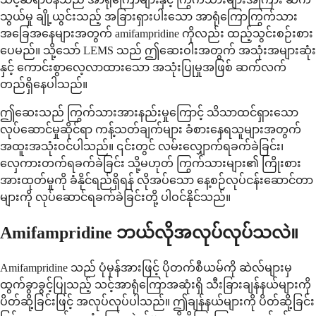
သွယ်မှု ချို့ယွင်းသည့် အခြားရှားပါးသော အာရုံကြောကြွက်သား
အခြေအနေများအတွက် amifampridine ကိုလည်း ထည့်သွင်းစဉ်းစား
ပေမည်။ သို့သော် LEMS သည် ဤဆေးဝါးအတွက် အသုံးအများဆုံး
နှင့် ကောင်းစွာလေ့လာထားသော အသုံးပြုမှုအဖြစ် ဆက်လက်
တည်ရှိနေပါသည်။
ဤဆေးသည် ကြွက်သားအားနည်းမှုကြောင့် သိသာထင်ရှားသော
လုပ်ဆောင်မှုဆိုင်ရာ ကန့်သတ်ချက်များ ခံစားနေရသူများအတွက်
အထူးအသုံးဝင်ပါသည်။ ၎င်းတွင် လမ်းလျှောက်ရခက်ခဲခြင်း၊
လှေကားတက်ရခက်ခဲခြင်း သို့မဟုတ် ကြွက်သားများ၏ ကြိုးစား
အားထုတ်မှုကို ခံနိုင်ရည်ရှိရန် လိုအပ်သော နေ့စဉ်လုပ်ငန်းဆောင်တာ
များကို လုပ်ဆောင်ရခက်ခဲခြင်းတို့ ပါဝင်နိုင်သည်။
Amifampridine ဘယ်လိုအလုပ်လုပ်သလဲ။
Amifampridine သည် ပုံမှန်အားဖြင့် ပိုတက်စီယမ်ကို ဆဲလ်များမှ
ထွက်ခွာခွင့်ပြုသည့် သင့်အာရုံကြောအဆုံးရှိ သီးခြားချန်နယ်များကို
ပိတ်ဆို့ခြင်းဖြင့် အလုပ်လုပ်ပါသည်။ ဤချန်နယ်များကို ပိတ်ဆို့ခြင်း