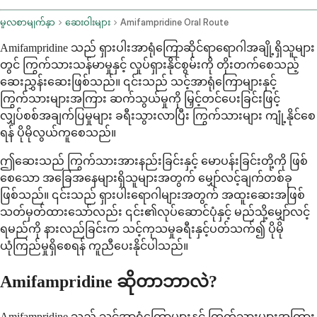
မူလစာမျက်နှာ
ဆေးဝါးများ
Amifampridine Oral Route
Amifampridine သည် ရှားပါးအာရုံကြောဆိုင်ရာရောဂါအချို့ရှိသူများ
တွင် ကြွက်သားသန်မာမှုနှင့် လှုပ်ရှားနိုင်စွမ်းကို တိုးတက်စေသည့်
ဆေးညွှန်းဆေးဖြစ်သည်။ ၎င်းသည် သင့်အာရုံကြောများနှင့်
ကြွက်သားများအကြား ဆက်သွယ်မှုကို မြှင့်တင်ပေးခြင်းဖြင့်
လျှပ်စစ်အချက်ပြမှုများ ခရီးသွားလာပြီး ကြွက်သားများ ကျုံ့နိုင်စေ
ရန် ပိုမိုလွယ်ကူစေသည်။
ဤဆေးသည် ကြွက်သားအားနည်းခြင်းနှင့် မောပန်းခြင်းတို့ကို ဖြစ်
စေသော အခြေအနေများရှိသူများအတွက် မျှော်လင့်ချက်တစ်ခု
ဖြစ်သည်။ ၎င်းသည် ရှားပါးရောဂါများအတွက် အထူးဆေးအဖြစ်
သတ်မှတ်ထားသော်လည်း ၎င်း၏လုပ်ဆောင်ပုံနှင့် မည်သို့မျှော်လင့်
ရမည်ကို နားလည်ခြင်းက သင့်ကုသမှုခရီးနှင့်ပတ်သက်၍ ပိုမို
ယုံကြည်မှုရှိစေရန် ကူညီပေးနိုင်ပါသည်။
Amifampridine ဆိုတာဘာလဲ?
Amifampridine သည် သင့်အာရုံကြောများနှင့် ကြွက်သားများအကြား