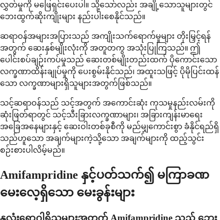
လွှတ်မှုကို မဖြေရှင်းပေးပါ။ သို့သော်လည်း အချို့သောသူများတွင်
ဘေးထွက်ဆိုးကျိုးများ နည်းပါးစေနိုင်သည်။
ဆရာဝန်အများအပြားသည် အကျိုးသက်ရောက်မှုများ တိုးမြှင့်ရန်
အတွက် ဆေးနှစ်မျိုးလုံးကို အတူတကွ အသုံးပြုကြသည်။ ဤ
ပေါင်းစပ်ချဉ်းကပ်မှုသည် ဆေးတစ်မျိုးတည်းထက် ပိုကောင်းသော
လက္ခဏာထိန်းချုပ်မှုကို ပေးစွမ်းနိုင်သည်၊ အထူးသဖြင့် ပိုမိုပြင်းထန်
သော လက္ခဏာများရှိသူများအတွက်ဖြစ်သည်။
သင့်ဆရာဝန်သည် သင့်အတွက် အကောင်းဆုံး ကုသမှုနည်းလမ်းကို
ဆုံးဖြတ်ရာတွင် သင့်သီးခြားလက္ခဏာများ၊ အခြားကျန်းမာရေး
အခြေအနေများနှင့် ဆေးဝါးတစ်ခုစီကို မည်မျှကောင်းစွာ ခံနိုင်ရည်ရှိ
သည်ဟူသော အချက်များကဲ့သို့သော အချက်များကို ထည့်သွင်း
စဉ်းစားပါလိမ့်မည်။
Amifampridine နှင့်ပတ်သက်၍ မကြာခဏ
မေးလေ့ရှိသော မေးခွန်းများ
နှလုံးရောဂါရှိသူများအတွက် Amifampridine သည် ဘေး