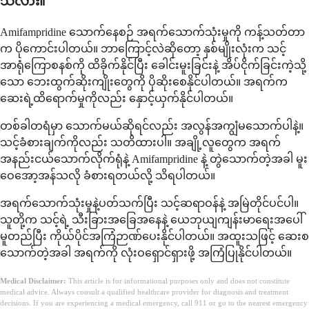
သလား။
Amifampridine သောက်နေစဉ် အရက်သောက်သုံးမှုကို ကန့်သတ်တာ
က ပိုကောင်းပါတယ်။ ဘာကြောင့်လဲဆိုတော့ နှစ်မျိုးလုံးက သင့်
အာရုံကြောစနစ်ကို ထိခိုက်နိုင်ပြီး ခေါင်းမူးခြင်းနဲ့ အိပ်ငိုက်ခြင်းကဲ့သို့
သော ဘေးထွက်ဆိုးကျိုးတွေကို ပိုဆိုးစေနိုင်ပါတယ်။ အရက်က
ဆေးရဲ့ထိရောက်မှုကိုလည်း နှောင့်ယှက်နိုင်ပါတယ်။
တစ်ခါတရံမှာ သောက်မယ်ဆိုရင်လည်း အလွန်အကျွံမသောက်ပါနဲ့။
သင့်ခံစားချက်ကိုလည်း သတိထားပါ။ အချို့လူတွေက အရက်
အနည်းငယ်သောက်လိုက်ရုံနဲ့ Amifampridine နဲ့ တွဲသောက်တဲ့အခါ မူး
ဝေအော့အန်သလို ခံစားရတယ်လို့ သိရပါတယ်။
အရက်သောက်သုံးမှုနဲ့ပတ်သက်ပြီး သင့်ဆရာဝန်နဲ့ အမြဲတိုင်ပင်ပါ။
သူတို့က သင့်ရဲ့ သီးခြားအခြေအနေနဲ့ ယေဘုယျကျန်းမာရေးအပေါ်
မူတည်ပြီး ကိုယ်ပိုင်အကြံဉာဏ်ပေးနိုင်ပါတယ်။ အထူးသဖြင့် ဆေးစ
သောက်တဲ့အခါ အရက်ကို လုံးဝရှောင်ရှားဖို့ အကြံပြုနိုင်ပါတယ်။
Medical Disclaimer:
This article is for informational purposes only and does not constitute
medical advice. Always consult a qualified healthcare provider for diagnosis and treatment
decisions. If you are experiencing a medical emergency, call 911 or go to the nearest emergency