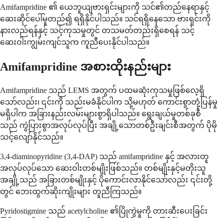
Amifampridine ၏ ယေဘူယျဗားရှင်းများကို သင်၏တည်နေရာနှင့်
ဆေးဆိုင်ပေါ်မူတည်၍ ရရှိနိုင်ပါသည်။ သင်ရရှိနေသော ဗားရှင်းကို
နားလည်ရန်နှင့် သင့်ကုသမှုတွင် တသမတ်တည်းရှိစေရန် သင့်
ဆေးဝါးကျွမ်းကျင်သူက ကူညီပေးနိုင်ပါသည်။
Amifampridine အစားထိုးနည်းများ
Amifampridine သည် LEMS အတွက် ပထမဆုံးကုသမှုဖြစ်လေ့ရှိ
သော်လည်း၊ ၎င်းကို သည်းမခံနိုင်ပါက သို့မဟုတ် ကောင်းစွာတုံ့ပြန်မှု
မရှိပါက အခြားနည်းလမ်းများစွာရှိပါသည်။ ရွေးချယ်မှုတစ်ခုစီ
သည် ကွဲပြားစွာအလုပ်လုပ်ပြီး အချို့သောတစ်ဦးချင်းစီအတွက် ပိုမို
သင့်လျော်နိုင်သည်။
3,4-diaminopyridine (3,4-DAP) သည် amifampridine နှင့် အလားတူ
အလုပ်လုပ်သော ဆေးဝါးတစ်မျိုးဖြစ်သည်။ တစ်မျိုးနှင့်မတိုးသူ
အချို့သည် အခြားတစ်မျိုးနှင့် ပိုကောင်းလာနိုင်သော်လည်း ၎င်းတို့
တွင် ဘေးထွက်ဆိုးကျိုးများ တူညီကြသည်။
Pyridostigmine သည် acetylcholine ၏ပြိုကွဲမှုကို တားဆီးပေးခြင်း