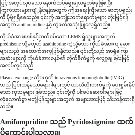
ဖြင့် အလုပ်လုပ်သော နောက်ထပ်ရွေးချယ်မှုတစ်ခုဖြစ်ပြီး
ကြွက်သားများကျုံ့နိုင်ရန်အတွက် ဤအရေးကြီးသော ဓာတုပစ္စည်း
ကို ပိုမိုရရှိစေသည်။ ၎င်းကို အကျိုးသက်ရောက်မှုများ တိုးမြှင့်ရန်
အတွက် amifampridine နှင့် တွဲဖက်အသုံးပြုလေ့ရှိသည်။
ကိုယ်ခံအားစနစ်နှင့်ဆက်စပ်သော LEMS ရှိသူများအတွက်
prednisone သို့မဟုတ် azathioprine ကဲ့သို့သော ကိုယ်ခံအားကျဆေး
များသည် အထောက်အကူဖြစ်နိုင်သည်။ ၎င်းတို့သည် အာရုံကြော
အဆုံးများကို ကိုယ်ခံအားစနစ်၏ တိုက်ခိုက်မှုကို လျှော့ချခြင်းဖြင့်
အလုပ်လုပ်သည်။
Plasma exchange သို့မဟုတ် intravenous immunoglobulin (IVIG)
သည် ပြင်းထန်သောရောဂါများတွင် ယာယီတိုးတက်မှုကို ပေးစွမ်းနိုင်
သော ကုသမှုများဖြစ်သည်။ ၎င်းတို့ကို ပါးစပ်ဆေးဝါးများဖြင့်
လုံလောက်စွာ မတုံ့ပြန်သူများအတွက် အများအားဖြင့် သီးသန့်ထားရှိ
သည်။
Amifampridine သည် Pyridostigmine ထက်
ပိုကောင်းပါသလား။