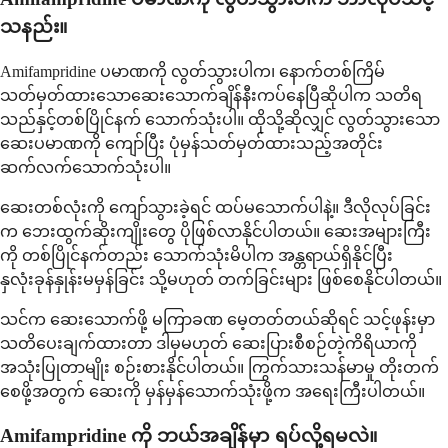
သနည်း။
Amifampridine ပမာဏကို လွတ်သွားပါက၊ နောက်တစ်ကြိမ်
သတ်မှတ်ထားသောဆေးသောက်ချိန်နီးကပ်နေပြီဆိုပါက သတိရ
သည်နှင့်တစ်ပြိုင်နက် သောက်သုံးပါ။ ထိုသို့ဆိုလျှင် လွတ်သွားသော
ဆေးပမာဏကို ကျော်ပြီး ပုံမှန်သတ်မှတ်ထားသည့်အတိုင်း
ဆက်လက်သောက်သုံးပါ။
ဆေးတစ်လုံးကို ကျော်သွားခဲ့ရင် ထပ်မသောက်ပါနဲ့။ ဒီလိုလုပ်ခြင်း
က ဘေးထွက်ဆိုးကျိုးတွေ ပိုဖြစ်လာနိုင်ပါတယ်။ ဆေးအများကြီး
ကို တစ်ပြိုင်နက်တည်း သောက်သုံးမိပါက အန္တရာယ်ရှိနိုင်ပြီး
နှလုံးခုန်နှုန်းမမှန်ခြင်း သို့မဟုတ် တက်ခြင်းများ ဖြစ်စေနိုင်ပါတယ်။
သင်က ဆေးသောက်ဖို့ မကြာခဏ မေ့တတ်တယ်ဆိုရင် သင့်ဖုန်းမှာ
သတိပေးချက်ထားတာ ဒါမှမဟုတ် ဆေးပြားစီစဉ်တဲ့ကိရိယာကို
အသုံးပြုတာမျိုး စဉ်းစားနိုင်ပါတယ်။ ကြွက်သားသန်မာမှု တိုးတက်
စေဖို့အတွက် ဆေးကို မှန်မှန်သောက်သုံးဖို့က အရေးကြီးပါတယ်။
Amifampridine ကို ဘယ်အချိန်မှာ ရပ်လို့ရမလဲ။