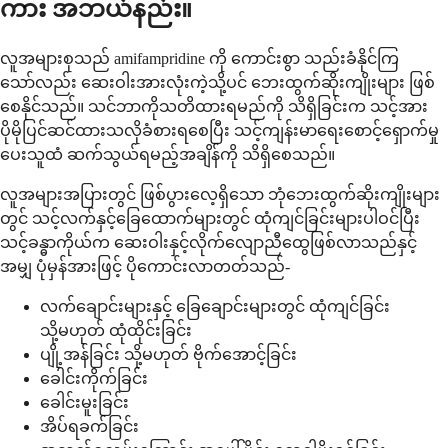
ကား အဘယ်နည်း။
လူအများစုသည် amifampridine ကို ကောင်းစွာ သည်းခံနိုင်ကြ
သော်လည်း ဆေးဝါးအားလုံးကဲ့သို့ပင် ဘေးထွက်ဆိုးကျိုးများ ဖြစ်
စေနိုင်သည်။ သင်ဘာကိုသတိထားရမည်ကို သိရှိခြင်းက သင့်အား
ပိုမိုပြင်ဆင်ထားသလိုခံစားရစေပြီး သင့်ကျန်းမာရေးစောင့်ရှောက်မှု
ပေးသူထံ ဆက်သွယ်ရမည့်အချိန်ကို သိရှိစေသည်။
လူအများအပြားတွင် ဖြစ်ပွားလေ့ရှိသော ဘုံဘေးထွက်ဆိုးကျိုးများ
တွင် သင့်လက်နှင့်ခြေထောက်များတွင် ထုံကျင်ခြင်းများပါဝင်ပြီး
သင့်ခန္ဓာကိုယ်က ဆေးဝါးနှင့်လိုက်လျောညီထွေဖြစ်လာသည်နှင့်
အမျှ ပုံမှန်အားဖြင့် ပိုကောင်းလာတတ်သည်-
လက်ချောင်းများနှင့် ခြေချောင်းများတွင် ထုံကျင်ခြင်း
သို့မဟုတ် ထုံထိုင်းခြင်း
ပျို့အန်ခြင်း သို့မဟုတ် ဗိုက်အောင့်ခြင်း
ခေါင်းကိုက်ခြင်း
ခေါင်းမူးခြင်း
အိပ်ရခက်ခြင်း