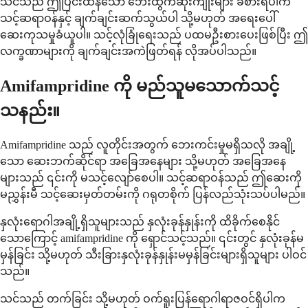
သင်သည် ဤပြင်းထန်သော ဘေးထွက်ဆိုးကျိုးများ ခံစားရပါက
သင့်ဆရာဝန်နှင့် ချက်ချင်းဆက်သွယ်ပါ သို့မဟုတ် အရေးပေါ်
ဆေးကုသမှုခံယူပါ။ သင့်လုံခြုံရေးသည် ပထမဦးစားပေးဖြစ်ပြီး ဤ
လက္ခဏာများကို ချက်ချင်းအကဲဖြတ်ရန် လိုအပ်ပါသည်။
Amifampridine ကို မည်သူမသောက်သင့်
သနည်း။
Amifampridine သည် လူတိုင်းအတွက် ဘေးကင်းမှုမရှိသလို အချို့
သော ဆေးဘက်ဆိုင်ရာ အခြေအနေများ သို့မဟုတ် အခြေအနေ
များသည် ၎င်းကို မသင့်လျော်စေပါ။ သင့်ဆရာဝန်သည် ဤဆေးကို
မညွှန်းမီ သင့်ဆေးမှတ်တမ်းကို ဂရုတစိုက် ပြန်လည်သုံးသပ်ပါမည်။
နှလုံးရောဂါအချို့ရှိသူများသည် နှလုံးခုန်နှုန်းကို ထိခိုက်စေနိုင်
သောကြောင့် amifampridine ကို ရှောင်သင့်သည်။ ၎င်းတွင် နှလုံးခုန်မ
မှန်ခြင်း သို့မဟုတ် သီးခြားနှလုံးခုန်နှုန်းမမှန်ခြင်းများရှိသူများ ပါဝင်
သည်။
သင်သည် တက်ခြင်း သို့မဟုတ် ဝက်ရူးပြန်ရောဂါရာဇဝင်ရှိပါက