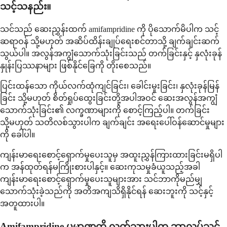
သင့်သနည်း။
သင်သည် ဆေးညွှန်းထက် amifampridine ကို ပိုသောက်မိပါက သင့်
ဆရာဝန် သို့မဟုတ် အဆိပ်ထိန်းချုပ်ရေးစင်တာသို့ ချက်ချင်းဆက်
သွယ်ပါ။ အလွန်အကျွံသောက်သုံးခြင်းသည် တက်ခြင်းနှင့် နှလုံးခုန်
နှုန်းပြဿနာများ ဖြစ်နိုင်ခြေကို တိုးစေသည်။
ပြင်းထန်သော ကိုယ်လက်ထုံကျင်ခြင်း၊ ခေါင်းမူးခြင်း၊ နှလုံးခုန်မြန်
ခြင်း သို့မဟုတ် စိတ်ရှုပ်ထွေးခြင်းတို့အပါအဝင် ဆေးအလွန်အကျွံ
သောက်သုံးခြင်း၏ လက္ခဏာများကို စောင့်ကြည့်ပါ။ တက်ခြင်း
သို့မဟုတ် သတိလစ်သွားပါက ချက်ချင်း အရေးပေါ်ဝန်ဆောင်မှုများ
ကို ခေါ်ပါ။
ကျန်းမာရေးစောင့်ရှောက်မှုပေးသူမှ အထူးညွှန်ကြားထားခြင်းမရှိပါ
က အန်ထုတ်ရန်မကြိုးစားပါနှင့်။ ဆေးကုသမှုခံယူသည့်အခါ
ကျန်းမာရေးစောင့်ရှောက်မှုပေးသူများအား သင်ဘာကိုမည်မျှ
သောက်သုံးခဲ့သည်ကို အတိအကျသိရှိနိုင်ရန် ဆေးဘူးကို သင့်နှင့်
အတူထားပါ။
Amifampridine ပမာဏကို လွတ်သွားပါက ဘာလုပ်သင့်