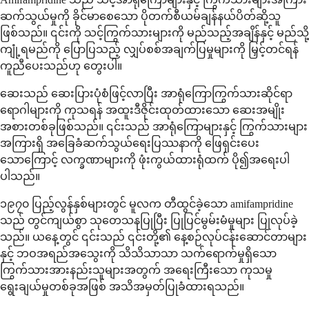
ဆက်သွယ်မှုကို ခိုင်မာစေသော ပိုတက်စီယမ်ချန်နယ်ပိတ်ဆို့သူ
ဖြစ်သည်။ ၎င်းကို သင့်ကြွက်သားများကို မည်သည့်အချိန်နှင့် မည်သို့
ကျုံ့ရမည်ကို ပြောပြသည့် လျှပ်စစ်အချက်ပြမှုများကို မြှင့်တင်ရန်
ကူညီပေးသည်ဟု တွေးပါ။
ဆေးသည် ဆေးပြားပုံစံဖြင့်လာပြီး အာရုံကြောကြွက်သားဆိုင်ရာ
ရောဂါများကို ကုသရန် အထူးဒီဇိုင်းထုတ်ထားသော ဆေးအမျိုး
အစားတစ်ခုဖြစ်သည်။ ၎င်းသည် အာရုံကြောများနှင့် ကြွက်သားများ
အကြားရှိ အခြေခံဆက်သွယ်ရေးပြဿနာကို ဖြေရှင်းပေး
သောကြောင့် လက္ခဏာများကို ဖုံးကွယ်ထားရုံထက် ပို၍အရေးပါ
ပါသည်။
၁၉၇၀ ပြည့်လွန်နှစ်များတွင် မူလက တီထွင်ခဲ့သော amifampridine
သည် တွင်ကျယ်စွာ သုတေသနပြုပြီး ပြုပြင်မွမ်းမံမှုများ ပြုလုပ်ခဲ့
သည်။ ယနေ့တွင် ၎င်းသည် ၎င်းတို့၏ နေ့စဉ်လုပ်ငန်းဆောင်တာများ
နှင့် ဘဝအရည်အသွေးကို သိသိသာသာ သက်ရောက်မှုရှိသော
ကြွက်သားအားနည်းသူများအတွက် အရေးကြီးသော ကုသမှု
ရွေးချယ်မှုတစ်ခုအဖြစ် အသိအမှတ်ပြုခံထားရသည်။