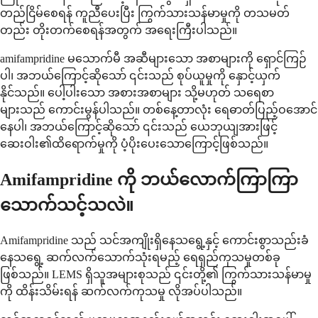
တည်ငြိမ်စေရန် ကူညီပေးပြီး ကြွက်သားသန်မာမှုကို တသမတ်
တည်း တိုးတက်စေရန်အတွက် အရေးကြီးပါသည်။
amifampridine မသောက်မီ အဆီများသော အစာများကို ရှောင်ကြဉ်
ပါ၊ အဘယ်ကြောင့်ဆိုသော် ၎င်းသည် စုပ်ယူမှုကို နှောင့်ယှက်
နိုင်သည်။ ပေါ့ပါးသော အစားအစာများ သို့မဟုတ် သရေစာ
များသည် ကောင်းမွန်ပါသည်။ တစ်နေ့တာလုံး ရေဓာတ်ပြည့်ဝအောင်
နေပါ၊ အဘယ်ကြောင့်ဆိုသော် ၎င်းသည် ယေဘုယျအားဖြင့်
ဆေးဝါး၏ထိရောက်မှုကို ပံ့ပိုးပေးသောကြောင့်ဖြစ်သည်။
Amifampridine ကို ဘယ်လောက်ကြာကြာ
သောက်သင့်သလဲ။
Amifampridine သည် သင်အကျိုးရှိနေသရွေ့နှင့် ကောင်းစွာသည်းခံ
နေသရွေ့ ဆက်လက်သောက်သုံးရမည့် ရေရှည်ကုသမှုတစ်ခု
ဖြစ်သည်။ LEMS ရှိသူအများစုသည် ၎င်းတို့၏ ကြွက်သားသန်မာမှု
ကို ထိန်းသိမ်းရန် ဆက်လက်ကုသမှု လိုအပ်ပါသည်။