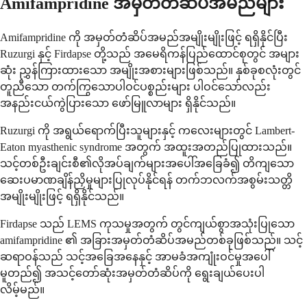
Amifampridine အမှတ်တံဆိပ်အမည်များ
Amifampridine ကို အမှတ်တံဆိပ်အမည်အမျိုးမျိုးဖြင့် ရရှိနိုင်ပြီး
Ruzurgi နှင့် Firdapse တို့သည် အမေရိကန်ပြည်ထောင်စုတွင် အများ
ဆုံး ညွှန်ကြားထားသော အမျိုးအစားများဖြစ်သည်။ နှစ်ခုစလုံးတွင်
တူညီသော တက်ကြွသောပါဝင်ပစ္စည်းများ ပါဝင်သော်လည်း
အနည်းငယ်ကွဲပြားသော ဖော်မြူလာများ ရှိနိုင်သည်။
Ruzurgi ကို အရွယ်ရောက်ပြီးသူများနှင့် ကလေးများတွင် Lambert-
Eaton myasthenic syndrome အတွက် အထူးအတည်ပြုထားသည်။
သင့်တစ်ဦးချင်းစီ၏လိုအပ်ချက်များအပေါ်အခြေခံ၍ တိကျသော
ဆေးပမာဏချိန်ညှိမှုများပြုလုပ်နိုင်ရန် တက်ဘလက်အစွမ်းသတ္တိ
အမျိုးမျိုးဖြင့် ရရှိနိုင်သည်။
Firdapse သည် LEMS ကုသမှုအတွက် တွင်ကျယ်စွာအသုံးပြုသော
amifampridine ၏ အခြားအမှတ်တံဆိပ်အမည်တစ်ခုဖြစ်သည်။ သင့်
ဆရာဝန်သည် သင့်အခြေအနေနှင့် အာမခံအကျုံးဝင်မှုအပေါ်
မူတည်၍ အသင့်တော်ဆုံးအမှတ်တံဆိပ်ကို ရွေးချယ်ပေးပါ
လိမ့်မည်။