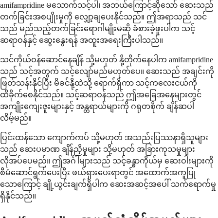
amifampridine မသောက်သင့်ပါ၊ အဘယ်ကြောင့်ဆိုသော် ဆေးသည်
တက်ခြင်းအစပျိုးမှုကို လျှော့ချပေးနိုင်သည်။ ဤအရာသည် သင်
သည် မည်သည့်တက်ခြင်းရောဂါမျိုးမဆို ခံစားခဲ့ဖူးပါက သင့်
ဆရာဝန်နှင့် ဆွေးနွေးရန် အထူးအရေးကြီးပါသည်။
သင်ကိုယ်ဝန်ဆောင်နေချိန် သို့မဟုတ် နို့တိုက်နေပါက amifampridine
သည် သင့်အတွက် သင့်လျော်မည်မဟုတ်ပေ။ ဆေးသည် အချင်းကို
ဖြတ်သန်းနိုင်ပြီး မိခင်နို့ထဲသို့ ရောက်ရှိကာ သင့်ကလေးငယ်ကို
ထိခိုက်စေနိုင်သည်။ သင့်ဆရာဝန်သည် ဤအခြေအနေများတွင်
အကျိုးကျေးဇူးများနှင့် အန္တရာယ်များကို ဂရုတစိုက် ချိန်ဆပါ
လိမ့်မည်။
ပြင်းထန်သော ကျောက်ကပ် သို့မဟုတ် အသည်းပြဿနာရှိသူများ
သည် ဆေးပမာဏ ချိန်ညှိမှုများ သို့မဟုတ် အခြားကုသမှုများ
လိုအပ်ပေမည်။ ဤအင်္ဂါများသည် သင့်ခန္ဓာကိုယ်မှ ဆေးဝါးများကို
စီမံဆောင်ရွက်ပေးပြီး ဖယ်ရှားပေးရာတွင် အထောက်အကူပြု
သောကြောင့် ချို့ယွင်းချက်ရှိပါက ဆေးအဆင့်အပေါ် သက်ရောက်မှု
ရှိနိုင်သည်။