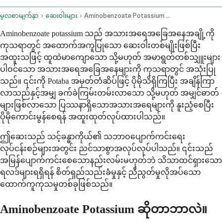
မူလစာမျက်နှာ
ဆေးဝါးများ
Aminobenzoate Potassium Oral Route
Aminobenzoate potassium သည် အသားအရေအခြေအနေအချို့ကို
ကုသရာတွင် အထောက်အကူပြုသော ဆေးဝါးတစ်မျိုးဖြစ်ပြီး
အထူးသဖြင့် ထူထဲမာကျောသော သို့မဟုတ် အမာရွတ်တစ်သျှူးများ
ပါဝင်သော အသားအရေအခြေအနေများကို ကုသရာတွင် အသုံးပြု
သည်။ ၎င်းကို Potaba အမှတ်တံဆိပ်ဖြင့် ပိုမိုသိရှိကြပြီး အချိန်ကြာ
လာသည်နှင့်အမျှ ခက်ခဲကြမ်းတမ်းလာသော သို့မဟုတ် အမျှင်ဓာတ်
များဖြစ်လာသော ပြဿနာရှိသောအသားအရေများကို နူးညံ့စေပြီး
ပိုမိုကောင်းမွန်စေရန် အထူးထုတ်လုပ်ထားပါသည်။
ဤဆေးသည် သင့်ခန္ဓာကိုယ်၏ သဘာဝပျောက်ကင်းရေး
လုပ်ငန်းစဉ်များအတွင်း ညင်သာစွာအလုပ်လုပ်ပါသည်။ ၎င်းသည်
အမြန်ပျောက်ကင်းစေသောနည်းလမ်းမဟုတ်ဘဲ သိသာထင်ရှားသော
ရလဒ်များရရှိရန် စိတ်ရှည်သည်းခံမှုနှင့် ညီညွတ်မှုလိုအပ်သော
ထောက်ကူကုသမှုတစ်ခုဖြစ်သည်။
Aminobenzoate Potassium ဆိုတာဘာလဲ။