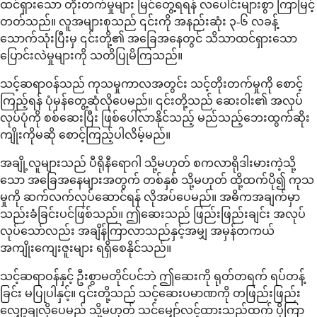
ထင်ရှားသော တိုးတက်မှုများ မြင်တွေ့ရရန် လပေါင်းများစွာ ကြာမြင့်
တတ်သည်။ လူအများစုသည် ၎င်းကို အနည်းဆုံး ၃-၆ လခန့်
သောက်သုံးပြီးမှ ၎င်းတို့၏ အခြေအနေတွင် သိသာထင်ရှားသော
ပြောင်းလဲမှုများကို သတိပြုမိကြသည်။
သင့်ဆရာဝန်သည် ကုသမှုကာလအတွင်း သင့်တိုးတက်မှုကို စောင့်
ကြည့်ရန် ပုံမှန်တွေ့ဆုံလိုပေမည်။ ၎င်းတို့သည် ဆေးဝါး၏ အလုပ်
လုပ်ပုံကို စစ်ဆေးပြီး ဖြစ်ပေါ်လာနိုင်သည့် မည်သည့်ဘေးထွက်ဆိုး
ကျိုးကိုမဆို စောင့်ကြည့်ပါလိမ့်မည်။
အချို့လူများသည် ပီရိုနီရောဂါ သို့မဟုတ် စကလာရိုဒါးမားကဲ့သို့
သော အခြေအနေများအတွက် တစ်နှစ် သို့မဟုတ် ထို့ထက်ပို၍ ကုသ
မှုကို ဆက်လက်လုပ်ဆောင်ရန် လိုအပ်ပေမည်။ အဓိကအချက်မှာ
သည်းခံခြင်းပင်ဖြစ်သည်။ ဤဆေးသည် ဖြည်းဖြည်းချင်း အလုပ်
လုပ်သော်လည်း အချိန်ကြာလာသည်နှင့်အမျှ အမှန်တကယ်
အကျိုးကျေးဇူးများ ရရှိစေနိုင်သည်။
သင့်ဆရာဝန်နှင့် ဦးစွာမတိုင်ပင်ဘဲ ဤဆေးကို ရုတ်တရက် ရပ်တန့်
ခြင်း မပြုပါနှင့်။ ၎င်းတို့သည် သင့်ဆေးပမာဏကို တဖြည်းဖြည်း
လျှော့ချလိုပေမည် သို့မဟုတ် သင်မျှော်လင့်ထားသည်ထက် ပိုကြာ