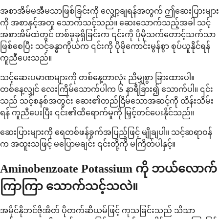
အစာအိမ်မအီမသာဖြစ်ခြင်းကို လျှော့ချရန်အတွက် ဤဆေးပြားများ
ကို အစာနှင့်အတူ သောက်သင့်သည်။ ဆေးသောက်သည့်အခါ သင့်
အစာအိမ်ထဲတွင် တစ်ခုခုရှိခြင်းက ၎င်းကို ပိုမိုသက်တောင့်သက်သာ
ဖြစ်စေပြီး သင့်ခန္ဓာကိုယ်က ၎င်းကို ပိုမိုကောင်းမွန်စွာ စုပ်ယူနိုင်ရန်
ကူညီပေးသည်။
သင့်ဆေးပမာဏများကို တစ်နေ့တာလုံး ညီမျှစွာ ခြားထားပါ။
တစ်နေ့လျှင် လေးကြိမ်သောက်ပါက ၆ နာရီခြား၍ သောက်ပါ။ ၎င်း
သည် သင့်စနစ်အတွင်း ဆေး၏တည်ငြိမ်သောအဆင့်ကို ထိန်းသိမ်း
ရန် ကူညီပေးပြီး ၎င်း၏ထိရောက်မှုကို မြှင့်တင်ပေးနိုင်သည်။
ဆေးပြားများကို ရေတစ်ဖန်ခွက်အပြည့်ဖြင့် မျိုချပါ။ သင့်ဆရာဝန်
က အထူးသဖြင့် မပြောမချင်း ၎င်းတို့ကို မကြိတ်ပါနှင့်။
Aminobenzoate Potassium ကို ဘယ်လောက်
ကြာကြာ သောက်သင့်သလဲ။
အမိုင်နိုဘင်ဇိုအိတ် ပိုတက်ဆီယမ်ဖြင့် ကုသခြင်းသည် သိသာ