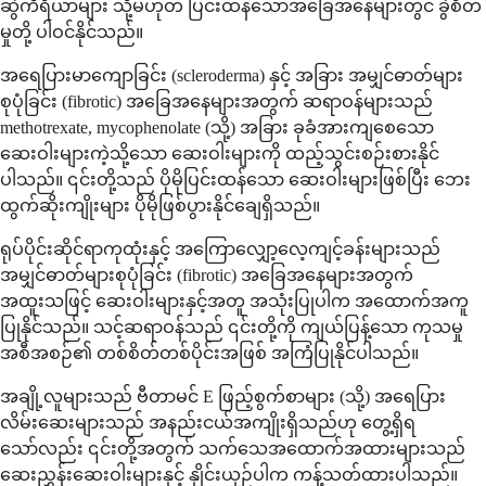
ဆွဲကိရိယာများ သို့မဟုတ် ပြင်းထန်သောအခြေအနေများတွင် ခွဲစိတ်
မှုတို့ ပါဝင်နိုင်သည်။
အရေပြားမာကျောခြင်း (scleroderma) နှင့် အခြား အမျှင်ဓာတ်များ
စုပုံခြင်း (fibrotic) အခြေအနေများအတွက် ဆရာဝန်များသည်
methotrexate, mycophenolate (သို့) အခြား ခုခံအားကျစေသော
ဆေးဝါးများကဲ့သို့သော ဆေးဝါးများကို ထည့်သွင်းစဉ်းစားနိုင်
ပါသည်။ ၎င်းတို့သည် ပိုမိုပြင်းထန်သော ဆေးဝါးများဖြစ်ပြီး ဘေး
ထွက်ဆိုးကျိုးများ ပိုမိုဖြစ်ပွားနိုင်ချေရှိသည်။
ရုပ်ပိုင်းဆိုင်ရာကုထုံးနှင့် အကြောလျှော့လေ့ကျင့်ခန်းများသည်
အမျှင်ဓာတ်များစုပုံခြင်း (fibrotic) အခြေအနေများအတွက်
အထူးသဖြင့် ဆေးဝါးများနှင့်အတူ အသုံးပြုပါက အထောက်အကူ
ပြုနိုင်သည်။ သင့်ဆရာဝန်သည် ၎င်းတို့ကို ကျယ်ပြန့်သော ကုသမှု
အစီအစဉ်၏ တစ်စိတ်တစ်ပိုင်းအဖြစ် အကြံပြုနိုင်ပါသည်။
အချို့လူများသည် ဗီတာမင် E ဖြည့်စွက်စာများ (သို့) အရေပြား
လိမ်းဆေးများသည် အနည်းငယ်အကျိုးရှိသည်ဟု တွေ့ရှိရ
သော်လည်း ၎င်းတို့အတွက် သက်သေအထောက်အထားများသည်
ဆေးညွှန်းဆေးဝါးများနှင့် နှိုင်းယှဉ်ပါက ကန့်သတ်ထားပါသည်။