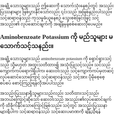
အချို့သောသူများသည် ဤဆေးကို သောက်သုံးနေစဉ်တွင် အသည်း
ပြဿနာများ ဖြစ်ပွားနိုင်သော်လည်း ၎င်းသည် အဖြစ်နည်းပါသည်။
သင့်ဆရာဝန်သည် ကုသမှုခံယူနေစဉ် သွေးစစ်ခြင်းဖြင့် သင့်
အသည်း၏ လုပ်ဆောင်ချက်ကို အချိန်မှန်စစ်ဆေးလိုပေမည်။
Aminobenzoate Potassium ကို မည်သူများ မ
သောက်သင့်သနည်း။
အချို့သောသူများသည် aminobenzoate potassium ကို ရှောင်ရှားသင့်
သည် သို့မဟုတ် အထူးသတိထား၍ အသုံးပြုသင့်သည်။ သင်သည်
ကျောက်ကပ်ရောဂါရှိပါက၊ ဆေးဝါးသည် သင့်ကျောက်ကပ်မှတဆင့်
လုပ်ဆောင်သောကြောင့် သင့်ဆရာဝန်သည် သင့်အား ပိုမိုစေ့စေ့
စပ်စပ် စောင့်ကြည့်ရန်လိုအပ်ပါသည်။
အသည်းပြဿနာရှိသူများသည်လည်း သတိထားသင့်သည်၊
အဘယ်ကြောင့်ဆိုသော် ဆေးဝါးသည် အသည်း၏လုပ်ဆောင်ချက်
ကို ထိခိုက်နိုင်သောကြောင့်ဖြစ်သည်။ သင့်တွင် အသည်းပြဿနာ
များရှိပါက သင့်ဆရာဝန်သည် သင့်ဆေးပမာဏကို ချိန်ညှိရန်