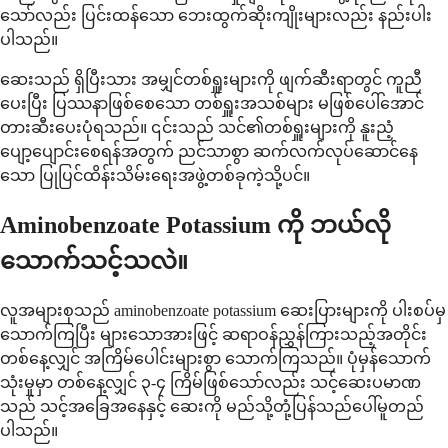
သော်လည်း ပြင်းထန်သော ဘေးထွက်ဆိုးကျိုးများလည်း နည်းပါး
ပါသည်။
ဆေးသည် ရှိပြီးသား အမျှင်တစ်ရှူးများကို ဖျက်ဆီးရာတွင် ကူညီ
ပေးပြီး ပြဿနာဖြစ်စေသော တစ်ရှူးအသစ်များ မဖြစ်ပေါ်အောင်
တားဆီးပေးပုံရသည်။ ၎င်းသည် သင်၏တစ်ရှူးများကို နူးညံ့
ပျော့ပျောင်းစေရန်အတွက် ညင်သာစွာ ဆက်လက်လုပ်ဆောင်နေ
သော ပြုပြင်ထိန်းသိမ်းရေးအဖွဲ့တစ်ခုကဲ့သို့ပင်။
Aminobenzoate Potassium ကို ဘယ်လို
သောက်သင့်သလဲ။
လူအများစုသည် aminobenzoate potassium ဆေးပြားများကို ပါးစပ်မှ
သောက်ကြပြီး များသောအားဖြင့် ဆရာဝန်ညွှန်ကြားသည့်အတိုင်း
တစ်နေ့လျှင် အကြိမ်ပေါင်းများစွာ သောက်ကြသည်။ ပုံမှန်သောက်
သုံးမှုမှာ တစ်နေ့လျှင် ၃-၄ ကြိမ်ဖြစ်သော်လည်း သင့်ဆေးပမာဏ
သည် သင့်အခြေအနေနှင့် ဆေးကို မည်သို့တုံ့ပြန်သည်ပေါ်မူတည်
ပါသည်။