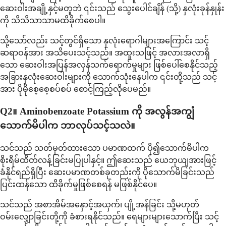
ဆေးဝါးအချို့နှင့်မတူဘဲ ၎င်းသည် သွေးပေါင်ချိန် (သို့) နှလုံးခုန်နှုန်း
ကို သိသိသာသာမထိခိုက်စေပါ။
သို့သော်လည်း သင့်တွင်ရှိသော နှလုံးရောဂါများအကြောင်း သင့်
ဆရာဝန်အား အသိပေးသင့်သည်။ အထူးသဖြင့် အလားအလာရှိ
သော ဆေးဝါးအပြန်အလှန်သက်ရောက်မှုများ ဖြစ်ပေါ်စေနိုင်သည့်
အခြားနှလုံးဆေးဝါးများကို သောက်သုံးနေပါက ၎င်းတို့သည် သင့်
အား ပိုမိုစေ့စေ့စပ်စပ် စောင့်ကြည့်လိုပေမည်။
Q2။ Aminobenzoate Potassium ကို အလွန်အကျွံ
သောက်မိပါက ဘာလုပ်သင့်သလဲ။
သင်သည် သတ်မှတ်ထားသော ပမာဏထက် ပို၍သောက်မိပါက
စိုးရိမ်ထိတ်လန့်ခြင်းမပြုပါနှင့်။ ဤဆေးသည် ယေဘုယျအားဖြင့်
ခံနိုင်ရည်ရှိပြီး ဆေးပမာဏတစ်ခုတည်းကို ပိုသောက်မိခြင်းသည်
ပြင်းထန်သော ထိခိုက်မှုဖြစ်စေရန် မဖြစ်နိုင်ပေ။
သင်သည် အစာအိမ်အနှောင့်အယှက်၊ ပျို့အန်ခြင်း သို့မဟုတ်
ဝမ်းလျှောခြင်းတို့ကို ခံစားရနိုင်သည်။ ရေများများသောက်ပြီး သင့်