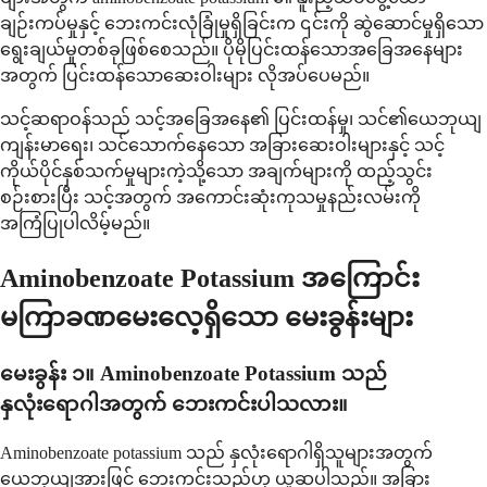
ချဉ်းကပ်မှုနှင့် ဘေးကင်းလုံခြုံမှုရှိခြင်းက ၎င်းကို ဆွဲဆောင်မှုရှိသော
ရွေးချယ်မှုတစ်ခုဖြစ်စေသည်။ ပိုမိုပြင်းထန်သောအခြေအနေများ
အတွက် ပြင်းထန်သောဆေးဝါးများ လိုအပ်ပေမည်။
သင့်ဆရာဝန်သည် သင့်အခြေအနေ၏ ပြင်းထန်မှု၊ သင်၏ယေဘုယျ
ကျန်းမာရေး၊ သင်သောက်နေသော အခြားဆေးဝါးများနှင့် သင့်
ကိုယ်ပိုင်နှစ်သက်မှုများကဲ့သို့သော အချက်များကို ထည့်သွင်း
စဉ်းစားပြီး သင့်အတွက် အကောင်းဆုံးကုသမှုနည်းလမ်းကို
အကြံပြုပါလိမ့်မည်။
Aminobenzoate Potassium အကြောင်း
မကြာခဏမေးလေ့ရှိသော မေးခွန်းများ
မေးခွန်း ၁။ Aminobenzoate Potassium သည်
နှလုံးရောဂါအတွက် ဘေးကင်းပါသလား။
Aminobenzoate potassium သည် နှလုံးရောဂါရှိသူများအတွက်
ယေဘုယျအားဖြင့် ဘေးကင်းသည်ဟု ယူဆပါသည်။ အခြား