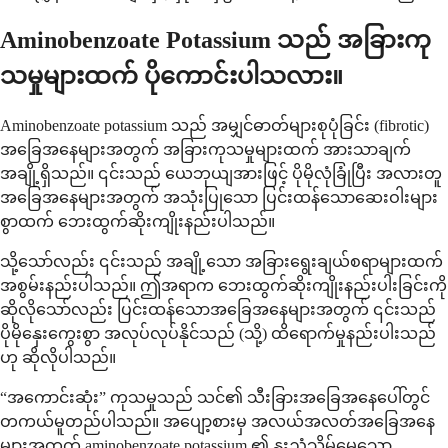
Aminobenzoate Potassium သည် အခြားကု
သမှုများထက် ပိုကောင်းပါသလား။
Aminobenzoate potassium သည် အမျှင်ဓာတ်များစုပုံခြင်း (fibrotic)
အခြေအနေများအတွက် အခြားကုသမှုများထက် အားသာချက်
အချို့ရှိသည်။ ၎င်းသည် ယေဘုယျအားဖြင့် ပိုမိုလုံခြုံပြီး အလားတူ
အခြေအနေများအတွက် အသုံးပြုသော ပြင်းထန်သောဆေးဝါးများ
စွာထက် ဘေးထွက်ဆိုးကျိုးနည်းပါသည်။
သို့သော်လည်း ၎င်းသည် အချို့သော အခြားရွေးချယ်စရာများထက်
အစွမ်းနည်းပါသည်။ ဤအရာက ဘေးထွက်ဆိုးကျိုးနည်းပါးခြင်းကို
ဆိုလိုသော်လည်း ပြင်းထန်သောအခြေအနေများအတွက် ၎င်းသည်
ပိုမိုနှေးကွေးစွာ အလုပ်လုပ်နိုင်သည် (သို့) ထိရောက်မှုနည်းပါးသည်
ဟု ဆိုလိုပါသည်။
“အကောင်းဆုံး” ကုသမှုသည် သင်၏ သီးခြားအခြေအနေပေါ်တွင်
တကယ်မူတည်ပါသည်။ အပျော့စားမှ အလယ်အလတ်အခြေအနေ
များအတွက် aminobenzoate potassium ၏ နူးညံ့သိမ်မွေ့သော