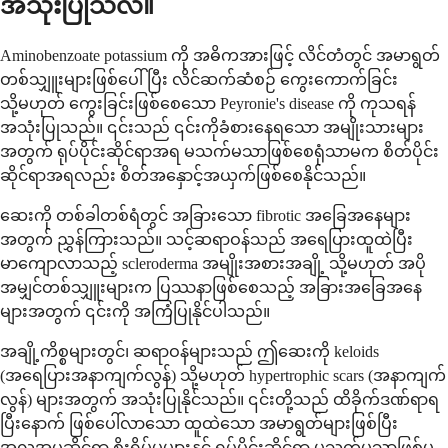
အသုံးပြုသလဲ။
Aminobenzoate potassium ကို အဓိကအားဖြင့် လိင်တံတွင် အမာရွတ်
တစ်သျှူးများဖြစ်ပေါ်ပြီး လိင်ဆက်ဆံစဉ် ကွေးကောက်ခြင်း
သို့မဟုတ် ကွေးခြင်းဖြစ်စေသော Peyronie's disease ကို ကုသရန်
အသုံးပြုသည်။ ၎င်းသည် ၎င်းကိုခံစားနေရသော အမျိုးသားများ
အတွက် ရုပ်ပိုင်းဆိုင်ရာအရ မသက်မသာဖြစ်စေရုံသာမက စိတ်ပိုင်း
ဆိုင်ရာအရလည်း စိတ်အနှောင့်အယှက်ဖြစ်စေနိုင်သည်။
ဆေးကို တစ်ခါတစ်ရံတွင် အခြားသော fibrotic အခြေအနေများ
အတွက် ညွှန်ကြားသည်။ သင့်ဆရာဝန်သည် အရေပြားထူထဲပြီး
မာကျောလာသည့် scleroderma အမျိုးအစားအချို့ သို့မဟုတ် အပို
အမျှင်တစ်သျှူးများက ပြဿနာဖြစ်စေသည့် အခြားအခြေအနေ
များအတွက် ၎င်းကို အကြံပြုနိုင်ပါသည်။
အချို့ကိစ္စများတွင်၊ ဆရာဝန်များသည် ဤဆေးကို keloids
(အရေပြားအနာကျက်လွန်) သို့မဟုတ် hypertrophic scars (အနာကျက်
လွန်) များအတွက် အသုံးပြုနိုင်သည်။ ၎င်းတို့သည် ထိခိုက်ဒဏ်ရာရ
ပြီးနောက် ဖြစ်ပေါ်လာသော ထူထဲသော အမာရွတ်များဖြစ်ပြီး
အလှအပဆိုင်ရာ စိုးရိမ်မှုများနှင့် ရုပ်ပိုင်းဆိုင်ရာ မသက်မသာဖြစ်မှု