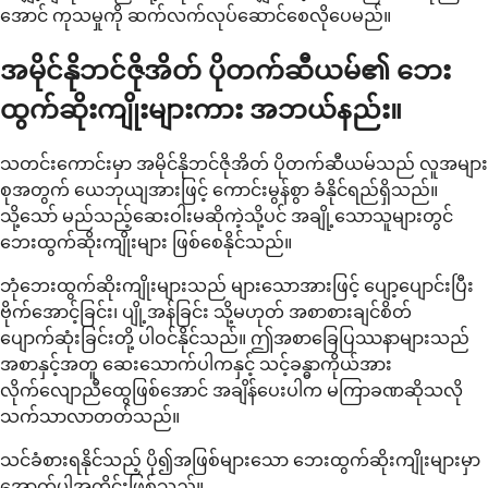
အောင် ကုသမှုကို ဆက်လက်လုပ်ဆောင်စေလိုပေမည်။
အမိုင်နိုဘင်ဇိုအိတ် ပိုတက်ဆီယမ်၏ ဘေး
ထွက်ဆိုးကျိုးများကား အဘယ်နည်း။
သတင်းကောင်းမှာ အမိုင်နိုဘင်ဇိုအိတ် ပိုတက်ဆီယမ်သည် လူအများ
စုအတွက် ယေဘုယျအားဖြင့် ကောင်းမွန်စွာ ခံနိုင်ရည်ရှိသည်။
သို့သော် မည်သည့်ဆေးဝါးမဆိုကဲ့သို့ပင် အချို့သောသူများတွင်
ဘေးထွက်ဆိုးကျိုးများ ဖြစ်စေနိုင်သည်။
ဘုံဘေးထွက်ဆိုးကျိုးများသည် များသောအားဖြင့် ပျော့ပျောင်းပြီး
ဗိုက်အောင့်ခြင်း၊ ပျို့အန်ခြင်း သို့မဟုတ် အစာစားချင်စိတ်
ပျောက်ဆုံးခြင်းတို့ ပါဝင်နိုင်သည်။ ဤအစာခြေပြဿနာများသည်
အစာနှင့်အတူ ဆေးသောက်ပါကနှင့် သင့်ခန္ဓာကိုယ်အား
လိုက်လျောညီထွေဖြစ်အောင် အချိန်ပေးပါက မကြာခဏဆိုသလို
သက်သာလာတတ်သည်။
သင်ခံစားရနိုင်သည့် ပို၍အဖြစ်များသော ဘေးထွက်ဆိုးကျိုးများမှာ
အောက်ပါအတိုင်းဖြစ်သည်။