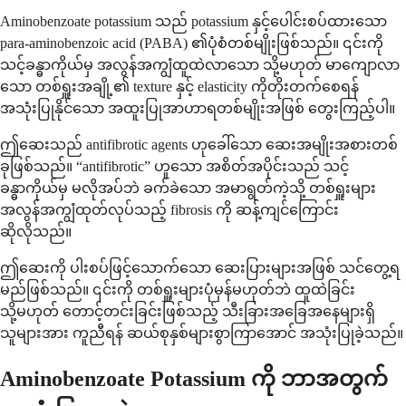
Aminobenzoate potassium သည် potassium နှင့်ပေါင်းစပ်ထားသော
para-aminobenzoic acid (PABA) ၏ပုံစံတစ်မျိုးဖြစ်သည်။ ၎င်းကို
သင့်ခန္ဓာကိုယ်မှ အလွန်အကျွံထူထဲလာသော သို့မဟုတ် မာကျောလာ
သော တစ်ရှူးအချို့၏ texture နှင့် elasticity ကိုတိုးတက်စေရန်
အသုံးပြုနိုင်သော အထူးပြုအာဟာရတစ်မျိုးအဖြစ် တွေးကြည့်ပါ။
ဤဆေးသည် antifibrotic agents ဟုခေါ်သော ဆေးအမျိုးအစားတစ်
ခုဖြစ်သည်။ “antifibrotic” ဟူသော အစိတ်အပိုင်းသည် သင့်
ခန္ဓာကိုယ်မှ မလိုအပ်ဘဲ ခက်ခဲသော အမာရွတ်ကဲ့သို့ တစ်ရှူးများ
အလွန်အကျွံထုတ်လုပ်သည့် fibrosis ကို ဆန့်ကျင်ကြောင်း
ဆိုလိုသည်။
ဤဆေးကို ပါးစပ်ဖြင့်သောက်သော ဆေးပြားများအဖြစ် သင်တွေ့ရ
မည်ဖြစ်သည်။ ၎င်းကို တစ်ရှူးများပုံမှန်မဟုတ်ဘဲ ထူထဲခြင်း
သို့မဟုတ် တောင့်တင်းခြင်းဖြစ်သည့် သီးခြားအခြေအနေများရှိ
သူများအား ကူညီရန် ဆယ်စုနှစ်များစွာကြာအောင် အသုံးပြုခဲ့သည်။
Aminobenzoate Potassium ကို ဘာအတွက်