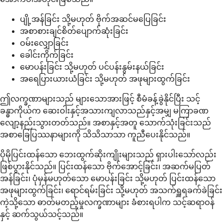
ပျို့အန်ခြင်း သို့မဟုတ် ဗိုက်အဆင်မပြေခြင်း
အစာစားချင်စိတ်ပျောက်ဆုံးခြင်း
ဝမ်းလျှောခြင်း
ခေါင်းကိုက်ခြင်း
မောပန်းခြင်း သို့မဟုတ် ပင်ပန်းနွမ်းနယ်ခြင်း
အရေပြားယားယံခြင်း သို့မဟုတ် အဖုများထွက်ခြင်း
ဤလက္ခဏာများသည် များသောအားဖြင့် စီမံခန့်ခွဲနိုင်ပြီး သင့်
ခန္ဓာကိုယ်က ဆေးဝါးနှင့်အသားကျလာသည်နှင့်အမျှ မကြာခဏ
လျော့နည်းသွားတတ်သည်။ အစာနှင့်အတူ သောက်သုံးခြင်းသည်
အစာခြေပြဿနာများကို သိသိသာသာ ကူညီပေးနိုင်သည်။
ပိုမိုပြင်းထန်သော ဘေးထွက်ဆိုးကျိုးများသည် ရှားပါးသော်လည်း
ဖြစ်ပွားနိုင်သည်။ ပြင်းထန်သော ဗိုက်အောင့်ခြင်း၊ အဆက်မပြတ်
အန်ခြင်း၊ ပုံမှန်မဟုတ်သော မောပန်းခြင်း သို့မဟုတ် ပြင်းထန်သော
အဖုများထွက်ခြင်း၊ ရောင်ရမ်းခြင်း သို့မဟုတ် အသက်ရှူရခက်ခဲခြင်း
ကဲ့သို့သော ဓာတ်မတည့်မှုလက္ခဏာများ ခံစားရပါက သင့်ဆရာဝန်
နှင့် ဆက်သွယ်သင့်သည်။