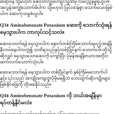
ဆရာဝန် သို့မဟုတ် ဆေးဝါးကျွမ်းကျင်သူထံမှ လမ်းညွှန်မှုရယူပါ။
အလွန်အကျွံသောက်မိပါက သို့မဟုတ် ပြင်းထန်စွာ မသက်မသာဖြစ်
ပါက ဆေးကုသမှုခံယူပါ။
Q3။ Aminobenzoate Potassium ဆေးကို သောက်သုံးရန်
မေ့သွားပါက ဘာလုပ်သင့်သလဲ။
ဆေးသောက်ရန် မေ့သွားပါက နောက်တစ်ကြိမ်သောက်ရမည့်အချိန်
နီးကပ်နေပါကလွဲ၍ သတိရသည်နှင့်တစ်ပြိုင်နက် သောက်ပါ။ ထိုသို့
ဆိုလျှင် မေ့သွားသောဆေးကို ကျော်ပြီး ပုံမှန်အချိန်ဇယားအတိုင်း
ဆက်လက်သောက်သုံးပါ။
ဆေးသောက်ရန် မေ့သွားပါက တစ်ပြိုင်နက် နှစ်ကြိမ်မသောက်ပါ
နှင့်။ ၎င်းသည် အကျိုးကျေးဇူးပိုမိုမရရှိဘဲ ဘေးထွက်ဆိုးကျိုးများ
ဖြစ်နိုင်ခြေကို တိုးစေနိုင်သည်။
Q4။ Aminobenzoate Potassium ကို ဘယ်အချိန်မှာ
ရပ်တန့်နိုင်မလဲ။