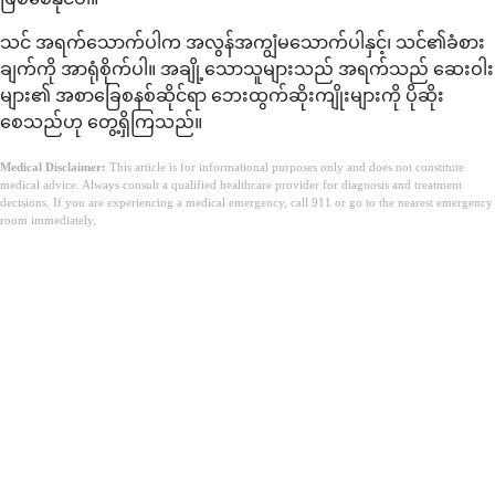
သင် အရက်သောက်ပါက အလွန်အကျွံမသောက်ပါနှင့်၊ သင်၏ခံစား
ချက်ကို အာရုံစိုက်ပါ။ အချို့သောသူများသည် အရက်သည် ဆေးဝါး
များ၏ အစာခြေစနစ်ဆိုင်ရာ ဘေးထွက်ဆိုးကျိုးများကို ပိုဆိုး
စေသည်ဟု တွေ့ရှိကြသည်။
Medical Disclaimer:
This article is for informational purposes only and does not constitute
medical advice. Always consult a qualified healthcare provider for diagnosis and treatment
decisions. If you are experiencing a medical emergency, call 911 or go to the nearest emergency
room immediately.