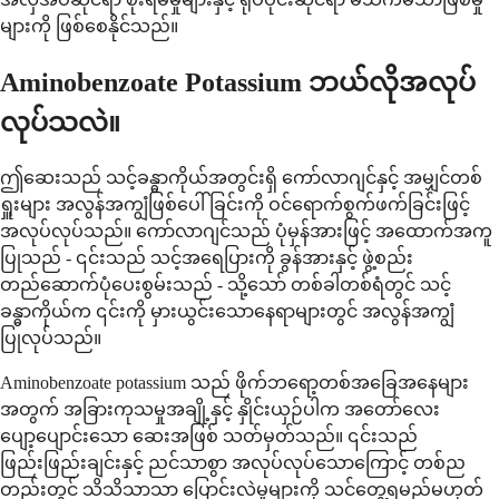
များကို ဖြစ်စေနိုင်သည်။
Aminobenzoate Potassium ဘယ်လိုအလုပ်
လုပ်သလဲ။
ဤဆေးသည် သင့်ခန္ဓာကိုယ်အတွင်းရှိ ကော်လာဂျင်နှင့် အမျှင်တစ်
ရှူးများ အလွန်အကျွံဖြစ်ပေါ်ခြင်းကို ဝင်ရောက်စွက်ဖက်ခြင်းဖြင့်
အလုပ်လုပ်သည်။ ကော်လာဂျင်သည် ပုံမှန်အားဖြင့် အထောက်အကူ
ပြုသည် - ၎င်းသည် သင့်အရေပြားကို ခွန်အားနှင့် ဖွဲ့စည်း
တည်ဆောက်ပုံပေးစွမ်းသည် - သို့သော် တစ်ခါတစ်ရံတွင် သင့်
ခန္ဓာကိုယ်က ၎င်းကို မှားယွင်းသောနေရာများတွင် အလွန်အကျွံ
ပြုလုပ်သည်။
Aminobenzoate potassium သည် ဖိုက်ဘရော့တစ်အခြေအနေများ
အတွက် အခြားကုသမှုအချို့နှင့် နှိုင်းယှဉ်ပါက အတော်လေး
ပျော့ပျောင်းသော ဆေးအဖြစ် သတ်မှတ်သည်။ ၎င်းသည်
ဖြည်းဖြည်းချင်းနှင့် ညင်သာစွာ အလုပ်လုပ်သောကြောင့် တစ်ည
တည်းတွင် သိသိသာသာ ပြောင်းလဲမှုများကို သင်တွေ့ရမည်မဟုတ်