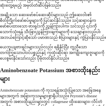
ဆုံးတွေ့ရမည့် အမှတ်တံဆိပ်ဖြစ်သည်။
အချို့သော ဆေးဖော်စပ်ဆေးဆိုင်များသည် ဤဆေးဝါး၏
စိတ်ကြိုက်ဖော်စပ်မှုများကို ပြင်ဆင်နိုင်သည်။ သင့်ဆရာဝန်က
ဖော်စပ်ထားသော ဗားရှင်းကို ညွှန်ကြားပါက၊ သင်သည် ၎င်းကို
သောက်သုံးရန် သီးခြားညွှန်ကြားချက်များကို သေချာနားလည်ပါ၊
အဘယ်ကြောင့်ဆိုသော် ပမာဏသည် စံပြားများနှင့် ကွဲပြားနိုင်သည်။
ယေဘူယျဗားရှင်းများသည်လည်း ရရှိနိုင်ပြီး တူညီသော
တက်ကြွသောပါဝင်ပစ္စည်းနှင့် ကုထုံးဆိုင်ရာ အကျိုးကျေးဇူးများကို
ပေးစွမ်းနိုင်သော်လည်း ပိုမိုတတ်နိုင်ပါသည်။
Aminobenzoate Potassium အစားထိုးနည်း
များ
Aminobenzoate potassium ကို ကုသရန်အသုံးပြုသော အခြေအနေ
များအတွက် အခြားကုသမှုများစွာရှိပါသည်။ Peyronie's disease
အတွက် အစားထိုးနည်းများတွင် collagenase ထိုးဆေးများ၊ လိင်တံ