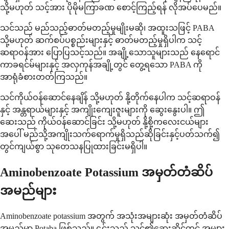
သို့မဟုတ် သင့်အား ပိုမိုမကြာခဏ စောင့်ကြည့်ရန် လိုအပ်ပေမည်။
သင်သည် မည်သည့်ဓာတ်မတည့်မှုမျိုးမဆို၊ အထူးသဖြင့် PABA
သို့မဟုတ် ဆက်စပ်ပစ္စည်းများနှင့် ဓာတ်မတည့်မှုရှိပါက သင့်
ဆရာဝန်အား ပြောပြသင့်သည်။ အချို့သောသူများသည် နေရောင်
ကာခရင်မ်များနှင့် အလှကုန်အချို့တွင် တွေ့ရသော PABA ကို
အာရုံခံစားတတ်ကြသည်။
သင်ကိုယ်ဝန်ဆောင်နေချိန် သို့မဟုတ် နို့တိုက်နေပါက သင့်ဆရာဝန်
နှင့် အန္တရာယ်များနှင့် အကျိုးကျေးဇူးများကို ဆွေးနွေးပါ။ ဤ
ဆေးသည် ကိုယ်ဝန်ဆောင်ခြင်း သို့မဟုတ် နို့စို့ကလေးငယ်များ
အပေါ် မည်သို့အကျိုးသက်ရောက်မှုရှိသည်ဆိုခြင်းနှင့်ပတ်သက်၍
တွင်ကျယ်စွာ သုတေသနပြုထားခြင်းမရှိပါ။
Aminobenzoate Potassium အမှတ်တံဆိပ်
အမည်များ
Aminobenzoate potassium အတွက် အသုံးအများဆုံး အမှတ်တံဆိပ်
အမည်မှာ Potaba ဖြစ်သည်။ ၎င်းသည် သင်၏ဆေးဆိုင်တွင် အများ