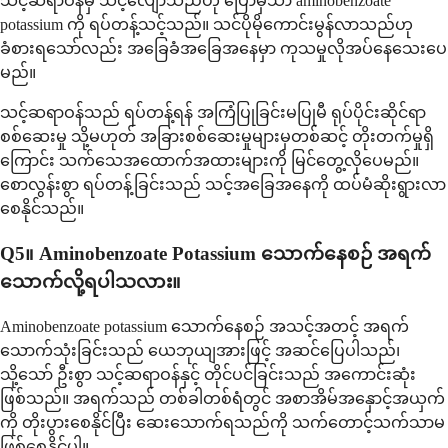
သင့်ဆရာဝန်မှ သင့်လျော်သည်ဟု ပြောမှသာ aminobenzoate
potassium ကို ရပ်တန့်သင့်သည်။ သင်ပိုမိုကောင်းမွန်လာသည်ဟု
ခံစားရသော်လည်း အခြေခံအခြေအနေမှာ ကုသမှုလိုအပ်နေသေးပေ
မည်။
သင့်ဆရာဝန်သည် ရပ်တန့်ရန် အကြံပြုခြင်းမပြုမီ ရုပ်ပိုင်းဆိုင်ရာ
စစ်ဆေးမှု သို့မဟုတ် အခြားစစ်ဆေးမှုများမှတစ်ဆင့် တိုးတက်မှုရှိ
ကြောင်း သက်သေအထောက်အထားများကို မြင်တွေ့လိုပေမည်။
စောလွန်းစွာ ရပ်တန့်ခြင်းသည် သင့်အခြေအနေကို ထပ်မံဆိုးရွားလာ
စေနိုင်သည်။
Q5။ Aminobenzoate Potassium သောက်နေစဉ် အရက်
သောက်လို့ရပါသလား။
Aminobenzoate potassium သောက်နေစဉ် အသင့်အတင့် အရက်
သောက်သုံးခြင်းသည် ယေဘုယျအားဖြင့် အဆင်ပြေပါသည်၊
သို့သော် ဦးစွာ သင့်ဆရာဝန်နှင့် တိုင်ပင်ခြင်းသည် အကောင်းဆုံး
ဖြစ်သည်။ အရက်သည် တစ်ခါတစ်ရံတွင် အစာအိမ်အနှောင့်အယှက်
ကို တိုးပွားစေနိုင်ပြီး ဆေးသောက်ရသည်ကို သက်တောင့်သက်သာမ
ဖြစ်စေနိုင်ပါ။