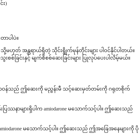
င်း)
းတာပါပဲ။
ဟုတ် အန္တရာယ်ရှိတဲ့ သိုင်းရွိုက်မုန်တိုင်းများ ပါဝင်နိုင်ပါတယ်။
းစစ်ခြင်းနှင့် မျက်စိစစ်ဆေးခြင်းများ ပြုလုပ်ပေးပါလိမ့်မယ်။
ာဝန်သည် ဤဆေးကို မညွှန်းမီ သင့်ဆေးမှတ်တမ်းကို ဂရုတစိုက်
ံးခုန်နှုန်းပြဿနာများရှိပါက amiodarone မသောက်သင့်ပါ။ ဤဆေးသည်
် amiodarone မသောက်သင့်ပါ။ ဤဆေးသည် ဤအခြေအနေများကို ပို