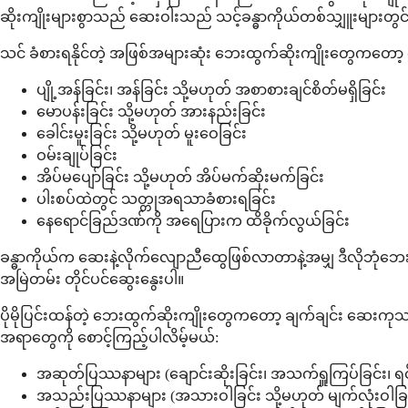
ဆိုးကျိုးများစွာသည် ဆေးဝါးသည် သင့်ခန္ဓာကိုယ်တစ်သျှူးများတ
သင် ခံစားရနိုင်တဲ့ အဖြစ်အများဆုံး ဘေးထွက်ဆိုးကျိုးတွေကတော့ အ
ပျို့အန်ခြင်း၊ အန်ခြင်း သို့မဟုတ် အစာစားချင်စိတ်မရှိခြင်း
မောပန်းခြင်း သို့မဟုတ် အားနည်းခြင်း
ခေါင်းမူးခြင်း သို့မဟုတ် မူးဝေခြင်း
ဝမ်းချုပ်ခြင်း
အိပ်မပျော်ခြင်း သို့မဟုတ် အိပ်မက်ဆိုးမက်ခြင်း
ပါးစပ်ထဲတွင် သတ္တုအရသာခံစားရခြင်း
နေရောင်ခြည်ဒဏ်ကို အရေပြားက ထိခိုက်လွယ်ခြင်း
ခန္ဓာကိုယ်က ဆေးနဲ့လိုက်လျောညီထွေဖြစ်လာတာနဲ့အမျှ ဒီလိုဘုံဘေးထ
အမြဲတမ်း တိုင်ပင်ဆွေးနွေးပါ။
ပိုမိုပြင်းထန်တဲ့ ဘေးထွက်ဆိုးကျိုးတွေကတော့ ချက်ချင်း ဆေးကုသမ
အရာတွေကို စောင့်ကြည့်ပါလိမ့်မယ်:
အဆုတ်ပြဿနာများ (ချောင်းဆိုးခြင်း၊ အသက်ရှူကြပ်ခြင်း၊ ရ
အသည်းပြဿနာများ (အသားဝါခြင်း သို့မဟုတ် မျက်လုံးဝါခြင်း၊ 