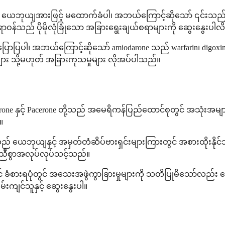
ကို ယေဘုယျအားဖြင့် မထောက်ခံပါ၊ အဘယ်ကြောင့်ဆိုသော် ၎င်းသည် ဖွံ့
ဝန်သည် ပိုမိုလုံခြုံသော အခြားရွေးချယ်စရာများကို ဆွေးနွေးပါလိ
ါ၊ အဘယ်ကြောင့်ဆိုသော် amiodarone သည် warfarin၊ digoxin နှ
ုများ သို့မဟုတ် အခြားကုသမှုများ လိုအပ်ပါသည်။
 Cordarone နှင့် Pacerone တို့သည် အမေရိကန်ပြည်ထောင်စုတွင် အသု
။
ယေဘုယျနှင့် အမှတ်တံဆိပ်ဗားရှင်းများကြားတွင် အစားထိုးနို
ညီစွာအလုပ်လုပ်သင့်သည်။
် ခံစားရပုံတွင် အသေးအဖွဲကွာခြားမှုများကို သတိပြုမိသော်လည်း 
မ်းကျင်သူနှင့် ဆွေးနွေးပါ။