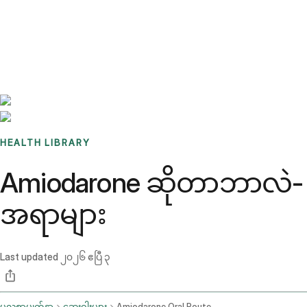
Benchmarks
Stories
FAQ
Sign up / Log in
HEALTH LIBRARY
Amiodarone ဆိုတာဘာလဲ- အသ
အရာများ
Last updated
၂၀၂၆ ဧပြီ ၃
မူလစာမျက်နှာ
ဆေးဝါးများ
Amiodarone Oral Route