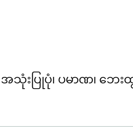
ုံးပြုပုံ၊ ပမာဏ၊ ဘေးထွက်