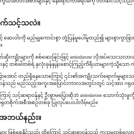
ကွယ်အဝတ်အစားများနှင့် နေရောင်ကာခရင်မ်ကို ဝတ်ဆင်သင့်သည်
က်သင့်သလဲ။
ဆေးဝါးကို မည်မျှကောင်းစွာ တုံ့ပြန်မှုပေါ်မူတည်၍ များစွာကွာခြာ
်။
းထွက်ဆိုးကျိုးများကို စစ်ဆေးခြင်းဖြင့် amiodarone လိုအပ်သေးသလား
 တစ်ခါတစ်ရံ နှလုံးခုန်နှုန်းစောင့်ကြည့်ကိရိယာများကဲ့သို့သော က
ကြာအောင် တည်ရှိနေသောကြောင့် ၎င်း၏အကျိုးသက်ရောက်မှုများသည်
ာဝန်သည် မည်သည့်အကူးအပြောင်းကာလအတွင်းတွင် သင့်အား ဂရုတစိ
ောကြောင့် သင့်ဆရာဝန်နှင့် ဦးစွာမပြောဆိုဘဲ amiodarone သောက်သုံးမှု
ရုတစိုက်အစီအစဉ်တစ်ခု ပြုလုပ်ပေးပါလိမ့်မည်။
း အဘယ်နည်း။
ား ဖြစ်စေနိုင်သည်၊ ထို့ကြောင့် သင့်ဆရာဝန်သည် ကုသမှုတစ်လျှော