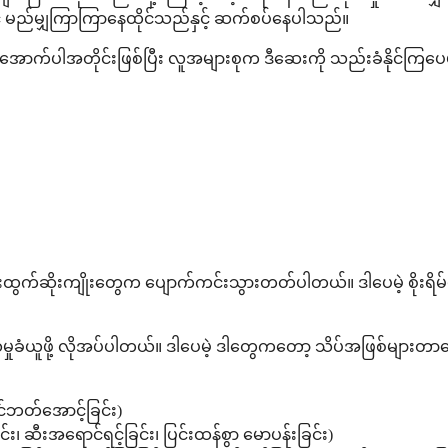
ွင် မည်မျှကြာကြာနေထိုင်သည်နှင့် ဆက်စပ်နေပါသည်။
ောက်ပါအတိုင်းဖြစ်ပြီး လူအများစုက ဒီဆေးကို သည်းခံနိုင်ကြပေမဲ့ 
ွက်ဆိုးကျိုးတွေက ပျောက်ကင်းသွားတတ်ပါတယ်။ ဒါပေမဲ့ စိုးရိမ်ပူပန
ှုခံယူဖို့ လိုအပ်ပါတယ်။ ဒါပေမဲ့ ဒါတွေကတော့ သိပ်အဖြစ်များတာတေ
င်ဘတ်အောင့်ခြင်း)
ဆီးအရောင်ရင့်ခြင်း၊ ပြင်းထန်စွာ မောပန်းခြင်း)