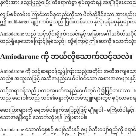
နှလုံးအား သွေးပြည့်ဝပြီး ထိရောက်စွာ စုပ်ထုတ်ရန် အချိန်ပိုပေးသည
လျှပ်စစ်လမ်းကြောင်းတစ်ခုတည်းကိုသာ ပိတ်ဆို့နိုင်သော အားနည်းသေ
ဤ multi-target ချဉ်းကပ်မှုသည် ပြင်းထန်သော နှလုံးခုန်မမှန်မှုမ
Amiodarone သည် သင့်သိုင်းရွိုက်ဂလင်းနှင့် အခြားအင်္ဂါအစိတ်အပိုင
တည်ရှိနေသောကြောင့်ဖြစ်သည်။ ထို့ကြောင့် ဤဆေးကို သောက်သုံးန
Amiodarone ကို ဘယ်လိုသောက်သင့်သလဲ။
Amiodarone ကို သင့်ဆရာဝန်ညွှန်ကြားသည့်အတိုင်း အတိအကျသောက်ပါ၊
သည်။ အထူးသဖြင့် အဆီအနည်းငယ်ပါဝင်သော အစားအစာများနှင့်အတ
သင့်ဆရာဝန်သည် ပထမအပတ်အနည်းငယ်တွင် ပို၍မြင့်မားသော "loading d
သည် ဆေးဝါးသည် သင်၏ခန္ဓာကိုယ်တစ်သျှူးများတွင် စုပုံလာစေရန
ဆေးပြားများကို ရေတစ်ဖန်ခွက်အပြည့်ဖြင့် မျိုချပါ - မကြိတ်ပါနှင
သောအချိန်တွင် သောက်သုံးရန် ကြိုးစားပါ။
Amiodarone သောက်နေစဉ် စပျစ်သီးနှင့် စပျစ်သီးဖျော်ရည်ကို ရှေ