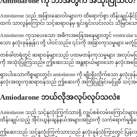
Amiodarone ကို ဘာအတွက် အသုံးပြုသလဲ?
Amiodarone သည် အခြားဆေးဝါးများက ထိရောက်စွာ ထိန်းချုပ်နိုင်
ထက် သာလွန်ကြောင်း သင့်ဆရာဝန်မှ ရှင်းရှင်းလင်းလင်း သိမြင်
Amiodarone ကုသပေးသော အဓိကအခြေအနေများတွင် ventricular tachycardia
သော နှလုံးခုန်နှုန်း) တို့ ပါဝင်သည်။ ၎င်းကို အခြားကုသမှုများ မတု
တစ်ခါတရံတွင် ဆရာဝန်များသည် ပထမတန်းကုသမှုများ အလုပ်မဖြစ်သည့်အခ
ကို အသုံးပြုကြသည်။ ဤဆေးသည် အန္တရာယ်များသော နှလုံးအခြေအ
ရှားပါးသောကိစ္စများတွင်၊ amiodarone ကို မျိုးရိုးလိုက်သော နှလုံးခု
နှလုံးအထူးကုဆရာဝန်သည် ဤဆေးကို အကြံပြုခြင်းမပြုမီ သင့်အခြ
Amiodarone ဘယ်လိုအလုပ်လုပ်သလဲ။
Amiodarone သည် သင့်နှလုံးကြွက်သားရှိ လျှပ်စစ်လမ်းကြောင်းများစွာကိ
ထိန်းချုပ်သည့် အိုင်းယွန်းချန်နယ်အများအပြားကို သက်ရောက်မှ
ဤဆေးသည် သင့်နှလုံးကြွက်သားသည် နှလုံးခုန်သံကြားတွင် ပြန်လည်စတင