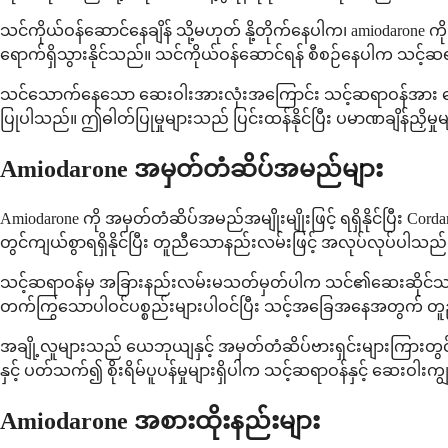
သင်ကိုယ်ဝန်ဆောင်နေချိန် သို့မဟုတ် နို့တိုက်နေပါက၊ amiodarone 
ရောက်ရှိသွားနိုင်သည်။ သင်ကိုယ်ဝန်ဆောင်ရန် စီစဉ်နေပါက သင့်ဆရာ
သင်သောက်နေသော ဆေးဝါးအားလုံးအကြောင်း သင့်ဆရာဝန်အား ပြောပြပ
ပြုပါသည်။ ဤဓါတ်ပြုမှုများသည် ပြင်းထန်နိုင်ပြီး ပမာဏချိန်ညှိမှ
Amiodarone အမှတ်တံဆိပ်အမည်များ
Amiodarone ကို အမှတ်တံဆိပ်အမည်အမျိုးမျိုးဖြင့် ရရှိနိုင်ပြီး
တွင်ကျယ်စွာရရှိနိုင်ပြီး တူညီသောနည်းလမ်းဖြင့် အလုပ်လုပ်ပါသည်
သင့်ဆရာဝန်မှ အခြားနည်းလမ်းမသတ်မှတ်ပါက သင်၏ဆေးဆိုင်သည် 
တက်ကြွသောပါဝင်ပစ္စည်းများပါဝင်ပြီး သင့်အခြေအနေအတွက် တူ
အချို့လူများသည် ယေဘုယျနှင့် အမှတ်တံဆိပ်ဗားရှင်းများကြားတွင
နှင့် ပတ်သက်၍ စိုးရိမ်ပူပန်မှုများရှိပါက သင့်ဆရာဝန်နှင့် ဆေးဝါးကျွ
Amiodarone အစားထိုးနည်းများ