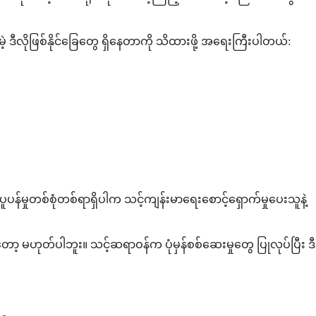
ဒီလိုဖြစ်နိုင်ခြေတွေ ရှိနေတာကို သိထားဖို့ အရေးကြီးပါတယ်:
်မှုတစ်စုံတစ်ရာရှိပါက သင့်ကျန်းမာရေးစောင့်ရှောက်မှုပေးသူနဲ့
ာ့ မဟုတ်ပါဘူး။ သင့်ဆရာဝန်က ပုံမှန်စစ်ဆေးမှုတွေ ပြုလုပ်ပြီး ဒီ