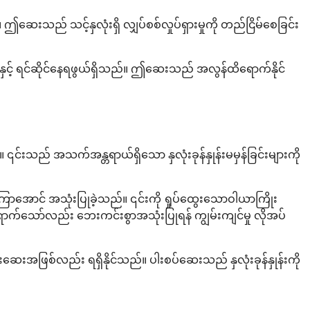
ဤဆေးသည် သင့်နှလုံးရှိ လျှပ်စစ်လှုပ်ရှားမှုကို တည်ငြိမ်စေခြင်း
်ခုနှင့် ရင်ဆိုင်နေရဖွယ်ရှိသည်။ ဤဆေးသည် အလွန်ထိရောက်နိုင်
၎င်းသည် အသက်အန္တရာယ်ရှိသော နှလုံးခုန်နှုန်းမမှန်ခြင်းများကို
ွာကြာအောင် အသုံးပြုခဲ့သည်။ ၎င်းကို ရှုပ်ထွေးသောဝါယာကြိုး
ာက်သော်လည်း ဘေးကင်းစွာအသုံးပြုရန် ကျွမ်းကျင်မှု လိုအပ်
အဖြစ်လည်း ရရှိနိုင်သည်။ ပါးစပ်ဆေးသည် နှလုံးခုန်နှုန်းကို