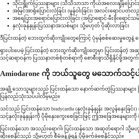
သိုင်းရွိုက်ပြဿနာများ (သိသိသာသာ ကိုယ်အလေးချိန်ပြောင်းလဲခြ
အမြင်အာရုံပြောင်းလဲခြင်း (မှုန်ဝါးခြင်း၊ အလင်းရောင်ပတ်လည်တ
အရေပြားအရောင်ပြောင်းလဲခြင်း (အပြာရောင်-မီးခိုးရောင်သမ်းခ
နှလုံးခုန်နှုန်းပြဿနာအသစ်များ သို့မဟုတ် ပိုဆိုးလာခြင်း
ဒီပြင်းထန်တဲ့ ဘေးထွက်ဆိုးကျိုးတွေကြောင့် ပုံမှန်စစ်ဆေးမှုတွ
ရှားပါးပေမဲ့ ပြင်းထန်တဲ့ ဘေးထွက်ဆိုးကျိုးတွေမှာ ပြင်းထန်တဲ့ အဆုတ်
သင့်ဆရာဝန်က ပြဿနာတစ်စုံတစ်ရာကို စောစီးစွာသိရှိနိုင်ဖို့အတွက်
Amiodarone ကို ဘယ်သူတွေ မသောက်သင့်
အချို့သောသူများသည် ပြင်းထန်သော နောက်ဆက်တွဲပြဿနာများ ဖြစ်
ပြန်လည်သုံးသပ်ပါလိမ့်မည်။
သင်သည် ပြင်းထန်သော bradycardia (နှလုံးခုန်နှုန်း အလွန်နှေးခြင်
သင့်နှလုံးခုန်နှုန်းကို ပိုမိုနှေးကွေးစေခြင်းဖြင့် ဤအခြေအနေများကို 
ပြင်းထန်သော အသည်းရောဂါ၊ ပြင်းထန်သော အဆုတ်ရောဂါ သို့မဟု
ဆိုးစေနိုင်သည် သို့မဟုတ် စီမံခန့်ခွဲရန် ပိုမိုခက်ခဲစေနိုင်သည်။