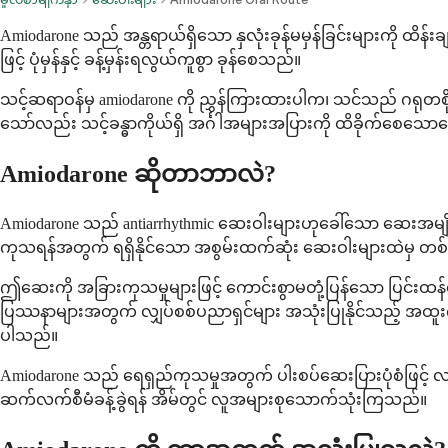
Amiodarone သည် အန္တရာယ်ရှိသော နှလုံးခုန်မမှန်ခြင်းများကို ထိန်
ဖြင့် ပုံမှန်နှင့် ခန့်မှန်းရလွယ်ကူစွာ ခုန်စေသည်။
သင့်ဆရာဝန်မှ amiodarone ကို ညွှန်ကြားထားပါက၊ သင်သည် ဂရုတစိုက်
သော်လည်း သင့်ခန္ဓာကိုယ်ရှိ အင်္ဂါအများအပြားကို ထိခိုက်စေသောက
Amiodarone ဆိုတာဘာလဲ?
Amiodarone သည် antiarrhythmic ဆေးဝါးများဟုခေါ်သော ဆေးအမျိုးအစ
ကုသရန်အတွက် ရရှိနိုင်သော အစွမ်းထက်ဆုံး ဆေးဝါးများထဲမှ တစ
ဤဆေးကို အခြားကုသမှုများဖြင့် ကောင်းစွာမတုံ့ပြန်သော ပြင်းထန်သေ
ပြဿနာများအတွက် လျှပ်စစ်ပညာရှင်များ အသုံးပြုနိုင်သည့် အထူး
ပါသည်။
Amiodarone သည် ရေရှည်ကုသမှုအတွက် ပါးစပ်ဆေးပြားပုံစံဖြင့် 
ဆက်လက်စီမံခန့်ခွဲရန် အိမ်တွင် လူအများစုသောက်သုံးကြသည်။