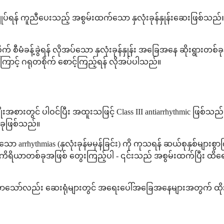
းချုပ်ရန် ကူညီပေးသည့် အစွမ်းထက်သော နှလုံးခုန်နှုန်းဆေးဖြစ်သည်။ 
 စီမံခန့်ခွဲရန် လိုအပ်သော နှလုံးခုန်နှုန်း အခြေအနေ ဆိုးရွားတစ
ြောင့် ဂရုတစိုက် စောင့်ကြည့်ရန် လိုအပ်ပါသည်။
ားတွင် ပါဝင်ပြီး အထူးသဖြင့် Class III antiarrhythmic ဖြစ်သည်။ 
်ခုဖြစ်သည်။
ာ arrhythmias (နှလုံးခုန်မမှန်ခြင်း) ကို ကုသရန် ဆယ်စုနှစ်များစ
ကိရိယာတစ်ခုအဖြစ် တွေးကြည့်ပါ - ၎င်းသည် အစွမ်းထက်ပြီး ထိရေ
လာသော်လည်း ဆေးရုံများတွင် အရေးပေါ်အခြေအနေများအတွက် ထိုးဆေး