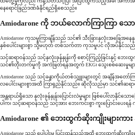
ထိတွေ့မှုကိုလည်း ကန့်သတ်သင့်ပြီး အပြင်ထွက်သည့်အခါ အကာအ
နေရောင်ခြည်ဒဏ်ခံနိုင်ရည်ရှိစေသည်။
Amiodarone ကို ဘယ်လောက်ကြာကြာ သော
Amiodarone ကုသမှုကြာချိန်သည် သင်၏ သီးခြားနှလုံးအခြေအနေနှင့် 
နှစ်ပေါင်းများစွာ သို့မဟုတ် တစ်သက်တာ ကုသမှုပင် လိုအပ်နိုင်သည
သင့်ဆရာဝန်သည် သင့်နှလုံးခုန်နှုန်းကို စောင့်ကြည့်ခြင်းနှင့် ဘေ
သင်၏တိုးတက်မှုကို အကဲဖြတ်ရန်အတွက် EKG၊ သွေးစစ်ဆေးမှုများနှင့်
Amiodarone သည် သင့်ခန္ဓာကိုယ်တစ်သျှူးများတွင် အချိန်အတော်
လပေါင်းများစွာအထိ ကြာရှည်နိုင်သည်။ ဆိုလိုသည်မှာ သင်၏ဆရ
အန္တရာယ်ရှိသော နှလုံးခုန်နှုန်းပြောင်းလဲမှုများ ဖြစ်ပေါ်လာနိုင်သ
ပါက၊ သင့်ဆရာဝန်သည် သင့်အား ဘေးကင်းစွာ ကူးပြောင်းပေးရန် ဂ
Amiodarone ၏ ဘေးထွက်ဆိုးကျိုးများကာ
Amiodarone သည် ပေါ့ပါးမှ ပြင်းထန်သည်အထိ ဘေးထွက်ဆိုးကျိုးမျ