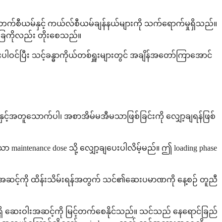
ပိုတက်စီယမ်နှင့် ကယ်လ်စီယမ်ချန်နယ်များကို သက်ရောက်မှုရှိသည်။
င်ခြေကိုလည်း တိုးစေသည်။
်းပါဝင်ပြီး သင့်ခန္ဓာကိုယ်တစ်ရှူးများတွင် အချိန်အတော်ကြာအောင်
ာနှင့်အတူသောက်ပါ၊ အစာအိမ်မအီမသာဖြစ်ခြင်းကို လျှော့ချရန်ဖြစ်
maintenance dose သို့ လျှော့ချပေးပါလိမ့်မည်။ ဤ loading phase
ြိမ်သောအဆင့်ကို ထိန်းသိမ်းရန်အတွက် သင်၏ဆေးပမာဏကို နေ့စဉ် တူညီ
်းရှိ ဆေးဝါးအဆင့်ကို မြင့်တက်စေနိုင်သည်။ သင်သည် နေရောင်ခြည်