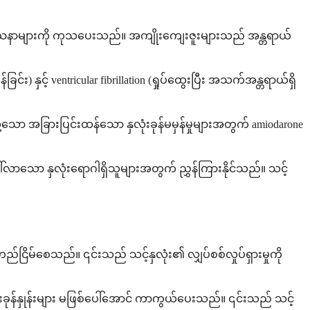
်းပြဿနာများကို ကုသပေးသည်။ အကျိုးကျေးဇူးများသည် အန္တရာယ်
) နှင့် ventricular fibrillation (ရှုပ်ထွေးပြီး အသက်အန္တရာယ်ရှိ
ု့သော အခြားပြင်းထန်သော နှလုံးခုန်မမှန်မှုများအတွက် amiodarone
။
ဖြစ်ပေါ်လာသော နှလုံးရောဂါရှိသူများအတွက် ညွှန်ကြားနိုင်သည်။ သင့်
ို တည်ငြိမ်စေသည်။ ၎င်းသည် သင့်နှလုံး၏ လျှပ်စစ်လှုပ်ရှားမှုကို
ံးခုန်နှုန်းများ မဖြစ်ပေါ်အောင် ကာကွယ်ပေးသည်။ ၎င်းသည် သင့်