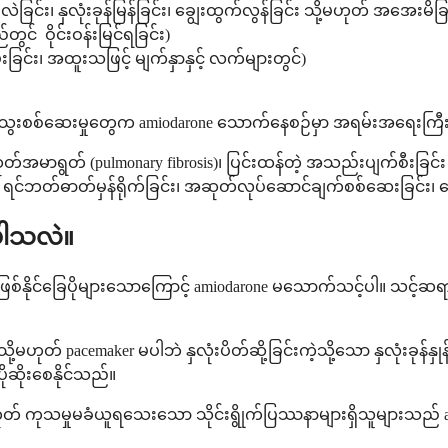
င်း၊ နှလုံးခုန်မြန်ခြင်း၊ ချွေးထွက်လွန်ခြင်း သို့မဟုတ် အအေးမိခြ
ွင် ဝိုင်းဝန်းမြင်ရခြင်း)
ြင်း၊ အထူးသဖြင့် မျက်နှာနှင့် လက်များတွင်)
ေနဲ့ သွေးစစ်ဆေးမှုတွေက amiodarone သောက်နေစဉ်မှာ အရမ်းအရေးကြီ
အမာရွတ် (pulmonary fibrosis)၊ ပြင်းထန်တဲ့ အသည်းပျက်စီးခြင်း သို့မ
 ရင်ဘတ်ဓာတ်မှန်ရိုက်ခြင်း၊ အဆုတ်လုပ်ဆောင်ချက်စစ်ဆေးခြင်း၊ သွေ
ပါသလဲ။
နိုင်ခြေပိုများသောကြောင့် amiodarone မသောက်သင့်ပါ။ သင့်ဆရ
း) သို့မဟုတ် pacemaker မပါဘဲ နှလုံးပိတ်ဆို့ခြင်းကဲ့သို့သော နှလု
ပိုဆိုးစေနိုင်သည်။
တ် ကုသမှုမခံယူရသေးသော သိုင်းရွိုက်ပြဿနာများရှိသူများသည