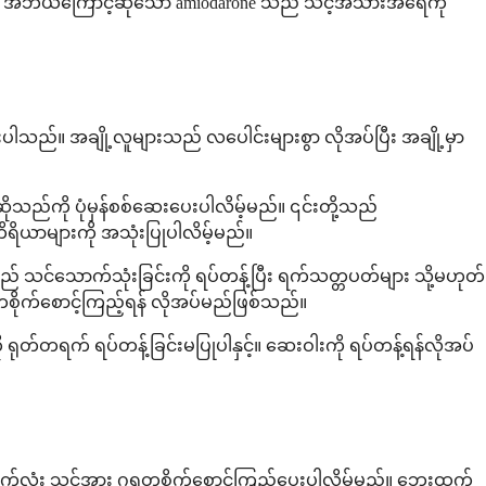
၊ အဘယ်ကြောင့်ဆိုသော် amiodarone သည် သင့်အသားအရေကို
းပါသည်။ အချို့လူများသည် လပေါင်းများစွာ လိုအပ်ပြီး အချို့မှာ
ဆိုသည်ကို ပုံမှန်စစ်ဆေးပေးပါလိမ့်မည်။ ၎င်းတို့သည်
ိရိယာများကို အသုံးပြုပါလိမ့်မည်။
 သင်သောက်သုံးခြင်းကို ရပ်တန့်ပြီး ရက်သတ္တပတ်များ သို့မဟုတ်
ုက်စောင့်ကြည့်ရန် လိုအပ်မည်ဖြစ်သည်။
ကို ရုတ်တရက် ရပ်တန့်ခြင်းမပြုပါနှင့်။ ဆေးဝါးကို ရပ်တန့်ရန်လိုအပ်
က်လုံး သင့်အား ဂရုတစိုက်စောင့်ကြည့်ပေးပါလိမ့်မည်။ ဘေးထွက်