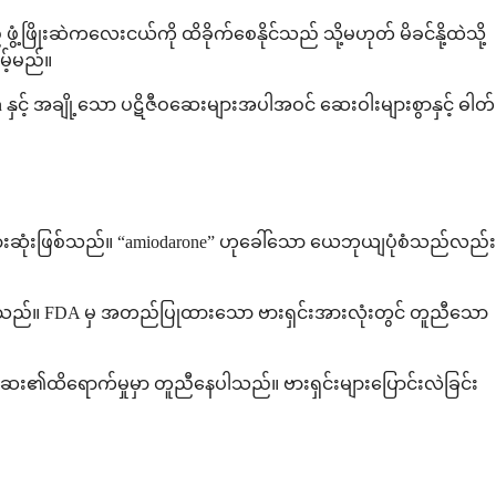
ဖြိုးဆဲကလေးငယ်ကို ထိခိုက်စေနိုင်သည် သို့မဟုတ် မိခင်နို့ထဲသို့
မ့်မည်။
င့် အချို့သော ပဋိဇီဝဆေးများအပါအဝင် ဆေးဝါးများစွာနှင့် ဓါတ်
ံးအများဆုံးဖြစ်သည်။ “amiodarone” ဟုခေါ်သော ယေဘုယျပုံစံသည်လည်း
င်သည်။ FDA မှ အတည်ပြုထားသော ဗားရှင်းအားလုံးတွင် တူညီသော
ဆေး၏ထိရောက်မှုမှာ တူညီနေပါသည်။ ဗားရှင်းများပြောင်းလဲခြင်း