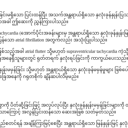
ခြင်းမရှိသော ပြင်းထန်ပြီး အသက်အန္တရာယ်ရှိသော နှလုံးခုန်နှုန
သောအခါ ဤဆေးကို ညွှန်ကြားပါသည်။
 (အောက်ပိုင်းအခန်းများမှ အန္တရာယ်ရှိသော နှလုံးခုန်နှုန်းမြန်ခြင်း
ံ့ပြန်သော atrial fibrillation အတွက်လည်း အသုံးပြုပါသည်။
ါ atrial flutter သို့မဟုတ် supraventricular tachycardia ကဲ့သိ
နေရှိသူများတွင် ရုတ်တရက် နှလုံးရပ်ခြင်းကို ကာကွယ်ပေးသည်
န်နှုန်းမမှန်ခြင်း သို့မဟုတ် အန္တရာယ်ရှိသော နှလုံးခုန်မမှန်မှုများ 
ေအနေကို ဂရုတစိုက် ချိန်ဆပါလိမ့်မည်။
ု ပိတ်ဆို့ခြင်းဖြင့် အလုပ်လုပ်ပြီး နှလုံးခုန်နှုန်းမမှန်ခြင်းများက
ုရှိသောကြောင့် အလွန်ပြင်းထန်သော ဆေးအဖြစ် သတ်မှတ်သည်။
်ရန် အချိန်ကြာမြင့်စေပြီး အန္တရာယ်ရှိသော မြန်နှုန်းမြင့် နှလု