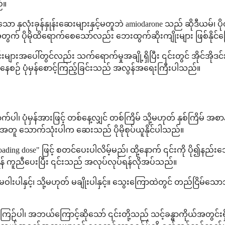
်။
ာ နှလုံးခုန်နှုန်းဆေးများနှင့်မတူဘဲ amiodarone သည် ဆိုဒီယမ်၊ 
ျားအတွက် ပိုမိုထိရောက်စေသော်လည်း ဘေးထွက်ဆိုးကျိုးများ ဖြစ်နို
်းများအပေါ်တွင်လည်း သက်ရောက်မှုအချို့ရှိပြီး ၎င်းတွင် အိုင်အိုဒင
ေစဉ် ပုံမှန်စောင့်ကြည့်ခြင်းသည် အလွန်အရေးကြီးပါသည်။
 ပုံမှန်အားဖြင့် တစ်နေ့လျှင် တစ်ကြိမ် သို့မဟုတ် နှစ်ကြိမ် အစ
ူ သောက်သုံးပါက ဆေးသည် ပိုမိုစုပ်ယူနိုင်ပါသည်။
ose" ဖြင့် စတင်ပေးပါလိမ့်မည်၊ ထို့နောက် ၎င်းကို ပို၍နည်းသော 
် ကူညီပေးပြီး ၎င်းသည် အလုပ်လုပ်ရန်လိုအပ်သည်။
့်၊ မဝါးပါနှင့်၊ သို့မဟုတ် မချိုးပါနှင့်။ သွေးကြောထဲတွင် တည်င
ာင်ကြဉ်ပါ၊ အဘယ်ကြောင့်ဆိုသော် ၎င်းတို့သည် သင့်ခန္ဓာကိုယ်အတွင