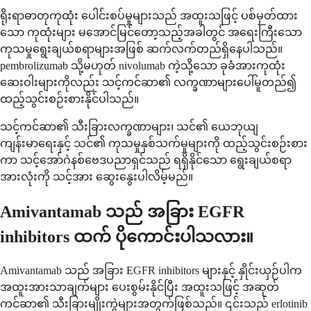
ရိုးရာဓာတုကုထုံး ပေါင်းစပ်မှုများသည် အထူးသဖြင့် ပစ်မှတ်ထား
သော ကုထုံးများ မအောင်မြင်တော့သည့်အခါတွင် အရေးကြီးသော
ကုသမှုရွေးချယ်စရာများအဖြစ် ဆက်လက်တည်ရှိနေပါသည်။
pembrolizumab သို့မဟုတ် nivolumab ကဲ့သို့သော ခုခံအားကုထုံး
ဆေးဝါးများကိုလည်း သင့်ကင်ဆာ၏ လက္ခဏာများပေါ်မူတည်၍
ထည့်သွင်းစဉ်းစားနိုင်ပါသည်။
သင့်ကင်ဆာ၏ သီးခြားလက္ခဏာများ၊ သင်၏ ယေဘုယျ
ကျန်းမာရေးနှင့် သင်၏ ကုသမှုနှစ်သက်မှုများကို ထည့်သွင်းစဉ်းစား
ကာ သင့်အော်ဂဲနစ်ဗေဒပညာရှင်သည် ရရှိနိုင်သော ရွေးချယ်စရာ
အားလုံးကို သင့်အား ဆွေးနွေးပါလိမ့်မည်။
Amivantamab သည် အခြား EGFR
inhibitors ထက် ပိုကောင်းပါသလား။
Amivantamab သည် အခြား EGFR inhibitors များနှင့် နှိုင်းယှဉ်ပါက
အထူးအားသာချက်များ ပေးစွမ်းနိုင်ပြီး အထူးသဖြင့် အဆုတ်
ကင်ဆာ၏ သီးခြားမျိုးကွဲများအတွက်ဖြစ်သည်။ ၎င်းသည် erlotinib