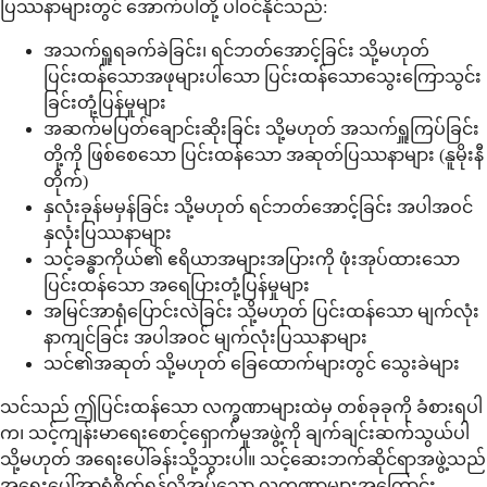
ပြဿနာများတွင် အောက်ပါတို့ ပါဝင်နိုင်သည်:
အသက်ရှူရခက်ခဲခြင်း၊ ရင်ဘတ်အောင့်ခြင်း သို့မဟုတ်
ပြင်းထန်သောအဖုများပါသော ပြင်းထန်သောသွေးကြောသွင်း
ခြင်းတုံ့ပြန်မှုများ
အဆက်မပြတ်ချောင်းဆိုးခြင်း သို့မဟုတ် အသက်ရှူကြပ်ခြင်း
တို့ကို ဖြစ်စေသော ပြင်းထန်သော အဆုတ်ပြဿနာများ (နူမိုးနီ
တိုက်)
နှလုံးခုန်မမှန်ခြင်း သို့မဟုတ် ရင်ဘတ်အောင့်ခြင်း အပါအဝင်
နှလုံးပြဿနာများ
သင့်ခန္ဓာကိုယ်၏ ဧရိယာအများအပြားကို ဖုံးအုပ်ထားသော
ပြင်းထန်သော အရေပြားတုံ့ပြန်မှုများ
အမြင်အာရုံပြောင်းလဲခြင်း သို့မဟုတ် ပြင်းထန်သော မျက်လုံး
နာကျင်ခြင်း အပါအဝင် မျက်လုံးပြဿနာများ
သင်၏အဆုတ် သို့မဟုတ် ခြေထောက်များတွင် သွေးခဲများ
သင်သည် ဤပြင်းထန်သော လက္ခဏာများထဲမှ တစ်ခုခုကို ခံစားရပါ
က၊ သင့်ကျန်းမာရေးစောင့်ရှောက်မှုအဖွဲ့ကို ချက်ချင်းဆက်သွယ်ပါ
သို့မဟုတ် အရေးပေါ်ခန်းသို့သွားပါ။ သင့်ဆေးဘက်ဆိုင်ရာအဖွဲ့သည်
အရေးပေါ်အာရုံစိုက်ရန်လိုအပ်သော လက္ခဏာများအကြောင်း