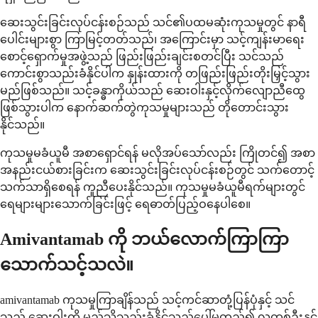
ဆေးသွင်းခြင်းလုပ်ငန်းစဉ်သည် သင်၏ပထမဆုံးကုသမှုတွင် နာရီ
ပေါင်းများစွာ ကြာမြင့်တတ်သည်၊ အကြောင်းမှာ သင့်ကျန်းမာရေး
စောင့်ရှောက်မှုအဖွဲ့သည် ဖြည်းဖြည်းချင်းစတင်ပြီး သင်သည်
ကောင်းစွာသည်းခံနိုင်ပါက နှုန်းထားကို တဖြည်းဖြည်းတိုးမြှင့်သွား
မည်ဖြစ်သည်။ သင့်ခန္ဓာကိုယ်သည် ဆေးဝါးနှင့်လိုက်လျောညီထွေ
ဖြစ်သွားပါက နောက်ဆက်တွဲကုသမှုများသည် တိုတောင်းသွား
နိုင်သည်။
ကုသမှုမခံယူမီ အစာရှောင်ရန် မလိုအပ်သော်လည်း ကြိုတင်၍ အစာ
အနည်းငယ်စားခြင်းက ဆေးသွင်းခြင်းလုပ်ငန်းစဉ်တွင် သက်တောင့်
သက်သာရှိစေရန် ကူညီပေးနိုင်သည်။ ကုသမှုမခံယူမီရက်များတွင်
ရေများများသောက်ခြင်းဖြင့် ရေဓာတ်ပြည့်ဝနေပါစေ။
Amivantamab ကို ဘယ်လောက်ကြာကြာ
သောက်သင့်သလဲ။
amivantamab ကုသမှုကြာချိန်သည် သင့်ကင်ဆာတုံ့ပြန်ပုံနှင့် သင်
သည် ဆေးဝါးကို မည်သို့သည်းခံနိုင်သည်ပေါ်မူတည်၍ လူတစ်ဦးနှင့်