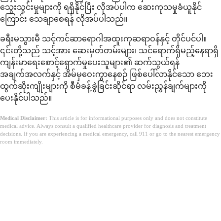
သွေးသွင်းမှုများကို ရရှိနိုင်ပြီး လိုအပ်ပါက ဆေးကုသမှုခံယူနိုင်
ကြောင်း သေချာစေရန် လိုအပ်ပါသည်။
ခရီးမသွားမီ သင့်ကင်ဆာရောဂါအထူးကုဆရာဝန်နှင့် တိုင်ပင်ပါ။
၎င်းတို့သည် သင့်အား ဆေးမှတ်တမ်းများ၊ သင်ရောက်ရှိမည့်နေရာရှိ
ကျန်းမာရေးစောင့်ရှောက်မှုပေးသူများ၏ ဆက်သွယ်ရန်
အချက်အလက်နှင့် အိမ်မှဝေးကွာနေစဉ် ဖြစ်ပေါ်လာနိုင်သော ဘေး
ထွက်ဆိုးကျိုးများကို စီမံခန့်ခွဲခြင်းဆိုင်ရာ လမ်းညွှန်ချက်များကို
ပေးနိုင်ပါသည်။
Medical Disclaimer:
This article is for informational purposes only and does not constitute
medical advice. Always consult a qualified healthcare provider for diagnosis and treatment
decisions. If you are experiencing a medical emergency, call 911 or go to the nearest emergency
room immediately.