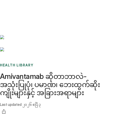
Benchmarks
Stories
FAQ
Sign up / Log in
HEALTH LIBRARY
Amivantamab ဆိုတာဘာလဲ-
အသုံးပြုပုံ၊ ပမာဏ၊ ဘေးထွက်ဆိုး
ကျိုးများနှင့် အခြားအရာများ
Last updated
၂၀၂၆ ဧပြီ ၃