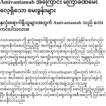
Amivantamab အကြောင်း မကြာခဏမေး
လေ့ရှိသော မေးခွန်းများ
နှလုံးရောဂါရှိသူများအတွက် Amivantamab သည် ဘေး
ကင်းပါသလား။
Amivantamab ကို နှလုံးရောဂါရှိသူများတွင် အသုံးပြုနိုင်သော်လည်း
ဂရုတစိုက်စောင့်ကြည့်ပြီး အကဲဖြတ်ရန် လိုအပ်ပါသည်။ သင့်နှလုံး
အထူးကုဆရာဝန်နှင့် ကင်ဆာအထူးကုဆရာဝန်တို့သည် သင့်သီးခြား
နှလုံးအခြေအနေအတွက် အကျိုးကျေးဇူးများသည် အန္တရာယ်ထက်
သာလွန်မှုရှိမရှိကို အကဲဖြတ်ရန် ပူးပေါင်းလုပ်ဆောင်ပါလိမ့်မည်။
ကုသမှုကိုမစတင်မီ၊ သင်သည် echocardiogram သို့မဟုတ် MUGA
scan အပါအဝင် နှလုံးလုပ်ဆောင်ချက်စစ်ဆေးမှုများ ပြုလုပ်ရန်လို
အပ်ပါသည်။ သင်၏ဆေးဘက်ဆိုင်ရာအဖွဲ့သည် ကုသမှု
တစ်လျှောက်လုံးတွင် သင့်နှလုံးကျန်းမာရေးကို စောင့်ကြည့်မည်ဖြစ်
ပြီး စိုးရိမ်ပူပန်မှုများရှိပါက သင့်စောင့်ရှောက်မှုအစီအစဉ်ကို ပြင်ဆင်
ပေးနိုင်ပါသည်။