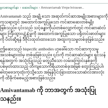
မူလစာမျက်နှာ
ဆေးဝါးများ
Amivantamab Vmjw Intravenous Route
Amivantamab သည် အချို့သော အဆုတ်ကင်ဆာအမျိုးအစားများကို
ကုသရာတွင် အထောက်အကူပြုသော ကင်ဆာဆေးတစ်မျိုး
ဖြစ်သည်။ ၎င်းသည် သင့်ခန္ဓာကိုယ်တစ်လျှောက်တွင် ကင်ဆာဆဲလ်
များ ကြီးထွားပျံ့နှံ့မှုကို အထောက်အကူပြုသော ပရိုတင်းဓာတ်များ
ကို ပိတ်ဆို့ရန် ဒီဇိုင်းထုတ်ထားသော အထူးကုသမှုတစ်ခုဖြစ်သည်။
ဤဆေးသည် bispecific antibodies ဟုခေါ်သော ကင်ဆာကုသမှု
အသစ်များထဲမှ တစ်ခုဖြစ်သည်။ ၎င်းကို ကင်ဆာဆဲလ်များ ရှင်သန်
ရန်အတွက် အသုံးပြုသည့် မတူညီသော လမ်းကြောင်းနှစ်ခုကို
ပစ်မှတ်ထားသည့် တိကျသောကိရိယာတစ်ခုအဖြစ် တွေးကြည့်ပါ၊
ဓါတုဗေဒကုထုံးကဲ့သို့သော အမြန်ပိုင်းခြားထားသောဆဲလ်အားလုံး
ကို ထိခိုက်စေမည့်အစားဖြစ်သည်။
Amivantamab ကို ဘာအတွက် အသုံးပြု
သနည်း။