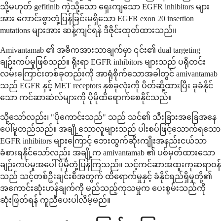
သို့မဟုတ် gefitinib ကဲ့သို့သော ရှေးကျသော EGFR inhibitors များ
အား ကောင်းစွာတုံ့ပြန်ခြင်းမရှိသော EGFR exon 20 insertion
mutations များအား ဆန့်ကျင်ရန် ဒီဇိုင်းထုတ်ထားသည်။
Amivantamab ၏ အဓိကအားသာချက်မှာ ၎င်း၏ dual targeting
ချဉ်းကပ်မှုဖြစ်သည်။ ရိုးရာ EGFR inhibitors များသည် ပရိုတင်း
လမ်းကြောင်းတစ်ခုတည်းကို အာရုံစိုက်သောအခါတွင် amivantamab
သည် EGFR နှင့် MET receptors နှစ်ခုလုံးကို ပိတ်ဆို့ထားပြီး ခုခံနိုင်
သော ကင်ဆာဆဲလ်များကို ပိုမိုထိရောက်စေနိုင်သည်။
သို့သော်လည်း၊ "ပိုကောင်းသည်" သည် သင်၏ သီးခြားအခြေအနေ
ပေါ်မူတည်သည်။ အချို့သောလူများသည် ပါးစပ်ဖြင့်သောက်ရသော
EGFR inhibitors များကြောင့် ဘေးထွက်ဆိုးကျိုးအနည်းငယ်သာ
ခံစားရနိုင်သော်လည်း အချို့က amivantamab ၏ ပစ်မှတ်ထားသော
ချဉ်းကပ်မှုအပေါ် ပိုမိုတုံ့ပြန်ကြသည်။ သင့်ကင်ဆာအထူးကုဆရာဝန်
သည် သင့်တစ်ဦးချင်းစီအတွက် ထိရောက်မှုနှင့် ခံနိုင်ရည်ရှိမှုတို့၏
အကောင်းဆုံးဟန်ချက်ကို မည်သည့်ကုသမှုက ပေးစွမ်းသည်ကို
ဆုံးဖြတ်ရန် ကူညီပေးပါလိမ့်မည်။