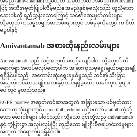
အမည် (amivantamab) သို့မဟုတ် အမှတ်တံဆိပ်အမည် (Rybrevant)
ဖြင့် အသိအမှတ်ပြုပါလိမ့်မည်။ အမည်နှစ်ခုစလုံးသည် တူညီသော
ဆေးဝါးကို ရည်ညွှန်းသောကြောင့် သင်၏ဆေးမှတ်တမ်းများ
သို့မဟုတ် ကုသမှုစာရွက်စာတမ်းများတွင် တစ်ခုခုကိုတွေ့ပါက စိတ်
မပူပါနှင့်။
Amivantamab အစားထိုးနည်းလမ်းများ
Amivantamab သည် သင့်အတွက် မသင့်လျော်ပါက သို့မဟုတ် ထိ
ရောက်စွာ အလုပ်မလုပ်တော့ပါက အခြားကုသမှုရွေးချယ်စရာအချို့
ရရှိနိုင်ပါသည်။ အကောင်းဆုံးရွေးချယ်မှုသည် သင်၏ သီးခြား
အဆုတ်ကင်ဆာအမျိုးအစားနှင့် သင်ရရှိခဲ့သော ယခင်ကုသမှုများ
ပေါ်တွင် မူတည်သည်။
EGFR-positive အဆုတ်ကင်ဆာအတွက် အခြားသော ပစ်မှတ်ထား
သော ကုထုံးများတွင် osimertinib, erlotinib သို့မဟုတ် afatinib ကဲ့သို့
သော ဆေးဝါးများ ပါဝင်သည်။ သို့သော် ၎င်းတို့သည် amivantamab
နှင့် ကွဲပြားစွာ အလုပ်လုပ်ပြီး တူညီသော မျိုးရိုးဗီဇပြောင်းလဲမှုများ
အတွက် ထိရောက်မှုမရှိနိုင်ပါ။