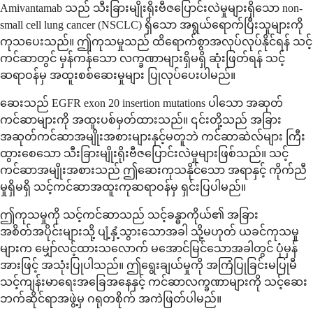
Amivantamab သည် သီးခြားမျိုးရိုးဗီဇပြောင်းလဲမှုများရှိသော non-
small cell lung cancer (NSCLC) ရှိသော အရွယ်ရောက်ပြီးသူများကို
ကုသပေးသည်။ ဤကုသမှုသည် ထိရောက်စွာအလုပ်လုပ်နိုင်ရန် သင့်
ကင်ဆာတွင် မှန်ကန်သော လက္ခဏာများရှိမရှိ ဆုံးဖြတ်ရန် သင့်
ဆရာဝန်မှ အထူးစစ်ဆေးမှုများ ပြုလုပ်ပေးပါမည်။
ဆေးသည် EGFR exon 20 insertion mutations ပါသော အဆုတ်
ကင်ဆာများကို အထူးပစ်မှတ်ထားသည်။ ၎င်းတို့သည် အခြား
အဆုတ်ကင်ဆာအမျိုးအစားများနှင့်မတူဘဲ ကင်ဆာဆဲလ်များ ကြီး
ထွားစေသော သီးခြားမျိုးရိုးဗီဇပြောင်းလဲမှုများဖြစ်သည်။ သင့်
ကင်ဆာအမျိုးအစားသည် ဤဆေးကုသနိုင်သော အရာနှင့် ကိုက်ညီ
မှုရှိမရှိ သင့်ကင်ဆာအထူးကုဆရာဝန်မှ ရှင်းပြပါမည်။
ဤကုသမှုကို သင့်ကင်ဆာသည် သင့်ခန္ဓာကိုယ်၏ အခြား
အစိတ်အပိုင်းများသို့ ပျံ့နှံ့သွားသောအခါ သို့မဟုတ် ယခင်ကုသမှု
များက မျှော်လင့်ထားသလောက် မအောင်မြင်သောအခါတွင် ပုံမှန်
အားဖြင့် အသုံးပြုပါသည်။ ဤရွေးချယ်မှုကို အကြံပြုခြင်းမပြုမီ
သင့်ကျန်းမာရေးအခြေအနေနှင့် ကင်ဆာလက္ခဏာများကို သင့်ဆေး
ဘက်ဆိုင်ရာအဖွဲ့မှ ဂရုတစိုက် အကဲဖြတ်ပါမည်။