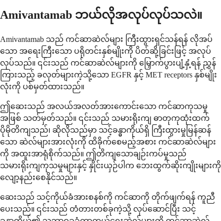
Amivantamab ဘယ်လိုအလုပ်လုပ်သလဲ။
Amivantamab သည် ကင်ဆာဆဲလ်များ ကြီးထွားရှင်သန်ရန် လိုအပ်
သော အရေးကြီးသော ပရိုတင်းနှစ်မျိုးကို ပိတ်ဆို့ခြင်းဖြင့် အလုပ်
လုပ်သည်။ ၎င်းသည် ကင်ဆာဆဲလ်များကို မြှောက်ပွားပျံ့နှံ့ရန် ညွှန်
ကြားသည့် ခလုတ်များကဲ့သို့သော EGFR နှင့် MET receptors နှစ်မျိုး
လုံးကို ပစ်မှတ်ထားသည်။
ဤဆေးသည် အလယ်အလတ်အားကောင်းသော ကင်ဆာကုသမှု
အဖြစ် သတ်မှတ်သည်။ ၎င်းသည် သမားရိုးကျ ဓာတုကုထုံးထက်
ပိုမိုတိကျသည်၊ ဆိုလိုသည်မှာ သင့်ခန္ဓာကိုယ်ရှိ ကြီးထွားမှုမြန်ဆန်
သော ဆဲလ်များအားလုံးကို ထိခိုက်စေမည့်အစား ကင်ဆာဆဲလ်များ
ကို အထူးအာရုံစိုက်သည်။ ဤတိကျသောချဉ်းကပ်မှုသည်
သမားရိုးကျကုသမှုများနှင့် နှိုင်းယှဉ်ပါက ဘေးထွက်ဆိုးကျိုးများကို
လျော့နည်းစေနိုင်သည်။
ဆေးသည် သင့်ကိုယ်ခံအားစနစ်ကို ကင်ဆာကို တိုက်ဖျက်ရန် ကူညီ
ပေးသည်။ ၎င်းသည် တံတားတစ်ခုကဲ့သို့ လုပ်ဆောင်ပြီး သင့်
ခန္ဓာကိုယ်၏ သဘာဝခုခံကာကွယ်ရေးဆဲလ်များကို ကင်ဆာဆဲလ်