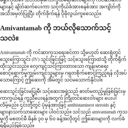
များနှင့် ချိတ်ဆက်ပေးကာ သင့်ကိုယ်ခံအားစနစ်အား အကျိတ်ကို
အသိအမှတ်ပြုပြီး တိုက်ခိုက်ရန် ပိုမိုလွယ်ကူစေသည်။
Amivantamab ကို ဘယ်လိုသောက်သင့်
သလဲ။
Amivantamab ကို ကင်ဆာကုသရေးစင်တာ သို့မဟုတ် ဆေးရုံတွင်
သွေးကြောသွင်း (IV) သွင်းခြင်းဖြင့် သင့်သွေးကြောထဲသို့ တိုက်ရိုက်
ထိုးသွင်းသည်။ လေ့ကျင့်သင်ကြားထားသော ကျန်းမာရေး
စောင့်ရှောက်မှုကျွမ်းကျင်သူများမှ ဂရုတစိုက်စောင့်ကြည့်ရန် လိုအပ်
သောကြောင့် ဤဆေးကို အိမ်တွင် သင်မသောက်နိုင်ပါ။
ဆေးသွင်းခြင်းမပြုမီ၊ သင့်ဆေးအဖွဲ့သည် ဓာတ်မတည့်မှုဖြစ်ခြင်းမှ
ကာကွယ်ရန် ကူညီပေးရန်အတွက် ကြိုတင်ဆေးဝါးများ ပေးပါ
လိမ့်မည်။ ၎င်းတို့တွင် ပုံမှန်အားဖြင့် antihistamines၊ steroids နှင့်
ဖျားနာသက်သာဆေးများ ပါဝင်သည်။ သင်သည် amivantamab ကုသ
မှုကို မစတင်မီ မိနစ် ၃၀ မှ ၆၀ ခန့်အလိုတွင် ဤဆေးများကို လက်ခံ
ရရှိမည်ဖြစ်သည်။