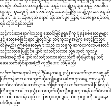
တစ်ဦး သိသိသာသာကွာခြားပါသည်။ အချို့လူများသည် လပေါင်း
များစွာ ကုသမှုကို ဆက်လက်လုပ်ဆောင်ကြပြီး အချို့မှာ ဘေးထွက်
ဆိုးကျိုးများ သို့မဟုတ် ရောဂါတိုးတက်မှုကြောင့် စောစီးစွာ ရပ်တန့်
ရန် လိုအပ်နိုင်သည်။
သင့်ကင်ဆာရောဂါကုသမှု အောင်မြင်မှုရှိမရှိကို ပုံမှန်စစ်ဆေးမှုများ
နှင့် သွေးစစ်ခြင်းများပြုလုပ်ပြီး သင့်ကုသမှုအဖွဲ့က စောင့်ကြည့်ပါ
လိမ့်မည်။ ဤစစ်ဆေးမှုများသည် ကုသမှုကို ဆက်လက်လုပ်ဆောင်
သင့်သလား၊ ပြုပြင်ပြောင်းလဲသင့်သလား သို့မဟုတ် ကုသမှု
အစီအစဉ်ကို ပြောင်းလဲသင့်သလားဆိုသည်ကို ဆုံးဖြတ်ရန် သင့်
ဆေးဘက်ဆိုင်ရာအဖွဲ့ကို ကူညီပေးပါလိမ့်မည်။
သင့်ကင်ဆာရောဂါ တည်ငြိမ်နေသရွေ့ (သို့) သေးငယ်သွားသရွေ့နှင့်
ပြင်းထန်သော ဘေးထွက်ဆိုးကျိုးများ မခံစားရသရွေ့ ကုသမှုကို
ဆက်လက်လုပ်ဆောင်သွားမည်ဖြစ်သည်။ ကင်ဆာရောဂါ ပြန်လည်
ကြီးထွားလာပါက (သို့) ဘေးထွက်ဆိုးကျိုးများကုသရန် ခက်ခဲလာပါ
က သင့်ဆရာဝန်သည် အခြားကုသမှုရွေးချယ်စရာများကို ဆွေးနွေး
ပါလိမ့်မည်။