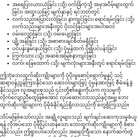
အရေပြားယားယံခြင်း (သို့) ဝက်ခြံကဲ့သို့ အဖုအပိမ့်များထွက်
ခြင်း၊ အထူးသဖြင့် မျက်နှာနှင့် ရင်ဘတ်တွင်
လက်သည်းပြောင်းလဲခြင်း၊ နာကျင်ခြင်း၊ ရောင်ရမ်းခြင်း (သို့)
လက်သည်းများအနီးတွင် ပိုးဝင်ခြင်းများအပါအဝင်
ဝမ်းလျှောခြင်း (သို့) ဝမ်းပျော့ခြင်း
ပျို့အန်ခြင်း (သို့) အစာစားချင်စိတ်မရှိခြင်း
ပင်ပန်းနွမ်းနယ်ခြင်း (သို့) ပုံမှန်ထက် ပို၍ပင်ပန်းခြင်း
ကြွက်သား (သို့) အဆစ်အမြစ်နာကျင်ခြင်း
လက်၊ ခြေထောက် (သို့) မျက်လုံးများအနီးတွင် ရောင်ရမ်းခြင်း
ဤဘုံဘေးထွက်ဆိုးကျိုးများကို ပံ့ပိုးမှုစောင့်ရှောက်မှုနှင့် သင့်
ဆရာဝန်ညွှန်ကြားနိုင်သော ဆေးဝါးများဖြင့် ပုံမှန်အားဖြင့် စီမံခန့်ခွဲ
နိုင်သည်။ လူအများစုသည် ၎င်းတို့၏ခန္ဓာကိုယ်က ကုသမှုကို
လိုက်လျောညီထွေဖြစ်အောင် လုပ်ဆောင်လာသည်နှင့်အမျှ ဘေး
ထွက်ဆိုးကျိုးများက ပိုမိုခံနိုင်ရည်ရှိလာသည်ကို တွေ့ရှိကြသည်။
သိပ်မဖြစ်သော်လည်း အချို့လူများသည် ချက်ချင်းဆေးကုသမှုခံယူ
ရန် လိုအပ်သော ပိုမိုပြင်းထန်သော ဘေးထွက်ဆိုးကျိုးများကို ခံစား
ရနိုင်သည်။ ဤရှားပါးသော်လည်း အရေးကြီးသော နောက်ဆက်တွဲ