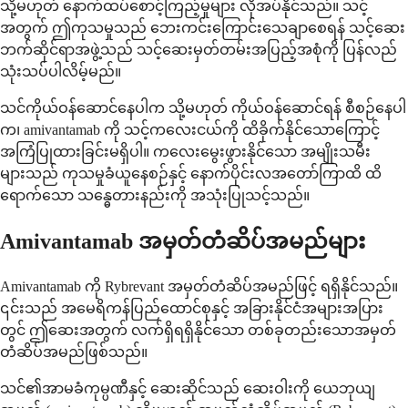
သို့မဟုတ် နောက်ထပ်စောင့်ကြည့်မှုများ လိုအပ်နိုင်သည်။ သင့်
အတွက် ဤကုသမှုသည် ဘေးကင်းကြောင်းသေချာစေရန် သင့်ဆေး
ဘက်ဆိုင်ရာအဖွဲ့သည် သင့်ဆေးမှတ်တမ်းအပြည့်အစုံကို ပြန်လည်
သုံးသပ်ပါလိမ့်မည်။
သင်ကိုယ်ဝန်ဆောင်နေပါက သို့မဟုတ် ကိုယ်ဝန်ဆောင်ရန် စီစဉ်နေပါ
က၊ amivantamab ကို သင့်ကလေးငယ်ကို ထိခိုက်နိုင်သောကြောင့်
အကြံပြုထားခြင်းမရှိပါ။ ကလေးမွေးဖွားနိုင်သော အမျိုးသမီး
များသည် ကုသမှုခံယူနေစဉ်နှင့် နောက်ပိုင်းလအတော်ကြာထိ ထိ
ရောက်သော သန္ဓေတားနည်းကို အသုံးပြုသင့်သည်။
Amivantamab အမှတ်တံဆိပ်အမည်များ
Amivantamab ကို Rybrevant အမှတ်တံဆိပ်အမည်ဖြင့် ရရှိနိုင်သည်။
၎င်းသည် အမေရိကန်ပြည်ထောင်စုနှင့် အခြားနိုင်ငံအများအပြား
တွင် ဤဆေးအတွက် လက်ရှိရရှိနိုင်သော တစ်ခုတည်းသောအမှတ်
တံဆိပ်အမည်ဖြစ်သည်။
သင်၏အာမခံကုမ္ပဏီနှင့် ဆေးဆိုင်သည် ဆေးဝါးကို ယေဘုယျ