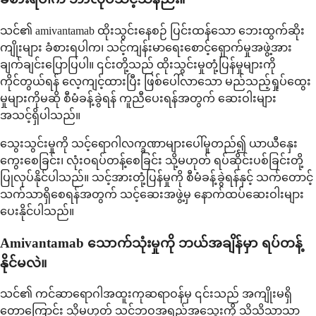
သင်၏ amivantamab ထိုးသွင်းနေစဉ် ပြင်းထန်သော ဘေးထွက်ဆိုး
ကျိုးများ ခံစားရပါက၊ သင့်ကျန်းမာရေးစောင့်ရှောက်မှုအဖွဲ့အား
ချက်ချင်းပြောပြပါ။ ၎င်းတို့သည် ထိုးသွင်းမှုတုံ့ပြန်မှုများကို
ကိုင်တွယ်ရန် လေ့ကျင့်ထားပြီး ဖြစ်ပေါ်လာသော မည်သည့်ရှုပ်ထွေး
မှုများကိုမဆို စီမံခန့်ခွဲရန် ကူညီပေးရန်အတွက် ဆေးဝါးများ
အသင့်ရှိပါသည်။
သွေးသွင်းမှုကို သင့်ရောဂါလက္ခဏာများပေါ်မူတည်၍ ယာယီနှေး
ကွေးစေခြင်း၊ လုံးဝရပ်တန့်စေခြင်း သို့မဟုတ် ရပ်ဆိုင်းပစ်ခြင်းတို့
ပြုလုပ်နိုင်ပါသည်။ သင့်အားတုံ့ပြန်မှုကို စီမံခန့်ခွဲရန်နှင့် သက်တောင့်
သက်သာရှိစေရန်အတွက် သင့်ဆေးအဖွဲ့မှ နောက်ထပ်ဆေးဝါးများ
ပေးနိုင်ပါသည်။
Amivantamab သောက်သုံးမှုကို ဘယ်အချိန်မှာ ရပ်တန့်
နိုင်မလဲ။
သင်၏ ကင်ဆာရောဂါအထူးကုဆရာဝန်မှ ၎င်းသည် အကျိုးမရှိ
တော့ကြောင်း သို့မဟုတ် သင့်ဘဝအရည်အသွေးကို သိသိသာသာ