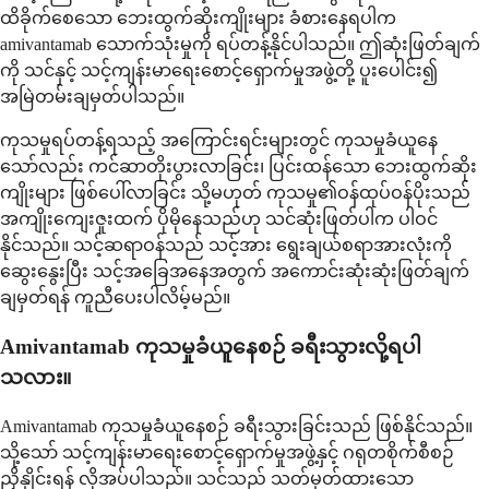
ထိခိုက်စေသော ဘေးထွက်ဆိုးကျိုးများ ခံစားနေရပါက
amivantamab သောက်သုံးမှုကို ရပ်တန့်နိုင်ပါသည်။ ဤဆုံးဖြတ်ချက်
ကို သင်နှင့် သင့်ကျန်းမာရေးစောင့်ရှောက်မှုအဖွဲ့တို့ ပူးပေါင်း၍
အမြဲတမ်းချမှတ်ပါသည်။
ကုသမှုရပ်တန့်ရသည့် အကြောင်းရင်းများတွင် ကုသမှုခံယူနေ
သော်လည်း ကင်ဆာတိုးပွားလာခြင်း၊ ပြင်းထန်သော ဘေးထွက်ဆိုး
ကျိုးများ ဖြစ်ပေါ်လာခြင်း သို့မဟုတ် ကုသမှု၏ဝန်ထုပ်ဝန်ပိုးသည်
အကျိုးကျေးဇူးထက် ပိုမိုနေသည်ဟု သင်ဆုံးဖြတ်ပါက ပါဝင်
နိုင်သည်။ သင့်ဆရာဝန်သည် သင့်အား ရွေးချယ်စရာအားလုံးကို
ဆွေးနွေးပြီး သင့်အခြေအနေအတွက် အကောင်းဆုံးဆုံးဖြတ်ချက်
ချမှတ်ရန် ကူညီပေးပါလိမ့်မည်။
Amivantamab ကုသမှုခံယူနေစဉ် ခရီးသွားလို့ရပါ
သလား။
Amivantamab ကုသမှုခံယူနေစဉ် ခရီးသွားခြင်းသည် ဖြစ်နိုင်သည်။
သို့သော် သင့်ကျန်းမာရေးစောင့်ရှောက်မှုအဖွဲ့နှင့် ဂရုတစိုက်စီစဉ်
ညှိနှိုင်းရန် လိုအပ်ပါသည်။ သင်သည် သတ်မှတ်ထားသော