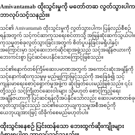
Amivantamab ထိုးသွင်းမှုကို မတော်တဆ လွတ်သွားပါက
ဘာလုပ်သင့်သနည်း။
သင်၏ Amivantamab ထိုးသွင်းမှုကို လွတ်သွားပါက၊ ပြန်လည်စီစဉ်
ရန်အတွက် သင့်ကင်ဆာကုသရေးစင်တာသို့ အမြန်ဆုံးဆက်သွယ်ပါ။
ကုသမှုတစ်ခုလွတ်သွားခြင်းအတွက် စိတ်ပူပန်ခြင်းမရှိပါနှင့်၊
အကြောင်းမှာ သင့်ဆေးဘက်ဆိုင်ရာအဖွဲ့သည် သင့်အချိန်ဇယားကို
ဘေးကင်းစွာ ပြင်ဆင်ပေးနိုင်သောကြောင့်ဖြစ်သည်။
သင်၏နောက်တစ်ကြိမ်ဆေးပမာဏအတွက် အကောင်းဆုံးအချိန်ကို
သင့်နောက်ဆုံးကုသမှုမှ မည်မျှကြာမြင့်သည်ကို အခြေခံ၍ သင့်
ကျန်းမာရေးစောင့်ရှောက်မှုအဖွဲ့က ဆုံးဖြတ်ပေးမည်ဖြစ်သည်။ ၎င်း
တို့သည် သင့်ကြိုတင်ဆေးဝါးများ သို့မဟုတ် စောင့်ကြည့်ရေး
အချိန်ဇယားကို ပြင်ဆင်ရန်လိုအပ်နိုင်သော်လည်း ဆေးပမာဏတစ်ခု
လွတ်သွားခြင်းသည် သင်၏ယေဘုယျကုသမှုအစီအစဉ်ကို
ယေဘုယျအားဖြင့် ထိခိုက်စေမည်မဟုတ်ပါ။
ထိုးသွင်းနေစဉ် ပြင်းထန်သော ဘေးထွက်ဆိုးကျိုးများ
ခံစားရပါက ဘာလုပ်သင့်သနည်း။