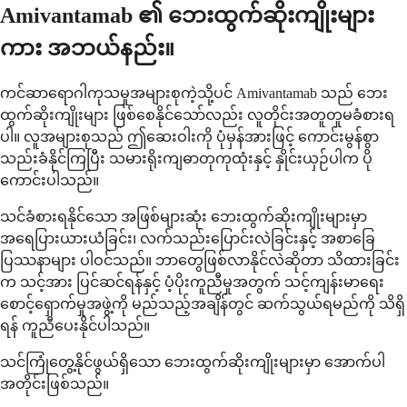
Amivantamab ၏ ဘေးထွက်ဆိုးကျိုးများ
ကား အဘယ်နည်း။
ကင်ဆာရောဂါကုသမှုအများစုကဲ့သို့ပင် Amivantamab သည် ဘေး
ထွက်ဆိုးကျိုးများ ဖြစ်စေနိုင်သော်လည်း လူတိုင်းအတူတူမခံစားရ
ပါ။ လူအများစုသည် ဤဆေးဝါးကို ပုံမှန်အားဖြင့် ကောင်းမွန်စွာ
သည်းခံနိုင်ကြပြီး သမားရိုးကျဓာတုကုထုံးနှင့် နှိုင်းယှဉ်ပါက ပို
ကောင်းပါသည်။
သင်ခံစားရနိုင်သော အဖြစ်များဆုံး ဘေးထွက်ဆိုးကျိုးများမှာ
အရေပြားယားယံခြင်း၊ လက်သည်းပြောင်းလဲခြင်းနှင့် အစာခြေ
ပြဿနာများ ပါဝင်သည်။ ဘာတွေဖြစ်လာနိုင်လဲဆိုတာ သိထားခြင်း
က သင့်အား ပြင်ဆင်ရန်နှင့် ပံ့ပိုးကူညီမှုအတွက် သင့်ကျန်းမာရေး
စောင့်ရှောက်မှုအဖွဲ့ကို မည်သည့်အချိန်တွင် ဆက်သွယ်ရမည်ကို သိရှိ
ရန် ကူညီပေးနိုင်ပါသည်။
သင်ကြုံတွေ့နိုင်ဖွယ်ရှိသော ဘေးထွက်ဆိုးကျိုးများမှာ အောက်ပါ
အတိုင်းဖြစ်သည်။