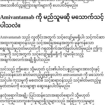
အသေးစိတ်ညွှန်ကြားချက်များကို ပေးပါလိမ့်မည်။
Amivantamab ကို မည်သူမဆို မသောက်သင့်
ပါသလဲ။
Amivantamab သည် လူတိုင်းအတွက် သင့်လျော်မှုမရှိပါ၊ သင့်ကင်ဆာ
အထူးကုဆရာဝန်သည် သင့်အခြေအနေအတွက် မှန်ကန်သော
ရွေးချယ်မှုဟုတ်မဟုတ်ကို ဂရုတစိုက်အကဲဖြတ်ပါလိမ့်မည်။ ဤကု
သမှုကို သင့်အတွက် သင့်လျော်မှုရှိမရှိကို လွှမ်းမိုးသည့်
အချက်အလက်အချို့ရှိပါသည်။
သင်သည် ဤဆေး သို့မဟုတ် ၎င်း၏ပါဝင်ပစ္စည်းများအားလုံးနှင့်
ပြင်းထန်သော ဓါတ်မတည့်မှုဖြစ်ဖူးပါက amivantamab ကို မသောက်
သင့်ပါ။ ကုသမှုကို မစတင်မီ သင့်ဆရာဝန်သည် သင့်ဓါတ်မတည့်မှု
မှတ်တမ်းကို သေချာစွာ ဆွေးနွေးပါလိမ့်မည်။
နှလုံးရောဂါအချို့၊ ပြင်းထန်သောအဆုတ်ရောဂါ သို့မဟုတ်
တက်ကြွသောကူးစက်မှုများရှိသူများသည် အခြားကုသမှုများ