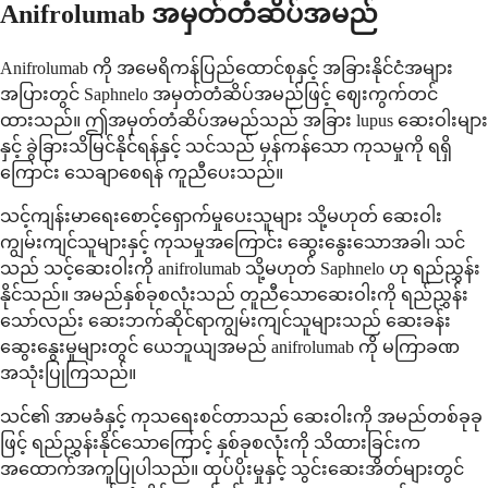
Anifrolumab အမှတ်တံဆိပ်အမည်
Anifrolumab ကို အမေရိကန်ပြည်ထောင်စုနှင့် အခြားနိုင်ငံအများ
အပြားတွင် Saphnelo အမှတ်တံဆိပ်အမည်ဖြင့် ဈေးကွက်တင်
ထားသည်။ ဤအမှတ်တံဆိပ်အမည်သည် အခြား lupus ဆေးဝါးများ
နှင့် ခွဲခြားသိမြင်နိုင်ရန်နှင့် သင်သည် မှန်ကန်သော ကုသမှုကို ရရှိ
ကြောင်း သေချာစေရန် ကူညီပေးသည်။
သင့်ကျန်းမာရေးစောင့်ရှောက်မှုပေးသူများ သို့မဟုတ် ဆေးဝါး
ကျွမ်းကျင်သူများနှင့် ကုသမှုအကြောင်း ဆွေးနွေးသောအခါ၊ သင်
သည် သင့်ဆေးဝါးကို anifrolumab သို့မဟုတ် Saphnelo ဟု ရည်ညွှန်း
နိုင်သည်။ အမည်နှစ်ခုစလုံးသည် တူညီသောဆေးဝါးကို ရည်ညွှန်း
သော်လည်း ဆေးဘက်ဆိုင်ရာကျွမ်းကျင်သူများသည် ဆေးခန်း
ဆွေးနွေးမှုများတွင် ယေဘူယျအမည် anifrolumab ကို မကြာခဏ
အသုံးပြုကြသည်။
သင်၏ အာမခံနှင့် ကုသရေးစင်တာသည် ဆေးဝါးကို အမည်တစ်ခုခု
ဖြင့် ရည်ညွှန်းနိုင်သောကြောင့် နှစ်ခုစလုံးကို သိထားခြင်းက
အထောက်အကူပြုပါသည်။ ထုပ်ပိုးမှုနှင့် သွင်းဆေးအိတ်များတွင်