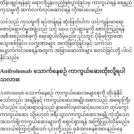
ထိန်းချုပ်ရန်နှင့် ရောဂါပြန်လည်ဖြစ်ပွားခြင်းမှ ကာကွယ်ရန် ရေရှည်
ကုသမှုကို ဆက်လက်လုပ်ဆောင်ရန် လိုအပ်ပေမည်။
သင်သည် ကုသမှုကို ရပ်တန့်ရန် ဆုံးဖြတ်ပါက သင့်ကျန်းမာရေး
စောင့်ရှောက်မှုအဖွဲ့သည် သင့် lupus လှုပ်ရှားမှုကို စောင့်ကြည့်ရန်
အစီအစဉ်တစ်ခုကို ရေးဆွဲပါလိမ့်မည်။ ၎င်းတွင် ပိုမိုမကြာခဏ
သွေးစစ်ခြင်း၊ လက္ခဏာများ အကဲဖြတ်ခြင်းနှင့် သက်သာ
ပျောက်ကင်းစေရန်အတွက် အခြားဆေးဝါးများ စတင်ခြင်းတို့ ပါဝင်
နိုင်သည်။
Anifrolumab သောက်နေစဉ် ကာကွယ်ဆေးထိုးလို့ရပါ
သလား။
Anifrolumab သောက်နေစဉ် ကာကွယ်ဆေးအများစုကို ထိုးနှံနိုင်
သော်လည်း အချိန်နှင့် ကာကွယ်ဆေးအမျိုးအစားသည် အရေးကြီး
ပါသည်။ သင့်ဆရာဝန်သည် နှာခေါင်းမှတဆင့်ပေးသော တုပ်ကွေး
ကာကွယ်ဆေး သို့မဟုတ် ခရီးသွားကာကွယ်ဆေးအချို့ကဲ့သို့သော
အသက်ရှိကာကွယ်ဆေးများကို ရှောင်ရှားရန် အကြံပြုပါလိမ့်မည်။
အဘယ်ကြောင့်ဆိုသော် ၎င်းတို့သည် ခုခံအားစနစ်အားနည်းနေ