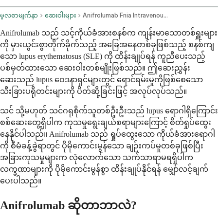
မူလစာမျက်နှာ
ဆေးဝါးများ
Anifrolumab Fnia Intravenous Route
Anifrolumab သည် သင့်ကိုယ်ခံအားစနစ်က ကျန်းမာသောတစ်ရှူးများ
ကို မှားယွင်းစွာတိုက်ခိုက်သည့် အခြေအနေတစ်ခုဖြစ်သည့် စနစ်ကျ
သော lupus erythematosus (SLE) ကို ထိန်းချုပ်ရန် ကူညီပေးသည့်
ပစ်မှတ်ထားသော ဆေးဝါးတစ်မျိုးဖြစ်သည်။ ဤဆေးညွှန်း
ဆေးသည် lupus ဝေဒနာရှင်များတွင် ရောင်ရမ်းမှုကိုဖြစ်စေသော
သီးခြားပရိုတင်းများကို ပိတ်ဆို့ခြင်းဖြင့် အလုပ်လုပ်သည်။
သင် သို့မဟုတ် သင်ဂရုစိုက်သူတစ်ဦးဦးသည် lupus ရောဂါရှိကြောင်း
စစ်ဆေးတွေ့ရှိပါက ကုသမှုရွေးချယ်စရာများကြောင့် စိတ်ရှုပ်ထွေး
နေနိုင်ပါသည်။ Anifrolumab သည် ရှုပ်ထွေးသော ကိုယ်ခံအားရောဂါ
ကို စီမံခန့်ခွဲရာတွင် ပိုမိုကောင်းမွန်သော ချဉ်းကပ်မှုတစ်ခုဖြစ်ပြီး
အခြားကုသမှုများက လုံလောက်သော သက်သာရာမရရှိပါက
လက္ခဏာများကို ပိုမိုကောင်းမွန်စွာ ထိန်းချုပ်နိုင်ရန် မျှော်လင့်ချက်
ပေးပါသည်။
Anifrolumab ဆိုတာဘာလဲ?