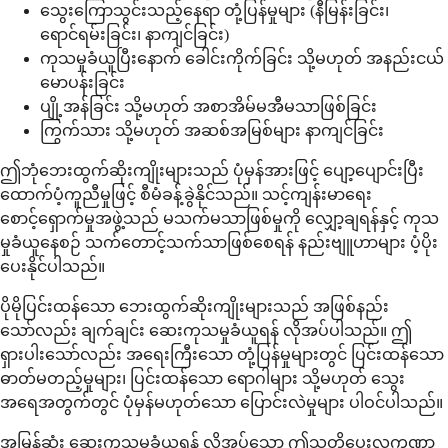
သွေးကြောသွင်းသည့်နေရာ တုံ့ပြန်မှုများ (နီမြန်းခြင်း၊
ရောင်ရမ်းခြင်း၊ နာကျင်ခြင်း)
ကုသမှုခံယူပြီးနောက် ခေါင်းကိုက်ခြင်း သို့မဟုတ် အနည်းငယ်
မောပန်းခြင်း
ပျို့အန်ခြင်း သို့မဟုတ် အစာအိမ်မအီမသာဖြစ်ခြင်း
ကြွက်သား သို့မဟုတ် အဆစ်အမြစ်များ နာကျင်ခြင်း
ဤဘုံဘေးထွက်ဆိုးကျိုးများသည် ပုံမှန်အားဖြင့် ပျော့ပျောင်းပြီး
ထောက်ပံ့ကူညီမှုဖြင့် စီမံခန့်ခွဲနိုင်သည်။ သင့်ကျန်းမာရေး
စောင့်ရှောက်မှုအဖွဲ့သည် မသက်မသာဖြစ်မှုကို လျှော့ချရန်နှင့် ကုသ
မှုခံယူနေစဉ် သက်တောင့်သက်သာဖြစ်စေရန် နည်းဗျူဟာများ ပံ့ပိုး
ပေးနိုင်ပါသည်။
ပိုမိုပြင်းထန်သော ဘေးထွက်ဆိုးကျိုးများသည် အဖြစ်နည်း
သော်လည်း ချက်ချင်း ဆေးကုသမှုခံယူရန် လိုအပ်ပါသည်။ ဤ
ရှားပါးသော်လည်း အရေးကြီးသော တုံ့ပြန်မှုများတွင် ပြင်းထန်သော
ဓာတ်မတည့်မှုများ၊ ပြင်းထန်သော ရောဂါများ သို့မဟုတ် သွေး
အရေအတွက်တွင် ပုံမှန်မဟုတ်သော ပြောင်းလဲမှုများ ပါဝင်ပါသည်။
အမြန်ဆုံး ဆေးကုသမှုခံယူရန် လိုအပ်သော ဤသတိပေးလက္ခဏာ