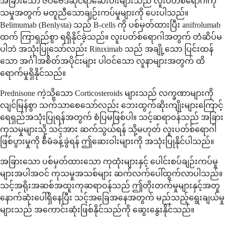
အခြားသော ဇီဝဗေဒဆိုင်ရာဆေးဝါးများသည် လူးပတ်စ်ရောဂါကု
သမှုအတွက် မတူညီသောချဉ်းကပ်မှုများကို ပေးပါသည်။
Belimumab (Benlysta) သည် B-cells ကို ပစ်မှတ်ထားပြီး anifrolumab
ထက် ကြာရှည်စွာ ရရှိနိုင်ခဲ့သည်။ လူးပတ်စ်ရောဂါအတွက် တံဆိပ်မ
ပါဘဲ အသုံးပြုသော်လည်း Rituximab သည် အချို့သော ပြင်းထန်
သော အင်္ဂါအစိတ်အပိုင်းများ ပါဝင်သော လူနာများအတွက် ထိ
ရောက်မှုရှိနိုင်သည်။
Prednisone ကဲ့သို့သော Corticosteroids များသည် လက္ခဏာများကို
လျင်မြန်စွာ သက်သာစေသော်လည်း ဘေးထွက်ဆိုးကျိုးများကြောင့်
ရေရှည်အသုံးပြုရန်အတွက် စံပြမဖြစ်ပါ။ သင့်ဆရာဝန်သည် အခြား
ကုသမှုများသို့ သင့်အား ဆက်သွယ်ရန် သို့မဟုတ် လူးပတ်စ်ရောဂါ
ဖြစ်ပွားမှုကို စီမံခန့်ခွဲရန် ဤဆေးဝါးများကို အသုံးပြုနိုင်ပါသည်။
အခြားသော ပစ်မှတ်ထားသော ကုထုံးများနှင့် ပေါင်းစပ်ချဉ်းကပ်မှု
များအပါအဝင် ကုသမှုအသစ်များ ဆက်လက်ပေါ်ထွက်လာပါသည်။
သင့်အရိုးအဆစ်အထူးကုဆရာဝန်သည် ဤတိုးတက်မှုများနှင့်အတူ
နောက်ဆုံးပေါ်ရှိနေပြီး သင့်အခြေအနေအတွက် မည်သည့်ရွေးချယ်မှု
များသည် အကောင်းဆုံးဖြစ်နိုင်သည်ကို ဆွေးနွေးနိုင်သည်။