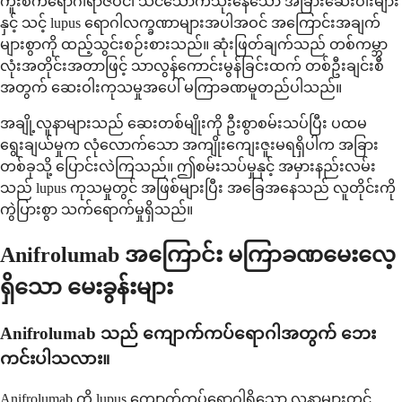
ကူးစက်ရောဂါရာဇဝင်၊ သင်သောက်သုံးနေသော အခြားဆေးဝါးများ
နှင့် သင့် lupus ရောဂါလက္ခဏာများအပါအဝင် အကြောင်းအချက်
များစွာကို ထည့်သွင်းစဉ်းစားသည်။ ဆုံးဖြတ်ချက်သည် တစ်ကမ္ဘာ
လုံးအတိုင်းအတာဖြင့် သာလွန်ကောင်းမွန်ခြင်းထက် တစ်ဦးချင်းစီ
အတွက် ဆေးဝါးကုသမှုအပေါ် မကြာခဏမူတည်ပါသည်။
အချို့လူနာများသည် ဆေးတစ်မျိုးကို ဦးစွာစမ်းသပ်ပြီး ပထမ
ရွေးချယ်မှုက လုံလောက်သော အကျိုးကျေးဇူးမရရှိပါက အခြား
တစ်ခုသို့ ပြောင်းလဲကြသည်။ ဤစမ်းသပ်မှုနှင့် အမှားနည်းလမ်း
သည် lupus ကုသမှုတွင် အဖြစ်များပြီး အခြေအနေသည် လူတိုင်းကို
ကွဲပြားစွာ သက်ရောက်မှုရှိသည်။
Anifrolumab အကြောင်း မကြာခဏမေးလေ့
ရှိသော မေးခွန်းများ
Anifrolumab သည် ကျောက်ကပ်ရောဂါအတွက် ဘေး
ကင်းပါသလား။
Anifrolumab ကို lupus ကျောက်ကပ်ရောဂါရှိသော လူနာများတွင်