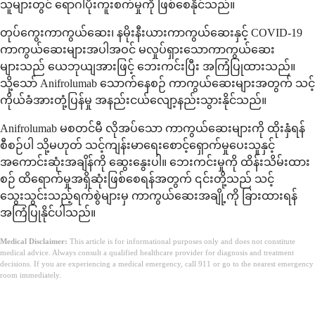
သူများတွင် ရောဂါပိုးကူးစက်မှုကို ဖြစ်စေနိုင်သည်။
တုပ်ကွေးကာကွယ်ဆေး၊ နမိုးနီးယားကာကွယ်ဆေးနှင့် COVID-19
ကာကွယ်ဆေးများအပါအဝင် မလှုပ်ရှားသောကာကွယ်ဆေး
များသည် ယေဘုယျအားဖြင့် ဘေးကင်းပြီး အကြံပြုထားသည်။
သို့သော် Anifrolumab သောက်နေစဉ် ကာကွယ်ဆေးများအတွက် သင့်
ကိုယ်ခံအားတုံ့ပြန်မှု အနည်းငယ်လျော့နည်းသွားနိုင်သည်။
Anifrolumab မစတင်မီ လိုအပ်သော ကာကွယ်ဆေးများကို ထိုးနှံရန်
စီစဉ်ပါ သို့မဟုတ် သင့်ကျန်းမာရေးစောင့်ရှောက်မှုပေးသူနှင့်
အကောင်းဆုံးအချိန်ကို ဆွေးနွေးပါ။ ဘေးကင်းမှုကို ထိန်းသိမ်းထား
စဉ် ထိရောက်မှုအရှိဆုံးဖြစ်စေရန်အတွက် ၎င်းတို့သည် သင့်
သွေးသွင်းသည့်ရက်စွဲများမှ ကာကွယ်ဆေးအချို့ကို ခြားထားရန်
အကြံပြုနိုင်ပါသည်။
Medical Disclaimer:
This article is for informational purposes only and does not constitute
medical advice. Always consult a qualified healthcare provider for diagnosis and treatment
decisions. If you are experiencing a medical emergency, call 911 or go to the nearest emergency
room immediately.