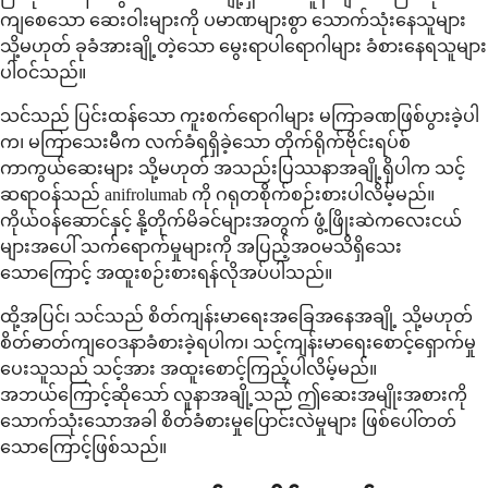
ကျစေသော ဆေးဝါးများကို ပမာဏများစွာ သောက်သုံးနေသူများ
သို့မဟုတ် ခုခံအားချို့တဲ့သော မွေးရာပါရောဂါများ ခံစားနေရသူများ
ပါဝင်သည်။
သင်သည် ပြင်းထန်သော ကူးစက်ရောဂါများ မကြာခဏဖြစ်ပွားခဲ့ပါ
က၊ မကြာသေးမီက လက်ခံရရှိခဲ့သော တိုက်ရိုက်ဗိုင်းရပ်စ်
ကာကွယ်ဆေးများ သို့မဟုတ် အသည်းပြဿနာအချို့ရှိပါက သင့်
ဆရာဝန်သည် anifrolumab ကို ဂရုတစိုက်စဉ်းစားပါလိမ့်မည်။
ကိုယ်ဝန်ဆောင်နှင့် နို့တိုက်မိခင်များအတွက် ဖွံ့ဖြိုးဆဲကလေးငယ်
များအပေါ် သက်ရောက်မှုများကို အပြည့်အဝမသိရှိသေး
သောကြောင့် အထူးစဉ်းစားရန်လိုအပ်ပါသည်။
ထို့အပြင်၊ သင်သည် စိတ်ကျန်းမာရေးအခြေအနေအချို့ သို့မဟုတ်
စိတ်ဓာတ်ကျဝေဒနာခံစားခဲ့ရပါက၊ သင့်ကျန်းမာရေးစောင့်ရှောက်မှု
ပေးသူသည် သင့်အား အထူးစောင့်ကြည့်ပါလိမ့်မည်။
အဘယ်ကြောင့်ဆိုသော် လူနာအချို့သည် ဤဆေးအမျိုးအစားကို
သောက်သုံးသောအခါ စိတ်ခံစားမှုပြောင်းလဲမှုများ ဖြစ်ပေါ်တတ်
သောကြောင့်ဖြစ်သည်။