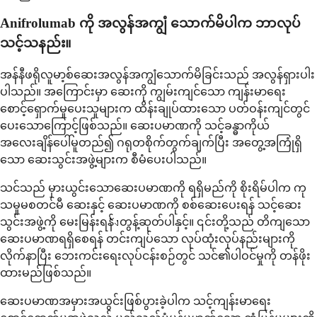
Anifrolumab ကို အလွန်အကျွံ သောက်မိပါက ဘာလုပ်
သင့်သနည်း။
အန်နီဖရိုလူမာ့စ်ဆေးအလွန်အကျွံသောက်မိခြင်းသည် အလွန်ရှားပါး
ပါသည်။ အကြောင်းမှာ ဆေးကို ကျွမ်းကျင်သော ကျန်းမာရေး
စောင့်ရှောက်မှုပေးသူများက ထိန်းချုပ်ထားသော ပတ်ဝန်းကျင်တွင်
ပေးသောကြောင့်ဖြစ်သည်။ ဆေးပမာဏကို သင့်ခန္ဓာကိုယ်
အလေးချိန်ပေါ်မူတည်၍ ဂရုတစိုက်တွက်ချက်ပြီး အတွေ့အကြုံရှိ
သော ဆေးသွင်းအဖွဲ့များက စီမံပေးပါသည်။
သင်သည် မှားယွင်းသောဆေးပမာဏကို ရရှိမည်ကို စိုးရိမ်ပါက ကု
သမှုမစတင်မီ ဆေးနှင့် ဆေးပမာဏကို စစ်ဆေးပေးရန် သင့်ဆေး
သွင်းအဖွဲ့ကို မေးမြန်းရန်ังတွန့်ဆုတ်ပါနှင့်။ ၎င်းတို့သည် တိကျသော
ဆေးပမာဏရရှိစေရန် တင်းကျပ်သော လုပ်ထုံးလုပ်နည်းများကို
လိုက်နာပြီး ဘေးကင်းရေးလုပ်ငန်းစဉ်တွင် သင်၏ပါဝင်မှုကို တန်ဖိုး
ထားမည်ဖြစ်သည်။
ဆေးပမာဏအမှားအယွင်းဖြစ်ပွားခဲ့ပါက သင့်ကျန်းမာရေး