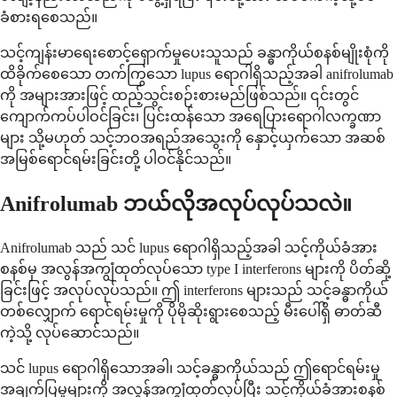
ခံစားရစေသည်။
သင့်ကျန်းမာရေးစောင့်ရှောက်မှုပေးသူသည် ခန္ဓာကိုယ်စနစ်မျိုးစုံကို
ထိခိုက်စေသော တက်ကြွသော lupus ရောဂါရှိသည့်အခါ anifrolumab
ကို အများအားဖြင့် ထည့်သွင်းစဉ်းစားမည်ဖြစ်သည်။ ၎င်းတွင်
ကျောက်ကပ်ပါဝင်ခြင်း၊ ပြင်းထန်သော အရေပြားရောဂါလက္ခဏာ
များ သို့မဟုတ် သင့်ဘဝအရည်အသွေးကို နှောင့်ယှက်သော အဆစ်
အမြစ်ရောင်ရမ်းခြင်းတို့ ပါဝင်နိုင်သည်။
Anifrolumab ဘယ်လိုအလုပ်လုပ်သလဲ။
Anifrolumab သည် သင် lupus ရောဂါရှိသည့်အခါ သင့်ကိုယ်ခံအား
စနစ်မှ အလွန်အကျွံထုတ်လုပ်သော type I interferons များကို ပိတ်ဆို့
ခြင်းဖြင့် အလုပ်လုပ်သည်။ ဤ interferons များသည် သင့်ခန္ဓာကိုယ်
တစ်လျှောက် ရောင်ရမ်းမှုကို ပိုမိုဆိုးရွားစေသည့် မီးပေါ်ရှိ ဓာတ်ဆီ
ကဲ့သို့ လုပ်ဆောင်သည်။
သင် lupus ရောဂါရှိသောအခါ၊ သင့်ခန္ဓာကိုယ်သည် ဤရောင်ရမ်းမှု
အချက်ပြမှုများကို အလွန်အကျွံထုတ်လုပ်ပြီး သင့်ကိုယ်ခံအားစနစ်