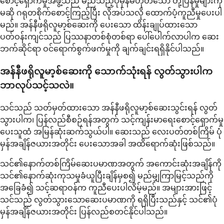
စောင့်ရှောက်မှုအဖွဲ့သည် မည်သည့်ပုံမှန်မဟုတ်သော တုံ့ပြန်မှုများကို
မဆို ဂရုတစိုက်စောင့်ကြည့်ပြီး လိုအပ်သလို ထောက်ပံ့ကူညီမှုပေးပါ
မည်။ အန်နီဖရိုလူမာ့စ်ဆေးကို ပေးသော ထိန်းချုပ်ထားသော
ပတ်ဝန်းကျင်သည် ပြဿနာတစ်စုံတစ်ရာ ပေါ်ပေါက်လာပါက ဆေး
ဘက်ဆိုင်ရာ ဝင်ရောက်စွက်ဖက်မှုကို ချက်ချင်းရရှိနိုင်ပါသည်။
အန်နီဖရိုလူမာ့စ်ဆေးကို သောက်သုံးရန် လွတ်သွားပါက
ဘာလုပ်သင့်သလဲ။
သင်သည် သတ်မှတ်ထားသော အန်နီဖရိုလူမာ့စ်ဆေးသွင်းရန် လွတ်
သွားပါက၊ ပြန်လည်စီစဉ်ရန်အတွက် သင့်ကျန်းမာရေးစောင့်ရှောက်မှု
ပေးသူထံ အမြန်ဆုံးဆက်သွယ်ပါ။ ဆေးသည် လေးပတ်တစ်ကြိမ် ပုံ
မှန်အချိန်ဇယားအတိုင်း ပေးသောအခါ အထိရောက်ဆုံးဖြစ်သည်။
သင်၏နောက်တစ်ကြိမ်ဆေးပမာဏအတွက် အကောင်းဆုံးအချိန်ကို
သင်၏နောက်ဆုံးကုသမှုခံယူပြီးချိန်မှစ၍ မည်မျှကြာမြင့်သည်ကို
အခြေခံ၍ သင့်ဆရာဝန်က ကူညီပေးပါလိမ့်မည်။ အများအားဖြင့်
သင်သည် လွတ်သွားသောဆေးပမာဏကို ရရှိပြီးသည်နှင့် သင်၏ပုံ
မှန်အချိန်ဇယားအတိုင်း ပြန်လည်စတင်နိုင်ပါသည်။