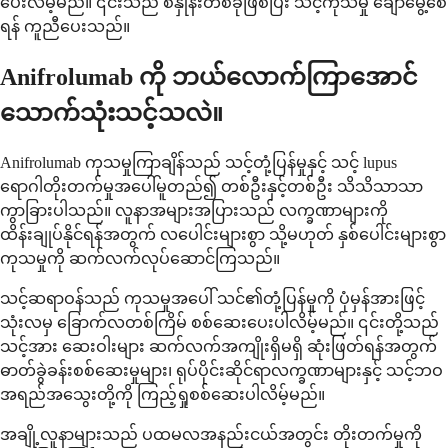
ပေးလိမ့်မည်။ ၎င်းသည် စံနှုန်းတစ်ခုဖြစ်ပြီး သင့်ကုသမှု ချောမွေ့စေ
ရန် ကူညီပေးသည်။
Anifrolumab ကို ဘယ်လောက်ကြာအောင်
သောက်သုံးသင့်သလဲ။
Anifrolumab ကုသမှုကြာချိန်သည် သင့်တုံ့ပြန်မှုနှင့် သင့် lupus
ရောဂါတိုးတက်မှုအပေါ်မူတည်၍ တစ်ဦးနှင့်တစ်ဦး သိသိသာသာ
ကွာခြားပါသည်။ လူနာအများအပြားသည် လက္ခဏာများကို
ထိန်းချုပ်နိုင်ရန်အတွက် လပေါင်းများစွာ သို့မဟုတ် နှစ်ပေါင်းများစွာ
ကုသမှုကို ဆက်လက်လုပ်ဆောင်ကြသည်။
သင့်ဆရာဝန်သည် ကုသမှုအပေါ် သင်၏တုံ့ပြန်မှုကို ပုံမှန်အားဖြင့်
သုံးလမှ ခြောက်လတစ်ကြိမ် စစ်ဆေးပေးပါလိမ့်မည်။ ၎င်းတို့သည်
သင့်အား ဆေးဝါးများ ဆက်လက်အကျိုးရှိမရှိ ဆုံးဖြတ်ရန်အတွက်
ဓာတ်ခွဲခန်းစစ်ဆေးမှုများ၊ ရုပ်ပိုင်းဆိုင်ရာလက္ခဏာများနှင့် သင့်ဘဝ
အရည်အသွေးတို့ကို ကြည့်ရှုစစ်ဆေးပါလိမ့်မည်။
အချို့လူနာများသည် ပထမလအနည်းငယ်အတွင်း တိုးတက်မှုကို