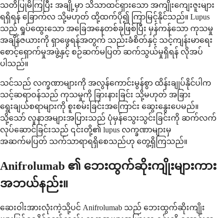
သတိပြုမိကြပြီး အချို့မှာ သိသာထင်ရှားသော အကျိုးကျေးဇူးများ
ရရှိရန် ခြောက်လ သို့မဟုတ် ထို့ထက်ပို၍ ကြာမြင့်နိုင်သည်။ Lupus
သည် ရှုပ်ထွေးသော အခြေအနေတစ်ခုဖြစ်ပြီး မှန်ကန်သော ကုသမှု
အချိန်ဇယားကို ရှာဖွေရန်အတွက် သည်းခံစိတ်နှင့် သင့်ကျန်းမာရေး
စောင့်ရှောက်မှုအဖွဲ့နှင့် စဉ်ဆက်မပြတ် ဆက်သွယ်မှုရှိရန် လိုအပ်
ပါသည်။
သင်သည် လက္ခဏာများကို အလွန်ကောင်းမွန်စွာ ထိန်းချုပ်နိုင်ပါက
သင့်ဆရာဝန်သည် ကုသမှုကို ခြားနားခြင်း သို့မဟုတ် အခြား
ရွေးချယ်စရာများကို စူးစမ်းခြင်းအကြောင်း ဆွေးနွေးပေမည်။
သို့သော် လူနာအများအပြားသည် ပုံမှန်သွေးသွင်းခြင်းကို ဆက်လက်
လုပ်ဆောင်ခြင်းသည် ၎င်းတို့၏ lupus လက္ခဏာများမှ
အဆက်မပြတ် သက်သာရာရရှိစေသည်ဟု တွေ့ရှိကြသည်။
Anifrolumab ၏ ဘေးထွက်ဆိုးကျိုးများကား
အဘယ်နည်း။
ဆေးဝါးအားလုံးကဲ့သို့ပင် Anifrolumab သည် ဘေးထွက်ဆိုးကျိုး