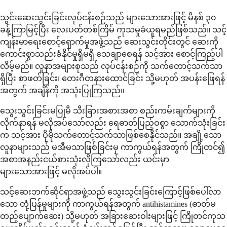
သွင်းဆေးသွင်းခြင်းလုပ်ငန်းစဉ်သည် များသောအားဖြင့် မိနစ် ၃၀
ခန့်ကြာမြင့်ပြီး လေးပတ်တစ်ကြိမ် ကုသမှုခံယူရမည်ဖြစ်သည်။ သင့်
ကျန်းမာရေးစောင့်ရှောက်မှုအဖွဲ့သည် ဆေးသွင်းတိုင်းတွင် ဆေးကို
ကောင်းစွာသည်းခံနိုင်မှုရှိမရှိ သေချာစေရန် သင့်အား စောင့်ကြည့်ပါ
လိမ့်မည်။ လူနာအများစုသည် လုပ်ငန်းစဉ်ကို သက်တောင့်သက်သာ
ရှိပြီး စာဖတ်ခြင်း၊ တေးဂီတနားထောင်ခြင်း သို့မဟုတ် အပန်းဖြေရန်
အတွက် အချိန်ကို အသုံးပြုကြသည်။
သွေးသွင်းခြင်းမပြုမီ သီးခြားအစားအစာ စည်းကမ်းချက်များကို
လိုက်နာရန် မလိုအပ်သော်လည်း ရေဓာတ်ပြည့်ဝစွာ သောက်သုံးခြင်း
က သင့်အား ပိုမိုသက်တောင့်သက်သာဖြစ်စေနိုင်သည်။ အချို့သော
လူနာများသည် မအီမသာဖြစ်ခြင်းမှ ကာကွယ်ရန်အတွက် ကြိုတင်၍
အစာအနည်းငယ်စားသုံးလိုကြသော်လည်း ယင်းမှာ
များသောအားဖြင့် မလိုအပ်ပါ။
သင့်ဆေးဘက်ဆိုင်ရာအဖွဲ့သည် သွေးသွင်းခြင်းကြောင့်ဖြစ်ပေါ်လာ
သော တုံ့ပြန်မှုများကို ကာကွယ်ရန်အတွက် antihistamines (ဓာတ်မ
တည့်ပျောက်ဆေး) သို့မဟုတ် အခြားဆေးဝါးများဖြင့် ကြိုတင်ကုသ