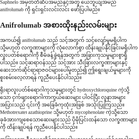
Saphnelo အမှတ်တံဆိပ်အမည်နှင့်အတူ ယေဘူယျအမည်
anifrolumab ကို ရှင်းရှင်းလင်းလင်း ဖော်ပြပါမည်။
Anifrolumab အစားထိုးနည်းလမ်းများ
အကယ်၍ anifrolumab သည် သင့်အတွက် သင့်လျော်မှုမရှိပါက
သို့မဟုတ် လက္ခဏာများကို လုံလောက်စွာ ထိန်းချုပ်နိုင်ခြင်းမရှိပါက
လူးပတ်စ်ရောဂါကို စီမံခန့်ခွဲရန်အတွက် အခြားကုသမှုများစွာရှိ
ပါသည်။ သင့်ဆရာဝန်သည် သင့်အား သီးခြားလက္ခဏာများနှင့်
ဆေးဘက်ဆိုင်ရာရာဇဝင်များပေါ်မူတည်၍ ဤရွေးချယ်မှုများကို
စူးစမ်းလေ့လာရန် ကူညီပေးနိုင်ပါသည်။
ရိုးရာလူးပတ်စ်ရောဂါကုသမှုများတွင် hydroxychloroquine ကဲ့သို့
သော ငှက်ဖျားရောဂါကာကွယ်ဆေးများ ပါဝင်ပြီး လူနာအများ
အပြားသည် ၎င်းကို အခြေခံကုထုံးအဖြစ် အသုံးပြုကြသည်။
Methotrexate၊ azathioprine သို့မဟုတ် mycophenolate ကဲ့သို့သော
ခုခံအားကျစေသောဆေးများသည် ပိုမိုပြင်းထန်သော လက္ခဏာများ
ကို ထိန်းချုပ်ရန် ကူညီပေးနိုင်ပါသည်။