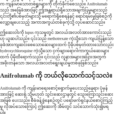
က ကျန်းမာသောတစ်ရှူးများကို တိုက်ခိုက်စေသည်။ Anifrolumab
သည် အခြေခံအားဖြင့် ဤအန္တရာယ်ရှိသောအချက်ပြမှုများသည်
၎င်းတို့၏ပစ်မှတ်များသို့ မရောက်ရှိစေရန်နှင့် ရောင်ရမ်းမှုဖြစ်စဉ်ကို
လျှော့ချပေးသည့် အကာအကွယ်တစ်ခုကဲ့သို့ လုပ်ဆောင်သည်။
ဤဆေးဝါးကို lupus ကုသမှုတွင် အလယ်အလတ်အားကောင်းသည်
ဟု ယူဆပါသည်။ ၎င်းသည် methotrexate ကဲ့သို့သော ကျယ်ပြန့်သော
ခုခံအားကျဆင်းစေသောဆေးများထက် ပိုမိုပစ်မှတ်ထားသော်လည်း
hydroxychloroquine ကဲ့သို့သော ငှက်ဖျားရောဂါကာကွယ်ဆေးများ
ထက် ပိုမိုထိရောက်သည်။ ၎င်းသည် လူနာအများအပြားအတွက်
အဖိုးတန်သော အလယ်အလတ်ရွေးချယ်မှုတစ်ခုဖြစ်သည်။
Anifrolumab ကို ဘယ်လိုသောက်သင့်သလဲ။
Anifrolumab ကို ကျန်းမာရေးစောင့်ရှောက်မှုပေးသည့်နေရာ၊ ပုံမှန်
အားဖြင့် ဆေးရုံ သို့မဟုတ် သွင်းဆေးဌာနတွင် သွေးကြောသွင်းဆေး
အဖြစ် ပေးသည်။ စီမံခန့်ခွဲနေစဉ်တွင် ပရော်ဖက်ရှင်နယ်စောင့်ကြည့်
မှု လိုအပ်သောကြောင့် ဤဆေးကို အိမ်တွင် သင်သောက်သုံး၍မရ
ပါ။