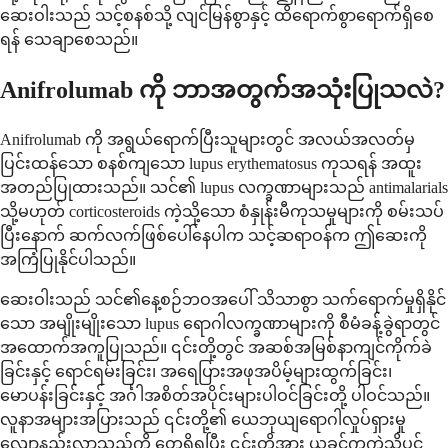
ဆေးဝါးသည် သင့်စနစ်သို့ လျင်မြန်စွာနှင့် ထိရောက်စွာရောက်ရှိစေ
ရန် သေချာစေသည်။
Anifrolumab ကို ဘာအတွက်အသုံးပြုသလဲ?
Anifrolumab ကို အရွယ်ရောက်ပြီးသူများတွင် အလယ်အလတ်မှ
ပြင်းထန်သော စနစ်ကျသော lupus erythematosus ကုသရန် အထူး
အတည်ပြုထားသည်။ သင်၏ lupus လက္ခဏာများသည် antimalarials
သို့မဟုတ် corticosteroids ကဲ့သို့သော စံနှုန်းမီကုသမှုများကို စမ်းသပ်
ပြီးနောက် ဆက်လက်ဖြစ်ပေါ်နေပါက သင့်ဆရာဝန်က ဤဆေးကို
အကြံပြုနိုင်ပါသည်။
ဆေးဝါးသည် သင်၏နေ့စဉ်ဘဝအပေါ် သိသာစွာ သက်ရောက်မှုရှိနိုင်
သော အမျိုးမျိုးသော lupus ရောဂါလက္ခဏာများကို စီမံခန့်ခွဲရာတွင်
အထောက်အကူပြုသည်။ ၎င်းတို့တွင် အဆစ်အမြစ်နာကျင်ကိုက်ခဲ
ခြင်းနှင့် ရောင်ရမ်းခြင်း၊ အရေပြားအဖုအပိမ့်များထွက်ခြင်း၊
မောပန်းခြင်းနှင့် အင်္ဂါအစိတ်အပိုင်းများပါဝင်ခြင်းတို့ ပါဝင်သည်။
လူနာအများအပြားသည် ၎င်းတို့၏ ယေဘုယျရောဂါလှုပ်ရှားမှု
လျော့နည်းလာသည်ကို တွေ့ရှိရပြီး ၎င်းတို့အား ယခင်ကကဲ့သို့ပင်