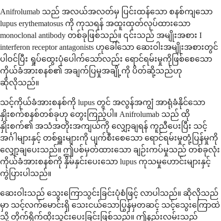
Anifrolumab သည် အလယ်အလတ်မှ ပြင်းထန်သော စနစ်ကျသော
lupus erythematosus ကို ကုသရန် အထူးထုတ်လုပ်ထားသော
monoclonal antibody တစ်ခုဖြစ်သည်။ ၎င်းသည် အမျိုးအစား I
interferon receptor antagonists ဟုခေါ်သော ဆေးဝါးအမျိုးအစားတွင်
ပါဝင်ပြီး ရှုပ်ထွေးပုံပေါက်သော်လည်း ရောင်ရမ်းမှုကိုဖြစ်စေသော
ကိုယ်ခံအားစနစ်၏ အချက်ပြမှုအချို့ကို ပိတ်ဆို့သည်ဟု
ဆိုလိုသည်။
သင့်ကိုယ်ခံအားစနစ်ကို lupus တွင် အလွန်အကျွံ အာရုံခံနိုင်သော
နှိုးစက်စနစ်တစ်ခုဟု တွေးကြည့်ပါ။ Anifrolumab သည် ထို
နှိုးစက်၏ အသံအတိုးအကျယ်ကို လျှော့ချရန် ကူညီပေးပြီး သင့်
အင်္ဂါများနှင့် တစ်ရှူးများကို ပျက်စီးစေသော ရောင်ရမ်းမှုတုံ့ပြန်မှုကို
လျှော့ချပေးသည်။ ဤပစ်မှတ်ထားသော ချဉ်းကပ်မှုသည် တစ်ခုလုံး
ကိုယ်ခံအားစနစ်ကို နှိမ်နှင်းပေးသော lupus ကုသမှုဟောင်းများနှင့်
ကွဲပြားပါသည်။
ဆေးဝါးသည် သွေးကြောသွင်းခြင်းပုံစံဖြင့် လာပါသည်။ ဆိုလိုသည်
မှာ သင့်လက်မောင်းရှိ သေးငယ်သောပြွန်မှတဆင့် သင့်သွေးကြောထဲ
သို့ တိုက်ရိုက်ထိုးသွင်းပေးခြင်းဖြစ်သည်။ ဤနည်းလမ်းသည်