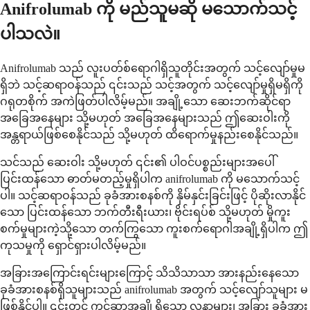
Anifrolumab ကို မည်သူမဆို မသောက်သင့်
ပါသလဲ။
Anifrolumab သည် လူးပတ်စ်ရောဂါရှိသူတိုင်းအတွက် သင့်လျော်မှုမ
ရှိဘဲ သင့်ဆရာဝန်သည် ၎င်းသည် သင့်အတွက် သင့်လျော်မှုရှိမရှိကို
ဂရုတစိုက် အကဲဖြတ်ပါလိမ့်မည်။ အချို့သော ဆေးဘက်ဆိုင်ရာ
အခြေအနေများ သို့မဟုတ် အခြေအနေများသည် ဤဆေးဝါးကို
အန္တရာယ်ဖြစ်စေနိုင်သည် သို့မဟုတ် ထိရောက်မှုနည်းစေနိုင်သည်။
သင်သည် ဆေးဝါး သို့မဟုတ် ၎င်း၏ ပါဝင်ပစ္စည်းများအပေါ်
ပြင်းထန်သော ဓာတ်မတည့်မှုရှိပါက anifrolumab ကို မသောက်သင့်
ပါ။ သင့်ဆရာဝန်သည် ခုခံအားစနစ်ကို နှိမ်နှင်းခြင်းဖြင့် ပိုဆိုးလာနိုင်
သော ပြင်းထန်သော ဘက်တီးရီးယား၊ ဗိုင်းရပ်စ် သို့မဟုတ် မှိုကူး
စက်မှုများကဲ့သို့သော တက်ကြွသော ကူးစက်ရောဂါအချို့ရှိပါက ဤ
ကုသမှုကို ရှောင်ရှားပါလိမ့်မည်။
အခြားအကြောင်းရင်းများကြောင့် သိသိသာသာ အားနည်းနေသော
ခုခံအားစနစ်ရှိသူများသည် anifrolumab အတွက် သင့်လျော်သူများ မ
ဖြစ်နိုင်ပါ။ ၎င်းတွင် ကင်ဆာအချို့ရှိသော လူနာများ၊ အခြား ခုခံအား