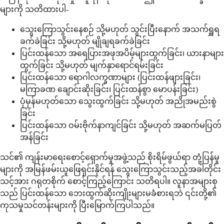
များကို သတိထားပါ-
သွေးကြောသွင်းနေစဉ် သို့မဟုတ် သွင်းပြီးနောက် အသက်ရှူရ
ခက်ခဲခြင်း သို့မဟုတ် မျိုချရခက်ခဲခြင်း
ပြင်းထန်သော အရေပြားအဖုအပိမ့်များထွက်ခြင်း၊ ယားနာများ
ထွက်ခြင်း သို့မဟုတ် မျက်နှာရောင်ရမ်းခြင်း
ပြင်းထန်သော ရောဂါလက္ခဏာများ (ပြင်းထန်ဖျားခြင်း၊
မကြာခဏ ချောင်းဆိုးခြင်း၊ ပြင်းထန်စွာ မောပန်းခြင်း)
ပုံမှန်မဟုတ်သော သွေးထွက်ခြင်း သို့မဟုတ် အညိုအမည်းစွဲ
ခြင်း
ပြင်းထန်သော ဝမ်းဗိုက်နာကျင်ခြင်း သို့မဟုတ် အဆက်မပြတ်
အန်ခြင်း
သင်၏ ကျန်းမာရေးစောင့်ရှောက်မှုအဖွဲ့သည် စိုးရိမ်ဖွယ်ရာ တုံ့ပြန်မှု
များကို အမြန်ဖမ်းယူဖြေရှင်းနိုင်ရန် သွေးကြောသွင်းသည့်အခါတိုင်း
သင့်အား ဂရုတစိုက် စောင့်ကြည့်ကြောင်း သတိရပါ။ လူနာအများစု
သည် ပြင်းထန်သော ဘေးထွက်ဆိုးကျိုးများမခံစားရဘဲ ၎င်းတို့၏
ကုသမှုသင်တန်းများကို ပြီးမြောက်ကြပါသည်။