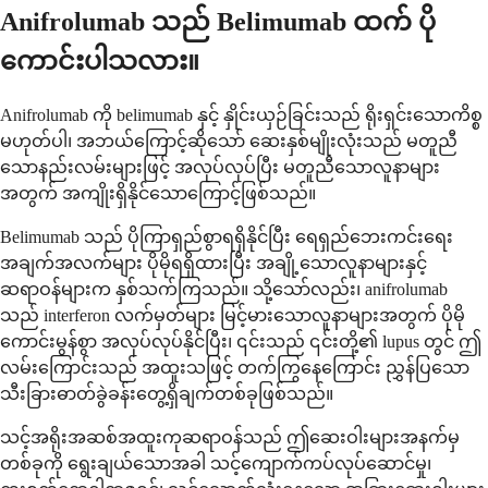
Anifrolumab သည် Belimumab ထက် ပို
ကောင်းပါသလား။
Anifrolumab ကို belimumab နှင့် နှိုင်းယှဉ်ခြင်းသည် ရိုးရှင်းသောကိစ္စ
မဟုတ်ပါ၊ အဘယ်ကြောင့်ဆိုသော် ဆေးနှစ်မျိုးလုံးသည် မတူညီ
သောနည်းလမ်းများဖြင့် အလုပ်လုပ်ပြီး မတူညီသောလူနာများ
အတွက် အကျိုးရှိနိုင်သောကြောင့်ဖြစ်သည်။
Belimumab သည် ပိုကြာရှည်စွာရရှိနိုင်ပြီး ရေရှည်ဘေးကင်းရေး
အချက်အလက်များ ပိုမိုရရှိထားပြီး အချို့သောလူနာများနှင့်
ဆရာဝန်များက နှစ်သက်ကြသည်။ သို့သော်လည်း၊ anifrolumab
သည် interferon လက်မှတ်များ မြင့်မားသောလူနာများအတွက် ပိုမို
ကောင်းမွန်စွာ အလုပ်လုပ်နိုင်ပြီး၊ ၎င်းသည် ၎င်းတို့၏ lupus တွင် ဤ
လမ်းကြောင်းသည် အထူးသဖြင့် တက်ကြွနေကြောင်း ညွှန်ပြသော
သီးခြားဓာတ်ခွဲခန်းတွေ့ရှိချက်တစ်ခုဖြစ်သည်။
သင့်အရိုးအဆစ်အထူးကုဆရာဝန်သည် ဤဆေးဝါးများအနက်မှ
တစ်ခုကို ရွေးချယ်သောအခါ သင့်ကျောက်ကပ်လုပ်ဆောင်မှု၊