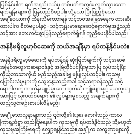
ဖြစ်နိုင်ပါက ရက်အနည်းငယ်မှ တစ်ပတ်အတွင်း လွတ်သွားသော
ရက်ချိန်းများကို ပြန်လည်စီစဉ်ပါ။ သို့သော် ပြီးပြည့်စုံသော
အချိန်ဇယားကို ထိန်းသိမ်းထားရန် သင့်ဘဝအခြေအနေက တားဆီး
ထားပါက စိတ်မပူပါနှင့် - သင့်ကျန်းမာရေးစောင့်ရှောက်မှုအဖွဲ့သည်
သင့်အား ဘေးကင်းစွာပြန်လည်ရောက်ရှိရန် ကူညီပေးနိုင်ပါသည်။
အန်နီဖရိုလူမာ့စ်ဆေးကို ဘယ်အချိန်မှာ ရပ်တန့်နိုင်မလဲ။
အန်နီဖရိုလူမာ့စ်ဆေးကို ရပ်တန့်ရန် ဆုံးဖြတ်ချက်ကို သင့်အဆစ်
အမြစ်အထူးကုဆရာဝန်နှင့် အမြဲတိုင်ပင်ပြီးမှသာ ပြုလုပ်သင့်ပြီး
ကိုယ့်ဘာသာကိုယ် မည်သည့်အခါမျှ မပြုလုပ်သင့်ပါ။ ကုသမှု
ပြောင်းလဲမှုများကို ဆွေးနွေးသည့်အခါ သင့်ဆရာဝန်သည် သင့်
ရောဂါလက္ခဏာထိန်းချုပ်မှု၊ ဘေးထွက်ဆိုးကျိုးများနှင့် ယေဘုယျ
အားဖြင့် လူးပတ်စ်ရောဂါ၏ လှုပ်ရှားမှုစသည့် အချက်များကို
ထည့်သွင်းစဉ်းစားပါလိမ့်မည်။
အချို့သောလူနာများသည် ၎င်းတို့၏ lupus ရောဂါသည် ကာလ
ကြာရှည်စွာ တည်ငြိမ်နေပါက ကုသမှုကို ရပ်တန့်နိုင်သည် သို့မဟုတ်
ကုသမှုအကြိမ်ရေကို လျှော့ချနိုင်သည်။ အချို့က လက္ခဏာများကို