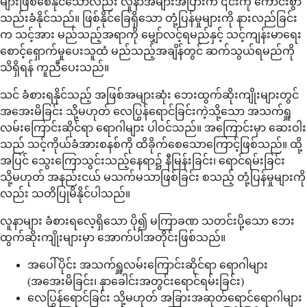
များဖြစ်စေနိုင်သော်လည်း လူနာအများအပြားက ၎င်းကို ကောင်းစွာ
သည်းခံနိုင်သည်။ ဖြစ်နိုင်ခြေရှိသော တုံ့ပြန်မှုများကို နားလည်ခြင်း
က သင့်အား မည်သည့်အရာကို မျှော်လင့်ရမည်နှင့် သင့်ကျန်းမာရေး
စောင့်ရှောက်မှုပေးသူထံ မည်သည့်အချိန်တွင် ဆက်သွယ်ရမည်ကို
သိရှိရန် ကူညီပေးသည်။
သင် ခံစားရနိုင်သည့် အဖြစ်အများဆုံး ဘေးထွက်ဆိုးကျိုးများတွင်
အအေးမိခြင်း သို့မဟုတ် လေပြွန်ရောင်ခြင်းကဲ့သို့သော အသက်ရှူ
လမ်းကြောင်းဆိုင်ရာ ရောဂါများ ပါဝင်သည်။ အကြောင်းမှာ ဆေးဝါး
သည် သင့်ကိုယ်ခံအားစနစ်ကို ထိခိုက်စေသောကြောင့်ဖြစ်သည်။ ထို့
အပြင် သွေးကြောသွင်းသည့်နေရာ၌ နီမြန်းခြင်း၊ ရောင်ရမ်းခြင်း
သို့မဟုတ် အနည်းငယ် မသက်မသာဖြစ်ခြင်း စသည့် တုံ့ပြန်မှုများကို
လည်း သတိပြုမိနိုင်ပါသည်။
လူနာများ ခံစားရလေ့ရှိသော ပို၍ မကြာခဏ သတင်းပို့သော ဘေး
ထွက်ဆိုးကျိုးများမှာ အောက်ပါအတိုင်းဖြစ်သည်။
အပေါ်ပိုင်း အသက်ရှူလမ်းကြောင်းဆိုင်ရာ ရောဂါများ
(အအေးမိခြင်း၊ နှာခေါင်းအတွင်းရောင်ရမ်းခြင်း)
လေပြွန်ရောင်ခြင်း သို့မဟုတ် အခြားအဆုတ်ရောင်ရောဂါများ