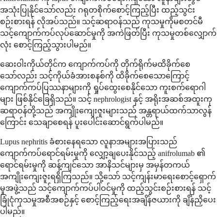
အသုံးပြုနိုင်သော်လည်း ဂရုတစိုက်စောင့်ကြည့်ပြီး ထည့်သွင်း
စဉ်းစားရန် လိုအပ်သည်။ သင့်ဆရာဝန်သည် ကုသမှုကိုမစတင်မီ
သင့်ကျောက်ကပ်လုပ်ဆောင်မှုကို အကဲဖြတ်ပြီး ကုသမှုတစ်လျှောက်
လုံး စောင့်ကြည့်သွားပါမည်။
ဆေးဝါးကိုယ်တိုင်က ကျောက်ကပ်ကို တိုက်ရိုက်မထိခိုက်စေ
သော်လည်း သင့်ကိုယ်ခံအားစနစ်ကို ထိခိုက်စေသောကြောင့်
ကျောက်ကပ်ပြဿနာများကို ရှုပ်ထွေးစေနိုင်သော ကူးစက်ရောဂါ
များ ဖြစ်နိုင်ခြေရှိသည်။ သင့် nephrologist နှင့် အရိုးအဆစ်အထူးကု
ဆရာဝန်တို့သည် အကျိုးကျေးဇူးများသည် အန္တရာယ်ထက်သာလွန်
ကြောင်း သေချာစေရန် ပူးပေါင်းဆောင်ရွက်ပါမည်။
Lupus nephritis ခံစားနေရသော လူနာအများအပြားသည်
ကျောက်ကပ်ရောင်ရမ်းမှုကို လျှော့ချပေးနိုင်သည့် anifrolumab ၏
ရောင်ရမ်းမှုကို ဆန့်ကျင်သော အာနိသင်များမှ အမှန်တကယ်
အကျိုးကျေးဇူးရရှိကြသည်။ သို့သော် သင့်ကျန်းမာရေးစောင့်ရှောက်
မှုအဖွဲ့သည် သင့်ကျောက်ကပ်ပါဝင်မှုကို ထည့်သွင်းစဉ်းစားရန် သင့်
ခြုံငုံကုသမှုအစီအစဉ်နှင့် စောင့်ကြည့်ရေးအချိန်ဇယားကို ချိန်ညှိပေး
ပါမည်။