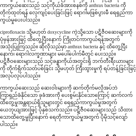
ကာကွယ်ဆေးသည် သင့်ကိုယ်ခံအားစနစ်ကို anthrax bacteria ကို
တိုက်ထုတ်ရန် လေ့ကျင့်ပေးခြင်းဖြင့် ရောဂါမဖြစ်ပွားမီ ရေရှည်ကာ
ကွယ်မှုပေးပါသည်။
ciprofloxacin သို့မဟုတ် doxycycline ကဲ့သို့သော ပဋိဇီဝဆေးများကို
ပုံမှန်အားဖြင့် ထိတွေ့ပြီးနောက် ကြိုတင်ကာကွယ်ရန်အတွက်
အသုံးပြုကြသည်။ ဆိုလိုသည်မှာ anthrax bacteria နှင့် ထိတွေ့ပြီး
နောက်၊ ရောဂါလက္ခဏာများ မပေါ်ပေါက်မီတွင် ပေးသည်။
ပဋိဇီဝဆေးများသည် သင့်ခန္ဓာကိုယ်အတွင်းရှိ ဘက်တီးရီးယားများ
ကို တိုက်ရိုက်သတ်ပစ်ခြင်း သို့မဟုတ် ကြီးထွားမှုကို ရပ်တန့်ခြင်းဖြင့်
အလုပ်လုပ်ပါသည်။
ကာကွယ်ဆေးသည် ဆေးဝါးများကို ဆက်တိုက်မလိုအပ်ဘဲ
ကြာရှည်ခံနိုင်သော ခုခံအားကို ပေးစွမ်းနိုင်သောကြောင့် ဆက်လက်
ထိတွေ့မှုအန္တရာယ်ရှိသူများတွင် ရေရှည်ကာကွယ်မှုအတွက်
ယေဘုယျအားဖြင့် ပိုနှစ်သက်သည်။ ပဋိဇီဝဆေးများသည် သိထား
သောထိတွေ့မှုပြီးနောက် ရေတိုကာကွယ်မှုအတွက် ပိုမိုသင့်လျော်
ပါသည်။