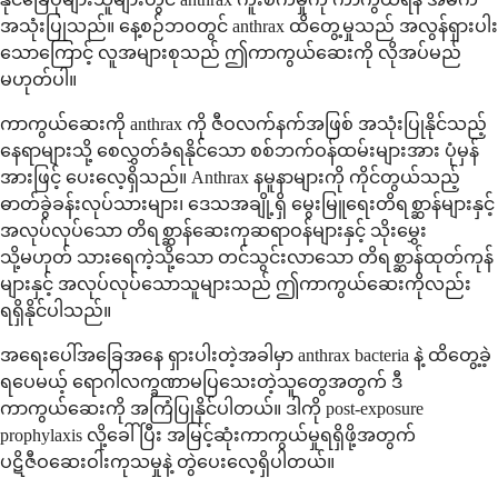
အသုံးပြုသည်။ နေ့စဉ်ဘဝတွင် anthrax ထိတွေ့မှုသည် အလွန်ရှားပါး
သောကြောင့် လူအများစုသည် ဤကာကွယ်ဆေးကို လိုအပ်မည်
မဟုတ်ပါ။
ကာကွယ်ဆေးကို anthrax ကို ဇီဝလက်နက်အဖြစ် အသုံးပြုနိုင်သည့်
နေရာများသို့ စေလွှတ်ခံရနိုင်သော စစ်ဘက်ဝန်ထမ်းများအား ပုံမှန်
အားဖြင့် ပေးလေ့ရှိသည်။ Anthrax နမူနာများကို ကိုင်တွယ်သည့်
ဓာတ်ခွဲခန်းလုပ်သားများ၊ ဒေသအချို့ရှိ မွေးမြူရေးတိရစ္ဆာန်များနှင့်
အလုပ်လုပ်သော တိရစ္ဆာန်ဆေးကုဆရာဝန်များနှင့် သိုးမွှေး
သို့မဟုတ် သားရေကဲ့သို့သော တင်သွင်းလာသော တိရစ္ဆာန်ထုတ်ကုန်
များနှင့် အလုပ်လုပ်သောသူများသည် ဤကာကွယ်ဆေးကိုလည်း
ရရှိနိုင်ပါသည်။
အရေးပေါ်အခြေအနေ ရှားပါးတဲ့အခါမှာ anthrax bacteria နဲ့ ထိတွေ့ခဲ့
ရပေမယ့် ရောဂါလက္ခဏာမပြသေးတဲ့သူတွေအတွက် ဒီ
ကာကွယ်ဆေးကို အကြံပြုနိုင်ပါတယ်။ ဒါကို post-exposure
prophylaxis လို့ခေါ်ပြီး အမြင့်ဆုံးကာကွယ်မှုရရှိဖို့အတွက်
ပဋိဇီဝဆေးဝါးကုသမှုနဲ့ တွဲပေးလေ့ရှိပါတယ်။