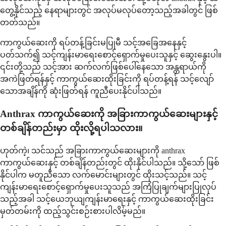
တွေ့နိုင်သည့် နေရာများတွင် အလုပ်မလုပ်တော့သည့်အခါတွင် ဖြစ်
တတ်သည်။
ကာကွယ်ဆေးကို ရပ်တန့်ခြင်းမပြုမီ သင့်အခြေအနေနှင့်
ပတ်သက်၍ သင့်ကျန်းမာရေးစောင့်ရှောက်မှုပေးသူနှင့် ဆွေးနွေးပါ။
၎င်းတို့သည် သင့်အား ဆက်လက်ဖြစ်ပေါ်နေသော အန္တရာယ်ကို
အကဲဖြတ်ရန်နှင့် ကာကွယ်ဆေးထိုးခြင်းကို ရပ်တန့်ရန် သင့်လျော်
သောအချိန်ကို ဆုံးဖြတ်ရန် ကူညီပေးနိုင်ပါသည်။
Anthrax ကာကွယ်ဆေးကို အခြားကာကွယ်ဆေးများနှင့်
တစ်ချိန်တည်းမှာ ထိုးလို့ရပါသလား။
ဟုတ်ကဲ့၊ သင်သည် အခြားကာကွယ်ဆေးများကို anthrax
ကာကွယ်ဆေးနှင့် တစ်ချိန်တည်းတွင် ထိုးနိုင်ပါသည်။ သို့သော် ဖြစ်
နိုင်ပါက မတူညီသော လက်မောင်းများတွင် ထိုးသင့်သည်။ သင့်
ကျန်းမာရေးစောင့်ရှောက်မှုပေးသူသည် အကြံပြုချက်များပြုလုပ်
သည့်အခါ သင့်ယေဘုယျကျန်းမာရေးနှင့် ကာကွယ်ဆေးထိုးခြင်း
မှတ်တမ်းကို ထည့်သွင်းစဉ်းစားပါလိမ့်မည်။