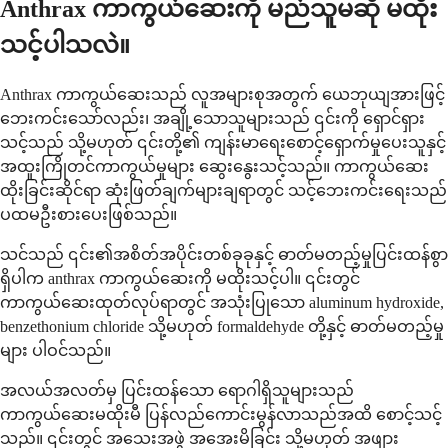
Anthrax ကာကွယ်ဆေးကို မည်သူမဆို မထိုး
သင့်ပါသလဲ။
Anthrax ကာကွယ်ဆေးသည် လူအများစုအတွက် ယေဘုယျအားဖြင့်
ဘေးကင်းသော်လည်း၊ အချို့သောသူများသည် ၎င်းကို ရှောင်ရှား
သင့်သည် သို့မဟုတ် ၎င်းတို့၏ ကျန်းမာရေးစောင့်ရှောက်မှုပေးသူနှင့်
အထူးကြိုတင်ကာကွယ်မှုများ ဆွေးနွေးသင့်သည်။ ကာကွယ်ဆေး
ထိုးခြင်းဆိုင်ရာ ဆုံးဖြတ်ချက်များချရာတွင် သင့်ဘေးကင်းရေးသည်
ပထမဦးစားပေးဖြစ်သည်။
သင်သည် ၎င်း၏အစိတ်အပိုင်းတစ်ခုခုနှင့် ဓာတ်မတည့်မှုပြင်းထန်စွာ
ရှိပါက anthrax ကာကွယ်ဆေးကို မထိုးသင့်ပါ။ ၎င်းတွင်
ကာကွယ်ဆေးထုတ်လုပ်ရာတွင် အသုံးပြုသော aluminum hydroxide,
benzethonium chloride သို့မဟုတ် formaldehyde တို့နှင့် ဓာတ်မတည့်မှု
များ ပါဝင်သည်။
အလယ်အလတ်မှ ပြင်းထန်သော ရောဂါရှိသူများသည်
ကာကွယ်ဆေးမထိုးမီ ပြန်လည်ကောင်းမွန်လာသည်အထိ စောင့်သင့်
သည်။ ၎င်းတွင် အသေးအဖွဲ အအေးမိခြင်း သို့မဟုတ် အဖျား