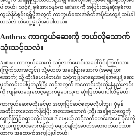
ပါတယ်။ သင့်ရဲ့ ခုခံအားစနစ်က anthrax ကို အပြင်းထန်ဆုံးခုခံကာ
ကွယ်နိုင်စွမ်းရရှိဖို့အတွက် ကာကွယ်ဆေးအစိတ်အပိုင်းတွေနဲ့ ထပ်ခါ
တလဲလဲ ထိတွေ့မှုလိုအပ်ပါတယ်။
Anthrax ကာကွယ်ဆေးကို ဘယ်လိုသောက်
သုံးသင့်သလဲ။
Anthrax ကာကွယ်ဆေးကို သင့်လက်မောင်းအပေါ်ပိုင်းကြွက်သား
(ကြွက်သားအတွင်း) သို့မဟုတ် အရေပြားအောက် (အရေပြား
အောက်) သို့ ထိုးနှံပေးပါတယ်။ သင့်ကျန်းမာရေးအခြေအနေနဲ့ ဆေး
မှတ်တမ်းပေါ်မူတည်ပြီး သင့်အတွက် အကောင်းဆုံးထိုးနှံနည်းလမ်း
ကို ကျန်းမာရေးစောင့်ရှောက်မှုပေးသူက ဆုံးဖြတ်ပေးပါလိမ့်မယ်။
ကာကွယ်ဆေးမထိုးခင်မှာ အထူးပြင်ဆင်စရာမလိုပါဘူး။ ပုံမှန်
အတိုင်းစားသောက်နိုင်ပြီး အစားအသောက် (သို့) အချိုရည်တွေကို
ရှောင်ကြဉ်စရာမလိုပါဘူး။ ဒါပေမယ့် သင့်လက်မောင်းအပေါ်ပိုင်းကို
လွယ်ကူစွာဝင်ရောက်နိုင်တဲ့ ချောင်ချိတဲ့အဝတ်အစားဝတ်ဆင်ထား
တာက အထောက်အကူပြုပါတယ်။