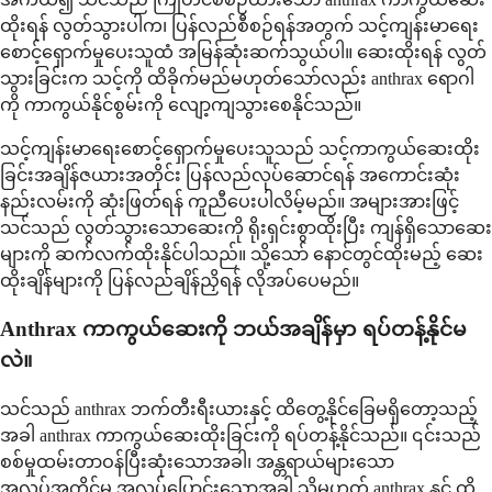
ထိုးရန် လွတ်သွားပါက၊ ပြန်လည်စီစဉ်ရန်အတွက် သင့်ကျန်းမာရေး
စောင့်ရှောက်မှုပေးသူထံ အမြန်ဆုံးဆက်သွယ်ပါ။ ဆေးထိုးရန် လွတ်
သွားခြင်းက သင့်ကို ထိခိုက်မည်မဟုတ်သော်လည်း anthrax ရောဂါ
ကို ကာကွယ်နိုင်စွမ်းကို လျော့ကျသွားစေနိုင်သည်။
သင့်ကျန်းမာရေးစောင့်ရှောက်မှုပေးသူသည် သင့်ကာကွယ်ဆေးထိုး
ခြင်းအချိန်ဇယားအတိုင်း ပြန်လည်လုပ်ဆောင်ရန် အကောင်းဆုံး
နည်းလမ်းကို ဆုံးဖြတ်ရန် ကူညီပေးပါလိမ့်မည်။ အများအားဖြင့်
သင်သည် လွတ်သွားသောဆေးကို ရိုးရှင်းစွာထိုးပြီး ကျန်ရှိသောဆေး
များကို ဆက်လက်ထိုးနိုင်ပါသည်။ သို့သော် နောင်တွင်ထိုးမည့် ဆေး
ထိုးချိန်များကို ပြန်လည်ချိန်ညှိရန် လိုအပ်ပေမည်။
Anthrax ကာကွယ်ဆေးကို ဘယ်အချိန်မှာ ရပ်တန့်နိုင်မ
လဲ။
သင်သည် anthrax ဘက်တီးရီးယားနှင့် ထိတွေ့နိုင်ခြေမရှိတော့သည့်
အခါ anthrax ကာကွယ်ဆေးထိုးခြင်းကို ရပ်တန့်နိုင်သည်။ ၎င်းသည်
စစ်မှုထမ်းတာဝန်ပြီးဆုံးသောအခါ၊ အန္တရာယ်များသော
အလုပ်အကိုင်မှ အလုပ်ပြောင်းသောအခါ သို့မဟုတ် anthrax နှင့် ထိ