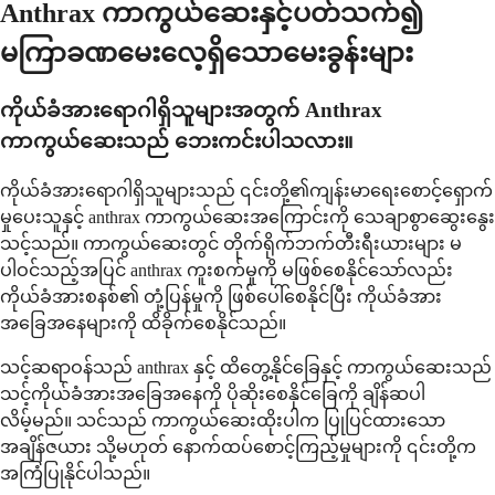
Anthrax ကာကွယ်ဆေးနှင့်ပတ်သက်၍
မကြာခဏမေးလေ့ရှိသောမေးခွန်းများ
ကိုယ်ခံအားရောဂါရှိသူများအတွက် Anthrax
ကာကွယ်ဆေးသည် ဘေးကင်းပါသလား။
ကိုယ်ခံအားရောဂါရှိသူများသည် ၎င်းတို့၏ကျန်းမာရေးစောင့်ရှောက်
မှုပေးသူနှင့် anthrax ကာကွယ်ဆေးအကြောင်းကို သေချာစွာဆွေးနွေး
သင့်သည်။ ကာကွယ်ဆေးတွင် တိုက်ရိုက်ဘက်တီးရီးယားများ မ
ပါဝင်သည့်အပြင် anthrax ကူးစက်မှုကို မဖြစ်စေနိုင်သော်လည်း
ကိုယ်ခံအားစနစ်၏ တုံ့ပြန်မှုကို ဖြစ်ပေါ်စေနိုင်ပြီး ကိုယ်ခံအား
အခြေအနေများကို ထိခိုက်စေနိုင်သည်။
သင့်ဆရာဝန်သည် anthrax နှင့် ထိတွေ့နိုင်ခြေနှင့် ကာကွယ်ဆေးသည်
သင့်ကိုယ်ခံအားအခြေအနေကို ပိုဆိုးစေနိုင်ခြေကို ချိန်ဆပါ
လိမ့်မည်။ သင်သည် ကာကွယ်ဆေးထိုးပါက ပြုပြင်ထားသော
အချိန်ဇယား သို့မဟုတ် နောက်ထပ်စောင့်ကြည့်မှုများကို ၎င်းတို့က
အကြံပြုနိုင်ပါသည်။