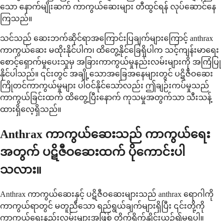
သော နောက်မျိုးဆက် ကာကွယ်ဆေးများ တီထွင်ရန် လုပ်ဆောင်နေ
ကြသည်။
သင်သည် ဆေးဘက်ဆိုင်ရာအကြောင်းပြချက်များကြောင့် anthrax
ကာကွယ်ဆေး မထိုးနိုင်ပါက၊ ထိတွေ့နိုင်ခြေရှိပါက သင့်ကျန်းမာရေး
စောင့်ရှောက်မှုပေးသူမှ အခြားကာကွယ်မှုနည်းလမ်းများကို အကြံပြု
နိုင်ပါသည်။ ၎င်းတွင် အချို့သောအခြေအနေများတွင် ပဋိဇီဝဆေး
ကြိုတင်ကာကွယ်မှုများ ပါဝင်နိုင်သော်လည်း ဤချဉ်းကပ်မှုသည်
ကာကွယ်ခြင်းထက် ထိတွေ့ပြီးနောက် ကုသမှုအတွက်သာ သီးသန့်
ထားရှိလေ့ရှိသည်။
Anthrax ကာကွယ်ဆေးသည် ကာကွယ်ရေး
အတွက် ပဋိဇီဝဆေးထက် ပိုကောင်းပါ
သလား။
Anthrax ကာကွယ်ဆေးနှင့် ပဋိဇီဝဆေးများသည် anthrax ရောဂါကို
ကာကွယ်ရာတွင် မတူညီသော ရည်ရွယ်ချက်များရှိပြီး ၎င်းတို့ကို
ကာကွယ်ရေးနည်းလမ်းများအဖြစ် တိုက်ရိုက်နှိုင်းယှဉ်၍မရပါ။