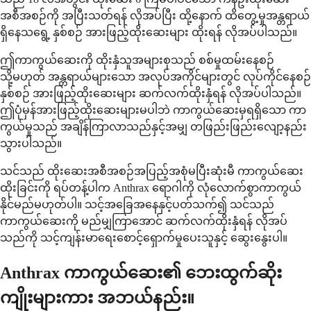
အစီအစဉ်ကို အပြီးသတ်ရန် လိုအပ်ပြီး ထို့နောက် ထိတွေ့မှုအန္တရာယ်
ရှိနေသရွေ့ နှစ်စဉ် အားဖြည့်ထိုးဆေးများ ထိုးရန် လိုအပ်ပါသည်။
ဤကာကွယ်ဆေးကို ထိုးနှံသူအများစုသည် စစ်မှုထမ်းနေစဉ်
သို့မဟုတ် အန္တရာယ်များသော အလုပ်အကိုင်များတွင် လုပ်ကိုင်နေစဉ်
နှစ်စဉ် အားဖြည့်ထိုးဆေးများ ဆက်လက်ထိုးနှံရန် လိုအပ်ပါသည်။
ဤပုံမှန်အားဖြည့်ထိုးဆေးများမပါဘဲ ကာကွယ်ဆေးမှရရှိသော ကာ
ကွယ်မှုသည် အချိန်ကြာလာသည်နှင့်အမျှ တဖြည်းဖြည်းလျော့နည်း
သွားပါသည်။
သင်သည် ထိုးဆေးအစီအစဉ်အပြည့်အစုံမပြီးဆုံးမီ ကာကွယ်ဆေး
ထိုးခြင်းကို ရပ်တန့်ပါက Anthrax ရောဂါကို လုံလောက်စွာကာကွယ်
နိုင်မည်မဟုတ်ပါ။ သင့်အခြေအနေနှင့်ပတ်သက်၍ သင်သည်
ကာကွယ်ဆေးကို မည်မျှကြာအောင် ဆက်လက်ထိုးနှံရန် လိုအပ်
သည်ကို သင့်ကျန်းမာရေးစောင့်ရှောက်မှုပေးသူနှင့် ဆွေးနွေးပါ။
Anthrax ကာကွယ်ဆေး၏ ဘေးထွက်ဆိုး
ကျိုးများကား အဘယ်နည်း။