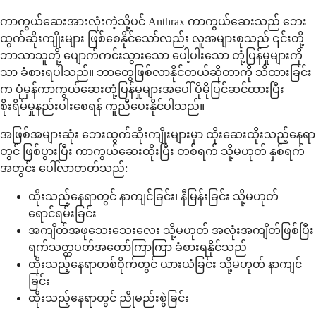
ကာကွယ်ဆေးအားလုံးကဲ့သို့ပင် Anthrax ကာကွယ်ဆေးသည် ဘေး
ထွက်ဆိုးကျိုးများ ဖြစ်စေနိုင်သော်လည်း လူအများစုသည် ၎င်းတို့
ဘာသာသူတို့ ပျောက်ကင်းသွားသော ပေါ့ပါးသော တုံ့ပြန်မှုများကို
သာ ခံစားရပါသည်။ ဘာတွေဖြစ်လာနိုင်တယ်ဆိုတာကို သိထားခြင်း
က ပုံမှန်ကာကွယ်ဆေးတုံ့ပြန်မှုများအပေါ် ပိုမိုပြင်ဆင်ထားပြီး
စိုးရိမ်မှုနည်းပါးစေရန် ကူညီပေးနိုင်ပါသည်။
အဖြစ်အများဆုံး ဘေးထွက်ဆိုးကျိုးများမှာ ထိုးဆေးထိုးသည့်နေရာ
တွင် ဖြစ်ပွားပြီး ကာကွယ်ဆေးထိုးပြီး တစ်ရက် သို့မဟုတ် နှစ်ရက်
အတွင်း ပေါ်လာတတ်သည်:
ထိုးသည့်နေရာတွင် နာကျင်ခြင်း၊ နီမြန်းခြင်း သို့မဟုတ်
ရောင်ရမ်းခြင်း
အကျိတ်အဖုသေးသေးလေး သို့မဟုတ် အလုံးအကျိတ်ဖြစ်ပြီး
ရက်သတ္တပတ်အတော်ကြာကြာ ခံစားရနိုင်သည်
ထိုးသည့်နေရာတစ်ဝိုက်တွင် ယားယံခြင်း သို့မဟုတ် နာကျင်
ခြင်း
ထိုးသည့်နေရာတွင် ညိုမည်းစွဲခြင်း