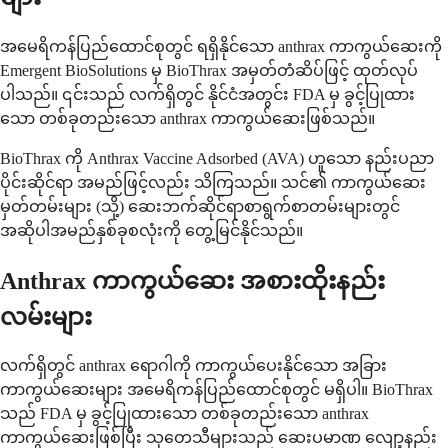
အမေရိကန်ပြည်ထောင်စုတွင် ရရှိနိုင်သော anthrax ကာကွယ်ဆေးကို
Emergent BioSolutions မှ BioThrax အမှတ်တံဆိပ်ဖြင့် ထုတ်လုပ်
ပါသည်။ ၎င်းသည် လက်ရှိတွင် နိုင်ငံအတွင်း FDA မှ ခွင့်ပြုထား
သော တစ်ခုတည်းသော anthrax ကာကွယ်ဆေးဖြစ်သည်။
BioThrax ကို Anthrax Vaccine Adsorbed (AVA) ဟူသော နည်းပညာ
ပိုင်းဆိုင်ရာ အမည်ဖြင့်လည်း သိကြသည်။ သင်၏ ကာကွယ်ဆေး
မှတ်တမ်းများ (သို့) ဆေးဘက်ဆိုင်ရာစာရွက်စာတမ်းများတွင်
အဆိုပါအမည်နှစ်ခုစလုံးကို တွေ့မြင်နိုင်သည်။
Anthrax ကာကွယ်ဆေး အစားထိုးနည်း
လမ်းများ
လက်ရှိတွင် anthrax ရောဂါကို ကာကွယ်ပေးနိုင်သော အခြား
ကာကွယ်ဆေးများ အမေရိကန်ပြည်ထောင်စုတွင် မရှိပါ။ BioThrax
သည် FDA မှ ခွင့်ပြုထားသော တစ်ခုတည်းသော anthrax
ကာကွယ်ဆေးဖြစ်ပြီး သုတေသီများသည် ဆေးပမာဏ လျော့နည်း