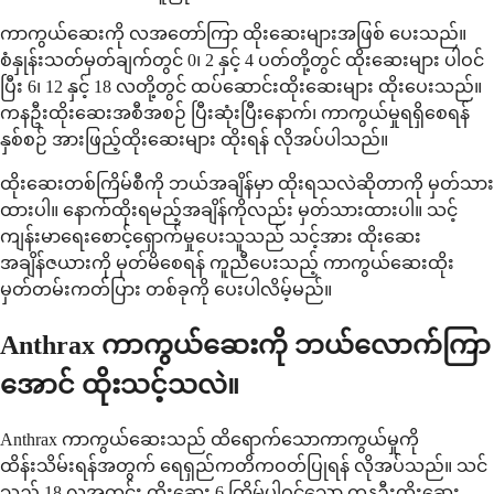
ကာကွယ်ဆေးကို လအတော်ကြာ ထိုးဆေးများအဖြစ် ပေးသည်။
စံနှုန်းသတ်မှတ်ချက်တွင် 0၊ 2 နှင့် 4 ပတ်တို့တွင် ထိုးဆေးများ ပါဝင်
ပြီး 6၊ 12 နှင့် 18 လတို့တွင် ထပ်ဆောင်းထိုးဆေးများ ထိုးပေးသည်။
ကနဦးထိုးဆေးအစီအစဉ် ပြီးဆုံးပြီးနောက်၊ ကာကွယ်မှုရရှိစေရန်
နှစ်စဉ် အားဖြည့်ထိုးဆေးများ ထိုးရန် လိုအပ်ပါသည်။
ထိုးဆေးတစ်ကြိမ်စီကို ဘယ်အချိန်မှာ ထိုးရသလဲဆိုတာကို မှတ်သား
ထားပါ။ နောက်ထိုးရမည့်အချိန်ကိုလည်း မှတ်သားထားပါ။ သင့်
ကျန်းမာရေးစောင့်ရှောက်မှုပေးသူသည် သင့်အား ထိုးဆေး
အချိန်ဇယားကို မှတ်မိစေရန် ကူညီပေးသည့် ကာကွယ်ဆေးထိုး
မှတ်တမ်းကတ်ပြား တစ်ခုကို ပေးပါလိမ့်မည်။
Anthrax ကာကွယ်ဆေးကို ဘယ်လောက်ကြာ
အောင် ထိုးသင့်သလဲ။
Anthrax ကာကွယ်ဆေးသည် ထိရောက်သောကာကွယ်မှုကို
ထိန်းသိမ်းရန်အတွက် ရေရှည်ကတိကဝတ်ပြုရန် လိုအပ်သည်။ သင်
သည် 18 လအတွင်း ထိုးဆေး 6 ကြိမ်ပါဝင်သော ကနဦးထိုးဆေး