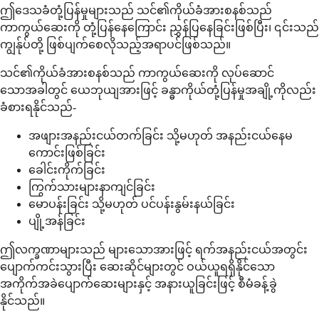
ဤဒေသခံတုံ့ပြန်မှုများသည် သင်၏ကိုယ်ခံအားစနစ်သည်
ကာကွယ်ဆေးကို တုံ့ပြန်နေကြောင်း ညွှန်ပြနေခြင်းဖြစ်ပြီး၊ ၎င်းသည်
ကျွန်ုပ်တို့ ဖြစ်ပျက်စေလိုသည့်အရာပင်ဖြစ်သည်။
သင်၏ကိုယ်ခံအားစနစ်သည် ကာကွယ်ဆေးကို လုပ်ဆောင်
သောအခါတွင် ယေဘုယျအားဖြင့် ခန္ဓာကိုယ်တုံ့ပြန်မှုအချို့ကိုလည်း
ခံစားရနိုင်သည်-
အဖျားအနည်းငယ်တက်ခြင်း သို့မဟုတ် အနည်းငယ်နေမ
ကောင်းဖြစ်ခြင်း
ခေါင်းကိုက်ခြင်း
ကြွက်သားများနာကျင်ခြင်း
မောပန်းခြင်း သို့မဟုတ် ပင်ပန်းနွမ်းနယ်ခြင်း
ပျို့အန်ခြင်း
ဤလက္ခဏာများသည် များသောအားဖြင့် ရက်အနည်းငယ်အတွင်း
ပျောက်ကင်းသွားပြီး ဆေးဆိုင်များတွင် ဝယ်ယူရရှိနိုင်သော
အကိုက်အခဲပျောက်ဆေးများနှင့် အနားယူခြင်းဖြင့် စီမံခန့်ခွဲ
နိုင်သည်။