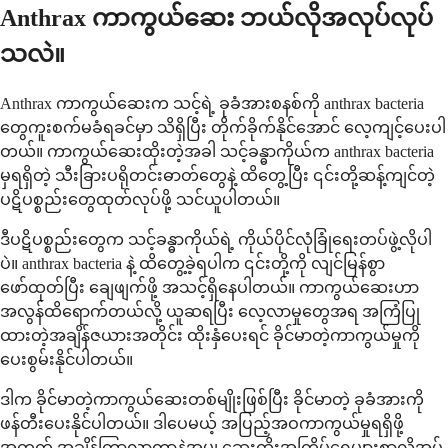
Anthrax ကာကွယ်ဆေး ဘယ်လိုအလုပ်လုပ်
သလဲ။
Anthrax ကာကွယ်ဆေးက သင့်ရဲ့ ခုခံအားစနစ်ကို anthrax bacteria
တွေကူးစက်မခံရခင်မှာ သိရှိပြီး တိုက်ခိုက်နိုင်အောင် လေ့ကျင့်ပေးပါ
တယ်။ ကာကွယ်ဆေးထိုးတဲ့အခါ သင့်ခန္ဓာကိုယ်က anthrax bacteria
မှရရှိတဲ့ သီးခြားပရိုတင်းဓာတ်တွေနဲ့ ထိတွေ့ပြီး ၎င်းတို့ဆန့်ကျင်တဲ့
ပဋိပစ္စည်းတွေထုတ်လုပ်ဖို့ သင်ယူပါတယ်။
ဒီပဋိပစ္စည်းတွေက သင့်ခန္ဓာကိုယ်ရဲ့ ကိုယ်ပိုင်လုံခြုံရေးတပ်ဖွဲ့လိုပါ
ပဲ။ anthrax bacteria နဲ့ ထိတွေ့ခဲ့ရပါက ၎င်းတို့ကို လျင်မြန်စွာ
ဖော်ထုတ်ပြီး ချေဖျက်ဖို့ အသင့်ရှိနေပါတယ်။ ကာကွယ်ဆေးဟာ
အလွန်ထိရောက်တယ်လို့ ယူဆရပြီး လေ့လာမှုတွေအရ အကြံပြု
ထားတဲ့အချိန်ဇယားအတိုင်း ထိုးနှံပေးရင် ခိုင်မာတဲ့ကာကွယ်မှုကို
ပေးစွမ်းနိုင်ပါတယ်။
ဒါက ခိုင်မာတဲ့ကာကွယ်ဆေးတစ်မျိုးဖြစ်ပြီး ခိုင်မာတဲ့ ခုခံအားကို
ဖန်တီးပေးနိုင်ပါတယ်။ ဒါပေမယ့် အပြည့်အဝကာကွယ်မှုရရှိဖို့
အတွက် အချိန်ကြာလာတာနဲ့အမျှ ဆေးထိုးအကြိမ်ရေများစွာလိုအပ်