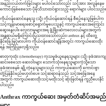
အနည်းငယ်တက်ခြင်းများ မပါဝင်သော်လည်း သင့်အား အလွန်နေမ
ကောင်းဖြစ်စေသော ပိုမိုသိသာထင်ရှားသည့် ရောဂါများ ပါဝင်သည်။
ကိုယ်ဝန်ဆောင်နေရသူ (သို့) ကိုယ်ဝန်ဆောင်ရန် စီစဉ်နေသူဖြစ်ပါက
သင့်ကျန်းမာရေးစောင့်ရှောက်မှုပေးသူနှင့် ကာကွယ်ဆေးအကြောင်း
ဆွေးနွေးပါ။ လေ့လာမှုများအရ ဖွံ့ဖြိုးဆဲကလေးငယ်များအတွက်
အန္တရာယ်မရှိကြောင်းပြသထားသော်လည်း၊ anthrax နှင့် ထိတွေ့
နိုင်ခြေ မြင့်မားပါက ကိုယ်ဝန်ဆောင်ချိန်အတွင်း ကာကွယ်ဆေးထိုး
ရန် အကြံပြုလေ့ရှိသည်။
ဓာတုကုထုံး (chemotherapy) ကုသမှုခံယူနေရသူများ (သို့) ခုခံအားကျ
ဆင်းစေသော ဆေးဝါးများ သောက်သုံးနေရသူများကဲ့သို့သော
ခုခံအားစနစ် ချို့တဲ့နေသူများသည် ကာကွယ်ဆေးကို ကောင်းစွာ
တုံ့ပြန်နိုင်မည်မဟုတ်ပေ။ သင့်ဆရာဝန်သည် သင့်အခြေအနေ
အတွက် ကာကွယ်ဆေးထိုးသင့်/မထိုးသင့် ဆုံးဖြတ်ရန် ကူညီပေးနိုင်
ပါသည်။
Anthrax ကာကွယ်ဆေး အမှတ်တံဆိပ်အမည်
များ