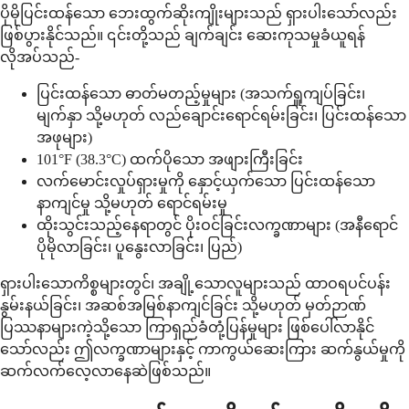
ပိုမိုပြင်းထန်သော ဘေးထွက်ဆိုးကျိုးများသည် ရှားပါးသော်လည်း
ဖြစ်ပွားနိုင်သည်။ ၎င်းတို့သည် ချက်ချင်း ဆေးကုသမှုခံယူရန်
လိုအပ်သည်-
ပြင်းထန်သော ဓာတ်မတည့်မှုများ (အသက်ရှူကျပ်ခြင်း၊
မျက်နှာ သို့မဟုတ် လည်ချောင်းရောင်ရမ်းခြင်း၊ ပြင်းထန်သော
အဖုများ)
101°F (38.3°C) ထက်ပိုသော အဖျားကြီးခြင်း
လက်မောင်းလှုပ်ရှားမှုကို နှောင့်ယှက်သော ပြင်းထန်သော
နာကျင်မှု သို့မဟုတ် ရောင်ရမ်းမှု
ထိုးသွင်းသည့်နေရာတွင် ပိုးဝင်ခြင်းလက္ခဏာများ (အနီရောင်
ပိုမိုလာခြင်း၊ ပူနွေးလာခြင်း၊ ပြည်)
ရှားပါးသောကိစ္စများတွင်၊ အချို့သောလူများသည် ထာဝရပင်ပန်း
နွမ်းနယ်ခြင်း၊ အဆစ်အမြစ်နာကျင်ခြင်း သို့မဟုတ် မှတ်ဉာဏ်
ပြဿနာများကဲ့သို့သော ကြာရှည်ခံတုံ့ပြန်မှုများ ဖြစ်ပေါ်လာနိုင်
သော်လည်း ဤလက္ခဏာများနှင့် ကာကွယ်ဆေးကြား ဆက်နွယ်မှုကို
ဆက်လက်လေ့လာနေဆဲဖြစ်သည်။