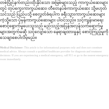
တစ်ပြိုင်နက်တည်းထိုးနိုင်သော အဖြစ်များသည့် ကာကွယ်ဆေးများ
တွင် တုပ်ကွေးကာကွယ်ဆေး၊ တီတေနပ်စ်ကာကွယ်ဆေး သို့မဟုတ်
သင်သည် ပြည်ပသို့ စေလွှတ်ခံရပါက ခရီးသွားကာကွယ်ဆေးများ
ကဲ့သို့သော ပုံမှန်ကာကွယ်ဆေးများ ပါဝင်သည်။ သင့်ကျန်းမာရေး
စောင့်ရှောက်မှုပေးသူသည် မည်သည့်အပြန်အလှန်သက်ရောက်မှု
များအတွက်မဆို သင့်လျော်သော နေရာချထားမှုနှင့် စောင့်ကြည့်မှုကို
သေချာစေပါလိမ့်မည်။
Medical Disclaimer:
This article is for informational purposes only and does not constitute
medical advice. Always consult a qualified healthcare provider for diagnosis and treatment
decisions. If you are experiencing a medical emergency, call 911 or go to the nearest emergency
room immediately.