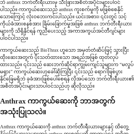
ဘဲ anthrax ဘက်တီးရီးယားမှ သီးခြားအစိတ်အပိုင်းများပါဝင်
ပါသည်။ ကာကွယ်ဆေးသည် anthrax ကူးစက်မှုကို မဖြစ်စေနိုင်
သောကြောင့် လုံးဝဘေးကင်းပါသည်။ ယင်းအစား၊ ၎င်းတွင် သင့်
ကိုယ်ခံအားစနစ်အား ခြိမ်းခြောက်မှုအဖြစ် anthrax ဘက်တီးရီးယား
များကို သိရှိနိုင်ရန် ကူညီပေးသည့် အကာအကွယ်အင်တီဂျင်များ
ပါဝင်ပါသည်။
ကာကွယ်ဆေးသည် BioThrax ဟူသော အမှတ်တံဆိပ်ဖြင့် သွားပြီး
ထိုးဆေးအတွက် ပိုးသတ်ထားသော အရည်အဖြစ် ထုတ်လုပ်
ထားသည်။ ၎င်းသည် ဆေးဘက်ဆိုင်ရာကျွမ်းကျင်သူများက “မလှုပ်
မရှား” ကာကွယ်ဆေးဟုခေါ်ဆိုကြပြီး ၎င်းသည် ရောဂါဖြစ်ပွား
နိုင်ခြေမရှိဘဲ ခုခံအားဖြစ်ပေါ်စေရန် လိုအပ်သော ဘက်တီးရီးယား၏
အစိတ်အပိုင်းများသာပါဝင်သည်ဟု ဆိုလိုသည်။
Anthrax ကာကွယ်ဆေးကို ဘာအတွက်
အသုံးပြုသလဲ။
Anthrax ကာကွယ်ဆေးကို anthrax ဘက်တီးရီးယားများနှင့် ထိတွေ့
နိုင်ခြေပိုများသူများတွင် anthrax ကူးစက်မှုကို ကာကွယ်ရန် အဓိက