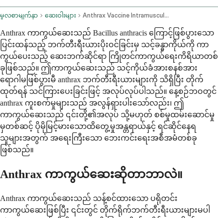
မူလစာမျက်နှာ
ဆေးဝါးများ
Anthrax Vaccine Intramuscular Route Subcutaneous Route
Anthrax ကာကွယ်ဆေးသည် Bacillus anthracis ကြောင့်ဖြစ်ပွားသော
ပြင်းထန်သည့် ဘက်တီးရီးယားပိုးဝင်ခြင်းမှ သင့်ခန္ဓာကိုယ်ကို ကာ
ကွယ်ပေးသည့် ဆေးဘက်ဆိုင်ရာ ကြိုတင်ကာကွယ်ရေးကိရိယာတစ်
ခုဖြစ်သည်။ ဤကာကွယ်ဆေးသည် သင့်ကိုယ်ခံအားစနစ်အား
ရောဂါမဖြစ်ပွားမီ anthrax ဘက်တီးရီးယားများကို သိရှိပြီး တိုက်
ထုတ်ရန် သင်ကြားပေးခြင်းဖြင့် အလုပ်လုပ်ပါသည်။ နေ့စဉ်ဘဝတွင်
anthrax ကူးစက်မှုများသည် အလွန်ရှားပါးသော်လည်း၊ ဤ
ကာကွယ်ဆေးသည် ၎င်းတို့၏အလုပ် သို့မဟုတ် စစ်မှုထမ်းဆောင်မှု
မှတစ်ဆင့် ပိုမိုမြင့်မားသောထိတွေ့မှုအန္တရာယ်နှင့် ရင်ဆိုင်နေရ
သူများအတွက် အရေးကြီးသော ဘေးကင်းရေးအစီအမံတစ်ခု
ဖြစ်သည်။
Anthrax ကာကွယ်ဆေးဆိုတာဘာလဲ။
Anthrax ကာကွယ်ဆေးသည် သန့်စင်ထားသော ပရိုတင်း
ကာကွယ်ဆေးဖြစ်ပြီး ၎င်းတွင် တိုက်ရိုက်ဘက်တီးရီးယားများမပါ