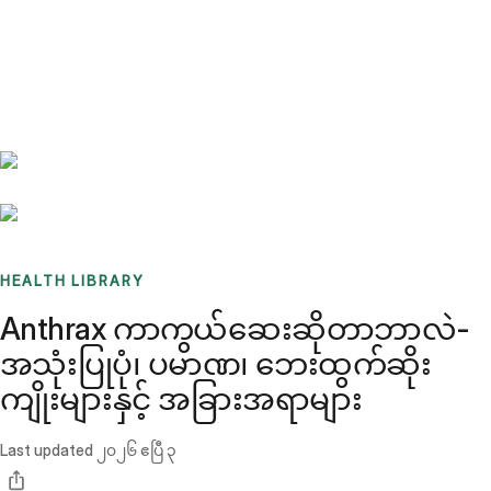
Benchmarks
Stories
FAQ
Sign up / Log in
HEALTH LIBRARY
Anthrax ကာကွယ်ဆေးဆိုတာဘာလဲ-
အသုံးပြုပုံ၊ ပမာဏ၊ ဘေးထွက်ဆိုး
ကျိုးများနှင့် အခြားအရာများ
Last updated
၂၀၂၆ ဧပြီ ၃