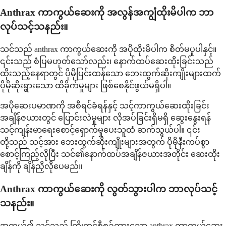
Anthrax ကာကွယ်ဆေးကို အလွန်အကျွံထိုးမိပါက ဘာ
လုပ်သင့်သနည်း။
သင်သည် anthrax ကာကွယ်ဆေးကို အပိုထိုးမိပါက စိတ်မပူပါနှင့်။
၎င်းသည် စံပြမဟုတ်သော်လည်း၊ နောက်ထပ်ဆေးထိုးခြင်းသည်
ထိုးသည့်နေရာတွင် ပိုမိုပြင်းထန်သော ဘေးထွက်ဆိုးကျိုးများထက်
ပိုမိုဆိုးရွားသော ထိခိုက်မှုများ ဖြစ်စေနိုင်ဖွယ်မရှိပါ။
အပိုဆေးပမာဏကို အစီရင်ခံရန်နှင့် သင့်ကာကွယ်ဆေးထိုးခြင်း
အချိန်ဇယားတွင် ပြောင်းလဲမှုများ လိုအပ်ခြင်းရှိမရှိ ဆွေးနွေးရန်
သင့်ကျန်းမာရေးစောင့်ရှောက်မှုပေးသူထံ ဆက်သွယ်ပါ။ ၎င်း
တို့သည် သင့်အား ဘေးထွက်ဆိုးကျိုးများအတွက် ပိုမိုနီးကပ်စွာ
စောင့်ကြည့်လိုပြီး သင်၏နောက်ထပ်အချိန်ဇယားအတိုင်း ဆေးထိုး
ချိန်ကို ချိန်ညှိလိုပေမည်။
Anthrax ကာကွယ်ဆေးကို လွတ်သွားပါက ဘာလုပ်သင့်
သနည်း။
အကယ်၍ သင်သည် ကြိုတင်စီစဉ်ထားသော anthrax ကာကွယ်ဆေး