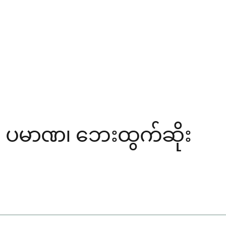
ုံ၊ ပမာဏ၊ ဘေးထွက်ဆိုး