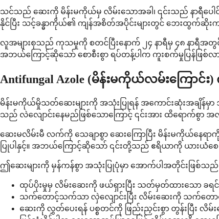
သင်သည် ဆေးကို မိန်းမကိုယ်မှ လိမ်းသောအခါ၊ ၎င်းသည် နာရီပေါင
နိုင်ပြီး သင့်ခန္ဓာကိုယ်၏ ကျန်အစိတ်အပိုင်းများတွင် ဘေးထွက်ဆိုး
လူအများစုသည် ကုသမှုကို စတင်ပြီးနောက် ၂၄ နာရီမှ ၄၈ နာရီအ
အဘယ်ကြောင့်ဆိုသော် စောစီးစွာ ရပ်တန့်ပါက ကူးစက်မှုပြန်ဖြစ်လာ
Antifungal Azole (မိန်းမကိုယ်လမ်းကြောင်
မိန်းမကိုယ်မှိုသတ်ဆေးများကို အသုံးပြုရန် အကောင်းဆုံးအချိန
သည် လဲလျောင်းနေမည်ဖြစ်သောကြောင့် ၎င်းအား ထိရောက်စွာ အလုပ
ဆေးမလိမ်းမီ လက်ကို သေချာစွာ ဆေးကြောပြီး မိန်းမကိုယ်နေရာကို 
ပြုပါနှင့်။ အဘယ်ကြောင့်ဆိုသော် ၎င်းတို့သည် ဧရိယာကို ယားယံစေပြီ
ဤဆေးများကို မှန်ကန်စွာ အသုံးပြုပုံမှာ အောက်ပါအတိုင်းဖြစ်သည်။ 
ထုပ်ပိုးမှုမှ လိမ်းဆေးကို ဖယ်ရှားပြီး သတ်မှတ်ထားသော ခရင
သက်တောင့်သက်သာ လှဲလျောင်းပြီး လိမ်းဆေးကို သက်တောင့
ဆေးကို လွှတ်ပေးရန် ပစ္စတင်ကို ဖြည်းညှင်းစွာ တွန်းပြီး လိမ်