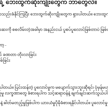
း) ရဲ့ ဘေးထွက်ဆိုးကျိုးတွေက ဘာတွေလဲ။
စွာသည်းခံနိုင်ကြပြီး ဘေးထွက်ဆိုးကျိုးတွေက ရှားပါတယ်။ ဘေးထွ
 ဆေးကို စစလိမ်းတဲ့အခါမှာ အနည်းငယ် ပူစပ်ပူလောင်ဖြစ်တာပဲ ဖြစ
ာ့ -
ပြင် ခဏတာ တိုးလာခြင်း
စ်ခြင်း
ိုင်ပါတယ်။ ပြင်းထန်တဲ့ ပူလောင်မှုက မပျောက်သွားဘူးဆိုရင်၊ ပုံမှန
်မှု လက္ခဏာတွေ ခံစားရပါက သင့်ဆရာဝန်နဲ့ ချက်ချင်းဆက်သွယ်ပါ
ဓါတ်မတည့်မှုဖြစ်ပါက ယားယံမှုပိုမိုခံစားရနိုင်ပါတယ်။ ပူလောင်မှု 