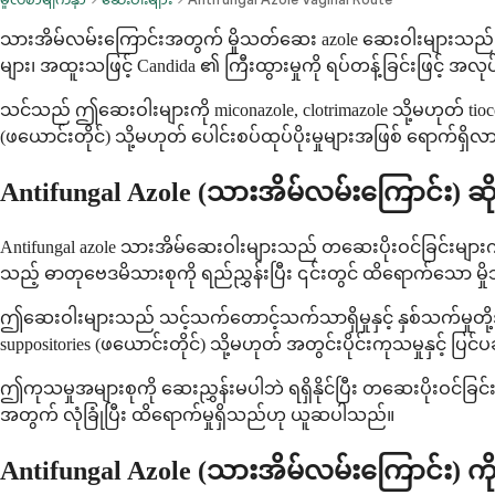
သားအိမ်လမ်းကြောင်းအတွက် မှိုသတ်ဆေး azole ဆေးဝါးများသည် သာ
များ၊ အထူးသဖြင့် Candida ၏ ကြီးထွားမှုကို ရပ်တန့်ခြင်းဖြင့
သင်သည် ဤဆေးဝါးများကို miconazole, clotrimazole သို့မဟုတ် tiocon
(ဖယောင်းတိုင်) သို့မဟုတ် ပေါင်းစပ်ထုပ်ပိုးမှုများအဖြစ် ရောက
Antifungal Azole (သားအိမ်လမ်းကြောင်း) 
Antifungal azole သားအိမ်ဆေးဝါးများသည် တဆေးပိုးဝင်ခြင်းများ
သည့် ဓာတုဗေဒမိသားစုကို ရည်ညွှန်းပြီး ၎င်းတွင် ထိရောက်သော မှိ
ဤဆေးဝါးများသည် သင့်သက်တောင့်သက်သာရှိမှုနှင့် နှစ်သက်မှုတို့အတွ
suppositories (ဖယောင်းတိုင်) သို့မဟုတ် အတွင်းပိုင်းကုသမှုနှင့် ပြင်
ဤကုသမှုအများစုကို ဆေးညွှန်းမပါဘဲ ရရှိနိုင်ပြီး တဆေးပိုးဝင်ခ
အတွက် လုံခြုံပြီး ထိရောက်မှုရှိသည်ဟု ယူဆပါသည်။
Antifungal Azole (သားအိမ်လမ်းကြောင်း)