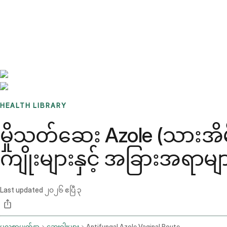
Benchmarks
Stories
FAQ
Sign up / Log in
HEALTH LIBRARY
မှိုသတ်ဆေး Azole (သားအိမ
ကျိုးများနှင့် အခြားအရာမျ
Last updated
၂၀၂၆ ဧပြီ ၃
မူလစာမျက်နှာ
ဆေးဝါးများ
Antifungal Azole Vaginal Route