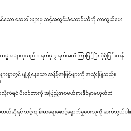
်နိုင်သော ဆေးဝါးများမှ သင့်အတွင်းခံဘောင်းဘီကို ကာကွယ်ပေး
ှုအများစုသည် ၁ ရက်မှ ၇ ရက်အထိ ကြာမြင့်ပြီး ပိုမိုပြင်းထန်
စွာတွင် ပျံ့နှံ့နေသော အနိမ့်အမြင့်များကို အသုံးပြုသည်။
။
က်ရင် ပိုးဝင်တာကို အပြည့်အဝဖယ်ရှားနိုင်မှာမဟုတ်ဘဲ
တယ်ဆိုရင် သင့်ကျန်းမာရေးစောင့်ရှောက်မှုပေးသူကို ဆက်သွယ်ပါ။