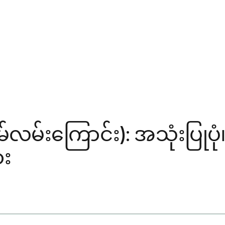
်လမ်းကြောင်း): အသုံးပြုပ
ား