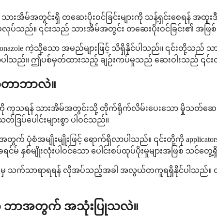
းအိမ်အတွင်းရှိ တဆေးပိုးဝင်ခြင်းများကို သန့်ရှင်းစေရန် အထူး
် အလုပ်လုပ်သည်။ ၎င်းသည် သားအိမ်အတွင်း တဆေးပိုးဝင်ခြင်း၏ အဖြ
azole ကဲ့သို့သော အမည်များဖြင့် သိရှိနိုင်ပါသည်။ ၎င်းတို့သည် သား
်ရှိလာပါသည်။ ဤပစ်မှတ်ထားသည့် ချဉ်းကပ်မှုသည် ဆေးဝါးသည် ၎င်းလ
ဆိုတာဘာလဲ။
ကို ကုသရန် သားအိမ်အတွင်းသို့ တိုက်ရိုက်လိမ်းပေးသော မှိုသတ်ဆ
ုသတ်ဒြပ်ပေါင်းများစွာ ပါဝင်သည်။
က် ပုံစံအမျိုးမျိုးဖြင့် ရောက်ရှိလာပါသည်။ ၎င်းတို့ကို applicat
ပခရင်မ် နှစ်မျိုးလုံးပါဝင်သော ပေါင်းစပ်ထုပ်ပိုးမှုများအဖြစ် သင်တွေ့ရ
ြင်းမှ သက်သာရာရရန် လိုအပ်သည့်အခါ အလွယ်တကူရရှိနိုင်ပါသည်။ ၎င်
 ကို ဘာအတွက် အသုံးပြုသလဲ။