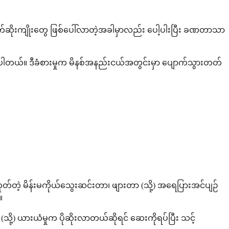
က်ဆိုးကျိုးတွေ ဖြစ်ပေါ်လာတဲ့အခါမှာလည်း ပေါ့ပါးပြီး ခဏတာသာ
်ပါတယ်။ ဒီခံစားမှုက မိနစ်အနည်းငယ်အတွင်းမှာ ပျောက်သွားတတ်
်မဟုတ်တဲ့ မိန်းမကိုယ်သွေးဆင်းတာ၊ ဖျားတာ (သို့) အရေပြားအင်ပျဉ်
။
(သို့) ယားယံမှုက ပိုဆိုးလာတယ်ဆိုရင် ဆေးကိုရပ်ပြီး သင့်