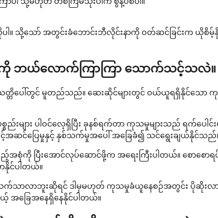
ာပါ သို့မဟုတ် တစ်ကြိမ်သုံးပါက စွန့်ပစ်ပါ။
ါ။ သို့သော် အတွင်းခံဘောင်းဘီလိုင်းနာကို ဝတ်ဆင်ခြင်းက ယိုစိမ့
င်း) ကို ဘယ်လောက်ကြာကြာ သောက်သင့်သလဲ။
တိပေါ်တွင် မူတည်သည်။ ဆေးဆိုင်များတွင် ဝယ်ယူရရှိနိုင်သော ကုသမ
်းများ ပါဝင်လေ့ရှိပြီး ခုနစ်ရက်တာ ကုသမှုများသည် ရက်ပေါင်းများ
သင့်အဆင်ပြေမှုနှင့် နှစ်သက်မှုအပေါ် အခြေခံ၍ သင်ရွေးချယ်နိုင်သည်
ုံကို ပြီးအောင်လုပ်ဆောင်ဖို့က အရေးကြီးပါတယ်။ စောစောရပ်လို
နိုင်ပါတယ်။
သက်သာလာဘူးဆိုရင် ဒါမှမဟုတ် ကုသမှုခံယူနေစဉ်အတွင်း ပိုဆိုးလာ
ရမယ့် အခြေအနေရှိနေနိုင်ပါတယ်။