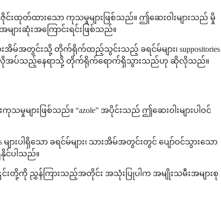
ဒီဇိုင်းထုတ်ထားသော ကုသမှုများဖြစ်သည်။ ဤဆေးဝါးများသည် မှို
စ်အများဆုံးအကြောင်းရင်းဖြစ်သည်။
အိမ်အတွင်းသို့ တိုက်ရိုက်ထည့်သွင်းသည့် ခရင်မ်များ၊ suppositories
ိုအပ်သည့်နေရာသို့ တိုက်ရိုက်ရောက်ရှိသွားသည်ဟု ဆိုလိုသည်။
ေးကုသမှုများဖြစ်သည်။ “azole” အပိုင်းသည် ဤဆေးဝါးများပါဝင်
ors များပါရှိသော ခရင်မ်များ၊ သားအိမ်အတွင်းတွင် ပျော်ဝင်သွားသော
ှိနိုင်ပါသည်။
းတို့ကို ညွှန်ကြားသည့်အတိုင်း အသုံးပြုပါက အမျိုးသမီးအများစု