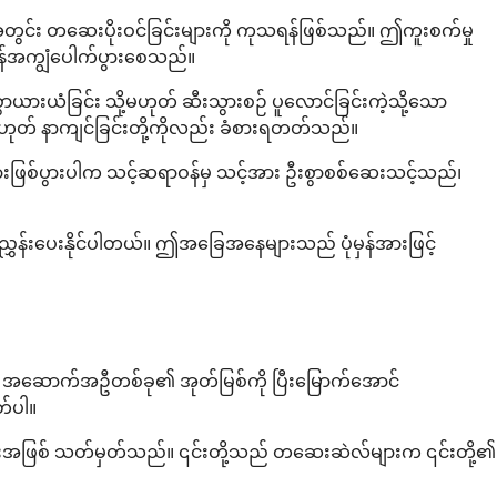
်အတွင်း တဆေးပိုးဝင်ခြင်းများကို ကုသရန်ဖြစ်သည်။ ဤကူးစက်မှု
န်အကျွံပေါက်ပွားစေသည်။
ွာယားယံခြင်း သို့မဟုတ် ဆီးသွားစဉ် ပူလောင်ခြင်းကဲ့သို့သော
မဟုတ် နာကျင်ခြင်းတို့ကိုလည်း ခံစားရတတ်သည်။
်းများဖြစ်ပွားပါက သင့်ဆရာဝန်မှ သင့်အား ဦးစွာစစ်ဆေးသင့်သည်၊
ု ညွှန်းပေးနိုင်ပါတယ်။ ဤအခြေအနေများသည် ပုံမှန်အားဖြင့်
ည်။ အဆောက်အဦတစ်ခု၏ အုတ်မြစ်ကို ပြီးမြောက်အောင်
တ်ပါ။
ဖြစ် သတ်မှတ်သည်။ ၎င်းတို့သည် တဆေးဆဲလ်များက ၎င်းတို့၏