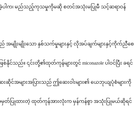
ှိခဲ့ပါက၊ မည်သည့်ကုသမှုကိုမဆို စတင်အသုံးမပြုမီ သင့်ဆရာဝန်
ိုးမျိုးသော နှစ်သက်မှုများနှင့် လိုအပ်ချက်များနှင့်ကိုက်ညီစေ
်နိုင်သည်။ ၎င်းတို့၏ထုတ်ကုန်များတွင် miconazole ပါဝင်ပြီး ခရင်
ဝင်သည်။ ဆေးဆိုင်အများအပြားသည် ဤဆေးဝါးများ၏ ယေဘုယျပုံစံများကို
အမှတ်ပြုထားတဲ့ ထုတ်ကုန်အားလုံးက မှန်ကန်စွာ အသုံးပြုမယ်ဆိုရင်