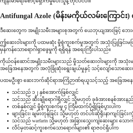
ကျန်းမာရေးစောင့်ရှောက်မှုပေးသူနဲ့ တိုင်ပင်ပါ။
Antifungal Azole (မိန်းမကိုယ်လမ်းကြောင
ဒီဆေးတွေက အမျိုးသမီးအများစုအတွက် ယေဘုယျအားဖြင့် ဘေးကင်းပေ
ဤဆေးဝါးများကို ပထမဆုံး မှိုစွဲကူးစက်မှုအတွက် အသုံးပြုခြင်းမ
မှန်ကန်သောရောဂါရှာဖွေမှုကို ရရှိရန် အရေးကြီးပါသည်။
ကိုယ်ဝန်ဆောင်အမျိုးသမီးများသည် မှိုသတ်ဆေးဝါးများကို အသုံ
အခြေအနေအတွက် အလုံခြုံဆုံးရွေးချယ်မှုနှင့် သင့်လျော်သောဆေး
ပထမဦးစွာ ဆေးဘက်ဆိုင်ရာအကြံဉာဏ်ရယူသင့်သည့် အခြေအနေမျ
သင်သည် ၁၂ နှစ်အောက်ဖြစ်လျှင်
သင်သည် ဆီးချိုရောဂါရှိလျှင် သို့မဟုတ် ခုခံအားစနစ်အားနည်
တစ်နှစ်လျှင် မှိုစွဲကူးစက်မှု ၄ ကြိမ်ထက်ပို၍ဖြစ်ပွားပါက
ဖျားခြင်း၊ ချမ်းတုန်ခြင်း သို့မဟုတ် တင်ပါးဆုံရိုးနာကျင်ခြင
သင်သည် warfarin သို့မဟုတ် အခြားသွေးကျဲဆေးများ သော
လိင်မှတဆင့်ကူးစက်သောရောဂါများ၏ ရာဇဝင်ရှိပါက