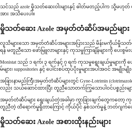
သင်သည် azole မှိုသတ်ဆေးဝါးများနှင့် ဓါတ်မတည့်ပါက သို့မဟုတ် ယ
အား အသိပေးပါ။
မှိုသတ်ဆေး Azole အမှတ်တံဆိပ်အမည်များ
လူသိများသော အမှတ်တံဆိပ်အများအပြားသည် မိန်းမကိုယ်မှိုသတ်ဆေး 
ရန် မတူညီသော ဖော်မြူလာများနှင့် ကုသမှုကြာချိန်များကို ပေးစွမ
Monistat သည် ၁ ရက်၊ ၃ ရက်နှင့် ၇ ရက် ကုသမှုရွေးချယ်မှုများကို 
မ်များ၊ suppositories နှင့် ပေါင်းစပ်ထုပ်ပိုးမှုများအပါအဝင် အမျိုးမျို
အခြားနာမည်ကြီးအမှတ်တံဆိပ်များတွင် Gyne-Lotrimin (clotrimazole
လည်း သယ်ဆောင်ထားပြီး တူညီသောတက်ကြွသောပါဝင်ပစ္စည်းမျာ
အမှတ်တံဆိပ်များ ရွေးချယ်တဲ့အခါမှာ ကွာခြားချက်တွေကတော့ ကုသမှု
တူညီတဲ့ ထိရောက်မှုရှိတာကြောင့် ကိုယ်ပိုင် နှစ်သက်မှုနဲ့ ဘတ်ဂျက်ပ
မှိုသတ်ဆေး Azole အစားထိုးနည်းများ