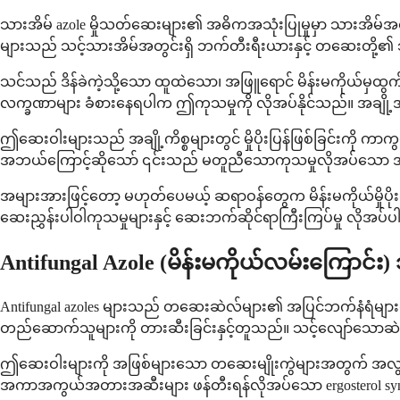
သားအိမ် azole မှိုသတ်ဆေးများ၏ အဓိကအသုံးပြုမှုမှာ သားအိမ်အတွ
များသည် သင့်သားအိမ်အတွင်းရှိ ဘက်တီးရီးယားနှင့် တဆေးတို
သင်သည် ဒိန်ခဲကဲ့သို့သော ထူထဲသော၊ အဖြူရောင် မိန်းမကိုယ်မှထွက်သည
လက္ခဏာများ ခံစားနေရပါက ဤကုသမှုကို လိုအပ်နိုင်သည်။ အချို့အ
ဤဆေးဝါးများသည် အချို့ကိစ္စများတွင် မှိုပိုးပြန်ဖြစ်ခြင်းကို က
အဘယ်ကြောင့်ဆိုသော် ၎င်းသည် မတူညီသောကုသမှုလိုအပ်သော အခြ
အများအားဖြင့်တော့ မဟုတ်ပေမယ့် ဆရာဝန်တွေက မိန်းမကိုယ်မှိုပိုး
ဆေးညွှန်းပါဝါကုသမှုများနှင့် ဆေးဘက်ဆိုင်ရာကြီးကြပ်မှု လိုအပ်
Antifungal Azole (မိန်းမကိုယ်လမ်းကြောင
Antifungal azoles များသည် တဆေးဆဲလ်များ၏ အပြင်ဘက်နံရံမျာ
တည်ဆောက်သူများကို တားဆီးခြင်းနှင့်တူသည်။ သင့်လျော်သောဆဲလ်
ဤဆေးဝါးများကို အဖြစ်များသော တဆေးမျိုးကွဲများအတွက် အ
အကာအကွယ်အတားအဆီးများ ဖန်တီးရန်လိုအပ်သော ergosterol synth