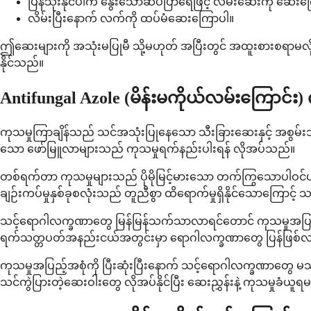
ပြန်သုံးနိုင်ပါက နွေးသောဆပ်ပြာရေဖြင့် လိမ်းဆေးကို ဆေးကြေ
လိမ်းပြီးနောက် လက်ကို ထပ်မံဆေးကြောပါ။
ဤဆေးများကို အသုံးမပြုမီ သို့မဟုတ် အပြီးတွင် အထူးစားစရာမလိုပ
နိုင်သည်။
Antifungal Azole (မိန်းမကိုယ်လမ်းကြော
ကုသမှုကြာချိန်သည် သင်အသုံးပြုနေသော သီးခြားဆေးနှင့် အစွမ်းသတ္
သော ဖော်မြူလာများသည် ကုသမှုရက်နည်းပါးရန် လိုအပ်သည်။
တစ်ရက်တာ ကုသမှုများသည် ပိုမိုမြင့်မားသော တက်ကြွသောပါဝင်ပစ္စည
ချဉ်းကပ်မှုနှစ်ခုစလုံးသည် တူညီစွာ ထိရောက်မှုရှိနိုင်သောကြောင့် 
သင့်ရောဂါလက္ခဏာတွေ မြန်မြန်သက်သာလာရင်တောင် ကုသမှုအပြည့်အစ
ရက်သတ္တပတ်အနည်းငယ်အတွင်းမှာ ရောဂါလက္ခဏာတွေ ပြန်ဖြစ်လာ
ကုသမှုအပြည့်အစုံကို ပြီးဆုံးပြီးနောက် သင့်ရောဂါလက္ခဏာတွေ မ
သင်ကွဲပြားတဲ့ဆေးဝါးတွေ လိုအပ်နိုင်ပြီး ဆေးညွှန်းနဲ့ ကုသမှုခံယူ