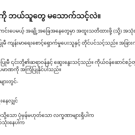
်း) ကို ဘယ်သူတွေ မသောက်သင့်လဲ။
မယ့် အချို့အခြေအနေတွေမှာ အထူးသတိထားဖို့ (သို့) အသုံးမပြုခင
ပြုမီ ကျန်းမာရေးစောင့်ရှောက်မှုပေးသူနှင့် တိုင်ပင်သင့်သည်။ အ
းမပြုမီ ၎င်းတို့၏ဆရာဝန်နှင့် ဆွေးနွေးသင့်သည်။ ကိုယ်ဝန်ဆော
ပမာဏကို အကြံပြုနိုင်ပါသည်။
ားတွင်-
းနေလျှင်
်းကဲ့သို့သော ပုံမှန်မဟုတ်သော လက္ခဏာများရှိပါက
က်သုံးနေပါက