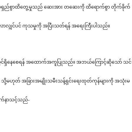
ာရှည်စွာထိတွေ့မှုသည် ဆေးအား တဆေးကို ထိရောက်စွာ တိုက်ခိုက်
လာလျှင်ပင် ကုသမှုကို အပြီးသတ်ရန် အရေးကြီးပါသည်။
ေရာတွင်ရှိနေစေရန် အထောက်အကူပြုသည်။ အဘယ်ကြောင့်ဆိုသော် သင်
သို့မဟုတ် အခြားအမျိုးသမီးသန့်ရှင်းရေးထုတ်ကုန်များကို အသုံးမ
ိုက်နာသင့်သည်-