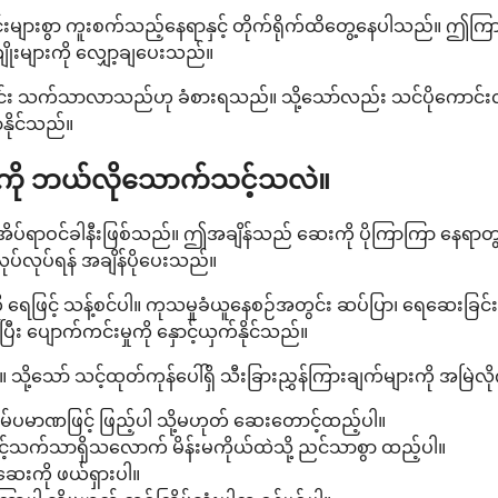
်းများစွာ ကူးစက်သည့်နေရာနှင့် တိုက်ရိုက်ထိတွေ့နေပါသည်။ ဤကြ
ကျိုးများကို လျှော့ချပေးသည်။
တွင်း သက်သာလာသည်ဟု ခံစားရသည်။ သို့သော်လည်း သင်ပိုကောင်း
နိုင်သည်။
း) ကို ဘယ်လိုသောက်သင့်သလဲ။
်မှာ အိပ်ရာဝင်ခါနီးဖြစ်သည်။ ဤအချိန်သည် ဆေးကို ပိုကြာကြာ န
်လုပ်ရန် အချိန်ပိုပေးသည်။
ရေဖြင့် သန့်စင်ပါ။ ကုသမှုခံယူနေစဉ်အတွင်း ဆပ်ပြာ၊ ရေဆေးခြင်း 
း ပျောက်ကင်းမှုကို နှောင့်ယှက်နိုင်သည်။
သို့သော် သင့်ထုတ်ကုန်ပေါ်ရှိ သီးခြားညွှန်ကြားချက်များကို အမြဲလ
်မ်ပမာဏဖြင့် ဖြည့်ပါ သို့မဟုတ် ဆေးတောင့်ထည့်ပါ။
်သက်သာရှိသလောက် မိန်းမကိုယ်ထဲသို့ ညင်သာစွာ ထည့်ပါ။
းဆေးကို ဖယ်ရှားပါ။