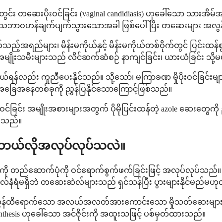
င်း တဆေးပိုးဝင်ခြင်း (vaginal candidiasis) ဟုခေါ်သော သားအိမ
့၏ သဘာဝဟန်ချက်ပျက်သွားသောအခါ ဖြစ်ပေါ်ပြီး တဆေးများ အလွ
့်အရည်များ၊ မိန်းမကိုယ်နှင့် မိန်းမကိုယ်တစ်ဝိုက်တွင် ပြင်းထန်စ
မျိုးသမီးများသည် လိင်ဆက်ဆံစဉ် နာကျင်ခြင်း၊ ယားယံခြင်း သို့
ာကွယ်ရန်လည်း ကူညီပေးနိုင်သည်။ သို့သော်၊ မကြာခဏ မှိုပိုးဝင်ခြင
ေအနေတစ်ခုကို ညွှန်ပြနိုင်သောကြောင့်ဖြစ်သည်။
ဝင်ခြင်း အမျိုးအစားများအတွက် ပိုမိုပြင်းထန်တဲ့ azole ဆေးတွေကိ
ပါသည်။
်း) ဘယ်လိုအလုပ်လုပ်သလဲ။
းကို တည်ဆောက်ပုံကို ဝင်ရောက်စွက်ဖက်ခြင်းဖြင့် အလုပ်လုပ်သ
နံရံမရှိဘဲ တဆေးဆဲလ်များသည် ရှင်သန်ပြီး ပွားများနိုင်မည်မဟု
လွန်ထိရောက်သော အလယ်အလတ်အားကောင်းသော မှိုသတ်ဆေးများအ
esis ဟုခေါ်သော အင်ဇိုင်းကို အထူးသဖြင့် ပစ်မှတ်ထားသည်။