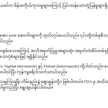
ခင်က မိန်းမကိုယ်ကုသမှုများကြောင့် ပြင်းထန်သောတုံ့ပြန်မှုများရ
azole ဆေးဝါးများကို ထုတ်လုပ်ပေးပါသည်။ ၎င်းတို့တစ်ခုစီသည် အမျ
်းပါသည်။
ပေးစွမ်းသောကြောင့် အသိအမှတ်ပြုမှုအများဆုံး အမှတ်တံဆိပ်တစ်ခုဖြစ
းသောပုံစံများဖြင့် ရရှိနိုင်သည်။
), Vagistat (tioconazole) နှင့် Femstat (butoconazole) တို့ပါ
းပါဝင်ပြီး ကုန်ကျစရိတ်သက်သာပါသည်။
ကြာချိန်၊ လိမ်းနည်းနဲ့ ဈေးနှုန်းတို့ပဲ ဖြစ်ပါတယ်။ FDA မှ အသိ
ေါ်မူတည်ပြီး ရွေးချယ်နိုင်ပါတယ်။