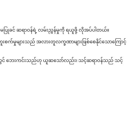
် ဆရာဝန်ရဲ့ လမ်းညွှန်မှုကို ရယူဖို့ လိုအပ်ပါတယ်။
ခြားကူးစက်မှုများသည် အလားတူလက္ခဏာများဖြစ်စေနိုင်သောကြောင့်
င်စဉ်တွင် ဘေးကင်းသည်ဟု ယူဆသော်လည်း၊ သင့်ဆရာဝန်သည် သင့်