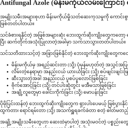
Antifungal Azole (မိန်းမကိုယ်လမ်းကြောင်
အမျိုးသမီးအများစုဟာ မိန်းမကိုယ်မှိုသတ်ဆေးကုသမှုကို ကောင်း
ဖြစ်တတ်ပါတယ်။
သင်ခံစားရနိုင်တဲ့ အဖြစ်အများဆုံး ဘေးထွက်ဆိုးကျိုးတွေကတော့
ပြီး ဆက်တိုက်အသုံးပြုလာတဲ့အခါမှာ သက်သာသွားတတ်ပါတယ်။
သင်သတိထားသင့်တဲ့ အခြားဖြစ်နိုင်တဲ့ ဘေးထွက်ဆိုးကျိုးတွေကတေ
မိန်းမကိုယ်မှ အရည်ဆင်းတာ (သို့) ပုံမှန်မဟုတ်တဲ့ အသွင်အ
လိမ်းတဲ့နေရာမှာ အနည်းငယ် ယားယံခြင်း (သို့) စပ်ဖျင်းဖျင်းဖြ
ဆီးသွားတဲ့အခါ အနည်းငယ် ပူစပ်ပူလောင်ဖြစ်ခြင်း
ဗိုက်အောင့်ခြင်း (သို့) တင်ပါးဆုံတွင်း မအီမသာဖြစ်ခြင်း
အချို့လူတွေမှာ ခေါင်းကိုက်ခြင်း (သို့) မောပန်းခြင်း
ပိုမိုပြင်းထန်တဲ့ ဘေးထွက်ဆိုးကျိုးတွေက ရှားပါးပေမယ့် ဖြစ်ပွားန
ထွက်တာ၊ ရောင်ရမ်းတာ (သို့) အသက်ရှူရခက်ခဲတာ စတဲ့ ဓါတ်မတည့
အချို့အမျိုးသမီးတွေဟာ ဆေးထဲမှာပါတဲ့ အသုံးမဝင်တဲ့ ပစ္စည်းတွေနဲ့ 