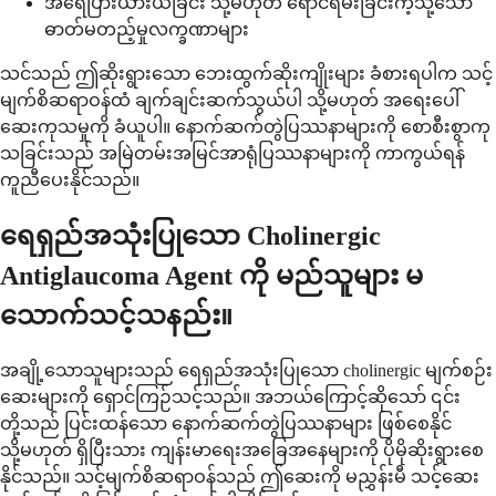
အရေပြားယားယံခြင်း သို့မဟုတ် ရောင်ရမ်းခြင်းကဲ့သို့သော
ဓာတ်မတည့်မှုလက္ခဏာများ
သင်သည် ဤဆိုးရွားသော ဘေးထွက်ဆိုးကျိုးများ ခံစားရပါက သင့်
မျက်စိဆရာဝန်ထံ ချက်ချင်းဆက်သွယ်ပါ သို့မဟုတ် အရေးပေါ်
ဆေးကုသမှုကို ခံယူပါ။ နောက်ဆက်တွဲပြဿနာများကို စောစီးစွာကု
သခြင်းသည် အမြဲတမ်းအမြင်အာရုံပြဿနာများကို ကာကွယ်ရန်
ကူညီပေးနိုင်သည်။
ရေရှည်အသုံးပြုသော Cholinergic
Antiglaucoma Agent ကို မည်သူများ မ
သောက်သင့်သနည်း။
အချို့သောသူများသည် ရေရှည်အသုံးပြုသော cholinergic မျက်စဉ်း
ဆေးများကို ရှောင်ကြဉ်သင့်သည်။ အဘယ်ကြောင့်ဆိုသော် ၎င်း
တို့သည် ပြင်းထန်သော နောက်ဆက်တွဲပြဿနာများ ဖြစ်စေနိုင်
သို့မဟုတ် ရှိပြီးသား ကျန်းမာရေးအခြေအနေများကို ပိုမိုဆိုးရွားစေ
နိုင်သည်။ သင့်မျက်စိဆရာဝန်သည် ဤဆေးကို မညွှန်းမီ သင့်ဆေး