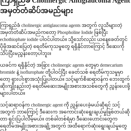
ကြာရှည်ခံ Cholinergic Antiglaucoma Agent
အမှတ်တံဆိပ်အမည်များ
ကြာရှည်ခံ cholinergic antiglaucoma agents အတွက် လူသိများတဲ့
အမှတ်တံဆိပ်အမည်ကတော့ Phospholine Iodide ဖြစ်ပြီး
echothiophate iodide ပါဝင်ပါတယ်။ သို့သော်လည်း ယနေ့ခေတ်တွင်
ပိုမိုအဆင်ပြေတဲ့ ရေတိမ်ကုသမှုတွေ ရရှိနိုင်တာကြောင့် ဒီဆေးကို
သိပ်ပြီးမညွှန်းတော့ပါဘူး။
ယခင်က ရရှိနိုင်တဲ့ အခြား cholinergic agents တွေမှာ demecarium
bromide နဲ့ isoflurophate တို့ပါဝင်ပြီး ခေတ်သစ် ရေတိမ်ကုသမှုမှာ
တော့ ရှားပါးစွာအသုံးပြုပါတယ်။ သင့်မျက်စိဆရာဝန်က ဘေးထွက်
ဆိုးကျိုးနည်းတဲ့ ရေတိမ်ဆေးအမျိုးအစားအသစ်တွေကို ညွှန်းပေးဖို့
များပါတယ်။
သင့်ဆရာဝန်က cholinergic agent ကို ညွှန်းပေးခဲ့မယ်ဆိုရင် သင့်
အတွက် ဘာကြောင့် ဒီဆေးက အကောင်းဆုံးရွေးချယ်မှုဖြစ်တယ်ဆို
တာ ရှင်းပြပါလိမ့်မယ်။ တစ်ခါတစ်ရံမှာ ဒီဆေးဟောင်းတွေက
ရေတိမ်အမျိုးအစားအချို့အတွက် အထိရောက်ဆုံးရွေးချယ်မှုတွေ