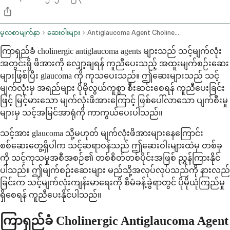
မူလစာမျက်နှာ
ဆေးဝါးများ
Antiglaucoma Agent Cholinergic Long Acting Ophthalmic Route
ကြာရှည်ခံ cholinergic antiglaucoma agents များသည် သင့်မျက်လုံး
အတွင်းရှိ ဖိအားကို လျှော့ချရန် ကူညီပေးသည့် အထူးမျက်စဉ်းဆေး
များဖြစ်ပြီး glaucoma ကို ကုသပေးသည်။ ဤဆေးများသည် သင့်
မျက်လုံးမှ အရည်များ ပိုမိုလွယ်ကူစွာ စီးဆင်းစေရန် ကူညီပေးခြင်း
ဖြင့် မြင့်မားသော မျက်လုံးဖိအားကြောင့် ဖြစ်ပေါ်လာသော ပျက်စီးမှု
များမှ သင့်အမြင်အာရုံကို ကာကွယ်ပေးပါသည်။
သင့်အား glaucoma သို့မဟုတ် မျက်လုံးဖိအားများနေကြောင်း
စစ်ဆေးတွေ့ရှိပါက သင့်ဆရာဝန်သည် ဤဆေးဝါးများထဲမှ တစ်ခု
ကို သင့်ကုသမှုအစီအစဉ်၏ တစ်စိတ်တစ်ပိုင်းအဖြစ် ညွှန်ကြားနိုင်
ပါသည်။ ဤမျက်စဉ်းဆေးများ မည်သို့အလုပ်လုပ်သည်ကို နားလည်
ခြင်းက သင့်မျက်လုံးကျန်းမာရေးကို စီမံခန့်ခွဲရာတွင် ပိုမိုယုံကြည်မှု
ရှိစေရန် ကူညီပေးနိုင်ပါသည်။
ကြာရှည်ခံ Cholinergic Antiglaucoma Agent