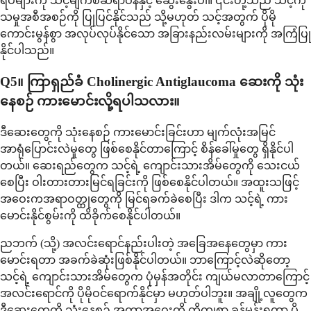
ရပ်များကို သင့်မျက်စိဆရာဝန်နှင့် ဆွေးနွေးပါ။ ၎င်းတို့သည် သင့်ကု
သမှုအစီအစဉ်ကို ပြုပြင်နိုင်သည် သို့မဟုတ် သင့်အတွက် ပိုမို
ကောင်းမွန်စွာ အလုပ်လုပ်နိုင်သော အခြားနည်းလမ်းများကို အကြံပြု
နိုင်ပါသည်။
Q5။ ကြာရှည်ခံ Cholinergic Antiglaucoma ဆေးကို သုံး
နေစဉ် ကားမောင်းလို့ရပါသလား။
ဒီဆေးတွေကို သုံးနေစဉ် ကားမောင်းခြင်းဟာ မျက်လုံးအမြင်
အာရုံပြောင်းလဲမှုတွေ ဖြစ်စေနိုင်တာကြောင့် စိန်ခေါ်မှုတွေ ရှိနိုင်ပါ
တယ်။ ဆေးရည်တွေက သင့်ရဲ့ ကျောင်းသားအိမ်တွေကို သေးငယ်
စေပြီး ဝါးတားတားမြင်ရခြင်းကို ဖြစ်စေနိုင်ပါတယ်။ အထူးသဖြင့်
အဝေးကအရာဝတ္ထုတွေကို မြင်ရခက်ခဲစေပြီး ဒါက သင့်ရဲ့ ကား
မောင်းနိုင်စွမ်းကို ထိခိုက်စေနိုင်ပါတယ်။
ညဘက် (သို့) အလင်းရောင်နည်းပါးတဲ့ အခြေအနေတွေမှာ ကား
မောင်းရတာ အခက်ခဲဆုံးဖြစ်နိုင်ပါတယ်။ ဘာကြောင့်လဲဆိုတော့
သင့်ရဲ့ ကျောင်းသားအိမ်တွေက ပုံမှန်အတိုင်း ကျယ်မလာတာကြောင့်
အလင်းရောင်ကို ပိုမိုဝင်ရောက်နိုင်မှာ မဟုတ်ပါဘူး။ အချို့လူတွေက
ဒီဆေးတွေကို သုံးနေစဉ် အကွာအဝေးကို တိကျစွာ ခန့်မှန်းရတာ ပို