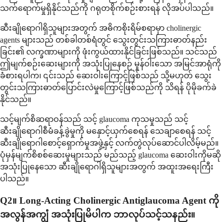
သက်ရောက်မှုရှိနိုင်သည်ကို ဂရုတစိုက်စဉ်းစားရန် လိုအပ်ပါသည်။
ဆီးချိုရောဂါရှိသူများအတွက် အဓိကစိုးရိမ်စရာမှာ cholinergic
agents များသည် တစ်ခါတစ်ရံတွင် သွေးတွင်းသကြားဓာတ်နည်း
ခြင်း၏ လက္ခဏာများကို ဖုံးကွယ်ထားနိုင်ခြင်းဖြစ်သည်။ သင်သည်
ဤမျက်စဉ်းဆေးများကို အသုံးပြုနေစဉ် မှုန်ဝါးသော အမြင်အာရုံကို
ခံစားရပါက၊ ၎င်းသည် ဆေးဝါးကြောင့်ဖြစ်သည် သို့မဟုတ် သွေး
တွင်းသကြားဓာတ်ပြောင်းလဲမှုကြောင့်ဖြစ်သည်ကို သိရန် ပိုမိုခက်ခဲ
နိုင်သည်။
သင့်မျက်စိဆရာဝန်သည် သင့် glaucoma ကုသမှုသည် သင့်
ဆီးချိုရောဂါစီမံခန့်ခွဲမှုကို မနှောင့်ယှက်စေရန် သေချာစေရန် သင့်
ဆီးချိုရောဂါစောင့်ရှောက်မှုအဖွဲ့နှင့် လက်တွဲလုပ်ဆောင်ပါလိမ့်မည်။
ပုံမှန်မျက်စိစစ်ဆေးမှုများသည် မည်သည့် glaucoma ဆေးဝါးကိုမဆို
အသုံးပြုနေသော ဆီးချိုရောဂါရှိသူများအတွက် အထူးအရေးကြီး
ပါသည်။
Q2။ Long-Acting Cholinergic Antiglaucoma Agent ကို
အလွန်အကျွံ အသုံးပြုမိပါက ဘာလုပ်သင့်သနည်း။