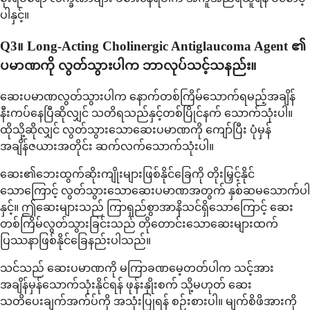
ပါနှင့်။
Q3။ Long-Acting Cholinergic Antiglaucoma Agent ၏
ပမာဏကို လွတ်သွားပါက ဘာလုပ်သင့်သနည်း။
ဆေးပမာဏလွတ်သွားပါက နောက်တစ်ကြိမ်သောက်ရမည့်အချိန်
နီးကပ်နေပြီဆိုလျှင် သတိရသည်နှင့်တစ်ပြိုင်နက် သောက်သုံးပါ။
ထိုသို့ဆိုလျှင် လွတ်သွားသောဆေးပမာဏကို ကျော်ပြီး ပုံမှန်
အချိန်ဇယားအတိုင်း ဆက်လက်သောက်သုံးပါ။
ဆေး၏ဘေးထွက်ဆိုးကျိုးများဖြစ်နိုင်ခြေကို တိုးမြှင့်နိုင်
သောကြောင့် လွတ်သွားသောဆေးပမာဏအတွက် နှစ်ဆမသောက်ပါ
နှင့်။ ဤဆေးများသည် ကြာရှည်စွာအာနိသင်ရှိသောကြောင့် ဆေး
တစ်ကြိမ်လွတ်သွားခြင်းသည် တိုတောင်းသောဆေးများထက်
ပြဿနာဖြစ်နိုင်ခြေနည်းပါသည်။
သင်သည် ဆေးပမာဏကို မကြာခဏမေ့တတ်ပါက သင့်အား
အချိန်မှန်သောက်သုံးနိုင်ရန် ဖုန်းနှိုးစက် သို့မဟုတ် ဆေး
သတိပေးချက်အက်ပ်ကို အသုံးပြုရန် စဉ်းစားပါ။ မျက်စိဖိအားကို