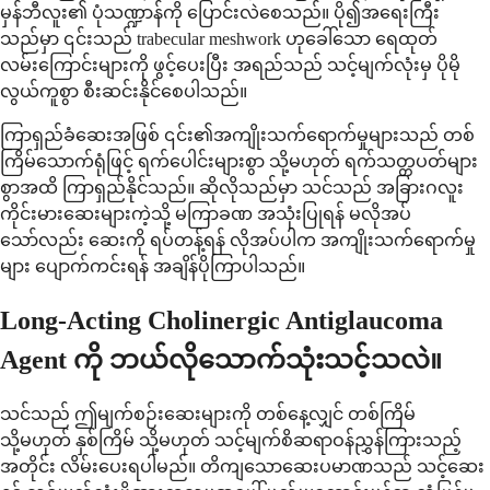
မှန်ဘီလူး၏ ပုံသဏ္ဍာန်ကို ပြောင်းလဲစေသည်။ ပို၍အရေးကြီး
သည်မှာ ၎င်းသည် trabecular meshwork ဟုခေါ်သော ရေထုတ်
လမ်းကြောင်းများကို ဖွင့်ပေးပြီး အရည်သည် သင့်မျက်လုံးမှ ပိုမို
လွယ်ကူစွာ စီးဆင်းနိုင်စေပါသည်။
ကြာရှည်ခံဆေးအဖြစ် ၎င်း၏အကျိုးသက်ရောက်မှုများသည် တစ်
ကြိမ်သောက်ရုံဖြင့် ရက်ပေါင်းများစွာ သို့မဟုတ် ရက်သတ္တပတ်များ
စွာအထိ ကြာရှည်နိုင်သည်။ ဆိုလိုသည်မှာ သင်သည် အခြားဂလူး
ကိုင်းမားဆေးများကဲ့သို့ မကြာခဏ အသုံးပြုရန် မလိုအပ်
သော်လည်း ဆေးကို ရပ်တန့်ရန် လိုအပ်ပါက အကျိုးသက်ရောက်မှု
များ ပျောက်ကင်းရန် အချိန်ပိုကြာပါသည်။
Long-Acting Cholinergic Antiglaucoma
Agent ကို ဘယ်လိုသောက်သုံးသင့်သလဲ။
သင်သည် ဤမျက်စဉ်းဆေးများကို တစ်နေ့လျှင် တစ်ကြိမ်
သို့မဟုတ် နှစ်ကြိမ် သို့မဟုတ် သင့်မျက်စိဆရာဝန်ညွှန်ကြားသည့်
အတိုင်း လိမ်းပေးရပါမည်။ တိကျသောဆေးပမာဏသည် သင့်ဆေး