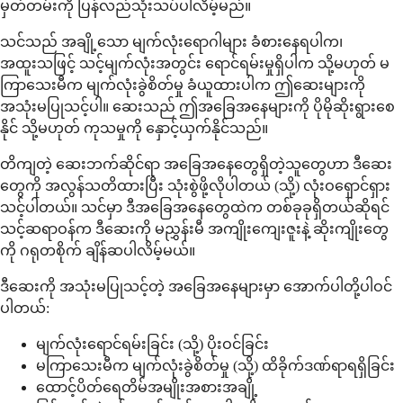
မှတ်တမ်းကို ပြန်လည်သုံးသပ်ပါလိမ့်မည်။
သင်သည် အချို့သော မျက်လုံးရောဂါများ ခံစားနေရပါက၊
အထူးသဖြင့် သင့်မျက်လုံးအတွင်း ရောင်ရမ်းမှုရှိပါက သို့မဟုတ် မ
ကြာသေးမီက မျက်လုံးခွဲစိတ်မှု ခံယူထားပါက ဤဆေးများကို
အသုံးမပြုသင့်ပါ။ ဆေးသည် ဤအခြေအနေများကို ပိုမိုဆိုးရွားစေ
နိုင် သို့မဟုတ် ကုသမှုကို နှောင့်ယှက်နိုင်သည်။
တိကျတဲ့ ဆေးဘက်ဆိုင်ရာ အခြေအနေတွေရှိတဲ့သူတွေဟာ ဒီဆေး
တွေကို အလွန်သတိထားပြီး သုံးစွဲဖို့လိုပါတယ် (သို့) လုံးဝရှောင်ရှား
သင့်ပါတယ်။ သင်မှာ ဒီအခြေအနေတွေထဲက တစ်ခုခုရှိတယ်ဆိုရင်
သင့်ဆရာဝန်က ဒီဆေးကို မညွှန်းမီ အကျိုးကျေးဇူးနဲ့ ဆိုးကျိုးတွေ
ကို ဂရုတစိုက် ချိန်ဆပါလိမ့်မယ်။
ဒီဆေးကို အသုံးမပြုသင့်တဲ့ အခြေအနေများမှာ အောက်ပါတို့ပါဝင်
ပါတယ်:
မျက်လုံးရောင်ရမ်းခြင်း (သို့) ပိုးဝင်ခြင်း
မကြာသေးမီက မျက်လုံးခွဲစိတ်မှု (သို့) ထိခိုက်ဒဏ်ရာရရှိခြင်း
ထောင့်ပိတ်ရေတိမ်အမျိုးအစားအချို့