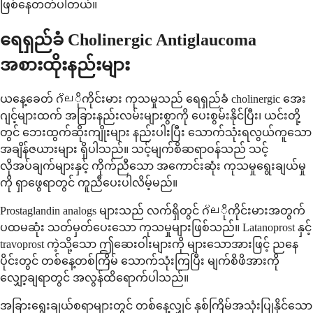
ဖြစ်နေတတ်ပါတယ်။
ရေရှည်ခံ Cholinergic Antiglaucoma
အစားထိုးနည်းများ
ယနေ့ခေတ် ဂ്ലိုကိုင်းမား ကုသမှုသည် ရေရှည်ခံ cholinergic အေး
ဂျင့်များထက် အခြားနည်းလမ်းများစွာကို ပေးစွမ်းနိုင်ပြီး၊ ယင်းတို့
တွင် ဘေးထွက်ဆိုးကျိုးများ နည်းပါးပြီး သောက်သုံးရလွယ်ကူသော
အချိန်ဇယားများ ရှိပါသည်။ သင့်မျက်စိဆရာဝန်သည် သင့်
လိုအပ်ချက်များနှင့် ကိုက်ညီသော အကောင်းဆုံး ကုသမှုရွေးချယ်မှု
ကို ရှာဖွေရာတွင် ကူညီပေးပါလိမ့်မည်။
Prostaglandin analogs များသည် လက်ရှိတွင် ဂ്ലိုကိုင်းမားအတွက်
ပထမဆုံး သတ်မှတ်ပေးသော ကုသမှုများဖြစ်သည်။ Latanoprost နှင့်
travoprost ကဲ့သို့သော ဤဆေးဝါးများကို များသောအားဖြင့် ညနေ
ပိုင်းတွင် တစ်နေ့တစ်ကြိမ် သောက်သုံးကြပြီး မျက်စိဖိအားကို
လျှော့ချရာတွင် အလွန်ထိရောက်ပါသည်။
အခြားရွေးချယ်စရာများတွင် တစ်နေ့လျှင် နှစ်ကြိမ်အသုံးပြုနိုင်သော