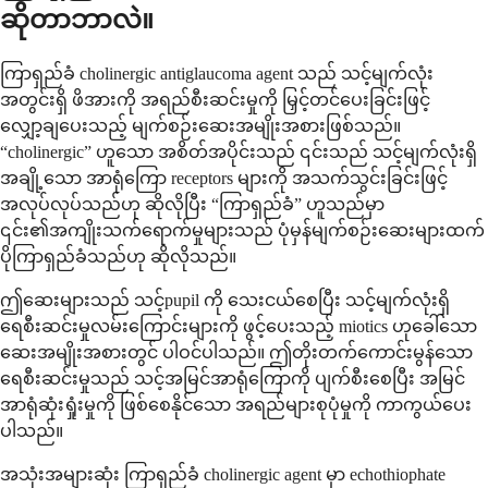
ဆိုတာဘာလဲ။
ကြာရှည်ခံ cholinergic antiglaucoma agent သည် သင့်မျက်လုံး
အတွင်းရှိ ဖိအားကို အရည်စီးဆင်းမှုကို မြှင့်တင်ပေးခြင်းဖြင့်
လျှော့ချပေးသည့် မျက်စဉ်းဆေးအမျိုးအစားဖြစ်သည်။
“cholinergic” ဟူသော အစိတ်အပိုင်းသည် ၎င်းသည် သင့်မျက်လုံးရှိ
အချို့သော အာရုံကြော receptors များကို အသက်သွင်းခြင်းဖြင့်
အလုပ်လုပ်သည်ဟု ဆိုလိုပြီး “ကြာရှည်ခံ” ဟူသည်မှာ
၎င်း၏အကျိုးသက်ရောက်မှုများသည် ပုံမှန်မျက်စဉ်းဆေးများထက်
ပိုကြာရှည်ခံသည်ဟု ဆိုလိုသည်။
ဤဆေးများသည် သင့်pupil ကို သေးငယ်စေပြီး သင့်မျက်လုံးရှိ
ရေစီးဆင်းမှုလမ်းကြောင်းများကို ဖွင့်ပေးသည့် miotics ဟုခေါ်သော
ဆေးအမျိုးအစားတွင် ပါဝင်ပါသည်။ ဤတိုးတက်ကောင်းမွန်သော
ရေစီးဆင်းမှုသည် သင့်အမြင်အာရုံကြောကို ပျက်စီးစေပြီး အမြင်
အာရုံဆုံးရှုံးမှုကို ဖြစ်စေနိုင်သော အရည်များစုပုံမှုကို ကာကွယ်ပေး
ပါသည်။
အသုံးအများဆုံး ကြာရှည်ခံ cholinergic agent မှာ echothiophate