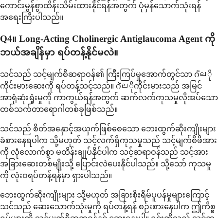
ကောင်းမွန်စွာထိန်းသိမ်းထားနိုင်ရန်အတွက် ပုံမှန်သောက်သုံးရန်
အရေးကြီးပါသည်။
Q4။ Long-Acting Cholinergic Antiglaucoma Agent ကို
ဘယ်အချိန်မှာ ရပ်တန့်နိုင်မလဲ။
သင်သည် သင့်မျက်စိဆရာဝန်၏ ကြီးကြပ်မှုအောက်တွင်သာ ဂ്ലို
ကိုင်းမားဆေးကို ရပ်တန့်သင့်သည်။ ဂ്ലိုကိုင်းမားသည် အမြင်
အာရုံဆုံးရှုံးမှုကို ကာကွယ်ရန်အတွက် ဆက်လက်ကုသမှုလိုအပ်သော
တစ်သက်တာရောဂါတစ်ခုဖြစ်သည်။
သင်သည် စိတ်အနှောင့်အယှက်ဖြစ်စေသော ဘေးထွက်ဆိုးကျိုးများ
ခံစားနေရပါက သို့မဟုတ် သင့်လက်ရှိကုသမှုသည် သင့်မျက်စိဖိအား
ကို လုံလောက်စွာ မထိန်းချုပ်နိုင်ပါက သင့်ဆရာဝန်သည် သင့်အား
အခြားဆေးတစ်မျိုးသို့ ပြောင်းလဲပေးနိုင်ပါသည်။ သို့သော် ကုသမှု
ကို လုံးဝရပ်တန့်ရန်မှာ ရှားပါသည်။
ဘေးထွက်ဆိုးကျိုးများ သို့မဟုတ် အခြားစိုးရိမ်ပူပန်မှုများကြောင့်
သင်သည် ဆေးသောက်သုံးမှုကို ရပ်တန့်ရန် စဉ်းစားနေပါက ဤကိစ္စ