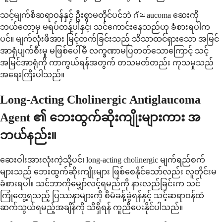
သင့်မျက်စိဆရာဝန်နှင့် ဦးစွာမတိုင်ပင်ဘဲ ဂ്ലaucoma ဆေးကို
ဘယ်တော့မှ မရပ်တန့်ပါနှင့်၊ သင်ကောင်းနေသည်ဟု ခံစားရပါက
ပင်။ မျက်လုံးဖိအား မြင့်တက်ခြင်းသည် သိသာထင်ရှားသော အမြင်
အာရုံပျက်စီးမှု မဖြစ်ပေါ်မီ လက္ခဏာမပြတတ်သောကြောင့် သင့်
အမြင်အာရုံကို ကာကွယ်ရန်အတွက် တသမတ်တည်း ကုသမှုသည်
အရေးကြီးပါသည်။
Long-Acting Cholinergic Antiglaucoma
Agent ၏ ဘေးထွက်ဆိုးကျိုးများကား အ
ဘယ်နည်း။
ဆေးဝါးအားလုံးကဲ့သို့ပင်၊ long-acting cholinergic မျက်ရည်စက်
များသည် ဘေးထွက်ဆိုးကျိုးများ ဖြစ်စေနိုင်သော်လည်း လူတိုင်းမ
ခံစားရပါ။ သင်ဘာကိုမျှော်လင့်ရမည်ကို နားလည်ခြင်းက သင်
ကြုံတွေ့ရသည့် ပြဿနာများကို စီမံခန့်ခွဲရန်နှင့် သင့်ဆရာဝန်ထံ
ဆက်သွယ်ရမည့်အချိန်ကို သိရှိရန် ကူညီပေးနိုင်ပါသည်။