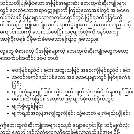
သင်သတိပြုမိနိုင်သော အဖြစ်အများဆုံး ဘေးထွက်ဆိုးကျိုးများ
တွင် ဝေးလံသောအရာဝတ္ထုများကို ကြည့်သောအခါတွင် အမြင်ဝေ
ဝါးခြင်းနှင့် မှိန်ဖျော့သောအလင်းရောင်တွင် မြင်ရခက်ခဲခြင်းတို့
ပါဝင်သည်။ ဤအကျိုးသက်ရောက်မှုများသည် ဆေးဝါးသည် သင့်
ကျောင်းသားကို သေးငယ်စေပြီး သင့်မျက်လုံးကို စနစ်တကျ
အာရုံစိုက်ရန် ပိုမိုခက်ခဲစေသောကြောင့် ဖြစ်သည်။
လူတွေ ခံစားရတဲ့ ပိုအဖြစ်များတဲ့ ဘေးထွက်ဆိုးကျိုးတွေကတော့
အောက်ပါအတိုင်းဖြစ်ပါတယ်:
ဝေးမြင်ရည်ဝါးခြင်း၊ အထူးသဖြင့် အဝေးကိုမြင်ရည်ဝါးခြင်း
အလင်းရောင်နည်းပါးသော အခြေအနေများတွင် မြင်ရခက်ခဲ
ခြင်း
မျက်လုံးနာကျင်ခြင်း သို့မဟုတ် မျက်လုံးတစ်ဝိုက် နာကျင်ခြင်း
ခေါင်းကိုက်ခြင်း၊ အထူးသဖြင့် မျက်ခုံးတစ်ဝိုက်တွင်
မျက်ခွံတွန့်ခြင်း
မျက်ရည်အလွန်အကျွံထွက်ခြင်း သို့မဟုတ် မျက်ရည်ယိုခြင်း
ဤဘေးထွက်ဆိုးကျိုးအများစုသည် ပျော့ပျောင်းပြီး သင့်မျက်လုံး
သည် ဆေးဝါးနှင့်လိုက်လျောညီထွေဖြစ်လာသည်နှင့်အမျှ ပိုမို