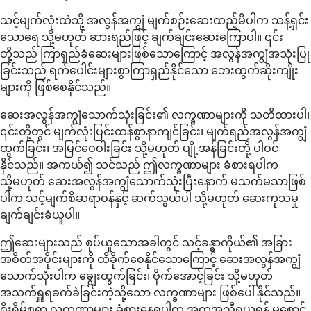
သင့်မျက်လုံးထဲသို့ အလွန်အကျွံ မျက်စဉ်းဆေးထည့်မိပါက သန့်ရှင်း
သောရေ သို့မဟုတ် ဆားရည်ဖြင့် ချက်ချင်းဆေးကြောပါ။ ၎င်း
တို့သည် ကြာရှည်ခံဆေးများဖြစ်သောကြောင့် အလွန်အကျွံအသုံးပြု
ခြင်းသည် ရက်ပေါင်းများစွာကြာရှည်နိုင်သော ဘေးထွက်ဆိုးကျိုး
များကို ဖြစ်စေနိုင်သည်။
ဆေးအလွန်အကျွံသောက်သုံးခြင်း၏ လက္ခဏာများကို သတိထားပါ၊
၎င်းတို့တွင် မျက်လုံးပြင်းထန်စွာနာကျင်ခြင်း၊ မျက်ရည်အလွန်အကျွံ
ထွက်ခြင်း၊ အမြင်ဝေဝါးခြင်း သို့မဟုတ် ပျို့အန်ခြင်းတို့ ပါဝင်
နိုင်သည်။ အကယ်၍ သင်သည် ဤလက္ခဏာများ ခံစားရပါက
သို့မဟုတ် ဆေးအလွန်အကျွံသောက်သုံးပြီးနောက် မသက်မသာဖြစ်
ပါက သင့်မျက်စိဆရာဝန်နှင့် ဆက်သွယ်ပါ သို့မဟုတ် ဆေးကုသမှု
ချက်ချင်းခံယူပါ။
ဤဆေးများသည် စုပ်ယူသောအခါတွင် သင့်ခန္ဓာကိုယ်၏ အခြား
အစိတ်အပိုင်းများကို ထိခိုက်စေနိုင်သောကြောင့် ဆေးအလွန်အကျွံ
သောက်သုံးပါက ချွေးထွက်ခြင်း၊ ဗိုက်အောင့်ခြင်း သို့မဟုတ်
အသက်ရှူရခက်ခဲခြင်းကဲ့သို့သော လက္ခဏာများ ဖြစ်ပေါ်နိုင်သည်။
စိုးရိမ်စရာ လက္ခဏာများ ခံစားနေရပါက အကူအညီရယူရန် မစောင့်