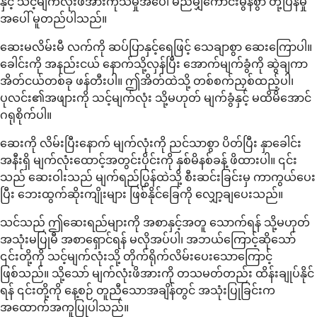
နှင့် သင့်မျက်လုံးဖိအားကုသမှုအပေါ် မည်မျှကောင်းမွန်စွာ တုံ့ပြန်မှု
အပေါ် မူတည်ပါသည်။
ဆေးမလိမ်းမီ လက်ကို ဆပ်ပြာနှင့်ရေဖြင့် သေချာစွာ ဆေးကြောပါ။
ခေါင်းကို အနည်းငယ် နောက်သို့လှန်ပြီး အောက်မျက်ခွံကို ဆွဲချကာ
အိတ်ငယ်တစ်ခု ဖန်တီးပါ။ ဤအိတ်ထဲသို့ တစ်စက်ညှစ်ထည့်ပါ၊
ပုလင်း၏အဖျားကို သင့်မျက်လုံး သို့မဟုတ် မျက်ခွံနှင့် မထိမိအောင်
ဂရုစိုက်ပါ။
ဆေးကို လိမ်းပြီးနောက် မျက်လုံးကို ညင်သာစွာ ပိတ်ပြီး နှာခေါင်း
အနီးရှိ မျက်လုံးထောင့်အတွင်းပိုင်းကို နှစ်မိနစ်ခန့် ဖိထားပါ။ ၎င်း
သည် ဆေးဝါးသည် မျက်ရည်ပြွန်ထဲသို့ စီးဆင်းခြင်းမှ ကာကွယ်ပေး
ပြီး ဘေးထွက်ဆိုးကျိုးများ ဖြစ်နိုင်ခြေကို လျှော့ချပေးသည်။
သင်သည် ဤဆေးရည်များကို အစာနှင့်အတူ သောက်ရန် သို့မဟုတ်
အသုံးမပြုမီ အစာရှောင်ရန် မလိုအပ်ပါ၊ အဘယ်ကြောင့်ဆိုသော်
၎င်းတို့ကို သင့်မျက်လုံးသို့ တိုက်ရိုက်လိမ်းပေးသောကြောင့်
ဖြစ်သည်။ သို့သော် မျက်လုံးဖိအားကို တသမတ်တည်း ထိန်းချုပ်နိုင်
ရန် ၎င်းတို့ကို နေ့စဉ် တူညီသောအချိန်တွင် အသုံးပြုခြင်းက
အထောက်အကူပြုပါသည်။