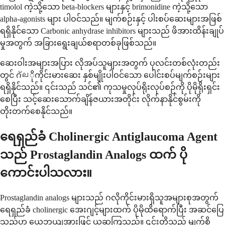
timolol ကဲ့သို့သော beta-blockers များနှင့် brimonidine ကဲ့သို့သော
alpha-agonists များ ပါဝင်သည်။ မျက်စဉ်းနှင့် ပါးစပ်ဆေးများအဖြစ်
ရရှိနိုင်သော Carbonic anhydrase inhibitors များသည် ဖိအားထိန်းချုပ်
မှုအတွက် အခြားရွေးချယ်စရာတစ်ခုဖြစ်သည်။
ဆေးဝါးအများအပြား လိုအပ်သူများအတွက် ပုလင်းတစ်လုံးတည်း
တွင် ဂ്ലိုကိုင်းမားဆေး နှစ်မျိုးပါဝင်သော ပေါင်းစပ်မျက်စဉ်းများ
ရရှိနိုင်သည်။ ၎င်းသည် သင်၏ ကုသမှုလုပ်ရိုးလုပ်စဉ်ကို ပိုမိုရိုးရှင်း
စေပြီး သင့်ဆေးသောက်ချိန်ဇယားအတိုင်း လိုက်နာနိုင်စွမ်းကို
တိုးတက်စေနိုင်သည်။
ရေရှည်ခံ Cholinergic Antiglaucoma Agent
သည် Prostaglandin Analogs ထက် ပို
ကောင်းပါသလား။
Prostaglandin analogs များသည် ဂလိုကိုင်းမားရှိသူအများစုအတွက်
ရေရှည်ခံ cholinergic အေးဂျင့်များထက် ပိုမိုထိရောက်ပြီး အဆင်ပြေ
သည်ဟု ယေဘုယျအားဖြင့် ယူဆကြသည်။ ၎င်းတို့သည် မျက်စိ