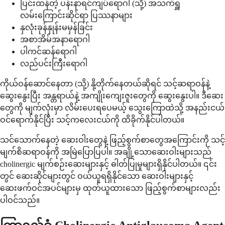
ပြင်းထန်တဲ့ ပန်းနာရင်ကျပ်ရောဂါ (သို့) အသက်ရှူ
လမ်းကြောင်းဆိုင်ရာ ပြဿနာများ
နှလုံးခုန်နှုန်းမမှန်ခြင်း
အစာအိမ်အနာရောဂါ
ပါကင်ဆန်ရောဂါ
လည်ပင်းကြီးရောဂါ
ကိုယ်ဝန်ဆောင်နေတာ (သို့) နို့တိုက်နေတယ်ဆိုရင် သင့်ဆရာဝန်နဲ့
ဆွေးနွေးပြီး အန္တရာယ်နဲ့ အကျိုးကျေးဇူးတွေကို ဆွေးနွေးပါ။ ဒီဆေး
တွေကို မျက်လုံးမှာ လိမ်းပေးရပေမယ့် သွေးကြောထဲသို့ အနည်းငယ်
ဝင်ရောက်နိုင်ပြီး သင့်ကလေးငယ်ကို ထိခိုက်နိုင်ပါတယ်။
သင်သောက်နေတဲ့ ဆေးဝါးတွေနဲ့ ဖြည့်စွက်စာတွေအကြောင်းကို သင့်
မျက်စိဆရာဝန်ကို အမြဲပြောပြပါ။ အချို့သောဆေးဝါးများသည်
cholinergic မျက်စဉ်းဆေးများနှင့် ဓါတ်ပြုမှုများရှိနိုင်ပါတယ်။ ၎င်း
တွင် ဆေးဆိုင်များတွင် ဝယ်ယူရရှိနိုင်သော ဆေးဝါးများနှင့်
ဆေးဖက်ဝင်အပင်များမှ ထုတ်ယူထားသော ဖြည့်စွက်စာများလည်း
ပါဝင်သည်။