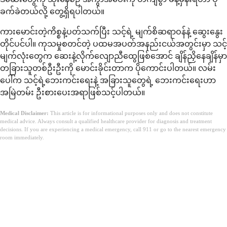
ခက်ခဲတယ်လို့ တွေ့ရှိရပါတယ်။
ကားမောင်းတဲ့ကိစ္စနဲ့ပတ်သက်ပြီး သင့်ရဲ့ မျက်စိဆရာဝန်နဲ့ ဆွေးနွေး
တိုင်ပင်ပါ။ ကုသမှုစတင်တဲ့ ပထမအပတ်အနည်းငယ်အတွင်းမှာ သင့်
မျက်လုံးတွေက ဆေးနဲ့လိုက်လျောညီထွေဖြစ်အောင် ချိန်ညှိနေချိန်မှာ
တခြားသူတစ်ဦးဦးကို မောင်းခိုင်းတာက ပိုကောင်းပါတယ်။ လမ်း
ပေါ်က သင့်ရဲ့ဘေးကင်းရေးနဲ့ အခြားသူတွေရဲ့ ဘေးကင်းရေးဟာ
အမြဲတမ်း ဦးစားပေးအရာဖြစ်သင့်ပါတယ်။
Medical Disclaimer:
This article is for informational purposes only and does not constitute
medical advice. Always consult a qualified healthcare provider for diagnosis and treatment
decisions. If you are experiencing a medical emergency, call 911 or go to the nearest emergency
room immediately.