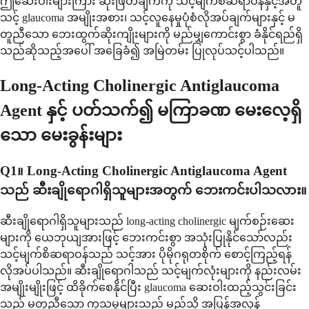
ဤဆေးဝါးများကြား ဆုံးဖြတ်ချက်ကို သင့်မျက်စိဆရာဝန်နှင့်အတူ
သင့် glaucoma အမျိုးအစား၊ သင့်လူနေမှုပုံစံလိုအပ်ချက်များနှင့် မ
တူညီသော ဘေးထွက်ဆိုးကျိုးများကို မည်မျှကောင်းစွာ ခံနိုင်ရည်ရှိ
သည်ဆိုသည့်အပေါ် အခြေခံ၍ အမြဲတမ်း ပြုလုပ်သင့်ပါသည်။
Long-Acting Cholinergic Antiglaucoma
Agent နှင့် ပတ်သက်၍ မကြာခဏ မေးလေ့ရှိ
သော မေးခွန်းများ
Q1။ Long-Acting Cholinergic Antiglaucoma Agent
သည် ဆီးချိုရောဂါရှိသူများအတွက် ဘေးကင်းပါသလား။
ဆီးချိုရောဂါရှိသူများသည် long-acting cholinergic မျက်စဉ်းဆေး
များကို ယေဘုယျအားဖြင့် ဘေးကင်းစွာ အသုံးပြုနိုင်သော်လည်း
သင့်မျက်စိဆရာဝန်သည် သင့်အား ပိုမိုဂရုတစိုက် စောင့်ကြည့်ရန်
လိုအပ်ပါသည်။ ဆီးချိုရောဂါသည် သင့်မျက်လုံးများကို နည်းလမ်း
အမျိုးမျိုးဖြင့် ထိခိုက်စေနိုင်ပြီး glaucoma ဆေးဝါးထည့်သွင်းခြင်း
သည် မတူညီသော ကုသမှုများသည် မည်သို့ အပြန်အလှန်