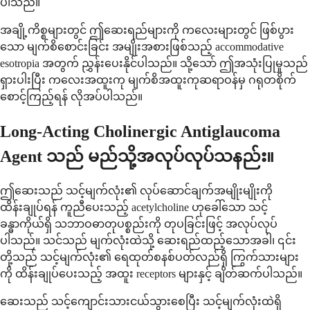
ပါသည်။
အချို့ကိစ္စများတွင် ဤဆေးရည်များကို ကလေးများတွင် ဖြစ်ပွား
သော မျက်စိစောင်းခြင်း အမျိုးအစားဖြစ်သည့် accommodative
esotropia အတွက် ညွှန်းပေးနိုင်ပါသည်။ သို့သော် ဤအသုံးပြုမှုသည်
ရှားပါးပြီး ကလေးအထူးကု မျက်စိအထူးကုဆရာဝန်မှ ဂရုတစိုက်
စောင့်ကြည့်ရန် လိုအပ်ပါသည်။
Long-Acting Cholinergic Antiglaucoma
Agent သည် မည်သို့အလုပ်လုပ်သနည်း။
ဤဆေးသည် သင့်မျက်လုံး၏ လုပ်ဆောင်ချက်အမျိုးမျိုးကို
ထိန်းချုပ်ရန် ကူညီပေးသည့် acetylcholine ဟုခေါ်သော သင့်
ခန္ဓာကိုယ်ရှိ သဘာဝဓာတုပစ္စည်းကို တုပခြင်းဖြင့် အလုပ်လုပ်
ပါသည်။ သင်သည် မျက်လုံးထဲသို့ ဆေးရည်ထည့်သောအခါ၊ ၎င်း
တို့သည် သင့်မျက်လုံး၏ ရေထုတ်စနစ်ပတ်လည်ရှိ ကြွက်သားများ
ကို ထိန်းချုပ်ပေးသည့် အထူး receptors များနှင့် ချိတ်ဆက်ပါသည်။
ဆေးသည် သင့်ကျောင်းသားငယ်သွားစေပြီး သင့်မျက်လုံးထဲရှိ