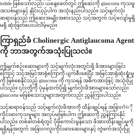
iodide ဖြစ်သော်လည်း ယနေ့ခေတ်တွင် ဤဆေးကို glaucoma ကုသမှု
အသစ်များနှင့် နှိုင်းယှဉ်ပါက အသုံးနည်းပါသည်။ သင့်မျက်လုံး
ဆရာဝန်သည် ဤဆေးအမျိုးအစားသည် သင့်အတွက် သင့်လျော်မှုရှိ
မရှိ ဆုံးဖြတ်ပေးပါလိမ့်မည်။
ကြာရှည်ခံ Cholinergic Antiglaucoma Agent
ကို ဘာအတွက်အသုံးပြုသလဲ။
ဤမျက်စဉ်းဆေးများကို သင့်မျက်လုံးအတွင်းရှိ ဖိအားများခြင်း
ကြောင့် သင့်အမြင်အာရုံကြောကို ပျက်စီးစေပြီး အမြင်အာရုံဆုံးရှုံးမှု
ကို ဖြစ်စေနိုင်သည့် glaucoma ကို ကုသရန် အဓိကအားဖြင့် အသုံးပြု
ပါသည်။ ၎င်းတို့ကို ပုံမှန်ထက်ပို၍ မျက်လုံးဖိအားများသော်လည်း
glaucoma မဖြစ်သေးသူများအတွက်လည်း ညွှန်ကြားပါသည်။
သင့်ဆရာဝန်သည် သင့်မျက်လုံးဖိအားကို ထိန်းချုပ်ရန် အခြားဂ്ലို
ကိုင်းမားကုသမှုများ အလုပ်မဖြစ်ပါက ဤဆေးကို ညွှန်ကြားနိုင်
ပါသည်။ တစ်ခါတစ်ရံတွင် ပိုမိုကောင်းမွန်သော ဖိအားထိန်းချုပ်မှုကို
ရရှိရန်အတွက် အခြားဂလူးကိုင်းမားဆေးများနှင့် တွဲဖက်အသုံးပြု