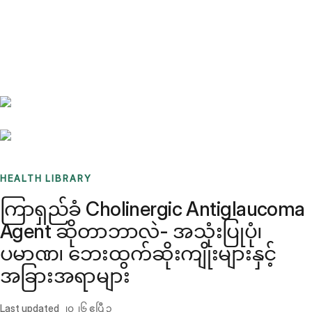
Benchmarks
Stories
FAQ
Sign up / Log in
HEALTH LIBRARY
ကြာရှည်ခံ Cholinergic Antiglaucoma
Agent ဆိုတာဘာလဲ- အသုံးပြုပုံ၊
ပမာဏ၊ ဘေးထွက်ဆိုးကျိုးများနှင့်
အခြားအရာများ
Last updated
၂၀၂၆ ဧပြီ ၃