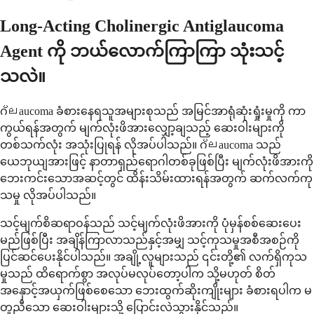
Long-Acting Cholinergic Antiglaucoma
Agent ကို ဘယ်လောက်ကြာကြာ သုံးသင့်
သလဲ။
ဂ്ലaucoma ခံစားနေရသူအများစုသည် အမြင်အာရုံဆုံးရှုံးမှုကို ကာ
ကွယ်ရန်အတွက် မျက်လုံးဖိအားလျှော့ချသည့် ဆေးဝါးများကို
တစ်သက်လုံး အသုံးပြုရန် လိုအပ်ပါသည်။ ဂ്ലaucoma သည်
ယေဘုယျအားဖြင့် နာတာရှည်ရောဂါတစ်ခုဖြစ်ပြီး မျက်လုံးဖိအားကို
ဘေးကင်းသောအဆင့်တွင် ထိန်းသိမ်းထားရန်အတွက် ဆက်လက်ကု
သမှု လိုအပ်ပါသည်။
သင့်မျက်စိဆရာဝန်သည် သင့်မျက်လုံးဖိအားကို ပုံမှန်စစ်ဆေးပေး
မည်ဖြစ်ပြီး အချိန်ကြာလာသည်နှင့်အမျှ သင့်ကုသမှုအစီအစဉ်ကို
ပြင်ဆင်ပေးနိုင်ပါသည်။ အချို့လူများသည် ၎င်းတို့၏ လက်ရှိကုသ
မှုသည် ထိရောက်စွာ အလုပ်မလုပ်တော့ပါက သို့မဟုတ် စိတ်
အနှောင့်အယှက်ဖြစ်စေသော ဘေးထွက်ဆိုးကျိုးများ ခံစားရပါက မ
တူညီသော ဆေးဝါးများသို့ ပြောင်းလဲသွားနိုင်သည်။