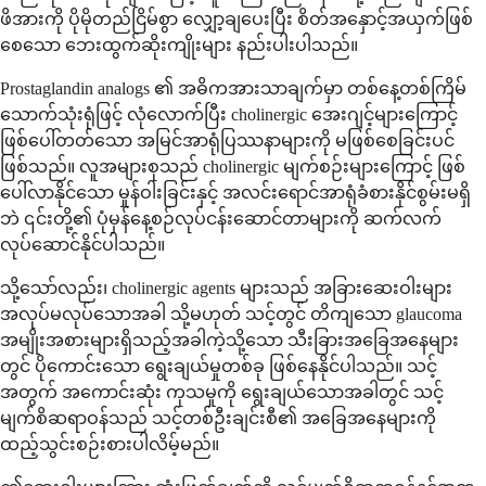
ဖိအားကို ပိုမိုတည်ငြိမ်စွာ လျှော့ချပေးပြီး စိတ်အနှောင့်အယှက်ဖြစ်
စေသော ဘေးထွက်ဆိုးကျိုးများ နည်းပါးပါသည်။
Prostaglandin analogs ၏ အဓိကအားသာချက်မှာ တစ်နေ့တစ်ကြိမ်
သောက်သုံးရုံဖြင့် လုံလောက်ပြီး cholinergic အေးဂျင့်များကြောင့်
ဖြစ်ပေါ်တတ်သော အမြင်အာရုံပြဿနာများကို မဖြစ်စေခြင်းပင်
ဖြစ်သည်။ လူအများစုသည် cholinergic မျက်စဉ်းများကြောင့် ဖြစ်
ပေါ်လာနိုင်သော မှုန်ဝါးခြင်းနှင့် အလင်းရောင်အာရုံခံစားနိုင်စွမ်းမရှိ
ဘဲ ၎င်းတို့၏ ပုံမှန်နေ့စဉ်လုပ်ငန်းဆောင်တာများကို ဆက်လက်
လုပ်ဆောင်နိုင်ပါသည်။
သို့သော်လည်း၊ cholinergic agents များသည် အခြားဆေးဝါးများ
အလုပ်မလုပ်သောအခါ သို့မဟုတ် သင့်တွင် တိကျသော glaucoma
အမျိုးအစားများရှိသည့်အခါကဲ့သို့သော သီးခြားအခြေအနေများ
တွင် ပိုကောင်းသော ရွေးချယ်မှုတစ်ခု ဖြစ်နေနိုင်ပါသည်။ သင့်
အတွက် အကောင်းဆုံး ကုသမှုကို ရွေးချယ်သောအခါတွင် သင့်
မျက်စိဆရာဝန်သည် သင့်တစ်ဦးချင်းစီ၏ အခြေအနေများကို
ထည့်သွင်းစဉ်းစားပါလိမ့်မည်။