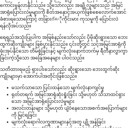
ကောင်းမွန်လာနိုင်သည်။ သို့သော်လည်း အချို့လူများသည် အမြင်
အာရုံပြောင်းလဲမှုများကို စိတ်အနှောင့်အယှက်ဖြစ်စေလောက်အောင်
ခံစားရသောကြောင့် တခြားဂ്ലိုကိုင်းမား ကုသမှုကို ပြောင်းလဲ
ရန်လိုအပ်သည်။
ရေရှည်အသုံးပြုပါက အဖြစ်နည်းသော်လည်း ပိုမိုဆိုးရွားသော ဘေး
ထွက်ဆိုးကျိုးများ ဖြစ်ပွားနိုင်သည်။ ၎င်းတို့တွင် သင့်အမြင်အာရုံကို
ဖုံးအုပ်နိုင်သော တိမ်စွဲခြင်းနှင့် မျက်လုံးနောက်ဘက်မှ ရီတီနာလွှာကွာ
ခြင်းကဲ့သို့သော အခြေအနေများ ပါဝင်သည်။
သတိထားရမည့် ရှားပါးသော်လည်း ဆိုးရွားသော ဘေးထွက်ဆိုး
ကျိုးများမှာ အောက်ပါအတိုင်းဖြစ်သည်။
မသက်သာသော ပြင်းထန်သော မျက်လုံးနာကျင်မှု
ရုတ်တရက် အမြင်အာရုံဆုံးရှုံးခြင်း သို့မဟုတ် သိသာထင်ရှား
သော အမြင်အာရုံပြောင်းလဲမှုများ
အလင်းတန်းများ သို့မဟုတ် ပျံဝဲနေသောအစက်အပြောက်များ
ကို မြင်ရခြင်း
မျက်လုံးရောဂါလက္ခဏာများနှင့်အတူ ပျို့အန်ခြင်း