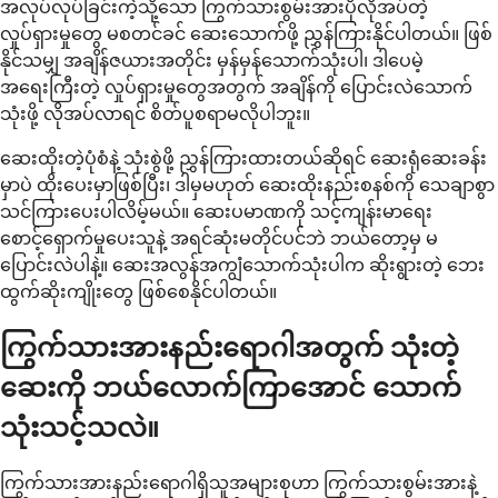
အလုပ်လုပ်ခြင်းကဲ့သို့သော ကြွက်သားစွမ်းအားပိုလိုအပ်တဲ့
လှုပ်ရှားမှုတွေ မစတင်ခင် ဆေးသောက်ဖို့ ညွှန်ကြားနိုင်ပါတယ်။ ဖြစ်
နိုင်သမျှ အချိန်ဇယားအတိုင်း မှန်မှန်သောက်သုံးပါ၊ ဒါပေမဲ့
အရေးကြီးတဲ့ လှုပ်ရှားမှုတွေအတွက် အချိန်ကို ပြောင်းလဲသောက်
သုံးဖို့ လိုအပ်လာရင် စိတ်ပူစရာမလိုပါဘူး။
ဆေးထိုးတဲ့ပုံစံနဲ့ သုံးစွဲဖို့ ညွှန်ကြားထားတယ်ဆိုရင် ဆေးရုံဆေးခန်း
မှာပဲ ထိုးပေးမှာဖြစ်ပြီး၊ ဒါမှမဟုတ် ဆေးထိုးနည်းစနစ်ကို သေချာစွာ
သင်ကြားပေးပါလိမ့်မယ်။ ဆေးပမာဏကို သင့်ကျန်းမာရေး
စောင့်ရှောက်မှုပေးသူနဲ့ အရင်ဆုံးမတိုင်ပင်ဘဲ ဘယ်တော့မှ မ
ပြောင်းလဲပါနဲ့။ ဆေးအလွန်အကျွံသောက်သုံးပါက ဆိုးရွားတဲ့ ဘေး
ထွက်ဆိုးကျိုးတွေ ဖြစ်စေနိုင်ပါတယ်။
ကြွက်သားအားနည်းရောဂါအတွက် သုံးတဲ့
ဆေးကို ဘယ်လောက်ကြာအောင် သောက်
သုံးသင့်သလဲ။
ကြွက်သားအားနည်းရောဂါရှိသူအများစုဟာ ကြွက်သားစွမ်းအားနဲ့