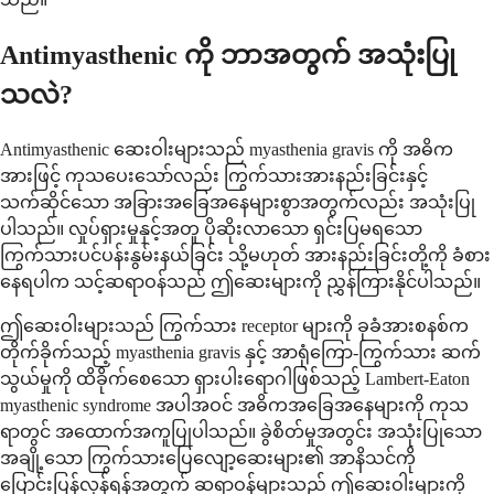
Antimyasthenic ကို ဘာအတွက် အသုံးပြု
သလဲ?
Antimyasthenic ဆေးဝါးများသည် myasthenia gravis ကို အဓိက
အားဖြင့် ကုသပေးသော်လည်း ကြွက်သားအားနည်းခြင်းနှင့်
သက်ဆိုင်သော အခြားအခြေအနေများစွာအတွက်လည်း အသုံးပြု
ပါသည်။ လှုပ်ရှားမှုနှင့်အတူ ပိုဆိုးလာသော ရှင်းပြမရသော
ကြွက်သားပင်ပန်းနွမ်းနယ်ခြင်း သို့မဟုတ် အားနည်းခြင်းတို့ကို ခံစား
နေရပါက သင့်ဆရာဝန်သည် ဤဆေးများကို ညွှန်ကြားနိုင်ပါသည်။
ဤဆေးဝါးများသည် ကြွက်သား receptor များကို ခုခံအားစနစ်က
တိုက်ခိုက်သည့် myasthenia gravis နှင့် အာရုံကြော-ကြွက်သား ဆက်
သွယ်မှုကို ထိခိုက်စေသော ရှားပါးရောဂါဖြစ်သည့် Lambert-Eaton
myasthenic syndrome အပါအဝင် အဓိကအခြေအနေများကို ကုသ
ရာတွင် အထောက်အကူပြုပါသည်။ ခွဲစိတ်မှုအတွင်း အသုံးပြုသော
အချို့သော ကြွက်သားပြေလျော့ဆေးများ၏ အာနိသင်ကို
ပြောင်းပြန်လှန်ရန်အတွက် ဆရာဝန်များသည် ဤဆေးဝါးများကို