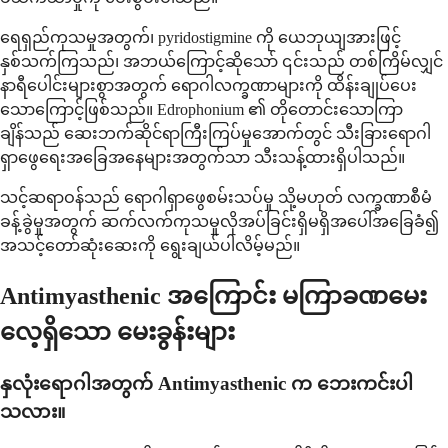
ရေရှည်ကုသမှုအတွက်၊ pyridostigmine ကို ယေဘုယျအားဖြင့်
နှစ်သက်ကြသည်၊ အဘယ်ကြောင့်ဆိုသော် ၎င်းသည် တစ်ကြိမ်လျှင်
နာရီပေါင်းများစွာအတွက် ရောဂါလက္ခဏာများကို ထိန်းချုပ်ပေး
သောကြောင့်ဖြစ်သည်။ Edrophonium ၏ တိုတောင်းသောကြာ
ချိန်သည် ဆေးဘက်ဆိုင်ရာကြီးကြပ်မှုအောက်တွင် သီးခြားရောဂါ
ရှာဖွေရေးအခြေအနေများအတွက်သာ သီးသန့်ထားရှိပါသည်။
သင့်ဆရာဝန်သည် ရောဂါရှာဖွေစမ်းသပ်မှု သို့မဟုတ် လက္ခဏာစီမံ
ခန့်ခွဲမှုအတွက် ဆက်လက်ကုသမှုလိုအပ်ခြင်းရှိမရှိအပေါ်အခြေခံ၍
အသင့်တော်ဆုံးဆေးကို ရွေးချယ်ပါလိမ့်မည်။
Antimyasthenic အကြောင်း မကြာခဏမေး
လေ့ရှိသော မေးခွန်းများ
နှလုံးရောဂါအတွက် Antimyasthenic က ဘေးကင်းပါ
သလား။