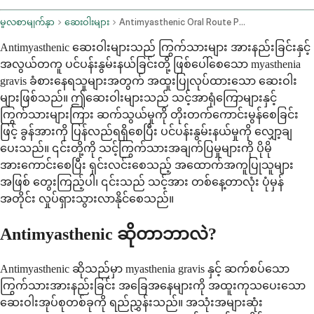
မူလစာမျက်နှာ
ဆေးဝါးများ
Antimyasthenic Oral Route Parenteral Route
Antimyasthenic ဆေးဝါးများသည် ကြွက်သားများ အားနည်းခြင်းနှင့်
အလွယ်တကူ ပင်ပန်းနွမ်းနယ်ခြင်းတို့ ဖြစ်ပေါ်စေသော myasthenia
gravis ခံစားနေရသူများအတွက် အထူးပြုလုပ်ထားသော ဆေးဝါး
များဖြစ်သည်။ ဤဆေးဝါးများသည် သင့်အာရုံကြောများနှင့်
ကြွက်သားများကြား ဆက်သွယ်မှုကို တိုးတက်ကောင်းမွန်စေခြင်း
ဖြင့် ခွန်အားကို ပြန်လည်ရရှိစေပြီး ပင်ပန်းနွမ်းနယ်မှုကို လျှော့ချ
ပေးသည်။ ၎င်းတို့ကို သင့်ကြွက်သားအချက်ပြမှုများကို ပိုမို
အားကောင်းစေပြီး ရှင်းလင်းစေသည့် အထောက်အကူပြုသူများ
အဖြစ် တွေးကြည့်ပါ၊ ၎င်းသည် သင့်အား တစ်နေ့တာလုံး ပုံမှန်
အတိုင်း လှုပ်ရှားသွားလာနိုင်စေသည်။
Antimyasthenic ဆိုတာဘာလဲ?
Antimyasthenic ဆိုသည်မှာ myasthenia gravis နှင့် ဆက်စပ်သော
ကြွက်သားအားနည်းခြင်း အခြေအနေများကို အထူးကုသပေးသော
ဆေးဝါးအုပ်စုတစ်ခုကို ရည်ညွှန်းသည်။ အသုံးအများဆုံး