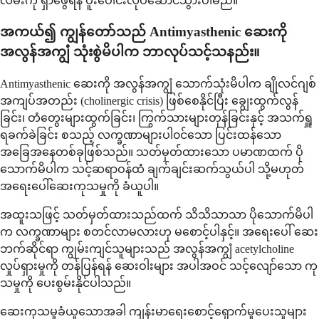
လမ်းကို ရှာဖွေရန် ပူးပေါင်းလုပ်ဆောင်သွားပါမည်။
အကယ်၍ ကျွန်တော်သည် Antimyasthenic ဆေးကို
အလွန်အကျွံ သုံးစွဲမိပါက ဘာလုပ်သင့်သနည်း။
Antimyasthenic ဆေးကို အလွန်အကျွံ သောက်သုံးမိပါက ချိုလင်ဂျစ်
အကျပ်အတည်း (cholinergic crisis) ဖြစ်စေနိုင်ပြီး ချွေးထွက်လွန်
ခြင်း၊ တံတွေးများထွက်ခြင်း၊ ကြွက်သားများတုန်ခြင်းနှင့် အသက်ရှူ
ရခက်ခဲခြင်း စသည့် လက္ခဏာများပါ၀င်သော ပြင်းထန်သော
အခြေအနေတစ်ခုဖြစ်သည်။ သတ်မှတ်ထားသော ပမာဏထက် ပို
သောက်မိပါက သင့်ဆရာဝန်ထံ ချက်ချင်းဆက်သွယ်ပါ သို့မဟုတ်
အရေးပေါ်ဆေးကုသမှုကို ခံယူပါ။
အထူးသဖြင့် သတ်မှတ်ထားသည်ထက် သိသိသာသာ ပိုသောက်မိပါ
က လက္ခဏာများ စတင်လာမလားဟု မစောင့်ပါနှင့်။ အရေးပေါ် ဆေး
ဘက်ဆိုင်ရာ ကျွမ်းကျင်သူများသည် အလွန်အကျွံ acetylcholine
လှုပ်ရှားမှုကို တန်ပြန်ရန် ဆေးဝါးများ အပါအဝင် သင့်လျော်သော ကု
သမှုကို ပေးစွမ်းနိုင်ပါသည်။
ဆေးကုသမှုခံယူသောအခါ ကျန်းမာရေးစောင့်ရှောက်မှုပေးသူများ