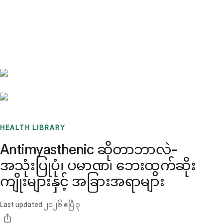
Benchmarks
Stories
FAQ
Sign up / Log in
HEALTH LIBRARY
Antimyasthenic ဆိုတာဘာလဲ-
အသုံးပြုပုံ၊ ပမာဏ၊ ဘေးထွက်ဆိုး
ကျိုးများနှင့် အခြားအရာများ
Last updated
၂၀၂၆ ဧပြီ ၃