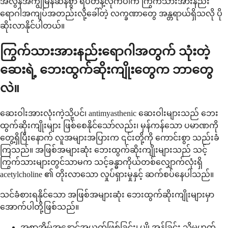
အလွန်အကျွံမြန်ဆန်စွာ ရပ်တန့်လိုက်ပါက ကြွက်သားအားနည်း
ရောဂါအကျပ်အတည်းလို့ခေါ်တဲ့ လက္ခဏာတွေ အန္တရာယ်ရှိသလို ပို
ဆိုးလာနိုင်ပါတယ်။
ကြွက်သားအားနည်းရောဂါအတွက် သုံးတဲ့
ဆေးရဲ့ ဘေးထွက်ဆိုးကျိုးတွေက ဘာတွေ
လဲ။
ဆေးဝါးအားလုံးကဲ့သို့ပင်၊ antimyasthenic ဆေးဝါးများသည် ဘေး
ထွက်ဆိုးကျိုးများ ဖြစ်စေနိုင်သော်လည်း၊ မှန်ကန်သော ပမာဏကို
တွေ့ရှိပြီးနောက် လူအများအပြားက ၎င်းတို့ကို ကောင်းစွာ သည်းခံ
ကြသည်။ အဖြစ်အများဆုံး ဘေးထွက်ဆိုးကျိုးများသည် သင့်
ကြွက်သားများတွင်သာမက သင့်ခန္ဓာကိုယ်တစ်လျှောက်လုံးရှိ
acetylcholine ၏ တိုးလာသော လှုပ်ရှားမှုနှင့် ဆက်စပ်နေပါသည်။
သင်ခံစားရနိုင်သော အဖြစ်အများဆုံး ဘေးထွက်ဆိုးကျိုးများမှာ
အောက်ပါတို့ဖြစ်သည်။
အစာအိမ်အနှောင့်အယှက်ဖြစ်ခြင်း၊ ပျို့အန်ခြင်း သို့မဟုတ်