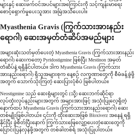
များနှင့် ဆေးဖက်ဝင်အပင်များအကြောင်းကို သင့်ကျန်းမာရေး
စောင့်ရှောက်မှုပေးသူအား အမြဲအသိပေးပါ။
Myasthenia Gravis (ကြွက်သားအားနည်း
ရောဂါ) ဆေးအမှတ်တံဆိပ်အမည်များ
အများဆုံးသတ်မှတ်ပေးတဲ့ Myasthenia Gravis (ကြွက်သားအားနည်း
ရောဂါ) ဆေးကတော့ Pyridostigmine ဖြစ်ပြီး Mestinon အမှတ်
တံဆိပ်နဲ့ ရရှိနိုင်ပါတယ်။ ဒါက Myasthenia Gravis (ကြွက်သား
အားနည်းရောဂါ) ရှိသူအများစုက နေ့စဉ် လက္ခဏာတွေကို စီမံခန့်ခွဲဖို့
အတွက် သောက်သုံးကြတဲ့ ဆေးပြားပုံစံပဲ ဖြစ်ပါတယ်။
Neostigmine သည် ဆေးရုံများတွင် (သို့) ဆေးဘက်ဆိုင်ရာ
လုပ်ထုံးလုပ်နည်းများအတွက် အများအားဖြင့် အသုံးပြုလေ့ရှိတဲ့
နောက်ထပ် Myasthenia Gravis (ကြွက်သားအားနည်းရောဂါ) ဆေး
တစ်မျိုးဖြစ်ပါတယ်။ ၎င်းကို ထိုးဆေးအဖြစ် Bloxiverz အနေနဲ့ ရရှိ
နိုင်ပြီး ခွဲစိတ်ပြီးနောက် ကြွက်သားဖြေလျှော့ပေးတဲ့ဆေးတွေကို
ပြောင်းပြန်လှန်ဖို့အတွက် တစ်ခါတစ်ရံ အသုံးပြုပါတယ်။