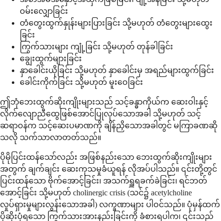
ဝမ်းလျှောခြင်း
တံတွေးထွက်နှုန်းများပြားခြင်း သို့မဟုတ် တံတွေးများထွေး
ခြင်း
ကြွက်သားများ ကျုံ့ခြင်း သို့မဟုတ် တုန်ခါခြင်း
ချွေးထွက်များခြင်း
နှာခေါင်းယိုခြင်း သို့မဟုတ် နှာခေါင်းမှ အရည်များထွက်ခြင်း
ခေါင်းကိုက်ခြင်း သို့မဟုတ် မူးဝေခြင်း
ဤဘုံဘေးထွက်ဆိုးကျိုးများသည် သင့်ခန္ဓာကိုယ်က ဆေးဝါးနှင့်
လိုက်လျောညီထွေဖြစ်အောင်ပြုလုပ်သောအခါ သို့မဟုတ် သင့်
ဆရာဝန်က သင့်ဆေးပမာဏကို ချိန်ညှိသောအခါတွင် မကြာခဏဆို
သလို သက်သာလာတတ်သည်။
ပိုမိုပြင်းထန်သော်လည်း အဖြစ်နည်းသော ဘေးထွက်ဆိုးကျိုးများ
အတွက် ချက်ချင်း ဆေးကုသမှုခံယူရန် လိုအပ်ပါသည်။ ၎င်းတို့တွင်
ပြင်းထန်သော ဗိုက်အောင့်ခြင်း၊ အသက်ရှူရခက်ခဲခြင်း၊ ရင်ဘတ်
အောင့်ခြင်း သို့မဟုတ် cholinergic crisis (သင်၌ acetylcholine
လှုပ်ရှားမှုများလွန်းသောအခါ) လက္ခဏာများ ပါဝင်သည်။ ပုံမှန်ထက်
ပိုဆိုးပုံရသော ကြွက်သားအားနည်းခြင်းကို ခံစားရပါက၊ ၎င်းသည်