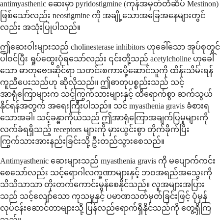
antimyasthenic ဆေးမှာ pyridostigmine (ကုန်အမှတ်တံဆိပ် Mestinon)
ဖြစ်သော်လည်း neostigmine ကို အချို့သောအခြေအနေများတွင်
လည်း အသုံးပြုပါသည်။
ဤဆေးဝါးများသည် cholinesterase inhibitors ဟုခေါ်သော အုပ်စုတွင်
ပါဝင်ပြီး ရှုပ်ထွေးပုံရသော်လည်း ၎င်းတို့သည် acetylcholine ဟုခေါ်
သော ဓာတုဗေဒဆိုင်ရာ သတင်းစကားပို့ဆောင်သူကို ထိန်းသိမ်းရန်
ကူညီပေးသည်ဟု ဆိုလိုသည်။ ဤဓာတုပစ္စည်းသည် သင့်
အာရုံကြောများက သင့်ကြွက်သားများနှင့် ထိရောက်စွာ ဆက်သွယ်
နိုင်ရန်အတွက် အရေးကြီးပါသည်။ သင် myasthenia gravis ခံစားရ
သောအခါ၊ သင့်ခန္ဓာကိုယ်သည် ဤအာရုံကြောအချက်ပြမှုများကို
လက်ခံရရှိသည့် receptors များကို မှားယွင်းစွာ တိုက်ခိုက်ပြီး
ကြွက်သားအားနည်းခြင်းသို့ ဦးတည်သွားစေသည်။
Antimyasthenic ဆေးများသည် myasthenia gravis ကို မပျောက်ကင်း
စေသော်လည်း သင့်ရောဂါလက္ခဏာများနှင့် ဘဝအရည်အသွေးကို
သိသိသာသာ တိုးတက်ကောင်းမွန်စေနိုင်သည်။ လူအများအပြား
သည် သင့်လျော်သော ကုသမှုနှင့် ပမာဏသတ်မှတ်ခြင်းဖြင့် ပုံမှန်
လုပ်ငန်းဆောင်တာများသို့ ပြန်လည်ရောက်ရှိနိုင်သည်ကို တွေ့ရှိကြ
သည်။