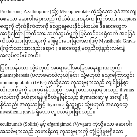
Prednisone, Azathioprine (သို့) Mycophenolate ကဲ့သို့သော ခုခံအားကျ
စေသော ဆေးဝါးများသည် ကိုယ်ခံအားစနစ်က ကြွက်သား receptors
တွေကို တိုက်ခိုက်တာကို လျှော့ချပေးနိုင်ပါတယ်။ ဒီဆေးတွေက
အာရုံကြော-ကြွက်သား ဆက်သွယ်မှုကို မြှင့်တင်ပေးရုံထက် အခြေခံ
ကိုယ်ခံအားပြဿနာကို ဖြေရှင်းပေးခြင်းအားဖြင့် Myasthenia Gravis
(ကြွက်သားအားနည်းရောဂါ) ဆေးတွေနဲ့ မတူညီတဲ့နည်းလမ်းနဲ့
အလုပ်လုပ်ပါတယ်။
ပြင်းထန်သော သို့မဟုတ် အရေးပေါ်အခြေအနေများအတွက်၊
plasmapheresis (ပလာစမာလဲလှယ်ခြင်း) သို့မဟုတ် သွေးကြောသွင်း
immunoglobulin (IVIG) ကဲ့သို့သော ကုသမှုများသည် လျင်မြန်စွာ
တိုးတက်မှုကို ပေးစွမ်းနိုင်သည်။ အချို့သောလူနာများသည် thymus
ဂလင်းကို ဖယ်ရှားရန် ခွဲစိတ်မှုဖြစ်သည့် thymectomy မှ အကျိုးရှိ
နိုင်သည်၊ အထူးသဖြင့် thymoma ရှိသူများ သို့မဟုတ် အထွေထွေ
myasthenia gravis ရှိသော လူငယ်များဖြစ်သည်။
eculizumab (Soliris) နှင့် efgartigimod (Vyvgart) ကဲ့သို့သော ဆေးဝါး
အသစ်များသည် သမားရိုးကျကုသမှုများကို တုံ့ပြန်မှုမရှိသော