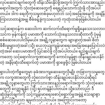
လုပ်ဆောင်ချက်တွေကို ထိန်းသိမ်းနိုင်ဖို့အတွက် ကြွက်သားအားနည်း
ရောဂါအတွက် သုံးတဲ့ဆေးတွေကို ရေရှည်သောက်သုံးဖို့ လိုအပ်ပါ
တယ်။ ဒါက ရေတိုကုသမှုတစ်ခုမဟုတ်ဘဲ သင့်အခြေအနေကို အချိန်
ကြာလာတာနဲ့အမျှ စီမံခန့်ခွဲကုသပေးတဲ့ ကုထုံးတစ်ခုဖြစ်ပါတယ်။
သင့်ဆရာဝန်က ဆေးဝါးက ဆက်လက်ထိရောက်မှုရှိနေသေးသလား၊
သင်က မှန်ကန်တဲ့ ပမာဏကို သောက်သုံးနေသလားဆိုတာကို ပုံမှန်
စစ်ဆေးပေးပါလိမ့်မယ်။ အချို့လူနာတွေက ဖျားနာတဲ့အခါ၊ စိတ်
ဖိစီးမှုများတဲ့အခါ (သို့) ယေဘုယျကျန်းမာရေးအခြေအနေပြောင်းလဲ
တဲ့အခါ ဆေးပမာဏကို ပြင်ဆင်ဖို့ လိုအပ်ပါတယ်။ ရည်ရွယ်ချက်
ကတော့ သင့်ရောဂါလက္ခဏာတွေကို ကောင်းမွန်စွာ ထိန်းချုပ်ပေးနိုင်
တဲ့ အနိမ့်ဆုံးထိရောက်တဲ့ ပမာဏကို ရှာဖွေဖို့ပဲ ဖြစ်ပါတယ်။
ရှားပါးတဲ့ကိစ္စတွေမှာ ခုခံအားကျဆေးတွေလိုမျိုး တခြားကုသမှုတွေ
က လက္ခဏာတွေကို လုံလောက်စွာ ထိန်းချုပ်ပေးနိုင်တယ်ဆိုရင်
အချို့လူနာတွေဟာ ကြွက်သားအားနည်းရောဂါအတွက် သုံးတဲ့ဆေး
တွေကို လျှော့ချနိုင် (သို့) ရပ်တန့်နိုင်ပါတယ်။ သို့သော်လည်း ဒီ
ဆုံးဖြတ်ချက်ကို သင့်ကျန်းမာရေးစောင့်ရှောက်မှုအဖွဲ့နဲ့ သေချာစွာ
တိုင်ပင်ပြီးမှသာ ချမှတ်သင့်ပါတယ်။ အကြောင်းကတော့