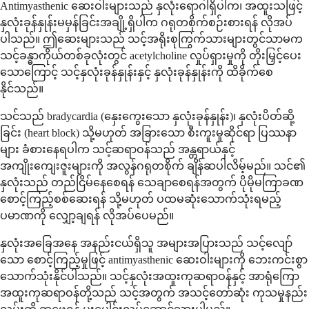
Antimyasthenic ဆေးဝါးများသည် နှလုံးရောဂါရှိပါက၊ အထူးသဖြင့်
နှလုံးခုန်နှုန်းမမှန်ခြင်းအချို့ရှိပါက ဂရုတစိုက်စဉ်းစားရန် လိုအပ်
ပါသည်။ ဤဆေးများသည် သင့်အရိုးစုကြွက်သားများတွင်သာမက
သင့်ခန္ဓာကိုယ်တစ်ခုလုံးတွင် acetylcholine လှုပ်ရှားမှုကို တိုးမြှင့်ပေး
သောကြောင့် သင့်နှလုံးခုန်နှုန်းနှင့် နှလုံးခုန်နှုန်းကို ထိခိုက်စေ
နိုင်သည်။
သင်သည် bradycardia (နှေးကွေးသော နှလုံးခုန်နှုန်း)၊ နှလုံးပိတ်ဆို့
ခြင်း (heart block) သို့မဟုတ် အခြားသော စီးကူးမှုဆိုင်ရာ ပြဿနာ
များ ခံစားနေရပါက သင့်ဆရာဝန်သည် အန္တရာယ်နှင့်
အကျိုးကျေးဇူးများကို အလွန်ဂရုတစိုက် ချိန်ဆပါလိမ့်မည်။ သင်၏
နှလုံးသည် တည်ငြိမ်နေစေရန် သေချာစေရန်အတွက် ပိုမိုမကြာခဏ
စောင့်ကြည့်စစ်ဆေးရန် သို့မဟုတ် ပထမဆုံးသောက်သုံးရမည့်
ပမာဏကို လျှော့ချရန် လိုအပ်ပေမည်။
နှလုံးအခြေအနေ အနည်းငယ်ရှိသူ အများအပြားသည် သင့်လျော်
သော စောင့်ကြည့်မှုဖြင့် antimyasthenic ဆေးဝါးများကို ဘေးကင်းစွာ
သောက်သုံးနိုင်ပါသည်။ သင့်နှလုံးအထူးကုဆရာဝန်နှင့် အာရုံကြော
အထူးကုဆရာဝန်တို့သည် သင့်အတွက် အသင့်တော်ဆုံး ကုသမှုနည်း