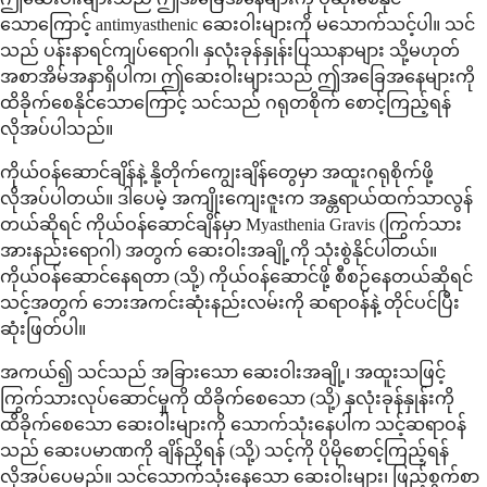
သောကြောင့် antimyasthenic ဆေးဝါးများကို မသောက်သင့်ပါ။ သင်
သည် ပန်းနာရင်ကျပ်ရောဂါ၊ နှလုံးခုန်နှုန်းပြဿနာများ သို့မဟုတ်
အစာအိမ်အနာရှိပါက၊ ဤဆေးဝါးများသည် ဤအခြေအနေများကို
ထိခိုက်စေနိုင်သောကြောင့် သင်သည် ဂရုတစိုက် စောင့်ကြည့်ရန်
လိုအပ်ပါသည်။
ကိုယ်ဝန်ဆောင်ချိန်နဲ့ နို့တိုက်ကျွေးချိန်တွေမှာ အထူးဂရုစိုက်ဖို့
လိုအပ်ပါတယ်။ ဒါပေမဲ့ အကျိုးကျေးဇူးက အန္တရာယ်ထက်သာလွန်
တယ်ဆိုရင် ကိုယ်ဝန်ဆောင်ချိန်မှာ Myasthenia Gravis (ကြွက်သား
အားနည်းရောဂါ) အတွက် ဆေးဝါးအချို့ကို သုံးစွဲနိုင်ပါတယ်။
ကိုယ်ဝန်ဆောင်နေရတာ (သို့) ကိုယ်ဝန်ဆောင်ဖို့ စီစဉ်နေတယ်ဆိုရင်
သင့်အတွက် ဘေးအကင်းဆုံးနည်းလမ်းကို ဆရာဝန်နဲ့ တိုင်ပင်ပြီး
ဆုံးဖြတ်ပါ။
အကယ်၍ သင်သည် အခြားသော ဆေးဝါးအချို့၊ အထူးသဖြင့်
ကြွက်သားလုပ်ဆောင်မှုကို ထိခိုက်စေသော (သို့) နှလုံးခုန်နှုန်းကို
ထိခိုက်စေသော ဆေးဝါးများကို သောက်သုံးနေပါက သင့်ဆရာဝန်
သည် ဆေးပမာဏကို ချိန်ညှိရန် (သို့) သင့်ကို ပိုမိုစောင့်ကြည့်ရန်
လိုအပ်ပေမည်။ သင်သောက်သုံးနေသော ဆေးဝါးများ၊ ဖြည့်စွက်စာ