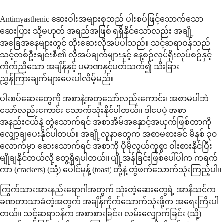
Antimyasthenic ဆေးဝါးအများစုသည် ပါးစပ်ဖြင့်သောက်သော
ဆေးပြား သို့မဟုတ် အရည်အဖြစ် ရရှိနိုင်သော်လည်း အချို့
အခြေအနေများတွင် ထိုးဆေးလိုအပ်ပါသည်။ သင့်ဆရာဝန်သည်
သင့်တစ်ဦးချင်းစီ၏ လိုအပ်ချက်များနှင့် နေ့စဉ်လုပ်ရိုးလုပ်စဉ်နှင့်
ကိုက်ညီသော အချိန်နှင့် ပမာဏနှင့်ပတ်သက်၍ သီးခြား
ညွှန်ကြားချက်များပေးပါလိမ့်မည်။
ပါးစပ်ဆေးတွေကို အစာနဲ့အတူသော်လည်းကောင်း၊ အစာမပါဘဲ
သော်လည်းကောင်း သောက်သုံးနိုင်ပါတယ်။ ဒါပေမဲ့ အစာ
အနည်းငယ်နဲ့ တွဲသောက်ရင် အစာအိမ်အနှောင့်အယှက်ဖြစ်တာကို
လျှော့ချပေးနိုင်ပါတယ်။ အချို့လူနာတွေက အစာမစားခင် မိနစ် ၃၀
လောက်မှာ ဆေးသောက်ရင် အစာကို ပိုမိုလွယ်ကူစွာ ဝါးစားနိုင်ပြီး
မျိုချနိုင်တယ်လို့ တွေ့ရှိရပါတယ်။ ပျို့အန်ခြင်းဖြစ်ပေါ်ပါက ကရက်
ကာ (crackers) (သို့) ပေါင်မုန့် (toast) တို့နဲ့ တွဲဖက်သောက်သုံးကြည့်ပါ။
ကြွက်သားအားနည်းရောဂါအတွက် သုံးတဲ့ဆေးတွေရဲ့ အာနိသင်က
ခဏတာသာခံတဲ့အတွက် အချိန်ကိုက်သောက်သုံးဖို့က အရေးကြီးပါ
တယ်။ သင့်ဆရာဝန်က အစာစားခြင်း၊ လမ်းလျှောက်ခြင်း (သို့)