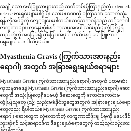
အချို့သော ဖော်မြူလာများသည် သက်တမ်းပိုကြာရှည်တဲ့ extended-
release ဗားရှင်းများပါရှိပြီး ဆေးပမာဏကို မကြာခဏ သောက်သုံး
ရန် လိုအပ်မှုကို လျှော့ချပေးပါတယ်။ သင့်ဆရာဝန်သည် သင့်ရောဂါ
လက္ခဏာများ၊ လူနေမှုပုံစံနှင့် ကုသမှုအပေါ် သင်မည်မျှတုံ့ပြန်မှုရှိ
သည်တို့ကို အခြေခံ၍ သီးခြားအမှတ်တံဆိပ်နှင့် ဖော်မြူလာကို
ရွေးချယ်ပေးပါလိမ့်မယ်။
Myasthenia Gravis (ကြွက်သားအားနည်း
ရောဂါ) အတွက် အခြားရွေးချယ်စရာများ
Myasthenia Gravis (ကြွက်သားအားနည်းရောဂါ) အတွက် ပထမဆုံး
ကုသမှုအနေနဲ့ Myasthenia Gravis (ကြွက်သားအားနည်းရောဂါ) ဆေး
တွေကို အသုံးပြုလေ့ရှိပေမယ့် ဒီဆေးတွေကို ကောင်းကောင်းမ
တုံ့ပြန်သူတွေ (သို့) သည်းမခံနိုင်သူတွေအတွက် အခြားရွေးချယ်စရာ
တွေလည်း ရှိပါတယ်။ Myasthenia Gravis (ကြွက်သားအားနည်း
ရောဂါ) ဆေးတွေက လုံလောက်တဲ့ လက္ခဏာထိန်းချုပ်မှုကို မပေးနိုင်
ဘူးဆိုရင် သင့်ဆရာဝန်က ဒီရွေးချယ်စရာတွေကို ထည့်သွင်းစဉ်းစား
နိုင်ပါတယ်။