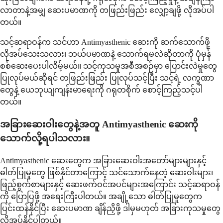
လာတာနဲ့အမျှ ဆေးပမာဏကို တဖြည်းဖြည်း လျှော့ချဖို့ လိုအပ်ပါ
တယ်။
သင့်ဆရာဝန်က သင်ဟာ Antimyasthenic ဆေးကို ဆက်သောက်ဖို့
လိုအပ်သေးသလား၊ ဘယ်ပမာဏနဲ့ သောက်ရမလဲဆိုတာကို ပုံမှန်
စစ်ဆေးပေးပါလိမ့်မယ်။ သင့်ကုသမှုအစီအစဉ်မှာ ပြောင်းလဲမှုတွေ
ပြုလုပ်မယ်ဆိုရင် တဖြည်းဖြည်း ပြုလုပ်သင့်ပြီး သင့်ရဲ့ လက္ခဏာ
တွေနဲ့ ယေဘုယျကျန်းမာရေးကို ဂရုတစိုက် စောင့်ကြည့်သင့်ပါ
တယ်။
အခြားဆေးဝါးတွေနဲ့အတူ Antimyasthenic ဆေးကို
သောက်လို့ရပါသလား။
Antimyasthenic ဆေးတွေက အခြားဆေးဝါးအတော်များများနှင့်
ဓါတ်ပြုမှုတွေ ဖြစ်နိုင်တာကြောင့် သင်သောက်နေတဲ့ ဆေးဝါးများ၊
ဖြည့်စွက်စာများနှင့် ဆေးဖက်ဝင်အပင်များအကြောင်း သင့်ဆရာဝန်
ကို ပြောပြဖို့ အရေးကြီးပါတယ်။ အချို့သော ဓါတ်ပြုမှုတွေက
ပြင်းထန်နိုင်ပြီး ဆေးပမာဏ ချိန်ညှိဖို့ ဒါမှမဟုတ် အခြားကုသမှုတွေ
လိုအပ်နိုင်ပါတယ်။