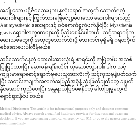
အချို့သော ပဋိဇီဝဆေးများ၊ နှလုံးရောဂါအတွက် သောက်ရတဲ့
ဆေးဝါးများနှင့် ကြွက်သားဖြေလျှော့ပေးသော ဆေးဝါးများသည်
Antimyasthenic ဆေးများနှင့် ဝင်ရောက်စွက်ဖက်နိုင်ပြီး Myasthenia
gravis ရောဂါလက္ခဏာများကို ပိုဆိုးစေနိုင်ပါတယ်။ သင့်ဆရာဝန်က
ဆေးသစ်တွေကို အတူတူသောက်သုံးဖို့ ဘေးကင်းမှုရှိမရှိ ဂရုတစိုက်
စစ်ဆေးပေးပါလိမ့်မယ်။
သင်သောက်နေတဲ့ ဆေးဝါးအားလုံးရဲ့ စာရင်းကို အမြဲတမ်း အသစ်
ပြုပြင်ထားပြီး ဆေးခန်းချိန်းတိုင်း ယူဆောင်သွားပါ။ ဒါက သင့်
ကျန်းမာရေးစောင့်ရှောက်မှုပေးသူအားလုံးကို သင့်ကုသမှုနဲ့ပတ်သက်
ပြီး သတင်းအချက်အလက်အပြည့်အစုံနဲ့ ဆုံးဖြတ်ချက်တွေ ချမှတ်
နိုင်အောင် ကူညီပေးပြီး အန္တရာယ်ဖြစ်စေနိုင်တဲ့ ဓါတ်ပြုမှုတွေကို
ရှောင်ရှားနိုင်ပါတယ်။
Medical Disclaimer:
This article is for informational purposes only and does not constitute
medical advice. Always consult a qualified healthcare provider for diagnosis and treatment
decisions. If you are experiencing a medical emergency, call 911 or go to the nearest emergency
room immediately.