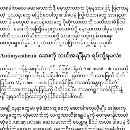
တစ်ခါတလေ ဆေးသောက်ဖို့ မေ့သွားတာက ပုံမှန်အားဖြင့် ပြင်းထန်
တဲ့ ပြဿနာတွေ မဖြစ်စေပါဘူး။ ဒါပေမဲ့ ကြွက်သားတွေ အားနည်း
တာ ဒါမှမဟုတ် မောပန်းတာတွေ ပိုဆိုးလာတာကို သတိထားမိနိုင်ပါ
တယ်။ ဆေးကို အကြိမ်များစွာ သောက်ဖို့ မေ့သွားတာ ဒါမှမဟုတ်
သိသိသာသာ ပိုဆိုးလာတယ်လို့ ခံစားရရင် သင့်ကျန်းမာရေး
စောင့်ရှောက်မှုပေးသူထံ ဆက်သွယ်ပြီး လမ်းညွှန်မှု ရယူပါ။
Antimyasthenic ဆေးကို ဘယ်အချိန်မှာ ရပ်လို့ရမလဲ။
သင့်ဆရာဝန်နဲ့ အရင်ဆုံး တိုင်ပင်ခြင်းမရှိဘဲ Antimyasthenic ဆေးကို
ဘယ်တော့မှ ရပ်တန့်ပစ်သင့်ပါတယ်။ ရုတ်တရက် ဆေးဖြတ်လိုက်
ခြင်းက Myasthenic crisis ဖြစ်စေနိုင်ပြီး အသက်အန္တရာယ်ရှိတဲ့
ကြွက်သားအားနည်းခြင်းကို ပိုဆိုးစေပြီး အသက်ရှူရခက်ခဲခြင်းနဲ့
မျိုချရခက်ခဲခြင်းတွေကို ဖြစ်စေနိုင်ပါတယ်။
အချို့လူနာတွေမှာ ခုခံအားကျစေတဲ့ ဆေးဝါးတွေလိုမျိုး အခြားကု
သမှုတွေက လုံလောက်တဲ့ လက္ခဏာထိန်းချုပ်မှုကို ပေးစွမ်းနိုင်တယ်
ဆိုရင် Antimyasthenic ဆေးပမာဏကို လျှော့ချနိုင်ပါတယ်။ ဒါပေမဲ့ ဒီ
ဆုံးဖြတ်ချက်က ဆရာဝန်ရဲ့ ဂရုတစိုက် စောင့်ကြည့်မှုနဲ့ အချိန်ကြာ