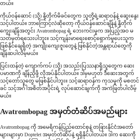
တယ်။
ကိုယ်ဝန်ဆောင် (သို့) နို့တိုက်မိခင်တွေက သူတို့ရဲ့ဆရာဝန်နဲ့ ဆွေးနွေး
သင့်ပါတယ်။ ဘာကြောင့်လဲဆိုတော့ ကိုယ်ဝန်ဆောင်ချိန်နဲ့ နို့တိုက်
ကျွေးချိန်အတွင်း Avatrombopag ရဲ့ ဘေးကင်းမှုက အပြည့်အဝ မ
သတ်မှတ်ရသေးပါဘူး။ သင့်ကျန်းမာရေးစောင့်ရှောက်မှုပေးသူက
ဖြစ်နိုင်ချေရှိတဲ့ အကျိုးကျေးဇူးတွေနဲ့ ဖြစ်နိုင်တဲ့အန္တရာယ်တွေကို
ချိန်ဆပါလိမ့်မယ်။
ပြင်းထန်တဲ့ ကျောက်ကပ် (သို့) အသည်းပြဿနာရှိသူတွေက ဆေး
ပမာဏကို ချိန်ညှိဖို့ လိုအပ်နိုင်ပါတယ်။ ဒါမှမဟုတ် ဒီဆေးအတွက်
သင့်တော်သူတွေ မဖြစ်နိုင်ပါဘူး။ သင့်ဆရာဝန်က ကုသမှုကို မစတင်
ခင် သင့်အင်္ဂါအစိတ်အပိုင်းရဲ့ လုပ်ဆောင်ချက်ကို အကဲဖြတ်ပါလိမ့်
မယ်။
Avatrombopag အမှတ်တံဆိပ်အမည်များ
Avatrombopag ကို အမေရိကန်ပြည်ထောင်စုနဲ့ တခြားနိုင်ငံအတော်
များများမှာ Doptelet အမှတ်တံဆိပ်နဲ့ ရရှိနိုင်ပါတယ်။ ဒါက ဆေးကို