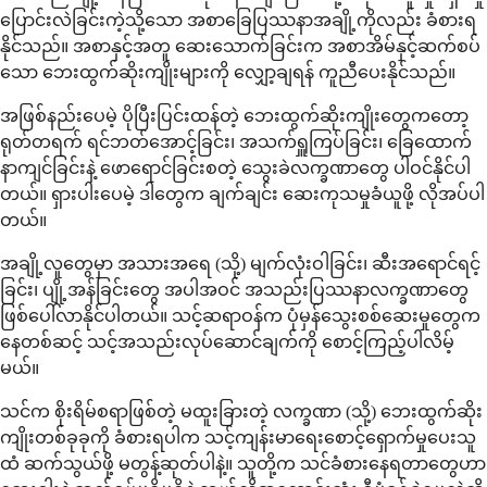
ပြောင်းလဲခြင်းကဲ့သို့သော အစာခြေပြဿနာအချို့ကိုလည်း ခံစားရ
နိုင်သည်။ အစာနှင့်အတူ ဆေးသောက်ခြင်းက အစာအိမ်နှင့်ဆက်စပ်
သော ဘေးထွက်ဆိုးကျိုးများကို လျှော့ချရန် ကူညီပေးနိုင်သည်။
အဖြစ်နည်းပေမဲ့ ပိုပြီးပြင်းထန်တဲ့ ဘေးထွက်ဆိုးကျိုးတွေကတော့
ရုတ်တရက် ရင်ဘတ်အောင့်ခြင်း၊ အသက်ရှူကြပ်ခြင်း၊ ခြေထောက်
နာကျင်ခြင်းနဲ့ ဖောရောင်ခြင်းစတဲ့ သွေးခဲလက္ခဏာတွေ ပါဝင်နိုင်ပါ
တယ်။ ရှားပါးပေမဲ့ ဒါတွေက ချက်ချင်း ဆေးကုသမှုခံယူဖို့ လိုအပ်ပါ
တယ်။
အချို့လူတွေမှာ အသားအရေ (သို့) မျက်လုံးဝါခြင်း၊ ဆီးအရောင်ရင့်
ခြင်း၊ ပျို့အန်ခြင်းတွေ အပါအဝင် အသည်းပြဿနာလက္ခဏာတွေ
ဖြစ်ပေါ်လာနိုင်ပါတယ်။ သင့်ဆရာဝန်က ပုံမှန်သွေးစစ်ဆေးမှုတွေက
နေတစ်ဆင့် သင့်အသည်းလုပ်ဆောင်ချက်ကို စောင့်ကြည့်ပါလိမ့်
မယ်။
သင်က စိုးရိမ်စရာဖြစ်တဲ့ မထူးခြားတဲ့ လက္ခဏာ (သို့) ဘေးထွက်ဆိုး
ကျိုးတစ်ခုခုကို ခံစားရပါက သင့်ကျန်းမာရေးစောင့်ရှောက်မှုပေးသူ
ထံ ဆက်သွယ်ဖို့ မတွန့်ဆုတ်ပါနဲ့။ သူတို့က သင်ခံစားနေရတာတွေဟာ