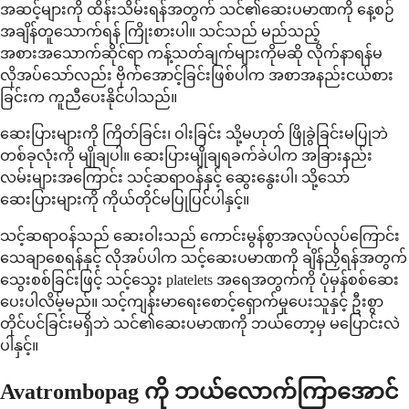
အဆင့်များကို ထိန်းသိမ်းရန်အတွက် သင်၏ဆေးပမာဏကို နေ့စဉ်
အချိန်တူသောက်ရန် ကြိုးစားပါ။ သင်သည် မည်သည့်
အစားအသောက်ဆိုင်ရာ ကန့်သတ်ချက်များကိုမဆို လိုက်နာရန်မ
လိုအပ်သော်လည်း ဗိုက်အောင့်ခြင်းဖြစ်ပါက အစာအနည်းငယ်စား
ခြင်းက ကူညီပေးနိုင်ပါသည်။
ဆေးပြားများကို ကြိတ်ခြင်း၊ ဝါးခြင်း သို့မဟုတ် ဖြိုခွဲခြင်းမပြုဘဲ
တစ်ခုလုံးကို မျိုချပါ။ ဆေးပြားမျိုချရခက်ခဲပါက အခြားနည်း
လမ်းများအကြောင်း သင့်ဆရာဝန်နှင့် ဆွေးနွေးပါ၊ သို့သော်
ဆေးပြားများကို ကိုယ်တိုင်မပြုပြင်ပါနှင့်။
သင့်ဆရာဝန်သည် ဆေးဝါးသည် ကောင်းမွန်စွာအလုပ်လုပ်ကြောင်း
သေချာစေရန်နှင့် လိုအပ်ပါက သင့်ဆေးပမာဏကို ချိန်ညှိရန်အတွက်
သွေးစစ်ခြင်းဖြင့် သင့်သွေး platelets အရေအတွက်ကို ပုံမှန်စစ်ဆေး
ပေးပါလိမ့်မည်။ သင့်ကျန်းမာရေးစောင့်ရှောက်မှုပေးသူနှင့် ဦးစွာ
တိုင်ပင်ခြင်းမရှိဘဲ သင်၏ဆေးပမာဏကို ဘယ်တော့မှ မပြောင်းလဲ
ပါနှင့်။
Avatrombopag ကို ဘယ်လောက်ကြာအောင်