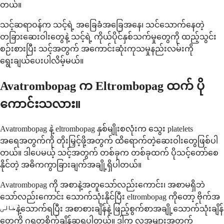
တယ်။
သင့်ဆရာဝန်က သင့်ရဲ့ အခြေခံအခြေအနေ၊ သင်သောက်နေတဲ့
တခြားဆေးဝါးတွေနဲ့ သင့်ရဲ့ ကိုယ်ပိုင်နှစ်သက်မှုတွေကို ထည့်သွင်း
စဉ်းစားပြီး သင့်အတွက် အကောင်းဆုံးကုသမှုနည်းလမ်းကို
ရွေးချယ်ပေးပါလိမ့်မယ်။
Avatrombopag က Eltrombopag ထက် ပို
ကောင်းသလား။
Avatrombopag နဲ့ eltrombopag နှစ်မျိုးစလုံးက သွေး platelets
အရေအတွက်ကို တိုးမြှင့်ဖို့အတွက် ထိရောက်တဲ့ဆေးဝါးတွေဖြစ်ပါ
တယ်။ ဒါပေမယ့် သင့်အတွက် တစ်ခုက တစ်ခုထက် ပိုသင့်တော်စေ
နိုင်တဲ့ အဓိကကွာခြားချက်အချို့ရှိပါတယ်။
Avatrombopag ကို အစာနဲ့အတူသော်လည်းကောင်း၊ အစာမရှိဘဲ
သော်လည်းကောင်း သောက်သုံးနိုင်ပြီး eltrombopag ကိုတော့ ဗိုက်အ
خالیနဲ့သောက်ရပြီး အစာစားချိန်နဲ့ ဖြည့်စွက်စာအချို့သောက်သုံးချိန်
တွေကို ဂရုတစိုက်ချိန်ဆရပါတယ်။ ဒါက လူအများအတွက်