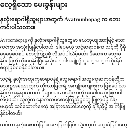
လေ့ရှိသော မေးခွန်းများ
နှလုံးရောဂါရှိသူများအတွက် Avatrombopag က ဘေး
ကင်းပါသလား။
Avatrombopag ကို နှလုံးရောဂါရှိသူတွေမှာ ယေဘုယျအားဖြင့် ဘေး
ကင်းစွာ အသုံးပြုနိုင်ပါတယ်၊ ဒါပေမယ့် သင့်ဆရာဝန်က သင့်ကို ပိုမို
စေ့စေ့စပ်စပ် စောင့်ကြည့်ဖို့ လိုအပ်ပါလိမ့်မယ်။ ဒီဆေးက သွေးခဲ
နိုင်ခြေကို တိုးစေနိုင်ပြီး နှလုံးရောဂါအချို့ရှိသူတွေအတွက် စိုးရိမ်
စရာဖြစ်စေနိုင်ပါတယ်။
သင့်ရဲ့ နှလုံးအထူးကုဆရာဝန်နဲ့ သွေးရောဂါအထူးကုဆရာဝန်တို့က
သွေးဥအရေအတွက် တိုးလာခြင်းရဲ့ အကျိုးကျေးဇူးက ဖြစ်ပေါ်လာ
နိုင်တဲ့ အန္တရာယ်ထက် ပိုများသလားဆိုတာကို ပူးပေါင်းဆုံးဖြတ်ပါ
လိမ့်မယ်။ သူတို့က နောက်ထပ်စောင့်ကြည့်မှုတွေ ပြုလုပ်ဖို့ ဒါမှ
မဟုတ် သင်သောက်နေတဲ့ အခြားဆေးဝါးတွေကို ချိန်ညှိဖို့ အကြံပြု
နိုင်ပါတယ်။
သင်ဟာ နှလုံးဖောက်ခြင်း၊ လေဖြတ်ခြင်း သို့မဟုတ် သွေးခဲခြင်းတွေ