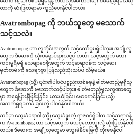
ဆေးဝါးနဲ့ ဆက်စပ်မှုရှိမရှိနဲ့ ဘယ်လိုအကောင်းဆုံး စီမံခန့်ခွဲရမလဲဆို
တာကို ဆုံးဖြတ်ရာမှာ ကူညီပေးနိုင်ပါတယ်။
Avatrombopag ကို ဘယ်သူတွေ မသောက်
သင့်သလဲ။
Avatrombopag ဟာ လူတိုင်းအတွက် သင့်တော်မှုမရှိပါဘူး။ အချို့လူ
တွေက ဒီဆေးကို လုံးဝရှောင်ရှားသင့်ပါတယ်။ သင့်အတွက် ဘေး
ကင်းမှုရှိမရှိ သေချာစေဖို့အတွက် သင့်ဆရာဝန်က သင့်ဆေး
မှတ်တမ်းကို သေချာစွာ ပြန်လည်သုံးသပ်ပါလိမ့်မယ်။
Avatrombopag (သို့) ၎င်း၏ပါဝင်ပစ္စည်းတစ်ခုခုနဲ့ ဓါတ်မတည့်မှုရှိသူ
တွေက ဒီဆေးကို မသောက်သင့်ပါဘူး။ ဓါတ်မတည့်မှုလက္ခဏာတွေ
မှာ အရေပြားနီမြန်းခြင်း၊ ယားယံခြင်း၊ ဖောရောင်ခြင်း (သို့)
အသက်ရှူရခက်ခဲခြင်းတို့ ပါဝင်နိုင်ပါတယ်။
သင်မှာ သွေးခဲရောဂါ (သို့) သွေးခဲဖူးတဲ့ ရာဇဝင်ရှိပါက သင့်ဆရာဝန်
က Avatrombopag ဟာ သင့်အတွက် မသင့်တော်ဘူးလို့ ဆုံးဖြတ်နိုင်ပါ
တယ်။ ဒီဆေးက အချို့လူတွေမှာ သွေးခဲနိုင်ခြေကို တိုးစေနိုင်ပါ