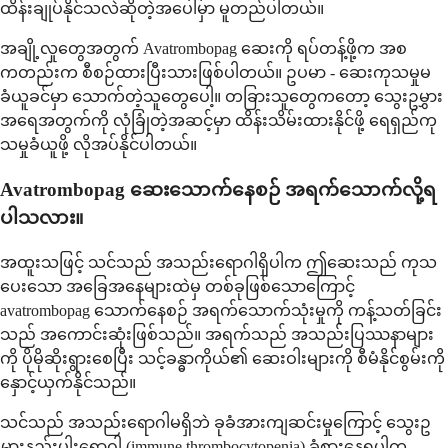
ထိန်းချုပ်နိုင်သလဲဆိုတဲ့အပေါ်မှာ မူတည်ပါတယ်။
အချို့လူတွေအတွက် Avatrombopag ဆေးကို ရပ်တန့်ဖို့က အစ
ကတည်းက စီစဉ်ထားပြီးသားဖြစ်ပါတယ်။ ဥပမာ - ဆေးကုသမှုမ
ခံယူခင်မှာ သောက်တဲ့သူတွေပေါ့။ တခြားသူတွေကတော့ သွေးဥမွှား
အရေအတွက်ကို လုံခြုံတဲ့အဆင့်မှာ ထိန်းသိမ်းထားနိုင်ဖို့ ရေရှည်ကု
သမှုခံယူဖို့ လိုအပ်နိုင်ပါတယ်။
Avatrombopag ဆေးသောက်နေစဉ် အရက်သောက်လို့ရ
ပါသလား။
အထူးသဖြင့် သင်သည် အသည်းရောဂါရှိပါက ဤဆေးသည် ကုသ
ပေးသော အခြေအနေများထဲမှ တစ်ခုဖြစ်သောကြောင့်
avatrombopag သောက်နေစဉ် အရက်သောက်သုံးမှုကို ကန့်သတ်ခြင်း
သည် အကောင်းဆုံးဖြစ်သည်။ အရက်သည် အသည်းပြဿနာများ
ကို ပိုမိုဆိုးရွားစေပြီး သင့်ခန္ဓာကိုယ်၏ ဆေးဝါးများကို စီမံနိုင်စွမ်းကို
နှောင့်ယှက်နိုင်သည်။
သင်သည် အသည်းရောဂါမရှိဘဲ ခုခံအားကျဆင်းမှုကြောင့် သွေးဥ
မွှားနည်းပါးရောဂါ (immune thrombocytopenia) ခံစားနေရပါက