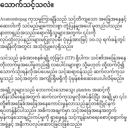
သောက်သင့်သလဲ။
Avatrombopag ကုသမှုကြာချိန်သည် သင့်တိကျသော အခြေအနေနှင့်
ဆေးဝါးကို သင်မည်မျှကောင်းစွာ တုံ့ပြန်မှုအပေါ် မူတည်ပါသည်။
နာတာရှည်အသည်းရောဂါရှိသူများအတွက်၊ ၎င်းကို
လုပ်ထုံးလုပ်နည်းများမပြုလုပ်မီ၊ ပုံမှန်အားဖြင့် ၁၀-၁၃ ရက်ခန့်တွင်
အချိန်တိုအတွင်း အသုံးပြုလေ့ရှိသည်။
သင်သည် ခုခံအားစနစ်ချို့တဲ့ခြင်း (ITP) ရှိပါက၊ သင်၏အခြေအနေ
တိုးတက်မှုအပေါ်မူတည်၍ လပေါင်းများစွာ သို့မဟုတ် ထို့ထက်ပို၍
သောက်သုံးရန်လိုအပ်ပေမည်။ သင့်ဆရာဝန်သည် ဆက်လက်ကုသ
မှုသည် သင့်အတွက် အကျိုးရှိမရှိကို ပုံမှန်စစ်ဆေးပေးပါလိမ့်မည်။
အချို့လူများသည် ဘေးကင်းသောသွေး platelets အဆင့်ကို
ထိန်းသိမ်းရန်အတွက် ဆက်လက်ကုသမှုလိုအပ်နိုင်ပြီး အချို့မှာ ၎င်း
တို့၏အခြေခံအခြေအနေကောင်းမွန်လာသည်နှင့်တစ်ပြိုင်နက်
ရပ်တန့်နိုင်ပါသည်။ အဓိကအချက်မှာ သင့်အခြေအနေအတွက်
မှန်ကန်သောချဉ်းကပ်မှုကို ရှာဖွေရန် သင့်ကျန်းမာရေးစောင့်ရှောက်မှု
အဖွဲ့နှင့် အနီးကပ်လုပ်ဆောင်ခြင်းဖြစ်သည်။