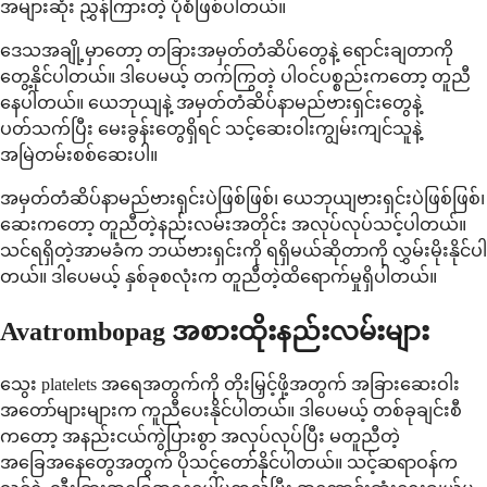
အများဆုံး ညွှန်ကြားတဲ့ ပုံစံဖြစ်ပါတယ်။
ဒေသအချို့မှာတော့ တခြားအမှတ်တံဆိပ်တွေနဲ့ ရောင်းချတာကို
တွေ့နိုင်ပါတယ်။ ဒါပေမယ့် တက်ကြွတဲ့ ပါဝင်ပစ္စည်းကတော့ တူညီ
နေပါတယ်။ ယေဘုယျနဲ့ အမှတ်တံဆိပ်နာမည်ဗားရှင်းတွေနဲ့
ပတ်သက်ပြီး မေးခွန်းတွေရှိရင် သင့်ဆေးဝါးကျွမ်းကျင်သူနဲ့
အမြဲတမ်းစစ်ဆေးပါ။
အမှတ်တံဆိပ်နာမည်ဗားရှင်းပဲဖြစ်ဖြစ်၊ ယေဘုယျဗားရှင်းပဲဖြစ်ဖြစ်၊
ဆေးကတော့ တူညီတဲ့နည်းလမ်းအတိုင်း အလုပ်လုပ်သင့်ပါတယ်။
သင်ရရှိတဲ့အာမခံက ဘယ်ဗားရှင်းကို ရရှိမယ်ဆိုတာကို လွှမ်းမိုးနိုင်ပါ
တယ်။ ဒါပေမယ့် နှစ်ခုစလုံးက တူညီတဲ့ထိရောက်မှုရှိပါတယ်။
Avatrombopag အစားထိုးနည်းလမ်းများ
သွေး platelets အရေအတွက်ကို တိုးမြှင့်ဖို့အတွက် အခြားဆေးဝါး
အတော်များများက ကူညီပေးနိုင်ပါတယ်။ ဒါပေမယ့် တစ်ခုချင်းစီ
ကတော့ အနည်းငယ်ကွဲပြားစွာ အလုပ်လုပ်ပြီး မတူညီတဲ့
အခြေအနေတွေအတွက် ပိုသင့်တော်နိုင်ပါတယ်။ သင့်ဆရာဝန်က