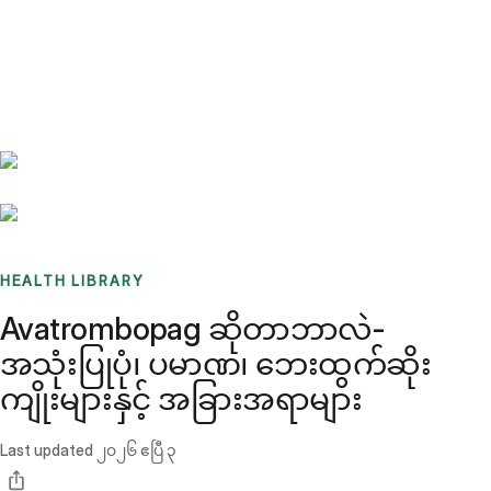
Benchmarks
Stories
FAQ
Sign up / Log in
HEALTH LIBRARY
Avatrombopag ဆိုတာဘာလဲ-
အသုံးပြုပုံ၊ ပမာဏ၊ ဘေးထွက်ဆိုး
ကျိုးများနှင့် အခြားအရာများ
Last updated
၂၀၂၆ ဧပြီ ၃