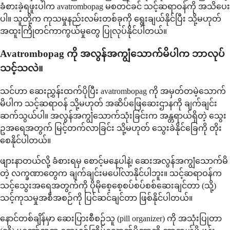
ခံစားခဲ့ရဖူးပါက avatrombopag မစတင်ခင် သင့်ဆရာဝန်ကို အသိပေး
ပါ။ သူတို့က ကုသမှုနည်းလမ်းတစ်ခုကို ရွေးချယ်နိုင်ပြီး သို့မဟုတ်
အထူးကြိုတင်ကာကွယ်မှုတွေ ပြုလုပ်နိုင်ပါတယ်။
Avatrombopag ကို အလွန်အကျွံသောက်မိပါက ဘာလုပ်
သင့်သလဲ။
သင်ဟာ ဆေးညွှန်းထက်ပိုပြီး avatrombopag ကို အမှတ်တမဲ့သောက်
မိပါက သင့်ဆရာဝန် သို့မဟုတ် အဆိပ်ဖြေဆေးဌာနကို ချက်ချင်း
ဆက်သွယ်ပါ။ အလွန်အကျွံသောက်သုံးခြင်းက အန္တရာယ်ရှိတဲ့ သွေး
ဥအရေအတွက် မြင့်တက်လာခြင်း သို့မဟုတ် သွေးခဲနိုင်ခြေကို တိုး
စေနိုင်ပါတယ်။
ဖျားနာတယ်လို့ ခံစားရမှ စောင့်မနေပါနဲ့၊ ဆေးအလွန်အကျွံသောက်မိ
တဲ့ လက္ခဏာတွေက ချက်ချင်းမပေါ်လာနိုင်ပါဘူး။ သင့်ဆရာဝန်က
သင့်သွေးအရေအတွက်ကို ပိုမိုစေ့စေ့စပ်စပ်စစ်ဆေးချင်တာ (သို့)
သင့်ကုသမှုအစီအစဉ်ကို ပြင်ဆင်ချင်တာ ဖြစ်နိုင်ပါတယ်။
နောင်တစ်ချိန်မှာ ဆေးပြားစီစဉ်သူ (pill organizer) ကို အသုံးပြုတာ