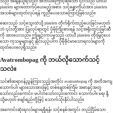
သည် အချိန်ယူရသည်၊ အဘယ်ကြောင့်ဆိုသော် ၎င်းသည် ယာယီ
platelets များထောက်ပံ့ပေးမည့်အစား သင့်ခန္ဓာကိုယ်အား platelets
အသစ်များထုတ်လုပ်ရန် ကူညီပေးသောကြောင့်ဖြစ်သည်။
ဆေးသည် သင့်သွေးထဲသို့ platelets တိုက်ရိုက်ထည့်ပေးခြင်းမဟုတ်
ဘဲ ၎င်းတို့အား ပြုလုပ်ရာတွင် ပိုမိုကြိုးစားရန် သင့်အရိုးတွင်းခြင်ဆီ
ကို အားပေးသည်။ ဤချဉ်းကပ်မှုသည် ယာယီ platelets တိုးမြှင့်ပေး
သော ကုသမှုများနှင့် နှိုင်းယှဉ်ပါက ပိုမိုခိုင်မာသောရလဒ်များကို
ထုတ်ပေးလေ့ရှိသည်။
Avatrombopag ကို ဘယ်လိုသောက်သင့်
သလဲ။
သင်၏ဆရာဝန်ညွှန်ကြားသည့်အတိုင်း avatrombopag ကို အတိအကျ
သောက်ပါ၊ များသောအားဖြင့် တစ်နေ့တစ်ကြိမ် အစာနှင့်အတူ
သော်လည်းကောင်း၊ မပါဘဲသော်လည်းကောင်း သောက်ပါ။ ရေ၊ နို့
သို့မဟုတ် ဖျော်ရည်တို့ဖြင့် သောက်သုံးနိုင်ပါသည်။
အကောင်းဆုံးရလဒ်များရရှိရန်၊ သင့်စနစ်အတွင်း တည်ငြိမ်သော