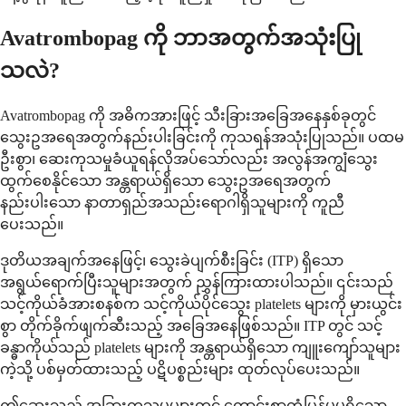
Avatrombopag ကို ဘာအတွက်အသုံးပြု
သလဲ?
Avatrombopag ကို အဓိကအားဖြင့် သီးခြားအခြေအနေနှစ်ခုတွင်
သွေးဥအရေအတွက်နည်းပါးခြင်းကို ကုသရန်အသုံးပြုသည်။ ပထမ
ဦးစွာ၊ ဆေးကုသမှုခံယူရန်လိုအပ်သော်လည်း အလွန်အကျွံသွေး
ထွက်စေနိုင်သော အန္တရာယ်ရှိသော သွေးဥအရေအတွက်
နည်းပါးသော နာတာရှည်အသည်းရောဂါရှိသူများကို ကူညီ
ပေးသည်။
ဒုတိယအချက်အနေဖြင့်၊ သွေးခဲပျက်စီးခြင်း (ITP) ရှိသော
အရွယ်ရောက်ပြီးသူများအတွက် ညွှန်ကြားထားပါသည်။ ၎င်းသည်
သင့်ကိုယ်ခံအားစနစ်က သင့်ကိုယ်ပိုင်သွေး platelets များကို မှားယွင်း
စွာ တိုက်ခိုက်ဖျက်ဆီးသည့် အခြေအနေဖြစ်သည်။ ITP တွင် သင့်
ခန္ဓာကိုယ်သည် platelets များကို အန္တရာယ်ရှိသော ကျူးကျော်သူများ
ကဲ့သို့ ပစ်မှတ်ထားသည့် ပဋိပစ္စည်းများ ထုတ်လုပ်ပေးသည်။
ဤဆေးသည် အခြားကုသမှုများတွင် ကောင်းစွာတုံ့ပြန်မှုမရှိသော