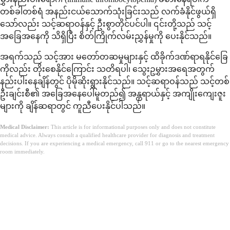
တစ်ခါတစ်ရံ အနည်းငယ်သောက်သုံးခြင်းသည် လက်ခံနိုင်ဖွယ်ရှိ
သော်လည်း သင့်ဆရာဝန်နှင့် ဦးစွာတိုင်ပင်ပါ။ ၎င်းတို့သည် သင့်
အခြေအနေကို သိရှိပြီး စိတ်ကြိုက်လမ်းညွှန်မှုကို ပေးနိုင်သည်။
အရက်သည် သင့်အား မတော်တဆမှုများနှင့် ထိခိုက်ဒဏ်ရာရနိုင်ခြေ
ကိုလည်း တိုးစေနိုင်ကြောင်း သတိရပါ၊ သွေးဥမွှားအရေအတွက်
နည်းပါးနေချိန်တွင် ပိုမိုဆိုးရွားနိုင်သည်။ သင့်ဆရာဝန်သည် သင့်တစ်
ဦးချင်းစီ၏ အခြေအနေပေါ်မူတည်၍ အန္တရာယ်နှင့် အကျိုးကျေးဇူး
များကို ချိန်ဆရာတွင် ကူညီပေးနိုင်ပါသည်။
Medical Disclaimer:
This article is for informational purposes only and does not constitute
medical advice. Always consult a qualified healthcare provider for diagnosis and treatment
decisions. If you are experiencing a medical emergency, call 911 or go to the nearest emergency
room immediately.