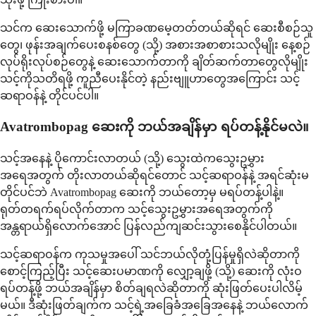
သင်က ဆေးသောက်ဖို့ မကြာခဏမေ့တတ်တယ်ဆိုရင် ဆေးစီစဉ်သူ
တွေ၊ ဖုန်းအချက်ပေးစနစ်တွေ (သို့) အစားအစာစားသလိုမျိုး နေ့စဉ်
လုပ်ရိုးလုပ်စဉ်တွေနဲ့ ဆေးသောက်တာကို ချိတ်ဆက်တာတွေလိုမျိုး
သင့်ကိုသတိရဖို့ ကူညီပေးနိုင်တဲ့ နည်းဗျူဟာတွေအကြောင်း သင့်
ဆရာဝန်နဲ့ တိုင်ပင်ပါ။
Avatrombopag ဆေးကို ဘယ်အချိန်မှာ ရပ်တန့်နိုင်မလဲ။
သင့်အနေနဲ့ ပိုကောင်းလာတယ် (သို့) သွေးထဲကသွေးဥမွှား
အရေအတွက် တိုးလာတယ်ဆိုရင်တောင် သင့်ဆရာဝန်နဲ့ အရင်ဆုံးမ
တိုင်ပင်ဘဲ Avatrombopag ဆေးကို ဘယ်တော့မှ မရပ်တန့်ပါနဲ့။
ရုတ်တရက်ရပ်လိုက်တာက သင့်သွေးဥမွှားအရေအတွက်ကို
အန္တရာယ်ရှိလောက်အောင် ပြန်လည်ကျဆင်းသွားစေနိုင်ပါတယ်။
သင့်ဆရာဝန်က ကုသမှုအပေါ် သင်ဘယ်လိုတုံ့ပြန်မှုရှိလဲဆိုတာကို
စောင့်ကြည့်ပြီး သင့်ဆေးပမာဏကို လျှော့ချဖို့ (သို့) ဆေးကို လုံးဝ
ရပ်တန့်ဖို့ ဘယ်အချိန်မှာ စိတ်ချရလဲဆိုတာကို ဆုံးဖြတ်ပေးပါလိမ့်
မယ်။ ဒီဆုံးဖြတ်ချက်က သင့်ရဲ့အခြေခံအခြေအနေနဲ့ ဘယ်လောက်