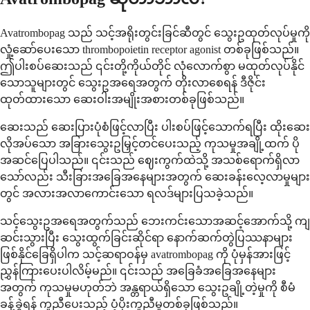
Avatrombopag သည် သင့်အရိုးတွင်းခြင်ဆီတွင် သွေးဥထုတ်လုပ်မှုကို
လှုံ့ဆော်ပေးသော thrombopoietin receptor agonist တစ်ခုဖြစ်သည်။
ဤပါးစပ်ဆေးသည် ၎င်းတို့ကိုယ်တိုင် လုံလောက်စွာ မထုတ်လုပ်နိုင်
သောသူများတွင် သွေးဥအရေအတွက် တိုးလာစေရန် ဒီဇိုင်း
ထုတ်ထားသော ဆေးဝါးအမျိုးအစားတစ်ခုဖြစ်သည်။
ဆေးသည် ဆေးပြားပုံစံဖြင့်လာပြီး ပါးစပ်ဖြင့်သောက်ရပြီး ထိုးဆေး
လိုအပ်သော အခြားသွေးဥမြှင့်တင်ပေးသည့် ကုသမှုအချို့ထက် ပို
အဆင်ပြေပါသည်။ ၎င်းသည် ဈေးကွက်ထဲသို့ အသစ်ရောက်ရှိလာ
သော်လည်း သီးခြားအခြေအနေများအတွက် ဆေးခန်းလေ့လာမှုများ
တွင် အလားအလာကောင်းသော ရလဒ်များပြသခဲ့သည်။
သင့်သွေးဥအရေအတွက်သည် ဘေးကင်းသောအဆင့်အောက်သို့ ကျ
ဆင်းသွားပြီး သွေးထွက်ခြင်းဆိုင်ရာ နောက်ဆက်တွဲပြဿနာများ
ဖြစ်နိုင်ခြေရှိပါက သင့်ဆရာဝန်မှ avatrombopag ကို ပုံမှန်အားဖြင့်
ညွှန်ကြားပေးပါလိမ့်မည်။ ၎င်းသည် အခြေခံအခြေအနေများ
အတွက် ကုသမှုမဟုတ်ဘဲ အန္တရာယ်ရှိသော သွေးဥချို့တဲ့မှုကို စီမံ
ခန့်ခွဲရန် ကူညီပေးသည့် ပံ့ပိုးကူညီမှုတစ်ခုဖြစ်သည်။