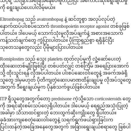
သင့်ရဲ့ သီးခြားအခြေအနေပေါ်မူတည်ပြီး အကောင်းဆုံးရွေးချယ်မှု
ကို ရွေးချယ်ပေးပါလိမ့်မယ်။
Eltrombopag သည် avatrombopag နဲ့ ဆင်တူစွာ အလုပ်လုပ်တဲ့
နောက်ထပ်ပါးစပ်သောက် thrombopoietin receptor agonist တစ်ခုဖြစ်
ပါတယ်။ ဒါပေမယ့် သောက်သုံးမှုလိုအပ်ချက်နဲ့ အစားအသောက်
ကန့်သတ်ချက်တွေ ကွဲပြားပါတယ်။ ပိုကြာရှည်စွာ ရရှိနိုင်ပြီး
သုတေသနတွေလည်း ပိုမိုများပြားပါတယ်။
Romiplostim သည် သွေး platelets ထုတ်လုပ်မှုကို လှုံ့ဆော်ပေးတဲ့
ထိုးဆေးတစ်မျိုးဖြစ်ပြီး တစ်ပတ်လျှင် တစ်ကြိမ် အရေပြားအောက်
သို့ ထိုးသွင်းရန် လိုအပ်ပါတယ်။ ပါးစပ်ဆေးဝါးတွေနဲ့ အခက်အခဲရှိ
သူတွေ ဒါမှမဟုတ် ပိုတိကျတဲ့ဆေးပမာဏထိန်းချုပ်မှု လိုအပ်သူတွေ
အတွက် ဒီရွေးချယ်မှုက ပိုနှစ်သက်ဖွယ်ဖြစ်ပါတယ်။
ITP ရှိသူတွေအတွက်တော့ prednisone ကဲ့သို့သော corticosteroids တွေ
ကို အရင်ဆုံးစမ်းသပ်လေ့ရှိပါတယ်။ ဒါပေမယ့် ရေရှည်အသုံးပြုတဲ့
အခါမှာ သိသာထင်ရှားတဲ့ ဘေးထွက်ဆိုးကျိုးတွေ ရှိပါတယ်။
ခုခံအားကျစေတဲ့ဆေးဝါးတွေနဲ့ သရက်ရွက်ဖယ်ရှားခြင်းက
ပြင်းထန်တဲ့အခြေအနေတွေအတွက် အခြားရွေးချယ်စရာတွေ ဖြစ်ပါ