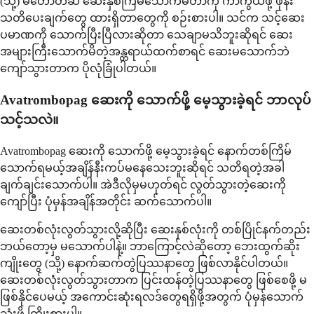
(သို့) မတော်တဆ ဆေးနှစ်ကြိမ်သောက်မိတာကို ကာကွယ်ဖို့ ဖုန်း
သတိပေးချက်တွေ ထားရှိတာတွေကို စဉ်းစားပါ။ သင်က သင့်ဆေး
ပမာဏကို သောက်ပြီးပြီလားဆိုတာ သေချာမသိဘူးဆိုရင် ဆေး
အများကြီးသောက်မိတဲ့အန္တရာယ်ထက်စာရင် ဆေးမသောက်ဘဲ
ကျော်သွားတာက ပိုလုံခြုံပါတယ်။
Avatrombopag ဆေးကို သောက်ဖို့ မေ့သွားခဲ့ရင် ဘာလုပ်
သင့်သလဲ။
Avatrombopag ဆေးကို သောက်ဖို့ မေ့သွားခဲ့ရင် နောက်တစ်ကြိမ်
သောက်ရမယ့်အချိန်နီးကပ်မနေသေးဘူးဆိုရင် သတိရတဲ့အခါ
ချက်ချင်းသောက်ပါ။ အဲဒီလိုမှမဟုတ်ရင် လွတ်သွားတဲ့ဆေးကို
ကျော်ပြီး ပုံမှန်အချိန်အတိုင်း ဆက်သောက်ပါ။
ဆေးတစ်လုံးလွတ်သွားလို့ဆိုပြီး ဆေးနှစ်လုံးကို တစ်ပြိုင်နက်တည်း
ဘယ်တော့မှ မသောက်ပါနဲ့။ ဘာကြောင့်လဲဆိုတော့ ဘေးထွက်ဆိုး
ကျိုးတွေ (သို့) နောက်ဆက်တွဲပြဿနာတွေ ဖြစ်လာနိုင်ပါတယ်။
ဆေးတစ်လုံးလွတ်သွားတာက ပြင်းထန်တဲ့ပြဿနာတွေ ဖြစ်စေဖို့ မ
ဖြစ်နိုင်ပေမယ့် အကောင်းဆုံးရလဒ်တွေရရှိဖို့အတွက် ပုံမှန်သောက်
သုံးဖို့ ကြိုးစားပါ။