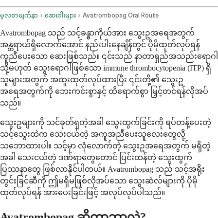
မူလစာမျက်နှာ
ဆေးဝါးများ
Avatrombopag Oral Route
Avatrombopag သည် သင့်ခန္ဓာကိုယ်အား သွေးဥအရေအတွက်
အန္တရာယ်ရှိလောက်အောင် နည်းပါးနေချိန်တွင် ပိုမိုထုတ်လုပ်ရန်
ကူညီပေးသော ဆေးဖြစ်သည်။ ၎င်းသည် နာတာရှည်အသည်းရောဂါ
သို့မဟုတ် သွေးရောဂါဖြစ်သော immune thrombocytopenia (ITP) ရှိ
သူများအတွက် အထူးထုတ်လုပ်ထားပြီး ၎င်းတို့၏ သွေးဥ
အရေအတွက်ကို ဘေးကင်းစွာနှင့် ထိရောက်စွာ မြှင့်တင်ရန်လိုအပ်
သည်။
သွေးဥများကို သင်ခုတ်ရှတဲ့အခါ သွေးထွက်ခြင်းကို ရပ်တန့်ပေးတဲ့
သင့်သွေးထဲက သေးငယ်တဲ့ အကူအညီပေးသူလေးတွေလို့
သဘောထားပါ။ သင့်မှာ လုံလောက်တဲ့ သွေးဥအရေအတွက် မရှိတဲ့
အခါ သေးငယ်တဲ့ ဒဏ်ရာတွေတောင် ပြင်းထန်တဲ့ သွေးထွက်
ပြဿနာတွေ ဖြစ်လာနိုင်ပါတယ်။ Avatrombopag သည် သင့်အရိုး
တွင်းခြင်ဆီကို ဤမရှိမဖြစ်လိုအပ်သော သွေးဆဲလ်များကို ပိုမို
ထုတ်လုပ်ရန် အားပေးခြင်းဖြင့် အလုပ်လုပ်ပါသည်။
Avatrombopag ဆိုတာဘာလဲ?