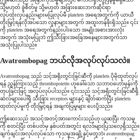
သို့မဟုတ် ခွဲစိတ်မှု သို့မဟုတ် အခြားဆေးဘက်ဆိုင်ရာ
လုပ်ထုံးလုပ်နည်းများမပြုလုပ်မီ platelets အရေအတွက်ကို ယာယီ
တိုးမြှင့်ရန်လိုအပ်သော လူနာများအတွက် အထူးတန်ဖိုးရှိသည်။ ၎င်း
ကို platelets အရေအတွက်နည်းပါးသော အမျိုးအစားအားလုံး
အတွက် အသုံးမပြုဘဲ ဤသီးခြားအခြေအနေများအတွက်သာ
အသုံးပြုပါသည်။
Avatrombopag ဘယ်လိုအလုပ်လုပ်သလဲ။
Avatrombopag သည် သင့်အရိုးတွင်းခြင်ဆီကို platelets ပိုမိုထုတ်လုပ်
ရန် ညွှန်ကြားသည့် thrombopoietin ဟုခေါ်သော သဘာဝဟော်မုန်းကို
တုပခြင်းဖြင့် အလုပ်လုပ်ပါသည်။ ၎င်းသည် သင့်အရိုးတွင်းခြင်ဆီရှိ
ဆဲလ်များပေါ်ရှိ သီးခြား receptors များနှင့် ချိတ်ဆက်ပြီး platelets
ထုတ်လုပ်မှုကို တိုးမြှင့်ရန် အချက်ပြမှုများ ပေးပို့သည်။
ဤဆေးသည် အသင့်အတင့်အားကောင်းသည်ဟု ယူဆပြီး ကုသမှု
ကို စတင်ပြီး တစ်ပတ်မှ နှစ်ပတ်အတွင်း ရလဒ်များပြသလေ့ရှိသည်။
ချက်ချင်းအလုပ်လုပ်သော ကုသမှုအချို့နှင့်မတူဘဲ၊ avatrombopag