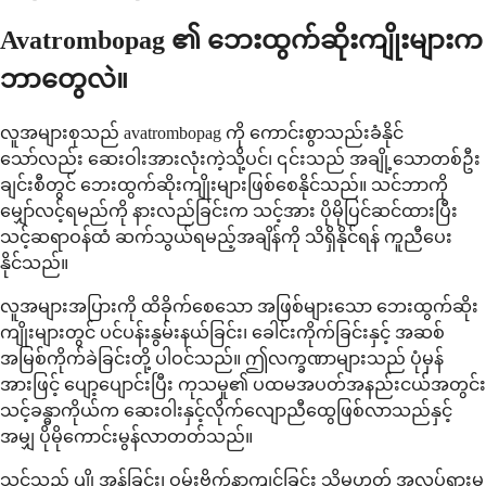
Avatrombopag ၏ ဘေးထွက်ဆိုးကျိုးများက
ဘာတွေလဲ။
လူအများစုသည် avatrombopag ကို ကောင်းစွာသည်းခံနိုင်
သော်လည်း ဆေးဝါးအားလုံးကဲ့သို့ပင်၊ ၎င်းသည် အချို့သောတစ်ဦး
ချင်းစီတွင် ဘေးထွက်ဆိုးကျိုးများဖြစ်စေနိုင်သည်။ သင်ဘာကို
မျှော်လင့်ရမည်ကို နားလည်ခြင်းက သင့်အား ပိုမိုပြင်ဆင်ထားပြီး
သင့်ဆရာဝန်ထံ ဆက်သွယ်ရမည့်အချိန်ကို သိရှိနိုင်ရန် ကူညီပေး
နိုင်သည်။
လူအများအပြားကို ထိခိုက်စေသော အဖြစ်များသော ဘေးထွက်ဆိုး
ကျိုးများတွင် ပင်ပန်းနွမ်းနယ်ခြင်း၊ ခေါင်းကိုက်ခြင်းနှင့် အဆစ်
အမြစ်ကိုက်ခဲခြင်းတို့ ပါဝင်သည်။ ဤလက္ခဏာများသည် ပုံမှန်
အားဖြင့် ပျော့ပျောင်းပြီး ကုသမှု၏ ပထမအပတ်အနည်းငယ်အတွင်း
သင့်ခန္ဓာကိုယ်က ဆေးဝါးနှင့်လိုက်လျောညီထွေဖြစ်လာသည်နှင့်
အမျှ ပိုမိုကောင်းမွန်လာတတ်သည်။
သင်သည် ပျို့အန်ခြင်း၊ ဝမ်းဗိုက်နာကျင်ခြင်း သို့မဟုတ် အူလှုပ်ရှားမှု