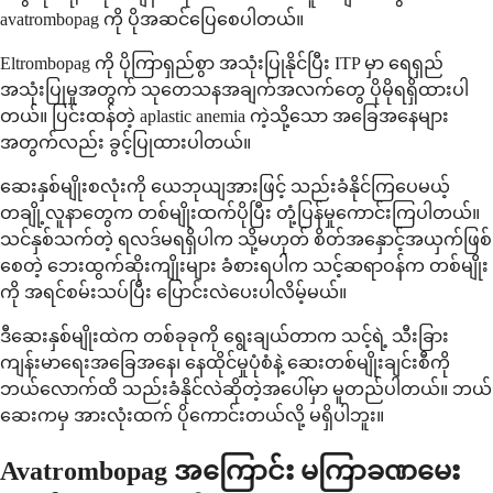
avatrombopag ကို ပိုအဆင်ပြေစေပါတယ်။
Eltrombopag ကို ပိုကြာရှည်စွာ အသုံးပြုနိုင်ပြီး ITP မှာ ရေရှည်
အသုံးပြုမှုအတွက် သုတေသနအချက်အလက်တွေ ပိုမိုရရှိထားပါ
တယ်။ ပြင်းထန်တဲ့ aplastic anemia ကဲ့သို့သော အခြေအနေများ
အတွက်လည်း ခွင့်ပြုထားပါတယ်။
ဆေးနှစ်မျိုးစလုံးကို ယေဘုယျအားဖြင့် သည်းခံနိုင်ကြပေမယ့်
တချို့လူနာတွေက တစ်မျိုးထက်ပိုပြီး တုံ့ပြန်မှုကောင်းကြပါတယ်။
သင်နှစ်သက်တဲ့ ရလဒ်မရရှိပါက သို့မဟုတ် စိတ်အနှောင့်အယှက်ဖြစ်
စေတဲ့ ဘေးထွက်ဆိုးကျိုးများ ခံစားရပါက သင့်ဆရာဝန်က တစ်မျိုး
ကို အရင်စမ်းသပ်ပြီး ပြောင်းလဲပေးပါလိမ့်မယ်။
ဒီဆေးနှစ်မျိုးထဲက တစ်ခုခုကို ရွေးချယ်တာက သင့်ရဲ့ သီးခြား
ကျန်းမာရေးအခြေအနေ၊ နေထိုင်မှုပုံစံနဲ့ ဆေးတစ်မျိုးချင်းစီကို
ဘယ်လောက်ထိ သည်းခံနိုင်လဲဆိုတဲ့အပေါ်မှာ မူတည်ပါတယ်။ ဘယ်
ဆေးကမှ အားလုံးထက် ပိုကောင်းတယ်လို့ မရှိပါဘူး။
Avatrombopag အကြောင်း မကြာခဏမေး