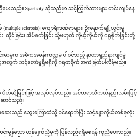
ညီပေးသည်။ Spasticity ဆိုသည်မှာ သင့်ကြွက်သားများ တင်းကျပ်နေ
ple sclerosis)၊ ကျောရိုးဒဏ်ရာများ၊ ဦးနှောက်ချို့ယွင်းမှု
ခြင်း၊ အိပ်စက်ခြင်း သို့မဟုတ် ကိုယ့်ကိုယ်ကို ဂရုစိုက်ခြင်းတို့
တင်းမာမှုက အဓိကအခန်းကဏ္ဍမှ ပါဝင်သည့် နာတာရှည်နာကျင်မှု
က် သင့်တော်မှုရှိမရှိကို ဂရုတစိုက် အကဲဖြတ်ပါလိမ့်မည်။
ို ပိတ်ဆို့ခြင်းဖြင့် အလုပ်လုပ်သည်။ အင်ထရာသီကယ်နည်းလမ်းဖြင့်
ပ်ဆောင်သည်။
်ဆေးသည် သွေးကြောထဲသို့ ဝင်ရောက်ပြီး သင့်ခန္ဓာကိုယ်တစ်ခုလုံး
ောင်းမွန်သော ဟန်ချက်ညီမှုကို ပြန်လည်ရရှိစေရန် ကူညီပေးသည်။