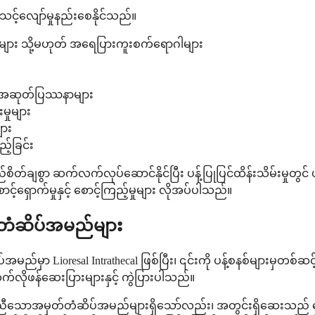
င့်လျော်မှုနည်းစေနိုင်သည်။
ျား သို့မဟုတ် အရေပြားကူးစက်ရောဂါများ
ုတ် အဆုတ်ပြဿနာများ
မှုများ
ျား
့်ခြင်း
်စိတ်ချစွာ ဆက်လက်လုပ်ဆောင်နိုင်ပြီး ပန့်ပြုပြင်ထိန်းသိမ်းမှ
ှောက်မှုနှင့် စောင့်ကြည့်မှုများ လိုအပ်ပါသည်။
တ်တံဆိပ်အမည်များ
ှာ Lioresal Intrathecal ဖြစ်ပြီး၊ ၎င်းကို ပန့်စနစ်များမှတစ
က်လိုဖန်ဆေးပြားများနှင့် ကွဲပြားပါသည်။
ော မတူညီသောအမှတ်တံဆိပ်အမည်များရှိသော်လည်း၊ အတွင်းရှိဆေးသ