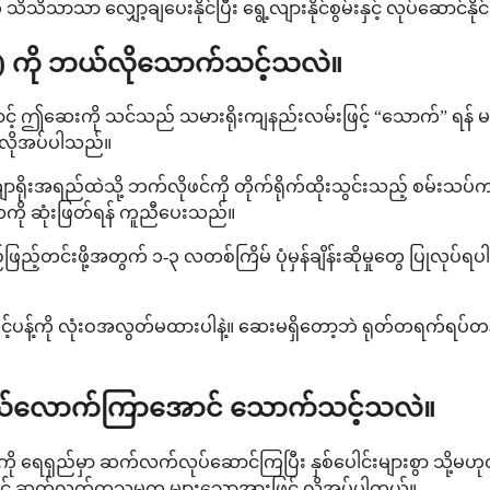
ု သိသိသာသာ လျှော့ချပေးနိုင်ပြီး ရွေ့လျားနိုင်စွမ်းနှင့် လုပ်ဆောင်န
) ကို ဘယ်လိုသောက်သင့်သလဲ။
င့် ဤဆေးကို သင်သည် သမားရိုးကျနည်းလမ်းဖြင့် “သောက်” ရန် မလို
် လိုအပ်ပါသည်။
ျောရိုးအရည်ထဲသို့ ဘက်လိုဖင်ကို တိုက်ရိုက်ထိုးသွင်းသည့် စမ်
ကို ဆုံးဖြတ်ရန် ကူညီပေးသည်။
ဖြည့်တင်းဖို့အတွက် ၁-၃ လတစ်ကြိမ် ပုံမှန်ချိန်းဆိုမှုတွေ ပြုလုပ်ရ
ီးပြီး သင့်ပန့်ကို လုံးဝအလွတ်မထားပါနဲ့။ ဆေးမရှိတော့ဘဲ ရုတ်တရက်ရပ
ို ဘယ်လောက်ကြာအောင် သောက်သင့်သလဲ။
ုကို ရေရှည်မှာ ဆက်လက်လုပ်ဆောင်ကြပြီး နှစ်ပေါင်းများစွာ သို့
င့် ဆက်လက်ကုသမှုက များသောအားဖြင့် လိုအပ်ပါတယ်။