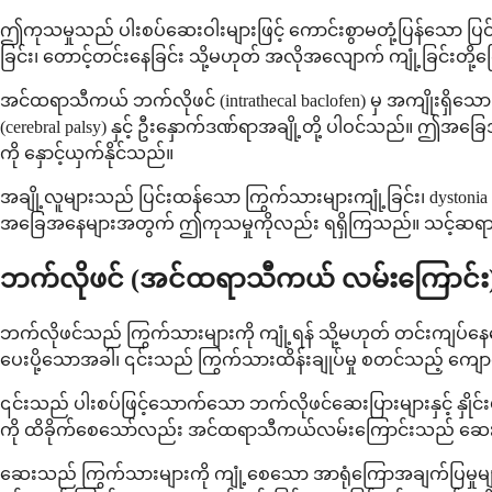
ဤကုသမှုသည် ပါးစပ်ဆေးဝါးများဖြင့် ကောင်းစွာမတုံ့ပြန်သော ပြင
ခြင်း၊ တောင့်တင်းနေခြင်း သို့မဟုတ် အလိုအလျောက် ကျုံ့ခြင်းတို့ကြော
အင်ထရာသီကယ် ဘက်လိုဖင် (intrathecal baclofen) မှ အကျိုးရှိသော 
(cerebral palsy) နှင့် ဦးနှောက်ဒဏ်ရာအချို့တို့ ပါဝင်သည်။ ဤအခြေ
ကို နှောင့်ယှက်နိုင်သည်။
အချို့လူများသည် ပြင်းထန်သော ကြွက်သားများကျုံ့ခြင်း၊ dyston
အခြေအနေများအတွက် ဤကုသမှုကိုလည်း ရရှိကြသည်။ သင့်ဆရာဝန်သည်
ဘက်လိုဖင် (အင်ထရာသီကယ် လမ်းကြောင်း
ဘက်လိုဖင်သည် ကြွက်သားများကို ကျုံ့ရန် သို့မဟုတ် တင်းကျပ်နေစေ
ပေးပို့သောအခါ၊ ၎င်းသည် ကြွက်သားထိန်းချုပ်မှု စတင်သည့် ကျော
၎င်းသည် ပါးစပ်ဖြင့်သောက်သော ဘက်လိုဖင်ဆေးပြားများနှင့် နှိုင်
ကို ထိခိုက်စေသော်လည်း အင်ထရာသီကယ်လမ်းကြောင်းသည် ဆေးကို 
ဆေးသည် ကြွက်သားများကို ကျုံ့စေသော အာရုံကြောအချက်ပြမှုများနှ