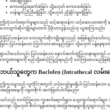
ဝမ်းချုပ်ခြင်း
စကားပြောရခက်ခဲခြင်း သို့မဟုတ် စကားထစ်ခြင်း
ဟန်ချက်ညီညီမရှိခြင်း သို့မဟုတ် ညှိနှိုင်းမှုမရှိခြင်း
ဤဘုံသက်ရောက်မှုများသည် သင့်ဆရာဝန်က သင့်ဆေးပမာဏကို ချ
ဘေးထွက်ဆိုးကျိုးများထက် ပိုမိုသာလွန်သည်ဟု ယူဆကြသည်။
ပိုမိုပြင်းထန်သော ဘေးထွက်ဆိုးကျိုးများသည် အဖြစ်နည်းသော်လည်
ခြင်း၊ ပြင်းထန်သော ကြွက်သားအားနည်းခြင်း သို့မဟုတ် ပန့်နေရာတစ်ဝ
ရှားပါးသော်လည်း ပြင်းထန်သော နောက်ဆက်တွဲပြဿနာများတွင် ပန့်ခ
လက္ခဏာများကို မည်သို့စောင့်ကြည့်ရမည်ကို သင်ကြားပေးမည်ဖ
ဘယ်သူတွေက Baclofen (Intrathecal လမ်း
ဤကုသမှုသည် လူတိုင်းအတွက် သင့်လျော်မှုမရှိပါ၊ ပြင်းထန်သော spas
အခြေအနေကို ဂရုတစိုက် အကဲဖြတ်ပါလိမ့်မည်။
သင်သည် တက်ကြွသော ကူးစက်ရောဂါများ၊ သွေးထွက်ရောဂါများ သို့
ဝေဒနာ သို့မဟုတ် စိတ်ကျန်းမာရေးအခြေအနေများရှိသူများသည် baclof