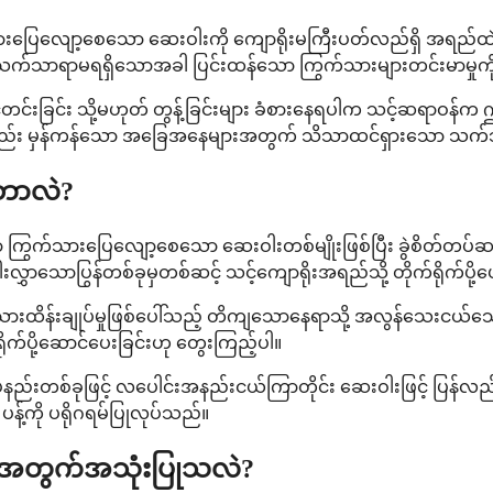
ားပြေလျော့စေသော ဆေးဝါးကို ကျောရိုးမကြီးပတ်လည်ရှိ အရည်ထဲသိ
သာရာမရရှိသောအခါ ပြင်းထန်သော ကြွက်သားများတင်းမာမှုကို စီ
င်းခြင်း သို့မဟုတ် တွန့်ခြင်းများ ခံစားနေရပါက သင့်ဆရာဝန်က ဤ
ာ်လည်း မှန်ကန်သော အခြေအနေများအတွက် သိသာထင်ရှားသော သက်သ
ာဘာလဲ?
င်သော ကြွက်သားပြေလျော့စေသော ဆေးဝါးတစ်မျိုးဖြစ်ပြီး ခွဲစိတ်တပ
ါးလွှာသောပြွန်တစ်ခုမှတစ်ဆင့် သင့်ကျောရိုးအရည်သို့ တိုက်ရိုက်ပို
သားထိန်းချုပ်မှုဖြစ်ပေါ်သည့် တိကျသောနေရာသို့ အလွန်သေးငယ်သ
ုက်ပို့ဆောင်ပေးခြင်းဟု တွေးကြည့်ပါ။
ုပ်နည်းတစ်ခုဖြင့် လပေါင်းအနည်းငယ်ကြာတိုင်း ဆေးဝါးဖြင့် ပြန
့်ကို ပရိုဂရမ်ပြုလုပ်သည်။
 ဘာအတွက်အသုံးပြုသလဲ?