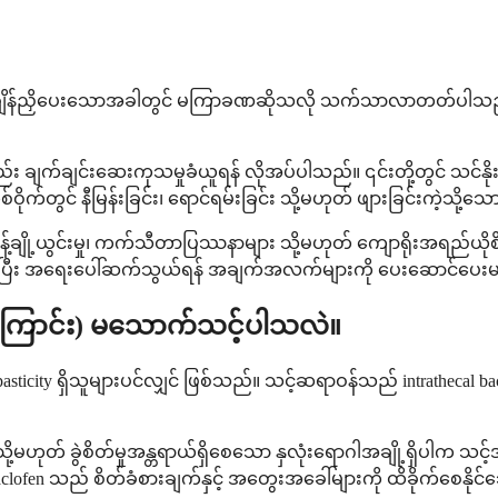
ိန်ညှိပေးသောအခါတွင် မကြာခဏဆိုသလို သက်သာလာတတ်ပါသည်။ လူ
း ချက်ချင်းဆေးကုသမှုခံယူရန် လိုအပ်ပါသည်။ ၎င်းတို့တွင် သင်နိ
ိုက်တွင် နီမြန်းခြင်း၊ ရောင်ရမ်းခြင်း သို့မဟုတ် ဖျားခြင်းကဲ့သိ
ျို့ယွင်းမှု၊ ကက်သီတာပြဿနာများ သို့မဟုတ် ကျောရိုးအရည်ယိုစိမ
ြစ်ပြီး အရေးပေါ်ဆက်သွယ်ရန် အချက်အလက်များကို ပေးဆောင်ပေး
ကြောင်း) မသောက်သင့်ပါသလဲ။
ticity ရှိသူများပင်လျှင် ဖြစ်သည်။ သင့်ဆရာဝန်သည် intrathecal b
မဟုတ် ခွဲစိတ်မှုအန္တရာယ်ရှိစေသော နှလုံးရောဂါအချို့ရှိပါက 
en သည် စိတ်ခံစားချက်နှင့် အတွေးအခေါ်များကို ထိခိုက်စေနိုင်သော