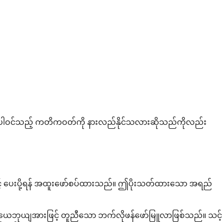
ုတွင် ပါဝင်သည့် ကတိကဝတ်ကို နားလည်နိုင်သလားဆိုသည်ကိုလည်း
်ဆင့် ပေးပို့ရန် အထူးဖော်စပ်ထားသည်။ ဤပိုးသတ်ထားသော အရည်
ည် ယေဘုယျအားဖြင့် တူညီသော ဘက်လိုဖန်ဖော်မြူလာဖြစ်သည်။ သင့်