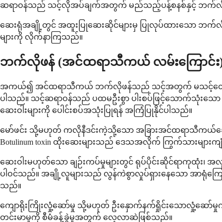
ဆရာဝန်သည် သင့်လိုအပ်ချက်အတွက် မည်သည့်ပန့်စနစ်နှင့် ဘက်လိုဖ
ဆေးရုံအချို့တွင် အထူးပြုဆေးဆိုင်များမှ ပြုလုပ်ထားသော ဘက်လိုဖ
များကို လိုက်နာကြသည်။
ဘက်လိုဖန် (အင်ထရာသီကယ် လမ်းကြောင်း) 
အကယ်၍ အင်ထရာသီကယ် ဘက်လိုဖန်သည် သင့်အတွက် မသင့်တော်ပါက၊ 
ပါသည်။ သင့်ဆရာဝန်သည် ပထမဦးစွာ ပါးစပ်ဖြင့်သောက်သုံးသော ကြွက
ဆေးဝါးများကို ပေါင်းစပ်အသုံးပြုရန် အကြံပြုနိုင်ပါသည်။
မော်ဖင်း သို့မဟုတ် ကလိုနီဒင်းကဲ့သို့သော အခြားအင်ထရာသီကယ်
Botulinum toxin ထိုးဆေးများသည် ဒေသအလိုက် ကြွက်သားများကျုံ
ဆေးဝါးမဟုတ်သော ချဉ်းကပ်မှုများတွင် ရုပ်ပိုင်းဆိုင်ရာကုထုံး၊ အလ
ပါဝင်သည်။ အချို့လူများသည် လွန်ကဲစွာလှုပ်ရှားနေသော အာရုံကြောမ
သည်။
ကျောရိုးကြိုးလှုံ့ဆော်မှု သို့မဟုတ် ဦးနှောက်နက်ရှိုင်းသောလှုံ
တင်းမာမှုကို စီမံခန့်ခွဲမှုအတွက် လေ့လာဆဲဖြစ်သည်။