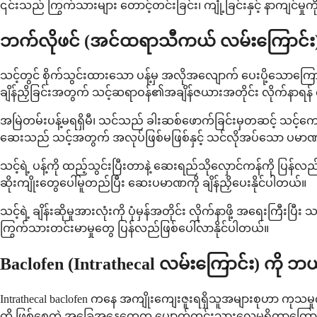
၎င်းသည် ကြွက်သားများ တောင့်တင်းခြင်း၊ ကျုံ့ခြင်းနှင့် နာကျင်မှုကိ
ဘက်လိုဖင် (အင်ထရာသီကယ် လမ်းကြောင်း
သင့်တွင် စိုက်သွင်းထားသော ပန့်မှ အလိုအလျောက် ပေးပို့သောကြော
ချိန်ညှိခြင်းအတွက် သင့်ဆရာဝန်၏အချိန်ဇယားအတိုင်း လိုက်နာရန
အမြဲတမ်းပန့်မရရှိမီ၊ သင်သည် ခါးဆစ်ဖောက်ခြင်းမှတဆင့် သင့်က
ဆေးသည် သင့်အတွက် အလုပ်ဖြစ်မဖြစ်နှင့် သင်လိုအပ်သော ပမာဏ
သင့်ရဲ့ ပန့်ကို ထည့်သွင်းပြီးတာနဲ့ ဆေးရည်သိုလှောင်ကန်ကို ပြန်လည်
ဆိုးကျိုးတွေပေါ်မူတည်ပြီး ဆေးပမာဏကို ချိန်ညှိပေးနိုင်ပါတယ်။
သင့်ရဲ့ ချိန်းဆိုမှုအားလုံးကို ပုံမှန်အတိုင်း လိုက်နာဖို့ အရေးကြ
ကြွက်သားတင်းမာမှုတွေ ပြန်လည်ဖြစ်ပေါ်လာနိုင်ပါတယ်။
Baclofen (Intrathecal လမ်းကြောင်း) က
Intrathecal baclofen ကနေ အကျိုးကျေးဇူးရရှိသူအများစုဟာ ကုသမှ
ကို ဖြစ်စေတဲ့ အခြေအနေတွေက ပျောက်ကင်းသွားလေ့မရှိတာကြော