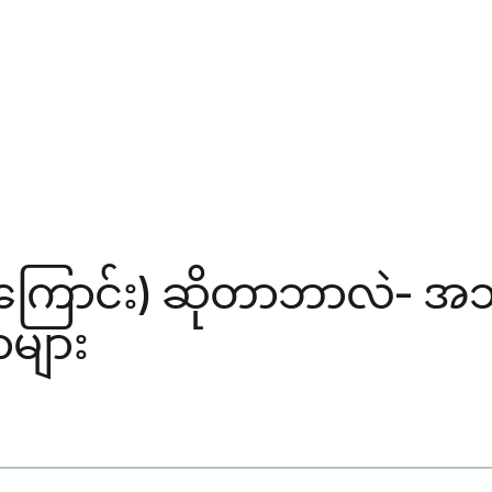
်းကြောင်း) ဆိုတာဘာလဲ- အသ
ာများ