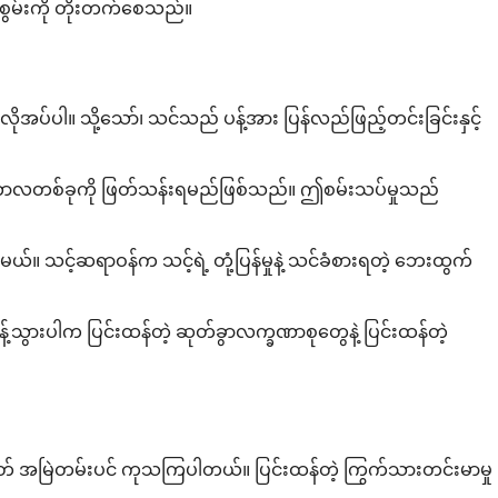
ိုင်စွမ်းကို တိုးတက်စေသည်။
အပ်ပါ။ သို့သော်၊ သင်သည် ပန့်အား ပြန်လည်ဖြည့်တင်းခြင်းနှင့်
းသပ်ကာလတစ်ခုကို ဖြတ်သန်းရမည်ဖြစ်သည်။ ဤစမ်းသပ်မှုသည်
ပါမယ်။ သင့်ဆရာဝန်က သင့်ရဲ့ တုံ့ပြန်မှုနဲ့ သင်ခံစားရတဲ့ ဘေးထွက်
်တန့်သွားပါက ပြင်းထန်တဲ့ ဆုတ်ခွာလက္ခဏာစုတွေနဲ့ ပြင်းထန်တဲ့
မဟုတ် အမြဲတမ်းပင် ကုသကြပါတယ်။ ပြင်းထန်တဲ့ ကြွက်သားတင်းမာမှု