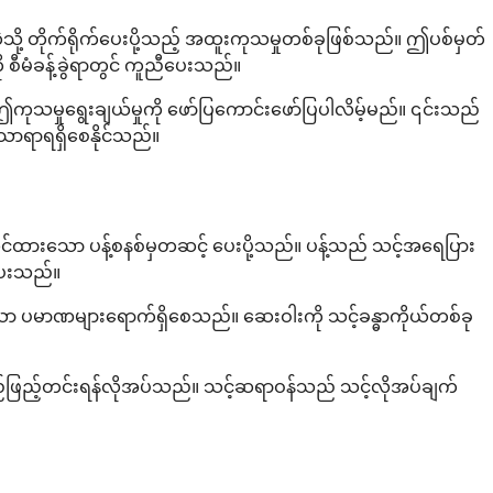
ု့ တိုက်ရိုက်ပေးပို့သည့် အထူးကုသမှုတစ်ခုဖြစ်သည်။ ဤပစ်မှတ်
မံခန့်ခွဲရာတွင် ကူညီပေးသည်။
ကုသမှုရွေးချယ်မှုကို ဖော်ပြကောင်းဖော်ပြပါလိမ့်မည်။ ၎င်းသည်
ာရာရရှိစေနိုင်သည်။
်ဆင်ထားသော ပန့်စနစ်မှတဆင့် ပေးပို့သည်။ ပန့်သည် သင့်အရေပြား
့ပေးသည်။
ော ပမာဏများရောက်ရှိစေသည်။ ဆေးဝါးကို သင့်ခန္ဓာကိုယ်တစ်ခု
်လည်ဖြည့်တင်းရန်လိုအပ်သည်။ သင့်ဆရာဝန်သည် သင့်လိုအပ်ချက်