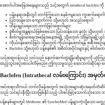
အောက်ပါအခြေအနေများသည် သင့်အတွက် intrathecal baclofen ကို သ
ပန့်နေရာအနီးတွင် တက်ကြွသော စနစ်ကျသော ကူးစက်ရောဂါမ
ပြင်းထန်သော ကျောက်ကပ် သို့မဟုတ် အသည်းရောဂါ
ထိန်းချုပ်မရသော တက်ခြင်းရောဂါများ
ခွဲစိတ်မှုအန္တရာယ်ဖြစ်စေသော ပြင်းထန်သော နှလုံး သို့မဟ
စိတ်ကျန်းမာရေးအခြေအနေအချို့ သို့မဟုတ် သိမြင်မှုချို့ယွင်း
ကိုယ်ဝန်ဆောင်ခြင်း သို့မဟုတ် ကိုယ်ဝန်ဆောင်ရန် အစီအစဉ်မ
Baclofen သို့မဟုတ် ပန့်စနစ်၏ အစိတ်အပိုင်းများနှင့် ဓါတ်မတည
သင့်ဆရာဝန်သည် သင်သည် နောက်ဆက်တွဲချိန်းဆိုမှုများကို ယုံကြည
ထည့်သွင်းစဉ်းစားပါလိမ့်မည်။ ဤကုသမှုသည် ဆေးဘက်ဆိုင်ရာ စောင့်ရ
Baclofen (Intrathecal လမ်းကြောင်း) အမှ
အင်ထရာသီကယ် ဘက်လိုဖန်အတွက် အသုံးအများဆုံးအမှတ်တံဆိပ်အမည်မ
သည် သင်ရင်းနှီးပြီးသားဖြစ်နိုင်သည့် ပါးစပ်ဖြင့်သောက်သုံးသော ဘ
ပန့်စနစ်များတွင် Medtronic ၏ SynchroMed ပန့်များကဲ့သို့သ