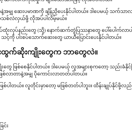
လာတာနဲ့အမျှ ဆေးပမာဏကို ချိန်ညှိပေးနိုင်ပါတယ်။ ဒါပေမယ့် သက်သာလ
သစ်လဲလှယ်ဖို့ လိုအပ်ပါလိမ့်မယ်။
ပ်ထုံးလုပ်နည်းတွေ (သို့) နောက်ဆက်တွဲပြဿနာတွေ ပေါ်ပေါက်လာပ
မှာ သင့်ကို ပါးစပ်သောက်ဆေးတွေ ယာယီပြောင်းပေးနိုင်ပါတယ်။
ဘေးထွက်ဆိုးကျိုးတွေက ဘာတွေလဲ။
ျိုးတွေ ဖြစ်စေနိုင်ပါတယ်။ ဒါပေမယ့် လူအများစုကတော့ သည်းခံနို
ထွေဖြစ်လာတာနဲ့အမျှ ပိုကောင်းလာတတ်ပါတယ်။
စ်ပါတယ်။ လူတိုင်းမှာတော့ မဖြစ်တတ်ပါဘူး။ ထိန်းချုပ်နိုင်ဖို့လ
ြင်း