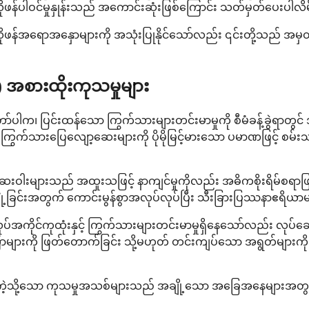
န်ပါဝင်မှုနှုန်းသည် အကောင်းဆုံးဖြစ်ကြောင်း သတ်မှတ်ပေးပါလိမ
န်အရောအနှောများကို အသုံးပြုနိုင်သော်လည်း ၎င်းတို့သည် အမှတ်တံဆ
အစားထိုးကုသမှုများ
ပြင်းထန်သော ကြွက်သားများတင်းမာမှုကို စီမံခန့်ခွဲရာတွင် အ
်သားပြေလျော့ဆေးများကို ပိုမိုမြင့်မားသော ပမာဏဖြင့် စမ်းသပ်
ဆေးဝါးများသည် အထူးသဖြင့် နာကျင်မှုကိုလည်း အဓိကစိုးရိမ်စရာ
့ခြင်းအတွက် ကောင်းမွန်စွာအလုပ်လုပ်ပြီး သီးခြားပြဿနာဧရိယာမျ
ုပ်အကိုင်ကုထုံးနှင့် ကြွက်သားများတင်းမာမှုရှိနေသော်လည်း လုပ်ဆေ
ျားကို ဖြတ်တောက်ခြင်း သို့မဟုတ် တင်းကျပ်သော အရွတ်များကို လွှတ
့ဆော်မှုကဲ့သို့သော ကုသမှုအသစ်များသည် အချို့သော အခြေအနေများအတွ