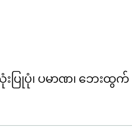
ုံးပြုပုံ၊ ပမာဏ၊ ဘေးထွက်