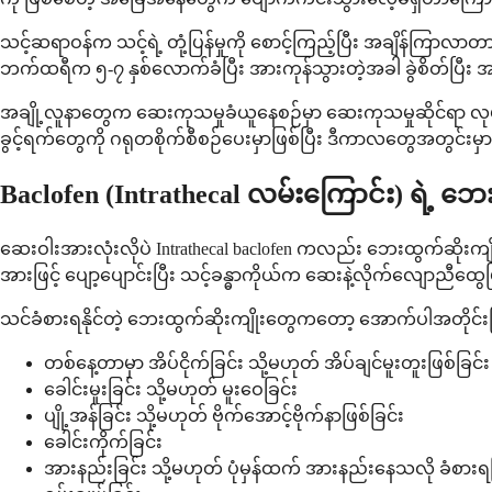
သင့်ဆရာဝန်က သင့်ရဲ့ တုံ့ပြန်မှုကို စောင့်ကြည့်ပြီး အချိန်ကြာ
ဘက်ထရီက ၅-၇ နှစ်လောက်ခံပြီး အားကုန်သွားတဲ့အခါ ခွဲစိတ်ပြီး အ
အချို့လူနာတွေက ဆေးကုသမှုခံယူနေစဉ်မှာ ဆေးကုသမှုဆိုင်ရာ လု
ခွင့်ရက်တွေကို ဂရုတစိုက်စီစဉ်ပေးမှာဖြစ်ပြီး ဒီကာလတွေအတွင်း
Baclofen (Intrathecal လမ်းကြောင်း) ရဲ့ 
ဆေးဝါးအားလုံးလိုပဲ Intrathecal baclofen ကလည်း ဘေးထွက်ဆိုးက
အားဖြင့် ပျော့ပျောင်းပြီး သင့်ခန္ဓာကိုယ်က ဆေးနဲ့လိုက်လျောညီ
သင်ခံစားရနိုင်တဲ့ ဘေးထွက်ဆိုးကျိုးတွေကတော့ အောက်ပါအတိုင်းဖြ
တစ်နေ့တာမှာ အိပ်ငိုက်ခြင်း သို့မဟုတ် အိပ်ချင်မူးတူးဖြစ်ခြင်း
ခေါင်းမူးခြင်း သို့မဟုတ် မူးဝေခြင်း
ပျို့အန်ခြင်း သို့မဟုတ် ဗိုက်အောင့်ဗိုက်နာဖြစ်ခြင်း
ခေါင်းကိုက်ခြင်း
အားနည်းခြင်း သို့မဟုတ် ပုံမှန်ထက် အားနည်းနေသလို ခံစားရခ