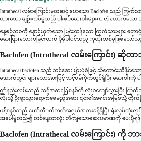
Intrathecal လမ်းကြောင်းမှတဆင့် ပေးသော Baclofen သည် ကြွက်သ
ထားသော ချဉ်းကပ်မှုသည် ပါးစပ်ဆေးဝါးများက လုံလောက်သော သက်
နေ့စဉ်ဘဝကို နှောင့်ယှက်သော ပြင်းထန်သော ကြွက်သားများ တောင့်တ
ဆေးပြားသောက်ခြင်းထက် ပိုမိုပါဝင်သည့် ကုထုံးတစ်ခုဖြစ်သေ
Baclofen (Intrathecal လမ်းကြောင်း) ဆိုတ
Intrathecal baclofen သည် သင်ဆေးပြားပုံစံဖြင့် သိကောင်းသိနို
အောက်တွင်၊ များသောအားဖြင့် သင့်ဝမ်းဗိုက်တွင်ရှိပြီး ဆေးဝါးကို ပ
ဤနည်းလမ်းသည် သင့်အစာခြေစနစ်ကို လုံးဝကျော်လွှားပြီး ကြွက်
လုံးသို့ ဦးစွာသွားရောက်စေမည့်အစား ၎င်း၏အရင်းအမြစ်သို့ တိုက်ရိ
ပန့်စနစ်သည် ဟော်ကီပက်ကတ်အရွယ်အစားခန့်ရှိပြီး ရုံးလုပ်ထုံးလ
အပေါ်မူတည်၍ တစ်နေ့တာလုံး တိကျသောဆေးပမာဏကို ပေးပို့ရန် ပန
Baclofen (Intrathecal လမ်းကြောင်း) ကို