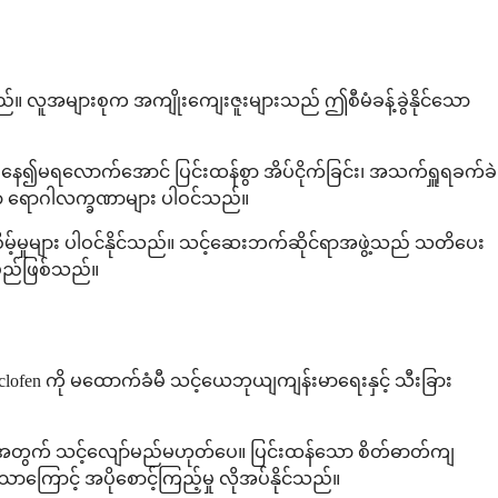
အများစုက အကျိုးကျေးဇူးများသည် ဤစီမံခန့်ခွဲနိုင်သော
ုးနေ၍မရလောက်အောင် ပြင်းထန်စွာ အိပ်ငိုက်ခြင်း၊ အသက်ရှူရခက်ခဲ
ု့သော ရောဂါလက္ခဏာများ ပါဝင်သည်။
့်မှုများ ပါဝင်နိုင်သည်။ သင့်ဆေးဘက်ဆိုင်ရာအဖွဲ့သည် သတိပေး
မည်ဖြစ်သည်။
aclofen ကို မထောက်ခံမီ သင့်ယေဘုယျကျန်းမာရေးနှင့် သီးခြား
သင့်အတွက် သင့်လျော်မည်မဟုတ်ပေ။ ပြင်းထန်သော စိတ်ဓာတ်ကျ
ကြောင့် အပိုစောင့်ကြည့်မှု လိုအပ်နိုင်သည်။