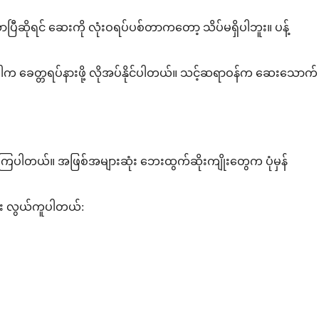
ာပြီဆိုရင် ဆေးကို လုံးဝရပ်ပစ်တာကတော့ သိပ်မရှိပါဘူး။ ပန့်
ါက ခေတ္တရပ်နားဖို့ လိုအပ်နိုင်ပါတယ်။ သင့်ဆရာဝန်က ဆေးသောက်
င်ကြပါတယ်။ အဖြစ်အများဆုံး ဘေးထွက်ဆိုးကျိုးတွေက ပုံမှန်
ည်း လွယ်ကူပါတယ်: