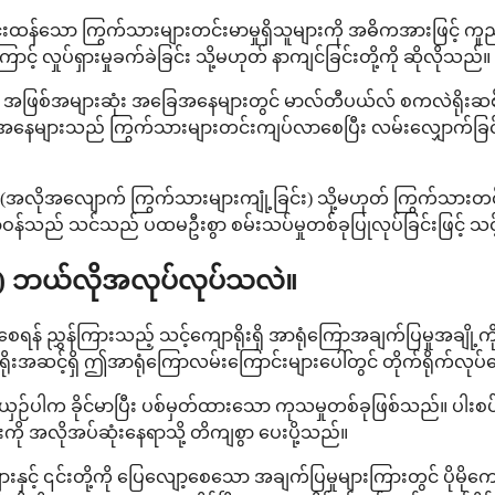
်းထန်သော ကြွက်သားများတင်းမာမှုရှိသူများကို အဓိကအားဖြင့် ကူ
င့် လှုပ်ရှားမှုခက်ခဲခြင်း သို့မဟုတ် နာကျင်ခြင်းတို့ကို ဆိုလိုသည်။
အဖြစ်အများဆုံး အခြေအနေများတွင် မာလ်တီပယ်လ် စကလဲရိုးဆစ် (multi
အနေများသည် ကြွက်သားများတင်းကျပ်လာစေပြီး လမ်းလျှောက်ခြင်း၊ ထိုင်
ia (အလိုအလျောက် ကြွက်သားများကျုံ့ခြင်း) သို့မဟုတ် ကြွက်သား
 သင်သည် ပထမဦးစွာ စမ်းသပ်မှုတစ်ခုပြုလုပ်ခြင်းဖြင့် သင့်အတွ
) ဘယ်လိုအလုပ်လုပ်သလဲ။
ရန် ညွှန်ကြားသည့် သင့်ကျောရိုးရှိ အာရုံကြောအချက်ပြမှုအချို့က
ရိုးအဆင့်ရှိ ဤအာရုံကြောလမ်းကြောင်းများပေါ်တွင် တိုက်ရိုက်လု
းယှဉ်ပါက ခိုင်မာပြီး ပစ်မှတ်ထားသော ကုသမှုတစ်ခုဖြစ်သည်။ ပါးစပ
အလိုအပ်ဆုံးနေရာသို့ တိကျစွာ ပေးပို့သည်။
င့် ၎င်းတို့ကို ပြေလျော့စေသော အချက်ပြမှုများကြားတွင် ပိုမိုက