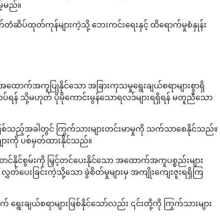
့်မည်။
ိပ်ထုတ်ကုန်များကဲ့သို့ ဘေးကင်းရေးနှင့် ထိရောက်မှုစံနှုန်း
ထောက်အကူပြုနိုင်သော အခြားကုသမှုရွေးချယ်စရာများစွာရှိ
ရန် သို့မဟုတ် ပိုမိုကောင်းမွန်သောရလဒ်များရရှိရန် မတူညီသော
ဖြစ်သည့်အခါတွင် ကြွက်သားများတင်းမာမှုကို သက်သာစေနိုင်သည်။
ားကို ပစ်မှတ်ထားနိုင်သည်။
ာင်နိုင်စွမ်းကို မြှင့်တင်ပေးနိုင်သော အထောက်အကူပစ္စည်းများ
်ပေးခြင်းကဲ့သို့သော ခွဲစိတ်မှုများမှ အကျိုးကျေးဇူးရရှိကြ
က် ရွေးချယ်စရာများဖြစ်နိုင်သော်လည်း ၎င်းတို့ကို ကြွက်သားများ