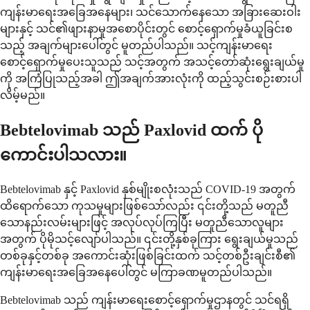
ကျန်းမာရေးအခြေအနေများ၊ သင်သောက်နေသော အခြားဆေးဝါး
များနှင့် သင်၏ဖျားနာမှုအစောပိုင်းတွင် စောင့်ရှောက်မှုခံယူခြင်းစ
သည့် အချက်များပေါ်တွင် မူတည်ပါသည်။ သင့်ကျန်းမာရေး
စောင့်ရှောက်မှုပေးသူသည် သင့်အတွက် အသင့်တော်ဆုံးရွေးချယ်မှု
ကို အကြံပြုသည့်အခါ ဤအချက်အားလုံးကို ထည့်သွင်းစဉ်းစားပါ
လိမ့်မည်။
Bebtelovimab သည် Paxlovid ထက် ပို
ကောင်းပါသလား။
Bebtelovimab နှင့် Paxlovid နှစ်မျိုးစလုံးသည် COVID-19 အတွက်
ထိရောက်သော ကုသမှုများဖြစ်သော်လည်း ၎င်းတို့သည် မတူညီ
သောနည်းလမ်းများဖြင့် အလုပ်လုပ်ကြပြီး မတူညီသောလူများ
အတွက် ပိုမိုသင့်လျော်ပါသည်။ ၎င်းတို့နှစ်ခုကြား ရွေးချယ်မှုသည်
တစ်ခုနှင့်တစ်ခု အကောင်းဆုံးဖြစ်ခြင်းထက် သင့်တစ်ဦးချင်းစီ၏
ကျန်းမာရေးအခြေအနေပေါ်တွင် မကြာခဏမူတည်ပါသည်။
Bebtelovimab သည် ကျန်းမာရေးစောင့်ရှောက်မှုဌာနတွင် သင်ရရှိ