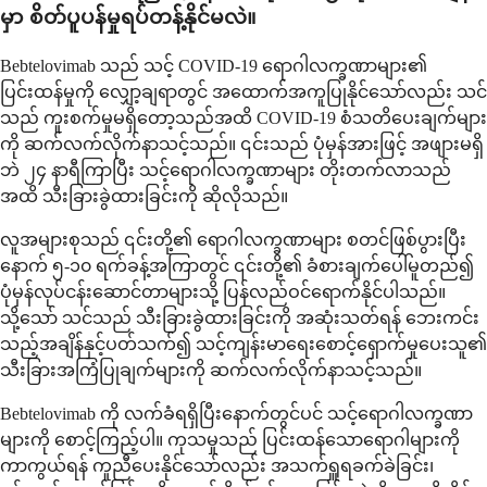
မှာ စိတ်ပူပန်မှုရပ်တန့်နိုင်မလဲ။
Bebtelovimab သည် သင့် COVID-19 ရောဂါလက္ခဏာများ၏
ပြင်းထန်မှုကို လျှော့ချရာတွင် အထောက်အကူပြုနိုင်သော်လည်း သင်
သည် ကူးစက်မှုမရှိတော့သည်အထိ COVID-19 စံသတိပေးချက်များ
ကို ဆက်လက်လိုက်နာသင့်သည်။ ၎င်းသည် ပုံမှန်အားဖြင့် အဖျားမရှိ
ဘဲ ၂၄ နာရီကြာပြီး သင့်ရောဂါလက္ခဏာများ တိုးတက်လာသည်
အထိ သီးခြားခွဲထားခြင်းကို ဆိုလိုသည်။
လူအများစုသည် ၎င်းတို့၏ ရောဂါလက္ခဏာများ စတင်ဖြစ်ပွားပြီး
နောက် ၅-၁၀ ရက်ခန့်အကြာတွင် ၎င်းတို့၏ ခံစားချက်ပေါ်မူတည်၍
ပုံမှန်လုပ်ငန်းဆောင်တာများသို့ ပြန်လည်ဝင်ရောက်နိုင်ပါသည်။
သို့သော် သင်သည် သီးခြားခွဲထားခြင်းကို အဆုံးသတ်ရန် ဘေးကင်း
သည့်အချိန်နှင့်ပတ်သက်၍ သင့်ကျန်းမာရေးစောင့်ရှောက်မှုပေးသူ၏
သီးခြားအကြံပြုချက်များကို ဆက်လက်လိုက်နာသင့်သည်။
Bebtelovimab ကို လက်ခံရရှိပြီးနောက်တွင်ပင် သင့်ရောဂါလက္ခဏာ
များကို စောင့်ကြည့်ပါ။ ကုသမှုသည် ပြင်းထန်သောရောဂါများကို
ကာကွယ်ရန် ကူညီပေးနိုင်သော်လည်း အသက်ရှူရခက်ခဲခြင်း၊