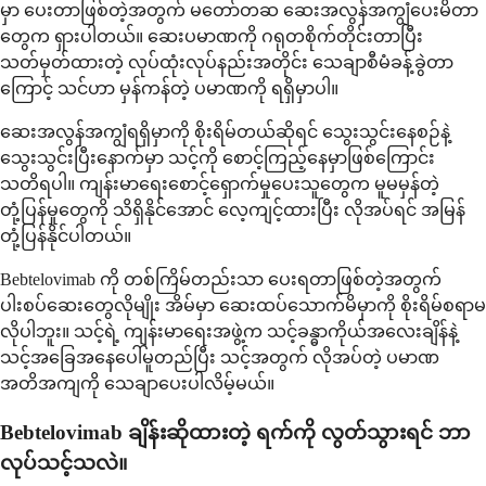
မှာ ပေးတာဖြစ်တဲ့အတွက် မတော်တဆ ဆေးအလွန်အကျွံပေးမိတာ
တွေက ရှားပါတယ်။ ဆေးပမာဏကို ဂရုတစိုက်တိုင်းတာပြီး
သတ်မှတ်ထားတဲ့ လုပ်ထုံးလုပ်နည်းအတိုင်း သေချာစီမံခန့်ခွဲတာ
ကြောင့် သင်ဟာ မှန်ကန်တဲ့ ပမာဏကို ရရှိမှာပါ။
ဆေးအလွန်အကျွံရရှိမှာကို စိုးရိမ်တယ်ဆိုရင် သွေးသွင်းနေစဉ်နဲ့
သွေးသွင်းပြီးနောက်မှာ သင့်ကို စောင့်ကြည့်နေမှာဖြစ်ကြောင်း
သတိရပါ။ ကျန်းမာရေးစောင့်ရှောက်မှုပေးသူတွေက မူမမှန်တဲ့
တုံ့ပြန်မှုတွေကို သိရှိနိုင်အောင် လေ့ကျင့်ထားပြီး လိုအပ်ရင် အမြန်
တုံ့ပြန်နိုင်ပါတယ်။
Bebtelovimab ကို တစ်ကြိမ်တည်းသာ ပေးရတာဖြစ်တဲ့အတွက်
ပါးစပ်ဆေးတွေလိုမျိုး အိမ်မှာ ဆေးထပ်သောက်မိမှာကို စိုးရိမ်စရာမ
လိုပါဘူး။ သင့်ရဲ့ ကျန်းမာရေးအဖွဲ့က သင့်ခန္ဓာကိုယ်အလေးချိန်နဲ့
သင့်အခြေအနေပေါ်မူတည်ပြီး သင့်အတွက် လိုအပ်တဲ့ ပမာဏ
အတိအကျကို သေချာပေးပါလိမ့်မယ်။
Bebtelovimab ချိန်းဆိုထားတဲ့ ရက်ကို လွတ်သွားရင် ဘာ
လုပ်သင့်သလဲ။