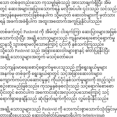
သော တစ်ခုတည်းသော ကုသမှုဖြစ်သည့် အားသာချက်ရှိပြီး အိမ်
တွင် ဆေးအများအပြားသောက်ရန် မလိုအပ်ပါ။ ၎င်းသည် သင်သည်
အလွန်နေမကောင်းဖြစ်နေပါက သို့မဟုတ် ဆေးဝါးများကို မှတ်သား
ရန် အခက်အခဲရှိပါက အထူးအထောက်အကူပြုနိုင်ပါသည်။
တစ်ဖက်တွင် Paxlovid ကို အိမ်တွင် ငါးရက်ကြာ ဆေးပြားများအဖြစ်
သောက်သုံးပြီး အချို့သောသူများသည် ကျန်းမာရေးစောင့်ရှောက်မှု
ဌာနသို့ သွားစရာမလိုသောကြောင့် ၎င်းကို နှစ်သက်ကြသည်။
သို့သော် Paxlovid သည် အခြားဆေးဝါးများစွာနှင့် ဓါတ်ပြုနိုင်ပြီး
အချို့သောသူများအတွက် မသင့်တော်ပေ။
သင့်ကျန်းမာရေးစောင့်ရှောက်မှုပေးသူသည် ဤရွေးချယ်မှုများ
အနက်မှ တစ်ခုကို ရွေးချယ်ရာတွင် သင့်အခြားဆေးဝါးများ၊
ကျောက်ကပ်လုပ်ဆောင်မှုနှင့် ကိုယ်ပိုင်နှစ်သက်မှုများကို ထည့်သွင်း
စဉ်းစားမည်ဖြစ်သည်။ ကုသမှုနှစ်ခုစလုံးသည် သင့်ရောဂါစောစော
ပိုင်းတွင် စတင်ပါက အကောင်းဆုံးအလုပ်လုပ်သောကြောင့် သင့်
ရောဂါရှာဖွေချိန်သည် ဆုံးဖြတ်ချက်ကိုလည်း လွှမ်းမိုးနိုင်သည်။
အချို့သောသူများသည် Paxlovid ကို ဘေးကင်းစွာသောက်သုံးခြင်းမှ
တားဆီးပေးသည့် ဆေးဝါးဓါတ်ပြုမှုများရှိပါက bebtelovimab