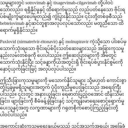
သမှုများတွင် sotrovimab နှင့် tixagevimab-cilgavimab တို့ပါဝင်
သော်လည်း၊ ရရှိနိုင်မှုနှင့် ထိရောက်မှုသည် လည်ပတ်နေသော ဗိုင်းရ
ပ်စ်မျိုးကွဲများပေါ်မူတည်၍ ကွဲပြားနိုင်သည်။ ၎င်းတို့တစ်ခုစီသည်
bebtelovimab နှင့်ဆင်တူစွာအလုပ်လုပ်သော်လည်း မတူညီသော ထိ
ရောက်မှုရှိနိုင်သည်။
Paxlovid (nirmatrelvir-ritonavir) နှင့် molnupiravir ကဲ့သို့သော ပါးစပ်မှ
သောက်သုံးရသော ဗိုင်းရပ်စ်ပိုးသတ်ဆေးများသည် အခြားကုသမှု
နည်းလမ်းတစ်ခုကို ပေးပါသည်။ ဤဆေးပြားများကို အိမ်တွင်
သောက်သုံးနိုင်ပြီး သင့်ခန္ဓာကိုယ်အတွင်းရှိ ဗိုင်းရပ်စ်ပွားနိုင်စွမ်းကို
နှောင့်ယှက်ခြင်းဖြင့် အလုပ်လုပ်ပါသည်။
ဤသီးခြားကုသမှုများကို မသောက်နိုင်သူများ သို့မဟုတ် ကောင်းစွာ
တုံ့ပြန်မှုမရှိသူများအတွက် ပံ့ပိုးကူညီမှုပေးခြင်းသည် အရေးကြီး
ပါသည်။ ၎င်းတွင် အနားယူခြင်း၊ ရေဓာတ်ပြည့်ဝအောင် ထိန်းသိမ်း
ခြင်း၊ ဖျားခြင်းကို စီမံခန့်ခွဲခြင်းနှင့် သင့်ကျန်းမာရေးစောင့်ရှောက်မှု
ပေးသူနှင့်အတူ လက္ခဏာများကို ဂရုတစိုက်စောင့်ကြည့်ခြင်းတို့
ပါဝင်ပါသည်။
အကောင်းဆုံးကုသမှုရွေးချယ်မှုသည် သင့်အသက်အရွယ်၊ အခြေခံ