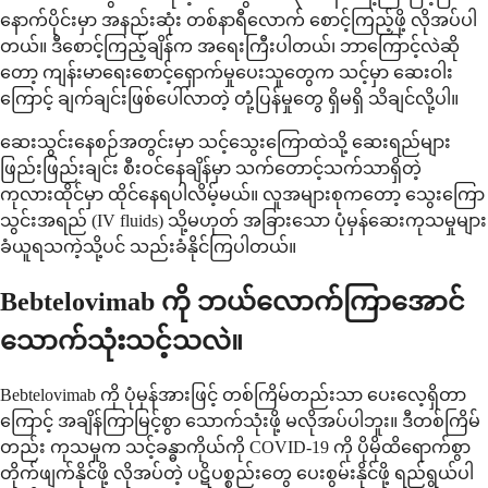
နောက်ပိုင်းမှာ အနည်းဆုံး တစ်နာရီလောက် စောင့်ကြည့်ဖို့ လိုအပ်ပါ
တယ်။ ဒီစောင့်ကြည့်ချိန်က အရေးကြီးပါတယ်၊ ဘာကြောင့်လဲဆို
တော့ ကျန်းမာရေးစောင့်ရှောက်မှုပေးသူတွေက သင့်မှာ ဆေးဝါး
ကြောင့် ချက်ချင်းဖြစ်ပေါ်လာတဲ့ တုံ့ပြန်မှုတွေ ရှိမရှိ သိချင်လို့ပါ။
ဆေးသွင်းနေစဉ်အတွင်းမှာ သင့်သွေးကြောထဲသို့ ဆေးရည်များ
ဖြည်းဖြည်းချင်း စီးဝင်နေချိန်မှာ သက်တောင့်သက်သာရှိတဲ့
ကုလားထိုင်မှာ ထိုင်နေရပါလိမ့်မယ်။ လူအများစုကတော့ သွေးကြော
သွင်းအရည် (IV fluids) သို့မဟုတ် အခြားသော ပုံမှန်ဆေးကုသမှုများ
ခံယူရသကဲ့သို့ပင် သည်းခံနိုင်ကြပါတယ်။
Bebtelovimab ကို ဘယ်လောက်ကြာအောင်
သောက်သုံးသင့်သလဲ။
Bebtelovimab ကို ပုံမှန်အားဖြင့် တစ်ကြိမ်တည်းသာ ပေးလေ့ရှိတာ
ကြောင့် အချိန်ကြာမြင့်စွာ သောက်သုံးဖို့ မလိုအပ်ပါဘူး။ ဒီတစ်ကြိမ်
တည်း ကုသမှုက သင့်ခန္ဓာကိုယ်ကို COVID-19 ကို ပိုမိုထိရောက်စွာ
တိုက်ဖျက်နိုင်ဖို့ လိုအပ်တဲ့ ပဋိပစ္စည်းတွေ ပေးစွမ်းနိုင်ဖို့ ရည်ရွယ်ပါ