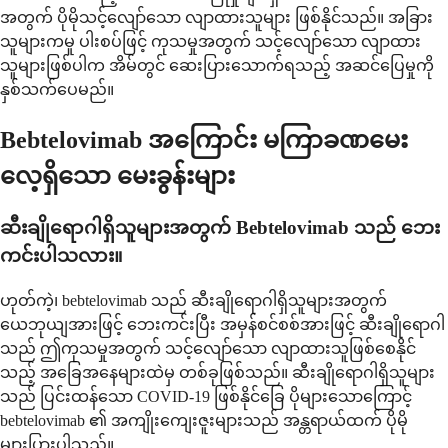
အတွက် ပိုမိုသင့်လျော်သော လျာထားသူများ ဖြစ်နိုင်သည်။ အခြား
သူများကမူ ပါးစပ်ဖြင့် ကုသမှုအတွက် သင့်လျော်သော လျာထား
သူများဖြစ်ပါက အိမ်တွင် ဆေးပြားသောက်ရသည့် အဆင်ပြေမှုကို
နှစ်သက်ပေမည်။
Bebtelovimab အကြောင်း မကြာခဏမေး
လေ့ရှိသော မေးခွန်းများ
ဆီးချိုရောဂါရှိသူများအတွက် Bebtelovimab သည် ဘေး
ကင်းပါသလား။
ဟုတ်ကဲ့၊ bebtelovimab သည် ဆီးချိုရောဂါရှိသူများအတွက်
ယေဘုယျအားဖြင့် ဘေးကင်းပြီး အမှန်စင်စစ်အားဖြင့် ဆီးချိုရောဂါ
သည် ဤကုသမှုအတွက် သင့်လျော်သော လျာထားသူဖြစ်စေနိုင်
သည့် အခြေအနေများထဲမှ တစ်ခုဖြစ်သည်။ ဆီးချိုရောဂါရှိသူများ
သည် ပြင်းထန်သော COVID-19 ဖြစ်နိုင်ခြေ ပိုများသောကြောင့်
bebtelovimab ၏ အကျိုးကျေးဇူးများသည် အန္တရာယ်ထက် ပိုမို
များပြားပါသည်။