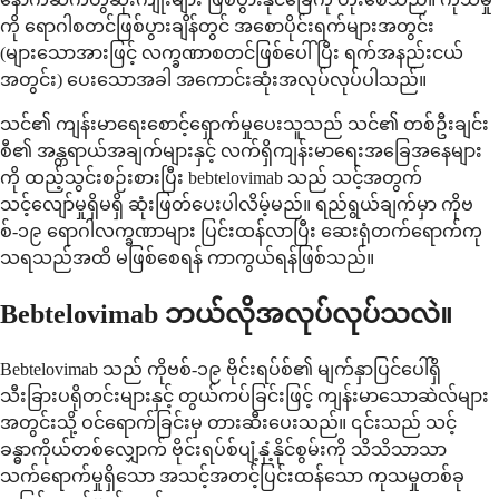
ကို ရောဂါစတင်ဖြစ်ပွားချိန်တွင် အစောပိုင်းရက်များအတွင်း
(များသောအားဖြင့် လက္ခဏာစတင်ဖြစ်ပေါ်ပြီး ရက်အနည်းငယ်
အတွင်း) ပေးသောအခါ အကောင်းဆုံးအလုပ်လုပ်ပါသည်။
သင်၏ ကျန်းမာရေးစောင့်ရှောက်မှုပေးသူသည် သင်၏ တစ်ဦးချင်း
စီ၏ အန္တရာယ်အချက်များနှင့် လက်ရှိကျန်းမာရေးအခြေအနေများ
ကို ထည့်သွင်းစဉ်းစားပြီး bebtelovimab သည် သင့်အတွက်
သင့်လျော်မှုရှိမရှိ ဆုံးဖြတ်ပေးပါလိမ့်မည်။ ရည်ရွယ်ချက်မှာ ကိုဗ
စ်-၁၉ ရောဂါလက္ခဏာများ ပြင်းထန်လာပြီး ဆေးရုံတက်ရောက်ကု
သရသည်အထိ မဖြစ်စေရန် ကာကွယ်ရန်ဖြစ်သည်။
Bebtelovimab ဘယ်လိုအလုပ်လုပ်သလဲ။
Bebtelovimab သည် ကိုဗစ်-၁၉ ဗိုင်းရပ်စ်၏ မျက်နှာပြင်ပေါ်ရှိ
သီးခြားပရိုတင်းများနှင့် တွယ်ကပ်ခြင်းဖြင့် ကျန်းမာသောဆဲလ်များ
အတွင်းသို့ ဝင်ရောက်ခြင်းမှ တားဆီးပေးသည်။ ၎င်းသည် သင့်
ခန္ဓာကိုယ်တစ်လျှောက် ဗိုင်းရပ်စ်ပျံ့နှံ့နိုင်စွမ်းကို သိသိသာသာ
သက်ရောက်မှုရှိသော အသင့်အတင့်ပြင်းထန်သော ကုသမှုတစ်ခု