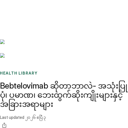
Benchmarks
Stories
FAQ
Sign up / Log in
HEALTH LIBRARY
Bebtelovimab ဆိုတာဘာလဲ- အသုံးပြု
ပုံ၊ ပမာဏ၊ ဘေးထွက်ဆိုးကျိုးများနှင့်
အခြားအရာများ
Last updated
၂၀၂၆ ဧပြီ ၃