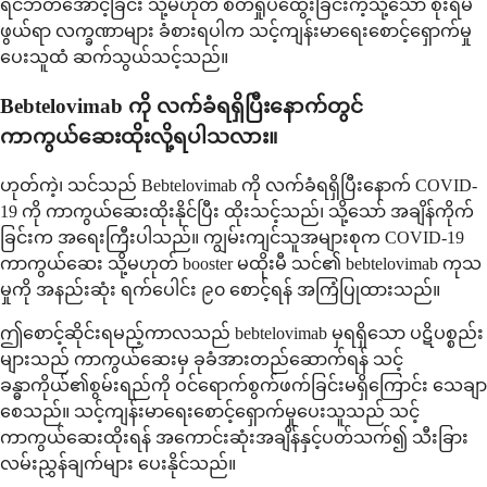
ရင်ဘတ်အောင့်ခြင်း သို့မဟုတ် စိတ်ရှုပ်ထွေးခြင်းကဲ့သို့သော စိုးရိမ်
ဖွယ်ရာ လက္ခဏာများ ခံစားရပါက သင့်ကျန်းမာရေးစောင့်ရှောက်မှု
ပေးသူထံ ဆက်သွယ်သင့်သည်။
Bebtelovimab ကို လက်ခံရရှိပြီးနောက်တွင်
ကာကွယ်ဆေးထိုးလို့ရပါသလား။
ဟုတ်ကဲ့၊ သင်သည် Bebtelovimab ကို လက်ခံရရှိပြီးနောက် COVID-
19 ကို ကာကွယ်ဆေးထိုးနိုင်ပြီး ထိုးသင့်သည်၊ သို့သော် အချိန်ကိုက်
ခြင်းက အရေးကြီးပါသည်။ ကျွမ်းကျင်သူအများစုက COVID-19
ကာကွယ်ဆေး သို့မဟုတ် booster မထိုးမီ သင်၏ bebtelovimab ကုသ
မှုကို အနည်းဆုံး ရက်ပေါင်း ၉၀ စောင့်ရန် အကြံပြုထားသည်။
ဤစောင့်ဆိုင်းရမည့်ကာလသည် bebtelovimab မှရရှိသော ပဋိပစ္စည်း
များသည် ကာကွယ်ဆေးမှ ခုခံအားတည်ဆောက်ရန် သင့်
ခန္ဓာကိုယ်၏စွမ်းရည်ကို ဝင်ရောက်စွက်ဖက်ခြင်းမရှိကြောင်း သေချာ
စေသည်။ သင့်ကျန်းမာရေးစောင့်ရှောက်မှုပေးသူသည် သင့်
ကာကွယ်ဆေးထိုးရန် အကောင်းဆုံးအချိန်နှင့်ပတ်သက်၍ သီးခြား
လမ်းညွှန်ချက်များ ပေးနိုင်သည်။