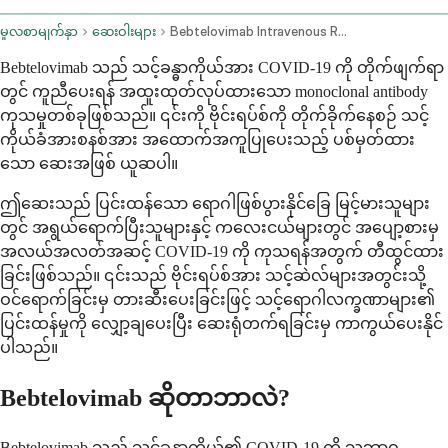
မူလစာမျက်နှာ
ဆေးဝါးများ
Bebtelovimab Intravenous Route
Bebtelovimab သည် သင့်ခန္ဓာကိုယ်အား COVID-19 ကို တိုက်ဖျက်ရာ
တွင် ကူညီပေးရန် အထူးထုတ်လုပ်ထားသော monoclonal antibody
ကုသမှုတစ်ခုဖြစ်သည်။ ၎င်းကို ဗိုင်းရပ်စ်ကို တိုက်ခိုက်နေစဉ် သင့်
ကိုယ်ခံအားစနစ်အား အထောက်အကူပြုပေးသည့် ပစ်မှတ်ထား
သော ဆေးအဖြစ် ယူဆပါ။
ဤဆေးသည် ပြင်းထန်သော ရောဂါဖြစ်ပွားနိုင်ခြေ မြင့်မားသူများ
တွင် အရွယ်ရောက်ပြီးသူများနှင့် ကလေးငယ်များတွင် အပျော့စားမှ
အလယ်အလတ်အဆင့် COVID-19 ကို ကုသရန်အတွက် တီထွင်ထား
ခြင်းဖြစ်သည်။ ၎င်းသည် ဗိုင်းရပ်စ်အား သင့်ဆဲလ်များအတွင်းသို့
ဝင်ရောက်ခြင်းမှ တားဆီးပေးခြင်းဖြင့် သင့်ရောဂါလက္ခဏာများ၏
ပြင်းထန်မှုကို လျှော့ချပေးပြီး ဆေးရုံတက်ရခြင်းမှ ကာကွယ်ပေးနိုင်
ပါသည်။
Bebtelovimab ဆိုတာဘာလဲ?
Bebtelovimab သည် သင့်ခန္ဓာကိုယ်၏ COVID-19 ကို သဘာဝ