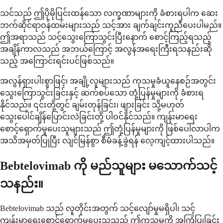
သင်သည် ဤပိုမိုပြင်းထန်သော လက္ခဏာများကို ခံစားရပါက ဆေး
ဘက်ဆိုင်ရာဝန်ထမ်းများသည် သင့်အား ချက်ချင်းကူညီပေးပါမည်။
ဤအရာသည် သင့်သွေးကြောသွင်းပြီးနောက် စောင့်ကြည့်ရသည့်
အချိန်ကာလသည် အဘယ်ကြောင့် အလွန်အရေးကြီးရသနည်းဆို
သည့် အကြောင်းရင်းပင်ဖြစ်သည်။
အလွန်ရှားပါးစွာဖြင့်၊ အချို့လူများသည် ကုသမှုခံယူနေစဉ်အတွင်း
သွေးကြောသွင်းခြင်းနှင့် ဆက်စပ်သော တုံ့ပြန်မှုများကို ခံစားရ
နိုင်သည်။ ၎င်းတို့တွင် ချမ်းတုန်ခြင်း၊ ဖျားခြင်း သို့မဟုတ်
သွေးပေါင်ချိန်ပြောင်းလဲခြင်းတို့ ပါဝင်နိုင်သည်။ ကျန်းမာရေး
စောင့်ရှောက်မှုပေးသူများသည် ဤတုံ့ပြန်မှုများကို ဖြစ်ပေါ်လာပါက
အသိအမှတ်ပြုပြီး လျင်မြန်စွာ စီမံခန့်ခွဲရန် လေ့ကျင့်ထားပါသည်။
Bebtelovimab ကို မည်သူများ မသောက်သင့်
သနည်း။
Bebtelovimab သည် လူတိုင်းအတွက် သင့်လျော်မှုမရှိပါ၊ သင့်
ကျန်းမာရေးစောင့်ရှောက်မှုပေးသူသည် ဤကုသမှုကို အကြံပြုခြင်း