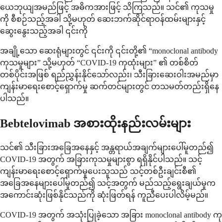
ယေဘုယျအမည်ဖြင့် အဓိကအားဖြင့် သိကြသည်။ သင်၏ ကုသမှု
ကို စီစဉ်သည့်အခါ သို့မဟုတ် ဆေးဘက်ဆိုင်ရာဝန်ထမ်းများနှင့်
ဆွေးနွေးသည့်အခါ ၎င်းကို
အချို့သော ဆေးရုံများတွင် ၎င်းကို ၎င်းတို့၏ “monoclonal antibody
ကုသမှုများ” သို့မဟုတ် “COVID-19 ကုထုံးများ” ၏ တစ်စိတ်
တစ်ပိုင်းအဖြစ် ရည်ညွှန်းနိုင်သော်လည်း၊ သီးခြားဆေးဝါးအမည်မှာ
ကျန်းမာရေးစောင့်ရှောက်မှု ဆက်တင်များတွင် တသမတ်တည်းရှိနေ
ပါသည်။
Bebtelovimab အစားထိုးနည်းလမ်းများ
သင်၏ သီးခြားအခြေအနေနှင့် အန္တရာယ်အချက်များပေါ်မူတည်၍
COVID-19 အတွက် အခြားကုသမှုများစွာ ရရှိနိုင်ပါသည်။ သင့်
ကျန်းမာရေးစောင့်ရှောက်မှုပေးသူသည် သင့်တစ်ဦးချင်းစီ၏
အခြေအနေများပေါ်မူတည်၍ သင့်အတွက် မည်သည့်ရွေးချယ်မှုက
အကောင်းဆုံးဖြစ်နိုင်သည်ကို ဆုံးဖြတ်ရန် ကူညီပေးပါလိမ့်မည်။
COVID-19 အတွက် အသုံးပြုခဲ့သော အခြား monoclonal antibody ကု