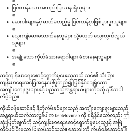
\n
ပြင်းထန်သော အသည်းပြဿနာရှိသူများ
\n
ဆေးဝါးများနှင့် ဓာတ်မတည့်မှု ပြင်းထန်စွာဖြစ်ပွားဖူးသူများ
\n
သွေးကျဲဆေးသောက်နေသူများ သို့မဟုတ် သွေးထွက်လွယ်
သူများ
\n
အချို့သော ကိုယ်ခံအားရောဂါများ ခံစားနေရသူများ
\n
သင့်ကျန်းမာရေးစောင့်ရှောက်မှုပေးသူသည် သင်၏ သီးခြား
ကျန်းမာရေးအခြေအနေပေါ်မူတည်၍ ဖြစ်နိုင်ချေရှိသော
အကျိုးကျေးဇူးများနှင့် မည်သည့်အန္တရာယ်များကိုမဆို ချိန်ဆပါ
လိမ့်မည်။
ကိုယ်ဝန်ဆောင်နှင့် နို့တိုက်မိခင်များသည် အကျိုးကျေးဇူးများသည်
အန္တရာယ်ထက်သာလွန်ပါက bebtelovimab ကို ရရှိနိုင်သော်လည်း ဤ
ဆုံးဖြတ်ချက်ကို သင့်ကျန်းမာရေးစောင့်ရှောက်မှုပေးသူနှင့် အမြဲ
တိုင်ပင်ပြီးမှသာ ပြုလုပ်သင့်သည်။ ဆေးဝါးကို ကိုယ်ဝန်ဆောင်ချိန်