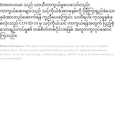
Bebtelovimab သည် ယာယီကာကွယ်မှုပေးသော်လည်း
ကာကွယ်ဆေးများသည် သင့်ကိုယ်ခံအားစနစ်ကို ပိုမိုကြာရှည်ခံသော
ခုခံအားတည်ဆောက်ရန် ကူညီပေးကြောင်း သတိရပါ။ ကုသမှုနှစ်ခု
စလုံးသည် COVID-19 မှ သင့်ကိုယ်သင် ကာကွယ်ရန်အတွက် ပြည့်စုံ
သောချဉ်းကပ်မှု၏ တစ်စိတ်တစ်ပိုင်းအဖြစ် အတူတကွလုပ်ဆောင်
ကြသည်။
Medical Disclaimer:
This article is for informational purposes only and does not constitute
medical advice. Always consult a qualified healthcare provider for diagnosis and treatment
decisions. If you are experiencing a medical emergency, call 911 or go to the nearest emergency
room immediately.