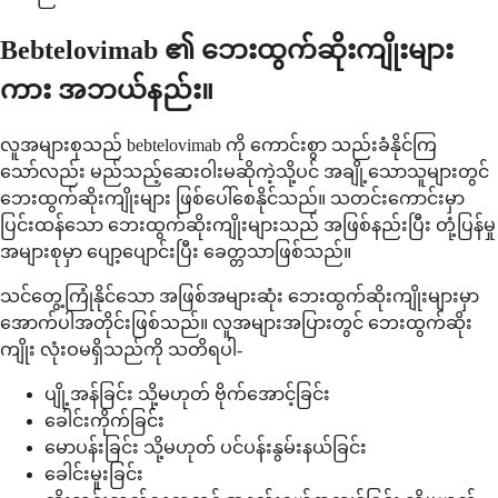
Bebtelovimab ၏ ဘေးထွက်ဆိုးကျိုးများ
ကား အဘယ်နည်း။
လူအများစုသည် bebtelovimab ကို ကောင်းစွာ သည်းခံနိုင်ကြ
သော်လည်း မည်သည့်ဆေးဝါးမဆိုကဲ့သို့ပင် အချို့သောသူများတွင်
ဘေးထွက်ဆိုးကျိုးများ ဖြစ်ပေါ်စေနိုင်သည်။ သတင်းကောင်းမှာ
ပြင်းထန်သော ဘေးထွက်ဆိုးကျိုးများသည် အဖြစ်နည်းပြီး တုံ့ပြန်မှု
အများစုမှာ ပျော့ပျောင်းပြီး ခေတ္တသာဖြစ်သည်။
သင်တွေ့ကြုံနိုင်သော အဖြစ်အများဆုံး ဘေးထွက်ဆိုးကျိုးများမှာ
အောက်ပါအတိုင်းဖြစ်သည်။ လူအများအပြားတွင် ဘေးထွက်ဆိုး
ကျိုး လုံးဝမရှိသည်ကို သတိရပါ-
ပျို့အန်ခြင်း သို့မဟုတ် ဗိုက်အောင့်ခြင်း
ခေါင်းကိုက်ခြင်း
မောပန်းခြင်း သို့မဟုတ် ပင်ပန်းနွမ်းနယ်ခြင်း
ခေါင်းမူးခြင်း