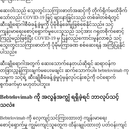
ဆေးဝါးသည် သွေးတွင်းသကြားဓာတ်အဆင့်ကို တိုက်ရိုက်မထိခိုက်
သော်လည်း COVID-19 ဖြင့် ဖျားနာခြင်းသည် တစ်ခါတစ်ရံတွင်
ဆီးချိုရောဂါစီမံခန့်ခွဲမှုကို ပိုမိုစိန်ခေါ်မှုဖြစ်စေနိုင်သည်။ သင့်
ကျန်းမာရေးစောင့်ရှောက်မှုပေးသူသည် သင့်အား ဂရုတစိုက်စောင့်
ကြည့်မည်ဖြစ်ပြီး COVID-19 မှ ပြန်လည်ကောင်းမွန်လာစဉ် သင့်
သွေးတွင်းသကြားဓာတ်ကို ပိုမိုမကြာခဏ စစ်ဆေးရန် အကြံပြုနိုင်
ပါသည်။
ဆီးချိုရောဂါအတွက် ဆေးသောက်နေတယ်ဆိုရင် ဆရာဝန်က
တခြားညွှန်ကြားချက်မပေးမချင်း ဆက်သောက်ပါ။ bebtelovimab ကု
သမှုက သင့်ရဲ့ ဆီးချိုစီမံခန့်ခွဲမှုပုံမှန်လုပ်ငန်းစဉ်ကို ဝင်ရောက်
စွက်ဖက်မှာ မဟုတ်ပါဘူး။
Bebtelovimab ကို အလွန်အကျွံ ရရှိခဲ့ရင် ဘာလုပ်သင့်
သလဲ။
Bebtelovimab ကို လေ့ကျင့်သင်ကြားထားတဲ့ ကျန်းမာရေး
စောင့်ရှောက်မှု ကျွမ်းကျင်သူတွေက ထိန်းချုပ်ထားတဲ့ ပတ်ဝန်းကျင်