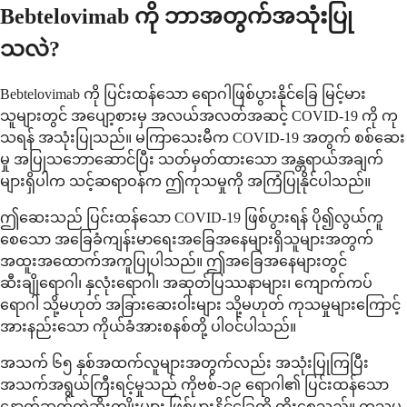
Bebtelovimab ကို ဘာအတွက်အသုံးပြု
သလဲ?
Bebtelovimab ကို ပြင်းထန်သော ရောဂါဖြစ်ပွားနိုင်ခြေ မြင့်မား
သူများတွင် အပျော့စားမှ အလယ်အလတ်အဆင့် COVID-19 ကို ကု
သရန် အသုံးပြုသည်။ မကြာသေးမီက COVID-19 အတွက် စစ်ဆေး
မှု အပြုသဘောဆောင်ပြီး သတ်မှတ်ထားသော အန္တရာယ်အချက်
များရှိပါက သင့်ဆရာဝန်က ဤကုသမှုကို အကြံပြုနိုင်ပါသည်။
ဤဆေးသည် ပြင်းထန်သော COVID-19 ဖြစ်ပွားရန် ပို၍လွယ်ကူ
စေသော အခြေခံကျန်းမာရေးအခြေအနေများရှိသူများအတွက်
အထူးအထောက်အကူပြုပါသည်။ ဤအခြေအနေများတွင်
ဆီးချိုရောဂါ၊ နှလုံးရောဂါ၊ အဆုတ်ပြဿနာများ၊ ကျောက်ကပ်
ရောဂါ သို့မဟုတ် အခြားဆေးဝါးများ သို့မဟုတ် ကုသမှုများကြောင့်
အားနည်းသော ကိုယ်ခံအားစနစ်တို့ ပါဝင်ပါသည်။
အသက် ၆၅ နှစ်အထက်လူများအတွက်လည်း အသုံးပြုကြပြီး
အသက်အရွယ်ကြီးရင့်မှုသည် ကိုဗစ်-၁၉ ရောဂါ၏ ပြင်းထန်သော
နောက်ဆက်တွဲဆိုးကျိုးများ ဖြစ်ပွားနိုင်ခြေကို တိုးစေသည်။ ကုသမှု