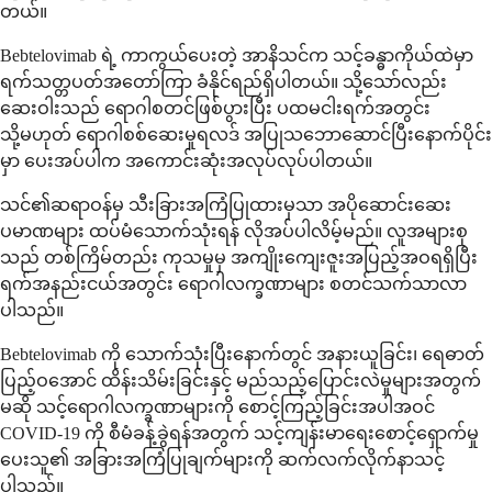
တယ်။
Bebtelovimab ရဲ့ ကာကွယ်ပေးတဲ့ အာနိသင်က သင့်ခန္ဓာကိုယ်ထဲမှာ
ရက်သတ္တပတ်အတော်ကြာ ခံနိုင်ရည်ရှိပါတယ်။ သို့သော်လည်း
ဆေးဝါးသည် ရောဂါစတင်ဖြစ်ပွားပြီး ပထမငါးရက်အတွင်း
သို့မဟုတ် ရောဂါစစ်ဆေးမှုရလဒ် အပြုသဘောဆောင်ပြီးနောက်ပိုင်း
မှာ ပေးအပ်ပါက အကောင်းဆုံးအလုပ်လုပ်ပါတယ်။
သင်၏ဆရာဝန်မှ သီးခြားအကြံပြုထားမှသာ အပိုဆောင်းဆေး
ပမာဏများ ထပ်မံသောက်သုံးရန် လိုအပ်ပါလိမ့်မည်။ လူအများစု
သည် တစ်ကြိမ်တည်း ကုသမှုမှ အကျိုးကျေးဇူးအပြည့်အဝရရှိပြီး
ရက်အနည်းငယ်အတွင်း ရောဂါလက္ခဏာများ စတင်သက်သာလာ
ပါသည်။
Bebtelovimab ကို သောက်သုံးပြီးနောက်တွင် အနားယူခြင်း၊ ရေဓာတ်
ပြည့်ဝအောင် ထိန်းသိမ်းခြင်းနှင့် မည်သည့်ပြောင်းလဲမှုများအတွက်
မဆို သင့်ရောဂါလက္ခဏာများကို စောင့်ကြည့်ခြင်းအပါအဝင်
COVID-19 ကို စီမံခန့်ခွဲရန်အတွက် သင့်ကျန်းမာရေးစောင့်ရှောက်မှု
ပေးသူ၏ အခြားအကြံပြုချက်များကို ဆက်လက်လိုက်နာသင့်
ပါသည်။