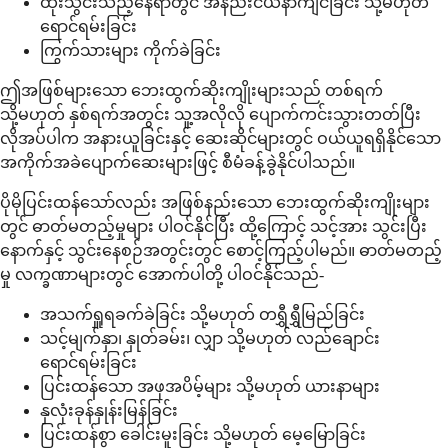
ထိုးသွင်းသည့်နေရာတွင် အနည်းငယ်နာကျင်ခြင်း သို့မဟုတ်
ရောင်ရမ်းခြင်း
ကြွက်သားများ ကိုက်ခဲခြင်း
ဤအဖြစ်များသော ဘေးထွက်ဆိုးကျိုးများသည် တစ်ရက်
သို့မဟုတ် နှစ်ရက်အတွင်း သူ့အလိုလို ပျောက်ကင်းသွားတတ်ပြီး
လိုအပ်ပါက အနားယူခြင်းနှင့် ဆေးဆိုင်များတွင် ဝယ်ယူရရှိနိုင်သော
အကိုက်အခဲပျောက်ဆေးများဖြင့် စီမံခန့်ခွဲနိုင်ပါသည်။
ပိုမိုပြင်းထန်သော်လည်း အဖြစ်နည်းသော ဘေးထွက်ဆိုးကျိုးများ
တွင် ဓာတ်မတည့်မှုများ ပါဝင်နိုင်ပြီး ထို့ကြောင့် သင့်အား သွင်းပြီး
နောက်နှင့် သွင်းနေစဉ်အတွင်းတွင် စောင့်ကြည့်ပါမည်။ ဓာတ်မတည့်
မှု လက္ခဏာများတွင် အောက်ပါတို့ ပါဝင်နိုင်သည်-
အသက်ရှူရခက်ခဲခြင်း သို့မဟုတ် တရွှီရွှီမြည်ခြင်း
သင့်မျက်နှာ၊ နှုတ်ခမ်း၊ လျှာ သို့မဟုတ် လည်ချောင်း
ရောင်ရမ်းခြင်း
ပြင်းထန်သော အဖုအပိမ့်များ သို့မဟုတ် ယားနာများ
နှလုံးခုန်နှုန်းမြန်ခြင်း
ပြင်းထန်စွာ ခေါင်းမူးခြင်း သို့မဟုတ် မေ့မြောခြင်း