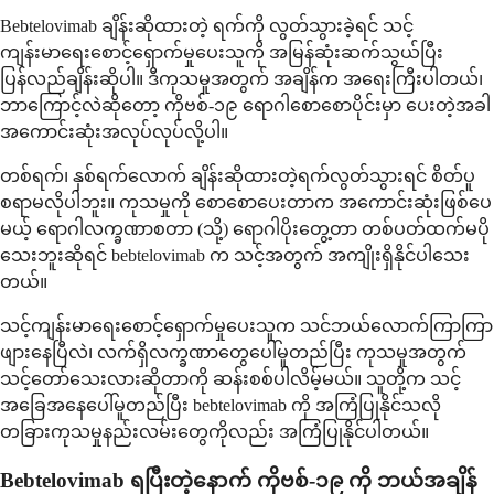
Bebtelovimab ချိန်းဆိုထားတဲ့ ရက်ကို လွတ်သွားခဲ့ရင် သင့်
ကျန်းမာရေးစောင့်ရှောက်မှုပေးသူကို အမြန်ဆုံးဆက်သွယ်ပြီး
ပြန်လည်ချိန်းဆိုပါ။ ဒီကုသမှုအတွက် အချိန်က အရေးကြီးပါတယ်၊
ဘာကြောင့်လဲဆိုတော့ ကိုဗစ်-၁၉ ရောဂါစောစောပိုင်းမှာ ပေးတဲ့အခါ
အကောင်းဆုံးအလုပ်လုပ်လို့ပါ။
တစ်ရက်၊ နှစ်ရက်လောက် ချိန်းဆိုထားတဲ့ရက်လွတ်သွားရင် စိတ်ပူ
စရာမလိုပါဘူး။ ကုသမှုကို စောစောပေးတာက အကောင်းဆုံးဖြစ်ပေ
မယ့် ရောဂါလက္ခဏာစတာ (သို့) ရောဂါပိုးတွေ့တာ တစ်ပတ်ထက်မပို
သေးဘူးဆိုရင် bebtelovimab က သင့်အတွက် အကျိုးရှိနိုင်ပါသေး
တယ်။
သင့်ကျန်းမာရေးစောင့်ရှောက်မှုပေးသူက သင်ဘယ်လောက်ကြာကြာ
ဖျားနေပြီလဲ၊ လက်ရှိလက္ခဏာတွေပေါ်မူတည်ပြီး ကုသမှုအတွက်
သင့်တော်သေးလားဆိုတာကို ဆန်းစစ်ပါလိမ့်မယ်။ သူတို့က သင့်
အခြေအနေပေါ်မူတည်ပြီး bebtelovimab ကို အကြံပြုနိုင်သလို
တခြားကုသမှုနည်းလမ်းတွေကိုလည်း အကြံပြုနိုင်ပါတယ်။
Bebtelovimab ရပြီးတဲ့နောက် ကိုဗစ်-၁၉ ကို ဘယ်အချိန်