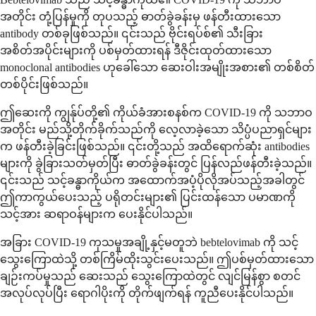
အတိုင်း တုံ့ပြန်မှုကို တုပသည့် ဓာတ်ခွဲခန်းမှ ဖန်တီးထားသော
antibody တစ်ခုဖြစ်သည်။ ၎င်းသည် ဗိုင်းရပ်စ်၏ သီးခြား
အစိတ်အပိုင်းများကို ပစ်မှတ်ထားရန် ဒီဇိုင်းထုတ်ထားသော
monoclonal antibodies ဟုခေါ်သော ဆေးဝါးအမျိုးအစား၏ တစ်စိတ်
တစ်ပိုင်းဖြစ်သည်။
ဤဆေးကို ကျွန်ုပ်တို့၏ ကိုယ်ခံအားစနစ်က COVID-19 ကို သဘာဝ
အတိုင်း မည်သို့တိုက်ခိုက်သည်ကို လေ့လာခဲ့သော သိပ္ပံပညာရှင်များ
က ဖန်တီးခဲ့ခြင်းဖြစ်သည်။ ၎င်းတို့သည် အထိရောက်ဆုံး antibodies
များကို ခွဲခြားသတ်မှတ်ပြီး ဓာတ်ခွဲခန်းတွင် ပြန်လည်ဖန်တီးခဲ့သည်။
၎င်းသည် သင့်ခန္ဓာကိုယ်က အထောက်အပံ့ပိုလိုအပ်သည့်အခါတွင်
ဤကာကွယ်ပေးသည့် ပရိုတင်းများ၏ ပြင်းထန်သော ပမာဏကို
သင့်အား ဆရာဝန်များက ပေးနိုင်ပါသည်။
အခြား COVID-19 ကုသမှုအချို့နှင့်မတူဘဲ bebtelovimab ကို သင့်
သွေးကြောထဲသို့ တစ်ကြိမ်ထိုးသွင်းပေးသည်။ ဤပစ်မှတ်ထားသော
ချဉ်းကပ်မှုသည် ဆေးသည် သွေးကြောထဲတွင် လျင်မြန်စွာ စတင်
အလုပ်လုပ်ပြီး ရောဂါပိုးကို တိုက်ဖျက်ရန် ကူညီပေးနိုင်ပါသည်။