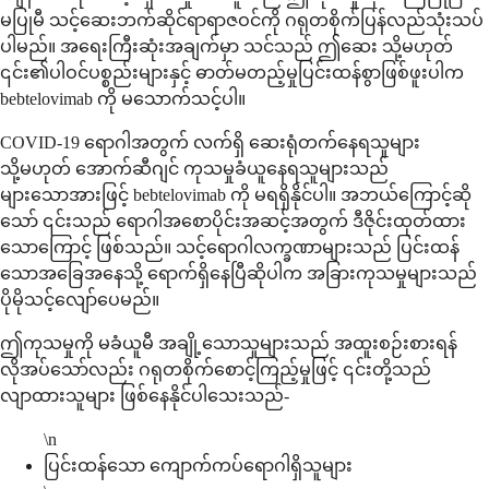
မပြုမီ သင့်ဆေးဘက်ဆိုင်ရာရာဇဝင်ကို ဂရုတစိုက်ပြန်လည်သုံးသပ်
ပါမည်။ အရေးကြီးဆုံးအချက်မှာ သင်သည် ဤဆေး သို့မဟုတ်
၎င်း၏ပါဝင်ပစ္စည်းများနှင့် ဓာတ်မတည့်မှုပြင်းထန်စွာဖြစ်ဖူးပါက
bebtelovimab ကို မသောက်သင့်ပါ။
COVID-19 ရောဂါအတွက် လက်ရှိ ဆေးရုံတက်နေရသူများ
သို့မဟုတ် အောက်ဆီဂျင် ကုသမှုခံယူနေရသူများသည်
များသောအားဖြင့် bebtelovimab ကို မရရှိနိုင်ပါ။ အဘယ်ကြောင့်ဆို
သော် ၎င်းသည် ရောဂါအစောပိုင်းအဆင့်အတွက် ဒီဇိုင်းထုတ်ထား
သောကြောင့် ဖြစ်သည်။ သင့်ရောဂါလက္ခဏာများသည် ပြင်းထန်
သောအခြေအနေသို့ ရောက်ရှိနေပြီဆိုပါက အခြားကုသမှုများသည်
ပိုမိုသင့်လျော်ပေမည်။
ဤကုသမှုကို မခံယူမီ အချို့သောသူများသည် အထူးစဉ်းစားရန်
လိုအပ်သော်လည်း ဂရုတစိုက်စောင့်ကြည့်မှုဖြင့် ၎င်းတို့သည်
လျာထားသူများ ဖြစ်နေနိုင်ပါသေးသည်-
\n
ပြင်းထန်သော ကျောက်ကပ်ရောဂါရှိသူများ