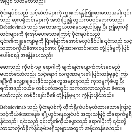
အဖြစ် သတ်မှတ်သည်။
ဗိုင်းရပ်စ်သည် သင့်ဆဲလ်များကို ကူးစက်ရန်ကြိုးစားသောအခါ၊ ၎င်း
သည် ဆူးပရိုတင်းများကို အသုံးပြု၍ တွယ်ကပ်ဝင်ရောက်သည်။
Bebtelovimab သည် အကာအကွယ်တစ်ခုသဖွယ်ပြုမူပြီး ဤဆူးပရို
တင်းများကို ဖုံးအုပ်ပေးသောကြောင့် ဗိုင်းရပ်စ်သည်
၎င်း၏ကျူးကျော်မှုကို ပြီးမြောက်အောင်မလုပ်နိုင်ပါ။ ၎င်းသည် သင့်
သဘာဝကိုယ်ခံအားစနစ်အား ပိုမိုအားကောင်းသော တုံ့ပြန်မှုကို ဖြစ်
ပေါ်စေရန် အချိန်ပေးသည်။
ဆေးသည် ကိုဗစ်-၁၉ ရောဂါကို ချက်ချင်းပျောက်ကင်းစေမည်
မဟုတ်သော်လည်း သင့်ရောဂါလက္ခဏာများ၏ ပြင်းထန်မှုနှင့် ကြာ
ချိန်ကို လျှော့ချပေးနိုင်သည်။ လူအများစုသည် ကုသမှုကိုခံယူပြီး
ရက်အနည်းငယ်မှ တစ်ပတ်အတွင်း သက်သာလာသည်ဟု ခံစားရ
သော်လည်း တစ်ဦးချင်းစီ၏ တုံ့ပြန်မှုများ ကွဲပြားနိုင်သည်။
Bebtelovimab သည် ဗိုင်းရပ်စ်ကို တိုက်ရိုက်ပစ်မှတ်ထားသောကြောင့်
သင့်ကိုယ်ခံအားစနစ် ချို့ယွင်းနေလျှင်ပင် အထူးသဖြင့် ထိရောက်မှုရှိ
နိုင်သည်။ ၎င်းသည် ၎င်းတို့၏ကိုယ်ခန္ဓာသည် ရောဂါပိုးကို ၎င်းတို့
ဘာသာတိုက်ခိုက်နိုင်စွမ်းမရှိသူများအတွက် အဖိုးတန်စေသည်။