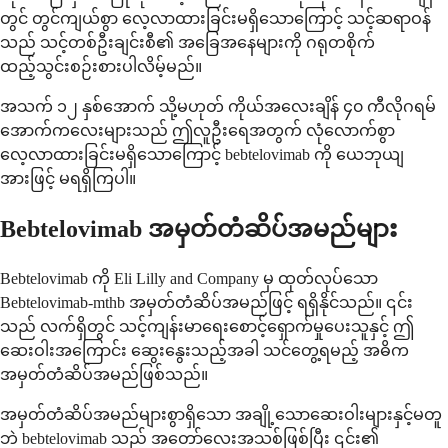
တွင် တွင်ကျယ်စွာ လေ့လာထားခြင်းမရှိသောကြောင့် သင့်ဆရာဝန်
သည် သင့်တစ်ဦးချင်းစီ၏ အခြေအနေများကို ဂရုတစိုက်
ထည့်သွင်းစဉ်းစားပါလိမ့်မည်။
အသက် ၁၂ နှစ်အောက် သို့မဟုတ် ကိုယ်အလေးချိန် ၄၀ ကီလိုဂရမ်
အောက်ကလေးများသည် ဤလူဦးရေအတွက် လုံလောက်စွာ
လေ့လာထားခြင်းမရှိသောကြောင့် bebtelovimab ကို ယေဘုယျ
အားဖြင့် မရရှိကြပါ။
Bebtelovimab အမှတ်တံဆိပ်အမည်များ
Bebtelovimab ကို Eli Lilly and Company မှ ထုတ်လုပ်သော
Bebtelovimab-mthb အမှတ်တံဆိပ်အမည်ဖြင့် ရရှိနိုင်သည်။ ၎င်း
သည် လက်ရှိတွင် သင့်ကျန်းမာရေးစောင့်ရှောက်မှုပေးသူနှင့် ဤ
ဆေးဝါးအကြောင်း ဆွေးနွေးသည့်အခါ သင်တွေ့ရမည့် အဓိက
အမှတ်တံဆိပ်အမည်ဖြစ်သည်။
အမှတ်တံဆိပ်အမည်များစွာရှိသော အချို့သောဆေးဝါးများနှင့်မတူ
ဘဲ bebtelovimab သည် အတော်လေးအသစ်ဖြစ်ပြီး ၎င်း၏