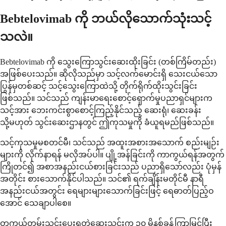
Bebtelovimab ကို ဘယ်လိုသောက်သုံးသင့်
သလဲ။
Bebtelovimab ကို သွေးကြောသွင်းဆေးထိုးခြင်း (တစ်ကြိမ်တည်း)
အဖြစ်ပေးသည်။ ဆိုလိုသည်မှာ သင့်လက်မောင်းရှိ သေးငယ်သော
ပြွန်မှတစ်ဆင့် သင့်သွေးကြောထဲသို့ တိုက်ရိုက်ထိုးသွင်းခြင်း
ဖြစ်သည်။ သင်သည် ကျန်းမာရေးစောင့်ရှောက်မှုပညာရှင်များက
သင့်အား ဘေးကင်းစွာစောင့်ကြည့်နိုင်သည့် ဆေးရုံ၊ ဆေးခန်း
သို့မဟုတ် သွင်းဆေးဌာနတွင် ဤကုသမှုကို ခံယူရမည်ဖြစ်သည်။
သင့်ကုသမှုမစတင်မီ၊ သင်သည် အထူးအစားအသောက် စည်းမျဉ်း
များကို လိုက်နာရန် မလိုအပ်ပါ။ ပျို့အန်ခြင်းကို ကာကွယ်ရန်အတွက်
ကြိုတင်၍ အစာအနည်းငယ်စားခြင်းသည် ပညာရှိသော်လည်း ပုံမှန်
အတိုင်း စားသောက်နိုင်ပါသည်။ သင်၏ ရက်ချိန်းမတိုင်မီ နာရီ
အနည်းငယ်အတွင်း ရေများများသောက်ခြင်းဖြင့် ရေဓာတ်ပြည့်ဝ
အောင် သေချာပါစေ။
တကယ်တမ်းသွင်းပေးရတဲ့ဆေးသွင်းက ၃၀ မိနစ်ခန့်ကြာမြင့်ပြီး